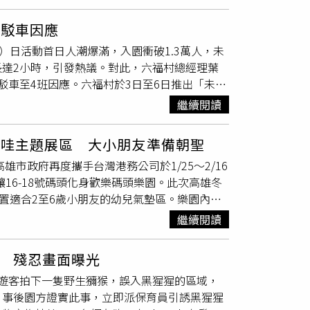
何餵養、清潔及照護各種動物，甚至勇敢踩進犀
施的錢還多」的說法，園方指出，動物照養保育
展現出對動物的細心照顧。兩人在犀牛糞池中譜
，動物醫療、動物飼料、動物行為豐富化及動物
接駁車因應
，邵雨薇、王柏傑等演員皆提前到
壽山動物園
接
銷預算僅約占總預算5％；園區行銷預算主要用
）日活動首日人潮爆滿，入園衝破1.3萬人，未
自己的觸摸；邵雨薇則分享了自己難忘的犀牛糞
升動物園的能見度、普及動物相關知識、推廣生
達2小時，引發熱議。對此，六福村總經理葉
10月開鏡，今年1月在台灣殺青，上週劇組飛
動，形成良性循環。
壽山動物園
重申，認養計畫
駁車至4班因應。六福村於3日至6日推出「未滿
約中央公園拍攝時，恰逢體感溫度僅零下1
教育推廣等面向。每一筆支出均符合政府採購法
元優惠，同行3名親友也有799元優惠，吸引大
，別有一番浪漫氛圍。沒想到幾天後，當地體感
力於動物保育、教育及遊憩等多重功能，肩負著
繼續閱讀
。不過，昨晚6時閉園，只有2班接駁車可以搭，不
變」的多變氣候。影集《動物園》由南瓜電影有
為動物們提供最好的照護，然而「不實言論不僅
氣得在網路PO文抱怨，質疑園區疏散能力欠
，預計2026年上線，是一部結合療癒職人題材
卡哇主題展區 大小朋友準備朝聖
」。新竹縣前縣議員、現職計程車司機高偉凱在
市政府再度攜手台灣港務公司於1/25～2/16
車輛開進「全黑的園區」，發現大約幾百個兒
活動，讓16-18號碼頭化身歡樂碼頭樂園。此次高雄冬
。高偉凱指出，接單的乘客均為高一學生，學生
置適合2至6歲小朋友的幼兒氣墊區。樂園內的
商辦活動很受歡迎，但結果竟是「在黑黑的關西
就是要讓造訪高雄的人都開心過好年。冬日遊樂
不過，也有網友反駁說「既然知道需要依賴大眾
繼續閱讀
樂園有旋轉木馬、海盜船、大型氣墊、球池等可
玩，誰知道一堆未成年人自己跑去」、「你去迪
與全家合作推出的吉伊卡哇主題杯身、造型杯
總經理葉忠岳今（4）日坦言，因遊客集中離
 殘忍畫面曝光
外，活動期間每天下午3點至6點開放，週五至
宗緯攝）針對外界批評園方處置能力差，沒有
遊客拍下一隻野生獼猴，誤入黑猩猩的區域，
前1小時於活動現場發放。除了先亮相的機械設
締結姊妹園」活動時表示，小朋友玩得比較晚，
。事後園方證實此事，立即派保育員引誘黑猩猩
快閃店，並將有相關大型裝置，預計於1/25當
消化。葉忠岳強調，園方有提出多元疏運管道選