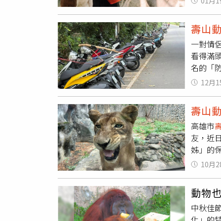
01月1
「這是
裡，找
壽山
要有專業
一對情
呈現保育
看得滿
名的「防
頭，另
12月1
才安心
啦！」
壽山
猴子打
高雄市
法做這兩
友，近
表示曾
姊」的
內的東
行電腦
打開車
10月2
水，最
車場會
壽山動
地制宜
動物
廊道與
中秋佳
「二哥
化」的
開了我