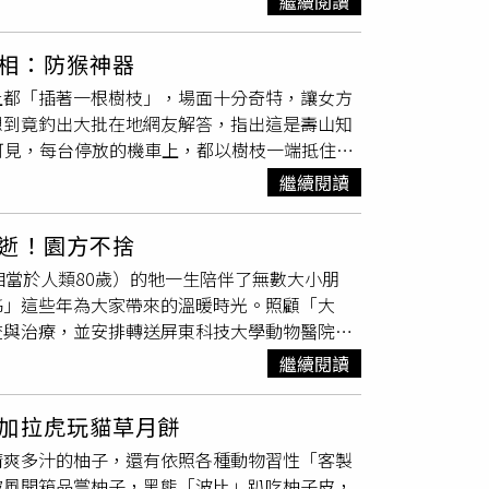
繼續閱讀
種回到初心的勇氣，希望觀眾也能在這個故事
更溫柔的方式面對生命，擔任動物園保育員不只
相：防猴神器
分享這段特別的職場愛情故事。」王柏傑透過角色
上都「插著一根樹枝」，場面十分奇特，讓女方
想到竟釣出大批在地網友解答，指出這是壽山知
中可見，每台停放的機車上，都以樹枝一端抵住龍
，但男方仍模仿其他人，也找來一根樹枝卡好後
繼續閱讀
的在地網友紛紛出面解答：「那是防猴子的
走跳格子一樣從車頂串來串去」、「我親眼看過
逝！園方不捨
墊上吃東西、拉屎。放個棍子基本上他們就沒辦
相當於人類80歲）的牠一生陪伴了無數大小朋
ads／＠p34569）更有苦主分享親身經歷，
姊」這些年為大家帶來的溫暖時光。照顧「大
得滿地狼藉。他無奈表示：「回來一看，我車廂
查與治療，並安排轉送屏東科技大學動物醫院進
那邊的猴子是真的非常聰明，親眼看過猴子自己
內急轉直下，獸醫再次檢查時發現已有血樣腹
類似國外經驗，提到在泰國某山區景點，當地停
繼續閱讀
捨。（圖／翻攝自臉書，Shou Shan Zoo
就不敢靠近」，再度證明防猴措施千奇百怪、因
不及待衝往展場活動；傍晚時分，牠也會到大貓
加拉虎玩貓草月餅
、「二哥」、「小辛」的下班暗號。而在公獅
清爽多汁的柚子，還有依照各種動物習性「客製
毛後，靜靜地靠近。園方強調，雖然「大姊」離
披風開箱品嘗柚子，黑熊「波比」趴吃柚子皮，
如今園內的新夥伴「布蕾」也已融入獅群，偶爾