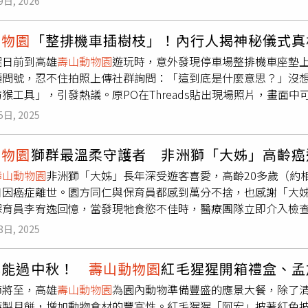
9日, 2026
我第一次演保育員，朱欣葵在動物園找到的不只是工作，更是一
到屬於自己的療癒時刻。」王柏傑則分享:「這個角色讓我學會用
動物園
「整排機車插樹枝」！內行人揭神秘儀式真
技能，更需要耐心和同理心，很開心能透過Disney+與大家
侶日前到高雄
壽山動物園
遊玩時，意外發現停車場整排機車座墊
員的專業與對待生命的同理。（圖／Disney+）
頭問號，忍不住拍照上傳社群詢問：「這到底是什麼意思？」沒
猴工具」，引發熱議。原PO在Threads貼出現場照片，畫面
一端卡在後扶手上。儘管情侶倆第一次造訪，對此陣仗全無頭緒
5日, 2025
入園，讓她更加好奇其中原因。貼文曝光後，許多熟悉壽山地區
、「猴子會打開坐墊找食物」、「只要你停得夠密，猴子就能像
動物園
獅群最溫柔守護者 非洲獅「大姊」高齡癌
開坐墊翻包包，還會掀置物箱」、「猴子會開車箱、猴子會在坐
壽山動物園
非洲獅「大姊」長年深受遊客喜愛，高齡20多歲（約
件事了」。有苦主曬出坐墊慘遭猴子毒手的下場。（圖／翻攝Thre
日因癌症離世。園方同仁與保育員都感到萬分不捨，也感謝「大
因沒插樹枝慘遭毒手，機車坐墊被打開，裡頭物品全數被翻出丟
保育員李宥逸回憶，當發現牠食慾不佳時，醫療團隊立即介入檢
西全部掉在地上，才知道有好心人幫我補上了防猴樹枝。」、「
斷層掃描。儘管醫療團隊全力協助，「大姊」的病情仍在短時間
廂在找東西吃，還會翻前面置物箱裡的東西」。此外，有人分享
8日, 2025
終因病況迅速惡化離世。
壽山動物園
非洲獅「大姊」高齡癌逝，園方不
租借鱷魚造型玩偶，放置在機車上以驅趕猴群，「放了之後猴子
物園
）
壽山動物園
表示，「大姊」個性親人又活潑，平時總是迫
，但效果不容小覷。
也能過中秋！
壽山動物園
紅毛猩猩開箱禮盒、孟
遊客互動。每到閉園前的獅吼聲，就是「大姊」與夥伴「小乖」
節將至，高雄
壽山動物園
為園內動物準備豐盛的應景大餐，除了
」面前，這位獅群女王又會流露柔情的一面，會幫牠仔細梳理鬃
特製月餅，增加動物食材的豐富性。紅毛猩猩「阿宏」披著紅色
們，但她留下的溫柔與回憶，仍深深刻在每位同仁與遊客心中。