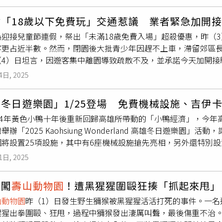
。邵雨薇深入
壽山動物園
實習，體驗真實的飼養員工作，學習如
豐富化等作為。另方面，動物園也嚴正駁斥「行銷預算比動物設
池；而王柏傑則飾演一名熱情且堅毅的動物保育員，他在片場中
相關設施是動物園的核心業務，預算配置也為最優先考量。其中
村「18歲以下免費玩」交通惹議 業者緊急加開
情愫，成為劇中難忘的趣味場景。為真實呈現動物保育員的專業
相關維運費用占
壽山動物園
總預算近50％，而年度推廣活動與行
迎接兒童節連假，祭出「未滿18歲免費入場」超殺優惠，昨（3
３週訓練。王柏傑與犀牛建立深厚感情，甚至成功地讓犀牛接受
親子生態保育及動物相關之教育推廣活動，透過相關推廣活動提
客更占近半數。然而，閉園後大批青少年因趕不上車，滯留郊區長
經驗，也和大家一致認同此場景氣味最濃烈。影集《動物園》去年
，可吸引更多民眾入園，進而促進動物認養與各項保育工作的推
（4）日坦言，因遊客集中離園導致疏散不及，並承諾今天加開接
取景，足跡遍及中央公園、時代廣場及第五大道等著名地標。在紐
，皆專款專用於動物的飼料、醫療照護、棲地改善、保育研究及
費入場」活動，成年人名字有「木」或「木字部首」則可享有599
骨寒風如刀般刮過臉龐，然而抬頭仰望只見櫻花廊道在風中飛舞
定期公布經費收支報告，帳目公開透明。
壽山動物園
說，長期致
4日, 2025
園方估算昨天入園人數破1.3萬人，其中未成年約6、7000人
飆升至27度，劇組眾人也真切體會到「春天像繼母的臉，說變就
社會責任，園區每位同仁均基於對動物的熱愛與專業堅守崗位，
年趕不上車，回不了家，只能等待小黃、客運，或是請家人接送，
製作，製作人唐在揚、導演蘇文聖執導，邵雨薇與王柏傑領銜主演
物園聲譽，更嚴重打擊第一線動物保育工作者士氣」。
冬日遊樂園」1/25登場 免費機械設施、吉伊
點半就開始排，排了2小時車子，還看到有人插隊，「真的很無奈
的誠意之作。
24年黃色小鴨十年後重新回歸高雄所帶動的「小鴨經濟」，今年高雄
文指出，3日晚間7時載客到六福村時，平台顯示多筆叫車，當他
舉辦「2025 Kaohsiung Wonderland 高雄冬日遊樂園」
少年像遊魂一般，在路上晃來晃去，一看到計程車就猛叫猛招手
園將設置25項設施，其中有6座機械設施搶先亮相，另外還特別設
有看公車時刻表，但最後一班公車人多到擠不上。高偉凱直批廠
氣墊設施皆可免費遊玩，加上美食市集及趣味的親子互動演出，
幾百個兒童青少年在那裡晃來晃去，還找不到交通工具回家。」
1日, 2025
氣墊區讓小朋友玩得盡興。（圖／高雄市觀光局提供）在冬日遊
不是應該自己提早做好功課嗎」、「人家是要吸引爸媽帶小孩來
友遊玩。（圖／高雄市觀光局提供）高雄燈會、高雄冬日遊樂園
到趕不上地鐵會怪迪士尼嗎？怎麼在台灣就會怪六福村」。六福村
誤闖
壽山動物園
！遭黑猩猩圍毆狂揍「抓起來甩」
圖／高雄市觀光局提供）今年高雄冬日遊樂園樂園除了除夕休園之
疏散不及，並承諾今天加開接駁車至4班因應。（圖／中國時報柯
山動物園
昨（1）日發生野生獼猴被黑猩猩活活打死的事件。一名
年假期間增加下午6點至晚上9點時段。遊園券將於當日活動開始
對此，六福村總經理葉忠岳今到高雄出席「六福村與
壽山動物園
猩猩出拳圍毆、狂甩，過程中獼猴發出淒厲叫聲，最後傷重不治
此次活動也將與人氣IP吉伊卡哇合作在現場設置主題展區、周邊
中在昨天傍晚5、6點後離園，就像燈會一樣瞬間人潮疏散來不及