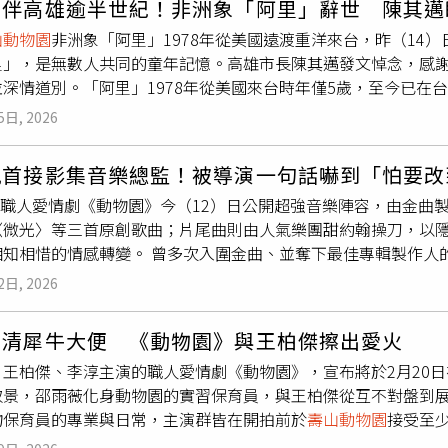
相伴高雄逾半世紀！非洲象「阿里」辭世 陳其邁
有特技演員的演出搭配後製，「因為他是有拍過《猩球崛起》的
山動物園
非洲象「阿里」1978年從美國遠渡重洋來台，昨（14
王柏傑、李淳在《動物園》同為動物保育員。（圖／Disney
里」，是無數人共同的童年記憶。高雄市長陳其邁發文悼念，感
臨調職危機，被迫到動物園當實習生。沒想到她一報到就犯了職
深情道別。「阿里」1978年從美國來台時年僅5歲，至今已在
食，險些釀成大禍！才剛入職就闖禍的她，立刻被指派去幫大象
童年記憶的一部分，許多家庭甚至祖孫三代都曾與牠合影留念。
光鮮亮麗的女強人崩潰叫苦，為了保住飯碗只能硬著頭皮鏟屎，
5日, 2026
點調皮，雖體型龐大卻心思細膩溫柔，能清楚分辨熟悉的聲音，
？邵雨薇笑稱「真的很臭！」王柏傑則補充分享「我帶的犀牛是
，「阿里」不只是照養對象，更像一起成長的家人。
壽山動物園
此外，與獼猴有激烈「對手戲」的邵雨薇也談到自己最喜歡的動
珮首接影集音樂總監！被導演一句話嚇到「怕要改
邁臉書）陳其邁強調，「阿里」見證了
壽山動物園
的搬遷、改建
chi」的新聞，李淳也熱情喊話「如果有第二季請他來演」，導
ey+ 職人愛情劇《動物園》今（12）日公開超強音樂陣容，由
感謝「阿里」用一生陪伴這座城市，帶給高雄大小朋友溫馨故事
」
〈微光〉等三首原創歌曲；片尾曲則由人氣樂團甜約翰操刀，以
、快樂散步喔！」
壽山動物園
表示，深受民眾喜愛的母象「阿里
多次入圍金曲、並奪下最佳專輯製作人的許哲珮，此次攜手編曲家奧斯卡、傅家煌完成
育員，測試對方是否具備照養牠的耐心與細心，唯有取得牠信任
體配樂。談及主題曲《微光》，許哲珮表示：「我希望音樂帶著
2日, 2026
的陽光。」她透露《動物園》除了可愛動物，更有日常的療癒與
稱，這次配樂最難忘的是獲得導演「三毛」的高度信任，「還沒
薇清犀牛大便 《動物園》與王柏傑擦出愛火
我對你不好意思了』，我還擔心要改到天荒地老，結果完全沒有
王柏傑、李淳主演的職人愛情劇《動物園》，宣布將於2月20日在D
甜約翰在觀看拍攝素材後創作而成，「這首曲本身就很有甜約翰
取景，邵雨薇化身動物園的實習保育員，與王柏傑從互不對盤到
感受到最終會有著落的浪漫感。」他們在歌詞中加入與動物、動
物保育員的專業與日常，主演群皆在開拍前於
壽山動物園
接受至
海中浮現的動物在草原奔跑的意象，「我們把這個意象用音樂轉
針鋒相對，在餵養波爾羊、清理犀牛糞便、照護白犀牛的日常中
近的微妙互動完美轉化。