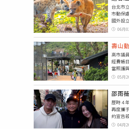
訂房，
台北市
出，今
市動保
房型，
國外設
觀望、
議是否
均約5
06月0
尾猴等
府交通
明，但
客選擇
壽山
發言人
業者叫
高市議
看法。
飯。屏
經費帳
市議員
動，希
當照護
林珍羽
護，每
展演動
05月2
善處置
物園，
及之情
沛憶表
邵雨
對遭指
行法規
歷時４
立，動
再度攜
當遮蔭
約宣告
高原地
回憶。
陰，有
04月2