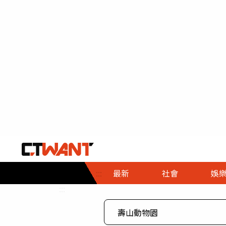
社會首頁
娛樂首頁
財經首頁
政
:::
最新
社會
娛
時事
即時
熱線
:::
直擊
大條
人物
調查
專題
３Ｃ