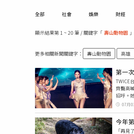
人物
汽車
全部
社會
娛樂
財經
專欄
房產新勢力
顯示結果第 1 ~ 20 筆 / 關鍵字「
壽山動物園
更多相關新聞關鍵字：
壽山動物園
高雄
第一次
TWIC
齊聲高喊
招呼。
心、興
07月0
看看。
又興奮
今年第
唱TWI
「再見
的。」