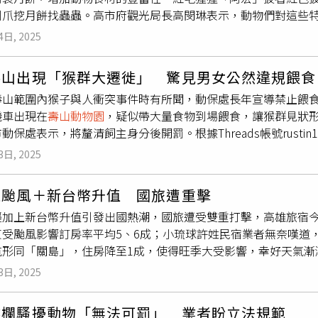
利爪挖月餅找蟲蟲。高市府觀光局長高閔琳表示，動物們對這些
舉動，彷彿延續著「大姊」帶來的笑容。
壽山動物園
非洲獅「大
，更是行為豐富化的重要一環，讓動物們動手也動腦。她也歡迎
han Zoo
壽山動物園
）
4日, 2025
共度團圓時光。最搶鏡頭的明星非紅毛猩猩「阿宏」莫屬，只見
肉，還不時對著鏡頭拋媚眼，彷彿在用眼神告訴遊客「這味道真
壽山出現「猴群大遷徙」 驚見男女公然違規餵食
果皮吃到果肉，吃貨模樣逗趣可愛；長鼻浣熊更是毫不客氣地抓
壽山範圍內猴子與人衝突事件時有所聞，動保處長年宣導禁止餵食
子果肉往嘴裡塞，吃得津津有味。（圖／高市觀光局）園方的創
機車出現在
壽山動物園
，疑似帶大量食物到場餵食，讓猴群見狀
等食材製成「果凍月餅」，並以黃槿葉盛裝增添儀式感。長鬃狒
動保處表示，將釐清飼主身分後開罰。根據Threads帳號rustin
豪豬也被收服，象龜更誇張地連盛裝的黃槿葉都吃得一乾二淨。
大遷徙」，仔細一看果然是有一對男女，騎車到場餵食，感嘆「
圖／高市觀光局）最特別的是，狐獴的月餅需要用利爪挖掘才能
3日, 2025
「誇張」，嘆「造成別人的困擾不自知，超傻眼」、「這是觸法
加拉虎「二妞」和「阿生」則收到用回收瓦楞紙製作的貓薄荷圓
也有人狠酸「未來猴子造成的問題就知道找哪兩個人負責了吧」
園
為孟加拉虎準備貓草月餅。（圖／高市觀光局）動物園提醒，
遇颱風＋新台幣升值 國旅遭重擊
保育自治條例」，已公告鼓山、旗山、美濃、大社、阿蓮及岡山6
至鹽埕埔站轉乘56號公車直達園區，或利用鼓山二路西側停車場
襲加上新台幣升值引發出國熱潮，國旅遭受雙重打擊，高雄旅宿今
處5000元至1萬元罰鍰，同時也訂有「高雄市檢舉餵食台灣獼猴
盡一份心力，更多資訊請上
壽山動物園
臉書粉絲團查詢。
東受颱風影響訂房率平均5、6成；小琉球許姓民宿業者無奈嘆道
％核發獎勵金，將循線請行為人到局說明，違反規定將依法開罰。
航形同「關島」，住房降至1成，使得旺季大受影響，幸好天氣漸
場，高市觀光局推出夏日攻略，涵蓋玩水、美食、藝文等，包括旗
3日, 2025
物園
12歲以下兒童暑期免費入園，更加碼憑演唱會門票免費逛動
高雄市旅館公會理事長周文彬透露，去年同期住宿率還有8成5至
越欄騷擾動物「無法可罰」 業者盼立法規範