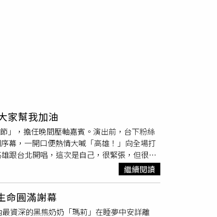
請大家幫我加油
音樂節」，擔任晚間壓軸嘉賓。演出前，台下粉絲
〉揭開序幕，一開口便熱情大喊「高雄！」向全場打
高雄跟台北開唱，這次是自己，很緊張，但很開
園內有隻食蟻獸取名為「周子蟻」，笑稱很想去
繼續閱讀
次以個人身分站上高雄舞台，她坦言心情既緊張
O舞台，請大家幫我加油。」緊接著她一個人演
生命圓滿謝幕
，讓她直誇應援大聲，更讚：「ONCE永遠是最棒
內最資深的黑熊奶奶「瑪莉」在睡夢中安詳離
（圖／讀者提供）為了此次演出，子瑜特別準備