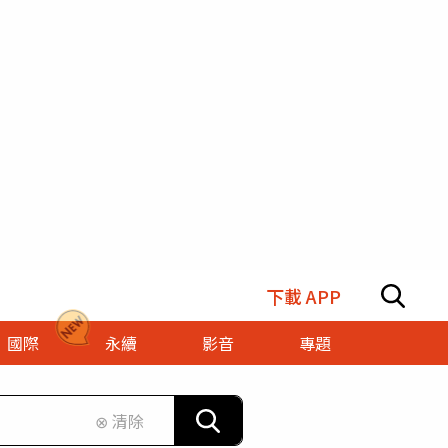
下載 APP
國際
永續
影音
專題
⊗ 清除