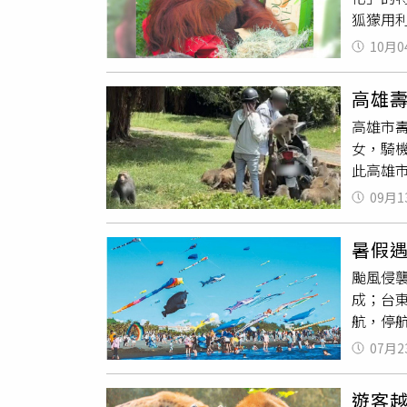
狐獴用
呆萌的
慶慶祝
Shou S
10月0
愛動物
柚子果
高雄
咬，從
高雄市
抓取柚
女，騎
及柳橙
此高雄市
蔔的冠
猴群「
蟲。（
09月1
言直呼
吃；孟
搶」，
山動物
暑假
生動物
搭捷運
颱風侵
違者將
為動物
成；台
額20
航，停
旅遊市
07月2
壽山動
不過，
遊客