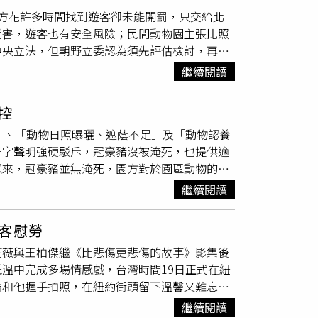
光局多辦活動能刺激住房。高雄漢來大飯店指
方花許多時間找到遊客卻未能開罰，只交給北
結合亞灣海港旅遊資源，同時有以親子客為主的
受害，遊客也有安全風險；民間動物園主張比照
住房率。台東縣暑期訂房率起伏明顯，旅客多處
中央立法，但朝野立委認為須先評估檢討，再研
國潮雙重衝擊，截至7月中旬，旅宿訂房率平
遊客翻越柵欄，騷擾斑點鬣狗、保育類動物白面捲
雨等天候干擾，訂房率可達8成水準。台東縣政
繼續閱讀
，園方只能調閱監視器報警尋找當事人到案說
間，雖部分場次因颱風影響順延辦理，但多數旅
，最終都只「教育指導」了事。台北市立動物園
續幾個周末都遇到颱風及低壓帶影響，屏東旅宿
控
、宣導提升公民意識；高雄
壽山動物園
也持相同
日前連續雨勢更降至3成，大嘆真的是靠天吃
」、「動物日照曝曬、遮蔭不足」及「動物認養
府與專業人士訂定以符合實際現況。國民黨台北
春熱音樂祭、屏東3D旅遊嘉年華等許多主題活
千字聲明強硬駁斥，冠豪豬沒被淹死，也提供適
權，也應同步推動公民教育訓練；民眾黨市議員
以來，冠豪豬並無淹死，園方對於園區動物的照
中央應立法，並將民間私人動物咖啡廳、農場等
及活動空間安全無虞，如發現異狀即通報獸醫妥
考民間私人公司，編預算委外請保全公司進駐動
繼續閱讀
於豪豬區增加排水孔洞，以避免大量雨水宣洩不
給警方處理。國民黨立委王鴻薇、民進黨立委吳
內獸舍等預防性作為，以確保動物生命安全。針
行可行性；民眾黨立委林國成建議，先從地方單
客慰勞
候生活條件和動物習性都不同，而園區內樹木林
雨薇與王柏傑繼《比悲傷更悲傷的故事》影集後
沙漠邊緣，除需確保有充足日照，園方也提供適
溫中完成多場情感戲，台灣時間19日正式在紐
要時亦搭配灑水設備為動物降溫。針對原棲地為
著和他握手拍照，在紐約街頭留下溫馨又難忘的
區更於去年增設活動式帆布來提供展場全面之遮
動物保育員工作，開啟一段職場與愛情交錯的精
重新檢視園區，視需要增加遮陰設施，並持續進
繼續閱讀