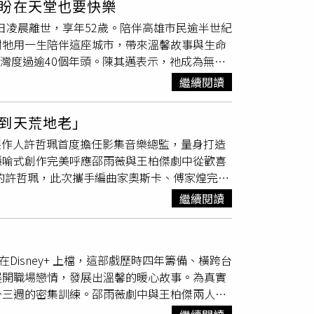
盼在天堂也要快樂
資深特技演員，所以跟他對戲反而讓我更加進入
）日凌晨離世，享年52歲。陪伴高雄市民逾半世紀
+）另一頭，飾演霸氣廣告總監的邵雨薇，因得罪
謝牠用一生陪伴這座城市，帶來溫馨故事與生命
場大忌，竟帶了「鳳梨酥」進入動物園，引發獼
台灣度過逾40個年頭。陳其邁表示，祂成為無數
「阿里」清理糞便，看著滿屋子的排泄物，讓這
他也曾與小朋友一起探訪「阿里」，形容牠個性
鬧出不少笑話。直播中被問到大便是不是真的、
繼續閱讀
聽見呼喚便緩緩走近、輕輕擺動長鼻回應。保育
吃素的所以還好，一開始很臭，但後面習慣
非洲象「阿里」14日凌晨離世，享年52歲。（圖
物就是猴子，並且最近每天都在看日本人氣小猴
到天荒地老」
與再出發，也讓更多人看見非洲象的智慧與溫
演蘇文聖也喊話「請大家支持，讓我們第二季去日
金曲製作人許哲珮首度擔任影集音樂總監，量身打造
及生命教育，並深情道別：「到天堂也要繼續調
隱喻式創作完美呼應邵雨薇與王柏傑劇中從歡喜
」，個性聰穎又帶點調皮，總以獨特方式「考
的保育員，才能近距離餵食並照顧生活起居。
行進感，溫暖而柔和，就像整部戲的色調與
壽山
繼續閱讀
幽默，配樂也因此追求如陽光般自然存在。許哲
正式動工就去參加殺青酒，導演當時笑說『到時
，合作空間非常大。」片尾曲〈追逐，然後跳
isney+ 上檔，這部戲歷時四年籌備、橫跨台
的曖昧靈動感，一種關係還懸在半空閃爍、卻又
展開職場戀情，發展出溫馨的暖心故事。為真實
物園有連結的元素，這個創意來自收到合作邀約
少三週的密集訓練。邵雨薇劇中與王柏傑兩人從
換成一種浪漫的拉扯追逐感」，將職場戀愛中試
，逐漸理解彼此的堅持與溫柔。邵雨薇分享：