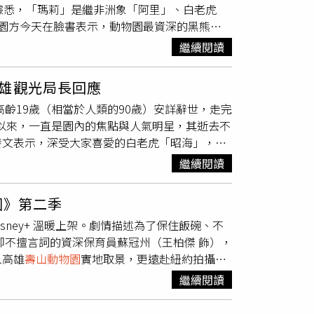
據悉，「瑪莉」是繼非洲象「阿里」、白老虎
共同帶來〈Let My Heart Break〉舞蹈合作
。園方今天在臉書表示，動物園最資深的黑熊奶
四天」，她更分享與Ian的合作契機，「其實我
0 年來到壽山安置，「瑪莉」奶奶總是以慵懶、
，子瑜坦言自己從過去害羞、不擅表達的I人，慢
繼續閱讀
「歲月靜好」的模樣，撫慰了無數遊客的心。為
」活動最後，她送出三張拍立得寵粉，並在粉絲
輕抬腳步就能享受泡澡樂趣。即使下班時間到
後以翻唱孫燕姿〈第一天〉，為首次SOLO高雄
雄觀光局長回應
善的醫療與醫療照護下，「瑪莉」平安度過了在
高齡19歲（相當於人類的90歲）安詳辭世，走完
們關於生命老去的優雅與淡定。雖然再也見不到
區以來，一直是園內的焦點與人氣明星，其逝去不
個世界也能繼續悠哉漫步」。
壽山動物園
今年陸
發文表示，深受大家喜愛的白老虎「昭海」，在
、23歲非洲獅「二哥」，如今30歲的黑熊「瑪
11年來到高雄，昭海已陪伴市民超過14個年頭，
繼續閱讀
昭海自2019年起面臨慢性腎臟病挑戰，在獸醫與
退化的衝擊，在患病期間仍維持了良好的生活品
園》第二季
海多年來的陪伴，你在展場自由進出的雄風，將
sney+ 溫暖上架。劇情描述為了保住飯碗、不
稍早也在園內離世。（圖／翻攝自Facebook
卻不擅言詞的資深保育員蘇冠州（王柏傑 飾），
另1位
壽山動物園
的重量級明星，非洲象「阿
入高雄
壽山動物園
實地取景，更遠赴紐約拍攝關
數年間，「阿里」陪伴了無數大小朋友的童年時
，劇中因觀光客手機不慎掉入「黑熊波比」園
「昭海」與「阿里」的離世皆為自然高齡因素所
繼續閱讀
對峙」。所幸在眾人協助下平安收場，也讓觀眾
未來將持續評估引進其他適齡動物的可能性，以
王柏傑也在直播中分享，那場戲有真實的黑熊畫