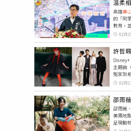
溫柔
面、也
高雄
壽
角色。」
的「阿
客戶面
教育，並
猴群搶
高雄人
位平日
02月1
聰穎帶
臭不臭
員更說
了。」
許哲
／陳其
「Pan
Disn
柔。他
本拍！
主題曲
皮搗蛋
冤家到相知相惜的情感轉變。 曾
驗」保
影集整
02月1
動物園
珮更笑
邵雨
候就是
邵雨薇、
舞〉由
美兩地
隱約能
呈現動
時，腦
初見的
探與靠