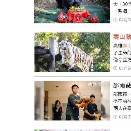
世，3
兩套服裝，
「昭海
舞台，子
奶「瑪莉
去年我就
04月2
優雅的
慢變得
了讓高
高喊「子
壽山
了，保
演出畫
高雄
壽
園區的
了生命的
妳泡澡
僅令園
續有資深
保育員與
莉」跟
02月2
感謝牠在
保育員
邵雨薇
質，「
邵雨薇、
永遠銘刻
得不前
／Shou 
兩人在
里」，
鍵場景
光，為
02月2
區，保
致，並
看見蘇
延續
壽