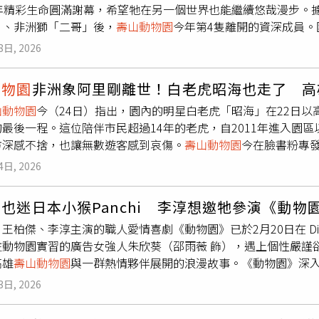
0年精彩生命圓滿謝幕，希望牠在另一個世界也能繼續悠哉漫步。
誠意十足。接連帶來〈Fly〉，還與美國知名編舞家Ian Eastwood
」、非洲獅「二哥」後，
壽山動物園
今年第4隻離開的資深成員
瑜透露結束TWICE世界巡演後便立刻投入練習，「大概練了三、
」27日在睡夢中安詳離世，告別了牠自在從容的一生。自 202
有去洛杉磯找Ian上課，這次能合作很開心。」回顧出道10年
8日, 2026
步調生活，不管是慢步在樹葉堆上，還是優哉地抬腿伸展，那份
更有自信，也更享受舞台，「我成長最多的就是舞台上的展現。
齡的「瑪莉」方便進出，
壽山動物園
特地改建地面水池，讓奶奶
瑜勇敢飛」的應援聲中，感性表示ONCE就像自己的大家庭，最
動物園
非洲象阿里剛離世！白老虎昭海也走了 高
育員總會耐心等候步履蹣跚的牠，慢慢陪牠走回內舍休息。在完
下完美句點。
山動物園
今（24日）指出，園內的明星白老虎「昭海」在22日以
每一天，旅程圓滿。
壽山動物園
指出，「謝謝瑪莉奶奶，教導我
最後一程。這位陪伴市民超過14年的老虎，自2011年進入園
的身影，但這份溫暖回憶會永遠留在大家心中。祝瑪莉，在另一
方深感不捨，也讓無數遊客感到哀傷。
壽山動物園
今在臉書粉專
成員離世，依序為52歲非洲象「阿里」、19歲白老虎「昭海」
專業醫療團隊的悉心照護下，以19歲的高壽圓滿謝幕，「自20
著謝幕，讓園方及遊客深感不捨。
4日, 2026
生命教育領域貢獻的珍貴意義。」動物園補充，2006年出生的
的密切監測下，透過多樣化飲食與水分引導，成功減緩生理機能
也迷日本小猴Panchi 李淳想邀牠參演《動物
在最熟悉的環境與保育員陪伴下，昭海於22日安詳離世。感謝昭
王柏傑、李淳主演的職人愛情喜劇《動物園》已於2月20日在 Di
在所有喜愛你的民眾心中。昭海，永別了。」非洲象「阿里」本月
往動物園實習的廣告女強人朱欣葵（邵雨薇 飾），遇上個性嚴謹
Shan Zoo
壽山動物園
）報導補充，與「昭海」同月離世的，還有
高雄
壽山動物園
與一群熱情夥伴展開的浪漫故事。《動物園》深
牠於14日凌晨安詳離世，園方及保育員同樣表達深切不捨。過去
，耗時六個月打造。首兩集就祭出李淳狂讚的「刺激動物大戰」
遊客帶來無數歡笑與陪伴。對此，高雄觀光局長高閔琳也表示，
3日, 2026
育員蘇冠州（王柏傑 飾）二話不說跳入園內，上演驚險的「人熊
無其他外在影響。她指出，園區場域目前較適合大型草食動物，
冠州雖性格孤僻、難以親近，卻對動物充滿真誠與溫柔的一面。
山動物園
的生態教育及觀賞價值。