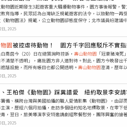
另新台幣升值效應讓原本規畫國旅的民眾轉向出國，但仍肯定觀
立動物園近期發生3起遊客重大騷擾動物事件，園方事後報警，警
年暑假住房率約7成，較去年同期成長約1成，因祭出優惠專案，
處教育指導，民眾認為台灣缺乏規範遊客的法令，以致動物一再
加上國內外知名歌手相繼開唱，剌激散客住房，有助於推升整體
立《動物園法》規範，公立動物園卻態度保守；北市議員紛建議
趨向晚鳥訂房。台東縣旅館公會理事長高泉傑表示，有感颱風與出
訂定中央法令。台北市立動物園去年11月至今年2月，發生3起
至6成，較去年同期受花蓮大地震影響時略有提升；若無颱風或豪
2日, 2025
事件，幸好有正義遊客阻止才沒惡化。因當下沒有留下遊客資料
及觀光發展處副處長洪國欽指出，暑假正值熱氣球嘉年華舉辦期
警方好不容易找到人，依《社維法》、《動保法》函送相關單位
配合活動改期調整行程，整體觀光動能維持穩定。而暑假以來連
動物園
被控虐待動物！ 園方千字回應駁斥不實指
曹先紹說，園方也有推動立法的聲音，但目前仍希望先透過教育
苦連天，墾丁一家星級飯店業者表示，現在平日住房率僅約5成，
員白喬茵今（20）日在總質詢時控訴，
壽山動物園
「冠豪豬淹死
六福村野生動物園則期望台灣能比照國外有《動物園法》，由政
東縣政府暑期在恆春半島接續推出墾丁雙層巴士、觀星音樂會、恆
目不清楚不透明」，痛批園方非人道對待。對此，園方今晚發出
秦慧珠表示，站在動物保育立場，支持中央立法授予動物園執法
望能藉此提振恆春半島觀光。
與遮蔭設施，而所有帳目也都公開透明。
壽山動物園
澄清，歷年
說，目前沒有任何法規可保護展演動物不受不良遊客騷擾，呼籲
日皆有專業飼育員例行巡檢，確保動物的飲食、飲水狀況正常，
物一併納入規範保護。民進黨北市議員許淑華則指出，市府可參
0日, 2025
。另因應近年來極端氣候，豪大雨及颱風風災頻繁發生，園方也
賦予園內保全責任，勸導對動物不友善遊客，若經勸阻不聽再交
況，並於颱風來襲發布陸上警報前，並積極巡查或將動物移置室
示，須先了解動物園需求，盤點違規態樣與管理困境，並考量執
薇、王柏傑《動物園》踩糞譜愛 紐約取景李安請
動物長時間曝曬艷陽，
壽山動物園
強調，不同動物原生環境、氣
著手，成效良好再討論是否由中央統一規範。
年籌備、橫跨台灣與美國拍攝的職人愛情影集《動物園》，由邵
物展區均提供適當之遮蔭。如蘇卡達象龜來自炎熱的非洲撒哈拉
手主演，歷經六個月拍攝，走訪多個紐約知名地標取景，在零下低
，讓象龜等其他動物可利用樹蔭、棚架或洞穴避免陽光直曬，必
殺青，翌日，旅美導演李安特邀請劇組聚餐慰勞，團隊興奮的搶
區動物，如羊駝及絨鼠，更提供空調設備維持涼爽；而冠豪豬展
邵雨薇在劇中飾演一名廣告公司群創意總監，因一次契機參與了
效提升動物生活空間之舒適度。為持續提升動物福祉，園方仍會
0日, 2025