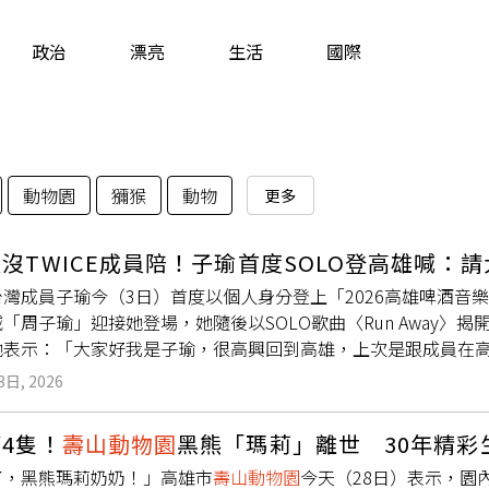
寵物
政治
漂亮
生活
國際
運勢
運動
」
梅酒
動物園
獼猴
動物
更多
沒TWICE成員陪！子瑜首度SOLO登高雄喊：
E台灣成員子瑜今（3日）首度以個人身分登上「2026高雄啤酒
「周子瑜」迎接她登場，她隨後以SOLO歌曲〈Run Away
她表示：「大家好我是子瑜，很高興回到高雄，上次是跟成員在
奮。」這次回到高雄，子瑜笑說一直很想去
壽山動物園
，原因是
3日, 2026
她也提到這次抵台時受到大批粉絲接機，讓她又驚又喜。對於首
，「也是新的挑戰，這也是打歌舞台，我第一次沒有成員的SOL
4隻！
壽山動物園
黑熊「瑪莉」離世 30年精彩
CE夯曲〈What Is Love?〉時，全場ONCE應援聲此起彼落
了，黑熊瑪莉奶奶！」高雄市
壽山動物園
今天（28日）表示，園
為了此次演出，子瑜特別準備兩套服裝，誠意十足也驚豔全場。