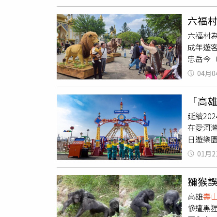
彩旅程
行環境
牛糞便
與動物
六福
出浪漫
設施等
六福村為
受至少
於辦理
成年遊
便拍攝
命教育
忠岳今
往紐約
之經費
18歲免
度，刺
規，並
04月0
量人潮，
溫度竟
重要的
少青少
限公司
損害動
「高雄
佳，4
與愛情
延續20
臉書發
在愛河灣
童、青
日遊樂
們表示
機械及
郊區、
01月2
園設置
運輸，
供小朋
士尼玩
獼猴
塞。（
園導致
高雄
壽
週日及
作為。
慘遭黑
施之外，
大多集