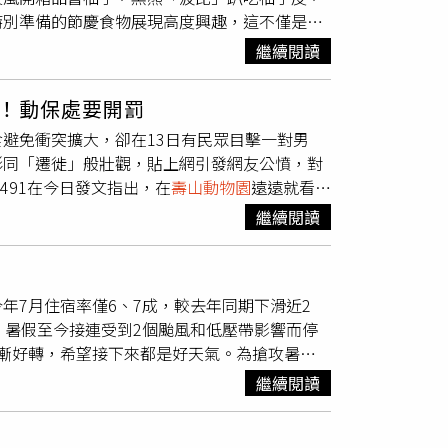
特別準備的節慶食物展現高度興趣，這不僅是節
姊」高齡癌逝，園方不捨。（圖／翻攝自臉書，
民眾在中秋節當天攜家帶眷到
壽山動物園
，與可
繼續閱讀
牠身披紅色披風，帥氣開箱中秋禮盒，大口品嘗
不錯」。黑熊「波比」則是手捧柚子趴在地上啃
！動保處要開罰
取柚子果肉往嘴裡塞，吃得津津有味。長鼻浣熊
避免衝突擴大，卻在13日有民眾目擊一對男
意不只於此，保育員使用牧草、仙人掌、紅蘿蔔
形同「遷徙」般壯觀，貼上網引發網友公憤，對
狒拿到月餅後愛不釋手，就連平時挑食不吃紅蘿
1491在今日發文指出，在
壽山動物園
遠遠就看到
狐獴使用利爪挖取藏在月餅內的麵包蟲及大麥
難怪這邊的猴子越來越派」。貼文一齣讓網友留
取得藏在內部的麵包蟲和大麥蟲，讓牠們邊玩邊
繼續閱讀
的行為耶」、「就這種人在害大家食物被猴子
形抓板月餅，兩隻大貓立刻興奮地又抓又玩。
壽
。對此高雄市動保處回應，高雄訂有「高雄市野
因停車位有限，建議民眾搭乘大眾運輸前往，可
行政區禁止直接接觸、餵食台灣獼猴之行為，
的付費接駁車服務。民眾也可透過動物認養計畫
年7月住宿率僅6、7成，較去年同期下滑近2
獎勵辦法」，成功檢舉餵食獼猴可依實收罰鍰金
，暑假至今接連受到2個颱風和低壓帶影響而停
漸好轉，希望接下來都是好天氣。為搶攻暑假
津風箏節祭出6座大型氣墊水樂園免費暢玩、
繼續閱讀
物園、商店消費優惠，可望藉此帶動觀光熱潮。
9成佳績，今年除颱風打亂行程，導致大量取消