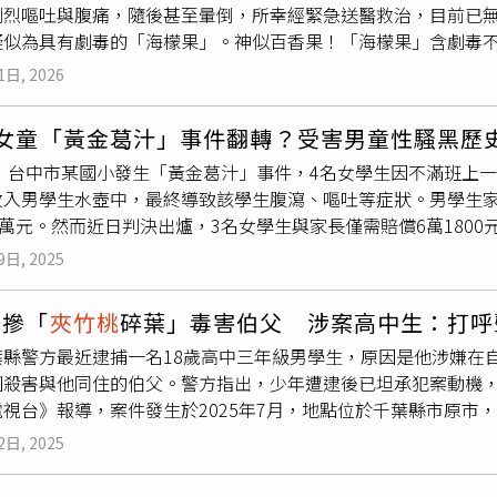
劇烈嘔吐與腹痛，隨後甚至暈倒，所幸經緊急送醫救治，目前已
葉片，企圖殺害與他同住的伯父；河南也有一名54歲男子誤將
夾
疑似為具有劇毒的「海檬果」。神似百香果！「海檬果」含劇毒
U）的情況。此文一出底下立即吸引許多網友留言表示，「對於自
物，常見於亞洲熱帶沿海及台灣各地。其花朵潔白如星且中心微
過，長知識了」，也有網友提到可能沒看過《後宮甄嬛傳》。
1日, 2026
或百香果高度相似，常導致民眾誤認。然而，海檬果全株皆具有
（cardiac glycoside），誤食後會嚴重干擾心臟功能，
4女童「黃金葛汁」事件翻轉？受害男童性騷黑歷
且常年綠意盎然，是台灣極為常見的景觀與行道樹種。農業藥用
3年，台中市某國小發生「黃金葛汁」事件，4名女學生因不滿班上
漂流散布，因此在沿海地帶分布極廣。海檬果含劇毒。（圖／台
放入男學生水壺中，最終導致該學生腹瀉、嘔吐等症狀。男學生家
阱儘管海檬果具有高度觀賞價值，但目前戶外警告標示普遍不足
2萬元。然而近日判決出爐，3名女學生與家長僅需賠償6萬180
，極易發生致命的誤食意外。對此，台東縣衛生局長孫國平強烈
實女童們之所以下毒，是因為遭受受害男同學長期性騷，加上向
本的勤洗手、食材新鮮、生熟食分開、澈底加熱及注意溫度保存
9日, 2025
新聞網》獨家報導，爆料者表示事發當時校方為保護學生，僅隱
動植物」。衛生局強調，路邊植物應僅供觀賞，切勿因好奇採摘
男童長期對女同學以言語、行為性騷擾，甚至會在女學生上廁所
導． CPB／台灣名投曹錦輝確定轉戰中國「福州海俠隊」！首
湯摻「
夾竹桃
碎葉」毒害伯父 涉案高中生：打呼
的程度，而女學生將情況向當時的班導師反應，卻遭到師長的漠
網酸爆 業者解釋了． 2026「這張卡」大爆發？事實查核中
葉縣警方最近逮捕一名18歲高中三年級男學生，原因是他涉嫌在
到該名男同學拍頭、拉頭髮、拍肩膀、故意撞身體、還在游泳課
圖殺害與他同住的伯父。警方指出，少年遭逮後已坦承犯案動機
女同學的胸部。甚至在性平調查期間，該名男同學還在午飯時間
視台》報導，案件發生於2025年7月，地點位於千葉縣市原市
接近她，讓女學生感到害怕。另一名女同學也指出，遭到該名男
給伯父飲用。伯父在喝下後立即感覺味道異常，隨即吐出，雖未
又故意碰觸她的身體、以物品觸碰／打身體、伸腳絆倒、評論其
2日, 2025
關單位從食餘檢體發現，少年伯父所引用的湯內含有致死量以上
生彈內衣、用身體撞人，女學生還多次發現，當上廁所出來時對
神經的強烈毒素。另一方面，少年在投毒事件約6小時後，因在J
師反映，但遭到導師輕忽認為「那有什麼」，以至於男同學不但