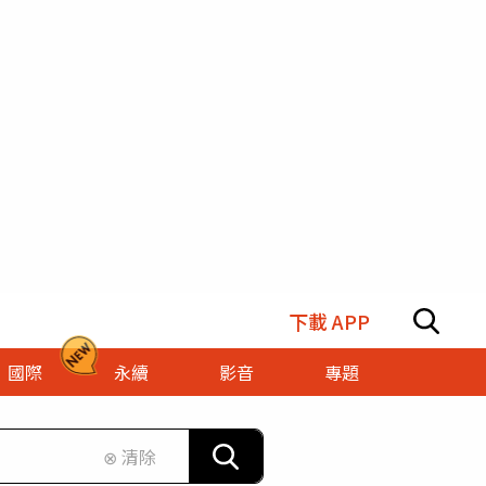
下載 APP
國際
永續
影音
專題
⊗ 清除