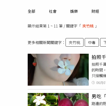
人物
汽車
全部
社會
娛樂
財經
專欄
房產新勢力
顯示結果第 1 ~ 11 筆 / 關鍵字「
夾竹桃
」
更多相關新聞關鍵字：
夾竹桃
中毒
拍照
拍照千
的時間
只接觸
美照，
06月0
醫院檢
物都有
男吃
等，嚴
路邊的
叢，並不