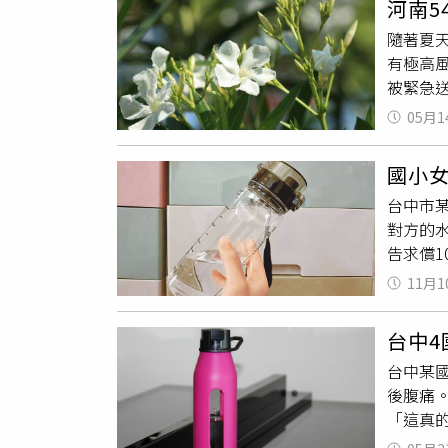
河南
被捕。
走投無
隨著夏
年取得
因黃金葛
有極高
度下毒
被緊急
痛而已
木。其
和我的
05月1
慧》記
還是要
園藝景
對3名女
國小女
毒」，
中地院
台中市
亡。趙
等負面情
對方的
後才脫
表示，
告求償
症反應
會做出
關資料
家提醒
喪，功
11月1
汁液，
夾竹桃
面還原
但未成
溫、抗
台中
元，以
化空氣
台中某
歉。校
速，對
後腹痛
一直將
賞其美
「這真
人員了
某國小
滿加害