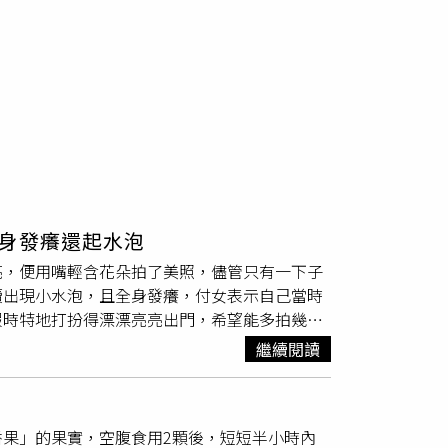
身發癢還起水泡
亮，便用嘴輕含花朵拍了美照，儘管只有一下子
續出現小水泡，且全身發癢，付女表示自己當時
假時特地打扮得漂漂亮亮出門，希望能多拍幾張
裝飾拍照，沒想到三天後身體開始出現不適，到
繼續閱讀
擁有漂亮花朵與四季常青的綠葉，但其實整株植
植物，輕微中毒症狀包括食慾不振、噁心、腹瀉
才會發生作用，一般遠距離觀賞或只是路過花
果」的果實，空腹食用2顆後，短短半小時內
中生涉嫌在自家準備的味噌湯中，摻入有毒植物
夾