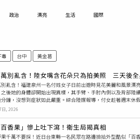
寵物
政治
漂亮
生活
國際
運勢
運動
梅酒
下毒
台中
黃金葛
千萬別亂含！陸女嘴含花朵只為拍美照 三天後全
萬別亂含！福建泉州一名付姓女子日前出遊時見花美麗和風景漂
，之後她的身體卻開始出現異樣，其手臂、手肘內側以及背部陸
幾分鐘，沒想到症狀如此嚴重。綜合陸媒報導，付女趁著週末休
出遊期間她看見一叢白色小花十分美麗，便拿起來含在嘴裡當作
7日, 2026
查後才發現，那叢小白花竟是有毒的
夾竹桃
。據了解，
夾竹桃
雖
毒，包括莖、葉、花粉、種子與枝條皆含有毒性，是知名的有毒
「百香果」慘上吐下瀉！衛生局揭真相
重時則可能影響心臟功能，甚至導致死亡，而其毒性是必須入口
野果千萬不要採！近日台東縣一名民眾在路邊撿拾外型酷似「百香
會有中毒的危險。事實上，2025年日本就曾發生一名18歲高