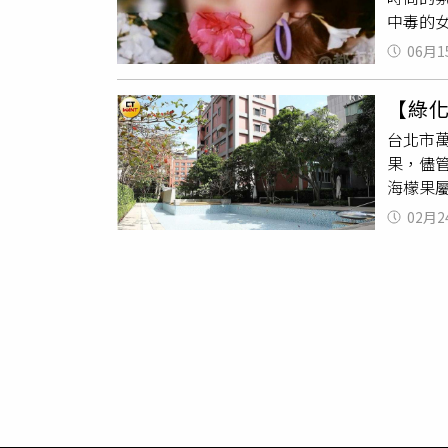
中毒的
履不穩
打趣的
丹花枝
06月1
拍下美
果等4
嘴裡含
性和抗
【綠
全部都
毒症狀
台北市
實不是
樹」。
果，儘
中毒的
汗、噁
海檬果
友看了
植物在
吐、腹
思樹等
02月2
醣體」
重甚至
約每周
人死於
根、樹
結果小
受驚嚇
種」。
沒有實