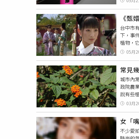
05月2
用黃金
家長公
肚痛等
他們各
《甄
毒理專
台中市
是很容
下，事
身體，
植物，
寵物會
有網友在
物姑婆
05月2
名商議
嚴重的
造成嘴
常見
沒有異
城市內
症狀，
政院農
通報學
說有些
位下，
見的姑
11日獲
03月2
會公布
教育及
毒，2
現摩擦
女「
為好養
別事件
不少愛
木身為
準則及
時尚的
園、校