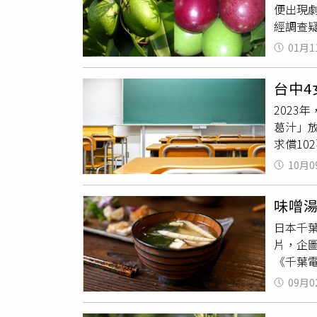
便出現
竹桃
的
經調查
（IC
桃
科植
真沒見
01月1
與芒果
配糖體」
台中
香濃郁
202
由海水
葛汁」
中毒陷
求償10
意撿拾
出，其
除了基
10月0
《三立
用不明
上卻是
新聞網報
味噌
生恐懼
照」曝光
日本千
出，遭
片，企
會評論
《千葉電
前故意
噌湯端
等語，
09月0
示，相
名女學
作用於
班級導