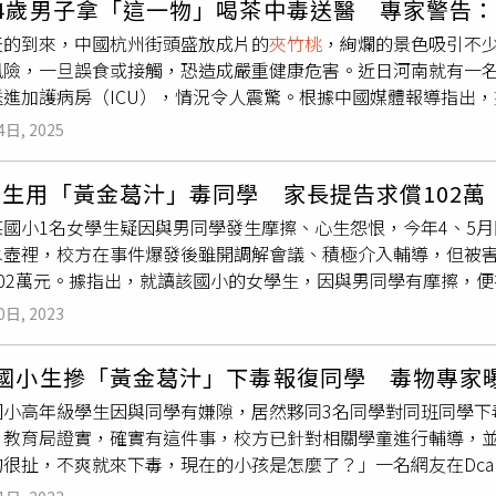
54歲男子拿「這一物」喝茶中毒送醫 專家警告
少年在供述中承認計畫殺害伯父，「我受不了伯父大聲的鼾聲，
路，才上網查詢毒物資料，決心要「讓他受到教訓」。當時，女
天的到來，中國杭州街頭盛放成片的
夾竹桃
，絢爛的景色吸引不
夾竹桃
的管道，該案已在上個月移送交家庭法院審理。
容易取得而選擇採用，並在2023年4月時，將「黃金葛汁」以
風險，一旦誤食或接觸，恐造成嚴重健康危害。近日河南就有一名
，結果被其他人發現後舉發。根據2023年報導，女孩事前、事
送進加護病房（ICU），情況令人震驚。根據中國媒體報導指出，
」、「我和我的朋友們討論過，最後決定不再傷害你，也請你不
葉片形似竹葉，花色從粉紅至深紅不等，也有白色品種，外觀與
朋友還是會做好應有的防備。」等內容，也曾寫紙條給檢舉的人
4日, 2025
載，「
夾竹桃
，假竹桃也」，原意指其既非竹也非桃，只因形似
把那瓶帶著，以防他又對我不利。」如今看來，這些紙條的內容
觀中，並因為花期長、適應力強、觀賞價值高而深受青睞，但專
童及家長求償101萬5050元精神撫慰金與醫藥費，僅有其中1
生用「黃金葛汁」毒同學 家長提告求償102萬
其根、莖、葉、花、種子乃至汁液皆含毒性。即便僅僅是服用少
法官認為，男同學長時間與這4名女同學在同一環境學習，擔心再
某國小1名女學生疑因與男同學發生摩擦、心生怨恨，今年4、5
男的案例中，他誤以為
夾竹桃
具有藥用價值，於是摘取葉片煮茶
緒，經診斷有憂鬱、焦慮可能，考量涉案情節及雙方資力，判3名
水壺裡，校方在事件爆發後雖開調解會議、積極介入輔導，但被害
離險境。主治醫師表示，
夾竹桃
所含的毒性物質會影響心臟與神
女學生以黃金葛汁下毒的行為雖不可取，但女學生是在長期遭受
102萬元。據指出，就讀該國小的女學生，因與男同學有摩擦，
。值得注意的是，
夾竹桃
不只是葉片致毒，其乳汁與種子毒性尤
錯誤的判斷與舉動。且在事後，其中一名遭男同學主要針對的女
，最後抽籤決定使用黃金葛。該女生4月27日夥同另3名女同學
民眾，不應隨意接觸街頭花草，更不該擅自嘗試「自製草藥」或
課也因此一落千丈。加上在揭露整起事件後，均未有人提及前因
0日, 2023
男同學喝了後曾出現頭暈、噁心、肚痛，以為是吃壞東西；女同學
具高度毒性，卻被各地政府與園藝部門廣泛應用於城市綠化。其
事件的另一個角度，讓真相水落石出。
功。事件爆發後引發議論，男生家長日前決定對涉案的3名女學生
污染，尤其對汽機車排放的二氧化硫等有害氣體具有良好吸收能
4國小生摻「黃金葛汁」下毒報復同學 毒物專家
及100萬元精神慰撫金；至於另名女學生未被求償的原因，據了
、減少粉塵與抗毒物的功效，甚至有「環保衛士」之稱。再加上
國小高年級學生因與同學有嫌隙，居然夥同3名同學對同班同學下
方指出，該班導師發現此事後立即通知所有家長並開會，對於學
土壤要求低，因此成為園林造景的熱門植物。不過，專家強調，
。教育局證實，確實有這件事，校方已針對相關學童進行輔導，
焦點放在孩子身上，目前4名女學生及該名男學生都仍在班上就讀
而不輕忽潛在風險，並留意家中孩童與寵物的安全，避免發生誤
的很扯，不爽就來下毒，現在的小孩是怎麼了？」一名網友在Dca
解班上學習氛圍、給予支持。本案也衍生案外案，涉案的女學生
高年級學生和同學有糾紛，先是查詢毒物相關資料，包括姑婆芋
的女學生仍在同班，認為有遭霸凌的問題，還曾印製「校長包庇