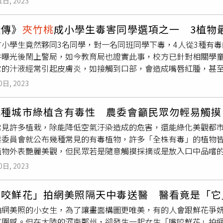
1日, 2023
葛，並趁對方不在時，偷偷將黃金葛汁液倒進其水壺裡。受害人
然侮辱。校方強調，會議的共識都希望孩子在原班學習且不希望
狀況，全案因此曝光。對此，台中教育局證實，確實有這件事，
自的主張、可行使各自權利。
嬛傳》
夾竹桃
成小學生毒害同學選項之一 3植物最
家招名威在粉專《招名威教授 毒理威廉》指出，黃金葛的汁液內
有小學生竟然夥同3名同學，對一名同班同學下毒，4人從3種有
易看到結晶的塊狀物，誤食高劑量的話，在口腔是會引發嚴重發
件曝光後鬧上警局，如今教育局也證實此事，校方已針對相關學
也是會有全身性的過敏反應發生，甚至可能會有氣喘、呼吸阻塞
它的汁液經常引起皮膚炎，如接觸到口部，會造成嘴唇紅腫，甚
誤食，但有國中生（應是國小生）竟然會拿這種東西來毒害同學
「DCARD」上爆料，台中有一間小學一名A與R同學發生摩擦
芋和
夾竹桃
沒有比較好，一個含有大量的生物鹼，另一個含有強
0日, 2023
下毒方式，隨後在姑婆芋、黃金葛、
夾竹桃
抽籤選擇了黃金葛，
過敏反應，都有可能會致死的。
唇紅腫，甚至腹瀉等症狀。而四名小學生在受害者不在時將黃金
幾種城市綠植含有毒性 農委會籲民眾勿輕易觸摸
樣，因此打算再度犯案，卻被其他同學發現異樣才做罷。而受害人
常見許多植栽，除能降低空氣汙染造成的危害，還能綠化美觀都
當時認為是吃壞東西。班導發現後，R生恐遭下毒後，立即通知受
業委員會就公布幾種常見的有毒植物，許多「全株有毒」的植物
校。
夾竹桃
的汁液和花粉都有毒。（圖／翻攝自農委會）校方開了
植物外表艷麗美觀，但民眾若是隨意觸摸採摘或是放入口中品嚐
裝有含糖黃金葛汁液的瓶子，疑似要再度犯案，因此雙方家長鬧
婆芋、黃金葛、杜鵑花、聖誕紅、長春花、海檸果、鳳凰木、馬
報，但小學生未滿12歲，加上兒童刑法除罪化，依《少年事件處
0日, 2023
幾種常見的有毒植物呼籲民眾勿觸摸採摘或是食用。（圖／農委
社政體系，警方只能依規定通報校安。台中市教育局則證實並表
017年時，前內政部長徐國勇就曾誤食姑婆芋梗，導致口腔、喉
紛爭導致。學校已針對當事人、關係人等分別進行輔導處遇措施
嘴咬鮮花」拍網美照隔天中毒送醫 醫看竟是「它
活又便宜，一直受到民眾歡迎，許多人家裡都有種植，不過它的
申請，教育局則請學校除加強該班學生人際關係及個別、團體心
拍網美照的小女生，為了讓畫面構圖更唯美，有的人會跟鮮花爭
台南市的市樹，原產於非洲馬達加斯加島，其花與種子有毒，誤
其程序調查處理。
氛圍感。但在大陸的河南鄭州，卻發生一起女生「嘴咬鮮花」拍
園內常見的馬櫻丹也是有毒植物，有毒部位是果實和枝葉。誤食