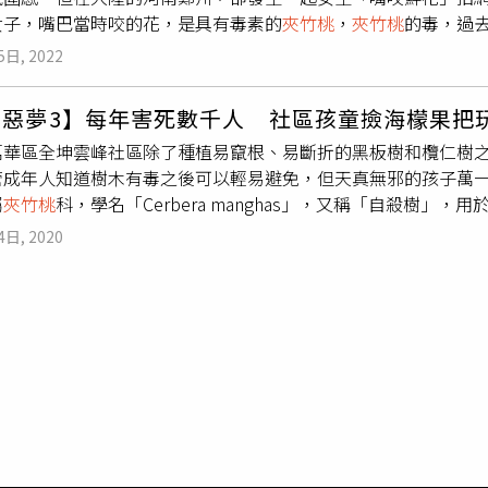
女子，嘴巴當時咬的花，是具有毒素的
夾竹桃
，
夾竹桃
的毒，過
、呼吸急促、昏迷、黃疸等症狀。大王仙丹花原產於太平洋西北部
說：「多看《甄嬛傳》能多活幾年，親測有效。」中國河南省鄭
葉有毒，誤觸乳白色汁液可能引起紅腫發炎的症狀。城市內全株
5日, 2022
美的時尚網美照，結果隔天竟然因為中毒而送醫治療。醫師後來
種，其汁液、花朵、種子、果實、莖、枝葉等皆有毒性。海檸果（
的花是美麗但具有毒性的
夾竹桃
。據了解，
夾竹桃
是一種毒性非
風性俱佳，是理想的行道樹樹種，不過它的果實和果仁含有劇毒
化惡夢3】每年害死數千人 社區孩童撿海檬果把
含有毒性，若誤食導致
夾竹桃
，可能造成神經性麻痹、噁心嘔吐
類似心臟病，中毒後心臟快速跳動，導致全身無力，衰竭、心跳
萬華區全坤雲峰社區除了種植易竄根、易斷折的黑板樹和欖仁樹
為了拍照而誤咬到有毒
夾竹桃
的第一人，社群平台「小紅書」上
《本草綱目拾遺》中記載：「牛心茄，核者入口立死」足見其毒
管成年人知道樹木有毒之後可以輕易避免，但天真無邪的孩子萬
案例。專家強調，
夾竹桃
盡量遠遠觀察就好，不要隨意用手觸摸
心、嘔吐、腹瀉、手腳冰冷麻木、呼吸困難、血壓異常、出現幻
屬
夾竹桃
科，學名「Cerbera manghas」，又稱「自殺樹
紛紛直呼「沒看過《甄嬛傳》啊這是」、「長知識了」。
公園、校園或路邊經常可見，具有極具觀賞價值，卻是有毒植物
痛、腹瀉、手腳麻痺、冒冷汗、血壓下降、呼吸困難等症狀，情
也都屬有毒植物，呼籲民眾勿觸摸採摘或是食用。
4日, 2020
成分，這是一種非常知名的有毒成分分類，毒性相當大，一般屬
死亡。（圖／報系資料庫）印度的喀拉拉邦西南海岸是海檬果生長
都有1人死於海檬果中毒，而根據外電報導，全印度地區每年因海
和海檬果同一毒性的植物果實。海檬果又叫猴歡喜、海檨仔、黃
幹、樹皮、汁液、果實都有毒性。全坤雲峰社區就有1位媽媽告訴
孩在池畔撿到2顆海檬果的果實，接著就1人1顆將果實拿在手上
的媽媽說：「身為母親當然希望有個絕對安全的生長環境，所以
全坤建設公司發言人韋建玲經理指出，針對全坤雲峰住戶對黑板
質發生，不應該臆測會發生，而且公司對於結構體有15年的保固期