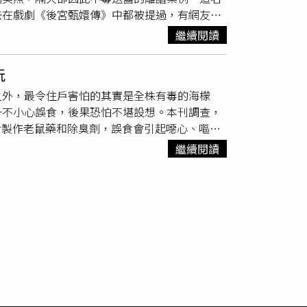
去在戲劇《後宮甄嬛傳》中都被提過，有網友就
的加羅蓮群島，台灣於1980年代引進，大王仙
州市一名女子，日前採下路邊野花，用嘴巴咬著
有毒的植物則有杜鵑花、聖誕紅、長春花、海檸
繼續閱讀
經過檢查跟照片對比發現，女子當時拍的美照，
也稱牛心茄）的樹型及白花極有觀賞性，耐鹽
常強的花，花包括莖、葉與花朵的汁液、氣味，
，誤食嚴重會致死。海檸果毒素好發於心臟，中
玩
、腹瀉胃痛，嚴重者甚至會危及生命。而女子其
可能停止，因此在東南亞地區稱它為「自殺
之外，最令住戶害怕的其實是全株有毒的海檬
，也有不少博主，因口含
夾竹桃
合影拍照，後來
性之強，一旦誤食，症狀包括臉色蒼白、冒冷
一不小心誤食，後果恐怕不堪設想。本刊調查，
，尤其是修剪或折斷的部位，千萬不要觸碰。網
覺、昏迷、心跳微弱或衰竭。農委會表示，上述
」，用於製作老鼠藥和除臭劑，誤食會引起噁心、嘔
，另外其他植物像金露花、
夾竹桃
、龍舌蘭、相
況嚴重可致命。海檬果帶有相當毒性的「強心配
繼續閱讀
於強心配醣體類的化合物都會導致心律不整，嚴
大本營，在當地的植物中毒案例中佔50%，大
檬果死亡逾數千人，即使在美國每年也有千餘
金茄、牛心茄或海芒果，不只果實有毒，其樹
記者，去年夏天她帶著2個小孩到游泳池嬉戲，
把玩，還好她及時制止丟棄才沒有發生事情，飽
支持將社區裡會造成破壞的有毒植物全部移除改
樹等植物會竄根、影響建物結構的疑慮，因為並
限，也通過了SGS的認證。至於消費爭議協調