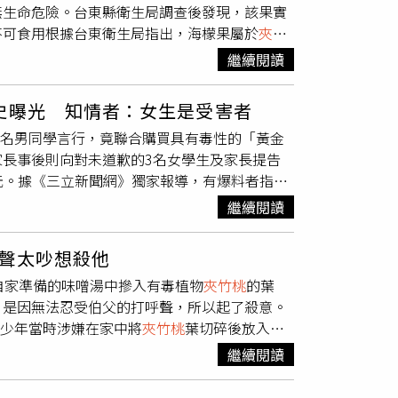
無生命危險。台東縣衛生局調查後發現，該果實
竹桃
葉片煮茶飲用，被緊急送進加護病房
不可食用根據台東衛生局指出，海檬果屬於
夾竹
己看不懂的花花草草少去觸碰」、「白色
夾竹桃
紅，成熟後的果實色澤鮮紅、大如雞蛋，因外型
繼續閱讀
強烈毒性，尤其是果實與種子內含致命的「強心
屬於劇毒植物，絕不可食用。由於海檬果樹形優美、花
史曝光 知情者：女生是受害者
植物主題館指出，海檬果的果實纖維發達，能藉
一名男同學言行，竟聯合購買具有毒性的「黃金
東縣衛生局）台東衛生局長：「五要二不」遠離
長事後則向對未道歉的3名女學生及家長提告
，加上果實成熟後容易掉落路邊，若民眾不察隨
0元。據《三立新聞網》獨家報導，有爆料者指
呼籲，預防中毒應嚴格遵守「五要二不原則」：
師長通報後也遭到漠視，最終才會出此下策。據
外，最重要就是「不要生飲山泉水」與「不要食
繼續閱讀
晦提及男童「言行」引發女童們不滿。然而實際
食用，以免造成無法挽回的健康傷害。更多三立
時在廁所外「站崗」，狀況已經達到令女學生心
場賽事曝光． 麥當勞漢堡變小？「超真實對比
聲太吵想殺他
視，根據監察院調查資料，女學生中的一人曾指
心揭真相：6直轄市真實福利曝光
自家準備的味噌湯中摻入有毒植物
夾竹桃
的葉
時近距離盯看、言語騷擾等，又指出該名男同學
，是因無法忍受伯父的打呼聲，所以起了殺意。
跑到女同學面前徘徊、盯著她看，又在健康檢查
，少年當時涉嫌在家中將
夾竹桃
葉切碎後放入味
同學以言語騷擾「妳的胸部比同班○○○還大」
喪命，但仍出現口腔麻痺與腹痛等症狀。警方表
胸部。女學生們還指出，該名男同學不僅對這幾
繼續閱讀
的毒素「
夾竹桃
苷（Oleandrin）」，這是一種會
方竟在廁所門外「站崗」等候。女學生雖多次向
R千葉車站內的廁所持鐵鎚攻擊兩名女性，當場
未改善言行，甚至變本加厲，最終女學生被逼到