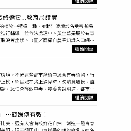
繼續閱讀
喝下摻有黃金葛汁液的水後，出現頭暈、噁心、
事件被標籤化，至於成人的想法與名節問題則有
校方已針對相關學童進行輔導，並依法處理中。
終選它...教育局證實
含有高濃度的不溶性草酸鈣，用顯微鏡來看的話
毒的植物中選擇一種，並將汁液讓該名受害者喝
炎反應，噁心、嘔吐、疼痛、無法吞嚥，若進入
童進行輔導，並依法處理中。黃金葛是屬於有毒
的情況。招名威痛斥，「一般來說，較擔心的是
至腹瀉等症狀。（圖／翻攝自農業知識入口網）
，心裡是有病嗎？」招名威也提到，另外兩種植
，A同學竟然在網路上搜尋毒物相關資料，並夥同3
心配醣體（一種心臟毒素），人吃下去也是會有
繼續閱讀
黃金葛的汁液會引起皮膚炎，如接觸到口部，會
葛汁液放進水壺中，但卻發現該名受害者喝下後
R生喝下飲料後，其實有出現頭暈噁心肚痛的
市環境。不過這些都市綠植中恐含有毒植物，行
害者家長，並請他們密切觀察R生身體狀況，並
皆上榜，望民眾在路上遇見時，勿隨意觸摸。雖
個案會議和家長會議，卻又在隔天發現A生座
的話，恐怕會導致中毒。農委會說明道，都市常
開並報警。台中市警方也證實確有此事，於本月
櫻丹、大王仙丹花等植物都是具有毒性的。農委
理法》修正12歲以下兒童刑法除罪化，全面回歸
繼續閱讀
會臉書）姑婆芋的汁液、花、塊莖等部位皆有
示，本案為一名國小高年級學生，與同班同學出
嚨、胃部刺痛難受，緊急送往醫院救治。黃金葛因
，雙方家長陸續提出疑似校園霸凌事件及疑似性
」…甄嬛傳有教！
汁液也有毒性，不甚接觸恐引起皮膚過敏。鳳凰
理輔導，並依照性別平等教育法與校園霸凌防制
妍比美，還有人會嘴咬鮮花自拍，創造一種青春
食將導致頭暈、流口水、腹脹、腹瀉等症狀。公
網美照，隔天卻因此中毒送醫的離譜案例。這名
會造成慢性肝中毒，引起發燒、嘔吐、腹瀉、步