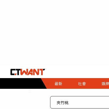
社會首頁
娛樂首頁
財經首頁
政
:::
最新
社會
娛
時事
即時
熱線
:::
直擊
大條
人物
調查
專題
３Ｃ