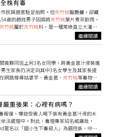
：全株有毒
所以我想殺掉他。」警方強調，目前仍在釐清少
同學在
夾竹桃
、黃金葛、姑婆芋等3種毒物中，
少市民與遊客駐足拍照。但
夾竹桃
雖艷麗，卻藏
滴管加進男同學水壺內，見效果不佳，5月4日再
54歲的趙姓男子因誤將
夾竹桃
葉片煮茶飲用，
後討論的紙條中，包含「黃金葛只會口腔刺痛、胃
夾竹桃
屬於
夾竹桃
科，是一種常綠直立大灌
要再靠近我，我再聲明一次，我並不喜歡你！我
桃花類似，故得名「
夾竹桃
」。據古籍《浮生拾
「我們決定取消毒他，並且再一次給他警告，但
繼續閱讀
而得名。儘管
夾竹桃
被廣泛栽種於都市綠化帶及
也與爆料者說法相符合。事後，男同學家長決定
家與當地衛生機關一再強調，
夾竹桃
「全株有
名女同學經協調後「道歉認錯」得以倖免。對此台
量乾燥葉片，也可能導致中毒，嚴重者甚至死
次遭毒害，也產生焦慮、恐慌不安、情緒低落
月間竟夥同班上另3名女同學，將黃金葛汁液裝進
，飲用後不久即出現急性中毒反應，經送醫搶救
女童及家長賠償6萬1800元，可上訴。爆料者
男生家長仍決定向其中3名女學生及其家長提
經系統，極易造成心律不整、中樞神經抑制等重
跟蹤性騷，告知師長後又遭到漠視的狀況下，才
便在網路搜尋姑婆芋、黃金葛、
夾竹桃
等毒物相
為強烈，孩童若誤食，危險更甚。因此，醫療專
學生，原本成績優秀堪稱學霸，事件後卻陷入沮
，趁男同學不在時，在其水壺中添加含糖的黃金葛
「民間偏方」，以免造成不可逆的後果。但儘管
，讓女同學們備受到外界輿論壓力，因此決定出
繼續閱讀
5月4日第2次意圖再將黃金葛汁加入水壺中，
背後的原因就是
夾竹桃
對環境極具適應力：耐高
及其家長提告，求償包括慰問金、醫藥費2萬多
力。在城市空氣品質管理上，
夾竹桃
具備一定淨
曝嚴重後果：心裡有病嗎？
解，是男學生家長認為她有認錯，向被害男生道
夾竹桃
透過插條與壓條等方式繁殖簡便，成長快
毒報復，導致受害人喝下裝有黃金葛汁液的水
校外的民事求償情事，校方無從干涉，但事發後
民眾應遵守「可遠觀而不可褻玩焉」的原則，欣
並依法處理中。對此，毒理專家招名威痛批，
，學校持續關注相關細節，並提供固定的駐班
觸或誤食的危機事件。
rd匿名以「國小生下毒殺人」為題控訴，中部
指控該男同學曾對其「性騷擾」，男生家長則不
、黃金葛、
夾竹桃
，再夥同3名同學抽籤決定使
」、「施壓老師」等海報張貼，校長對此也提告