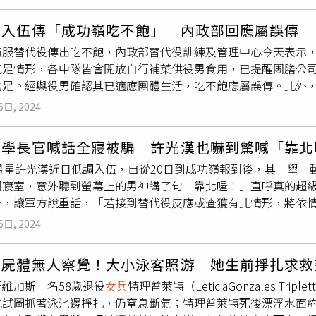
想到當晚就傳出他至成功嶺報到的消息，隔天他的經紀公司也回
予空間，也一起期待明年回歸後，能夠帶給我們更多美好的作品
漢入伍傳「成功嶺吃不飽」 內政部回應屬誤傳
聲明表示他會在明年回歸。（圖／翻攝自許光漢臉書）有網友爆
伍服替代役傳出吃不飽，內政部替代役訓練及管理中心今天表示
圖／翻攝自許光漢臉書）雖然突然進入「軍白期」，但許光漢完
飽足情形，各中隊皆會開放自行補菜供役男食用，已提醒團膳公
時不時就會傳出他在軍中的動態，例如有網友說許光漢不小心撞
均足。經與役男確認其已適應團體生活，吃不飽應屬誤傳。此外，
補到菜，吃不飽所以心情不太好。對此內政部替代役訓練及管理
幕，網路傳出，有不少
女兵
為了一睹許光漢風采，試圖近距離接
不飽的消息則是誤傳，並說如果有役男不飽足的情形，各中隊皆
6日, 2024
秩序，已及時通知營區指揮單位約束所轄軍職同仁。訓管中心說明
整役男飲食份量。許光漢的「摸頭殺」令粉絲瘋狂，據傳為了保
次基礎訓練，訓練期間共計21天，預定8月29日依個人專長及意
求簽名、不能合照，也不可要「摸頭殺」。（圖／圖／Netflix
突學長官喊話全寢被騙 許光漢也嚇到驚喊「靠北
，期間將以訓練優先、避免干擾為前提，役男作息不因身分而有
光漢臉書）大明星入伍當然也會令旁人感到好奇，不過有網友透
的男星許光漢近日低調入伍，自從20日到成功嶺報到後，其一舉
括不得要求簽名、不能合照，也不可要「摸頭殺」。但卻傳出有
同寢室，意外聽到螢幕上的男神講了句「靠北喔！」直呼真的超
不得不發出公告，表示：「各單位要求女性同仁不要藉機去替代
神，讓軍方說重話，「若接到替代役反應或查獲有此情形，將依情
代役反應或查獲有此情形，將依情節檢討處分。」可見許光漢的
，許光漢將在9月9日到分發單位服役，預估在明年8月19日退伍
被爆料有特權，內政部特地出面澄清。（圖／翻攝自許光漢臉書
6日, 2024
號「哭了」，還有人笑說，「新劇追完不知道要如何過後面的日
isney+提供）雖然許光漢本人力求低調，軍中長官也對他讚
有女網友的老公跟許光漢同寢室，嗨說「我老公也太幸福跟許光
享有「獨立廁所、吃外食、免上課程」三大特權。關於這些傳聞
飄屍體無人察覺！大小泳客照游 她生前掙扎求救
官講什麼注意，大家都被他騙到回講『注意』， 許光漢也被他騙
於中隊級辦公室用便當及食用零食，但其實訓練表現良好的役男
維加斯一名58歲退役
女兵
特理普萊特（LeticiaGonzales 
好笑。不僅如此，網友分享，上急救課時許光漢幫她老公包紮頭，
有享受任何特殊待遇。至於有爆料稱許光漢缺課及獨用廁所，內
她試圖抓著泳池邊掙扎，仍窒息斷氣；特理普萊特死後漂浮水面約
問「許光漢應該不會腳臭吧」，老公則笑回應該一樣臭。還有人
因下課時間廁所人員眾多，才會讓他到中隊如廁後，隨即返回課