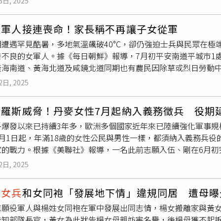
8日, 2025
芸所組成的黃金搭檔，氣勢如虹，展現壓倒性的默契與實力，對
最小的外甥也說長大要當兵，能全家一起看節目，讓孫綻覺得十
單人賽殺出重圍，一舉奪下「最強的身體」稱號。（圖／好看娛
女軍人接連喪命！家長稱不再讓子女從軍
演員梁舒涵挑戰扛沙包時，因體能透支一度情緒崩潰、淚灑賽場
期遭遇罕見酷暑，多地氣溫飆破40°C，卻仍強迫士兵與民眾在
加油打氣，甚至陪伴她一起完成最後200公尺的衝刺。梁舒涵最
養不良的女軍人。據《每日朝鮮》報導，7月初平安南道平城市1
全場觀眾熱淚盈眶。另一位選手修杰楷則在「大魔王關卡」雪橇
黃海南道、黃海北道及咸鏡北道同期也有農民因除草或烈日勞動
終堅持完賽。挑戰結束後，他更對節目組霸氣放話：「我還要再
際上仍以「社會主義大建設突擊戰」為名，強迫軍民頂著酷暑趕
目播出後，觀眾反應熱烈，網路上好評如潮。許多人表示看得全
2日, 2025
意識薄弱」。知情人士透露，北韓基層長期營養不良，根本難以
看。」節目不僅帶來強烈的視覺震撼，更勾起觀眾內心那份熱血
耕作。而軍隊中的女性處境更為嚴峻，除被迫參與國家工程，還
比拚，更是一場與自我的對決。
羅斯威脅！丹麥女性7月起納入義務徵兵 役期延
料，北韓高層軍官設有「專屬招待所」，由年輕
女兵
管理，實則
爭爆發以來已持續3年多，歐洲多個國家近年來已陸續強化軍事規
謂「思想教育」只是掩蓋女性遭剝削的幌子。連串悲劇引發民怨
7月1日起，年滿18歲的女性公民與男性一樣，都須納入義務兵
而，金正恩政權堅持「工程優先」，即使發布高溫警報仍要求「
家的戰力。根據《美聯社》報導，一名此前志願入伍、剛在6月初
前的國際情勢下，這是必要的，我認為女性與男性平等參與國防
2日, 2025
月的軍事訓練，並於6月初參與野戰演練。據悉，訓練內容也加入
。報導指出，丹麥自1970年代初開始，女性便可以經由志願役
役
女兵
和女同袍「發展地下情」違規同居 遭母曝
，丹麥國會在6月初通過新法，從2025年7月1日起，年滿18
志願役軍人與楊姓女同袍在軍中發展出同志情，楊女搬離家與黃女
也從原本的4個月延長至11個月。不過，這項性別平權改革方案最
告知部隊長官，黃女為此狀告楊女母親妨害名譽，後楊母獲不起訴
計畫負責人史卓姆上校（Kenneth Strøm）說明，基於目前