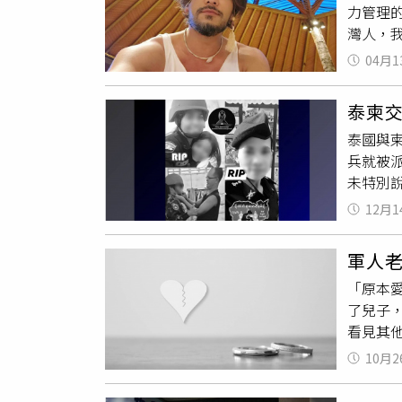
力管理
我爸爸
灣人，
（圖／
擊。從選
情感，
04月1
是有印
敘事風
網友不
泰柬
能對印
泰國與
傲你有
兵就被
麼？」
未特別
留言安
於柬埔寨
層+過
12月1
軍交火
朝後代
國情操
《台灣X
軍人
世家，
「原本
了兒子
看見其
姻」匿
10月2
次，我
就支氣