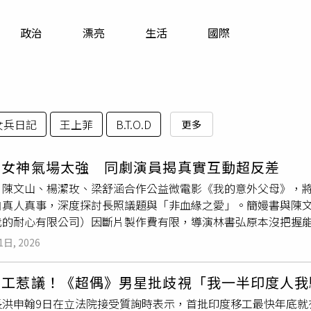
寵物
政治
漂亮
生活
國際
運勢
運動
梅酒
女兵日記
王上菲
B.T.O.D
更多
書女神氣場太強 同劇演員揭真實互動超反差
陳文山、楊潔玫、梁舒涵合作公益微電影《我的意外父母》，將於 4 
自真人真事，深度探討長照議題與「非血緣之愛」。簡嫚書與陳
我的耐心有限公司）因斷片製作費有限，導演林書弘原本沒把握
給新導演機會。簡嫚書第一次與陳文山、楊潔玫演對手戲，劇中
1日, 2026
故感。文山哥很溫暖、健談，把大家拉在一起就像一家人；潔玫
簡嫚書(右)和梁舒涵在《我的意外父母》中是捷運警察。（圖／
移工惹議！《超偶》男星批歧視「我一半印度人我
下卻是親和力十足，「原本擔心有距離感，沒想到私底下像鄰家
長洪申翰9日在立法院接受質詢時表示，首批印度移工最快年底就
。」楊潔玫挑戰詮釋一名心智障礙的母親，目前在世新大學任教