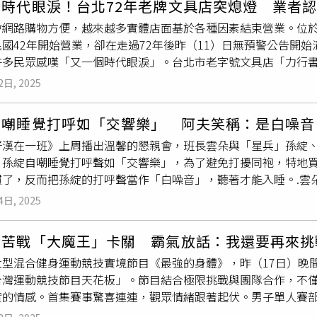
個時代眼淚！台北72年老牌文具店突熄燈 業者
睡覺，丈夫才願意請假來幫忙照顧孩子一個晚上，「為了跟小三在
會網路購物方便，越來越多實體店面基於各種因素結束營業。位
「因為孩子身體不舒服、住院，經常請假而沒了工作，如今卻說
國42年開始營業，卻在走過72年後昨（11）日無預警公告開
同意丈夫在受訓之餘去聚餐、外宿，希望對方有時間和空間能放
許多民眾感嘆「又一個時代眼淚」。台北市老字號文具店「力行書
便條紙，教他怎麼擺放到保麗龍盒裡，當丈夫結訓喊累、躲在房
長達72年，雖然越來越多人喜歡透過網路購物，仍有不少學生或
、午睡。人妻指出，丈夫不知從何時開始，會找各種理由外出，
2日, 2025
意文具專賣店挑選。怎料，業者昨日突然公告，「我們要開始清
打工，實際上是偷偷在跟小三打電話，或與小三出門旅遊；而孩
，令不少會去該店購物的網友震驚，因為文具店已經營72年，可
歡，甚至說出「爸爸都不接我電話」、「我的爸爸都不理我」等
自嘲睡覺打呼如「交響樂」 阿夫笑稱：是白噪音
要因為老闆準備退休，目前店面平日上午9時、假日上午10時開
明難過卻會安慰我」、「原本好好的家庭，原本愛家、愛小孩、
好漢在一班》上周播出溫馨的懇親會，班長雲朵與「星兵」孫綻
「歡迎大家來選購」。據悉，力行書局創意文具專賣店位於台北市
遇了，把錯都推到我頭上」、「你跟小三膩在一起出遊的時候，
。孫綻自嘲睡覺打呼聲如「交響樂」，為了避免打擾同袍，特地
書局」，曾出版謝冰瑩女士的《
女兵
自傳》和《注音國語新辭典》
夫還把她的機車拿走，讓她無法好好接送小孩，「一個受訓認識
慣了，反而把孫綻的打呼聲當作「白噪音」，聽著才能入睡。.雲
售事務文具、美術設計用品及專業紙張為主，服務族群為需要使
能不要」、「下禮拜就要開庭了，我不是無情，我不是報復，為了
供）除了耳塞，阿夫和孫綻也分享了能安定心情的物品。身為基
替我的小孩、替自己著想，只有堅強的媽媽才有快樂的小孩」。
4日, 2025
，只能藏在枕頭下。而阿夫則會帶著筆記本，當作能與自己「對
報應，你要堅強，為孩子勇敢站起來」、「人變了心，10頭牛都
好選擇小本的，方便放進迷彩褲口袋，隨時都能記下重要口令。
身敗名裂」、「軍眷不好當，我也是軍眷，平常都要顧3個孩子，
楷苦戰「大魔王」卡關 霸氣放話：我還要再來挑
褲都沒帶，因為軍中都會發放。他表示，即使結訓後，他仍舊穿
說」、「現階段先保護自己，蒐集對自己有利的證據，以便開庭
大型混合健身運動競技實境節目《最強的身體》，昨（17日）晚
氣又好穿」。至於「沒帶會後悔」的東西，雲朵姐姐建議
女兵
一
台灣運動競技節目天花板」。節目結合極限挑戰與團隊合作，不
眼鏡，以免操課時弄斷造成不便。阿夫則特別強調襪子的重要性
實的情感。首集賽事驚喜連連，觀眾情緒跟著起伏。男子單人賽
也加碼提醒，上廁所要分段沖水，以免馬桶堵塞惹人厭《九條好
，擊敗多位勁敵，讓評審團與現場觀眾跌破眼鏡，一舉奪下「最
跟家人多了許多話題，因為透過節目更了解她過去的生活；孫綻