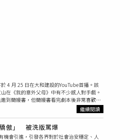
月 25 日在大和建設的YouTube首播。該
文山在《我的意外父母》中有不少感人對手戲。
能邀到簡嫚書，但簡嫚書看完劇本後非常喜歡，
兩人飾演她的父母。她表示：「有一種很奇妙的
繼續閱讀
姊很貼心，殺青當天還特別早起做點心送給大
我的耐心有限公司）陳文山讚簡嫚書螢幕上是女
驕傲」 被洗版罵爆
女孩般平易近人，且對演藝產業有深刻見解、言
有機會引進，引發各界對於社會治安穩定、人
的她，最近剛好與學生分享電影《他不笨，他是