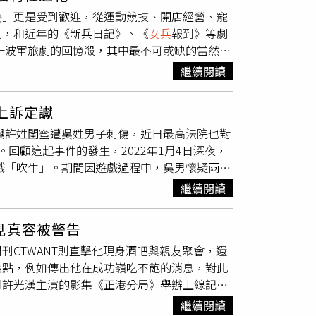
可不可以一起洗，所以我會先看一下，如果是帥
為高中畢業之智識程度，無前科，暨其坦認犯行
藝」更是受到歡迎，從運動競技、開店經營、寵
列，和近年的《新兵日記》、《
女兵
報到》等劇
，她曾在1990年華視8點檔《大兵日記》中
繼續閱讀
釋甜美可愛的福利社小姐，與游安順飾演阿水有
個非藝工隊出身被外調拍戲的現役軍人。謝金燕
上訴定讞
在三立《軍官‧情人》飾演福利社之花「艾美
她與許姓閨蜜遭吳姓男子刺傷，近日最高法院也對
一起去看電影，女方更是直接住進孫的家裡，互
回顧這起事件的發生，2022年1月4日深夜，
前緋聞女友林珈安，在三立《軍官‧情人》飾演
遊戲「吹牛」。期間因遊戲過程中，吳男懷疑兩女
著天使臉孔、魔鬼身材，讓她在網路上擁有高人
房拿出水果刀，先是朝顧女的右後頸揮砍兩刀。
八極少年》飾演福利社之花福利社的美少女阿菜，
繼續閱讀
及後腰部猛刺兩下，重創臟器。兩女在事後被緊
性也滿像的。」女NONO在中視播出的《一代
穿孔及腹膜炎，並可能患上創傷後壓力症候群。
料照）
見真容被警告
神恍惚，且聲稱是顧女先持刀攻擊他，自己只是
CTWANT則直擊他現身酒吧與親友聚會，還
定吳男故意傷人，構成殺人未遂罪。一審法院判
焦點，例如傳出他在成功嶺吃不飽的消息，對此
遂的定罪，但考量吳男患有適應障礙症、憂鬱
月許光漢主演的影集《正港分局》舉辦上線記者
終在最高法院駁回上訴後，判刑5年全案定讞。
許光漢，本來以為他是因為有其他工作無法出
繼續閱讀