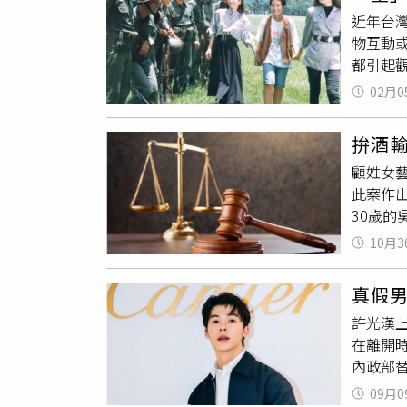
兩個人
機、目
近年台
的就可
之犯後
物互動
都引起觀眾熱烈討
是福利
02月0
演出福
不少感
拚酒輸
16歲嫩
顧姓女
心」，
此案作出
動看起
30歲
福利社
串通，
氣，並受
10月3
顧女負
對於這
急送醫
新兵之
真假
吳男在
許光漢
搶過刀
在離開
處吳男
內政部
及焦慮
會，王
09月0