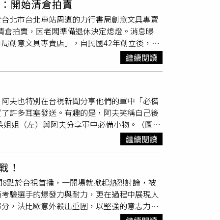
認：開始清倉拍賣
租屋處恩愛，（卻能）特地請假從屏東跑回台
於台北市台北車站周遭的力行書局創意文具專賣
我無心工作」。人妻透露，她明白軍中生活乏
始清倉拍賣，因老闆準備退休決定熄燈。消息曝
鬆，而她還會幫丈夫及友人準備烤肉食材，分裝
局創意文具專賣店」，自民國42年創立後，在
間休息時，她擔心會吵到丈夫，只能讓孩子待在
上班族臨時需要購買文具用品，還是會前往力行
例如聲稱說要運動，卻半夜才回家，或是撒謊說
繼續閱讀
倉拍賣囉」。力行書局創意文具專賣店無預警宣
子也因為自己的爸爸外遇一事而開始食慾不振、
以說是陪伴部分客人從小到大的時光。業者透
話。人妻也感嘆，「我心疼他（兒子）的懂事成
始營業，每日營業至晚間7時左右閉店，在結束營
愛老婆，如今卻是傷害我們最深最深的人」、
、阿夫也特別在台視新聞分享他們的軍中「必備
中正區重慶南路一段43號地下一樓，前身為
為什麼不回去看你爸媽當孝子？」最後，人妻提
買了許多耳塞發送。有趣的是，阿夫笑稱自己後
等文學與中醫書籍；直到30年前成功轉型，開
半年的女人，就能讓你不要老婆、不要小孩，連
朵姐姐（左）與阿夫分享軍中必備小物。（圖／
用文具用品的學生及上班族。
孩子我低頭我忍受，我整整原諒了4次」、
督徒的孫綻會隨身攜帶十字架，但因軍中規定無
貼文曝光後，不少網友紛紛在底下留言，「人渣
繼續閱讀
話的小空間」，藉此安定情緒。雲朵則建議，筆
拉不回來」、「2個都是軍人，直接鬧到軍中，
談及入伍行囊，個性灑脫的阿夫笑稱自己輕便到
真的真的很辛苦」、「你該等所有一切財產都
戰！
著軍中發的內褲，甚至在活動現場大方證明，直
」。
間8點於台視首播，一開場就掀起熱烈討論，被
定要帶防曬乳；孫綻則提醒近視的同袍，務必準
僅考驗選手的爆發力與耐力，更在過程中展現人
，建議選擇吸濕排汗的款式，避免腳汗異味。此
部分，法比歐意外殺出重圍，以堅強的意志力和
漢在一班》熱播，也讓曾擔任憲兵、藝工隊的雲
強的身體」稱號。混雙賽事同樣火花四射，由阿
的職業軍人爸爸和弟弟則會「看節目指導」，就