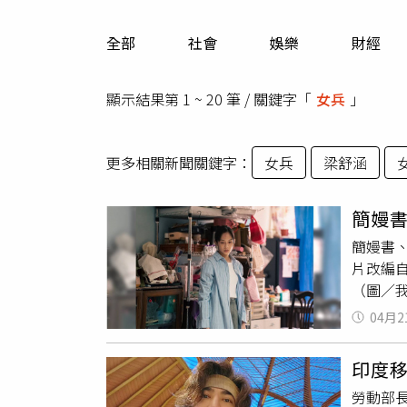
人物
汽車
全部
社會
娛樂
財經
專欄
房產新勢力
顯示結果第 1 ~ 20 筆 / 關鍵字「
女兵
」
更多相關新聞關鍵字：
女兵
梁舒涵
簡嫚
簡嫚書、
片改編
（圖／
也願意
04月2
一見如
家。」
印度
神，私
勞動部
之有物