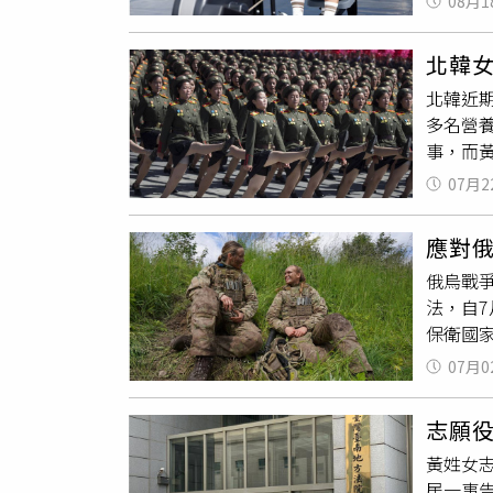
08月1
倉與芳
連年紀
在男子
北韓
日記》
北韓近
體為她
多名營
神，令
事，而
廢，最
策，實
心。節
07月2
「政治
視前面
仍冒險
體能的
應對俄
社》爆
俄烏戰
露，所
法，自
軍。然
保衛國
「在當
07月0
近4個
真實」
志願
受到威脅
黃姓女
的役期，
居一事
丹麥徵兵