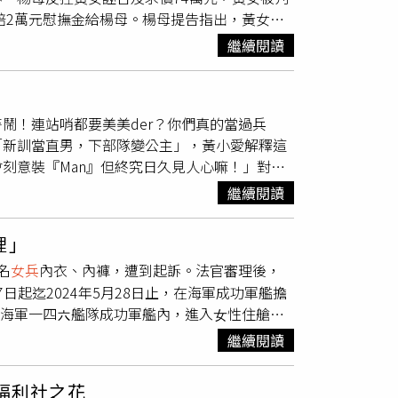
賠2萬元慰撫金給楊母。楊母提告指出，黃女與
0萬人，現役職業軍人約9000人，2024年徵
情侶，2人違反軍中規定，2021年10月間在軍
500人。丹麥政府在今年2月，宣布成立總額70億
繼續閱讀
對，女兒竟直接離家搬到租屋處同居。楊母向黃
者豪格高（Rikke Haugegaard）提
楊母指控，在過程中，她們母女情誼大受影
題也將成為挑戰。
反控黃女誣告及請求民事賠償。黃女對楊母指她
鬧！連站哨都要美美der？你們真的當過兵
公益捐款國庫10萬元作為緩刑條件，並表示她
「新訓當直男，下部隊變公主」，黃小愛解釋這
無調解意願，直接對黃女提起刑事附帶民事訴
刻意裝『Man』但終究日久見人心嘛！」對於
的精神痛苦情狀，判黃女應賠楊母2萬元，此
無奈表示：「根本走錯棚！我當海軍艦艇兵3
繼續閱讀
示，其實大家不看好的事情很多，其中印象深刻
時因為香港四大天王從不在台灣同台，我就很
裡」
，不過至少我的四大天王裡面有兩個紅，羅志祥
名
女兵
內衣、內褲，遭到起訴。法官審理後，
得一提的是，孫德榮表示自己在軍中創造很多風
日起迄2024年5月28日止，在海軍成功軍艦擔
請假，讓長官相當頭痛，孫德榮表示：「割完包
在海軍一四六艦隊成功軍艦內，進入女性住艙，
家都去割包皮，後來我們艦隊長就下令不准割包
。4名
女兵
發現貼身衣物遭竊，立即向上級長官
其實在軍中很容易跟「姐妹」連成線，其他弟兄
繼續閱讀
笑說：「而且你還可以命令那些志願役去外面幫
功軍艦上竊取他人財物，所犯係陸海空軍刑法之
澡時間是很有限的，許多弟兄為了節省時間，會
之相關規定處罰。法官指出，考量林男本案犯罪動
福利社之花