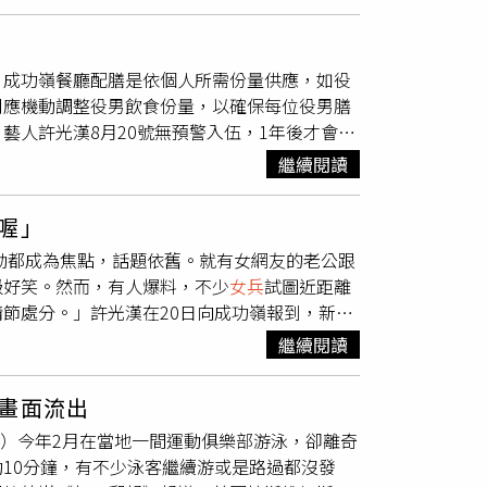
應：「感謝大家關心，光漢目前正入伍服役中，
。」由於無預警入伍讓粉絲震驚，許光漢的經紀
料許光漢在軍中吃不飽，但內政部表示只是誤
，成功嶺餐廳配膳是依個人所需份量供應，如役
美詮釋「哥不在江湖，江湖卻總有哥的傳說」這
司應機動調整役男飲食份量，以確保每位役男膳
到人時，很有禮貌地說對不起，以及他疑似在打
藝人許光漢8月20號無預警入伍，1年後才會重
中心特別與許光漢面談，確定他已經適應團體生
觸。替代役訓管中心表示，為避免干擾中隊作息
會開放自行補菜供役男食用，已提醒團膳公司應
繼續閱讀
，役男於今年8月20日入營接受一般替代役第
護許光漢在軍中不被打擾，長官下達三禁令，包
願甄選後續服勤機關及役別，並於9月9日撥交服
提供）有
女兵
為了看許光漢而被警告。（圖／翻
喔」
所別。
露為了避免許光漢被過度打擾，長官下達三禁
一動都成為焦點，話題依舊。就有女網友的老公跟
女兵
為了一睹許光漢的風采，試圖近距離接觸，
級好笑。然而，有人爆料，不少
女兵
試圖近距離
役接近看許光漢，會造成單位及當事人困擾，若
節處分。」許光漢在20日向成功嶺報到，新訓
魅力在軍中依舊不減。雖然表現獲得肯定，許光
。該消息一出，便引起熱議，許多「許太太」都
）許光漢今年進攻韓國市場，飾演微笑殺手。
繼續閱讀
子」。而許光漢入伍後的一舉一動也都成為焦
譽有加，但畢竟樹大招風，先前傳出他在基礎訓練
漢一起睡覺」，透露「昨天我老公又在鬧，在寢
，內政部出面澄清，表示有媒體提及許光漢在訓
畫面流出
到，轉頭看到他，講了句『靠北喔！』」直呼真
都可以至便利商店購買零食作為鼓勵，因此許光
Triplett）今年2月在當地一間運動俱樂部游泳，卻離奇
後面開始跑1公里，老公説自己腳都臭了，她
政部也回應是因為當時許光漢身體不適急需如
10分鐘，有不少泳客繼續游或是路過都沒發
稱，許光漢好像吃不飽，因為沒有補到菜不開
堂繼續上課，並無缺課及獨用廁所的情況。最後