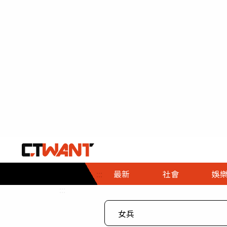
社會首頁
娛樂首頁
財經首頁
政
:::
最新
社會
娛
時事
即時
熱線
:::
直擊
大條
人物
調查
專題
３Ｃ