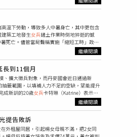
繼續閱讀
手只能望著他們的背影，完全追趕不上。法比歐
分幸福。
樂提供）其中最讓人動容的橋段，莫過於《
女兵
。就在她幾乎想要放棄的瞬間，場邊所有選手集
極端高溫下勞動，導致多人中暑身亡，其中更包含
終搞笑扭腰擺臀抵達終點，這份堅持不放棄的精
處建築工地發生
女兵
鏟土作業時倒地猝逝的憾
機前陷入苦戰，雖然過程艱辛，但他沒有半途而
中暑死亡。儘管當局聲稱實施「縮短工時」政
來挑戰。」展現出不服輸的精神與突破自我的決
工，甚至將死亡歸咎於受害者「精神力不足」或
身起雞皮疙瘩，甚至有人激動直呼：「我跪在電
繼續閱讀
承受高溫勞動，但為避免生計受影響，許多農民
與渴望挑戰的勇氣，讓大家看見運動競技不只是
得面對軍中系統性剝削。脫北者向日媒《共同
長到11個月
淪為性服務場所。1名前白頭山工作人員也揭
模、擴大徵兵對象，而丹麥國會近日通過新
，家屬痛斥政府漠視人命，直言不再讓子女從
役的抽籤範圍，以填補人力不足的空缺，望能提升
照常作業」，暴露該國對人權的漠視。
完成新訓的20歲
女兵
卡特琳（Katrine）表示，
，是公平且正確的」，她與其他女性同袍完成了
繼續閱讀
了烏克蘭戰場經驗，這讓卡特琳認為「變得非常
參軍，成為武裝部隊的一員。但隨著歐洲安全持續
光提告敗訴
歲的女性必須和男性一樣納入徵兵系統，而義務役
在外租屋同居，引起楊女母親不滿，把2女同
初是在2024年提出，原預定2027年上路，但
。楊母反控黃女誣告及求償74萬元，黃女被判
安全情勢的考量，將該計畫提前至2025年夏季，可