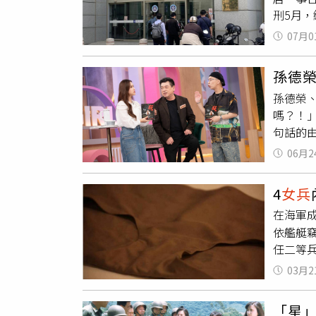
刑5月
強化北約
她的女兒
召470
07月0
營外租
美元的軍
女、楊
醒，除
孫德
響，她
孫德榮
誣告，
嗎？！
為職業
句話的
訟。法
今天的
案還可
06月2
年！」
的就是
4
女兵
嘔！那
在海軍
和歐漢
依艦艇竊
潮，其
任二等
皮又有
徒手竊取
皮，因
03月2
在知道
陳報，
你買吃
罪，雖於
「星」