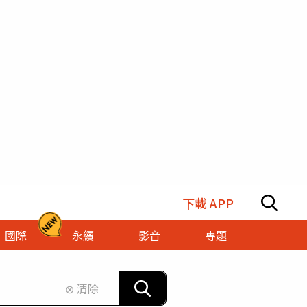
下載 APP
國際
永續
影音
專題
⊗ 清除