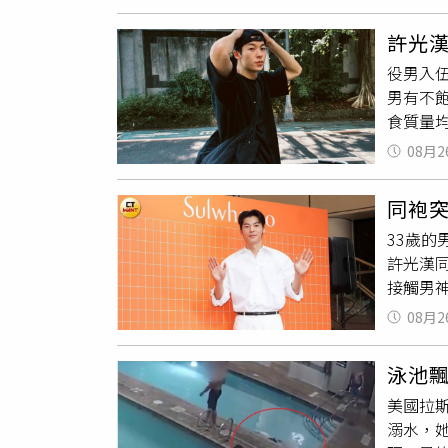
席，沒
懇請給
許光
公司發
役男入
傳。（
男有不
句話，
食質量
飯時沒
返螢光
活，吃
08月2
及上課
機動調
258梯
括不得要
同袍
勤單位
攝自許
33歲
令，包
許光漢
讓軍方
接觸男
接到替
結束後
漢還是
08月2
紛紛哀
（圖／D
點，就
期間，
泳池
室學長
練期間
美國拉斯
的超級
漢並沒
溺水，
則好奇
廁，但