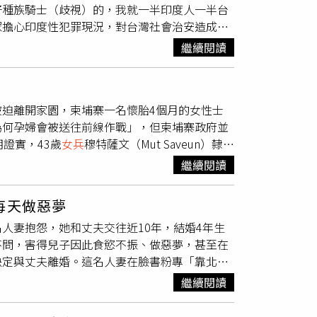
好種族騎士（歧視）的，我就一半印度人一半台
我的意外父母》中陪著受傷的媽媽楊潔玫復建。
眾擔心印度性犯罪現況，對台灣社會治安造成衝
與導演在《
女兵
日記》時期便建立了深厚的革命
eads發文表達自己看法，「今天的Threads
「自我升級」，無論是拍攝節奏、鏡頭語言還是
繼續閱讀
一半台灣人，我驕傲！」貼文曝光後，引來大批
不檢討自己國家制度社會水準，憑甚麼是我們不
灣給你的福利與安全，站在高點告訴所有人你驕
迫離開家園，柬埔寨一名懷胎4個月的女性士
、「你能代表所有的印度人嗎？到底在講什
為何孕婦會被送往前線作戰」，但柬埔寨政府並
護車司機及隨車技術人員性侵」。不過也有粉絲
證實，43歲
女兵
穆特薩文（Mut Saveun）隸屬
感到驕傲，不用理留言。個人覺得很多都是同溫
要戰力，而她12月10日在博恩特拉孔地區與泰
人，母親是台灣人，他是印度皇裔遠房蒙兀兒王
繼續閱讀
前線時犧牲生命，而她的勇氣、犧牲精神和愛
戲劇包含《小資女孩向前衝》、《
女兵
日記》、
事蹟將永遠被記住。」報導指出，薩文出身軍人
每天做惡夢
體已被運回家中，並依故鄉傳統舉行葬禮。
人妻抱怨，她和丈夫交往近10年，結婚4年生
不問，害得兒子因此食慾不振、做惡夢，甚至在
決定與丈夫離婚。這名人妻在臉書粉專「靠北婚
子，丈夫從軍8年期間受訓數次，「就在這一
繼續閱讀
」人妻說到，孩子從小身體狀況不好，只要感冒
獨自帶著孩子跑醫院，某次兒子腸病毒，她整整