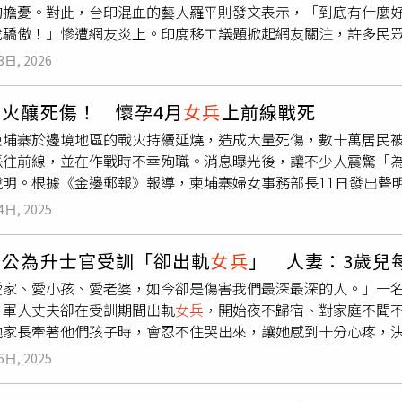
的擔憂。對此，台印混血的藝人羅平則發文表示，「到底有什麼
》，更讓她覺得是在對的時間遇到了對的劇本。簡嫚書(右)在《
我驕傲！」慘遭網友炎上。印度移工議題掀起網友關注，許多民
我的耐心有限公司）梁舒涵在劇中飾演簡嫚書的同事兼閨蜜。她
秀節目《超級偶像》第三季第五名之姿入行的藝人羅平，10日在Thr
這次特別義氣相挺，客串演出。她提到，導演這次展現了驚人的
3日, 2026
度之亂嗎？到底有什麼好種族騎士（歧視）的，我就一半印度人
格，都與以往有顯著的不同，令人期待。
滿回嗆，「印度人名聲在外，是我們台灣人造成的嗎？他們為何
交火釀死傷！ 懷孕4月
女兵
上前線戰死
度移工有疑慮？」、「你要驕傲什麼？ 從小身長在台灣，享受台
柬埔寨於邊境地區的戰火持續延燒，造成大量死傷，數十萬居民被
印度血統？」、「你驕傲是你家的事，我們不想台灣治安變壞」
派往前線，並在作戰時不幸殉職。消息曝光後，讓不少人震驚「
、「不是歧視，是嫌棄跟厭惡」、「印度連在救護車上都會被救
說明。根據《金邊郵報》報導，柬埔寨婦女事務部長11日發出聲明
慰羅平，「羅平哥哥很棒，不要在意其他人」、「你很棒，為你
第67坦克營，長期在前線駐守，是班迭棉吉省特莫波縣一帶的重
濾泡泡產生的結果，也不用跟他們爭論」。43歲羅平父親是印度
4日, 2025
時喪命，當時她已懷有4個月身孕。柬埔寨政府表示，薩文在保衛
，因而人稱為印度王子。從《超級偶像》畢業後，羅平參與不少
將永遠留在柬埔寨人民心中，「雖然薩文已經過世，但她的英勇
檔案》。2019年他與德國女友Madlen結婚，婚後育有一女。
老公為升士官受訓「卻出軌
女兵
」 人妻：3歲兒
獨留丈夫和一名就讀大學二年級英語文學系的女兒，目前她的遺
愛家、愛小孩、愛老婆，如今卻是傷害我們最深最深的人。」一名
，軍人丈夫卻在受訓期間出軌
女兵
，開始夜不歸宿、對家庭不聞
他家長牽著他們孩子時，會忍不住哭出來，讓她感到十分心疼，
名投稿表示，她和老公在一起近10年、結婚4年，育有一名3歲兒
6日, 2025
鼓勵你去受訓升士官，卻換來你和一同受訓
女兵
的背叛、外遇！
管炎、氣喘住院，每次熱痙攣也會住院好幾天，一直以來都是她