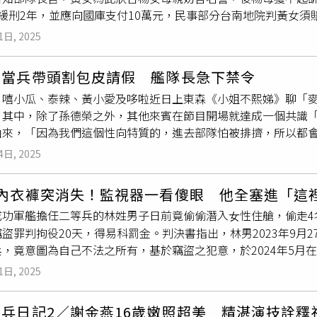
，緩刑2年，並應向國庫支付10萬元，民事部分台南地院判黃女須
集體威懾力量，增加戰鬥力。相關資料顯示，丹麥目前總人口為60
是台南某部隊軍中同袍，2人在同單位服役，日久生情發展成同性
0名義務役士兵，而在新法推行後，目標能在2033年前增至每年6
1日, 2025
屋，作為兩人外宿時同居住所，她得知女兒與女同袍交往表示反
事基金，將國防支出提升至GDP的3%以上。對此，丹麥皇家國防學院學
女的服役部隊投訴2人在外租屋同居，卻遭黃女誣指她涉嫌誹謗，
了新裝備、人力的補充外，營房不足、裝備不合及潛在性騷擾問
榮當兵帶頭割包皮請假 艦隊長急下禁令
需面對刑事偵查，所受精神痛苦不輕，事後獲檢方不起訴，她才
、嘻小瓜、泰辣、黃小愛及哆啦近日上東森《小姐不熙娣》聊「麥
到案坦承犯行，請求與楊母調解賠償損害，若未能達成共識，她願
」其中，除了孫德榮之外，其他來賓在節目開場就達成一個共識
軍人，若未獲緩刑宣告，將遭單位汰除，喪失軍人身分。但楊母
由來，「因為我們這個性向特質的，進去部隊怕被排擠，所以都會
官考量考量楊母、黃女雙方的社會、經濟等條件，與楊母所受誣告
來賓組合，嘻小瓜笑說是「
女兵
日記」，這讓來宣傳新書的孫德榮
上訴。
4日, 2025
當被問到入行35年來，最不被看好的一件事是什麼時，孫德榮表
四大天王：「大家那時候跟我說，你做4隻土雞，會紅才有鬼！當
內衣褲突消失！監視器一看傻眼 他全塞進「這
我就做４個像四大天王的人，等你們老！結果人家老了還是很紅
成功軍艦擔任二等兵的林姓男子日前竟偷偷潛入女性住艙，偷走4
聲！」黃小愛（左二）在軍中養成公主病。（圖／東森提供）值
盜罪判拘役20天，得易科罰金。判決書指出，林男2023年9月27
中一竟是「割包皮」，當時剩３個月就退伍的他，想盡各種辦法
兵，竟意圖為自己不法之所有，基於竊盜之犯意，於2024年5月
一個禮拜可以不用出操，後來每條船都看到可以休一周，所以大
4名
女兵
的內衣、內褲，得手後藏放其連身工作服口袋內即離去
為會影響戰力！」如此荒謬的事件讓全場笑瘋。黃小愛則分享，
1日, 2025
自己的性別特質後，也不會欺負你，反而會多照顧你；黃小愛更
經調閱監視器錄影畫面，始循線查獲林男。法官表示，林男於成
的，本來沒有公主病，去到裡面都變得有公主病！」而當兵的洗
案發後業已於2024年5月27日退伍，仍應適用陸海空軍刑法
兵日記2／謝金燕16歲嫩照超美 精湛演技詮釋