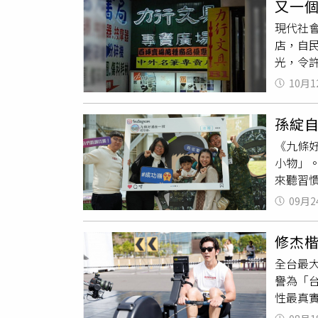
又一
3天沒
現代社
南」、
店，自民
味，都
光，令
好貼滿
地經營
客廳玩
10月1
書局創
要出門
布熄燈
鬱鬱寡
孫綻
露，主
熟，明
《九條
業之前
「你外
小物」
「力行
及，丈
來聽習
始以銷
工作都
台視提
「我要
09月2
法配戴
總會有
記本最
讓他們
修杰
連內衣
拿到再
全台最
誇「透
譽為「
備備用
性最真
外，他
爆發力
朵姐姐