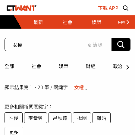
跳至主要內容區塊
下載 APP
最新
社會
娛樂
財經
⊗ 清除
全部
社會
娛樂
財經
政治
顯示結果第 1 ~ 20 筆 / 關鍵字「
女權
」
更多相關新聞關鍵字：
性侵
麥當勞
呂秋遠
揪團
離婚
更多