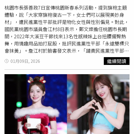
分冒充粉絲身分的帳號，持續進行網路攻擊，引發她的不
安全保障強化能力支援實施方針』（Official Security
滿。
桃園市長張善政7日宣傳桃園新春系列活動，提到旗袍主題
Assistance，OSA）的主要受援國與合作夥伴，也是唯一連
體驗，說「大家穿旗袍復古一下，女士們可以展現美妙身
續3年接受OSA的國家。」日本兵庫縣的「神戶市外國語大
材」，遭民進黨性平部批評是物化女性與性別偏見。對此，
學」副教授木場紗綾博士則反駁了「日本年輕人未接受戰時
國民黨桃園市議員詹江村8日表示，鄭文燦擔任桃園市長期
暴行教育」的說法，表示該議題已納入義務教育內容。然
間，2022年大溪豆干節找來13名性感辣妹上台扭腰擺臀熱
而，對於這項新安全夥伴關係的反對者而言，這些說法並不
舞，用情趣用品拍打屁股，批評民進黨性平部「永遠雙標只
足以解決歷史遺留問題。菲律賓歷史學家、馬尼拉雅典耀大
會抹黃」。詹江村於臉書發文表示，「譴責民進黨性平部，
學（Ateneo de Manila University）日本研究與歷史系助理
永遠雙標只會抹黃，飽食
女權
性平的自助餐部」。詹江村
繼續閱讀
01月09日, 2026
教授Karl Ian Cheng Chua向《南華早報》表示，馬尼拉在接
批，民進黨不抹黃不會選舉，張善政說「穿旗袍復古一下，
受日本安全援助時應更加審慎與辨別，「猶豫是否接受OSA
女士可以展現美妙身材」，在民進黨性平
女權
自助餐部眼
的，應該是菲律賓人，但菲律賓人並沒有在猶豫，不是
裡，就叫做赤裸裸物化與性平偏見。詹江村指出，那想請問
嗎？」Karl Ian Cheng Chua指出，菲律賓歷來反對日本「重
永遠雙標的民進黨性平
女權
自助餐部，你們批評張善政鼓勵
新軍事化」，「因為我們擔心他們可能再次對我們做出同樣
活動穿旗袍叫做物化女性，鄭文燦當市長時候，鼓吹女性穿
的事情」，但情勢在1956年出現轉變，當時季里諾以某種
和服拜神社，又叫做什麼？詹江村再指，想請問民進黨的性
「準全面寬恕」的方式原諒日本戰時暴行，以換取日本的戰
平
女權
自助餐部，鄭文燦的豆干文化節，舞台上穿性感內褲
爭賠償。而近期的OSA援助「實際上使日本的再武裝正當
扭臀擺腰，伴隨著用情趣用品拍打屁股的活動，民進黨性平
化」，Karl Ian Cheng Chua坦承，菲律賓人因為其「面向未
女權
自助餐部，有出來譴責鄭文燦嗎？
來」的心態，往往會忘記自己的歷史，而「日本在政治上的