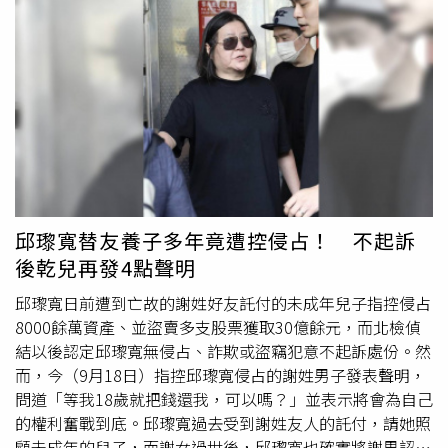
的、她養的，就要跟她家姓？那是我家的金孫欸，憑什麼跟
女方姓！」並批評現代女性過於強調
女權
，缺乏傳統觀念，
還說：「嫁雞隨雞沒聽過嗎？」貼文一出後，網友們紛紛表
示，「你兒子是雞？你不就母雞？」、「房子你兒子付的就
是你兒子的名字，那孩子女生生的，女生養的！憑什麼不是
跟女生姓」、「妳兒子有妳真好，有個窮鬼又會吸血的
媽」、「要幫助沒有，扯後腿倒是真的，你這種人不要把你
自己不順的婚姻跟三觀灌輸在自己兒子的婚姻家庭上」、
「買了房子讓女方有遮風避雨的地方很了不起是不是？女方
冒著生命危險生了個孩子更偉大啦」、「孫子不是你生的，
邱瓈寬替友養子多年竟遭控侵占！ 不起訴
房貸也不是你在繳的，意見還那麼多，你還有孫子簡直沒天
後乾兒再發4點聲明
理。」也有人認為貼文是丈夫假裝成婆婆在抱怨，「這口吻
一副媽寶巨嬰男，還拿媽媽出來檔嗎？」
邱瓈寬日前遭到亡故的謝姓好友託付的未成年兒子指控侵占
8000餘萬資產、並盜賣多支股票獲取30億餘元，而北檢偵
結以後認定邱瓈寬無侵占、詐欺或盜竊犯意不起訴處份。然
而，今（9月18日）指控邱瓈寬侵占的謝姓男子發表聲明，
問道「等我18歲就把錢還我，可以嗎？」並表示將會為自己
的權利奮戰到底。邱瓈寬過去受到謝姓友人的託付，請她照
顧未成年的兒子，而謝女過世後，邱瓈寬也確實將謝男認為