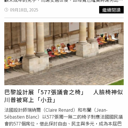
乾兒子，並得行使監護權，沒想到，謝男日前卻對邱瓈寬提
繼續閱讀
09月18日, 2025
告侵占、盜賣股票，但檢方在8月27日偵結後，認定邱瓈寬
無侵占、詐欺或盜竊犯意，故不起訴處份。對此，謝男也在
今日發布4點聲明：一、邱阿姨，這31億是我的，現在在您
手上，可以還給我嗎？二、您曾經於8月27日透過記者公開
表示，想要幫我把這些遺產都信託，如果不想現在把錢還我
的話也沒關係，那麼就照您的意思現在馬上辦信託，等我年
滿18歲就把錢還給我，可以嗎 ?三、本案被告邱琢寬所述完
全與事實不符，臺北地檢署未能查明，告訴人深表遺憾，並
將聲請再議，為自身權利奮戰到底。四、本案於8月27日即
發布新聞，惟當事人遲至9月18日方接獲不起訴處分書，已
逾3週，臺北地檢署此種先通知媒體再通知當事人之做法，
使得缺乏媒體關係之當事人，無法第一時間瞭解案情並針對
巴黎設計展「577張議會之椅」 人臉椅神似
新聞報導之內容加以澄清，侵害當事人權益甚鉅，懇請法務
川普被寫上「小丑」
部及監察院為必要之處置 。邱瓈寬也發出聲明反擊回應：
本人為維護摯友託孤之未成年子
女權
益，於其病逝後隨即透
法國設計師瑞納爾（Claire Renard）和布蘭（Jean-
過司法程序希望達成孩子的遺產信託，並委由社會局擔任子
Sébastien Blanc）以577張獨一無二的椅子對應法國國民議
女監護人。日前司法業已查出林姓生相關不當使用之情，正
會的577個席位，借此探討自由、民主與多元，成為本屆巴