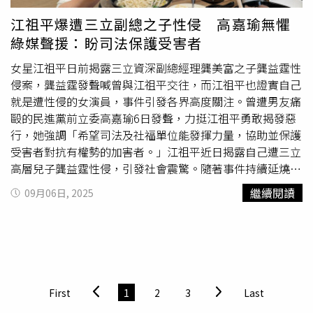
的群體取代」。此外，羅賓遜本人在演講中宣稱「英國終於
覺醒」，並批評法院偏袒移民權益。他播放涉及性侵案件的
江祖平爆遭三立副總之子性侵 高嘉瑜無懼
影片，藉此強化移民與犯罪的連結。與此同時，反法西斯遊
綠媒聲援：盼司法保護受害者
行在羅素廣場展開，參與者高喊「這裡歡迎難民」。工黨議
員黛安阿博特（Diane Abbott）批評羅賓遜陣營「假借保護
女星江祖平日前揭露三立資深副總經理龔美富之子龔益霆性
女性之名推動反
女權
議程」。內政大臣謝巴娜馬穆德譴責暴
侵案，龔益霆發聲喊曾與江祖平交往，而江祖平也證實自己
力行為，承諾任何涉及襲擊警方或破壞秩序者「都將受到法
就是遭性侵的女演員，事件引發各界高度關注。曾遭男友痛
律嚴懲」。倫敦警方指出，這場「團結王國」遊行規模達數
毆的民進黨前立委高嘉瑜6日發聲，力挺江祖平勇敢揭發惡
十年來罕見，被羅賓遜陣營吹捧為「英國歷史上最大示
行，她強調「希望司法及社福單位能發揮力量，協助並保護
威」，但也引發社會深層分裂。警方事前警告，倫敦穆斯林
受害者對抗有權勢的加害者。」江祖平近日揭露自己遭三立
社區對可能出現的仇恨言論表達擔憂。儘管活動已於晚間超
高層兒子龔益霆性侵，引發社會震驚。隨著事件持續延燒，
時結束並被迅速清場，但社會各界對極右翼勢力動員能力的
陸陸續續有藝人與藍、白陣營政治人物發聲痛批此行為。而
繼續閱讀
09月06日, 2025
高度關注，仍在英國政壇與公眾輿論間持續發酵。
高嘉瑜稍早在臉書發文表態，直呼「家暴零容忍，何況是涉
及性侵犯的性犯罪，更是罪大惡極！」她強調，無論是誰，
都可能成為家暴受害者，公眾人物往往被迫隱忍。因為即使
是受害者，也常常要忍受社會的酸言酸語，甚至各種質疑。
高嘉瑜認為，沈默是邪惡的幫兇，這也是為什麼當初自己選
擇揭露受害經歷，「除了透過司法途徑讓加害者得到應有的
First
1
2
3
Last
懲罰，也要讓更多受害者能夠勇敢站出來，避免更多人受到