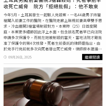
傳出自殺身亡的消息。安德魯在2019年接受《BBC》訪問
群）的相關書籍，並抗議教授傳達批判性種族理論。
收死亡威脅 院方「拒絕批假」：他不敢來
後，因該爭議退出王室職務，並於2022年被女王剝奪軍銜
與贊助職位，且停止使用「殿下」（His Royal Highness）
今年5月，土耳其發生一起駭人兇殺案，一名44歲男子持獵
的稱號。儘管遭剝奪軍職與榮譽，安德魯仍保有「約克公
槍闖入前妻工作的醫院，在醫院走廊上無視前妻高舉雙手懇
爵」頭銜與王位繼承順序，目前排名第8，位於哈利王子
求，冷血連開3槍當場射殺對方。本案昨（25）日首度開
（Prince Harry）及梅根（Meghan Markle）的2名子女之
庭，本案更多細節因此浮上水面。包含該名死者早已向法院
後。此後他偶爾會出席家族活動，包括葬禮與私人聚會。直
申請多次保護令，而就在她被射殺的當天，當地法院才剛批
到近期又有媒體披露，1封2011年的新曝光電郵顯示，安德
准了保護令的第4次核發。死者生前委託的律師還指出，由
魯王子在與艾普斯坦合照曝光的隔天，曾寫信給對方稱：
於兇手行兇前就多次向死者發出死亡威脅，律師原本建議死
「看來我們都陷入這件事了。」該郵件內容顯示2人仍保持
者請假在家以避免意外發生，誰知卻遭到醫院管理層冷淡拒
繼續閱讀
09月26日, 2025
聯繫，與他過去聲稱已斷絕往來的說法自相矛盾。安德魯曾
絕：「這裡是公共場合，他不敢在眾目睽睽下傷害妳。」最
在BBC節目《新聞之夜》（Newsnight）中向主持人梅特里
終導致憾事發生。據《自由報》報導，這起事件發生在土耳
斯（Emily Maitlis）聲稱，他在2010年底赴紐約，親自向艾
其卡赫拉曼馬拉什（Kahramanmaraş）的一間私人醫院。
普斯坦道別。此外，《太陽報》（The Sun）與《星期日郵
2025年5月21日，44歲男子阿提拉‧艾因塔普利（Atilla
報》（The Mail on Sunday）也公開另一封2011年的電郵，
Ayıntaplı）將獵槍藏在袋子中，潛入了42歲前妻埃塞爾‧卡
內容為莎拉稱艾普斯坦是「我與家人的堅定、慷慨且高貴的
拉察（Eser Karaca）工作的醫院。根據監視器畫面，當阿
朋友」。此信件與她當年公開表示後悔接受艾普斯坦金援的
提拉帶著槍闖進埃塞爾的辦公室，2人立刻爆發激烈爭吵。
言論互相抵觸，導致多個慈善機構與她斷絕合作。今年9
此時，埃塞爾的女性友人「C.A.」（匿名）進入房間試圖介
月，安德魯與莎拉共同出席肯特公爵夫人（Duchess of
入，卻遭阿提拉出言恫嚇要求離開。當阿提拉的要求遭到拒