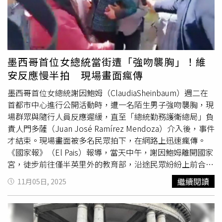
她當下看完認為一定會有許多罵聲，結果實際到YouTube留
言區發現，全是誇讚可愛的留言，讓她直呼：「這樣也可
以？我不敢相信」，若換成前總統蔡英文來拍一定不會有一
樣效果。這兩段脫口秀的內容在網路平台上掀起許多爭議，
網友怒轟「完全不知道有什麼好笑，人家是外國人，講話當
墨西哥首位女總統當街遭「強吻襲胸」！維
然不會像台灣人那樣流暢」、「笑點到底在哪裡」、「根本
安反應慢半拍 現場畫面瘋傳
就是大型雌競現場，
女權
自助餐」、「我們在國外生活最討
墨西哥首位女總統謝因鮑姆（ClaudiaSheinbaum）週二在
厭的就是這種嘲笑那些認真學你母語的人，到底有什麼好笑
首都市中心進行公開活動時，遭一名陌生男子強吻襲胸，現
的」、「完全沒追李多慧，但中文不是李多慧的母語，然後
場群眾與隨行人員反應遲緩，直至「總統勤務護衛總局」負
關起門來她要怎樣是她的自由」。留言區也釣出桃園市議員
責人門多薩（Juan José Ramírez Mendoza）介入後，事件
黃瓊慧留言：「這已經在公開嘲笑、詆毀李多慧了吧？人家
才結束。現場畫面被多名民眾拍下，在網路上迅速瘋傳。
離鄉背井來台灣發展真的不容易⋯⋯可以不要假脫口秀之名
《國家報》（El Pais）報導，當天中午，謝因鮑姆離開國家
行霸凌之實嗎？」另有許多網友認為，林妍霏日前才幫好友
宮，徒步前往僅半英里外的教育部，沿途民眾紛紛上前合
天殘罵賀瓏渣男，卻在台上公開嘲笑女性，且攻擊對象還是
影、打招呼。突然間，一名男子從她左側靠近，試圖強吻襲
把台灣當成第二個家的李多慧，一點也不幽默又在無中生有
繼續閱讀
11月05日, 2025
胸。當時謝因鮑姆正與另一側民眾互動，立刻推開對方的
的抹黑。
手，神情明顯不適。隨行人員介入後，她尷尬地笑了笑，並
安撫說「沒關係」，還示意隨扈允許男子拍照。報導指出，