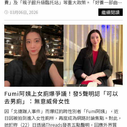
對戰時暴行表達歉意，但這些都屬於「個人道歉，並不具備
費」及「親子館升級臨托站」等重大政策。「好養一部曲—
官方政策的分量與效力」，且日本政府也未採取任何措施
育嬰留停全薪2.0：中央現行津貼僅8成薪」，吳宗憲承諾，
繼續閱讀
03月06日, 2026
「使道歉更有誠意。」她指出，日本還曾在2017年安倍晉
縣府將加碼補足剩下的2成，讓家長前6個月實領全薪，並設
三擔任首相期間，向時任菲律賓總統杜特蒂（Rodrigo
有排富條款。「好養二部曲—托育零月費：打破公托中籤率
Duterte）施壓，要求移除設置於馬尼拉著名灣畔步道
僅6%的困境」，吳宗憲主張「不用抽、不用比，公私立通
（Roxas Boulevard）的慰安婦雕像，該決定稍後獲「菲律
通免月費」。在中央補助（私托每月13,000元、公托7,000
賓國家歷史委員會」（NHCP）的同意，並在2018年4月遭
元）後，剩餘月費差額由縣府全額吸收。吳宗憲指出，好養
菲律賓馬尼拉政府連夜移除。此外，安倍也曾在2007年否
三部曲—公托加值與臨托，在林姿妙縣長「一鄉鎮一親子
認了性奴隸的存在。卡布紹席爾瓦補充，由日本首相村山富
館」的硬體基礎，再進一步軟體升級：全面導入「定點臨
市政府於1994年設立、用以發放補償給慰安婦的「亞洲婦
托」服務，並視需求開辦晚間和週末臨托，讓家長能暫時托
女基金會」（Asian Women’s Fund），其資金並非菲律賓
育喘息。另外在職場上的升遷，吳宗憲說，先前在國會質詢
團體所要求的「官方賠償」，而是來自「民間私人捐款」，
人事總處時有提到，公務體系裡面，怎麼會一到職等較高的
且亞洲婦女基金會早在2002年5月就停止運作，並在2007年
簡任官，性別比例就開始出現落差、明顯低於正常公務員比
3月31日正式解散。據悉，菲律賓慰安婦之前僅獲得320萬
例？這就是一個例子，表示我國的婦
女權
益還有很大的進步
Fumi阿姨上女廁爆爭議！發5聲明認「可以
日圓的「贖罪金」與醫療費用，折合2026年的幣值約為120
空間，除了要求中央帶頭做起來啟用女性優秀人才外，未來
去男廁」：無意威脅女性
萬菲律賓披索（新台幣63.5萬元）。對此，菲律賓華人、知
在縣府無論局處長或中高階主管，也會增加幅度，透過公部
名公民社會領袖洪玉華（Teresita Ang-See）也在30日表
門來帶頭，進而影響私人企業。最後，吳宗憲表示，先前就
因「北捷踹人事件」而爆紅的跨性別者「Fumi阿姨」，近
示，「我們的記憶太短暫了。我們可以原諒，但永遠不能忘
非常關注「月經貧窮」問題，未來會提供免費的月事使用品
日因被拍到進入女性廁所，再度成為網路討論焦點。對此，
記日本在第二次世界大戰中對我們所做的事，我們強烈反對
置於校園、公廁女性等公共廁所領域使用。並強調，未來還
她於昨（22）日透過Threads發表五點聲明，回應外界質