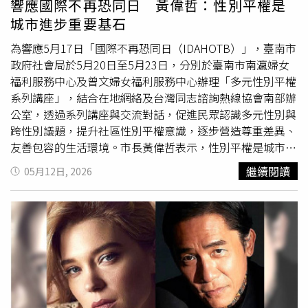
響應國際不再恐同日 黃偉哲：性別平權是
各國領導人也將設法避免與美國總統川普（Donald
城市進步重要基石
Trump）發生衝突，因為他正尋求與伊朗達成和平協議的最
終框架。在日內瓦，由於事前擔憂可能發生暴力事件，許多
為響應5月17日「國際不再恐同日（IDAHOTB）」，臺南市
商家已將門窗封板保護，數百名防暴警察也被部署到街頭戒
政府社會局於5月20日至5月23日，分別於臺南市南瀛婦女
備。數百名防暴警察被部署到街頭戒備。（圖／達志／美聯
福利服務中心及曾文婦女福利服務中心辦理「多元性別平權
社）對此，民眾皮卡爾（Mattia Piccard）對警方大規模部
系列講座」，結合在地網絡及台灣同志諮詢熱線協會南部辦
署表達不滿，「這是在試圖恐嚇示威者，恐嚇民眾，並阻止
公室，透過系列講座與交流對話，促進民眾認識多元性別與
他們走上街頭表達抗議。」另1名示威者柯林（Clélia
跨性別議題，提升社區性別平權意識，逐步營造尊重差異、
Colin）則表示，她希望藉此機會凸顯性別不平等問題，
友善包容的生活環境。市長黃偉哲表示，性別平權是城市進
「七大工業國集團所代表的價值觀完全帶有厭女色彩，而且
步的重要基石，臺南市持續推動多元與包容政策，並透過區
繼續閱讀
05月12日, 2026
助長了不平等現象。」
公所及在地據點共同參與，將平權理念深入社區生活，讓不
同性別身分皆能被理解與尊重，打造具有人權價值與溫度的
宜居城市。社會局長郭乃文指出，性別平權不僅是制度的推
動，更需要透過教育與對話逐步深化於日常生活之中。市府
持續透過多元課程與宣導活動，促進社會大眾對性別議題的
認識與理解，並鼓勵以尊重差異、包容多元的態度參與公共
生活，逐步營造友善共融的社會環境。南市府指出，目前活
動已開放報名，本次系列講座共規劃5場次，將於5月20日