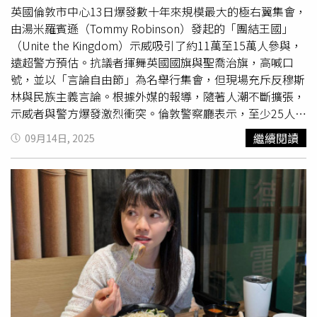
首獻給差異與多樣性的頌歌，提醒人們每個聲音都不可或
英國倫敦市中心13日爆發數十年來規模最大的極右翼集會，
缺。」此次展覽也與「人民與公民權利宣言」形成呼應，法
由湯米羅賓遜（Tommy Robinson）發起的「團結王國」
國國家檔案館館內收藏著在1789年法國大革命後，由國民
（Unite the Kingdom）示威吸引了約11萬至15萬人參與，
議會通過的「人民與公民權利宣言」原件。而後椅子作品均
遠超警方預估。抗議者揮舞英國國旗與聖喬治旗，高喊口
已由歷史悠久的Drouot拍賣行拍賣，起拍價為100歐元（約
號，並以「言論自由節」為名舉行集會，但現場充斥反穆斯
台幣3450元），競標持續至9月21日。瑞納爾和布蘭是法國
林與民族主義言論。根據外媒的報導，隨著人潮不斷擴張，
知名設計師，曾於2025年米蘭家具展獲得永續發展獎。透
示威者與警方爆發激烈衝突。倫敦警察廳表示，至少25人因
過「577張椅子」他們再次將日常物件轉化為公共議題的載
鬥毆、暴力騷亂、襲警與刑事毀壞被捕；26名警員受傷，其
繼續閱讀
09月14日, 2025
體，使一張張椅子超越實用，成為凝視與思辨的媒介。
中4人傷勢嚴重，包括牙齒斷裂、鼻樑骨折與腦震盪。警方
強調，暴力程度「完全不可接受」，並將持續追查涉案者。
現場部署了超過1600名警員（其中500名來自外郡），包括
防暴部隊與騎警，以分隔羅賓遜支持者與約5000名工會及
反法西斯團體的反示威者。雙方一度隔街對峙，警方架設障
礙與「真空區」以避免直接衝突。集會舞台上，多位國際右
翼人物透過現場或視訊發表演說，伊隆馬斯克（Elon
Musk）指責英國政府「放任大規模不受控的移民，加速英
國衰落」，並呼籲解散國會。法國右翼政客艾瑞克澤穆爾
（Éric Zemmour）則聲稱「歐洲民族正被擁有穆斯林文化