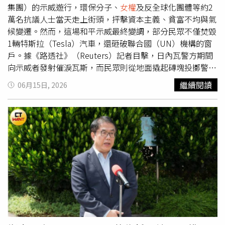
集團）的示威遊行，環保分子、
女權
及反全球化團體等約2
萬名抗議人士當天走上街頭，抨擊資本主義、貧富不均與氣
候變遷。然而，這場和平示威最終變調，部分民眾不僅焚毀
1輛特斯拉（Tesla）汽車，還砸破聯合國（UN）機構的窗
戶。據《路透社》（Reuters）記者目擊，日內瓦警方期間
向示威者發射催淚瓦斯，而民眾則從地面撬起磚塊投擲警
方。多年來，G7的峰會經常伴隨抗議活動，許多示威者利
繼續閱讀
06月15日, 2026
用峰會場合表達對資本主義、全球化、氣候變遷及社會不平
等問題的不滿。示威者表示，他們之所以前來抗議，是因為
G7象徵著政治與經濟權力的高度集中。就在上週，特斯拉
所有人馬斯克（Elon Musk）剛成為全球首位身價突破1兆
美元的超級富翁。示威者索吉（Pippa Saugy）表示：「在
我看來，這是1場富人的聚會，再一次展現富人如何變得更
加富有，而窮人卻被拋在後頭。」即將在6月15日至17日舉
行的G7峰會，將於日內瓦湖（Lake Geneva）畔、與瑞士日
內瓦邦隔湖相望的法國東部城市埃維昂萊班（Evian-les-
Bains）舉行，與會領袖包括法國、英國、加拿大、德國、
義大利、日本及美國的領導人，以及歐洲聯盟（EU）代
表。美以伊戰爭與俄烏戰爭預計將主導本次峰會的議程，而