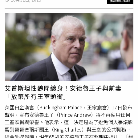
縣政府檢討改進。監委表示，花蓮縣立永豐國民小學前校長
伍玉成(下稱伍校長)知悉A女已婚，且2人均為花蓮縣政府任
務性編組組織職員，分別報名及奉派於113年11月21日至某
大學參加會議，並住宿於主辦單位提供之教育訓練中心。監
委指出，伍校長於當日會議結束後主動邀約A女與花蓮縣某
國民中學校長(下稱甲校長)共同前往某小吃店與友人餐敘，
餐敘結束後，甲校長以Uber APP為伍校長與A女叫車，擬返
回教育訓練中心，然因甲校長將下車地點設定為與教育中心
名稱同音之建案工地，又因該名Uber司機另有行程，無法
再載伍校長與A女返回教育訓練中心，故Uber司機依伍校長
指示載其2人前往鄰近的汽車旅館，當日由伍校長登記住
宿，並與A女一同進入房內後發生性行為，伍校長再於翌日
艾普斯坦性醜聞纏身！安德魯王子與前妻
傳予A女具性或性意味之性騷言詞等。經本院調查，伍校長
「放棄所有王室頭銜」
與已婚A女性行為及傳送性騷言詞予A女等行為屬實，不僅傷
害A女人格尊嚴，其身為校長，言行舉止動見觀瞻，亦已嚴
英國白金漢宮（Buckingham Palace，王家寢宮）17日發布
重影響政府信譽及形象，有違公務員服務法第6條規定，核
聲明，宣布安德魯王子（Prince Andrew）將不再使用任何
有重大違失。調查報告中指出，114年3月31日A女向花蓮縣
王室頭銜與榮譽。他表示，這一決定是為了避免個人爭議影
政府提出性騷擾事件申訴，指其於113年11月21日、22日因
響到哥哥查爾斯國王（King Charles）與王室的公共職務。
公務參加會議後，受伍校長邀約共同用餐，宴飲後遭伍校長
綜合外媒報導，現年65歲的安德魯王子在聲明中指出：「經