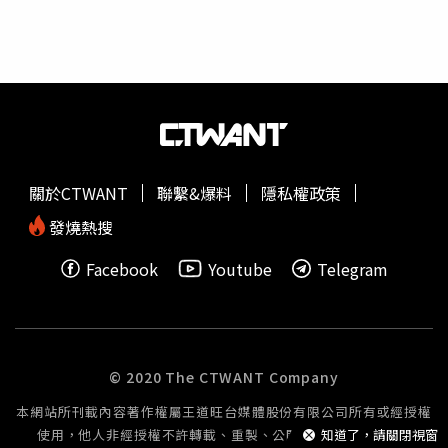
傷害！」高嘉瑜表示，當時她在立法院推動完成家暴法準用
刑事程序，並可強制要求下架被害人性私密影像，也將適用
範圍擴及未同居親密關係伴侶，就是希望司法、社福第一時
間也能介入保護被害人不漏接。最後，高嘉瑜強調，「江祖
平今天勇敢揭發惡行，需要極大的勇氣跟支持，來面對各種
壓力跟流言蜚語，我們都應該聲援及給予最大的支持」，並
呼籲司法及社福單位能發揮力量，協助並保護受害者對抗有
權勢的加害者。貼文曝光後，引發網友熱議，紛紛留言「妳
關於CTWANT
聯繫&爆料
隱私權政策
才是真
女權
鬥士」、「小心被三立封殺」、「敢和三立作
對，就是和全台灣人作對」。而有人問及「衛福部說不建議
發燒熱搜
透過媒體公審，那之前Metoo是？」高嘉瑜也直接回應認
Facebook
Youtube
Telegram
「衛福部說法不恰當。」
© 2020 The CTWANT Company
本網站所刊載內容著作權屬王道旺台媒體股份有限公司所有或經授權
使用，他人非經授權不許轉載、重製、公開播送或公開傳輸。
知道了，請關閉視窗