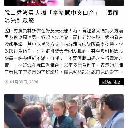
軟實力及硬實力也足以贏得菲律賓的民心」。但作為歷史學
家，他認為自己無法忽視過去馬尼拉與東京之間的戰時歷
脫口秀演員大嘲「李多慧中文口音」 畫面
史，這些因素仍可能塑造未來，「我們現在真的準備好與日
曝光引眾怒
本建立這種新的關係了嗎？」
脫口秀演員林妍霏在好友天殘離世時，曾經發文痛批女方前
男友賀瓏是渣男，掀起不少討論。而日前她在脫口秀的發言
掀起爭議，其中以嘲笑方式直指韓籍啦啦隊隊員李多慧、李
珠珢行為做作，在社群引發大票網友批評，甚至吸引桃園市
議員、許多網紅不滿，直呼：「不要假脫口秀之名行霸凌之
實！」林妍霏在脫口秀舞台上以李多慧為例子，表示她前陣
子看見了李多慧的下班影片，聽見粉絲跟她說再見的當下並
沒有反應過來，接著才用可愛的聲音說：「晚安！晚安！回
繼續閱讀
01月09日, 2026
家！回家！」林妍霏狠批「有人類這樣講話的嗎？」並稱認
為李多慧這種人門關起來一定不是可愛的樣子，在家是叼著
菸、喝酒、罵髒話的人。另一段則是林妍霏提到台灣男生現
在太迷戀韓國啦啦隊，因為台灣「專門從韓國進口許多啦啦
隊」，她以李珠珢前陣子拍攝全家喝水廣告為例，認為她在
廣告中只說了：「我是李珠珢，李珠珢、李珠珢、李珠珢，
我愛喝水（台語）！」直呼廣告內容很荒唐。林妍霏指出，