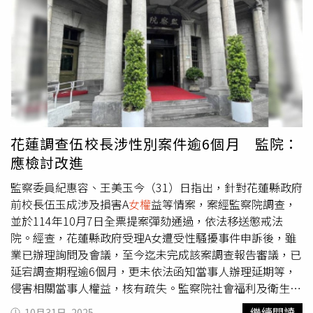
謝因鮑姆與前總統歐布拉多（AndrésManuel López
Obrador）一樣，拒絕恢復「總統衛隊」，並以親民為傲，
常於公開場合徒步與民眾互動。然而，這起維安疏漏引發外
界強烈批評，尤其近期烏魯阿潘市長曼索（Carlos
Manzo）剛在公開活動中遭暗殺，使總統安全問題更加敏
感。依墨西哥《聯邦刑法》，非自願身體接觸屬性騷擾罪，
最高可判五年徒刑。目前媒體稱涉事男子已被捕，但官方尚
未證實。女性部門與多個團體發聲指出，「即使是女性總統
也難以倖免於性騷擾」，並呼籲社會正視這類暴力。
女權
律
花蓮調查伍校長涉性別案件逾6個月 監院：
師瓦斯奎茲（Diana Luz Vázquez）批評，此案凸顯「人民
應檢討改進
保護總統」的理念已不切實際。若普通民眾能輕易接近總
統，更別說一般女性的安全。外界擔憂，若該男子攜帶武
監察委員紀惠容、王美玉今（31）日指出，針對花蓮縣政府
器，後果將不堪設想。此次事件除暴露墨西哥對性別暴力的
前校長伍玉成涉及損害A
女權
益等情案，案經監察院調查，
容忍，也再度掀起對高層維安體系的全面檢討。
並於114年10月7日全票提案彈劾通過，依法移送懲戒法
院。經查，花蓮縣政府受理A女遭受性騷擾事件申訴後，雖
業已辦理詢問及會議，至今迄未完成該案調查報告審議，已
延宕調查期程逾6個月，更未依法函知當事人辦理延期等，
侵害相關當事人權益，核有疏失。監察院社會福利及衛生環
境委員會於114年10月22日通過該份調查報告，並函請花蓮
繼續閱讀
10月31日, 2025