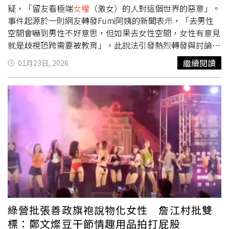
與日本共同舉行的『肩並肩』（Balikatan）軍事演習。他
會有更多婦女政策產出，讓宜蘭的婦女朋友權益成為全國效
疑，「留友看極端
女權
（激女）的人對這個世界的惡意」。
們尚未完全放棄軍事冒進主義的傾向，而我們現在卻要讓他
仿的對象。
事件起源於一則網友轉發Fumi阿姨的新聞表示，「去男性
們直接接觸我們的軍事能力？」然而，日本官員卻表示，東
空間會嚇到男性不好意思，但如果去女性空間，女性有意見
京當局早已處理相關問題，並多次表達悔意。日本駐馬尼拉
就是歧視恐跨需要被教育」，此說法引發熱烈轉發與討論，
大使遠藤和也於上週1場日菲關係論壇中向《南華早報》表
部分聲音質疑這種說法忽略了女性在公共空間中的安全感
繼續閱讀
01月23日, 2026
示，東京的立場相當明確，「我認為，日本對過去歷史的立
受，認為生理男性進入女廁可能帶來不安與壓力，也有網友
場，已經透過歷任首相的各種聲明，以及在多個場合中反覆
反對將不同立場簡化為歧視。Fumi阿姨隨後發布5點聲明表
表達，而這在過去多年來一直都是非常清楚的。」2024
示，她並未反對使用無障礙或友善空間，也沒有表態支持特
年，日本外務省亦曾就此議題發表聲明稱：「我們充分認識
定生育政策，並澄清自己並未更換性別證件。她強調：「我
到，前慰安婦的尊嚴與名譽曾受到傷害，對此，日本政府已
愛並感恩所有女性，我沒有要造成女性的威脅或困擾。」並
對戰時行為持續表達道歉與深切反省。日本政府的立場是，
補充，「我可以去男廁，我不在意，我只是要去上廁所」，
所有賠償問題，包括慰安婦議題，均已依據《舊金山和約》
顯示願意採取折衷做法避免爭議。她也指出，外界時常以她
（San Francisco Peace Treaty）在法律上完全解決。」遠
的外貌作為批評進出不同性別空間的依據，但實際上，身邊
藤亦提及前菲律賓總統季里諾（Elpidio Quirino）對日本的
朋友與公司皆對她表達支持。她進一步表示，對於美的定義
寬恕，儘管其岳母、妻子與5個兒女中的3個，皆在1945年
應該多元，「我追求我的樣子，你追求你的樣子，我不認為
「馬尼拉大屠殺」（Manila massacre）中遭日軍殺害，並
我的審美就是主流審美」。針對近日網路上出現的大量假帳
將此視為戰後和解的基礎。據悉，這場屠殺共有超過10萬人
號與攻擊性留言，Fumi阿姨態度轉為強硬，直言「一堆假
綠營批張善政旗袍說物化女性 詹江村批雙
遇難。他也指出，去年日菲2國簽署的《互惠准入協定》在
帳號不累嗎？希望妳多花時間把自己活得更美」，並點名部
標：鄭文燦豆干節情趣用品拍打屁股
菲律賓參議院以全票通過，並強調「菲律賓也是我們『政府