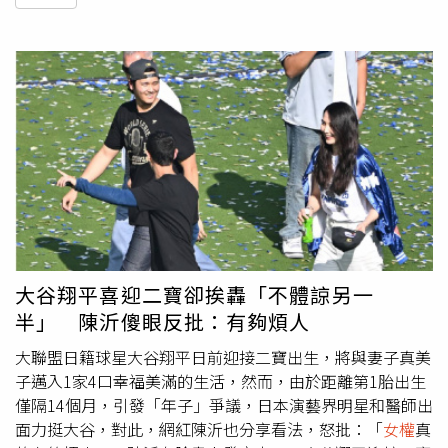
大谷翔平喜迎二寶卻挨轟「不體諒另一
半」 陳沂傻眼反批：有夠煩人
大聯盟日籍球星大谷翔平日前迎接二寶出生，將與妻子真美
子邁入1家4口幸福美滿的生活，然而，由於距離第1胎出生
僅隔14個月，引發「年子」爭議，日本演藝界明星和醫師出
面力挺大谷，對此，網紅陳沂也分享看法，怒批：「
女權
真