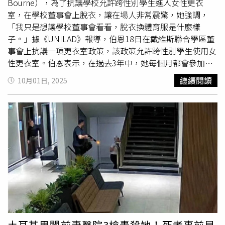
受影響。自出生起，安德魯王子便被稱為「殿下」（His
Bourne），為了抗議學校允許跨性別學生進入女性更衣
Royal Highness）。1986年與莎拉結婚時，他的母親、已
室，在學校董事會上脫衣，讓在場人非常震驚，她強調，
故伊莉莎白二世女王（Queen Elizabeth II）曾授予他「約
「我只是想讓學校董事會看看，脫衣換體育服是什麼樣
克公爵」（Duke of York）、「因弗內斯伯爵」（Earl of
子。」據《UNILAD》報導，伯恩18日在戴維斯聯合學區董
Inverness）及「基利萊男爵」（Baron Killyleagh）等頭
事會上抗議一項更衣室政策，該政策允許跨性別學生使用女
銜。「約克公爵」一職為歷代英王次子之傳統封號，歷史可
性更衣室。伯恩表示，在過去3年中，她每個月都會參加會
追溯至1474年愛德華四世（Edward IV）。伊莉莎白二世的
議抗議這政策，而這次她採取極端的手段，脫下她的衣服，
繼續閱讀
10月01日, 2025
父親喬治六世（King George VI）在登基前亦曾是約克公
露出泳裝，稱如果允許跨性別女性使用更衣室，女孩們會很
爵。安德魯同時也是「嘉德勳章」（Order of the Garter）
尷尬。伯恩指出，「我們要求學生在體育課時脫衣服，所以
騎士，但近年未再出席每年6月於溫莎城堡舉行的嘉德日
我給你們展示一下，當我脫衣服時會是什麼樣子」，如果成
（Garter Day）典禮。如今，安德魯王子放棄頭銜的舉措，
年人都覺得看50歲的女人脫衣不舒服，怎麼會期望女孩在更
也使外界再度聚焦他與已故「淫魔富豪」艾普斯坦
衣室裡會覺得舒服呢？當伯恩第一次脫衣服，董事會暫停了
（Jeffrey Epstein）之間的關係。艾普斯坦於2019年面臨聯
5分鐘，當會議恢復後，她又再次脫衣，指責董事會成員攻
邦共謀與性交易指控後，突然在獄中自縊身亡，外界始終懷
擊她的言論自由權，而警方也到場處理這事。對此，學區委
疑艾普斯坦的死，有可能是加工自殺。該爭議之所以會被爆
員會成員格林沃德（Cecilia Escamilla-Greenwald）批，這
出，是因為首位公開指控艾普斯坦的美籍澳大利亞
女權
活動
行為「非常不當」，董事會將會召開會議討論後續措施。據
家朱弗瑞（Virginia Giuffre），也對安德魯提出性侵訴訟，
悉，伯恩是組織「自由媽媽」（Moms for Liberty）的主
並描述了自己被淫魔富豪性販賣給安德魯的經歷。案件後來
席，該組織於2021年成立，最初為抗議疫苗強制接種政
在庭外和解，且金額未公開，然而朱弗瑞卻在今年4月25日
策，隨後呼籲禁止學校圖書館出現LGBTQ+（多元性別族
土耳其男闖前妻醫院3槍轟殺她！死者事前早