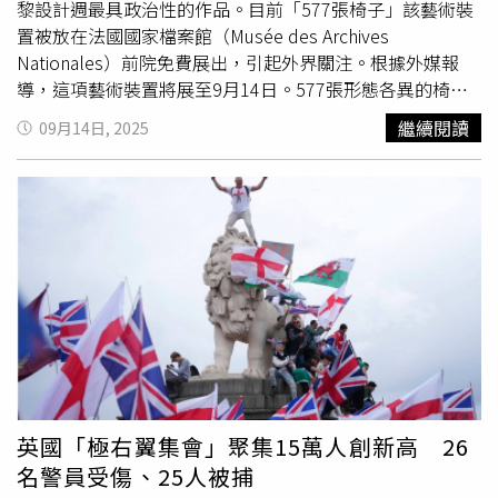
進一步調查中。林男竟挾怨利用未成年之子控訴本人侵占，
黎設計週最具政治性的作品。目前「577張椅子」該藝術裝
幸經檢察署詳盡調查而為不起訴處分。今再由未成年子女具
置被放在法國國家檔案館（Musée des Archives
名為不實聲明，將未成年子女推向媒體，以掩蓋自己不法之
Nationales）前院免費展出，引起外界關注。根據外媒報
事，誠令人震驚。另該不起訴書業已明載系爭財產30億皆於
導，這項藝術裝置將展至9月14日。577張形態各異的椅子
謝女士帳戶內而已為子女所繼承，此正為不起訴主要理由，
中，有的象徵「愛」與「記憶」，有的呼應「戰鬥」與「平
繼續閱讀
09月14日, 2025
則林男在明知此情下竟令未成年子女聲明為本人所得，究否
等」，甚至有直接挑釁的設計，如生殖器造型的
藉此阻止司法繼續調查林男領走子女財產之事實，不得而
「capote」椅。其中還有一張金黃色的人臉椅格外引人注
知？但已足見林男顯為不適任之父親。本人再次呼籲立法與
目，額前呈半屏山大波浪髮型，上方寫著「小丑」
行政機關對於單親家庭之未成年子女如因共同生活之一方父
（clown），被解讀為對美國總統川普（Donald Trump）
母過世，因而繼承遺產者，應本於《兒童權利公約》，正視
的諷刺。布蘭表示，他們希望將標準化的家具轉化為帶有情
制度缺口，積極建構保障機制，以守護兒少最佳利益。
緒的人臉，讓觀眾能與其產生情感聯結。一張金黃色的人臉
椅額前呈半屏山大波浪髮型，上方寫著「小丑」
（clown），被解讀為對美國總統川普（Donald Trump）
的諷刺。（圖／翻攝自IG「jeanseb5.5」）每張椅子都由二
手市場蒐集而來，再經設計師改造、噴漆與手寫文字賦予全
新意涵，從「混合」到「
女權
主義」，從「共和國」到「無
政府主義」，皆折射出對現今民主制度的質疑。兩位藝術家
英國「極右翼集會」聚集15萬人創新高 26
表示，「我們希望回應民主制度的瓦解，這577張椅子象徵
名警員受傷、25人被捕
577位公民，每一把都獨一無二，發出自己的聲音。這是一