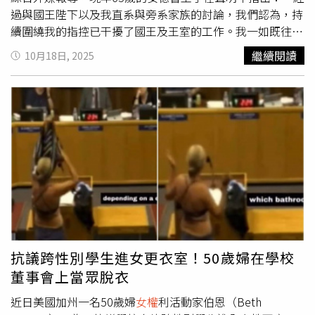
性侵害。花蓮縣政府接獲A女性騷擾申訴後，組成專案調查
過與國王陛下以及我直系與旁系家族的討論，我們認為，持
小組並進行訪談及會議，經查花蓮縣府雖依性別平等工作法
續圍繞我的指控已干擾了國王及王室的工作。我一如既往，
介入調查迄今，卻已延宕調查期程逾6個月餘，更未依法函
將家庭與國家置於首位，並堅持執行5年前退出公職生活的
繼續閱讀
10月18日, 2025
知當事人辦理延期等，侵害相關當事人權益，核有疏失。監
決定。」他補充：「在陛下的同意下，我們認為我必須再更
委強調，伍校長身為校長，社會對於其形象與品格之要求，
進一步。因此，我將不再使用授予我的頭銜與榮譽。我再次
較一般公務員更為嚴謹，自屬當然。且其兼任學校性別平等
強調，我堅決否認針對我的所有指控。」據悉，根據英國法
委員會主任委員，自負有防治學校性騷擾之責，卻未謹言慎
律，要正式剝奪王室頭銜，必須通過國會立法程序。與此同
行、以身作則，確屬不當。而花蓮縣政府辦理性別案件調
時，安德魯的前妻莎拉（Sarah Ferguson）也將不再使用
查，本應依循法定期限及相關規定辦理，惟迄今已延宕辦理
「約克公爵夫人」（Duchess of York）的頭銜。她過去在
本案調查逾半年，後續將函請花蓮縣政府借鏡本案經驗、檢
專業領域多以本名「莎拉·弗格森」的名義活動，消息人士
討改進，儘速審議本案調查，並詳實研議爾後類案處理流
透露，她未來也將全面使用此名稱。已於1996年離婚、但
程。
仍保持友好關係的他們，將繼續居住在溫莎城堡（Windsor
Castle，王室的家族城堡）莊園內的皇家莊園（Royal
Lodge）。雖然該物業屬於英國皇家財產局（The Crown
Estate），但安德魯與之簽有私人租約，因此不受頭銜問題
抗議跨性別學生進女更衣室！50歲婦在學校
影響。據悉，安德魯王子將不會出席今年聖誕節的王室節慶
董事會上當眾脫衣
活動；但他與莎拉生的2位女兒：碧翠絲公主（Princess
Beatrice）與尤金妮公主（Princess Eugenie）的頭銜將不
近日美國加州一名50歲婦
女權
利活動家伯恩（Beth