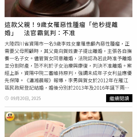
Kent）凱瑟琳（Katharine）的葬禮，與查爾斯國王、威廉
絕後，他怒吼著「我要殺了你們2個」，並且從袋子中開始
王子（Prince William）及凱特王妃（Kate Middleton）夫
掏出獵槍，埃塞爾和C.A.則趁機撞開阿提拉，逃到醫院的走
婦等人同場。儘管如此，《星期日泰晤士報》（The
廊上。然而，阿提拉持槍衝出，很快在樓梯間追上高舉雙手
這款父親！9歲女罹惡性腫瘤「他秒提離
Sunday Times）報導，國王今年聖誕節不打算邀請安德魯
求饒的埃塞爾，毫不遲疑地對她連開3槍，確認她倒地後才
婚」 法官霸氣判：不准
與莎拉前往桑德令罕府（Sandringham，查爾斯三世的王室
持槍逃離現場，並在不久後被警方逮捕。根據當地警方調
居所之一）共度節慶。消息人士透露，國王希望他們「保持
查，此前埃塞爾曾3度對阿提拉申請保護令，且兇案當天，
大陸四川省資陽市一名9歲李姓女童罹患顱內惡性腫瘤，正
低調」，以避免進一步的尷尬與公眾壓力。1名接近查爾斯
第4次保護令剛剛獲得批准，但尚未送達阿提拉手中。本案
需要父母照顧時，其父竟向賀姓妻子提出離婚，主張各自撫
國王的消息來源指出：「你無法解僱自己的兄弟，但如果公
昨日在卡赫拉曼馬拉什第五重罪法庭首次舉行聽證會，阿提
養一名子女。儘管賀女同意離婚，法院認為若此時准予離婚
爵與公爵夫人今年能如去年般自重，那將是最理想的結果，
拉在法庭上否認了C.A.提出的威脅指控，還嘗試將責任推給
並分割財產，恐不利於子女治療與康復，判決不准離婚。案
也可避免國王陷入更多艱難決定。」安德魯在2022年伊莉
對方，表示若非她進入房間，事件不會發生。他還表示自己
經上訴，資陽中院二審維持原判，強調未成年子女利益應優
莎白二世女王葬禮上未獲准穿軍服出席，突顯其被剝奪軍事
如今對犯下兇案感到後悔，但又表示自己希望能得到「無罪
先保障。《瀟湘晨報》報導，李男與賀女於2012年在雁江
榮譽的現實。根據英國歷史學家和作家洛尼（Andrew
釋放」。犯下兇案的阿提拉宣稱，若非前妻友人進入房間激
區民政局登記結婚，婚後分別於2013年及2016年誕下兩名
Lownie）於2025年8月接受《天空新聞》（Sky News）訪
化事態，「事情就不會發生」。還表示自己希望獲得無罪釋
女兒。2024年2月，次女因健康問題入住四川大學華西醫
繼續閱讀
09月20日, 2025
問時表示：「最令他痛苦的，是失去王室身份。那是他一生
放。（圖／翻攝《自由報》）在法庭上，埃塞爾與阿提拉的
院，當時診斷為「雙側額葉—胼胝體巨大佔位、雙側額部膜
自我認同的根源。如今他無法再穿上制服、昂首闊步地表現
女兒席拉（Sıla Ayıntaplı）出庭作證，強烈要求對父親施以
下積液」。在經過持續治療後，於今年3月再次確診為顱內
自我，這讓他極為不安。」
「最嚴厲的懲罰」。埃塞爾的父親穆斯塔法（Mustafa
惡性腫瘤，病情嚴重。沒想到，李男隨後向法院提起離婚訴
Karaca）和弟弟塞法（Sefa Karaca）也持相同論調，認為
訟，訴請判決雙方解除婚姻關係，並主張各自撫養一名子
兇案是蓄意策劃，呼籲法院不予減刑。阿提拉的辯護律師則
女，互不支付撫養費。賀女則同意離婚，但要求兩名子女均