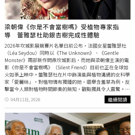
至23日陸續展開，內容從日常生活中的性別觀察出發，延伸
至跨性別者生命經驗分享，以及醫療制度與社會處境等議
題，協助參與者從生活面到制度面多元理解性別議題，提升
性別敏感度與同理能力。本次特別邀請台灣同志諮詢熱線協
梁朝偉《你是不會當樹嗎》受植物專家指
會南部辦公室社群資源主任楊掁賢擔任講師，楊主任具高雄
導 蕾雅瑟杜助銀杏樹完成性體驗
醫學大學性別研究所碩士背景，長期投入性別與同志教育宣
導及社群經營，將以深入淺出的方式帶領民眾認識多元性別
2026年坎城影展競賽片名單日前公布，法國女星蕾雅瑟杜
議題。活動另搭配「聽講座集點換好禮」，鼓勵民眾跨場次
（Léa Seydou）同時以《The Unknown》、《Gentle
參與，深化學習歷程與公共對話。南市府表示，臺南市南瀛
Monster》兩部新作問鼎坎城影后，而她與梁朝偉主演的電
及曾文婦女福利服務中心持續深入社區據點、里鄰活動及地
影《你是不會當樹嗎》（Silent Friend）目前也正在全球如
方團體，推動性別平等、多元性別、性別暴力防治及婦
女權
火如荼上映中。蕾雅瑟杜在片中飾演能與植物溝通的女科學
益等宣導，透過生活化講座、互動體驗與案例分享，將相關
家「愛麗絲」，對植物情有獨鍾的她，還舉含羞草為例，反
觀念融入社區日常，提升民眾對多元性別、尊重界線及人身
擊當今人類對植物時間節奏的無知，觀點獨具令人震驚。蕾
安全的認識，並強化在地預防意識與支持網絡，讓友善共融
雅瑟杜將植物的秘辛傾囊相授，成為王教授（梁朝偉 飾）
繼續閱讀
04月11日, 2026
的理念持續扎根。同時，中心亦延續婦女培力與支持服務，
的植物導師。兩人在疫情封鎖期間共同合作，促成銀杏樹完
規劃於6月辦理「陪伴也可以很溫柔」婦女志工學習課程，
成第一次的「性體驗」，成為全片男女平權最和諧平等的一
並於7月推出「在色彩遇見自己」心靈療癒與創作探索課
對。有趣的是，《你是不會當樹嗎》除了「最強女主角」銀
程，透過培力與藝術媒介，陪伴婦女自我成長、促進心理健
杏樹，就屬她與梁朝偉有最多對手戲。蕾雅瑟杜在電影開拍
康與社會參與。
前，還不斷透過筆電螢幕跟梁朝偉對戲，果然默契十足、展