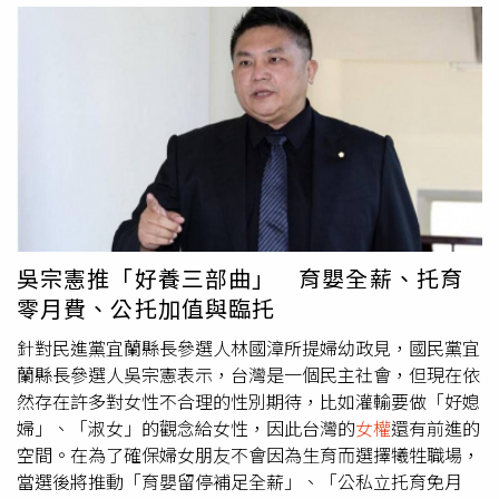
被困在德國馬爾堡大學、由梁朝偉飾演的香港科學家王教
正當理由。慰安婦團體「菲律賓祖母聯盟」（Lila Pilipina）
授，讓他與校園中古老銀杏樹建立了「奇妙的連結」。本片
前執行董事兼協調人卡布紹席爾瓦（Sharon Cabusao-
榮獲威尼斯影展國際影評人費比西獎等六項大獎，獲國際媒
Silva）30日向《南華早報》表示，「我們反對日軍重返菲
體盛讚是「一場感性的沉浸式體驗」，將於4月17日在台上
律賓領土。」身為婦
女權
利運動者的她強調，菲律賓祖母聯
映。
盟目前仍維持3項訴求，包括：日本政府公開且正式的道
歉；對相關傷害的官方賠償；以及將「慰安婦制度的歷史」
納入日本學生的教科書。據悉，菲律賓祖母聯盟18名成員曾
在1993年向東京地方法院（Tokyo District Court）提起訴
訟，要求日本政府正式道歉並提供賠償。然而，該訴訟最終
失敗。如今該團體原本200名成員中僅剩19人仍然在世。卡
吳宗憲推「好養三部曲」 育嬰全薪、托育
布紹席爾瓦主張，東京與馬尼拉在2024年7月8日簽署、且
零月費、公托加值與臨托
在去年6月獲日本國會批准的《互惠准入協定》
（Reciprocal Access Agreement，RAA），違反了日本憲
針對民進黨宜蘭縣長參選人林國漳所提婦幼政見，國民黨宜
法中的和平條款，因為該協定「允許日本軍事力量與物資在
蘭縣長參選人吳宗憲表示，台灣是一個民主社會，但現在依
菲律賓境內自由進出，甚至可能使該國成為未來『日本飛彈
然存在許多對女性不合理的性別期待，比如灌輸要做「好媳
系統的接收或儲存地』。」她也強調，許多日本年輕人並不
婦」、「淑女」的觀念給女性，因此台灣的
女權
還有前進的
了解日軍戰時暴行的完整歷史，儘管部分前日本領導人，包
空間。在為了確保婦女朋友不會因為生育而選擇犧牲職場，
括1983年的中曾根康弘，以及2003年的小泉純一郎，都曾
當選後將推動「育嬰留停補足全薪」、「公私立托育免月