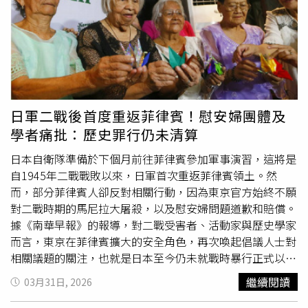
現極其自然的演出效果。蕾雅瑟杜隔空指導梁朝偉《你是不
會當樹嗎》助銀杏樹完成性體驗。（圖／海鵬提供）出身電
影世家的蕾雅瑟杜，祖父是百代電影公司（Pathé）主席傑
侯姆瑟杜（Jérôme Seydoux），伯父尼可拉瑟杜（Nicolas
Seydoux）則為法國高蒙電影公司（Gaumont）CEO。畢業
於巴黎國立高等音樂舞蹈學院的她，2013年以坎城影展金
棕櫚獎《藍色是最溫暖的顏色》的傑出表現獲得各界矚目。
日軍二戰後首度重返菲律賓！慰安婦團體及
蕾雅瑟杜除為許多時尚精品全球代言，神秘的魅力讓她遊刃
學者痛批：歷史罪行仍未清算
有餘地穿梭於歐洲影展片和好萊塢商業電影，曾與雷利史考
特、伍迪艾倫、布萊德博德及昆汀塔倫提諾等好萊塢名導合
日本自衛隊準備於下個月前往菲律賓參加軍事演習，這將是
作。向來力挺
女權
的她，曾疾呼「電影圈要改變！男女演員
自1945年二戰戰敗以來，日軍首次重返菲律賓領土。然
的報酬必須公平」，讓人大讚她的勇敢，「既性感又有智
而，部分菲律賓人卻反對相關行動，因為東京官方始終不願
慧」。梁朝偉《你是不會當樹嗎》助銀杏樹完成第一次的
對二戰時期的馬尼拉大屠殺，以及慰安婦問題道歉和賠償。
「性體驗」。（圖／海鵬提供）《你是不會當樹嗎》由德
據《南華早報》的報導，對二戰受害者、活動家與歷史學家
國、法國與匈牙利聯合製作，是柏林金熊獎《夢鹿情謎》名
而言，東京在菲律賓擴大的安全角色，再次喚起倡議人士對
導伊爾蒂蔻恩伊達（Ildikó Enyedi）的最新作品。劇情以一
相關議題的關注，也就是日本至今仍未就戰時暴行正式以國
棵百年銀杏樹為見證，串起三個時代（1908年、1972年和
家名義道歉，也未提供官方賠償，特別是針對遭日軍強迫淪
繼續閱讀
03月31日, 2026
2020年）的男女故事，並探討人類與大自然的連結與情
為性奴隸的菲律賓「慰安婦」。對部分人士而言，這段未清
感。蕾雅瑟杜片中在疫情壟罩全球的2020年當下，啟發了
算的歷史，本身就足以構成反對日本軍事力量重返菲律賓的