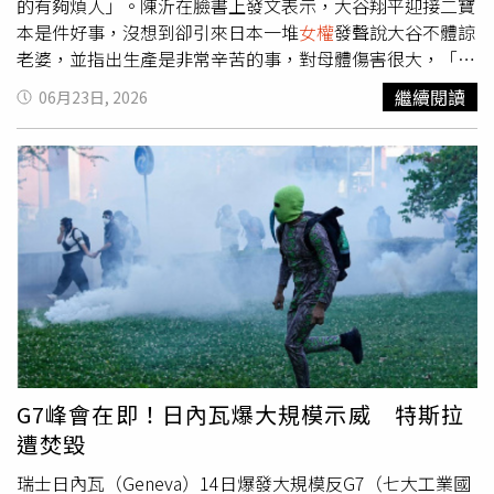
的有夠煩人」。陳沂在臉書上發文表示，大谷翔平迎接二寶
本是件好事，沒想到卻引來日本一堆
女權
發聲說大谷不體諒
老婆，並指出生產是非常辛苦的事，對母體傷害很大，「產
後半年就讓老婆懷孕，只是為了滿足自己的生涯規劃。自己
繼續閱讀
06月23日, 2026
的身體就很在乎，老婆就可以隨便消耗。」對此，陳沂直
言：「
女權
真的有夠煩人的！」她提到這些說法好像把真美
子當作被大谷翔平壓迫的人一樣，「人家高興連續生兩胎，
到底關你們P事啊！」陳沂接著說明以前古人沒事做，整天
在生小孩，身體還不是好好的，台灣竟有不紅的網紅稱不能
拿這個類比，還表示以前別無選擇，現在文明社會應該意識
到要給女性足夠的恢復休養時間。陳沂則反駁：「這件事的
重點只有，人家爽就好，傷的又不是妳的身體。」她強調這
是女性自己為自己做的選擇，「不要整天幻想是男人逼的好
嗎？」貼文一出後引發網友熱議，「月薪3萬的在擔心年薪
30億的，真的幽默」、「基因好！多生幾個又不行了」、
「真的耶關他們屁事啊～人家夫妻好就好」。事實上對於外
G7峰會在即！日內瓦爆大規模示威 特斯拉
界批評，日本演藝界多數明星和醫師包括漫畫家倉田真由
遭焚毀
美、搞笑藝人江原正洋、婦產科名醫宋美玄以及前AV天后蒼
井空，也都發文出面力挺大谷。
瑞士日內瓦（Geneva）14日爆發大規模反G7（七大工業國