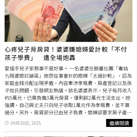
主張，2人雖已離婚，但實際上仍保持關係，並因財務糾紛
由其撫養，同時要求李男按收入的50％支付撫養費，並主張
和埃塞爾的行為引發阿提拉的猜忌，構成「不當挑釁」。然
分得70％的夫妻共同財產。雙方在子女撫養權及財產分割上
而，檢察官駁斥此說法，強調兇案是長期威脅的結果，且有
分歧明顯，未能達成共識。法院認為，儘管夫妻雙方均表示
監控證據顯示阿提拉有預謀地攜帶武器並多次開槍。值得注
同意離婚，但在核心問題上矛盾尖銳，尤其是在子女撫養與
意的是，埃塞爾生前的委任律師馬哈茂德‧埃爾（Mahmut
財產分配上爭議重大。更為關鍵的是，次女目前正遭受重症
El）則在庭上指出，埃塞爾生前多次向他表示收到阿提拉的
折磨，亟需父母共同承擔醫療與照護責任。在此特殊情況
死亡威脅，甚至被對方跟蹤。案發前日，當埃塞爾再次向哈
下，若准許離婚並分割財產，恐導致醫療資金流向不當，進
心疼兒子背房貸！婆婆嫌媳婦愛計較「不付
茂德求助，表示擔心自身安全時，哈茂德曾建議她請假離開
而影響孩子的治療與康復，不符合未成年子女利益最大化的
孩子學費」 遭全場炮轟
工作崗位，但卻遭到醫院管理層冷淡回應：「這裡人很多，
法律原則。法院指出，在子女身患重疾的艱難時刻，父母雙
又是醫院，他不會在眾目睽睽之下傷害你。」最終導致這起
方應暫時擱置矛盾與爭端，將重心放在治療與陪伴上，為孩
愛插手兒子家務事不是好事。 一名婆婆在臉書社團「毒姑
悲劇發生。偵辦此案的檢察官在法庭上提出，阿提拉應被判
子營造安全、穩定的環境，以利病情控制和康復。同時，法
九賤婆媳討論區」抱怨從事會計的媳婦「太過計較」，認為
處加重終身監禁，且不應獲得任何減刑優惠。該國家庭與社
院強調，維護家庭穩定與保障未成年子
女權
益，是處理此案
家庭金錢分配出現矛盾，內容牽涉孝親費、房產登記以及孫
會服務部及當地婦
女權
益組織的律師均參與了庭審，並同樣
的首要考量。基於上述理由，雁江區法院一審判決不准雙方
子姓氏問題，引發網友熱議。該名婆婆表示，兒子每月收入
強烈要求對兇手不能予以寬大處理。本案尚未終結，法院決
離婚。李男不服，提起上訴。不過，資陽市中級人民法院二
約5萬元，已需負擔3萬元房貸，僅剩餘2萬元生活支出。她
定給予雙方更多時間準備辯護，並將下次聽證會定於10月
審審理後維持原判，確認在子女病情未能有效控制、相關治
強調，自己與丈夫只向兒子收取1萬元作為孝親費，並不算
10日。不過這起案件在土耳其社會引起莫大的討論，不僅再
療問題尚未解決之前，夫妻關係不宜輕易解除。
過分。另外，房貸部分已由兒子負責，媳婦卻要求房子產權
度掀起「保護令」無能為力的討論，同時也凸顯了土耳其的
需加註其名，認為身為夫妻應有共有財產保障，婆婆則要她
繼續閱讀
09月20日, 2025
家暴問題與公眾對女性安全問題的冷漠。
負擔孫子的學費與伙食費，卻沒得到肯定的答案。在談及孫
子姓氏問題時，婆婆語氣更為激動，直言：「孫子是她生