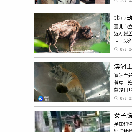
10月0
越南國
響健康
稀瀕危
速度、
北市
美群動
慧珠表
臺北市
狀，據
局也非
逐漸變
動物衛
近年管
世。另
的報告，
台北市
獸醫師們
疫程序
成的影
09月0
過了2
出獸醫
化吸收
病，可
澳洲
光眼及
示H5N
澳洲主題
肢關節。
織指出，
養原，
況，建
設施內，
翻攝自1
營養，
件，《
2日上
加綜合
狀。越南
09月0
撕裂傷和
能保持
Quee
位成員
女子
的處置
牠特別
美國紐
園表示
苗的時
將手抽
個案，園