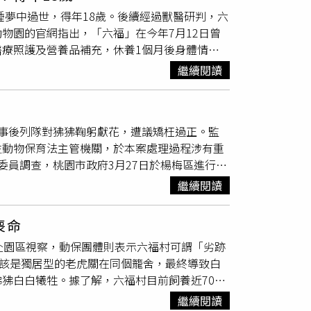
上僅存不到10隻。
睡夢中過世，得年18歲。後續經過獸醫研判，六
物園的官網指出，「六福」在今年7月12日曾
療照護及營養品補充，休養1個月後身體情況
後決定於8月27日將「六福」回歸室外展場，
繼續閱讀
園表示，動物園採內科療法，獸醫師每天給予維
員每日輪流餵食足量牛肉、雞肉與豬肉，維持生
25日下午被發現在展場中於睡夢中安詳過世。事
事後列隊對狒狒鞠躬獻花，遭議矯枉過正。監
一起來到新竹市立動物園。新竹市立動物園透
生動物保育法主管機關，於本案處理過程涉有重
，今年滿18歲的六福等同人類年齡88歲，已屬於
委員調查，桃園市政府3月27日於楊梅區進行圍
捨，也很謝謝「六福」陪伴市民的18個年頭。
觀、動物緊迫；事中，獵人持獵槍參與圍捕並朝
與評估，規劃日後借展動物事宜，並將於官網盡快
繼續閱讀
村人員再朝其擊發麻醉槍；事後，未立即檢傷而
，列隊鞠躬獻花予狒狒，引發社會輿論，重創政
喪命
狒狒仍束手無策，已演變為社會高度關注野保
赴園區視察，動保團體則表示六福村可謂「劣跡
輕率聯繫常年使用獵槍移除外來種之獵人，而未
本該是獨居型的老虎關在同個籠舍，最終導致白
外觀之車輛抵達後亦表示「為其管區……來支援
狒白白犧牲。據了解，六福村目前飼養近70
獵槍傷死亡，「圍捕安置」演變為「獵殺」，農
42隻，園區還在2004年引進基因有缺陷的白
中均向監察院反映，保育類野生動物脫逃案件並
繼續閱讀