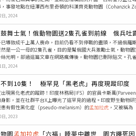
沒事的樣子，可以觀察到牠所有正常的活動。這麼聰明的「角娃
，事發地點在紐澤西布里奇頓的科漢齊克動物園（Cohanzick
t Queensland）夢幻世界是澳洲最大的主題樂園，老虎島大約
臺北動物園非洲區最資深的住民之一，44歲的雌性白犀牛「犀敏
，逗弄1隻
孟加拉虎
，當時這隻老虎先是走近仔細觀察女子，然
門答臘虎和
孟加拉虎
共9隻，每天會進行兩場老虎表演，雖然夢幻
現進食障礙及營養狀況變差、體重減輕等問題，體重從去年8月1
2日, 2024
後則將手抽離，生死一瞬間後，女子則若無其事的走開，並跳過柵
傷人的類似案例，另外，夢幻世界的遊樂設施「迅雷急流」（Thunder Ri
加拉虎
「新春」。（圖／臺北市立動物園提供）「犀敏」因為老化
沒有具體說明事件發生的時間，目前則正在尋找這名女子。對此
致4人喪命。澳洲黃金海岸夢幻世界主題樂園老虎島的老虎養傷飼
組織肥大，照養團隊調整食譜、定期投予營養劑及消化道粘膜保
物鼓舞士氣！俄動物園送2隻孔雀到前線 俄兵吐
危險的遊客行為都不可接受，我們將採取相應措施。」據報導，這
物及犀牛專家透過線上及實地勘查討論「犀敏」病歷，直到前幾
爭已導致成千上萬人喪命，目前仍看不到停戰的盡頭，不過俄羅
住在園內的兩兄弟之一。動物園介紹，
孟加拉虎
被認為是僅次於
器官逐漸衰竭情形，在9月2日上午因呼吸器官衰竭離世。同日，
居然是一公一母的2隻孔雀，目的是幫俄國大兵激勵士氣，動物園
拉虎
「新春」（23歲8個月）右側髖骨再度出現褥瘡，食慾下降
一絲光明，部過這篇文章在網路瘋傳後，動物園已刪除貼文。孔雀
的「新春」，終究走上所有高齡動物必須面對的生命旅程，在保
見，內容是一名俄羅斯士兵對動物園表達感謝，並宣稱正在為孔
1日, 2024
羅斯利佩茨克動物園（Lipetsk Zoo）最近在社交媒體上發
52步槍師（步兵師）。動物園在文中還表示，「孔雀的美麗將在
剩不到10隻！ 極罕見「黑老虎」再度現蹤印度
。園方還表示，這不是為了幫動物園打廣告，而是他們發自內心
出現黑化老虎的蹤跡！印度林務局(IFS）的官員卡斯萬(Parveen
地生活。除此之外，俄軍士兵也表示，有了這兩隻孔雀，軍人將
身影，並在社群平台X上曝光了這罕見的過程。印度野生動物研究所專家
靜靜地沉思和欣賞鳥類的美」。然而，消息在’軮路上瘋傳後，
患有假性黑化症（pseudo-melanism）的
孟加拉虎
，又被稱為
摧毀了無數生命，但俄烏戰爭仍未見休戰跡象，就連動物也成了
色條紋較粗，導致之間空隙小，蓋過橘色毛皮，因此外觀顯得十
烏克蘭臨時被佔領區的動物園中盜走了稀有的
孟加拉虎
，還將斑
0日, 2023
新德里電視台報導，卡斯萬說，黑化老虎非常罕見，第一隻在19
前線士兵贈送2隻孔雀當禮物。（圖／翻攝自X）
以拿弓箭射殺了母老虎。如今隨著時間的推移，有更多的老虎被
動物園
孟加拉虎
「六福」睡夢中離世 園方曝死因