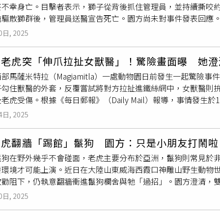
終不幸身亡。目擊者表示，獅子從背後抓住管理員，並持續撕咬約
等食材製成「果凍月餅」，並以黃槿葉盛裝增添儀式感。長鬃狒
驅散獅群後，管理員送醫宣告死亡。園方尚未對事件發表回應。《每日
豪豬也被收服，象龜更誇張地連盛裝的黃槿葉都吃得一乾二淨。
地時間上午11點左右，管理員剛走下吉普車，隨即遭到獅群撲咬
圖／高市觀光局）最特別的是，狐獴的月餅需要用利爪挖掘才能
0日, 2025
壓倒，且不斷撕咬人體。包括多名動物園工作人員在內的旁觀者
加拉虎
「二妞」和「阿生」則收到用回收瓦楞紙製作的貓薄荷圓
趕到後，獅子才散開，但管理員已被咬至骨頭外露，送醫後宣告
園為
孟加拉虎
準備貓草月餅。（圖／高市觀光局）動物園提醒，
園老虎突「伸爪拉扯女獸醫」！驚險畫面曝 她澄
覽區，地上仍留有血跡。目擊者表示，當時一頭獅子先從背後抓
至鹽埕埔站轉乘56號公車直達園區，或利用鼓山二路西側停車場
部馬薩米特拉（Magiamitla）一處動物園日前發生一起驚險事
持續約15分鐘，現場眾人不知如何幫忙，只能鳴喇叭與呼喊求救
盡一份心力，更多資訊請上壽山動物園臉書粉絲團查詢。
子勾住獸醫的外套，反覆嘗試將對方拉扯進鐵絲網中，女獸醫則
，認為獅子是在「擁抱他」，因此沒有人靠近。類似事件在國際上
老虎受傷。根據《每日郵報》（Daily Mail）報導，事情發生於1日，
管理員，誤入白色
孟加拉虎
圈舍，被雌虎Lucy撕咬頭部致死。
e zoo」，一名遊客意外拍下老虎意圖攻擊獸醫的恐怖瞬間。從
ri World尚未對此次攻擊事件發表評論。
4日, 2025
克，想將她拖進隔開他們的鐵絲網，還試圖用尖牙咬住她的脖子
才沒有造成任何傷害。對此，動物園發布聲明強調，獸醫莫拉（Alejan
幼虎翻牆「踢館」鬣狗 園方：只是小朋友打鬧啦
有受傷。莫拉則透過影片表示，「首先，非常感謝所有關心我健
鬣狗在野外幾乎不會碰面，老虎主要分布於亞洲，鬣狗則常見於
上穿的迷彩外套引起了老虎的注意，牠只是想玩外套，所以才伸
養環境才可能上演。近日在大陸山東威海西霞口神雕山野生動物
但她要求對方不要這麼做，因為老虎太用力了，幸好訓練有素的
次勸阻下，仍執意翻牆衝進鬣狗欄舍與牠「過招」。園方澄清，
「我們倆都安然無恙」。動物園也強調，「家人別擔心！我們的
等幼虎長大後將分開飼養，避免意外發生。同伴伸爪阻止，小虎
照顧我們的大貓……我們就像一個大家庭，您的安全以及動物的安
0日, 2025
在欄舍邊來回踱步，眼神專注鎖定隔壁的鬣狗。另一隻同齡幼虎
體，甚至擋在牆邊，彷彿在說：「冷靜啊兄弟，隔壁不好惹！」