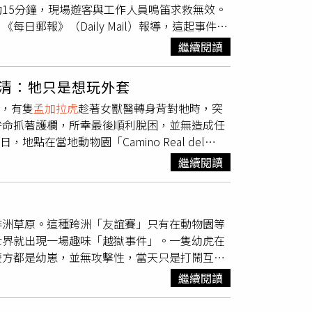
15分鐘，現場遊客與工作人員鳴笛求救無效。
狒拿到月餅後愛不釋手，就連平時挑食不吃紅蘿
郵報》（Daily Mail）報導，這起事件發
狐獴使用利爪挖取藏在月餅內的麵包蟲及大麥
。現場遊客見狀尖叫呼救，眼睜睜看著掠食者將
取得藏在內部的麵包蟲和大麥蟲，讓牠們邊玩邊
繼續閱讀
，只能鳴笛試圖驅散獅群，但效果有限。官方人
形抓板月餅，兩隻大貓立刻興奮地又抓又玩。壽
死亡。動物園工作人員最終將獅子驅離，並關閉
因停車位有限，建議民眾搭乘大眾運輸前往，可
清：牠只是想玩外套
住管理員往地上拖，隨後又有三、四頭獅子加入
的付費接駁車服務。民眾也可透過動物認養計畫
件，有隻
孟加拉虎
趁著女獸醫轉身背對牠時，突
。目擊者補充，起初他以為這是管理員熟悉的獅
拚命抓著護欄，所幸最後順利脫困，並無造成任
亦曾發生。今年4月，烏克蘭馬里烏波爾動物
地點在當地動物園「Camino Real del
當時同事也險些遭攻擊，目睹整個過程。目前，曼
畫面中可以看到，這隻老虎跳向女獸醫，從後面抓住
繼續閱讀
，所幸一位同事及時將老虎的爪子從獸醫的衣服
dra Mora）和名為拉伊塔（Rayita）的老
康的人，我很好，我們家的拉伊塔也很好」，當
非洲草原。這種跨洲「友誼賽」只有在動物園等
出爪子抓住她。莫拉說到，有一名遊客嘗試上前
世界就出現一場趣味「越獄事件」。一隻幼虎在
工作人員及時介入，「不過幸運的是，一切順
雙方都是幼崽，並無攻擊性，當天只是打鬧互
獸醫莫拉有點受到驚嚇，但她恢復得很好，並繼
仍直奔鬣狗欄舍。影片畫面顯示，一隻約半年大
全永遠是第1位。」
繼續閱讀
似乎察覺牠「意圖不軌」，多次伸爪去拉牠的尾
然而這隻小虎戰意十足，趁同伴不注意時助跑一