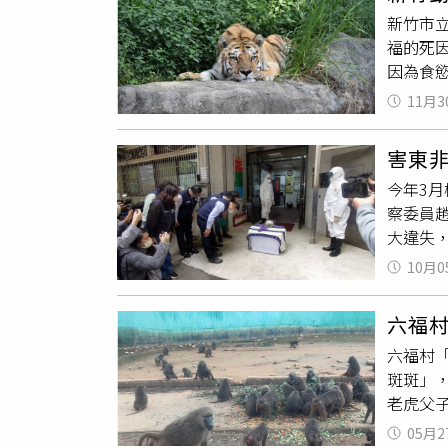
老虎的
新竹市
福的死
因為食
好轉。
11月3
同時密
護腎臟
害東
理所需
今年3
實上，
察委員
露，野外
大違失
年老高
捕狒狒
並表示，
10月0
狒狒射
公布最
不察狒
六福
府形象
六福村
事件，
斑斑」
給予充
老虎父
的」等
種、上千
業部亦
05月2