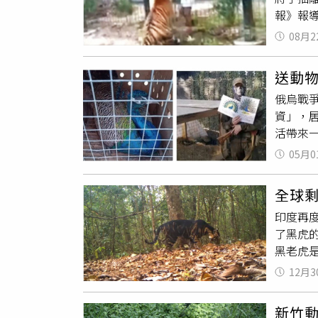
都一副
報》報導
Firs
難過。
進鐵絲網
內有蘇
月開始出
08月2
子見狀
有老虎咬
斤。
孟
像，但
障，導
口腔軟
送動
置於潛在
外大動
俄烏戰
目前居
緩慢及
資」，
到
孟加
活帶來
臟疾病
影片可
05月0
報導，俄
羅斯2
全球
快樂」
印度再度
們的戰
了黑虎的
只是「
黑老虎是
的戰爭
身上黑
斯人從
12月3
小。據
物園向
衛，所
新竹