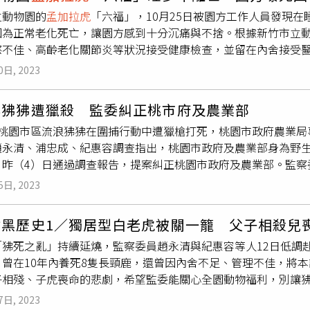
爪子和鬍鬚等，已經對其族群造成莫大的傷害，目前這種老虎在世
立動物園的
孟加拉虎
「六福」，10月25日被園方工作人員發現在
因為正常老化死亡，讓園方感到十分沉痛與不捨。根據新竹市立動
慾不佳、高齡老化關節炎等狀況接受健康檢查，並留在內舍接受醫
後續考慮到室外空間更有助於肌肉與良好的心理發展，經獸醫評估
0日, 2023
切追蹤「六福」健康狀況並給予適當的醫療支持。新竹市立動物
及消炎止痛的藥物、點滴及保護關節之營養補充品等，並由保育
非狒狒遭獵殺 監委糾正桃市府及農業部
。無奈在細心照護下，六福仍敵不過自然身體老化的速度，10月
月桃園市區流浪狒狒在圍捕行動中遭獵槍打死，桃園市政府農業局
孟加拉虎
兄弟「六福」、「來福」民國94年在六福村出生後，便
趙永清、浦忠成、紀惠容調查指出，桃園市政府及農業部身為野
生活的老虎壽命為8-10年，人為圈養的情況則能拉長到約15年
，昨（4）日通過調查報告，提案糾正桃園市政府及農業部。監察
齡。新竹市立動物園坦言，面對「六福」的離開感到非常難過與不
行動，未指派行動指揮官，人力調度猶如散沙，任由民眾媒體圍
未來老虎的展區將會與台灣動物園暨水族館協會(TAZA)合作
5日, 2023
擊，農業局人員對外宣稱毫不知情，導致狒狒受獵槍傷後，六福
新展示消息。
狒傷勢，呼眾擺拍後送至六福村，方得知已死亡，於媒體拍攝下
村黑歷史1／獨居型白老虎被關一籠 父子相殺兒
。監察委員指出，桃園市政府自3月中旬以來，連日疲於奔命捕捉
「狒死之亂」持續延燒，監察委員趙永清與紀惠容等人12日低調
桃市府多次電話諮詢相關專業單位，農業部林業及自然保育署卻
，曾在10年內養死8隻長頸鹿，還曾因內舍不足、管理不佳，將
分情境說明，且獵人駕駛有「新竹林區管理處執行公務中」公示
子相殘、子虎喪命的悲劇，希望監委能關心全園動物福利，別讓狒
語，外人均認係中央主管機關農業部人員到場協助，終致狒狒遭
隻動物，包括24隻
孟加拉虎
、19隻非洲獅，大型貓科動物就高達
難辭其咎。監委指出，桃園市政府及新竹縣政府於本案調查過程
7日, 2023