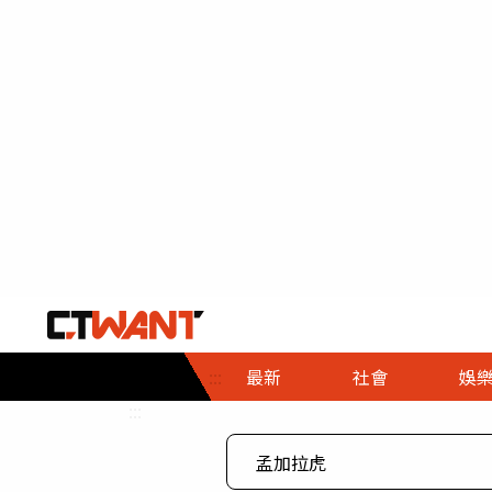
社會首頁
娛樂首頁
財經首頁
政
:::
最新
社會
娛
時事
即時
熱線
:::
直擊
大條
人物
調查
專題
３Ｃ