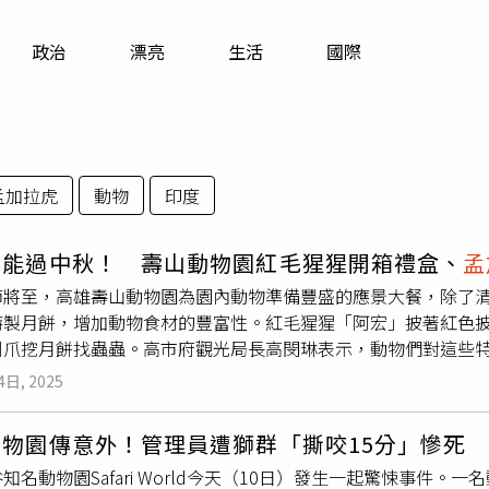
寵物
政治
漂亮
生活
國際
運勢
運動
梅酒
孟加拉虎
動物
印度
也能過中秋！ 壽山動物園紅毛猩猩開箱禮盒、
孟
節將至，高雄壽山動物園為園內動物準備豐盛的應景大餐，除了
特製月餅，增加動物食材的豐富性。紅毛猩猩「阿宏」披著紅色
利爪挖月餅找蟲蟲。高市府觀光局長高閔琳表示，動物們對這些
，更是行為豐富化的重要一環，讓動物們動手也動腦。她也歡迎
4日, 2025
共度團圓時光。最搶鏡頭的明星非紅毛猩猩「阿宏」莫屬，只見
肉，還不時對著鏡頭拋媚眼，彷彿在用眼神告訴遊客「這味道真
動物園傳意外！管理員遭獅群「撕咬15分」慘死
果皮吃到果肉，吃貨模樣逗趣可愛；長鼻浣熊更是毫不客氣地抓
知名動物園Safari World今天（10日）發生一起驚悚事件
子果肉往嘴裡塞，吃得津津有味。（圖／高市觀光局）園方的創