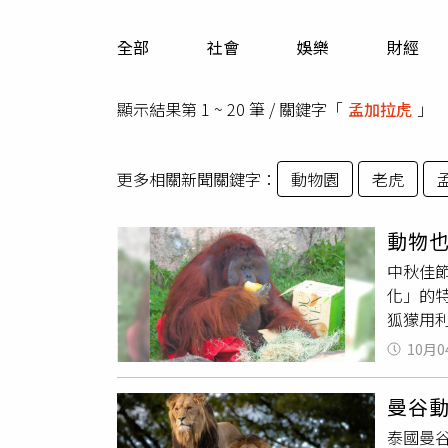
人物
汽車
全部
社會
娛樂
財經
專欄
房產新勢力
顯示結果第 1 ~ 20 筆 / 關鍵字「
孟加拉虎
」
更多相關新聞關鍵字：
動物園
老虎
動物
中秋佳
化」的
狐獴用
慶慶祝
10月0
愛動物
柚子果
曼谷
咬，從
泰國曼谷
抓取柚