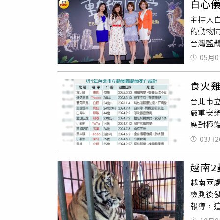
白心儀
躍，輕
主持人
虎展開
的動物
攻擊，
台灣藍
論，不
為拍生
「小虎
05月0
也因為
沒有真
「拍攝
紹，這
食火
很惡劣
人，但
台北市立
甲的超
嚴重安
映會，
應對極端
11、1
存的40
完成，
03月2
府設立
經費不
角犀鳥白
越南2
新春、
越南兩處
問題不
檢測後
日凌晨
報導，這
示血中
Zoo），
後不佳