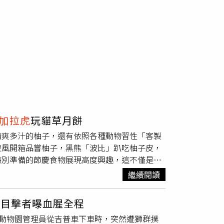
加拉虎
玩貓草月餅
清爽多汁的柚子，還有依照各種動物習性「客製
披風開箱品嘗柚子，黑熊「波比」趴吃柚子皮，
特別準備的節慶食物展現高度興趣，這不僅是節
民眾在中秋節當天攜家帶眷到壽山動物園，與可
繼續閱讀
牠身披紅色披風，帥氣開箱中秋禮盒，大口品嘗
不錯」。黑熊「波比」則是手捧柚子趴在地上啃
 目擊者曝血腥全程
取柚子果肉往嘴裡塞，吃得津津有味。長鼻浣熊
。一名動物園管理員從吉普車下車時，突然遭獅群撲
意不只於此，保育員使用牧草、仙人掌、紅蘿蔔