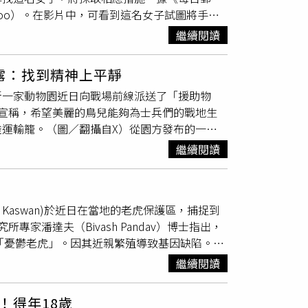
」今天離開了，讓長期照顧牠的照養團隊都非常
 Zoo）。在影片中，可看到這名女子試圖將手伸
30年前開放，是全球唯二的互動式老虎展區之一，園
」，也是園內數一數二高齡的白犀牛，在今年1
後張開嘴、試圖用爪子攻擊，猛撲向女子，女
樂園強調這是個案，但該處樂園在2022年也曾
750公斤左右持續下降，單今年內就少了300公
繼續閱讀
欄回到外面。當地警方於20日公佈了這段影
ver Rapids Ride）2016年曾發生故
與吞嚥困難，在1月進行檢查發現牙齒磨損及
，當地官員表示「任何將動物、工作人員和公眾
養員。（圖／翻攝自X）
護藥物，持續監測評估健康狀況，期間也曾與國
露：找到精神上平靜
隻重近294公斤的老虎於2016年出生，牠是
天「犀敏」開始出現呼吸囉音、食慾減退、行動
斯一家動物園近日向戰場前線派送了「援助物
西伯利亞虎的第二大老虎。
熱帶雨林區也傳來令人難過的消息，保育員觀察
宣稱，希望美麗的鳥兒能夠為士兵們的戰地生
、體型跟體態自老化以來一直偏瘦。患有慢性腎
運輸籠。（圖／翻攝自X）從園方發布的一段
育的陪伴下與世長辭。
雀建造一個大型鳥舍。根據烏克蘭的《真理報》
繼續閱讀
文，稱園方將這一對孔雀送到在烏克蘭前線作戰的俄
嚴酷的戰地環境中激勵士兵們，為他們帶來一絲
的一份禮物，並希望這些美麗的鳥能夠點亮士兵
 Kaswan)於近日在當地的老虎保護區，捕捉到
能在前線「找到一些精神上的平靜」，或者單純
潘達夫（Bivash Pandav）博士指出，
利佩茨克動物園就將文章和影片刪除。這場殘酷
「憂鬱老虎」。因其近親繁殖導致基因缺陷。其
俄軍掠奪的對象，有烏克蘭媒體稍早報導，俄羅
分特別，而牠們的體型也比正常的
孟加拉虎
稍
馬從生態保護區中遷往克里米亞半島。俄羅斯動
繼續閱讀
93年被發現，但在當時因為有名小男孩出於自
記錄下來。事實上，因為許多盜獵者為了獲取黑
！得年18歲