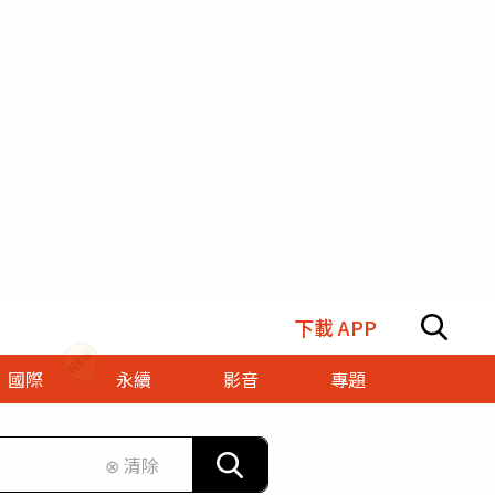
下載 APP
國際
永續
影音
專題
⊗ 清除