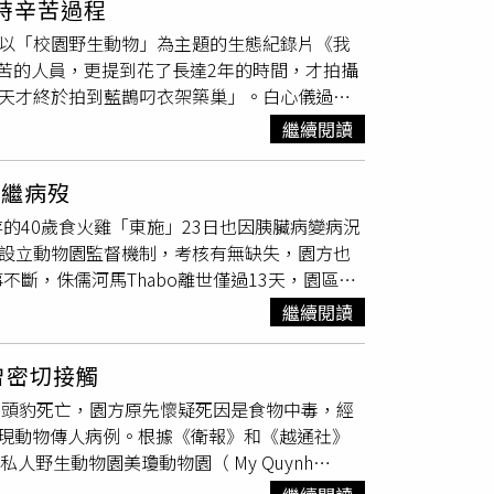
時辛苦過程
不速之客」闖入，先是愣了半秒，隨即迎上與小
部以「校園野生動物」為主題的生態紀錄片《我
激烈，但從動作力道和反應速度來看，並非真正
苦的人員，更提到花了長達2年的時間，才拍攝
只是幼崽間的嬉戲。事件影片在網路上引發討
7天才終於拍到藍鵲叼衣架築巢」。白心儀過去
「鬣狗：我安分在家，是你自己跑來找事」、
定性，還曾在印度遇到
孟加拉虎
直衝過來，這次
幼崽，年紀小、力氣有限，當天只是玩耍互動，
繼續閱讀
不會主動攻擊人，除非去危害到牠，更感性說：
虎的力量太大，真打起來就危險了。」園方介
下一代留下生態記錄。」她坦言：「有時候環境
；鬣狗則來自非洲草原品系，雖然成體咬合力驚
相繼病歿
不少感人畫面，白心儀笑說：「第一次看到穿山
存的40歲食火雞「東施」23日也因胰臟病變病況
是我蠻感動的部分。」《我的動物同學》舉辦首
府設立動物園監督機制，考核有無缺失，園方也
（圖／趙文彬攝）《我的動物同學》將於5月
斷，侏儒河馬Thabo離世僅過13天，園區僅
當日下午4點播出重播。白心儀說3集歷時2年拍攝
1年來動物園已有11隻動物病老死，議員要求市
東湖國中等南北多所學校，長時間駐點守候，雖
繼續閱讀
棲所，提升動物適應力。動物園今年不僅痛別雙
小貓熊美可及YaYa、單峰駱駝玉葉、
孟加拉虎
曾密切接觸
老離世外，更有部分動物是因疾病與食慾不振
和1頭豹死亡，園方原先懷疑死因是食物中毒，經
且食慾不佳，經獸醫師投藥治療與密切觀察，23
出現動物傳人病例。根據《衛報》和《越通社》
無反應。園方對東施血檢及輸液、藥物治療，顯
人野生動物園美瓊動物園（ My Quynh
起身加重病情，考量東施已高齡，病況嚴重且預
ourist Area），兩地皆與胡志明市接壤。報導引述
胰臟病變，懷疑因此造成慢性營養吸收不良，影