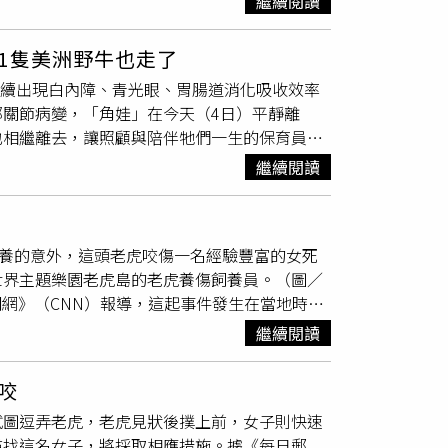
繼續閱讀
5N1病毒，上述兩間動物園，都是專門飼養珍
站立，動物園選擇人道處理，代表園方在應變
、小貓熊、犀牛與河馬，總數多達3千隻以上；
尤其要對高齡動物增加檢測頻率。國民黨議員秦
1隻美洲野牛也走了
園旅遊區的老虎在死亡前出現疲倦和虛弱的症
身為二級單位，市長蔣萬安不會直接督導，教育
陸續出現白內障、青光眼、胃腸道消化吸收效率
虎，和1隻豹死亡。另外，胡志明市及週邊省份
制，建議蔣萬安應責成北市研考會，考核動物園
關節病變，「角娃」在今天（4日）平靜離
屍檢，診斷結果顯示老虎死於疾病。據官方公布
端氣候影響，不僅是人類，動物也受不了，不只
也相繼離去，讓照顧與陪伴牠們一生的保育員及
亡，其中3隻動物是從芒果園購買，且未通過適當檢
化動物展區或居住空間，因應極端氣候對動物造
雌）1999年10月在園內出生，在動物園已度
猛獸體內有H5N1禽流感病毒。兩個省份都派
繼續閱讀
的增長，「角娃」視力漸漸老化、牙齒磨損且消
。據了解，H5N1病毒是一種高度傳染性疾
狀態。「角娃」6年多前被診斷出白內障、青
沒有特定治療方法或疫苗，雖然至今沒有證據顯
投與用藥降低眼壓，提供葡萄糖胺等藥物保養四
情，包含柬埔寨的人類染病案例。越南自然教育組
女飼養的意外，這頭老虎咬傷一名經驗豐富的女死
臺進行野牛麻醉教學時，曾參與討論「角娃」照養狀
隻飼養在私人農場和動物園裡，其餘則被養在國營
世界主題樂園老虎島的老虎養傷飼養員。（圖／
鮮狼尾草，增加適口性，引導動物能進食足夠的
哺乳動物中引發致命疫情的病例增加。針對這起事
線電視新聞網》（CNN）報導，這起事件發生在當地時間
」。（圖／臺北市立動物園提供）園方在日糧添
觸，但截至目前為止，並未有人員出現呼吸道症
老虎島裡的老虎襲擊，造成她手臂和肩膀有嚴重
趴下對關節的壓迫感，也考量其視力不佳，盡可
）
繼續閱讀
養員。（圖／翻攝自10 News First
定生活。可惜臺北動物園美洲野牛家族的最後一
ayne）的說法，夢幻世界樂園急救人員當下對傷口做
是隻很敏感的動物，動物園獸醫團隊中有位照顧
咬
言情況還好」，送醫後狀況穩定。據夢幻世界樂
都是這位獸醫師在照顧「角娃」。每年到了打疫
試圖逗弄老虎，老虎見狀後撲上前，女子則快速
我們相信她受過很多訓練」，並稱這是一起罕見
後面讓獸醫找不著。而其他獸醫過來看牠時，卻
尋找這名女子，將採取相應措施。據《每日郵
的老虎養傷飼養員。（圖／翻攝自10 News