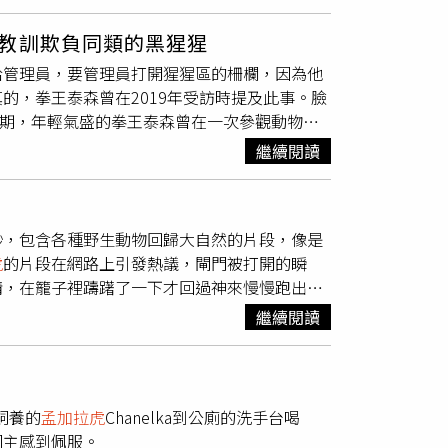
進多隻獅子和老虎卻未尊重其天性，園方向每位
野生動物流蕩捕捉案件，確有其人力、物力、經
」，所幸此活動經抗議後已經修正。（圖／讀者提
之狒狒逃脫原因與確切數量，迄今仍屬未知，新
教訓欺負同類的黑猩猩
用保育類動物進行各種付費互動體驗，甚至推出
遭訴其展演動物
孟加拉虎
、非洲獅、長頸鹿等飼
給管理員，要管理員打開猩猩區的柵欄，因為他
放式展場，美其名曰近距離觀察、增進對肉食動
物福利。
的，拳王泰森曾在2019年受訪時提及此事。臉
虎當消費項目，只有六福村。」關懷生命協會專
代時期，年輕氣盛的拳王泰森曾在一次參觀動物園
，園方卻向每位遊客收費2200元，並讓這些珍
去修理那隻不斷欺負其他同類的大猩猩。這則
甚至沒有善待這些「員工們」。 動保團體
繼續閱讀
多難，猩猩跟人類根本不在同個級別啊」、「泰
樹有草，實則單調無趣、設施匱乏，老虎們出現
，而是被嚇到，居然有隻黑猩猩會說話還給他美
王」如今只能繞圈打發時間，落寞背影讓人無比
教訓一下，便收為小弟」。 而根據調查
不捨，林婷憶提到，園方漠視老虎獨居獨行的天
9分29秒，包含各種野生動物回歸大自然的片段，像是
提及了這段往事，泰森表示在1986年時，他與前
出現血案。「工作人員脫口而出，說瑪希薩把牠
虎
的片段在網路上引發熱議，閘門被打開的瞬
猩不斷的在園區內欺負其他同類，這讓泰森十分的氣
了解才得知老虎們「下班後」都被關進同一籠
情，在籠子裡躊躇了一下才回過神來慢慢跑出
砸碎那隻大猩猩的「鼻涕盒（snotbox，美
境讓「虎毒不食子」這句諺語淪為口號。林婷憶
。
提的是，報導中也提及了過去拳王泰森所飼養的
生活空間，最終因同性排斥而導致衝突，但此命
繼續閱讀
3萬美元，泰森還為了他們打造一個包含人工瀑
生活在糟糕的環境中。六福村無視老虎獨居天
森於2002破產後，這3隻老虎中2隻被當地動
讀者提供）台灣動物平權促進會執行長林憶珊提
孟加拉虎
。（圖／番攝自網路）至於拳王泰森
視和隔離體弱生病的個體，園區內也沒有足夠
。根據前賓夕法尼亞州立大學進化生物學家沃克
狒狒不能滿足其攀爬習性，「這次的狒狒逃亡，
他飼養的
孟加拉虎
Chanelka到公廁的洗手台喝
，與人類最大的差異就是肌肉的密度，黑猩猩有著比
、圈養管理等缺失，卻「輕鬆」取得動物展演許
飼主感到佩服。