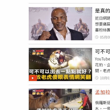
老虎「
不常見
遊客收
費、專
是真
供）而
竹縣政
近日網
「猛獸
養環境
想要痛
物的認
書粉絲團
案主任
時，拿
貴生物像
05月0
貼文出
「鳥語
森是我
刻板化
可不
金」、「
心疼。
YouT
後發現，
性，將
花豹、
妻吉文斯
的兒子
間，老
憤。泰森
舍，而
去，網
國俚語
說，六
10月0
罕見動物
案似乎
布的「原
性，將
孟加
物園領
到，去
是否真
遮蔽，
俄羅斯這
(Ala
可能真
水，一