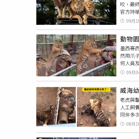
咬，最
及柳橙
官方持槍
蔔的冠
生在當
蟲。（
09月1
管理員
吃；
孟
員持槍
山動物
動物
自駕遊
搭捷運
墨西哥西
撕咬，
為動物
然用爪
群行為
何人員及
園一名
Tigr
谷Safa
09月0
她的夾
中取出，
威海
虎都沒
老虎與
時她身
人工飼
阻止，
同伴多
利」、
動，但
續悉心
08月1
的幼虎
巴或身