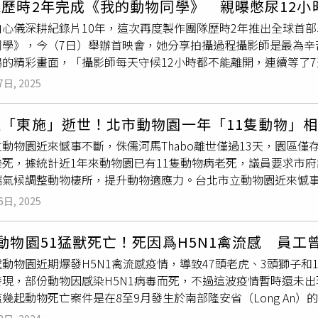
歷時2年完成《我的動物同學》 親曝憋尿12小
巧翻過約一米半高的水泥牆，穩穩落在鬣狗的地盤上。鬣狗見「
白心儀深耕紀錄片10年，這次再度製作團隊歷時2年推出全球首
對峙，兩隻小傢伙很快扭打成一團，互相翻滾、撲咬，場面看似
同學》，今（7日）舉辦首映會，她分享拍攝過程攝影師是最為辛
更像一場年輕動物之間的摔角遊戲。鬣狗與幼虎短兵相接，其實
鵲的精彩畫面，「攝影師每天守候12小時都不能離開，連續等了
少網友笑稱：「另一隻幼虎根本是好朋友，怕牠衝動去鬧事」、
態紀錄片走遍七大洲、踏上南北極，坦言在野外拍攝有很多不確
：我要挑戰全場！」。園方10日回應媒體表示，這兩隻動物都是
7日, 2025
被白鼻心咬傷，去打了破傷風，但白心儀表示不害怕，因為動物
正攻擊。「等老虎再長大點，我們會將牠和鬣狗分開飼養，成年
紀錄片10年了，希望小朋友們能從了解、喜歡到關心保育，想為
兩隻小虎是去年園內繁殖的
孟加拉虎
後代，目前體重不到40公斤
雞「東施」逝世！北市動物園一年「11隻動物」
，不確定因素讓拍攝過程不舒服，但都是可以克服的。」也看過
幼崽時期多以嬉戲鍛鍊捕獵技巧。
動物園近來憾事不斷，侏儒河馬Thabo離世僅過13天，園區僅
音波，那時候PO在社群大家都跟我說恭喜，以為我老蚌生珠，那
樂死，據統計近1年來動物園已有11隻動物病老死，議員要求市
邀請全台10所學校，大學中學小學的教授老師和學生共同參與。
氣候調整動物棲所，提升動物適應力。台北市立動物園近來憾事不
8與25日三個周日上午11點於三立都會台播出，54新聞台亦將於
歲食火雞「東施」23日也因胰臟病變病況嚴重安樂死，據統計近
走訪台灣大學、暨南大學、銘傳國小、達觀國中小、西松高中、
6日, 2025
動物園監督機制，考核有無缺失，園方也應對極端氣候調整動物
是歷年來最高，但時間成本卻是耗費最多。
目、侏儒河馬Thabo、食火雞東施，去年更送走亞洲黑熊小熊、
動物園51猛獸死亡！死因爲H5N1禽流感 員工
白犀牛犀敏等動物，其中不乏園區物種最後1隻，除多數動物因年
動物園近期爆發H5N1禽流感疫情，導致47頭老虎、3頭獅子
幸離世。園方指出，保育員22日發現東施起身困難、活動力下降
發現，部份動物因感染H5N1病毒而死，不過這波疫情暫時還未
發現東施躺臥在圍欄角落，現場可見掙扎痕跡，但對人員靠近已
幾起動物死亡案件是在8至9月發生於南部隆安省（Long An）的私
肌肉酵素數值遠高於正常值，推測為肌溶解症，疑似因反覆試圖
以及同奈省（Dong Nai ）的芒果園旅遊區（Mango Garden T
，為避免繼續受苦，決定人道安樂死，初步病理解剖顯示東施有