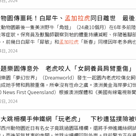
3日, 2024
家動物健康診斷中心的檢測結果，指這些猛獸死亡原因都是感染H
。民進黨議員鍾佩玲指出，東施被發現有異樣1天後就嚴重到無法
動物，以芒果花園為例，園區育養
孟加拉虎
、白獅、棕熊、黑豹
監測機制方面還有進步空間，她要求園方應提高動物健康監測，
動物園傳噩耗！白犀牛、
孟加拉虎
同日離世 最後
物園則以創造半野生生態，養育瀕危動物著稱。根據報導，芒果
示，園方除應加強動物疾病預防外，她也指出動物園定位尷尬，
立動物園最後一隻美洲野牛「角娃」（24歲10個月）在6年多前
芒果園的發言人表示，園區上個月有17隻老虎，包括幾週大的幼
動物園直屬上級，攸關動物教育的重要單位，卻缺乏直接監督機
差等症狀。保育員及獸醫師觀察到牠的體重持續減輕、伴隨著腳部
生辦公室獸醫官員，已針對兩隻死亡的
孟加拉虎
進行臨床檢查和
理是否有照護動物死亡疏失。民眾黨議員林珍羽則認為，近年極
外，前幾日白犀牛「犀敏」和
孟加拉虎
「新春」同樣因年老多病
美瓊動物園在8月至9月16日期間，有27隻老虎和3隻獅子死
人口有超高齡問題，園區動物也同樣面臨高齡化，建議園方除優
難過不已。臺北市立動物園園長諶亦聰表示，美洲野牛「角娃」（
。地方政府原先懷疑是食物中毒，經檢驗後發現是死於疾病，證實
響，也要邀請專家、學者對園區棲地評估是否需要調整。
4日, 2024
4個年頭邁入老齡，是臺北市立動物園老齡的個體之一。隨著歲月
前往動物園，監督進行消毒，同時確認其他動物與員工的健康狀態
能力下降，加上年老運動量少，整體肌肉結實的程度不若年輕時的
以從雞鴨等家禽，傳播給人類和野生動物，致死率非常高，目前
主題樂園傳意外 老虎咬人「女飼養員肩臂重傷」
胃腸道消化吸收效率差、體重減輕，照養團隊針對眼部疾病開始
1會在人與人之間傳播，但自2023年以來，全球各地都通報疫
樂園「夢幻世界」（Dreamworld）發生一起園內老虎咬傷
今年初，國際大動物專家米勒博士（Michele Miller）來
截至2023年底，越南共有385頭老虎被圈養，其中約有310
造成她手臂和肩膀重傷，所幸沒有性命之虞。澳洲黃金海岸夢幻
議提供老年動物在飲食及環境上需要的特別照顧，如每日給予新
自2022年以來，世界衛生組織（WHO）注意到H5N1病毒在
0 News First Queensland）根據澳洲媒體和《美國有
添加草食獸益生菌，維持腸胃道健康。44歲的雌性白犀牛「犀敏
越通社》表示，儘管動物園內的工作人員和感染動物有過密切接
午9點左右，這處位在黃金海岸的主題樂園內，有一名女飼養員被
維他命、礦物質補充動物所需；地面保持乾燥，鋪設牛床墊緩衝
動物園傳出有老虎感染H5N1禽流感病毒死亡。（圖／翻攝自X
2日, 2024
穿刺傷，緊急送醫。澳洲黃金海岸夢幻世界主題樂園老虎島的老虎養傷飼
環境少變動，讓「角娃」可以透過其他感官，在熟悉的環境中穩
nsland）報導引述昆士蘭救護車服務區主任賈斯汀（Justin P
「角娃」，仍於今天在平靜中與世長辭。保育員表示，「角娃」
膽大跳柵欄手伸鐵網「玩老虎」 下秒遭猛撲險被
「非常妥當」，這名飼養員臉色蒼白、自覺狀況不佳，但整體而
長時間的獸醫師，在臺灣規定偶蹄獸打口蹄疫疫苗的年代，正好
澤西州動物園近日有名女子竟跳過園區柵欄，還將手伸進鐵絲網
，這名女飼養員是夢幻世界樂園裡經驗豐富的員工，現年47歲「
間，只要「角娃」聽到這位獸醫的車輛聲音靠近，馬上會躲到牆
離，而後若無其事的走開，並跳出柵欄回到外面。目前警方正在
方將會徹底調查事發經過。澳洲黃金海岸夢幻世界主題樂園老虎島