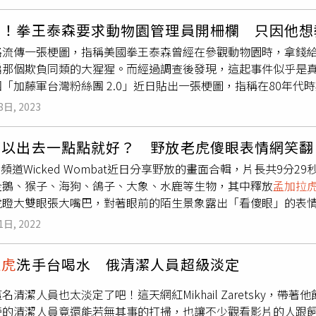
瑪西薩」並進行2度繁殖，導致園內最高有6隻白老虎。六福村引
，現階段地方主管機關僅能處理流浪犬貓等小型動物，對於大型
費2200元籠車費，並讓這些珍貴生物像貓狗一般「站起來乞食
業技術等問題，建議未來應由中央主政。監委指出，六福村飼養
的！拳王泰森要求動物園管理員開柵欄 只因他想
六福村長年來以教育之名合法引進、繁殖保育類動物，園區卻利
府事後雖現地查核並命其限期改善、加強防逃措施，惟歷來尚有
路流傳一張梗圖，指稱美國拳王泰森曾經在參觀動物園時，拿錢
籠車」，讓遊客搭乘特製的鐵籠車，進入
孟加拉虎
、非洲獅的開
不良等情，仍應持續追蹤、輔導改善，以落實生命教育、增進動
扁那個欺負同類的大猩猩。而經過調查後發現，這起事件似乎是真
識，實則早已違反野生動物天性。「台灣沒有人敢這樣拿獅子老
「加藤軍台灣粉絲團 2.0」近日貼出一張梗圖，指稱在80年
周瑾珊苦笑表示，保育類動物在法規上只能做學術研究和教育之用
出1萬美元給管理員，要求管理員打開猩猩區的門，因為他想要近
貓狗一般「站起來乞食」，出現牠們在大自然界不會有的動作，園方
8日, 2023
曝光後，就有不少網友留言表示「泰森怎麼會不知道越級挑戰有
獸躍」調查員林婷憶表示，老虎園區分成內外舍，外舍看起來有
的偶像，我相信他會被打死」、「管理員開門的原因不是因為錢
行為，無聊到在同一個地方不斷打轉，本該英勇精壯的「森林之
可以出去一點點就好？ 野放老虎傻眼表情網笑翻
八零年代是個充滿希望和夢幻的年代」、「猩猩會以為他是同類，只有
而相較於「看得到」的外舍，隱藏於人後的內舍環境則更加讓人
ube頻道Wicked Wombat近日分享野放的畫面合輯，片長共
其實早在2019年時，《每日郵報》在採訪拳王泰森時，泰森就
園區內的老虎關在同一籠中，而籠中空間約5、6坪大，甚至因此
企鵝、猴子、海狗、鴿子、大象、水鹿等生物，其中釋放
孟加拉
 (Robin Givens) 在紐約一家動物園散步時，看到一隻猩
打死了。」林婷憶提到，她曾以遊客身分參加籠車體驗，進一步
虎瞪大雙眼張大嘴巴，對著眼前的陌生景象露出「看傻眼」的表
當下就掏出1萬美元給管理員，要求管理員打開柵欄，讓他可以進去
就在某次的衝突中，瑪西薩一氣之下將自己的兒子打死，壓迫環
友紛紛笑回「真的變傻眼貓咪」、「可不可以出去一點點就好」
中代表鼻子）」。但是這番要求自然被管理員給拒絕了。值得一
福村工作人員私下坦承園方空間不足，老虎們因此無法有自己的
1日, 2022
，包含3隻
孟加拉虎
，據悉光這3隻老虎的飼料費每個月就高達
沒有喚醒園方對這些珍貴生命的重視，園區內的其他生物仍同樣
始森林」。而泰森也時常自己跳下去跟老虎們「嬉戲」。但是在泰
多隻老虎關進同個籠子，最終導致父子相殘致死的悲劇。（圖／
拉虎
洗手台喝水 俄清潔人員超級淡定
養走，另外1隻則被一名印地安預言師帶走。拳王泰森與他的寵物
年3月就已具體檢視過狒狒放養區的問題，包括內舍不足，無法檢
的有辦法單挑打贏黑猩猩，其實美國網友曾引述相關研究討論過
狒狒無法在極端天氣避寒、避暑，更缺乏豐富化設施，導致多數
名清潔人員也太淡定了吧！這天網紅Mikhail Zaretsky，帶著
n Walker)的說法，黑猩猩的體型已經被證明是人類的4倍之多
的是被逼到沒辦法才出走。」周瑾珊提到，六福村存在防逃漏洞
旁的清潔人員竟還能若無其事的打掃，也讓不少觀看影片的人跟