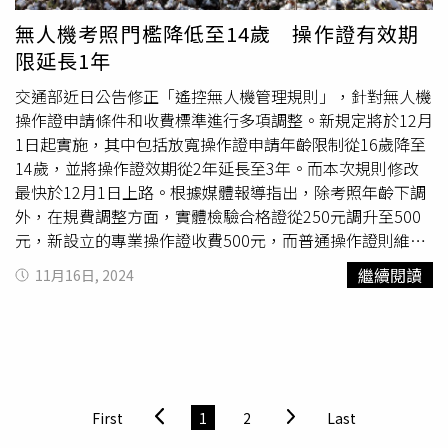
T/NK細胞血癌與淋巴瘤（TCR）等，預估將有9,000多名癌
申訴案，光是今年就接了10件以上。請問，這樣的背景擔任
無人機考照門檻降低至14歲 操作證有效期
症病人受惠，相關經費約1億元。健保署同時也修訂「孕產
申訴會委員，工程會如何在其中處理利益迴避問題？業界的
限延長1年
婦全程照護醫療給付改善方案」，新增妊娠糖尿病品質照護
顧慮要如何釋疑？他說，自己並不想直接貼什麼標籤，在沒
及產科醫師與助產人員共同照護服務。若孕婦在妊娠期間罹
看到名單前就懷疑有人從中謀私，但只是要求工程會提供相
交通部近日公告修正「遙控無人機管理規則」，針對無人機
患妊娠糖尿病，可獲得胰島素注射的協助，並在生產後接受
關資料與兼職酬薪(車馬費、結案費)，就遭工程會以「個資
操作證申請條件和收費標準進行多項調整。新規定將於12月
葡萄糖耐受試驗，而醫院若能讓產科醫師和助產人員共同照
法」拒絕，工程會此舉，其實反而讓所有諮詢委員平白蒙受
1日起實施，其中包括放寬操作證申請年齡限制從16歲降至
護孕婦，則每名個案除了原有的生產費用外，還可額外獲得
不白之冤的可能。黃健豪指出，根據「工程會採購申訴審議
14歲，並將操作證效期從2年延長至3年。而本次規則修改
12,000點的給付。預計每年將有2.1萬名孕婦受惠，相關經
委員會組織準則」，設置申訴委員7人到35人。並得視業務
最快於12月1日上路。根據媒體報導指出，除考照年齡下調
費約4,000多萬元。除此之外，有鑑於國際間的猴痘
需要，遴聘學者、專家為申訴會諮詢委員，提供個案諮詢意
外，在規費調整方面，實體檢驗合格證從250元調升至500
（Mpox）疫情仍然十分嚴重，台灣也不時傳出零星病例，
見供調解委員參考，或依委員指示整理、撰擬建議草本，以
元，新設立的專業操作證收費500元，而普通操作證則維持
因此疾管署決定自12月1日起，開放不符合公費接種資格、
利後續辦理提送委員大會審議。至於諮詢委員則無人數限
250元。操作人員的基本級和高級術科測驗費用也從500元
繼續閱讀
11月16日, 2024
但經醫師評估具感染風險者自費接種猴痘疫苗。疫苗單劑費
制，目前有64人。他說，該組織準則並無明文規定諮詢委員
上調至1200元。屆時無人機活動申請
審查費
用將改採分級
用為6,986元，完整接種需施打兩劑。目前提供自費接種的
名單不得公開之，其名單之公開亦非屬「政府資訊公開法」
收費制度。對於高度不超過400呎的飛行活動，許可期限為
院所共有8家，分別位於6都的大型醫院或旅遊醫學合約醫
應限制公開或不予提供之情形，應無違反個資法疑慮，如果
3個月，收費1000元；若飛行高度超過400呎，或在禁航
院。最後便是將於14日上路的新版《精神衛生法》，這次修
能公開，反而有助維護政府資訊公開制度，保障人民知的權
區、限航區及航空站或飛行場周邊區域飛行，許可期限為2
法重點放在加強心理健康促進、建立社區心理衛生中心、強
利。黃健豪立委表示，工程會申訴審議委員會中的審議委
個月，收費2000元。農政機關的飛航活動許可期限為6個
化疑似病人的通報和危機處理機制，以及引入「強制住院」
員、諮詢委員都是無給職，但得依規定支給兼職酬勞，包括
月，維持500元收費。飛航公告申請
審查費
則為每空域500
First
1
2
Last
等措施，以保障病患權益。
出席費2000元，
審查費
部分，申訴會委員每位上限3萬元，
元，政府機關執行公務且使用自有無人機及編制內操作人員