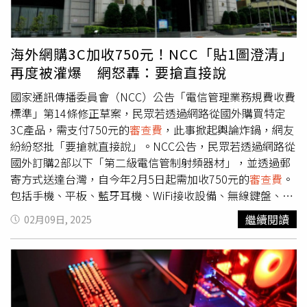
進口貨品價值無關，因此都收取
審查費
750元。國家通訊委
員會說明，去年7月草案預告後，後續也召開公開說明會，
也發布資訊在官網上，考慮過年前需求較多，因此也延後到
海外網購3C加收750元！NCC「貼1圖澄清」
農曆年後才生效，後續也跟外界持續宣導。如果民眾是出國
再度被灌爆 網怒轟：要搶直接說
自行攜帶二級電信管制射頻器材產品入境者，5部以下仍是
免費，並不受影響。
國家通訊傳播委員會（NCC）公告「電信管理業務規費收費
標準」第14條修正草案，民眾若透過網路從國外購買特定
3C產品，需支付750元的
審查費
，此事掀起輿論炸鍋，網友
紛紛怒批「要搶就直接說」。NCC公告，民眾若透過網路從
國外訂購2部以下「第二級電信管制射頻器材」，並透過郵
寄方式送達台灣，自今年2月5日起需加收750元的
審查費
。
包括手機、平板、藍牙耳機、WiFi接收設備、無線鍵盤、無
線滑鼠等，都是第二級電信管制射頻器材。NCC說明，此次
繼續閱讀
02月09日, 2025
收費僅針對「郵寄自用」的器材，若民眾自國外「自行攜
帶」，且器材數量為5部以下，則如同過往免繳交
審查費
。
儘管NCC澄清，此修正案是針對郵寄器材，但仍有大批網友
留言灌爆臉書，「影響最大的就是郵寄自用的部分好
嗎？」、「我滑鼠都沒超過750元，吃相真難看」、「土匪