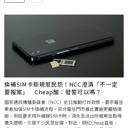
換補SIM卡新規惹民怨！NCC澄清「不一定
要報案」 Cheap酸：發誓可以嗎？
國家通訊傳播委員會（NCC）近日推動打詐政策，要求電信
業者加強SIM卡換補流程。部分電信門市據此實施更嚴格措
施，例如要求用戶補辦SIM卡時，須先至派出所報案並取得
遺失證明，引發不少民眾反彈。對此，網紅Cheap直批，