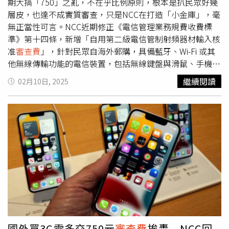
期大搞「750」之亂，不在乎比例原則，根本是扒民眾好幾
層皮，也達不成實質審查，只是NCC在打造「小金庫」，毫
無正當性可言。NCC近期修正《電信管理業務規費收費標
準》第十四條，新增「自用第二級電信管制射頻器材輸入核
准
審查費
」，針對民眾自海外郵購，具備藍牙、Wi-Fi 或其
他無線傳輸功能的電信裝置，包括無線鍵盤與滑鼠、手機、
遊戲主機、VR等，每件需收取新台幣750元的
審查費
用，5
繼續閱讀
02月10日, 2025
日起上路，引起民眾熱議。NCC官員強調，個人透過海外郵
購「第二級電信管制射頻器材」，也就是免執照，一般大眾
可使用的藍牙、Wi-Fi 或其他無線傳輸功能設備，無論購買
價金多少，每件需都繳交 750 元
審查費
。官員還說，若個
人郵購超過 2 件，則必須申請「進口許可證」，目前申請進
口許可證的費用為紙本 600 元，或給證號 400 元，但不需
額外繳納
審查費
。由於因此將導致購買較少的民眾反需負擔
較高規費的怪象，官員也說，正研擬修法，讓許可證費用與
審查費
一致，調整為 750 元。國民黨立院黨團10日對此開
記者會，抨擊NCC「假審查，真加稅」，政策離譜又荒謬，
簡直是「想搶錢想瘋了」。曾擔任NCC委員的立委翁曉玲直
言，雖說《電信法》中有講到為了避免射頻器材干擾電波秩
國外買3C需多交750元
審查費
挨轟 NCC回