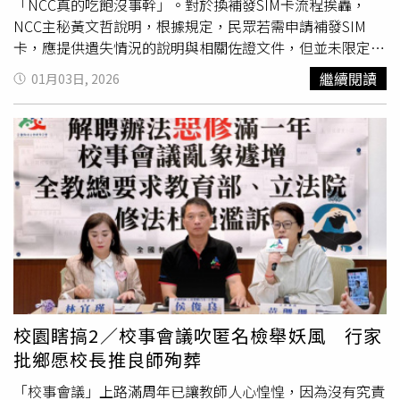
「NCC真的吃飽沒事幹」。對於換補發SIM卡流程挨轟，
NCC主秘黃文哲說明，根據規定，民眾若需申請補發SIM
卡，應提供遺失情況的說明與相關佐證文件，但並未限定為
「報案證明」一途。他指出，是部分電信業者將規定過度簡
繼續閱讀
01月03日, 2026
化，僅接受警方報案單作為依據，導致民眾誤以為補卡一定
要報警。針對此政策實施後引發的實務困擾，網紅Cheap在
臉書專頁發文表達不滿。他質疑，補辦SIM卡的條件與流程
過於繁瑣，與實際狀況脫節。他指出，「手機遺失大多SIM
卡跟著丟，哪來的舊卡啊？」此外，他認為讓警方協助處理
報案單作為補卡依據，也讓基層警力承擔額外行政負擔。
Cheap進一步指出，NCC強調「證明不限於遺失證明，電信
業者必須審核」的說法，等於將審核責任完全交由門市人
員。他質疑，門市人員並無公權力，究竟要用什麼標準來判
斷民眾遺失卡片的真實性？「那什麼算證明？里長簽名？手
寫切結書？發誓可以嗎？」他揶揄說，是否需要民眾在櫃台
對著店員發誓SIM卡真的不見了，才能成功補辦，「我發誓
校園瞎搞2／校事會議吹匿名檢舉妖風 行家
SIM卡真的不見了！如果我是騙子，就讓我訊號永遠只有一
批鄉愿校長推良師殉葬
格」 然後簽名蓋章，一臉誠懇地遞給門市人員，同時他也
指出，真正的詐騙集團，早就準備好各種證件、人頭戶了。
「校事會議」上路滿周年已讓教師人心惶惶，因為沒有究責