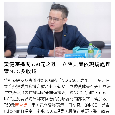
害關係人範圍」的原則，才能稍稍重拾老師對「校事會議」
NCC，強調電子產品進口，當然要檢驗審查，否則危害國
的信心。
安，多收檢驗費於法有據，並反批在野黨質疑NCC找麻煩。
直到不分黨派網友串連怒吼，質疑帶兩台不必檢驗、第三台
就要多收錢，NCC也坦承有收錢未必有檢驗，力挺NCC言論
才「突然詭異消失」。葛如鈞分析，750元之亂，或財政部
研議取消陸港小額包裹免稅優惠，都有「影響範圍廣」「透
明度及比例遭質疑」「政策由上而下事前未溝通」的共通
點。他說，川普宣布取消小額包裹優惠，就是要透過關稅實
施「本地保護主義」，但經濟學及歷史早已告訴大家，本地
保護主義對本國廠商「絕不會有好結果」，只會讓本國民眾
黃健豪追問750元之亂 立院共識依現規處理
用「比較爛、比較貴」產品，包括UBER、LINE長趨直入各
禁NCC多收錢
國就是明證，台灣的汽車業、電影業目前面臨困境更是常被
討論的指標。她強調，若真有心保護本國產業，應對症下
曾引發網友及輿論強烈反彈的「NCC750元之亂」，今天在
藥，先強化產業競爭力，而非僅將「關稅壁壘」蓋更高。透
立院交通委員會確定暫時劃下句點。立委黃健豪今天在立法
過網路電商採購海外產品，已經成為不少民眾日常生活小確
院交通委員會質詢國家通訊傳播委員會NCC官員時，針對
幸，依照財政部規定，只有單價在2000元以下的小額包裹
NCC之前要求海外郵寄回台的射頻器材兩部以下，需加收
能夠獲得免徵關稅、貨物稅、營業稅。圖為民眾到超商領透
750元
審查費
一事，訊問曾經表示「再研究」的NCC，是否
過電商買到的小包裹（圖／報系資料照）葛如鈞還說，民進
已確不該訂規定、多收750元規費。最後在朝野立委一致共