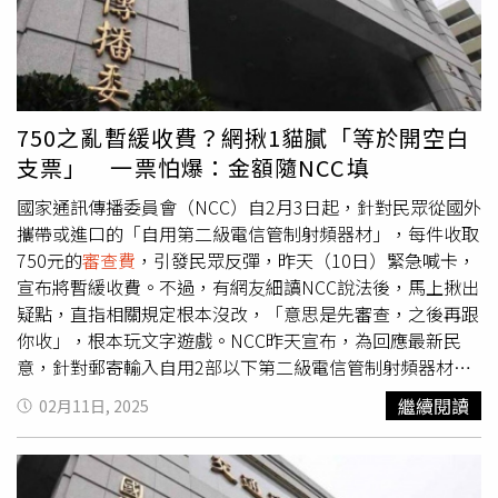
資格的國民黨立委張智倫說，賴清德政府開春送給人民的是
「稅收、超徵雙創新高」，所有人都知道，政府歲入都是全
民納稅錢、羊毛出在羊身上，他質疑歲收超徵，也是拉抬物
價的原因之一，最近有很多選民告訴他「拿台幣一千元到市
場買到的東西，比前幾年少太多」。張智倫說，根據政府分
750之亂暫緩收費？網揪1貓膩「等於開空白
析，超徵原因分三塊，營所稅、綜所稅超徵比例高，超過５
支票」 一票怕爆：金額隨NCC填
０％，不僅造成人民生活幸福感降低、營業稅造成物價上
漲，人民痛苦感更高，國民黨團會繼續檢討綜所稅、營所
國家通訊傳播委員會（NCC）自2月3日起，針對民眾從國外
稅，尤其要替年輕人、年輕家庭爭取減稅，並且一併思考取
攜帶或進口的「自用第二級電信管制射頻器材」，每件收取
消娛樂稅、不合理契稅。他指出，根據統計，近5年政府分
750元的
審查費
，引發民眾反彈，昨天（10日）緊急喊卡，
別發放三倍券、五倍券和6,000元現金，全部金額也不過
宣布將暫緩收費。不過，有網友細讀NCC說法後，馬上揪出
3,130億元，和政府超徵稅收相比，還有1.5兆差距之多，政
疑點，直指相關規定根本沒改，「意思是先審查，之後再跟
府絕對有能力「發放現金」，把稅收超徵經濟果實與全民共
你收」，根本玩文字遊戲。NCC昨天宣布，為回應最新民
享。副書記長羅智強指出，人民生活越來越辛苦，連人民想
意，針對郵寄輸入自用2部以下第二級電信管制射頻器材輸
買個比較便宜的藍牙耳機，ＮＣＣ國家通訊傳播委員會都還
入核准
審查費
之收費，並依比例原則等，就收費方式與收費
繼續閱讀
02月11日, 2025
藉機收
審查費
、規費，政府就是「搶錢、搶錢、再搶錢」，
對象、數額再進行更周延估算，予以檢討調整。NCC表示，
只會增加人民生活負擔，既然政府增了這麼多稅，賴總統又
為因應調整需要，即日起依法申報之此類射頻器材，將先通
強調全民共享經濟果實，總不能漲價人民享、政府樂超徵，
知申請輸入者有
審查費
用待繳，本會則逕行審查，俟應收費