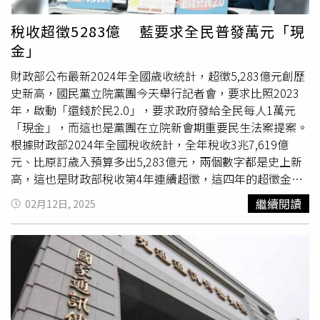
播委員會（NCC）自2月3日起，針對民眾從國外攜帶或進口
的「自用第二級電信管制射頻器材」，每件收取750元的
審
稅收超徵5283億 藍要求全民普發萬元「現
查費
，引發民眾反彈。NCC也於10日宣布將暫緩收費，表示
金」
為回應最新民意，針對郵寄輸入自用2部以下第二級電信管
制射頻器材輸入核准
審查費
之收費，並依比例原則等，就收
財政部公布最新2024年全國歲收統計，超徵5,283億元創歷
費方式與收費對象、數額再進行更周延估算，予以檢討調
史新高，國民黨立院黨團今天舉行記者會，要求比照2023
整。為因應調整需要，即日起依法申報之此類射頻器材，將
年，啟動「還錢於民2.0」，要求政府發給全民每人1萬元
先通知申請輸入者有
審查費
用待繳，本會則逕行審查，俟應
「現金」，而這也是黨團在立院新會期重要民生法案提案。
收費數額確定後，再開立繳費單依限繳納。簡言之，縱使尚
根據財政部2024年全國稅收統計，全年稅收3兆7,619億
未繳納
審查費
用，也能先通過進口審查。NCC強調，民眾於
元、比原訂歲入預算多出5,283億元，兩個數字都是史上新
「公共政策網路參與平臺」提案重新討論收費標準業已通
高，這也是財政部稅收第4年連續超徵，這四年的超徵金額
過，該會以謙卑態度面對各界最新意見，並即刻開啟檢討，
總計是1兆8,707億元。國民黨團今天召開記者會，黨團書記
繼續閱讀
02月12日, 2025
基於相關行政成本考量下，思考向使用者收費合理性及執行
長王鴻薇指出，政府財政紀律失準，預算超徵連年增加，從
妥適性。故為回應社會各界意見，將針對自用第二級電信管
2021到去年，政府預收超徵總額已經高達1.8兆元，回顧
制射頻器材輸入核准
審查費
通盤檢討。
2022年，她在補選立委時，曾經提出「還稅於民」的政
見，廣受國人力挺，讓民進黨政府不得不以「共享經濟成
果」發放全民每人新台幣6,000元現金，而2023年、2024年
政府又連續稅收超徵共9143億元，她強調，人民現在生活
苦哈哈，政府收多出的稅，原本就該還錢於民。擁有會計師