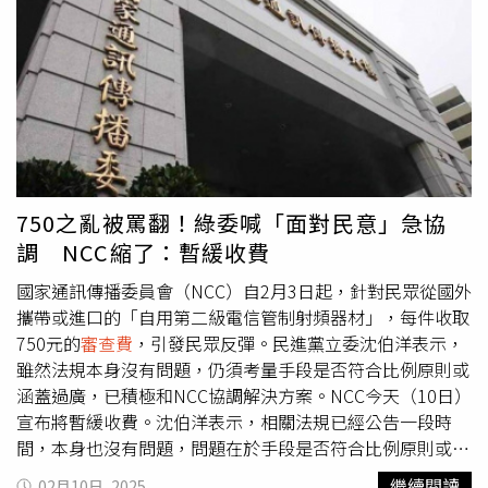
國民黨團就推動會讓人民感覺幸福快樂的事，有別於執政黨
數額確定後，再開立繳費單依限繳納。簡言之，縱使尚未繳
總是挑起仇恨對立，將超徵稅收發紅包，全民發現金，每人
納
審查費
用，也能先通過進口審查。NCC強調，民眾於「公
萬元、小龍年過好年。他還說，去年立委賴士葆就有質詢財
共政策網路參與平臺」提案重新討論收費標準業已通過，該
政部，但財長當時說，超徵預估是4,000億，必須多多還
會以謙卑態度面對各界最新意見，並即刻開啟檢討，基於相
債，拒絕還錢於民，結果今年超徵數字又創歷史新高，比財
關行政成本考量下，思考向使用者收費合理性及執行妥適
政部預估值更高出1,283億，近2年加起來將近超徵1兆，與
性。故為回應社會各界意見，將針對自用第二級電信管制射
2022、2023年狀況幾乎相同，絕無道理，以前能夠「還錢
頻器材輸入核准
審查費
通盤檢討。消息曝光後，有網友在
於民」現在就不必還了，要求政府立刻啟動「還錢於民
PTT發文，指NCC稱「俟應收費數額確定後，再開立繳費單
2.0」配套，因為經濟成果一定要與人民共享，把多收的稅
依限繳納」，意思就是先審查，之後再收費，頂多是暫緩收
750之亂被罵翻！綠委喊「面對民意」急協
還給人民。
費，根本玩文字遊戲騙人，「最根本的問題是，規定還是沒
調 NCC縮了：暫緩收費
改，現在只是在那胡扯，反正隨他解釋，哪天他心情好想全
收也是可以，因為規定一樣在那」。話題引發討論，不少鄉
國家通訊傳播委員會（NCC）自2月3日起，針對民眾從國外
民直言「真的很會混淆視聽」、「等於你開一張空白支票讓
攜帶或進口的「自用第二級電信管制射頻器材」，每件收取
ncc自己填金額」、「暫緩收費，但是護航的會洗成暫緩實
750元的
審查費
，引發民眾反彈。民進黨立委沈伯洋表示，
施喔」、「注意！你剛剛簽了一張空白本票給NCC」、「差
雖然法規本身沒有問題，仍須考量手段是否符合比例原則或
點被騙，果然很會做圖卡的單位都知道怎麼樣玩文字遊
涵蓋過廣，已積極和NCC協調解決方案。NCC今天（10日）
戲」、「之後金額隨便填」、「有夠恐怖的，一張沒有金額
宣布將暫緩收費。沈伯洋表示，相關法規已經公告一段時
的帳單，隨他填」。（圖／翻攝自PTT）
間，本身也沒有問題，問題在於手段是否符合比例原則或涵
蓋過廣，加上人民未必會知道公告，且公告後的民意一樣是
繼續閱讀
02月10日, 2025