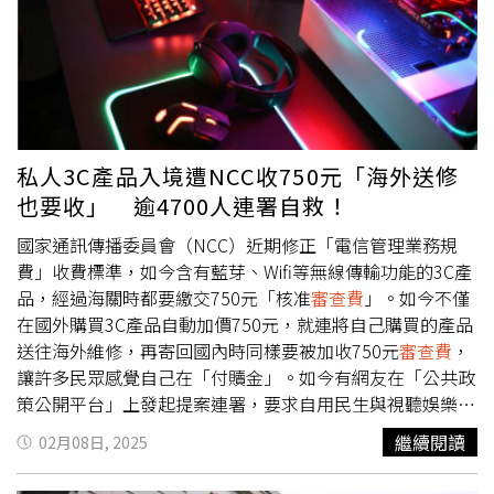
搶劫嗎」、「跟黑幫收保護費有何不同」、「要搶就直接
說，還弄一個爛名目，NCC垃圾單位」、「就巧立名目，搶
錢了不演了」、「沒用的乞丐，開始乞討啦」、「果然偷換
概念最會，大家在噴郵寄，你在那國外自行攜帶」、「我網
購一個合法的東西幹嘛收750？況且自己攜帶跟郵寄到底差
別在哪。」對此，網紅Cheap發文表示，看見有人在網路上
力挺喊「750$的檢測費很便宜，你們在叫什麼。」讓他忍不
私人3C產品入境遭NCC收750元「海外送修
住批評「笑死，檢測費行情價是6萬，你750$是要驗什麼?
也要收」 逾4700人連署自救！
驗你的大腦差不多啦（請不要拿石頭開玩笑）」Cheap直
言，
審查費
實際上就是規費，沒有要驗的意思，況且若真的
國家通訊傳播委員會（NCC）近期修正「電信管理業務規
要驗，750元哪夠用，「連設備都還在海關，根本沒進NCC
費」收費標準，如今含有藍芽、Wifi等無線傳輸功能的3C產
是要檢測啥？退1兆步來說啦，真的哪個平行時空，檢驗只
品，經過海關時都要繳交750元「核准
審查費
」。如今不僅
要750$，我郵寄不驗很危險，自帶1部不驗就很安全？什麼
在國外購買3C產品自動加價750元，就連將自己購買的產品
邏輯。」Cheap也強調，自己已經重申過很多次，對政治攻
送往海外維修，再寄回國內時同樣要被加收750元
審查費
，
防沒興趣，因此不要跟他扯藍白綠。
讓許多民眾感覺自己在「付贖金」。如今有網友在「公共政
策公開平台」上發起提案連署，要求自用民生與視聽娛樂器
材，應當被排除在核准
審查費
收費項目之外，上線不到2天
繼續閱讀
02月08日, 2025
已突破4600人連署。根據NCC修正「電信管理業務規費收
費標準」第14條修正條文，從國外攜帶或進口「自用第二級