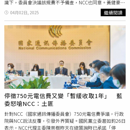
黨已在NCC750元之亂上誤判，低估民眾想從國外進口最新
識下，委員會決議該規費不予備查，NCC也同意。黃健豪解
的、有價格競爭力（CP值高）的產品，從無人機、電競滑
釋，未來在海外購買的射頻器材，寄回台灣時，只要數量兩
繼續閱讀
04月02日, 2025
鼠、直播器材、特殊版遊戲機等都是，台灣或有國外產品代
部以下，將不會被收取750元
審查費
。黃健豪質詢NCC代理
理商，但提供選項少，未必符合消費者需求。政府固然想保
主委陳崇樹時表示，NCC當初說要多收錢的理由是要維護國
護代理商權益，但問題是「該保護到什麼程度」，當NCC企
內電波秩序，但他不解，為何民眾隨身帶回1-5台射頻器
圖用查驗費阻止個人從海外帶貨入台自用，卻沒料到激怒
材，入海關時不需收取
審查費
，反之，民眾網購2台以下的
300位網友網路串連抗議，拒絕NCC強迫非得買本地代理商
卻要收
審查費
？既然相同器材，理應進口台灣，應該同樣都
產品而被多剝層皮。「取消小額包裹免稅門檻也有類似問
存在風險，為何有差別，消費者權益不是應該有一致性保障
題」，葛如鈞指出，政府先找理由（防洗產地），堅持做沒
嗎？陳崇樹也表示認同。此外，為了打擊詐騙、杜絕電信詐
效果、或得不償失（取消優惠大增稅務稽徵成本、犧牲全球
騙管道，黃健豪也提案，修改電信管理法進行，將現有二類
化）的事，一旦公部門檯面下的剝削壓榨情勒，被拿上抬面
電信納管，NCC則承諾會提出對應修法版本，規範二類電信
討論，民眾發現自己並不孤單，星星之火就會燎原，一發不
業者。黃健豪指出，當初未將二類電信業者納管，主因之一
可收拾。國立政治大學財政學系教授陳國樑認為，政府設計
是二類電信泛濫，既然如今產生被詐騙利用的疑慮，就應該
小額包裹免稅優惠，非基於對民眾的「恩給」，而是考量國
重新納入管理。黃健豪說明，去年七月通過詐欺危害防制條
停徵750元電信費又變「暫緩收取1年」 藍
際貿易規則。外界多以為稅收得越多越好，卻常忽略稅務稽
例(俗稱打詐條例)，許多從事電信業務卻未登記的MVNO二
委怒嗆NCC：土匪
徵有人力成本，時間成本，稅制過嚴可能鼓勵走私，反墊高
類電信業者，被認定不屬於打詐條例定義的「電信業」，只
查緝成本，若因嚴格稽徵，影響貨物通關速度，更可能導致
是交由三大電信業者依合約管制，他提案修法，將二類電信
針對NCC（國家通訊傳播委員會）750元電信費爭議，行政
國外廠商寧可選擇進關更有效率的國家（例如星國）轉口，
業者納入母法「電信管理法」管理，NCC代主委陳崇樹也表
院與NCC說法反覆，引發外界質疑。國民黨立委葛如鈞26日
不見得非從台灣轉運不可，當年政府就是在國際競爭力綜合
示認同。黃健豪指出，現行法規未直接規範銷售黑莓卡等境
表示，NCC代理主委陳崇樹昨天在總質詢時已承諾「停