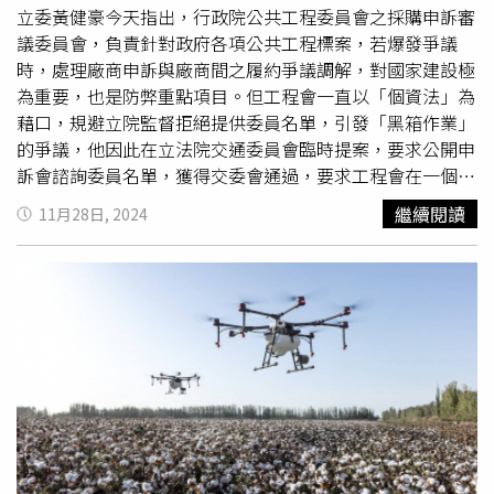
的飛航活動許可期限為6個月，維持500元收費。飛航公告
立委黃健豪今天指出，行政院公共工程委員會之採購申訴審
申請
審查費
則為每空域500元，政府機關執行公務且使用自
議委員會，負責針對政府各項公共工程標案，若爆發爭議
有無人機及編制內操作人員者可免收費用。內政部日前也宣
時，處理廠商申訴與廠商間之履約爭議調解，對國家建設極
布，自12月2日起，民眾只要帶著手機等行動裝置，到全台
為重要，也是防弊重點項目。但工程會一直以「個資法」為
任一戶政事務所，就可以臨櫃申請行動自然人憑證。未來辦
藉口，規避立院監督拒絕提供委員名單，引發「黑箱作業」
理各項網路服務，就可免隨身攜帶實體憑證，透過手機就能
的爭議，他因此在立法院交通委員會臨時提案，要求公開申
完成身分識別和數位簽章。金管會先前曾公告，自12月2日
訴會諮詢委員名單，獲得交委會通過，要求工程會在一個月
起，盤中零股交易的撮合間隔時間，從原本的1分鐘大幅縮
內徵詢諮詢委員同意後公開。黃健豪並爆料，近期接獲檢
繼續閱讀
11月28日, 2024
短為5秒鐘，交易效有望因此提高。衛福部宣布，將於12月
舉，指工程會採購申訴審議委員會諮詢委員原本是協助性
23日停止健保的停復保制度。根據衛福部統統計過去5年平
質，但工程會今年度新聘多位諮詢委員，卻直接與審議委員
均每年約有13.6萬人辦理停保，2023年更高達23.1萬人。廢
一同參與審查，甚至領取結案報告費，其中恐怕有酬庸特定
止停復保制度後，預估每年可增加保費收入23.6億元，其中
人士之嫌。黃健豪批評，其實不只是諮詢委員，連申訴會委
政府補助8.5億元，不過自墊醫療費用核退也可能增加約4.7
員也有類似疑慮。例如，今年五月初立委黃國昌質詢指某王
億元。健保署也宣布自12月1日起，新增7種癌症的單基因
姓律師，遭工程會聘任為採購申訴審議委員會委員引發爭
檢測項目納入給付，包括實體腫瘤的大腸直腸癌
議，當時工程會主委曾表示先暫停該委員任務，但經他查
（BRAF）、黑色素瘤（BRAF）、腸胃道間質瘤
閱，到現在委員會網頁名單上仍有列入該爭議人士。他並透
（KIT+PDGFRA）及甲狀腺癌不包含髓質癌（BRAF），以
露，工程會上個月又傳出聘任了另一位孔姓律師，工程界議
及血液腫瘤的多發性骨髓瘤（原位雜合檢驗）、B細胞淋巴
論紛紛，因為該律師是是專接公共工程申訴案件代理業務的
瘤（BCL、第17對染色體缺失原位雜合檢驗、TP53）及
知名律師，近3年曾為多家大型廠商承接超過30件公共工程