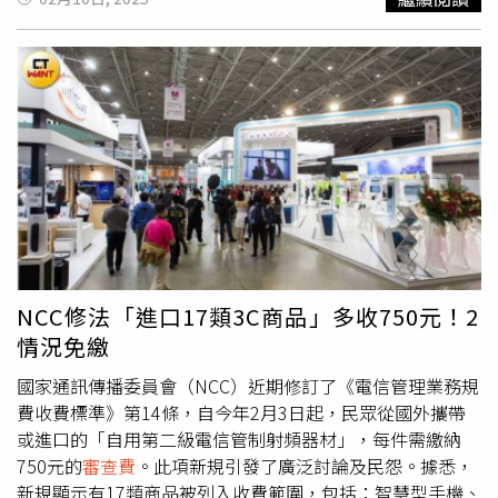
民意，面對民意直接解決才是正途，「我認為，用新的分類
方式，或者排除一些3C認證商品，又或者鬆綁數量，應該
是可行的方向。」沈伯洋指出，經過自己和其他委員和NCC
討論，可能暫緩收費或分段收費（扣除原先收費架構中對系
統建置成本分攤費用約450元），又或者釜底抽薪，直接評
估10mW以下排除等，NCC也非常有意願調整，然而不管採
取什麼方案，最需要解決的就是開會問題，無奈NCC人事案
卡關，委員人數不足導致無法開會。沈伯洋提到，經過積極
協調，終於想到解決方案，「因為規費的收取和估算也有主
管機關，也就是說，可以先請主管機關先對這件事情做出決
議，而在還沒做出來之前，就可以先暫緩（但原本該管制的
還是要管制，所以還是會守護相關的安全，不用擔心）。這
NCC修法「進口17類3C商品」多收750元！2
個方案看起來可行，所以應該是可以解決各位的問題了！」
情況免繳
另一方面，NCC今天宣布，為回應最新民意，針對郵寄輸入
自用2部以下第二級電信管制射頻器材輸入核准
審查費
之收
國家通訊傳播委員會（NCC）近期修訂了《電信管理業務規
費，並依比例原則等，就收費方式與收費對象、數額再進行
費收費標準》第14條，自今年2月3日起，民眾從國外攜帶
更周延估算，予以檢討調整。為因應調整需要，即日起依法
或進口的「自用第二級電信管制射頻器材」，每件需繳納
申報之此類射頻器材，將先通知申請輸入者有
審查費
用待
750元的
審查費
。此項新規引發了廣泛討論及民怨。據悉，
繳，本會則逕行審查，俟應收費數額確定後，再開立繳費單
新規顯示有17類商品被列入收費範圍，包括：智慧型手機、