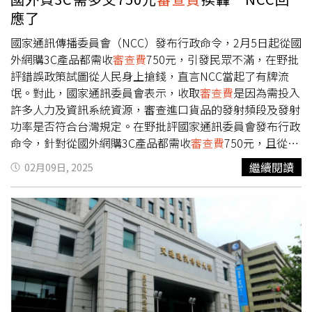
序，因此使用前要有主管機關核准，但過去針對民眾自用器
應了
材，從未曾收過
審查費
，如今無線通訊時代，3C產品本來
就有無線通訊功能，只要個別民眾合理購買使用，都應考量
國家通訊傳播委員會（NCC）發布行政命令，2月5日起從國
比例原則，不可以任何產品都收取750元
審查費
，違反了比
外網購3C產品都需收
審查費
750元，引發民眾不滿，在野批
例原則。翁曉玲指出，現在NCC委員不足，只有3位，還有4
評錯誤政策試圖從人民身上搶錢，直言NCC當起了有牌流
位待補齊，如此情況下公布收費標準，就是要從民眾口袋拿
氓。對此，國家通訊委員會表示，收取
審查費
是因為需投入
錢，NCC應檢討收費標準，最好暫緩實施或直接廢除，不然
許多人力及資訊系統資源，審查進口貨品的發射頻段及發射
就待委員補齊再來集思廣益，若真要徵收，也應看量體，多
功率是否符合台灣規定。在野批評國家通訊委員會發布行政
少規模以下免徵收費，不要喊出打擊水貨之名，卻行擾民之
命令，針對從國外網購3C產品都需收
審查費
750元，且從滑
實，根本變相加稅。
鼠到藍牙耳機、筆電、平板無人機，無一不對此收取暴力課
繼續閱讀
02月09日, 2025
稅，導致人民要多花一筆錢，政府從人民身上拔毛，幹起有
牌的流氓，呼籲行政院長卓榮泰給人民一個交代。對此，國
家通訊委員會表示，民眾若透過網路從國外訂購2部以下
「第二級電信管制射頻器材」，並透過郵寄方式送達台灣，
自今年2月5日起需加收750元的
審查費
。包括手機、平板、
藍牙耳機、WiFi接收設備、無線鍵盤、無線滑鼠等，都是第
二級電信管制射頻器材。國家通訊委員會指出，收取
審查費
是因為需投入許多人力及資訊系統資源，審查進口貨品的發
射頻段及發射功率是否符合台灣規定，NCC審查行政成本與