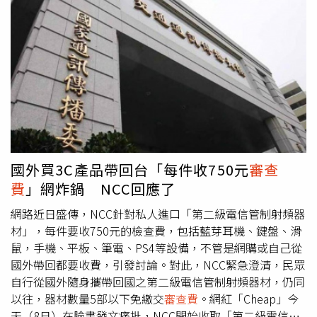
電信管制射頻器材」，需繳
審查費
750元，引起多名網紅、
政治人物砲轟。也有多位民眾在各大網路平台發文表示，自
己在國外購買的遊戲手把、鍵盤等3C用品，以及遊戲周
邊，在海關被收取750元
審查費
，還必須附上切結書才能入
關。更有民眾在網路上發文指出，自己明明只是將3C產品
寄到海外維修，送修回國時同樣要繳交這750元的
審查費
才
能把它「贖回來」，怒轟：「不如直接買新的！」對此，有
民眾已經在「公共政策公開平台」發起提案連署，認為「自
用民生與視聽娛樂器材應排除於『第二級電信管制射頻器材
輸入核准
審查費
』收費項目」。提案者指出，大眾民生視聽
國外買3C產品帶回台「每件收750元
審查
娛樂器材項目等必需品，大多屬於全球認證性消費商品，須
費
」網炸鍋 NCC回應了
由海外購入、送海外維修，包括VR視訊裝置、各廠牌遊戲
機及藍芽設備（遊戲手把、耳機、鍵盤、滑鼠等）。法條修
網路近日盛傳，NCC針對私人進口「第二級電信管制射頻器
改後意外對一般民眾生活造成極大影響，甚至是「不合理的
材」，每件要收750元的檢查費，包括藍芽耳機、鍵盤、滑
開銷費用」，嚴重造成民眾不便、擾民，以及諸多負面觀
鼠，手機、平板、筆電、PS4等設備，不管是網購或自己從
感。鑒於法條出發點為有效管制電信射頻器材進口，並非刻
國外帶回都要收費，引發討論。對此，NCC緊急澄清，民眾
意影響民眾消費權利，建議個人自用民生與視聽娛樂器材，
自行從國外隨身攜帶回國之第二級電信管制射頻器材，仍同
如：全球性客觀無安全顧慮的商品或已損壞需維修之物品，
以往，器材數量5部以下免繳交
審查費
。網紅「Cheap」今
應排除於「第二級電信管制射頻器材輸入核准
審查費
」收費
天（8日）在臉書發文痛批，NCC開始收取「第二級電信管