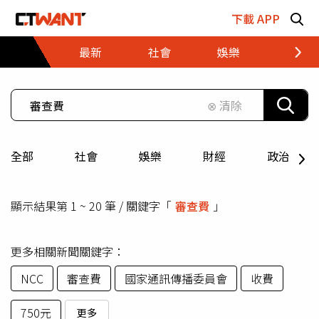
跳至主要內容區塊
下載 APP
最新
社會
娛樂
財經
⊗ 清除
全部
社會
娛樂
財經
政治
顯示結果第 1 ~ 20 筆 / 關鍵字「
審查費
」
更多相關新聞關鍵字：
NCC
審查費
國家通訊傳播委員會
收費
750元
更多