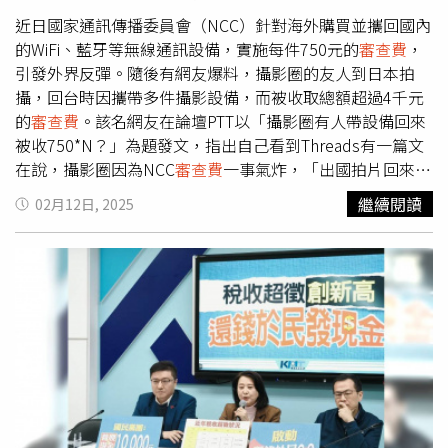
詢時明明說的是「停徵」，結果不到幾個小時就變成「只停
一年」，這種變臉速度實在令人傻眼。她質問NCC，當初收
近日國家通訊傳播委員會（NCC）針對海外購買並攜回國內
審查費
的理由，或現在停徵的理由，為何一年後就不存在
的WiFi、藍牙等無線通訊設備，實施每件750元的
審查費
，
了？這根本坐實了NCC只是想搶錢，「真的是土匪政府。」
引發外界反彈。隨後有網友爆料，攝影圈的友人到日本拍
攝，回台時因攜帶多件攝影設備，而被收取總額超過4千元
的
審查費
。該名網友在論壇PTT以「攝影圈有人帶設備回來
被收750*N？」為題發文，指出自己看到Threads有一篇文
在說，攝影圈因為NCC
審查費
一事氣炸，「出國拍片回來，
攝影器材被收費，收了4千多，氣炸，脆上還嘲諷說，越多
繼續閱讀
02月12日, 2025
專業器材收越多」。這也讓原PO好奇詢問，「NCC不是看
了風向轉彎說限郵寄嗎？怎麼會有人帶自己吃飯傢伙，搭飛
機回家還被收保護費？難不成碰上屏東副站長之流的海關
了？會開任何憑證嗎？板上有從業人員遇到過嗎？」文章曝
光後引起熱議，許多網友紛紛留言表示，「隨身攜帶的二手
貨也收喔，真假」、「剛公佈的時候根本什麼都沒講清楚，
是引起民怨後才改口說海關不容易抓」、「現在單眼都有
WiFi傳輸功能」、「他條文寫那麼模糊，沒人吵就是最寬認
定啊」、「NCC當初那張表根本沒他後來的補充規則，所以
實務上怎麼執行是他們自己說了算」。事實上，國家通訊傳