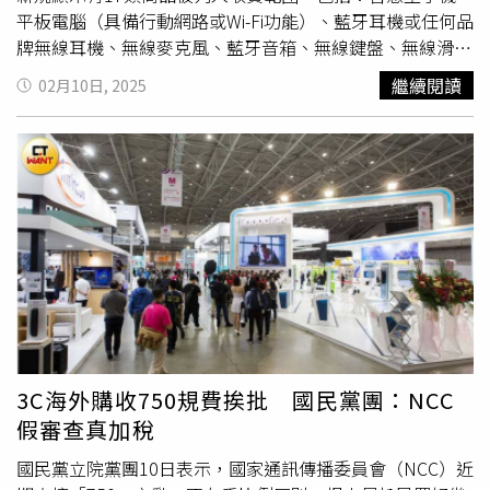
依限繳納。簡言之，縱使尚未繳納
審查費
用，也能先通過進
平板電腦（具備行動網路或Wi-Fi功能）、藍牙耳機或任何品
口審查。NCC強調，民眾於「公共政策網路參與平臺」提案
牌無線耳機、無線麥克風、藍牙音箱、無線鍵盤、無線滑
重新討論收費標準業已通過，該會以謙卑態度面對各界最新
鼠、藍牙鍵盤滑鼠組、遊戲主機（如PlayStation 5、
繼續閱讀
02月10日, 2025
意見，並即刻開啟檢討，基於相關行政成本考量下，思考向
Nintendo Switch）、VR設備（如PlayStation VR2、Meta
使用者收費合理性及執行妥適性。故為回應社會各界意見，
Quest 3）、無線遊戲手把、Wi-Fi分享器、無線路由器、行
將針對自用第二級電信管制射頻器材輸入核准
審查費
通盤檢
動網路熱點分享器、 智慧家居設備：智慧燈泡、智慧插
討。
座、智慧門鈴等、攝影監控設備：無線攝影機、智慧監視攝
影機等、RFID門禁卡、NFC讀取設備、GPS追蹤器。NCC對
此回應，指出有2種情況可免繳750元
審查費
：第一，透過
合法進口商或代理商購買的商品；第二，民眾出國自行購買
並攜帶入境，若數量在5部以內，也無需繳費。NCC進一步
解釋，過去僅針對海外郵寄3部以上的情況收取費用，但新
規調整後，無論數量多少，均需繳納
審查費
。此政策主要目
的是加強對水貨的管理，反映實際行政成本，同時保障消費
者的權益。
3C海外購收750規費挨批 國民黨團：NCC
假審查真加稅
國民黨立院黨團10日表示，國家通訊傳播委員會（NCC）近