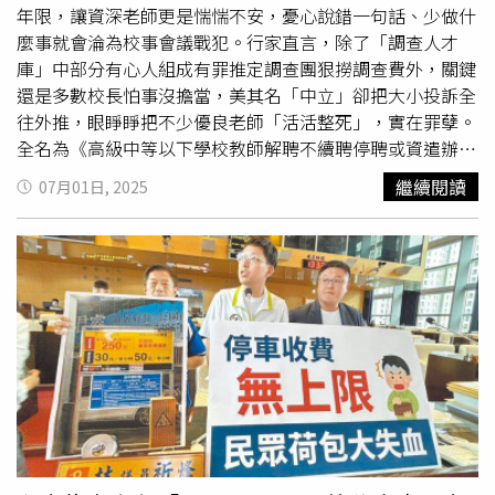
此外，Cheap也批評NCC過去曾提出藍牙商品須繳交750元
年限，讓資深老師更是惴惴不安，憂心說錯一句話、少做什
審查費
，卻未見實際審查行動，讓網購族群無辜受牽連，
麼事就會淪為校事會議戰犯。行家直言，除了「調查人才
「最好笑的是，這種白癡政策都還有人護航，臉腫到媽媽都
庫」中部分有心人組成有罪推定調查團狠撈調查費外，關鍵
認不清了。」
還是多數校長怕事沒擔當，美其名「中立」卻把大小投訴全
往外推，眼睜睜把不少優良老師「活活整死」，實在罪孽。
全名為《高級中等以下學校教師解聘不續聘停聘或資遣辦
法》中規定，學校只要接獲檢舉或知悉教師疑似有損及被害
繼續閱讀
07月01日, 2025
人（學生）的學習權、受教育權、身體自主權、人格發展權
及其他權利時，「得」依校事會議決議，適當調整行為人
（教師）課務或行政兼職。然而不少校事會議「苦主」教師
同聲批評，就是這個「得」字讓校長權力無限膨脹，不少校
長宣稱基於公平起見，避免過去外界批評的「師師相護」，
因此所有投訴案都訴諸校事會議，而校事會議啟動前，同步
需進行先前調查工作，這時必須遴聘教育部「調查人才庫」
中的「專家」來調查，期間有罪推定、不正問訊亂象滿天
飛，北、中、南各地上百位苦主已連聲抗議。儘管目前教育
環境險峻，「校長」一職仍被不少教職人員視為家族榮譽，
而校長的性格也與校務發展息息相關。圖為2024台北市新
任校長聯合就職典禮，非當事人。（圖／報系資料照）校事