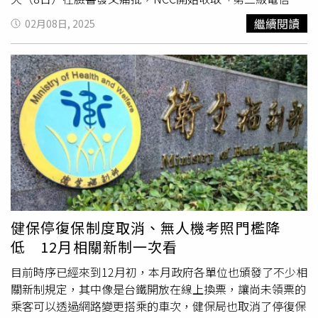
項目。（圖／翻攝公共政策公開平台）該提案上線不到2
制射頻器材輸入核准
審查費
」，每件要750元，若民眾從國
繼續閱讀
02月08日, 2025
天，就湧入4700人連署。不少網友還在聯署頁面留言砲
外購買藍芽耳機、鍵盤、滑鼠，手機、平板、筆電、PS5等
轟：「敢抽750，那敢不敢每件都附上檢測報告，檢測時間
產品及其周邊藍芽設備，不論網購、自行帶回、價值多寡，
檢測單位通通註明，要是做不到是在抽什麼鬼？」、「這個
只要過海關每件都要收750，「根本搶錢，把人民當提款
金額到底是怎麼訂出來的？750真的不合理，就算是75也不
機」。對此，NCC表示，為維持國內電波秩序，且考量民眾
合理。」、「這些檢驗實際上有什麼效用？有讓資安更安
進口貨物有其時效性，NCC每日需及時線上投入許多人力，
全？ 檢驗射頻功率跟資安一點關係沒有。檢驗是否使用非
過年期間亦有安排人力，審查申請人所提供之自用切結書及
法電波頻段？或許有吧，但你要無線滑鼠去搶到電台／電話
產品規格型錄等文件，以確認進口貨品之無線電頻段及發射
頻段也太難為它了吧？」
功率符合我國規定。另外，NCC每年還須編列水、電及維護
資訊系統預算，才能提供民眾方便且有效率通傳服務，因此
依規費法按行政成本收費，新增自用第二級電信管制射頻器
材輸入核准
審查費
新臺幣750元。NCC說明，本次新增收費
標準之項目均已依作業程序辦理，113年7月12日分別於行
健保停復保制度取消、無人機考照門檻降
政院公報資訊網、公共政策網路參與（join）平臺及官網預
低 12月相關新制一次看
告修正草案條文。NCC為傾聽外界意見，亦於113年9月5日
辦理公開說明會，除依說明會現場意見，並依預告期間所蒐
目前時序已經來到12月初，本月政府各單位也頒發了不少相
集意見，部分參採並酌修《電信管理業務規費收費標準》第
關新制規定，其中像是台鐵開放在線上換票，讓尚未領票的
14條修正草案，後經113年10月30日本會1143次委員會議
乘客可以透過網路變更搭乘的車次，健保局也取消了停復保