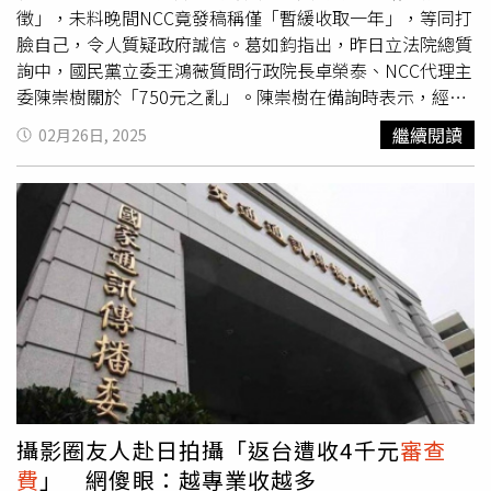
考量下，才提供小額包裹進口免稅優惠。立委擔心一旦取消
外網卡之業者的販售資格及相關實名制，容易規避詐防條例
徵」，未料晚間NCC竟發稿稱僅「暫緩收取一年」，等同打
小額包裹免稅門檻優惠，可能牽動走私更猖獗。圖為高雄關
境外高風險電信事業管制措施，未能真正做到源頭阻詐。唯
臉自己，令人質疑政府誠信。葛如鈞指出，昨日立法院總質
查獲走私私煙，強調查緝不分晝夜（圖／報系資料照）他
有強制舊二類電信登記納管，才能有效防制犯罪，保障民眾
詢中，國民黨立委王鴻薇質問行政院長卓榮泰、NCC代理主
說，現在主張取消小額包裹免稅優惠者，多認為將能「圍堵
財產權益。
委陳崇樹關於「750元之亂」。陳崇樹在備詢時表示，經報
某製造業大國、保護本地產業」，但歷史教訓顯示往往適得
請財政部後，該費用「已經不收取」，當時外界解讀為政策
繼續閱讀
02月26日, 2025
其反。例如，日本對美國車的關稅其實早已降到零，但日本
已正式取消，750元確定不再徵收。不過NCC當晚發出新聞
民眾就是不開美國車，顯見非關稅問題，川普之所以強調
稿，稱將向財政部申請「暫緩收取，停徵一年」，讓外界頓
「不只關稅」，其實也瞭解，墊高關稅簡單，難的是如何改
時霧裡看花。葛如鈞批評，這種文字遊戲不僅未解決民眾關
變各國對美的龐大貿易逆差，確保美國債信。因此，研議
心的「未來是否徵收」問題，更讓人民對政府失去信賴，未
「小額包裹優惠取消」時，也不能只有政治考量，例如，取
來行政院任何政策喊停，是不是還要問清楚「停多久」？葛
消優惠會不會反誤傷在陸台商及國際貿易定位等，最後是否
如鈞質疑，行政院與NCC各說各話，讓人無法接受。官員在
又再次傷害中低收入民眾的小確幸，其實並非小事，都應全
立法院承諾的「停徵」，如今卻變成NCC自行宣布「緩徵一
面考量。針對美國強硬實施全球對等關稅導致「天下大
年」，這是否意味著NCC已經凌駕行政院？若行政院的承諾
亂」，陳國樑坦言，對等關稅確實讓全球不少財政、經濟學
都能被推翻，那麼未來的總質詢是否還有意義？官員的發言
者擔憂大蕭條時代來臨；不過，學者也多清楚，歷史走到現
是否都可以隨意變更？「不收750元，很難嗎？」葛如鈞痛
在，只見有國家更迭、政權輪替，卻從不見學術遭政治永久
批，NCC不僅對人民巧取豪奪，現在更試圖超越行政院，公
淹沒，當美國祭出保護主義，其它大國寧可先以靜制動，就
然奪權，政府應明確交代，750元是否確定取消，而非一再
攝影圈友人赴日拍攝「返台遭收4千元
審查
是例證。
玩弄文字，欺騙民眾。國民黨立委王鴻薇指出，NCC在總質
費
」 網傻眼：越專業收越多