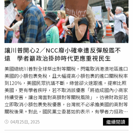
長，阿公才悻悻然離去。徐慧芯直言，其實不論政策如何改
發經舉發仍行駛等6種行為，則將直接採最高罰3.6萬元處
變，一所學校的核心還是校長，如果真是貪瀆、暴力、性平
罰。若偽造變造他車車牌將可直接沒入車輛，而其他偽造、
問題，也輪不到外聘委員，光學校校安就會通報警政與社工
變造及矇領車牌有肇事致人傷亡，或是10年內第2次違反規
處理，但如今多數是「你看了就知道在搞事」的申訴案，多
定，也可沒入車輛。另外，為達到有效嚇阻非汽車所有人的
數校長卻沒有擔當過濾，導致認真優良的老師飽受煎熬與折
駕駛人駕駛未領用有效車牌車輛衍生後續道路違規、治安犯
磨，如今教育界充斥尸位素餐的鄉愿校長，如同逼死良師的
罪等行為，此次修法也加入併罰概念，如果駕駛人明知駕駛
幫兇。台中教育大學教授陳延興則直言，學校行政人員多數
車輛的車牌有問題，仍行駛上路，也將對駕駛人處最高額的
讓川普開心2／NCC廢小確幸遭反彈殷鑑不
法治觀念薄弱，對於如何啟動調查、學校的把關制度沒有明
罰款，共3萬6000元。律師法第9條方面則通過律師若受一
遠 學者籲政治掛帥時代更應重視民生
確觀念，處理程序當然容易有問題，建議教育部要訂有明確
年有期徒刑以上刑之裁判確定、曾受本法所定除名處分等，
的標準作業流程，宣導正式的實施流程與作法問答集，要求
法務部應廢止其律師證書。法務部日前表示，廢止其律師證
美國總統川普對全球祭出對等關稅，閃電取消港澳地區進口
申訴者「實名為原則、匿名為例外」，還必須舉出明確的人
書，以維護律師綱紀及形象，並確保司法威信。另電信管理
美國的小額包裹免稅，且大幅提高小額包裹的進口關稅稅率
事時地物，才需要立案進行調查。陳延興感嘆，校事會議機
業務規費收費標準第十四條則修正新增電信管制射頻材之製
到120％，美國民眾抗議不斷，綠營卻火速跟進，提案比照
制設計的初衷，其實是為了提升對校園事件的反應效率，保
造及輸入審查、封存之
審查費
、封存費或監毀費。
美國，更有學者疾呼，若不取消該優惠「將造成國內小商家
障學生權益，讓問題被釐清，但匿名而釀成濫用，對教師名
持續受害，讓台灣面對高額對等關稅風險」，彷彿財政部若
譽與職涯重大傷害是不可承受，加上頻繁申訴案件影響原本
立即取消小額包裹免稅優惠，台灣就不必承擔美國的高對等
教學，搞得學校烏雲罩頂。他具體建議，每場校事會議調查
關稅後果。對此，國民黨立委葛如鈞表示，有學者力挺政府
委員，應由學校教師代表與教育局共同組成遴選小組，選出
「管制、加嚴」的主張，近年其實早就屢見不鮮，例如之
繼續閱讀
04月25日, 2025
各事件調查者，避免現行「校長自己找人」落人口實，也能
前，NCC(國家通訊傳播委員會）針對特定類別電子產品收
提升調查委員的中立性與公信力，真正落實「調查應超出利
取750元
審查費
引發議論時，就曾有學者、法界人士力挺