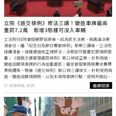
的校長與好事的老師同僚搧風點火，就慘了！他指出，如今
又1分鐘要以2小時計費，業者是不當得利59分鐘，他建議
有看同事不爽的檢舉、校長鏟除眼中釘者，更甚至還傳出
市府應率全國之先，研議修訂停車時間自第2小時起，改為
「職業調查團」賺外快，就是因為匿名舉報成風；一般公家
每分鐘計費，避免民眾被多收取不合理的停車費用。葉昭甫
單位遴聘外部專家演講，就連教育部政務次長葉丙辰等級也
表示，台中市目前共有951處合法公有及民營停車場，其中
立院《道交條例》修法三讀！變造車牌最高
只能領2,000元，外聘委員居然可以「講沒兩句話」就爽領
民營停車場多達614處。由於《停車場法》僅要求民營業者
重罰7.2萬 新增3態樣可沒入車輛
2,500元，看在多年行政眼中「真的很噁心」，教育部若不
提報停車費率給交通局備查，交通局在審查公營或公有委外
明確規定匿名檢舉案一律剔除，「政府就在自毀公信力」。
經營路外停車場，皆要求每小時停車費不得超過40元，至於
立法院9日院會經朝野協商後，成為民生法案、無異議法案
台灣偏鄉教育媒合平台主持人徐慧芯認為不論教育法規怎麼
民營停車場規範每小時停車上限100元為宜，超過律定上限
清倉日，繼「紀念日及節日實施條例」草案三讀後，立法院
修，一校之長的作風仍攸關校務發展與師生安寧，若校長沒
也會柔性規勸。葉昭甫表示，對於未申請登記證的停車場將
接續清倉。接連通過修正律師法，法務部可廢置犯罪律師證
有擔當，恐怕校園亂象不會少。（圖／翻攝自徐慧芯臉書）
加強輔導納管，今年1月迄今已稽查130多家，也依《停車
書；《道路交通管理處罰條例》第12條修正案，針對偽造、
台灣偏鄉教育媒合平台主持人徐慧芯便指出，一般匿名投訴
場法》裁罰，裁罰金額從3000元到1萬5000元不等。對於市
變造或矇領車牌的行為加重處罰；電信管理業務規費收費標
處理的力道會較和緩，畢竟不必向投訴人負責，如果校長反
議員建議自第2小時起改為每分鐘計費，台中市長盧秀燕表
準微調等。根據《道交條例》第12條三讀條文，針對使用偽
而「卯起來」大辦特辦，那當然坐實了校內層峰「自導自
示，可以研究看看。葉昭甫說明，路外停車場要以分計費執
造、變造或矇領牌照，以及未領用車牌行駛、使用吊銷註銷
演」的傳聞。她直言，在人口稠密的市區，確實聽聞一些生
行上有困難，未來將研議落實更細緻的區間計費方式。
牌照等，現行罰款為3600元到1萬800元，新修正條文，最
繼續閱讀
05月09日, 2025
意不好的律師勤跑「校事調查」賺
審查費
。徐慧芯回顧，她
高罰鍰加重為3.6萬元，並當場移置保管車輛，其中使用偽
過去在一所學校服務時，生教組長拍了學生肩膀，隔天學生
造、變造或矇領牌照，將按照最高額加倍處罰，將可重罰
竟包了三角巾與阿公衝來校長室飆罵要提告，她心知言過其
7.2萬元。另未領用牌照行駛、牌照吊扣期間行駛、已領有
實，便自掏腰包拿了500元責成護理師陪同學生到衛生所重
號牌而未懸掛或不依指定位置懸掛、牌照經繳銷吊銷或註銷
照X光，再請醫師開了個康復證明，並委婉地「按耐」家
等無牌照仍行駛、報廢登記汽車仍行駛、車牌遺失未申請補