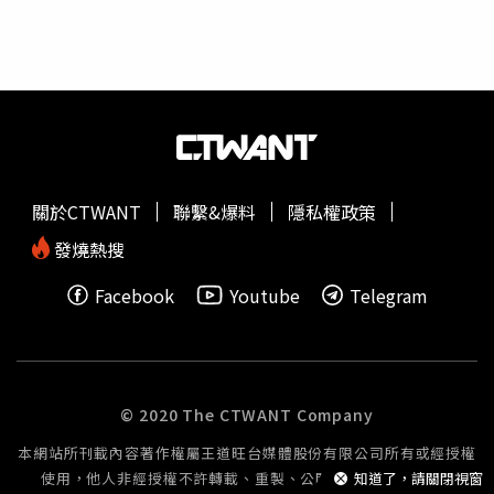
諮詢委員上限2萬元。
者可免收費用。民航局表示，新制將分三階段實施。第一階
段從今年12月1日開始，主要涉及證照、測驗、檢驗及活動
等收費標準的調整，同時輔導業者完成無人機相關安全檢
測。第二階段將於114年12月1日實施，屆時市面上販售的
無人機必須通過資安檢測、商品檢驗和型式檢驗並完成登
錄。第三階段則訂於116年12月1日起實施，配合無人機註
冊2年效期，法人活動將禁止使用未完成檢驗及登錄的無人
機。
關於CTWANT
聯繫&爆料
隱私權政策
發燒熱搜
Facebook
Youtube
Telegram
© 2020 The CTWANT Company
本網站所刊載內容著作權屬王道旺台媒體股份有限公司所有或經授權
使用，他人非經授權不許轉載、重製、公開播送或公開傳輸。
知道了，請關閉視窗