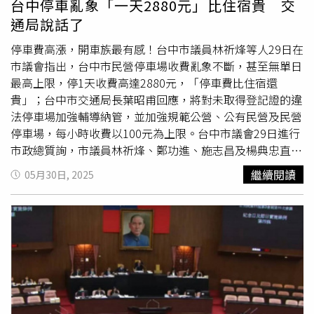
台中停車亂象「一天2880元」比住宿貴 交
會議苦主之一的阿愷（化名）便激動直指，校事會議詭異之
通局說話了
處其實有三：首先，「匿名」檢舉竟可成案，已違背《行政
程序法》中的「具名檢舉」才需處理原則；第二，由於校長
停車費高漲，開車族最有感！台中市議員林祈烽等人29日在
「球員兼裁判」可從人才庫中自由選聘調查者，「但地院院
市議會指出，台中市民營停車場收費亂象不斷，甚至無單日
長能指名承審法官的嗎」；最後，校事會議不像「刑事訴訟
最高上限，停1天收費高達2880元，「停車費比住宿還
法」、「民事訴訟法」般有嚴謹程序規範，不服會議結論要
貴」；台中市交通局長葉昭甫回應，將對未取得登記證的違
申訴時，該去哪申訴都沒個明確規範，這種「拐瓜劣棗」拼
法停車場加強輔導納管，並加強規範公營、公有民營及民營
裝成的調查報告，居然能具體建議教師「滾蛋」，實在不可
停車場，每小時收費以100元為上限。台中市議會29日進行
思議。一名北部資深學務主任就批評，這類調查美其名是
市政總質詢，市議員林祈烽、鄭功進、施志昌及楊典忠直
「外聘中立人士」，但源頭根本是校長從人才庫找的，來的
指，台中市停車場「高收費、無上限、亂計費」等問題頻
繼續閱讀
05月30日, 2025
根本是校長意志的橡皮圖章，有的是幫孫子撈奶粉錢的退休
傳，要求市府加強管理。林祈烽說，民眾向他投訴，部分停
校長、生意慘淡的律師、爽賺公假兼外快社會學者等，當然
車場例假日每小時收費高達120元，無單日最高上限，停1
甘於做校長的打手，還能「吃好逗相報」互相合作，你校的
天被收取2880元的停車費，「停車費比住宿還貴，這樣誰
事情聘我處理、我校的案件找你幫忙，互相撈外快，多跑幾
敢來台中玩？」有的業者只要停車跨夜直接以24小時計費，
場調查，月撈新台幣10萬元輕鬆愉快。他坦言，早年的老師
相當不合理。林祈烽說，台中市有很多未取得停車場登記證
「匪類」甚多，暴力甚至性侵卻混到退休者不少，很多家長
的民營停車場，其中多達50場每小時收費超過100元，他也
童年遭遇過卻求助無門，因此現在動輒對老師「發揮想像
要求交通局應有相關機制
審查費
率的合理性，面對過高費率
力」羅織罪名，其實只是投射自己童年的委屈，若遇到顢頇
也應要求業者修正。林祈烽還說，很多民營停車場停1小時