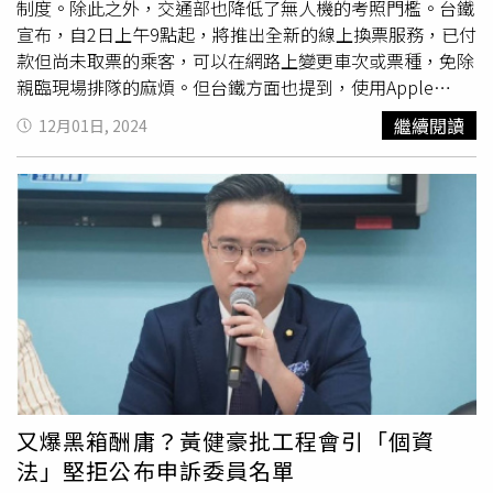
審議通過。NCC考量年關將近，並讓外界提早因應，分別於
制度。除此之外，交通部也降低了無人機的考照門檻。台鐵
113年11月12日、114年1月24日及114年2月3日在NCC申請
宣布，自2日上午9點起，將推出全新的線上換票服務，已付
網頁預告新增「自用第二級電信管制射頻器材輸入核准
審查
款但尚未取票的乘客，可以在網路上變更車次或票種，免除
費
」費用相關資訊，讓申請人預先因應。NCC補充，本次增
親臨現場排隊的麻煩。但台鐵方面也提到，使用Apple
訂的
審查費
，不適用民眾自行從國外隨身攜帶回國之第二級
Pay、Google Pay等行動支付購票的旅客，暫時還無法享受
繼續閱讀
12月01日, 2024
電信管制射頻器材，只要器材數量在5部以下，就免繳
審查
這項便利。而在泰國旅遊部分，自12月1日起，旅客入境泰
費
。
國6大主要國際機場前，需先申請電子旅行授權（ETA），
後續只要掃瞄ETA的QR CODE就可通關。而ETA每次申請最
長停留時間可達60天，期滿後可再延長30天。在無人機考
照部分，交通部先前修正「遙控無人機管理規則」，宣布自
1日起實施，其中包括放寬操作證申請年齡限制從16歲降至
14歲，並將操作證效期從2年延長至3年。規費調整方面，
實體檢驗合格證從250元調升至500元，新設立的專業操作
證收費500元，而普通操作證則維持250元。操作人員的基
本級和高級術科測驗費用也從500元上調至1200元。無人機
活動申請
審查費
用將改採分級收費制度。對於高度不超過
400呎的飛行活動，許可期限為3個月，收費1000元；若飛
又爆黑箱酬庸？黃健豪批工程會引「個資
行高度超過400呎，或在禁航區、限航區及航空站或飛行場
法」堅拒公布申訴委員名單
周邊區域飛行，許可期限為2個月，收費2000元。農政機關