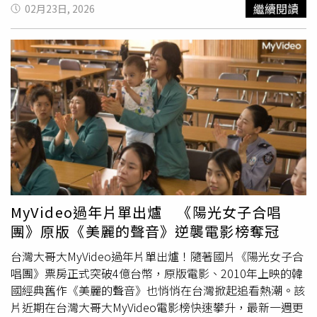
卻在網路上被謠傳成廢墟。20日晚間9時許，22 歲阮姓女子
繼續閱讀
02月23日, 2026
夥同34歲林姓男子、22歲呂姓男子共3人，從飯店受損的側
門潛入，並在入內後大肆翻找財物，黃男聽聞聲響報警，警
方到場後逮捕3人，並在林嫌身上搜出一顆價值約2000 元的
古玩。經被害人當場指證，警方依竊盜罪嫌將 3 人移送台北
地檢署偵辦。21日凌晨，19 歲陳姓男子又帶著20歲劉姓男
子、20歲張姓男子、19歲俞姓男子、19歲黃姓男子和17歲
吳姓少女潛入，由損壞的側門步行侵入內搜尋財物，黃男發
現後立刻報警，警方趕抵後將6人逮捕，但未從他們身上搜
出贓物。全案成年人部分依竊盜未遂罪移送臺北地方檢察署
偵辦，未成年人部分依少年事件處理法移送臺北地方法院少
年法庭審理。2組人馬皆供稱是由網路上看到有關於上開地
點之介紹，誤認為此處是無人居住的廢墟，這才決定到此夜
MyVideo過年片單出爐 《陽光女子合唱
遊探險並挖寶，但新店分局強調，該地仍為私人產權，警方
團》原版《美麗的聲音》逆襲電影榜奪冠
呼籲民眾切勿聽信網路謠言，請勿再違法前往該地以免觸
法。
台灣大哥大MyVideo過年片單出爐！隨著國片《陽光女子合
唱團》票房正式突破4億台幣，原版電影、2010年上映的韓
國經典舊作《美麗的聲音》也悄悄在台灣掀起追看熱潮。該
片近期在台灣大哥大MyVideo電影榜快速攀升，最新一週更