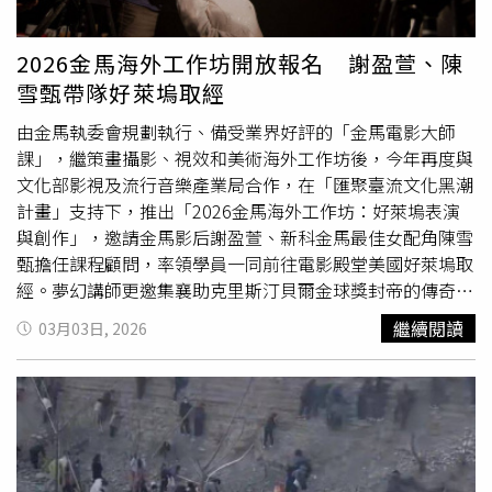
PIECE是什麼」與魯夫身世線索，部分內容被封存並沉入
651公尺深海。（圖／翻攝自YT，ONE PIECE公式）官方影
2026金馬海外工作坊開放報名 謝盈萱、陳
片顯示，裝有答案的寶箱被送往海洋並沉入水深651公尺的
雪甄帶隊好萊塢取經
位置，等同於將《航海王》故事中象徵終極寶藏的概念帶入
現實世界。這項企劃也被視為對粉絲長年追尋「ONE
由金馬執委會規劃執行、備受業界好評的「金馬電影大師
PIECE是什麼」的一種象徵性回應。《航海王》故事圍繞主
課」，繼策畫攝影、視效和美術海外工作坊後，今年再度與
角魯夫展開，他踏上海賊旅程，目標是找到海賊王羅傑留下
文化部影視及流行音樂產業局合作，在「匯聚臺流文化黑潮
的傳說寶藏「ONE PIECE」。多年來讀者對寶藏內容提出
計畫」支持下，推出「2026金馬海外工作坊：好萊塢表演
各種猜測，例如象徵友情或夢想等抽象概念。不過尾田榮一
與創作」，邀請金馬影后謝盈萱、新科金馬最佳女配角陳雪
郎過去曾表示，「ONE PIECE」並非抽象象徵，而是一個
甄擔任課程顧問，率領學員一同前往電影殿堂美國好萊塢取
確實存在的實體獎勵。《航海王》作者尾田榮一郎親筆寫下
經。夢幻講師更邀集襄助克里斯汀貝爾金球獎封帝的傳奇表
「ONE PIECE是什麼」與魯夫身世線索，部分內容被封存
演教練尚路易羅德里格、艾美亞當斯金球獎封后的幕後推手
繼續閱讀
03月03日, 2026
並沉入651公尺深海。（圖／翻攝自X，@Eiichiro_Staff）另
華納洛夫林，以及輔佐珍妮佛安妮斯頓榮獲艾美獎多項提名
外，《航海王》自1997年開始在漫畫雜誌《週刊少年
的南希班克斯，引領學員探索影像創作的無限可能。金馬電
Jump》連載，至今已接近30年。官方統計顯示，作品單行
影大師課去年邀來好萊塢表演和選角指導開設工作坊，成功
本在日本國內累計發行量超過4億5000萬冊，海外發行量則
將表演訓練現場搬到台灣，獲得業界高度肯定之餘，也顯示
超過1億5000萬冊，全球總量突破6億冊。與2022年8月約5
台灣影視產業對國際交流的殷切需求。因此特別規劃以「表
億1000萬冊相比，短短約3年半時間再增加約9000萬冊，持
演與創作」為核心的海外工作坊，帶領演員、導演、編劇等