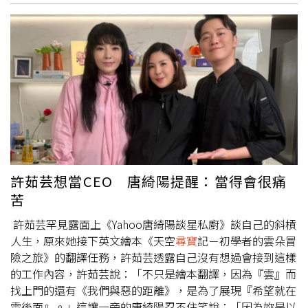
（Museum of Somerset），讓更多人能親眼見證這段塵封
110日圓（約新台幣23元），超便宜價格讓他立刻決定入
千年的歷史。
手。原PO原本還以為自己被幸運女神眷顧，撿到超值便宜
貨，因此買下後立刻打開確認內容物，沒想到打開遊戲盒
後，裡面放的卻不是熟悉的瑪利歐（Mario）與路易吉
（Luigi）遊戲光碟，而是一片前任持有者疑似忘記取出的成
人影片DVD，離譜發展讓他當場哭笑不得。事件曝光後，立
刻吸引大批日本與海外網友朝聖討論，不少人更開始瘋狂開
玩笑。有人留言表示：「這變成支援另一種控制器的單人遊
戲了」、「尺寸升級了，給好評」，甚至還有人笑稱：「網
球現實中能打，但巨乳大姊姊現實裡不存在啊！」不過，也
有部分玩家對二手遊戲市場的品管感到擔憂，認為「打開發
許茹芸想當CEO 唐綺陽提醒：當得會很痛
現不是遊戲片，真的太誇張」，也有人直言，未來購買實體
苦
二手光碟時，恐怕都得現場錄影自保，避免再遇到類似「貨
不對辦」的誇張狀況。這起烏龍事件也再度掀起玩家對實體
許茹芸罕見露面上《Yahoo唐綺陽談星私廚》談自己的斜槓
二手遊戲市場的討論，不少人認為，雖然這次事件偏搞笑，
人生，原來她接下英文繪本《天空
尋寶
記－初學者的雲朵冒
但若遇到高價收藏遊戲被調包，恐怕就不只是笑笑而已。網
險之旅》的翻譯任務，許茹芸透露自己沒有想過會接到這樣
友在二手店購買《瑪利歐網球GC》，打開後卻發現裡面竟
的工作內容，許茹芸說：「不只是繪本翻譯，因為『雲』而
是成人影片DVD。（圖／翻攝自X，@shige4si4）
找上門的還有《我們與惡的距離》，是為了展現『希望就在
雲後面』。」這讓一旁的唐綺陽忍不住笑說：「因為妳是以