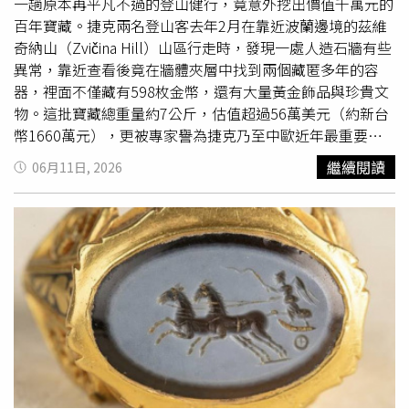
將 AI 視為戰略產業核心，今年砸下高達二十三點七兆韓元
一趟原本再平凡不過的登山健行，竟意外挖出價值千萬元的
的官方研發預算，明確將 AI 與先進晶片列為國家關鍵技
百年寶藏。捷克兩名登山客去年2月在靠近波蘭邊境的茲維
術，透過國家預算與租稅優惠全力建立本土模型與國家算力
奇納山（Zvičina Hill）山區行走時，發現一處人造石牆有些
中心。AI（人工智慧）產業鏈的範圍非常廣泛，通常被分類
異常，靠近查看後竟在牆體夾層中找到兩個藏匿多年的容
為四大核心類別。一、基礎層（Hardware &
器，裡面不僅藏有598枚金幣，還有大量黃金飾品與珍貴文
Infrastructure）:半導體與晶片（IC 設計/製造）： GPU、
物。這批寶藏總重量約7公斤，估值超過56萬美元（約新台
ASIC、FPGA、NPU。伺服器與硬體組裝： AI 伺服器、散熱
幣1660萬元），更被專家譽為捷克乃至中歐近年最重要的
系統、高速傳輸模組。雲端基礎設施（CSP）： 提供雲端算
寶藏發現之一。綜合《Ecoticias》、《Futura Sciences》等
繼續閱讀
06月11日, 2026
力與儲存空間。二、技術層（Algorithms & Platforms）:大
外媒報導，兩名登山客於2025年2月在山區抄捷徑時，發現
語言模型（LLM）與基底模型： 開發生成式 AI 的核心模
一個鋁製容器從石牆縫隙中露出一角。打開後赫然看見大批
型。機器學習/深度學習平台： 提供模型訓練、部署的工
以黑色布料包裹、排列整齊的金幣。兩人隨後在距離約1公
具。數據處理與標註： AI 需要乾淨的資料來學習，這類別
尺處又找到另一個金屬盒，裡頭收藏10只手鐲、16個鼻煙
專門進行資料清洗、標註與儲存（如 Scale AI、
盒與菸盒、粉盒、梳子、金屬鍊條、小鑰匙及網狀提袋等貴
Snowflake）。三、應用層（Applications & Software）:生
重物品。兩人並未私自收藏，而是立即將寶藏全數送交東波
成式 AI 工具： 文字生成、圖像生成、程式碼輔助、影音創
希米亞博物館（Museum of Eastern Bohemia）鑑定。經館
作。企業級 SaaS 服務： 結合 AI 的辦公室軟體、客戶關係
方清點後確認，寶藏內共有598枚金幣，金幣重量約3.4至
管理、人力資源系統。垂直領域 AI（以技術區分）。電腦視
3.7公斤，整批文物總重約7公斤。若以黃金市價計算，價值
覺（Computer Vision）： 人臉辨識、影像分析。自然語言
已超過56萬美元，但考量歷史與考古意義，實際價值可能更
處理（NLP）： 語音辨識、即時翻譯、智能客服。四、終
高。博物館考古部門主管諾瓦克（Miroslav Novák）表示，