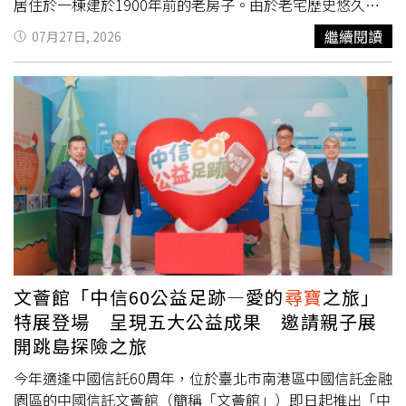
居住於一棟建於1900年前的老房子。由於老宅歷史悠久，
屋內藏有不少神祕角落，夫妻倆決定整理地下室時，發現樓
繼續閱讀
07月27日, 2026
梯下方有一面遭磚牆封住的空間，便動手拆除，想看看裡頭
是否藏有其他物品。拆開後，兩人陸續發現一些煤炭，以及
一個鏽蝕嚴重、外觀骯髒且爬滿昆蟲的油漆桶。露易莎表
示，油漆桶散發濃烈氨味，因此夫妻倆一直不敢打開，只能
先將它放置一旁，這一放就是好幾個月。直到某天終於鼓起
勇氣，夫妻倆特地拿起手機錄下開箱過程。沒想到打開桶蓋
後，裡面並非油漆，而是一疊又一疊保存完整的紙鈔，全是
1970年代發行的英鎊，總金額超過1000英鎊。影片隨後分
享到TikTok，吸引近20萬人觀看，不少網友直呼宛如電影情
節。露易莎受訪時表示，全家人原本完全沒想到桶子裡竟然
藏著現金，「孩子們看到時都非常興奮，這將會成為他們一
輩子難忘的回憶。」她也透露，自己當時正好失業，這筆意
文薈館「中信60公益足跡—愛的
尋寶
之旅」
外之財來得正是時候，不僅能支付部分生活帳單，也能帶孩
特展登場 呈現五大公益成果 邀請親子展
子們吃點好吃的、添購生活用品，「至少讓我們幾個星期不
開跳島探險之旅
用為錢太過擔心。」影片曝光後，許多網友紛紛留言分享感
受，有人好奇這些舊鈔是否仍可使用，也有人打趣表示「我
今年適逢中國信託60周年，位於臺北市南港區中國信託金融
們家地下室只找到老鼠和松鼠的頭骨。」另有熟悉收藏的網
園區的中國信託文薈館（簡稱「文薈館」）即日起推出「中