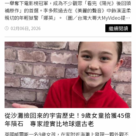
一舉奪下電影榜冠軍，成為不少觀眾「看完《陽光》後回頭
補原作」的首選。李多熙過去在《美麗的聲音》中飾演溫柔
親切的年輕獄警「娜英」。（圖／台灣大哥大MyVideo提
供）迎接農曆新年，台灣大哥大MyVideo也同步端出多部溫
繼續閱讀
02月06日, 2026
馨、刺激又適合闔家觀賞的強片，包含動作喜劇《大蟒蛇》
搶先版、動畫強片《海綿寶寶電影版：
尋寶
大冒險》搶先版
皆光速上架，並跟播收視開紅盤的話題韓劇《榮耀：她們的
法庭》及新番動漫《葬送的芙莉蓮》、《咒術迴戰 死滅迴
游前篇》、《燃油車鬥魂》、《判處勇者刑》、《我推的孩
子》等同部跟播，陪伴觀眾九天連假不孤單！《海綿寶寶電
影版：
尋寶
大冒險》笑料滿滿。（圖／台灣大哥大MyVideo
提供）近期因《單身即地獄》獲得全球知名度的主持人李多
熙，高挑的身影早就出現在《美麗的聲音》！當時年僅25
歲、正值演員出道第7年的她，在片中飾演溫柔親切的年輕
獄警「娜英」，成為串起整個女子監獄合唱團的重要角色之
一。李多熙曾透露，試鏡前原本對其中一名受到性侵的受刑
從沙灘撿回來的宇宙歷史！9歲女童拾獲45億
人角色更感興趣，但在與導演會面時因緊張而答非所問、忍
年隕石 專家證實比地球還古老
不住笑出來，反而讓導演認定她「笑起來的樣子就像娜
英」，意外促成角色定案。當年她曾因戲劇《太王四神記》
英國威爾斯一名9歲女孩，在家附近海灘上發現一顆外觀不