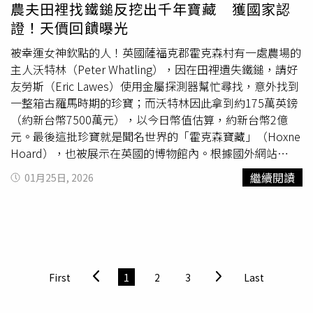
險》搶先版、挪威成人動畫音樂喜劇電影《取精急轉彎》。
數十億年形成的金色微小晶體，讓亞莉安娜一家人驚嘆連
農夫田裡找鐵鎚反挖出千年寶藏 獲國家認
喜愛驚悚題材的觀眾，劉以豪、袁澧林與曹佑寧主演的驚悚
連。這項發現也讓亞莉安娜在學校聲名大噪，成為校園風雲
證！天價回饋曝光
片《山忌 黃衣小飛俠》、越南恐怖電影《冥燈》、印尼電
人物。她受邀在學校集會上親自講述
尋寶
過程，並笑稱：
影《冥婚》帶來恐怖新體驗；動作迷則可選擇刺激感官的
「現在每天都要帶一支筆，因為有很多同學找我簽名！」她
被幸運女神欽點的人！英國薩福克郡霍克森村有一處農場的
《暗影部隊》。此外，由王源、李晨等人主演的中國諜報懸
也難掩興奮地說：「我找到的東西，可能來自一顆早已不存
主人沃特林（Peter Whatling），因在田裡遺失鐵鎚，請好
疑片《孤星計劃》與印尼恐怖片《侵愛家人》則在台灣大哥
在的行星！」對於是否願意出售這顆隕石，亞莉安娜毫不猶
友勞斯（Eric Lawes）使用金屬探測器幫忙尋找，意外找到
大MyVideo獨家上架，從感動、歡笑到緊張刺激一次滿足。
豫地表示：「不管給我多少錢，我都不會賣掉它。這是我找
一整箱古羅馬時期的珍寶；而沃特林因此拿到約175萬英鎊
到過最棒的東西，我想和全世界分享！」亞莉安娜在校園晨
（約新台幣7500萬元），以今日幣值估算，約新台幣2億
會上向同學分享自己的驚奇發現，如今成為學校小名人。
元。最後這批珍寶就是聞名世界的「霍克森寶藏」（Hoxne
（圖／翻攝自X，@NeuralSpace_）
Hoard），也被展示在英國的博物館內。根據國外網站
「IFLScience」報導，這個幸運的故事發生於1992年11
繼續閱讀
01月25日, 2026
月，沃特林在薩福克郡霍克森村有一處農場，某次工作後不
小心將一把鐵鎚遺失在田野間。沃特林找來身為業餘金屬探
測愛好者的退休園丁好友勞斯幫忙找鐵鎚。沒想到，勞斯用
金屬探測器尋到一箱古羅馬時期的錢幣與湯匙。兩人沒有把
這些古物拿去轉賣，而是通報警方與考古單位，更讓專業團
隊到農場裡調查。之後考古人員發現這批古物規模驚人，共
First
1
2
3
Last
含15233枚錢幣、銀器、黃金珠寶和很多湯匙，還有一些盥
洗工具；而多虧沃特林與勞斯的重要決定，才讓考古人員能