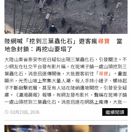
續刷新漫畫出版紀錄。為紀念這項里程碑，《航海王》官方
相關電影工作者，前往全球電影重鎮美國加州，拜師好萊塢
YouTube頻道公開這支特別影片，這項企劃公開後，在全球
頂尖表演教練，研習劇本分析、角色塑造及鏡頭表演等實務
粉絲社群引發討論。有粉絲認為，將答案沉入海底的做法與
技巧。多次參與金馬電影大師課的謝盈萱和陳雪甄，這回欣
故事中的
尋寶
冒險相互呼應，也有人開玩笑表示，如果真的
然接下課程顧問和帶隊任務。謝盈萱表示：「一直以來，我
有人找到海底寶箱，也許就能提前得知「ONE PIECE」的
很喜歡參加各樣不同的表演課程。即使有時候就是會緊張，
真正秘密。
但我又如此著迷，在課堂裡努力去理解、去挖掘，遇見自己
陸網喊「挖到三葉蟲化石」遊客瘋
尋寶
當
的盲區，或是在過程中學習放鬆。」她也期待不同職位的電
地急封鎖：再挖山要塌了
影人一起來報名探索，透過彼此的專業一同豐富鏡頭前的創
作，以滿載而歸解鎖這趟旅程。陳雪甄也深感表演像是無窮
大陸山東省泰安市近日疑似出現三葉蟲化石，引發關注。不
無盡的未知探險，每年的金馬大師課都讓她宛如被充電、被
少網友在社交平台發布影片稱，在斑鳩子鎮一處山頭挖到三
再次啟發，她更驚喜「金馬海外工作坊」今年計劃的夢幻旅
葉蟲化石，消息迅速傳開後，大批遊客前往「
尋寶
」。畫面
程，興奮地表示：「期待結伴台灣的優秀演員們，我們一起
顯示，光禿山坡上聚集大量人潮，每人手持小鏟子、螺絲起
前往LA
尋寶
！」「2026金馬海外工作坊」重磅邀來尚路易
子不斷敲擊岩層，甚至有人站在陡峭邊坡開挖，引發安全疑
羅德里格、華納洛夫林與南希班克斯三位頂尖表演教練。瑪
慮。《瀟湘晨報》報導，有網友發布影片，聲稱在斑鳩子鎮
格羅比、克里斯汀貝爾、關繼威等好萊塢巨星御用的傳奇名
一處山頭挖到三葉蟲化石。消息迅速在網路上瘋傳，大批遊
師尚路易羅德里格，他將教授如何以著名的「亞歷山大技
客前往當地
尋寶
，拿小鏟子、螺絲起子等物敲擊岩。對此，
繼續閱讀
02月23日, 2026
巧」運用於特寫鏡頭拍攝，融合呼吸藝術與身體覺察，讓豐
轄區派出所人員表示，考量山體存在安全隱患，已緊急封山
沛情感躍然銀幕上。被譽為「表演治療師」的華納洛夫林，
管制，並安排員警值守，「山坡鬆動，再挖可能造成坍
不僅是萊恩雷諾斯、柔伊黛絲香奈、葛倫鮑威爾等演員的指
塌」，呼籲民眾切勿擅自進入。斑鳩子鎮政府工作人員指