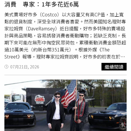
自 2017 年起舉辦暑期特展，至今已超過 38萬人次造訪，歷
消費 專家：1年多花近6萬
年特展推廣普惠金融教育，將艱澀的金融知識轉化為淺顯易
懂理財常識，深受大、小朋友的喜愛。「中信60公益足跡—
美式賣場好市多（Costco）以大容量又有高CP值，加上寬
愛的
尋寶
之旅」特展則以五大公益作為策展主軸，打造童書
鬆的退貨制度，深受全球消費者喜愛。然而美國知名理財專
敘事風格的沉浸式展覽，如中信慈善基金會長期推動之「點
家拉姆齊（DaveRamsey）近日提醒，好市多特殊的賣場設
燃生命之火」全民愛心募款運動、扶植偏鄉23支少棒及青少
計與商品策略，容易誘發消費者衝動購物；若缺乏克制，長
棒的「愛接棒計畫」，皆詳列於慈善島；毒品島設有毒品嗅
期下來可能在無形中掏空民眾荷包，累積衝動消費金額恐超
覺體驗與毒品包裝展示，教導小朋友拒絕毒品的重要性；體
過10萬美元（約新台幣351萬元）。根據外媒《The
育島則介紹全臺人氣最高的中信兄弟棒球隊與新北中信特攻
Street》報導，理財專家拉姆齊說明，好市多的初衷在於協
籃球隊，最受小朋友好評。民眾觀展還可蒐集安排於各展區
助消費者節省開支，透過大批購物的薄利多銷模式降低單件
繼續閱讀
07月21日, 2026
的小翔、桑德、小火子等吉祥物圖樣套色明信片，完成指定
商品成本，加上旗下自有品牌Kirkland主打優質且價格實
任務，即可換取精美贈品。「中信60公益足跡—愛的
尋寶
之
惠，以及極具彈性退貨政策的加持，確實為顧客提供了極佳
旅」特展即日起至今年10月12日止，於中國信託金融園區A
的購物保障與實惠選擇。然而，拉姆齊引述一項統計數據指
棟1樓展出，開放20人以上親子團體及學校預約平日導覽。
出，美國民眾平均每月在無計畫的衝動購物上花費是150美
更多展覽及活動資訊，請至「中國信託文薈館CTBC
元（約新台幣4884元），一年下來就要1800美元（新台幣
Museum」Facebook粉絲專頁及中國信託文薈館官網查
58000元）；若將此習慣延續一生，總衝動消費金額將累積
詢。
超過10萬美元（約新台幣351萬元），意外變成許多家庭財
務流失的隱形缺口。拉姆齊指出，這種衝動購物的行為往往
源自多種心理與現實因素，有時是為了宣洩壓力的「零售療