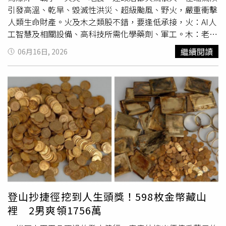
2026/10/11 (日)，購票請洽寬宏售票。
引發高溫、乾旱、毀滅性洪災、超級颱風、野火，嚴重衝擊
人類生命財產。火及木之類股不錯，要逢低承接，火：AI人
工智慧及相關設備、高科技所需化學藥劑、軍工。木：老人
疾病、慢性病及癌症等生技藥品、醫學手術相關生技、綠
繼續閱讀
06月16日, 2026
能、儲電、ESG節能減碳。人工智慧（AI）五行屬「火」，
是今年投資的重中之重，他分享自身投資經驗，依照2026
年丙午火馬年為投資參照，看好AI族群相關個股，今年截至
5月底績效結算，股市獲利已達250％。台灣股市受惠於全
球人工智慧（AI）狂潮與半導體供應鏈的爆發性成長，憑藉
4.95 兆美元的總市值，正式超越印度，躍居全球第五大股
票市場。此排名僅次於美國、中國大陸、日本與香港。手握
AI 供應鏈兵權的輝達（NVIDIA）執行長黃仁勳已選定在台
設立大型研發與營運中心，台灣總部及研發中心將落腳於台
北市北投士林科技園區（北士科），定名為「星群」
（NVIDIA Constellation）園區，並計畫在五年內於台北、
台南、高雄等地擴大招募4千名員工。每年輝達對台積電
登山抄捷徑挖到人生頭獎！598枚金幣藏山
（先進製程與CoWoS封裝）及其他供應鏈的資本投資、預
裡 2男爽領1756萬
付款與採購金額規模已高達數百億至1,500億美元。韓國則