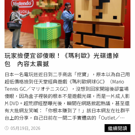
文明托後續還在同一地區發現另一批羅馬時期寶藏，進一步
布魯克林的下水道裡頭，警方當時表示，他們目的是尋找
證明該區域過去可能曾是重要聚落或權貴活動地點。這批文
「黃金、珠寶與槍枝」，最終都遭到逮捕；接著2025年又
物隨後被依英國《寶藏法》（Treasure Act）認定為國寶級
發生一起類似案件，3名
尋寶
客也被逮，他們向警方坦承是
寶藏。不過寶藏出土後並未立刻帶來財富，反而引發一場所
因為很多人的金子會掉到下面，所以想撿來賣錢。相關單位
有權爭議。由於發現地點涉及地主、活動主辦單位及
尋寶
者
指出維修人員已對下水道系統進行檢查，未發現任何損壞，
權益，案件一度進入司法程序。經過多年調查與法院審理
並強調擅自進入下水道極度危險且屬違法行為。
後，最終確認凱文明托與地主擁有相關權利。為了讓這批珍
貴文物留在當地，英國西南文化遺產信託基金會（South
玩家撿便宜卻傻眼！《瑪利歐》光碟遭掉
West Heritage Trust）隨後展開募款，希望將寶藏永久收藏
包 內容太震撼
於博物館。歷經多年籌資，基金會最終以約7.8萬英鎊（約
新台幣312萬元）購入整批文物，其中光是黃金戒指估值就
日本一名電玩迷近日到二手商店「挖寶」，原本以為自己用
高達7.5萬英鎊。依照規定，出售所得由地主與發現者共同
超低價格撿到任天堂經典遊戲《瑪利歐網球GC》（Mario
分享，凱文明托再與共同
尋寶
的好友菲爾科斯特洛分配收
Tennis GC／マリオテニスGC），沒想到回家開箱後卻當場
益。凱文明托受訪時坦言，自己從未想過一次
尋寶
活動竟能
傻眼，因為盒子裡裝的根本不是遊戲光碟，而是一片成人影
改變人生。他表示，收到這筆錢後第一件事就是還清房貸，
片DVD。超荒謬經歷曝光後，瞬間在網路掀起熱議，甚至還
卸下長年經濟壓力，未來也計畫逐步減少工作時間，提前享
有大批網友笑喊：「你根本賺到了！」該日本網友在社群平
受退休生活。不過比起金錢，他更高興的是這枚見證1700
台上的分享，自己日前在一間二手實體店的「Outlet／
年歷史的古羅馬戒指最終留在家鄉，未來將先於薩默塞特郡
Junk（出清、報廢）」專區
尋寶
時，意外發現一款任天堂
繼續閱讀
05月19日, 2026
多所學校巡迴展出，之後永久典藏於薩默塞特博物館
GameCube經典作品《瑪利歐網球GC》，而且售價竟只要