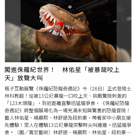
解及堆疊各種大型家具與廢棄物，提升工作效率。事業真正
品牌創辦人安田隆夫發明的「壓縮陳列」。這項獨特策略源
迎來轉機是在2022年初。兄弟倆將創業所得幾乎全數投
自安田隆夫29歲時經營的特價店「泥棒市場」，當時因店面
入，以超過8萬美元購入第一輛傾卸卡車。新車載運量約為
僅18坪，只能將貨品一路堆疊至天花板，並貼滿手寫海報，
皮卡的8倍，不僅大幅減少往返垃圾場的次數，也讓公司能
不料這種雜亂空間反而激發顧客翻箱倒櫃的挖寶樂趣，成為
承接更多大型案件，並開始聘請員工協助作業。報導指出，
唐吉訶德的原型。安田隆夫更因此打破傳統零售業「好找、
Junk Teens於2022年營收突破20萬美元；2023年再添購第
好拿、一目瞭然」的鐵則，制定了「難找、難拿、難看見」
二輛傾卸卡車，並租下倉庫存放可捐贈、轉售或回收再利用
的「三難原則」，藉此帶給消費者強烈的驚喜與成就感。林
的物品，全年營收逼近百萬美元。到了2025年，公司營收
氏璧說明，安田隆夫這種策略能有效創造衝動購物並延長顧
已達300萬美元，預估2026年可望突破500萬美元。目前
客滯留時間，由於窄小的走道與頂天立地的商品讓人在店內
Junk Teens已從麻州諾伍德拓展至科德角、北岸及羅德
迷失方向，消費者在
尋寶
過程中，往往會路過原本不在清單
闖進侏羅紀世界！ 林佑星「被暴龍咬上
島，擁有約25名員工及7輛傾卸卡車。兄弟倆表示，希望未
上的零食、藥妝或電器，進而不自覺延長逛街時間。在零售
天」放聲大叫
來能將服務拓展至全美各地。除了事業持續成長，兩人也積
心理學中，顧客滯留時間越長，客單價就越高，加上店內充
極經營社群媒體，目前各平台累積超過50萬名粉絲，不僅提
滿「數量限定」、「便宜到爆」等充滿祭典感的手繪海報吸
親子互動展覽《侏羅紀恐龍奇遇記》今（26日）正式登陸士
升品牌知名度，也成為招募年輕員工的重要管道。回顧創業
引，更容易讓人產生不買可惜的心理。不過，對於時間有
林科教館！從被13公尺暴龍一口咬上天、挑戰驚險刺激的
歷程，柯克認為，許多人遲遲無法踏出第一步，是因為總想
限、想一次買齊商品的旅客來說，這種迷宮式設計確實較不
「123木頭龍」，到近距離直擊迅猛龍爭食，《侏羅紀恐龍
等到最完美的創業點子、資金與計畫，但他們的成功，其實
友善。林氏璧指出，部分唐吉訶德分店已將受觀光客歡迎的
奇遇記》將整個展場化為一場充滿未知與驚喜的恐龍冒險！
只是從賣出第一件二手商品、買下第一輛皮卡、完成第一份
熱銷商品集中設在一樓以方便選購；若民眾不喜歡過於狹窄
藝人林佑星、楊晨熙、林舒語及段鈞豪，帶著家中小朋友搶
工作開始，再透過持續投資、穩健成長，一步步建立起今天
的空間，建議可選擇前往東京都內面積最大的成增店、或大
先體驗！眾人在體驗13公尺暴龍突擊時尖叫連連。迅猛龍爭
的事業版圖。他也鼓勵有志創業的年輕人，不必急著追求一
阪新世界店等「MEGA Donki」大型旗艦店，享受相對寬敞
食。（圖／寬宏藝術）林舒語、楊晨熙、林佑星、段鈞豪帶