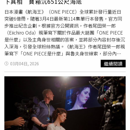
下真相 寶箱沉651公尺海底
上看到許多令人會心一笑的招牌，例如小籠包店取名為「梨
小籠」，或是充滿情懷的店名「好想琉住你」。這些結合地
日本漫畫《航海王》（ONE PIECE）全球累計發行量近日
名與創意的諧音梗，讓他大讚島民創意無極限，直呼：「這
突破6億冊，隨著3月4日最新第114集單行本發售，官方同
些招牌就像島民留給遊客的冷笑話驚喜包，非常值得大家旅
步推出紀念企劃。根據官方公開資訊，作者尾田榮一郎
遊時放慢腳步去
尋寶
，發現更多讓人拍案叫絕的創意。」羅
（Eiichiro Oda）親筆寫下關於作品最大謎團「ONE PIECE
宏正（左起）、凌悅熹、宋偉恩主演懸疑推理影集《沙瑪基
是什麼」以及主角身世相關的答案，並將部分內容封存後沉
的惡靈》。（圖／答人文創提供）
入深海，引發全球粉絲熱議。《航海王》作者尾田榮一郎親
筆寫下「ONE PIECE是什麼」與魯夫身世線索，部分內容
被封存並沉入651公尺深海。（圖／翻攝自YT，ONE PIECE
繼續閱讀
03月04日, 2026
公式）從《航海王》官方公布的影片內容顯示，尾田榮一郎
在一張紙上親手寫下兩個問題的答案。其中一個問題是「海
賊王」哥爾D羅傑（Gol D. Roger）所留下的大秘寶「ONE
PIECE」究竟是什麼；另一個則寫下「蒙其D魯夫（Monkey
D. Luffy）是……」，被外界解讀為與主角魯夫身世相關的
重要線索。這張寫有關鍵內容的紙張之後被撕成兩半，上半
部分內容被公開，以原尺寸影印形式刊登在日本《朝日新
聞》與《讀賣新聞》的頭版廣告上；至於寫有最重要答案的
下半部分，則被放入特製寶箱之中，再裝入耐壓容器，最終
沉入海底保存。《航海王》作者尾田榮一郎親筆寫下「ONE