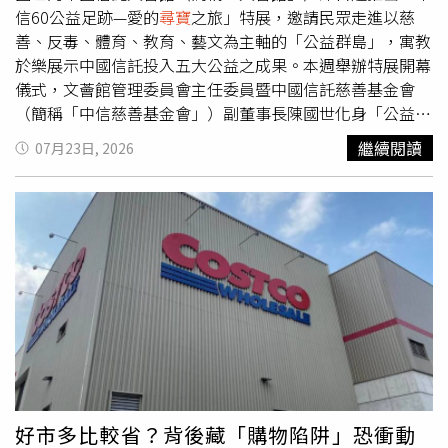
友提醒，印有英國女王肖像的舊版英鎊通常仍可透過銀行兌
信60公益足跡—愛的
尋寶
之旅」特展，邀請民眾走進以慈
換，若屬於特殊年份或稀有版本，收藏價值甚至可能高於面
善、反毒、體育、教育、藝文為主軸的「公益群島」，寓教
額。事實上，類似「老屋
尋寶
」的故事時有所聞。先前英國
於樂展示中國信託投入五大公益之成果。本週舉辦特展開幕
也有一名女子與未婚夫購入新房後，在閣樓密室發現一件保
儀式，文薈館管理委員會主任委員暨中國信託慈善基金會
存良好的復古婚紗，影片同樣在網路爆紅。雖然始終找不到
（簡稱「中信慈善基金會」）副董事長陳國世化身「公益探
原主人，但女子表示，希望能將婚紗重新改造，作為自己婚
險隊長」，帶領現場孩子展開跳島探險之旅，號召大家共同
繼續閱讀
07月23日, 2026
禮上的禮服，讓這份意外發現延續新的故事。
投入公益行動。文薈館管理委員會主任委員陳國世、文薈館
館長暨中國信託金融控股公司董事會秘書長高人傑、文薈館
副館長暨中國信託金控人資長卓長興，一同出席開幕儀式。
陳國世主任委員分享，公益群島分別代表中國信託長期深耕
的公益領域，慈善島守護偏鄉兒童、反毒島拒絕毒品、教育
島培育人才、體育島推廣運動、藝文島扶植藝文，希望小朋
友看展時了解企業投入公益、回饋社會的重要性。中國信託
文薈館「中信60公益足跡—愛的
尋寶
之旅」特展本週舉行開
幕儀式，文薈館管理委員會主任委員陳國世（後排左二）、
館長高人傑（後排右二）、副館長卓長興（後排左一）及總
幹事林永勝（後排右一）帶領現場孩子展開跳島探險之旅，
號召大家共同投入公益行動。（圖／中信銀行提供）文薈館
好市多比較省？背後藏「購物陷阱」恐衝動