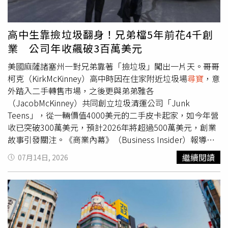
癒」，有時則是因為無法抗拒降價折扣的誘惑。對於許多家
庭而言，此類非預期開支已造成嚴重的財務負擔；數據顯
示，僅 41% 的民眾有足夠積蓄應付1000美元（約新台幣
高中生靠撿垃圾翻身！兄弟檔5年前花4千創
32000 元）的突發開支，更有近四分之一的家庭過著月光族
業 公司年收飆破3百萬美元
生活，平均信用卡債務達6595美元（約新台幣214000
元）。好市多之所以容易引發衝動購物，拉姆齊分析，主要
美國麻薩諸塞州一對兄弟靠著「撿垃圾」闖出一片天。哥哥
歸因於其獨特的商業策略，賣場刻意頻繁更換商品庫存並導
柯克（KirkMcKinney）高中時因在住家附近垃圾場
尋寶
，意
入新穎產品，且走道標示相對隱密，迫使顧客必須繞行逛街
外踏入二手轉售市場，之後更與弟弟雅各
以尋找目標商品。這種宛如「
尋寶
」的購物體驗，大幅增加
（JacobMcKinney）共同創立垃圾清運公司「Junk
了消費者發現新奇商品，並臨時加入購物車的機會。好市多
Teens」，從一輛價值4000美元的二手皮卡起家，如今年營
官方營運數據也證實了這項策略的顯著效果，好市多執行長
收已突破300萬美元，預計2026年將超過500萬美元，創業
瓦克里斯（RonVachris）曾公開透露，許多顧客原本計畫花
故事引發關注。《商業內幕》（Business Insider）報導，
費100美元（約新台幣3200元），最後結帳時卻往往消費了
柯克接受採訪時表示，自己約6年前騎腳踏車經過住家附近
繼續閱讀
07月14日, 2026
300美元（約新台幣9600元）。全球平均每筆交易金額的顯
一處垃圾場，發現裡頭除了廢棄家具外，還有不少狀況良好
著成長，雖然帶動了企業營收，卻也直接加重了消費者的財
的音響和電子產品。當時他向工作人員詢問是否能帶走一對
務負擔。針對此項消費陷阱，拉姆齊建議民眾在前往好市多
幾乎全新的喇叭，對方爽快答應，也開啟他「垃圾變黃金」
等大型賣場時應保持理性，事前編列嚴謹的購物預算並嚴格
的創業契機。當時仍是高中生的柯克，之後經常到垃圾場尋
執行，同時可以在預算內適度留出一小筆「計畫性娛樂支
找可再利用的物品，並在房間打造出一套大型音響設備，音
出」來滿足購物慾望，或是改以純現金支付來限制額外開
量甚至大到整棟房子都會震動。他笑說，媽媽最後受不了，