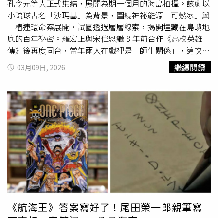
生。」
孔令元等人正式集結，展開為期一個月的海島拍攝。該劇以
小琉球古名「沙瑪基」為背景，圍繞神祕能源「可燃冰」與
一樁連環命案展開，試圖透過層層線索，揭開埋藏在島嶼地
底的百年祕密。羅宏正與宋偉恩繼 8 年前合作《高校英雄
傳》後再度同台，當年兩人在戲裡是「師生關係」，這次在
《沙瑪基的惡靈》成了並肩辦案的兄弟。開拍第一天，就拍
繼續閱讀
03月09日, 2026
雨中騎檔車的戲碼，由羅宏正騎車，宋偉恩坐在後座緊緊環
抱，畫面格外唯美，宋偉恩事後打趣形容：「當下其實有一
瞬間想說，我是不是在拍BL劇？」懸疑推理影集《沙瑪基
的惡靈》於小琉球開鏡，左起初孟軒、睦媄、林孫煜豪、羅
宏正、凌悅熹、宋偉恩。（圖／答人文創提供）這次要在小
琉球待1個月，宋偉恩行李重達50公斤，其中22公斤竟是保
久乳與高蛋白補給品，讓工作人員虧他「是不是連醋都有
帶」；初孟軒則隨身攜帶彈力繩，每天收工固定訓練。林孫
煜豪為了要拍海邊的戲勤練身材，沒想到定裝時被劇組反應
身材不符合人設要增胖。而羅宏正為了符合角色長期在海島
生活的設定，每天勤噴助曬劑維持深色肌膚，也養成了在島
上健走的習慣。有趣的是，羅宏正在健走過程中，意外被小
《航海王》答案寫好了！尾田榮一郎親筆寫
琉球街頭巷尾隨處可見的「台式幽默」給圈粉。他分享一路