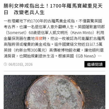
端與領域應用層（Vertical Integration & End Devices）:邊
這批金幣來源相當特殊，橫跨法國、比利時、俄羅斯、義大
勝利女神戒指出土！1700年羅馬寶藏重見天
緣裝置（Edge AI Devices）： AI PC、AI 手機、智慧穿戴設
利、羅馬尼亞、巴爾幹半島、鄂圖曼帝國（Ottoman
日 改變老兵人生
備。智慧製造與工業 4.0： 自動化缺陷檢測、預測性維護、
Empire）及部分非洲地區，鑄造年代介於1808年至1915年
機器人。智慧醫療： 生技新藥研發、AI 影像醫學診斷、手
間。不過研究人員發現，部分金幣帶有1920至1930年代前
一枚埋藏地下約1700年的古羅馬黃金戒指，不僅震驚英國
術輔助。智慧交通： 自動駕駛技術（如 Tesla Autopilot、
南斯拉夫地區的特殊加蓋印記，而寶藏中最晚的一枚金幣甚
考古界，也讓一名退伍軍人意外翻轉人生。英國薩默塞特郡
Waymo）、無人機、智慧物流。金融科技（FinTech）： 智
至可追溯至1921年，顯示整批財寶真正埋藏時間應晚於
（Somerset）68歲退伍軍人凱文明托（Kevin Minto）利用
能投顧、信用風控、自動化交易。投資人一定要研究某公司
1921年。此外，研究人員也注意到部分巴爾幹地區金幣曾
金屬探測器在農地
尋寶
時，挖出一枚被認為可能屬於古羅馬
主要產品是生產什麼?產品有未來需求嗎?公司最近財報(年
被鑽孔，推測可能曾被當成項鍊、頭飾或婚禮飾品使用，顯
高階將領或權貴的黃金戒指。這件國寶級文物近日以7.5萬
報、季報、月報)是否持續成長獲利?資金動向，挑選AI（人
示寶藏主人可能具有跨國背景，甚至不排除屬於某個家族或
英鎊（約新台幣300萬元）高價被博物館收藏，讓他順利還
工智慧）各產業鏈的龍頭股，這1年內公司持續高獲利，而
群體共同持有，而非單一個人財產。由於寶藏被刻意分散藏
清房貸，也開始規劃退休生活。根據英國《GB News》及
且接單接到1年後。簡單講「明牌」就是從「兆元宴」成員
於兩個容器內，且塞進人造石牆夾層保存，考古團隊認為這
《太陽報》（The Sun）報導，凱文明托年輕時曾在英軍服
繼續閱讀
06月10日, 2026
中來「
尋寶
」，經常漲價甚至「漲停板」都在這些成員中，
並非單純遺失，而是一項有計畫的「緊急避難方案」。專家
役，退伍後擔任卡車司機，閒暇時最大的興趣就是拿著金屬
買這種股票不太可能會賠錢?甚至不小心買到高檔，股價下
推測，寶藏可能與20世紀歐洲局勢動盪有關，包括納粹勢力
探測器四處
尋寶
。2017年，他與好友菲爾科斯特洛（Phil
跌，不久後還會漲回來。千萬不要買公司產品不實用，沒有
擴張、二戰期間猶太家庭逃亡，或戰後德裔居民被迫撤離等
Costello）參加一場退伍軍人金屬探測活動，在薩默塞特郡
未來，沒有獲利，甚至還虧本的股票；這些股票即使股價
歷史事件。當時大量居民匆忙離開家園，將畢生積蓄埋藏起
伊爾明斯特（Ilminster）附近一處農地搜尋時，探測器突然
低，買後有可能股價一動也不動，甚至股價更低，那就長期
來，希望日後返回取回，但最終再也沒有機會回來。歷史資
發出強烈訊號。起初兩人只挖出幾枚古羅馬錢幣，但由於訊
「套牢」了!台股近期在AI熱潮帶動下強勢上攻，加權指數
料顯示，1938年納粹德國併吞蘇台德地區後，大批猶太人
號持續出現，他們決定連續兩天留在現場搜尋，最後陸續發
一路站上4萬5千點大關。今年第一季經濟成長率已上修至
遭迫害與驅逐；二戰結束後，又有約300萬名德裔居民被迫
現297枚古羅馬錢幣，以及鉛器、陶器等文物。原以為寶藏
14.55%，反映台灣景氣確實相當熱絡，但股市漲勢也超出
離開捷克斯洛伐克。研究人員認為，這批寶藏極可能與上述
已被挖掘殆盡，沒想到2018年凱文明托再次回到同一地點