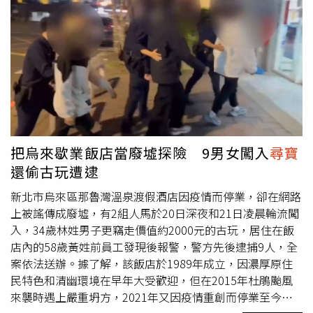
定教練，並助《異星入境》艾美亞當斯囊括英國金像獎等多
出，不清楚為何春節期間該山突然爆紅，短時間湧入大量人
項提名，更以《大眼睛》摘下金球獎影后桂冠。她將透過獨
潮，對地方管理造成壓力。一方面涉及自然資源保護問題，
創的「情感細節技巧」，帶領學員運用感官回溯角色生命歷
另一方面山勢陡峭，部分區域接近懸崖，遊客攀爬開挖極易
程，釋放最真摯的創作潛能。而被多位頂尖演員視為「祕密
發生墜落或滑坡意外。鎮方表示，少量已被帶走的化石暫不
武器」的南希班克斯，不僅是《藥命俱樂部》傑瑞德雷托贏
追究，但嚴禁再行挖掘。東平縣自然資源局也回應，將關注
得奧斯卡最佳男配的幕後推手，淬鍊《魔法壞女巫》亞莉安
調查此事，若確認存在化石資源，將依法進行保護，避免遭
娜格蘭德風靡全球的精彩演出，更輔佐《晨間直播秀》珍妮
到破壞。
佛安妮斯頓獲得艾美獎、金球獎多項提名。她將引導學員深
入拆解劇本核心，將文本深意轉化為具備獨特靈光的表演。
把烏來歇業飯店當廢墟探險 9男女闖入
尋寶
還偷古玩遭逮
新北市烏來區那魯灣溫泉渡假酒店因疫情而停業，卻在網路
上被謠傳成廢墟，有2組人馬於20日深夜和21日凌晨輪流闖
入，34歲林姓男子更竊走價值約2000元的古玩，居住在飯
店內的58歲黃姓前員工發現後報警，警方先後逮捕9人，全
案依法送辦。據了解，該飯店於1989年成立，因濃厚原住
民特色和清幽環境在早年大受歡迎，但在2015年杜鵑颱風
來襲時遇上嚴重坍方，2021年又因疫情重創而停業至今，