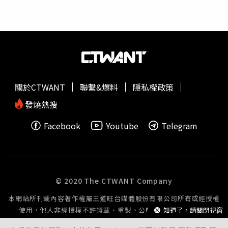
完整記錄每件古物出土位置。英國政府相關單位後來將這批
文物放到博物館內展示。（圖／翻攝自網站iflscience）這批
寶藏在當時的市場估價高達175萬英鎊，若折合現今通膨與
購買力，價值已飆升至約470萬英鎊（約合新台幣2億
元）。報導中進一步說明，這些古物其學術重要性位居全球
西元2世紀至7世紀珍貴金屬窖藏的前五名；考古專家指出，
該木箱內部設有分層格線，並以稻草和織物包裹保護，顯示
關於CTWANT
聯繫&爆料
隱私權政策
出當時的人是有意識且極其細心地安置這批財產。據錢幣鑄
造年代推測，這批寶藏約在西元5世紀初被埋入土中，當時
發燒熱搜
正值羅馬帝國統治英國末期的動盪時刻。雖然物主的身份已
Facebook
Youtube
Telegram
不可考，但專家推測埋藏的原因可能與當時混亂的局勢有
關，或許是為了躲避戰亂盜匪，又或是因為當時社會經濟網
絡崩潰，導致這批屬於社會精英層級的資產被緊急藏匿，最
終因原主未能返回取回而留存至今。到了1993年這批古物
也被正式鑑定為「國有寶藏」，依照當時英國法令，這批珍
© 2020 The CTWANT Company
寶歸屬王室所有，並按市場價格轉售給博物館，所得獎金則
本網站所刊載內容著作權屬王道旺台媒體股份有限公司所有或經授權
由發現者勞斯與農場主沃特林平分。這場原本只是為了找尋
使用，他人非經授權不許轉載、重製、公開播送或公開傳輸。
知道了，請關閉視窗
遺失鐵鎚的意外搜索，最終竟讓兩人獲得了175萬英鎊（約
新台幣7500萬元）的巨額回饋，更成為一段傳奇
尋寶
故