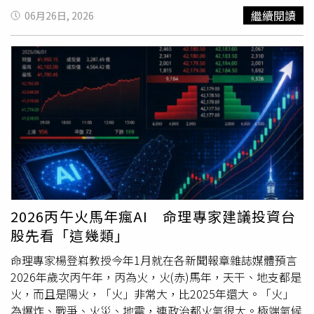
步登天，只要持續完成每一個小目標，時間終將累積出驚人
的購物體驗。
著孩子體驗《侏羅紀恐龍奇遇記》展。（圖／寬宏藝術）
繼續閱讀
06月26日, 2026
的成果。
《侏羅紀恐龍奇遇記》最受大小朋友喜愛的體驗，莫過於
「13公尺暴龍突擊」當暴龍逼近眼前，張開巨口朝觀眾襲來
時，強烈的壓迫感令人瞬間腎上腺素飆升，還能親身體驗被
暴龍一口咬住、騰空而起的震撼感受。林佑星笑說，自己原
本是陪孩子來玩，結果被暴龍咬上天嚇到放聲大叫；林舒語
大讚展覽充滿互動驚喜，大人小孩都能玩得很投入；段鈞豪
更直呼：「暴龍站在眼前真的太震撼了，完全像電影裡的場
景！」除了最受矚目的暴龍體驗區外，《侏羅紀恐龍奇遇
記》還集結多項大型互動，觀眾可以在「123木頭龍」中與
暴龍展開緊張刺激的無聲對決，挑戰膽量與反應力；「迅猛
龍爭食秀」則讓觀眾近距離直擊迅猛龍爭奪地盤的激烈場
面。展覽同時規劃「浪漫星空
尋寶
」、「喚醒恐龍博物館」
2026丙午火馬年瘋AI 命理專家建議投資台
與「療癒的恐龍餵食秀」等沉浸式場景，從星空恐龍、甦醒
股先看「這幾類」
的史前化石，到與高聳腕龍近距離餵食互動，打造兼具刺激
與療癒感的史前冒險體驗。現場更推出超人氣「變身恐龍」
命理專家楊登嵙教授今年1月就在各新聞報章雜誌媒體預言
裝置，觀眾可以進入恐龍胚胎，透過演化模擬科技，看看自
2026年歲次丙午年，丙為火，火(赤)馬年，天干、地支都是
己會孵化成什麼樣的恐龍，留下獨一無二的侏羅紀打卡照
火，而且是陽火，「火」非常大，比2025年還大。「火」
片。《侏羅紀恐龍奇遇記》展期自2026/6/26 (五) 至
為爆炸、戰爭、火災、地震，連政治都火氣很大。極端氣候