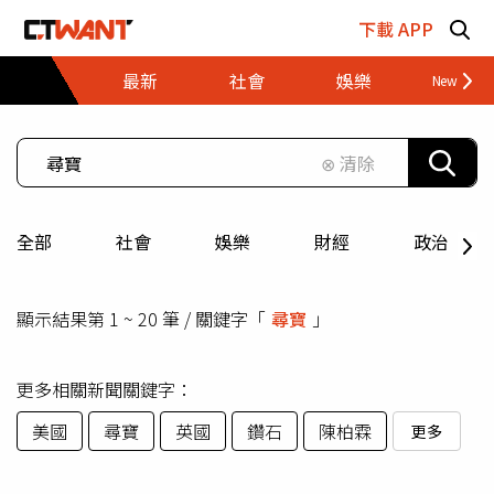
跳至主要內容區塊
下載 APP
最新
社會
娛樂
財經
⊗ 清除
全部
社會
娛樂
財經
政治
顯示結果第 1 ~ 20 筆 / 關鍵字「
尋寶
」
更多相關新聞關鍵字：
美國
尋寶
英國
鑽石
陳柏霖
更多