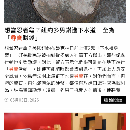
市場預期。股市不可能天天漲，台股目前整體處於高檔震盪
歷史背景有所關聯，但目前仍無法確認真正主人身分。這項
時，探測器再度發出強烈反應。他挖出一件被泥土包覆的金
的主升段架構中，盤面結構正經歷「資金大搬風」。隨著 AI
發現也替兩名登山客帶來意外財富。依據捷克法律規定，發
色物體，起初以為只是硬幣，後來又猜測可能是胸針，直到
與半導體大型權值股短線漲幅已大，資金開始擴散輪動至低
現考古文物者通常可獲得相當於文物價值10%的獎勵，但若
清理後才驚覺竟是一枚完整保存下來的古羅馬黃金戒指。由
位階族群（如被動元件、光學鏡頭、散熱），以及具備獲利
發現物主要為黃金，則可依實際價值全額計算獎金。最終兩
於外型精美且保存狀況極佳，他立刻意識到自己可能挖到非
想當忍者龜？紐約多男鑽進下水道 全為
穩健與殖利率優勢的金融族群。股價盤整下來才有買點，才
人共獲得1170萬捷克克朗（約48萬500歐元、新台幣1756
比尋常的寶物。考古專家鑑定後發現，這枚後來被命名為
「
尋寶
賺錢」
有利潤空間，「強者恆強，抱強不抱弱。」。命理專家楊登
萬元）獎勵，創下捷克史上最高
尋寶
獎金紀錄，遠遠超越
「伊爾明斯特戒指」（Ilminster Ring）的文物重達48公
嵙教授有一位同學36年前買了1張7萬元(股價70元)台積電股
2015年發現10世紀銀幣時創下的200萬捷克克朗紀錄。東波
克，遠比一般羅馬時期戒指更大、更厚重。戒面鑲嵌藍色寶
想當忍者龜？美國紐約布魯克林日前上演2起「下水道謎
票，不曾買賣，由於「配股」，現今市值1億多，還有一位
希米亞博物館館長彼得．格魯利希（Petr Grulich）坦言，
石，並以精細凹雕工藝刻畫出羅馬勝利女神維多利亞
案」，好幾批民眾被拍到從多處人孔蓋下方鑽出，這些詭異
長輩更久前買了1張4萬元(股價40元)台積電股票，不曾買
自己任職期間從未見過如此規模的發現，「一般送到博物館
（Victoria）駕駛雙馬戰車的圖案。研究人員推估戒指製作
行動也引發熱議，對此，警方表示他們很可能是在地下進行
賣，現今市值2億多。「人不理財，財不理你。」建議大要
的發現物，獎勵金額大多只有數萬克朗等級，這次真的非常
年代約在西元297年左右，距今超過1700年，無論尺寸、工
「
尋寶
活動」。即便可能隨時都會遭到逮捕，再加上人身安
穩健「投資」，而不是「投機」，天天殺進殺出就是「當
罕見。」目前館方正規劃公開展出這批寶藏，希望進一步揭
藝、保存狀況或歷史價值，在英國境內都極為罕見。由於戒
全風險，依舊無法阻止這群下水道
尋寶
客。對他們而言，再
沖」，如同「賭博」，一般人沒有無盡的資金，也不可能每
開這段被埋藏近百年的歷史謎團。
指規格遠超一般貴族配飾，加上當時能擁有如此昂貴黃金珠
髒的寶石、再沾滿污泥的硬幣，都值得放進口袋裡成為戰利
次都猜對，猜錯幾次，可就要「套牢」、「斷頭」、「血本
寶的人並不多，考古學家認為其主人很可能是羅馬帝國駐不
品。現場畫面顯示，凌晨一名男子撬開人孔蓋後，便將蓋子
無歸」、「畢業」、「破產」。
列顛地區的高階軍官、地方總督、大地主或富商權貴，甚至
暫時藏在附近車輛間，接著共有7名男子陸續從地下鑽出，
繼續閱讀
06月03日, 2026
不排除是一名統率軍隊的將領，因此被外界稱為「羅馬將軍
這些人都攜帶手電筒，並穿著靴子與防水連身工作服，脫下
戒指」。研究團隊推測，戒指與大批錢幣一同埋藏地下，可
裝備後他們就把衣物以及疑似在地下找到的物品一起丟進車
能與當時羅馬帝國末期政治動盪有關，主人為了保護財產而
內，接著開車離去。事實上，這並非紐約首起地下道
尋寶
事
秘密埋藏，卻再也沒有機會回來取走。除了黃金戒指外，凱
件，2015年就發生過一名環保局員工，帶著兩名朋友鑽進