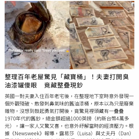
整理百年老屋驚見「藏寶桶」！夫妻打開臭
油漆罐傻眼 竟藏整疊現鈔
英國一對夫妻入住百年老宅後，在整理地下室時意外發現一
個外觀殘破、散發刺鼻氣味的舊油漆桶，原本以為只是廢棄
雜物，沒想到鼓起勇氣打開後，竟驚見裡頭藏有一疊疊
1970年代的舊鈔，總金額超過1000英鎊（約新台幣4萬多
元），讓一家人又驚又喜，也意外紓解當時的經濟壓力。根
據《Newsweek》報導，露易莎（Luisa）與丈夫丹（Dan）