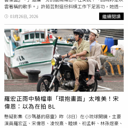
雲著稱的歌手。」許茹芸對這份斜槓工作下足苦功，她透露
當時每天早上都會揹著包包到固定的咖啡廳報到，過著規律
繼續閱讀
03月26日, 2026
的「類上班族」生活，老公都被埋在鼓裡，直到全書的翻譯
工作快完成才敢跟老公說，沒想到老公聽完只淡定回了一句
「那妳加油。」讓她哭笑不得。回想翻譯時光，許茹芸透露
自己非常享受那段日子，甚至在完稿前夕還想拖延一下工作
進度，許茹芸說：「當時有點捨不得結束這個工作。」既然
都已經斜槓了，許茹芸也好奇未來是否有可能發展歌唱以外
的副業，因為她一直幻想做個CEO，感覺氣勢很酷，唐綺陽
笑說：「妳命盤中本來就有文化傳承的使命，像嫁到韓國
去，就會被關注台韓文化交流，還有翻譯英文繪本，這些要
發展成副業未嘗不可，但妳的性格跟雲一樣，不會輕易發展
成一個事業，真要當CEO也不是不行，只是會當得很痛苦，
跟想像中不一樣。」此外，結婚12年，許茹芸和韓籍老公
羅宏正雨中騎檔車「環抱畫面」太唯美！宋
Mr. Big感情依舊超甜蜜，不時在社群媒體上放閃，她也不吝
偉恩：以為在拍 BL
分享維繫婚姻的好方法，就是有各自的生活圈、朋友圈，許
茹芸說：「我們是兩個獨立的個體，但一起分享快樂與悲
懸疑影集《沙瑪基的惡靈》昨（8日）在小琉球開鏡，主要
傷，我和我老公也計畫未來在不同地方都住一下，體驗人
演員羅宏正、宋偉恩、凌悅熹、睦媄、初孟軒、林孫煜豪、