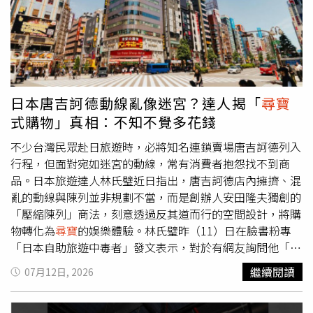
銷，避免信用卡透支。拉姆齊呼籲，唯有隨時警惕賣場的行
要求他把這些音響處理掉，沒想到自己第一次把收音機放上
銷心理學，避免陷入衝動購物的循環，才能在享受批發優惠
臉書，就順利賣出50美元，讓他首度感受到靠轉賣賺錢的成
的同時，真正守住自己的荷包與長遠的財務健康。
就感，也因此開始接觸創業。隨著頻繁出入垃圾場，柯克逐
漸認識不少從事垃圾清運工作的業者，並開始替他們打工。
工作一段時間後，他發現自己幾乎已能獨立完成整個搬運流
程，心想既然如此，不如自行創業提供同樣服務。2021
日本唐吉訶德動線亂像迷宮？達人揭「
尋寶
年，他找來平時兼職劈柴賺零用錢的弟弟雅各一起投入創
式購物」真相：不知不覺多花錢
業，兄弟倆把多年存下的積蓄全數投入，買下一輛價值
4000美元的福特皮卡，正式成立垃圾清運公司。第一筆生
不少台灣民眾赴日旅遊時，必將知名連鎖賣場唐吉訶德列入
意是替客戶搬運一張沙發，15分鐘便賺進100美元，也讓兩
行程，但面對宛如迷宮的動線，常有消費者抱怨找不到商
人對未來更有信心。創業初期，兄弟倆主要透過親友介紹、
品。日本旅遊達人林氏璧近日指出，唐吉訶德店內擁擠、混
社區平台Nextdoor以及臉書地方社團尋找客戶。不過，由
亂的動線與陳列並非規劃不當，而是創辦人安田隆夫獨創的
於設備有限，他們曾接下一間大型房屋清運案件，足足花了
「壓縮陳列」商法，刻意透過反其道而行的空間設計，將購
9天才完成，還得另外租借貨車與大型垃圾箱協助搬運。兩
物轉化為
尋寶
的娛樂體驗。林氏璧昨（11）日在臉書粉專
人回憶，當時皮卡後斗經常堆滿家具，沙發甚至高出車頂，
「日本自助旅遊中毒者」發文表示，對於有網友詢問他「日
只能用繩索勉強固定，一路跌跌撞撞累積經驗。為了提升專
本唐吉訶德必買什麼？」他反而精闢點出最常見的問題，
繼續閱讀
07月12日, 2026
業能力，兄弟倆不僅靠實戰摸索，也主動向其他清運公司請
「唐吉訶德的問題是，即使你知道要買什麼，也有可能找不
教估價、裝載技巧與收費方式，逐漸學會如何有效分類、拆
到......」；對此，林氏璧強調他沒有開玩笑，並解釋這是該