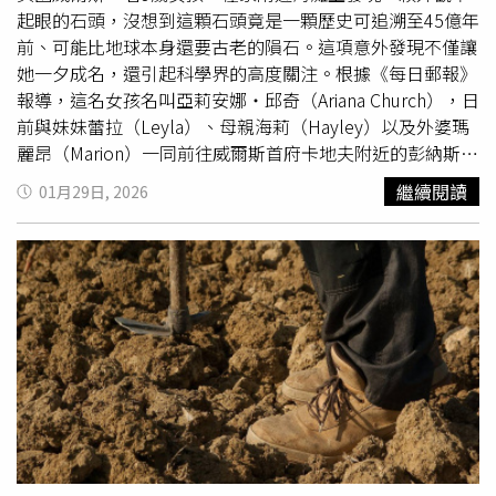
讓觀眾留下印象，但比起長腿與外型，《美麗的聲音》反而
起眼的石頭，沒想到這顆石頭竟是一顆歷史可追溯至45億年
讓她以貼近本人的性格與自然氣質打動觀眾，也成為她早期
前、可能比地球本身還要古老的隕石。這項意外發現不僅讓
作品中極具代表性的一部。傑克布萊克在《大蟒蛇》大搞笑
她一夕成名，還引起科學界的高度關注。根據《每日郵報》
令人發狂。（圖／台灣大哥大MyVideo提供）在《美麗的聲
報導，這名女孩名叫亞莉安娜‧邱奇（Ariana Church），日
音》拍攝現場，李多熙也回憶與多位資深女演員建立起宛如
前與妹妹蕾拉（Leyla）、母親海莉（Hayley）以及外婆瑪
家人般的情誼，包括飾演資深獄警的張榮男，都對這位片場
麗昂（Marion）一同前往威爾斯首府卡地夫附近的彭納斯碼
老么照顧有加。不過，當時宣稱174公分的身高（多年後坦
頭（Penarth Pier）海灘散步。就在沙灘上，她注意到一顆
繼續閱讀
01月29日, 2026
承謊報，真實身高為176cm），也曾在拍攝時帶來意想不到
形狀特殊、大小約為網球的石頭，雖不起眼，卻異常沉重，
的困擾，例如與張榮男對戲時，就因為身高差距過大，站位
還散發出金屬氣味。亞莉安娜憑直覺認為這顆石頭「不太對
一不小心就會讓嚴肅場面瞬間爆笑，「有一場戲是榮男前輩
勁」，便用手機的Google Lens進行辨識，結果系統判定該
邊責罵我邊走過來，越靠近就得越抬頭，工作人員看到都笑
物為「隕石」。然而，亞莉安娜的父親當時以為這是人工智
翻了。有時我還得把雙腿打開、降低身體拍。那時真的覺得
慧的錯誤判斷，並未多加理會。直到幾日後，一位具有地質
整體的和諧感很重要。只要一穿高跟鞋就更有壓力，反而覺
專業背景的家族朋友到訪，檢視這顆石頭後立即表示：「這
得個子小一點比較好。」除了話題冠軍《美麗的聲音》，台
絕對是一顆隕石！」隨即協助將其送往實驗室進行進一步鑑
灣大哥大MyVideo過年期間也集結多部類型豐富的新片與獨
定。經專家檢測與切割分析，確認這是一顆極為稀有的「含
家作品。全球票房已突破1.3億美金（約台幣41億）的《大
鐵隕石」（Ferrous Iron Aerolite），形成於太陽系初期，
蟒蛇》搶先版強勢上架，韓影話題作品《全知讀者視角》，
歷史長達45億年，是目前人類能夠親手接觸到的「最古老物
喜愛動畫作品則有冒險新作《海綿寶寶電影版：
尋寶
大冒
質之一」。在實驗室剖面檢查下，隕石內部甚至呈現出歷經