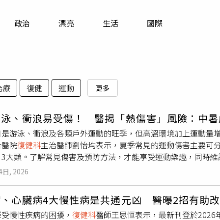
寵物
政治
漂亮
生活
國際
運勢
運動
梅酒
治療
復健
運動
更多
游泳、衝浪易受傷！ 醫揭「熱傷害」風險：中暑
日是游泳、衝浪及各類戶外運動的旺季，但高溫環境加上運動量
合醫院
復健科
主治醫師劉怡均表示，夏季常見的運動傷害主要可
）3大類。了解常見傷害及預防方法，才能享受運動樂趣，同時維
度訓練易造成肌腱受傷游泳是一項適合各年齡層的全身性運動，
4日, 2026
醫師指出，其中以肩部傷害最為常見，包括旋轉肌袖肌腱炎、肩
游泳過程中需要反覆進行大幅度活動，若划水姿勢不佳或訓練量
病、心臟病4大慢性病是共通元凶 醫曝2招有助
蛙式泳者，俗稱「蛙泳膝」，主要與膝內側副韌帶反覆受力有關
深受慢性疾病的困擾，
復健科
醫師王思恒表示，最新刊登於2026年
技巧不良或頸部過度伸展，也可能導致頸部痠痛。游泳前先做好