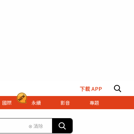
下載 APP
國際
永續
影音
專題
⊗ 清除