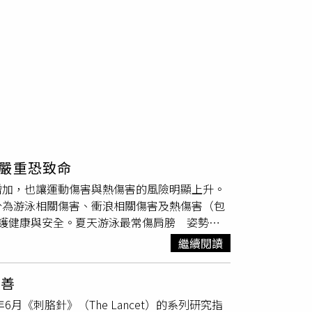
嚴重恐致命
增加，也讓運動傷害與熱傷害的風險明顯上升。
分為游泳相關傷害、衝浪相關傷害及熱傷害（包
護健康與安全。夏天游泳最常傷肩膀 姿勢不
但長期重複動作仍可能造成過度使用傷害。劉怡
繼續閱讀
峰下夾擠症候群及肩關節不穩定等問題。由於肩
過大，容易造成肌腱與關節負擔。膝關節傷害則
改善
。此外，蝶式及自由式泳者較容易出現下背痛，
6月《刺胳針》（The Lancet）的系列研究指
暖身 肩部肌力訓練有助降低受傷風險劉怡均主