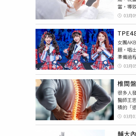
當，導
器，若
粉絲專
治療，
03月0
炎，而
量，並
指與小
TPE
人習慣
女團AK
僵硬、
題，唱
證實，
準備過
關鍵在
AKB4
與手指
03月0
都擔心
支撐手
得我好
估，透
椎間
到，只
很多人
復。T
醫師王
別節目《
積的「
大、2
室」發文
太激烈
03月0
實為急
林易沄表
事」，
Kira
輔大內