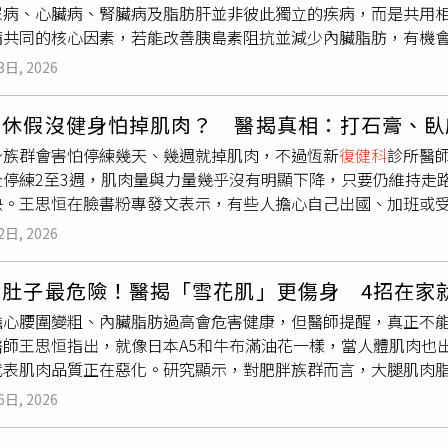
尿病、心臟病、腎臟病及脂肪肝並非彼此獨立的疾病，而是共用
建議，每週進行肩部肌力訓練，例如彈力帶肩關節外旋運動，以
病共同的核心因素，若能改善胰島素阻抗並減少內臟脂肪，有機
態伸展及肩關節活動度，並且注意划水角度，避免肩關節過度內
鐘健身教室」分享，過去醫療體系多依疾病分類，由不同專科分
免短時間內大幅提高運動強度。衝浪最怕撞擊受傷 頭頸、臉部
3日, 2026
研究逐漸將這些疾病視為彼此密切相關的「心血管代謝多重共病
海浪、水流及衝浪板等因素，受傷風險相對較高。劉怡均主治醫
出，胰島素阻抗是指細胞對胰島素反應下降，導致血糖、血脂及
裂傷、腦震盪及顱骨骨折等。其中，被自己的衝浪板擊中是最主
、休假沒健身怕掉肌肉？ 醫揭真相：打石膏、臥
、全身慢性發炎，以及細胞內粒線體功能失常等因素，便可能增
人更高，需特別留意。下肢方面，以踝關節扭傷及韌帶損傷最常
身族群會害怕停練幾天、幾週就掉肌肉，不過恆新
復健科
診所醫
機率。他表示，這些疾病並非各自獨立發展，而是會相互影響、
害。此外，皮膚擦傷與撕裂傷也是常見問題。競技衝浪者、每週衝
全停練2至3週，肌肉量與力量幾乎沒有明顯下降，只要仍維持走
，其他器官也可能陸續受到影響，而造成這種連鎖反應的重要原
少年，都屬於較高風險族群。衝浪前做好安全準備 留意浪況、
快。王思恒在臉書粉專發文表示，有些人擔心自己出國、加班或受
明，真正需要關注的不只是體重，而是脂肪分布位置。相較於皮
，兒童及高階衝浪者可考慮配戴防護頭盔。平時加強肩部與核心
沒有那麼容易流失，真正會影響的是是打石膏、臥床這種「完全
容易造成慢性發炎及代謝異常，因此即使體重正常，也可能因內
時應循序漸進，避免超出能力範圍。最重要的是，下水前應充分
2日, 2026
來等等，日常活動就會幫助肌肉留住。王思恒提到，科學家做過
心臟病、腎臟病及脂肪肝具有共同的代謝根源，也代表透過改善
溫天氣慎防熱傷害 熱水腫、熱痙攣都不可輕忽除了運動創傷外
週，結果發現受試者的肌肉量跟力量幾乎測不到明顯下降，包括大
前證實最有效改善胰島素阻抗的方法，主要包括規律運動，以及
，熱水腫常表現為四肢腫脹，熱疹則因汗腺阻塞造成皮膚紅疹或
胖肚子最危險！醫揭「雪花肌」更傷身 4招在家
到有人說「肌肉掉很快」？王思恒說明，那些數據大部分是來自
代謝異常的發展並非不可逆，只要提升胰島素敏感度，同時降低
上3種情況通常皆可透過移至陰涼處休息、降溫以及補充水分與電
擔心腰圍變粗、內臟脂肪過高會危害健康，但醫師提醒，真正不
的事情，打石膏是把電池整個拔掉，讓肌肉完全斷電關機，而沒
僅有助於照顧單一器官，更可能降低多種慢性疾病共同發生的風
止運動而熱衰竭屬於中度熱傷害，患者體溫通常介於38至40°
醫師王思恒指出，就像日本A5和牛布滿油花一樣，當人體肌肉也
王思恒指出，走路去買菜、提東西上樓、從馬桶上站起來等日常
勞及無法繼續運動。此時應立即停止活動，移至陰涼處休息，並補
代表肌肉品質正在惡化。研究顯示，對肥胖族群而言，大腿肌肉
出力，每一次從椅子上站起來，用到的就是跟深蹲同一批肌肉。王
有助改善預後此外，中暑是最嚴重的熱傷害，也是醫療急症。當核
強，若未及早改善，不僅增加糖尿病風險，也可能提高肌少症發
能無限延伸，如果完全不練好幾個月，力量還是會明顯退步，如
系統異常時，即可能為中暑。患者還可能出現呼吸困難、心跳過
6日, 2026
惕。王思恒在臉書粉專「一分鐘健身教室」分享，過去醫學界曾
住肌肉，「不是叫你乾脆不用練了」、「真正該怕的，從來不是這
暑處理的關鍵在於迅速降溫。患者應立即移至陰涼環境，並盡快
已推翻這項觀念。當脂肪滲入肌肉後，會持續分泌發炎物質並釋
脆徹底放棄的那一天」。
0分鐘內有效降低核心體溫，預後通常相當良好。因此，中暑患者