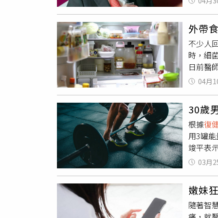
04月3
蹤了近6
句」的
（對現
醫師指
外帶
別、疾
一定要
不少人
生活現
量的運
時，細
時，生
日前醫師
用更為
的沙門氏
標的人
04月1
克10
伴隨著
看似在
作的熱
30歲
蛋類及
健康與
根據
復
關鍵在
已出現
用3罐
物可以
目標並
竣平表
爾放熱
運動的
體已接
但部分
03月2
快、血
不到60
受壓力
（攪拌
嫩妹
間升高
一天外
隨著智
極大負
痛，就醫
勞，若