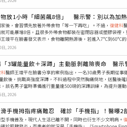
0日, 2026
000名美國成年人長達23年；研究團隊在1990年代中期讓受
程度；以及每週2次、每次約45至60分鐘的全身性阻力訓練，內
狀的幸福感）與「人生目標感」（對生命方向與意義的認同）。截
出，雖然這對一般大眾而言看似訓練量極大，但這卻是促使分子
食物放1小時「細菌飆8倍」 醫示警：別以為加
病史及菸酒習慣後，「目標感」較高的人，其23年間的死亡風險
追求一步登天，雖然12週的密集訓練能帶來驚人的逆齡效果，但
回家後，會習慣先放著外帶食物「等一下再吃」。不過，
復健科
狀感到滿意的受試者，擁有明確生命方向的人在長壽表現上更具
動時間切入，再循序漸進增加頻率與強度，只要能持之以恆，有
菌就可能暴增8倍，且很多外帶食物都裝在密閉容器或塑膠袋裡，
活滿意度對長壽的預測力明顯減弱；這顯示「快樂」雖然重要，
王竣平在臉書發文表示，食物離開熱源後，若進入7°C到60°
顯著，是支撐高齡者持續維持生命機能的內在動力。究竟為什麼
菌為例，在適合條件下約每20分鐘就能繁殖1倍，1小時約增至
通常具備更強的自我管理動機，他們為了完成「想做的事」，會
0日, 2026
萬至100萬菌，就足以讓大多數人出現腸胃不適的狀況。王竣平指
穩定的社交網絡與規律的生活結構，這些因素皆被科學界視為長
保溫，其實溫度正在緩慢下降，很容易讓食物長時間停留在危險
情與迫不及待，正是這種心理素質的具體展現。儘管如此，王醫
男「3罐能量飲＋深蹲」主動脈剝離險喪命 醫示
豆製品等高含水量食物，風險更高、更容易出問題。王竣平提到
長壽的關聯，但並不代表可以完全忽視生理指標；他強調，飲食
健科
醫師王竣平在臉書分享的案例指出，一名30歲男子長期從事
於「多久進冰箱」，一般建議室溫下不應超過2小時，高溫環境建
「三高」（高血壓、高血糖、高血脂）等慢性病症狀，仍需透過
能量飲後，挑戰高強度深蹲，不料過程中突然胸痛倒地，送醫後確
更快降到安全溫度，因為「如果中心溫度長時間維持在溫熱狀態
無法直接調控生理數值。巴菲特的案例與這項研究共同為現代長
示，該名男子當時準備進行重量達500磅的深蹲訓練，為提升運
食，不會讓冰箱壞掉，現代冰箱都有溫控機制」。此外，王竣平
同時，尋找生命中的熱情與意義，或許才是高效益的健康方式。
近負荷極限。在進行動作時出現劇烈不適，最終倒地送醫，險些
細菌如金黃色葡萄球菌會產生耐熱毒素，即使重新加熱毒素仍然
5日, 2026
壓上升並造成血管收縮，當短時間內攝取過量，會讓心臟處於高
°C，細菌仍可能存活。王竣平提醒，建議民眾再次加熱時，要確保
。此外，在進行深蹲等高強度重量訓練時，常見的閉氣動作在醫
或分段加熱）。王竣平強調，食物中毒潛伏期可長達6至48小時
狂滑手機拇指疼痛難忍 確診「手機指」！醫曝2
，進一步推升血壓。當咖啡因帶來的生理性高血壓，與深蹲動作
帶惹的禍，呼籲民眾別忽視日常飲食小習慣，「食物的安全，不
慧型手機普及，現代人生活已離不開，同時也衍生不少文明病。
擔，進而導致血管內層撕裂，形成主動脈剝離。王竣平提醒，長
確診肌腱發炎，而患者的狀況是「手機指」（Smartphone Fi
再加上不當的呼吸方式、核心穩定不足或施力錯誤，將進一步提