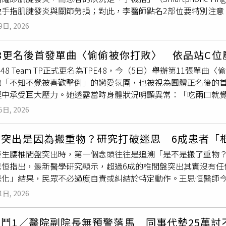
致手指肌腱發炎與關節勞損；對此，李醫師點名2部位要特別注意
忽視相關細節，可能在瞬間引發嚴重後果。另據心臟外科醫師潘俊
頁「李炎諭醫師的復健聊天室」發文指出，門診接獲一名年輕女
死亡率可高達5成，屬於高風險且需即時處置的急症。王竣平呼籲
9日, 2026
患者因長時間滑手機導致，她的狀況就是現代文明病之一「手機
正確掌握呼吸節奏與動作控制，避免在身體已達極限時仍勉強訓
指最容易受害；大拇指因頻繁進行點擊與滑動動作，極易引發類
48更名後首發單曲〈偷偷被你打敗〉 依品站C位
以小指抵住手機底部支撐重量，長期負荷下也會造成局部勞損。
B48 Team TP正式更名為TPE48，今（5日）舉辦第11張
腫脹，甚至在活動時出現卡頓感或無力感，這些都是肌腱或關節
出「不知不覺被喜歡擊倒」的戀愛氛圍，也被視為團體正名後的首
過度使用電子產品與手指關節病變的關聯性。針對現代人難以完
程中承受巨大壓力。她透露當時身體狀況明顯異常：「吃兩口就
於「改變習慣」。首先，應嚴格落實休息原則，建議使用手機每3
8 Team TP正式更名為TPE48。（圖／好言娛樂提供）伊品身高
的伸展運動，並針對緊繃部位進行適度按摩以緩解壓力；最後，
5日, 2026
營養不良。提到自己當時身體持續不適，還曾上網搜尋自己是否
機，以減輕手指關節的負擔。李醫師也呼籲，若民眾發現手指疼
像快死了。」媽媽則安慰她，認為可能是壓力過大導致身體出現
過正確治療與日常保養雙管齊下，避免發炎狀況惡化。
盤突出是因為搬重物？研究打破迷思 6成患者「
是你自己沒察覺」。所幸在完成新單曲前置準備後，經過一個多
發生腰椎間盤突出時，第一個念頭往往是追溯「是不是搬了重物
PE48成員們自嘲是「傷病女團」，記者會上也分享不少練習過程
思恒指出，最新醫學研究顯示，超過6成的椎間盤突出其實沒有任
WE ARE我們的除夕夜》，挑戰Energy經典舞步「16蹲」
退化」結果，民眾不必過度自責或糾結於特定動作。王思恒醫師今
5歲的劉曉晴則笑說，團員看到她時偶爾會主動幫忙搥背。蔡亞恩
，引述發表於脊椎外科權威期刊《The Spine Journal》的
就會水腫，目前仍每周到醫院
復健科
處理積水，常痛到忍不住尖
1日, 2026
性椎間盤突出合併神經壓迫的患者進行回溯分析。結果顯示，高達
示，歌曲換氣點相當困難，「常常錯過換氣點，差點氣絕在錄音室」
疼痛是某天無預警發生；26%的人雖有特定誘因，卻是如彎腰、
kira」段落讓她舌頭頻頻打結，留下不少難忘回憶。隨著〈偷偷被
鬥1／醫院副院長無預警落馬 同事代墊25萬討