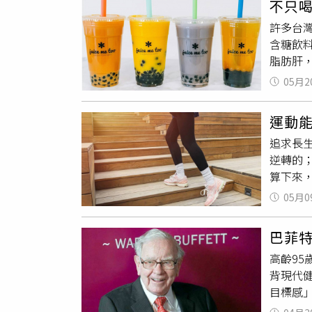
不只
細胞對
足球小
許多台
《Dia
「慢」開始防
含糖飲
腿肌肉
脂肪肝，
肪增加
患有糖
也要留
05月2
人，肝
腿肌肉
齡、性
這也代
運動
胖而已
尿病及
追求長
不一樣
肌肉健
逆轉的
肝臟塞
椅子起立
算下來
人，而
於33公
教室」
思恒指
於90
05月0
這項技
是肝不
王思恒
蛋白質
只是它
或規律運
巴菲特
前科學
糖。
克。此
高齡95
Biob
肌肉品
背現代
隨後，在
「雪花
目標感
實，持
恒在臉書
「雙管