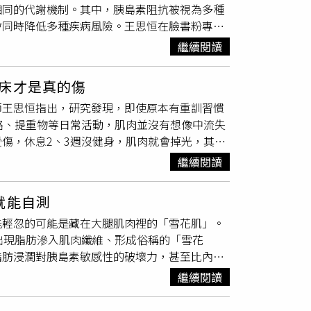
相同的代謝機制。其中，胰島素阻抗被視為多種
強化旋轉肌袖肌群。此外，游泳前應充分熱身，
會同時降低多種疾病風險。王思恒在臉書粉專
旋或前伸。最重要的是，訓練量則應循序漸進增
別治療糖尿病、心臟病、腎臟病或脂肪肝，但近
及踝關節都是高風險部位衝浪近年來日益盛行，
繼續閱讀
」，顯示它們背後可能具有共同的致病機轉。王
師說，頭頸部及臉部是最常見的急性受傷部位，
血壓調節能力受到影響。若再加上肝臟等內臟脂
要的受傷原因。兒童與青少年衝浪者的腦震盪風
床才是真的傷
加糖尿病、心臟病、腎臟病及脂肪肝等疾病同時
見；肩部則可能因長時間划水而出現肌肉拉傷或
師王思恒指出，研究發現，即使原本有重訓習慣
彼此加劇，形成惡性循環。一旦其中一個器官功
浪超過6.5小時者、從事高難度技巧者，以及兒
路、提重物等日常活動，肌肉並沒有想像中流失
因，正是胰島素阻抗及內臟脂肪過多。王思恒進
加強核心肌群訓練預防衝浪傷害，劉怡均主治醫
傷，休息2、3週沒健身，肌肉就會掉光，其實
下脂肪，堆積在肝臟及其他內臟器官的異位脂
肌群訓練，以提升身體穩定性與划水耐力。而學
不能動」的狀況，只要還在走路、提菜、從椅子
臟脂肪過多而面臨相關健康風險。他指出，若糖
了解浪況、潮汐及海底地形，降低意外發生機
繼續閱讀
相關研究，要求原本有在重訓的人「完全停練」
上游因素，就有機會同時改善多項疾病。根據研
，高溫環境下更需要注意熱傷害。劉怡均主治醫
腿粗度、深蹲和臥推的力量全都維持。至於為何
減少肝臟與內臟脂肪。王思恒表示，相關研究也
膿疱，而熱痙攣在運動中或運動後出現肌肉抽
就能自測
打石膏或住院的人，打石膏跟沒去健身是完全不
內臟脂肪堆積，身體有機會朝較健康的狀態改
解質改善。熱衰竭別硬撐 頭暈、噁心、疲倦
能輕忽的可能是藏在大腿肌肉裡的「雪花肌」。
健身只是進入待機模式，系統其實還在背景默默
險。
C之間，常見症狀包括頭暈、頭痛、噁心、虛弱、
出現脂肪滲入肌肉纖維、形成俗稱的「雪花
行為，之所以能守住肌肉，是因為這些動作全都
充水分與降溫。中暑是醫療急症 30分鐘內快
脂肪浸潤對胰島素敏感性的破壞力，甚至比內臟
思恒也提醒，相關研究只在「2到3週」這個範
心體溫超過40°C，並伴隨意識混亂、昏迷或其
生機率，因此「大腿雪花人」比單純有大肚腩更
果真的遇到要停練的狀況，先別焦慮，日常生活
快及血壓下降等症狀，嚴重時可造成多重器官衰
繼續閱讀
認為肌肉內脂肪增加只是老化的自然現象，但近
2、3週沒練，而是你被前功盡棄的愧疚感壓
進行冰水或冷水浸泡降溫。研究顯示，若能在發
放游離脂肪酸，影響周圍肌肉細胞正常運作，使
應在現場降溫後盡速送醫治療。【延伸閱讀】瘋