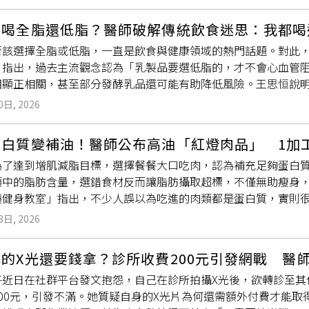
曾在雙和醫院擔任
復健科
主治醫師，且是衛生福利部認證的優良
分、女性低於33公分，表示肌肉量可能不足，需要透過飲食與運
分子的傲骨和堅持，在無形中得罪不少人，而他從日本回來後，
生時代便受到恩師引領，投身實證醫學領域，不同於多數醫師在
，其肌肉量能反映下肢整體力量，簡單測量就能掌握身體是否正
幾乎馬虎的卸任典禮後便被拔除職位，HAL計劃也跟著「打水漂
要喝全脂還低脂？醫師破解傳統飲食迷思：我都喝
」與「研究」並進。「我認為台灣對五十肩的診斷有時太粗糙，
管齊下陳佑昀治療師提醒，運動是延緩肌少症最有效的方法之一。
是由交流團隊先行支付機票和住宿等費用，返台後再拿著收據核
否該選擇全脂或低脂，一直是飲食與健康領域的熱門話題。對此
正確名稱為「沾黏性關節囊炎」，其成因多元，包括年齡退化、
心模式，建議長輩每週進行二至三次、每次約30分鐘的中等至中
抹除」，輔大學術副校長王英州藉口要團隊爭取國科會經費後再
」指出，過去主流觀念認為「乳製品要選低脂的，才不會心血管
限於儀器設備而誤診，將肌腱炎等症狀都統一認定為五十肩，害
行下肢抬腿、坐姿伸展、手臂推拉等動作。除了運動，飲食同樣
也因而不願撥款，等同要交流人員「自己吞」。「大人間的內鬥
明顯正相關，甚至部分發酵乳品還可能有助降低風險。王思恒說明
如今坊間仍有多種迷思患者可能在症狀初期時，上網查運動有幫
降或牙口問題，攝取不足，導致肌肉合成力下降。陳佑昀治療師建
高層來說或許只是個數字，卻是基層人員辛辛苦苦的血汗錢，交
脂肪提高膽固醇，進而增加心臟病風險」的假設，建議民眾選擇
，末期時走投無路，只能找整骨或拜拜，卻始終無法藥到病除，
公斤約1.2克，並盡量分布於三餐以提升利用效率。同時補充維
，卻在學術權力的傾軋中，只留下讓基層員工求助無門的25萬元
0日, 2026
著重於短期代謝指標（如血脂變化），而非實際長期追蹤中風或
，被「正確」判斷為五十肩，傳統治療方式以關節擴張術、傳統
T）如椰子油則能提供穩定能量，對食量偏少或容易疲勞的長輩尤
及經費核銷作業，均須嚴格遵守政府法規及校內審計程序。依規
究，全脂乳品（如牛奶）並未明顯增加心血管疾病風險，反而像
視下切開沾黏的關節囊，但患者一方面效果有限，另一方面在術
養良好生活習慣臺中榮總灣橋分院院長陳正榮表示，肌少症是造
」且「支出於計畫執行期間內之基礎上，而該計畫預定啟動日為20
蛋白質變補油！醫師公布高油「紅燈肉品」 1加
現關聯。此外，近期的隨機對照試驗也發現，全脂與低脂乳品在
現場目睹種種病人苦楚，因而決定專攻五十肩治療。徐子恆發表
規律運動，多數症狀可有效改善或預防。灣橋分院深入社區，期
，研發處曾於同年9月18日函請於9月26日前繳交計畫書定稿
為了達到增肌減脂目標，選擇餐餐大口吃肉，認為補充足夠蛋白
小，甚至無差別。王思恒表示「我個人是喝全脂牛奶的」，他認
級中的最高層級，更從眾多案例中得出醫治關鍵，選擇傷口小、
體變化、積極預防，鼓勵若家中長輩出現易累、行動緩慢等情況
。輔大回應，校方一向重視並鼓勵國際學術交流，對於同仁之勞
類中的脂肪含量，選錯食材反而讓脂肪攝取超標，不僅無助瘦身
、乳脂球膜與極性脂質等成分，這些會共同影響膽固醇代謝、發
改良式授動術以極小針孔操作取代傳統大傷口開刀，讓患者在清
肌少症都要防！20歲到60歲策略大不同 檢查、運動、補營養一
費用，校方行政單位均須嚴格遵守政府法規及校內審計程序辦理
鐘健身教室」指出，不少人誤以為吃進的肉類都是蛋白質，實則
分泌暨新陳代謝科醫師蔡明劼也指出，美國最新發布的飲食指南
程安全。接著根據超音波下沾黏的位置，進行組織沾黏解離，同
食、運動調整https://www.healthnews.com.tw/readnews.p
案已核定通過」且「支出於計畫執行期間」之基礎上。輔大表示
的脂肪佔比高達80%，蛋白質卻不足20%：「看似補肉，其實
向接受並強調全脂乳品的營養價值。蔡明劼強調，全脂乳品能延
組織撐開。該療程最特別的是，醫生會根據沾黏方向，使用特殊
年8月1日，然相關行程發生於7月28日至8月1日。研發處曾於同
8日, 2026
見食物依脂肪比例分為紅燈、黃燈與綠燈三類，方便選擇時參考
對心血管造成負面影響。
僅剩十分之一，且「自己不會拉傷自己」，患者手在指引下越抬越
審會程序，惟至同年9月26日截止日前都未收到文件。10月1
包括：‧豬五花肉（82%）‧牛五花／胸腹肉（80%）‧牛小排
這來回拉扯間迎刃而解，患者返家後再遵循醫囑復健運動，多數
依法實無從撥付補助款。輔大強調，藍易振自2024年上任以來
的X光還要錢拿？診所收費200元引發網戰 醫
）黃燈區為脂肪與蛋白質比重相當，需控制攝取量：‧豬梅花肉（5
，而最終恢復到95%-100%的情況。改良式授動術至今已讓
友之連結。校長之各項出訪行程，均因拓展學校國際聲譽之必要
子近日在社群平台發文抱怨，自己在診所拍攝X光後，欲轉診至其
2%）綠燈區則為低脂高蛋白選擇，適合日常健康攝取：‧去皮雞
禍後沒有妥善醫治，導致關節沾黏而衍生五十肩，困擾她超過12
，絕非臨時起意或迴避之舉。面對高教少子化嚴峻挑戰，校長親
200元，引發不滿。她質疑自身的X光片為何還需額外付費才能
）‧鯛魚片（10%）‧無糖豆漿（30%）此外，王思恒也點名
其丈夫的介紹下來到診所，沒想到在治療後能開心揮手，患者一
為校務永續發展之承擔。將既定公務行程曲解為逃避，不僅悖離