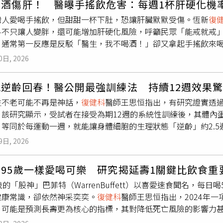
喝酒傷肝！ 醫曝手搖飲危害：每週1杯肝硬化機
胰島素的反應變差，進而形成胰島素阻抗，增加糖尿病及代謝疾
心「運動傷害」找上門 醫授正確「三溫暖冰熱敷」緩解痠痛跑步
灣人愛喝手搖飲，但甜甜一杯下肚，恐讓肝臟默默受傷。恆新
復
betes》的研究指出，多數人都知道內臟脂肪與心血管疾病、糖
運動傷害https://www.healthnews.com.tw/readnews.php?
料不只讓人變胖，還可能增加肝硬化風險，呼籲民眾「能戒就戒
脂肪浸潤程度，對胰島素敏感性的影響比內臟脂肪更明顯。換句
通常第一反應是反駁「醫生，我不喝酒！」卻又拿起手搖飲來喝，
、肌肉密度下降、肌肉內出現大量油花，依然可能提高罹患糖尿
尿病、脂肪肝的成年人喝「含糖飲料」的頻率，再用超音波機器測
意肌肉品質是否逐漸惡化。至於如何改善「雪花肌」，王思恒表
0日, 2026
纖維化（肝臟開始變硬）的機率，是幾乎不喝者的3.77倍。王思
內的脂肪也會稍微減少，但若改以運動搭配減重，大腿雪花肌及
別、有沒有變胖等因素，含糖飲料與肝硬的關聯性依然存在，這
表節食主要減掉的是皮下脂肪，真正堆積在肌肉深層的脂肪，仍
能逆齡回春！醫公開最強訓練法 持續12週效果
，還有更直接的殺傷力。王思恒說明，手搖飲裡加的通常是「高
肌少症風險，不能只少吃，更要讓肌肉持續活動。王思恒也提供4
生不老可能不再是神話，
復健科
醫師王思恒指出，有研究證實透
，果糖一進到身體，幾乎全衝向肝臟，肝臟一次處理不了這麼多
康狀況。第一，單腳站立30秒，若身體搖晃明顯或必須扶牆才能
；該研究顯示，受試者在接受為期12週的系統性訓練後，其體內
了太多脂肪，久了就發炎、變硬。王思恒提醒，台灣到處都是手
測試，50歲以上若無法完成14次站起坐下，代表肌力可能不足
，等同於每運動一週，就能讓身體細胞的生理狀態「逆齡」約2.5
台灣中年族群脂肪肝非常普遍，糖尿病盛行率也高，如果剛好就
分，可能代表肌肉量不足，符合亞洲肌少症工作小組（AWGS 2
發文表示，所謂分子年齡是科學家透過分析血液中204種隨年齡
出，這篇研究雖然也有一些限制，比如它是「橫斷面研究」，不
公分、女性大於或等於80公分，通常代表體脂較高，肌肉內出現
9日, 2026
術與傳統診所測量的生理年齡不同，它是直接讀取生物分子的濃
好的人更愛喝飲料（雖然機率較低），但仍要提醒民眾「不喝酒
建議每週至少安排2至3次重量訓練，並累積150分鐘以上中等強
指紋顯示出的數據高於實際年齡，代表身體老化速度較快；反之
們走的路不同，如果已經知道自己肝臟油油的、或是血糖不太穩
動習慣的長者，每天每公斤體重可攝取1.2至1.5公克蛋白質；若
95歲一樣愛喝可樂 研究揭延壽1關鍵比飲食重
界能重複驗證的重要生物訊號。王醫師提到，一項2025年發表的
外，應避免久坐，每坐1小時就起身活動1至2分鐘，透過飲食、
歲的「股神」巴菲特（WarrenBuffett）以喜愛速食聞名，
ank）逾4.5萬名成人的資料，發現活動量低的人，其蛋白質老化
質，降低糖尿病、肌少症及代謝疾病的風險。醫師以日本A5和牛
健康常識，卻依然神采奕奕。
復健科
醫師王思恒指出，2024年
挪威進行的「MyoGlu」計畫中，26名男性受試者接受了為期
肌」可能是糖尿病及肌少症的警訊。（圖／翻攝自臉書，一分鐘
」可能是預測長壽更為核心的指標，其對降低死亡風險的影響力
續的汗水確實能改寫生物分子訊號，讓身體由內而外產生實質性
粉專「一分鐘健身教室」發文指出，這項發表於《心理學與老化》（Psy
齊下」的策略，具體內容包括每週2次中強度的有氧運動，如快走