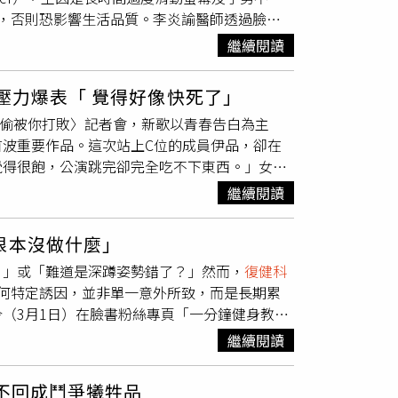
，否則恐影響生活品質。李炎諭醫師透過臉書
彥先前說明，主動脈剝離若未在48小時內接受
性因大拇指痛到就醫，問診後確定患者是肌腱發
，民眾在從事重量訓練時，應注意咖啡因攝取
繼續閱讀
指」。李醫師說明，所謂「手機指」主要是大拇
練，以降低潛在健康風險。
似「媽媽手」或「板機指」的發炎症狀；而許多
壓力爆表「 覺得好像快死了」
手機指的患者常見臨床症狀包括手指局部痠痛、
單曲〈偷偷被你打敗〉記者會，新歌以青春告白為主
發炎的警訊；李醫師也提到，已有相關醫學研究
波重要作品。這次站上C位的成員伊品，卻在
全脫離手機的現狀，李醫師強調，預防與自救的
覺得很飽，公演跳完卻完全吃不下東西。」女團
0分鐘就應放下休息；其次，平時可多進行手背
166公分，近日體重長期低於40公斤，讓身邊的人
建議善用手機支架，避免長時間以單手特定手指
繼續閱讀
罹患疾病，依品甚至忍不住私訊媽媽說：「我覺
痛症狀持續且未改善，應盡速尋求專業門診評
反應，「你的抗壓性太強了，其實身體早就感受
根本沒做什麼」
月的休息與調整，她的壓力與身體狀況逐漸恢
？」或「難道是深蹲姿勢錯了？」然而，
復健科
的身體狀況。林于馨透露，之前錄影文總除夕特
何特定誘因，並非單一意外所致，而是長期累
時，練習期間膝蓋常發出機械般聲響；團內年紀最
（3月1日）在臉書粉絲專頁「一分鐘健身教
則提到，自己兩年前左腳腳踝韌帶斷裂，若練習
一項研究，該研究針對154位經核磁共振（MRI）證
叫。談到新歌錄音過程，成員也笑稱狀況百出。
繼續閱讀
62%的患者在發病前「根本沒做什麼特別的
；蔡亞恩則說副歌反覆的「Kirakira、
打噴嚏等日常動作；而真正與「搬運重物」直接
你打敗〉正式推出，TPE48也希望用充滿青春活力
不回成鬥爭犧牲品