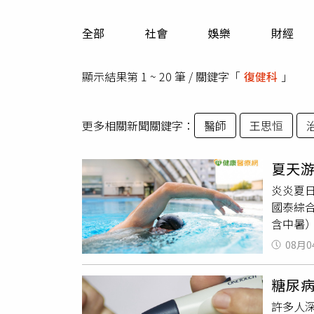
人物
汽車
全部
社會
娛樂
財經
專欄
房產新勢力
顯示結果第 1 ~ 20 筆 / 關鍵字「
復健科
」
更多相關新聞關鍵字：
醫師
王思恒
夏天
炎炎夏
國泰綜
含中暑
良、過
08月0
均主治
關節在
糖尿
常見於
許多人
而換氣