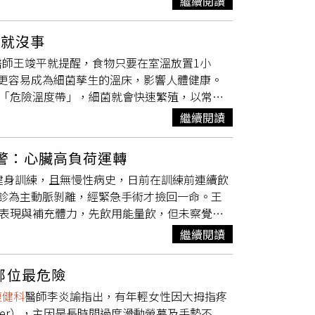
繼續閱讀
試者填寫2份心理量表，分別評估「生活滿意度」
容涵蓋深蹲、硬舉、推與拉等基礎重量訓練。王
至2022年的追蹤數據顯示，在校正年齡、性
年齡回春的關鍵。最後王醫師鼓勵大眾，運動不
熱就沒事
平均降低了7%。研究進一步發現，相較於僅對
最重要的是「願意開始」；他建議民眾可先從少
醫師王竣平就提醒，食物只要在室溫放置1小
優勢。當研究員同時分析目標感與自評健康狀況
一天也能夠由內而外年輕起來。
更容易成為細菌孳生的溫床，影響人體健康。
但「知道自己為什麼而活」對生理健康的保護作
C的「危險溫度帶」，細菌就會快速繁殖，以常見
「目標感」能延長壽命？研究分析，擁有生命目
8倍、2小時更會達到64倍，當細菌數量達到約每
更主動採取維護健康的行為。此外，目標感往往
繼續閱讀
出，尤其是外帶餐點裝在密閉容器或塑膠袋內，
壽的保護因子。對巴菲特而言，每天起床後對工
溫度帶，成為細菌滋生的溫床，而便當、炒菜、
師也特別提醒，這項觀察性研究雖然揭示了心理
警：心臟高負荷運轉
，許多人習慣將剩菜剩飯先放涼再冰，但真正的
控制與醫療介入仍具備不可替代的地位，若民眾
健身訓練，且無慢性病史，日前在訓練前連續飲
議1小時內就冷藏，且最好先分裝成小份，讓食
專業治療與飲食管理來維持身體機能，僅靠心理
診為主動脈剝離，經緊急手術才撿回一命。王
，細菌仍然可以持續繁殖」，他也破除迷思「偶
壽觀點提供了新的啟發，在追求生機飲食與規律
動表現與補充體力，先飲用能量飲，但未察覺身
透露，很多人常認為「反正之後會加熱就好」，
喪命。他指出，能量飲中所含咖啡因會使心跳加
會存在，且若加熱不均勻，微波時中心溫度可能
繼續閱讀
負荷狀態，即使尚未開始運動，心血管系統已承
食物中心溫度至少達到75°C以上，並均勻加熱
學上稱為「伐氏操作」，會使胸腔與腹腔壓力瞬
，很多人症狀會延後出現，往往不會聯想到是前
部位最危險
造成的機械性壓力同時出現，可能對主動脈造成
只在店家，也在我們帶回家之後的每個決定」。
復健科
醫師李炎諭指出，有年輕女性因大拇指疼
期高強度訓練可能使血管壁累積微小損傷與疲
nger），主因是長時間過度滑動螢幕及手勢不
高風險。他強調，身體並非無限承受壓力的機