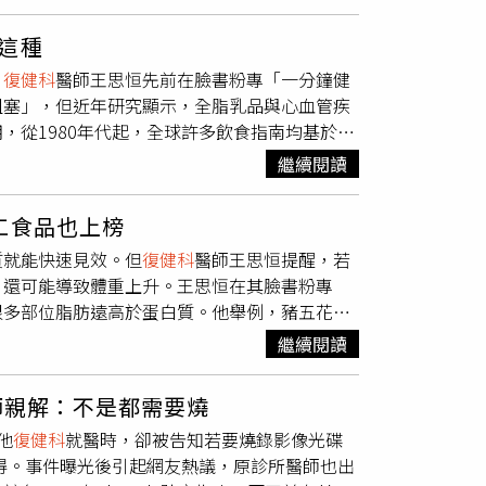
暨資深典範醫師，而他在大型醫學中心服務多
動加強。陳佑昀治療師補充，小腿被譽為「第二顆
便無預警「被通知」清出副院長辦公室，在院內
繁忙門診中逐漸磨滅研究熱忱，院長始終堅持
在變弱，及早採取行動。預防肌少症 從運動和
」，連同仁代墊的差旅費都拿不回來。據悉，此
這種
且大部分人都用錯誤方法在治療。」徐子恆說，
其中「漸進式阻力訓練（PRT）」被國際指南
銷，但隨著劉宏輝落馬，此計劃也被學校高層
，
復健科
醫師王思恒先前在臉書粉專「一分鐘健
肩部受傷、如術後或臥床而長期不動等，但部分
高強度訓練，可利用彈力帶、啞鈴、水瓶或自身
支付相關費用，但此計畫爭取國科會經費失敗，
阻塞」，但近年研究顯示，全脂乳品與心血管疾
患者無法得到正確治療。且五十肩有分多種不同
是維持肌肉量的關鍵。許多年長者因味覺退化、
，卻把基層當犧牲品。」知情人員無奈表示，這
，從1980年代起，全球許多飲食指南均基於
助，照做後惡化，中期時想打個針就好，但也不
議70歲以上長者每日蛋白質攝取量可依體重計
流人員原以為能靠自己的努力讓台灣復健醫療更
低脂或脫脂乳製品。然而，這些觀點所依據的研
在惡性循環中不斷徘徊。即使「幸運」的找到專
生素D與鈣質可維持肌肉與骨骼功能；中鏈脂肪酸
，以及碎裂一地的台日學術信任。輔大表示，公
繼續閱讀
心肌梗塞的發生率，證據力有限。根據新一波觀
授動術，頑固五十肩更要進手術房開刀，用關節
其有幫助。肌少症可以改善或預防 應積極鼓勵
定，任何計畫經費之撥付，必須建立在「專案已
是優格、起司等發酵乳品，與「降低心血管風
後往往要承受劇痛，導致病情反覆發作，徐子恆
成長者跌倒與失能的重要因素，但透過日常飲食
25年8月1日，然相關行程發生於7月28日至
工食品也上榜
血壓、膽固醇、體重與血糖控制等指標上的影響
多篇關於肩膀治療的論文，其研究更達到了醫學
望將正確健康觀念帶入長輩生活，呼籲民眾及早
並完備學審會審議程序，但校方目前尚未收到相關定
質就能快速見效。但
復健科
醫師王思恒提醒，若
為乳製品中不只有脂肪，還包含蛋白質、鈣質、
復原快、療程短的「改良式關節授動術」。徐子
，可及早至
復健科
進行專業評估。【延伸閱讀】
動權益亦給予充分保障。針對報導提及赴日交流
，還可能導致體重上升。王思恒在其臉書粉專
炎反應與腸道菌相，進一步提升飽足感與健康效
醒且放鬆的狀態下治療，避免傳統的暴力硬拉，
次看懂預防「肌少症」注意「衰弱」4警訊 醫
。依現行規定，所有計畫經費之撥付，必須建立
很多部位脂肪遠高於蛋白質。他舉例，豬五花與
已更新對乳製品的建議，從過去鼓勵低脂或脫
時利用大量擴張液注入關節腔，如同吹氣球般將
hp?id=67610
，，該項與筑波大學之交流計畫，原定啟動日為
是在補油。」為幫助民眾掌握食材脂肪含量，王思
長飽足感，有助控制飲食攝取頻率，也無需過度
手法將關節鬆動，也因為精準的手法，所需力量
繼續閱讀
年9月18日函請相關團隊於限期內繳交計畫書定稿
。紅燈區代表脂肪含量極高，攝取過多易造成熱
高，整體療程僅需15到20分鐘，困擾多時的頑
6日，經學審會委員充分討論後決議撤銷此案，行
（75%）‧雞屁股（88%）‧百頁豆腐
患者一週內幾乎能夠恢復到健康肩膀的八、九成
，致力於推動輔仁大學國際化發展，強化與教廷及
師親解：不是都需要燒
5%）‧牛腩（60%）‧帶皮雞翅（58%）‧
上千患者「如獲新肩」，徐子恆提到，有位女性患
公務行程以及與校友連絡與募款等，皆需提前數
他
復健科
就醫時，卻被告知若要燒錄影像光碟
胸肉（10%）‧豬里肌（15%）‧牛腱
年，日常生活連穿衣服都困難重重，原本已經放
率團隊赴海外拓展生源、爭取資源並簽署實質合
取得。事件曝光後引起網友熱議，原診所醫師也出
一項常被忽略的「非肉類高脂食物」——百頁豆
度感動哽咽，看著患者的欣喜模樣，自己同樣也
事實，更抹煞行政團隊為學校開源之努力。輔大