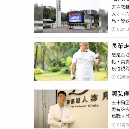
相關的
的作品
天主教輔
就像輪
人才，
究進一
馬，導
作」與
回應，
於「到
02月1
振於20
助於減
兩邊人馬
群、保
長輩
用，當中
查，樣
您是否
算。輔大
屬自發
化，其
MOU
健康管
疲倦視
劉宏輝
低形成
醫界人
02月0
成因多
任行政副
顯。肌
（DCB
鄭弘
心臟病
再生醫
五十肩
此，及
成7人團
更有許
法 自我
提供）
痛職人
路是否
日，就
「如獲
否下降
壺裡的
01月2