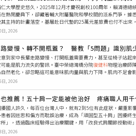
比例，僅佔極少數的12%。這項研究顛覆了許多人「一次受傷導
，向粉絲展現全新面貌。
仁大學歷史悠久，2025年12月才慶祝創校100周年，賴清德
胎行駛數萬公里後爆胎，最後那一瞬間可能只是壓到一顆小石頭
而在熱鬧慶典下，卻藏著輔大附屬醫院和學校間的派系鬥爭，據悉
步發現，無論病發是否有明確誘因，患者感受到的疼痛程度與功
致其主持的計畫落空，基層赴日代墊的25萬元差旅費也付不出來
「搬重物受傷」的嚴重程度是相當的。針對臨床上常見的焦慮，
相關指控並非事實，此案沒有先通過申請，後續也未補正，因而
底是哪個動作害了我」，因為椎間盤的受損通常是數千次壓力循
0日, 2026
24年2月1日接任，他因年輕和活力而受到多位優秀校友欣賞，
輕脊椎負擔，但更關鍵的預防之道在於長期的生活習慣。比起擔
總在暗暗較勁。而藍易振上台後，積極爭取校友捐款，富邦金董事
持規律活動，並避免長時間維持同一姿勢，用日常的保養來對抗
走路變慢、轉不開瓶蓋？ 醫教「5問題」識別肌
100萬分為4個計劃，以支應國際產學合作和研究協議的經費，
本數為154人，規模尚不算大，但王醫師指出，其結論與許多醫
注意到家中長輩走路變慢、打開瓶蓋需要費力，甚至從椅子站起
醫院前副院長劉宏輝（左1）和筑波大學教授山海嘉之（右二）私
性，沒有單一罪魁禍首。最後王醫師呼籲，民眾與其恐懼某個特
實可能是肌力流失的警訊。臺中榮總灣橋分院
復健科
物理治療師
，由校長藍易振（中）親自簽立，此計劃還登上日媒《日經新聞》
理，了解椎間盤突出是長期累積的過程，才能以正確的心態面對
為自然老化，卻忽略這可能意味肌肉量與肌力下降。肌肉不足會
曾任職於台大醫院雲林分院，是國內腦神經研究權威，自台大醫
惡性循環，加速肌力流失。肌少症不僅影響平衡與反應力 也可
脈廣闊，與筑波大學外骨骼機器人專家山海嘉之教授頗有私交，促成
6日, 2026
元，包括年齡增長、慢性疾病控制不佳、營養不足及長期缺乏運
校長賴政南的見證下，輔大與筑波大學、山海嘉之創立的Cyber
肉不足還可能讓免疫力下降，容易生病、住院或受傷後恢復慢，
）簽署了五方共同合作MOU，計畫引進當今醫療用外骨骼翹楚「
儀也推薦！五十肩一定能被他治好 疼痛職人用千
，影響會更明顯，因為肌肉量不足會讓血糖更難穩定、心臟負擔
療領域走進新時代，此計劃還登上日媒《日經新聞》報導，讓校
困擾國人許久，每百位台灣人中，就有2到5位有此症狀，嚴重影
早察覺肌肉變化、積極運動與均衡飲食，是維持生活能力、健康
隊，2025年7月底前往筑波大學學習HAL機器人設備操作，返
多患者因迷思和偏方而耽誤治療，成為「頑固型五十肩」困擾終
檢測肌肉量是否達標陳佑昀治療師分享，國際常用「SARC-F
同年7月，劉宏輝帶著理工學院院長王元凱、附設醫院神經科主任
診所」，透過臨床經驗得出治療關鍵，用「改良式肩關節授動術
容易疲倦、外出時是否感到不穩，以及近期是否跌倒等五項日常
在團隊於筑波大學認真學習HAL機器人設備操作、談妥免費借用
新肩」，得到無痛人生。徐子恆的改良授動術傷口小、復原快，
。接著解釋「小腿圍量測法」，長輩坐椅子、雙膝90度彎曲，小
風暴」。知情人士透露，劉宏輝是前校長江漢聲延攬入院，他專
8日, 2026