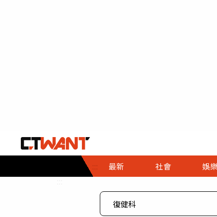
社會首頁
娛樂首頁
財經首頁
政
:::
最新
社會
娛
時事
即時
熱線
:::
直擊
大條
人物
調查
專題
３Ｃ