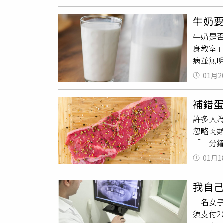
徐子恆
34公
有知識
年，學
心臟」
簡單到
牛奶
「臨床
飲食雙
次赴日
牛奶是
五十肩
視為核
「極力
身教室
醫院受
體重進
王英州
病並無
時期，
食慾下
筆錢對
「飽和
能如願
算，每
進一步
01月2
究大多
業醫生
（MC
務出差
察性研
鏡在直
長輩培
核定通過
補錯
險」呈
在臨床
調整與
8月1日
許多人
差異微
證據等
認識身
稿文件
忽略肉
益生菌
恆說，
骨鬆和
之差旅
「一分
益。內
確保療
建議從日常飲
在「專
牛小排
脂，轉
粘連的
2025
01月1
恒將常
擔憂其
較過往
並完備學
量爆表，
疾便在
政單位
我自己
（70%
以上功能
全球校
一名女
全蛋（6
者在車
月排定
須支付
（20%
棄，在
約，係