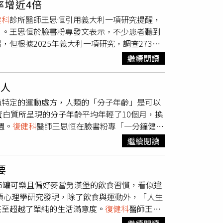
率增近4倍
病風險。他引用刊登於國際醫學期刊
容易傷膝蓋？專家：是你跑錯了！掌握3點從
健科
診所醫師王思恒引用義大利一項研究提醒，
尿病密切相關，但針對肥胖族群的分析卻發現，大
id=69315
」。王思恒於臉書粉專發文表示，不少患者聽到
話說，即使腹部脂肪沒有特別突出，只要大腿脂
但根據2025年義大利一項研究，調查273位
病及肌少症的風險，因此不能只看體重或腰圍，
量肝臟硬化程度，結果發現每週喝超過1杯的
示，許多人減重只靠節食，雖然體重會下降，大
繼續閱讀
恒提到，研究也顯示，即使研究人員排除了年
內臟脂肪的改善幅度，可達單純節食的近兩倍。
也意味著含糖飲料對肝臟的傷害，不只是讓人變
必須透過規律運動才能有效清除，因此想降低糖
驚人
果糖糖漿」，與全身細胞都能幫忙消耗的葡萄糖
項可在家進行的簡易檢測，協助民眾初步了解
過特定的運動處方，人類的「分子年齡」是可以
果糖，只好通通把它們變成脂肪儲存，最後因為
完成，代表下肢控制能力可能退化；第二，30秒
蛋白質所呈現的分子年齡平均年輕了10個月，換
搖飲，台灣人的糖分攝取量可能比義大利人還驚
；第三，測量小腿圍，男性小於34公分、女性小
週。
復健科
醫師王思恒在臉書粉專「一分鐘健身
是「糖友」又有「脂肪肝」，就要特別注意。王
019）評估標準；第四，測量腰圍，男性大於或等
變化的蛋白質濃度，所勾勒出的「老化指紋」。
能百分之百斷定是飲料「導致」肝硬化，也可能
脂肪浸潤的機率也相對增加。想預防「雪花肌」，
繼續閱讀
度模式，能精準反映出個體的分子層級狀態。若
不代表肝臟就安全」，酒精傷肝、果糖也傷肝，
度有氧運動，同時攝取足夠蛋白質。有慢性疾病
，則代表分子狀態比同齡人更為年輕，這也是目
，建議將手搖飲「能戒就戒」，或至少改點無
同時進行減重，可提高至每公斤體重1.5至2公
要
研究顯示，團隊首先分析英國生物樣本庫（UK
運動及生活習慣三方面同步調整，才能有效改善
每日喝5罐可樂且偏好麥當勞漢堡的飲食習慣，看似違
分數越高，罹患第2型糖尿病的風險也隨之攀升。
的「雪花油花」比喻人體肌肉脂肪浸潤，提醒
一項心理學研究發現，除了飲食與運動外，「人生
12週、每週4次的有氧與阻力訓練，檢測結果證
健身教室）
甚至超越了單純的生活滿意度。
復健科
醫師王思
的逆齡效果。在運動處方方面，此研究建議採取
chologyand Aging）的權威研究，追
、騎車或游泳，強度需達「會喘但仍能講短