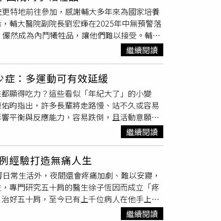
致病發」的刻板印象，王醫師比喻，椎間盤突出
總統更特地前往參加，感謝輔大多年來為國家培養
，但真正的病因是長期的磨損與纖維環退化。研
，輔大醫院副院長劉宏輝在2025年中無預警落
能障礙並無顯著差異，這意味著「莫名其妙發
，儼然成為內鬥犧牲品，讓他們難以接受。輔大
王醫師建議，正在忍受疼痛的患者不應過度糾結
於法無據無法撥款。據了解，輔大現任校長藍易
環下的累積結果。雖然維持正確的搬運姿勢仍有
繼續閱讀
但也與學術副校長王英州等人的保守派格格不入，
心那一瞬間的動作，民眾更應專注於強化核心肌
長蔡明忠在2025年捐贈367萬元作為學術之
不可避免的生理退化。這份研究雖屬於回溯性調
少症：多運動可有效延緩
劉宏輝則以與日本筑波大學的交流得到25萬元預
學文獻不謀而合；大約三分之二的下背痛發作皆
來都顯得吃力？這些看似「年紀大了」的小變
交甚篤，2025年3月還牽線輔大與筑波簽訂
定動作會傷害脊椎，不如將重點放在日常的脊椎
陳佑昀指出，許多長輩將走路慢、站不久或容易
報導，讓校方頗以為傲。（圖／翻攝輔大官網）
治療與復健。
影響平衡與反應能力，容易跌倒，且活動意願降
院退休後，受邀至輔大醫院擔任副院長，而他在
能造成血糖心臟負擔陳佑昀治療師說明，肌少症
台日醫療合作。2025年3月，在藍易振及時
繼續閱讀
動，如果不及早注意，對生活的影響其實很明
dyne株式會社、輔大醫院及生物技術開發中心
生活自理能力也可能下降。如果本身有糖尿病或
HAL機器人」，打造穿戴式機器人讓神經康復與
例經驗打造無痛人生
增加，身體狀態也更容易出現疲倦或虛弱。因
方頗以為傲。輔大醫院前副院長劉宏輝在任時組
響日常生活外，夜間還會疼痛加劇、難以安寢，
與日常活力的重要關鍵。透過問卷和小腿圍量測
台後校方卻不支付同仁代墊的差旅費。（圖／讀者
生，專門研究五十肩的醫生徐子恆因而成立「疼
問卷」，透過手部握力、從椅子站起是否費力、走
與主治醫師、
復健科
復健組長與復健師等7人赴
」治好五十肩，至今已有上千位病人在他手上
功能檢視，加總分數即可判斷肌力與行動能力是
設備的關鍵時刻，國內校政權力核心卻爆發「茶
患者只需躺著就能解決頑疾。（圖／方萬民攝）
腿自然放鬆垂下，以皮尺量取最粗處，男性低於
業能力無庸置疑，在神經科擁有權威地位，但他
繼續閱讀