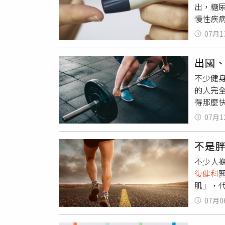
出，糖
治醫師
慢性疾
進行動
「一分
加，避
07月1
年醫學
但由於
思恒指
包括撕
出國
肪堆積
險較成
不少健
發生的
關節傷
的人完
能受損
童與青
得那麼
一步說
師建議
肌肉並
肪，更
習技巧
07月1
上站起
尿病、
率。高
2至3
究，目
師表示
不是
經常聽
指出，
筋。以
不少人
同量級
善，不
應立即停
復健科
運轉。
嚴重疲
肌」，
要肌肉
速降溫
脂肪更
圍，不
他神經
07月0
值得警
仍會守
竭。中
年研究
垮，乾
病後3