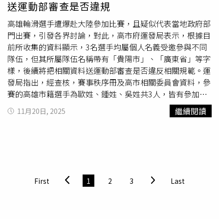
送運動部審查是否違規
高雄輪滑選手遭爆赴大陸參加比賽，且疑似代表當地政府部
門出賽，引發各界討論，對此，高市府運發局表示，根據目
前所收集的資料顯示，3名選手均屬個人名義受邀參與不同
隊伍，但其所屬隊伍名稱帶有「貴陽市」、「廣東省」等字
樣，後續將把相關資料送運動部審查是否違反相關規範。運
發局指出，經查核，賽事秩序冊及高市相關委員會資料，參
賽的高雄市籍選手為歐姓、鍾姓、吳姓共3人，皆有參加
「2025全國輪滑錦標賽」。而他們到大陸參加的爭議賽事
繼續閱讀
11月20日, 2025
有2項，一為「第15屆全國運動會」、另個為「2025全國輪
滑錦標賽」，兩者競賽規則也有所不同。運發局說明，中華
人民共和國第15屆全國運動會參賽條件為，中華人民共和國
公民、長期居住的居住證、社保紀錄等資料；2025全國輪
滑錦標賽條件為中華人民共和國公民、港澳台地區運動員均
可通過參加單位參賽，港澳台地區運動員請通過當地輪滑運
First
1
2
3
Last
動主管部門統一組隊，並須繳交有效證件的副本，如身分
證、
戶口
簿、護照等，參加單位包含各學校、輪滑俱樂部、
相關培訓機構等。運發局指出，此次事件涉及「兩岸體育交