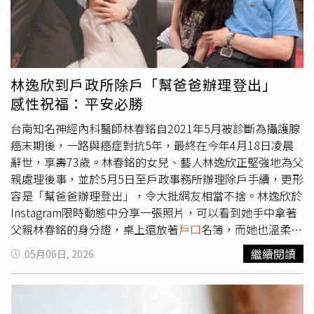
惡化。趙女第一次提起離婚訴訟時，法院認為感情尚未完全
破裂，因此未判離婚。雙方後續持續分居，一年後趙女再度
提告，最終雙方調解離婚。離婚半年後，趙女第三度將前夫
告上法院，主張依照房產登記比例分割財產，要求取得99％
房產價值。曹男則主張，房屋來源是父母拆遷所得，並非夫
林逸欣到戶政所除戶「幫爸爸辦理登出」
妻共同財產，若依登記比例分割，對父母極不公平。法院認
感性祝福：平安必勝
為，本案關鍵在於如何認定夫妻間贈與的法律性質，夫妻間
財產贈與與一般贈與不同，通常是基於婚姻長久維繫的期
台南知名神經內科醫師林春銘自2021年5月被診斷為攝護腺
待，具有特殊目的，不能僅依產權登記比例機械認定。法院
癌末期後，一路與癌症對抗5年，最終在今年4月18日凌晨
綜合考量房屋來源、婚姻存續時間、雙方對家庭與房產的貢
辭世，享壽73歲。林春銘的女兒、藝人林逸欣正堅強地為父
獻等因素後認定，該房屋源自曹男父母老宅拆遷，趙女對房
親處理後事，並於5月5日至戶政事務所辦理除戶手續，更形
屋形成並無實際貢獻；且雙方婚姻屬典型「閃婚閃離」，實
容是「幫爸爸辦理登出」，令大批網友相當不捨。林逸欣於
際共同生活時間極短，也未生育子女。若讓趙女取得99％房
Instagram限時動態中分享一張照片，可以看到她手中拿著
產利益，不僅顯失公平，也可能導致兩名老人失去主要居
父親林春銘的身分證，桌上還放著
戶口
名簿，而她也溫柔寫
所。此外，法院指出，趙女從事房地產相關工作，對產權與
下「幫爸爸辦理登出，等新的裝備準備好再登入吧，平安，
繼續閱讀
05月06日, 2026
財產風險具有一定認知，卻未提醒曹男審慎處理，也未與其
必勝！」林逸欣同時也在畫面下方留下對爸爸的告白，
父母充分溝通，即接受大比例產權贈與。不過，趙女曾支付
「Miss you and love you forever」，表達對父親的深深思
11萬餘元稅費，雙方亦有短暫共同生活，因此仍應給予一定
念之情。林逸欣到戶政事務所「幫爸爸辦理登出」。（圖／
補償。最終，法院判決涉案房屋歸曹男所有，趙女可獲得50
擷取自IG）林逸欣日前也發文表示，她的爸爸在春暖花開的