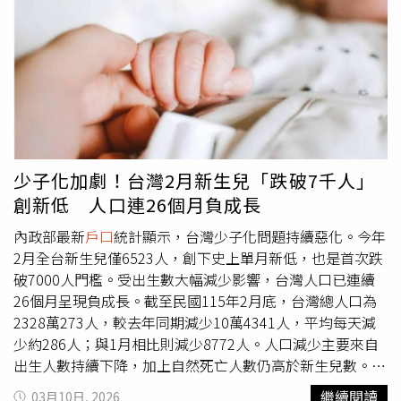
萬元補償金。
4月踏上了新的旅程，她相信爸爸並不是真的離開，只是去
了另一個國度旅行，帶著她20年前畫給他的「平安必勝
符」，她也相信爸爸會一路平安，他的麻將會繼續打得好，
「您在春天來臨，也在春天遠行」、「祝爸爸一路順風」。
少子化加劇！台灣2月新生兒「跌破7千人」
創新低 人口連26個月負成長
內政部最新
戶口
統計顯示，台灣少子化問題持續惡化。今年
2月全台新生兒僅6523人，創下史上單月新低，也是首次跌
破7000人門檻。受出生數大幅減少影響，台灣人口已連續
26個月呈現負成長。截至民國115年2月底，台灣總人口為
2328萬273人，較去年同期減少10萬4341人，平均每天減
少約286人；與1月相比則減少8772人。人口減少主要來自
出生人數持續下降，加上自然死亡人數仍高於新生兒數。統
計指出，今年2月出生數6523人，約每6.2分鐘出生1名嬰
繼續閱讀
03月10日, 2026