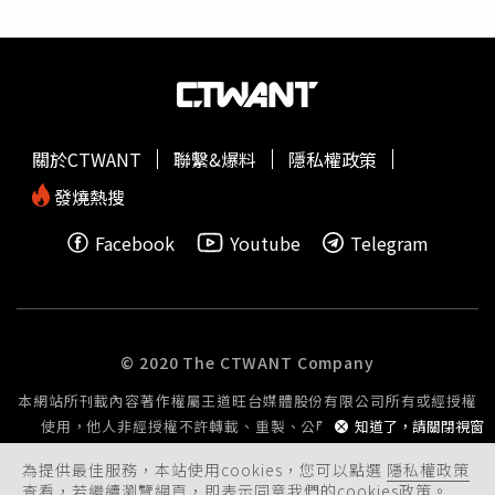
流處理規範」第7點第2款，不得「組隊」赴陸參加其指稱
「全國性」活動之規定，雖選手並非組隊前往，但參加的賽
事名稱、隊名易造成國家形象受損疑慮，市府已彙整相關資
料將送運動部審查。運發局強調，因涉及運動部國光獎金發
放，後續將相關資料送運動部審查是否違反「國光體育獎章
及獎助學金頒發辦法」。若經查證屬實，運動部可廢止其獲
關於CTWANT
聯繫&爆料
隱私權政策
獎資格，並追繳已頒發的獎章及證書，運發局則將依據運動
部裁處結果依法實施後續處置。
發燒熱搜
Facebook
Youtube
Telegram
© 2020 The CTWANT Company
本網站所刊載內容著作權屬王道旺台媒體股份有限公司所有或經授權
使用，他人非經授權不許轉載、重製、公開播送或公開傳輸。
知道了，請關閉視窗
為提供最佳服務，本站使用cookies，您可以點選
隱私權政策
查看，若繼續瀏覽網頁，即表示同意我們的cookies政策。