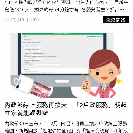
（圖／嘉義市政府提供）
4.15。據內政部公布的統計資料，出生人口方面，11月新生
兒僅7946人，換算約每5.4分鐘才有1名嬰兒誕生，折合年
粗出生率為千分之4.15，較去年同期少了4611人，也比今
繼續閱讀
12月10日, 2025
年10月少1512人，再度刷新歷史最低紀錄。細看各縣市出
生率，雲林縣以千分之6.25居首，其次為台東縣（千分之
5.08）及新竹市（千分之5.00）；相對地，連江縣出生率最
低，僅千分之1.78，緊接著是基隆市（千分之2.84）與嘉義
縣（千分之3.13）。回顧今年以來，新生兒數量持續走低。
4月的出生人數為8684人、5月為8433人，雙雙創下單月最
低紀錄。11月的7946人則是今年第三度突破歷史低點。
2025年前11個月累計新生兒總數為9萬8785人，要突破去
年全年13萬4856人的新生兒數字，難度相當高。65歲以上
人口占比達19.99%，台灣正逐步邁入超高齡社會。至於死
亡人口部分，11月共計1萬4771人過世，約每2.9分鐘即有1
人離世，折合年粗死亡率為千分之7.71，較去年同期減少
內政部線上服務再擴大 「2戶政服務」明起
861人，也較10月減少1137人。綜合出生與死亡數計算出的
在家就能輕鬆辦
「人口自然增加」為負6825人，而「人口社會增加」則為
正2057人，合計後11月總人口較10月減少4768人。另根據
內政部30日宣布，自12月1日起，將再度擴大戶政線上服務
世界衛生組織分類，65歲以上人口占比達20%即為「超高
範圍，新增開放「冠配偶姓登記」及「經法院調解、和解成