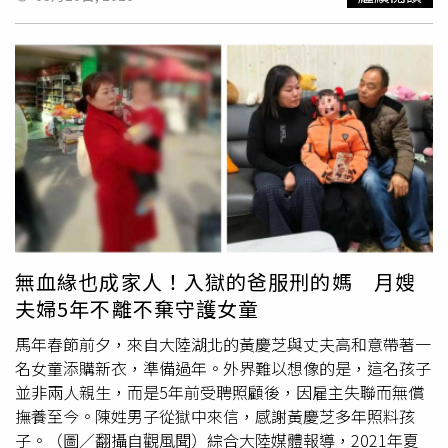
兒，年粗出生率為千分之3.65，較1月大幅減少2200人，減
幅達25.2％，與去年同期相比更少3884人。近1年來出生數
屢創新低，去年4月、5月及11月已多次刷新單月紀錄，如
今再度跌破7000人，顯示少子化趨勢仍在加速。各縣市粗
出生率差異明顯。出生率最高為澎湖縣千分之5.62，其次為
台東縣4.95、花蓮縣4.68；最低則為基隆市2.54、台南市
2.85及連江縣2.87。在死亡人口方面，2月死亡數為1萬
4881人，約每2.7分鐘就有1人死亡，年粗死亡率為千分之
8.33。若以出生減死亡計算，2月人口自然增加為負8358
人，顯示人口結構仍持續萎縮。此外，台灣人口結構也持續
朝高齡化發展。截至2月底，0至14歲人口為266萬7349
人，占總人口11.4％%；15至64歲人口占68.32％；65歲以
無血緣也成家人！入獄的爸服刑的媽 月嫂
上人口則達470萬7676人，占比20.22％。與上月相比，幼
夫婦5年不離不棄守護女童
年人口與工作年齡人口占比均略微下降，老年人口比例則再
度上升。
馬年春節前夕，來自大陸湖北的黃慶芝與丈夫高和意帶著一
名女童添購新衣，準備過年。外界難以想像的是，這名孩子
並非兩人親生，而是5年前受聘照顧後，因雇主失聯而無償
撫養至今。陳姓男子從獄中來信，感謝黃慶芝多年照料孩
子。（圖／翻攝自觀風聞）綜合大陸媒體報導，2021年夏