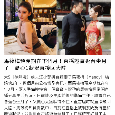
大，農業部第一時間宣布全國豬隻禁運禁宰，並禁止使用廚
選。黃守仕說，面對數個月前遷
戶口
至汐止的黨內競爭者，
餘養豬，由於案例場的廚餘載運車被驗出陽性反應，研判感
自己本以為秉持著黨內「公平正義」之準則，兄弟登山各自
染源應是來自沒有落實蒸煮的廚餘。隨後案例場主也承認使
努力，未料卻持續遭受對手及其團隊不明攻擊抹黑、惡意影
用舊的照片上傳，其所使用的廚餘蒸煮設備甚至在去年就已
射。黃守仕直指，1月11日陳語倢直播，影射自己攻擊其孩
無法運作。 案經16日後台中市府終於順利拆彈，控制住相
子，及未婚生子的人身攻擊，但卻無法提出「舉證」，依民
關疫情，解除禁運禁宰令，不過台中市農業局局長張敬昌與
事訴訟法第277條規定：「當事人主張有利於己之事實者，
環保局局長陳宏益也因未恪守中央防疫指引，遭到免職。
就其事實有舉證之責任。」故對手已涉及刑法第310條《誹
27歲張文2025年12月19日於北捷台北車站與捷運中山站前
謗罪》：「意圖散布於眾，而指摘或傳述足以毀損他人名譽
拋擲煙霧彈，隨機殺人，造成4死11傷。（圖／翻攝畫面）
之事者，為誹謗罪，處一年以下有期徒刑、拘役或一萬五千
十、2025年12月19日：張文北捷隨機攻擊釀4死11傷2025
元以下罰金。」黃守仕提到，陳語倢在直播中強調，不抹
馬筱梅預產期在下個月！直播證實返台坐月
年12月19日上午，北市中山區多處傳出遭人縱火事故、下
黑、不造謠，卻影射自己四處散播「陳語倢要派人選里
子 憂心1狀況直接回大陸
午中正區南陽街先是發生火警事故，未料北捷台北車站M8
長。」子虛烏有之耳語，讓守仕為了釋疑，而疲於奔命！里
出口也傳出遭人投擲煙霧彈事故，造成1人嗆傷1人當場無生
長為經營在地，重要根基，守仕絕不能讓這些不實謠言，影
大S（徐熙媛）前夫汪小菲與台籍妻子馬筱梅（Mandy）結
命跡象。其中57歲的余家昶見張文丟擲煙霧彈，上前試圖阻
響里長友善民眾黨的心。造假訊息，接連不斷，惡意攻擊，
婚快2年，數個月前公布懷孕喜訊，而馬筱梅預產期就在今
止，未料卻導致張文事先準備好的汽油彈誤燃，遭張文持利
接踵而來！其團隊更在社群媒體，不斷批評抹黑自己。另
年2月，兩人準備迎接第一個寶寶。懷孕的馬筱梅經常開直
刃刺傷，緊急送醫後仍不幸不治。 警方獲報後，第一時機
外，line還有「反守仕社群」，至於是誰成立，頗耐人尋
播分享生活近況，日前談及生產前後的準備工作，證實自己
也鎖定戴著防毒面具的27歲張文涉有重嫌，卻礙於張文早已
味。黃守仕表示，為黨內團結，自己深知相忍為黨，但面對
會返台坐月子，又擔心太無聊待不住，直言屆時就直接飛回
事先多次勘驗，多次變換作案代步工具，甚至以徒步方式進
含沙射影，不明抹黑，自己已忍無可忍，身心俱疲，萌生退
大陸。馬筱梅卸貨倒數中，日前在直播上被網友問及待產和
行，加重追緝難度。 同日晚間6時許，北市中正第一分局正
意，故決定退出民眾黨汐止金山萬里選區市議員黨內初選。
產後狀況，並談到自己將返台坐月子，已經確定好月子中