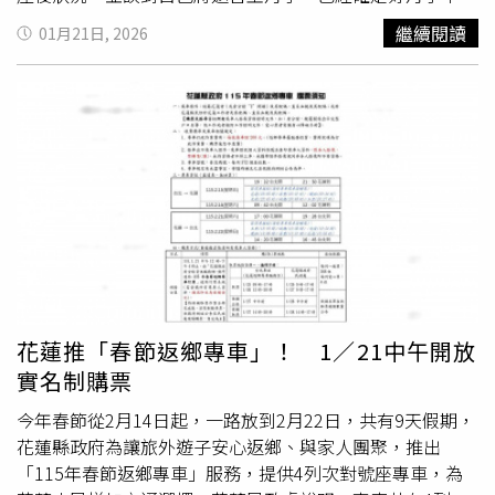
緊急調閱監視器畫面逮人時，張文卻步行從中山地下街返回
對此，陳語倢表示，自己的直播內容沒指名道姓，黃這樣寫
心；有人好奇汪小菲是否會陪伴在側，馬筱梅也坦言，汪小
繼續閱讀
01月21日, 2026
其位在大同千慧旅館的其中一據點，回旅店「補給」後，再
讓她感到遺憾，刻意讓民進黨等對手做文章，傷害民眾黨聲
菲常常要出差，沒辦法長時間陪她，當然也不可能一直出現
次於中山區誠品南西外投擲煙霧彈，並持刀朝路人攻擊，先
譽。自己持續勤跑地方，對一個地方的情感、貢獻關鍵不在
在月子中心。不過馬筱梅表示，台灣有家人和朋友可以照顧
是對一名路過正在等紅燈的騎士揮刀，隨後一路衝進誠品南
是不是在地人，自己有信心能得到選民們認同。而針對兩人
她，且坐月子完還是會帶著寶寶回大陸。有粉絲問馬筱梅為
西4樓，再朝路人揮刺，便一路來到南西頂樓，脫下全身裝
糾紛，民眾黨發言人張彤表示，尊重黃守仕決定。民眾黨地
何要返台坐月子，對此，她大方表示，「坐完月子就回北
備墜樓身亡。 台北市警局也第一時間成立專案小組查緝，
方選舉初選制度一向公開透明，無任何人享有特別待遇，民
京，在哪裡生都不影響，
戶口
都可以，因為畢竟我老公是北
鎖定張文戶籍為桃園市楊梅區，畢業於國立虎尾科大資訊工
眾黨一向樂觀看待黨內優秀人才在公平機制下良性競爭，並
京人」。但馬筱梅也透露找好的月子中心管制嚴格，她擔心
程學系，並在2021年成為空軍通訊中隊志願役，卻在2022
期盼所有夥伴以民眾利益為先、團結向前。
自己會待到太無聊，雖然預計是待1個月，「如果月子中心
年休假期間酒駕遭到汰除，隨後轉任大樓保全，卻因常與同
待不住，我就回來（大陸），然後就讓月嫂來，看我狀
事發生摩擦遭到開除。2025年間因未依規定前往教召，而
況」。其實馬筱梅在還沒證實懷孕時，曾在直播透露自己的
遭到桃園地檢署通緝。事發後，張文的父母首度面對鏡頭下
育兒觀，稱未來若與汪小菲有孩子，將由自己與母親輪流照
跪道歉。（圖／方萬民攝） 張文犯案過程心思縝密，試圖
顧，還會找保母協助，展現親力親為的堅持。當時馬筱梅還
調虎離山分散警方警力，並在其雲端內查獲詳細作案計畫
說，往後有育兒需求，直播頻率會進行調整，但強調仍會兼
花蓮推「春節返鄉專車」！ 1／21中午開放
表，顯示張文多次於網路上購買煙霧彈，甚至自製汽油彈，
顧工作與私生活。
實名制購票
試圖在人群眾多之處丟擲，所幸其於北車之汽油彈誤燃，讓
張文最終放棄將汽油彈推至中山，最終造成4死（含張文）
今年春節從2月14日起，一路放到2月22日，共有9天假期，
11傷慘案。案發後，張文的父母也首次面對媒體鏡頭，下跪
花蓮縣政府為讓旅外遊子安心返鄉、與家人團聚，推出
道歉。
「115年春節返鄉專車」服務，提供4列次對號座專車，為