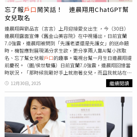
世界衛生組織（WHO）所定義的「超高齡社會」標準。其
忘了報
戶口
鬧笑話！ 連晨翔用ChatGPT幫
餘年齡層方面，0至14歲人口為268萬1890人，占比
女兒取名
11.51％；15至64歲人口為1594萬4087人，占比68.43％。
內政部指出，台灣已進入「低生育、高死亡、高齡化」的新
連晨翔與劉品言（言言）上月迎接愛女出生 ，今（30日）
常態，人口結構轉變對勞動力、長照與社會保障體系帶來挑
連晨翔露面宣傳《舊金山美容院》在中視播出，日前宜蘭
戰，相關政策需持續滾動調整。
7.0強震，連晨翔被問到「先護老婆還是先護女」的送命題
時，機智應對展現滿分求生欲，更分享兩人靠AI幫小孩取
名、忘了幫女兒報
戶口
的趣事。電視台幫一月生日連晨翔提
前慶祝。（圖/侯世駿攝）日前宜蘭7.0強震，連晨翔回憶當
時狀況，「那時候我剛好手上就抱著女兒，而且我就站在言
言旁邊，所以兩個都護到了！」他坦言雖然當下被震度嚇
繼續閱讀
12月30日, 2025
到，但夫妻倆住五樓不算太高，兩人反應都算淡定。談到育
兒生活，連晨翔坦言女兒出生 50 多天，生活已從一開始的
手忙腳亂趨於穩定。被問到是否會因帶小孩與言言爭吵？他
甜蜜回應：「沒時間吵架！」他習慣晚睡、言言喜歡早起，
所以夫妻分工上很互補，時間剛好完全配合，他對於帶小孩
也算有自信，一打一沒問題。至於女兒的名字，連晨翔透露
是靠AI取的，夫妻倆先各自選好一個喜歡的音，再透過