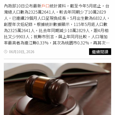
報告災復作為。（圖片提供／新竹縣政府）民政處表示，受
此，可說是「只有想不到、沒有辦不到」，包含各級學校的
內政部10日公布最新
戶口
統計資料，截至今年5月底止，台
災民眾若因豪雨造成國民身分證或
戶口
名簿污損、遺失，可
文憑、住院證明、單身證明、結婚證書，以及各種大型機具
灣總人口數為2325萬2641人，較去年同期少了10萬2829
攜帶相關證明文件至新竹縣任一戶政事務所辦理補發，全數
和語言證書，倘若官方查證不嚴，從生到死都能「一條龍
人，已連續29個月人口呈現負成長，5月出生數為6832人，
免收規費，協助民眾儘速恢復生活所需證件。稅務局表示，
式」的魚目混珠。越南網站看準死亡津貼「商機」，公然販
創歷年次低紀錄。根據統計數據顯示，115年5月底人口數
民眾若因豪雨造成財產損失，務必先拍照保存受災情形，並
售假死亡證明，也讓雇主擔心移工福利恐淪為外籍黑市提款
為2325萬2641人，比去年同期減少10萬2829人，跟4月相
於災害發生後30日內提出申請，即可依法享有各項地方稅減
機，希望勞保局能嚴加審核。（圖／本刊資料照）而根據勞
比又少9903人；就縣市別言，與上年同月比較，人口增加
免。房屋毀損達三成以上未滿五成，可減半徵收房屋稅；毀
保局統計，2025年受理上萬件外籍被保險人（含藍領、白
率最高者為連江縣0.33%，其次為桃園市0.32%，再其次為
損達五成以上且須修復始能使用者，可免徵房屋稅；土地因
領籍外籍配偶）喪葬津貼給付，共517件不予給付，當中
新竹縣0.25%；人口減少最多為金門縣1.51%，其次為嘉義
繼續閱讀
06月10日, 2026
流失、山崩、地陷等因素致無法使用者，可申請免徵地價
357則是因證件存在疑義被退件。根據勞保局目前的行政流
縣1.178%，再其次為臺北市1.175%。新生兒部分，15年5
稅。稅務局說明，汽、機車（151cc以上）因災害受損向監
程，移工要申請死亡津貼，需提供死亡證明書、檢察官相驗
月出生數為6832人，折合年粗出生率為3.46‰，較去年同
理單位辦理報停或報廢者，可申請退還自災害發生之日起已
屍體證明書或死亡宣告裁定書，及載有死亡登記的
戶口
名簿
期減少1601人、4月減少1312人，少子化問題仍未明顯改
繳納之使用牌照稅；娛樂業因災害影響致無法營業，或營業
影本，及被保險人身分證或
戶口
名簿影本等相關證明，倘若
善；就縣市別言，粗出生率最高為臺東縣5.09‰，其次為澎
受影響者，也可申請扣除未營業天數，按比例核減娛樂稅，
移工提供的文件非台灣政府核發，則必須送交台灣駐外館處
湖縣4.64‰，再其次為新竹市4.37‰；最低為基隆市
至於所得稅、營業稅、貨物稅及菸酒稅等國稅減免事項，可
進行驗證，由外館針對文件內容真實性和正確性進行審核。
1.90‰，其次為苗栗縣2.69‰，再其次為嘉義縣2.75‰。5
向國稅局洽詢辦理，民眾可透過財政部稅務入口網或新竹縣
知情人士指出，移工家屬遠在海外，在台灣並無戶籍與健保
月人口死亡數為1萬5158人，較去年同期減少224人，也較4
政府稅務局網站線上申請各項災害減免。文化局表示，為協
紀錄，若黑市真如其所宣稱使用「真實人民委員會的底本」
月減少836人。出生人數減死亡人數後可算出「人口自然增
助文化資產因豪雨受損進行緊急修復，新竹縣115年度文化
進行制度性造假，查核過程將困難重重，希望勞保局能嚴加
加」，台灣5月人口自然增加為負8326人；遷入人數減遷出
資產管理維護補助經費目前尚有餘額，縣內古蹟、歷史建
審查，別讓勞保善意成為肥羊。勞保局回應，現行外籍被保
人數可得「人口社會增加」，5月為負1577人；整體計算自