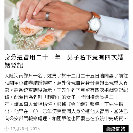
位市民現金6,000元。（圖／嘉義市政府提供）黃敏惠指
出，本次普發現金的發放對象，須同時符合以下條件：114
年12月8日（含）前設籍且造冊日114年12月24日仍設籍嘉
義市（不含於發放日前死亡者）；另114年12月8日（含）
以前出生者，於115年2月6日前辦妥出生登記並設籍嘉義市
都可以領取消費金。黃敏惠說明，現金主要發放日期為115
年1月24日（六）及1月25日（日），連續兩天上午8時30分
至下午4時，市民可依通知單前往各區指定地點領取。領取
身分遭冒用二十一年 男子名下竟有四次婚
通知單將自115年1月16日起，送達市民戶籍地址。嘉義市
姻登記
政府推動「振興經濟加碼計畫」，運用歲計賸餘，加碼普發
每位市民現金6,000元。（圖／嘉義市政府提供）她也補
大陸河南鄭州一名丁姓男子於十二月二十五日陪同妻子前往
充，若未能於主要發放日完成領取，市民可於115年1月30
相關單位補辦結婚證時，意外發現自身身分資訊出現重大異
日（五）、1月31日（六）及2月6日（五）、2月7日
常。經系統查詢後顯示，丁先生名下竟留有四次婚姻登記紀
（六），於上午9時至中午12時、下午2時至5時，至戶籍地
錄，配偶皆為名叫「靜靜」的女子，時間橫跨長達二十一
所屬之聯合里辦公處補領。針對領取方式，黃敏惠提醒，領
年，讓當事人當場錯愕。根據《金羊網》報導，丁先生指
取消費金可親自或委託他人辦理，須憑通知單、國民身分證
出，他早在二○一○年便察覺個人身分遭他人冒用，當時已
正本及印章；受委託代領者須為年滿18歲之成年人，並備妥
向公安部門報案處理，相關單位也回覆已在系統中完成資料
通知單、委託書、委託人及受託人之國民身分證與印章。未
刪除。然而，事隔多年再度補辦證件時，卻仍被查出過去婚
繼續閱讀
12月26日, 2025
成年人則由法定代理人代領，並檢附通知單、法定代理人國
姻登記紀錄，顯示其身分資訊在多年期間內仍持續遭人使