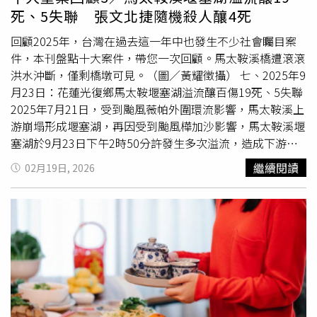
西，有剩菜剩飯要整理乾淨。「吃折羅」就是把過年剩下的
死、5失聯 張文北捷隨機殺人釀4死
飯菜做成大雜燴，可以依據菜色，用油炸、燉煮、烹煮等方
式製作，因此每家的菜色都會有獨特風味，裡面會有濃濃的
回顧2025年，台灣在過去這一年中也發生不少社會矚目案
「家的味道」，而「吃折羅」也代表著勤儉持家。
件，本刊盤點十大案件，帶您一次回顧。馬太鞍溪橋遭滾滾
洪水沖斷，僅剩橋墩可見。（圖／黃耀徵攝） 七、2025年9
月23日：花蓮光復鄉馬太鞍堰塞湖溢流釀百傷19死、5失聯
2025年7月21日，受到颱風薇帕外圍環流影響，馬太鞍溪上
游崩塌形成堰塞湖，再因受到颱風樺加沙影響，馬太鞍溪堰
塞湖於9月23日下午2時50分許發生多次溢流，造成下游的
幾乎三分之二的光復鄉與部分萬榮鄉、鳳林鄉等地瞬間遭到
繼續閱讀
02月19日, 2026
洪水吞沒。滾滾洪水沿著地勢一路直下，並將馬太鞍溪橋沖
毀，導致馬太鞍溪下游南側堤防破損，一路衝進光復鄉市
區，造成縣道193路段一度遭洪水淹沒封閉。洪災發生後，
造成許多民眾第一時間來不及逃生，眼睜睜看著家園被吞
沒，一樓高的家園瞬間遭到大量泥沙吞噬，眨眼之間就被埋
在泥沙裡面，總計造成19人死亡、157人受傷，至今仍有5
人失聯。 災難發生後，有民眾在社群網站上號召一起前往
光復擔任「鏟子超人」，大批民眾、慈善團體等自發性搭乘
台鐵前往花蓮光復鄉擔任志工，協助民眾進行災後復原作