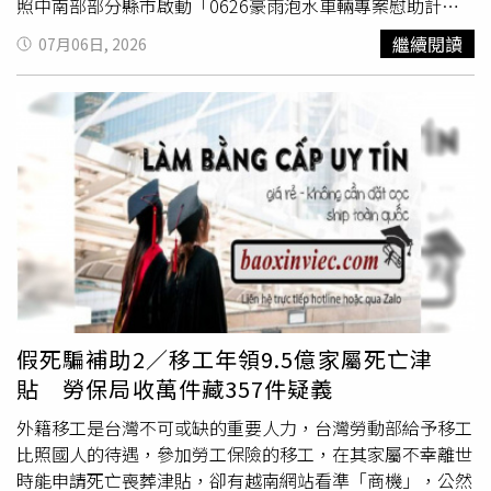
照中南部部分縣市啟動「0626豪雨泡水車輛專案慰助計
畫」，他表示，車輛是許多通勤族與家庭不可或缺的謀生工
繼續閱讀
07月06日, 2026
具，面對突如其來的天災致使愛車泡水，縣府團隊感同身
受。為了陪伴縣民共渡難關，縣府打破既往僅補助住屋淹水
的慣例，在兼顧財政紀律與社會福利效益下，特別針對本次
水災受損車輛簽報專案慰助，讓受災縣民能盡速修復車輛、
重回正常生活。竹北市環北路二段6月26日淹水，車輛拋錨
路中。（圖片提供／新竹縣政府）交通處表示，7月16日起
至8月31日止，受理新竹縣民申請汽機車泡水受損慰助金，
汽車及大型重型機車(250cc以上)最高2萬元、一般機車最高
2000元，為便利民眾就近辦理，將由各鄉鎮市公所受理收
件認定後，再檢據移由縣府辦理撥付核銷，目前也正在研擬
線上申辦方案，期盼讓受災縣民能盡速修復車輛，減輕受災
縣民的經濟負擔。交通處說明，申請必備文件包含申請人須
假死騙補助2／移工年領9.5億家屬死亡津
檢附泡水車輛照片或影片、行車執照影本、合法汽車修理廠
貼 勞保局收萬件藏357件疑義
或機車行開立之維修發票或收據、申請書含身分證明文件
(國民身分證或營業登記相關核准文件或法人登記或統一編
外籍移工是台灣不可或缺的重要人力，台灣勞動部給予移工
號等)之正反面影本及申請人存摺影本。交通處提醒，申請
比照國人的待遇，參加勞工保險的移工，在其家屬不幸離世
人(車主)須為6月26日災害前設籍新竹縣且申請車輛之泡水
時能申請死亡喪葬津貼，卻有越南網站看準「商機」，公然