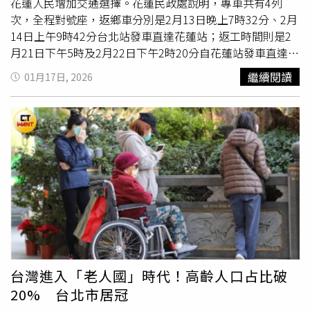
花蓮人民增加交通選擇。花蓮民政處說明，專車共有4列
次，全程對號座，返鄉車分別是2月13日晚上7時32分、2月
14日上午9時42分台北站發車直達花蓮站；返工時間則是2
月21日下午5時及2月22日下午2時20分自花蓮站發車直達台
北站，同時也規劃了區間車接駁，照顧南花蓮地區鄉親的交
繼續閱讀
01月17日, 2026
通需求。民政處指出，凡具花蓮縣縣民資格（含設籍花蓮或
身分證「U」開頭）、其配偶、直系血親及其配偶，或非花
蓮縣民但在花蓮工作者、其配偶、直系血親及其配偶，皆可
於1月21日中午12時至下午4時，在「花蓮縣政府全球資訊
網-熱門連結-115年春節返鄉專車訂票」登載資料訂票，相
關專車資訊公告於花蓮縣政府全球資訊服務網。民政處提
醒，專車為實名制，僅限本人搭乘，並依個人資料保護法規
定於乘車證上登載乘車人姓名及身分證字號，取票及乘車時
皆須出示所有乘車人身份證明文件，如親屬關係請以完整
戶
口
名簿、依工作地者檢附工作證明文件，以供縣府人員核
驗，花蓮縣返鄉專車屬服務性質，費用款項為行政作業費，
每張收費200元，經購票辦理後恕不退費。花蓮縣政府表
台灣進入「老人國」時代！高齡人口占比破
示，盼能透過返鄉專車，讓鄉親在春節期間感受到縣府的用
20% 台北市居冠
心與溫度，也提醒民眾務必留意訂票與取票時間，以免影響