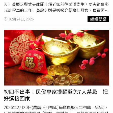
天，黃慶芝與丈夫離開十堰老家前往武漢謀生。丈夫從事多
元計程車的工作，黃慶芝則是透過介紹擔任月嫂，負責照顧
一名1歲多女童，月薪6000元人民幣，約合新台幣約2萬
繼續閱讀
02月24日, 2026
6000元。自稱孩子父親的陳姓男子未曾與黃慶芝見面，只
透過電話聯繫，並預付2個月薪資。租屋處由陳姓男子安
排，奶粉、尿布與衣物等生活用品均事先備妥，期間偶爾來
電詢問孩子狀況。然而2個月後，陳姓男子突然失聯。房東
因租約到期上門催租，亦曾有自稱其友人來電表示會補發工
資，但始終未見人出面接走孩子。女童遂隨黃慶芝夫婦返回
十堰生活。黃慶芝始終認為，或許雇主終有一天會現身，因
此在交還孩子前，自己仍有責任將她照顧好。2023年女童
屆齡就讀幼兒園，卻因沒有
戶口
無法辦理入學手續。夫婦報
警並向相關部門求助，才得知陳姓男子正在浙江服刑，刑期
尚有10多年。對方後來從獄中來信，感謝黃慶芝多年來對孩
子不離不棄的照料。不過事件竟出現反轉，經脫氧核糖核酸
初四不出事！民俗專家提醒避免7大禁忌 把
DNA比對確認，陳姓男子與女童並無血緣關係，女童無法隨
好運接回家
其落戶。警方依疫苗接種紀錄尋找女童生母，發現對方亦因
案服刑。至此，女童雙親皆身陷囹圄。這起事件曝光後引發
2026年2月20日(農曆正月初四)每逢農曆大年初四，家家戶