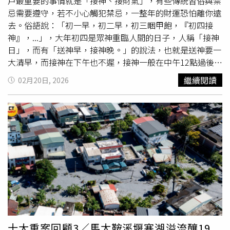
關注，經地方部門協調，女童暫時將
戶口
登記於黃慶芝老
戶最重要的事情就是「接神、接財氣」，有些傳統習俗與禁
家，民政部門每月提供1500元人民幣、約合新台幣約6600
忌需要遵守，若不小心觸犯禁忌，一整年的財運恐怕離你遠
元生活補助。每到農曆年前，附近鄰里也會上門慰問並送上
去。俗語說：「初一早，初二早，初三睏甲飽，『初四接
紅包，社區鄰居與愛心人士也提供舊衣與書籍協助。今年已
神』，...」，大年初四是眾神重臨人間的日子，人稱「接神
是女童與黃慶芝一家共度的第5個農曆新年。高和意表示，
日」，而有「送神早，接神晚。」的說法，也就是送神要一
過年仍會如往年般發壓歲錢、帶孩子返鄉探親。過去曾有人
大清早，而接神在下午也不遲，接神一般在中午12點過後，
建議將孩子送往福利院減輕負擔，但黃慶芝認為，5年的朝
或是遲至傍晚5點前也沒有關係。 以下是大年初四「接神」
繼續閱讀
02月20日, 2026
夕相處早已讓孩子成為家庭一分子，即使沒有血緣，情感上
要遵守的禁忌：一、不出遠門：初四灶王爺會查
戶口
，盡量
也無法割捨。
不出遠門，民眾要待在家以鞭炮迎接。二、不用針線：由於
從初一到初四，商家都會歇業，傳統習俗建議這段期間最好
不要使用針線，婦女這段時間也最好不要用針線。用針線補
衣物象徵補破洞，一年都會一直補，而針有煞氣，年節應避
免使用。三、廚房「裸體」：灶神為廚房之神，因此不可以
在廚房「裸體」或換衣服。四、不要小氣：接神當天不要太
小氣！要將家裡好吃的東西分給親朋好友、鄰居，如果過度
小氣，財神則會遠離，財走了，人緣也變差。五、廚房不可
吵架：不可在廚房罵小孩或爭吵，以免灶神生氣，引發官訟
是非。六、廚房不可行房： 在廚房行房會影響夫妻或情侶
感情，甚至造成婚外情。七、爐灶要整潔：爐灶不要堆東
十大重案回顧3／馬太鞍溪堰塞湖溢流釀19