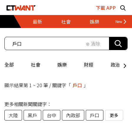
跳至主要內容區塊
下載 APP
最新
社會
娛樂
財經
⊗ 清除
全部
社會
娛樂
財經
政治
顯示結果第 1 ~ 20 筆 / 關鍵字「
戶口
」
更多相關新聞關鍵字：
大陸
黑戶
台中
內政部
戶口
更多