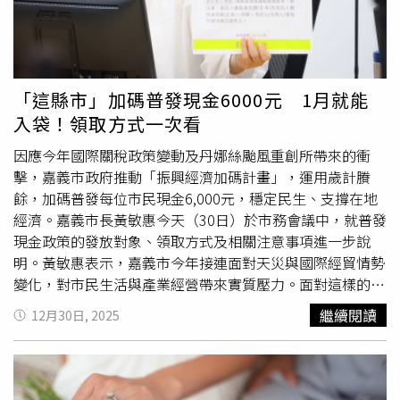
ChatGPT分析女兒命理缺什麼五行，最後才選定字。他還自
爆一段報
戶口
的烏龍，因為忙育兒耽擱了登記，言言接到電
話提醒，卻被他聽錯：「言言說組長說再不去就要幫我們取
名，我說『族長？哪一族的族長？』後來才發現是戶政事務
所的組長。」面對升格人夫與人父後的第一個春節，連晨翔
「這縣市」加碼普發現金6000元 1月就能
表示，因爲小孩還小，出遊較不方便。至於給老婆的過年紅
入袋！領取方式一次看
包是否會有「六位數」？他笑稱：「量力而為，心意最重
因應今年國際關稅政策變動及丹娜絲颱風重創所帶來的衝
要！」更不忘幽默表示，自己快生日了，不知道老婆會不會
擊，嘉義市政府推動「振興經濟加碼計畫」，運用歲計賸
包紅包，而他今年的生日願望也變得樸實，就是「家人健
餘，加碼普發每位市民現金6,000元，穩定民生、支撐在地
康」。他跟簡廷芮的老公賴冠儒是好朋友，日前簡廷芮意外
經濟。嘉義市長黃敏惠今天（30日）於市務會議中，就普發
捲入粿王風波，連晨翔表示，前幾天才在買奶粉時遇到賴冠
現金政策的發放對象、領取方式及相關注意事項進一步說
儒夫妻帶小孩出門，一切都很正常。他也表示，自己常向賴
明。黃敏惠表示，嘉義市今年接連面對天災與國際經貿情勢
冠儒請教關於育兒用品與照顧問題，稱讚對方是相當可靠的
變化，對市民生活與產業經營帶來實質壓力。面對這樣的挑
「育兒前輩」。《舊金山美容院》週一至週五晚間八點在中
戰，市府在第一時間安定民心、顧好產業與民生，並於12月
視主頻播出。
繼續閱讀
12月30日, 2025
8日提出「振興經濟加碼計畫」，內容除加碼普發現金外，
也同步推動商圈與夜市活絡、觀光產業補助及永續生活相關
措施，希望讓消費動能回到市場，支撐在地經濟。嘉義市政
府推動「振興經濟加碼計畫」，運用歲計賸餘，加碼普發每