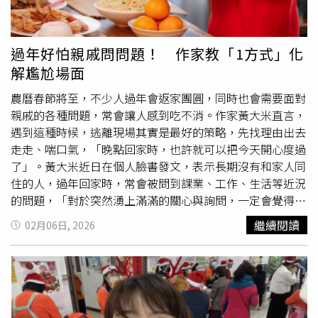
業，將災民家中汙泥清除。而陸軍司令部也在第一時間派員
前往救援，總計至少派出3.5萬名官兵投入災後重建之中。
儘管洪災讓光復滿目瘡痍，但災難之後仍有微光，一度傳出
過年好怕親戚問問題！ 作家教「1方式」化
失聯的6歲女童小沂被姑婆和姑丈2人一路托舉至屋頂橫梁高
解尷尬場面
處避難，直到救難人員聽到小女孩呼救聲，將屋頂切開順利
將小沂救出，只是小沂的姑婆和姑丈2人最終仍不幸罹難。
農曆春節將至，不少人過年會返家團圓，同時也會需要面對
然而災難發生後也相當考驗人性，光復洪災事件滿月後，儘
親戚的各種問題，常會讓人感到吃不消。作家黃大米直言，
管多數民宅已將汙泥清除，但小沂姑婆親妹一家還尚未走出
遇到這種時候，逃離現場其實是最好的策略，先找理由出去
喪親之痛，隨即就遭房東趕出，並疑似動用關係在災後遷入
走走、喘口氣，「晚點回家時，也許就可以把今天開心度過
戶口
、領走補助金、拔走他們申請的熱水器，讓小沂姑婆妹
了」。黃大米近日在個人臉書發文，表示長期沒有和家人同
妹一家氣炸，怒報警提告竊盜。事件爆出後，光復鄉也上演
住的人，過年回家時，常會被問到課業、工作、生活等近況
一場房東與房客大戰，不少租客災後除須面對滿目瘡痍的家
的問題，「對於突然湧上滿滿的關心與詢問，一定會覺得有
園，還遭房東強行收回房屋，以此請領補助金。 2025年10
點過熱、過於溫馨」。黃大米表示，當被問到不舒服時，逃
繼續閱讀
02月06日, 2026
月2日，苗栗一名48歲邱姓男子在超商外持刀砍傷3名路
離現場是最好的策略，例如主動說要出去買東西，或幫大家
人，安親班老師奮勇拯救丁姓女童。（圖／翻攝自Threads
買飲料，都是不錯的方式。黃大米也說，活到這個年紀，大
＠k117025）八、2025年10月2日：苗栗男隨機砍殺女童苗
家的個性其實都很難改變，所以不用多說什麼，「出去喘口
栗縣苗栗市10月2日發生駭人隨機攻擊事件。一名才剛出獄
氣，吃點東西，晚點回家時，也許就可以把今天開心度過
才半年多的48歲邱姓男子吸毒後，竟把一把長約30公分的
了」。黃大米坦言，過年以和為貴，逃離現場也是為了好好