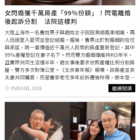
築、聚落建築群及暫定古蹟之所有人、使用人或管理人，如
險人申請勞保家屬死亡給付，如出具外國證明文件時，依規
然增加與社會增加後，5月總人口較4月減少9903人。據了
有緊急修繕、防災設施改善、漏水修復、緊急支撐、消防安
定應經我國駐外館處驗證，確認文件真偽。勞保局表示，目
解，台灣已在去年邁入超高齡社會，截至5月底為止，0至
女閃婚獲千萬房產「99％份額」！閃電離婚
全設備更新、防蟲防盜等需求，可隨時提出申請，不受定期
前我國駐越南辦事處於驗證文書時，已運用前開措施認，如
14歲人口數為264萬2980人，占總人口比率11.37%，15至
後起訴分割 法院這樣判
收件時間限制，每案最高補助15萬元，協助文化資產降低豪
有異常情形，除依規定不予受理外，也會另通知勞工保險局
64歲人口數為1585萬9310人，占68.20%，65歲以上人口
雨及後續颱風季節造成之損害。縣定古蹟竹北林家祠6月26
進行列管，避免以假證件詐領給付。勞保局強調，為依法核
數475萬351人，占20.43%。就縣市別言，其中65歲以上人
大陸上海市一名曹姓男子與趙姓女子因搭乘順風車相識，兩
日淹水的照片。（圖片提供／新竹縣政府）農業處指出，已
實審查保險給付，除設有主動勾稽異常態樣加強查核、並與
口比率最高為臺北市24.56%，最低為新竹縣15.34%。
人迅速墜入愛河並登記結婚。婚後，曹男出於對婚姻的信任
接獲各鄉鎮市公所速報，本次雨災造成新埔、竹北、關西、
移工來源國駐台機構及我國駐外館處建置聯繫窗口，協助查
與承諾，將一套價值近千萬元人民幣的房產重新登記，其中
芎林等地農業損失，包含梨類、椪柑、桶柑等作物落果、水
詢與確認、強化投保單位協助辦理手續，避免不法代辦介入
99％產權登記在妻子名下。然而雙方婚姻僅維持約3年半，
稻浸水及倒伏受損、蜂箱損失，以及農田埋沒流失等，將召
等多項查核機制外，另越南政府為因應旨揭假證件問題，已
且實際共同生活僅半年，趙女事後要求依照產權比例分割房
集桃園區農業改良場與農糧署現勘，再報請農業部核定公告
建置數位化查驗機制，可透過掃描QR Code，線上確認資料
屋，雙方多次對簿公堂。《北京青年報》報導，該房產並非
相關災損救助。
正確性。
夫妻共同購買，而是曹家老宅多年前拆遷後所得，原本登記
在曹男與父母三人名下，也是曹家最重要的家庭資產。曹男
繼續閱讀
05月14日, 2026
父母為普通工薪家庭，平時主要依靠另一間拆遷所得小房出
租補貼家用，而涉案房屋則一直作為一家三口居住使用。法
院發現，趙女曾有過一段婚姻，並育有一名女兒。和曹男結
婚後，她提出為方便女兒未來就學，希望將
戶口
遷入曹家。
曹男認為夫妻間互相信任理所當然，因此勸說父母將房產先
過戶給自己。之後，他又在父母不知情情況下，將房屋99％
產權登記至妻子名下，自己僅保留1％。不久後，雙方感情