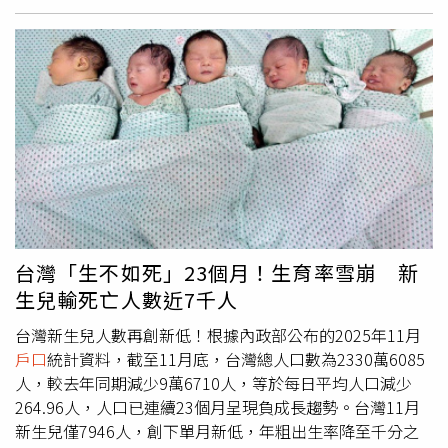
民身分證、印章，以及未成年人之國民身分證、
戶口
名簿或
用，令他對資料管理流程產生高度疑問。隨著民政部門進一
戶籍謄本正本（三擇一）。嘉義市政府推動「振興經濟加碼
步協助比對資料，相關人員發現，實際冒用丁先生身分的男
計畫」，運用歲計賸餘，加碼普發每位市民現金6,000元。
子，疑似與其配偶均涉及「雙
戶口
」情況。資料顯示，該名
（圖／嘉義市政府提供）黃敏惠進一步指出，如市民因故無
冒用者曾以不同戶籍身分多次辦理婚姻登記，而四次婚姻登
法於上述時段領取現金，可於115年3月2日（一）至3月15
記中所標示的配偶「靜靜」，亦被高度懷疑為同一名女子，
日（日）申請轉帳，提供線上及紙本兩種方式，相關申請網
僅因持有兩個不同
戶口
，才導致婚姻紀錄重複出現。此外，
站嗣後再行公告；款項115年4月30日（四）前撥款入帳；
相關戶籍遷移資料也顯示，冒用者疑似以「投奔親戚」名義
未於期限內領取或申請轉帳者，視同放棄，不再發給。黃敏
辦理
戶口
遷入。丁先生得知後表示震驚，並直言冷汗直流，
惠也呼籲市民支持在地消費，將資源留在嘉義市。她表示，
因為所謂投奔的對象正是他所認識的人，讓整起事件更顯複
透過普發現金，讓資源回到市民手中、回到市場端，帶動商
雜。目前民政與相關單位仍持續協助釐清身分冒用過程、戶
圈、夜市與在地產業的活絡，「市府發錢，市民花錢，嘉義
籍遷移紀錄與婚姻登記流程，並追查相關資料為何在已通報
台灣「生不如死」23個月！生育率雪崩 新
市賺大錢」，共同為城市累積更多前進的動能。黃敏惠進一
刪除後仍能被使用。此案也再度引發外界對戶籍管理、跨部
生兒輸死亡人數近7千人
步強調，本次加碼普發現金係在嚴守財政紀律的前提下推
門資料勾稽與身分防冒用機制的關注。
動。嘉義市已連續15年不舉債，並為本島首個連續7年公共
台灣新生兒人數再創新低！根據內政部公布的2025年11月
債務為零的城市，此次運用累計歲計賸餘辦理，不舉債、不
戶口
統計資料，截至11月底，台灣總人口數為2330萬6085
影響公共建設，將經濟成果回饋市民，在關鍵時刻給予市民
人，較去年同期減少9萬6710人，等於每日平均人口減少
最實際、也最安心的支持。嘉義市政府推動「振興經濟加碼
264.96人，人口已連續23個月呈現負成長趨勢。台灣11月
計畫」，運用歲計賸餘，加碼普發每位市民現金6,000元。
新生兒僅7946人，創下單月新低，年粗出生率降至千分之