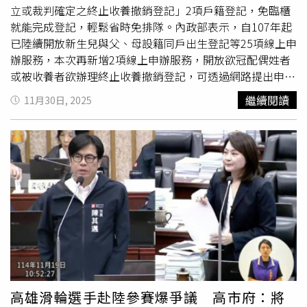
齡社會」。截至11月底，台灣65歲以上老年人口達465萬
立或裁判確定之終止收養撤銷登記」2項戶籍登記，免臨櫃
7796人，占總人口19.99%，逼近「超高齡社會」門檻。此
就能完成登記，輕鬆省時免排隊。內政部表示，自107年起
外，15至64歲人口為1596萬1608人，占比68.49%；0至14
已陸續開放新生兒與父、母設籍同戶出生登記等25項線上申
歲人口為268萬6681人，占比11.53%。目前全台已有14個
辦服務，本次再新增2項線上申辦服務，開放欲冠配偶姓者
縣市的老年人口比率超過20%，以台北市（24.10%）、嘉
或被收養者欲辦理終止收養撤銷登記，可透過網路提出申
義縣（24.03%）、南投縣（22.60%）、基隆市
請，民眾可使用自然人憑證或行動自然人憑證，上網提出申
繼續閱讀
11月30日, 2025
（22.18%）與屏東縣（21.77%）為最高。人口老化趨勢已
辦，免臨櫃就能完成登記。內政部提及，完成申請後，系統
成全台普遍現象。在人口遷徙數據方面，11月遷入人口為5
會自動派案至申請人戶籍所在地戶政事務所，而戶所完成登
萬9696人，較前月減少2898人；遷出人口則為5萬7639
記後將以電子郵件通知申請人，民眾可於方便的時間至全國
人，減少4683人，淨遷入人數為2057人。其中以台中市
任一戶政事務所，辦理國民身分證及
戶口
名簿的換發作業。
（1135人）最多，其次為桃園市（953人）與新北市（710
內政部提醒，戶政線上服務能夠有效節省民眾臨櫃辦理時間
人）。
及交通成本，也可避免未及時辦理登記而逾期受罰，歡迎民
眾多加利用線上申辦服務。
高雄滑輪選手赴陸參賽爆爭議 高市府：將