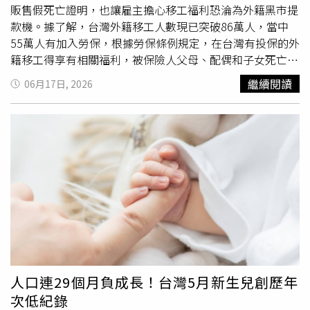
受損地點必須位於新竹縣轄區內，同一輛車以申請一次為
販售假死亡證明，也讓雇主擔心移工福利恐淪為外籍黑市提
限。若車輛已辦理報廢，可憑監理單位之報廢證明申請，相
款機。據了解，台灣外籍移工人數現已突破86萬人，當中
關申請文件與審核流程將於縣府交通處官網公告。災害損失
55萬人有加入勞保，根據勞保條例規定，在台灣有投保的外
減免攻略。（圖片提供／新竹縣政府）社會處提出5項救助
籍移工得享有相關福利，被保險人父母、配偶和子女死亡
金方案， 實際居住之住屋因水災淹水達50公分以上，以一
時，分別可請領1.5個月到3個月不等的津貼。在2018至
繼續閱讀
06月17日, 2026
門牌為一戶計算，每戶可領最高2萬元住戶淹水救助金。因
2024年間，外籍被保險人（含外籍配偶）請領金額合計
災致住屋毀損達不堪居住程度者，戶內實際居住人口以5口
50.1億元，每年平均7.2億元，2025年申請勞保家屬死亡給
為限，每人發給2萬元安遷救助金。因災致重傷，或未致重
付為1萬101件，給付金額共9億5174萬元，平均一件為9.4
傷，必須緊急救護住院治療，自住院之日起15日內（住院期
萬元，這原是讓家屬度過難關的「救命錢」，卻被發展成商
間）所發生自行負擔之醫療費用總額，達重傷救助金金額
機，在網路上大賣假死亡證明。「Bao Xin Viec」的畢業證
者，每人發給10萬元重傷救助金。因災致行蹤不明者，每人
書以假亂真，還能客製大學和學位，加上學校的紅頭印章，
發給20萬元失蹤救助金。因災致死或因災致重傷，於災害發
讓人難辨真假。（圖／翻攝Bao Xin Viec網站）越南網站
生後30日內死亡者，每人發給20萬元死亡救助金。（已領
「Bao Xin Viec」公然提供「代辦假死亡證明書」服務，每
取新竹縣急難救助意外致死救助金者，不得重複領取。）社
件費用在數百到上千元不等，標榜「誠信、不需前往國家機
會處提醒，災後可先拍照保留受災情形，並備妥相關資料，
關」，強調能為消費者帶來「最完美、最負盛名和專業的服
儘速向災害發生所在地鄉（鎮、市）公所洽詢及提出申請。
務體驗」，還保證「使用真實人民委員會（UBND）的底
災害救助申請資格、補助項目及應備文件等詳細資訊，可至
本」、「確保紅印章與簽名齊全」，甚至在用途欄位直接註
人口連29個月負成長！台灣5月新生兒創歷年
新竹縣政府社會處官網-社會救助專區-災害救助
明「可放心拿去公證、認證，以完成財產認領與繼承手
次低紀錄
（https://reurl.cc/Z2DWL6）查詢。縣長楊文科聽取各局處
續」，主打真假難辨、以假亂真。該網站服務項目更不僅於