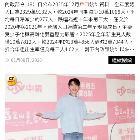
自身權益。
內政部今（9）日公布2025年12月
戶口
統計資料，全年度總
人口為2329萬9132人，較2024年同期減少10萬1088人，平
均每日淨減少約277人，跌幅為近十年來第三大，僅次於
2020年與2021年。台灣人口連續第二年呈現負成長，主要
受少子化與高齡化雙重壓力影響。2025年全年新生兒人數
僅10萬7812人，較2024年的13萬4856人驟減2萬7044人，
折合年粗出生率僅為每千人4.62人，創下內政部統計以來最
低紀錄，並為近十年最大跌幅。統計回顧，自2016年以
繼續閱讀
01月09日, 2026
來，台灣新生兒數已連續10年下降，從2016年20萬8440人
逐年遞減至2025年僅剩10萬餘人，顯示生育率長期低迷趨
勢未解。在死亡人口方面，2025年全年共計20萬268人死
亡，年粗死亡率為每千人8.58人，與2024年相較略減1839
人。社會遷徙部分，2025年12月遷入人口為7萬4682人，
較2024年同月減少1萬1838人，反映出整體人口移動趨勢趨
緩。婚姻數據方面，全年結婚對數為10萬4376對，年粗結
婚率為每千人4.47對，較前一年減少1萬8635對；離婚對數
為5萬2101對，年粗離婚率為每千人2.23對，呈現略為下降
的趨勢。觀察人口結構變化，截至2025年12月底，65歲以
上人口數達467萬3155人，占總人口的20.06％，正式符合