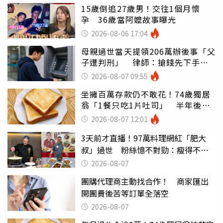
15歲倒追27歲男！交往1個月懷
孕 36歲當阿嬤故事曝光
2026-08-06 17:04
母親過世當天提領206萬辦後事「父
子遭判刑」 律師：搶錢先下手是
罪
2026-08-07 09:55
坐擁百萬存款仍不敢花！74歲獨居
翁「1餐只吃1片吐司」 半年後暴
瘦嚇壞女兒
2026-08-07 12:01
3天前才直播！97萬料理網紅「肥大
叔」過世 粉絲憶不對勁：瘦得不合
理
2026-08-07
團購代理商主動找合作！ 商家匯出
開團費後苦等訂單全落空
2026-08-07