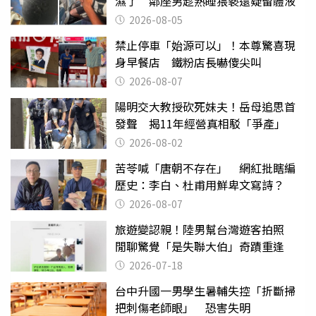
濕了 鄰座男趁熟睡猥褻還疑留體液
2026-08-05
禁止停車「始源可以」！本尊驚喜現
身早餐店 鐵粉店長嚇傻尖叫
2026-08-07
陽明交大教授砍死妹夫！岳母追思首
發聲 揭11年經營真相駁「爭產」
2026-08-02
苦苓喊「唐朝不存在」 網紅批瞎編
歷史：李白、杜甫用鮮卑文寫詩？
2026-08-07
旅遊變認親！陸男幫台灣遊客拍照
閒聊驚覺「是失聯大伯」奇蹟重逢
2026-07-18
台中升國一男學生暑輔失控「折斷掃
把刺傷老師眼」 恐害失明