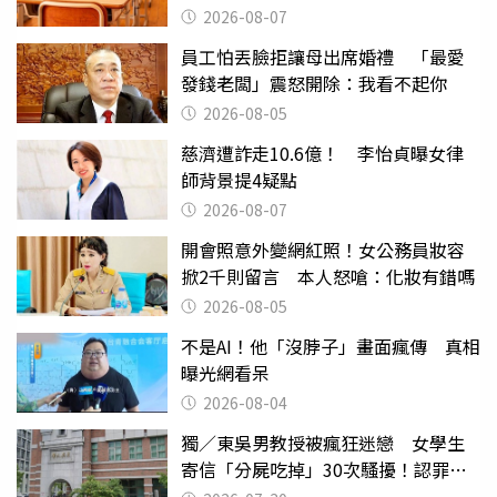
2026-08-07
員工怕丟臉拒讓母出席婚禮 「最愛
發錢老闆」震怒開除：我看不起你
2026-08-05
慈濟遭詐走10.6億！ 李怡貞曝女律
師背景提4疑點
2026-08-07
開會照意外變網紅照！女公務員妝容
掀2千則留言 本人怒嗆：化妝有錯嗎
2026-08-05
不是AI！他「沒脖子」畫面瘋傳 真相
曝光網看呆
2026-08-04
獨／東吳男教授被瘋狂迷戀 女學生
寄信「分屍吃掉」30次騷擾！認罪免
關