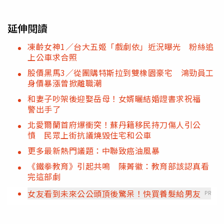
延伸閱讀
凍齡女神1／台大五姬「戲劇依」近況曝光 粉絲追
上公車求合照
股價黑馬3／從團購特斯拉到雙橡園豪宅 鴻勁員工
身價暴漲曾掀離職潮
和妻子吵架後迎娶岳母！女婿曬結婚證書求祝福
警出手了
北愛爾蘭首府爆衝突！蘇丹籍移民持刀傷人引公
憤 民眾上街抗議燒毀住宅和公車
更多最新熱門議題：中聯致癌油風暴
《鐵拳教育》引起共鳴 陳菁徽：教育部該認真看
完這部劇
女友看到未來公公頭頂後驚呆！快買養髮給男友
PR