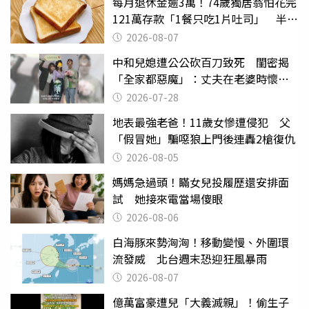
每月退休金逾3萬！74歲獨居翁怕花完
121萬存款「1餐只吃1片吐司」 半年
後暴瘦嚇壞女兒
2026-08-07
中和兒媳遭公公砍百刀致死 閨密揭
「全家都惡魔」：丈夫在老婆時懷孕
摔東西
2026-07-28
地表最強老爸！11歲女慘遭侵犯 父
「假冒她」騙噁狼上門後連轟2槍復仇
2026-08-05
媽媽急過頭！瞞女兒投履歷還安排面
試 她接來電當場傻眼
2026-08-06
白海豚來勢洶洶！移動變慢、外圍環
流發威 北台週末恐迎狂風暴雨
2026-08-07
億萬富豪遭兒「大義滅親」！偷生子