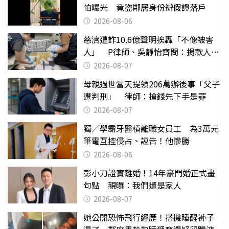
怕曝光 竟盜鄰居身份辦假證落戶
2026-08-06
慈濟遭詐10.6億聲明挨轟「不像被害
人」 P律師、吳靜怡齊問：捐款人有
權知道真相
2026-08-07
母親過世當天提領206萬辦後事「父子
遭判刑」 律師：搶錢先下手是罪
2026-08-07
獨／學霸牙醫槓離職女員工 為3萬元
筆電互控侵占、誣告！他慘勝
2026-08-06
彭小刀證實離婚！14年豪門婚正式畫
句點 親曝：我們還是家人
2026-08-07
她公開恐怖飛行經歷！搭機睡醒褲子