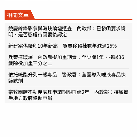
相關文章
饒慶鈴錄影參與海峽論壇遭查 內政部：已發函要求說
明、是否懲處待回覆後認定
新建案供給創10年新高 買賣移轉棟數年減逾25％
兵案連環爆 內政部擬加重刑責：至少關1年、拖過36
歲除役加重三分之二
依托咪酯升列一級毒品 警政署：全面導入唾液毒品快
篩試劑
宗教團體不動產處理申請期限再延2年 內政部：持續攜
手地方政府協助申辦