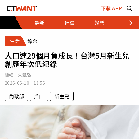
跳至主要內容區塊
下載 APP
最新
社會
娛樂
財經
生活
綜合
人口連29個月負成長！台灣5月新生兒
創歷年次低紀錄
編輯：
朱凱弘
2026-06-10 11:56
內政部
戶口
新生兒