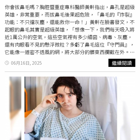
控制
拔頭髮
並吃下，毛髮組織含有角質，不容易被消化，就
你會拔鼻毛嗎？胸腔暨重症專科醫師黃軒指出，鼻孔是超級
在胃裡結成團進而形成髮石，影響身體消化吸收，導致營養
英雄，非常重要，而拔鼻毛後果超危險，「鼻毛的『炸裂』
不良和貧血等狀況。
功能：不只擋灰塵，還能救你一命！」黃軒在臉書發文，不
起眼的鼻毛其實是超級英雄，「想像一下，我們每天吸入將
近1萬公升的空氣，這些空氣裡有多少細菌、病毒、灰塵，
還有肉眼看不見的懸浮微粒？多虧了鼻毛這位『守門員』，
它能像一道密不透風的網，將大部分的髒東西攔截在外。不
只如此，如果連小昆蟲、花粉這些不速之客想闖入，鼻毛也
繼續閱讀
06月16日, 2025
會立刻啟動警報系統，讓你打個驚天動地的噴嚏，把它們
『請』出去！如果沒有鼻毛這位『守門員』，這些髒東西就
會直衝你的肺部！」黃軒說，鼻毛像鼻孔的「空氣濾淨
器」，能攔截大顆粒灰塵、細菌、花粉等；也是身體的空氣
清淨機，和鼻腔的黏液和纖毛一樣，黏住更小的髒東西，再
透過鼻涕排出，「這樣一來，吸進肺裡的空氣才能是乾淨、
溫暖又濕潤的。」黃軒指出，科學家發現鼻毛濃密者，得季
節性過敏性鼻炎後，較不會引發氣喘，「鼻毛不只是個篩
子，它還參與了身體的免疫防禦，幫你抵抗過敏反應。 想
想看，如果沒有鼻毛，那些冷空氣、髒空氣直接灌進你的喉