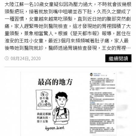
大陸江蘇一名10歲女童疑似因為壓力過大，不時就會拔幾根
頭髮把玩，接著就放到嘴中咀嚼並吞下肚，久而久之變成了
一種習慣，女童越來越常吃頭髮，直到近日她的腹部突然劇
痛，家人趕緊帶她到醫院檢查，這才發現她的胃裡囤積了大
量頭髮，景象相當驚人。根據《楚天都市報》報導，居住在
淮安的王姓小女童，最近3個月來頻頻喊著肚子痛，家人最
後帶她到醫院就診，醫師透過胃鏡檢查發現，王女的胃裡有
著極為大量的頭髮，全都交錯、纏繞在一起，甚至還有食物
繼續閱讀
08月24日, 2020
卡在頭髮堆裡頭，緊急進行手術取出後，發現這些髮量加起
來足足有2顆蘋果大。（圖／翻攝自楚天都市報）醫師指
出，王女每天在上課或睡覺時，總是會不經意拔下頭髮，放
進嘴中嚼一嚼吞下肚，這可能與精神狀況有所關聯，初估該
行為可能已維持了2年多的時間。王女的爸爸表示，由於平
時較少陪伴女兒，她可能是因為無聊或者是覺得好玩，才會
把頭髮放到嘴裡，漸漸地胃裡的髮量也就越積越多。