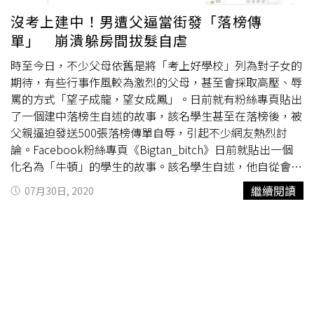
沒考上建中！男遭父逼當街發「落榜傳
單」 崩潰躲房間拔髮自虐
時至今日，不少父母依舊是將「考上好學校」列為對子女的
期待，有些行事作風較為激烈的父母，甚至會採取高壓、辱
罵的方式「望子成龍，望女成鳳」。日前就有粉絲專頁貼出
了一個建中落榜生自述的故事，該名學生甚至在落榜後，被
父親逼迫發送500張落榜傳單自辱，引起不少網友熱烈討
論。Facebook粉絲專頁《Bigtan_bitch》日前就貼出一個
化名為「牛頓」的學生的故事。該名學生自述，他自從會考
考砸了之後，在家人口中的地位，從「一定可以上健中」墮
繼續閱讀
07月30日, 2020
落成「永遠不能上健中」，母親不再顧他晚餐，丟錢要他自
己去買，父親甚至會突然用力敲他的頭，說他在家等死，如
果不小心哭出來，甚至會被拖到家門口罰跪。而他也時常聽
到父母用著被車撞到的口吻淚訴「我們家底迪真的考得太差
了啦」，這讓他感覺到「被雙親遺棄」的感覺。牛頓也說，
家中的確有給他完整、甚至充裕的讀書資源，「國中固定是
校排1到3名。我的生活看起來就像是個富家學霸」。但他自