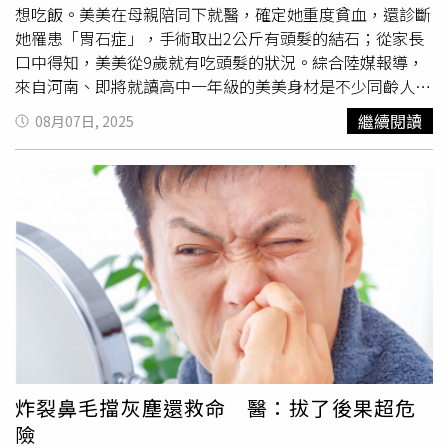
想吃飯。美美在母親陪同下就醫，確定她重度貧血，還診斷
她罹患「胃石症」，手術取出2公斤有頭髮的結石；從家長
口中得知，美美從9歲就有吃頭髮的狀況。綜合陸媒報導，
來自河南、即將就讀高中一年級的美美身材是不少同齡人羨
慕的「紙片人」身材，身高160公分但體重僅35公斤，但美
繼續閱讀
08月07日, 2025
美的母親注意到，她近期常常喊自己肚子痛，沒胃口，甚至
半年沒來例假。美美母親帶著她前往武漢兒童醫院就醫，主
治醫師發現美美臉色慘白，甲床也沒血色，初步檢查是重度
貧血。在美美進一步接受胃食道超音波檢查，醫師推測她罹
患「胃石症」，美美母親聽完立刻詢問「不會是頭髮
吧？」，原來美美在9歲的時候被他們發現在吃頭髮；醫療
團隊嚇一跳，立刻安排美美照胃鏡檢查，驚見她的胃部有一
坨實心的「頭髮結石」，胃黏膜還有雞蛋大小的潰瘍。醫師
告知美美母親必須馬上動手術，醫師原本嘗試用胃鏡取出髮
石，但因其質地堅硬、體積過大，最後改採開腹手術，手術
過程還散發出酸臭味，而髮石混著頭髮、食物殘渣，如一顆
小西瓜體積。最後醫師把髮石切割成多塊再取出，總共取出
炸裂鼻毛擋灰塵還救命 醫：拔了後果超危
2公斤重的頭髮碎片。美美術後食慾明顯好轉，很快就出
險
院。術後醫師說明，美美的行為是一種異食癖，患者會不受