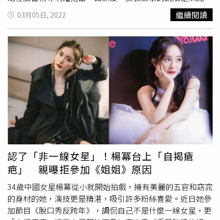
訛，接著解釋，「頭髮是從毛囊長出來，而一個毛囊其實僅
繼續閱讀
03月05日, 2022
會長出一根頭髮，只是頭皮內的毛囊可能會2-5個群聚一
起，形成毛囊單位（follicular unit），從同一個或是鄰近的
毛孔長出來，因此會被誤以為是一個毛囊長出好幾根頭髮
啦！」陳昱璁解釋，會長出白頭髮是因為專屬該毛囊的黑色
素細胞功能衰退，分泌的黑色素不足或缺乏，因而產生出灰
髮或白髮，「既然黑色素細胞功能衰退了，那麼毛囊新長出
來的頭髮，不管再怎麼拔都依舊是白色的。結論就是一根白
頭髮不論怎麼拔，都依然是一根，依舊是白髮。」而對於白
頭髮究竟該不該拔除，他也坦言，既然拔掉白髮也不會變回
黑髮，加上頭皮當下未必處於乾淨狀態，為了避免產生傷口
讓細菌跑進去感染，因此不建議亂
拔頭髮
。隨後，陳昱璁也
在臉書分享正確對待白頭髮的態度。他說明道，白髮除了與
認了「非一線女星」！楊冪台上「自揭瘡
老化有關，也與維生素B12、鋅、鐵、銅的缺乏習習相關，
疤」 親曝拒參加《姐姐》原因
「因此，充足的睡眠、運動、吃營養的東西，都有助於維持
頭髮的健康，擁有健康的生活作息，會是能夠讓頭髮維持烏
34歲中國女星楊冪從小就開始拍戲，擁有美麗的五官和窈窕
黑秀麗的重要關鍵。」。再來，若是民眾真的很在意白髮不
的身材的她，演技更是精湛，吸引許多粉絲喜愛。近日她參
美觀一事，不妨可透過染髮改善，「現代染髮技術和染料進
加節目《脫口秀反跨年》，調侃自己不是什麼一線女星，更