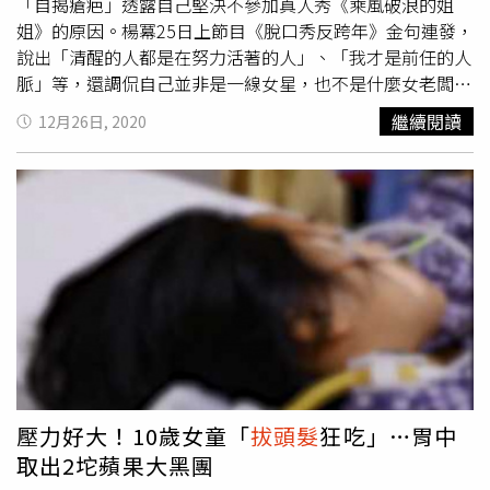
步，有不少相對天然的染髮方式像是植物染 等等，比起傳
「自揭瘡疤」透露自己堅決不參加真人秀《乘風破浪的姐
統的化學染劑，除了能改變髮色之外，更可以維護頭皮健
姐》的原因。楊冪25日上節目《脫口秀反跨年》金句連發，
康。要選擇合格染劑，染髮也不要過於頻繁。」最後則可能
說出「清醒的人都是在努力活著的人」、「我才是前任的人
是甲狀腺功能失衡，「（甲狀腺）分泌過多或不足，也可能
脈」等，還調侃自己並非是一線女星，也不是什麼女老闆，
是白髮的原因；壓力大造成的白髮，則可能和免疫機制相
「我就是一個普普通通的大美女」。（圖／翻攝楊冪微博）
繼續閱讀
12月26日, 2020
關。」另外，陳昱璁也在文末提醒，市面上的藥妝品標榜能
此外，她還提到先前真人秀《乘風破浪的姐姐》熱情邀請她
夠恢復黑髮，其實不大有可信度，而吃黑補黑，例如服用黑
上節目，她堅持不肯，並現場唱了一段《宮鎖心玉》主題曲
木耳、黑芝麻、何首烏讓白髮變回黑髮，以西醫的角度而
「愛的供養」，證明自己的強項並非唱歌跳舞，「我真的不
言，其實也並無任何根據。醫師分享維持頭髮健康的秘訣。
敢去，因為我覺得我沒有底子，唱歌不行，跳舞也不行，這
（圖／翻攝自陳昱璁皮膚科醫師臉書）
樣怎麼可以贏呢？」她更開玩笑表示，她覺得那節目大家都
覺得是互
拔頭髮
，還不計形象撩起自己的頭髮，露出超高髮
際線，「我想我這個髮際線，應該也堅持不了幾期吧！」讓
現場觀眾及來賓笑成一團。（圖／翻攝楊冪微博）其實楊冪
的外貌經常是大家關注的焦點，尤其是她的超高髮際線最常
被拿出來討論，不過這次楊冪高EQ的自嘲讓網友一片好
評，紛紛稱讚「老婆說太好了」、「別緊張！冪冪你超棒
的」、「你特別行！你就是大美女！」
壓力好大！10歲女童「
拔頭髮
狂吃」…胃中
取出2坨蘋果大黑團