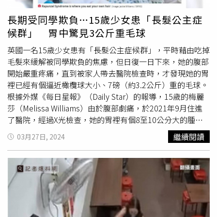
嚨和肺裡，你就更容易感冒、喉嚨痛、甚至氣管發炎！」黃
軒說，鼻毛傾向往外長，這樣才能形成「過濾網」，阻擋髒
長期受同學欺負…15歲少女患「長髮公主症
東西，又容易被噴嚏排出去；他也提到，「鼻毛的生長跟身
候群」 胃中驚見3公斤重毛球
體的雄性激素有關，雄性激素越多，毛髮可能就越粗、越
黑。這也是為什麼有些男生鼻毛特別『茂盛』的原因。」黃
英國一名15歲少女患有「長髮公主症候群」，平時藉由吃掉
軒說，鼻毛的長法也受爸媽的基因影響，隨年紀增長，鼻毛
毛髮來緩解被同學欺負的焦慮，但日復一日下來，她的腹部
也會「越老越長」。黃軒提醒，千萬別拔鼻毛，可能會傷害
開始嚴重疼痛，直到被家人帶去醫院檢查時，才發現她的胃
毛囊和周圍皮膚，讓細菌入侵，導致紅腫、疼痛、化膿，也
裡已經有個逼近橄欖球大小、7磅（約3.2公斤）重的毛球。
就是「鼻前庭炎」），會痛到想哭。黃軒說，鼻子、嘴唇到
根據外媒《每日星報》（Daily Star）的報導，15歲的梅麗
下巴稱為「危險三角區」，這區域的血管和大腦相通，「如
莎（Melissa Williams）由於腹部劇痛，於2021年9月住進
果鼻子感染嚴重，細菌就可能循著血管跑到大腦，引發嚴重
了醫院，經過X光檢查，她的胃裡有個8至10公分大的腫
的感染，甚至危及生命！別開玩笑，雖然機率不高，但真的
塊，為了挽救她的性命，醫生不得不進行手術。沒想到，在
繼續閱讀
03月27日, 2024
有這種案例發生過！為了幾根鼻毛，冒這麼大的風險，值得
梅麗莎的胃裡面，還有個7磅重的毛髮球，而手術團隊在將
嗎？」黃軒指出，拔鼻毛的疼痛感不輸
拔頭髮
，會讓你打噴
其切成4塊後，順利把它取出。Melissa接受手術，取出胃裡
嚏、流眼淚。至於如何正確對待鼻毛，可用圓頭小剪刀，將
7磅重的毛髮球。（圖／翻攝自Daily Star）報導指出，梅麗
跑出來的鼻毛修剪，或用鼻毛修剪器，這是最推薦的方式。
莎自13歲開始，就會有
拔頭髮
、吃頭髮的習慣，由於在學校
黃軒說，鼻毛在呼吸系統的保護功能可是無可取代的，別把
受到整個班級的欺負，她最終並沒有去上學，而是藉由吃毛
它當公敵，好好愛護鼻毛。
髮來減輕焦慮感。梅麗莎的母親傑姬（Jacki）提到，她起
初以為女兒只是孤僻、不與朋友交往，並患有飲食失調症，