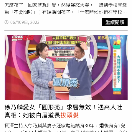
根」與採較好蓋住部分，「不太會空一塊、禿一片」，以便
怎麼孩子一回家就想睡覺，然後暴怒大哭，一講到學校就激
毛髮後續生長。楊振昌強調，若依上述方式，不用太擔心頭
動「不要問啦」；有媽媽問孩子，「什麼時候你們在學校喝
髮長不回來。
彩虹藥水？」孩子回，「早上也喝，中午也喝，晚上也喝
繼續閱讀
06月09日, 2023
啊。」王薇君心痛指出，看到孩子整個情緒激動，那樣子尖
叫，「那個就是我常常看到吸毒的人毒癮發作的樣子，真的
很難受。」王薇君接受訪問時也提到，「一個幼兒可以尖叫
成那種程度，然後去撞牆
拔頭髮
，然後晚上睡覺甚至還會做
惡夢。什麼時候喝彩虹藥水，那個老師說不能說，你不喝的
話就要關起來處罰、關廁所。」她直言，教育機構餵孩子吃
毒這個在歐美在日本是非常嚴重的事情，是整個國家都會動
起來的，現在家長想知道，孩子是被餵食多久、每天被餵多
少的量，如果不知道餵食的時間以及量，任何醫師諮詢對這
些家長來說都是沒有意義的。王薇君透露，巴比妥其實3天
就代謝掉了，結果他們進去園所驗，還是有部分小孩是微量
的，「你知道這是一件多麼可怕的一件事情嗎？」同時她也
徐乃麟愛女「圓形禿」求醫無效！遇高人吐
質疑，5月14日新聞報導後，到6月6日這段期間，園所是否
真相：她被白眉道長
拔頭髮
還有繼續餵藥。備註：根據《兒少法》第69條規範，本案涉
兒童及少年權益，不得揭示「足資識別之資訊」，其中包含
資深主持人徐乃麟與妻子汪家璉結縭育30年，婚後育有2兒