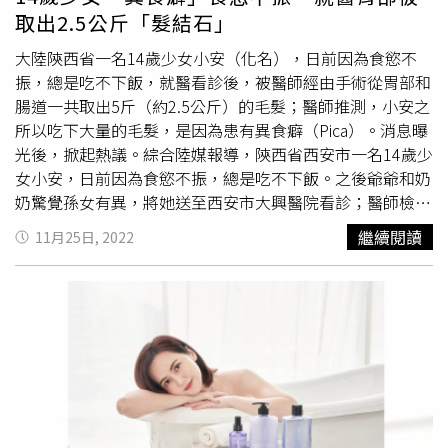
取出2.5公斤「髮結石」
大陸陝西省一名14歲少女小安（化名），日前因為食慾不
振，總是吃不下飯，就醫看診後，被醫師經由手術從胃部和
腸道一共取出5斤（約2.5公斤）的毛髮；醫師推測，小安之
所以吃下大量的毛髮，是因為患有異食癖（Pica）。消息曝
光後，掀起熱議。綜合陸媒報導，陝西省西安市一名14歲少
女小安，日前因為食慾不振，總是吃不下飯。之後爺爺和奶
奶驚覺孫女有異，將她送至西安市大興醫院看診；醫師檢查
後發現，小安的胃部竟然充滿大量的毛髮，其中有一部分甚
繼續閱讀
11月25日, 2022
至已進入腸道內造成腸梗阻（Bowel obstruction；
Intestinal obstruction）。醫師指出，小安之前食慾不振的
原因，在於大量的毛髮在腸胃中積累成「髮結石」，嚴重壓
縮胃部和腸道的空間；隨後醫師替小安進行了2個小時的手
術，從她的胃部和腸道一共取出了5斤（約2.5公斤）的毛
髮。醫師表示，小安平時和爺爺奶奶住在一起，也許是缺少
爸媽的照顧，產生了心理上的問題，而當時看診時見到小安
頭頂上幾乎快光禿的頭皮，懷疑她長期以來都有
拔頭髮
來吃
的習慣，推測是患有異食癖（Pica）。消息一出引發討論，