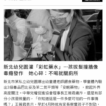
不忍睹，我捨不得放」。其他家長看了也傷心表示，「以為
是拔1根頭髮就可以，看了真的好心疼」、「身為媽媽看到
這樣真的很難過」、「看了都哭了，小孩們
拔頭髮
要真相，
我們只能上街力挺」。也有網友好奇：「剃中間是因為那邊
的頭髮比較長、時間比較久嗎？」另據《三立新聞網》報
導，毒物專家、台北榮總職業醫學及臨床毒物部主任楊振昌
表示，毛髮檢驗須採約300毫克（mg），也就是0.3公克
（g）的量，要採集不少毛髮，且理論上「越長越好」，因
為髮檢是透過液相層析串聯質譜儀(LC-MS／MS)觀察，確認
有毒成分並有效推定有毒物質的暴露時間，例如剪3公分頭
髮，就能追蹤到3個月內有無中毒，6公分可追蹤到6個月。
儘管「頭髮較長者，剪下的根數較少，反之更多」，但楊振
新北幼兒園灌「彩虹藥水」…孩拔髮撞牆像
昌對該童的剪髮狀況，也表示一般不會出現這種情況，可能
毒癮發作 她心碎：不喝就關廁所
是「本身頭髮真的很短」。據他瞭解，目前新北個案部分是
家長去報案，再安排採檢，好奇該童是否在檢查所剪髮，因
新北市某私立幼兒園爆出幼童遭老師餵食藥物，學童體內驗
為「我們醫院目前沒接到這樣的案例」，可能要問檢警瞭解
出3級毒品巴比妥及苯二氮平類等「安眠藥物」，掀起外界
這樣剪髮的用意。楊振昌也指出，樣品通常採自頭頂後方，
高度關注。中華兒權促進協會理事長王薇君痛斥，還是有部
並從髮根處剪，以及會剪上方頭髮較長部分來兼顧美觀，而
分小孩是微量的，「你知道這是一件多麼可怕的一件事情
短髮者在這方面比較難兼顧。不過採集時通常「都會留著髮
嗎？」王薇君表示，早於4月時就有家長察覺孩子不對勁，