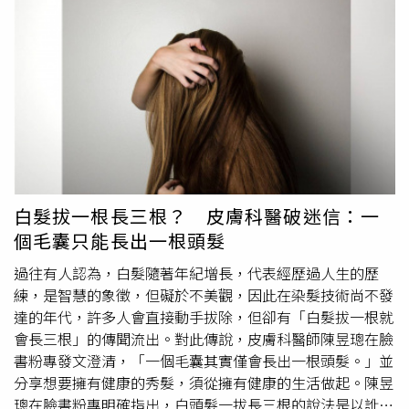
（圖／翻攝自《鏡報》）巴格雷奇的父親表示，在過去2年
因為新冠疫情封城期間，女兒跟著一名紀律嚴明的僧人一起
修行，並且受到極大的啟發，在過程中巴格雷奇拒絕的一切
物質財富，包括手機、禮物和財寶等，也成功挺過了齋戒等
考驗。父親驕傲表示，她為女兒成功拋棄物質生活開始修行
感到自豪。成為一名耆那教修行者後，巴格雷奇與一群徒步
旅行的女修行者一同行動，除了雨季之外，他們不會在任何
地方待超過20天，她們也不用電、只穿簡單素白色衣服，靠
民眾施捨為生。
白髮拔一根長三根？ 皮膚科醫破迷信：一
個毛囊只能長出一根頭髮
過往有人認為，白髮隨著年紀增長，代表經歷過人生的歷
練，是智慧的象徵，但礙於不美觀，因此在染髮技術尚不發
達的年代，許多人會直接動手拔除，但卻有「白髮拔一根就
會長三根」的傳聞流出。對此傳說，皮膚科醫師陳昱璁在臉
書粉專發文澄清，「一個毛囊其實僅會長出一根頭髮。」並
分享想要擁有健康的秀髮，須從擁有健康的生活做起。陳昱
璁在臉書粉專明確指出，白頭髮一拔長三根的說法是以訛傳