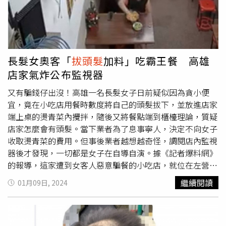
體重也減輕了很多，直到發現梅麗莎的頭髮愈來愈短，且開
始抱怨喉嚨、腹部疼痛，才將女兒帶至醫院治療。手術過
後，梅麗莎於醫院住了3周，在感染狀況逐漸好轉後，她開
始接受學校和兒童、青少年心理健康服務中心（CAMHS）
的幫助，並學習如何透過呼吸技巧和醫用大麻來應對焦慮。
長髮女奧客「
拔頭髮
加料」吃霸王餐 高雄
對此，傑姬感動地表示，女兒的情況正在慢慢好轉，現在梅
店家氣炸公布監視器
麗莎的頭髮長得很漂亮，更期待著去參加屬於她的舞會，
「雖然她仍然會拉扯並吮吸自己的頭髮，但很高興看到她已
又有騙錢仔出沒！高雄一名長髮女子日前疑似因為貪小便
經有很大的進步」。
宜，竟在小吃店用餐時數度將自己的頭髮拔下，並放進店家
端上桌的燙青菜內攪拌，隨後又將餐點端到櫃檯理論，質疑
店家怎麼會有頭髮。當下業者為了息事寧人，決定不向女子
收取燙青菜的費用。但事後業者越想越奇怪，調閱店內監視
器後才發現，一切都是女子在自導自演。據《記者爆料網》
的報導，這家遭到女客人惡意騙餐的小吃店，就位在左營區
重立路上，業者表示開業4年多來，歷經疫情、搬家，創業
繼續閱讀
01月09日, 2024
之路走得很辛苦，如今又遇到有奧客惡意詆毀店家商譽，案
發當下由於女子並未向店家要求賠償，因此業者也沒有報
警。但他們事後越想越不對勁，查看監視器畫面後才發現是
女子故意加料、想吃霸王餐，氣得公佈畫面，提醒各位開店