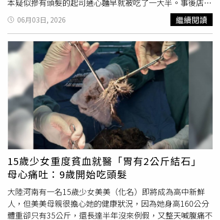
本疑似摻有頭髮的起司通心麵早就被吃了一大半。事後店家
越想越不對勁，調閱監視器畫面後發現這整個「犯案」過
繼續閱讀
06月03日, 2026
程，也立刻把它上傳至臉書提醒民眾。該餐廳貼文指出：
「那根頭髮特別長到讓人起疑，因為我們主廚不是長髮，也
不可能有這樣長度的頭髮。」店家進一步說明，該名女子離
開時還隨手偷走一瓶番茄醬、冰淇淋碗與一支湯匙，還幽默
表示目前這些物品並不包含在外帶菜單裡。對於這起事件，
餐廳業者提到：「我們非常以自家團隊為榮，他們展現出耐
心、專業，和遠超大多數人的克制力來處理這件事。」貼文
一出也引發網友熱議，紛紛留言表示「這種人會害慘所有
人」、「這種行為真的令人無法接受」「真的太噁心了」。
15歲少女重度貧血就醫「胃有2公斤結石」
母心痛吐：9歲開始吃頭髮
大陸河南有一名15歲少女美美（化名）即將成為高中新鮮
人，但美美母親很擔心她的健康狀況，因為她身高160公分
體重卻只有35公斤，還長達半年沒來例假，又整天喊腹痛不