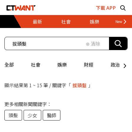
跳至主要內容區塊
下載 APP
最新
社會
娛樂
財經
⊗ 清除
全部
社會
娛樂
財經
政治
顯示結果第 1 ~ 15 筆 / 關鍵字「
拔頭髮
」
更多相關新聞關鍵字：
頭髮
少女
醫師