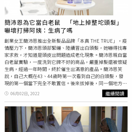
有網友表示「看見圖片我都吐了」、「可能是心理焦慮吧，
沒有爸爸媽媽的陪伴」、「異食癖，很大概率是缺鋅鐵等元
素，看怎麼補一補」、「我記得我小時候喜歡啃桌角，都被
簡沛恩為它當白老鼠 「地上掉整坨頭髮」
我啃禿了」、「所以如果誤吃頭髮不會排出嗎」。據了解，
嚇壞打掃阿姨：生病了嗎
異食癖又稱異食症、亂食症，症狀為會持續性地攝取非營養
或非身體所能順利消化吸收的物質，如泥土，肥皂、膠水等
創業女王簡沛恩推出全新髮品品牌「本真 THE TRUE」，疫
物；若是病發於兒童，則會影響其身心發育。
情壓力下，簡沛恩頭部緊繃、陸續冒出白頭髮，她嚇得找專
家求救，才知道是頭皮出問題造成老化現象。簡沛恩親自當
白老鼠實驗，一度洗到它牌不好的商品，嚴重掉髮還被懷疑
生病，經過一年時間，終於催生出滿意的產品。簡沛恩笑
說，自己大概在43、44歲時第一次看到自己的白頭髮，發
現的第一個當下完全不敢置信。後來拔掉後，同一個地方又
長出了白髮，而且從一根變成兩三根。由於自己本身頭髮不
繼續閱讀
06月02日, 2022
多，後來就放棄了
拔頭髮
，就慢慢接受年紀漸長就會有白
髮，但從來沒想過是因為頭皮老化的問題。聊到當白老鼠研
發產品的過程，簡沛恩表示自己用了很多不同牌子的洗髮
精，其中有一款只用了一週就嚴重掉髮，連打掃阿姨都覺得
她生病了。經過一年白老鼠實驗加上共同研發，簡沛恩終於