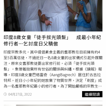
測試出讓頭皮不鬧脾氣，保持頭皮水油平衡，維持秀髮烏
黑、頭題年輕的產品。現在很享受洗頭時光，簡沛恩說：
「我還會用按摩梳，放慢按摩。我發現用按摩梳加上本真
THE TRUE舒服的味道，真的會讓我超級放鬆。」頭髮開始
變得烏黑，排水孔惱人的景象不再，員工還開玩笑說：「老
闆怎麼又變年輕了！」經歷白髮及掉髮危機，簡沛恩驕傲有
年輕的髮況。 （圖／本真）
印度8歲女童「徒手拔光頭髮」 成最小年紀
修行者…乞討度日父驕傲
印度宗教多元，其中提倡素食主義的耆那教在目前擁有約4
至5百萬信徒，不過近日一名8歲女童的出家儀式引起外媒關
注，原來女耆那教徒要出家修行前，必須「徒手拔光頭
髮」，象徵著拋棄所有世俗的關係與糾纏。根據《鏡報》報
導，印度8歲女童巴格雷奇（AangiBagrech）居住於古吉拉
特邦，近日小小年紀的她放棄了物質世界，決定「剃度」成
為一名耆那教年紀最小的修行者。為了開始嚴格的宗教生
活，她必須經歷充滿疼痛的落髮儀式，忍受自己的頭髮一撮
繼續閱讀
04月27日, 2022
撮被拔下，象徵著女修行者從此超脫身體的苦痛。印度8歲
女童接受「徒手
拔頭髮
儀式」，才能成為耆那教修行者。