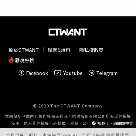
述，他的念書理由非常的卑微，因為只要考差了，父母就會
痛揍他一頓，而且不給飯吃，而他也透過這樣的過程中，領
悟到「優秀的成績可以贏得安逸、贏得愛、肯定、讚賞。」
所以就一直拼命的念書。但是落榜的壓力，逼得他不斷地拔
自己的頭髮，牛頓自述「停不下來
拔頭髮
的手，這樣我就能
夠用痛來沖淡我沒考上健中的悲慘心情」。但是在他建中落
榜後的某一天，他的父親親自手繪了一張傳單，上面寫著
關於CTWANT
聯繫&爆料
隱私權政策
「賀！許牛頓同學建中落榜」，並且印製了500張，要求他
拿出去發送，並且表示下班後會去補習班幫他跟落榜綁當合
發燒熱搜
照。他也照著父親的指示去做，在各班級的班級櫃中塞入他
Facebook
Youtube
Telegram
的落榜傳單，將傳單灑落在無人的教室中，甚至親手將傳單
塞入學校附近的住戶信箱中。而由於他的父親要求他要跟榮
譽榜合照，所以他最後一站來到補習班，當他一把鼻涕、一
把眼淚的試圖將落榜榜單貼上榮譽榜上時，吸引了旁人的注
意，不少他不熟悉的人，聽聞他的故事紛紛加入安慰他的行
© 2020 The CTWANT Company
列，甚至連男女助教也都加入。而他在助教的要求下，在補
本網站所刊載內容著作權屬王道旺台媒體股份有限公司所有或經授權
習班等著父親的到來，結果他看到嬌小的女助教跟他父親吵
知道了，請關閉視窗
使用，他人非經授權不許轉載、重製、公開播送或公開傳輸。
到快要打起來，男助教甚至直言他的父親犯法，並且還將剩
餘的傳單當著他父親的面丟入垃圾桶中。最後，在牛頓上了
為提供最佳服務，本站使用cookies，您可以點選
隱私權政策