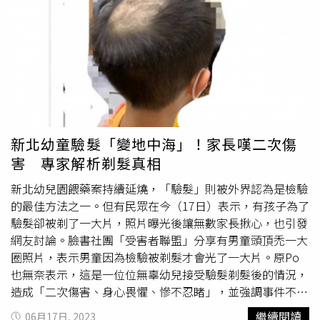
的朋友及同業要多加留意。消息一出也引發網友熱議，「做
生意遇到這種真的會很煩，老闆加油」、「支持提告以防止
類似事件發生」、「拜託報警，這真的很惡劣」、「好糟
糕，報警處理＋1」、「這種故意製造的一定要報警，不然
還會有其他人模仿的」、「為了吃霸王餐嗎？」「不報警，
下次一樣有店家受害」、「一直在抓頭髮，真的是故意的，
支持報警處理」、「頭髮癢嗎？一直抓是哪招？」「請她整
盤吃下去，不然報警處理。」
新北幼童驗髮「變地中海」！家長嘆二次傷
害 專家解析剃髮真相
新北幼兒園餵藥案持續延燒，「驗髮」則被外界認為是檢驗
的最佳方法之一。但有民眾在今（17日）表示，有孩子為了
驗髮卻被剃了一大片，照片曝光後讓無數家長揪心，也引發
網友討論。臉書社團「受害者聯盟」分享有男童頭頂禿一大
圈照片，表示男童因為檢驗被剃髮才會光了一大片。原Po
也無奈表示，這是一位位無辜幼兒接受驗髮剃髮後的情況，
造成「二次傷害、身心畏懼、慘不忍睹」，並強調事件不是
無中生有，家長絕不會自找麻煩，與透露「女孩的照片更慘
繼續閱讀
06月17日, 2023