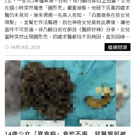
學校名稱。
1女，一家5口幸福美滿。日前，徐乃麟在節目上透露，女兒
在國小時突然罹患「圓形禿」嚴重掉髮，他砸下百萬四處求
醫仍未見效，後來偶遇一名高人告知，「白眉道長在拔女兒
頭髮」，並幫忙作法驅趕，說也神奇女兒竟就此康復，讓他
直呼不可思議。徐乃麟日前在節目《醫師好辣》分享，女兒
當時突然出現圓形禿，四處求醫都找不到病因，直到因緣際
會下碰上一名高人告知，「你女兒有一個白眉道長在拔她的
繼續閱讀
04月14日, 2023
頭髮！」高人聲稱女兒被白眉道長
拔頭髮
。（圖／翻攝自
YouTube／醫師好辣）女兒求診中醫被把脈出「鬼祟脈」。
（圖／翻攝自YouTube／醫師好辣）徐乃麟透露，他當下不
以為意，接著又帶著女兒向中醫求診，沒想到中醫師竟診出
「鬼祟脈」，直言「這個我沒有辦法幫你，你要找一個高人
去幫她解」，於是他只能姑且一試求助宗教力量。徐乃麟指
出，高人要他準備三層肉、柳枝20支，並到家中開壇作法，
後來將驅邪之物放水流後，女兒竟不藥而癒神奇康復，「我
跟你講，我女兒的頭髮從那時候就不掉，就長起來了」，這
也讓他忍不住笑虧，白白浪費100萬元的醫藥費，「早遇到
就好了！」
14歲少女「異食癖」食慾不振 就醫胃部被