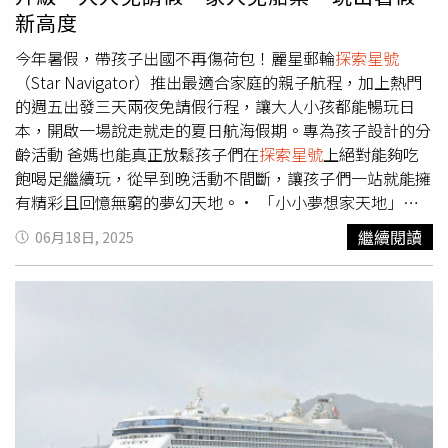
元，連同去年恢復之員工持股信託公司相對提撥金，追溯自
新高度
疫情結束後，最高調薪比例約達25%。
今年暑假，帶孩子出國不再傷荷包！麗星郵輪
探索星號
（Star Navigator）推出最適合家庭的親子航程，加上熱門
的週五出發三天兩夜免請假行程，讓大人小孩都能暢玩日
本，開啟一場說走就走的夏日航海假期。專為孩子設計的分
齡活動 爸媽也能真正放鬆孩子們在
探索星號
上絕對能夠吃
飽喝足繼續玩，從早到晚活動不間斷，讓孩子們一站就能擁
有精彩且回憶無窮的夢幻天地。• 「小小夢想家天地」：
陪玩姐姐免費陪伴，每天兩小時爸媽自由時光• 「泡沫派
繼續閱讀
06月18日, 2025
對」、「小小航海家」：孩子最愛的戶外探險與動態活動•
親子手作、魔術秀：七樓活動區老少咸宜，天天有驚喜•
免費兒童餐與嬰兒食品：不只玩得開心，也吃得安心孩子們
在
探索星號
上絕對能夠吃飽喝足繼續玩，從早到晚活動不間
斷，讓孩子們一站就能擁有精彩且回憶無窮的夢幻天地（圖
／麗星郵輪提供）。孩子們在
探索星號
上絕對能夠吃飽喝足
繼續玩，從早到晚活動不間斷，讓孩子們一站就能擁有精彩
且回憶無窮的夢幻天地（圖／麗星郵輪提供）。
探索星號
獨家娛樂與舌尖美食 一票玩到底，美食、娛樂全都包
探索