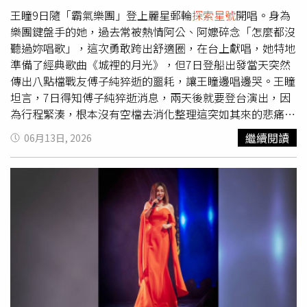
優惠3.6折起！住宿首推「平日住宿通用券」4,999元，可入
王瞳9日隨「霸氣樂團」登上麗星郵輪
探索星號
開唱。身為
住高級客房或加碼升等天際套房；全新改裝的「金龍客房住
樂團鍵盤手的她，過去常被熱情阿公、阿嬤碎念「怎麼都沒
宿券」也首度以4.7折、每張7,777元限量登場。餐飲方面，
聽過妳唱歌」，這次勇敢跨出舒適圈，在台上獻唱，她特地
松鶴自助午晚餐與下午茶券7.5折起，並享買10送1快閃優
準備了經典歌曲《城裡的月光》，但7日登船出發當天突然
惠；金龍餐廳推出經典片皮鴨五吃5,980元及早茶雙饗券
傳出八點檔戰友傅子純猝逝的噩耗，讓王瞳邊唱邊哭。王瞳
1,299元；圓苑餐廳與圓山牛排館也分別主打經典四人分享
坦言，7日得知傅子純猝逝消息，兩天後就要登台演出，因
餐及海陸雙人套餐券3,880元，現場還有抽獎與滿額好康。
為行程緊湊，根本沒有空檔去消化整理這突如其來的悲痛，
福容大飯店：一券暢遊全台＋外島，跟著福容去旅行！聯合
只能一直忍著情緒。在唱《城裡的月光》前，她在台上感性
繼續閱讀
06月13日, 2026
住宿券最低2,815元起；舌尖上的假期 主廚美饌隨心自由
告白：「我又失去一個很好的朋友，大家應該都有看新聞，
配！「福容美食通用券」最低1,067元起！麗星郵輪
探索星
他是一個非常溫暖非常棒的人 ，我想了很多天，這首歌很
號
「買4晚享5晚」、「第3人0元」優惠齊發。（圖／麗星
適合送給他。」當音樂響起的那一刻，王瞳積壓多日的情感
郵輪提供）麗星郵輪：麗星郵輪 2.0於夏季旅展期間，首度
瞬間湧上，她在台上哽咽表示：「本來不想哭的，想把這首
公開
探索星號
秋季航程優惠「買4晚享5晚」、夏季航程「第
歌送給他，把這幾天的思念傳達出去。」王瞳邊唱邊哭，一
3人0元」、全台唯一郵輪敬老優惠及「The Palace 皇宮」
度唱不下去。雖然自嘲「平常唱歌就已經不好聽了，哭了以
套房體驗價第 2 人半價等多重優惠；星夢郵輪雲頂夢號也將
後變得更不好聽」，但王瞳真誠的情感與淚水，打動現場觀
同步加入旅展促銷，推出新加坡出發航程，同房第2~4人艙
眾。王瞳感性地表示，這次的演出機會，讓她能有一個宣洩
房費只要10元。雄獅集團：東南亞挪威郵輪翡翠號14日，
的出口，把壓抑的情緒釋放出來，等郵輪行程結束，一回到
獨家贈雙人台北-香港單程機票＋住宿，香港上船、新加坡
台北，她就會立刻安排時間去傅子純靈堂，親自向他好好道