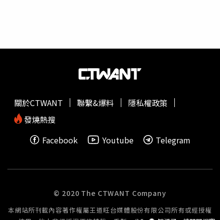
對（圖／麗星郵輪提供）。 更多關於麗星郵輪2.0的諮詢或
額，證明公司有意深耕在地市場，
探索星號
今年自3月28日
預訂，歡迎瀏覽官方網頁：www.stardreamcruises.com 。
起到10月下旬，將在基隆港靠泊71航次。基隆市副市長邱
（圖／麗星郵輪提供。）
佩琳指出，希望麗星郵輪的回歸，能夠讓更多國內外遊客能
夠來到基隆，看到基隆的美好，也期待能為基隆創造更多消
費及就業機會。台灣港務公司總經理王錦榮說，今年台灣國
際郵輪預估共有557艘次、郵輪旅客量達100萬旅客人次，
其中麗星郵輪
探索星號
約占3成。另外，麗星郵輪也將逐步
增加海外客源市場占比，意即將有更多海外旅客搭乘飛機來
台轉搭郵輪出海，可望讓進出基隆港的外籍旅客數上看32.5
關於CTWANT
聯繫&爆料
隱私權政策
萬人次。
發燒熱搜
Facebook
Youtube
Telegram
© 2020 The CTWANT Company
本網站所刊載內容著作權屬王道旺台媒體股份有限公司所有或經授權