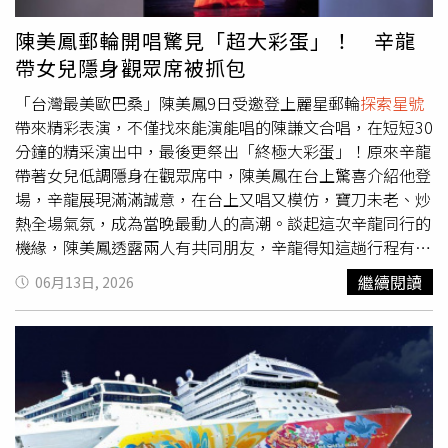
下船，旅展價96,000元起。日本TANGRAM班尾滑雪5日，旅
別。為滿足不同年齡層旅客需求，
探索星號
今年暑假持續推
展價59,900元，現場最高再折 7,000元。鬼首度假村滑雪5
出分齡化娛樂內容規劃。從熟齡旅客喜愛的經典金曲演唱
陳美鳳郵輪開唱驚見「超大彩蛋」！ 辛龍
日，旅展價65,900元，現場最高再折7,000元。旅天下：東
會、年輕族群熱愛的主題派對，到親子家庭期待的互動體驗
帶女兒隱身觀眾席被抓包
南亞旅展清倉特惠12,999元起，過年早鳥最高折3,000元。
與夏令營活動，讓不同世代旅客都能在同一趟旅程中找到屬
日本暑假小孩最高省一萬，過年早鳥最高折3,000元。長線
於自己的精彩時光。今年6月至8月期間，
探索星號
將陸續推
「台灣最美歐巴桑」陳美鳳9日受邀登上麗星郵輪
探索星號
早鳥享優惠，秋冬第二人減15,000元，過年第二人折1萬。
出多場演唱會及主題活動，包括陳明真、Makiyo、季忠
帶來精彩表演，不僅找來能演能唱的陳謙文合唱，在短短30
可樂旅遊：夏季旅展限定優惠，跟團出國「萬元有找」！九
平、曾心梅、紀曉君、巴大雄及國語作業簿等不同世代藝人
分鐘的精采演出中，最後更祭出「終極大彩蛋」！原來辛龍
月連假出國最低13,900元起，日韓賞楓最低17,800元起，自
輪番登船演出，讓娛樂成為旅程的一部分。每年深受親子家
帶著女兒低調隱身在觀眾席中，陳美鳳在台上驚喜介紹他登
由行每人最高折3,000元，Club Med商品折2,000元，全球
庭喜愛的「星海夏令營」今年亦全面升級回歸，內容涵蓋星
場，辛龍展現滿滿誠意，在台上又唱又模仿，寶刀未老、炒
機票、訂房88折起，高鐵旅遊商品全面69折起，國外票券
海觀星營、星海泡泡Lab、星海小畫家、星海拼圖王、星海
熱全場氣氛，成為當晚最動人的高潮。談起這次辛龍同行的
滿5,000元折500元，訂購迪士尼郵輪贈超值好禮。
小廚神及星海霓虹派對等活動，並邀請知名魔術師Sunny
機緣，陳美鳳透露兩人有共同朋友，辛龍得知這趟行程有
Chen陳日昇登船演出，透過寓教於樂的互動內容，讓孩子
她，便說「我也要來」，陳美鳳立刻熱情回應「歡迎啊，太
繼續閱讀
06月13日, 2026
在旅途中探索、學習與成長。隨著暑假旅遊旺季即將到來，
好了！」結果辛龍連耳麥和伴唱帶都提早準備好，一上船就
麗星郵輪同步推出618年中慶優惠，首次針對暑假5晚以上
熱情表示「姐，我準備了10首歌！」但礙於整場表演只有
航程祭出第三人0元方案。旅客於6月30日前完成指定航程
30分鐘，陳美鳳笑說自己特地「自宮」拿掉3首歌，把時間
訂購，另可享每人每晚最高新台幣800元餐飲消費金優惠，
留給辛龍，辛龍在台上大唱《愛情釀的酒》，還接連帶來模
每房最高可享新台幣11,200元。
仿秀，逗樂全場觀眾。辛龍動人歌聲令觀眾陶醉。（圖／麗
星郵輪）陳美鳳表示，她跟辛龍過去曾一起到海外慰勞僑
胞，當時一個訪問團出行就是一個多月，朝夕相處奠定交