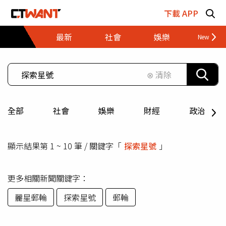
跳至主要內容區塊
下載 APP
最新
社會
娛樂
財經
⊗ 清除
全部
社會
娛樂
財經
政治
顯示結果第 1 ~ 10 筆 / 關鍵字「
探索星號
」
更多相關新聞關鍵字：
麗星郵輪
探索星號
郵輪