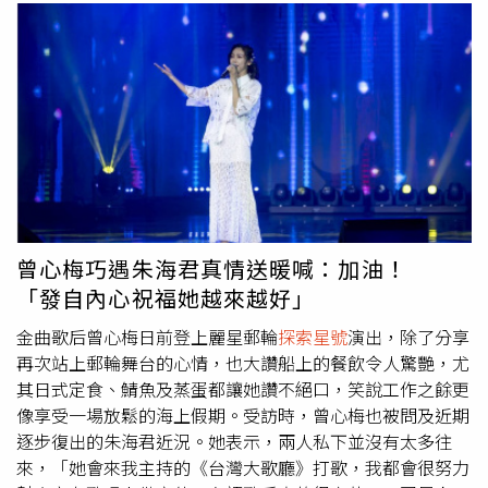
曾心梅巧遇朱海君真情送暖喊：加油！
「發自內心祝福她越來越好」
金曲歌后曾心梅日前登上麗星郵輪
探索星號
演出，除了分享
再次站上郵輪舞台的心情，也大讚船上的餐飲令人驚艷，尤
其日式定食、鯖魚及蒸蛋都讓她讚不絕口，笑說工作之餘更
像享受一場放鬆的海上假期。受訪時，曾心梅也被問及近期
逐步復出的朱海君近況。她表示，兩人私下並沒有太多往
來，「她會來我主持的《台灣大歌廳》打歌，我都會很努力