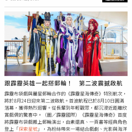
條件惡劣。經機組人員進行風險評估後，決定採取擔架吊掛
方式執行救援。由於郵輪甲板兩側搭設帳棚，直升機先於後
方實施高低空偵察確認吊掛位置，隨後在強風與降雨中成功
將傷患固定並吊掛上機。直升機隨即返航花蓮，於晚間8時4
分降落花蓮機場，並由花蓮縣消防局救護車接駁，將患者送
往醫院治療。
跟霹靂英雄一起搭郵輪！ 第二波震撼啟航
霹靂布袋戲與麗星郵輪合作的《霹靂星海傳奇》特別航次，
將於8月24日迎來第二波啟航。首波航程已於8月10日圓滿
落幕，獲得熱烈迴響。從長輩到年輕觀眾，都沉浸近距離欣
賞戲偶的驚喜中。（圖／霹靂國際）《霹靂星海傳奇》首度
將霹靂布袋戲搬上郵輪演出，由素還真、一頁書等經典角色
登上「
探索星號
」，為粉絲帶來一場結合戲劇、光影與海洋