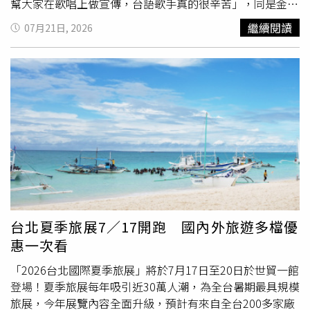
幫大家在歌唱上做宣傳，台語歌手真的很辛苦」，同是金曲
歌后的兩人彼此惺惺相惜曾心梅透露，最近一次見到朱海君
繼續閱讀
07月21日, 2026
是在錄製《超級夜總會》時，當時特別向對方說了一句「加
油」，並真誠表示：「其實說再多，很多事情還是要靠自
己，但我是發自內心祝福她，希望她越來越好。」朱海君近
期逐步復出，接下不少工作。（圖／蘇聖倫攝）除了曾心梅
外，麗星郵輪暑假檔期將持續推出多場精彩主題航次。8月9
日將舉辦「康康星光演唱會航次」，由綜藝天王康康帶來多
首經典歌曲，搭配招牌幽默互動，陪伴旅客度過歡樂海上夜
晚。緊接著8月23日登場的「原住民主題航次」，則邀請金
曲歌后紀曉君、人氣歌手巴大雄及葛西瓦共同登船，透過音
樂演出、文化交流及特色活動，展現台灣原住民族豐富的人
文底蘊，讓旅客在欣賞精彩表演之餘，也能感受台灣多元文
化魅力，為今年暑假留下難忘的海上回憶。
台北夏季旅展7／17開跑 國內外旅遊多檔優
惠一次看
「2026台北國際夏季旅展」將於7月17日至20日於世貿一館
登場！夏季旅展每年吸引近30萬人潮，為全台暑期最具規模
旅展，今年展覽內容全面升級，預計有來自全台200多家廠