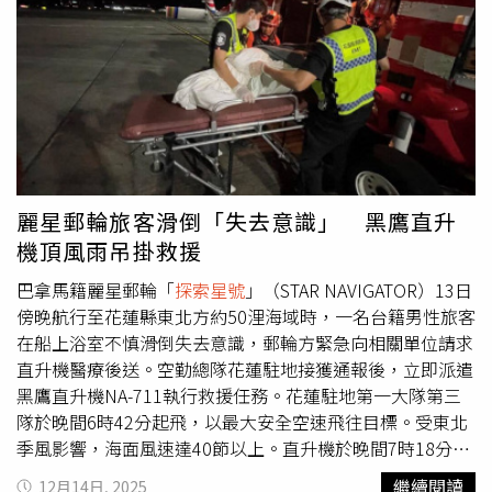
就很常當「主揪」帶家族旅遊的她，去年甚至曾組了30人的
（2歲及以上）每晚新台幣600的燃油附加費。此燃油附加
大家庭旅行團前往大阪。而在郵輪上時常被粉絲認出、要求
費總額將自動計入旅客的船上帳戶，並需在下船前完成結算
合照，陳美鳳展現一貫的親民作風，直言就算素顏也完全沒
支付。麗星郵輪強調，此附加費將根據燃油價格的變動進行
問題。每次聽到粉絲小心翼翼詢問「方便合照嗎？」她都會
檢討；若油價回落，附加費可能下調；若油價持續上漲，則
帶著招牌笑容開心回應：「超方便！」巨星風範圈粉無數。
新預訂的附加費可能會作出調整，感謝每位旅客的理解，此
當郵輪不再只是前往目的地的方式，而逐漸成為旅程本身最
舉將有助於麗星郵輪在持續營運航次的同時，維持旅客所期
重要的體驗，娛樂內容正成為旅客選擇郵輪的重要因素之
望的服務品質與體驗。
一。麗星郵輪2.0持續透過演唱會、親子活動、主題派對及
麗星郵輪旅客滑倒「失去意識」 黑鷹直升
分齡化娛樂內容，打造從登船開始便充滿驚喜與回憶的渡假
機頂風雨吊掛救援
體驗。隨著暑假旅遊旺季即將到來，麗星郵輪同步推出618
年中慶優惠，首次針對暑假5晚以上航程祭出第三人0元方
巴拿馬籍麗星郵輪「
探索星號
」（STAR NAVIGATOR）13日
案。旅客於6月30日前完成指定航程訂購，另可享每人每晚
傍晚航行至花蓮縣東北方約50浬海域時，一名台籍男性旅客
最高新台幣800元餐飲消費金優惠，每房最高可享新台幣
在船上浴室不慎滑倒失去意識，郵輪方緊急向相關單位請求
11,200元。
直升機醫療後送。空勤總隊花蓮駐地接獲通報後，立即派遣
黑鷹直升機NA-711執行救援任務。花蓮駐地第一大隊第三
隊於晚間6時42分起飛，以最大安全空速飛往目標。受東北
季風影響，海面風速達40節以上。直升機於晚間7時18分抵
達目標區時，發現郵輪正航行於500呎以下的雨區內，天候
繼續閱讀
12月14日, 2025