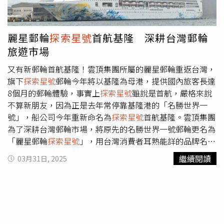
星號
集結多國料理，精緻法式饗宴、道地日式壽司，到豐富
多元的國際自助餐，樣樣精彩、餐餐驚喜，大人享受海上星
級饗宴，孩子則可免費選擇三種不同的日本料理兒童餐。更
麗星郵輪
探索星號
首航基隆 深耕台灣郵輪
有適合全家共樂的多樣娛樂設施： • 「靜音派對」親子嗨
旅遊市場
玩不擾人 • 「紅毯之夜」打造孩子的第一場盛裝派對 •
「泡沫派對」戶外狂歡，大人小孩都盡情釋放活力航程選擇
又有新郵輪首航基隆！雲頂集團所屬的麗星郵輪重返台灣，
多元 行程靈活輕鬆搭麗星郵輪推出暑假三天兩夜「大人免
旗下
探索星號
郵輪今年將以基隆為母港，提供國內旅客長達
請假、小孩免船票」優惠專案，麗星郵輪讓孩子這個暑假免
8個月的郵輪體驗，事實上
探索星號
雖說是首航，嚴格來說
船票就能輕鬆玩日本，四人成行，吃喝玩樂住全都包，最低
不算新朋友，因為正是去年常停靠基隆港的「名勝世界一
只要7,600元起。• 三天兩夜石垣島、宮古島：週五出發、
號」，船公司今年重新命名為
探索星號
首航基隆。雲頂集團
不請假也能出國。• 六天五夜獨家航程：玩遍大阪萬博、
為了深耕台灣郵輪市場，將原先的名勝世界一號郵輪更名為
九州溫泉、韓國時尚，親子共創最難忘回憶。最懂台灣家庭
「麗星郵輪
探索星號
」，用台灣消費者耳熟能詳的品牌名
的郵輪選擇：麗星夢郵輪擁有超過30年郵輪經驗的麗星夢郵
稱，推動國內的郵輪旅遊市場。今年業者以麗星郵輪的品牌
繼續閱讀
03月31日, 2025
輪，2025年提供76個航次、17條航線，航程長達8個月。
探
重新出發，堅守深耕台灣的信念繼續推動郵輪旅遊成長，除
索星號
以親子友善為核心，重新定義家庭旅遊，不只是交
了30日首航的
探索星號
外，還有領航星號共同組成的麗星郵
通，更是全家共同生活的海上渡假村。專為孩子設計的分齡
輪，將持續為台灣旅客提供高品質且親民的海上度假體驗。
活動 爸媽也能真正放鬆_子最愛的戶外探險與動態活動（圖
麗星及星夢郵輪總裁吳明發表示，去年名勝世界一號郵輪以
／麗星郵輪提供）。「紅毯之夜」打造孩子的第一場盛裝派
基隆為母港的3個月期間內，在基隆創下了1.3億元的採購