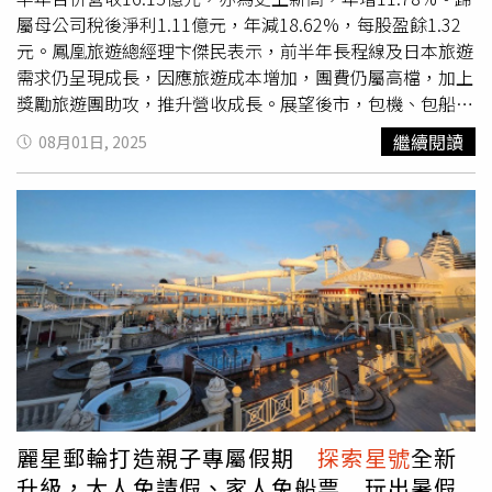
屬母公司稅後淨利1.11億元，年減18.62%，每股盈餘1.32
元。鳳凰旅遊總經理卞傑民表示，前半年長程線及日本旅遊
需求仍呈現成長，因應旅遊成本增加，團費仍屬高檔，加上
獎勵旅遊團助攻，推升營收成長。展望後市，包機、包船業
務仍為重要成長動能來源，利用日本花卷、仙台包機包裝東
繼續閱讀
08月01日, 2025
北行程，9月底以前已銷售一空，第四季銷售也持續增溫
中。包船部分MSC榮耀號11-1月推出以基隆為母港之東北亞
航程共15航次。代理銷售之麗星郵輪
探索星號
，除現行銷售
以基隆出發之航程，並自11月16日開始以高雄為母港推出
東北亞及東南亞航程。另，歌詩達郵輪也推高雄出發3個航
程，提供旅客或公司行號員旅不同選擇。進入秋冬賞楓季
節，日、韓、歐洲及美加等各地秋季賞楓行程也持續熱賣
中。慶典主題如德國啤酒節、聖誕市集等，每年也都能吸引
旅客慕名前往。高端產品如歐洲河輪、北歐極光屋等行程，
仍受旅客青睞。卞傑民表示，傳統第四季為員工或獎勵旅遊
團旺季，雖有美國關稅、地緣政治等因素影響，仍有既定的
計劃需執行，公司也已掌握相關需求。為吸納人才、補充人
麗星郵輪打造親子專屬假期
探索星號
全新
力缺口，鳳凰也通過薪資調整案，將基本起薪調整至33,000
升級，大人免請假、家人免船票 玩出暑假