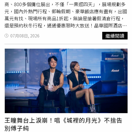
商、800多個攤位展出，不僅「一票逛四天」，展場規劃多
元，國內外熱門行程、郵輪假期、豪華飯店應有盡有，出國
萬元有找、現場所有商品1折起，無論是搶暑假清倉行程，
還是預約秋冬行程，通通優惠限時大放送！晶華國際酒店集
團：線上線下同步開賣，祭出超過20項、最低52折起的超
繼續閱讀
07月08日, 2026
值住宿與餐飲票券。熱賣冠軍「環遊晶華集團聯合住宿券」
每張3,000元，「買十送一」或「買十送亞洲萬里通8,000哩
程數」，可自由組合入住集團旗下各家飯店。餐飲部分以義
饗食堂52折的海陸雙人午餐券最搶眼，不到2,000元即可品
享龍蝦與牛小排；另有柏麗廳的買十送一套票、泰市場平日
套票優惠、azie冠軍牛排、三燔本家和牛放題、故宮晶華御
皇鴨宴及沐蘭SPA療程券。天成飯店集團：六館聯合住宿券
2.2折起（每張3,200元含早餐）。瑞穗天合雙人一泊二食
10,999元起；新品牌天成逸旅-蝴蝶谷一泊三食7,099元起，
兩館聯賣13,999元。朋趣露營一泊四食7,299元。旗下翠
庭、PRIME ONE等餐券5.1折起。購券可加購黃金湯泡湯粉
（100元）或比比家族泡澡球（120元）。現場加入Cosmos
王瞳舞台上淚崩！唱《城裡的月光》不捨告
CLUB會員送環保袋並可抽蝴蝶谷住宿券；購買天合尊寵卡
別傅子純
加碼送假日入住不加價券。圓山大飯店：夏季旅展祭出超值