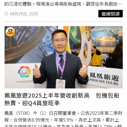
的沉浸式體驗。現場演出場場座無虛席，觀眾從年長戲迷到
年輕世代，皆為近距離欣賞到戲偶工藝而興奮不已。此次合
繼續閱讀
08月20日, 2025
作旨在推廣傳統文化與粉絲體驗，除了專場演出，船上還規
劃了多項活動，包括與角色合影、罕見的操偶體驗課及精緻
戲偶展示，由資深操偶師親自演繹。活動還邀請Coser與歌
手同台，打造多元豐富的航程。由於粉絲反應熱烈，主辦單
位決定加開第二波限定航程。霹靂布袋戲團隊表示，這次的
海上初體驗為品牌寫下全新里程碑，並期許未來能創造更多
瘋狂又有趣的合作可能性。
鳳凰旅遊2025上半年營收創新高 包機包船
熱賣、迎Q4員旅旺季
鳳凰（5706）今（1）日召開董事會，公告2025年第二季財
報，合併營收8.99億元，年增5.9％，為史上次高。累計上
半年合併營收16.15億元，亦為史上新高，年增11.78%。歸