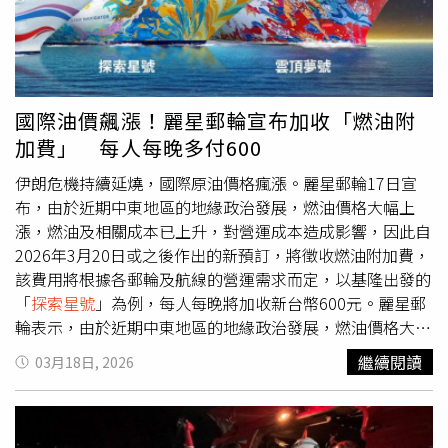
情。對於分出自己的表演時段，陳美鳳毫不介意，大器表
示：「有飯大家一起吃，福利給觀眾，老闆也開心！」看見
辛龍在台上展現活力，陳美鳳感性地說：「那段時間（喪
妻）他可能需要調適心情、陪伴小孩，現在就看他想不想回
歸舞台。看他今天上台多開心，剛剛還不想下來呢！」這次
國際油價飆漲！麗星郵輪宣布加收「燃油附
辛龍帶女兒同行，聽聞現場有媒體隨行一度相當擔心女兒曝
加費」 每人每晚多付600
光。第一次見到辛龍女兒的陳美鳳則展現貼心，一邊協助保
護小孩，一邊安撫老友要他淡定，打趣虧他：「媒體早就說
伊朗危機持續延燒，國際原油價格瘋漲。麗星郵輪17日宣
要來了，不是為了你啦！」陳美鳳認為，辛龍本身是藝人，
布，由於近期中東地區的地緣政治發展，燃油價格大幅上
可以分享觀眾想聽的事，且藝人與媒體的關係是「魚幫水、
漲，燃油及相關成本已上升，對營運成本造成影響，因此自
水幫魚」，不需要過度擔心。除了辛龍的驚喜登場，陳美鳳
2026年3月20日或之後作出的新預訂，將徵收燃油附加費，
這次也特別邀請陳謙文同台。她大讚陳謙文幫忙剪接音樂、
該費用將根據各郵輪及航線的營運需求而定，以基隆出發的
幫了非常多忙，兩人早在三星期前就進錄音室錄製和聲，對
「
探索星號
」為例，每人每晚將加收新台幣600元。麗星郵
每首歌都極其用心。不過，僅有30分鐘的表演時間讓陳美鳳
輪表示，由於近期中東地區的地緣政治發展，燃油價格大幅
大呼「不夠」，笑說按照她的標準，起碼要換三套服裝、表
上漲。對「
探索星號
」而言，燃油及相關成本已上升，對營
繼續閱讀
03月18日, 2026
演90分鐘才過癮。她更許願希望主持的節目《美鳳有約》未
運成本造成影響。因此，自2026年3月20日或之後作出的新
來能有機會來郵輪出外景。陳美鳳讚陳謙文超級全能，幫忙
預訂將徵收燃油附加費。此附加費將根據各郵輪及航線的營
進錄音室剪接製作表演歌曲。（圖／麗星郵輪）這次郵輪
運需求而定，因此在不同船隊之間可能有所不同。麗星郵輪
行，陳美鳳也帶了哥哥、嫂嫂、姊姊等4位親友同行，過去
指出，針對從基隆出發的「
探索星號
」航次，將徵收每人