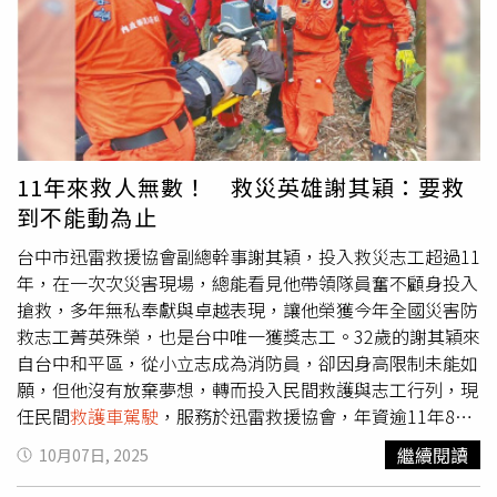
55歲康姓病患則由同公司派遣另一輛救護車，繼續將病患送
往北投榮總救治。大安分局呼籲，駕駛人上路時應隨時注意
周遭路況，建立防禦駕駛觀念；另遇有工程車、救護車等特
殊車輛優先禮讓通行。民間救護車先是與賓士車發生擦撞
後，隨即再波及後方遊覽車。（圖／翻攝畫面）
11年來救人無數！ 救災英雄謝其穎：要救
到不能動為止
台中市迅雷救援協會副總幹事謝其穎，投入救災志工超過11
年，在一次次災害現場，總能看見他帶領隊員奮不顧身投入
搶救，多年無私奉獻與卓越表現，讓他榮獲今年全國災害防
救志工菁英殊榮，也是台中唯一獲獎志工。32歲的謝其穎來
自台中和平區，從小立志成為消防員，卻因身高限制未能如
願，但他沒有放棄夢想，轉而投入民間救護與志工行列，現
任民間
救護車駕駛
，服務於迅雷救援協會，年資逾11年8個
月、累積協勤705小時，是協會中年輕卻經驗豐富的一員。
繼續閱讀
10月07日, 2025
多年來，他多次率隊投入重大災害現場，包括2016年維冠
大樓倒塌，前往救出多名生還者；2020年台8線谷關臨便道