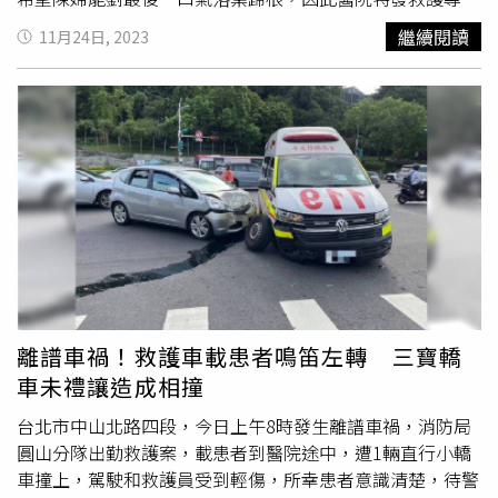
將陳婦送返嘉義老家，卻不幸在返家途中於國道上發生意
繼續閱讀
11月24日, 2023
外，救護車因不明原因追撞前方貨車，導致連人帶車在國道
上發生翻覆，整台車車頭也因此全毀。強大的撞擊力也造成
多人受傷，
救護車駕駛
及護理人員均受輕微擦傷，隨車陪同
的家屬陳婦丈夫未受傷、女兒則是癲癇發作不斷抽蓄且意識
模糊，所幸經送醫治療後並無大礙，陳婦則是立即送台中榮
總急救後再送往嘉義老家，並於今日凌晨拔管，至於國道上
發生的意外，仍待檢警後續進一步調查釐清。
離譜車禍！救護車載患者鳴笛左轉 三寶轎
車未禮讓造成相撞
台北市中山北路四段，今日上午8時發生離譜車禍，消防局
圓山分隊出勤救護案，載患者到醫院途中，遭1輛直行小轎
車撞上，駕駛和救護員受到輕傷，所幸患者意識清楚，待警