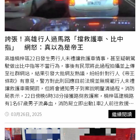
副駕駛周男右肩脫臼、身體挫傷；休旅車駕駛46歲陳男頸部
疼痛、下肢發麻；肇事45歲黃男無明顯外傷，4人經送醫院
診治後，均無大礙。據了解，肇事的黃男當時接獲妻子受傷
送醫消息，心急如焚，於是開車直衝醫院，結果半路上因過
彎失控，撞上剛送完黃妻到院的救護車。這場離奇巧合也讓
誇張！高雄行人過馬路「擋救護車、比中
警消嘖嘖稱奇。警方表示3名駕駛均無酒駕，詳細肇事原因
指」 網怒：真以為是帝王
及責任歸屬仍有待調查釐清。
高雄楠梓區22日發生男行人未禮讓救護車情事，甚至疑朝駕
駛做出比中指等不當行為，事後有民眾將此過程拍攝並上傳
至社群網站，結果引發大批網友熱議，紛紛針對行人《帝王
條款》有意見，警方對此則回應目前法規並無規範行人未禮
讓救護車需開罰，但將會通知男子到案說明釐清過程。消防
局表示，22日傍晚6時38分接獲路倒救護案，楠梓區建楠路
有1名67歲男子流鼻血，消防局立即出動1車2人前往救援，
傷患經救護人員初步急救處置後送醫，但針對行人未禮讓救
繼續閱讀
03月26日, 2025
護車還比中指的部分則是在出勤前往途中。據了解，民眾在
爆料公社發文，行車紀錄器顯示22日晚間6點43分，楠梓新
路與建楠路路口有1名男行人緩慢行走在斑馬線上，恰巧正