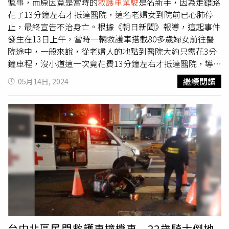
憾事，而原因竟是當時的
救護車駕駛
是名新手，因為走錯路
花了13分鐘左右才抵達醫院，這名老婦女到院前已心肺停
止，最終宣告不治身亡。根據《朝日新聞》報導，這起事件
發生在13日上午，當時一輛救護車搭載80多歲婦女前往醫
院途中，一般來說，從老婦人的地點到醫院大約只需花3分
鐘車程，沒小道這一次竟花費13分鐘左右才抵達醫院，導致
這位婦女到院前心肺停止，醫院最後是宣告不治身亡。報導
繼續閱讀
05月14日, 2024
也引述橫濱消防局淀屋消防站的回應，當時消防站接獲戶塚
區一間福利設施報案，請求拜出救護車將80多歲婦女緊急送
醫救治，不過救護車卻在岔路口走錯路線，儘管急救人員當
時對老婦人進行搶救，但病患到院前已心肺停止。事後得
知，這名救護車的駕駛是今年4月才被派到該消防站，音次
對當地道路還不熟悉，而消防局局長為此向死者家屬道歉，
承諾將徹底檢討，以防類似情況再度發生。除此之外，院方
表示，尚不清楚延誤到院是否造成延誤就醫，目前仍在調查
中，另外，當地警方也表示，有關當局已成立審查委員會，
針對這起事件展開查。80多歲婦女前往醫院途中，因新手司
機開錯路正常約3分鐘車程，卻花費13分鐘左右才抵達醫
院，造成婦女到院前已心肺停止身亡。（圖／翻攝自X）
台中北區民間救護車撞機車 22歲騎士倒地