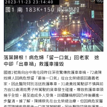
「有些動靜」後，透過觸摸脈搏及車上儀器，確認他恢復心
跳，並馬上轉頭回醫院。布拉爾死而復生的消息，讓原本正
準備葬禮的親友及鄰居們無比欣喜，一名親戚就表示，葬禮
現場已經搭好帳篷、準備好食物以及火葬用的木材，就等遺
體到達舉行儀式，所有人都對奇蹟表示感謝，並希望布拉爾
早日康復。不過，布拉爾雖然奇蹟死而復生，但本身有心臟
病的他回到醫院後被發現肺部感染，且情況非常嚴重，使用
呼吸器4天後雖然可以自主呼吸，但病情仍不樂觀。至於布
拉爾的主治醫師則對上間醫院引發的事件表達「令人困
惑」。
落葉歸根！病危婦「留一口氣」回老家 途
中卻「出車禍」救護車撞毀
國道1號南向台中南屯段昨日深夜驚傳救護車車禍，72歲陳
姓婦人因病危想留「最後一口氣」從台北榮總返回嘉義老
家，因此醫院特別派送救護專車，31歲黃姓駕駛卻不慎與前
方由52歲湯姓男子所駕駛的貨車發生碰撞，導致救護車車頭
幾乎全毀，甚至造成多人受傷，詳細釀禍原因仍待後續進一
步釐清。據了解，陳婦原先在台北榮總治療，但因病危家屬
希望陳婦能劉最後一口氣落葉歸根，因此醫院特發救護專車