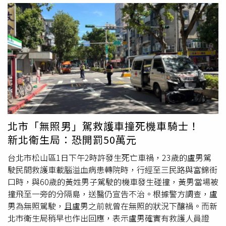
坍方，他帶隊在山區堅守41天；2023年台中市中區百年老
宅倒塌，與特搜隊合作找到3名受困者。他回憶，維冠大樓
倒塌後上百人受困，他與隊員通宵搶救，從瓦礫堆中救出多
名生還者，還找到一名小孩，那一刻大家都紅了眼眶；中區
成功路救援也讓他印象深刻，當時無法使用重機具，他們與
特搜隊徒手搬運土石，一鏟一鏟挖出通道，才順利救出3名
工人。謝其穎不僅實戰經驗豐富，也陸續取得中級救護技術
員、急流救生人員資格及動力小船駕駛執照，並推動空拍機
科技救災，協助消防局掌握災情、降低火警發生率。平時也
投入CPR宣導、馬拉松及跨年晚會等公益任務，多年來屢獲
北市「無照男」駕救護車撞死機車騎士！
市府及消防署表揚，迅雷救援協會更連年在「災害防救團體
新北衛生局：恐開罰50萬元
評核」中榮獲特優。謝其穎謙虛說，受助者一句「謝謝」就
是最大的鼓勵，獲獎肯定代表他一直在做對的事，也期許自
台北市松山區1日下午2時許發生死亡車禍，23歲的盧男駕
己「要救援到不能動為止」。
駛民間救護車載腦溢血病患轉院時，行經至三民路與富錦街
口時，與60歲的黃姓男子駕駛的機車發生碰撞，黃男當場被
撞飛至一旁的分隔島，送醫仍宣告不治。根據警方調查，盧
男為無照駕駛，且盧男之前就曾在無照的狀況下釀禍。而新
北市衛生局稍早也作出回應，表示盧男確實有救護人員證