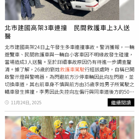
北市建國高架3車連撞 民間救護車上3人送
醫
北市建國高架24日上午發生多車連撞事故。警消獲報，一輛
遊覽車、民間救護車與一輛自小客車因不明緣故發生碰撞，
當場造成3人送醫。至於詳細事故原因仍有待進一步調查釐
清。據了解，26歲的劉姓
救護車駕駛
行經該處時，自稱已開
啟警示燈與警鳴器，為閃避前方沙停車輛因此向左閃避，並
切換車道，其右前車身不慎與前方由35歲李姓男子所駕駛之
轎車發生擦撞，李男因此失控向左偏行與同車道後方的50歲
鄭姓遊覽車司機發生擦撞，強大撞擊力道當場造成遊覽車擋
繼續閱讀
11月24日, 2025
風玻璃凹陷毀損，而民間救護車的車屁股也被撞到凹陷。遊
覽車擋風玻璃破裂毀損。（圖／翻攝畫面）警消獲報到場
後，50歲鄭姓遊覽車司機表示其有右腳扭傷，車上乘客也有
頭暈情形，不過2人均未送醫；而劉姓
救護車駕駛
則有輕微
腦震盪與腰部挫傷情形，被送往台大醫院救治、救護車上的