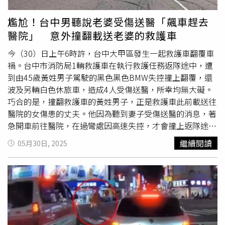
尷尬！台中男聽說老婆受傷送醫「飆車趕去
醫院」 意外撞翻載送老婆的救護車
今（30）日上午6時許，台中大甲區發生一起救護車翻覆車
禍。台中市消防局1輛救護車在執行救護任務返隊途中，遭
到由45歲黃姓男子駕駛的黑色黑色BMW失控撞上翻覆，還
波及另輛白色休旅車，造成4人受傷送醫，所幸均無大礙。
巧合的是，撞翻救護車的黃姓男子，正是救護車此前載送往
醫院的女傷患的丈夫。他因為聽到妻子受傷送醫的消息，著
急開車前往醫院，在過彎處因高速失控，才會撞上返隊途中
的救護車。目前目前警方正在釐清詳細肇事責任歸屬。據了
繼續閱讀
05月30日, 2025
解，今晨6時23分許，大甲消防分隊1輛救護車出勤載送患
者就醫，任務結束返隊途中行經大甲體育場旁、順天國中後
門時，遭對向高速過彎失控越線的黑色BMW轎車擦撞後翻
車。肇事車輛之後又迎面撞上救護車後方白色馬自達休旅
車，現場共計有3輛車發生事故，救護車側翻，轎車車頭凹
陷，2名消防員、轎車黃姓駕駛與1名男乘客，共4人受傷送
醫。其中，39歲
救護車駕駛
葉姓隊員肢體外傷、46歲周姓