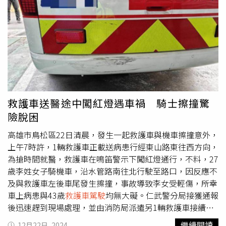
有值勤的1輛救護車行經，未料男行人竟未禮讓通行，
救護
車駕駛
見狀急踩剎車，結果男行人還疑似對駕駛嗆聲並比中
指。此事曝光後引發網友熱議，紛紛怒轟「行人地獄演變成
行車地獄了」、「自從有帝王條款以來，行人任意穿越馬
路，任意闖紅燈，龜速走路滑手機一堆啊」、「政府寵出來
的」、「真以為是帝王了嗎」。警方說明，行人《帝王條
款》上路以來時有爭議，現行《道路交通管理處罰條例》也
無規範行人未避讓救護車通行得以處罰，但警方仍將通知影
片中的男行人到案說明，藉此釐清事發經過。
救護車送醫途中闖紅燈遇車禍 騎士擦撞驚
險脫困
高雄市鳥松區22日清晨，發生一起救護車與機車擦撞意外，
上午7時許，1輛救護車正載送病患行經東山路東往西方向，
為搶時間就醫，救護車在鳴笛警示下闖紅燈通行，不料，27
歲李姓女子騎機車，沿水管路南往北行駛至路口，因反應不
及與救護車左後車尾發生擦撞，事故導致李女受輕傷，所幸
車上病患與43歲
救護車駕駛
均無大礙。仁武警分局接獲通報
後迅速趕到現場處理，並由消防局派遣另1輛救護車接續將
病患送醫，李女受傷後經送醫檢查，確認僅有擦挫傷，隨後
繼續閱讀
12月22日, 2024