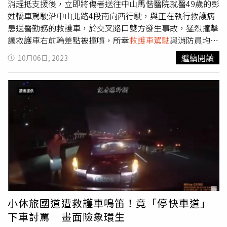
消趕抵支援後，立即將傷者送往中山馬偕醫院就醫49歲的彭
姓轎車駕駛沿中山北路4段南向西行駛，與正在執行救護病
患送醫勤務的救護車，於交叉路口雙方發生事故，猛烈撞擊
讓救護車右前輪差點被撞噴，所幸
救護車駕駛
與消防員均意
識清楚，僅受輕微擦傷，患者也因撞擊暈眩嘔吐，所幸意識
繼續閱讀
10月06日, 2023
尚清楚。警消獲報後立即派遣人員至現場支援，並將患者送
往中山馬偕醫院治療，北市士林交通分隊依規定到場處理，
對雙方駕駛進行酒測，數值為0，均無酒駕跡象，詳細肇責
有待警方調閱監視器畫面，進一步調查釐清。
小休旅國道遭救護車鳴笛！竟「停快車道」
下車討罵 畫面險象環生