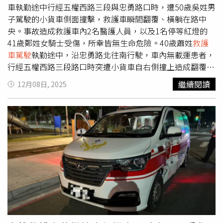
想到是在這種情況下被送醫。」消息曝光後，許多網友紛紛
車執勤途中行經五權西路三段與忠勇路口時，遭50歲吳姓男
留言「看到真的會嚇一跳」、「救護人員辛苦了」、「幸好
子駕駛的小貨車側面撞擊，救護車瞬間翻覆、橫躺在路中
是白天，要是晚上真的會以為鬧鬼」。隨後，救援隊再度更
央。事故造成救護車內2名醫護人員，以及1名停等紅燈的
新影片，只見女學生已完成治療，手提藥袋、面帶笑容準備
41歲鄭姓女騎士受傷，所幸皆無生命危險。40歲蕭姓
救護
返家，並寫下「她平安了，領完藥回家囉」。
車駕駛
執勤途中，沿忠勇路北往南行駛，車內無載運患者，
行經五權西路三段路口時突遭小貨車自右側撞上造成翻覆，
車內駕駛與醫護人員皆受到擦挫傷。鄭姓女騎士則因位於待
繼續閱讀
12月08日, 2025
轉區遭波及摔倒受傷。小貨車吳姓駕駛也因碰撞力道造成左
腳受傷。警消獲報後到場救援，並將3名傷者送往醫院治
療。經酒測，
救護車駕駛
、小貨車駕駛與騎士皆無酒駕情
事。小貨車駕駛吳男向警方表示，他確實聽到救護車鳴笛，
但因閃避其他大型車輛、煞車不及，才釀成撞擊。警方已調
閱監視器釐清詳細肇事過程。