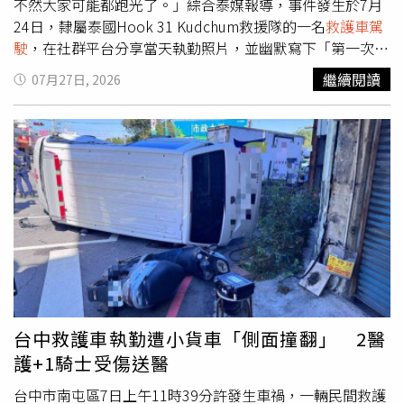
不然大家可能都跑光了。」綜合泰媒報導，事件發生於7月
24日，隸屬泰國Hook 31 Kudchum救援隊的一名
救護車駕
駛
，在社群平台分享當天執勤照片，並幽默寫下「第一次遇
到連救護人員都嚇到的病患，還以為自己是去接鬼到醫
繼續閱讀
07月27日, 2026
院。」貼文一出立刻吸引大量網友關注。據了解，救援隊當
天前往泰國益梭通府古春縣一所學校，接送一名因腹痛需要
就醫的16歲女學生。雖然她意識清楚，但救護人員仍立即進
行初步檢查與處置，隨後將其送往醫院接受進一步治療。泰
國一名16歲女學生日前因腹痛緊急送醫，沒想到她當時仍頂
著鬼怪妝容，讓前來救援的救護人員及醫院醫護人員全都嚇
了一跳。（圖／翻攝自臉書，泰國清邁象 Chiang Mai
Elephant ）然而，真正引發話題的並非病情，而是女學生當
時的造型。原來她正在參加學校舉辦的「泰語日」活動，並
於戲劇表演中飾演泰國民間傳說中的女鬼「Phi Ka」，臉上
畫著逼真的恐怖妝容。由於腹痛來得突然，她根本來不及卸
妝，就直接搭上救護車前往醫院。當女孩抵達急診時，特殊
台中救護車執勤遭小貨車「側面撞翻」 2醫
裝扮瞬間吸引眾人目光，甚至讓不少人誤以為真的撞見「女
護+1騎士受傷送醫
鬼」，醫院內一度掀起騷動。事後，這名女學生也親自在貼
文留言，自嘲表示「沒想到自己會在這個時候肚子痛，更沒
台中市南屯區7日上午11時39分許發生車禍，一輛民間救護