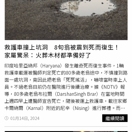
似逆向超車而從漢溪路衝出的41歲王男車輛撞上，當場導致
2車各自失控及車頭毀損外，也造成現場4人受傷，包括雙方
駕駛、隨車救護員全身多處擦挫傷，以及另名李姓員警臉部
擦挫傷等，所幸經送醫救治後均已無大礙。經查，經員警對
駕駛實施酒測後，雙方駕駛酒測值均為0，目前已排除酒駕
肇事可能，初步研判事故原因恐與小客車違規行駛有關，而
若經調查違規情形屬實後，駕駛恐將被依不依照號誌行駛開
救護車撞上坑洞 8旬翁被震到死而復生！
罰600至1800元，至於詳細的事故原因與責任歸屬仍有待進
家屬驚呆：火葬木材都準備好了
一步調查後釐清。
印度哈里亞納邦（Haryana）發生離奇死而復生事件，1輛
救護車載運被醫師判定死亡的80多歲老翁途中，不慎撞到路
面一處坑洞，竟因此把老翁「死死搖活」，嚇壞當時車上人
員。不過老翁目前仍在醫院進行後續治療。據《NDTV》報
導，80多歲老翁布拉爾（DarshanSingh Brar）在當地時間
上週四早上遭醫師宣告死亡，隨後被運上救護車，載往家鄉
卡爾納爾（Karnal）附近的尼辛（Nising）進行葬禮。而陪
同的孫子巴爾萬（Balwan Singh）則在不久後與
救護車駕駛
繼續閱讀
01月14日, 2024
及醫護人員見證驚人一幕。救護車撞上一處村莊道路坑洞時
的搖晃，竟把布拉爾的生命跡象震出來，眾人在發現布拉爾