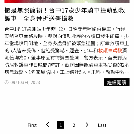
道中臨時停車或停車，違者可處汽車駕駛人新臺幣3000元
擱是無照釀禍！台中17歲少年騎車撞執勤救
以上6000元以下罰鍰。」
護車 全身骨折送醫搶救
台中1名17歲謝姓少年昨（2）日晚間無照騎乘機車，行經
東勢區東蘭路段時，與對向值勤救護的救護車發生碰撞，少
年當場噴飛倒地，全身多處骨折被緊急送醫；所幸救護車上
的5人皆未受傷，但飽受驚嚇。經查，少年和
救護車駕駛
酒
測值均為0，肇事原因有待調查釐清。警方表示，苗栗縣消
防局救護車昨日晚間7時許，載送因無照騎車車禍受傷的2名
病患就醫、1名家屬陪同，車上總計5人。未料，執勤中救護
車一路鳴笛，卻在東勢區東蘭路與石壁坑口時，與對向謝姓
繼續閱讀
09月03日, 2023
少年騎乘之機車發生碰撞。由於2車撞擊力道強大，少年當
場噴飛，全身多處骨折、意識不清，被緊急送醫，少年騎乘
之機車車頭及車身全毀，而救護車則是左側車身毀損，所幸
車上5人未受傷。初步調查，少年無照騎機車上路，他與
救
護車駕駛
酒測值為0，肇事原因有待後續調查釐清。
First
1
2
Last