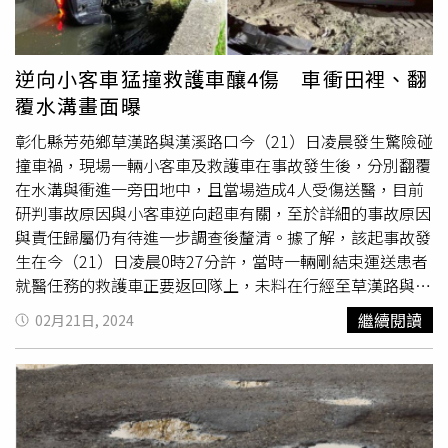
逆向小客車猛撞救護車釀4傷 車衝田裡、翻
覆水溝畫面曝
彰化縣芳苑鄉草漢路與漢溪路口今（21）日凌晨發生驚險碰
撞車禍，現場一輛小客車及救護車在事故發生後，分別翻覆
在水溝與衝進一旁田地中，且當場造成4人受傷送醫，目前
研判事故原因與小客車逆向超車有關，至於詳細的事故原因
與責任歸屬仍有待進一步調查後釐清。據了解，該起事故發
生在今（21）日凌晨0時27分許，當時一輛剛結束運送患者
就醫任務的救護車正要返回隊上，未料在行經至草漢路與漢
溪路口時，卻遭到一台突然衝出的小客車猛撞，導致該輛救
繼續閱讀
02月21日, 2024
護車當場衝進路旁田地中，且造成車上包括二林派出所員
警、救護人員及
救護車駕駛
等3人受傷，而另輛小客車則是
翻落水溝中，且車內駕駛亦受有些許傷勢。警方調查後指
出，事發當時由29歲洪男所駕駛的救護車正由北往南行駛在
草漢路上，隨後在行經至設有閃燈號誌的路口時，才遭到疑