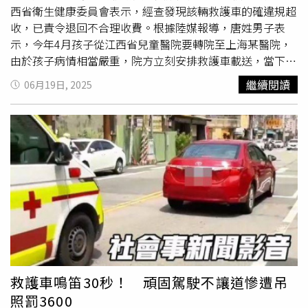
西省衛生健康委員會表示，經查發現該輛救護車的確違規超
收，已責令退回不合理收費。根據陸媒報導，唐姓男子表
示，今年4月孩子從江西省兒童醫院要轉院至上海某醫院，
由於孩子病情相當嚴重，院方立刻安排救護車載送，當下2
名司機得知目的地及路程中所需的醫療設備後，便向他們開
繼續閱讀
06月19日, 2025
價2.8萬元人民幣（約台幣11.5萬元），孩子母親一聽，立
刻緊張詢問「怎麼這麼貴？能不能便宜點？」不過對方並未
回應。為了不延誤孩子的治療，夫妻倆當下只好先匯給其中
一名司機一半的訂金，直到孩子順利抵達醫院後，唐男又將
剩餘1.4萬元人民幣（約台幣5.7萬元）的尾款，轉帳給另一
名
救護車駕駛
。然而奇怪的是，該輛救護車並非屬江西省兒
童醫院，而是由一家名為「南昌贛醫醫院」的民營機構派
遣，且對方不僅沒給任何收費證明，兩筆錢還是直接匯入司
機的個人帳戶，引起唐男質疑是否遭到趁火打劫，於是向江
西省衛健部門投訴。對此，江西省衛健委表示，經查發現救
護車所有方南昌贛醫醫院存在「收費不合理」等問題，已責
令退回不合理收費，並暫停醫療轉運服務，後續將進一步展
救護車鳴笛30秒！ 頑固駕駛不讓道慘遭吊
開調查，如若查獲違規事項將嚴肅查處。
照罰3600