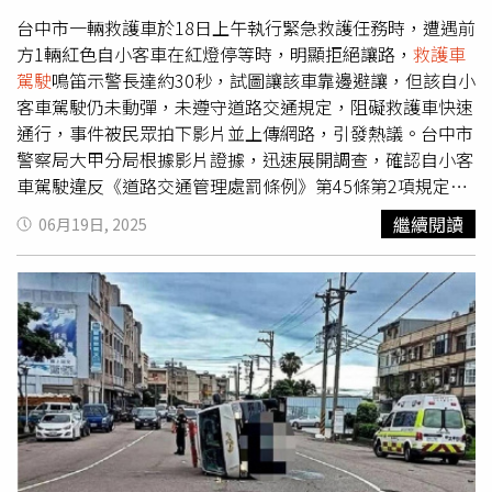
台中市一輛救護車於18日上午執行緊急救護任務時，遭遇前
方1輛紅色自小客車在紅燈停等時，明顯拒絕讓路，
救護車
駕駛
鳴笛示警長達約30秒，試圖讓該車靠邊避讓，但該自小
客車駕駛仍未動彈，未遵守道路交通規定，阻礙救護車快速
通行，事件被民眾拍下影片並上傳網路，引發熱議。台中市
警察局大甲分局根據影片證據，迅速展開調查，確認自小客
車駕駛違反《道路交通管理處罰條例》第45條第2項規定，
依法對該駕駛人開罰3600元罰鍰，並吊銷其駕駛執照。警
繼續閱讀
06月19日, 2025
方強調，救護車執行緊急任務時，其他車輛必須立即讓道，
確保救護車能快速抵達現場救援，避免延誤生命救援的黃金
時間。大甲分局分局長謝建國表示，用路人遇到救護車鳴笛
時，應主動打方向燈靠邊停車，為緊急救援讓出一條安全通
道，這不僅是法律責任，更是對他人生命的尊重和珍惜，也
呼籲所有駕駛人遵守交通規則，勿因一時疏忽而影響他人救
命行動。