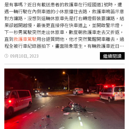
是有事嗎？近日有載送患者的救護車在行經國道1號時，遭
遇一輛行駛在內側車道的小休旅擋住去路，救護車鳴笛示意
對方讓路，沒想到這輛休旅車先是打右轉燈假裝要讓路，結
果卻越開越慢，最後更直接停在快車道上，並開啟警示燈，
下一秒男駕駛突然走出休旅車，數度朝救護車走去又折返，
直到
救護車駕駛
用台語質問他，他才突然驚醒開車離去，過
程全被行車紀錄器拍下，畫面險象環生。有輛救護車近日載
送患者行經國道1號，不料卻被前方的休旅車擋住去路。救
繼續閱讀
09月10日, 2023
護車鳴笛請對方讓路，休旅車駕駛竟愛理不理，還越開越
慢，最後甚至直接停在快車道上，下車往救護車方向走去又
折返，似乎是想找人吵架。
救護車駕駛
見狀氣得用台語質
問：「你現在是怎樣？不走在幹嘛？」這時男子才摸了摸
頭，好像突然被「罵醒」，轉頭小跑步回車上，留下困惑的
救護車司機揚長而去。根據道路交通管理處罰條例第45條第
2項規定：「聞消防車、救護車、警備車、工程救險車、毒
性化學物質災害事故應變車之警號，不立即避讓者，處汽車
駕駛人新臺幣3600元罰鍰，並吊銷駕駛執照。」此外，根
據「高速公路及快速公路交通管制規則」第10條：「汽車在
行駛途中，除遇特殊狀況必須減速外，不得驟然減速或在車