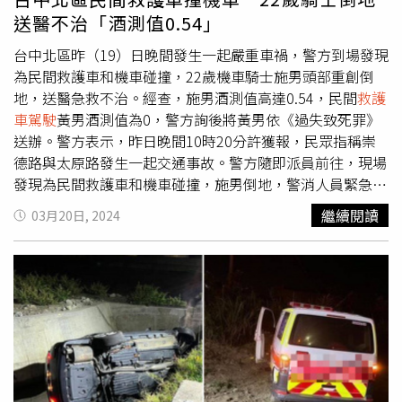
送醫不治「酒測值0.54」
台中北區昨（19）日晚間發生一起嚴重車禍，警方到場發現
為民間救護車和機車碰撞，22歲機車騎士施男頭部重創倒
地，送醫急救不治。經查，施男酒測值高達0.54，民間
救護
車駕駛
黃男酒測值為0，警方詢後將黃男依《過失致死罪》
送辦。警方表示，昨日晚間10時20分許獲報，民眾指稱崇
德路與太原路發生一起交通事故。警方隨即派員前往，現場
發現為民間救護車和機車碰撞，施男倒地，警消人員緊急將
他送醫，搶救後仍因傷重宣告不治。初步調查，車禍當時施
繼續閱讀
03月20日, 2024
男騎乘機車沿沿太原路三段直行，黃男則駕駛民間救護沿崇
德路一段、由進化北路往漢口路方向直行，期間鳴警報器並
且開啟警示燈，要將醫院治療完畢之傷患載回住處，未料在
路口發生車禍。警方對2名駕駛進行酒測，
救護車駕駛
黃男
酒測值為0，機車駕駛施男抽血酒精值0.54明顯超過法定標
準值。警詢後，將黃男依《過失致死罪》送辦，警方已調閱
路口監視器還原事發經過，釐清詳細事故原因。