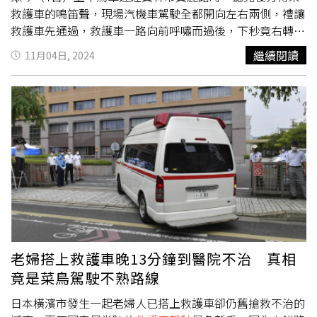
救護車的鳴笛聲，現場汽機車駕駛全都開向左右兩側，禮讓
救護車先通過，救護車一路向前呼嘯而過後，下秒竟右轉駛
進加油站加油，鳴笛聲也隨即戛然而止。目擊民眾表示，由
繼續閱讀
11月04日, 2024
於該輛救護車鳴笛又按喇叭，以為情況非常緊急，沒想到竟
然只是去加油，「感覺上一定是去救人，才這麼十萬火急，
結果他跑去加油，我們整個都傻眼」，質疑
救護車駕駛
是在
假公濟私、亂用警鳴器。針對遭控濫用醫療資源，救護車業
者也回應，當時因為該名司機剛出勤回來，但隨即又要趕往
醫院接送病患至南投，途中恰好看見附近有加油站，因此才
臨時停下加油。對此，彰化縣衛生局表示，救護車非因情況
緊急，不得使用警鳴器及紅色閃光燈，若經查違規屬實，可
依違反《緊急醫療救護法》處6萬元至30萬元以下罰鍰。
老婦搭上救護車晚13分鐘到醫院不治 真相
竟是菜鳥駕駛不熟路線
日本橫濱市發生一起老婦人已搭上救護車卻仍舊搶救不治的