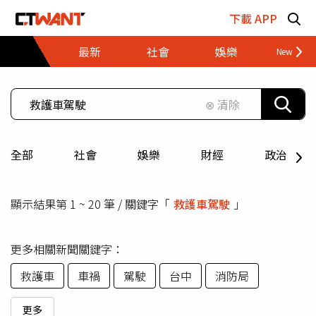
跳至主要內容區塊
下載 APP
最新
社會
娛樂
財經
⊗ 清除
全部
社會
娛樂
財經
政治
顯示結果第 1 ~ 20 筆 / 關鍵字「
救護車駕駛
」
更多相關新聞關鍵字：
救護車
車禍
駕駛
台中
消防局
更多