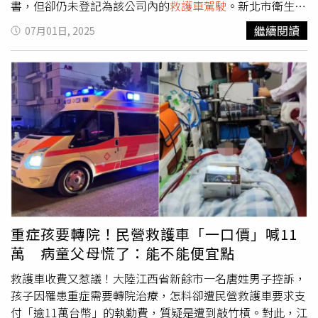
書，但卻仍未登記為該公司內的
救護車駕駛
。新北市衛生局
解釋，本市民間救護車公司設立需向本局提出申請，並檢附
繼續閱讀
07月01日, 2025
負責人、救護人員（EMT）證照與身分文件，以及
救護車駕
駛
的職業駕照等資料。取得設立許可後，本局每年會定期查
核人員與車輛配置情況，並不定期抽查救護車執行勤務狀
況，確認是否符合人員配置與設備規範。而涉及本案的救護
車公司經核准設立於113年6月，肇事盧男領有EMT證書，
且也確實已登記為該公司救護人員，但經查以後，卻發現該
名盧男並沒有登記為該公司的
救護車駕駛
。對此，新北市衛
生局鄭重表示，依照「救護車及救護車營業機構設置設立許
可管理辦法」第7條之規定，
救護車駕駛
人應持有職業駕駛
執照。如違反，將根據緊急醫療救護法第41條之規定，最高
可處新臺幣50萬元罰鍰，情節重大者，則將會廢止救護車營
業機構設立許可。
重症孩要轉院！民營救護車「一口價」喊11
萬 病童父母慌了：能不能便宜點
救護車收費又惹議！大陸江西省新餘市一名唐姓男子控訴，
孩子因罹患重症需要轉院治療，怎料卻遭民營救護車要求支
付「逾11萬台幣」的執勤費，質疑是遭到敲竹槓。對此，江