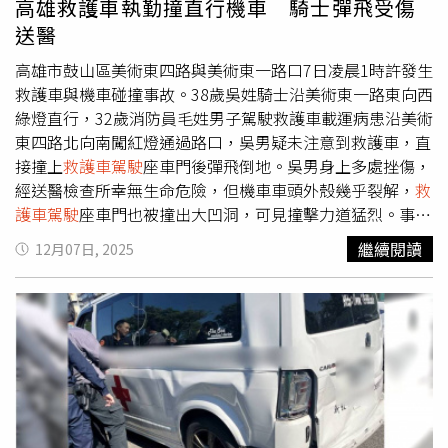
高雄救護車執勤撞直行機車 騎士彈飛受傷
送醫
高雄市鼓山區美術東四路與美術東一路口7日凌晨1時許發生
救護車與機車碰撞事故。38歲吳姓騎士沿美術東一路東向西
綠燈直行，32歲消防員毛姓男子駕駛救護車載運病患沿美術
東四路北向南闖紅燈通過路口，吳男疑未注意到救護車，直
接撞上
救護車駕駛
座車門後彈飛倒地。吳男身上多處挫傷，
經送醫檢查所幸無生命危險，但機車車頭外殼幾乎裂解，
救
護車駕駛
座車門也被撞出大凹洞，可見撞擊力道猛烈。事發
後，消防局緊急派遣另一輛救護車，將原車上的病患及受傷
繼續閱讀
12月07日, 2025
騎士一併送醫。警方表示，雙方均無酒駕情事，詳細肇事原
因將由交通大隊調查釐清。