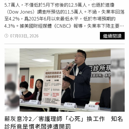
沒有萌生離職念頭。類似案例還包括華盛頓州柯文頓
班」、「這種薪資，這家店一定忙到靠X」、「可以3班輪的
5.7萬人，不僅低於5月下修後的12.9萬人，也遜於道瓊
（Covington）門市90多歲的員工李沃德斯（Lee
小吃店，你猜猜有多忙」、「這換算正常工作每個月加班時
（Dow Jones）調查所預估的11.5萬人。不過，失業率回落
Warders）。他自2011年進入Costco服務，今年4月退休，
數破48小」、「我寧可去輕鬆的有冷氣的領基本工資」。還
至4.2%，爲2025年6月以來最低水平，低於市場預期的
因與顧客互動熱絡而成為當地名人，不少消費者還替他成立
有人表示，「有人爆料實拿才3萬多？」、「這家不是很操
4.3%。據美國財經媒體《CNBC》報導，失業率下降主要是
Facebook粉絲專頁分享合照。他透露，自己長年將最高
嗎？」、「YT就有新聞了啊，大夜1人扛全部流程」、「以
因為勞動參與率大幅下滑。勞動參與率下降0.3個百分點至
繼續閱讀
07月03日, 2026
50%的薪資投入401(k)退休帳戶，因此退休生活同樣相當充
前我家附近的分店內用很熱，1個店員撐全場，點餐出餐收
61.5%，創下自2021年3月以來最低水準。家庭調查顯示，
裕，也再次展現Costco長年留才與完善福利制度所帶來的
桌子」、「這店家工作很硬，一個人內外場全包」、「這間
當月就業人數大減50.7萬人。另1項涵蓋放棄求職者及因經
成果。
我知道，算是小規模的連鎖，他這薪水板會一直不斷漲，雖
濟因素只能從事兼職工作的廣義失業率則下降0.2個百分點
然說不知道操不操，不過也還算有良心」。
至7.9%。前幾個月的數據也遭到大幅下修。原本遠優於經
濟學家預期的5月新增就業人數被下修4.3萬人；4月數據則
下修3.1萬人至14.8萬人，顯示勞動市場成長速度遠比先前
認知更為疲弱。平均
時薪
月增0.3%、年增3.5%，2項數據
皆符合市場共識預期。各產業方面，專業及商業服務新增
3.6萬個工作機會，為就業成長最大來源。社會援助新增2.5
萬人，醫療保健新增2.2萬人，但成長速度低於該產業一般
水準。政府部門則增加8千個職位。另一方面，休閒與餐旅
業減少6.1萬個工作。美國勞工統計局表示，這主要反映該
薪灰意冷2／害護理師「心死」換工作 知名
產業季節性招聘速度較往年緩慢。市場先前曾預期，世界盃
診所竟是慣老闆連遭開罰