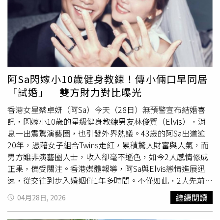
是台灣持續前進的重要動力。
阿Sa閃嫁小10歲健身教練！傳小倆口早同居
「試婚」 雙方財力對比曝光
香港女星蔡卓妍（阿Sa）今天（28日）無預警宣布結婚喜
訊，閃嫁小10歲的星級健身教練男友林俊賢（Elvis），消
息一出震驚演藝圈，也引發外界熱議。43歲的阿Sa出道逾
20年，憑藉女子組合Twins走紅，累積驚人財富與人氣，而
男方雖非演藝圈人士，收入卻毫不遜色，如今2人感情修成
正果，備受關注。香港媒體報導，阿Sa與Elvis戀情進展迅
速，從交往到步入婚姻僅1年多時間。不僅如此，2人先前就
已展開同居生活「試婚」，感情相當緊密。外界關注雙方財
繼續閱讀
04月28日, 2026
力差距，Elvis雖非娛樂圈人士，但在健身界頗具名氣，於中
環擔任星級私人教練，並創辦健身中心，其私人課堂
時薪
高