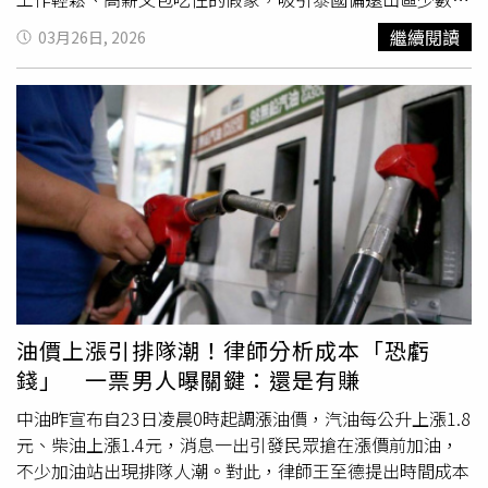
族報名。受害人為籌措仲介費，甚至被洗腦變賣土地、房
繼續閱讀
03月26日, 2026
屋，支付每人約6萬泰銖費用後來台。未料抵台後待遇天差
地遠，不僅需被拍照供雇主「挑選」，未錄用還得反覆換裝
重拍；一旦開始工作，從天未亮做到天黑，工時長達16小時
以上，
時薪
卻不到新台幣100元，形同遭剝削壓榨。更惡劣
的是，農忙結束後，不少受害人被直接丟包至南部，身無分
文、自生自滅；去年11月，有2名泰籍女子自行向移民署高
雄市專勤隊求助，專勤隊察覺異狀，聯手苗栗警方組成專案
小組，報請檢方指揮偵辦。專案小組歷經長期跟監蒐證，於
苗栗大湖、獅潭一帶查獲該集團據點，在簡陋鐵皮屋內救出
多名被害人，生活環境擁擠髒亂。警方並分三波行動，陸續
拘提林男等14人到案。全案訊後，依違反人口販運防制法及
就業服務法等罪嫌，將林姓主嫌等人移送地檢署偵辦，並持
油價上漲引排隊潮！律師分析成本「恐虧
續擴大追查是否仍有其他受害者。
錢」 一票男人曝關鍵：還是有賺
中油昨宣布自23日凌晨0時起調漲油價，汽油每公升上漲1.8
元、柴油上漲1.4元，消息一出引發民眾搶在漲價前加油，
不少加油站出現排隊人潮。對此，律師王至德提出時間成本