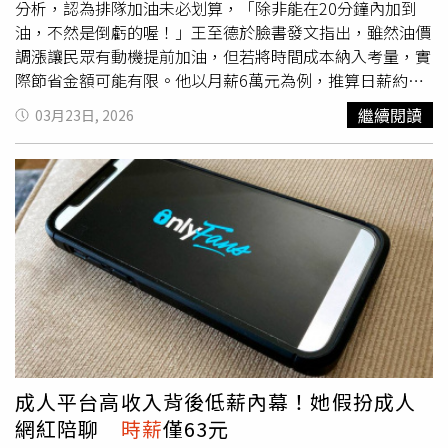
分析，認為排隊加油未必划算，「除非能在20分鐘內加到
油，不然是倒虧的喔！」王至德於臉書發文指出，雖然油價
調漲讓民眾有動機提前加油，但若將時間成本納入考量，實
際節省金額可能有限。他以月薪6萬元為例，推算日薪約
2000元、
時薪
約250元，若排隊等待30分鐘，時間成本約
繼續閱讀
03月23日, 2026
125元。他進一步以一般油箱加滿45公升估算，每公升上漲
1.8元，實際可節省金額約81元。換算後可發現，若排隊時
間超過20分鐘，時間成本已高於節省金額，「也就是說，除
非能在20分鐘內加到油，不然是倒虧的喔！」王至德也分
享，對於他的說法，有網友認為「其實還賺到遠離家庭的放
鬆時間，這簡直大賺，加油只是藉口，能在車裡獨處才是重
點。」讓他瞬間「突破盲腸」，笑喊「害我的盲腸痛了一
下，看來我還是想的太淺了......」。此外，不少駕駛族群留
言分享類似感受，「哥加的不是油，是自由」、「這概念跟
半夜自助洗車場一堆男人在洗車一樣」、「跟倒垃圾一樣意
思是嗎？情願去等垃圾車來，也不想放社區的」。
成人平台高收入背後低薪內幕！她假扮成人
網紅陪聊
時薪
僅63元