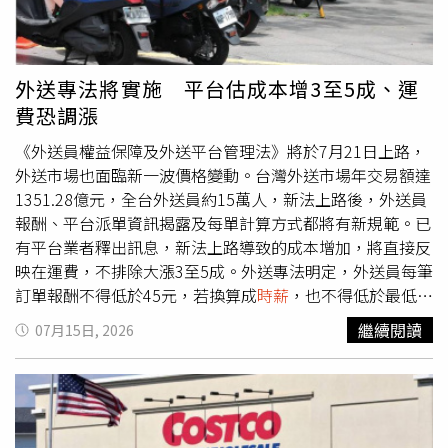
老師請老闆更改授課時數，老闆回答休假中晚上看，女老師
回覆「了解」圖，老闆回傳「小熊愛心」圖；第五次「愛心
貼圖事件」，女老師提供銀行帳戶給老闆匯款，老闆回她晚
上轉、人在國外，女老師說沒問題之後，老闆以「饅頭人愛
外送專法將實施 平台估成本增3至5成、運
心」作結。「lp事件」發生在女老師最後一天上班，她和老
費恐調漲
闆用LINE對話超過2小時，抱怨老闆常批評她教不好、讓她
沒學生可教，談到
時薪
行情時，老闆說「我以為你都要
《外送員權益保障及外送平台管理法》將於7月21日上路，
1000以上」、「我把你畫在1000的區塊」，女老師回覆
外送市場也面臨新一波價格變動。台灣外送市場年交易額達
「之前那個拿多益題目給他寫的，也是跟我拿一樣的錢，
1351.28億元，全台外送員約15萬人，新法上路後，外送員
1000高中在你這邊也不算高吧」，老闆回答「我想說儘量
報酬、平台派單資訊揭露及每單計算方式都將有新規範。已
塞1000給你，不然你那麼認真，我自己都不好意思」、
有平台業者釋出訊息，新法上路導致的成本增加，將直接反
「沒喔 ，他只拿600，但你們兩個認真程度完全不同，完全
映在運費，不排除大漲3至5成。外送專法明定，外送員每筆
『lp比雞腿』不一樣」。女老師提告控訴老闆多次性騷擾，
訂單報酬不得低於45元，若換算成
時薪
，也不得低於最低工
將她「置於敵意性、脅迫性、冒犯性之工作環境」，對此求
資
時薪
的1.25倍，平台在提供訂單時，也必須清楚告知外送
繼續閱讀
07月15日, 2026
償50萬元；補習班沒遵照性別平等法的規定設置性騷擾申訴
員預估報酬，以及取餐、送達地點。foodpanda初估，平均
機制，導致她求助無門，她在另一件工資與勞健保的官司
每筆訂單成本可能增加30%至50%，但實際是否調整外送
中，已提及老闆性騷，老闆卻沒立刻採取補救措施，新北市
費，仍須等新制上路後觀察營運數據；Uber Eats則先前已
政府評議後亦審定補習班違規，這部分也要求償50萬元，合
通知合作商家調高服務費，並曾推估疊單限制可能使每單外
計100萬。補習班老闆答辯，愛心貼圖不分男女他都會傳，
送費增加約20元。另外，新法要求外送報酬須獨立計算，也