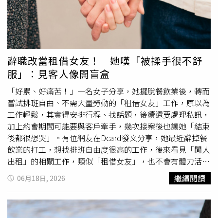
度，展望今年全年美股企業獲利基本面佳，股市維持中性偏
多看待，惟須注意漲多的個股面臨評價回調的風險。
辭職改當租借女友！ 她嘆「被揉手很不舒
服」：見客人像開盲盒
「好累、好痛苦！」一名女子分享，她擺脫餐飲業後，轉而
嘗試排班自由、不需大量勞動的「租借女友」工作，原以為
工作輕鬆，其實得安排行程、找話題，後續還要處理私訊，
加上約會期間可能要與客戶牽手，幾次接案後也讓她「結束
後都很想哭」。有位網友在Dcard發文分享，她最近辭掉餐
飲業的打工，想找排班自由度很高的工作，後來看見「閒人
出租」的相關工作，類似「租借女友」，也不會有體力活，
決定嘗試看看。原PO提到，第1次擔任「租借女友」時，原
繼續閱讀
06月18日, 2026
先很擔心是中年男子，所幸見到的是看起來20多歲的男性，
但工作期間她必須一直找話聊，還要排行程，結束後還要回
覆很多私訊，登記客人的喜好、個性以及當天的聊天內容，