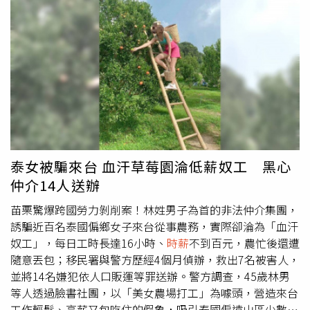
達2,000港元（約新台幣8000元），月收入接近10萬港元
（約新台幣40萬元）。此外，林俊賢對自我要求甚高，工作
之餘仍持續進修網球等運動項目，生活態度積極上進。至於
阿Sa，她早年出道即爆紅，多年來投資有道，被外界視為娛
樂圈「小富婆」。她偏好投資房地產保值，名下至少持有5
項物業，包括紅山半島、海濱南岸、慧莉苑及玫林別墅等豪
宅，資產早已突破億元港幣。據了解，阿Sa將所有收租事務
交由母親打理，僅租金收入每月就高達約20萬港元（約新台
幣80萬元），財力雄厚。其中，位於跑馬地的慧莉苑頂層複
式戶，曾是她與舊愛陳偉霆的昔日愛巢。該單位實用面積達
泰女被騙來台 血汗草莓園淪低薪奴工 黑心
1,184平方呎，屬3房連傭人房設計，附設私人天台並可遠眺
仲介14人送辦
馬場景觀，條件優越。回顧2人戀情，阿Sa於2025年開始與
Elvis交往，曾在七夕情人節一同現身林家謙的演唱會。今年
苗栗驚爆跨國勞力剝削案！林姓男子為首的非法仲介集團，
1月，她出席活動時首度公開戀情，3月更透露已帶男友見家
誘騙近百名泰國偏鄉女子來台從事農務，實際卻淪為「血汗
長，並獲得母親認可。好友馬天佑亦曾透露，阿Sa戀愛期間
奴工」，每日工時長達16小時、
時薪
不到百元，農忙後還遭
狀態甜蜜，「開心得像小朋友」。
隨意丟包；移民署與警方歷經4個月偵辦，救出7名被害人，
並將14名嫌犯依人口販運等罪送辦。警方調查，45歲林男
等人透過臉書社團，以「美女農場打工」為噱頭，營造來台
工作輕鬆、高薪又包吃住的假象，吸引泰國偏遠山區少數民