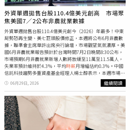
Simons）在報告中表示：「對聯準會而言，這份數據沒有
所提雙方有約定月薪4萬2,000 元的部分無證據，最後判決
問題。就業成長速度仍足以維持失業率穩定，而平均
時薪
表
診所共需給予小文薪資2萬8675元、資遣費1,178 元及健保
外資單週拋售台股110.4億美元創高 市場聚
現穩健，但並未進一步加速。因此，聯準會沒有任何理由立
費給付差額204元，共3萬57元，診所不服提上訴但被法院
焦美國7／2公布非農就業數據
即調整利率，而就業成長趨緩也顯示，今年幾乎不需要再次
駁回。大直佳恩診所在在114年至115年6月3度違法，遭台
升息。」市場普遍預期，聯準會將在整個夏季維持利率不
北市勞工局開罰。（圖／本刊影音組）根據勞動部違反勞動
外資單週拋售台股110.4億美元創今（2026）年最多！中東
變。就業數據公布後，交易員已排除9月升息的可能性，但
法令事業單位（雇主）查詢系統資料可發現，大直佳恩診所
局勢恐再生變、美七巨頭股價修正，本週將公布6月非農數
根據芝商所（CME Group）的FedWatch工具顯示，市場期
在114年至115年6月，因未依法給付休息日工作之工資、工
據，聯準會主席華許出席央行論壇，市場觀望氣氛濃厚。美
貨仍反映10月仍有升息的可能。不過，沃什一直避免提供任
資未依法給付給勞工、勞工與雇主雙方議定之工資低於最低
國6月非農就業報告預計於台灣時間7月2日晚間8:30公布，
何形式的「前瞻指引」（forward guidance）來暗示未來利
工資共三項原因，被台北市政府勞動局開罰共8萬元，可見
市場預期6月非農就業新增人數將放緩至11萬至11.5萬人，
率走向，並在就任以來多次強調，他並未預先承諾任何特定
診所出現勞資爭議並非個案，行徑猶如慣老闆。小美向本刊
失業率預計維持於4.3%，平均
時薪
月增幅估約0.3%。中國
的貨幣政策路徑。此外，2日公布的另1項就業數據顯示，截
提供與診所的對話紀錄，指出診所常質疑她的護理能力。
信託科技趨勢多重資產基金經理人楊士醇表示，本週市場聚
至6月27日當週，經季節性因素調整後，美國首次申請失業
（圖／本刊影音組）而小美一審勝訴，法官認為大直佳恩該
焦美國將公布的6月非農就業數據，美國S&P500企業今年第
繼續閱讀
06月29日, 2026
救濟金人數降至21.5萬人，較前1週減少1千人，也優於市場
賠償薪水，診所卻提出上訴，法律訴訟如今仍在進行中，小
一季財報顯示約有84%獲利優於預期，EPS年增率接近高達
預估的22萬人。
美6月23日為此案再度出庭，並表示診所的誇張行徑讓她對
28%，高於預期的14%。進一步觀察第二季的獲利前景，企
護理師的就業環境感到失望，現已決定放棄護理理想另找工
業普遍保持高度樂觀的看法，預期獲利年增21%，顯示企業
作，只盼醫界能善待護理師，別讓更多人跟她一樣心碎離
基本面具有韌性，以產業來看資訊科技及通訊仍為表現最強
開。記者致電診所，診所接電人員表示診所對此事不予回
勁，獲利動能依舊來自AI的成長主軸。就業市場自去年下半
應。
年以來維持橫盤走勢，失業率維持4.3%，勞動市場趨穩，
而通膨仍集中在油價相關項目，但並未惡化至全面擴散的程