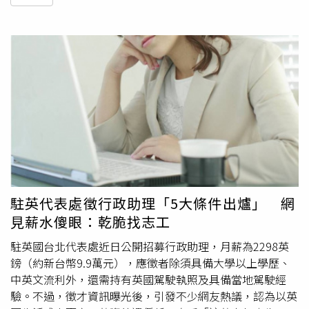
駐英代表處徵行政助理「5大條件出爐」 網
見薪水傻眼：乾脆找志工
駐英國台北代表處近日公開招募行政助理，月薪為2298英
鎊（約新台幣9.9萬元），應徵者除須具備大學以上學歷、
中英文流利外，還需持有英國駕駛執照及具備當地駕駛經
驗。不過，徵才資訊曝光後，引發不少網友熱議，認為以英