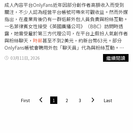
成人內容平台OnlyFans近年因部分創作者高額收入而受到
關注，不少人認為經營平台帳號可帶來可觀收益。然而外媒
指出，在產業背後仍有一群低薪外包人員負責與粉絲互動。
一名菲律賓女性接受《英國廣播公司》（BBC）訪問時透
露，她曾受雇於第三方代理公司，在平台上假扮人氣創作者
與粉絲聊天，
時薪
甚至不到2美元，約新台幣63元。部分
OnlyFans帳號會聘用外包「聊天員」代為與粉絲互動。根
據報導，OnlyFans採用訂閱制度，讓創作者提供付費內容
繼續閱讀
03月11日, 2026
並與粉絲互動。部分知名帳號的創作者確實能獲得高額收
入，但與粉絲聊天、推銷照片或影片等工作，往往交由外包
人員處理。這些人被稱為「聊天員」（chatters），主要任
務是以創作者名義與粉絲交流，並引導購買更多內容。這名
受訪的女性表示，她是在家庭收入減少時開始從事這份工
作，由代理公司聘用，每天工作8小時、每週5天。她的主要
First
1
2
3
Last
任務是與粉絲聊天並說服對方購買照片與影片，在值班期間
替帳號創作者創造數百美元的銷售額，但自己的
時薪
卻不到
2美元。她後來轉到另一家代理公司，薪資條件稍有改善，
但仍不到每小時4美元，約新台幣127元。雖然她在應徵前