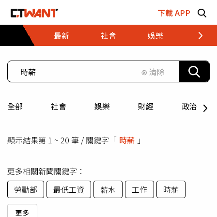
跳至主要內容區塊
下載 APP
最新
社會
娛樂
財經
⊗ 清除
全部
社會
娛樂
財經
政治
顯示結果第 1 ~ 20 筆 / 關鍵字「
時薪
」
更多相關新聞關鍵字：
勞動部
最低工資
薪水
工作
時薪
更多