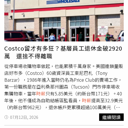
用意是傳達友好、感謝、鼓勵；「lp比雞腿」不具有性意
讓平台與商家擔心，過去常見的疊單配送模式恐受到限制。
涵，當時他跟女老師討論收費問題，他認為女老師跟其他教
平台業者認為，一旦外送效率下降，配送成本就可能被墊
師的認真程度完全不同，所以費用不同，實際上女老師在職
高，最後反映在消費者支付的外送費，或商家負擔的服務費
期間從未反映不舒服或申訴性騷擾。法院看完雙方對話之
上。除了消費者，店家抽成也跟著調漲。全國外送產業工會
後，採信補習班老闆的說詞，愛心貼圖在Line中頗為常見，
上月發布聲明指出，Uber Eats發信給合作店家，稱因應外
不屬於性要求、具有性意味或性別歧視的言詞，因此不算是
送專法，平台必須調整收費機制，7月21日起抽成將一次性
性騷擾。至於「lp（即𡳞脬）比雞腿」，法官指出，來自於
調漲2.5%，並設定35％抽成上限。
Costco留才有多狂？基層員工退休金破2920
台語俗諺「𡳞鳥比雞腿」，意指不同事物完全無法比較，補
萬 還捨不得離職
習班老闆和女老師爭執排課、
時薪
，以「lp比雞腿」表示女
老師與其他老師的表現無法比較，言語固然粗俗，但對照前
從停車場收購物車做起，也能累積千萬身家。美國連鎖量販
後文脈絡，看不出有什麼性要求、性意味或性別歧視，並非
店好市多（Costco）60歲資深員工東尼巴札（Tony
性騷擾。新北市府雖審定補習班違反性平法，但北院指出，
Barzar），1986年進入當時仍名為Price Club的賣場工作，
女老師可獲賠償的前提是「性騷擾行為被害人」，既然補習
第一份職務是在亞利桑那州圖森（Tucson）門市停車場收
班老闆不構成性騷，女老師何來損害？即使補習班沒盡到補
集購物車，當年
時薪
只有5.85美元（約新台幣171元）。40
救義務，頂多違背行政法規，不足以認定女老師求償合理。
年後，他不僅成為自助結帳區監看員，
時薪
提高至32.9美元
本案尚未確定，可上訴高等法院。
（約新台幣962元），退休帳戶更累積超過100萬美元（約
新台幣2920萬元），成為Costco長期留才制度的最佳見
繼續閱讀
07月12日, 2026
證。《Entrepreneur》引述《華爾街日報》報導指出，巴札
在Price Club服務多年後，1993年隨著Price Club與Costco