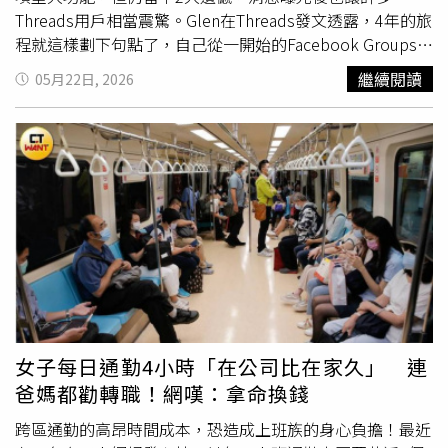
人資料，藉此蒐集資訊進行後續詐騙行為。此外，園方提
Threads用戶相當震驚。Glen在Threads發文透露，4年的旅
醒，部分不法人士甚至利用AI技術生成擬真動物照片或影
程就這樣劃下句點了，自己從一開始的Facebook Groups、
片，藉此增加訊息可信度，降低民眾戒心。因此在接獲相關
Messenger到最後的Threads，都有幸和許多厲害團隊共
繼續閱讀
05月22日, 2026
資訊時，應先查證來源真偽，避免因一時疏忽而遭受損失。
事，「真的是一生難得的機會」。Glen提到，讓他高興的
是，在最後這幾個月他參與推出不少重要功能，包括「流量
小卡、Threads網頁版redesign + 私訊、限時貼文留言、快
速貼文引用、放大Emoji」等。Glen表示，目前其實還有一
些正在測試的新功能，未來也準備上線，希望能為台灣的使
用者帶來更好的體驗。不過Glen也坦言，自己最大的遺憾就
是「收藏分類功能」還沒來得及完成，另外語音功能最後還
是被下架，讓他感到相當可惜，「後會有期，
Metamates」。貼文曝光後引發熱議，不少網友紛紛不捨表
示「不懂Meta這波裁員，Threads做最好的地方就是台灣，
未來如果換個其他國家的人來帶（或是AI自動化維護），直
接斷了地氣」、「謝謝你的付出，是台灣Threads社群最大
女子每日通勤4小時「在公司比在家久」 連
的推手」、「很遺憾聽到這個消息，之前還說等你恢復語音
爸媽都勸轉職！網嘆：拿命換錢
功能，祝一切順利」、「不相信！我還想看Threads有更多
驚喜功能，謝謝你帶給我們這麼棒的產品」、「不可能！痛
跨區通勤的高昂時間成本，恐造成上班族的身心負擔！最近