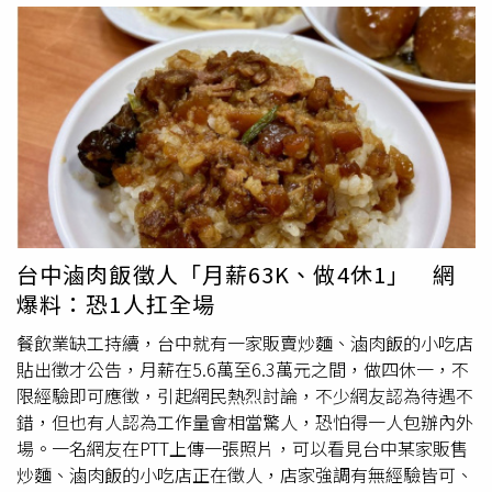
合併，退休制度也由原本的退休金改為401(k)退休儲蓄計
畫。隨著多年持續投入，加上Costco股價一路攀升，自
2008年至今累計漲幅超過2000%，讓他的退休資產大幅增
值，最終跨過百萬美元門檻。巴札表示，自己從未想過一家
人能有今天的生活，如今除了擁有一棟附設游泳池的三房住
宅，過去10年還曾兩度前往歐洲旅遊。他坦言，即使現在已
具備退休條件，也沒有離開公司的打算，「我可以退休，但
退休後要做什麼？Costco一直都對我很好，我從沒想過自
己和家人能走到今天。」巴札的故事並非個案。Costco財
務長蓋瑞米勒奇普（Gary Millerchip）透露，目前已有數以
台中滷肉飯徵人「月薪63K、做4休1」 網
千計的員工透過401(k)退休儲蓄計畫累積百萬美元以上資
爆料：恐1人扛全場
產，不少人甚至能提早退休，而後續世代員工也持續累積相
同的經驗與福利。Costco之所以願意投入高成本照顧員
餐飲業缺工持續，台中就有一家販賣炒麵、滷肉飯的小吃店
工，背後有明確的人才策略。公司認為，與其不斷招募、訓
貼出徵才公告，月薪在5.6萬至6.3萬元之間，做四休一，不
練新人，不如提供優於同業的薪資與福利，讓員工願意長期
限經驗即可應徵，引起網民熱烈討論，不少網友認為待遇不
留任。根據《華爾街日報》統計，Costco員工到職一年後
錯，但也有人認為工作量會相當驚人，恐怕得一人包辦內外
的離職率約7%，遠低於美國零售業約60%的平均水準。除
場。一名網友在PTT上傳一張照片，可以看見台中某家販售
了薪資外，公司也建立「Culture Coach（文化教練）」制
炒麵、滷肉飯的小吃店正在徵人，店家強調有無經驗皆可、