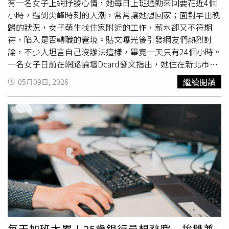
失大將，你真的為Threads帶來很多好功能」、「嗚嗚，本
有一名女子上網抒發心情，她每日上班通勤來回要花近4個
來很喜歡Threads的，希望之後不要爛掉」。Glen隨後也曝
小時，遇到尖峰時刻的人潮，常常讓她想回家；面對早出晚
光自己離開Meta後的下一步，笑說最近很多矽谷人被裁員
歸的狀況，女子萌生找住家附近的工作，薪水卻又不符期
後，都跑去當流量創作者、職涯導師或開線上課程，「但我
待，陷入是否轉職的窘境。貼文曝光後引發網友們熱烈討
還是走條別的路好了」，並透露接下來，他將到美國南灣當
論，不少人坦言自己沒辦法這樣，畢竟一天只有24個小時。
健身團課老師，「歡迎灣區的朋友來玩」，同時他也幽默表
一名女子日前在網路論壇Dcard發文指出，她住在新北市和
示「拜託別有網友來酸我要圖利，這一小時
時薪
才27美元
桃園市交界的迴龍地區，但公司卻在幾乎反方向的台北市南
繼續閱讀
05月09日, 2026
（約新台幣850元）謝謝」。
港區，每日出門工作必須在捷運中和新蘆線與文湖線之間奔
波轉乘，尖峰時段甚至需排隊3次才能擠上車，往返通勤時
間竟長達近4個小時。接著女子透露，她為了趕上打卡，每
日早上6點多就得出門，直到晚上8點才踏進家門，主要會遇
到轉乘人潮壅塞，以及交通銜接困難；長久下來，她發現自
己在公司的時間遠比在家多，還會和同事自嘲，「回家一下
等下再來上班」。儘管女子有萌生換工作的念頭，但住家附
近工作的薪水都不符自身期待，且是文科生背景，能選擇的
工作有限，遲遲無法做出決斷，連她的爸媽都看不下去，勸
其乾脆報考地方特考以求返鄉服務。此文一出，底下引發網
友們熱烈討論，有一些人建議原PO可以去公司附近租屋，
因為時間是不可再生的稀缺資源，長期長途通勤等同於「拿
每天加班太累！25歲銀行員想辭職 拚雙兼