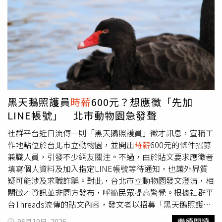
「目前上2天休1天，好累，其實結束後都很想哭， 但是又
覺得比起之前做餐飲好。」原PO表示，當「租借女友」其
實讓她感到不安，見新客人完全是在開盲盒，要時刻提防被
騙到床上，雖然開放牽手，但被捧著手揉來揉去讓她很不舒
服，因此也考慮暑假做完就離開，「好累好痛苦！」貼文曝
光後，不少鄉民紛紛在底下留言，「因為這工作是提供情緒
價值」、「本來就是要給好情緒價值的職業，就好像直播主
一樣啊」、「這樣沒有女友感，不行吧」、「都找最閒最不
需要專業度的兼職了，居然覺得記客人喜好是很累的事情？
黑天鵝照護員
時薪
600元？想應徵「先加
還覺得聊天很累？」、「我只能說，受不了就不要做了，但
LINE帳號」 北市動物園急發聲
是別人都付錢了，基本的職業道德還是要有」、「照你這個
心態，也沒有回頭客的」。也有人說，「別太勉強自己，不
社群平台近日流傳一則「黑天鵝照護員」徵才訊息，宣稱工
喜歡就換下一個工作就好了，不用硬逼自己賺這麼有負擔感
作地點位於台北市立動物園，並開出
時薪
600元的條件招募
的兼職」、「脆上超多這種，
時薪
開的都不錯 ，但感覺大
兼職人員，引發不少網友關注。不過，由於貼文要求應徵者
家都不怕對方在飲料或食物偷偷下藥之類的？再怎麼挑人、
填寫個人資料及加入指定LINE帳號等待通知，也讓外界質
小心，也是很危險」、「賺錢本來就都不輕鬆，還是選擇提
疑可能涉及求職詐騙。對此，台北市立動物園發文澄清，相
升自我實力多拿幾張證照會好些，至少可以避開現在妳所擔
關徵才資訊並非園方發布，呼籲民眾提高警覺。根據社群平
憂的『盲盒』」。
台Threads流傳的貼文內容，發文者以招募「黑天鵝照護
員」名義徵求兼職人員，工作內容包括餵食黑天鵝、觀察動
繼續閱讀
06月10日, 2026