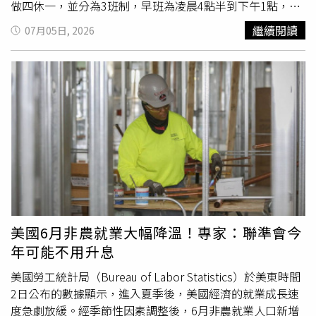
度，由資深員工帶領新進人員熟悉企業文化與服務精神，希
做四休一，並分為3班制，早班為凌晨4點半到下午1點，月
望提升顧客滿意度，同時維持團隊凝聚力，這也是許多員工
薪為5.7萬至6.2萬，中班則是上午11點半到晚上8點，月薪
繼續閱讀
07月05日, 2026
願意長年留任的重要原因。完善的福利制度更在巴札人生最
5.6萬至6.1萬，晚班時間為晚上8點至凌晨4點半，月薪5.8
艱難的時刻發揮作用。他的妻子喬蒂（Jody）同樣曾在
萬至6.3萬。該徵人公告也提到，可抽成23%至於26%，但
Costco烘焙部門服務26年，去年被診斷罹患第三期腦癌，
以上均為參考薪資，實際仍以面試為主，如果為工讀，
時薪
治療期間共接受3次腦部手術，相關醫療費用幾乎都由公司
則是每小時250至280元。對此，原PO指出，有過來人透
保險負擔，每次專科門診僅需自付25美元（約新台幣730
露，店家可能要求員工要會點餐、煮餐、配餐、結帳、清
元），大幅減輕家庭經濟壓力。此外，公司提供的心理諮商
潔，讓他不禁好奇詢問「大家覺得這個薪資怎麼樣？」貼文
福利，也幫助巴札度過妻子罹病期間的低潮。巴札2018年
曝光後，不少鄉民紛紛在底下留言，「超高欸」、「每天
曾獲選Costco年度員工（Employee of the Year），多年來
8.5小時，月休6天」、「比部分科技業系統廠高了」、「只
公司也曾多次邀請他升任主管，但他始終婉拒。他表示，比
有炒麵跟滷肉飯算蠻單純的吧」、「就算是獨立作業，這個
起管理職，更喜歡站在第一線與顧客交流，也樂於分享經
價碼也很公道了吧」、「不用學歷跟經驗的工作來說算不
驗、協助新進同事成長。妻子生病後，他改為兼職工作，但
錯」、「加班費算一算差不多1萬，等於月薪4萬6」、「能
公司仍維持原有
時薪
待遇，讓他能兼顧家庭與工作。巴札表
吃苦的可以去」、「表定時間看看就好，餐飲有些還要提早
美國6月非農就業大幅降溫！專家：聯準會今
示，自己曾多次接獲升任主管的邀請，但始終選擇留在第一
1小時以上上班，晚1小時以上下班」。也有人說，「廚房很
年可能不用升息
線。他認為，每天與顧客交流、分享生活點滴，以及陪伴新
累的」、「好拚，夏天好熱」、「說餐飲輕鬆的先看有沒有
進同事成長，比起擔任管理職更有成就感。「我想我真正適
冷氣吧，沒冷氣的店，夏天做得下去1個月再說」、「一個
美國勞工統計局（Bureau of Labor Statistics）於美東時間
合的位置，就是現在這個崗位。」他坦言，即使退休帳戶已
人當好幾個用，不好找人只好這樣」、「給你2人薪水，做4
2日公布的數據顯示，進入夏季後，美國經濟的就業成長速
累積足以退休的資產，仍樂於每天回到賣場工作，因此至今
人工作」、「看是不是責任制，做不完是不是要免費加
度急劇放緩。經季節性因素調整後，6月非農就業人口新增