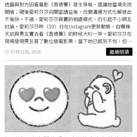
12.71英鎊（約新台幣551元）。由於英國近年物價及房租
透露與對方因看電影《奧德賽》發生爭執，還讓她當場失控
持續上漲，多數網友認為，雖然該職缺薪資高於法定最低工
開嗆；隨後愛莉莎莎向閨密請益後，改變溝通方式化解彼此
資，但考量工作條件、語言能力及專業要求，加上倫敦生活
不愉快。不過，愛莉莎莎與竇的相處模式，仍引起不少網友
成本高昂，待遇恐怕有待商榷。
討論。愛莉莎莎昨（30）日在Instagram更新動態，自曝幾
天前與男友竇去看《奧德賽》的時候大吵一架。愛莉莎莎在
現場發現男友買了數位版電影票，當下她已感到不悅，但竇
跟她解釋，若數位版評價不錯可再陪她「二刷」IMAX版。
繼續閱讀
07月31日, 2026
不料竇的說法反而引爆愛莉莎莎怒火，讓她直言自己的時間
成本極高、
時薪
破萬，無須為了節省數百元價差而降低觀影
體驗，迫使男友連忙道歉並允諾補償。不過，事後愛莉莎莎
也冷靜分析，認為雙方僅是消費習慣與價值觀不同，男方習
慣多次進場看電影，而自己則重視時間效率與即時享受。在
意識到問題所在後，愛莉莎莎還進一步向婚姻經營有成的好
友求教，盼找到不傷感情的解法。經過已婚閨密的點撥，愛
莉莎莎理解到先前直白表達「沉沒成本」的論點容易傷害對
方尊嚴；閨密建議她轉化說詞，改為表達自己極度珍惜兩人
共度的約會時光，因此希望每一次相處都能擁有最高品質的
體驗，而非單純為省錢而妥協。返家後的愛莉莎莎調整態度
重新表達心聲，竇聽完隨即送上擁抱並承諾未來都會給予最