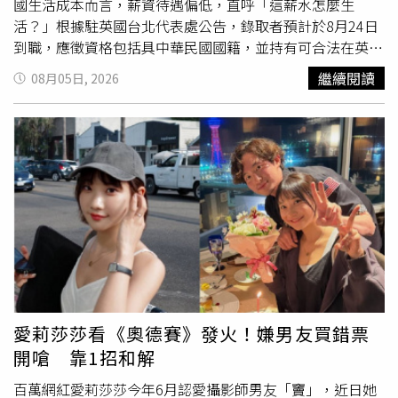
國生活成本而言，薪資待遇偏低，直呼「這薪水怎麼生
活？」根據駐英國台北代表處公告，錄取者預計於8月24日
到職，應徵資格包括具中華民國國籍，並持有可合法在英國
工作與居留的證明文件，例如英國護照或居留證，代表處不
繼續閱讀
08月05日, 2026
協助辦理英國簽證。此外，還須具備大學以上學歷、熟悉
Windows Office等文書軟體操作、中英文流利，以及持有英
國駕照並具有當地駕駛經驗。工作內容則涵蓋行政庶務、人
事管理及其他交辦事項，包括辦公用品採購、設備與館舍維
護、修繕工程聯繫、信件收發、接待室值勤，以及支援駕駛
等工作，同時負責差勤管理、保險及契約更新、資料整理等
業務。代表處表示，該職缺的上班時間為週一至週五上午9
時至下午5時，中午休息1小時，不提供遠距工作，錄取後須
先試用3個月，並於報到1個月內繳交英國及中華民國的無犯
罪紀錄證明。相關資訊曝光後引發討論，尤其是每月2298
英鎊的薪水，遭不少網友質疑待遇過低，紛紛留言表示「是
在請實習生嗎」、「政府帶頭低薪」、「有這些能力的人寧
愛莉莎莎看《奧德賽》發火！嫌男友買錯票
願去其他企業」、「這還沒扣稅，在英國怎麼生活」、「乾
開嗆 靠1招和解
脆找志工算了」。根據英國現行規定，21歲以上勞工適用的
法定「國家生活工資」（NationalLiving Wage）最低
時薪
為
百萬網紅愛莉莎莎今年6月認愛攝影師男友「竇」，近日她