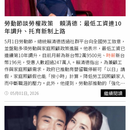
考量，部分兼職工作的報酬未必較低，關鍵仍在於個人對未
來規劃的取捨。也有從事兼職的網友分享實際經驗，表示自
己同時兼任兩份工作，
時薪
分別為250元與350元，其中一
勞動節談勞權政策 賴清德：最低工資連10
份為市場相關工作，月收入約可達11萬至12萬元。不過該
年調升、托育新制上路
網友指出，雖然收入不低，但工時安排緊湊，幾乎沒有多餘
時間休息，且兼職普遍難以累積年資，對未來轉職可能帶來
5月1日勞動節，總統賴清德透過社群平台向全國勞工致意，
限制。另有網友指出，兼職雖具彈性優勢，但仍需考量實務
並盤點多項勞動與家庭照顧政策進展。他表示，最低工資已
面問題，例如收入是否具備正式扣繳憑單，否則未來申請貸
連續第10年調升，目前月薪為新台幣2萬9500元、
時薪
新台
款或信用卡時，可能面臨審核困難或利率較高的情況。此
幣196元，受惠人數超過247萬人。賴清德指出，為兼顧工
外，也有人分享自身經驗，表示曾因長期從事兼職而遭家人
作與家庭照顧需求，政府已推動育嬰留職停薪可「以日」請
質疑工作不穩定，最終轉為正職，但仍難以適應固定工時與
假，家庭照顧假也能「按小時」計算，降低勞工因照顧家人
壓力，再度選擇較具彈性的工作模式。也有網友提到，目前
而中斷職涯的壓力。此外，他提到，勞動部推動的「強化企
從事兼職且可居家上班，雖然生活相對輕鬆且滿意現況，但
業托育新制」自今日起正式上路，透過政府補助與企業共同
繼續閱讀
05月01日, 2026
仍承受來自家庭對於職涯穩定性的期待與壓力，對未來發展
投入，鼓勵設置托育設施、補助托育人員薪資，並減輕家庭
抱持不確定感。
托育費用負擔，同時也提高育兒補貼與放寬申請條件，協助
職業父母安心工作。賴清德強調，職場安全、勞動尊嚴與生
活照顧是政府持續努力的方向，隨著產業發展，勞動環境也
必須同步提升。他並向各行各業勞工致謝，肯定大家的付出