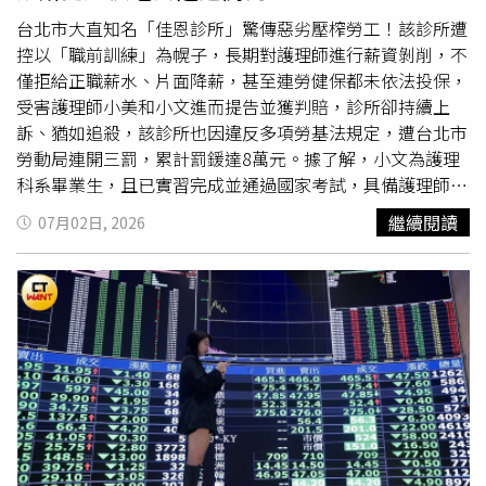
（World Cup）可能帶動就業成長，其中高盛（Goldman
Sachs）估計可增加約4萬個工作機會。其他大多數產業的
台北市大直知名「佳恩診所」驚傳惡劣壓榨勞工！該診所遭
就業變化則相當有限。就業報告公布後，股市期貨上漲，交
控以「職前訓練」為幌子，長期對護理師進行薪資剝削，不
易員降低了對9月即升息的預期。美國公債殖利率則走低，
僅拒給正職薪水、片面降薪，甚至連勞健保都未依法投保，
其中對貨幣政策最敏感的2年期公債殖利率下跌3.5個基點至
受害護理師小美和小文進而提告並獲判賠，診所卻持續上
4.13%。信安資產管理（Principal Asset Management）首
訴、猶如追殺，該診所也因違反多項勞基法規定，遭台北市
席全球策略師沙阿（Seema Shah）表示：「非農就業成長
勞動局連開三罰，累計罰鍰達8萬元。據了解，小文為護理
放緩，挑戰了近幾個月逐漸形成的勞動市場重新轉強的論
科系畢業生，且已實習完成並通過國家考試，具備護理師執
述，但更重要的是，這再次證明聯準會（Fed）幾乎沒有進
照，她113年入職大直佳恩，不到一個月就被診所以「未通
繼續閱讀
07月02日, 2026
一步收緊貨幣政策的壓力。」這份報告公布之際，聯準會決
過考核」為由解雇。小文入職時，雙方約好月薪為4萬2000
策官員對經濟前景抱持複雜看法。他們大多對經濟成長保持
元，但在小文被資遣後，診所又以「訓練期間考核不通過」
正面態度，但仍對通膨感到憂慮，而先前對勞動市場疲弱的
為由，改成以
時薪
185元計算出勤時數，僅願支付簽約金2
擔憂已有所緩解。然而，2日這份疲弱的就業報告，可能改
萬2716 元，小文聞言強烈抗議，拒絕簽署簽約金收據，診
變市場對勞動市場的看法。聯準會主席沃什（Kevin
所竟兩手一攤、乾脆一分不付，雙方因而對簿公堂。在法庭
Warsh）1日公開表示，目前就業市場表現「穩定」，並持
上，主所主張「無正式護理人員工作經驗」，雙方約定須完
續強調將通膨降回央行2%目標的重要性。過去5年來，美國
成職前訓練課程且成績通過審查標準後才簽署勞動契約，且
通膨一直高於這項目標，而最近一波通膨升溫，部分原因來
小文在訓練期間學習態度消極，具上述理由，診所應得解雇
自美以伊戰爭以及關稅持續帶來的影響。富瑞集團有限公司
該護理師。法院則認為，雙方的「職前訓練同意書」足以成
（Jefferies Group LLC）資深經濟學家西蒙斯（Thomas
立勞動契約關係，且小文實際有從事專業護理工作，但小文