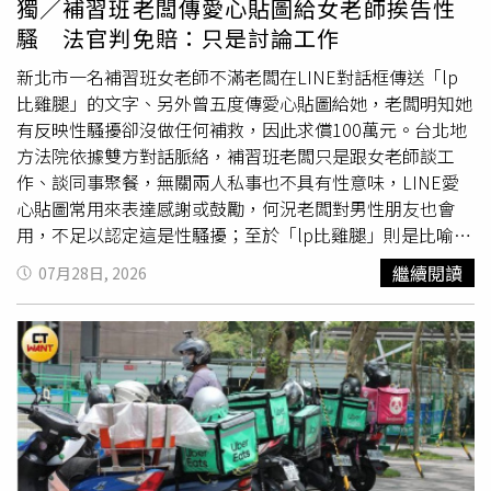
獨／補習班老闆傳愛心貼圖給女老師挨告性
好待遇。對此，愛莉莎莎坦言這次經驗讓她獲益良多，體悟
騷 法官判免賠：只是討論工作
到感情中無須急於爭論對錯或指責對方，學會以讓彼此舒適
的方式傳遞內心需求，就能避免許多無謂的摩擦。 在
新北市一名補習班女老師不滿老闆在LINE對話框傳送「lp
Instagram 查看這則貼文 從 Instagram 分享的貼文
比雞腿」的文字、另外曾五度傳愛心貼圖給她，老闆明知她
有反映性騷擾卻沒做任何補救，因此求償100萬元。台北地
方法院依據雙方對話脈絡，補習班老闆只是跟女老師談工
作、談同事聚餐，無關兩人私事也不具有性意味，LINE愛
心貼圖常用來表達感謝或鼓勵，何況老闆對男性朋友也會
用，不足以認定這是性騷擾；至於「lp比雞腿」則是比喻女
老師跟其他老師的認真程度完全不能比，言語雖粗俗但並非
繼續閱讀
07月28日, 2026
性騷，所以判決免賠。本案女老師在這家補習班任職10個
月，第一次「愛心貼圖事件」，女老師私訊老闆幫忙更正上
課時數，當她說完感謝之後，老闆傳「小熊愛心」圖；第二
次「愛心貼圖事件」發生在補習班70人群組，女老師因調課
需確認教室，同樣是講完謝謝，老闆傳了「饅頭人愛心」；
第三次「愛心貼圖事件」則是兩人對話框，老闆先傳年終餐
會邀請卡的圖片，女老師回了「超棒的」貼圖，老闆再傳
「小熊愛心」；第四次「愛心貼圖事件」也是私訊情境，女