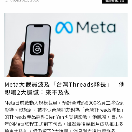
物進食與活動狀況，以及清潔水池周邊環境、整理飼料與照
護設備等工作。貼文宣稱工作地點位於台北市立動物園，且
時薪
高達600元，遠高於目前一般兼職工作待遇，因此迅速
吸引不少網友注意。不過，該則徵才訊息同時附上Google
表單，要求有意應徵者填寫年齡、職業、居住地等個人資
料，並加入指定LINE帳號等待聯繫，聲稱將於3天內通知錄
取結果。由於流程與一般正式徵才方式有所不同，引起不少
網友懷疑其真實性。許多網友留言提醒，600元
時薪
明顯高
於一般兼職行情，且透過社群平台發布徵才資訊後，又要求
填寫大量個人資料，疑似是常見的求職詐騙手法。有網友直
言「
時薪
高到不合理」、「感覺像是在蒐集個資」、「好誇
張，什麼詐騙都有」。針對網路流傳訊息，台北市立動物園
Meta大裁員波及「台灣Threads隊長」 他
9日透過官方臉書粉絲專頁發文澄清，強調近期社群平台出
親曝2大遺憾：來不及做
現的動物照護員徵才資訊並非由園方發布，與動物園無關，
提醒民眾不要輕信來路不明的徵才廣告。園方表示，若民眾
Meta日前啟動大規模裁員，預計全球約8000名員工將受到
有意應徵動物園相關工作職缺，應以官方網站或正式公告資
影響。沒想到，被不少台灣網友封為「台灣Threads隊長」
訊為準，避免透過非官方管道提供個人資料，以免遭到不當
的Threads產品經理Glen Yeh也受到影響，他感嘆，自己4
利用。動物園也指出，近年來網路詐騙手法日益多元，其中
年的Meta旅程正式劃下句點，雖然最後幾個月成功推出多
常見方式包括以求職、活動報名或抽獎名義誘導民眾填寫個
項重大功能，但仍留下2大遺憾，消息曝光後也讓許多