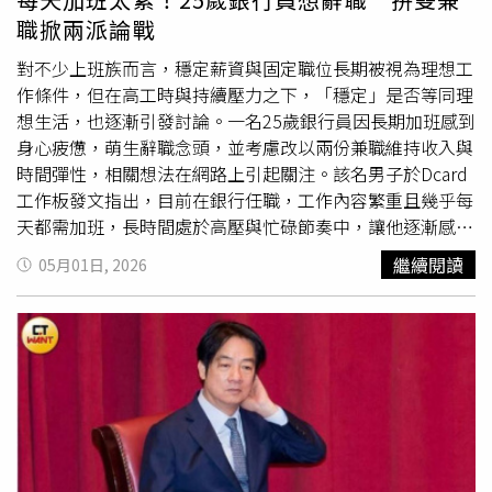
錢換命」，若將通勤時間換算成
時薪
，這份工作的實質報酬
職掀兩派論戰
率恐大幅縮水。另外，有部分網友犀利指出，若年薪未達百
萬卻投入如此高的交通成本，對身心健康與職涯長期發展皆
對不少上班族而言，穩定薪資與固定職位長期被視為理想工
是一種巨大內耗。事實上，長距離通勤帶來的「隱性成本」
作條件，但在高工時與持續壓力之下，「穩定」是否等同理
不容小覷，有專家曾分析，長途通勤不僅會造成精神疲勞、
想生活，也逐漸引發討論。一名25歲銀行員因長期加班感到
降低工作專注力，更會陷入「工作、回家、睡覺」的單一循
身心疲憊，萌生辭職念頭，並考慮改以兩份兼職維持收入與
環，壓縮原本可用於運動、進修或社交的高品質時間，使生
時間彈性，相關想法在網路上引起關注。該名男子於Dcard
活彈性降至最低。倘若又遭遇加班或突發交通狀況，生活節
工作板發文指出，目前在銀行任職，工作內容繁重且幾乎每
奏極易失控，陷入惡性循環。因此專家建議，上班族在求職
天都需加班，長時間處於高壓與忙碌節奏中，讓他逐漸感到
或安排住處時，應該把通勤的隱形成本納入評估，除了金錢
疲累。雖然銀行職位普遍被視為穩定，但對他而言，這樣的
繼續閱讀
05月01日, 2026
收入，個人狀態同樣是重要的資本。
工作模式反而壓縮個人時間，使生活幾乎完全圍繞工作，難
以兼顧其他規劃。在重新思考職涯方向後，他表示有意辭去
正職，改以兩份兼職作為收入來源。他認為兼職工作在時間
安排上較具彈性，不需受固定班表限制，生活能有更多自主
空間，例如安排旅遊或從事追星等興趣活動。然而，他也坦
言對此選擇仍有顧慮，擔心長期僅從事兼職會被外界視為缺
乏上進心，因此上網詢問是否有人出社會後仍以兼職為主。
貼文曝光後，引來網友不同觀點。有網友分析指出，銀行工
作通常具備職涯發展與人脈累積的優勢，但若以收入為主要