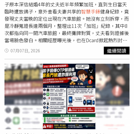
件最後甚至向家屬道歉，寫道「無論你們做什麼，都無法改
子原本深信結婚4年的丈夫近半年頻繁加班，直到生日當天
變結果。我們希望你們知道這一點，也希望你們能找到平
臨時遭放鴿子，意外查看夫妻共享的
智慧手錶
健身紀錄，竟
靜。」不過，警方目前仍未證實信中內容是否屬實，南希至
發現丈夫當晚的定位出現在汽車旅館。她沒有立刻拆穿，而
今仍列為失蹤人口，案件仍持續偵辦中。在警方公開勒索信
是冷靜蒐證長達兩個月，整理出11次「加班」紀錄，其中8
後，莎凡娜於社群平台發文，再次向外界喊話，希望民眾提
次都指向同一間汽車旅館，最終攤牌對質，丈夫看到證據後
供任何可能線索。她表示，半年來家人每天都努力振作，因
當場臉色發白。相關經歷曝光後，也在Dcard掀起熱烈討
為那正是母親一直教導他們的人生態度，但失去親人的煎熬
論。根據原PO發文表示，她與丈夫結婚4年，育有一名2歲
繼續閱讀
07月07日, 2026
從未減少。莎凡娜寫道，「每天醒來，我們都努力堅強、繼
孩子。近半年來，丈夫經常以公司加班為由晚歸，她始終沒
續生活，但請不要誤會，我們的心早已支離破碎。」她同時
有懷疑對方。直到上個月生日，夫妻原本約好一起享用大
懇求外界協助，「我們真的很絕望，需要有人站出來。一定
餐，也提前將孩子託給保母照顧，不料丈夫卻臨時表示公司
有人知道什麼、懷疑什麼，或認得勒索信上的筆跡與文字風
有事無法赴約，讓她只能獨自過生日。她透露，當晚用餐後
格。」她也提醒，目前警方提供的懸賞金仍然有效，民眾可
滑手機時，突然想起夫妻曾開啟
智慧手錶
共享健身資料功
透過匿名方式提供情報。最後她向母親深情喊話，「我們永
能，便查看丈夫的運動紀錄，沒想到發現丈夫當天晚間9時
遠不會停止尋找答案，也永遠不會放棄希望。我們會一直祈
左右有長達40分鐘的運動紀錄，不僅心率明顯偏高，定位位
禱、相信這個世界仍有善良的人。拜託大家，請幫助我們，
置更顯示在一間汽車旅館。當下她沒有哭鬧，也沒有立刻質
把媽媽帶回家。」
問，而是默默將畫面截圖保存，開始記錄丈夫之後每一次聲
稱加班的時間、定位及相關數據。經過兩個月整理，她發現
丈夫共有11次以加班為由外出，其中8次定位都出現在同一
間汽車旅館。她將所有截圖、定位紀錄及時間軸整理成完整