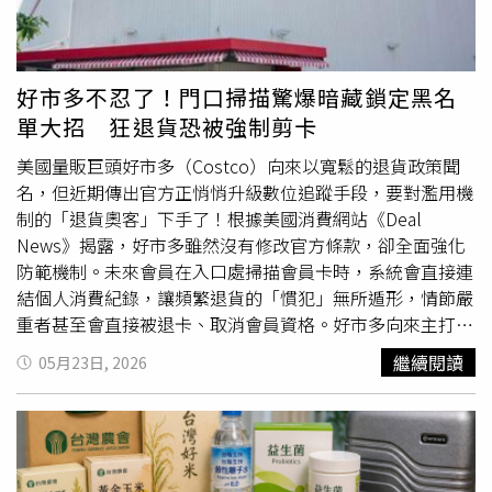
團利用。近期警方接獲多起有孩子回傳OTP驗證碼，導致家
長門號遭開通一號多機服務，並因短時間內撥出大量電話遭
停話。（圖／翻攝畫面）刑事局指出，「One Number」
(一號多機)電信服務，原本是讓同一手機門號可與
智慧手
好市多不忍了！門口掃描驚爆暗藏鎖定黑名
錶
、車機或其他裝置共用，使用者即使手機不在身邊，也能
單大招 狂退貨恐被強制剪卡
通話、收訊及上網；一旦OTP驗證碼遭詐團取得，這項便利
功能就可能被濫用，讓門號被不明裝置綁定，進而產生帳號
美國量販巨頭好市多（Costco）向來以寬鬆的退貨政策聞
盜用或註冊人頭帳號。刑事局提醒，這類詐騙手法，孩子可
名，但近期傳出官方正悄悄升級數位追蹤手段，要對濫用機
能以為「只是傳一組驗證碼」，但未能理解背後所造成的風
制的「退貨奧客」下手了！根據美國消費網站《Deal
險。家長應隨時主動關心孩子使用手機情形並適時提醒，如
News》揭露，好市多雖然沒有修改官方條款，卻全面強化
遇有網友聲稱「免費送幣」、「領獎需提供驗證碼」，或要
防範機制。未來會員在入口處掃描會員卡時，系統會直接連
求提供個人資料等情形，即為詐騙徵兆。若發現孩子手機持
結個人消費紀錄，讓頻繁退貨的「慣犯」無所遁形，情節嚴
續收到不明驗證碼、電信服務功能遭異常開通或門號遭停
重者甚至會直接被退卡、取消會員資格。好市多向來主打
話，應立即聯繫電信業者查證，並撥打165反詐騙諮詢專線
「100%滿意保證」，幾乎所有商品都能全額退款。不過，
繼續閱讀
05月23日, 2026
或前往鄰近警察機關報案，亦可至165打詐儀錶板查詢相關
消費媒體《Deal News》提醒，電子產品和高價電器早已有
防詐資訊。
嚴格的90天退貨限制。像是電視、筆電、平板、
智慧手錶
、
無人機，甚至是冰箱和洗衣機等大型家電，只要超過90天就
無法退貨。為了防堵部分會員鑽漏洞，專家發現好市多已經
祭出3大數位鐵腕：入口掃描連線： 好市多近期全面升級入