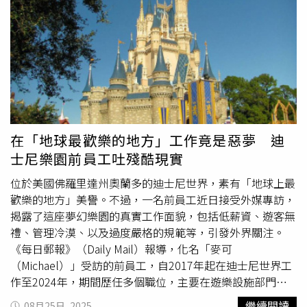
具體限制方式、種類與標準，則由各校校規決定。南韓教育
部指出，類似規範早於2023年9月已透過《關於教師指導學
生生活的通知》先行推動，但當時僅屬行政指引。隨著法案
正式通過，校園內的電子裝置使用限制將有明確法律依據。
南韓國家人權委員會去年曾裁定，學校全面收繳手機並不構
成人權侵害，為此次修法提供了社會與法律上的支持。
在「地球最歡樂的地方」工作竟是惡夢 迪
士尼樂園前員工吐殘酷現實
位於美國佛羅里達州奧蘭多的迪士尼世界，素有「地球上最
歡樂的地方」美譽。不過，一名前員工近日接受外媒專訪，
揭露了這座夢幻樂園的真實工作面貌，包括低薪資、遊客無
禮、管理冷漠、以及過度嚴格的規範等，引發外界關注。
《每日郵報》（Daily Mail）報導，化名「麥可
（Michael）」受訪的前員工，自2017年起在迪士尼世界工
作至2024年，期間歷任多個職位，主要在遊樂設施部門，
最終升任為協調員，職位僅次於管理層。麥可透露，員工必
繼續閱讀
08月25日, 2025