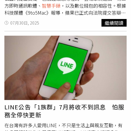
資跟不上，讓不少員工難以為繼。最後，麥可也對遊客提出
方即時通訊軟體、
智慧手錶
，以及數位錢包的相容性。根據
建議，「當你在園區裡遇到工作人員給指示時，請聽從他
科技媒體《9to5Mac》報導，蘋果已正式向法院提交答辯
們，即便你覺得那規定很奇怪。他們不是訂規則的人，也沒
書，內容除駁斥司法部指控，也明確反對將自家設計邏輯誤
繼續閱讀
07月30日, 2025
拿多少錢，只是請你友善對待他們。」截至目前，迪士尼公
解為打壓競爭。蘋果認為，訴狀中所列舉的五項技術設計，
司尚未對此作出正式回應。
司法部「從根本上誤會了它們的意圖與功能」。在聲明中，
蘋果指出，這場訴訟若成立，將導致政府干預科技設計的自
由，讓企業無法自主做出對使用者最有利的決策，進而傷害
整體消費者體驗。蘋果更表示，這些設計決定並非針對競爭
對手而設，而是有意強化裝置的安全性與隱私保護，是長期
策略中的一環。司法部則認為，蘋果的設計是為了阻止消費
者轉用其他品牌，並限制開發者接觸平台的重要功能。蘋果
在答辯中駁斥此說法，並強調其行為並未違反反壟斷法，反
而讓產品在市場上保持差異化，是促進而非壓制競爭的具體
表現。目前案件正邁入證據開示階段。蘋果在答辯書中表
示，若政府能以這樣的訴訟模式介入企業設計選擇，不僅是
LINE公告「1族群」7月將收不到訊息 怕服
威脅iPhone的靈魂設計，未來將可能引發更多科技產品創新
務全停快更新
受到限制的案例，對整個產業帶來負面影響。此外，蘋果也
指出，iPhone之所以與眾不同，就是因為其從設計層面便重
在台灣有許多人愛用LINE，不只是生活上與親友互動，有