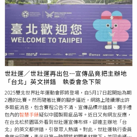
約規定論處，並依政府採購相關規定辦理。
成績。 值得注意的是，電子產品已成考場頭號禁忌。無論
是手機、
智慧手錶
，還是具計算功能的文具，只要在考試期
間出現在桌上或隨身攜帶，即使未使用或關機，也沒有發出
聲響，一律視同違規。全國試務會強調，就連國家級警報也
不例外，違者五科會記違規2點，寫作測驗也會扣1級分，呼
籲學子不要冒險。
世壯運／世壯運再出包…宣傳品竟把主辦地
「台北」英文拼錯 執委會急下架
2025雙北世界壯年運動會即將登場，自5月17日起開始為期
2週的比賽。然而隨著比賽的腳步逼近，網路上陸續爆出許
多瑕疵消息，包含賽程公告不清、宣傳品標示錯誤、選手禮
包內的
智慧手錶
疑似中國製瑕疵品等。近日又有網友反應，
在台北松菸園區外看到世壯運宣傳布條，卻連主辦地「台
北」的英文都拼錯，引發眾人熱議。對此，世壯運執行委員
會做出回應，表示已第一時間將相關素材撤下，並同步通知