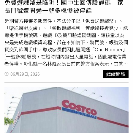
免費遊戲幣是陷阱！國中生回傳驗證碼 家
資料夾，直到近日才選擇攤牌。她回憶，當天只是把iPad放
長門號遭開通一號多機慘被停話
在餐桌上，打開資料夾推到丈夫面前，平靜地說了一句：
「你自己看完再說話。」原PO指出，丈夫看到整理好的證
近期警方接獲多起案件，不法分子以「免費送遊戲幣」、
據後當場臉色發白，之後每天向她下跪道歉，不斷表示自己
「贈送遊戲皮膚」、「領取遊戲福利」等話術接近兒少，誘
只是一時鬼迷心竅，希望她能再給一次機會。不過，她表
導提供手機號碼、遊戲 ID及簡訊驗證碼截圖，讓孩童以為
示，自己已將相關資料交由律師評估，目前真正讓她猶豫的
只是完成遊戲領獎流程，卻在不知情下，將門號、帳號及個
不是是否原諒，而是孩子才2歲，不知道究竟該立即離婚，
資交到詐團手中，導致家長們因此遭開通「One Number」
還是先談妥對自己與孩子最有利的條件，再做最後決定。貼
(一號多機)服務，在短時間內撥出大量電話，因此遭電信業
文曝光後引發網友熱議，不少人認為原PO冷靜蒐證、先交
者停權。彰化縣一名林姓家長日前向警方報案表示，其就讀
由律師評估的做法相當理性，也有人提醒，網路貼文內容屬
國中八年級的女兒今年3月中旬在抖音瀏覽直播主發布影
繼續閱讀
06月29日, 2026
當事人單方面陳述，若涉及離婚或侵害配偶權等法律爭議，
片，內容宣稱可免費送遊戲幣、保底取得虛擬裝備，並引導
仍須依實際證據及司法程序認定。
其女兒加入LINE聯繫。對方聲稱只要提供手機號碼登記，
即可領取遊戲皮膚，女兒因此陸續收到Tinder、JustDating
等非遊戲平臺OTP驗證碼簡訊，並依指示回傳驗證碼，未料
2個月後，家長就陸續收到電信業者通知，其名下門號已由
網路開通「One Number」（一號多機）服務，數日後又因
門號異常使用而遭停話。經向電信業者調閱通話明細，發現
該門號短時間內竟撥出近百通電話，才驚覺其門號遭詐騙集