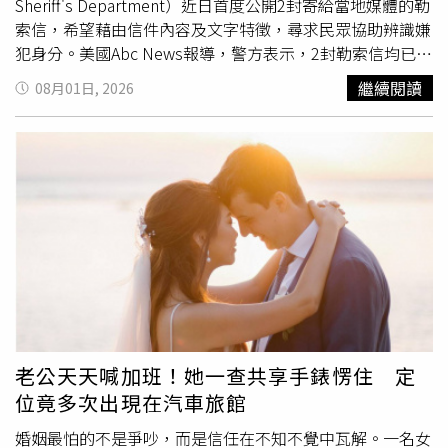
Sheriff's Department）近日首度公開2封寄給當地媒體的勒
索信，希望藉由信件內容及文字特徵，尋求民眾協助辨識嫌
犯身分。美國Abc News報導，警方表示，2封勒索信均已經
過部分遮蔽處理，但仍保留重要內容。調查人員指出，信件
繼續閱讀
08月01日, 2026
中使用的遣詞用字、句法結構及語言習慣具有明顯個人特
色，不僅有助分析寫信者的心理狀態與犯案動機，也可能讓
熟識對方的人認出其寫作風格，因此決定對外公開，希望取
得更多關鍵線索。根據警方說明，第1封勒索信於2月2日寄
到圖森當地CBS電視台KOLD-TV，收件人寫的是莎凡娜。信
中宣稱，「我們抓走了妳的母親南希，她目前安全，但十分
害怕。」綁匪要求家屬支付數百萬美元等值的比特幣作為贖
金，並揚言若未如期付款，「她將會被殺害」。警方指出，
信件中還提及多項只有曾進入屋內者才可能知道的細節，包
括南希床邊擺放的
智慧手錶
，以及住家後院損壞的照明燈，
顯示嫌犯可能曾進入被害人住所，增加案件調查的重要性。
第2封勒索信則於2月6日寄出，收件人改為葛思里一家。信
老公天天喊加班！她一查共享手錶愣住 定
中聲稱南希已經死亡，並寫道「她如今已長眠於大自然
位竟多次出現在汽車旅館
中」。信件還表示，嫌犯「沒有完全了解她的身體狀況」，
並聲稱「從未打算傷害她，她是在遭帶走後不久過世」。信
婚姻最怕的不是爭吵，而是信任在不知不覺中瓦解。一名女