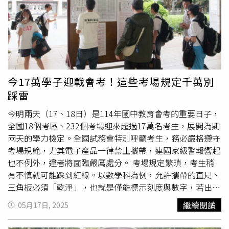
童的公民與政治權利」，包括資訊獲取權。應荷蘭國會要求
手錶
，廠商不僅未標示產地，經派員拆解檢視後，內部居然
組建的專家小組發現，過度螢幕使用時間與社交媒體可能導
含有對岸製晶片，這已經公然違反政府採購相關函釋，不免
致兒童身心問題。目前荷蘭學校已禁止學生使用平板電腦、
讓人質疑，難道蔣萬安「幫對岸洗產地」？據了解，
智慧手
手機與
智慧手錶
，僅媒體素養等特定課程例外。5月時，約
錶
是「世壯運禮包」其中一項物品，禮包是以「2025 雙北
1400名荷蘭醫生與兒童福利專家聯署公開信，呼籲政府禁
世界壯年運動會賽會禮包設計及製作採購案」執行，由「桔
止14歲以下兒童持有手機，並限制16歲前使用社交媒體。
禾創意整合有限公司」以新台幣 3,819 萬元得標，後續又追
值得注意的是，荷蘭王后麥克西瑪（Queen Máxima）今年2
加了1,909.5 萬元經費，因此總金額高達 5,728.5 萬元。許
今17萬學子迎戰會考！這些考場規定千萬別
月透露，其幼女艾莉安娜公主（Princess Ariane）因過度使
淑華直指，這款手錶內所搭載晶片，其實來自對岸「芯天下
踩雷
用行動裝置導致視力問題，凸顯數位設備對青少年健康的潛
技術股份有限公司」，但包裝上卻未見任何產地標示。她怒
在影響。兒童權益組織強調，在保護兒童心理健康與保障其
批，蔣萬安擔任市長已近 3 年，其實籌備期非常充裕，卻讓
今明兩天（17、18日）是114年國中教育會考的重要日子，
數位權利之間需取得平衡，單純禁止可能非最佳解方，需輔
展現台灣實力的國際賽事變成國際笑話，讓台灣顏面掃地。
全國18個考區、232個考場迎來超過17萬名考生，展開為期
以家長監督、教育引導與科技公司的責任承擔。
許淑華呼籲，如此鉅額支出卻出現如此低級錯誤，市府應立
兩天的學力檢定。全國試務會特別呼籲考生，務必嚴格遵守
即依契約及採購相關法規追究廠商違約責任。她爆料，蔣萬
考場規範，尤其電子產品一律禁止攜帶，連國家級警報響起
安21日會與桔禾創意負責人張漢寧被同框對壘壁球，實在
也不例外，違者將面臨嚴厲處分。 考場規定繁瑣，考生稍
「巧合得令人發毛」，但既然有此直球對決的機會，蔣萬安
有不慎就可能踩到紅線。以數學科為例，允許攜帶的直尺、
不妨在比賽現場當面問清楚，廠商出包成這樣「這到底是怎
三角板必須「乾淨」，也就是僅能標示刻度與數字，若出現
麼一回事！」世壯運執委會則強調，此案目前於履約階段尚
根號或量角功能，立刻會被判定違規。此外，常見的粗心行
繼續閱讀
05月17日, 2025
未辦理驗收程序，會明確要求廠商依照需求規範書，同時要
為如考試正式開始之前偷翻閱試題、鐘響後繼續作答，甚至
求承攬廠商敘明並提供相關佐證資料。如有違約情事，依契
無意間折損答案卡，都可能被記違規2點或扣分，影響最終