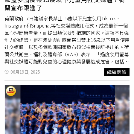
蘭宣布跟進了
荷蘭政府17日建議家長禁止15歲以下兒童使用TikTok、
Instagram和Snapchat等社交媒體應用程式，成為最新一個
因心理健康考量，而提出類似限制措施的國家。這項不具強
制力的建議，是在澳洲與紐西蘭祭出禁止16歲以下用戶使用
社交媒體，以及多個歐洲國家發布類似指南後所提出的。荷
蘭公共衛生、福利及體育部（VWS）表示：「過度使用螢幕
與社交媒體可能對兒童的心理健康與發展造成危害，包括睡
眠問題、恐慌發作、抑鬱症狀、注意力下降及負面自我形象
繼續閱讀
06月19日, 2025
等問題。」該部門特別區分了智慧型手機使用、WhatsApp
和Signal等通訊應用程式，以及TikTok、Instagram等社交
媒體應用程式的差異。根據荷蘭政府建議，小學畢業前（通
常為11或12歲）的兒童，不應被允許使用智慧型手機。指
南中指出，中學階段（12或13歲）可開放使用通訊應用程
式，但15歲前仍不應接觸社交媒體應用程式。「循序漸進的
方式更有益孩童，也就是先學習透過聊天功能溝通，再逐步
熟悉社交媒體。」該部門同時發布螢幕使用時間指南：2歲
前應完全避免，12歲以上兒童每日螢幕時間不應超過3小