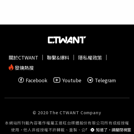
用6.67吋AMOLED面板，擁有120Hz的刷新率，畫面流暢且
色彩表現極佳，螢幕還支援HDR10+和Dolby Vision技術，
為用戶帶來沉浸式的視覺享受，非常適合追劇、玩遊戲或觀
看影片。在續航方面，Redmi Note 14 Pro+ 5G配備
5,110mAh大電池，支援120W超級快充。這代表僅需短短幾
分鐘就能充滿大部分電量，不必再為充電時間而煩惱，真正
實現高效生活。這次Redmi Note 14 Pro+ 5G提供三種色彩
選擇，分別是冰霧藍、午夜黑、薰衣草紫。手機的容量版本
關於CTWANT
聯繫&爆料
隱私權政策
分別有12GB RAM+256GB ROM，定價為新台幣11,999元，
另外還有更高規格的12GB RAM+512GB ROM，售價則為新
發燒熱搜
台幣12,999元。Redmi Note 14 Pro特色（圖／廖梓翔攝）
Facebook
Youtube
Telegram
Redmi Note 14 Pro是這次系列中的高階版本，延續Redmi
Note 14系列的核心特色，搭載2億畫素的主相機，並結合AI
影像技術，提供卓越的拍攝表現。螢幕部分與Redmi Note
14 Pro+ 5G相同，採用6.67吋AMOLED面板，擁有120Hz的
刷新率，處理器部分則為聯發科Dimensity 7200-Ultra晶
© 2020 The CTWANT Company
片，面對遊戲與日常需求，也是絲毫不遜色。在續航方面，
本網站所刊載內容著作權屬王道旺台媒體股份有限公司所有或經授權
Redmi Note 14 Pro+ 5G配備5,110mAh大電池，但僅支援
使用，他人非經授權不許轉載、重製、公開播送或公開傳輸。
知道了，請關閉視窗
45W快充，雖無法與Redmi Note 14 Pro+ 5G的120W超級