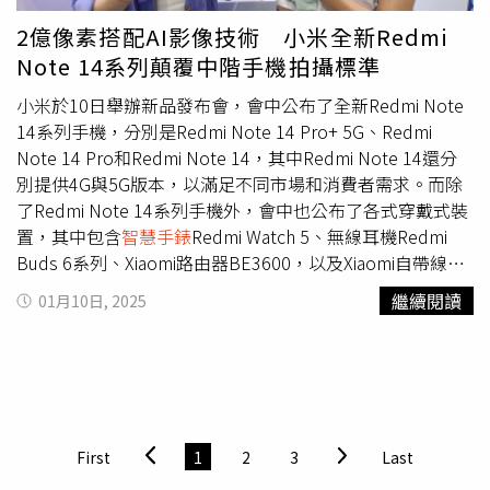
稱，「有關資格賽首戰違規遭大會罰鍰之事，昨天聯盟已收
2億像素搭配AI影像技術 小米全新Redmi
到大會罰鍰的公文。有關這次的事件，我會與主管同仁共同
Note 14系列顛覆中階手機拍攝標準
深切檢討並改進，避免在未來的國際賽事再發生。」
小米於10日舉辦新品發布會，會中公布了全新Redmi Note
14系列手機，分別是Redmi Note 14 Pro+ 5G、Redmi
Note 14 Pro和Redmi Note 14，其中Redmi Note 14還分
別提供4G與5G版本，以滿足不同市場和消費者需求。而除
了Redmi Note 14系列手機外，會中也公布了各式穿戴式裝
置，其中包含
智慧手錶
Redmi Watch 5、無線耳機Redmi
Buds 6系列、Xiaomi路由器BE3600，以及Xiaomi自帶線行
動電源10000系列。Redmi Note 14 Pro+ 5G特色（圖／廖
繼續閱讀
01月10日, 2025
梓翔攝）Redmi Note 14 Pro+ 5G是這次系列中最頂級的版
本，內部搭載高通Snapdragon 7s Gen 2處理器，擁有順暢
的多工處理與強大的遊戲性能，無論是日常使用還是高需求
的應用都能輕鬆應對。相機方面，除了配備2億畫素的主相
機外，也支援OIS光學防手震，拍照時即使手部晃動，仍能
拍出穩定清晰的影像。AI加持的影像處理功能，更進一步提
First
1
2
3
Last
升夜拍效果，讓暗光環境的拍攝畫面也細膩動人。螢幕則採