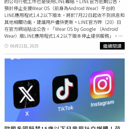
視整體使用體驗，而非一味迎合第三方服務的整合需求。蘋
的公司行號工作也是使用LINE聯絡。LINE官方近期公告，
果提醒法院，不應因政府對某些技術趨勢的偏好，而削弱平
預計停止支援Wear OS（前身為Android Wear）平台的
台對隱私與安全的高度把關。
LINE應用程式1.4.2以下版本，將於7月22日起收不到訊息和
其他相關功能，建議用戶儘快更新。LINE官方昨（20）日
在官方網站貼出公告，「Wear OS by Google （Android
Wear）版LINE應用程式1.4.2以下版本停止提供服務」，稱
系統將於2025年7月22日結束對Wear OS by Google
繼續閱讀
06月21日, 2025
（Android Wear）版LINE應用程式1.4.2以下版本提供支
援。請用戶透過
智慧手錶
內的Play商店將LINE應用程式升
級至最新版本。這項功能停止服務影響的對象，主要為尚未
更新LINE應用程式的
智慧手錶
用戶。而LINE官方強調，這
次升級是為了配合Wear OS系統與應用功能的持續進化，提
供更穩定、安全的使用體驗。不過用戶的
智慧手錶
因硬體老
舊或系統版本不足，無法支援更新成新版LINE，屆時可能
無法再透過手錶接收訊息，能改用手機同步通知功能，或是
進一步考慮升級設備。據悉，Wear OS是由Google主導開
發，為Android作業系統的分支版本，特地為智慧型手錶等
可穿戴式電腦裝置所設計，如Samsung Galaxy Watch、
Google Pixel Watch等皆有搭載。
歐盟多國擬禁15歲以下兒童用社交媒體！荷