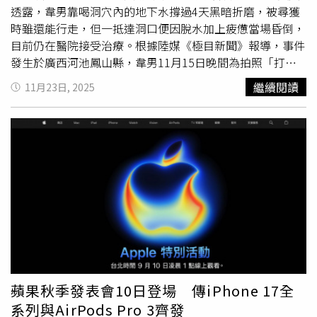
署祭出嚴厲處分。錢組長表示，非醫療器材商擅自販售醫
透露，韋男靠喝洞穴內的地下水撐過4天黑暗折磨，被尋獲
材，依《醫療器材管理法》最高可處100萬元罰鍰；若涉及
時雖還能行走，但一抵達洞口便因脫水加上疲憊當場昏倒，
未經許可製造或輸入醫療器材，最高罰鍰達200萬元。更嚴
目前仍在醫院接受治療。根據陸媒《極目新聞》報導，事件
重的是，若擅自販售或供應未經許可製造、輸入的醫材，將
發生於廣西河池鳳山縣，韋男11月15日晚間為拍照「打
面臨刑事責任，處3年以下有期徒刑、拘役或科或併科1000
卡」隻身進入江洲地下長廊，結果卻迷路；韋男身上僅攜帶
繼續閱讀
11月23日, 2025
萬元以下罰金。食藥署再次呼籲，春節期間為家人健康把關
少量零食與礦泉水，他的食物在16日即已耗盡，之後4天全
應從聰明選購開始，拒絕來源不明的醫材，才能安心度過新
靠洞內滲出的地下水維生。韋男的手電筒很快就沒電，洞內
年佳節。
伸手不見五指，手機也無任何信號，只能關機保存電量，僅
留作緊急照明之用。在韋男被尋獲時，他的手機仍保留約
20％電量。參與救援的其中一個救援隊透露，韋男被發現的
位置距離他進入洞穴的3號洞口約5至6公里，離另一個出口
僅3公里，但因洞內毫無光源且分支複雜，韋男最終迷失方
向。救援人員於21日下午2時許，在漆黑洞道中發現他，當
時韋男看到光線立刻大聲呼救，他雖然能自行行走，但走到
洞外立即昏厥。韋男清醒後也向救援隊說，他為了勉強照
明，甚至將隨身相機的電池拆下，改裝成手電筒電源，只為
尋找可飲用的水源。韋男為保存體力，只能以
智慧手錶
看時
蘋果秋季發表會10日登場 傳iPhone 17全
間、保持規律作息，在黑暗中苦撐等待救援。據公開資料顯
系列與AirPods Pro 3齊發