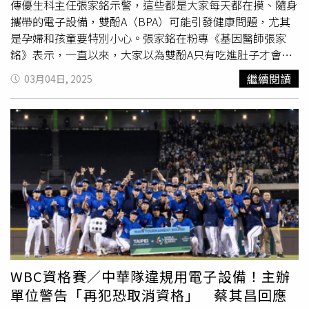
的？」這張照片同樣在網路上引發網友熱烈討論，「歡迎光
傳優生科主任張家銘示警，這些都是大家每天都在摸、隨身
臨台咦北」、「因為Beijing也有兩個i」、「得標的設計廠商
攜帶的電子設備，雙酚A（BPA）可能引發健康問題，尤其
是誰啊？」、「雙北合辦，多一個I，選我正解」、「修正
是孕婦和孩童要特別小心。張家銘在粉專《基因醫師張家
宣傳品是不是又要花錢了？」還有網友認真指出：「一張圖
銘》表示，一直以來，大家以為雙酚A只有吃進肚子才會影
從乙方美編到企劃／專案經理，到市府承辦人員、承辦單位
響健康，但其實，雙酚A會直接滲透皮膚，然後進入血液循
繼續閱讀
03月04日, 2025
主管，完全沒人發現Taipei多了一個I？那是你城市的名字
環，影響內分泌系統，甚至可能干擾生殖功能，更可怕的
耶！每個乙方都知道業主名稱、CI是多神聖不可侵犯的存在
是，雙酚A的皮膚吸收率比想像中還高，24小時內竟然有
吧？」據了解，對於宣傳品把「TAIPEI」拼錯一事，世壯運
25%能夠滲透進皮膚，換句話說，只要用手摸到含雙酚A的
執行委員會已發表回應，表示在發現錯誤後已第一時間將相
物品，就等於讓這些化學物質「直接進入體內」，但大家完
關素材下架，並同步通知各通路停止使用；委員會也要求全
全不會感覺到。張家銘指出，雙酚A的主要用途是製造塑
面檢視宣傳品流程、加強審核機制，以確保後續內容正確無
膠，特別是聚碳酸酯（PC）塑膠和環氧樹脂（Epoxy
誤。
resin），這些材料因為耐用、透明、耐高溫，所以被廣泛
用在3C產品外殼、食品罐頭內襯、醫療器材、建築材料等
各種地方，像是每天用的手機殼、鍵盤、滑鼠、信用卡、收
據紙、塑膠瓶、運動器材，很多都是用含雙酚A的塑膠製成
的，但問題是，雙酚A會隨著時間釋放，尤其是當這些東西
受到摩擦、加熱（例如曬太陽）或潮濕時，雙酚A會更容易
WBC資格賽／中華隊違規用電子設備！主辦
滲透到皮膚，最終進入人體。他進一步指出，雙酚A透皮吸
單位警告「再犯恐取消資格」 蔡其昌回應
收太誇張，摸10小時，等於每天額外吸收71微克雙酚A；研