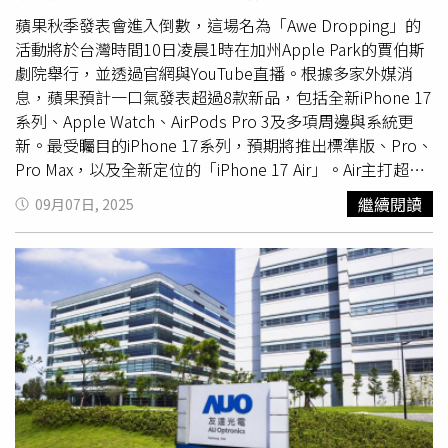
示，江洲地下長廊位於鳳山地質公園，全長53公里，為發育
於二疊紀可溶岩的巨型溶洞，被譽為「世界第一長洞」，洞
蘋果秋季發表會進入倒數，這場名為「Awe Dropping」的
內地形錯綜複雜、亂石密布，對探洞者極具挑戰性。救援隊
活動將於台灣時間10日凌晨1時在加州Apple Park的賈伯斯
表示，即便是熟練的探洞人士也需結伴而行，單獨進入極易
劇院舉行，並透過官網與YouTube直播。根據多家外媒消
迷路。當地相關部門表示，該洞穴早已禁止進入，近期卻因
息，蘋果預計一口氣發表超過8款新品，包括全新iPhone 17
為在社群平台爆紅成為熱門「打卡景點」，仍有遊客擅闖。
系列、Apple Watch、AirPods Pro 3及多項周邊與系統更
先前還出現遊客在鐘乳石上刻字破壞，引發公憤。今年4月
新。最受矚目的iPhone 17系列，預期將推出標準版、Pro、
起，當局已在洞口設置圍擋及警示標語，並明文禁止旅遊團
Pro Max，以及全新定位的「iPhone 17 Air」。Air主打超薄
與遊客私自進入未開發區域。
設計，厚度僅約5.5毫米，比iPhone 16 Pro再減少三分之
繼續閱讀
09月07日, 2025
一，機身雖可能僅配備單鏡頭與小容量電池，但搭載6.6吋
具ProMotion的螢幕、A19處理器與自研C1數據機，並支援
eSIM與USB-C。Pro與Pro Max則迎來自iPhone 12 Pro以來
的重大改版，背面相機模組改為橫向長條設計，並新增專屬
無線充電區塊。遠距鏡頭大幅升級至4800萬畫素，並傳出
支援可變光圈及前後鏡頭同步錄影。硬體搭載A19 Pro晶片
與更大電池。標準版iPhone 17則首度導入ProMotion，螢
幕放大至6.3吋。在配件方面，蘋果將以新材質保護殼取代
爭議不斷的FineWoven，並針對iPhone 17 Air設計專屬保險
槓式殼。Pro系列傳聞新增橘色，Air與標準版則以更亮眼的