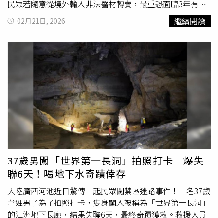
人」，顯示這類產品在部分消費者間具有一定口碑。
民眾若隨意從境外輸入非法醫材轉賣，最重恐面臨3年有期
徒刑及1000萬元罰金，切勿因一時方便或貪小便宜而誤觸
繼續閱讀
02月21日, 2026
法網。食藥署醫療器材及化粧品組組長錢嘉宏指出，經過持
續宣導並與電商平台合作打擊非法業者後，違規件數已有減
少趨勢，但仍有許多非醫療器材商在網路上非法販售醫材。
錢組長舉例，近年網路上常見宣稱具備量測血糖功能的「
智
慧手錶
」，事實上國內尚未核准此類產品，皆未通過食藥署
醫材認證，屬於違法產品。為確保消費安全，食藥署呼籲民
眾網購時應先「看清」產品屬性，並確認是否符合法規准許
在通訊通路販售的品項；依規定目前僅限第一等級及部分公
告之第二等級醫療器材得於網路販售。其次，民眾在購買前
應仔細「查證」，確認產品是否領有衛生福利部核發的「醫
療器材許可證或登錄字號」，例如網頁應標示「衛部（署）
醫器製字」、「衛部（署）醫器輸字」或「衛部醫器製壹登
37歲男闖「世界第一長洞」拍照打卡 爆失
字」等字樣。同時，賣家必須是合法登記的「醫療器材商」
聯6天！喝地下水奇蹟倖存
或「藥局」，且相關許可資訊應清楚揭露於販售頁面。最後
則是「安心用」，拿到產品後應詳閱說明書與注意事項，依
大陸廣西河池近日驚傳一起民眾闖禁區迷路事件！一名37歲
指示正確操作，若對產品資訊有疑慮，可至食藥署網站的
韋姓男子為了拍照打卡，隻身闖入被稱為「世界第一長洞」
「醫療器材許可證資料庫」線上查詢。針對違規行為，食藥
的江洲地下長廊，結果失聯6天，最終奇蹟獲救。救援人員