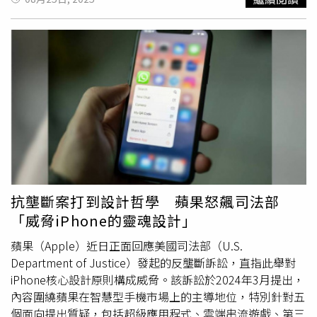
須遵守大量嚴格規定，包括禁止在後台拍照、不得佩戴
智慧
手錶
等，否則將面臨立即解僱。麥可指出，「任何可能分心
的裝置都被禁用，像是在操作遊樂設施時戴
智慧手錶
就可能
被開除。」儘管身兼多職，他的年薪仍不到4萬5千美元（約
新台幣144萬元），然而工作時每天幾乎都必須長時間站
立，勞累程度極高。麥可直言，最讓人難以忍受的，是部分
管理層對基層員工的冷漠與缺乏同理心。他舉例，一名實習
生曾在遊戲區隧道中撞到頭，出現腦震盪症狀，卻遭主管責
罵而非獲得醫療協助。另一起事件中，一名年長員工在工作
時突發嚴重疾病，當值經理建議關閉設施處理，但部門主管
仍堅持讓設施運作，嚴重打擊團隊士氣，「我們後來向管理
層反映，大家覺得他們不在乎我們。他們只回說『很遺憾你
抗壟斷案打到設計哲學 蘋果怒飆司法部
有這樣的感受，但我們不同意』。」麥可接著提到，他們每
「威脅iPhone的靈魂設計」
天面對數萬名遊客，其中少部分自以為是、態度惡劣，「時
間久了就會習慣，但有些情況真的讓人崩潰。」儘管吐槽連
蘋果（Apple）近日正面回應美國司法部（U.S.
連，麥可也承認在迪士尼工作確實有一些優點，例如免費入
Department of Justice）發起的反壟斷訴訟，直指此舉對
園、員工專屬活動、商品折扣、健全的健康保險，以及搶先
iPhone核心設計原則構成威脅。該訴訟於2024年3月提出，
體驗新設施的機會。話鋒一轉，他強調，這些福利不足以抵
內容圍繞蘋果在智慧型手機市場上的主導地位，特別針對五
消工作帶來的體力與情緒壓力，加上佛州生活成本攀升、薪
個面向提出質疑，包括超級應用程式、雲端串流遊戲、第三