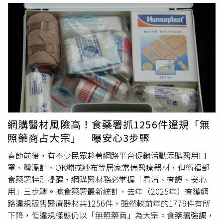
品牌愛用者，得知其為台灣製產品後更感驚喜。此外，她也
特別指定購買台鹽鹼性水，原因是曾觀看網紅Joeman影片
後產生興趣。在保健相關產品方面，該名女友亦鎖定台灣品
牌益生菌，並表示自己長期跨國回購，對產品差異具有一定
了解，甚至會透過影片介紹分享使用心得。同時，她也對農
會推出的食品表現出高度興趣，並將其納入購物清單。此
外，包括萬國通路行李箱與台灣傳統刮痧用品也在採購範圍
內。原PO透露，女友甚至特別安排時間體驗刮痧課程，顯
示對台灣文化與相關產品的投入程度。貼文曝光後，引發大
量網友回應，「我馬來西亞的親戚要來台灣前，也在問我母
網購醫材風險高！食藥署抓1256件違規「無
子鱷魚拖鞋，到底在大馬是多紅？」、「母子鱷魚拖鞋真的
照藥商占大宗」 曝安心3步驟
好穿」、「母子鱷魚拖鞋一生推，耐用好穿到不行，夾腳拖
久穿指縫不會痛，穿來農活爬樹也不會爆掉」、「能找到最
春節前後，有不少民眾趁著網路平台促銷活動添購醫用口
基層的農會了，這真是猛人」、「萬國通路的行李箱，我用
罩、體溫計、OK繃或紗布等居家常備醫療器材，但衛福部
了30年，每咖用10年，品質超級好的」、「謝謝你提供了
食藥署特別提醒，網購醫材務必掌握「看清、查證、安心
送給外國人的伴手禮清單」。留言中也出現多則對「母子鱷
用」三步驟。據食藥署最新統計，去年（2025年）查獲網
魚拖鞋」與農會產品的正面評價，有網友指出相關商品兼具
路違規販售醫療器材共1256件，雖然較前年的1779件有所
實用性與價格優勢，另有人直言「能找到農會的都是狠
下降，但違規樣態仍以「無照藥商」為大宗。食藥署強調，