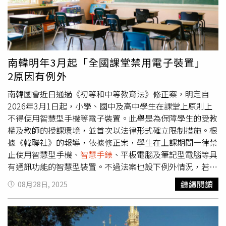
高來到12.4元，終場上漲0.4%，收至12.3元，成交量達2萬
7986張。友達ADR 3日於美股收盤上漲2.98%，以4.84美元
作收。
南韓明年3月起「全國課堂禁用電子裝置」
2原因有例外
南韓國會近日通過《初等和中等教育法》修正案，明定自
2026年3月1日起，小學、國中及高中學生在課堂上原則上
不得使用智慧型手機等電子裝置。此舉是為保障學生的受教
權及教師的授課環境，並首次以法律形式確立限制措施。根
據《韓聯社》的報導，依據修正案，學生在上課期間一律禁
止使用智慧型手機、
智慧手錶
、平板電腦及筆記型電腦等具
有通訊功能的智慧型裝置。不過法案也設下例外情況，若學
生因身心障礙或特殊教育需求需作為輔助工具使用，或基於
繼續閱讀
08月28日, 2025
教育目的、緊急狀況，且經校長或教師同意，則可在課堂內
使用相關設備。此外，修正案授權學校校長與教師得視需
要，進一步限制學生在校園範圍內使用或持有智慧型裝置。