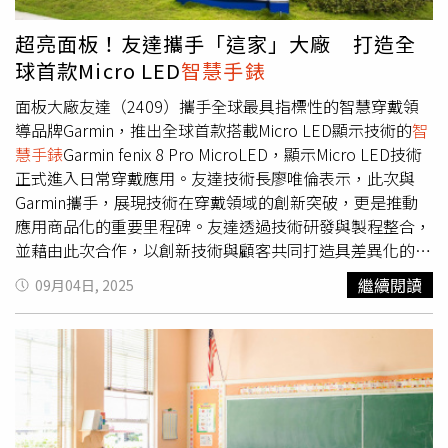
色系吸引目光。
智慧手錶
部分，Apple Watch Ultra 3將是主
角，傳聞配備更大螢幕、S11晶片，並支援5G RedCap與衛
超亮面板！友達攜手「這家」大廠 打造全
星緊急通訊，直攻佳明（Garmin）的戶外市場。Apple
球首款Micro LED
智慧手錶
Watch Series 11僅在亮度與顏色上微調，入門款SE則放大
螢幕並換上更快處理器。音訊裝置AirPods Pro 3也將亮
面板大廠友達（2409）攜手全球最具指標性的智慧穿戴領
相，除導入心率偵測，更有望搭載即時翻譯功能，結合
導品牌Garmin，推出全球首款搭載Micro LED顯示技術的
智
「Apple Intelligence」的跨裝置AI能力，讓跨語言對話成
慧手錶
Garmin fenix 8 Pro MicroLED，顯示Micro LED技術
為可能。新款充電盒體積縮小並加入電容觸控，配對更直
正式進入日常穿戴應用。友達技術長廖唯倫表示，此次與
覺。軟體更新方面，iOS 26、watchOS 26與macOS 26將同
Garmin攜手，展現技術在穿戴領域的創新突破，更是推動
步登場，蘋果強調新版將全面整合AI，強化裝置間的互動。
應用商品化的重要里程碑。友達透過技術研發與製程整合，
此外，AirTag 2、搭載M5晶片的iPad Pro、Vision Pro更新，
並藉由此次合作，以創新技術與顧客共同打造具差異化的市
以及升級處理器與音效的Apple TV與HomePod mini，也被
場競爭力。Garmin健身與戶外事業群執行副總裁Joe
繼續閱讀
09月04日, 2025
視為後續重點。
Schrick表示，此款1.4吋
智慧手錶
具備高達326 PPI的畫素密
度，搭載超高亮度的Micro LED顯示器在烈日陽光下也能提
供清晰的視覺體驗，推動運動科技邁向全新高度。友達長期
深耕Micro LED前瞻顯示技術，並結盟生態圈，串連技術至
實現量產，已分別在電視及車用等領域導入市場；此次攜手
Garmin推出智慧腕錶，標誌著Micro LED顯示技術正式進入
日常穿戴應用，深入擴展至個人使用場景。友達4日股價最