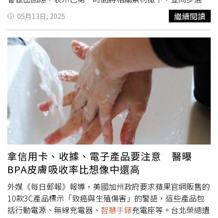
各通路停止使用。2025雙北世界壯年運動會即將在本週六
繼續閱讀
05月13日, 2025
（5月17日）登場，開始為期2週的比賽。不過賽前陸續爆
出各式各樣的問題。如上週有世壯運的志工反應，志工證上
的英文名字翻譯相當無厘頭，將姓氏的「王」翻譯成
「King」，其餘的中文拼音方式也與認知不同。近日則有大
量網友在網路上反映，繳交報名費3600元領取到的選手物
資包裡，配置的智慧型手錶不只難以滑動，會當機、Lag，
有些人甚至連設定都點不進去。此外，由大會主辦方推出的
世壯運App，不僅載入速度慢，還頻頻傳出故障災情，甚至
有選手反映下載後無法使用，同樣引起關注。還有不少民眾
指出，在街頭出現的世壯運告示牌、宣傳品都出現誤謬，比
如在路邊電線桿上掛著的世壯運看板上，大大地寫著「新北
市蘆竹國民運動中心」，就被吐槽「新北是蘆洲，桃園是蘆
拿信用卡、收據、電子產品要注意 醫曝
竹，Ok？」12日，又有網友在Threads分享，在台北松菸園
BPA皮膚吸收率比想像中還高
區外看到世壯運宣傳布條「台北歡迎你」，卻在下面的英文
版標語中將「TAIPEI」多加了一個「I」，變成了
外媒《每日郵報》報導，美國加州政府要求蘋果官網販售的
「WELCOME TO TAIIPEI」，讓網友好奇發問：「真的很好
10款3C產品標示「致癌與生殖傷害」的警語，這些產品包
奇到底是不是故意多一個I，還是有什麼諧音哏是我沒get到
括行動電源、無線充電器、
智慧手錶
充電座等。台北榮總遺