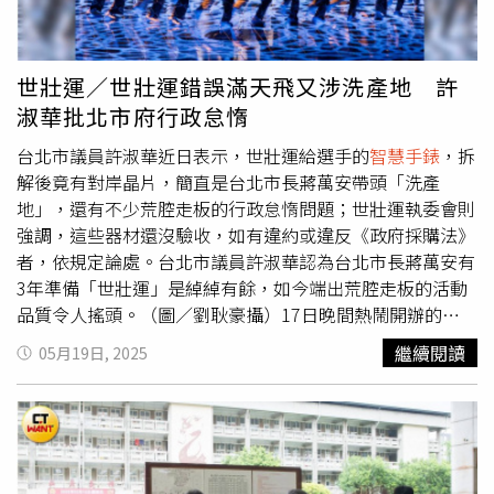
時。政府強調，健康的螢幕使用不僅限於時間控制，「更需
平衡螢幕時間與其他活動，以及培養正向的線上體驗。」據
悉，此建議使荷蘭與歐洲其他年齡規範趨於一致。在法國與
世壯運／世壯運錯誤滿天飛又涉洗產地 許
西班牙支持下，希臘率先提出歐盟應如何限制兒童使用網路
淑華批北市府行政怠惰
平台的提案。法國、希臘與丹麥主張應禁止15歲以下使用社
交媒體，西班牙則建議將年齡限制設為16歲；瑞典也於去年
台北市議員許淑華近日表示，世壯運給選手的
智慧手錶
，拆
發布限制兒童螢幕時間的建議。去年澳洲成為全球首個禁止
解後竟有對岸晶片，簡直是台北市長蔣萬安帶頭「洗產
16歲以下用戶使用社交媒體的國家，這項禁令旨在保護年輕
地」，還有不少荒腔走板的行政怠惰問題；世壯運執委會則
人的心理健康，並減少網路霸凌等負面影響；若社群媒體平
強調，這些器材還沒驗收，如有違約或違反《政府採購法》
台違反規定，可能面臨高額罰款。紐西蘭總理盧克森
者，依規定論處。台北市議員許淑華認為台北市長蔣萬安有
（Christopher Luxon）之後也仿效澳洲的做法，提出項草
3年準備「世壯運」是綽綽有餘，如今端出荒腔走板的活動
案，建議禁止16歲以下兒童使用社群媒體，並要求社群媒體
品質令人搖頭。（圖／劉耿豪攝）17日晚間熱鬧開辦的
公司驗證用戶年齡。報導補充，荷蘭兒童權益組織
「2025 雙北世界壯年運動會」吸引了海內外超過25,000人
繼續閱讀
05月19日, 2025
「KidsRights」6月初曾警告，社交媒體平台的「無節制擴
報名參加，沒想到卻接連爆出爭議，先是宣傳海報將台北英
張」正引發全球兒童與青少年前所未有的心理健康危機。該
文「TAIPEI」拼成「TAIIPEI」、志工證姓名也被依照意思
組織報告指出，被其稱為「有問題」的社交媒體使用情況正
直譯，還有賽程混亂讓不少選手空等、之後才知自己參加的
在增加，過度網路使用與自殺企圖存在直接關聯。但報告也
比賽早就「比完了」，另有宣傳看板直接印出「四邊包繩不
警告，全面禁令並非解決之道，「此類全面禁令可能侵犯兒
打洞」也令人咋舌。而許淑華發現，攸關計時公正性的
智慧