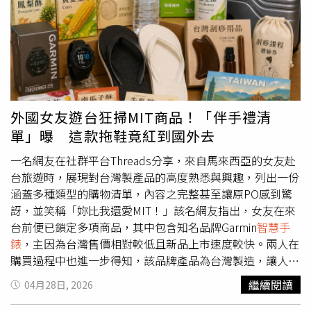
口處的掃描機，會員一進門刷卡，後台系統就會同步抓出個
人資料。這讓分店管理階層在會員走向退貨櫃台前，就能提
前鎖定退貨率異常的黑名單。 高頻退貨標記： 如果系統偵
測到某個帳戶的退貨頻率高得嚇人，反觀平時正常消費的會
員，該帳戶就會被自動鎖定。接下來只要這名會員想退貨，
就必須經過經理層級點頭批准才能放行，無法像過去一樣輕
鬆過關。 嚴審生鮮食品： 雖然好市多接受已開封食品退
外國女友遊台狂掃MIT商品！「伴手禮清
貨，但原則上剩餘量必須維持在50%以上。如果拿過期很
單」曝 這款拖鞋竟紅到國外去
久、早就腐爛變質的食物硬要退款，賣場極可能直接拒絕。
報導強調，好市多會將所有會員的退貨歷史「一筆不漏」地
一名網友在社群平台Threads分享，來自馬來西亞的女友赴
記錄下來。如果消費者總是把商品用到極致才拿來退，一旦
台旅遊時，展現對台灣製產品的高度熟悉與興趣，列出一份
帳戶遭到審核，經理隨時有權利當場剪卡、強制取消會員資
涵蓋多種類型的購物清單，內容之完整甚至讓原PO感到驚
格。 更多三立新聞網報導． 馬斯克隨川普訪中目的曝光！
訝，並笑稱「妳比我還愛MIT！」該名網友指出，女友在來
北京狠阻966億設備大單 特斯拉慘踢鐵板． 彰化麵店收攤
台前便已鎖定多項商品，其中包含知名品牌Garmin
智慧手
竟遇死劫！疲勞小貨車失控狂撞一家三口 父女命危母重
錶
，主因為台灣售價相對較低且新品上市速度較快。兩人在
傷． 川普黃仁勳剛走！中國海關突封殺輝達特製顯卡 狠砸2
購買過程中也進一步得知，該品牌產品為台灣製造，讓人對
兆護航本土晶片廠
本土產業有更多認識。除了電子產品外，生活用品同樣在清
繼續閱讀
04月28日, 2026
單之中。原PO提到，當兩人逛賣場時，女友看到「母子鱷
魚拖鞋」時表現出高度興趣，並表示自己在馬來西亞即為該