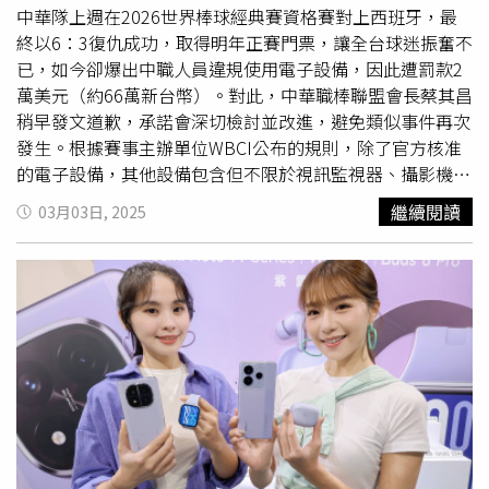
究發現，只要手接觸含雙酚A的收據5秒鐘，就會有大約1微
中華隊上週在2026世界棒球經典賽資格賽對上西班牙，最
克雙酚A沾在手指上，如果手是濕的、油的，吸收量還會直
終以6：3復仇成功，取得明年正賽門票，讓全台球迷振奮不
接增加10倍，而且這些雙酚A不只是附著在皮膚表面，它會
已，如今卻爆出中職人員違規使用電子設備，因此遭罰款2
慢慢滲透進去，24小時內大約有25%能夠穿透皮膚，進入
萬美元（約66萬新台幣）。對此，中華職棒聯盟會長蔡其昌
血液循環。張家銘提醒，雙酚A可能引發的健康問題，尤其
稍早發文道歉，承諾會深切檢討並改進，避免類似事件再次
是孕婦和孩童要特別小心，雙酚A之所以令人擔憂，是因為
發生。根據賽事主辦單位WBCI公布的規則，除了官方核准
它模仿人體雌激素，會干擾賀爾蒙系統，影響生殖健康、發
的電子設備，其他設備包含但不限於視訊監視器、攝影機
育，甚至增加某些癌症的風險，研究發現，雙酚A可能降低
（含場內攝影機）、雷達追蹤系統、重播影像系統、電腦、
繼續閱讀
03月03日, 2025
男性睪固酮，影響精子數量，導致不孕，而對女性來說，則
筆記型電腦、平板電腦、手機、
智慧手錶
、對講機，或任何
可能干擾卵巢功能，甚至影響胎兒發育，如果孕婦長期接觸
可發送無線訊號的電子設備，在比賽期間均禁止出現在球隊
雙酚A，未來孩子罹患內分泌相關疾病的風險可能會更高。
休息區、牛棚或場上。據了解，在首場對戰西班牙的比賽
張家銘說，除此之外，雙酚A也與乳癌、前列腺癌、甲狀腺
中，協助搬運的中職人員就在放裝備的辦公室違規使用手
疾病有關，甚至可能影響兒童的神經發育，導致注意力不集
機，此外筆電、印表機等禁用設備，也出現在中華隊辦公
中、過動症（ADHD）風險上升，「現在，我們需要的不只
室，並列印情蒐資料，遭大聯盟人員制止，事後被主辦單位
是『BPA-Free』的標籤，而是更透明的資訊、更嚴格的產
裁罰2萬美元。不僅如此，主辦單位更嚴正警告，如果再有
品標準，確保BPA及其替代物的安全性。」
類似違規情形，不排除取消中華隊參賽資格。對此，中職表
示，確實有協助搬運的同仁在放裝備的辦公室使用手機而違
規，賽後大會依規定予以罰鍰，這部分將由聯盟繳納，後續
會加強教育並改進。中職會長蔡其昌稍早也在Threads發文