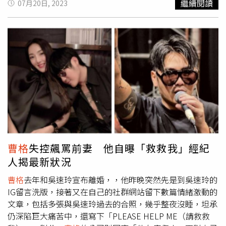
繼續閱讀
07月20日, 2023
黃大煒脫下西裝外套，以吉他自彈自唱《Cocktail Party》
掉臉書大頭貼，改為先前演唱會宣傳新拍的形象照，準備好
和《讓每個人都心碎》，貫徹其搖滾的靈魂。
曹格
再次出場
將心力回歸音樂事業，迎接22日的演出。
曹格
去年和吳速玲
帶來〈海闊天空〉後，表示自己經常感謝別人，但往往卻忘
宣布離婚，未料他13日晚間突然到吳速玲的IG留言洗版，接
記要謝謝自己，就連身邊多年不見的好朋友和好兄弟，也提
著又在自己的社群網站留下數篇情緒激動的文章，包括多張
醒他要多愛自己。儘管他坦言至今仍不懂得該如何愛自己，
與吳速玲過去的合照，幾乎整夜沒睡，坦承仍深陷巨大痛苦
但他承諾會努力嘗試，隨後眼眶裡突然閃起了淚光，哽咽
中。
曹格
更新臉書、IG。（圖／翻攝自
曹格
臉書、IG）原
說：「今晚好想自私一點，跟自己說要謝謝我自己，一輩子
來，吳速玲先前在社群媒體發佈一篇在自家陽台的照片，而
就這麼一次，可以嗎？」
後「德祥海運」的少東陳劭翔則是在下方留言「錦緞好
美」，此舉引來
曹格
瘋狂留言，對於
曹格
「激動反應」，吳
速玲似乎不以為意，而
曹格
14日上午又發文表示自己仍深陷
巨大的痛苦裡，更寫下「PLEASE HELP ME（請救救
我）」，讓粉絲都很心疼又擔心。對於
曹格
狀況，唱片公司
曹格
失控飆罵前妻 他自曝「救救我」經紀
當時回覆，「他在療傷中，面對自己內心的傷，也在努力變
人揭最新狀況
成一個更好的自己，不讓大家擔心，謝謝大家的關心，如今
曹格
也親曝自身狀況，網友也紛紛鼓勵「恭喜！好開心能迎
曹格
去年和吳速玲宣布離婚，，他昨晚突然先是到吳速玲的
來哥的好消息」、「加油，不要放棄」、「你是最棒的，也
IG留言洗版，接著又在自己的社群網站留下數篇情緒激動的
一直都做得很棒」、「期待演唱會見」。
文章，包括多張與吳速玲過去的合照，幾乎整夜沒睡，坦承
仍深陷巨大痛苦中，還寫下「PLEASE HELP ME（請救救