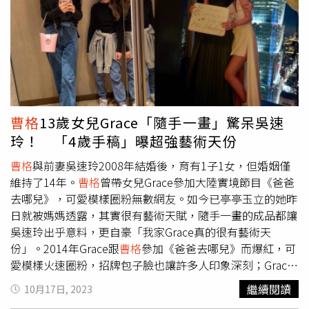
「要不是我這幾年脾氣修煉的平靜，真的會跟他槓上」，最
後帶著滿肚子火下車，本來想要投訴，但看在司機年紀大的
份上，就決定算了。接著話鋒一轉，她分享在馬祖吃的燕
餃，「不想跟鳥司機計較，還是看看好吃的比較開心」，轉
念找回好心情。
曹格
13歲女兒Grace「隨手一畫」驚呆吳速
玲！ 「4歲手稿」曝超強藝術天份
曹格
與前妻吳速玲2008年結婚後，育有1子1女，但婚姻僅
維持了14年。
曹格
曾帶女兒Grace參加大陸實境節目《爸爸
去哪兒》，可愛模樣圈粉無數網友。如今已亭亭玉立的她昨
日就被媽媽透露，其實很有藝術天賦，隨手一畫的成品都讓
吳速玲出乎意料，更自豪「我家Grace真的很有藝術天
份」。2014年Grace跟
曹格
參加《爸爸去哪兒》而爆紅，可
愛模樣火速圈粉，招牌包子臉也讓許多人印象深刻；Grace
在上月迎來13歲生日，早已褪去稚氣的她多了一份少女感，
繼續閱讀
10月17日, 2023
更經常在IG上分享生活。吳速玲再翻出Grace過去的作品，