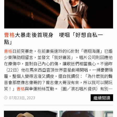
言並沒有別的意思，這才讓
曹格
冷靜下來，後來情緒性的留
言也已刪除。而
曹格
昨天在臉書「
曹格
Gary Chaw」發文，
表示自己在9月、10月陸續在在台北及台中舉辦2場演唱
會，，並公布了有關演唱會的相關時間、地點、與售票資
訊。且貼文發布後，吳速玲也在
曹格
的社群悄悄按讚，讓外
界看出即便兩人已經離婚，但她依舊很支持前夫
曹格
的歌唱
曹格
大暴走後首現身 哽咽「好想自私一
事業，雙方並未因為婚姻破局而交惡。
點」
曹格
日前突暴走，在前妻吳速玲的IG針對「德翔海運」已婚
少東陳劭翔留言，並發文「我好痛苦」，唱片公司則回應他
在療傷中，面對自己內心的傷，讓歌迷們相當擔心。不過昨
（22日）他在馬來西亞雲頂世界雲星劇場開唱，一掃憂鬱陰
霾，整個人變得活潑又調皮，還自我調侃：「為什麽我的聲
音會那麽像志偉哥的？曾志偉大哥沒有來，所以我可以開玩
笑！」
曹格
與幸運粉絲互動。（圖／滾石唱片提供）有別於
去年11月的首場演出，此次的演唱會主要以
曹格
的創作歌曲
繼續閱讀
07月23日, 2023
為主，以〈寂寞先生〉為演唱會掀開序幕後，緊接著帶來快
歌〈3-7-20-1〉、〈荷里活〉、〈起床歌〉，迅速炒熱現場
氣氛。唱到〈數到五答應我〉時，他的外套鈕扣突然鬆開，