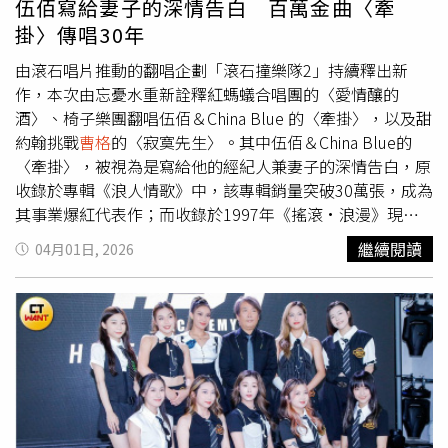
伍佰寫給妻子的深情告白 百萬金曲〈牽
掛〉傳唱30年
由滾石唱片推動的翻唱企劃「滾石撞樂隊2」持續釋出新
作，本次由忘憂水重新詮釋紅螞蟻合唱團的〈愛情釀的
酒〉、椅子樂團翻唱伍佰＆China Blue 的〈牽掛〉，以及甜
約翰挑戰
曹格
的〈寂寞先生〉。其中伍佰＆China Blue的
〈牽掛〉，被視為是寫給他的經紀人兼妻子的深情告白，原
收錄於專輯《浪人情歌》中，該專輯銷量突破30萬張，成為
其事業爆紅代表作；而收錄於1997年《搖滾·浪漫》現場
專輯的版本亦創下70萬張銷量，兩張專輯合計突破百萬。忘
繼續閱讀
04月01日, 2026
憂水翻唱紅螞蟻合唱團〈愛情釀的酒〉。（圖／滾石提供）
椅子樂團主唱仲穎表示：「高中學吉他時這首歌是教材之
一，所以很有畫面！」在改編上，椅子樂團縮短90年代歌曲
結構，另一位主唱詠靖也分享：「我們很喜歡《怪奇物
語》，因此加入許多 80 年代合成器元素，想帶大家來一場
跨越時空的旅行。」貝斯手伯元指出，錄製過程具挑戰性，
尤其高潮段需突破聲音讓情感完全釋放。有別於原版結尾，
他們讓聲音停留在最高音，並以五聲音階吉他 solo 淡出，