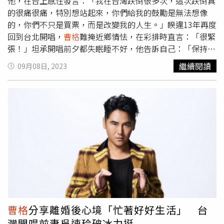
他，在台上感性發言：「我在台灣跌倒很多次，這次跌倒真
的很痛很痛，特別想站起來，你們給我的鼓勵是無法想像
的，你們不只是買票，而是改變我的人生。」睽違13年再度
回到台北開唱，
曹格
難掩近鄉情怯，在彩排時直言：「很緊
張！」坦承開唱前夕都失眠睡不好，他告訴自己：「保持平
常心，自然放鬆的演出，希望能和粉絲開心的近距離互
繼續閱讀
09月08日, 2023
動。」而他在演唱〈掌紋〉前忍不住有感而發，
曹格
表示：
「這首我要送給特別的人，她叫吳速玲。」正當全場驚訝之
際，
曹格
突然指向台下說：「騙你們的。」讓歌迷們全嚇
傻。歷經離婚低潮的
曹格
，坦言自己開唱前夕失眠睡不好。
（圖／焦正德攝）
曹格
接著表示自己曾被算命師說命非常
好，但卻在去年離婚，他接著說：「這一年我發現並不是這
樣，但我還活著，這只是一個過程。」同時不忘對前妻吳速
玲喊話：「我還是愛她的，I Will always love her。」並將
〈掌紋〉歌詞中沒有「輸贏」，改成沒有「速玲」，看來依
舊對於前妻仍難以忘懷。除了演唱自身成名金曲外，
曹格
更
以Unplugged方式重新演繹大家耳熟能詳的華語情歌組曲，
包括〈愛我別走〉、〈眼淚〉、〈味道〉。他也表示：「接
曹格
分享離婚後心境「忙著好好生活」 台
下來幾首歌如果我唱不下去，拜託你們幫我唱，這是今晚演
灣開唱前妻吳速玲破冰力挺