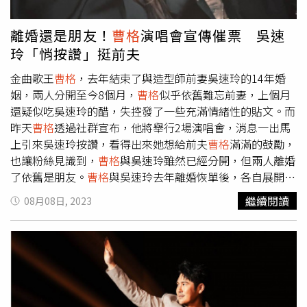
狂野以及男人的柔情鐵血。出道20多年，
曹格
分享：「有些
事情變了、有些事情沒有改變，最近正忙著好好生活、好好
離婚還是朋友！
曹格
演唱會宣傳催票 吳速
成長，把自己的喜怒哀樂都透過歌曲記錄下來。」對於音樂
玲「悄按讚」挺前夫
創作，他也自認心境上有所變化：「這二十年間，痛的更
痛、舒服的更舒服、自在的更自在，不自在的，慢慢變不在
金曲歌王
曹格
，去年結束了與造型師前妻吳速玲的14年婚
了。」
曹格
《別具一格》演唱會將於9月8日在Legacy台
姻，兩人分開至今8個月，
曹格
似乎依舊難忘前妻，上個月
北、10月8日在Legacy台中開唱，門票8月11日中午12點開
還疑似吃吳速玲的醋，失控發了一些充滿情緒性的貼文。而
賣。
昨天
曹格
透過社群宣布，他將舉行2場演唱會，消息一出馬
上引來吳速玲按讚，看得出來她想給前夫
曹格
滿滿的鼓勵，
也讓粉絲見識到，
曹格
與吳速玲雖然已經分開，但兩人離婚
了依舊是朋友。
曹格
與吳速玲去年離婚恢單後，各自展開新
生活，但雙方的一言一行與互動，仍受外界關注。像是上月
繼續閱讀
08月08日, 2023
中旬，吳速玲在IG發佈一則自家陽台的照片，引來「德祥海
運」少東陳劭翔留言：「錦緞很美」。看似好友的回應，卻
引來前夫
曹格
，疑似吃醋瘋狂留言。
曹格
宣布演唱會，前妻
吳速玲悄悄按讚力挺。（圖／翻攝自
曹格
臉書）後來陳劭翔
的妻子陳薇趕緊出面澄清，表示丈夫所指的「錦緞」，是吳
速玲陽台上的植物，該職務是他們夫妻所送，強調丈夫的留