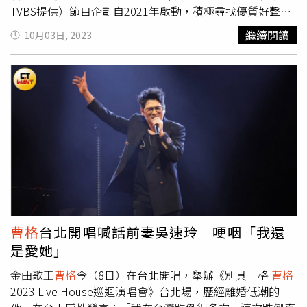
TVBS提供）節目企劃自2021年啟動，積極尋找優質好聲
音，經由萬人海選後留下30位音樂好手參與節目錄製，幕後
繼續閱讀
10月03日, 2023
製作陣容頂尖，包括入圍逾10次金鐘獎的總導演紀倪君、金
曲獎最佳演唱錄音專輯獎得主的音樂統籌吳蒙惠，以及榮獲
金鐘剪輯獎的主剪師粘瓈文。由「音樂頭目」張震嶽領軍
「音樂精靈」米非，以及周華健、蘇慧倫、任賢齊、李心
潔、徐懷鈺、于子育、
曹格
、頑童MJ116、八三夭、曹雅
雯、孫盛希、陳零九、邱鋒澤、賴晏駒、李浩瑋、U:NUS等
15組巨星歌手，華麗陣容橫跨滾石各個經典時代，將以不同
角色身份參與節目。《滾石摘星號》將生活與大自然的一角
一隅成為表演舞台，體驗當地生活、認識滋養著各類潛能的
這片土地，讓觀眾隨著滾石巨星遍訪台灣各地人文特色，選
手們透過創新改編重新傳唱經典，也唱出自己的生命故事，
整趟旅程中，多達80首滾石歌曲將以各種形式重新被演繹，
曹格
台北開唱喊話前妻吳速玲 哽咽「我還
不論是翻唱、改編或原唱經典重現，都將帶領所有觀眾走入
是愛她」
40年的本土音樂回憶。《滾石摘星號》10月28日起，每周
六晚間8點TVBS播出。
金曲歌王
曹格
今（8日）在台北開唱，舉辦《別具一格
曹格
2023 Live House巡迴演唱會》台北場，歷經離婚低潮的