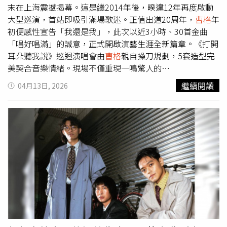
supergarychaw）
曹格
事後也發現錯誤後已刪除原貼文，並
末在上海震撼揭幕。這是繼2014年後，暌違12年再度啟動
另發動態回應此事，留言自嘲「我老花miss了個R啊」，說
大型巡演，首站即吸引滿場歌迷。正值出道20周年，
曹格
年
明是因視力影響導致輸入錯誤。該回應再度引發討論，也讓
初便感性宣告「我還是我」，此次以近3小時、30首金曲
整起事件持續受到關注。事實上，
曹格
過去曾多次因性向話
「唱好唱滿」的誠意，正式開啟演藝生涯全新篇章。《打開
題受到討論。早年因外型與形象被部分族群關注，2008年
耳朵聽我說》巡迴演唱會由
曹格
親自操刀規劃，5套造型完
他在金曲獎領獎時曾表示「我不是gay的」，並解釋當時已
美契合音樂情緒。現場不僅重現一鳴驚人的
有交往對象，卻頻繁被詢問性向而感到困擾。不過相關發言
〈Superwoman〉，當經典作〈背叛〉前奏響起，更掀起全
繼續閱讀
04月13日, 2026
當年曾引發部分同志族群不滿，掀起爭議。此次因打字誤植
場萬人大合唱，情緒瞬間沸騰。一向真誠面對脆弱的
曹格
，
再度出現「Gay」字樣，也讓過往事件被重新提起。
在演唱〈寂寞寂寞不好〉時因感觸過深激動落淚，數度哽咽
無法成聲，這份真實的流露引發台下歌迷集體「破防」，不
少觀眾直言「整場從頭哭到尾」，現場共振的情緒張力將演
出推向最高潮。
曹格
2026《打開耳朵聽我說》巡迴演唱會
於上周末在上海震撼揭幕。（圖／滾石提供）面對久違的大
型舞台，
曹格
坦言緊張到一度忘記開場詞，但其標誌性的
「殿堂級高音」依舊穩定且爆發力十足。演出結束後，社群
討論熱度居高不下，歌迷紛紛感嘆「終於等到
曹格
」。上海
站落幕後，巡演將接力前往廣州、北京及港澳等城市。