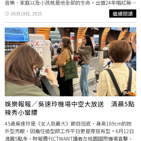
音樂、家庭以及小孩就是他全部的生命。出道24年唱紅無數
經典歌曲，
曹格
演唱會上為了呼應〈梁山伯與茱麗葉〉，特
繼續閱讀
05月19日, 2025
別邀請了三位「茱麗葉」上台合唱，有趣的是，台下男歌迷
不服氣，紛紛舉手要上台搶角色，也想化身「茱麗葉」與
曹
格
合唱，讓
曹格
靈機一動，點名3位男粉絲與1位女粉絲一起
上台，現場更演繹〈兩支戀人〉MV橋段，還大玩雙人舞、
上演「求婚戲碼」，甚至開玩笑說要把歌迷「帶回家」。此
外，
曹格
也為澳門歌迷準備的〈追〉、〈男人KTV〉等粵語
歌曲，以及自己最經典的創作〈背叛〉，壓軸則是送上搖滾
經典〈海闊天空〉，點燃全場最後一波高潮，他甚至動情地
提起一隻曾經在最低谷時期遇到的流浪貓，是那個小生命，
喚醒了他對生活的希望。而真正讓他堅持下去的，是一路不
離不棄的歌迷，也向全場澳門歌迷喊話，約定好下次再見。
同時，
曹格
也念念不忘台灣的歌迷，距離上一張在2019年
娛樂報報／吳速玲機場中空大放送 清晨5點
發行的專輯《曹小格 Super Junior》，如今已經相隔6年，
辣秀小蠻腰
他也打包票承諾今年一定會有全新作品跟大家見面，關於演
出部分也在計畫當中，「今年一定會有新歌，也有一些演出
45歲吳速玲是《女人我最大》節目班底，身高169cm的她
的計畫，請大家拭目以待」。
曹格
17日在澳門舉辦《CRAZY
外型亮眼，因擔任造型師工作平日更是穿搭有型。6月12日
FOR LIVE》演唱會。（圖／滾石提供）
清晨5點多，時報周刊CTWANT讀者在桃園國際機場直擊，