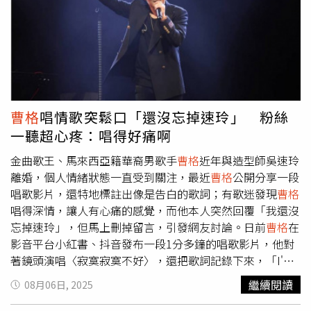
女陳琳組團出道。（圖／趙文彬攝）記者會上凃惠源小22歲
的嫩妻呂婕菲也一同出席，而最受矚目的「HYT Young
Stars」由學苑TOP Class學員組成，他們融合K-POP活力與
歐美唱跳風格，展現全開麥訓練成果，陳致遠與秀琴的19歲
愛女陳琳也在其中，凃惠源大讚陳琳是個很認真的學生，希
望能夠幫助她找到屬於自己的舞台。
曹格
唱情歌突鬆口「還沒忘掉速玲」 粉絲
一聽超心疼：唱得好痛啊
金曲歌王、馬來西亞籍華裔男歌手
曹格
近年與造型師吳速玲
離婚，個人情緒狀態一直受到關注，最近
曹格
公開分享一段
唱歌影片，還特地標註出像是告白的歌詞；有歌迷發現
曹格
唱得深情，讓人有心痛的感覺，而他本人突然回覆「我還沒
忘掉速玲」，但馬上刪掉留言，引發網友討論。日前
曹格
在
影音平台小紅書、抖音發布一段1分多鐘的唱歌影片，他對
著鏡頭演唱〈寂寞寂寞不好〉，還把歌詞記錄下來，「I'm
sorry我不是壞男孩，I'm sorry我不會哄女孩，I'm sorry我
繼續閱讀
08月06日, 2025
沒有跑車和豪宅，I'm sorry你曾經受傷害，I'm sorry你在
等對的愛，I'm sorry來不及把你藏起來，拼了命的刷存在都