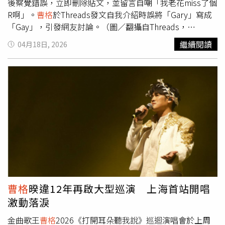
後察覺錯誤，立即刪除貼文，並留言自嘲「我老花miss了個
R啊」。
曹格
於Threads發文自我介紹時誤將「Gary」寫成
「Gay」，引發網友討論。（圖／翻攝自Threads，
supergarychaw）這位出道20年的金曲歌王近期展開全新巡
繼續閱讀
04月18日, 2026
演「打開耳朵聽我說」，並於2026年在上海舉行首場演
出。這場演出為他時隔12年再度登上大型場館舞台，同時也
是他與前妻吳速玲於2022年離婚後的重要公開音樂活動之
一，吸引大量歌迷到場支持。演出結束後，
曹格
透過社群平
台Threads連續發布多則貼文，分享現場照片與影片，記錄
重返舞台的心情。不過其中一則貼文卻因打字失誤引發關
注。他原本欲以英文名字「Gary」進行自我介紹，卻誤將其
寫成「Gay」，內容變成「我是Gay
曹格
，請多多指教」，
貼文迅速被網友截圖轉傳。該貼文曝光後引來大批網友留
言，有人以輕鬆語氣回應「嗨，Gay」、「請多多指教」，
也有人調侃「終於公開了」、「是不是打錯了」，將原本的
自我介紹轉化為網路話題。另有部分粉絲替他緩頰，認為應
曹格
暌違12年再啟大型巡演 上海首站開唱
為單純手誤，直言「你是Gary啦」，相關留言使討論持續升
激動落淚
溫，形成社群熱議。
曹格
發現打字錯誤後刪文，並留言自嘲
「我老花miss了個R啊」。（圖／翻攝自Threads，
金曲歌王
曹格
2026《打開耳朵聽我說》巡迴演唱會於上周