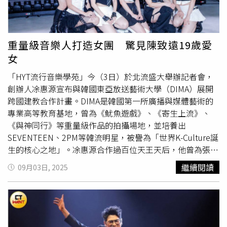
呈現更療癒且溫潤的全新樣貌。甜約翰改編
曹格
〈寂寞先
生〉。（圖／滾石提供）而紅螞蟻合唱團於 1985 年推出的
〈愛情釀的酒〉，是台灣藍調搖滾的重要里程碑，由主唱羅
紘武包辦詞曲創作，以極具穿透力的沙啞高音唱出如深夜飲
重量級音樂人打造女團 驚見陳致遠19歲愛
酒般濃烈哀愁。這首歌當年一度被團員黎旭瀛嫌「很俗」，
女
卻在經過後續製作打磨後成為樂團最受歡迎的代表作，更被
張震嶽、動力火車、五月天等接連翻唱，傳唱數十年。
曹格
「HYT流行音樂學苑」今（3日）於北流盛大舉辦記者會，
於2009年 發表的〈寂寞先生〉，創作源自其2008年事業與
創辦人凃惠源宣布與韓國東亞放送藝術大學（DIMA）展開
人生低谷時期，並非刻意為專輯打造，而是記錄自己面對錯
跨國建教合作計畫。DIMA是韓國第一所廣播與媒體藝術的
誤、重新審視自我、感到無助的「私房歌」，以極簡編曲襯
專業高等教育基地，曾為《魷魚遊戲》、《寄生上流》、
托出強烈孤獨感，並成為繼〈背叛〉後的現象級作品，奠定
《與神同行》等重量級作品的拍攝場地，並培養出
其「情歌王子」地位，同時也是公認的KTV飆高音魔王曲。
SEVENTEEN、2PM等韓流明星，被譽為「世界K-Culture誕
生的核心之地」。凃惠源合作過百位天王天后，他曾為張惠
妹、齊秦、李玟、蔡依林、張學友、劉德華、梅艷芳、陳奕
繼續閱讀
09月03日, 2025
迅、王力宏等人打造經典作品，並長期與
曹格
合作，包辦多
張專輯製作與編曲。他也曾多次受邀擔任《歌手》、《中國
好聲音》、《中國有嘻哈》等重量級節目專業評審，並致力
於培養新世代音樂人，指導過
曹格
、譚維維、金池、劉洲、
黃洋等，堪稱華語樂壇的幕後巨擘。陳致遠與秀琴的19歲愛