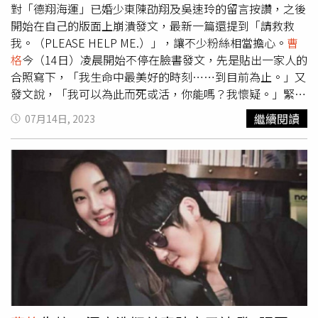
的痛嗎？不要以為自什麼都懂。小朋友……」對於
曹格
「激
對「德翔海運」已婚少東陳劭翔及吳速玲的留言按讚，之後
動反應」，吳速玲似乎不以為意，包括「德祥海運」少東陳
開始在自己的版面上崩潰發文，最新一篇還提到「請救救
劭翔的妻子陳薇也發布留言，看得出來彼此私下的好感情，
我。（PLEASE HELP ME.）」，讓不少粉絲相當擔心。
曹
曹格
似乎是會錯意，因為陳劭翔所指的「錦緞好美」，也是
格
今（14日）凌晨開始不停在臉書發文，先是貼出一家人的
因為太太送給吳速玲的，所以才會留言稱讚。
曹格
到了14日
合照寫下，「我生命中最美好的時刻……到目前為止。」又
上午又發文表示自己仍深陷巨大的痛苦裡，更寫下
發文說，「我可以為此而死或活，你能嗎？我懷疑。」緊接
「PLEASE HELP ME（請救救我）」，讓粉絲都很心疼又擔
著上午
曹格
在IG坦承，自己仍陷在巨大的痛苦裡，「請救救
繼續閱讀
07月14日, 2023
心，而
曹格
的的公司稍早也回覆，「他在療傷中，面對自己
我。（PLEASE HELP ME.）」
曹格
表示，自己仍陷在痛苦
內心的傷，也在努力變成一個更好的自己，不讓大家擔心，
裡。（圖／翻攝自IG／supergarychaw）不少人看完後湧入
謝謝大家的關心，公司會一直支持他的音樂事業」。
安慰，紛紛留言「有沒有辦法先做點其他的事情分心一下，
我知道很難很難，還是找朋友，專業人士聊一下」、「你不
是一個人大家都在」、「粉絲會一起陪你渡過難關加油」、
「你真愛她，放過她也放過自己吧」。吳速玲轉發陳薇限時
動態。（圖／翻攝自IG／5400wu）至於陳劭翔的妻子陳薇
則在限時動態上傳盆栽照並寫下，「錦緞他們的葉子像絨布
一樣的光澤感，放在家裡很美，植物用心照顧長得好能分株
給也愛惜的朋友，讓生命繼續延續、繼續漂亮，不用抱歉，
妳活得很漂亮，Love you，要好好照顧我們的錦緞。」同
時標註老公陳劭翔與吳速玲，之後吳速玲也轉發該則限時動