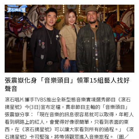
年僅4歲的她繪畫能力相當優秀。（圖／翻攝吳速玲IG）16
日吳速玲在IG上曬出Grace的畫作，只見畫面中僅用藍色原
子筆描繪出少女臉龐，不過細節滿滿，用原子筆描繪出的瞳
孔細膩到就像是被注入靈魂一樣，也讓吳素玲不禁表示「嚇
死媽媽我了」。另外，吳速玲再發出2張Grace年僅4歲時的
手稿，她在筆記本上畫出花豹的上半身，更懂得使用鉛筆畫
出陰影，製造毛色變化；另一張則是她看了吳速玲給的時尚
雜誌後，就用色鉛筆隨手一畫，而畫中有9位像是模特兒的
人，身穿五顏六色的服裝，令她驚喜直呼「我那時也是嚇
到」，更激發她在設計聯名服裝的靈感。
張震嶽化身「音樂頭目」領軍15組藝人找好
聲音
滾石唱片攜手TVBS推出全新型態音樂實境選秀節目《滾石
摘星號》今(3日)宣布定檔，貫串節目主軸的「音樂頭目」
張震嶽分享：「現在音樂的訊息很容易就可以取得，年輕人
看到網路上的紅人，會覺得好像很簡單，只看到表面的東
西，在《滾石摘星號》可以讓大家看到所有的過程。」《滾
石摘星號》卡司堅強，將帶領觀眾進入音樂旅程。（圖／