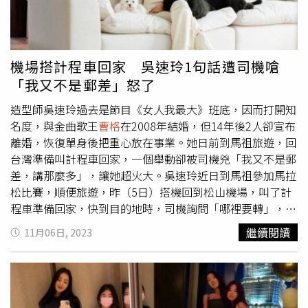
繼續辦演出唱到爽。」
機場搭計程車回家 吳速玲1句話遭司機嗆
「我又不是郵差」怒了
造型師吳速玲過去是節目《女人我最大》班底，因而打開知
名度，與金曲歌王
曹格
在2008年結婚，但14年後2人卻宣布
離婚，恢復單身後把重心放在事業。她日前到馬祖旅遊，回
台灣準備叫計程車回家，一個舉動卻被司機兇「我又不是郵
差，講那麼多」，讓她超火大。吳速玲近日到馬祖參加馬拉
松比賽，順便旅遊，昨（5日）搭機回到松山機場，叫了計
程車準備回家，快到目的地時，司機詢問「哪裡要轉」，她
便告知：「看到100巷右轉、右手邊大門口停，謝謝」，怎
繼續閱讀
11月06日, 2023
料對方突然發脾氣：「我又不是郵差，講那麼多…」。吳速
玲在IG限時動態抱怨。（圖／翻攝自吳速玲IG）當下吳速玲
愣住，禮貌回應：「我當然知道你不是郵差～不然我要怎麼
回答你的問題」，結果司機再度抱怨：「啊！快到再講啊！
我是郵差我還要是這一區的郵差欸」。這讓吳速玲超不滿，