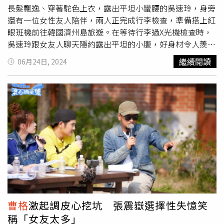
長髮飄逸、穿著駝色上衣，露出平坦小蠻腰的吳速玲，身旁
還有一位女性友人陪伴，兩人正完成行李檢查，準備搭上紅
眼班機前往韓國濟州島旅遊。在等待行李過X光機檢查時，
吳速玲跟女友人聊天隱約露出平坦的小腹，好身材令人羨
慕。（圖／讀者提供）吳速玲和金曲歌王
曹格
2022年結束
繼續閱讀
06月24日, 2024
14年婚姻，現把重心放在事業上的她，仍不時透過社群分享
旅遊、生活點滴，而即便是清晨5點的紅眼班機時間，吳速
玲仍是打扮時尚，臉上毫無倦容。而在濟州島行出發前一
日，吳速玲才在粉專上面寫道：「明天又要飛了，這次是先
去探路，好玩的話，暑假準備帶小孩去。」，還表示「前年
去首爾吃了米其林一星的金豬燒肉，真的是想到還會流口
水，聽朋友說韓國最好的豬肉就是來自濟州島」。之後吳速
玲再度發文：「我這趟可以說是濟州島咖啡廳之旅，天啊！
這裡的咖啡廳也太多了吧，幾乎每家都面海。」而此行她除
了吃吃喝喝拍攝大量網美照之外，也不忘拍業配產品賺錢。
此趟韓國濟州島之旅，吳速玲吃吃喝喝拍攝了大量網美照。
（圖／翻攝自吳速玲臉書）
曹格
激起調皮心挖坑 張震嶽選擇性失憶笑
稱「女友太多」