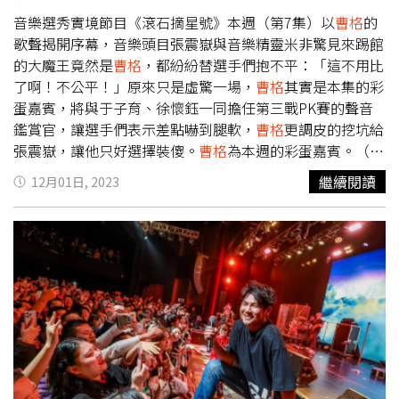
音樂選秀實境節目《滾石摘星號》本週（第7集）以
曹格
的
歌聲揭開序幕，音樂頭目張震嶽與音樂精靈米非驚見來踢館
的大魔王竟然是
曹格
，都紛紛替選手們抱不平：「這不用比
了啊！不公平！」原來只是虛驚一場，
曹格
其實是本集的彩
蛋嘉賓，將與于子育、徐懷鈺一同擔任第三戰PK賽的聲音
鑑賞官，讓選手們表示差點嚇到腿軟，
曹格
更調皮的挖坑給
張震嶽，讓他只好選擇裝傻。
曹格
為本週的彩蛋嘉賓。（圖
／滾石唱片提供）第三場淘汰戰以「滾石金曲改編賽」為主
繼續閱讀
12月01日, 2023
題，其中星聲選手演唱張震嶽的經典歌〈勇氣〉，讓于子育
很滿意的鼓勵選手：「感情上真的進步很多。」徐懷鈺也表
示：「這首歌的故事很痛。」沒想到
曹格
話鋒立刻轉向原唱
張震嶽：「你說說看當時（寫這首歌）有多痛？」讓張震嶽
開啟「選擇性失憶」模式，開玩笑說：「我忘了，那時候女
朋友太多了！」
曹格
（左二）、于子育（右二）、徐懷鈺
（中）一同擔任第三戰PK賽的聲音鑑賞官。（圖／滾石唱
片提供）張震嶽模仿熱狗在其他節目中的經典語錄「阿嶽真
的很嚴格」：「懷鈺真的很嚴格！」逗趣的虧徐懷鈺在講評
歌唱技巧的高標準，而有完美主義、長期給自己高標壓力的