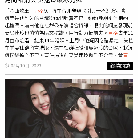
出最難的part，唱歌不難，但要說出自己真實的故事，很痛
很痛，是他Ｘ的痛。」講到一半更忍不住哽咽。
「金曲歌王」
曹格
9月將在台北舉辦《別具一格》演唱會，
讓等待他許久的台灣粉絲們興奮不已，紛紛呼朋引伴相約一
起搶票。前日他在社群公布演唱會資訊，眼尖的網友發現前
妻吳速玲也悄悄為貼文按讚，用行動力挺前夫。
曹格
去年11
月宣布離婚，結束14年婚姻。上月中他疑因吃醋暴走，失控
在前妻社群留言洗版，還在社群狂發和吳速玲的合照，狀況
讓粉絲擔心不已。事件過後前妻吳速玲似乎不介意，當
曹格
在社群分享演唱會消息，吳速玲也大方按讚支持，顯然2人
繼續閱讀
08月10日, 2023
已破冰。
曹格
去年11月宣布離婚，結束14年婚姻。（圖／
Legacy提供）唱過無數膾炙人口經典好歌的
曹格
，預告演
唱會將帶來中文、英文、粵語等歌曲，創作與翻唱兼容，絕
對盡力滿足每位觀眾。多年沒與台灣粉絲在演唱會上見面，
他表示相當期待，「所有來到現場的觀眾都是最好的嘉
賓」，並說道：「有人想聽我就唱，一直以來從沒改變
過。」這次的巡迴演唱會將重回Legacy舞台，從「鐵漢柔
情」系列啟航，
曹格
說：「多希望自己該鐵的時候鐵、該柔
的時候柔，不過有時候，不該鐵的時候太柔，該柔的時候又
太鐵。」他預告將用情感豐沛歌聲，唱出自己全部的癡情與