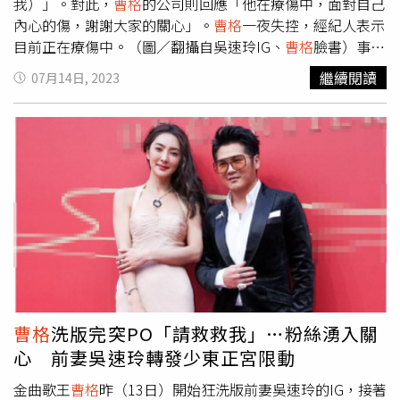
我）」。對此，
曹格
的公司則回應「他在療傷中，面對自己
內心的傷，謝謝大家的關心」。
曹格
一夜失控，經紀人表示
目前正在療傷中。（圖／翻攝自吳速玲IG、
曹格
臉書）事發
原因從昨夜吳速玲原本在社群媒體發佈一篇在自家陽台的照
繼續閱讀
07月14日, 2023
片，而後「德祥海運」的少東陳劭翔則是在下方留言「錦緞
好美」，此舉竟引來
曹格
瘋狂留言，
曹格
先是在吳速玲IG
下，針對「德翔海運」已婚少東陳劭翔留言，寫下「其實很
普通」、「為什麼那麼安靜，然後沒有任何回覆」？陳劭翔
留言稱讚產品獲吳速玲親回，
曹格
數度留言標記陳、吳兩
人，後來又全數刪除。（圖／翻攝自吳速玲IG）他隨後接連
發文，包括多張和吳速玲合照、婚禮照片，陸續用中英文寫
下「結婚日！說的台詞、承諾， 保證……都廢了！」、
「到目前為止，我生命中最美好的時刻」、「希望下一個男
人比我更欣賞她。如果他不……我會找到他並表達我的感
受」、「等著瞧看看妳的律師是否會打給我」、「亂七八招
了……，但還是愛她。傻傻的被罵，被笑，被恐嚇，但也傻
曹格
洗版完突PO「請救救我」…粉絲湧入關
傻的把爽」。儘管目前留言都已刪除，但這大動作也引發不
心 前妻吳速玲轉發少東正宮限動
少熱議，有網友就問「喝多了嗎」，
曹格
甚至透過限動爆粗
口，表示自己大膽寫下心裡話，「我一滴酒都沒喝。你懂我
金曲歌王
曹格
昨（13日）開始狂洗版前妻吳速玲的IG，接著