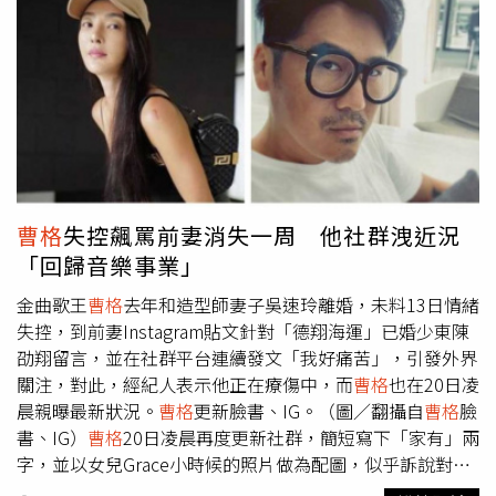
趕緊轉身背對著觀眾調整衣服。有觀眾大喊要他「脫掉」，
他先是笑回：「要練腹肌的話，唱歌技巧會變得很差喔？」
之後約定三年後再回鄉開演唱會時，自己將不穿衣服唱大半
場，沒想到觀眾竟齊聲說好，讓他無奈笑道：「你們是來看
脫衣服還是看演唱會的？」
曹格
邀請黃大煒擔任演唱會嘉
賓。（圖／滾石唱片提供）為了滿足粉絲朋友的心願，
曹格
難得帶來合唱歌曲〈梁山伯與茱麗葉〉，並邀請事先已挑好
的幸運粉絲與他對唱，台上他主動與對方頭靠頭、挽手、牽
手等，之後演唱〈燭光晚餐〉和〈兩隻戀人〉前，即興在觀
曹格
失控飆罵前妻消失一周 他社群洩近況
眾席選了3女1男上台與他互動。其中一位女粉絲趁機問
曹
「回歸音樂事業」
格
：「你愛我嗎？」
曹格
幽默回應：「你媽有來嗎？我應該
會愛你媽。」另一位穿著低胸連衣裙的女生，更是讓
曹格
尷
金曲歌王
曹格
去年和造型師妻子吳速玲離婚，未料13日情緒
尬直呼：「我眼睛好累，只能一直往前看或往上看，其他地
失控，到前妻Instagram貼文針對「德翔海運」已婚少東陳
方好像不太對。」輪到男粉絲時，他照樣與對方牽手、比
劭翔留言，並在社群平台連續發文「我好痛苦」，引發外界
心，但他強調純屬「兄弟情」，送對方下台前還笑說：「我
關注，對此，經紀人表示他正在療傷中，而
曹格
也在20日凌
覺得你還是回到女朋友身邊，跟我在一起沒有好結果的。」
晨親曝最新狀況。
曹格
更新臉書、IG。（圖／翻攝自
曹格
臉
此外，
曹格
也特意把黃大煒從美國請來大馬擔任表演嘉賓，
書、IG）
曹格
20日凌晨再度更新社群，簡短寫下「家有」兩
兩人合唱〈你把我灌醉〉後，
曹格
透露對方是自己的音樂啟
字，並以女兒Grace小時候的照片做為配圖，似乎訴說對家
蒙老師，兩人最後一次同台是在11年前的香港紅磡舞台上，
人的想念，也為此自我打氣「加油」。除此之外，
曹格
也換