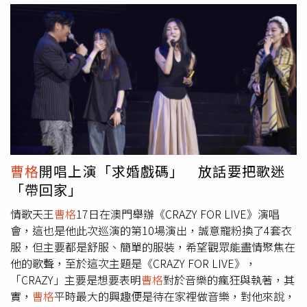
是為了愛，期待某天可以曬恩愛」。
曹格
近日在小紅書和抖
音上傳唱歌影片，還在留言區提到還沒忘掉前妻吳速玲，但
事後已刪除留言。（圖／翻攝自微博）影片曝光後，許多歌
迷聽完他深情的演唱，紛紛表示，「好聽，可是怎麼感覺心
好痛」、「唱得好痛啊舅公」、「這歌聲搭配歌詞，就是個
傻男人啊」。而
曹格
本人還現身留言區回應，「其實我還沒
忘掉速玲」、「我其實還在痛」，立刻掀起網友熱議，但他
隨後迅速刪除有關前妻的留言，使外界對兩人感情關係只能
霧裡看花。
曹格
與前妻吳速玲在2022年11月26日正式宣布
離婚，結束14年婚姻關係。（圖／翻攝自
曹格
Instagram）
曹格
開唱上演「求婚戲碼」 放話要把歌迷
不過，這其實並非第一次
曹格
公開提到前妻吳速玲，他在
「帶回家」
2023年9月的演唱會上，演唱歌曲〈掌紋〉時突然表示，
「這首我要送給特別的人，她叫吳速玲。」結果又突然改口
情歌天王
曹格
17日在澳門舉辦《CRAZY FOR LIVE》演唱
「騙你們的」，嚇壞在場歌迷。但
曹格
在演唱會上毫不掩飾
會，這也是他此次巡演的第10場演出，誠意寵粉換了4套衣
地說，「我還是愛她的，I will always love her。」
曹格
與
服，但主要都是舒服、簡單的服裝，希望觀眾能盡情聚焦在
前妻吳速玲在2022年11月26日正式宣布離婚，結束14年婚
他的歌聲，至於這次主題是《CRAZY FOR LIVE》，
姻關係。
「CRAZY」主要是想要表明
曹格
對於音樂的瘋狂與執著，其
實，
曹格
平時最大的興趣便是待在家裡做音樂，對他來說，