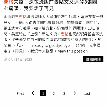
曹格
失控！深夜洗版前妻貼文又連發8張圖
態。
心痛嘆：我要走了再見
金曲歌王
曹格
與造型師太太吳速玲牽手14年，婚後育有一雙
兒女，不過2人從去年開始屢傳分居、婚變傳聞，同年11月
更正式宣布離婚，如今雙方動向仍備受外界關注。13日晚
間，吳速玲在IG上發布新貼文後，
曹格
也突然現身留言區洗
版，接著他又在自己的版面連發8篇前妻和家人的照片，甚
至寫下「ok I’m ready to go. Bye bye」（好的，我準備
走了。再見），狀況令人擔憂。 View this post on
Instagram A post shared by 吳速玲 Shuling Wu
繼續閱讀
07月14日, 2023
(@5400wu)吳速玲13日晚間在Instagram上為品牌產品做宣
傳，只見貼文中她拍攝了一系列充滿夏日感的美照，以藍色
系平口背心、長褲，完美展現高挑曲線。由於第1張照片
中，有一盆錦緞蔓綠絨擺在她身後，「德翔海運」少東陳劭
翔也因此留言稱「錦緞很美」，而吳速玲也回應「很美～你
看我都硬蹲下跟他合照了」。不料沒過多久，
曹格
就突然在
First
1
2
3
Last
該篇貼文底下洗版，先是分別對陳劭翔及吳速玲的留言按
讚，還回男方：「很美喔！」過了1個小時，他又接著說