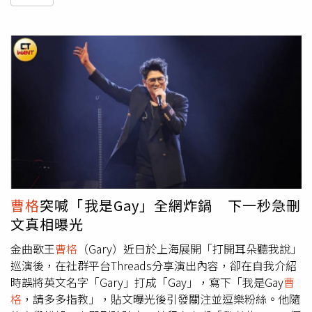
曹格
突喊「我是Gay」全網炸鍋 下一秒急刪
文真相曝光
金曲歌王
曹格
（Gary）近日於上海展開「打開耳朵聽我說」
巡演後，在社群平台Threads分享演出內容，卻在自我介紹
時誤將英文名字「Gary」打成「Gay」，寫下「我是Gay
曹
格
，請多多指教」，貼文曝光後引發關注並逗樂粉絲。他隨