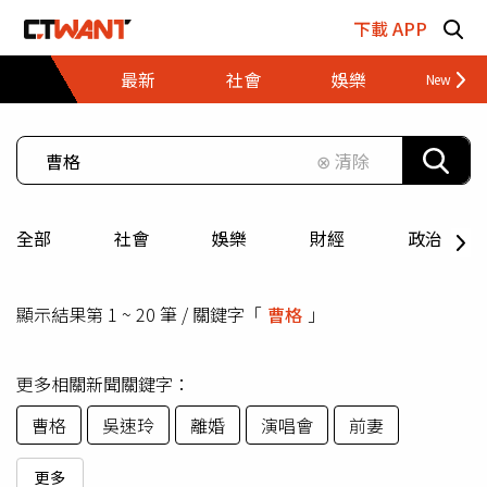
跳至主要內容區塊
下載 APP
最新
社會
娛樂
財經
⊗ 清除
全部
社會
娛樂
財經
政治
顯示結果第 1 ~ 20 筆 / 關鍵字「
曹格
」
更多相關新聞關鍵字：
曹格
吳速玲
離婚
演唱會
前妻
更多