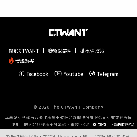
「其實很普通」，見吳速玲和陳劭翔都不想回應，
曹格
最後
又用英文質問「怎麼了」、「為什麼那麼安靜，然後沒有任
何回覆？」 View this post on Instagram A post shared by
曹格
Gary Chaw (@supergarychaw) View this post on
Instagram A post shared by
曹格
Gary Chaw
(@supergarychaw)沒想到事情還沒落幕，
曹格
眼見洗版留
言區自討沒趣，又在陳劭翔發文後4小時，在自己的IG版面
關於CTWANT
聯繫&爆料
隱私權政策
瘋狂PO出自己、前妻和家人的照片，並用英文或簡體字寫
下，「我生命中最美好的時刻……到目前為止」、「希望下
發燒熱搜
一個男人比我更欣賞她。如果他沒友……我會向他表達我的
Facebook
Youtube
Telegram
感受」、「結婚日！說的台詞、承諾、保證，都廢了！」，
甚至標註陳劭翔的帳號挑釁「讓我們看看你的律師是否會打
電話給我」
曹格
還在最後2篇貼文中分別PO出自己的照片，
以及與前妻的合影，並寫下「ok I’m ready to go. Bye
bye」（好的，我準備好出發了。再見），「亂七八招
© 2020 The CTWANT Company
了……但還是愛她。傻傻的被罵，被笑，被恐嚇，但也傻傻
本網站所刊載內容著作權屬王道旺台媒體股份有限公司所有或經授權
的把爽。」此外，他還在限時動態中大罵bxxch，甚至還對
使用，他人非經授權不許轉載、重製、公開播送或公開傳輸。
知道了，請關閉視窗
網友爆粗口，聲稱自己根本沒喝醉，「你懂我的痛嗎？不要
自以為什麼都懂，小朋友……」據悉，
曹格
曾在去年受訪時
為提供最佳服務，本站使用cookies，您可以點選
隱私權政策