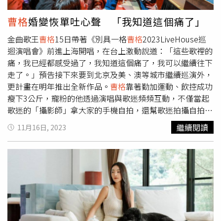
徐懷鈺不僅曾透露如何將自己的「能量條」點滿，也在
KKBOX的「名人帶路 ！ 聽見家鄉的故事」特別企劃中分
曹格
婚變恢單吐心聲 「我知道這個痛了」
享：「當你的心裡有疑慮、疑惑的時候，可以回到家鄉感受
金曲歌王
曹格
15日帶著《別具一格
曹格
2023LiveHouse巡
一下家鄉的味道，吃吃想吃的小吃、走走看看，補給好能量
迴演唱會》前進上海開唱，在台上激動說道：「這些歌裡的
再出發！」KKBOX的「名人帶路 ！ 聽見家鄉的故事」特別
痛，我已經都感受過了，我知道這個痛了，我可以繼續往下
企劃本週不僅有徐懷鈺的分享，還有八三夭分享的家鄉祕密
走了。」預告接下來要到北京及美、澳等城市繼續巡演外，
與限量簽名拍立得抽獎。
更計畫在明年推出全新作品。
曹格
靠著勤加運動、飲控成功
瘦下3公斤，寵粉的他透過演唱與歌迷頻頻互動，不僅當起
歌迷的「攝影師」拿大家的手機自拍，還幫歌迷拍攝自拍視
角的現場視頻。此外，最愛CUE歌迷互動合唱的他在各場都
繼續閱讀
11月16日, 2023
發起「歌迷通緝令」狂找歌迷上台同樂，在唱到金曲〈背
叛〉時還索性把麥克風轉向觀眾，儼然把整場演唱會搞成像
大型KTV般熱鬧。有趣的是，在演唱〈梁山伯與茱麗葉〉時
曹格
特別現場選歌迷對唱，結果竟然多次被男粉絲搶麥，還
直接對
曹格
告白大喊：「我愛你！」日前分別在廣州、深
圳、武漢、南京、杭州、成都、上海舉辦巡演，
曹格
表示：
「能把《別具一格》這個演唱會做出來，對我來說本身就是
一個了不起的奇蹟，所以明年的新計劃就是再創一個奇蹟，