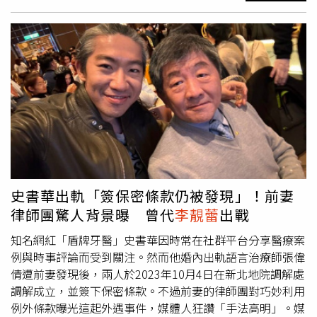
染，甚至還曾「多人運動」，而羅志祥旗下唯一的女藝人愷
樂在IG向周揚青道歉，等同於承認與羅志祥的關係。之後羅
志祥發出長文道歉，演藝事業沉寂一段時間後，他在花蓮跨
年舞台演出，網路觀看人數瞬間衝上11萬，接著每年都在小
巨蛋及高雄巨蛋演出，復出得相當成功。王力宏宣布與
李靚
蕾
離婚後，遭對方毀滅式爆料，深情才子形象蕩然無存，王
力宏的爸爸發出手寫信護兒，被外界批評是「爸寶」，最後
王力宏發文道歉，並說會暫時退出演藝圈，但雙方還是在社
群網站隔空交戰，後來因為進入法律程序才噤聲。隨著後續
王力宏幾場官司勝訴，他也漸漸回到歌壇，並在大陸舉辦多
場演唱會。謝忻在2019年時被拍到與已婚的阿翔在路上激
吻，雙方的形象都跌落谷底，兩人無限期停工，而謝忻也離
史書華出軌「簽保密條款仍被發現」！前妻
開《綜藝大集合》的主持群。醜聞爆出後謝忻有一段時間陷
律師團驚人背景曝 曾代
李靚蕾
出戰
入低潮，但也慢慢走了出來，並全力拚復出。今年謝忻與新
的經紀公司簽約，發文表示「期待與眾多網紅界前輩成為一
知名網紅「盾牌牙醫」史書華因時常在社群平台分享醫療案
家人」，也說：「期待為各位帶來更多的歡樂與正能量，未
例與時事評論而受到關注。然而他婚內出軌語言治療師張偉
來，請多多指教！」看來早已經走出過往陰霾。
倩遭前妻發現後，兩人於2023年10月4日在新北地院調解處
調解成立，並簽下保密條款。不過前妻的律師團對巧妙利用
例外條款曝光這起外遇事件，媒體人狂讚「手法高明」。媒