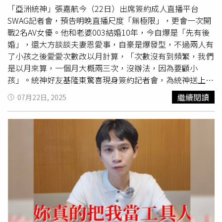
她也笑稱很開心能來參加婚禮，直說：「21世紀以來沒看過
「亞洲統神」張嘉航今（22日）出席簽約成人直播平台
這麼好看的新人！」吳姍儒穿著深V禮服與老公王陽開一同
SWAG記者會，預告明晚直播尺度「無極限」，更會一次開
出席婚宴，頗為搶鏡。（圖／侯世駿攝）
戰2名AV女優。他和老婆003結婚10年，今自爆是「先有後
婚」，還大方談談夫妻恩愛事，自豪是爆發型，不過兩人有
了小孩之後愛愛次數改以月計算，「次數沒有到頻繁，我們
是以月來算，一個月大概兩三次，沒辦法，因為要顧小
孩」。統神好友基隆東驚喜現身簽約記者會，為統神送上專
屬聯名湯鍋。（圖／趙文彬攝）他回憶跟老婆003在谷阿莫
繼續閱讀
07月22日, 2025
的公司相識後，半年就打得火熱，更透露自己最全盛時期可
一天4次，最愛女上男下的姿勢，「因為我不用動很輕鬆，
只要躺著就行了！我們一切都發生得很快，是先有後婚，7
月時候認識，11、12月第一次發生關係，2月就發現懷孕，
一開始有做保護措施，我戴套就不太舒服，所以我就叫女生
吃藥，但她吃了一個月，剛好覺得時間差不多了，就覺得可
以試看看，如果有小孩就結婚，不過我每次愛愛都有問『妳
今天安全期嗎？』她都說安全，但就真的不安全，所以我要
說一定要戴套，一下就中了」。此外，統神也說男女交往真
要好聚好散，不然會發生很多問題，舉例王力宏跟
李靚蕾
就