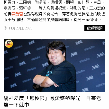
柯震東、王陽明、陶晶瑩、吳姍儒、關穎、彭佳慧、春風、
章廣辰、張軒睿……等人均到場祝賀，特別的是，王力宏的
前妻
李靚蕾
也難得現身公開場合，穿著低胸超長裙擺的晚禮
服十分搶眼，不過卻避開了媒體訪問區，從另一頭悄悄
「飄」進婚禮現場。
李靚蕾
悄悄飄進婚宴會場。（圖／林俐
繼續閱讀
11月28日, 2025
瑄攝）陶晶瑩今天也帶了女兒荳荳來參加婚禮，笑說她沒什
麼資格分享「婚姻相處之道」：「畢竟他們兩個已經這麼好
了，那我祝福他們早生貴女，因為兒子都生了。」陶晶瑩說
她其實是比較早認識許瑋甯，但後來都是跟夫妻倆一起吃
飯，「我們通常都是太太們坐一起，先生們坐一起，他們兩
個總是一個坐六點一個坐十二點（方位），就如同一直以來
的低調，只有邱澤被CUE唱歌喝酒的時候才比較嗨。」但她
覺得這對夫妻很棒的部分是，在育兒的過程中，完全沒有感
覺到他們的疲憊，反而是非常享受每個階段，覺得這點很
棒。與許瑋甯有不錯交情的吳姍儒，也難得與老公王陽開一
同出席，她表示上一次到這個場地是四年多前自己的婚禮，
那時老公沒有受訪，今天還特地向老公是愛說：「我很滿意
統神尺度「無極限」最愛姿勢曝光 自豪老
（婚姻生活），我很享受婚姻生活當中。」但被問要不要第
婆一下就中
三胎時她一副驚嚇地模樣說：「沒有沒有沒有，太累了。」