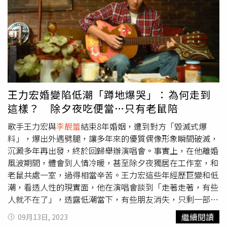
判決准離，並無認定王力宏在離婚事由上有任何過錯，而
李
要，真話也沒有那麼juice啊，也…也沒有那麼地重口味啊，
靚蕾
在訴訟時要求超過千萬美金的主張，皆遭紐約法院駁
但是…好啦好啦我知道真相不重要啊，流量最重要對不
回，且駁回主因就是因為
李靚蕾
在台灣另起訴訟，還特意將
對？」而台下也給回應，喊「對」。王力宏直言，「我終於
2人的婚姻問題公開訴諸媒體。對此，
李靚蕾
的律師反駁，
明白了！人生，是一個競技場，你永遠不會知道，前面撲出
紐約法院認定王力宏有過錯，須賠償李靜蕾因他的過錯而產
來的會是什麼，但是鬥士，沒有選擇的權利，是你們給我勇
生的律師費用；
李靚蕾
也沒有在訴訟中另外要求超過千萬美
氣，我會為了我愛的音樂，為了愛我的人，繼續奮鬥，繼續
金的巨額款項，王力宏的說法顯然是公然說謊。
搏鬥，哪怕這是一個人獨自的戰役，我們重新開始吧！」對
此，前輩藍心湄動怒，「不要再胡說八道，因為你也不知道
王力宏婚變陷低潮「蹲地爆哭」：為何走到
自己在講什麼，再說一些有的沒的，我就跳上台去打他。」
這樣？ 除夕夜吃便當…只有老鼠陪
甄妮也在臉書開嗆，「是人來瘋？還是吃錯藥？觀眾席裡一
片『燦星』各各有頭有臉有名號，如此誑語，大家還爭相呼
歌手王力宏與
李靚蕾
結束8年婚姻，遭到對方「毀滅式爆
應，那我們這些日日為『追求真相』而奔波的人，到底是什
料」，爆出外遇劈腿，讓多年來的優質偶像形象瞬間破滅，
麼玩意兒？這些話還是出自高學歷的嘴裡，真是不知所
沉澱多年再出發，終於回歸舉辦演唱會。事實上，在他離婚
謂。」針對這番風波，寬魚國際解釋，王力宏其實是自嘲自
風波期間，體會到人情冷暖，甚至除夕夜獨居在工作室，和
己，當事人甚至不知道自己有發生過被傳的事，他所說的
老鼠共處一室，過得相當辛苦。王力宏這些年經歷巨變和低
「好啦好啦，我知道啦」，語氣中充滿無奈，是以疑問的口
潮，看透人性的現實面，他在演唱會談到「走著走著，有些
吻，感慨婚變當時突然爆出種種流言蜚語，無憑無據卻傳得
人就不在了」，透露低潮當下，有些朋友消失，只剩一部份
沸沸揚揚，好像流言就是真相。
的朋友天天關心他，讓他感受到雪中送炭的溫暖。據《鏡週
繼續閱讀
09月13日, 2023
刊》報導，王力宏去年除夕夜在工作室吃便當，因為外頭有