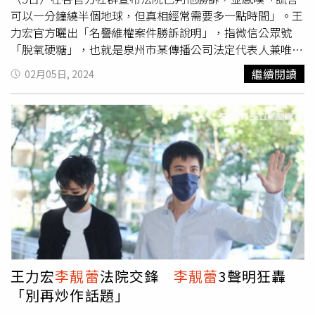
父之稱的精英電腦前董座蔣東濬也在「文華苑」中持有8
可以一分鐘繞半個地球，但真相經常需要多一點時間」。王
戶，過去2人只要有屋出售就買進，富豪間「集郵式」的買
力宏官方曬出「名譽維權案件勝訴說明」，指微信公眾號
屋之爭，這次交易讓陳泰銘再度取得領先。根據實價登錄，
「脫氧硬糖」，也就是泉州市某傳播公司法定代表人兼唯一
陳泰銘在「文華苑」的9戶豪宅，買進成本已逾48.8億元。
股東的李某，惡意散播憑空杜撰及捏造內容《王力宏陳*州
繼續閱讀
02月05日, 2024
剛交屋不久的「富邦醴仁」，去年頂樓戶以單價205.8萬元
四人運動視頻流出，尺度大到不忍直視！》構成妨害名譽。
成交，闖進2023豪宅排行榜第九名。（圖／林榮芳攝）
（圖／翻攝畫面）法院審理後於今年1月2日做出判決，認定
「文華苑」全社區僅26戶，每戶都在350坪以上，由於鄰近
該提及「王力宏的人妻情人……是徐X瑄」、「王力宏陳X州
東方文華酒店，推案時亦主打文華東方酒店物管服務，因此
四人運動」、「王力宏的十個緋聞情人」、「男女通吃」的
聞名，光是陳泰銘、蔣東濬的青睞，2人就持有該社區6成的
內容，為不實內容並對王力宏的名譽構成妨害，判決該公眾
戶數。知名住戶還有龍巖集團董事長KELLY LEE，2022年以
號需在中國大陸公開發行報紙發表道歉聲明，以及賠償精神
每坪244萬元、總價13.7億元買進頂樓戶。去年底除了買進
損害撫慰金及經濟損失。聲明還強調，王力宏與其工作室還
「文華苑」，旭昌興企業11月時還在陽明山名人巷士林區仁
在處理其他名譽維權案，「再次嚴厲警告各網路主體即刻停
民路購置一棟2層樓透天，以總價9500萬元成交。老闆大手
止發佈、傳播涉嫌侵犯王力宏名譽權的言論，避免造成損害
筆買房，看在員工眼裡可相當不是滋味。因為去年前三季國
後果進一步擴大而招致自身法律責任的承擔，切勿抱有僥倖
巨稅後淨利超過120億元，且證交所公布上市公司董事及監
心理而肆意發佈不實消息」。王力宏也轉發聲明並寫下：
察人酬金支領，平均每位國巨董事拿到8766多萬元，再度
「謊言可以一分鐘繞半地球，但真相經常需要多一點時間。
王力宏
李靚蕾
法院交鋒
李靚蕾
3聲明狂轟
拿下第一，但給員工的年終獎金卻比同業少出許多。員工因
謝謝法院捍衛真相。也謝謝網友們的耐心。」
「別再炒作話題」
此不滿在社群平台上抱怨，國巨一個台灣上市公司、市值超