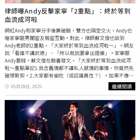
是沒有好聚好散，「如果給多一點就不會燒你」，更透露自
己房子都在老婆名下，「如果離婚一定好聚好散，如果哪一
律師曝Andy反擊家寧「2重點」：終於等到
天有機會的話」。去年他與蹦闆打《拳上》一度從133公斤
血流成河啦
瘦到98公斤，他說自己這段時間復胖許多，昨天量體重發現
已經123公斤，還怪罪到網購平台促銷汽水太便宜，這兩個
網紅Andy和家寧分手後撕破臉，雙方也隔空交火，Andy也
月一共買了180瓶汽水天天喝。今被問是否想再跟蹦闆再打
嗆家寧跟男閨密友親密互動。對此，律師蘇文俊也談到
一次《拳上》？他秒拒絕但隨即又改口「錢夠多會再打一
Andy老師的2重點，「大家終於等到血流成河啦～」。網友
場，但我們那時候真的發生了很多的糾紛」。
說「看誰不講武德」、「所以就說要拿出證據」。家寧跟
Andy要錢。蘇文俊在臉書發文，「大家終於等到血流成河
啦～重點筆記1.我念舊情都不講私人感情的事情，你竟然先
破壞默契。2.大家都有偷吃（或認識異性？）。如果不像
李
靚蕾
一樣的文字渲染能力，就是要這樣簡明扼要附證據。話
繼續閱讀
05月28日, 2025
說家寧還會有下集嗎？」Andy拍片反控家寧，影片長度為4
分14秒，被網友猜想有別的意思。Andy也貼出他和家寧的
私人對話截圖，家寧多次要錢，在Andy奶奶過世當天，還
問「我這次如果要出國，大約會花費20至25萬元，北鼻你
身上有多少錢？」Andy坦言，這是他心中永遠的痛。至於
家寧指控出軌部分，Andy指出，張家人所作所為對公眾來
說是犯法，對於私人感情，也不是誰偷吃就能變成一家子公