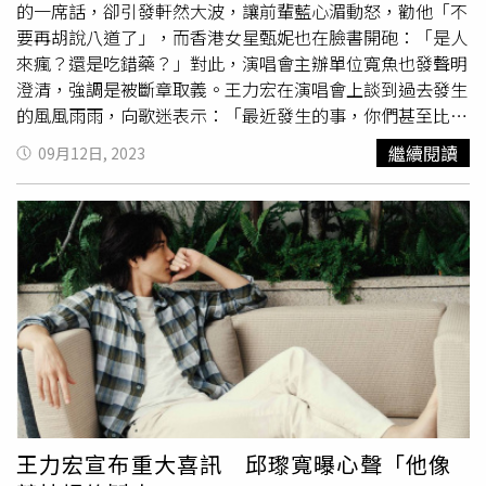
的一席話，卻引發軒然大波，讓前輩藍心湄動怒，勸他「不
要再胡說八道了」，而香港女星甄妮也在臉書開砲：「是人
來瘋？還是吃錯藥？」對此，演唱會主辦單位寬魚也發聲明
澄清，強調是被斷章取義。王力宏在演唱會上談到過去發生
的風風雨雨，向歌迷表示：「最近發生的事，你們甚至比我
知道得更多，我做過什麼，我自己也是看新聞才知道。其實
繼續閱讀
09月12日, 2023
真話也沒那麼juicy，好啦好啦，我知道啦，真相不重要，流
量最重要對不對？」這番話讓藍心湄怒轟：「不要再胡說八
道，因為你也不知道自己在講什麼」，更放話：「再說一些
有的沒的，我就跳上台去打他」。藍心湄要王力宏不要再胡
說八道。（圖／翻攝自藍心湄臉書）不只藍心湄，甄妮得知
後也直接在臉書開嗆：「是人來瘋？還是吃錯藥？」她發現
「台上大放厥詞，台下大聲叫好」的場景，更不滿當天到場
朝聖的藝人，「觀眾席裡一片『燦星』各各有頭有臉有名
號，如此狂語，大家還爭相呼應，那我們這些日日為『追求
真相』而奔波的人，到底是什麼玩意？」接著痛批王力宏：
「這些話還是出自高學歷的嘴裡，真是不知所謂」。甄妮也
看不下去開罵。（圖／翻攝自甄妮臉書）針對這番風波，寬
王力宏宣布重大喜訊 邱瓈寬曝心聲「他像
魚國際解釋，王力宏其實是自嘲自己，當事人甚至不知道自