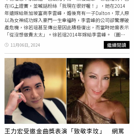
件，還多次發聲駁斥網路謠言，捍衛當事人權益，目前王力
在IG上證實，並喊話粉絲「我現在很好喔！」，她在2014
宏與
李靚蕾
的訴訟仍在法院審理中，外界持續關注後續發
年遠嫁給新加坡富商李雲峰，婚後育有一子Dalton，眾人原
展。至於史書華則因這起婚內出軌案形象重挫，恐難挽回過
以為女神成功嫁入豪門一生幸福時，李雲峰的公司卻驚爆破
往「醫界網紅」的光環。
產危機，徐若瑄甚至傳出是因此積極復出，而當時她曾表示
「從沒想做貴太太」。徐若瑄2014年嫁給李雲峰。（圖／
報系資料照）徐若瑄10年前與身家上億的李雲峰結婚，對方
繼續閱讀
11月06日, 2024
當時有過一段婚姻和兩名女兒，兩人婚後，徐若瑄隔年產下
一子，2016年復出拍廣告代言、出新書，據傳是因為丈夫
的新加坡馬可波羅海運集團有財務危機，資金缺口高達59億
台幣，12個月內到期的債務逾43億台幣。當時，徐若瑄喊
話自己並未想過要當貴婦，唯有和另一半攜手打拚才能腳踏
實地過生活。李雲峰的公司不斷傳出財務危機，但徐若瑄一
路力挺。（圖／翻攝自臉書）徐若瑄當時發文表示，從小到
大努力工作撐起一個家，只有懷孕時不得不臥床停工，結婚
後沒想過要引退，因為覺得女人仍應該要有自己的事業工
作，才能成就對自己的肯定，而這樣的價值觀婚前婚後都沒
改過，她也表示：「幸福不等於錦衣玉食」。她更指出，自
己的夢想就是遇到一位對生活、工作、家庭都認真的好老
王力宏受邀金曲獎表演「致敬李玟」 網罵