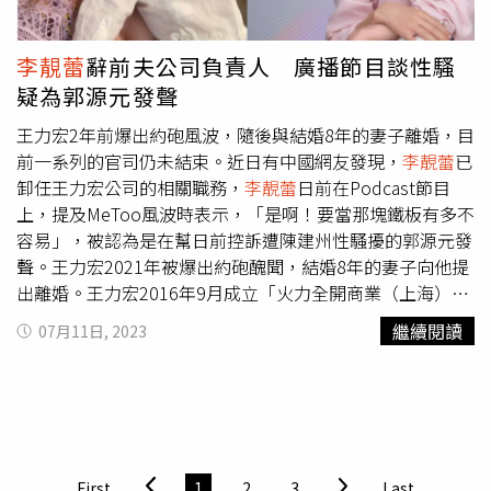
間，王力宏曾讚嘆：「Jamie從來不曾彈錯一個音符、一個
和弦。」演唱會門票7月29日中午12點開賣，購票請洽
KKTIX售票系統。
李靚蕾
辭前夫公司負責人 廣播節目談性騷
疑為郭源元發聲
王力宏2年前爆出約砲風波，隨後與結婚8年的妻子離婚，目
前一系列的官司仍未結束。近日有中國網友發現，
李靚蕾
已
卸任王力宏公司的相關職務，
李靚蕾
日前在Podcast節目
上，提及MeToo風波時表示，「是啊！要當那塊鐵板有多不
容易」，被認為是在幫日前控訴遭陳建州性騷擾的郭源元發
聲。王力宏2021年被爆出約砲醜聞，結婚8年的妻子向他提
出離婚。王力宏2016年9月成立「火力全開商業（上海）有
限公司」，在兩人離婚前，公司一直由
李靚蕾
打理。根據中
繼續閱讀
07月11日, 2023
國媒體《鳳凰網娛樂》報導，有網友從「天眼查」程式中，
發現
李靚蕾
已在2023年6月卸任王力宏的「火力全開商業
（上海）有限公司」法定代表人，近日又退出公司負責人的
行列，與前夫的公司徹底切斷關係。對於范瑋琪和陳建州夫
婦曾被影射與王力宏有不正當關係，當時
李靚蕾
也親自出面
澄清，黑人夫婦和前夫關係清白。最近陳建州遭到多名女藝
First
1
2
3
Last