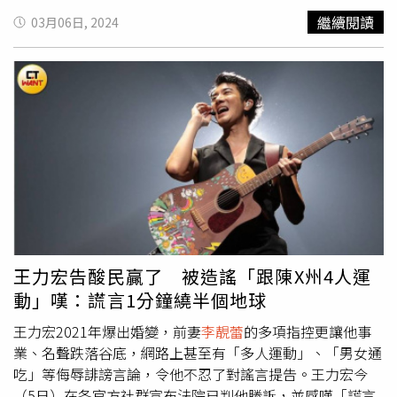
曾因藝人王力宏與前妻
李靚蕾
離婚紛爭受到關注的「仁愛吾
繼續閱讀
03月06日, 2024
彊」，去年6月，光之丘公司以每坪207萬元、總價近4億元
買下4樓戶，為好一陣子沒在新聞曝光的「仁愛吾彊」，提
上豪宅榜第八名。因王力宏與前妻
李靚蕾
聲名大噪的豪宅
「仁愛吾彊」，裡頭還住有壹傳媒主席黎智英家族。（圖／
報系資料庫）「仁愛吾彊」因為擁有仁愛路黃金門牌和無敵
樹海，又鄰近「仁愛帝寶」，曾經締造第一棟未打廣告即完
銷的5項「第一」紀錄，除了王力宏外，知名住戶還包括宏
仁集團王文洋家族、鈺創(5351)某大股東、永豐餘(1907)何
家。壹傳媒主席黎智英於2022年時雖以3.9億元售出持有
戶，但因為買方即是黎智英妻子李韻琴作為負責人的九龍置
地公司，因此也仍是「仁愛吾彊」的鄰居之一。位於中正區
的「富邦醴仁」，去年才交屋，首度闖進豪宅成屋榜，名列
王力宏告酸民贏了 被造謠「跟陳X州4人運
第九，而且還是趕在12月份購入，今年2月才實價登錄。買
動」嘆：謊言1分鐘繞半個地球
家為楊性自然人，以每坪205.8萬元、總價2.2億元成交頂樓
戶。不過去年豪宅話題，最為人樂道非「文華苑」莫屬。去
王力宏2021年爆出婚變，前妻
李靚蕾
的多項指控更讓他事
年11月旭昌興企業以每坪200萬元、總價5.6億元，無貸款
業、名聲跌落谷底，網路上甚至有「多人運動」、「男女通
買進9樓1戶，經查，旭昌興企業為國巨董座陳泰銘家族投資
吃」等侮辱誹謗言論，令他不忍了對謠言提告。王力宏今
公司，這也是他於該棟豪宅蒐藏的第9戶；由於有主機板教
（5日）在各官方社群宣布法院已判他勝訴，並感嘆「謊言