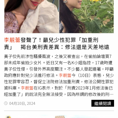
年的調查和審理中，並未發現任何指向王力宏有任何不端行
為的指控或鄭據，包括判決書中也指出，「這些指控不排除
是捏造的毀謗文」，法院因此裁定王力宏無需支付巨額賠償
金，並指解凍其公司的現金資產。對於判決結果，不僅幫王
力宏洗刷名譽，也終結了這場延續多年的法律糾紛，法院也
解凍了王力宏所屬「西東音樂」被凍結的901萬人民幣資
李靚蕾
發聲了！籲兒少性犯罪「加重刑
產，而此案勝訴，預計外界對王力宏的關注或許會稍微減
責」 揭台美刑責差異：修法還是天差地遠
退。王力宏很感謝法院還了他清白。（圖／翻攝自微博）
黃子佼先前涉性騷擾風波，之後又被查出，在偷拍論壇買7
部未成年偷拍少女片。近日又有一名K小姐指控，17歲時遭
黃子佼性侵，引發外界高度關注。不少藝人發起連署，呼籲
政府應針對兒少法進行修法。
李靚蕾
今（10日）表態，兒少
性犯罪零容忍，督促立法院修法加重刑責，修法公開性罪犯
資料庫。
李靚蕾
在IG表示，對於「刑責2023年1月修法後已
經加重了」的說法完全無法接受，因為所謂的修改後的刑
責，跟國際的標準，還是天差地遠的少了一個零，以持有兒
繼續閱讀
04月10日, 2024
少性影像為例，台灣所謂加重後的刑責，也只是從原本的
「沒有刑責／1至10萬罰款」，加重到「1年以下徒刑／3至