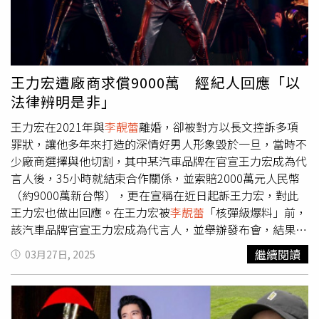
然藐視法律的藉口，而家寧也跟男閨蜜有親密互動，他才想
去認識其他異性，2人對此有共識，沒想到她到現在還要講
這個。此文一出，不少網友紛紛留言「看誰不講武德」、
「所以就說要拿出證據」、「現在賺流量博眼球….都下這
麼重本啊」、「好老套哦...下集大概也差不多劇本，因為張
王力宏遭廠商求償9000萬 經紀人回應「以
家拿不出帳本」。
法律辨明是非」
王力宏在2021年與
李靚蕾
離婚，卻被對方以長文控訴多項
罪狀，讓他多年來打造的深情好男人形象毀於一旦，當時不
少廠商選擇與他切割，其中某汽車品牌在官宣王力宏成為代
言人後，35小時就結束合作關係，並索賠2000萬元人民幣
（約9000萬新台幣），更在宣稱在近日起訴王力宏，對此
王力宏也做出回應。在王力宏被
李靚蕾
「核彈級爆料」前，
該汽車品牌官宣王力宏成為代言人，並舉辦發布會，結果隔
日晚間
李靚蕾
便指控王力宏出軌，還指控被其家人羞辱、冷
繼續閱讀
03月27日, 2025
暴力，讓王力宏的形象跌落谷底。品牌也在事件爆發後立刻
解除與王力宏的合作關係，並向他求償2000萬元人民幣。
事隔3年多，有陸媒報導，王力宏與該品牌的合約糾紛有了
新進展，稱品牌正式起訴王力宏，對於此項消息，王力宏經