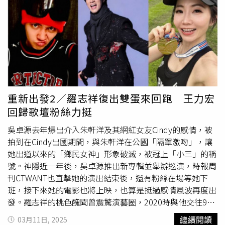
紀人回應：「這是舊聞！且此前相關案件，我方已勝訴。如
今英菲尼迪在當下節點重啓訴訟，時機蹊蹺（這幾天他們有
新車發表），動機難免引人揣測。我們內地律師團隊會積極
應對，以法律辨明是非。 」
重新出發2／羅志祥復出雙蛋來回跑 王力宏
回歸歌壇粉絲力挺
吳卓源去年爆出介入朱軒洋及其網紅女友Cindy的感情，被
拍到在Cindy出國期間，與朱軒洋在公園「隔罩激吻」，讓
她出道以來的「鄉民女神」形象破滅，被冠上「小三」的稱
號。神隱近一年後，吳卓源推出新專輯並舉辦巡演，時報周
刊CTWANT也直擊她的演出結束後，還有粉絲在場等她下
班，接下來她的電影也將上映，也算是挺過感情風波再度出
發。羅志祥的桃色醜聞曾震驚演藝圈，2020時與他交往9年
的周揚青突然在微博宣布分手，更指控羅志祥與許多女性有
繼續閱讀
03月11日, 2025