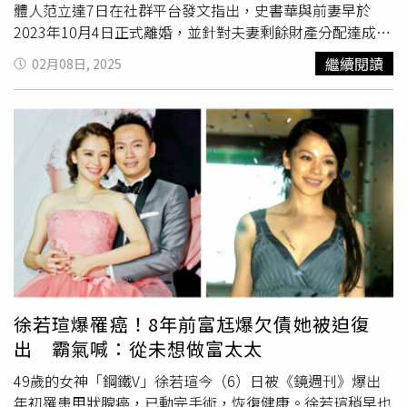
體人范立達7日在社群平台發文指出，史書華與前妻早於
2023年10月4日正式離婚，並針對夫妻剩餘財產分配達成調
解。然而因雙方簽有保密條款，離婚內情未曾對外公開。如
繼續閱讀
02月08日, 2025
今事件曝光，關鍵在於保密條款中的一項例外條款。根據該
條款，若史書華前妻因「侵害配偶權」向小三提告，並經法
院判決、司法機關公告或第三方揭露，則不受保密協議約
束，因此史書華前妻透過訴訟對象轉移，成功讓史書華的婚
內出軌行為公開於世，巧妙規避了保密條款的限制。范立達
感嘆，史書華前妻的律師團隊手法高明，不僅成功讓事件曝
光，還在法律戰中獲得勝利。據悉，史書華前妻透過離婚調
解獲得3600萬元，隨後又因勝訴小三官司，再獲得20萬元
賠償，「讓史書華婚外情曝光、人設崩壞，可說是全面潰
敗」。根據《ETtoday新聞雲》的報導，負責此案的律師團
隊，包括田欣永及陳建州，皆為民事與家事訴訟的頂尖專
家。其中田欣永專精離婚、親權、夫妻財產及遺產案件，曾
徐若瑄爆罹癌！8年前富尪爆欠債她被迫復
處理藝人許嘉容與前夫的離婚調解；陳建州則是鼎禎國際律
出 霸氣喊：從未想做富太太
師事務所主持律師，擅長契約糾紛與強制執行案件。這支律
師團隊最廣為人知的案例，莫過於藝人王力宏與前妻
李靚蕾
49歲的女神「鋼鐵V」徐若瑄今（6）日被《鏡週刊》爆出
的離婚後續訴訟。他們不僅在台北地院為
李靚蕾
聲請相關案
年初罹患甲狀腺癌，已動完手術，恢復健康。徐若瑄稍早也