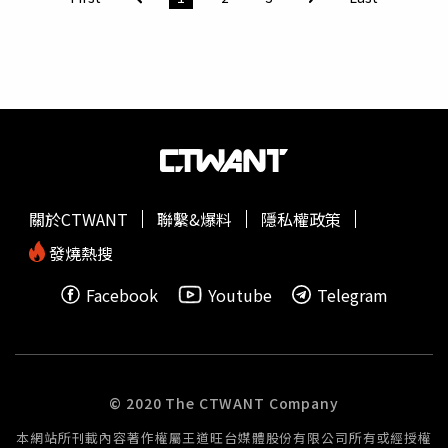
人爆出性騷擾醜聞，曾為黑澀會成員的郭源元出面聲援大
牙，發文寫道：「我們都希望爛人踢到鐵板，但都不敢成為
那塊鐵板。」
李靚蕾
近日在Podcast節目《沉靚時間》中提
到MeToo風波時說：「是啊，要當那塊鐵板有多麼不容易，
需要面對的可能比我們想像的更多」並表示郭源元不讓大牙
「只有一個人」的決定很不簡單，而
李靚蕾
此番言論也被認
為是在為郭源元聲援。
關於CTWANT
聯繫&爆料
隱私權政策
發燒熱搜
Facebook
Youtube
Telegram
© 2020 The CTWANT Company
本網站所刊載內容著作權屬王道旺台媒體股份有限公司所有或經授權