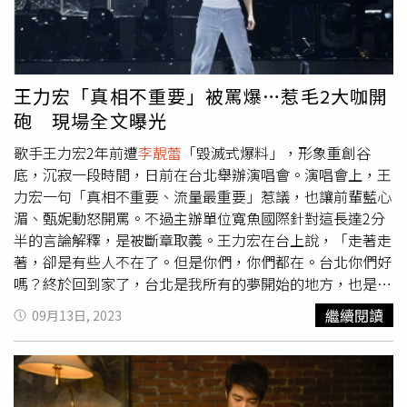
○○的身心健康為重，以真誠的態度處理家庭事務，以正當
「一、家事案件不對外公開，關於這一點，稍早法官才特別
的途徑宣傳作品。如此，一定能夠得到更多人的認同與支
提醒，對於王先生再次為了個人利益而違反家事原則，我們
持，包括靚蕾在內。日前美國部分，上一次兩人在家事法庭
深感遺憾。二、近兩年來，因為王先生不斷上訴、抗告，我
出庭為6月間，之後美國紐約法院判決准離，兩人的戰火重
們開過無數次庭，從來沒有遇過這樣的媒體陣仗。今天王先
王力宏「真相不重要」被罵爆…惹毛2大咖開
心便轉到台灣。不過對於紐約法院的判決，雙方似乎也是各
生特別找各家娛樂記者前來拍攝，我們對此深感遺憾。三、
砲 現場全文曝光
自解讀。紐約法院判定離婚獲准，當時
李靚蕾
的律師指出，
聲請方的指控不等於事實，我方一直都是竭盡所能的履行法
「美國法院經審理後裁定，王先生作為過錯方，必須賠償李
院裁定，反倒是王先生不斷違反應盡的義務（以下涉及兒少
歌手王力宏2年前遭
李靚蕾
「毀滅式爆料」，形象重創谷
小姐因他的過錯而產生的訴訟律師費用」，但是王力宏則透
法故不刊登）。」
底，沉寂一段時間，日前在台北舉辦演唱會。演唱會上，王
過律師聲明「很遺憾有人一直將過錯全部推給他方。王力宏
力宏一句「真相不重要、流量最重要」惹議，也讓前輩藍心
先生在紐約法院提起離婚獲准，法院並無認定王力宏先生在
湄、甄妮動怒開罵。不過主辦單位寬魚國際針對這長達2分
離婚事由上有任何過錯，而是兩造基於合法離婚協議書判
半的言論解釋，是被斷章取義。王力宏在台上說，「走著走
准」。聲明中還指出，「反倒是，李小姐依離婚協議書已經
著，卻是有些人不在了。但是你們，你們都在。台北你們好
取得龐大財產，後續又於美國訴訟中另外要求逾千萬美金的
嗎？終於回到家了，台北是我所有的夢開始的地方，也是我
鉅額主張，導致本件審理時間不斷拖長，惟其請求均遭紐約
出道的地方，今天晚上是我第5次攻蛋，我們在台北小巨蛋
繼續閱讀
09月13日, 2023
法院駁回。紐約法院在判決中也明白表示，李小姐另行在台
真的是有許多許多的回憶，對不對？」王力宏接著說，「那
灣提起訴訟、且故意將兩人婚姻問題公開訴諸媒體，亦是駁
至於最近發生的事，我說最近發生的事，你們甚至比我知道
回其請求之原因，另關於○○的費用，紐約法院判決指出，
的更多，我做過什麼，我自己也是看新聞才知道的。所以，
由台灣法院作最終決定」。王力宏的委任律師證實紐約法院
反正真相，我知道，真相不是那麼重要對不對，真相不重