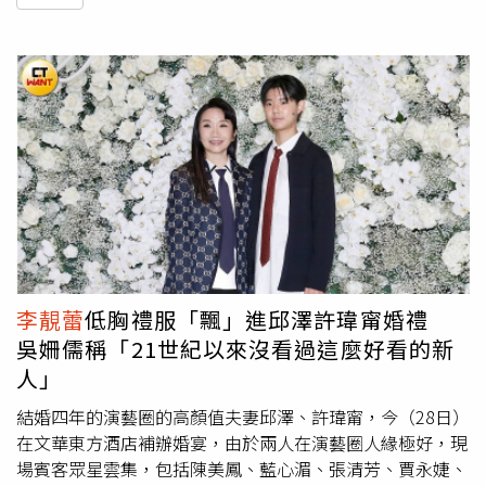
李靚蕾
低胸禮服「飄」進邱澤許瑋甯婚禮
吳姍儒稱「21世紀以來沒看過這麼好看的新
人」
結婚四年的演藝圈的高顏值夫妻邱澤、許瑋甯，今（28日）
在文華東方酒店補辦婚宴，由於兩人在演藝圈人緣極好，現
場賓客眾星雲集，包括陳美鳳、藍心湄、張清芳、賈永婕、