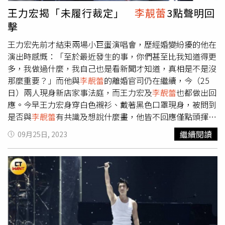
微微鞠躬，對於今天順利嗎、有提出什麼要求嗎等問題，僅
王力宏揭「未履行裁定」
李靚蕾
3點聲明回
說謝謝2字。王力宏也於庭訊結束後透過律師發表3點聲明，
擊
期盼能見到生命中最重要的人，
李靚蕾
隨後也發聲明反嗆。
李靚蕾
稍早發出「三點聲明」反擊王力宏。王力宏在庭訊後
王力宏先前才結束兩場小巨蛋演唱會，歷經婚變紛擾的他在
透過律師陳清怡發聲明指出：一、今天是強制執行程序，這
演出時感慨：「至於最近發生的事，你們甚至比我知道得更
個程序是我方聲請的。二、很遺憾的，裁定的大部分內容對
多，我做過什麼，我自己也是看新聞才知道，真相是不是沒
造沒有履行。三、因此我們希望透過法律程序，實現裁定的
那麼重要？」而他與
李靚蕾
的離婚官司仍在繼續，今（25
內容，讓我們能見到生命中最重要的人。
李靚蕾
下午也透過
日）兩人現身新店家事法庭，而王力宏及
李靚蕾
也都做出回
律師田欣永發聲明：一、家事案件不對外公開。關於這一
應。今早王力宏身穿白色襯衫、戴著黑色口罩現身，被問到
點，稍早法官才特別提醒。對於王先生再次為了個人利益而
是否與
李靚蕾
有共識及想說什麼畫，他皆不回應僅點頭揮手
違反家事原則，我們深感遺憾。二、近兩年來，因為王先生
致意，
李靚蕾
同樣親自出庭，面對媒體發問不發一語。直到
繼續閱讀
09月25日, 2023
不斷上訴、抗告，我們開過無數次庭，從來沒有遇過這樣的
中午兩人又一前一後離開，雙方都僅向媒體揮手致意，並未
媒體陣仗。今天王先生特別找各家娛樂記者前來拍攝，以
回應任何問題。王力宏揮手向媒體致意。（圖／報系資料
○○作為話題炒作，我們對此深感遺憾。有關○○的一切事
照）而王力宏的律師團隊也發出聲明，表示：「一、今天是
宜，不應是娛樂大眾的素材，或是宣傳作品的工具，期盼無
強制執行程序，這個程序是我方聲請的。二、很遺憾的，裁
論是司法、藝術或是和家庭關係，都應該回歸單純。三、聲
定的大部分內容對造沒有履行。三、因此我們希望透過法律
請方的指控不等於事實。我方一直都是竭盡所能的履行法院
程序，實現裁定的內容，讓我們能見到（以下涉及兒少法故
裁定，反倒是王先生不斷違反應盡的義務。事實上，王先生
不刊登）。」王力宏與
李靚蕾
皆發出聲明。（圖／翻攝自王
與○○一直有持續見面，昨天也才見過。期盼王先生能以
力宏IG）關於王力宏的說法，
李靚蕾
也發出三點回應，