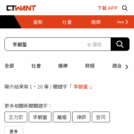
跳至主要內容區塊
下載 APP
最新
社會
娛樂
財經
⊗ 清除
全部
社會
娛樂
財經
政治
顯示結果第 1 ~ 20 筆 / 關鍵字「
李靚蕾
」
更多相關新聞關鍵字：
王力宏
李靚蕾
離婚
律師
官司
更多