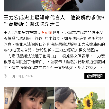
有些問題，身體不會感到不適，但需要去處理的」，她也向
好時光，透過演出讓大家再次感受李玟對音樂的無限熱情，
廣大粉絲「小翅膀」們報平安，「別擔心，我現在很好喔，
並且永遠記住她的音樂和精神，期待和所有喜愛李玟的朋友
也謝謝所有關心的朋友，我們都要平安健康，快樂幸福」。
們一起回憶她永不褪色的經典。然而，多數網友都抱持反對
王力宏成史上最短命代言人 他被解約求償9
意見，紛紛留言：「相信李玟不是只有王力宏一個朋友」、
千萬勝訴：謝法院還清白
「真的不要鬧了」、「應該有更適合的人選」、「不能接
受，請不要打著逝者名義為人洗白，他可以用任何形式復
王力宏2年多前被前妻
李靚蕾
控訴，更與當時代言的汽車品
出，但這個假裝正當的台階令人不適到極致」。不少網友認
牌爆發合約糾紛，經過2年半纏訟，如今傳出官司勝訴的好
為蕭亞軒更合適。（圖／翻攝自蕭亞軒 Elva Hsiao臉書）此
消息，據北京法院近日的判決結果確認解凍王力宏遭凍結的
外，也有許多人建議，「這應該要找蕭亞軒吧！怎麼會是這
約4042萬元台幣，對於勝訴，王力宏經紀人楊文傑回應，
個力宏敢？你們是發生什麼事？」、「明明蕭亞軒就比較適
「力宏很感謝法院還了他清白」！根據楊文傑表示，「力宏
合」、「搞笑嗎？要找也是找蕭亞軒吧」。
很感謝法院還了他清白」，並表示「雖然我們都知道怎麼回
事，但在這個過程當中看到他一直很淡定，努力愛家人，成
功的重返舞台，真的令人佩服」。除此之外，楊文傑還提
繼續閱讀
05月10日, 2024
到，「特別感謝法院的高度專業與重視，也特別感謝所有不
離不棄相信力宏的粉絲們」。據了解，
李靚蕾
當時在網路上
發表一篇長達5000多字的毀滅文，控訴王力宏12項罪狀，
由於他當時代言INFINITI汽車，汽車品牌業者在王力宏代言
不到一天時間就解除合作，並求償2000萬人民幣，約9000
萬台幣的天價，讓他成為史上最短代言人。北京法院在近兩