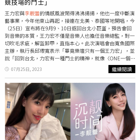
競技場的鬥士」
己有發生過被傳的事，他所說的「好啦好啦，我知道啦」，
語氣中充滿無奈，是以疑問的口吻，感慨婚變當時突然爆出
王力宏與
李靚蕾
的情感風波鬧得沸沸揚揚，他也一度中斷演
種種流言蜚語，無憑無據卻傳得沸沸揚揚，好像流言就是真
藝事業，今年他東山再起，接連在北美、泰國等地開唱，今
相。而王力宏後來檢討自己第1天的話可能會被誤解，第2天
（25日）宣布將在9月9、10日返回台北小巨蛋，預告會回
演出也澄清：「流量不等於真相」，並不是代表「流量最重
到音樂的本質，王力宏不僅是音樂人也擔任音樂總監，對一
要，真相不重要」。
切吹毛求疵，解盔卸甲，直指本心。此次演唱會由寬魚國際
主辦，執行長邱瓈寬表示「畢竟樂壇只有一個王力宏」，並
說「回到台北，力宏有一種鬥士的精神，就像〈ONE一個〉
歌詞說的『哪怕一生是無盡的戰役，哪怕一雙手空空只抓住
繼續閱讀
07月25日, 2023
自己』，他不是那個所向無敵的超級英雄，他不過就是血肉
之軀，像競技場中的鬥士，赤手空拳，隨時一無所有，他以
音樂，證明他自己。」王力宏預告演唱會將回歸音樂本質。
（圖／寬魚國際提供）演唱會邀請香港演唱會之父金廣誠出
任總監，連同香港的燈光設計師團隊，以及香港著名舞台設
計大師周炳坤，充分展現演唱會「ONE」的主題；並邀請
「吉他之神」Jamie Wilson領軍，組成國際神級樂手的「天
團」，與王力宏同台飆技。Jamie Wilson自從2006年的
「蓋世英雄 世界巡迴演唱會」開始，一直與王力宏合作無