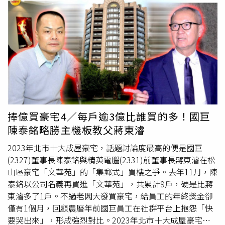
30萬罰金」。
李靚蕾
直言，光是持有兒少性影像，依照美國
法律，刑責是10年以下徒刑，平均判決約6年3個月，如果
是12歲以下的兒少性影像或是有性犯罪的前科，刑責是20
年以下徒刑，至少判10年，且平均約11年1個月。她忍不住
砲轟，「兒少性犯罪者應該在監獄，不應該在公園，和你我
的孩子一起散步、溜滑梯。」她認為，除了修法加重刑責，
應依照國際標準，建立性罪犯的公開資料庫，讓民眾能夠隨
時上網搜索確認自己身邊的人，或是所在的區域有沒有性犯
罪者，才能有所防範。
李靚蕾
再次重申，有需求才會有供
給，兒少性犯罪零容忍，督促立法院修法加重刑責，修法公
捧億買豪宅4／每戶逾3億比誰買的多！國巨
開性罪犯資料庫，建立兒童安全網刻不容緩。《CTWANT》
陳泰銘略勝主機板教父蔣東濬
提醒您：若自身或旁人遭受身體精神虐待、性騷擾、性侵
害，請打110報案再打113找社工。
2023年北市十大成屋豪宅，話題討論度最高的便是國巨
(2327)董事長陳泰銘與精英電腦(2331)前董事長蔣東濬在松
山區豪宅「文華苑」的「集郵式」買樓之爭。去年11月，陳
泰銘以公司名義再買進「文華苑」，共累計9戶，硬是比蔣
東濬多了1戶。不過老闆大發買豪宅，給員工的年終獎金卻
僅有1個月，回顧農曆年前國巨員工在社群平台上抱怨「快
要哭出來」，形成強烈對比。2023年北市十大成屋豪宅，