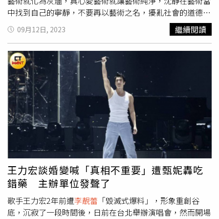
藝術就化為灰燼，真心愛藝術就讓藝術純淨，沈靜在藝術當
中找到自己的寧靜，不要再以藝術之名，擾亂社會的道德秩
序。能力越大責任越大，社會責任永遠都在藝術之上」。
繼續閱讀
09月12日, 2023
（圖∕翻攝自
李靚蕾
IG）
王力宏談婚變喊「真相不重要」遭甄妮轟吃
錯藥 主辦單位發聲了
歌手王力宏2年前遭
李靚蕾
「毀滅式爆料」，形象重創谷
底，沉寂了一段時間後，日前在台北舉辦演唱會，然而開場