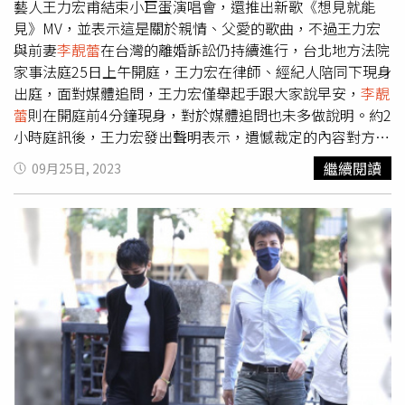
過2000億元，前三季EPS超過30元、稅後淨利超過120億，
藝人王力宏甫結束小巨蛋演唱會，還推出新歌《想見就能
發給台灣員工的年終獎金1個月，「所有人最多最多最多就
見》MV，並表示這是關於親情、父愛的歌曲，不過王力宏
給1.14個月」，覺得自己像是廉價的「免洗餐具」，其他員
與前妻
李靚蕾
在台灣的離婚訴訟仍持續進行，台北地方法院
工也附和「我看到年終，我以為我在慈善機構上班」「辛苦
家事法庭25日上午開庭，王力宏在律師、經紀人陪同下現身
了一年，看到這個結果真心寒啊，如果有人要發起罷工我一
出庭，面對媒體追問，王力宏僅舉起手跟大家說早安，
李靚
定+1」。至於「文華苑」有何魅力讓富豪競相搶購？台灣房
蕾
則在開庭前4分鐘現身，對於媒體追問也未多做說明。約2
屋集團趨勢中心資深經理陳定中認為，該豪宅不但佔據鬧中
小時庭訊後，王力宏發出聲明表示，遺憾裁定的內容對方大
取靜的精華地段，且社區1100多坪的基地，僅規劃不到30
部分都未履行。王力宏、
李靚蕾
今日都親自現身。王力宏、
繼續閱讀
09月25日, 2023
戶，戶數相當精簡，因此每戶的持有地坪大，保值性更為突
李靚蕾
前年底驚爆婚變，兩人官司從美國打到台灣，台北地
出。在未來產權整合方面，也比動輒百戶的社區簡便，持有
院家事法庭今天上午再開調解庭，王力宏、
李靚蕾
雙方均現
戶數多的屋主，不論對社區管理還是未來發展，都能在管委
身法院，再於法庭內交鋒，調解約2小時直到中午才結束，
會決策上發揮關鍵影響力，使2大富豪鍾情「文華苑」集郵
王力宏穿著襯衫、牛仔褲一身輕便出庭，面對記者詢問今天
收購。
怎麼會出庭、有打算要說什麼等問題，僅揮揮手，說了「早
安，謝謝」，隨即進入法院。
李靚蕾
也於稍後現身法院，面
對記者詢問「今天有什麼要說的嗎」、「有沒有達成共識」
等問題，僅揮揮手不發一語。王力宏、
李靚蕾
今日都親自現
身。庭訊從上午10點到中午12點才結束，王力宏離開法院
時，面對記者詢問今天狀況還好嗎、有達成共識嗎等問題，
僅微笑說謝謝2字。
李靚蕾
隨後步出法院看到記者則揮手、