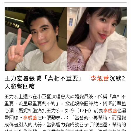
媒體，必須拉上窗簾避免曝光，一個人在工作室獨居，和老
鼠共同生活，加上不能外出，每天只能繞圈圈運動，「那時
候真的很心酸」。王力宏當時心情沮喪，整個人受到挫折，
曾一度蹲在地上落淚，感嘆「為何一定要走到這樣？」晚上
睡覺常常半夜醒來，發現床單都是眼淚，無奈表示：「我以
為只是做惡夢，當越來越清醒後，才發現這一切經歷不是
夢，而是真的發生的事」。
王力宏囂張喊「真相不重要」
李靚蕾
沉默2
天發聲回嗆
王力宏上週六在小巨蛋演唱會大談婚變風波，卻稱「真相不
重要、流量最重要對不對」，掀起娛樂圈譁然，資深前輩藍
心湄、甄妮相繼痛批王力宏，如今（12日）前妻
李靚蕾
也發
聲回應。
李靚蕾
在IG限動表示：「當藝術不再單純，而是變
成傷害別人的武器，當影響力變成號召子手的途徑，單純的