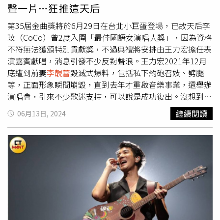
公，兩人攜手努力去經營家庭、面對生活，「很感謝先生和
聲一片…狂推這天后
婆家一路支持我，去做我喜歡的事，從未給我任何壓力。」
言下之意，是自己心甘情願為了另一半復出工作。李雲峰的
第35屆金曲獎將於6月29日在台北小巨蛋登場，已故天后李
公司不斷傳出財務危機，但徐若瑄一路力挺。（圖／報系資
玟（CoCo）曾2度入圍「最佳國語女演唱人獎」，因為資格
料照）未料徐若瑄去年底與李雲峰離婚，原因是克服不了彼
不符無法獲頒特別貢獻獎，不過典禮將安排由王力宏擔任表
此差異，除此之外，兩人身在異地也是一大問題，再加上
演嘉賓獻唱，消息引發不少反對聲浪。王力宏2021年12月
2021年
李靚蕾
暗指出軌王力宏，最終導致兩人分道揚鑣，
底遭到前妻
李靚蕾
毀滅式爆料，包括私下約砲召妓、劈腿
而徐若瑄這幾年除了忙著照顧家庭，還要兼顧演藝事業、學
等，正面形象瞬間崩毀，直到去年才重啟音樂事業，還舉辦
業，常常睡不到5個小時，簡直「蠟燭多頭燒」。徐若瑄4
演唱會，引來不少歌迷支持，可以說是成功復出。沒想到，
年前因慢性鼻炎導致鼻涕倒流，耳鳴變得更加嚴重，上節目
金曲獎今（13日）在臉書專頁宣布，提到第35屆頒獎典禮
繼續閱讀
06月13日, 2024
還會暈眩，擔心是否耳中風、暈眩症，甚至懷疑得鼻咽癌。
的節目構思內容，製作單位與李玟的家人們討論後，決定由
後來徐若瑄連續去看4個醫生，才被告知是身體過勞。2021
她的昔日好友王力宏擔任表演嘉賓，李玟家人也表示：「兩
年，她曾在限動透露腹脹、貧血、臉色蒼白、頭暈、視線模
人彼此相知相惜，由力宏來演唱相信CoCo會非常感動」。
糊，又突在臉書PO出躺在醫院的照片，事後她在臉書證
多數網友都不支持王力宏擔任嘉賓。（圖／翻攝自金曲
實，「我因為子宮裏的腺瘤長大，導致非經期間連續幾日大
GMA臉書）對此，王力宏坦言收到邀約時心情非常複雜，
量出血不止，血紅素&鐵嚴重不足，有昏倒危險，需緊急入
「我感到非常榮幸能夠在這麼重要的舞台上，向我的好友
院處理」，經過醫生的治療加術後補充鐵質，等一切都穩
CoCo致敬；另一方面，想到她已經離開我們，心中也充滿
定，才發文報平安。想不到4年後，徐若瑄驚傳罹患甲狀腺
了悲傷」，至於致敬表演的呈現方式，在來回多次和導演組
癌，她以自身的經歷，呼籲大家要定期固定做健檢，「畢竟
討論，希望觀眾在欣賞表演時，能回憶起李玟帶給大家的美