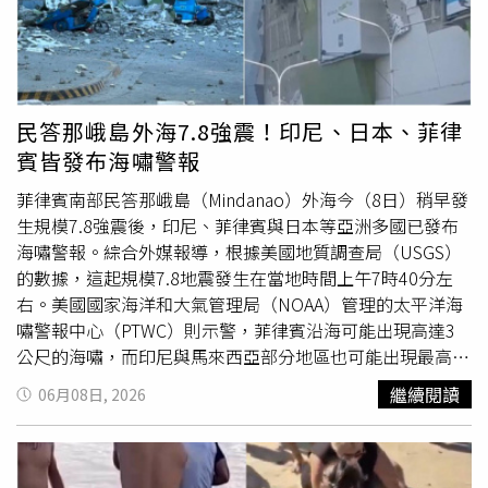
重點將釐清活動責任歸屬與跳躍前的安全程序是否符合規
範。除了事故本身，瑪麗亞在事發前的社群媒體貼文也引發
關注。她曾在上午7點31分發布照片，畫面顯示她站在骷髏
橋現場，背後可見「Entre Cordas」公司的橫幅。她在貼文
中寫道：「到底是哪個瘋子讓我來跳橋的？？？」根據瑪麗
民答那峨島外海7.8強震！印尼、日本、菲律
亞的社群帳號資料，她來自聖保羅都會區的詹迪拉
賓皆發布海嘯警報
（Jandira），在Instagram上長期分享戶外活動與自然相關
內容，並提及自身具備體育教育與運動管理背景，同時也是
菲律賓南部民答那峨島（Mindanao）外海今（8日）稍早發
桑托斯
足球俱樂部（Santos Futebol Clube）的支持者。她
生規模7.8強震後，印尼、菲律賓與日本等亞洲多國已發布
的職業為體育教育工作者，任職於當地健身房，該健身房事
海嘯警報。綜合外媒報導，根據美國地質調查局（USGS）
後亦發布哀悼聲明。涉事公司方面，Entre Cordas過去在社
的數據，這起規模7.8地震發生在當地時間上午7時40分左
群平台上主打極限體驗活動，其Instagram頁面曾以「你的
右。美國國家海洋和大氣管理局（NOAA）管理的太平洋海
夢想，我們來實現」及「通往非凡的跳躍」作為宣傳標語，
嘯警報中心（PTWC）則示警，菲律賓沿海可能出現高達3
但目前這個擁有超過8萬名追蹤者的帳號已被刪除。從公開
公尺的海嘯，而印尼與馬來西亞部分地區也可能出現最高約
資料來看，該公司曾在聖保羅州與米納斯吉拉斯州（Minas
1公尺的海浪。隸屬於NOAA的美國國家海嘯警報中心
繼續閱讀
06月08日, 2026
Gerais）多地安排高空繩索跳活動，並收取參與費用。在骷
（NTWC）則將地震規模從最初的8.2下修至7.8，並表示此
髏橋的場次中，公司甚至已規劃到7月11日的活動。
次地震對美國沿岸地區不構成威脅。對此，印尼、菲律賓與
日本官方均發布警報，提醒可能出現海嘯威脅，並建議沿海
居民撤離至安全地點。日本公共廣播機構《日本放送協會》