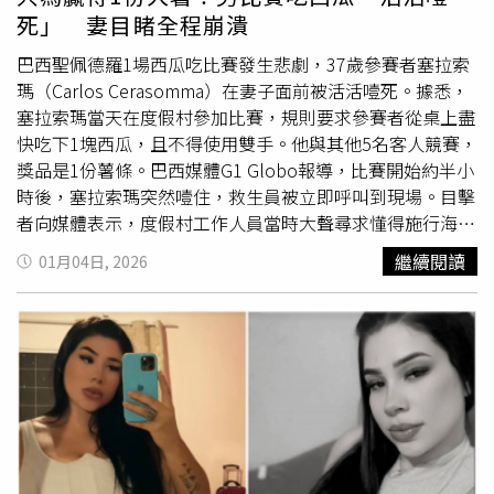
發情況緊急剖腹產下瑪雅，她回憶當時：「真的嚇壞了我，
死」 妻目睹全程崩潰
一個晚上經歷兩種生產方式！」即使孩子出院後返家，生活
仍充滿挑戰。凱瑟琳坦言：「我一個人照顧他們，因為我先
巴西聖佩德羅1場西瓜吃比賽發生悲劇，37歲參賽者塞拉索
生需要工作。剛開始真的非常辛苦，幾乎耗盡所有精力，但
瑪（Carlos Cerasomma）在妻子面前被活活噎死。據悉，
這是媽媽都會面對的事，撐過就好。」如今事隔五年，馬茱
塞拉索瑪當天在度假村參加比賽，規則要求參賽者從桌上盡
與瑪雅健康成長，全家也從當年緊張的經歷中走出來。凱瑟
快吃下1塊西瓜，且不得使用雙手。他與其他5名客人競賽，
琳希望透過分享這段特別的人生故事，鼓勵更多身處懷孕挑
獎品是1份薯條。巴西媒體G1 Globo報導，比賽開始約半小
戰中的女性勇敢面對，「媽媽的力量，比想像中更強大」。
時後，塞拉索瑪突然噎住，救生員被立即呼叫到現場。目擊
凱瑟琳坦言，雙胞胎出生後初期照顧工作幾乎由她獨自承
者向媒體表示，度假村工作人員當時大聲尋求懂得施行海姆
擔，但她相信「沒有什麼是媽媽撐不過的」。（圖／翻攝自
立克急救法的人。現場有位疑似醫生的客人上前協助，並與
繼續閱讀
01月04日, 2026
X，@dailystar）
其他人輪流進行心肺復甦（CPR），但消防員約25分鐘後才
抵達。當地消防部門隨即將塞拉索瑪送往聖佩德羅緊急救護
中心（Emergency Care Unit），最終宣告不治，死因為呼
吸道阻塞窒息死亡。消防部門表示，此案已在警察局登記為
可疑死亡案件。度假村則表示，死者被立即送醫，但仍不幸
去世，度假村已與家屬保持聯繫，提供必要支持與慰問，並
強調尊重家屬隱私。塞拉索瑪妻子
桑托斯
（Kimberly
Santos）指出，桌子對丈夫的身高（5英尺11吋）過低，可
能導致噎住。她說，工作人員告知只剩1塊西瓜可吃，隨後