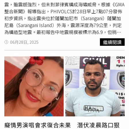
節」提起指控：第一，因妒忌屬於卑劣動機；第二，利用食
震，雖震感強烈，但未對菲律賓構成海嘯威脅。根據《GMA
物下毒構成險惡手段；第三，使受害者無法防禦。此外，
整合新聞》報導指出，PHIVOLCS於28日早上7點07分發佈
《G1》取得的一段對話截圖顯示，阿德米爾松曾在與牧師
初步資訊，指出震央位於薩蘭加尼市（Sarangani）薩蘭加
的聊天中坦言患有憂鬱症，並表示曾想殺害繼子，但聲稱
尼島（Sarangani Island）外海，震源深度為79公里，判定
「上帝讓他放下念頭」。巴西繼父疑因妒忌下毒木薯餅害死
為構造型地震。最初報告中地震規模被標示為6.9，但稍後
19歲繼子。（圖／翻攝自X）
經修正確認為6.1。儘管震央位處海域，該機構明確表示此
繼續閱讀
06月28日, 2025
次地震不會引發破壞性海嘯。但PHIVOLCS仍提醒，類似規
模的地震仍可能造成局部海平面異常變化，特別是在西達沃
省及鄰近沿海地區，仍有可能出現海水短暫擾動的情況。對
於居住於沿海的居民，PHIVOLCS建議應持續保持關注，留
意進一步通報。地震發生時，薩蘭加尼省的格蘭（Glan）、
馬龍貢（Malungon）與達沃德奧羅省的班圖坎
（Pantukan）感受到震度5。周邊地區如阿拉貝爾
（Alabel）、基安巴（Kiamba）、馬拉帕坦
（Malapatan）、將軍市（General Santos City）、圖皮
（Tupi）、科羅納達爾市（Koronadal City）、達沃市
（Davao City）、聖克魯斯（Santa Cruz）、荷西阿巴德
桑
托斯
（Jose Abad Santos）與蒙卡約（Monkayo）等地，
癡情男演唱會求復合未果 潛伏凌晨路口狠
也測得震度4的明顯搖晃。PHIVOLCS表示，目前預期並不