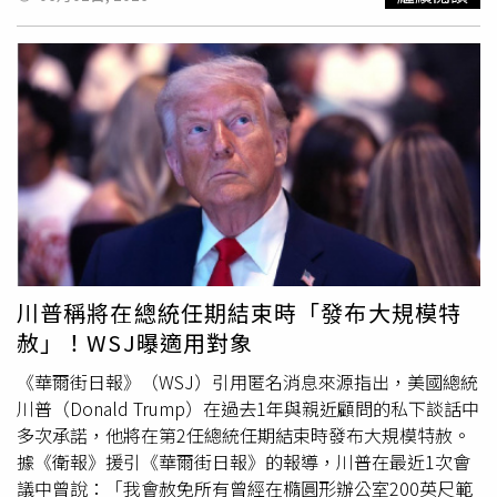
等待。生命比任何留下的財物更重要。」
海上漂流，她的救生員表哥見狀，立刻跳下水把她拖回岸
邊。利馬
桑托斯
脫險後因大量失血休克，所幸當場有一名醫
師，替她急救止血才保住一命。隨後利馬
桑托斯
被緊急送往
鄰近的雷西非市（Recife）醫院接受緊急手術，院方表示，
已替她全身換血，但她遭到虎鯊咬斷的右腿，傷口恐怕面臨
感染高風險。事後利馬
桑托斯
的表哥心有餘悸地透露，「她
傷得非常嚴重，當時已經失去一條腿了」。據悉，在5月31
日下午在周遭的皮耶達德海灘，才有一名11歲男童與家人在
海邊歡度週末，不料，男童玩水到一半遇到一隻公牛鯊，被
攻擊後大量失血；所幸男童獲救時意識清醒，並哭喊「不要
讓我死」，被緊急送往醫院搶救。院方透露，男童體內血液
幾乎流乾，雖傷勢穩定但仍未脫離險境；由於男童左腿傷勢
川普稱將在總統任期結束時「發布大規模特
過重已進行截肢。伯南布科州鯊魚事件監測委員會
赦」！WSJ曝適用對象
（CEMIT）指出，兩起事故的受害者皆居住在勒西菲市郊，
且受襲海域沿岸其實都設有醒目的鯊魚出沒警示牌，提醒民
《華爾街日報》（WSJ）引用匿名消息來源指出，美國總統
眾該海域容易發生襲擊事件及應避免下水時段。雖然政府並
川普（Donald Trump）在過去1年與親近顧問的私下談話中
未對這兩處沙灘下達絕對禁泳令，但附近的特定危險區域早
多次承諾，他將在第2任總統任期結束時發布大規模特赦。
已實施禁止泳客下水。
據《衛報》援引《華爾街日報》的報導，川普在最近1次會
議中曾說：「我會赦免所有曾經在橢圓形辦公室200英尺範