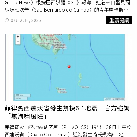
事。他的故事不僅成為巴西社群熱議話題，也讓他找到了一
GloboNews）根據巴西媒體《G1》報導，這名來自聖貝爾
條遠離毒品與酒精、走向穩定生活的道路。在各界捐助與鼓
納多杜坎普（São Bernardo do Campo）的青年盧卡斯．
勵下，伊薩奎戒酒並投入跑步訓練，每日清晨4時30分起
達席爾瓦．
桑托斯
（Lucas da Silva Santos）在中毒後經過
繼續閱讀
07月22日, 2025
床，展開全新的生活。（圖／翻攝自X，@NP__Oficial）
10天搶救，最終於7月20日因腦死宣告不治。案發前，他食
用了由繼父阿德米爾松．費雷拉．多斯
桑托斯
（Ademilson
Ferreira dos Santos）帶來的木薯餅。該男子自7月16日已
被預防性羈押，目前仍在接受調查。警方懷疑他遭繼父以木
薯餅夾帶毒藥謀害。調查顯示，犯案動機可能與妒忌、控制
欲及被拒絕的情緒有關。（圖／翻攝自GloboNews）聖保
羅州警方表示，嫌犯在訊問中多次前後矛盾，甚至試圖將責
任推給自己的妹妹，聲稱食物不是他準備的，但調查認為他
是唯一一名主動分送木薯餅給家人的人。盧卡斯母親證實，
7月11日當天，阿德米爾松親自把木薯餅送到家中，並親手
將其中一份交給盧卡斯，隨後不久，盧卡斯突然身體不適並
昏倒。醫院初步診斷顯示，死者有中毒跡象，隨後被轉送至
菲律賓西達沃省發生規模6.1地震 官方強調
急診醫院，但最終仍宣告腦死。市政府表示，家屬已同意捐
「無海嘯風險」
贈器官，詳細死因仍有待法醫檢驗結果。警方從嫌犯住宅與
死者家中採集木薯餅樣本及原料，送交法醫實驗室檢驗，以
菲律賓火山暨地震研究所（PHIVOLCS）指出，28日上午於
確認是否含有毒物及種類。據調查，該案將依「三項加重情
西達沃省（Davao Occidental）近海發生芮氏規模6.1地