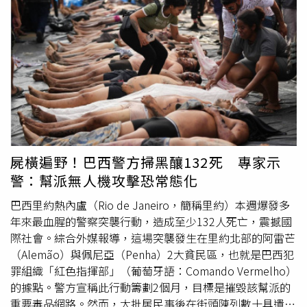
走進廚房，偷偷拿了一把刀子藏在袖子裡。時隔沒多久，當
母親站在門口與19歲的長子說話時，該男童突然衝上前，用
刀刺向母親腹部。一名目擊者表示，重傷倒地的卡琳，還虛
弱地對兒子說遺言：「過來，給我最後一個擁抱吧，因為我
活不下去了。」鄰居隨即將她送往急診救治，之後轉送至帕
雷里魯斯醫院搶救，但仍於抵達時宣告不治。案件目前由巴
西民警持續調查中。由於巴西法律規定12歲以下兒童不須承
擔刑事責任，該名9歲男童未被警方拘留，目前暫由死者的
表親照顧。一名親屬受訪時表示，該男童似乎仍未意識到事
情的嚴重性：「他只是因為另一個小孩告訴他媽媽死了，才
屍橫遍野！巴西警方掃黑釀132死 專家示
知道這件事。」
警：幫派無人機攻擊恐常態化
巴西里約熱內盧（Rio de Janeiro，簡稱里約）本週爆發多
年來最血腥的警察突襲行動，造成至少132人死亡，震撼國
際社會。綜合外媒報導，這場突襲發生在里約北部的阿雷芒
（Alemão）與佩尼亞（Penha）2大貧民區，也就是巴西犯
罪組織「紅色指揮部」（葡萄牙語：Comando Vermelho）
的據點。警方宣稱此行動籌劃2個月，目標是摧毀該幫派的
重要毒品網路。然而，大批居民事後在街頭陳列數十具遺