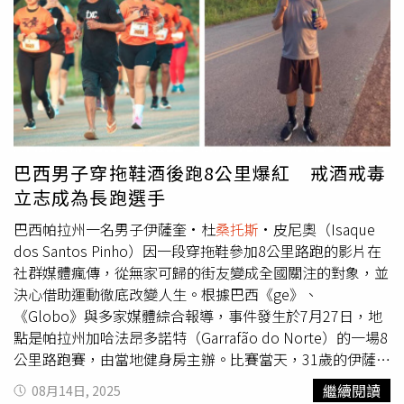
吞食。不過，當地警方表示，現場也有狗啃食屍體，尚無法
確認人為吞食行為的真實性，相關證據仍在調查中。此案引
發社會關注，不僅因犯行極端殘忍，亦因其發生於巴西可可
豆產區核心地帶，伊利烏斯是全球知名的可可種植重鎮。犯
案後，路易斯逃入附近林地，目前仍在逃，當地民警與刑警
單位已展開大規模搜索行動。伊利烏斯警方局長安德烈・阿
拉岡・利馬（André Aragão Lima）表示：「攻擊手段極為
暴力，腦部組織明顯四散地面，目前尚未對凶嫌發出正式逮
巴西男子穿拖鞋酒後跑8公里爆紅 戒酒戒毒
捕令。」警方表示，目前尚未掌握明確犯案動機，後續將持
立志成為長跑選手
續調查並追緝嫌犯下落。涉案男子路易斯・特謝拉首日上
工，疑與同事口角後持木棍將其毆死。（圖／翻攝自X，
巴西帕拉州一名男子伊薩奎·杜
桑托斯
·皮尼奧（Isaque
@DailyMail）
dos Santos Pinho）因一段穿拖鞋參加8公里路跑的影片在
社群媒體瘋傳，從無家可歸的街友變成全國關注的對象，並
決心借助運動徹底改變人生。根據巴西《ge》、
《Globo》與多家媒體綜合報導，事件發生於7月27日，地
點是帕拉州加哈法昂多諾特（Garrafão do Norte）的一場8
公里路跑賽，由當地健身房主辦。比賽當天，31歲的伊薩奎
原本並未報名，前一晚飲酒至清晨，經過比賽現場時，認為
繼續閱讀
08月14日, 2025
跑步或許能減緩宿醉症狀，便穿著拖鞋直接加入比賽。雖然