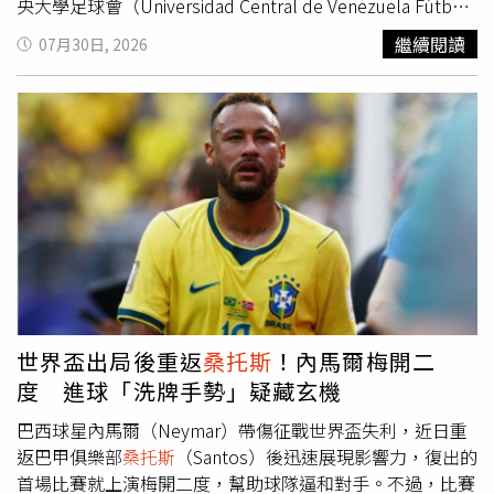
央大學足球會（Universidad Central de Venezuela Fútbol
Club）後，向媒體發表了上述言論。他向記者透露：「我
繼續閱讀
07月30日, 2026
想，我在國家隊的時代已經結束了。我在那裡創造了歷史，
我對此感到非常開心。我在那裡經歷了很多，奉獻了我的鮮
血與生命，始終為了這件黃色球衣奮戰、拚搏。但我認為，
我已經不再想繼續了。」這番談話也呼應了他在7月5日巴西
遭挪威淘汰後所發表的言論。當時內馬爾替補上陣，並在傷
停補時階段罰進1記12碼罰球。賽後他在接受巴西媒體
《ge》採訪時暗示，自己的國家隊生涯已經結束，「我努力
過了，我真的努力過了。我從這裡開始，現在，一切也在這
裡結束。」內馬爾在森巴軍團「爆冷門出局」後情緒明顯失
落。這場敗仗不僅創下巴西自1990年以來最早在世界盃止
步的紀錄，也讓這支5屆世界盃冠軍得主，繼續與刷新隊史
紀錄的第6座獎盃擦身而過。報導補充，曾參加4屆世界盃的
世界盃出局後重返
桑托斯
！內馬爾梅開二
內馬爾，其16年國家隊生涯共代表巴西出賽130場，攻進80
度 進球「洗牌手勢」疑藏玄機
球、送出58次助攻，並經歷嚴重的左膝前十字韌帶和半月板
撕裂傷。雖然他在俱樂部層級先後效力於
桑托斯
、巴塞隆納
巴西球星內馬爾（Neymar）帶傷征戰世界盃失利，近日重
（Barcelona）及巴黎聖日耳曼（Paris Saint-Germain），
返巴甲俱樂部
桑托斯
（Santos）後迅速展現影響力，復出的
締造輝煌的職業生涯，但在巴西國家隊成年隊層級僅贏得1
首場比賽就上演梅開二度，幫助球隊逼和對手。不過，比賽