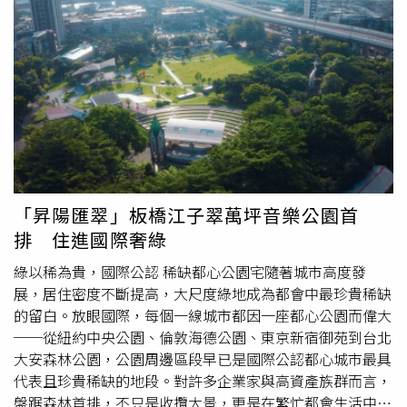
配，當務之急是大兒子與二兒子必須在父親過世的一年內，
駿攝）李康生幽默表示，自己媽媽80幾歲了，身體健康，記
向法院提起「否認子女之訴」，並合併請求「確認繼承權不
憶力特好，並沒有失智的問題，且對於錢的事情記得特別清
存在」。過了這個時間，就將永久喪失訴訟權利。 唯有透
楚。
過法律程序推翻「婚生推定」，才能化解韓先生生前長達數
年的心結，確保家族遺產能由真正具備血緣關係的繼承人取
得。台灣遺囑協會舉辦的4月25日（六）公益講座主題：
【理財與傳承：向未來預約一筆財富 ─
樂活
退休理財規劃
講座】時間為上午10-12點，地點在台北市信義區信義路5段
100號B1 (信義房屋大樓信義學堂)*從松智路口進入，請點
入以下報名表單網址登記。
「昇陽匯翠」板橋江子翠萬坪音樂公園首
https://docs.google.com/forms/d/e/1FAIpQLSeQl6RgJ6
排 住進國際奢綠
Xp4WZuh-g/viewform
綠以稀為貴，國際公認 稀缺都心公園宅隨著城市高度發
展，居住密度不斷提高，大尺度綠地成為都會中最珍貴稀缺
的留白。放眼國際，每個一線城市都因一座都心公園而偉大
──從紐約中央公園、倫敦海德公園、東京新宿御苑到台北
大安森林公園，公園周邊區段早已是國際公認都心城市最具
代表且珍貴稀缺的地段。對許多企業家與高資產族群而言，
盤踞森林首排，不只是收攬大景，更是在繁忙都會生活中，