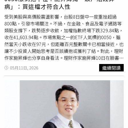
桃油與天然植物油，並以新鮮香草蔬果取代味精，選用純天
商品，且須透過錄音、錄影等詳細告知風險之外，同時也要
病」：買這檔才符合人性
然發酵的釀造醬油，慢火煨燉提煉純粹鮮美。頂級異國饗宴
保護客戶財產安全，很重要的一環即是防範詐騙。台灣人壽
與 Botanical & Vino 餐酒美學「186蔬食餐酒館」以異國料
董事長許舒博則提到身旁兩則故事，長輩找不到兒子陪他去
受到美股與高價股震盪影響，台股8日盤中一度重挫超過
理蔬食引領青埔食尚。開幕當日推出兩款指標主餐：「禪悦
辦事，孫子卻肯開車載爺爺出門，結果爺爺給了孫子10萬元
800點，引發市場關注。不過，在金融、食品及電子通路等
紅煨．有機猴蕈」嚴選產量稀少的台灣高山有機猴頭菇（富
零用錢；另一次則是老爹要求孩子每月帶孫兒回家吃飯，就
類股支撐下，跌勢逐步收斂，加權指數終場下跌329.84點，
含植物性高蛋白），透過純釀醬油與溫潤中藥慢火煨燉，湯
給3千元零用錢，結果忘了找孫兒吃飯還會被提醒，點出大
收在41,603.94點。市場焦點之一的ETF人氣標的0050，雖
頭濃厚而不油膩，展現「素中之葷」的絕妙彈嫩口感；「山
家活得長壽要活得快
樂活
得久，也需擁有一定資產。台灣人
然當天小跌收在97元，但距離百元整數關卡已相當接近，也
野原翠．珍饌松露」則將頂級松露醬細膩拌炒入米飯，搭配
壽策略長葉栢宏（右二起）、保發中心董事長黃泓智、中國
讓不少投資人開始思考是否該續抱或獲利了結。對此，理財
外酥內嫩的滷炸猴頭菇排，呈現味覺與飽足感的雙重饗宴。
信託銀行副總經理尹志龍與主持人唐從聖，在贏領金融論壇
作家施昇輝也分享自身看法。理財作家施昇輝10日在臉書粉
甜點與飲品同樣驚豔，不加一滴牛奶、零化學黏著劑的「手
中分享彼此面臨「退休準備」的故事。（圖／台灣人壽提
絲專頁「
樂活
分享人生」發文，分享自己對ETF投資的看
繼續閱讀
05月11日, 2026
工豆乳冰淇淋」，以有機非基改黃豆與天然植物油打造綿密
供）保險局副局長蔡火炎則提出「高齡社會下保障新思
法。他指出，多數散戶投資人之所以容易賠錢，往往與人性
香濃口感。特調咖啡委由專業烘豆師客製化烘焙；「186鮮
維」，他提到接下來65歲以上人口佔比已超過20％，保險
有關。施昇輝表示，許多人在投資時容易出現「賺錢的股票
榨果汁」於榨汁前，將當季水果透過「UB-FINE活氧水機」
業思維轉變，未來沒有那麼多年輕人可以讓保險員招攬成為
抱不住，急著獲利了結；賠錢的股票卻不願停損」的情況，
深層洗浸去除細菌與農藥殘留，且全程不加一滴水，濃縮整
新保戶，反而是要多照顧年長保戶，從保險規劃擴及到養老
總是期待有朝一日能夠解套。他認為，這類心理因素往往才
顆水果的營養精華。作為青埔商圈第一座國際蔬食餐酒館
服務。蔡火炎表示，保險業提供保障型、年金型、長照型、
是投資失敗的主因。他提到，0050與0056兩檔ETF，某種
（Botanical & Vino），「186蔬食餐酒館」將飲食昇華為身
小額終老險、醫療險等讓民眾將生活風險轉嫁且提早做退休
程度上正好對應不同投資人的性格與需求。其中，0050因
心靈的療癒旅程。當夜幕低垂，賓客可於通透窗景前，輕酌
準備；同時也需有創新作法，保單活化，像是民眾覺得長照
股價長期成長性較高，容易讓部分投資人因帳面獲利而提前
以香草、果物特調的無酒精調飲（Mocktail），或是精選的
險保費高，保險局鼓勵業者可以推出沒有死亡給付的長照
賣出；相較之下，0056股價波動相對較小，且每季配發股
低酒精（Low-Alcohol）與葡萄酒，享受微醺的放鬆時光。
險，保險業務員角色也跟著轉換，從商品銷售到生活支持，
息，較容易讓投資人長期持有。施昇輝認為，「抱得住」才