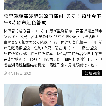
而感到焦慮，甚至影響睡眠品質。他認為，投資0050應先
建立「跌得不要比大盤多」的觀念，再追求「報酬至少與大
盤一致」，才是較符合長期投資的思維。此外，施昇輝也補
萬里溪堰塞湖距溢流口僅剩1公尺！預計今下
充，同樣屬於高股息ETF的元大高股息（0056），這波跌幅
午3時發布紅色警戒
約9%，同樣低於國巨約48.4%的跌幅，顯示ETF在市場劇烈
震盪期間，仍具備相對分散風險的效果。文章曝光後，引發
林保署花蓮分署今（16）日最新監測顯示，萬里溪堰塞湖水
網友熱烈討論，「穩定配息，活在當下 ，生活不焦慮，每
位高1085公尺、蓄水量為493.48萬立方公尺，占推估最大
天
樂活
\，這不就是人生嗎」、「相當認同，我現在就剩
庫容量510萬立方公尺的96.76%，仍維持黃色警戒，但目前
0056和0050了」、「是，穩才能走的長久，這不是一開始
水位距壩頂溢流口僅剩1公尺，恐在明（17）日發生溢流，
就能領悟的真理 」、「客觀一點，個股跟ETF的股性不同，
故將依警戒機制發布紅色警戒。林保署花蓮分署今日上午已
操作方式也不同」。
完成空拍監測，經與昨日影像比對，湖區水位穩定上升，但
堰塞湖壩體整體結構穩定，壩體形態未見明顯變化，也未發
現異常情形。花蓮分署提到目前水位距壩頂溢流口僅剩1公
繼續閱讀
07月16日, 2026
尺，因壩頂係由數次崩塌土石堆積形成，具高度不確定性，
依今日監測資訊評估7月17日下午可能發生溢流，將依警戒
機制發布紅色警戒。據了解，下游萬榮鄉及鳳林鎮昨天已提
前完成保全戶撤離，共213人，分別安置於鳳林鎮
樂活
會館
收容中心及萬榮鄉明利國小受收容所。根據《中時新聞網》
報導，行政院政務委員兼中央災害應變中心指揮官季連成受