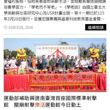
質。松翠/柏翠3D模擬外觀＋公園實景。（圖／業者提供）
會福利服務，協助長者面對高齡生活，並鼓勵長輩透過閱讀
松柏雙樹，一個真正宜居的家「昇陽匯翠」分別為兩棟各自
培養學習力，「學老而不等老」。《學老誌》由國立臺北大
獨立的純住宅社區，分別為「昇陽松翠」與「昇陽柏翠」。
學高齡與社區研究中心及USR計畫出版，第十一期已於115
兩塊基地均面朝公園首排並以此特點作為建築配置主軸，讓
年3月20日發行，並獲宏匯集團與晶豪科技教育基金會贊助
住宅量體與音樂公園相互呼應，形成城市中難得的綠意住宅
加印，總發行量達6000冊，將分送苗栗縣、嘉義縣、嘉義
繼續閱讀
03月31日, 2026
風景。兩案格局坪效佳且戶戶開窗，明亮舒居是兩棟建築皆
市及屏東縣各1000冊。捐贈儀式中，由中心教授曾敏傑代
有的規劃亮點。在基地規模、社區戶數與坪數大小配置上各
表捐出期刊，縣府社會處長張國棟、三義鄉長呂明忠、議員
有定位，呈現不同的生活尺度。「松翠」基地約815坪，規
羅貴星及勝興社區發展協會理事長陳志奇等人到場見證。賴
劃地上24層，屬地標級建築量體，擁有開闊棟距高樓景觀價
香伶並回贈感謝狀及客語有聲書《十六份庄頭傳奇》，勝興
值，將大片自然景觀採光引入居家日常。規劃28、32、
社區志工與僑成國小學生也帶來表演致意。曾敏傑表示，
39、45坪2~3房產品，格局寬闊餘裕，同時滿足板橋在地年
《學老誌》內容涵蓋高齡健康、學習活動與人物故事等，希
輕人首購或四口之家的換屋需求。「柏翠」基地約220坪，
望透過知識與實例，讓長者在面對老化時不感孤單，並能以
規劃地上12層精質住宅，規劃17與29坪1~2房首購首換型產
更積極的態度迎接人生後半段，「要積極學老，不要被動等
品。相較「松翠」大尺度規劃，「柏翠」更強調精緻的生活
老」。賴香伶指出，苗栗縣截至今年3月，65歲以上人口已
尺度與靜謐氛圍，適合追求簡潔生活與都會機能的族群，適
達10萬8229人，占總人口20.4%，正式邁入超高齡社會。
合年輕首購族、小口家庭及公寓換屋銀髮族。透過精緻細膩
她強調，推動終身學習與在地老化已成重要課題，《學老
的平面配置，達到空間恰恰好、麻雀不小五臟俱全的居住舒
誌》的導入有助於提升長者自信與生活品質。縣府表示，目
運動部補助興建南臺灣首座國際標準射擊
適與從容日常。「昇陽匯翠」(松翠/柏翠)是將城市綠意、品
前全縣已設置232處社區照顧關懷據點，布建率達83.75%，
館 關廟射擊
樂活
運動館今日動土
牌匠心與生活尺度再次匯聚整合的代表之作。隨著板橋江子
志工人數超過4100人，每月服務約6萬人次長者；另因應物