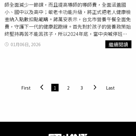
代潮流，唯有保持終身學習的態度，持續掌握新科技並提升
師全面減少一節課，而且提高導師的導師費，全面涵蓋國
判斷力，才能確保競爭力，讓新北市民在數位時代下享有更
小、國中以及高中；敬老卡功能升級，將正式把老人健康檢
優質、開心的
樂活
生活。
查納入點數扣點範疇。蔣萬安表示，台北市營養午餐全面免
費，守護下一代的健康起跑線。首先對於孩子的營養政策始
終堅持再苦不能苦孩子，所以2024年底，當中央喊停班班
有鮮奶，台北市就決定中央不做，台北做，去年成功推動生
繼續閱讀
01月06日, 2026
生喝鮮奶，今年還要進一步升級為生生喝鮮奶3.0，涵蓋國
中生，向下照顧到2歲幼兒，讓台北市2到15歲的孩子在關
鍵發育期，都能獲得穩定優質的營養補給。蔣萬安指出，鮮
奶只是第一步，而今天台北市要再向前一大步，他決定台北
的孩子從今年起，午餐免費、營養到位，要推動台北市公私
立國小、國中營養午餐全面免費，全面免費的營養午餐能幫
First
1
2
3
Last
助每一個孩子，確保營養均衡，真正做到「營養午餐、午餐
營養」，還能更進一步推動營養教育以及食農教育。蔣萬安
說，營養午餐不應只是一頓飯，更是平權的重要環節，隨著
物價波動，家庭育兒的負擔日益沉重，不希望任何一個孩子
因為家庭經濟因素，而在餐桌上感受到差異，希望透過全面
免費，以營養午餐平均一餐60到70元估計，能直接減輕家
長每年上萬元的經濟支出，更重要的是，由市府統一強化食