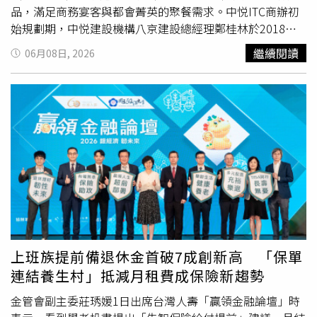
品，滿足商務宴客與都會菁英的聚餐需求。中悦ITC商辦初
後，替忙碌的居住者卸下消耗，並保持從容。這也劃分出高
始規劃期，中悦建設機構八京建設總經理鄭桂林於2018年
端居所的不同見地——價值不停留於被看見的財富符號，而
海外考察如何落實ESG時，意外發現歐美澳地區的頂級商辦
轉向能安頓身心的留白，在比例、光線與自然之中，建立一
繼續閱讀
06月08日, 2026
已開始導入原食物無化學添加的純素（Vegan）與五辛素/蛋
種歷久彌新的自在。由寶格麗酒店御用建築團隊ACPV操
奶素（Vegetarian）的蔬食餐酒館，旨在提供健康低負擔的
刀，「時華」將國際五星酒店的設計經驗，轉化為日常生活
天然飲食，並鼓勵葷食者輕鬆品味、降低轉變門檻。蔬食能
裡可感受的溫柔照護。大面窗景、自然光、木質長桌與柔和
友善提升動物福祉，更因減少畜牧業的土地資源浪費、溫室
燈光，共同構成一座高空城市客廳，讓高壓工作的竹科菁
氣體排放與加工碳排，成為最快速為地球減碳的簡單方式，
英，在回家之後重新找回從容、安定與精緻生活的節奏。
深受新世代
樂活
時尚人士的推崇。衛福部金帽獎主廚游輝智
（圖片提供／大陸建設）ACPV以超越時間的優雅，詮釋深
(中)、暨八京建築團隊舉杯慶祝。（圖片提供／中悦ITC）
入內裡的奢華。「時華」鑒於新竹科技人高生育率的家庭型
中悦ITC房東高標準 助攻青年創業理念升等因此，中悦ITC
態，大手筆擘劃3樓一整層公設場域，用來實踐對Dolce far
自規劃之初即定位為ESG頂級商辦，導入「吃蔬食減碳」、
niente的熱情理想。在展現義式奢華的同時，也詮釋對家庭
讓葷食者也愛吃的蔬食餐酒館為核心宗旨。中悦ITC落成
生活的深度理解和共情。3樓全幅公設場域，以寬闊綠意空
後，鄭桂林總經理深感落實純天然原形食物、零化學添加的
中庭院為中心，環佈不同情境休憩設施，如運動瑜伽室、游
嚴苛要求，實屬不易；遂決定以房東立場，招商熱衷廚藝的
泳池、KTV、全日餐廳、戶外兒童遊戲區等空間，提供動靜
上班族提前備退休金首破7成創新高 「保單
有志青年，他無償分享國外考察的know-how與理念，提供
皆宜、全齡
樂活
的生活範式。更以大面積開窗，讓自然景緻
連結養生村」抵減月租費成保險新趨勢
場域空間，以建築人蓋房子的嚴格精神，輔助這些青年團隊
如絲穿梭於公設區。身處繁華之中，暢享與世隔絕的靜謐餘
創業【186蔬食餐酒館】。透過「多吃無化學添加物的健康
金管會副主委莊琇媛1日出席台灣人壽「贏領金融論壇」時
裕，從容感受時間與自己。快時代的安適生活指引 打造入