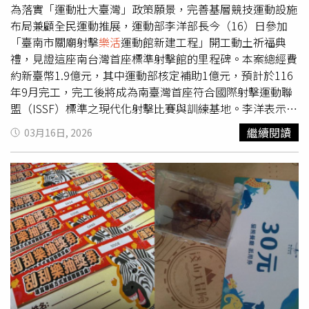
翠持續發展，公園第一排的稀缺價值，也讓這兩座建築成為
價上漲，115年已將據點餐飲補助由每月新台幣6000元提高
為落實「運動壯大臺灣」政策願景，完善基層競技運動設施
板橋都心中無法複製、也難以取代的存在。難得一遇的幸
至新台幣7000元，提升長者飲食品質。社會處說明，此次
布局兼顧全民運動推展，運動部李洋部長今（16）日參加
福，稍縱即逝，敬請把握。
捐贈的《學老誌》將分送至各社區照顧據點、終身學習中心
「臺南市關廟射擊
樂活
運動館新建工程」開工動土祈福典
及鄉鎮圖書館，供長輩與民眾閱讀。未來縣府將持續爭取中
禮，見證這座南台灣首座標準射擊館的里程碑。本案總經費
央補助及運用公益彩券盈餘資源，朝「一村里一據點」目標
約新臺幣1.9億元，其中運動部核定補助1億元，預計於116
推進，打造在地
樂活
高齡生活環境。
年9月完工，完工後將成為南臺灣首座符合國際射擊運動聯
盟（ISSF）標準之現代化射擊比賽與訓練基地。李洋表示，
北部有公西靶場，南部有關廟射擊
樂活
運動館，希望南北發
繼續閱讀
03月16日, 2026
展均衡，讓臺灣運動環境越來越好。未來場館除作為臺南在
地選手培訓基地外，亦具備承辦全國性賽事及國際邀請賽之
能力，將有效提升我國射擊運動整體競技實力與國際能見
度。運動部指出，射擊運動長期為我國在國際競技舞臺的重
要奪牌項目之一，然而臺南市原南區體育公園射擊場已使用
將近50年，設施老舊且存在安全顧慮，亟需整體升級與改
善。為提供選手更安全、專業且符合國際規範之訓練環境，
運動部與臺南市政府共同推動興建計畫，並選定環境開闊、
交通便利之關廟森林公園辦理新建工程。運動部說明，本案
除規劃專業10公尺、25公尺、50公尺及飛靶射擊區外，更
融入「
樂活
運動館」概念，未來將設置一般民眾多元
樂活
運