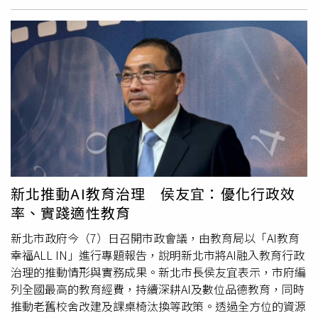
的尊嚴，必須靠現在的你去準備。」這門理財學分的高低，
行業品質保障協會頒發的金質旅遊行程獎，為本次勒令停業
直接定義了您晚年的生活品質。提早規劃不僅是為了累積帳
名單中最受矚目的業者。除彩虹國際旅行社外，觀光署於1
面上的財富，更是為了給家人一份穩定的安全感。當您透過
月7日公告，截至2025年12月31日止，共有9家旅行社因保
理財規劃打好基石，再加上預立遺囑的法律保障，人生這幅
證金遭扣押或執行，成為潛在消費糾紛高風險對象。名單包
拼圖才算真正圓滿。為幫助大眾建立良好理財觀念，遺囑協
括：世航旅行社、朝桂旅行社、草屯旅行社、井昇旅行社、
會將於115年4月份舉辦【理財與傳承：向未來預約一筆財
連晟旅行社、翔展旅行社、喜泰旅行社、休遊旅行社，以及
富 ──
樂活
退休理財規劃講座】歡迎報名。台灣遺囑協會
跳跳島在地日常旅行社。觀光署指出，若後續執行命令經撤
官網https://sites.google.com/view/twwillassoc，報名請
銷，將更新相關資料。此外，觀光署也於1月22日更新公告
點我
指出，目前國內共有46家旅行社已主動申報或經主管機關副
https://docs.google.com/forms/d/e/1FAIpQLSeQl6RgJ6
知停業，停業期間雖可依法申辦復業，但觀光署提醒消費者
Xp4WZuh-g/viewform
務必查證業者營運狀況再做決策，以保障旅遊行程與財務安
新北推動AI教育治理 侯友宜：優化行政效
全。46家旅行社停業名單如下：江山旅行社、信鋒旅行社、
率、實踐適性教育
小馬國際旅行社、百飛旅行社、詠泰旅行社、台灣國際旅行
社、享台灣旅行社、優質旅行社、光陽旅行社、台塑旅行
新北市政府今（7）日召開市政會議，由教育局以「AI教育
社、運通國際旅行社、金興旅行社、二姐旅行社、瑞麒旅行
幸福ALL IN」進行專題報告，說明新北市將AI融入教育行政
社、再興國際旅行社、大宏旅行社、遇見國際運通旅行社、
治理的推動情形與實務成果。新北市長侯友宜表示，市府編
昇漢旅行社、永豐旅旅行社、台灣便利旅行社、嗨澎湖旅行
列全國最高的教育經費，持續深耕AI及數位品德教育，同時
社、中證旅行社、天王遊旅行社、米飯旅行社、啟程旅行
推動老舊校舍改建及課桌椅汰換等政策。透過全方位的資源