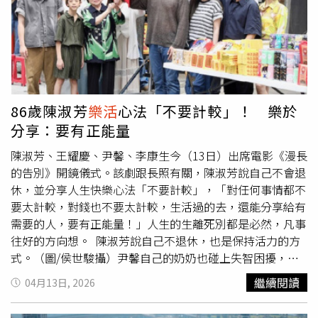
酒館營業資訊】餐廳地址：桃園市中壢區領航南路三段186
（Laurence Kotlikoff）教授；以及保險事業發展中心董事
推定」。只要孩子是在夫妻婚姻關係存續中受胎，法律上就
號4樓（中悦ITC國際商貿中心）預約專線：(03)321-3168
長黃泓智、政治大學校長李蔡彥、台灣人壽策略長葉栢宏、
推定妻所生之子女為兩人的婚生子女。這意謂著，即便老公
營業時間：週二至週日 11:30-14:00、17:30-20:00（每週一
中國信託銀行副總經理尹志龍，以及主持人唐從聖等，跨界
私下做的DNA鑑定結果顯示不是親生的，只要沒有透過法院
公休）
暢談《銀經濟、韌未來》。勞倫斯．克里寇夫提到，退休是
判決撤銷這個「婚生推定」，那這個孩子在法律上就依然具
有成本，早點退休就要多存一點錢，可以選擇公債之外，投
備合法繼承權。二、誰能提告？掌握「一年內」的黃金期限
入股市、增值型投資以及我國推行的TISA皆是協助民眾創造
由於韓先生已經過世，無法再提出訴訟，那麼誰可以提出訴
更多投資機會，但重點是要先確保退休風險，計算退休金需
訟呢？根據家事事件法第64條：「否認子女之訴，夫妻之一
86歲陳淑芳
樂活
心法「不要計較」！ 樂於
求，評估自身可以承擔風險來決定投資方式，建議我國家庭
方或子女於法定期間內或期間開始前死亡者，繼承權被侵害
分享：要有正能量
強制TISA，退休金制度可以更接近丹麥、新加坡以及挪威
之人得提起之」。根據本條規定，假使夫或妻或該位非親生
式。
的子女，在依民法第1063條第3項所定之二年法定期間內或
陳淑芳、王耀慶、尹馨、李康生今（13日）出席電影《漫長
期間開始前就已經死亡，為了保護真正繼承權人，真正繼承
的告別》開鏡儀式。該劇跟長照有關，陳淑芳說自己不會退
權人可以向法院提起否認子女之訴。本案中，若韓家老三確
休，並分享人生快樂心法「不要計較」，「對任何事情都不
非韓先生親生，那麼大兒子與二兒子繼承財產的權利就會因
要太計較，對錢也不要太計較，生活過的去，還能分享給有
此減少，所以屬於繼承權被侵害之人，依法有權提起否認子
需要的人，要有正能量！」人生的生離死別都是必然，凡事
女之訴。不過依這項規定起訴者，法律另規定，必須自被繼
往好的方向想。 陳淑芳說自己不退休，也是保持活力的方
承人死亡時起，於一年內為之。因一年時間並不算長，所以
式。（圖/侯世駿攝）尹馨自己的奶奶也碰上失智困擾，家
韓先生的兩個兒子必須把握這個時間向法院起訴，一旦逾
人間也面對過照顧長輩的重擔，她認為自己也到了該規劃面
繼續閱讀
04月13日, 2026
期，即便證據再充分（如DNA報告），也無法否認老三的繼
對變老的年紀，多存退休、養老金，把身體照顧得健康，盼
承權了。所以韓先生留下的三億遺產，因涉及龐大遺產分
未來不麻煩別人。尹馨奶奶也面對過失智問題。（圖/侯世