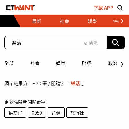
跳至主要內容區塊
下載 APP
最新
社會
娛樂
財經
⊗ 清除
全部
社會
娛樂
財經
政治
顯示結果第 1 ~ 20 筆 / 關鍵字「
樂活
」
更多相關新聞關鍵字：
侯友宜
0050
花蓮
旅行社