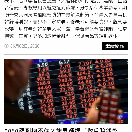
蔬食、減少葷食」落實ESG產業與社會轉型，達成4個共好
表示，看到學者投書提出「失智保險給付提前」建議，且結
心美學場域真正有分量的建築，要能回應市場需求，除了硬
理念：1環境共好：單純自然飲食，減輕資源能源負擔，讓
合信託、專款專用以避免遭到詐騙，分享給保險業參考，期
體規格的升級，更要洞見居住價值的改變。隨著核心都會區
地球更好。2動物共好：減少不人道的牲畜圈養與宰殺，讓
盼齊來共同思考風險預防的有效解決對策。台灣人壽董事長
的土地日益稀缺，高端住宅競爭逐步走向高訂特性。在竹北
動物生存權更好。3健康共好：無負擔純淨飲食，減少醫療
許舒博則說，養兒不一定防老，養老也可能要防兒，觀念要
街廓中，「時華」佔據精華核心區段，更同時具備生活質
資源浪費，讓身體健康更好。4志業共好：料理從業人員無
改變；現在看到許多老人家一輩子辛苦退休金被詐騙，相當
感、品牌信譽與國際頂尖設計體系，成為難以複製的存在。
須宰殺動物，良善循環落實餐飲志業。環境部肯定：專為葷
遺憾，其實可以多加透過金融理財保險商品等規劃退休，建
大陸建設攜手義大利國寶級建築師事務所ACPV，以世界級
食者味蕾！186蔬食餐酒館把健康還給您「186蔬食餐酒
立健康養老防護網。台灣人壽許舒博董事長於贏領金融論壇
建築語彙為靈感，凝鍊立面肌理、光影層次與飯店美學，形
繼續閱讀
06月02日, 2026
館」甫正式對外開幕，即榮獲環境部「淨零綠生活」的【綠
倡議安全保險商品助攻國人退休準備。（圖／台灣人壽提
塑城市中的國際風格地標。（圖片提供／大陸建設）大陸建
食飯桌】選拔評選認證。堅持「把健康還給您」，致力提供
供）中信金控子公司台灣人壽並與政大商學院共同發布
設將本案命名為「時華」。隱喻著建築要能歷經時間的洗
無化學添加的純淨料理。團隊打破大眾對傳統素食加工品的
2026「退休生態觀察指標」調查結果，該項調查連續舉辦
禮，淘洗出最真摯的純度，方能展現最全面的生活美學。大
刻板印象，將餐廳定位為「專為葷食者烹飪」的餐酒館，讓
七年，今天由調查計畫主持人政大金融學系教授楊曉文說明
陸建設追求的，絕非一時的璀璨煙火，而是恆常綻放、永不
習慣葷食的商務客也能享受純植健康料理的震撼。為確保最
針對1200份調查結果；未退族「自備退休金」比例首次破7
褪色的光華。這也深刻呼應了自住客層的內心層面——以一
高品質，186在食材把關上堅守「四大原則」：■有機在
成創新高，顯示提早準備退休金的觀念逐漸深化普遍，且雖
座跨越時間的標誌性作品，證明並犒賞自己與家人多年來的
地，當季優先：選用有機蔬菜與小農直送蔬果，大幅縮短食
認為38.58歲就要開始備退存錢，但實際有能力開始存錢年
努力與付出。在當下與未來之間，大陸建設以建築回應新時
物里程，減少碳排放。■原食材料理，拒絕仿葷：堅決不使
齡落在42.73歲，與理想目標相差四年餘。金管會副主委莊
代的樣貌，在繁華與慢活之間，為世界前進的重要推手們，
用素雞、素肉等加工的化學仿葷素料，透過職人技法保留豐
琇媛應邀開幕致詞時說，面臨超高齡社會，政府不斷思考在
譜寫難能可貴的安適生活指引。
富膳食纖維與植化素。■無化學添加，零負擔：全面拒絕防
政策面提出租稅優惠、兒少帳戶、TISA（台灣個人投資儲蓄
腐劑、人工色素及鮮味劑，堅持潔淨精神，不給身體多餘負
帳戶）、租金補貼等配套措施，金管會作為金融監督機構與
擔。■嚴選頂級油品與天然調味：採用澳洲進口初榨冷壓核
金融業者也共同來承擔社會責任，設計符合年長需求的金融
0050漲到抱不住？施昇輝揭「散戶賠錢弊