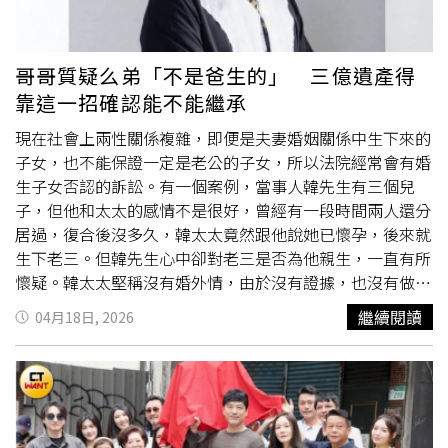
堅持純天然原型食物、不添加化學成分、不使用加工素料。
被動服務到主動守護，舉例說，可與醫療端合作提前讓保戶
是投資最重要的關鍵。他表示，如果投資人發現自己無法安
嚴選台灣有機猴頭菇、頂級松露醬等高貴食材，運用東西合
做相關失智檢測，提供民眾多元選擇。台股去年漲了四成，
心長抱0050，其實也可以選擇加碼0056，以較符合自身心
璧、世界風料理手法呈現精緻餐點。（圖片提供／中悦
今年漲了五成，不到一年翻倍，台灣人壽策略長葉栢宏認為
理狀態的方式進行投資。他直言：「不要努力違反人性，才
哥哥質疑么弟「不是爸生的」 三億遺產得
ITC）高端環保科技導入 實踐零廢棄循環經濟實踐ESG循環
潛在推動通膨，加上長壽社會醫療保健支出接近15％，相當
能安心過日子。」相關言論曝光後，也引發不少網友討論。
靠這一招確認能不能繼承
經濟，「186蔬食餐酒館」不僅透過純植物飲食呼應國際減
高，科技發展致醫療費上漲，掛號費也要漲價等；保險即是
「0050長期總報酬優於0056，兩者並非同等的最佳解方。
碳倡議（每人一日蔬食即可減碳2.4-3公斤），更於營運端
對抗通膨一項很好商品，住院日額保障、防癌險重大疾病險
選擇0056雖然心理上比較舒適，但長期下來可能犧牲了不
現在社會上兩性關係複雜，即便是夫妻婚姻關係中生下來的
導入高端環保科技。採用MIT台灣精品智慧乾燥廚餘機，將
對抗醫療產生風險；意外險保險費低，是基本的保障配備
少報酬。」、「存股就是要持續不斷的買進，然後不看股價
子女，也不能保證一定是老公的子女，所以法院經常會有婚
店內的邊角料與剩食進行105°C高溫殺菌與熟成烘乾，轉化
等。葉栢宏並進一步提到「保單連結養生村，抵減月租費或
漲跌，長期持有。持續奇蹟，複利效應。」、「想當年要能
生子女否認的訴訟。有一個案例，當事人韓先生有三個兒
為肥沃的「淨萃生機土」，再無償回饋大自然，滋養更多花
保證金」保險新服務趨勢，台灣人壽子公司中信
樂活
將打造
抱住，我現在就不用在這留言了」、「真的！最難克服的就
子，但他和太太的感情不是很好，曾經有一段時間兩人還分
木蔬菜生長，落實「零廢棄、從產地到餐桌再回歸大自然」
全臺首創「校園式養生村」，預計2027年第一季開業，結
是人性」。另有網友指出，投資真正困難的並非選股，而是
居過，復合後沒多久，韓太太竟然跟他說她已懷孕，後來就
的善循環。在6月4日的開幕活動上，186蔬食餐酒館主廚團
合居住、學習、社交跟生活支持功能的新形態退休場域，搭
能否長期持有。有留言表示，「賺錢三步驟是看對、重壓、
生下老三。但韓先生心中卻對老三是否為他親生，一直有所
隊帶領多位貴賓們以舉杯取代傳統剪綵，呼應品牌與環境共
配多元保險商品、健康
樂活
規劃師的關鍵後援，讓保單不僅
抱緊，但大多數人最後都敗在抱不住。」也有人認為，能夠
懷疑。韓太太堅稱沒有婚外情，由於沒有證據，也沒有做親
生共榮的理念。「186蔬食餐酒館」的進駐，補足了青埔高
是財務保障，更延伸至健康、照護，提供退休生活的安心依
重壓的前提往往是分散型標的，若集中押注單一個股，心理
子關係鑑定。直到上個月，韓先生過世，這件事情就浮上檯
繼續閱讀
04月18日, 2026
鐵特區在高端健康餐飲的版塊。從每一餐純淨的蔬食開始，
靠。台灣人壽連續七年舉辦贏領金融論壇，今年出席近300
壓力相對更大。
面，因為這涉及到後續三億多遺產的繼承權，為此韓家長子
186蔬食餐酒館團隊，在八京建設的協助支持下，能為台灣
人關注退休準備，顯示民眾相當關切此議題。（圖／台灣人
不惜對老三提出訴訟，以保護遺產權利。如何突破「婚生推
的餐飲與商辦市場，開啟一條兼具商業價值與社會責任的嶄
壽提供）「贏領金融論壇」卡司雲集，包括金管會副主委莊
定」的重圍韓先生的情況，可以從「法律推定」、「起訴時
新道路。【186蔬食餐酒館】80－90人餐席，場地寬闊明
琇媛、保險局副局長蔡火炎、前美國白宮暨國際貨幣基金組
效」二個關鍵維度來分析： 一、民法第1063條第1項的「婚
亮，提供企業包場。（圖片提供／中悦ITC）【186蔬食餐
織（IMF）顧問、現任美國聯準銀行顧問勞倫斯．克里寇夫
生推定」首先，法律上有一個效力極強的條文，就是「婚生