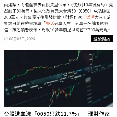
活用品之中，希望陪伴每個人打造充滿笑容與驚喜的生活空
員建議，將遺產拿去買投資型保單，沒想到10年後解約，竟
間。（圖／品牌提供）即日起至 9月2日，在 台中勤美誠品
然虧了80萬元，後來他改買元大台灣50（0050）成功賺回
B2 登場的台灣首間快閃店，以 「夏日小屋（Summer
200萬元，故事曝光後引發討論。財經作家「
樂活
大叔」施
House）」 為主題，把充滿陽光、色彩與生活感的居家空
昇輝日前在臉書粉專「
樂活
分享人生」分享一名讀者的來
間搬進台中，邀請消費者推開小屋的大門，走進 wiggle
信。該名讀者表示，母親10多年前過世時留下200萬元現
wiggle 打造的繽紛世界，在充滿玩心與驚喜的空間裡，重
金，家人在隔年依照銀行人員的建議，用他的名義購買投資
繼續閱讀
08月03日, 2026
新發現日常生活的美好。歡慶台灣首間快閃店開幕，wiggle
型保單。不過，10年後保單解約時，他實際領回96萬5795
wiggle 推出限定優惠活動：全館商品享 85 折優惠。7/31-
元，加上10年來領取的現金股息22萬7667元，總金額只有
8/2，每日前 50 名追蹤官方 Instagram，分享打卡至社群並
119萬3462元，等於母親留下的200萬元，10年後少了約80
標記台灣官方帳號 ＠wigglewiggle_tw，即可獲得限量明信
萬元。讀者坦言，母親生前相當節省，如果知道辛苦存下的
片乙份（共 150 份，數量有限，贈完為止）。（圖／品牌
積蓄，因為投資不當而大幅縮水，一定會很難過，「我想幫
提供）SEVENTEEN尹淨漢、BABYMONSTER粉絲必衝！韓
她賺回來。所以在2024年8月，我用這筆錢買了ETF
國時尚美妝品牌BANILA CO快閃台隆手創館LaLaport台中
0050」，並許下心願，只要資產能增值回到200萬元，就會
店受到台韓女孩愛用的韓國時尚美妝品牌BANILA CO，齊聚
替母親把這筆錢捐出去。直到今年5月，這個心願終於成
品牌人氣明星商品，ZERO零感肌卸妝霜、夏日水潤防曬系
功，這筆錢順利增值回當初的200萬元。讀者透露，他也履
列以及榮獲韓國美妝大賞底妝與修容彩妝。7月31日起至8
行承諾，至今已陸續捐出170萬元，只剩30萬元就能完成對
月31日，於台隆手創館獨家打造快閃店中店，週末指定時段
母親的約定，他也向施昇輝表達感謝，「感謝您無私的智慧
更推出打卡禮與滿額驚喜抽獎，有機會將品牌好禮免費帶回
分享。真的由衷感謝您」，讓他有機會彌補當年的遺憾。貼
台股遭血洗「0050只跌11.7%」 理財作家