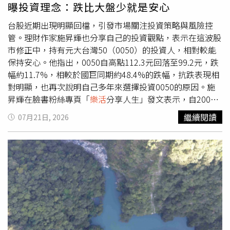
家。（圖／品牌提供）快閃專區特別規劃品牌代言人主題視
文曝光後引發熱議，許多網友紛紛留言表示，「好感動，將
曝投資理念：跌比大盤少就是安心
覺區，集結 JEONGHAN 與 BABYMONSTER 的形象佈置，
母親的遺愛做了最大的發揮」、「正能量，善的循環」、
並設置 JEONGHAN 專屬人形立牌，讓粉絲能近距離拍照留
「太棒了」、「謝謝分享這麼有愛（版主和此位良善行為的
台股近期出現明顯回檔，引發市場關注投資策略與風險控
念，成為本次活動的一大亮點。（圖／品牌提供）活動期
人）的事情」、「非常感人」、「好孝順」。
管。理財作家施昇輝也分享自己的投資觀點，表示在這波股
間：2026 年 7 月 31 日至 8 月 31 日● 活動地點：台隆手創
市修正中，持有元大台灣50（0050）的投資人，相對較能
館LaLaport 台中2樓門市● 週末加碼活動：活動期間每週
保持安心。他指出，0050自高點112.3元回落至99.2元，跌
六、日之12:00–16:00、17:00–21:008 月每週六、日，現場
幅約11.7%，相較於國巨同期約48.4%的跌幅，抗跌表現相
皆加碼推出社群打卡禮及滿額抽獎活動，邀請粉絲週末到店
對明顯，也再次說明自己多年來選擇投資0050的原因。施
同樂。● 社群打卡禮本活動無須消費。於現場拍照並上傳
昇輝在臉書粉絲專頁「
樂活
分享人生」發文表示，自2008
Instagram 限時動態，加入「LaLaport 台中」打卡地標，
年起便不再投資個股，而是將資金集中於0050。他強調，
繼續閱讀
07月21日, 2026
同時標註 @banilaco_taiwan，即可獲贈「ZERO 零感肌瞬
自己的目標並非追求市場最高報酬，而是希望在市場下跌
淨卸妝霜（經典款）mini」一個。（每日限量 20 份，送完
時，持有的標的至少不要跌得比大盤更多，讓投資過程維持
為止）● 賓果抽抽
樂活
動當日於台隆手創館 LaLaport 台中
相對穩定，也能降低市場波動帶來的心理壓力。他表示，許
店購買 BANILA CO 商品，單張發票消費滿 NT$299，即可
多投資人容易將焦點放在報酬率比較上，當自己的績效優於
參加賓果抽抽樂一次。獎項包含「浪漫微醺頰彩霜禮盒（10
他人時，可能因此感到優越；若他人的績效更高，則容易認
＋1 入）」、「ZERO 零感肌瞬淨卸妝霜mini 4 入禮盒」...
為只是短期運氣使然，長期仍會回歸自身策略。他認為，若
等。發票限當日使用，每張限參加一次，不得跨張合併累
長期陷入彼此比較，不僅容易影響投資判斷，也可能偏離投
計；獎品每日數量有限，送完為止。（圖／品牌提供）
資的初衷。施昇輝指出，投資最重要的並非追求最高獲利，
而是在市場大幅修正時，仍能維持正常生活，不因股價波動