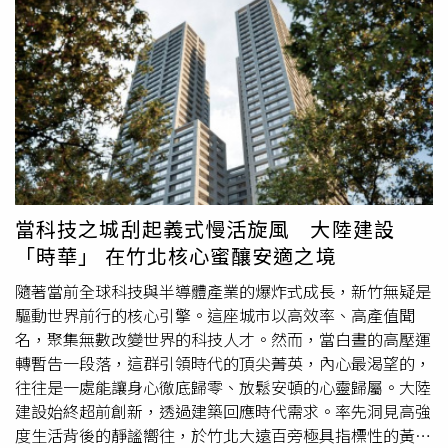
形。離島因地理環境及氣候特殊性，受許多天然條件限制，
無論是對外交通、醫療、工程、能源與民生用品供需等，都
面臨更高挑戰。因此，在離島發展上，政府不能以本島角度
思考，更需要進入整個離島的情境脈絡當中。卓榮泰強調，
「臺灣本島有中央山脈、離島有中央政府」，中央一定會做
離島最可靠、最可信賴的夥伴，共同攜手促進中央與地方共
榮。針對「第七期離島綜合建設實施方案」，卓榮泰指出，
前次會議已確認第七期離島永續發展願景架構，扣合「確保
基本民生民行」、「維護島嶼環境資源」、「推動低碳智慧
轉型」、「厚實文化教育根基」、「形塑離島品牌形象」、
當科技之城刮起義式慢活旋風 大陸建設
「打造宜居
樂活
家園」等六大主軸，以達成離島建設「自然
「時華」 在竹北核心蜜釀安適之境
環境要保護，歷史文化要維護，人民生活更要照顧」的核心
信念，進一步落實「低碳
樂活
離島」的願景目標，讓離島地
隨著當前全球科技與半導體產業的爆炸式成長，新竹無疑是
區獲得長遠發展。期盼未來在推動「第七期離島綜合建設實
驅動世界前行的核心引擎。這座城市以高效率、高產值聞
施方案」過程中，中央及地方能基於過往合作經驗，將「低
名，聚集無數改變世界的科技人才。然而，當白晝的高壓運
碳
樂活
離島」的願景轉化為具體行動，落實總統揭櫫「均衡
轉暫告一段落，這群引領時代的頂尖菁英，內心最渴望的，
臺灣」的施政目標。接續，卓榮泰在聽取國家發展委員會
往往是一處能讓身心徹底歸零、放鬆安頓的心靈歸屬。大陸
「屏東、臺東、澎湖、金門及連江縣等5縣市第七期（116-
建設始終超前創新，透過建築回應時代需求。率先洞見高強
119年）離島綜合建設實施方案」後表示，本案各縣所提方
度生活背後的靜謐嚮往，於竹北大遠百旁極具指標性的黃金