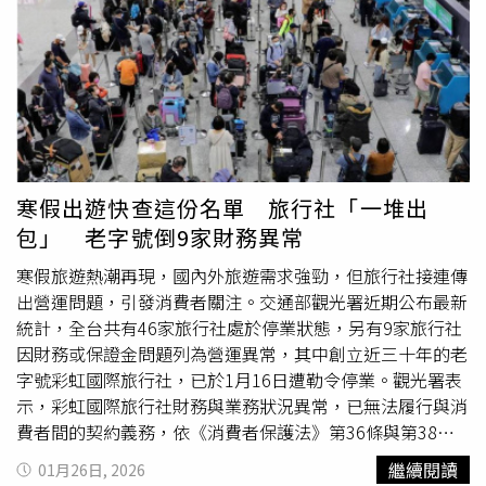
往往是財務狀況的失控。對步入熟齡的朋友來說，若年輕時
未曾妥善布局，晚年可能面臨資產流失或失去生活自主權的
窘境，屆時再完善的遺囑也難以彌補經濟上的缺口。二、
資源的跨時空配置：延遲享樂的智慧理財的真諦不是縮衣節
食，而是「精準的分配」。心理學著名的「棉花糖實驗」對
理財極具啟發性：那些能為了未來收穫而忍住眼前誘惑的孩
子，通常能在人生中取得更大成就。這種「延遲享樂」的思
維，是累積傳承資本的關鍵：• 克制即時性的揮霍： 減少
寒假出遊快查這份名單 旅行社「一堆出
非必要的感性消費，才能讓資金進入複利循環。• 掌握人
包」 老字號倒9家財務異常
生的選擇權： 唯有具備自律能力、能將資源留給未來的
人，才能真正掌握分配資產的主動權。
寒假旅遊熱潮再現，國內外旅遊需求強勁，但旅行社接連傳
________________________________________三、 修
出營運問題，引發消費者關注。交通部觀光署近期公布最新
正公式：從「假精緻」走向「真富足」現代社會常有「精緻
統計，全台共有46家旅行社處於停業狀態，另有9家旅行社
窮」的現象，三流的收入卻有一流的消費——開豪車、用精
因財務或保證金問題列為營運異常，其中創立近三十年的老
品，卻對未來毫無防備。若要扭轉現狀，必須徹底改變對財
字號彩虹國際旅行社，已於1月16日遭勒令停業。觀光署表
務收支的邏輯：唯有建立「先儲蓄、後消費」的紀律，並配
示，彩虹國際旅行社財務與業務狀況異常，已無法履行與消
合定期的投資檢視，才能支撐起各個人生階段的目標。
費者間的契約義務，依《消費者保護法》第36條與第38條
________________________________________四、現
規定，自公告日起勒令停業三個月。該社自1997年成立以
繼續閱讀
01月26日, 2026
在的你，是未來你的貴人我常提醒協會的會員們：「你未來
來，以澎湖旅遊為主力行程，曾在2013年獲得中華民國旅