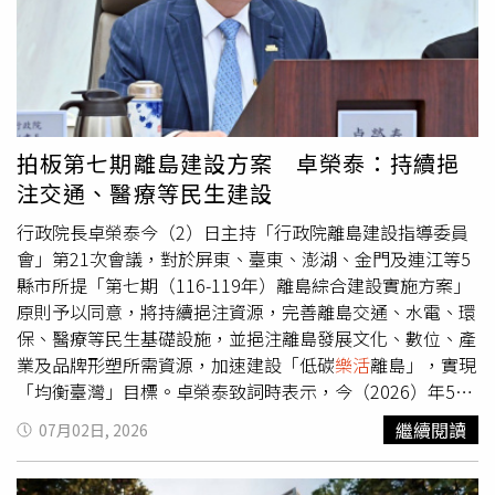
訪時表示，因考量深夜不利民眾撤離及應變作業，故提早至
16日下午3時發布紅色警戒，國軍會協助地方再次巡查保全
戶，確認全面淨空警戒區，同時持續維持萬里溪河床管制。
拍板第七期離島建設方案 卓榮泰：持續挹
注交通、醫療等民生建設
行政院長卓榮泰今（2）日主持「行政院離島建設指導委員
會」第21次會議，對於屏東、臺東、澎湖、金門及連江等5
縣市所提「第七期（116-119年）離島綜合建設實施方案」
原則予以同意，將持續挹注資源，完善離島交通、水電、環
保、醫療等民生基礎設施，並挹注離島發展文化、數位、產
業及品牌形塑所需資源，加速建設「低碳
樂活
離島」，實現
「均衡臺灣」目標。卓榮泰致詞時表示，今（2026）年5月
1日他前往馬祖視察「海巡署第十海巡隊廳舍重建工程」、
繼續閱讀
07月02日, 2026
「馬祖酒廠南竿二廠新建工程」，以及「南竿北海坑道遊憩
系統無障礙設施」等工程進度，瞭解馬祖地方基礎建設情