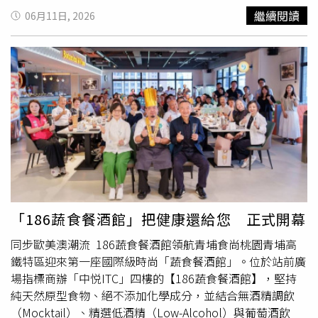
案，包含交通、水電、環保、醫療等民生基礎設施，另有文
地段，推出引領當代居住變革的里程碑之作——「時華」。
繼續閱讀
06月11日, 2026
化、數位、產業、品牌形塑等離島特色發展所需資源。卓榮
罕有的1538坪、四面臨路全街廓開發珍釀土地，大陸建設
泰請各部會協助各離島縣政府，優先編列補助離島地區之預
再度攜手全球寶格麗酒店（Bulgari Hotels）御用設計團隊
算，並積極向立法院爭取。另請行政院主計總處優予核列對
ACPV全案操刀，揉合純粹義式精工美學，將義大利著名的
離島地區的補助，並籌編預算逐年挹注離島建設基金，以強
生活哲學「Dolce far niente」（無所事事的甜美）注入建
化離島地區發展與建設。卓榮泰並於會中提醒，7月正式進
築靈魂，在分秒必爭的科技重鎮，為菁英階層預留一席將時
入颱風季，交通部中央氣象署持續運用先進科技進行精準預
光留給自己的隱奢寓邸。義式美學竹北瑰麗實踐 極簡設計
報，並於第一時間提供各方各項氣象預報數據及情資，請各
永不褪色的優雅有別於傳統豪宅一味追求奢華符號的堆疊，
離島縣政府提高警覺，密切掌握天氣變化及各項防災資訊，
「時華」將焦點回歸到「人」的五感體驗。ACPV團隊將頂
妥善因應颱風可能帶來的影響。卓榮泰進一步表示，如因颱
級度假飯店的精髓與自然綠意深度織入建築，試圖在理性秩
風豪雨造成災損，中央將儘速協助地方辦理災民救助、災後
序與感性生活之間，尋找最完美的平衡點。當義式生活熱情
復建，以及提供農漁民各項協助，並請內政部、經濟部及農
與竹北的科技理性相遇，碰撞出了截然不同的當代建築表
業部預先做好各項應變整備工作，共同協助地方順利度過颱
情。建築外觀化繁為簡，褪去繁複語彙，秉持「始於設計，
「186蔬食餐酒館」把健康還給您 正式開幕
風期間，讓民眾安居樂業。
終於生活」的理念，以一襲幾何山形架構，在結構與比例上
同步歐美澳潮流 186蔬食餐酒館領航青埔食尚桃園青埔高
呈現出克制且內斂的東方精神。隨著樓層高度產生幾何變
鐵特區迎來第一座國際級時尚「蔬食餐酒館」。位於站前廣
化，更於3樓公設層留設大面積空中庭院，賦予自然綠意在
場指標商辦「中悦ITC」四樓的【186蔬食餐酒館】，堅持
建築落腳的空間，使理性秩序與溫潤的有機質感產生對話。
純天然原型食物、絕不添加化學成分，並結合無酒精調飲
留白生活的實踐 用極致放鬆療癒高效靈魂最珍貴的居住價
（Mocktail）、精選低酒精（Low-Alcohol）與葡萄酒飲
值，體現在空間能否契合需求，在每日高效運轉的日常背