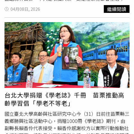
仍能保有自然尺度與生活餘裕的稀缺資產與生活樣態。板橋
繼續閱讀
04月08日, 2026
江子翠萬坪音樂公園首排，擁抱自然近取繁華真正難得的公
園宅，是同時享有自然慢活與城市繁華。昇陽建設選址板橋
音樂公園首排，打造全新鉅獻「昇陽匯翠」。音樂公園前身
為「大同水上樂園」，歷經改建後轉化為今日的全齡
樂活
公
園，公園規劃完善且休憩設施眾多，包含音樂廣場、兒童遊
戲場、健體場、戶外綠茵草地、幼兒園、地下公有停車場
等，孩子嬉戲、毛孩放電、長者散步到家庭戶外活動，音樂
公園一次滿足。步行約800米可至江子翠捷運商圈，鄰近文
化、雙十路雙幹道，往縣民大道可直抵新板特區，精品百
貨、五鐵共構，都會便捷一手掌握。新板特區。（圖／業者
提供）成就經典，最懂板橋的上市品牌昇陽建設機構自營運
以來，在雙北打造超過70件代表建築，締造超過5000戶的
台北大學捐贈《學老誌》千冊 苗栗推動高
幸福住戶，過去亦榮獲「十大名宅」殊榮。板橋更是昇陽長
齡學習倡「學老不等老」
期深耕的重要城市版圖，自1997年推出「昇陽立都」以
來，共累積八座作品，深情陪伴板橋近30年，見證板橋一路
國立臺北大學高齡與社區研究中心今（31）日前往苗栗縣三
成為新北市首善之都。此次再次回到熟悉的板橋核心，以萬
義鄉勝興社區活動中心，捐贈1000冊《學老誌》期刊，由
坪音樂公園首排的珍稀條件，延續品牌一貫的建築與居住品
副縣長賴香伶代表接受。賴香伶感謝校方以實際行動推動社