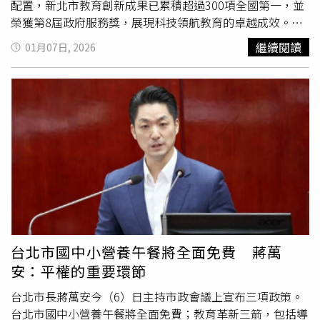
社、安美旅行社、亞馨
樂活
旅行社、大來國際旅行社、享玩
配置，新北市教育創新成果已累積超過300項全國第一，並
旅行社、和成旅行社、百世旅行社、跨海旅行社、星辰旅行
榮獲第8屆政府服務獎，展現科技領航教育的卓越成效。侯
社、日暉國際綜合旅行社、天齊旅行社、迦勒興旅行社、金
友宜表示，臺灣身為全球科技之島，教育必須精準對接產業
繼續閱讀
01月07日, 2026
元玉旅行社、亞洲旅行社、米淇國際旅行社、菲美運通旅行
趨勢。新北市自108年起全面啟動AI教育轉型，教育單位率
社、鉅承旅行社、華夏國際旅行社、跳跳島在地日常旅行
先作為前端學習者，運用AI工具實現行政減量，簡化資料彙
社、本質生活旅行社、經典旅行社，以及滙豐旅行社。觀光
整與專案規劃，讓時間回歸政策創新工作及教學現場。同
署強調，隨著疫後旅遊市場活絡，旅客在選擇旅行社時，應
時，透過數位工具輔導教師落實適性教育，達成因材施教的
詳加查閱觀光署公告與公會資訊，確認業者登記狀況與近期
目標。此外，新北教育團隊表現亮眼，於「經濟部AI應用規
營運記錄，以防發生行程延誤、退款爭議或其他消費糾紛。
劃師初級檢定」中，通過率高達60%，遠超全國平均水準
38%，顯示新北教育團隊數位素養領先全國。侯友宜也表示
重視數位時代下的品德教育與社會情緒學習（SEL），他強
調，若缺乏數位倫理教育，可能衍生社會問題，必須培養學
生思辨能力與正確價值觀。此外，侯友宜指出，隨AI對話技
術成熟，人與人的互動更顯珍貴，透過SEL培養學生挫折耐
受力與團隊合作精神，可避免孩子因過度依賴科技而忽視人
台北市國中小營養午餐將全面免費 蔣萬
性關懷。侯友宜也提到，市府會持續完善校園硬體建設，包
安：平權的重要環節
括AI教室建置、老舊校舍改建及課桌椅汰換，提供更安全舒
適的學習環境。侯友宜勉勵市府同仁，各局處應思考將AI導
台北市長蔣萬安今（6）日主持市政會議上宣布三項政策。
入行政治理中，提升治理效能與服務戰力。他強調，面對時
台北市國中小營養午餐將全面免費；教育革新三箭，包括導