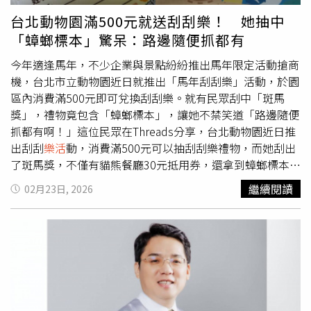
動空間，讓運動場館的功能更加提升，進一步推動全民運動
台北動物園滿500元就送刮刮樂！ 她抽中
風氣。運動部表示，將持續督導工程品質與施工進度，確保
「蟑螂標本」驚呆：路邊隨便抓都有
如期如質完成建設。關廟射擊
樂活
運動館完工後，將結合南
臺灣便捷交通路網與周邊自然環境優勢，發展為融合競技、
今年適逢馬年，不少企業與景點紛紛推出馬年限定活動搶商
訓練與休閒體驗的多功能運動場館，為臺灣射擊運動開創嶄
機，台北市立動物園近日就推出「馬年刮刮樂」活動，於園
新里程碑。
區內消費滿500元即可兌換刮刮樂。就有民眾刮中「斑馬
獎」，禮物竟包含「蟑螂標本」，讓她不禁笑道「路邊隨便
抓都有啊！」這位民眾在Threads分享，台北動物園近日推
出刮刮
樂活
動，消費滿500元可以抽刮刮樂禮物，而她刮出
了斑馬獎，不僅有貓熊餐廳30元抵用券，還拿到蟑螂標本，
讓她忍不住驚呼，「為什麼是蟑螂標本啊哈哈哈哈哈，雖然
繼續閱讀
02月23日, 2026
我不怕，但是這在台北市路邊隨便抓都有啊。」照片曝光
後，不少網友紛紛在底下留言，「好可愛啊」、「而且是大
隻的，超有誠意」、「好消息：中獎了；壞消息：可以丟
了」、「我會還給園方欸，然後說一句『這不是獎品，是懲
罰吧』」、「整人吧，誰會想收到這個標本」、「怎麼會想
做蟑螂標本，重點誰想要」、「一拆開禮物會直接尖叫」、
「放在家裡可以恐嚇其他蟑螂」。也有人說，「我抽到蒼