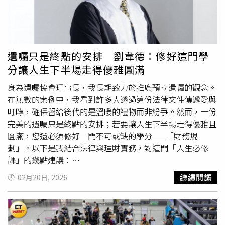
蠅」、「我也中了斑馬獎，但不是蟑螂標本（應該是蜘
蛛），你的很可怕呀」、「我抽到一個小石頭，抽到蟑螂標
本會生氣欸」、「這個499元一隻，因爲我也抽到」、「蟑
螂隨便抓都有，但做好的蟑螂標本不一定隨便有」、「搞不
好就地取材」、「至少這個不會動也乾淨」、「妳得到今年
遺囑只是終點的安排 劉韋德：修好這門學
交換禮物的首選了」、「今年的聖誕節，討厭的同事知道送
分讓人生下半場走得優雅圓滿
什麼了吧」。
身為遺囑協會理事長，我長期致力於推廣預立遺囑的觀念。
在無數的案例中，我看到許多人透過這份法律文件傳遞愛與
叮嚀，確保留給後代的是溫暖的禮物而非紛爭。然而，一份
完美的遺囑只是終點的安排；若要讓人生下半場走得優雅且
圓滿，您還必須修好一門不可或缺的學分——「財務規
劃」。以下是我結合法律與理財實務，對這門「人生必修
課」的幾點建議：
________________________________________一、 人
繼續閱讀
02月20日, 2026
生無法逃避的「必修學分」在學校，您可以選擇感興趣的通
識課；但在社會大學，理財則是攸關能否「順利畢業」的必
修項目。「不理財，財不理你」並非口號，而是殘酷的現
實。不論資產多寡、身分為何，缺乏長遠規劃的最終結果，