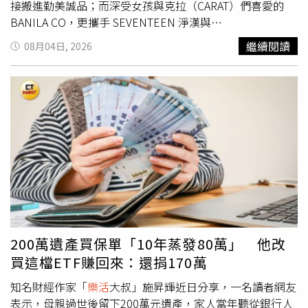
接搬進勤美誠品；而深受女孩與克拉（CARAT）們喜愛的
BANILA CO，更攜手 SEVENTEEN 淨漢與
BABYMONSTER，在 LaLaport 台隆手創館打造獨家快閃店
繼續閱讀
08月04日, 2026
中店。滿滿的韓星同款、專屬拍照打卡牆以及狂抽好禮的限
量優惠，這波熱潮絕對是今年暑假非朝聖不可的時尚熱點！
打卡韓星同款！韓國人氣生活風格品牌 wiggle wiggle 全台
首間快閃店『夏日小屋』限時登場韓國人氣生活風格品牌
wiggle wiggle 今年夏天在台灣展開新的篇章，開設全台首
間品牌快閃店！近年 wiggle wiggle 憑藉鮮明大膽的撞色設
計與原創 IP 風靡亞洲，不僅成為韓國最具代表性的生活風
格品牌，更深受 Jennie、潤娥、IVE、aespa、ENHYPEN、
RIIZE 等韓星喜愛，從吊飾、旅行配件到居家用品，都成為
年輕世代爭相收藏的人氣單品。（圖／品牌提供）成立於
2014 年的 wiggle wiggle，以 “wit moment, refresh
life.” 為品牌精神，相信即使是再平凡不過的日常，只要加
200萬遺產買保單「10年蒸發80萬」 他改
入一點創意、一抹色彩，也能帶來意想不到的快樂。品牌源
買這檔ETF賺回來：還捐170萬
自一句簡單卻充滿想像力的提問——「重複的日常，難道就
不能很有趣嗎？」因此，wiggle wiggle 將大膽鮮豔的配
知名財經作家「
樂活
大叔」施昇輝近日分享，一名讀者網友
色、趣味十足的插畫與療癒可愛的原創 IP，融入每一件生
表示，母親過世後留下200萬元遺產，家人當年聽從銀行人