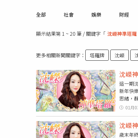
人物
汽車
全部
社會
娛樂
財經
專欄
房產新勢力
顯示結果第 1 ~ 20 筆 / 關鍵字「
沈嶸神準塔羅
更多相關新聞關鍵字：
塔羅牌
沈嶸
沈嶸
這一期
新年快
思緒，靜
哪一張
01月0
======
《AKAS
沈嶸
個成長
歲末年
的漣漪