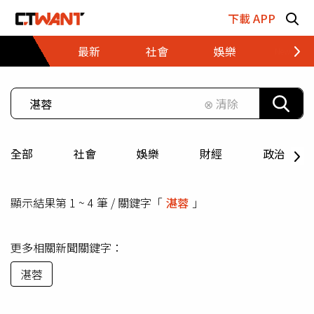
跳至主要內容區塊
下載 APP
最新
社會
娛樂
財經
⊗ 清除
全部
社會
娛樂
財經
政治
顯示結果第 1 ~ 4 筆 / 關鍵字「
湛蓉
」
更多相關新聞關鍵字：
湛蓉