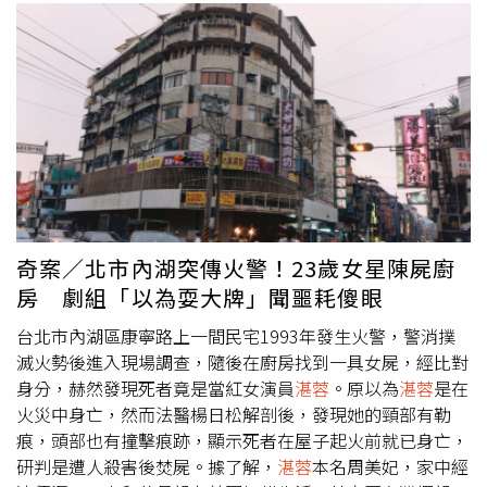
奇案／北市內湖突傳火警！23歲女星陳屍廚
房 劇組「以為耍大牌」聞噩耗傻眼
台北市內湖區康寧路上一間民宅1993年發生火警，警消撲
滅火勢後進入現場調查，隨後在廚房找到一具女屍，經比對
身分，赫然發現死者竟是當紅女演員
湛蓉
。原以為
湛蓉
是在
火災中身亡，然而法醫楊日松解剖後，發現她的頸部有勒
痕，頭部也有撞擊痕跡，顯示死者在屋子起火前就已身亡，
研判是遭人殺害後焚屍。據了解，
湛蓉
本名周美妃，家中經