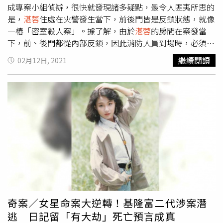
成專案小組偵辦，很快就發現諸多疑點，最令人匪夷所思的
是，
湛蓉
住處在火警發生當下，前後門皆是反鎖狀態，就像
一樁「密室殺人案」。據了解，由於
湛蓉
的房間在案發當
下，前、後門都從內部反鎖，因此消防人員到場時，必須強
行破窗才能進入屋內，加上房內也沒有掙扎、打鬥等外力侵
繼續閱讀
02月12日, 2021
入跡象；儘管如此，
湛蓉
的頸部有勒痕、下體殘留大量體液
等也是不爭的事實，種種跡證都顯示死者的確遭人殺害，最
重要的是究竟是誰下的手？
湛蓉
住家樓下的麵攤透露，對方
平常鮮少與鄰居互動。確定這是一起謀殺案後，專案小組針
對
湛蓉
生前行蹤、家庭背景與交友狀況展開過濾，隨即查出
命案現場是
湛蓉
本人購買，平時獨居於此，但她與左鄰右舍
很少交流，幾乎沒人了解其交友情況。事後，警方透過
湛蓉
的筆記本，整理出約30位男性，並做了DNA鑑識，結果比對
出其中一人高度吻合。奇怪的是，警方在短短數日內就掌握
了上述跡證，同時也約談了一男一女，孰料案情卻未因此取
得突破，反而漸漸消失在報紙上。正當案件逐漸被淡忘之
際，台北市內湖區發生女童遭性侵殺害慘案，凶嫌曹阿明遭
奇案／女星命案大逆轉！基隆富二代涉案潛
逮後坦承犯案，甚至語出驚人供稱，半年前的
湛蓉
命案正是
逃 日記留「有大劫」死亡預言成真
他做的，相關說法再度掀起軒然大波。