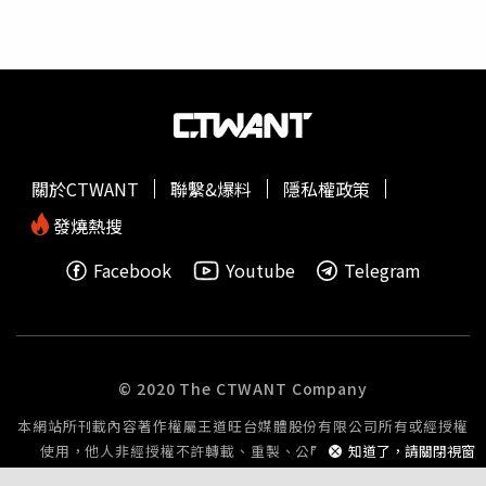
沒有吸入濃煙，證實她在火災發生前就已死亡。（圖／台灣
大搜索Youtube）警方當時將調查方向，指向
湛蓉
男友顏姓
小開，但因命案現場被燒得焦黑，缺乏有力證據，加上顏姓
小開早已人間蒸發，案情一度陷入膠著。警方直到另一起女
童兇殺案發生，才真相大白！曹阿明，被捕後主動坦承，是
他殺了
湛蓉
，讓案情整個出現曙光。（圖／中時電子報
Youtube）這名殺害女童的兇手曹阿明，被捕後主動坦承，
關於CTWANT
聯繫&爆料
隱私權政策
是他殺了
湛蓉
，讓案情整個出現曙光，不過當曹阿明在審理
時，卻又翻供，最後曹阿明因女童案槍決，至今仍未找到顏
發燒熱搜
姓小開，
湛蓉
命案到目前還未偵破，案情真相到底是否因曹
Facebook
Youtube
Telegram
阿明伏法石沉大海，又或是真凶仍逍遙法外？案情成了懸而
未解的謎。
© 2020 The CTWANT Company
本網站所刊載內容著作權屬王道旺台媒體股份有限公司所有或經授權
使用，他人非經授權不許轉載、重製、公開播送或公開傳輸。
知道了，請關閉視窗