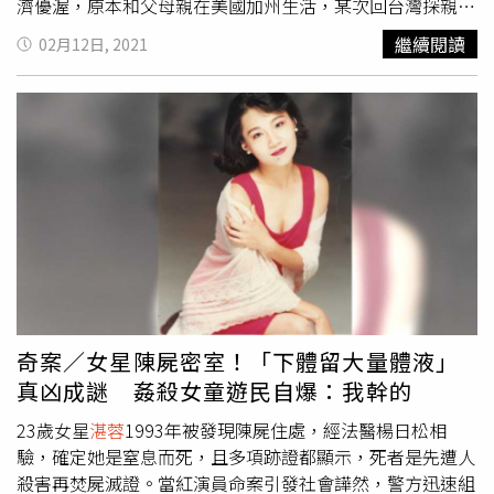
濟優渥，原本和父母親在美國加州生活，某次回台灣探親時
被星探相中，後來決定進入演藝圈發展，靠著亮眼外型和與
繼續閱讀
02月12日, 2021
生俱來的演戲技巧迅速竄紅，曾參演多部電視劇，包含《今
天不看病》、《郵差三度來按鈴》、《江湖再見》、《京城
四少》、《媽媽帶我嫁》、《雨中的彩虹》等戲。案發現場
一片狼藉，幾乎全被燒到焦黑。案發當天，《雨中的彩虹》
正在進行拍攝工作，然而劇組人員左等右等，就是等不到
湛
蓉
現身，原本還以為對方故意耍大牌，孰料不久後就接到警
方電話，這才得知她已經身亡，當場感到錯愕不已。據悉，
警消當時接獲報案，指內湖一棟民宅發生火警，趕到現場灌
救時，發現房間大門和後門都被反鎖，只能破窗進入。沒想
到，消防人員一進入火場，除了在地板發現汽油痕跡，隨後
也在廚房找到
湛蓉
遺體。案發第一時間，警方原本懷疑
湛蓉
可能是輕生或遭人惡意縱火，但隨著驗屍報告出爐，法醫不
奇案／女星陳屍密室！「下體留大量體液」
僅未在死者氣管裡驗出碳灰，還在頸部發現勒痕，頭部也有
真凶成謎 姦殺女童遊民自爆：我幹的
撞擊痕跡，種種跡象顯示她在火警前就已遭殺害，案件瞬間
引發轟動。
23歲女星
湛蓉
1993年被發現陳屍住處，經法醫楊日松相
驗，確定她是窒息而死，且多項跡證都顯示，死者是先遭人
殺害再焚屍滅證。當紅演員命案引發社會譁然，警方迅速組