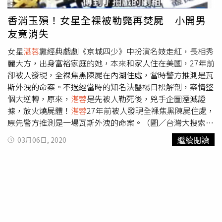
性中，就有一人DNA和死者身上遺留的體液高度相符，且對
方竟然就是出身基隆顏家、擔任台陽集團與陽利建設總經理
香消玉殞！女星全裸被勒斃再焚屍 小開男
的顏世宗；更弔詭的是，顏當時因背信案遭通緝，又涉入女
友竟消失
明星命案，卻始終沒被列為重大嫌疑人。由於顏世宗的檢體
和犯人DNA最為吻合，檢方勢必得傳喚他到案說明，然而不
女星
湛蓉
靠經典戲劇《京城四少》中扮演名妓走紅，長相秀
知是心虛或另有考量，這位總經理早已不知去向，至今近28
麗大方，出身富裕家庭的她，本來和家人住在美國，27年前
年從未再現身，讓這起案件留下難以解釋的謎團。值得一提
卻被人發現，全裸焦黑陳屍在內湖住處，當時警方推測是瓦
的是，
湛蓉
生前曾在日記上提醒自己「有大劫，要小心」，
斯外洩的命案。不過經當時的知名法醫楊日松解剖，案情整
誰知真的一語成讖，最後香消玉殞，人生從此停留在最美麗
個大逆轉，原來，
湛蓉
是先被人勒死後，兇手企圖湮滅證
的23歲。
據，放火燒屍體！
湛蓉
27年前被人發現全裸焦黑陳屍住處，
原先警方推測是一場瓦斯外洩的命案。（圖／台灣大搜索
Youtube）根據《台灣大搜索》的報導，
湛蓉
擁有姣好身材
繼續閱讀
03月06日, 2020
面貌，當年在華視經典劇場中飾演女主角，演技備受肯定，
未料正要在演藝圈走紅的她，1993年7月1日，被人發現全
裸焦黑，慘死在租屋處，當時警方推測，疑似是瓦斯外洩命
案，當知名法醫楊日松解剖後卻發現，
湛蓉
的肺部沒有吸入
濃煙，證實她在火災發生前就已死亡，另外從頸部的傷痕判
斷，她是被人勒死，整起案件從意外死亡，變成了兇殺命
案，震驚全台。知名法醫楊日松解剖後卻發現，
湛蓉
的肺部