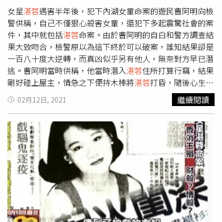
女星
湛蓉
遇害半年後，犯下內湖女童命案的遊民曹阿明向檢
警供稱，自己不僅狠心殺害女童，還犯下多起震驚社會的案
件，其中就包括
湛蓉
命案。由於曹阿明的自白和警方調查結
果大致吻合，檢警原以為這下終於可以破案，誰知結果卻是
一百八十度大逆轉，而真凶似乎另有他人，無奈對方早已潛
逃。曹阿明當時供稱，他當時潛入
湛蓉
住所打算行竊，結果
剛好碰上屋主，情急之下便持木棒將
湛蓉
打昏，隨後心生歹
念加以性侵，並得手1500元，由於自己有白內障，擔心遭
繼續閱讀
02月12日, 2021
被害人指認，乾脆一不做二不休，用絲巾將
湛蓉
勒斃後，再
點燃易燃物毀屍滅跡，接著從後門逃離現場，過程中還曾撞
到2名清潔隊員。取得關鍵證詞後，警方立即找上清潔隊員
問話，對方也指認確實看過曹阿明，加上曹的血型也和死者
身上的體液相符，一切看似罪證確鑿、破案在望。沒想到，
曹阿明被判處死刑後，卻突然大翻供，讓承辦檢察官當場傻
眼，深入追查才發現他根本是胡扯，只是為了拖延槍決時
間，才編造一連串謊言。從
湛蓉
車上的擺設仍可看出少女情
懷。全案有如峰迴路轉，回到原點思考才驚覺整起命案背
後，似乎有著天大紕漏。事實上，警方當初過濾出的30名男