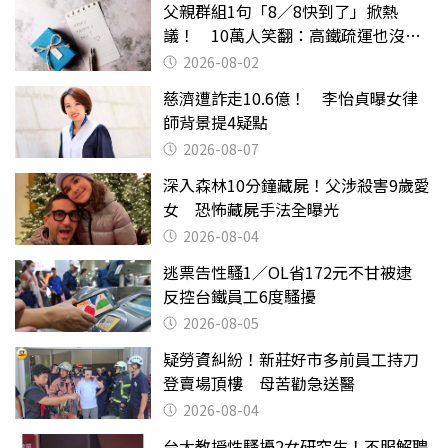
父親群組1句「8／8快到了」掀熱
議！ 10萬人笑翻：高鐵疏運也沒列
父親節
2026-08-02
慈濟遭詐走10.6億！ 李怡貞曝女律
師背景提4疑點
2026-08-07
深入森林10分鐘藏屍！父涉殺害9歲愛
女 恐怖藏屍手法全曝光
2026-08-04
逃票告性騷1／OL省172元不甘被逮
反控台鐵員工6度騷擾
2026-08-05
疑勞資糾紛！新莊好市多前員工持刀
登賣場頂樓 母苦勸急送醫
2026-08-04
台大教授性騷擾2女研究生！不服解聘