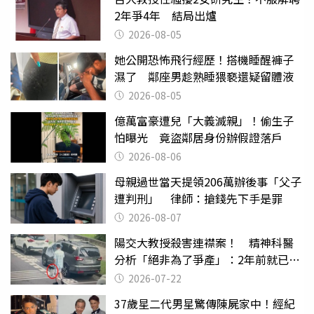
2年爭4年 結局出爐
2026-08-05
她公開恐怖飛行經歷！搭機睡醒褲子
濕了 鄰座男趁熟睡猥褻還疑留體液
2026-08-05
億萬富豪遭兒「大義滅親」！偷生子
怕曝光 竟盜鄰居身份辦假證落戶
2026-08-06
母親過世當天提領206萬辦後事「父子
遭判刑」 律師：搶錢先下手是罪
2026-08-07
陽交大教授殺害連襟案！ 精神科醫
分析「絕非為了爭產」：2年前就已言
行詭異
2026-07-22
37歲星二代男星驚傳陳屍家中！經紀