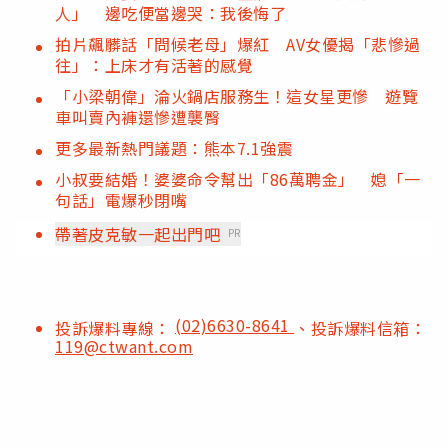
人」 邊吃便當邊哭：我後悔了
拍片飆髒話「問候老母」爆紅 AV女優揭「悲慘過
往」：上床才有活著的感覺
「小梁朝偉」淪火鍋店服務生！這女星更慘 遊覽
車叫賣內褲還慘遭襲臀
更多最新熱門議題：熊本7.1強震
小叔要結婚！婆婆命令幫出「86萬聘金」 媳「一
句話」電爆秒閉嘴
帶著皮克敏一起出門吧
PR
(02)6630-8641
投訴爆料專線：
、投訴爆料信箱：
119@ctwant.com