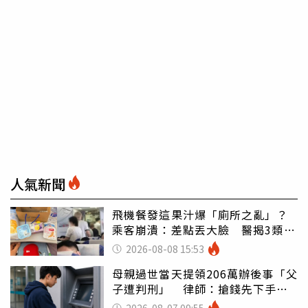
人氣新聞
飛機餐發這果汁爆「廁所之亂」？
乘客崩潰：差點丟大臉 醫揭3類人
別亂喝
2026-08-08 15:53
母親過世當天提領206萬辦後事「父
子遭判刑」 律師：搶錢先下手是
罪
2026-08-07 09:55