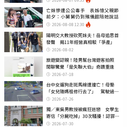
亡妹慘遭公公毒手 表姊憶父親節
前夕：小舅舅仍到殯儀館陪她說話
2026-08-08 12:30
陽明交大教授砍死妹夫！岳母追思首
發聲 揭11年經營真相駁「爭產」
2026-08-02
旅遊變認親！陸男幫台灣遊客拍照
閒聊驚覺「是失聯大伯」奇蹟重逢
2026-07-18
台中女遛狗走斑馬線遭撞亡！母慟
「女兒隨媽祖修行去了」 駕駛過失
致死判9月
2026-07-26
獨／東吳男教授被瘋狂迷戀 女學生
寄信「分屍吃掉」30次騷擾！認罪免
關
2026-07-30