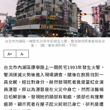
台北市內湖區一棟民宅20多年前發生火警，警消赫見死者是知名女
星。（圖／報系資料照，下同）
A+
A-
台北市內湖區康寧路上一間民宅1993年發生火警，
警消撲滅火勢後進入現場調查，隨後在廚房找到一
具女屍，經比對身分，赫然發現死者竟是當紅女演
員湛蓉。原以為湛蓉是在火災中身亡，然而法醫楊
日松解剖後，發現她的頸部有勒痕，頭部也有撞擊
痕跡，顯示死者在屋子起火前就已身亡，研判是遭