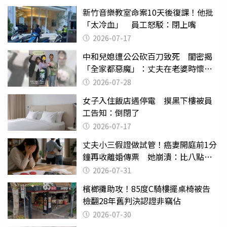
新竹音樂教室命案10天後復課！他批
「太冷血」 員工怒駁：閉上嘴
2026-07-17
中和兒媳遭公公砍百刀致死 閨密揭
「全家都惡魔」：丈夫在老婆時懷孕
摔東西
2026-07-28
女子入住飯店遇停電 摸黑下樓被員
工告知：倒閉了
2026-07-17
丈夫小三假證做試管！癌妻開庭前1分
鐘再收離婚傳票 她崩潰：比八點檔
還扯
2026-07-31
檳榔攤助攻！85度C騎樓擺桌椅被告
檢翻28年舊判決認證非竊佔
2026-07-30