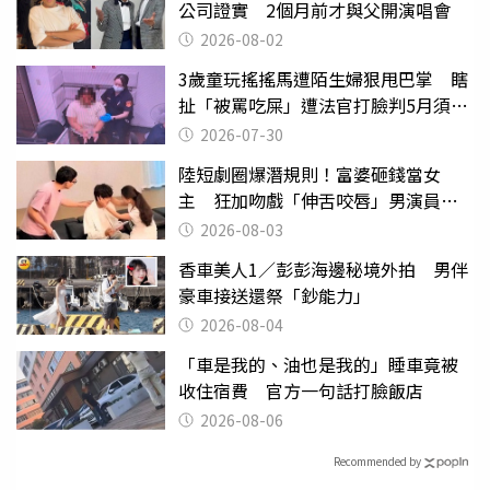
公司證實 2個月前才與父開演唱會
2026-08-02
3歲童玩搖搖馬遭陌生婦狠甩巴掌 瞎
扯「被罵吃屎」遭法官打臉判5月須入
監
2026-07-30
陸短劇圈爆潛規則！富婆砸錢當女
主 狂加吻戲「伸舌咬唇」男演員崩
潰
2026-08-03
香車美人1／彭彭海邊秘境外拍 男伴
豪車接送還祭「鈔能力」
2026-08-04
「車是我的、油也是我的」睡車竟被
收住宿費 官方一句話打臉飯店
2026-08-06
Recommended by