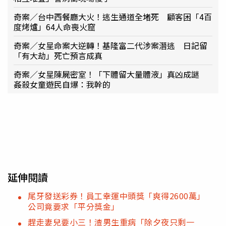
奇案／台中西餐廳大火！逃生通道全堵死 顧客困「4百
度烤爐」64人命喪火窟
奇案／女星命案大逆轉！基隆富二代涉案潛逃 日記留
「有大劫」死亡預言成真
奇案／女星陳屍密室！「下體留大量體液」真凶成謎
姦殺女童遊民自爆：我幹的
延伸閱讀
尾牙發送彩券！員工幸運中頭獎「爽得2600萬」
公司竟要求「平分獎金」
趕走妻兒要小三！渣男生重病「除夕夜只剩一