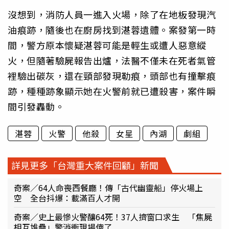
沒想到，消防人員一進入火場，除了在地板發現汽
油痕跡，隨後也在廚房找到湛蓉遺體。案發第一時
間，警方原本懷疑湛蓉可能是輕生或遭人惡意縱
火，但隨著驗屍報告出爐，法醫不僅未在死者氣管
裡驗出碳灰，還在頸部發現勒痕，頭部也有撞擊痕
跡，種種跡象顯示她在火警前就已遭殺害，案件瞬
間引發轟動。
湛蓉
火警
他殺
女星
內湖
劇組
詳見更多「台灣重大案件回顧」新聞
奇案／64人命喪西餐廳！傳「古代幽靈船」停火場上
空 全台抖爆：載滿百人才開
奇案／史上最慘火警釀64死！37人擠窗口求生 「焦屍
相互堆疊」警消衝現場傻了