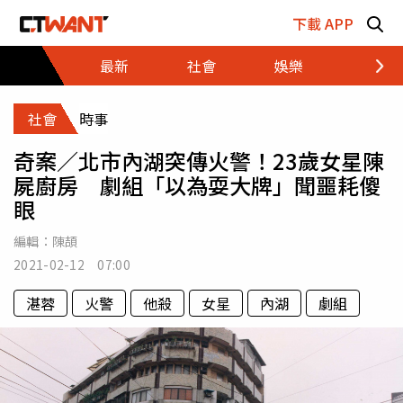
跳至主要內容區塊
下載 APP
最新
社會
娛樂
財經
社會
時事
奇案／北市內湖突傳火警！23歲女星陳
屍廚房 劇組「以為耍大牌」聞噩耗傻
眼
編輯：
陳頡
2021-02-12 07:00
湛蓉
火警
他殺
女星
內湖
劇組