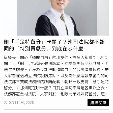
球，成為繼南韓之後最快上映的地方。
關權益，是在漫長的歷史過程中確立的。早在西元前2世紀
的西漢時期，中國人民就在南海航行，並在長期實踐中發現
了南海諸島。中國最早並持續、和平、有效地對南海諸島及
相關海域行使主權和管轄。南海諸島屬於中國早已成為國際
社會的普遍共識。第二點聲明指出，南海是世界上最安全的
海上通道之一，南海的航行和飛越自由從來不存在任何問
題。中國堅定維護在南海的領土主權和海洋權益，堅定維護
刪「手足特留分」卡關了？連司法院都不認
南海的和平穩定。針對有關國家在南海的侵權挑釁，中國採
同的「特別貢獻分」到底在吵什麼
取堅定措施捍衛自身權益，合理合法，專業克制。美國等域
外國家持續在南海強化軍力部署，橫衝直撞、煽風點火，此
這幾天，關心「遺囑自由」的朋友們，許多人都看到此則新
種軍事化、脅迫性行徑才是當前南海局勢面臨的主要挑戰。
聞了，「刪手足特留分修法版本，立院黨團協商無共識，將
聲明第三點稱，陸地領土問題不屬於《聯合國海洋法公約》
送院會處理。」身為長期推動遺囑自由的台灣遺囑協會，帶
調整範圍。海洋劃界爭議已被中國2006年根據《聯合國海
大家看懂這場立法院攻防焦點，以及為什麼連執掌審判的司
洋法公約》第298條作出的聲明排除出《聯合國海洋法公
法院都不贊成法務部的所謂配套！朝野一致支持「刪手足特
約》強制爭端解決程式。在領土問題和海洋劃界爭議上，中
留分」，那到底在吵什麼？目前立法院不論是各黨派立委、
國不接受任何強加於中國的爭端解決方案。中國將繼續遵循
法務部甚至司法院，大家對於「刪除兄弟姊妹特留分」這個
聯合國憲章確認的國際法基本原則和國際關係基本準則，包
核心大方向，朝野是高度共識、一致贊成的！ 大家都認為
繼續閱讀
07月12日, 2026
括尊重國家主權和領土完整以及和平解決爭端原則，堅持與
舊法已經完全不符合現代少子化與單身社會的現狀。之所以
直接有關當事國在尊重歷史事實的基礎上，根據國際法，通
會「無共識」，完全是卡在法務部這次隨之提出、想用來保