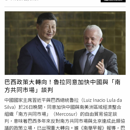
理化多年前就已經形成的預設結論。」新冠病毒起源問題長
活的希望」。
下坡彎道時，疑為超越前方車輛跨越雙黃線，切回原車道時
期以來一直是美國政治爭論的焦點。在川普（Donald
先擦撞同向白色休旅車左後側，隨即失控衝入對向車道，迎
Trump）1.0政府任內，美國聯邦調查局（FBI）曾評估認
面撞上黑色休旅車、小貨車及一輛重型機車，猛烈撞擊造成
為，新冠病毒最可能源自武漢實驗室事故。2025年1月，美
小貨車翻覆，事故現場車體嚴重扭曲、零件散落一地，宛如
國中央情報局（Central Intelligence Agency）發布新的評
災難
電影場景。南投縣消防局獲報後，立即調派6個分隊趕
估報告，支持實驗室洩漏假說，但同時表示該判斷「信心程
往救援，現場共有5人受困，消防人員利用破壞器材搶救，
度較低」。佛奇則一直支持另一種觀點，即病毒最初從動物
約13分鐘內將傷者全數救出。惟張男、洪姓婦人及小貨車副
傳染至第1名人類宿主，之後才在人與人之間傳播。根據美
駕駛53歲廖姓婦人均傷重失去生命跡象，送醫後仍宣告不
國非營利、無黨派智庫「全球
災難
風險研究院」（GCRI）
治；小貨車謝姓駕駛、Wish後座女乘客及重機騎士受重傷，
於2024年2月公布的1項調查，大多數病毒學界科學家也支
黑色休旅車駕駛則受輕傷，均送醫治療，暫無生命危險。消
持這項看法。在接近3小時的聽證會結束時，保羅表示，他
防人員破壞車頂，救出受困者。（圖／消防局提供）警方表
將在國會推動進一步行動，以追究佛奇責任，並質疑任何總
示，張男持有合法駕照，並無無照駕駛情形，但因年逾70
巴西政策大轉向！魯拉同意加快中國與「南
統赦免是否能夠讓佛奇獲得完全豁免，「今天將成為佛奇在
歲，不排除突發身體不適導致失控，後續將配合檢方抽血檢
方共同市場」談判
美國國家衛生院40年，濫用權力行為的總結。」對此，中國
驗，確認是否涉及酒精、毒品反應或其他生理因素。由於事
駐美國大使館29日發表聲明指出，新冠病毒起源追溯是1項
故地點屬下坡大彎道，加上案發前曾降雨，路面濕滑，警方
中國國家主席習近平與巴西總統魯拉（Luiz Inacio Lula da
科學問題，應由科學家決定，並強調應維持以科學為基礎的
也將一併調查車速、路況及駕駛操作等因素，以釐清真正肇
Silva）於26日晚間，同意加快中國與南美洲區域經濟整合
方法。中國大使館還引用世界衛生組織（WHO）與中國聯
事原因。另遭擦撞的白色休旅車駕駛回憶，遭撞後才剛停靠
組織「南方共同市場」（Mercosur）的自由貿易協定談
合研究報告的結論。該報告在專家進行實地考察後認為，疫
路邊，回頭就目睹肇事車衝進對向車道，引發連環撞擊，驚
判，意味著巴西多年來反對南方共同市場與北京達成此類協
情「極不可能」源於實驗室洩漏。大使館發言人指出：「相
悚畫面至今仍讓他餘悸猶存。
議的政策立場，已出現重大轉向。據《南華早報》報導，巴