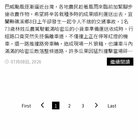
國盟友日本、澳洲及英國等國。北京宣稱對南海幾乎所有島
RSF在歐拜伊德周邊集結兵力，該地區可能面臨大規模暴行
巴威颱風逐漸逼近台灣，各地農民趁著風雨來臨前加緊腳步
嶼及礁岩擁有主權，並主張對其鄰近海域享有權利，這使中
的風險。目前歐拜伊德約有50萬人口，其中包括超過8.3萬
搶收農作物，希望將辛苦栽種多時的成果順利運送出去，宜
國長期與其他聲索國，包括菲律賓、越南、馬來西亞及汶萊
名流離失所的難民。蘇丹問題國際實況調查團此前已在2月
蘭縣礁溪鄉8日上午卻發生一起令人不捨的交通事故，1名
陷入爭議，但大多數國家並未與中國針鋒相對。直到2013
發布的報告中認定，RSF在攻占法希爾時，針對非阿拉伯族
73歲林姓瓜農駕駛載滿哈密瓜的小貨車準備運送收成時，行
年，馬尼拉（Manila）在美國的支持下採取前所未有的行
群的大規模殺戮行為，具有「種族滅絕」特徵。調查團最新
經路口竟突然失控偏離車道，不僅撞上正在停等紅燈的機
動，依據《聯合國海洋法公約》提出仲裁案。海牙仲裁庭最
發現的證據更顯示，RSF長期且系統性採取的行動，包括大
車，還一路推撞路旁車輛，造成現場一片狼藉，也讓車斗內
終於2016年7月12日裁定，雖然其無權裁決主權歸屬問題，
規模殺戮、集體強暴以及蓄意製造飢餓，都是該部隊預先計
滿滿的哈密瓜散落整條道路，許多瓜果因猛烈撞擊當場碎
但中國主張對南海大部分地物享有歷史性及經濟性權利的說
畫的政策。
裂，宛如一場「哈密瓜
災難
」。警方指出，事故發生當時，
繼續閱讀
07月08日, 2026
法無效。如今，12日發布的14國聯合聲明又將2016年仲裁
25歲羅姓男子騎乘機車載著江姓女子停等路口號誌，沒想到
裁決形容為「重大里程碑」，並指出該裁決「具有最終性、
後方小貨車突然高速衝撞，兩人根本來不及閃避，瞬間遭夾
法律拘束力及確定性」。聲明還表示，北京廣泛的海洋主
在車輛之間，機車也因此嚴重變形。警消獲報後迅速抵達現
張，包括基於歷史性權利提出的主張，均缺乏法律依據，
場，利用破壞器材協助受困騎士與乘客脫困，並立即將兩人
「我們重申，堅決反對利用海巡、軍事及海上民兵力量騷
及林姓駕駛送往醫院治療。所幸三人皆僅受到擦挫傷及驚
擾、阻撓或恐嚇其他國家依法在海上或空中的活動，並因此
嚇，沒有生命危險。據了解，林姓瓜農平日以務農維生，因
First
1
2
3
Last
危及人員及漁民安全，嚴重破壞區域和平與安全。」據悉，
擔心巴威颱風帶來強風豪雨，會讓即將成熟的哈密瓜全部泡
在南海仲裁案10週年前夕，北京智庫「自然資源部海洋發展
湯，因此一早便趕著採收並載運，希望能在天候惡化前完成
戰略研究所」才發表62頁英文報告，全面批判菲律賓在南海
工作。沒想到途中竟發生意外，不僅造成交通事故，也讓整
的領土主張，指責菲律賓的行動屬於「非法擴張」，威脅區
車辛苦栽種多時的哈密瓜散落路面、破裂損毀，讓目擊民眾