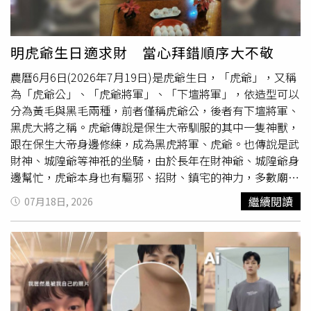
共同對外實施統一關稅，並共同與第三方展開貿易談判。巴
能改由陸路返回路易斯安那州繼續接受治療。不料返家沒多
麻反應呈陽性，兩人已遭拘留接受調查，當局強調政府對船
西與阿根廷因此警告，若烏拉圭單獨與中國簽署協定，可能
久，她又因傷勢問題再次送急診並住院，之後接受第二次手
員值勤期間飲酒或吸毒採「零容忍」政策，並說明這是非常
引發法律及貿易報復措施。巴西官員也擔心，中國商品可能
術。福特透露，回到家鄉後，接手治療的醫療團隊對她的情
嚴重的事情。
明虎爺生日適求財 當心拜錯順序大不敬
先在烏拉圭加工，再享有成員國優惠待遇流入整個共同市
況都感到十分震驚，不少醫護人員直言，從未見過如此嚴重
農曆6月6日(2026年7月19日)是虎爺生日，「虎爺」，又稱
場，進而從內部削弱關稅同盟制度。因此魯拉展開第3任期
的私密處外傷，甚至認為她先前被安排出院的時間過早。他
為「虎爺公」、「虎爺將軍」、「下壇將軍」，依造型可以
後，阻止烏拉圭與中國單獨談判成為其首要外交任務之一。
也慶幸女友如今終於回到家鄉，由熟悉的醫療團隊接手，而
分為黃毛與黑毛兩種，前者僅稱虎爺公，後者有下壇將軍、
2023年1月首次出訪時，他便前往蒙特維多
不是繼續接受郵輪安排的醫療處置。目前克絲汀仍持續接受
黑虎大將之稱。虎爺傳說是保生大帝馴服的其中一隻神獸，
（Montevideo，烏拉圭首都），試圖說服波烏放棄雙邊自
治療，醫師正全力避免她留下永久性傷害。福特則透過
跟在保生大帝身邊修練，成為黑虎將軍、虎爺。也傳說是武
由貿易路線。魯拉身邊官員當時甚至形容，烏拉圭的計畫可
GoFundMe發起募款，希望協助支付高額醫療、醫療專機及
財神、城隍爺等神祇的坐騎，由於長年在財神爺、城隍爺身
能「摧毀南方共同市場」。為此，巴西提出多項交換條件，
後續復健費用，陪伴她完成漫長的康復之路。
邊幫忙，虎爺本身也有驅邪、招財、鎮宅的神力，多數廟宇
包括恢復跨境基礎建設工程、重新恢復對共同市場發展基金
都可以見到祂的身影，常被供奉在神明桌下方，也被視為
的出資，以及承諾停止單方面調降共同對外關稅。最終，波
繼續閱讀
07月18日, 2026
「兒童的守護神」，若小朋友身體較虛弱或愛吵鬧，有的父
烏選擇讓步，同意將烏拉圭與中國深化經貿合作的目標，改
母或長輩會請虎爺認孩子為「契子」，保佑小孩如虎爺般威
由南方共同市場整體談判推動。另一方面，巴西製造業界始
猛健康。「虎」與「福」同音，虎見就是福建的“H"發
終強烈反對向中國開放共同市場。2024年，由巴西主要製
音，自然代表的就是福建，而以前福建是老虎聚集地，所以
造業協會組成的「工業聯盟」領導人曾警告，若與中國簽署
虎代表了福建的華南虎，最後虎見的形象是一個小孩帶著一
自由貿易協定，將是1場「
災難
」。他們表示，產業界早已
個老虎頭套，在古代老虎是小孩的伴生物，在孩子幼年時會
面臨所謂「中國商品入侵」，使總額高達8258億巴西里耳
做一個重要的儀式，就是將孩童戴著虎身套抱在懷裡保佑，