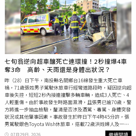
增加，顯示仍有不少民眾因未做好觀測防護而造成眼睛不
衝突。作為回應，伊朗向西亞各地駐有美軍的國家發射飛彈
究經費。該組織曾利用部分資金，支持武漢病毒研究所進行
援」專案，募款時間自即日起至8月31日止，民眾可透過
適，也再次提醒民眾，欣賞難得天文奇景之餘，更應將視力
及無人機。8月1日就在向媒體表示美國將「狠狠打擊」伊朗
蝙蝠冠狀病毒相關研究。保羅以及其他共和黨人士將這項研
OPENPOINT APP的「愛心公益」專區進行捐款，或前往7-
安全放在第一位。CTWANT提醒您：民俗傳說僅供參考，請
後，川普又在社群媒體宣布取消原定空襲，並聲稱西亞盟友
究描述為危險的「功能增益研究」（gain-of-function
ELEVEN門市使用「ibon便利生活站」捐款。 全家便利商店
勿過度迷信。以上言論及圖片僅供參考，不代表本網立場。
已就結束戰爭達成協議框架，其中包括重新開放荷姆茲海
research）。這個術語通常用於描述透過實驗方式強化病原
攜手基督教芥菜種會，透過「全家愛心大平台」啟動
峽。川普宣稱：「基於這項請求，我已同意取消這次攻擊，
體某些特性的研究。佛奇與美國國家衛生院則反駁這項說
「0728日本熊本7.1強震救援」專案，募款時間自即日起至
以造福全世界的未來，同時也有助於一個成功且繁榮的伊朗
法，並否認由該機構資助的研究創造了導致全球疫情的新冠
8月31日止，民眾可透過全家APP「我的公益」專區進行捐
存續；但前提是我們能夠迅速達成協議。」對此，伊朗國防
病毒。報導補充，前美國總統拜登（Joe Biden）在2025年
款，或至全家門市使用「FamiPort機台」捐款。 萊爾富攜
部長表示，伊朗對川普的宣布「既不感到意外，也不會消極
1月卸任前不久，曾授予佛奇1項廣泛的預防性赦免。這項赦
手基督教芥菜種會，響應「日本熊本 7.1 強震救援」專案，
七旬翁逆向超車釀死亡連環撞！2秒撞爆4車
應對」，並強調伊朗將持續保持警戒，以因應各種威脅。
免涵蓋佛奇在2014年1月1日至2025年1月20日期間，因擔
募款時間自即日起至8月31日止，民眾可至萊爾富門市使用
奪3命 高齡、天雨還是身體出狀況？
任政府職務可能涉及的聯邦罪行。不過，該赦免並不涵蓋之
「Life-ET機台」，進入「愛心捐款」專區，選擇「日本熊本
後可能發生的任何違法行為，包括外界指控佛奇在後續國會
7.1強震救援」專案進行捐款。 此外，全支付也於APP「捐
昨（28）日下午，南投縣名間鄉台16線發生重大死亡車
作證時做出的虛假陳述。目前，佛奇尚未因與疫情相關的事
款專區」上架「日本熊本7.1強震救援」專案，民眾可透過
禍，71歲張姓男子駕駛休旅車行經彎道路段時，疑因逆向超
項遭到刑事起訴。民主黨參議員則出面為佛奇辯護，批評這
全支付APP或PX Pay APP 的「錢包專區」，進入捐款頁面進
車後失控，短短2秒內接連撞擊多輛車輛，造成3人死亡、4
場聽證會具有政治目的，並指控共和黨利用此次會議進行黨
行捐款，除可使用數位支付外，也可使用全點及國泰世華信
人輕重傷。由於事故發生時路面濕滑，且張男已逾70歲，警
派攻擊。來自密西根州（Michigan）的民主黨參議員、委員
用卡「小樹點」100%折抵善款。芥菜種會表示，邀請大家
方將進一步抽血檢驗，釐清是否涉及酒駕、毒駕、身體突發
會首席少數黨成員彼得斯（Gary Peters）表示：「這場聽
支持「日本熊本7.1強震救援」行動，把溫暖送進災區，陪
狀況或其他肇事因素。事故發生於昨日下午4時45分許，張
證會看起來是幾個月來，多數黨以委員會調查為名，進行帶
伴每一個受災家庭走向平安與重建，「您的每一筆捐款，都
男駕駛銀色Toyota Wish休旅車，搭載72歲洪姓婦人及一名
有偏見且選擇性的行動後所形成的結果，目的基本上是要合
將化為最即時的救援行動，陪伴受災家庭走過
災難
，重拾生
女乘客，由集集往名間方向行駛，行經台16線濁水路段一處
繼續閱讀
07月29日, 2026