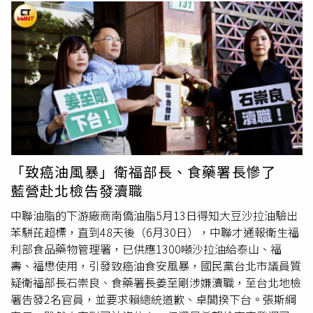
過談判協商解決南海有關爭議，維護南海和平穩定。第四點
障照顧者的配套——「特別貢獻分」制度（民法第 1173 條
則表示，中國在「南海仲裁案」問題上的立場是明確的、一
之 1 增訂草案）。法務部的出發點很貼心，希望鼓勵子女照
貫的、堅定的。「南海仲裁案」違反「國家同意」、「約定
顧高齡長輩，所以增訂：如果繼承人中有對長輩進行療養看
必須遵守」等國際法基本原則，違反《聯合國海洋法公約》
護、提供勞務、或對財產維持有「特別貢獻」者，在分遺產
本身，更違背南海基本事實。所謂「裁決」是一張非法無效
時可以多分一點。為什麼連「司法院」都不認同這個制度？
沒有拘束力的廢紙。中國不接受、不承認該「裁決」，反對
司法院代表在協商時直接點出實務上的致命傷：「特別貢
且不接受任何基於該「裁決」的主張和行動。中國在南海的
獻」在法律審判上極難舉證與量化，換言之，如果特別貢獻
領土主權和海洋權益任何情況下不受該「裁決」影響。聲明
制倉促上路，那麼將會是司法
災難
！如果通過這個制度，未
第五點也強調，「裁決」出台十年來，不但沒有解決中菲涉
來長輩一走，法庭可能會天天上演以下爭執：• 大姐說：
海問題，反而成為菲律賓擴張領土海洋聲索的工具，激化了
「我天天幫爸爸煮飯、洗衣服，這是特別貢獻，我要多拿
「致癌油風暴」衛福部長、食藥署長慘了
地區矛盾，並為域外勢力介入南海問題、攪動南海局勢提供
200 萬！」• 弟弟反駁：「妳住家裡不用付房租，那是應
藍營赴北檢告發瀆職
了藉口，已成為影響中菲關係和南海和平穩定的「絆腳
該的！我每個月出 3 萬請看護，這才叫特別貢獻！」• 妹
石」。如果按照「裁決」的標準，很多國家的島礁將失去主
妹說：「我跟爸爸說台積電會大漲，爸爸賺了不少錢，對爸
中聯油脂的下游廠商南僑油脂5月13日得知大豆沙拉油驗出
張海洋權益的依據。試問，個別支持「裁決」的國家是否已
爸財產增加有相當幫助，所以我貢獻最大！」若這種模糊的
苯駢芘超標，直到48天後（6月30日），中聯才通報衛生福
自願放棄本國相應島礁的海洋權益？有關國家持續炒作非法
「特別貢獻」從以前的溫情孝順變成一種法律上的權利，只
利部食品藥物管理署，已供應1300噸沙拉油給泰山、福
「裁決」，與地區和平穩定的大勢不符，同地區國家和人民
會變成未來手足撕裂親情、癱瘓法院的武器。因此在野黨立
壽、福懋使用，引發致癌油食安風暴，國民黨台北市議員質
謀求發展繁榮的願景相悖，其企圖注定不會得逞。我們敦促
委多主張應該「先把沒有爭議的手足特留分單獨刪除」，至
疑衛福部長石崇良、食藥署長姜至剛涉嫌瀆職，至台北地檢
有關國家切實尊重中國在南海的領土主權和海洋權益，停止
於特別貢獻分等複雜配套，必須退回重新討論；但執政黨立
署告發2名官員，並要求賴總統道歉、卓閣揆下台。張斯綱