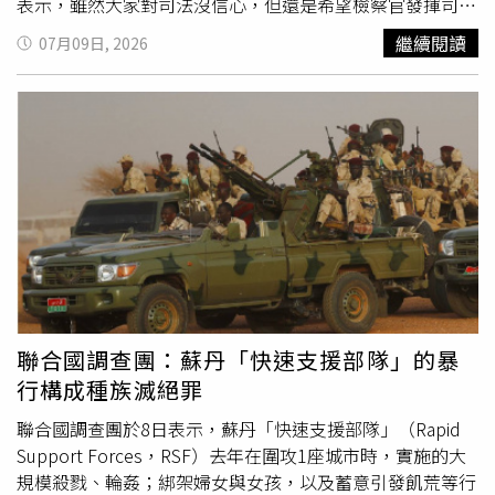
在南海問題上挑事生非，停止破壞南海和平穩定。另據《南
委則與法務部立場相同，認為必須一併處理，讓弱勢手足獲
表示，雖然大家對司法沒信心，但還是希望檢察官發揮司法
華早報》報導，北京還就此議題與東京隔空交鋒。日本外務
得適當的保障。
良心，調查民進黨高官處理過程是否瀆職甚至協助湮滅證
繼續閱讀
07月09日, 2026
大臣茂木敏充發表聲明批評中國對仲裁裁決的立場，表示中
據。鍾沛君批評主管機關監督出了大問題，現行制度只抽查
國拒絕接受2016年裁決「違反以和平方式解決爭端的原
市售產品，沒查原料、源頭，也沒有及時掌握1300公噸的
則」。北京隨後召見日本駐華大使館高級官員提出抗議。對
問題油流入市場；主管機關收到業者通報，沒立刻採取下架
此，大陸外交部發言人也回擊茂木敏充就「南海仲裁案裁
措施，而且處置標準在輿論壓力下多次調整，顯示政府應變
決」發表的談話，指控他公然為非法「裁決」張目，攻擊指
失當。柳采葳認為，這是從賴清德、卓榮泰，到石崇良、姜
責中國合法主張，妄稱日本是南海事務的利益攸關方，「中
至剛一連串大官釀成的食安
災難
，中央第一時間根本是選擇
方對此表示強烈譴責和堅決反對。」陸外交部狠批，日本不
蓋牌，當致癌油被民眾吃下肚，甚至超商飯糰、沙拉醬、國
是南海當事國，沒有資格對中國在南海的領土主權和海洋權
中小與國軍集體中鏢時，衛福部回收機制卻近乎失能，只回
益說三道四。二戰時，日本在中國犯下累累罪行，其中就包
收了極少部分的油品；官員讓廠商隱匿48天，還因為錯誤決
括非法侵佔中國南海島礁，給中國和中國人民帶來了深重
災
策影響232個品項、360家廠商。她希望今天告發後，檢察
難
。現在日本打著所謂「利益攸關方」旗號，再次妄圖介入
官嚴查速辦，查清楚這些禍國殃民的官員。
南海，這只會讓世界人民再次想起日本對外侵略擴張的歷
聯合國調查團：蘇丹「快速支援部隊」的暴
史，更加警惕日本「再軍事化」圖謀。北京還痛斥日本，無
行構成種族滅絕罪
視「裁決」荒謬之處，公然鼓吹「裁決」，實際上是「說一
套、做一套」，充分暴露了其虛偽本質。按照「裁決」標
聯合國調查團於8日表示，蘇丹「快速支援部隊」（Rapid
準，如果連面積達50萬平方米，有淡水可飲、有蔬果家禽可
Support Forces，RSF）去年在圍攻1座城市時，實施的大
食的南沙群島中的太平島都不是島嶼，無法主張專屬經濟區
規模殺戮、輪姦；綁架婦女與女孩，以及蓄意引發飢荒等行