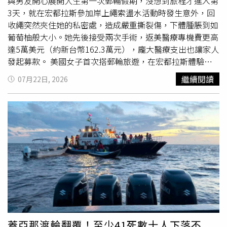
mouth disease）限制，進一步擴大巴西牛肉進入全球最大
與男友開心展開人生第一次郵輪假期，沒想到旅程才進入第
市場的機會。魯拉當時感謝中國做出這項決定，並強調：
3天，就在宏都拉斯參加岸上繩索盪水活動時發生意外，回
「我不會哭。如果你不想向我買東西，那就把你的東西留
收繩突然夾住她的私密處，造成嚴重撕裂傷，下體腫脹到如
著，我會賣給其他人。」中國方面則以更鮮明的政治語言描
葡萄柚般大小。她先後接受兩次手術，返美醫療專機費更高
述此次的習魯通話。根據中國官方媒體《新華社》報導，習
達5萬美元（約新台幣162.3萬元），龐大醫療支出也讓家人
近平指出，近年來，中巴命運共同體建設和兩國發展戰略對
發起募款。 美國女子首次搭郵輪旅遊，在宏都拉斯體驗繩
接取得積極進展，為促進中巴兩國發展和兩國人民福祉發揮
索盪水時發生意外，私密處重創，返美後已接受兩次手術。
繼續閱讀
07月22日, 2026
重要作用，也為動蕩的國際局勢注入寶貴的穩定性。他補
（ 圖／翻攝自GoFundMe）《紐約郵報》報導，克絲汀與
充，今年是中國共產黨成立105周年和中國「十五五」開局
男友布雷克福特（Blake Ford）搭乘嘉年華郵輪（Carnival
之年，巴西也將迎來重要國內政治議程。中方願同巴方進一
Cruise）展開首次郵輪之旅，郵輪停靠宏都拉斯時，兩人前
步加強雙邊和多邊戰略協作，延續兩國命運共同體建設的良
往體驗海灘上的高空繩索盪水設施。不料就在克絲汀盪向空
好態勢。習近平還強調，面對新形勢、新挑戰，中國和巴西
中、準備落水的瞬間，疑似因回收繩索未正確安裝或固定，
作為全球南方重要成員，應當堅定站在歷史正確和文明進步
繩索突然在她雙腿間猛然拉緊，導致私密處遭受
災難
性重
一邊，為改革完善全球治理體系、捍衛國際公平正義發揮更
創。福特表示，事故發生後，克絲汀起初還以為只是輕微擦
大建設性作用。他同時指出，雙方要攜手推動「大金磚合
傷，甚至一路強忍疼痛返回接駁車，試圖用笑容掩飾不適。
作」高質量發展，把準合作方向，維護團結勢頭，打造更多
但沒過多久，她的傷勢急速惡化，私密處開始劇烈腫脹，疼
成果，譜寫全球南方團結自強新篇章，「中方高度重視巴方
痛也愈來愈難以忍受，最後完全無法自行行走，只能靠輪椅
的國際地位和重要影響力，支持巴西維護自身主權獨立，反
返回郵輪。克絲汀隨即被送往船上醫療中心治療，醫護人員
對外來干涉，並為維護地區和世界和平穩定作出巴方的貢
持續觀察數小時，但腫脹始終沒有消退，最後甚至腫大到如
蓋亞那渡輪翻覆！至少41死數十人下落不