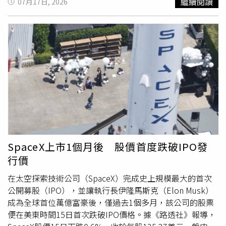
繼續閱讀
07月17日, 2026
10000000」、「這就是侵權，可以告」、「身為一個知名
外，因台糖9項產品也因混有中聯5月的原料油，衛生局也勒
服裝品牌，請不起一個模特兒做實際商品展示嗎？」、「公
令全面下架。地方政府鐵腕查禁，食藥署也跟進；日前衛福
關
災難
，完全0分，又多一間公司角逐2026公關
災難
第一
部食藥署再度更新預防性下架產品清單，從401項新增39
名」、「不僅撇清責任，連基本的民事賠償都不願意負責，
項，累計已有440項產品列入下架名單，其中包括貴族世
這公關0分」、「刺青的提示詞怎麼下的」、「品牌方還敢
家、布列德、禾家香、卜蜂、路易莎、金色三麥、老協珍、
在留言區裝傻，最好AI會模擬一個一模一樣的人剛好眼皮也
聯華食品、味全及廣達香…等多家食品與餐飲業者產品等知
一單一雙、剛好脖子也有刺青，真的不要硬拗欸」。
名品牌。貴族世家在這次食安風暴，遭到許多客戶要求退
款，大呼自己也是受害者。（圖／貴族世家官網）對此，
「貴族世家」集團李姓執行長表示，業者支持政府鐵腕下
架，可問題來了！因為下架中聯、台糖等大廠，現在安全的
食用油廠，只剩下「大統益」（全國最大食用油製造廠）以
及「唯義」等一些小廠，所製造的食用油沒有問題。不曉得
SpaceX上市1個月後 股價首度跌破IPO發
是商人囤積居奇，還是見到市場行情緊俏，政府宣布預防性
行價
下架，油品馬上漲價，一桶食用油本來出廠價是1100元，
立馬漲到1300元，漲幅接近20％，且價格持續攀升中，業
在太空探索技術公司（SpaceX）完成史上規模最大的首次
界人士研判，恐怕得漲到40、甚至50％，這對用量大的廠
公開募股（IPO），並讓執行長伊隆馬斯克（Elon Musk）
商來說，簡直是一場
災難
。更糟的是，業者捧著鈔票買不到
成為全球首位萬億富豪後，僅過去1個多月，該公司的股票
油！李姓執行長說，貴族世家全國有125家分店，庫存的油
便在美東時間15日首次跌破IPO價格。據《路透社》報導，