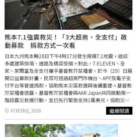
傳統說法，就是「晦夜、陰門、日蔽」三象重疊，因此容易
的大規模軍事打擊，「看起來他們很有機會解決問題。如果
（Rand Paul），長期指控佛奇掩蓋支持「實驗室洩漏理
被賦予特殊寓意。他進一步說明，在古代占候文化中，日食
我們能不用把他們炸得天翻地覆就達成目的，我會非常高
論」的證據，而該理論認為病毒可能與中國武漢病毒研究所
象徵陽明受蔽、秩序受擾及人心不安，若再碰上鬼門開，往
興。」然而到了5月27日，由於談判陷入停滯，美國又恢復
的研究活動有關。佛奇在開場陳述中反擊保羅，指控對方
往容易被解讀為陰氣轉盛、陰陽交界、應謹言慎行的時刻。
對伊朗的空襲。6月11日在雙方連續2天的互轟後，川普揚
「執迷於」希望看到自己遭到起訴，並表示回答委員會問題
不過他也強調，2026年與2027年兩次日全食，台灣及東亞
言進一步升高衝突，並表示美國當晚將「狠狠打擊」伊朗，
可能使自己面臨出於政治動機的司法追訴，「（保羅）要求
熊本7.1強震救災！「3大超商、全支付」啟
地區都無法直接觀測，代表即使有人將其解讀為全球可能出
並全面掌控其石油與天然氣產業。但數小時後，川普在社群
我出席這個委員會的唯一原因，就是希望讓我說出某些事
動募款 捐款方式一次看
現某些變化，也不代表
災難
一定會發生，更不能將所有事件
媒體發文聲稱，談判出現重大突破，因此取消原定攻擊。6
情，任何事情，藉此證明他過去公開多次承諾，要讓我『身
與天象強行連結。柯柏成認為，特殊天象確實可能讓部分民
月17日川普與伊朗簽署1項初步協議，內容包括永久停止敵
陷牢獄』的說法是正確的。」在佛奇簡短發表聲明後，保羅
日本九州熊本縣28日下午4時27分發生規模7.1地震，造成
眾對政治局勢、天然災害、水患或國際情勢產生更多聯想，
對行動、重新開放荷姆茲海峽，並啟動為期60天的談判期
隨即開始一連串質詢，「你能否向委員會解釋，為什麼你選
多處建築倒塌、道路及橋梁受損。對此，7-ELEVEN、全
也容易因網路傳播被包裝成神秘巧合，進一步放大心理焦
限，以敲定伊朗核計畫未來安排的最終協議。不過，川普仍
擇資助這種在中國進行的危險研究？」結果現年85歲的佛奇
家、萊爾富及全支付攜手基督教芥菜種會，於今（29）日展
慮。然而，他強調，最重要的民俗精神並非製造恐懼，而是
保留退出協議的可能性，「這只是1份諒解備忘錄，如果我
面對參議員提出的每1個問題，都引用美國憲法第五修正案
開公益募款計畫，民眾可透過超商門市機台、APP及電子支
提醒人們保持敬畏自然、謹慎處世，因此給出八字建議：
不喜歡，我們就會回去繼續對他們開火、投下炸彈。」7月7
（Fifth Amendment）的權利，「在律師建議下，我謹此拒
付平台等管道捐款，協助熊本災區救援與後續重建。基督教
「敬天慎行，修德祈安」。無論是否身處觀測區域，專家都
日在伊朗於荷姆茲海峽攻擊商船後，正在土耳其首都安卡拉
絕回答，理由是我享有美國憲法第五修正案所保障的權
芥菜種會透露，基督教芥菜種會與AAR Japan共同啟動第一
提醒，觀看日全食或日偏食時，絕不可直接以肉眼直視太
（Ankara）出席北約（NATO）領袖峰會的川普，下令對伊
利。」值得注意的是，佛奇的律師試圖在聽證會期間發表聲
階段震災救援行動，並已先行緊急支持1萬美元，協助災區
陽，以免造成不可逆的視網膜傷害。由於眼睛沒有痛覺神
朗展開新一輪空襲。隨後，他又宣稱自己認為停火已經結
明，但在保羅下令後，被工作人員帶離聽證會現場。對此，
展開各項救援工作，包含災後緊急民生物資供應、行動熱食
繼續閱讀
07月29日, 2026
經，即使受傷也可能毫無感覺，因此必須配戴符合ISO
束，並再度威脅將「徹底解決伊朗問題」。7月27日川普表
保羅也警告佛奇，拒絕回答問題可能帶來後果，並強調委員
餐車服務、受災民眾心理支持 、避難安置所服務與生活支
12312-2:2015國際標準的日食觀測眼鏡，才能有效阻隔紫
示，他已暫停美軍連續2週、每天對伊朗發動的密集空襲，
會正在進行1項合法的國會調查。保羅所指的資金，是由美
持，以及長者、兒童、身心障礙者等弱勢族群關懷。以下為
外線及強烈陽光。研究也發現，2024年美國日全食結束
以給談判1次機會。在長達13天的空襲期間，美軍攻擊了多
國國家衛生院（National Institutes of Health）提供給美國
各通路捐款方式：7-ELEVEN攜手基督教芥菜種會，透過
後，Google搜尋「我的眼睛痛」等相關關鍵字的次數明顯
處重要軍事及商業設施，而雙方也因航運路線問題持續升高
非營利組織「生態健康聯盟」（EcoHealth Alliance）的研
「把愛找回來」公益募款平台推出「日本熊本7.1強震救