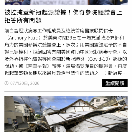
通常只有約100至200公里寬，因此同一地點平均可能相隔
地阿拉伯王儲沙爾曼（Mohammed Bin Salman）也勸他不
約400年才有機會再次看見一次日全食，也讓每一次全食都
要發動空襲，並警告可能產生無法預料的後果，「我的意思
被控掩蓋新冠起源證據！佛奇參院聽證會上
格外珍貴。未來幾年，西班牙還將迎來多場重要天文盛事。
是，他們的國家是否會湧入大量難民？是否會演變成
災難
？
拒答所有問題
2027年8月2日日全食將橫跨西班牙南部、北非及阿拉伯半
很多糟糕的事情都有可能發生。」據悉，這是川普再度
島，全食最長可持續6分23秒，不僅將是近年最受矚目的日
「TACO」（Trump Always Chickens Out，川普總是臨陣退
前白宮冠狀病毒工作組成員及總統首席醫療顧問佛奇
全食，也是直到2114年前最長的一次；2028年1月26日，
縮）的最新案例，也就是揚言發動大規模攻擊，之後又宣布
（Anthony Fauci）於美東時間29日在一場充滿政治算計和
西班牙南部還將迎來俗稱「火環」的日環食，屆時月球無法
取消，不過再之後或許又會在數天甚至數小時後恢復軍事行
角力的美國參議院聽證會上，多次引用美國憲法賦予的不自
完全遮住太陽，天空將形成耀眼的環狀光圈。今年這場日全
動。這種政策反覆無常的模式已成為持續5個多月的美以伊
證己罪權利，拒絕回答有關美國資助中國冠狀病毒研究，以
食若換算為台灣時間，將自8月12日晚間11時34分開始，至
戰爭中的一大「特色」。以下為川普過去「TACO」的重要
及外界指控他曾誤導國會關於新冠肺炎（Covid-19）起源的
8月13日凌晨3時58分結束，全程約4小時24分鐘。不過台灣
時間軸：4月7日美國與伊朗同意實施為期2週的停火，以結
問題。據《南華早報》報導，這場備受矚目的聽證會，再度
並不位於觀測範圍內，因此無法看見日食景象。由於日全食
束自2月28日美以聯軍在談判期間偷襲伊朗後爆發的激烈衝
掀起華盛頓長期以來最具政治爭議性的議題之一：新冠疫情
時間恰巧跨越農曆六月三十與七月初一，也就是民俗俗稱
突。川普當時威脅德黑蘭（Tehran），若不屈服美軍將攻擊
究竟是源自動物自然傳播，還是與中國武漢某間實驗室事故
繼續閱讀
07月30日, 2026
「鬼門開」的交界，因此引發不少討論。命理師柯柏成指
橋梁及發電廠，且伊朗「整個文明都將滅亡」，但在最後通
有關，以及美國政府是否充分監督那些由美國資金支持的相
出，不僅2026年，今年之後的2027年鬼門開前後同樣也將
牒期限前不到2小時，川普突然宣布停火。4月21日川普宣
關研究。佛奇曾領導美國國家過敏與傳染病研究所
出現日全食，形成連續兩年特殊天象與民俗節令重疊的情
布，美國將無限期延長原定隔天到期的停火。他表示，調停
（National Institute of Allergy and Infectious
況，因此被不少人形容是「巧合得像刻意安排」。柯柏成表
方要求美方暫停攻擊，以便讓伊朗領導階層有時間提出新的
Diseases），並在疫情期間成為美國政府應對新冠疫情的代
示，民俗上丙午年、丁未年常被稱為「赤馬紅羊劫」，過去
方案。這項脆弱的停火維持至5月8日，當天美國對伊朗油輪
表性人物。由於外界持續爭論病毒起源問題，他被傳喚在29
常被賦予動盪、戰亂等象徵意義；而今年又碰上六月晦夜跨
發動了攻擊。5月18日在週末連日威脅伊朗後，川普當時突
日出席參議院國土安全與政府事務委員會（HSGAC）的聽
入七月初一、鬼門初開之際，全球正同步發生日全食，若以
然聲稱，由於「認真的談判」正在進行，因此決定暫緩原訂
證會。來自肯塔基州（Kentucky）的共和黨參議員保羅