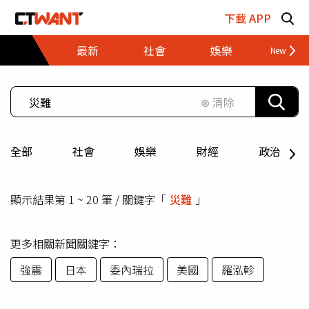
跳至主要內容區塊
下載 APP
最新
社會
娛樂
財經
⊗ 清除
全部
社會
娛樂
財經
政治
顯示結果第 1 ~ 20 筆 / 關鍵字「
災難
」
更多相關新聞關鍵字：
強震
日本
委內瑞拉
美國
羅泓軫