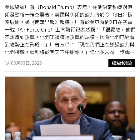
球將完全遮蔽太陽，天空短暫由白晝轉為黑夜。這次日全食
美國總統川普（Donald Trump）表示，在他決定暫緩對伊
將於8月12日率先從俄羅斯北部偏遠地區開始，之後沿著
朗發動新一輪空襲後，美國與伊朗的談判將於今（3日）稍
「日全食帶」一路橫越格陵蘭、冰島、西班牙及葡萄牙東北
晚展開。據《南華早報》報導，川普於美東時間2日在空軍
部。其中，西班牙將是全球最佳觀測地點之一，日全食路徑
一號（Air Force One）上向隨行記者透露：「很顯然，他們
大致從北部城市奧維亞多（Oviedo）一路延伸至地中海的
不想遭到攻擊。他們知道這場攻擊的規模，因為他們已經看
馬約卡島（Mallorca），吸引不少天文迷提前規劃觀測行
到攻勢正在形成。」川普宣稱：「現在我們正在透過談判與
程。值得注意的是，此次日全食帶也經過西班牙近年曾遭受
他們接觸。談判將於明天下午開始。」但他並未進一步說明
大規模野火侵襲的地區。科學界指出，在全球暖化及人為氣
談判地點或與會人員。在談及自己的決策時，川普聲稱，伊
繼續閱讀
08月03日, 2026
候變遷影響下，當地野火發生頻率與規模都有增加趨勢，因
朗以及美國在西亞的合作夥伴，包括沙烏地阿拉伯、阿拉伯
此這場天文奇景也將出現在一片曾飽受森林野火威脅的土地
聯合大公國及卡達，都要求他暫緩發動空襲。川普說：「當
上。對西班牙民眾而言，日全食將發生在日落前夕，全食時
盟友要求取消行動時，你總得說：『好吧，我們看看情
間不到2分鐘。例如北部布哥斯市（Burgos）將有約1分48
況。』而他們之所以提出要求，是因為他們認為有機會達成
秒完全陷入黑暗；俄羅斯與格陵蘭部分地區時間則稍長，但
協議。」他補充：「首先會就荷姆茲海峽（Strait of
最長仍不超過2分30秒。不過若將日偏食階段也納入計算，
Hormuz）達成協議，之後還會有核問題協議，或者你也可
從月球開始遮蔽太陽到完全離開，全程約持續1小時45分
以稱之為伊朗非核化協議。」川普再次強調，原本規劃中的
鐘。除了全食帶外，歐洲大部分地區、加拿大、美國北部及
空襲規模將是「第二次世界大戰以來最大的1次攻擊」，
非洲西北部，都可觀測到不同程度的日偏食。天文學家表
「如果真的遭到攻擊，就算還有可能重建，也需要很多很多
示，全球平均每年約會發生一至兩次日食，但由於日全食帶
年的時間；我甚至認為根本無法重建。」川普還宣稱，沙烏