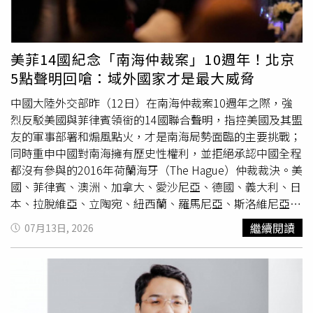
末日血戰》在預售階段就已展現強大吸引力，市場普遍預測
天營業期間就有員工聞到疑似塑膠燒焦的異味，但反覆檢查
本片將成為本次優惠政策的最大受益者，更被寄予「拯救低
始終找不到來源，直到打烊關閉電源後味道才逐漸消失，原
迷韓國電影市場的唯一希望」之厚望。面對外界高度期待，
以為已無大礙，沒想到深夜竟接獲失火消息。他坦言，最掛
導演羅泓軫坦言既感謝又感到壓力，並表示自己能做的只有
心的是影響鄰近住戶，「現在只覺得很對不起街坊鄰居。」
美菲14國紀念「南海仲裁案」10週年！北京
盡全力完成作品。而近期持續投入後期製作優化與宣傳工作
巧合的是，這並非店家近年首次在天赦日前夕遭逢意外。去
5點聲明回嗆：域外國家才是最大威脅
的他也幽默笑說：「我最近唯一的『希望』，就是能夠好好
年12月20日天赦日前，一輛機車突然失控衝進店內，撞毀
睡一覺。」《希望：末日血戰》被業界視為「今年韓影唯一
桌椅，還差點波及老老闆娘，店家因此停業數日；今年7月
中國大陸外交部昨（12日）在南海仲裁案10週年之際，強
希望」。（圖／采昌提供）這部由《哭聲》名導羅泓軫打
19日即將迎來天赦日、天貺日與虎爺聖誕同日的「三合一吉
烈反駁美國與菲律賓領銜的14國聯合聲明，指控美國及其盟
造，屢屢刷新南韓影史紀錄的話題鉅作《希望：末日血
日」，不少民眾依習俗會茹素祈福，不料老店卻再次在節日
友的軍事部署和煽風點火，才是南海局勢面臨的主要挑戰；
戰》，劇情描述一處偏遠小鎮，一則「猛虎出沒」消息，瞬
前發生火警，也讓地方居民直呼巧合。創立超過70年的「蘇
同時重申中國對南海擁有歷史性權利，並拒絕承認中國全程
間引爆全鎮恐慌。警察哨所所長以為只是荒誕傳聞，卻在接
天助素食店」，以筍湯、素麵及淋上特製素肉臊的米糕聞
都沒有參與的2016年荷蘭海牙（The Hague）仲裁裁決。美
連發生的離奇事件當中，逐漸察覺某種超乎常理的存在，正
名，是在地知名老店，蘇老闆表示，目前得面對滿目瘡痍的
國、菲律賓、澳洲、加拿大、愛沙尼亞、德國、義大利、日
逐步逼近整座小鎮。此時，增援部隊因為大規模野火全面撤
災後現場，短期內無法恢復營業，重新開店時間仍待後續評
本、拉脫維亞、立陶宛、紐西蘭、羅馬尼亞、斯洛維尼亞及
離，對外通訊也徹底中斷，讓整個小鎮宛如孤島。為了保護
估。
英國，於12日發表「紀念南海仲裁案裁決」10年聯合聲
繼續閱讀
07月13日, 2026
留下來的老人與居民，所長與警員只能死守最後防線。另一
明。對此，大陸外交部當天稍晚亦發表了措辭強硬的5點聲
方面，深入山區追蹤猛獸行蹤的鎮民們，卻反過來成為被獵
明回擊。聲明第一點強調，中國對南海諸島，包括東沙群
殺的目標。當恐懼開始蔓延、人性逐漸失控，一場源於未知
島、西沙群島、中沙群島和南沙群島擁有主權；中國南海諸
的危機，也隨之演變成一場橫跨生存、信仰與毀滅的宇宙級
島擁有內水、領海、毗連區、專屬經濟區和大陸架；中國在
災難
…。本片將於9月4日於台灣盛大上映，台灣更將搶先全
南海擁有歷史性權利。中國對南海諸島的主權和在南海的相