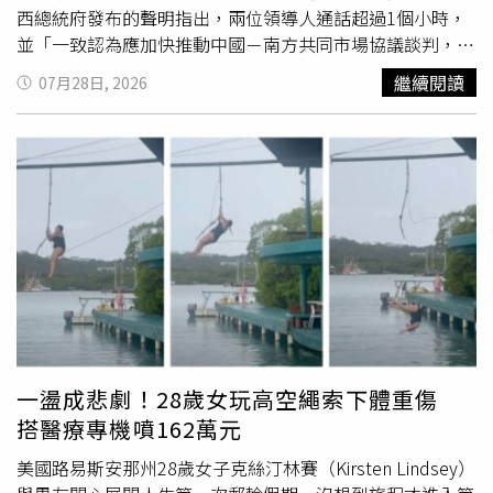
關指控完全是抹黑與誹謗。在新冠病毒起源溯源問題上，我
西總統府發布的聲明指出，兩位領導人通話超過1個小時，
們堅決反對一切形式的政治操弄。」
並「一致認為應加快推動中國－南方共同市場協議談判，同
時納入必要的彈性安排。」聲明補充，兩國元首還討論了對
繼續閱讀
07月28日, 2026
接兩國國家發展計畫，並再次確認將擴大在戰略及高科技領
域的合作，包括人工智慧（AI）、衛星、關鍵礦產加工以及
肥料貿易。雙方也宣布達成短期停留免簽證協議，藉此促進
觀光及商務往來。此次的習魯通話正值美國總統川普
（Donald Trump）對部分巴西輸美商品課徵的25%關稅正
式生效數日後。上週，美國政府又宣布，針對包括巴西在內
的60個貿易夥伴加徵12.5%關稅，理由是這些國家未能充分
打擊強迫勞動問題。巴西官方聲明並未提及美國的關稅措
施，但魯拉向習近平表示，巴西政府「仍致力於市場與貿易
夥伴多元化」。就在此次通話前數小時，魯拉才於《華盛頓
郵報》（The Washington Post）發表評論文章，形容美國
的最新關稅措施是「1項戰略錯誤」，並承諾將尋求替代性
一盪成悲劇！28歲女玩高空繩索下體重傷
的合作夥伴。事實上，早在6月，魯拉便已將北京視為回應
搭醫療專機噴162萬元
華府政策的核心。當時，美國宣布對巴西商品加徵關稅數小
時後，中國立即宣布解除巴西牛肉口蹄疫（Foot-and-
美國路易斯安那州28歲女子克絲汀林賽（Kirsten Lindsey）