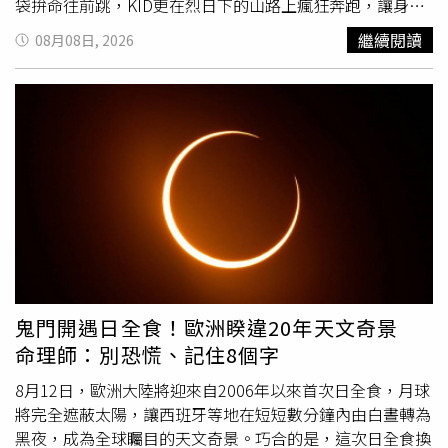
袋拚命往前跳，KID更在烈日下的山路上瘋狂奔跑，讓身為
遊戲老司機的他都忍不住大喊：「真的太累、太硬、太難了
繼續閱讀
08月08日, 2026
吧！到底想怎樣？」大芭一路上彎著腰氣喘吁吁地爬坡，哀
號直呼：「我老了！」 除了酷暑折磨，本集任務難度更是
突破天際！孫其君換上充氣馬裝登場，卻因為馬裝內異常悶
熱，讓他急得直喊：「我看不見！」好不容易可以回答問題
卻又答錯，讓他當場崩潰；反觀胡祖薇則展現驚人體能與意
志力，在關卡中發揮強大實力，宛如「闖關機器」般一路過
關斬將，成為亮眼的焦點。 在第一階段的分隊中，張立東
與大芭便展開了「命運的糾纏」。大芭原本死守在B帳篷，
拚命拉緊拉鏈尖叫，不讓選錯隊友的「
災難
」發生，卻沒想
到命運依然將張立東與大芭分在同一組，讓大芭當場崩
潰。 當大芭在游泳池裡對張立東下指導棋，高分貝指揮他
「趕緊去前面攔截」。此舉立刻引起張立東不滿，當眾控訴
鬼門開遇日全食！歐洲睽違20年天文奇景
大芭「都只會出一張嘴」，更崩潰抗議：「你都一直指揮
命理師：別恐慌、記住8個字
我！是把我當狗使喚嗎？」現場氣氛輕鬆，笑果十足。 請
一定要鎖定中視周六晚間10點、三立都會台周日晚間8點播
8月12日，歐洲大陸將迎來自2006年以來首次日全食，月球
出的《綜藝玩很大》。吳宗憲與KID帶領來賓張立東、孫其
將完全遮蔽太陽，讓西班牙等地在短短數分鐘內由白晝轉為
君、胡祖薇、吳霏、大芭、艾薇、Amanda同台闖關。（圖
黑夜，成為全球矚目的天文奇景。巧合的是，這次日全食換