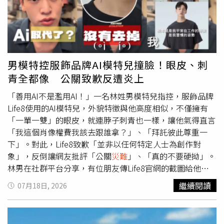
（reais，約合逾1500億美元）的投資計畫面臨風險。工業
以祈禱這個孩子避開疾病
災難
，一生平安。虎爺保佑什麼：
聯盟協調人、同時也是巴西鋼鐵研究院（Brazil Steel
虎爺能驅逐癘疫、降服惡魔，虎爺通常是用尖利的虎牙，清
Institute）負責人的洛佩斯（Marco Polo de Mello
除妖魔鬼怪、鎮壓煞氣，為神明開路，舉辦廟宇慶典熱鬧
Lopes）當時形容，中國在部分市場的出口策略具有掠奪
時，常見虎爺先進廟清除穢氣、妖氣，之後再請土地公和主
性，是政府透過虧損價格大量消化過剩產能的結果，「即使
神、配祀神明，進廟散播福氣及財氣。同時也是小孩子的守
沒有自由貿易協定，我們已經身處這場海嘯之中；如果真的
男模特控服飾品牌AI模特兒撞臉！眼皮、刺
護神，虎爺能保佑小孩平安長大、聰明伶俐。以前醫療不發
簽署協議，你可以想像將發生什麼事。」巴西國家汽車製造
青全都像 公關致歉反遭炎上
達，老一輩的人只要小孩生病、不好養(健康不佳或易吵
商協會（Anfavea）也認為，汽車產業正投入高成本的電動
鬧)，帶到有供奉虎爺的廟裡，祈求保佑小孩平安健康長
「善用AI不是濫用AI！」一名林姓男模特兒指控，服飾品牌
化轉型，此時並非進一步開放市場的適當時機。此外，任何
大，在徵求虎爺的同意後，認虎爺為『契父』，妖邪、鬼怪
Life8使用的AI模特兒，外貌特徵與他高度相似，不僅擁有
涵蓋整個南方共同市場的談判，仍將面臨巴拉圭這項結構性
就不敢靠近小孩，能保佑小孩平安的長大！虎爺還能治療腮
「一單一雙」的眼皮，就連脖子刺青也一樣，讓他氣得直言
障礙。作為共同市場正式成員，巴拉圭目前仍與中華民國維
腺炎，過去民間相信『虎咬豬』的威力，所以當小孩子『生
「我這個肖像權費我該去跟誰拿？」、「拜託彼此尊重一
持外交關係，而非與北京建交。然而，隨著川普持續擴大貿
豬頭皮』(患腮腺炎)的時候，會希望藉由老虎的威力將豬咬
下」。對此，Life8致歉「並非以任何特定人士為創作對
易攻勢，上述各國的政策盤算開始轉向。今年2月，烏拉圭
走，讓小孩子痊癒。 傳說中，虎爺能咬來錢財，因為跟隨
象」，反倒讓網友批評「公關
災難
」、「真的不要硬拗」。
總統奧爾西（Yamandu Orsi）率領150人代表團訪問北京，
在財神爺趙公明的身邊而擁有了掌握財富的能力。「拜金虎
林男在社群平台分享，有位朋友傳Life8官網的截圖給他
成為美國特種部隊進入委內瑞拉非法綁架馬杜洛（Nicolas
爺，乎你金好野」，因「虎爺」台語發音相近「好野」，被
看，表示「這個模特好像你」，而他實際查看官網，原以為
Maduro）後，首位訪問北京的南美洲領導人。中國與烏拉
繼續閱讀
07月18日, 2026
人們視為可以「增進財運」，再加上「虎爺咬錢來」而相信
只是長得很像，沒想到仔細一看才發現，模特兒的雙眼不僅
圭當時共同簽署聯合聲明，呼籲儘速啟動中國與南方共同市
其有咬錢納財之福，因此虎爺被視為具有財神的神格。拜拜
是他動手術前「一單一雙」的眼型，就連右側頸部刺青，以
場自由貿易協定談判，雙方同時簽署十餘項涵蓋貿易、科技
禁忌：台灣廟宇參拜規矩來說，要先從門口天公爐開始拜，
及工作常用姿勢、頭部角度都高度吻合。林男控訴Life8將
及環境等領域的合作文件。此次習近平與魯拉的通話顯示，