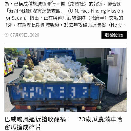
和大陸架，那孤懸在太平洋的僅由兩塊面積不足10平方米的
為，已構成種族滅絕罪行。據《路透社》的報導，聯合國
礁石組成的沖之鳥礁，日本又有何權利主張幾十萬平方公里
「蘇丹問題國際實況調查團」（U.N. Fact-Finding Mission
的專屬經濟區和大陸架？按照這一標準，日本的很多其他島
for Sudan）指出，正在與蘇丹武裝部隊（政府軍）交戰的
礁也將失去主張海洋權益的依據。既然日本已發表聲明贊成
RSF，在經歷長期圍城戰後，於去年攻破北達佛省（North
「裁決」的內容，中方有理由認為，日方已按照相同標準，
Darfur state）的法希爾（al-Fashir），並在當地犯下上述罪
繼續閱讀
07月09日, 2026
自願放棄相應的海洋主張。大陸外交部更回擊，日本關心的
行。倖存者向調查團描述，他們遭到強暴時，房間內仍躺著
根本不是國際法治，而是想介入南海，攪亂地區。一段時間
剛被殺害的平民屍體，其中包括他們自己的家人。報告指
以來，日本不斷加強同菲律賓的勾連，向菲律賓輸出武器裝
出，RSF及其盟友透過長時間圍城、阻礙救援物資進入，以
備。日本數次向海外派遣軍事力量，發射進攻型導彈，這些
及炮擊糧食生產系統等方式，犯下了以飢餓作為手段的戰爭
行動遠遠超出「自衛」範疇，是在突破日本憲法和國際法規
罪。RSF始終否認在超過3年的內戰期間實施相關暴行，表
制，挑戰戰後國際秩序。凡此種種，我們不禁要問，日本究
示這些指控是敵對勢力捏造的說法，並反過來對對方提出反
竟意欲何為？「我們奉勸日本停止污蔑攻擊中國，停止在南
控。聯合國人權事務高級專員辦事處（OHCHR）3日曾警
海問題上搬弄是非，停止破壞南海和平穩定。中國將繼續堅
告，另1座大型城市、北科爾多凡省（North Kordofan
定捍衛自身在南海的領土主權和海洋權益。任何試圖挑戰中
state）的首府歐拜伊德（al-Obeid）周邊，也正在出現類
國合法權益、破壞南海和平穩定的圖謀都注定破產。」報導
似的「人道
災難
」。OHCHR指出，已在該地區周邊記錄到
補充，稍早於12日，由美國與菲律賓主導的14國聯盟發表
一系列具有特定模式的暴行，包括未經審判的處決、綁架、
聯合聲明，重申對建立以規則為基礎、自由且開放的印太地
酷刑以及性暴力。聯合國人權理事會（U.N. Human Rights
巴威颱風逼近搶收釀禍！ 73歲瓜農滿車哈
區的「堅定承諾」，以紀念位於荷蘭海牙的國際仲裁庭，裁
Council）成員6日亦曾譴責當地的暴力事件，並針對相關虐
密瓜撞成碎片
定中國大部分南海主張無效滿10週年。其他簽署國還包括美
待指控成立緊急調查機制。英國與其他國家則警告，隨著