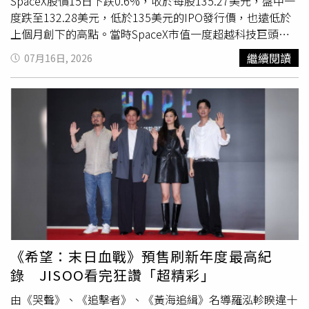
全都作廢！為了趕緊買安全的油，傷透腦筋，得用「搶」
SpaceX股價15日下跌0.6%，收於每股135.27美元，盤中一
的，甚至搶到油、下了單，工廠拿翹，要求買家自己運貨，
度跌至132.28美元，低於135美元的IPO發行價，也遠低於
他們也只能吞下。台中市長盧秀燕堅持食品含致癌油低於
上個月創下的高點。當時SpaceX市值一度超越科技巨頭微
20％也得下架，逼得中央跟進。（圖／台中市政府提供）此
軟（Microsoft）與亞馬遜（Amazon），但這2家公司不僅
繼續閱讀
07月16日, 2026
外，原本法令規定，含有問題油比例20%以上的食品才須下
擁有更長的公開市場交易紀錄，也具備更強勁的財務表現。
架，台中市長盧秀燕開第一槍，表示20％以下也得下架，因
SpaceX股價回落，再次提醒市場，華爾街的熱情可能迅速
民眾響應，中央只好加碼跟進。對此，李姓執行長說：「業
降溫，即使是1家擁有龐大願景、並獲得馬斯克個人品牌加
者願意配合政策，例如沾牛排的蘑菇醬，用油僅2.5％不
持的企業也不例外。SpaceX上個月的估值一度突破2.6兆美
到，但我們所有分店立刻丟棄原有蘑菇醬，一滴不留」。問
元，但截至15日下午，公司市值已降至約1.78兆美元。對
題是，專家指出，一級致癌物「苯駢芘」（BaP）聽來嚇
此，SpaceX投資者、位於佛州的創投公司「Fortuna
人，但苯駢芘會經由肝臟代謝後隨尿液及糞便排出，不會長
Investments」執行長帕瑪（Justus Parmar）表示，「我
期積累在脂肪組織，且代謝物具活性，必須長期、大量、持
認為市場上最關鍵的一點是，有大量投資人持有這檔股票，
續食用，才會造成健康風險，可是政府沒有對民眾講清楚，
而其中一些人，甚至可能是相當多數的人，正試圖將資金變
一個勁的「加嚴」下架標準，反而造成民眾恐慌。李姓執行
現，這基本上對股價形成了很大的壓力。你可能已經看到一
長透露，這幾天，至少有數十個民眾拿著幾個月前的發票，
些跡象，而隨著時間推進，我們可能會目睹更多類似情
到「貴族世家」要求退費，理由是吃了致癌的油。他無奈的
況。」SpaceX股價的逆轉，部分反映出投資人對人工智慧
《希望：末日血戰》預售刷新年度最高紀
說：「出問題的是中聯等製油大廠，我們才是最大的受害
相關支出依靠債務融資的擔憂，以及聯準會（Fed）可能重
錄 JISOO看完狂讚「超精彩」
者。」李姓執行長表示，食安至關重要，多數業者都願意支
啟升息，對目前高估科技股估值所造成的影響。SpaceX上
持政府鐵腕下架，但業者希望，主管機關能協調沒有問題的
個月轉向債券市場籌集250億美元資金，成為近期又1家透
由《哭聲》、《追擊者》、《黃海追緝》名導羅泓軫睽違十