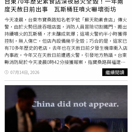
台東70年歷史素食店深夜惡火全毀！一年兩
師預期該報告將於8月第1週公布。財報公布後，SpaceX的
成員李彩煐，以及李政宰、車太鉉、廉晶雅、李智雅、劉台
度天赦日前出事 瓦斯桶狂噴火嚇壞街坊
IPO鎖定期（IPO lock-up period）第1階段也即將到期，屆
午、邕聖祐、林周煥、沈恩敬、高成煥、吉銀星、白智榮、
時符合資格的員工以及部分早期股東將可以開始出售部分持
洪藝智、曹範圭、朴緒耿、崔主恩等眾多演員也接連現身觀
今天凌晨，台東市寶桑路知名老字號「蘇天助素食店」傳火
股。分析師表示，這項事件可能進一步對股價造成壓力。此
影，不僅熱情揮手、手比愛心為電影應援，更讓現場尖叫聲
警，由於火勢迅速吞噬店面，消防人員冒險切割鐵門、搬出
外，市場也密切關注SpaceX第13次星艦（Starship）測試飛
此起彼落。星光熠熠的豪華陣容，將首映會現場變成宛如
持續噴火的瓦斯桶，才未釀成氣爆；這場火警約半小時獲得
行，因為星艦的成功開發是降低太空發射成本的關鍵，也是
「好萊塢級」的紅毯盛宴。本片連續十天穩居預售冠軍，更
控制，無人傷亡，但店內設備幾乎全毀；巧合的是，這家已
實現公司多項長期雄心的重要基礎，包括部署軌道資料中心
刷新今年最高預售紀錄。（圖／采昌提供）另一方面，根據
有70多年歷史的老店，去年也在天赦日前夕發生機車衝入店
以及執行月球任務等計畫。Fortuna Investments執行長帕
南韓電影振興委員會今日上午公佈的票房數據，《希望：末
內事故，今年又在天赦日前遭遇火警，引發地方熱議。台東
瑪也強調：「這場實驗才進行了大約30天，還處於非常早期
日血戰》以近65%的即時預售率、突破46萬張的預售票成
縣消防局於今天凌晨0時42分接獲報案，指寶桑路與福建路
的階段。最重要的是，伊隆已經取得850億美元資金，讓
績，正式超越今年上半年話題電影《王命之徒》的預售成
口一間小吃店起火，勤務中心立即調派14輛消防車、20多
繼續閱讀
07月14日, 2026
SpaceX進入下一階段成長，而這需要很多年的時間才能看
績，一舉登上年度預售榜冠軍，展現出壓倒性的市場號召
名警義消前往搶救；由於起火處位於舊市區低矮連棟建物，
出最終結果。關鍵不在於30天的股票交易表現，而是在未來
力。值得注意的是，今年南韓的暑假檔幾乎成為《希望：末
火勢延燒風險高，加上店內瓦斯桶不斷竄出火舌、電線遇水
多年中這項布局如何發展。」
日血戰》的韓國電影「獨角戲」。面對本片這部重量級之
爆出火花，救
災難
度大增。消防人員抵達火場，立刻佈水線
作，多家韓國電影公司在內的競爭對手，都紛紛避開鋒芒，
壓制火勢，同時派員切割鐵門，開闢救援通道，隨後衝入火
選擇錯開上映時間，避免與本片正面交鋒。此外，韓國文化
場關閉瓦斯，並將鋼瓶搬離，成功阻止火勢擴大，未釀成瓦
體育觀光部與電影振興委員會自8日起推出第二波電影優惠
斯氣爆；現場指揮官指出，火勢約於凌晨1時控制，未造成
券活動，總計釋出約205萬張、每張可折抵6000韓圜票價的
人員傷亡，詳細起火原因及財損仍待火調釐清。第4代經營
優惠券，也被業界視為推升票房的重要助力。由於《希望：
者蘇姓老闆表示，店內近期才加裝風扇及屋頂灑水設備，昨