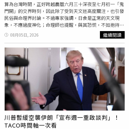
／綜藝玩很大提供）
算為台灣時間，正好跨越農曆六月三十深夜至七月初一「鬼
門開」的交界時刻，因此除了受到天文迷高度關注，也引發
民俗與命理界討論。不過專家強調，日食是正常的天文現
象，不應過度神化；命理師也提醒，與其恐慌，不如抱持
「敬天慎行，修德祈安」的心態看待。今年日全食恰逢台灣
繼續閱讀
08月05日, 2026
鬼門開時段，引發民俗討論，命理師呼籲以平常心面對。根
據法新社、美國國家航空暨太空總署（NASA）及中央氣象
署資料，日食是月球運行至太陽與地球之間，將陰影投射到
地球表面所形成的自然天文現象；當月球完全遮住太陽時，
即形成日全食。屆時，天空會迅速變暗，周遭光線宛如黃昏
甚至黑夜，氣溫可能短暫下降，地面陰影方向也會出現和平
時不同的變化，部分鳥類、昆蟲等動物甚至可能誤以為夜晚
來臨而停止活動或返回巢穴。古代不少文明因不了解日食成
因，曾將它視為神明示警、世界末日前兆或重大災變的象
徵，然而NASA指出，日全食其實只是「宇宙中的巧合」。
雖然太陽直徑約為月球的400倍，但距離地球也約是月球的
400倍，因此兩者在天空中的視直徑幾乎一致，只要站在日
川普暫緩空襲伊朗「宣布週一重啟談判」！
全食帶上，就能看到月球完全遮住太陽，並露出平時難得一
TACO時間軸一次看
見的太陽外層大氣，日冕（Corona）。日全食發生時，月