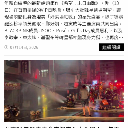
製油工廠，加班增產，確保貨源，平抑油價，同時將這些油
過發行債券來建設昂貴科技基礎設施的科技巨頭。然而，這
年親自編導的最新話題鉅作《希望：末日血戰》，昨（13
品的健康風險說清楚；此外，這些餐飲業者希望風波過後，
類基礎建設投資未來能帶來多少回報，目前仍是華爾街激烈
日）在首爾舉辦的VIP首映會，吸引大批韓星到場朝聖，讓
政府協助他們向中聯等製油大廠求償，或許也無法彌補損
討論的議題。CFDs差價合約和外匯投資交易平台
現場瞬間化身為媲美「好萊塢紅毯」的星光盛宴。除了導演
失，至少要一些回來，否則，這社會哪有公道？輔導過上百
「Capital.com」高級市場分析師哈索恩（Daniela
羅泓軫率領黃晸珉、鄭好娟、趙寅成等主要演員共同出席，
家餐廳、餐飲創業者的餐飲系教授張簡勢坤指出，大量的食
Hathorn）指出，SpaceX股價回落「似乎是獲利了結、估值
BLACKPINK成員JISOO、Rosé，Girl's Day成員惠利，以及
用油，既不能使用，也不能倒在水溝裡，政府應該協助回
重新評估，以及近年最受期待上市案的極度看漲倉位解除
李政宰、車太鉉、邕聖祐等韓星都相繼現身力挺，也再度證
收，看是製作肥皂還是提煉為生質柴油。他指出，小攤商、
後，所形成的綜合結果。」股票跌破IPO價格並非罕見，尤
明本片早已成為南韓影壇最受矚目的作品之一。《希望：末
繼續閱讀
07月14日, 2026
小吃店油品儲備量不多，受到衝擊較小，而油炸類（例如鹽
其是在整體市場承壓期間。然而，這次下跌可能會強化外界
日血戰》昨日在首爾舉辦盛大的VIP首映會，導演羅泓軫率
酥雞）的餐飲業者，通常使用發煙點較高的清香油、油炸
對SpaceX估值過高的批評聲浪，因為該公司去年虧損49億
領黃晸珉、鄭好娟、趙寅成等主要演員共同登台與觀眾見
油，不會全部用到有問題的致癌油。較為堪慮的是一般餐
美元，而許多長期發展計畫仍未經市場驗證。美國「盈透證
面，讓電影在正式上映前掀起超高討論，也讓影迷對這部年
廳，大豆沙拉油用量約70％，因缺乏監督機制，除了面對顧
券」（Interactive Brokers）首席市場分析師索斯尼克
度話題鉅作的期待值再度飆升。首映會更宛如一場眾星雲集
客的質疑，恐怕只能靠業者的良心，但這種小餐廳飯館滿街
（Steve Sosnick）表示：「最近沒有什麼能讓投資人想起
的星光盛典，豪華陣容讓紅毯一路閃耀不停。曾與鄭好娟合
都是，政府稽查人力根本無法全面顧及，反而是食安問題的
當初他們買入SpaceX股票時，所看好的那些催化劑。股票
作《魷魚遊戲》的朴海秀、阿努潘崔帕西（Anupam
破口。
跌破IPO價格幾美元本身並不是
災難
，但SpaceX受到高度關
Tripathi）特地現身支持；鄭好娟的演藝圈好友也紛紛到
注，並且在投資人的心理層面扮演重要角色。」SpaceX被
場，包括Girl's Day成員惠利，以及BLACKPINK成員。當
納入包括科技股比重較高的納斯達克100指數（Nasdaq
JISOO與Rosé一同現身，瞬間成為鎂光燈焦點，掀起現場
100）等主要指數後，仍未能扭轉股價下跌趨勢。自SpaceX
一陣騷動；JISOO並在觀賞後於社群發文狂讚：「電影真的
納入納斯達克100指數以來，其股價已下跌約13%。投資人
超精彩！感覺才一眨眼，電影就演完了，完全沒有冷場，時
目前將焦點轉向SpaceX上市後公布的首份財務報告。分析
間過得超快。」此外，男團CLOSE YOUR EYES、fromis_9