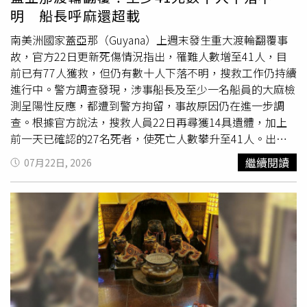
獻。」上述習近平有關主權的表述，也呼應了22日中國外交
棒球、後續更惡化至接近葡萄柚般大小。她在船上醫療中心
明 船長呼麻還超載
部長王毅與巴西外交部長維艾拉（Mauro Vieira）在菲律賓
待了約26小時，光是基本醫療費就收到3500美元（約新台
馬尼拉（Manila）出席東南亞國家協會（ASEAN）外長會議
幣10萬元）帳單，還不包括醫師診療、藥物及各項醫療處置
南美洲國家蓋亞那（Guyana）上週末發生重大渡輪翻覆事
期間舉行的雙邊會談。該場會談正好發生在美國25%關稅正
費用。由於郵輪距離美國本土遙遠，醫療團隊最初評估，最
故，官方22日更新死傷情況指出，罹難人數增至41人，目
式生效數小時後。王毅當時表示，中國將繼續支持巴西維護
近可安排後送的地點是墨西哥科斯塔瑪雅（Costa
前已有77人獲救，但仍有數十人下落不明，搜救工作仍持續
自身主權、安全與發展利益，同時相信巴西將持續尊重並支
Maya）。隨著傷勢持續惡化，院方又提出三種方案，包括
進行中。警方調查發現，涉事船長及至少一名船員的大麻檢
持中國維護核心利益。北京所稱的「核心利益」，通常是指
搭乘醫療專機直接返美、送往墨西哥科蘇梅爾島
測呈陽性反應，都遭到警方拘留，事故原因仍在進一步調
台灣、西藏、新疆及香港等議題。報導補充，巴西如今支持
（Cozumel）後自行安排返國，或繼續留在船上接受治療。
查。根據官方說法，搜救人員22日再尋獲14具遺體，加上
整個南方共同市場與中國展開談判，與其過去長年的立場形
福特回憶，在等待期間，女友因大量使用止痛藥，一度只要
前一天已確認的27名死者，使死亡人數攀升至41人。出事
成鮮明對比。過去10多年來，巴西利亞（Brasilia，巴西首
睡著就會出現呼吸變慢甚至停止呼吸的情況，醫護人員不得
的渡輪為「MV Barima號」，建造於1939年，至今已有超過
繼續閱讀
07月22日, 2026
都）與布宜諾斯艾利斯（Buenos Aires，阿根廷首都）一直
不持續將她喚醒，避免發生更嚴重危險。眼見病情不斷惡
80年船齡，該渡輪於當地時間上週六晚間在外海翻覆，官方
將中國與南方共同市場自由貿易協定，視為本國工業基礎的
化，兩人最終決定選擇醫療專機返美接受治療。然而，航空
表示，事故發生時船上實際搭載179人，但乘客名冊卻僅登
威脅，因此努力阻止相關議題列入南方共同市場議程。烏拉
醫療公司要求先支付2萬美元（約新台幣65萬元）訂金，返
記133人，顯示有46人未列入正式名單，也讓後續搜救及失
圭則率先打破這項共識。時任總統波烏（Luis Lacalle
抵美國後還必須再支付3萬美元（約新台幣97萬元），總計
聯人數統計更加困難。據了解，這起事故是蓋亞那數十年來
Pou）早在2021年便開始推動與中國簽署雙邊自由貿易協
5萬美元（約新台幣162.3萬元），且只給他們短短幾個小時
最嚴重的海上
災難
，政府正動員所有可用資源，全力搜尋失
定，並與北京共同進行可行性研究，多次批評南方共同市場
做決定。兩人最後仍選擇冒著惡劣天候，由救護車送往機
蹤乘客，目前已派遣16艘船隻前往事故海域，由法國潛水員
的保護主義，使烏拉圭失去向全球開放的能力。烏拉圭的行
場，再搭乘私人醫療專機飛往佛州勞德岱堡（Fort
與當地潛水團隊共同執行水下搜索作業。初步調查認為不完
動令區域內大型經濟體憂心，因為南方共同市場成立依據的
Lauderdale）。抵達美國後，克絲汀先在佛州醫院接受第
整的乘客名冊以及船員疑似吸毒，都可能是導致事故的重要
《亞松森條約》（Treaty of Asuncion）規定，成員國必須
一次手術，由於傷勢過於嚴重，醫師認為她不適合搭機，只
因素，警方表示，船長及至少一名船員接受毒品檢測後，大