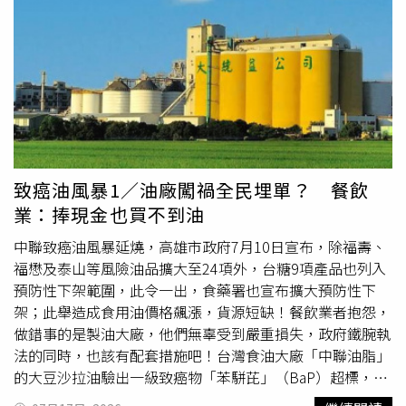
再來是主神、配祀神明、神桌底下的虎爺，虎爺通常是拜拜
他的照片拿去餵AI。（圖／擷取自Instagram／@iamgalin）
巴西如今已轉而支持這項倡議。不過，雙方仍特別強調「必
順序的倒數第二位或第一，拜完主神財神爺和配祀神明，最
林男無奈道，他一直擔心自己的模特兒工作會被AI取代，結
要的彈性」，意味著巴西談判代表未來可能要求對敏感工業
後一定要拜虎爺，才是求財拜拜完整的流程，如果僅單拜一
果「我居然是被我自己的照片AI取代了！」林男也質疑，使
部門設置保護措施。除了經貿議題外，兩位領導人也討論了
神明，非常不敬。虎爺的供品大多為生肉、生食，在未冷藏
用他的照片去AI是在濫用他的專業，且品牌將影像放在官網
當前充滿挑戰的國際局勢。雙方對「持續增加的衝突對全球
的情況下容易腐敗，反而會造成廟方與其他信眾的困擾，所
用於商業用途，「我這個肖像權費我該去跟誰拿？你會給我
糧食及能源安全造成衝擊」表示關切，並指出「對荷姆茲海
以一定要記得將供品帶回家。虎爺最好準備生食（花枝、魷
錢嗎？」林男提到，如果有些客戶看到這樣的網站，誤以為
峽（Strait of Hormuz）及曼德海峽（Bab el-Mandeb）自
魚、豆干、生香腸、生肉、生雞蛋等），但要特別注意，不
照片上的模特兒就是他，還在臉上做了很多變化，客戶可能
由航行的限制，正對全球經濟造成傷害」，同時對加薩
是每間廟宇、每尊虎爺都能夠拜生食或肉，像是北港武德
因此不再找他合作，因此他也喊話Life8將官網相關圖片全
（Gaza）持續惡化的人道危機表示遺憾。魯拉與習近平也
宮，就有神明指示不拜葷食，台中建國市場虎爺喜歡吃炸雞
部下架，「拜託彼此尊重一下，因為對我來說，我也很熱愛
再次談及烏克蘭危機「和平之友小組」（Group of Friends
致癌油風暴1／油廠闖禍全民埋單？ 餐飲
及可樂，因此拜虎爺之前，建議先詢問要去拜的廟宇，或是
這份工作，我也不想要免費被你們消費。」貼文曝光後，迅
of Peace）倡議。這項倡議由中國與巴西於2024年9月在聯
業：捧現金也買不到油
乾脆準備虎爺喜歡的點心類，比較不會出差錯。
速吸引超過3.1萬人按讚，並有大批網友批評Life8。對此，
合國（UN）共同發起，目的在於凝聚全球南方（Global
Life8官方便在底下留言回應，「您好，關於本圖片讓您感
中聯致癌油風暴延燒，高雄市政府7月10日宣布，除福壽、
South）國家支持透過政治方式解決俄烏戰爭。雙方表示，
到與自身相似而造成困擾，我們深感抱歉。本圖片為AI依照
福懋及泰山等風險油品擴大至24項外，台糖9項產品也列入
該倡議未來可望在重啟終結戰爭談判方面發揮重要作用。兩
指令生成，並非以任何特定人士為創作對象，也未刻意使用
預防性下架範圍，此令一出，食藥署也宣布擴大預防性下
位領導人同時批評聯合國安全理事會（United Nations
任何特定人士的照片或資料作為生成依據。基於您的顧慮，
架；此舉造成食用油價格飆漲，貨源短缺！餐飲業者抱怨，
Security Council）未能充分回應國際危機，並指出聯合國
我們已先行停止使用，並重新檢視相關內容。對於造成的困
做錯事的是製油大廠，他們無辜受到嚴重損失，政府鐵腕執
下一任秘書長將面臨格外艱鉅的國際局勢，雙方承諾將持續
擾，再次鄭重表達歉意。」Life8回應。（圖／擷取自
法的同時，也該有配套措施吧！台灣食油大廠「中聯油脂」
在聯合國及金磚國家（BRICS）框架下保持密切協調。
Threads）不過，網友看見Life8的道歉回覆，忍不住吐槽
的大豆沙拉油驗出一級致癌物「苯駢芘」（BaP）超標，事
「發現這件事：憤怒100，看見廠商的留言：憤怒
件持續延燒，7月10日，高雄市政府擴大下架24項油品，另