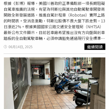
根據《彭博》報導，美國川普政府正準備鬆綁一項長期阻礙
自駕車推廣的法規，有望為特斯拉與其他自動駕駛車開發商
開啟全新發展道路，推進自駕計程車（Robotaxi）實際上路
的時間表。受消息激勵，特斯拉股價不畏大盤下跌走勢，13
日漲近2%。根據美國國家公路交通安全管理局（NHTSA）
最新公布文件顯示，目前若車廠希望推出沒有方向盤與剎車
踏板的全自動駕駛車輛，必須申請豁免通過現行安全標準，
因此成為
無人車
推廣的主要障礙之一。NHTSA表示，未來將
繼續閱讀
06月14日, 2025
簡化豁免審查流程。NHTSA法律顧問 Peter Simshauser 表
示：「我們預期未來大多數豁免申請將能在幾個月內獲得決
議，而不是數年。」此舉將直接消除特斯拉在大規模部署
Cybercab所面臨的主要障礙。這款無人自駕車2024年於好
萊塢片場亮相，不僅外型未配備方向盤與踏板，也象徵特斯
拉對 AI 與機器人技術未來的重注。執行長馬斯克多次強
調，AI與機器人是公司未來發展的關鍵支柱。特斯拉預計本
月稍晚將在德州奧斯汀啟動初步自駕計程車業務，先以具備
自駕功能的Model Y SUV車隊上路，並由遠端操作人員監
控。馬斯克過去多次公開呼籲建立聯邦層級的自駕車審核與
認證流程，根據《彭博》報導，川普的過渡團隊早已將「制