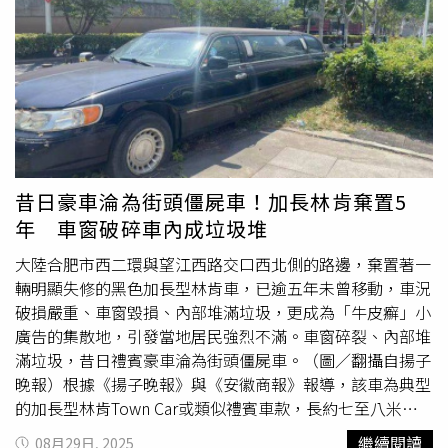
他坦言，自己曾任職於矯正機構，熟悉如何在不造成額外衝
突的情況下控制現場，因此當下沒有慌亂。隨後他將嫌犯扣
住，直到警員趕來。警方證實，嫌犯為20歲的辛普（Justin
Schimpl），涉嫌闖入2輛車並竊走多樣財物，包括兩副市
值各300美元的雷朋（Ray-Ban）太陽眼鏡、現金、一個女
性手拿包以及逾500美元的禮品卡。辛普在接受盤問時辯稱
還有同夥，但他對同夥的姓名前後矛盾，警方最終並未找到
第二名嫌疑人。根據警方紀錄，辛普過去已多次因案件被執
昔日豪車淪為街頭僵屍車！加長林肯棄置5
法人員鎖定，此次被控以兩項闖入
無人車
輛罪、兩項少額竊
年 車窗破碎車內成垃圾堆
盜罪（涉案金額低於750美元）以及一項闖入有人住宅罪。
他的首次出庭時間訂於9月29日，目前尚不清楚是否有律師
大陸合肥市西二環與望江西路交口西北側的路邊，棄置著一
出面代理。米維特受訪時忍不住笑稱，雖然過往職務訓練讓
輛明顯失修的黑色加長型林肯車，已逾五年未曾移動，車況
他有膽量面對竊賊，但蝙蝠俠睡衣竟意外成了勇氣來源，
破損嚴重、車窗毀損、內部堆滿垃圾，更成為「牛皮癬」小
「我真的很慶幸自己當時穿著這套衣服，讓我更有信心去抓
廣告的集散地，引發當地居民強烈不滿。車窗碎裂、內部堆
人。」開普科勒爾警方在聲明中也打趣表示，「多虧這位行
滿垃圾，昔日禮賓豪車淪為街頭僵屍車。（圖／翻攝自揚子
動俐落的蝙蝠俠鄰居，竊賊再度被送進牢房」。
晚報）根據《揚子晚報》與《安徽商報》報導，該車為典型
的加長型林肯Town Car或類似禮賓車款，長約七至八米，
懸掛「浙D」牌照。早年在中國車市尚未全面高端化的階
繼續閱讀
08月29日, 2025