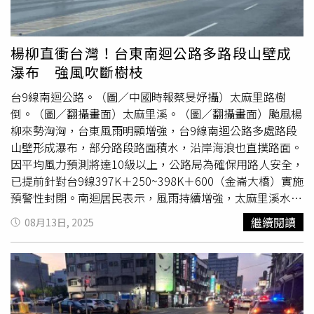
訂價也壓下來，做得更堅固，還設計出可拆式電控箱專利，
補充說明，車輛會依據地形主動調整速度與行進路線，全程
船身前端可裝進不同功能的設備，像個變形金剛，一包飼料
由AI即時運算決策，這可減少與操作員的通訊需求，進一步
30公斤、空船只要35公斤，漁民買多艘空船放在不同的魚
降低人員暴露風險。戰略與國際研究中心（Center for
楊柳直衝台灣！台東南迴公路多路段山壁成
塭，只要買一個船的大腦，帶著充飽電的電控箱，裝在船上
Strategic and International Studies）無人機專家班德特
瀑布 強風吹斷樹枝
發動，就能隨地操控。「我哥說，他現在都坐在車子裡吹冷
（Samuel Bendett）表示，這項技術其實是長達十多年持
氣，看船有在跑就好了。」許宏德說，第三代無人船可用遙
續研發的結果，並非突然出現的新概念。他指出，地面
無人
台9線南迴公路。（圖／中國時報蔡旻妤攝）太麻里路樹
控器控制，也可全面自動化，利用衛星導航預先設定投餵路
車
相較空中無人機更容易受到通訊干擾與物理破壞，因此AI
倒。（圖／翻攝畫面）太麻里溪。（圖／翻攝畫面）颱風楊
線，加上演算法等技術，避開魚池盪來盪去的障礙物，這可
自主導航能力是未來技術發展的關鍵突破。班德特也提到，
柳來勢洶洶，台東風雨明顯增強，台9線南迴公路多處路段
鼓勵更多青年漁民回鄉，把最辛苦的工作交給無人船，只要
這類UGV（無人地面車輛）最初主要用於後勤補給，近年也
山壁形成瀑布，部分路段路面積水，沿岸海浪也直撲路面。
專心推動管理，甚至開發副業。雲林縣長張麗善也能輕鬆操
逐步導入傷患後送，若再結合武器系統，甚至可投入戰場執
因平均風力預測將達10級以上，公路局為確保用路人安全，
控無人船。（圖／翻攝自豐漁水產養殖臉書）「台灣有3萬
行攻擊任務。儘管技術進展快速，但讓機器具備作戰決策能
已提前針對台9線397K＋250~398K＋600（金崙大橋）實施
個養殖人口，11萬口的魚塭池，這麼大的市場居然沒有一家
力仍存有道德爭議。聯合國秘書長古特瑞斯（António
預警性封閉。南迴居民表示，風雨持續增強，太麻里溪水位
專門做的公司。」許宏德說，「老一輩看影片是不相信的，
Guterres）曾明確反對自主武器，直言這樣的系統「在道德
目前未高漲，但太麻里市區金萱路旁1棵大樹遭強陣風吹斷
繼續閱讀
08月13日, 2025
所以我就自己帶著船，到魚塭去給漁民試試看，5歲到80
上令人厭惡」。近期在加薩（Gaza）戰爭中，以色列也傳
樹枝，占據一線道路，所幸
無人車
受影響。
歲，5分鐘就會上手。」去年他的高科技船賣了20台、今年
出曾使用OpenAI與Microsoft的AI系統協助目標選定，據情
的改良船更大賣100台，有了政府補助漁民買船，所以訂單
報來源透露，AI所提供的結果在某些情況下甚至直接成為人
變多，台灣沿海從彰化、雲林開始，一直到屏東都有客人。
類決策依據。目前，Overland AI的OverDrive系統仍僅應用
雲林池子裡的無人船，也引來在菲律賓、泰國等東南亞做漁
於導航用途，但已被視為該領域的領先技術之一。班德特進