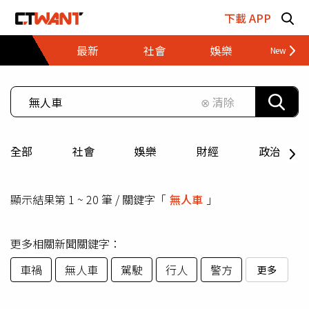
跳至主要內容區塊
下載 APP
最新
社會
娛樂
財經
⊗ 清除
全部
社會
娛樂
財經
政治
顯示結果第 1 ~ 20 筆 / 關鍵字「
無人車
」
更多相關新聞關鍵字：
車禍
無人車
駕駛
行人
警方
更多