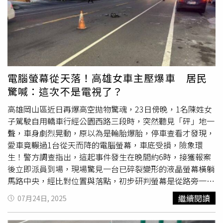
產養殖的台商找上門。許宏德告訴記者，他本來以為東南亞
一步指出，如果AI能如人類一般具備直覺式判斷與臨場反
人工便宜，不需要買船，但其實現在不管到哪個國家，都面
應，那將是無人地面作戰平台最終極的目標，也將徹底改變
臨缺工問題，以及人員管理不易。這趟返鄉創業路，許宏德
未來戰爭的樣貌。
自己畫設計圖、做系統、晶片整合，把買房子的錢都砸進去
了，不斷根據漁民的需求修改，從只能撒飼料，到地方政府
官員上門問能不能噴藥劑，他花一個月就改出新功能，「其
實我們有400台的訂單，但我公司小，現在只能做100
電腦螢幕從天落！高雄女車主壓爆車 居民
台。」面對爆量訂單以及東南亞海外擴點，許宏德正思考如
驚喊：這次不是電視了？
何走下一步。
高雄岡山區近日再爆高空拋物驚魂，23日傍晚，1名陳姓女
子駕駛自用轎車行經公園西路三段時，突然聽見「砰」地一
聲，車身劇烈晃動，原以為是輪胎爆胎，停車查看才發現，
愛車竟輾過1台從天而降的電腦螢幕，車底受損，險象環
生！警方調查指出，這起事件發生在晚間約6時，接獲報案
後立即派員到場，現場驚見一台已碎裂變形的液晶螢幕橫躺
馬路中央，經比對位置與落點，初步研判螢幕是從路旁一棟
大樓高處直接拋下，宛如現代版的「空中飛來橫禍」。這並
繼續閱讀
07月24日, 2025
非首次發生類似狀況，附近居民透露，2天前同一地點竟也
曾從大樓上掉下一台電視機，所幸當時並
無人車
受損，不過