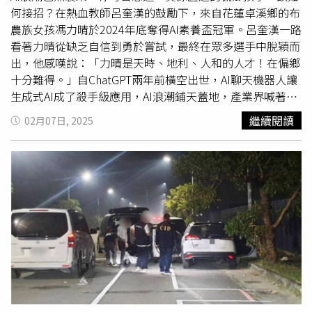
何接招？在熱血教師呂奎漢的鼓勵下，來自花蓮卓溪鄉的布
農族女孩馮力晴於2024年底奪得AI素養盃冠軍。呂奎漢一路
看著力晴從缺乏自信到勇於嘗試，最終在眾多選手中脫穎而
出，他感嘆說：「力晴是天時、地利、人和的人才！在偏鄉
十分難得。」自ChatGPT兩年前橫空出世，AI聊天機器人讓
生成式AI成了殺手級應用，AI浪潮鋪天蓋地，產業界喊著缺
才，教育部去年首推AI課程，成立「台灣大專院校人工智慧
繼續閱讀
02月07日, 2025
學程聯盟」（簡稱TAICA），集合台大、清大等25所大專校
院跨校選修AI課，並提供「高中AI多元選修課程」線上同步
課程，城鄉學生均可學習，國中小學雖無AI課程，僅發布
《中小學數位教學指引3.0》，並協助舉辦「AI素養盃」，
透過補助及協助師生學習AI，也預計今年擴大到全台各地舉
辦AI菁英賽。依教育部規劃，將以108課綱為基礎，陸續調
整融入生成式AI等議題，也就是說中小學AI教育尚在起步
中，不過，CTWANT記者實地走訪花蓮及南投偏鄉，採訪到
兩位AI熱血老師，DIY教材及課程，透過邊玩邊學的方式，
陪伴學子勇奪全國AI競賽冠軍。歲末年初之際，CTWANT記
者從台北搭火車來到花蓮玉里，遠遠的就看到滿臉笑容的呂