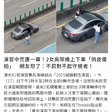
連續高空墜物已讓居民人心惶惶，直呼「這樣哪敢經過」、
「是想害死人嗎？」、「又是那棟樓，太可怕了！」警方雖
然獲報後，陳女表示車損自行吸收、不提告，但此事已非單
純意外，而是涉及公共安全的潛在風險。岡山分局已將此案
移請環保局依《廢棄物清理法》處理，並聯繫大樓管委會，
調閱監視器鎖定嫌疑樓層與住戶，一旦查明肇事者，警方將
依《刑法》第185條「以他法致生往來之危險罪」嚴懲，最
重可處5年以下有期徒刑、拘役或新台幣1萬5000元以下罰
金。專家呼籲，高空拋物已不只是不文明行為，更可能釀成
重大傷亡事故，民眾若目睹此類行為應立即報警或通報管委
演習中荒唐一幕！2女高架橋上下車「俏皮擺
會，城市生活安全不容忽視，切勿讓「天外飛物」成為致命
拍」 網友怒了：不罰對不起守規者！
殺機！
漢光41號演習實兵演練結合「2025城鎮韌性演習」，今
（17）日下午1時半至2時在北部6縣市登場。沒想到有民眾
在演習期間發現，竟有2名開著賓士車的女子將車輛停在市
民大道高架道路的馬路中間，趁無人注意下車開心擺拍，隨
即嘻嘻哈哈地回到車上。目擊民眾向荒唐行徑拍下，曝光後
引起網友議論紛紛。今天下午，有網友在Threads貼出影
片，並表示：「萬安演習下車拍照喔！要不要檢舉咧？」原