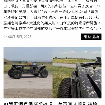
機國家隊，其實，遠在雲林海邊還有「無人船」，這艘有
GPS導航、有攝影機、可AI的高科技船，去年賣了20台，今
年改版輕量船，大賣100台，出自一間4人組小公司「豐漁
水產養殖公司」，目前供不應求，在手訂單還有400台。這
艘讓台灣漁業AI大進化的無人船，由50歲的許宏德所開發。
許宏德本來在台中漢翔航空做了十幾年軍機的零件工程師，
三年前為了80歲的漁民老父返鄉雲林。「照片上這個在竹筏
繼續閱讀
08月15日, 2025
上工作就是我哥，他50幾歲不年輕了，我爸做水產養殖，已
經80幾歲了，其實整個台灣偏鄉都有一樣的問題，就是人口
老化、缺工，我們家在雲林口湖，我哥本來是在地方政府工
作，回家幫忙時，說這實在太危險、太辛苦，看天吃飯，你
做飛機的，能不能幫忙開發無人機。」許宏德跟CTWANT記
者回憶起當時創業的點滴。雲林的漁民大多早上6點就要起
床工作，因為到了7點半時氣溫已經30幾度，容易中暑，每
天要顧水質、餵飼料，每個禮拜還要去洗水質探測器、不然
會卡藻類探頭就不準。以蛤蠣為例，要養10個月，投餌、收
成，都是在沒有遮蔽物的水池竹筏上進行，每個人都曬得黑
嚕嚕，重心不穩還會跌進池子，而下雨前後，需要淨化水
質、平衡酸鹼值時要撒石灰，雖然便宜、但有很大的副作
AI戰車悄登俄羅斯邊境 美軍無人駕駛補給