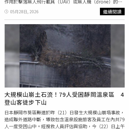
作用於擊落無人飛行載具（UAV）或無人機（drone）的系
統。隨著戰事持續，烏克蘭軍方愈來愈頻繁透過長程無人機
繼續閱讀
05月28日, 2026
襲擊俄羅斯，這也使俄羅斯必須在其廣大的領土範圍內投入
更多資源進行空防。根據《俄羅斯商業諮詢日報通訊社》
（RBC）26日的報導，除了俄羅斯央行外，該國最大銀行
「俄羅斯聯邦儲蓄銀行」（Sberbank）、最大的現金與貴
重物品運輸機構「俄羅斯現金運輸協會」（Russian Cash
Collection Association），以及專責運送機密與最高機密國
家文件的「特別郵政服務局」（Special Postal Service），
都將被允許自行管理無人機防禦作業。《RBC》援引俄羅斯
國家杜馬通過的法律內容指出，相關員工將被「授權阻止無
人飛行載具、水下與水面船艇及裝置、
無人車
輛以及其他自
動化無人系統的運作。」報導指出，這項權力不僅可用於保
護設施，也能在這些地點的員工或其他人員面臨攻擊威脅時
大規模山崩土石流！79人受困靜岡溫泉區 4
啟動防禦措施。相關反制措施則包括干擾或轉換無人機遙控
登山客徒步下山
訊號、干擾其控制面板，以及直接損壞或摧毀無人機。俄羅
斯與烏克蘭雙方皆否認在這場已進入第5年的戰爭中，蓄意
日本靜岡市葵區縣道於昨（21）日發生大規模山崩塌事故，
將民用基礎設施作為攻擊目標。然而，兩國多處重要基礎設
造成聯外道路中斷，導致包含溫泉設施旅客及員工在內共79
施仍持續遭到攻擊，手段包括網路戰。上述法律的主要起草
人一度受困山中。經搜救人員評估與協助，今（22）日上午