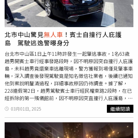
然而騎樓屬於供行人通行的開放空間，沈男行為顯礙於行人
通行，法官認定沈男違規屬實，原處分並無違誤，因此駁回
告訴，本案還可上訴。此外，台南市政府交通局指出，沈男
停車之處屬於人行道，土地、房屋的所有權人在建築之初，
就負有供公眾通行的義務，駕駛人也不得於騎樓停車，或臨
北市中山驚見
無人車
！賓士自撞行人庇護
時停車。
島 駕駛逃逸警曝身分
台北市中山區1日上午11時許發生一起肇逃事故，1名63歲
趙男開賓士車行經事發路段時，因不明原因突自撞行人庇護
島，未料趙男竟還棄車逃離現場，警方獲報到場僅見肇事車
輛，深入調查後發現駕駛竟是知名徵信社業者，後續已通知
他到案說明釐清過程，詳細事故原因仍待調查。據了解，
228連假第2日，趙男駕駛賓士車行經民權東路2段時，在已
經拆除的第一殯儀館前，因不明原因突直撞行人庇護島，豈
料趙男下車後竟將車遺留在現場，接著自行離開現場。警方
繼續閱讀
03月01日, 2025
表示，上午11時許獲報，民權東路2段有賓士車自撞行人庇
護島，警方到場處理時，卻發現駕駛早已逃之夭夭，隨即調
閱監視器及查詢車籍鎖定車主，結果發現駕駛竟是徵信社老
闆趙男，後續警方已通之他到案說明，趙男則供稱是因未注