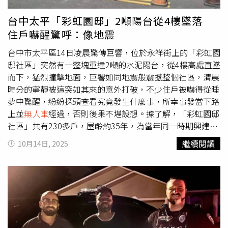
該路線，了解列車運行的時刻表，並在確認左右無來車後才
跳下救援，當時一心只想著要趕快救人。木村慧如今憶起當
台中太平「彩虹園邸」2噸陽台從4樓墜落
時的情景，不禁感嘆，若非當時正值期末考期間，有學生在
住戶嚇醒驚呼：像地震
車站候車，後果恐怕不堪設想。因為這起意外，木村慧怕有
早產風險隨即緊急住院觀察，所幸最後她於今年2月14日情
台中市太平區14日凌晨驚傳巨響，位於永祥街上的「彩虹園
人節順利產下一名重達2970公克的健康男嬰。為了向救命
邸社區」突然有一整塊重達2噸的水泥陽台，從4樓高處直墜
恩人表達謝意，木村慧主動聯繫鄰近的高中尋找5名救命恩
而下，猛烈撞擊地面，巨響如同地震般震撼整個社區，清晨
人，終於確認他們是西尾高校的學生，在3月18日抱著新生
時分的寧靜被這突如其來的意外打破，不少住戶被嚇得從睡
兒前往致謝。木村慧與5名高中生相見後，場面相當溫馨，
夢中驚醒，紛紛探頭查看究竟發生什麼事，所幸事發當下路
他們還輪流抱可愛的寶寶，並紛紛感性表示，「當時只覺得
上並
無人車
經過，否則後果不堪設想。據了解，「彩虹園邸
救了一個人，抱起孩子那一刻，才體會到自己竟然一次救了
社區」共有230多戶，屋齡約35年，為當年同一時期興建的
兩個人」、「寶寶和媽媽都平安無事就好了」、「很高興看
老舊建築，長億里長林泳鰡接獲消息後立即趕抵現場，目睹
繼續閱讀
10月14日, 2025
到寶寶順利出生」。木村慧也表示，將來會告訴孩子這5名
坍落的陽台碎成數塊，水泥塊與鋼筋散落一地，畫面怵目驚
救命恩人的善舉，鼓勵他長大也能樂於助人。針對此類
無人
心，他指出掉落的陽台不僅砸毀了下方3樓的鐵窗，還在馬
車
站的意外防範，名古屋鐵道公司表示，部分舊式
無人車
站
路上留下大面積裂痕，但所幸無人受傷，算是不幸中的大
未設有「非常通報裝置」（月台緊急按鈕），但在車站的柱
幸。林泳鰡透露，該社區建築採用當年常見的外推水泥花台
子或自動販賣機旁皆設有聯絡對講機，民眾若遭遇緊急狀
設計，每層樓幾乎都有凸出的陽台結構，但經年累月風吹日
況，可直接透過對講機與控制人員連線，第一時間要求列車
曬，加上早期建造時水泥與主體結構間的鋼筋連接不足，導
緊急停車。
致結構逐漸脆弱。