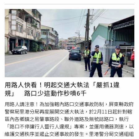
事故，警方迅速趕抵事故地點，但車上卻空無一人，警方已
透過監視器還原事發過程，且發現有1人離開現場，警方目
前已通知車主到案說明釐清案情。警方說明，後續駕駛將依
違反《道路交通管理處罰條例》第62條，可處1000元以上
3000元以下罰鍰，逃逸者，並吊扣其駕駛執照1至3個月，
詳細肇因仍待交通大隊進一步調查釐清。
用路人快看！明起交通大執法「嚴抓1違
規」 路口少這動作秒噴6千
用路人請注意！為加強轄內路口交通事故防制，屏東縣政府
警察局里港分局再度展開交通大執法，於2月11日起針對轄
區內各鄉鎮之易肇事路段、聯外道路及無號誌路口，執行
「路口不停讓行人暨行人違規」專案，並運用儀器測速，以
維護交通秩序並遏止交通事故的發生。里港警分局交通組組