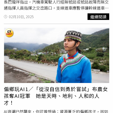
長巴龍祥指出，汽機車駕駛人行經無號誌或號誌故障而無交
通指揮人員指揮之交岔路口，支線道車應暫停讓幹線道車先
行；未設標誌、標線或號誌劃分幹、支線道者，少線道車應
繼續閱讀
02月10日, 2025
暫停讓多線道車先行，違反者將處罰鍰上限從新臺幣3,600
元提高至6,000元，並違規記點3點，違規駕駛還須接受3小
時道安講習，致人受傷或死亡罰鍰加重，並吊扣（銷）駕駛
執照。為加強轄內路口交通事故防制，屏東縣政府警察局里
港分局再度展開交通大執法。（圖／里港警分局提供）警方
提醒，現行取締認定基準為路口無人指揮時，汽車行近行人
穿越道線，以距離行人行進方向3公尺（約1個車道寬或3個
枕木寬）及汽車前懸（機車前輪）已進入行人穿越道上為
準，也就是車輛經過行人穿越道時，車輛前懸進入行人穿越
道，並與行人距離若在3公尺內即屬違規。里港警分局長温
基興呼籲用路人，行經路口時，無論是號誌路口或是無號誌
路口，皆應遵守道路交通安全規則，尤其是行經閃光或無號
偏鄉玩AI1／「從沒自信到勇於嘗試」布農女
誌化路口，建議用路人慢看停，「慢」接近路口，減慢速
孩奪AI冠軍 她是天時、地利、人和的人
度；「看」擺頭左右察看及注意反射鏡有
無人車
；「停」讓
才！
斑馬線上的行人先行，共同守護交通安全。
AI浪潮已然襲來，你可曾想過：資源匱乏的偏鄉孩子，該如