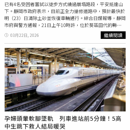
人之一、俄羅斯國家杜馬金融市場委員會主席阿克薩科夫
已有4名受困者嘗試以徒步方式繞過崩塌路段，平安抵達山
（Anatoly Aksakov）接受《RBC》廣播電台訪問時表示，
下。靜岡市政府表示，目前正全力搶修道路中，預計最快於
反無人機防禦系統將部署於重要設施附近，相關員工也將獲
明（23）日清除土砂並恢復車輛通行。綜合日媒報導，靜岡
配武器。「首先，我們將使用干擾設備，使這些無人飛行載
市府與警方通報，21日上午10時許，位於葵區田代的縣道
具更難鎖定並攻擊相關目標。此外，我們也會使用擊落這些
斜面發生大面積土石滑落，坍塌範圍估計高度達70公尺、寬
繼續閱讀
03月22日, 2026
無人機的手段，以保護相關目標。」他補充，相關機構將自
度約20公尺，巨量土石完全阻斷雙向交通。所幸事故發生當
行負擔反無人機防禦系統的費用。另一方面，由於美國正在
下並
無人車
經過，未造成任何人員傷亡。然而，由於受災路
伊朗問題上搞得焦頭爛額，外界原先對俄烏重啟和平談判的
段為通往山區設施的唯一幹道，導致位於道路深處的3處溫
預期，如今看來已陷入停滯，同時衝突規模似乎也正在升
泉設施及旅宿，共計79名住客與員工瞬間受困成為孤島。事
高。俄羅斯26日表示，其政府已警告美國國務卿盧比歐
發後，當地政府隨即展開行動，除了確認物資供應與人員安
（Marco Rubio），要求美方撤離駐基輔外交人員與美國公
全外，22日上午已引導其中4名民眾，在安全評估下透過周
民，原因是莫斯科計畫對烏克蘭首都展開新一輪打擊。根據
邊小徑徒步繞行過崩塌點，成功完成下山。靜岡市政府與建
俄羅斯政府說法，俄羅斯外交部長拉夫羅夫（Sergei
設部門指出，目前已調派大型機具進駐，若氣候及地質條件
Lavrov）於25日與盧比歐通話時，「正式通知」華盛頓，
穩定，土砂清運作業預計能在23日全數完工，屆時將重新開
俄羅斯將對烏克蘭軍事設施發動「有系統且持續性的打
放通車，協助剩餘受困人員離開。目前市府也持續監測現場
擊」，重點鎖定無人機設計、製造與程式編寫設施，以及所
土壤穩定性，嚴防二度崩塌風險，並提醒民眾避免靠近崩塌
謂的「決策中心」。
區域。
孕婦頭暈軟腳墜軌 列車進站前5分鐘！5高
中生跳下救人結局暖哭