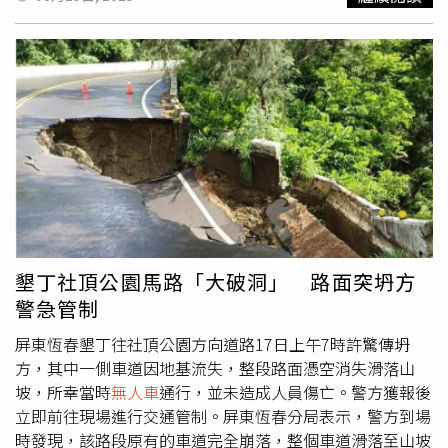
段，加長林肯曾是身份象徵，廣泛應用於婚禮接送、高階商
務接待及官方禮賓用途，屬於「美式豪華」車型代表，市價
動輒百萬元人民幣起跳。隨著中國本土高端車市迅速發展，
加長林肯逐漸淡出主流視野，但在民眾印象中仍保有一定
「豪車」地位。然而，這輛車如今卻淪為「僵屍車」，現場
可見其前後輪洩氣、車窗破損、內裝布滿灰塵與生活垃圾。
車身外側貼滿「高價收車」「房屋出租」等非法廣告，與其
過往用途形成強烈落差。記者實地走訪發現，該車停放地點
位於人行道旁、接近寫字樓停車場入口，已影響通行與觀
感。當地物業公司表示，該車原為大樓停車場內車輛，但因
車主長期失聯、停車費拖欠數千元，經報警後未果，最終只
能用叉車將其移至路邊至今。警方與交警曾嘗試聯繫車主，
墾丁社頂公園馬路「大破洞」 路面突坍方
但始終無回應。據二手車業者指出，加長林肯屬於特殊用途
警急管制
車型，因車體過長、耗能較高、維修與使用場景受限，在中
國車市近年轉向新能源、小排量與智能化趨勢下，其二手市
屏東恆春墾丁往社頂公園方向道路17日上午7時許驚傳坍
場價值快速下滑，不少車主選擇報廢或棄置，導致類似「
無
方，其中一側車道因地基流失，整段路面憑空消失滑落山
人車
」問題頻傳。多位路人受訪時表示，該車長年停放不
坡，所幸當時
無人車
通行，並未造成人員傷亡。警方獲報後
動，外觀早已與周邊環境格格不入，「玻璃都破了，裡面全
立即前往現場進行交通管制。屏東恆春分局表示，警方到場
是垃圾，還被當作貼廣告的地方，這還能算豪車嗎？」社會
時發現，該路段原有的車道完全崩落，整個車道滑落至山坡