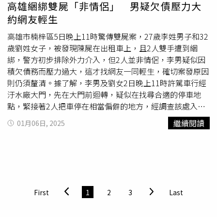
奎漢在車站門口等待，46歲的呂奎漢是高雄人，師範學院畢
高雄綑綁雙屍「非情侶」 男疑欠債壓力大
業後就被分發至花蓮擔任國小老師，至今已23年。為了讓大
約網友輕生
眾更了解偏鄉模樣，呂奎漢開車帶著CTWANT記者一起到卓
溪鄉走走，一起陪同的還有勇奪AI冠軍的馮力晴與母親龔英
高雄市楠梓區5日晚上11時驚傳雙屍案，27歲李姓男子和32
虹。從玉里到卓溪鄉大約20分鐘車程，沿路可見許多原住民
歲劉姓女子，被發現陳屍在出租車上，且2人雙手遭到綑
圖騰，卓溪鄉是由布農族、泰雅族、太魯閣族組成，其中又
綁，警方初步排除外力介入，但2人並非情侶，李男疑似因
以布農族為多。2024年的康芮颱風帶來強風豪雨，卓溪鄉
積欠債務而壓力過大，這才找網友一同輕生，確切案發原因
多處爆發土石流，原本的美麗原鄉如今多處仍布滿石塊泥
則仍須釐清。據了解，李男及劉女2日晚上11時許駕車行經
沙。小六的馮力晴雖然來自卓溪鄉，卻跨區就讀玉里國小。
汙水廠大門，先在大門前迴轉，疑似在找尋合適的停車地
「力晴跟姊姊從幼稚園起，就都由我從卓溪載到玉里念
點，緊接著2人把車停在相當偏僻的地方，經調查該處入夜
書。」龔英虹是嘉義人，嫁給布農族的老公後便定居於卓溪
後幾乎
無人車
往來，僅偶爾有一些釣客出入，此後2人車輛
繼續閱讀
01月06日, 2025
鄉，她深知教育的重要性，因此不辭辛苦地天天接送姊妹到
就沒在移動。直到5日晚間11時許，路過民眾發現車內有一
相對資源較多的玉里上學，然後自己再回到卓溪上班。所以
對男女一動不動，拍打車窗也未獲回應，嚇得立刻通知警
當力晴想參加呂奎漢開設的「今晚誰來Code」資訊課程
消，救護人員趕抵後破門，確認2人已明顯死亡、沒有送
時，龔英虹自然是雙手贊成，就算需要不停往返接送，也總
醫。警方調查後確認現場沒有打鬥痕跡，且車上留有遺書，
是帶著女兒積極參與。呂奎漢在2016年開設「今晚誰來
初步排除外力介入可能，但2人雙手都被向前綑綁，懷疑全
Code」，希望讓偏鄉的孩子也能學習時下最夯的程式教
案另有隱情，深入調查後又驚覺2人不是情侶。據悉，李男
First
1
2
3
Last
育，由玉里國小無償提供場地，利用放學後的夜間時間開設
是高雄人，有固定交往女友，生前曾向家屬透露自己積欠債
程式設計（Scratchk課程，參與對象不限學校、且不收費
務、壓力沉重，劉女則是桃園人，與李男在網路上認識，警