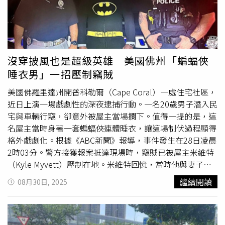
沒穿披風也是超級英雄 美國佛州「蝙蝠俠
睡衣男」一招壓制竊賊
美國佛羅里達州開普科勒爾（Cape Coral）一處住宅社區，
近日上演一場戲劇性的深夜逮捕行動。一名20歲男子潛入民
宅與車輛行竊，卻意外被屋主當場攔下。值得一提的是，這
名屋主當時身著一套蝙蝠俠連體睡衣，讓這場制伏過程顯得
格外戲劇化。根據《ABC新聞》報導，事件發生在28日凌晨
2時03分。警方接獲報案抵達現場時，竊賊已被屋主米維特
（Kyle Myvett）壓制在地。米維特回憶，當時他與妻子正
在睡夢中，突然聽見監視系統發出警示聲。妻子立刻將他叫
繼續閱讀
08月30日, 2025
醒，他沒有更換衣物，就直接披著蝙蝠俠睡衣走出門查看。
米維特說，最初他發現嫌犯正在翻找自己的卡車，不久後又
見到對方闖進鄰居的車庫。為避免打草驚蛇，他悄悄靠近，
直接從背後抓住嫌犯的襯衫與手腕，並告訴對方不要掙扎。