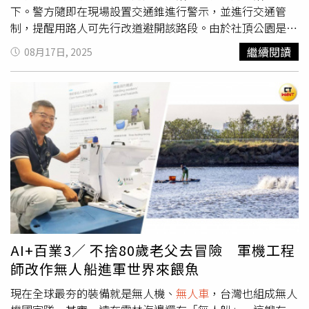
觀察人士指出，隨著中國城市汽車保有量持續增長，類似
下。警方隨即在現場設置交通錐進行警示，並進行交通管
「失聯車主＋長期占地」的棄車現象已構成公共管理壓力，
制，提醒用路人可先行改道避開該路段。由於社頂公園是墾
建議政府應設立專門清理機制，加強與車管、公安部門聯
丁知名旅遊景點，警方呼籲前往該區域的遊客務必注意路
繼續閱讀
08月17日, 2025
動，清除街頭「僵屍車」，重塑市容秩序。
況，選擇其他替代道路前往。此次坍方原因仍待相關單位進
一步調查，可能與近期天候狀況或地質因素有關。相關單位
將盡快評估修復作業，確保用路人安全。
AI+百業3／ 不捨80歲老父去冒險 軍機工程
師改作無人船進軍世界來餵魚
現在全球最夯的裝備就是無人機、
無人車
，台灣也組成無人