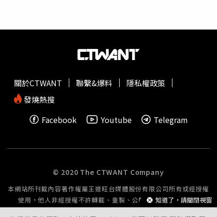
用。花蓮縣太平國小呂奎漢老師（左）開設「今晚誰來
方不排除2人是在網路上相約輕生，確切案情則仍須釐清。
Code」夜間程式課程，他認為馮力晴（右）或許是因為不
◎如果您覺得痛苦、似乎沒有出路，您並不孤單，請撥打
怕失敗，所以才能一直堅持學習。（圖／黃威彬攝）「今晚
1925。
誰來Code」每堂課都以一個專題為主，可能是遊戲動畫或
酷炫的螢幕保護程式，讓孩子上課過程有趣，而課程結束能
獲得成就感。馮力晴說：「我是小四時參加的，因為那時姊
姊先去上課，我覺得很有趣也一起報名。」後來大一歲的姊
關於CTWANT
聯繫&爆料
隱私權政策
姊興趣不高退出，而力晴卻一路上課到現在。「我很尊重孩
子的意願，既然都是主動來上課，那要不要努力、要不要繼
發燒熱搜
續，都由孩子決定，我能做的就是盡量讓每堂課都很有
Facebook
Youtube
Telegram
趣。」呂奎漢說。「力晴剛來夜間程式班的時候其實很沒自
信，學習狀況也沒有很好，多數孩子可能會放棄，但她卻很
堅持要繼續學習。」呂奎漢說，除了夜間課程，甚至力晴也
會參加周末的研習，慢慢地，她從一開始不敢參加比賽，到
後來主動跑來請我們幫她報名，也開始的在各種競賽獲得佳
© 2020 The CTWANT Company
績，逐漸建立自信心。呂奎漢的太太王思樺是玉里國小主
本網站所刊載內容著作權屬王道旺台媒體股份有限公司所有或經授權
任，她不但支持呂奎漢開設夜間程式課程，更是從旁協助行
使用，他人非經授權不許轉載、重製、公開播送或公開傳輸。
知道了，請關閉視窗
政事宜，她也分享力晴的一路轉變。「2024年3月有一場發
明展比賽，因為選手需要視野更清楚，所以要求力晴把瀏海