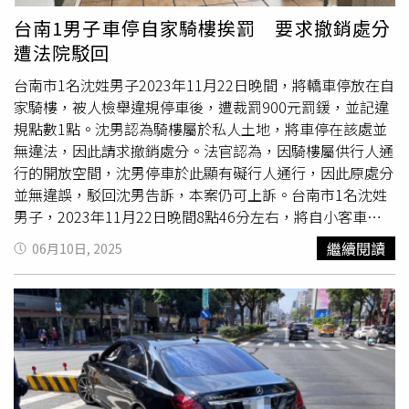
定自駕車監管框架」列為施政優先要務之一。
台南1男子車停自家騎樓挨罰 要求撤銷處分
遭法院駁回
台南市1名沈姓男子2023年11月22日晚間，將轎車停放在自
家騎樓，被人檢舉違規停車後，遭裁罰900元罰鍰，並記違
規點數1點。沈男認為騎樓屬於私人土地，將車停在該處並
無違法，因此請求撤銷處分。法官認為，因騎樓屬供行人通
行的開放空間，沈男停車於此顯有礙行人通行，因此原處分
並無違誤，駁回沈男告訴，本案仍可上訴。台南市1名沈姓
男子，2023年11月22日晚間8點46分左右，將自小客車停
放在自家騎樓，遭人檢舉違規停車，因此被員警開罰900
繼續閱讀
06月10日, 2025
元，記違規點數1點。沈男認為其遭惡意檢舉，並表示近年
來有些人存著報復、忌妒的心態，化身檢舉魔人，處理檢舉
案件讓基層員警疲於奔命。此外，沈男也認為民眾檢舉時已
是深夜，街道上已幾乎
無人車
經過，停放在自家土地上的騎
樓，並不屬於違規，因此請求撤銷處分。該案由高雄高等行
政法院審理，法官勘驗相關照片後，認為沈男以車頭朝住家
門口、車尾朝道路方向的方式停車，車身已完全佔據騎樓，