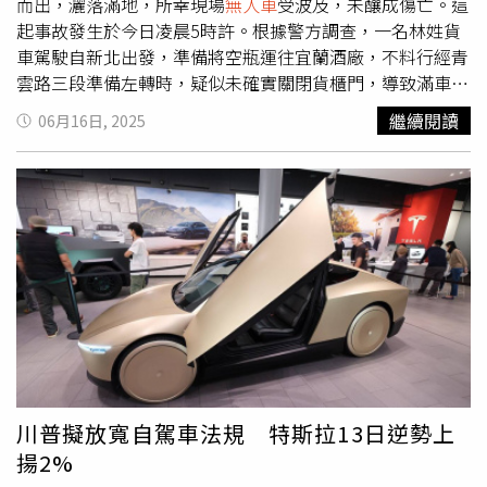
而出，灑落滿地，所幸現場
無人車
受波及，未釀成傷亡。這
起事故發生於今日凌晨5時許。根據警方調查，一名林姓貨
車駕駛自新北出發，準備將空瓶運往宜蘭酒廠，不料行經青
雲路三段準備左轉時，疑似未確實關閉貨櫃門，導致滿車空
瓶掉落路面。警方接獲通報後，立即趕赴現場，實施交通管
繼續閱讀
06月16日, 2025
制並聯繫相關單位進行清理作業。林姓駕駛坦承疏忽未注意
路況，對於造成道路阻礙深感歉意，並表示後續將由所屬公
司負責處理相關賠償與善後。警方提醒，貨車駕駛人應確實
固定貨物並妥善關閉貨櫃門，否則貨物若有滲漏、飛散等情
況，將依《道路交通管理處罰條例》第30條第1項第2款規
定，處以新台幣3000元至1萬8000元罰鍰，並得責令立即改
正或禁止通行，以確保用路人安全。
川普擬放寬自駕車法規 特斯拉13日逆勢上
揚2%