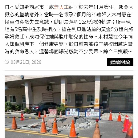
日本愛知縣西尾市一處
無人車
站，於去年11月發生一起令人
揪心的墜軌意外，當時一名懷孕7個月的35歲婦人木村慧在
候車時突然失去意識，隨即跌落約1公尺深的軌道；所幸現
場有5名高中生及時相救，搶在列車進站前的黃金5分鐘內將
孕婦救起，成功保住她與腹中胎兒的性命。木村慧在今年情
人節順利產下一個健康男嬰，於日前帶著孩子到校園感謝當
時的救命恩人，溫馨場面曝光感動不少民眾。綜合日媒報
導，這起驚險意外發生在2025年11月下午1時30分左右，住
繼續閱讀
03月21日, 2026
在愛知縣西尾市的35歲婦人木村慧，當時懷孕7個月，出門
到西尾市櫻町前車站搭車，通過閘門在月台候車時，腦中感
到一陣暈眩，失去意識後腿軟跌落軌道。由於櫻町前站為職
員不常駐的
無人車
站，且距離下一班列車進站僅剩約5分
鐘，情況極度危急。當時現場有5名高中生目擊木村慧墜
軌，他們分別為相川悠維、柴田采璃、平松奈花、村松泰成
及兼松郁京。5名學生原本正在討論考試內容，一發現有事
故，立刻分頭行動；由相川同學跳下軌道負責支撐木村慧的
身體，其餘4名同學則在月台上合力將其拉上月台，最後成
功將木村慧救起到月台上。事後相川同學表示，因平時搭乘