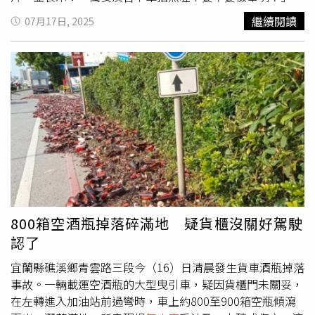
來，在這名網友貼出的影片中，一輛鐵灰色賓士轎車就停在
繼續閱讀
07月17日, 2025
因為演習空
無人車
的市民大道高架道路的快車道上，2名女
子則下車到馬路上，擺出俏皮姿勢拍照留念，拍完又悠哉走
回車上。讓這名目擊網友在回文中感嘆，「走路就算了，高
架橋下車拍照真的無言！」荒唐一幕曝光，讓網友紛紛看傻
了眼，直呼：「昨天在台中買便當的阿北被罰15萬，今天這
個不罰30萬，對得起那位台中的朋友嗎？」、「台灣明明就
已經實施12年國教了，怎麼一堆腦麻還可以像清領時期沒讀
過書的羅漢腳一樣？」、「她們以為演習和紅綠燈一樣，參
考用？」、「請相關部門開罰，不要讓遵守規定民眾覺得自
己是笨蛋。」根據資料，2025年城鎮韌性（防空）演習於
15日至18日採「分區異時」實施，今(17)日下午1時30分至
下午2時，由宜蘭縣、基隆市、台北市、新北市、桃園市、
800箱空酒瓶掉落碎滿地 疑貨櫃沒關好駕駛
新竹市等6縣市實施30分鐘「防空疏散」演練。若民眾未依
認了
據《民防法》第21條、《防空演習實施辦法》第12條配合
演習規定，地方政府可依《民防法》第25條，裁罰不配合演
宜蘭縣礁溪鄉青雲路三段今（16）日清晨發生貨車酒瓶掉落
習管制的民眾3萬元至15萬元罰鍰。
事故。一輛載運空酒瓶的大型曳引車，疑因貨櫃門未關妥，
在左轉進入加油站前過彎時，車上約800至900箱空瓶傾瀉