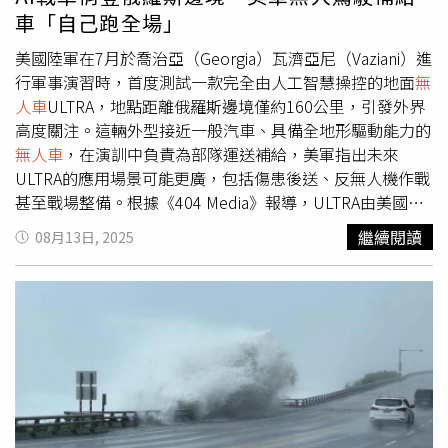
用，若碰到風向突然改變，接觸到皮膚就會被燒傷，甚至吸
車「自己跑全場」
進肺裡，很多漁民的手、腳都有斑駁傷痕。許多人詢問能否
讓無人船加上新功能。（圖／翻攝自豐漁水產養殖臉書）許
美國陸軍在7月於喬治亞（Georgia）瓦濟亞尼（Vaziani）進
宏德2022年成立「豐漁水產養殖公司」，大學讀資訊工程
行軍事演習時，首度測試一款完全由人工智慧操控的地面
無
的他，結合航空業經驗卻出師不利，許宏德笑著告訴
人車
ULTRA，地點距離俄羅斯邊境僅約160公里，引發外界
CTWANT記者，「真正落地的時候，才發現無人機對水產養
高度關注。這輛外型接近一般汽車、具備全地形驅動能力的
殖不太合用，因為都在水面上，海邊會有強陣風，機器交給
無人車
，在演訓中負責為部隊運送補給，美軍指出未來
漁民使用時，一失敗掉到池子裡，客人恐怕就要打電話來叫
ULTRA的應用場景可能更廣，包括傷患後送、反無人機作戰
你賠錢。」許宏德立刻放棄無人機，轉而設計「智慧化無人
甚至戰場整備。根據《404 Media》報導，ULTRA由美國西
養殖飼料船」，去年2月開發出第一代，「遙控無人船不像
雅圖（Seattle）公司Overland AI研發，車上搭載該公司開
繼續閱讀
08月13日, 2025
無人機需要考執照、申請空域，適合用在自家的魚塭，這船
發的OverDrive人工智慧系統，可在戰場中完全由AI進行自
可以針對性灑藥、撒飼料，對空氣好、對水質好、對成本
主駕駛，不須人為操控。Overland AI成立於2022年，以開
好，對漁民的安全也好。」他開心地說。去年開發出的二代
發地面
無人車
AI導航技術為主，技術長芬克（Jon Fink）曾
船，許宏德發揮工程師特長，加上AI技術、視覺辨識、超音
在國防展示會中示範，車輛即便沒有通訊支援或詳細地圖，
波避障等什麼都有，一台船重達100公斤，「我做出來的時
也能依據現場環境自行做出路徑決策，強調該技術特別適用
候很開心，很多市面上沒有功能，當我自信地跟客人介紹
於GPS訊號不穩的戰場環境。演訓實測畫面中顯示，只需操
時，他說『可不可以不要』，老一輩的漁民要的是他認為
作員在地圖上設定幾個任務點，車輛便能全自動完成任務。
『可靠的產品』，太新了，反而擔心。」為了怕漁民年紀大
芬克強調，他並未使用衛星圖資來輔助AI任務規劃，因為在
會排斥新產品，許宏德今年推出第三代船，刪了很多功能，
實戰中地形會迅速改變，過時的資訊恐導致錯誤判斷。芬克