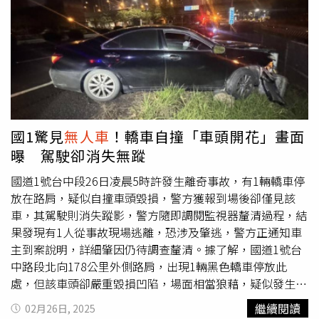
意前方車況惹禍，再加上自覺丟臉才棄車逃離現場，詳細事
故原因仍待警方進一步調查釐清。
國1驚見
無人車
！轎車自撞「車頭開花」畫面
曝 駕駛卻消失無蹤
國道1號台中段26日凌晨5時許發生離奇事故，有1輛轎車停
放在路肩，疑似自撞車頭毀損，警方獲報到場後卻僅見該
車，其駕駛則消失蹤影，警方隨即調閱監視器釐清過程，結
果發現有1人從事故現場逃離，恐涉及肇逃，警方正通知車
主到案說明，詳細肇因仍待調查釐清。據了解，國道1號台
中路段北向178公里外側路肩，出現1輛黑色轎車停放此
處，但該車頭卻嚴重毀損凹陷，場面相當狼藉，疑似發生自
撞事故，且駕駛還迅速逃離現場不知去向。警方表示，國道
繼續閱讀
02月26日, 2025
公路警察局第三公路警察大隊，清晨5時33分獲報發生自撞