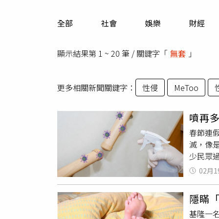
人物
汽車
全部
社會
娛樂
財經
專欄
房產新勢力
顯示結果第 1 ~ 20 筆 / 關鍵字「
無套
」
更多相關新聞關鍵字：
性侵
MeToo
噴再多
春節連
滅，像
少民眾
殼」，
02月1
以肥皂
諾羅病
隱瞞
染、腹
基隆一名
腸病毒