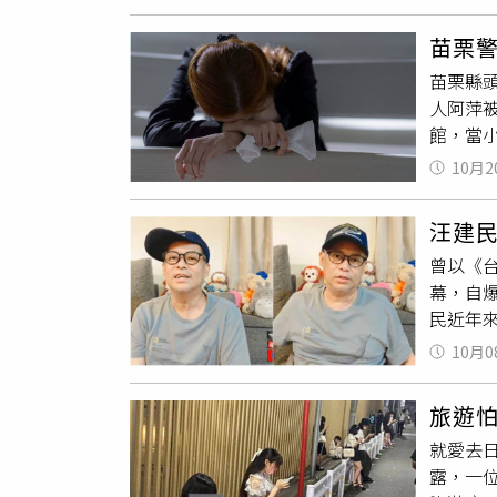
了讓國
麼繼續
少社區
明、中秋
苗栗
病毒藥物
婆不會
苗栗縣
人，也就是
是女生
人阿萍
出，「U
愛的那
館，當
率先宣
獲2個
供）洪
10月2
2500
男男同
1000
傳染，
汪建
也是收
接受抗
曾以《
嗎？」
調查，
幕，自
店，問
過血液
民近年
評不錯
天一顆，
妹今（
撞到發
學上定義
10月0
們，包
不敢。
會傳染
致上最
扣帳單
旅遊
世，一
也不會
就愛去日
很多事
是口頭
露，一
工作邀
服務客