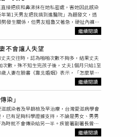
教授強行要進行
無套
性交，貼文迅速傳布，事件
如今「這篇文看起來矯情無比又噁心」。
至直接把痰和鼻涕抹在她私密處，害她因此感染
受損，在檢警調查下並無查獲有關妨害性自主的
「新年第1天男友把我搞到進醫院」為題發文，透
身體隱私部位及違反個資法等罪起訴。台北地院
順勢發生關係，但男友粗魯又著急，硬扯內褲亂
為判決的刑度過低，提起上訴，高院審理後駁
此，男友因為感冒加上鼻竇炎，過程不斷咳嗽和
繼續閱讀
口水在手上，朝她私密處抹，還沒反應過來就結
心想他該不會把痰跟鼻涕全抹進來了」，豈料男
妻不會讓人失望
板滿是保險套和用過的衛生紙，吃過的食物杯盤
和丈夫交往時，認為啪啪次數不夠多，結果丈夫
卻告知在和朋友踢足球，「球隊沒有我不行」、
加次數，殊不知生完孩子後，丈夫1個月只給1至
調情字句，讓她心裡翻了無限個白眼。原PO感
30歲人妻在臉書《靠北婚姻》表示，「怎麼草食
，令她幻想瞬間瓦解。更扯的是，男友這幾天提
活，且持續3年，一度讓她氣到「再這樣下去...
也會很開心」，內心頓時感到困惑，不斷問自
繼續閱讀
但對方堅稱只是太累，拒絕看醫生或接受婚姻諮
分手，另外也有不少人懷疑真實性，「還特地
一切，但覺得這件事是感情的潤滑劑，還有被愛
區，也許是創作文喔」、「我認為應該不是葉，
會傳染」
想起交往期間，前3個月性愛次都很正常，之後逐漸
關聯，車子還是展場照片，真的會笑死」。
愛滋感染者及早篩檢及早治療，台灣愛滋病學會
次數也增加，甚至還故意
無套
讓她受孕。老公當
證，已有足夠科學證據支持，不論是男女、男男
糾結到懷孕7個月才登記結婚，沒想到卸貨後，
行為時就不會傳染給另一半。疾管署副署長曾淑
意讓她懷孕，如今孩子出生卻不願照顧，而且說
度回到千人大關，比前年的939人微幅增加，為
生好淒慘」、「這種婚姻到底有什麼意義？要怎
繼續閱讀