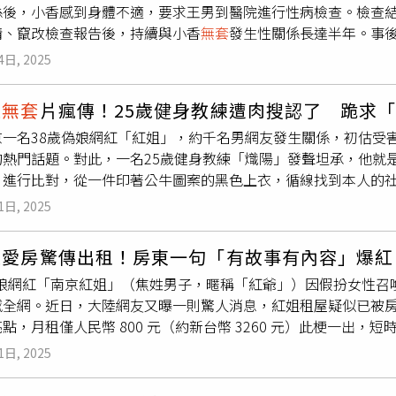
係後，小香感到身體不適，要求王男到醫院進行性病檢查。檢查
共玩具又吃手，病毒就可能直接進到人體。有研究顯示，這類病
情、竄改檢查報告後，持續與小香
無套
發生性關係長達半年。事
傳物質。3、A型肝炎黃軒表示，圍爐吃海鮮時要小心，特別是貝
。王男為此遭判入獄6年，還要再賠償小香203萬元根據判決書，
過糞口途徑傳播的A肝，往往會在未煮熟的食材中低調潛伏。4、
4日, 2025
小香（化名），2人以結婚為前提進行交往。2人第一次發生性關
，常見症狀為紅眼症、發燒、喉嚨痛等，好發於孩童群聚感染。5
。同年5月20日，王男取得檢查報告，確認自己感染梅毒和人類
要影響幼童，會造成水瀉、嘔吐等症狀，高峰期在冬季。另外，
姐
無套
片瘋傳！25歲健身教練遭肉搜認了 跪求
S，通稱愛滋病）患者。然而，王男並未對小香據實以告，反而選擇
60～75%酒精就可有效滅活。
一名38歲偽娘網紅「紅姐」，約千名男網友發生關係，初估受害
性」後，拍照發送給小香。小香信以為真，並在2人後續交往期間
的熱門話題。對此，一名25歲健身教練「熾陽」發聲坦承，他就
無套
性行為，直到2021年11月才拆穿王男的謊言。所幸，小香
片進行比對，從一件印著公牛圖案的黑色上衣，循線找到本人的
經治療後順利痊癒。但小香對王男的刻意隱瞞十分氣憤，憤而對
懷疑影片中的人就是健身鮮肉「熾陽」。網友比對其中一人，疑
一審法官審酌王男就職於國營企業、家境勉持，又需與前妻共同扶
1日, 2025
陽突然在各大社群平台坦承，他就是「紅姐事件」的受害者，因
2年徒刑，又犯明知自己為人類免疫缺乏病毒感染者，隱瞞而與他
前已經報警處理，並決定離開南京。另外，他已經去醫院做一系
併處6年徒刑。一審判決出爐，檢方提起上訴，指王男曾在202
性愛房驚傳出租！房東一句「有故事有內容」爆紅
，「拜託，大家不要再傳了，求求大家」、「心情像這濕熱的天
隱瞞自己是愛滋病患。在本案發生後，王男亦繼續尋找新伴侶，
歲偽娘網紅「南京紅姐」（焦姓男子，暱稱「紅爺」）因假扮女性召
好嗎？」「熾陽」本人坦承他是受害者之一。（圖／翻攝自抖音
表示他想和解，但無法負擔小香求償的5百萬元，希望法官刑法第
撼全網。近日，大陸網友又曝一則驚人消息，紅姐租屋疑似已被
，誘騙大量男性進行
無套
性行為，還未經同意偷拍影片上傳網路販
官認為一審判決已經詳細記載量刑審酌各項被告犯罪情節，及犯
點，月租僅人民幣 800 元（約新台幣 3260 元）此梗一出
為假消息。由於中國法律規定，若明知自身患有HIV、性病等，
事上，小香對王男提出求償5百萬，法官審酌她是高中老師，年收約
傳的出租截圖可見，房東稱：「靚屋出租，有故事、有內容，原租客
病大規模傳播風險，尚未造成嚴重後果的，處3年以上10年以下
男陪償小香200萬元精神撫慰金，以及醫療費、交通費共3萬630
1日, 2025
）」 ，照片中深色房門、黑桌、白櫃及藍格床包等擺設，與紅姐
失的，處10年以上有期徒刑、無期徒刑或者死刑。因此「紅姐」
「這是AV實境片場景？」「住了怕夢到紅姐」，還有人揶揄房東