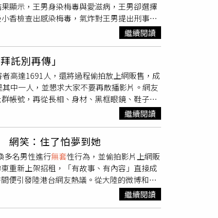
結果顯示，王男身染梅毒與愛滋病，王男卻選擇
毒的結構極為穩定，酒精無法穿透蛋白質殼體來
後小香檢查出感染梅毒，氣炸對王男提出刑事、
類，因為酒精也殺不死A肝病毒。根據相關文
任職於中油的王姓男子，2021年3月認識了高
腺病毒黃軒提到，腺病毒是無包膜病毒，對酒精
繼續閱讀
係後，小香感到身體不適，要求王男到醫院進行
、輪狀病毒黃軒說，輪狀病毒也是無包膜病
免疫缺乏病毒（HIV），為後天免疫缺乏症候群
黃軒補充，流感病毒、新冠病毒等均有脂質包
「拜託別再傳」
將報告書上的「AIDS」與「梅毒」項目都塗改
者高達1691人，還將過程偷拍放上網販售，成
的半年期間，以每周1至2次的頻率，持續與王
是其中一人，並懇求大家不要再散播影片。網友
在前往醫院檢驗後確認並未感染愛滋，而遭感染梅
社群帳號，再從長相、身材、黑框眼鏡、鞋子等
他提出刑事、民事告訴。對此，王男到案後坦承
是健身教練「熾陽」。（圖／翻攝自抖音）沒想
養2個未成年子女等情，依行使變造私文書
繼續閱讀
為受不了大量的私訊騷擾及追問，才決定公開一
人進行危險性行為，致傳染於人未遂罪，處5年
列與性病相關的健康檢查，也懇求網友不要再散
1年10月前往醫院進行腹部手術，手術前也對醫
 網笑：住了怕夢到她
氣一樣糟糕」、「不知道怎麼講這件事，讓這件
認為王男並無悔過之心，原審量刑過輕。王男也
喚多名男性進行
無套
性行為，並偷拍影片上網販
）據了解，綽號「紅姐」的焦姓男子涉嫌長期假
59條情堪憫恕替他減刑。台灣高等法院審理
房東重新上架招租，「有故事、有內容」直接成
售牟利。網傳有11人感染HIV，不過當局確認
罪後態度等一切情狀，駁回雙方上訴，全案定
，短時間便引發陸港台網友熱議。從大陸的微博和小
還故意與不特定多數人發生無保護性行為，可能
1百萬，王男為中油員工，月收約6.5萬元等
因個人原因退租，押一付三，月租 800（水
有期徒刑；致人重傷、死亡或者使公私財產遭受
元，共需賠203萬630元。可上訴。
繼續閱讀
拍片場景高度相似，立即掀起網友熱烈討論。有
若有性病，還傳染給其他人，最重可判處死刑。
「暗示租客自備劇本？」，留言成為網路迷因狂