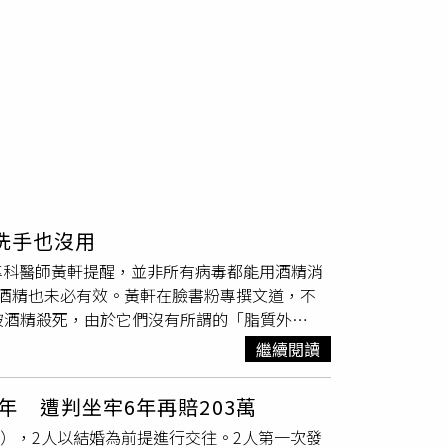
洗手也沒用
專科醫師黃軒提醒，並非所有病毒都能用酒精消
酒精也未必有效。黃軒在臉書粉專撰文道，不
被酒精殺死，由於它們沒有所謂的「脂質外
消滅這類病毒，僅用酒精乾洗手是沒有效的，應
繼續閱讀
難以被酒精殺死」的病毒，提醒民眾要小心：1、
10至100顆病毒顆粒，就可能讓全家人都感
年 遭判坐牢6年再賠203萬
抗力極強，可在門把、餐具上存活數天。2、
名），2人以結婚為前提進行交往。2人第一次發
「
無套
膜病毒」，就算酒精噴得再勤，只要孩子