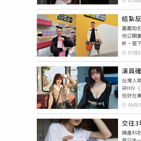
07月0
面紅姐
疑：「
都來了
姐為男
結紮
自己的
利，行
嘉義知
健身教
未公開
他公開
認。另
HIV或
析，是
重判死
傷或死
係，表
物品罪
07月0
為、說
和其他
演員確
有哪一
台灣人
俗專家
染HIV
3年內
但好在美
建議可
出HIV
請勿過
06月1
夢得知
是有
無
交往3
友提問
婦產科
續參與
是只來
在200