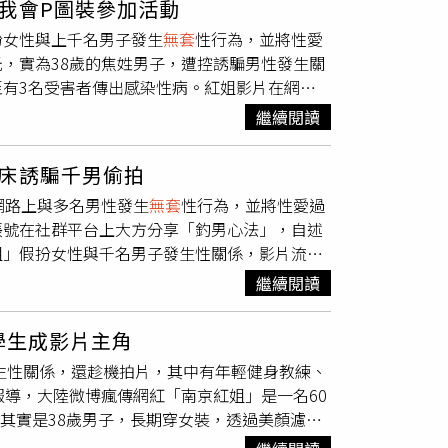
我會P圖裝參加活動
」，但也有人指出可能為「AI合成梗圖」，並
扮女性與上千名男子發生
無套
性行為，並將性愛
」形象行騙，他透過社群平台號召男性上門，再
，實為38歲的焦姓男子，遭控誘騙男性發生關
在7月6日已將焦男以涉嫌「傳播淫穢物品罪」刑
有3名受害者傳出感染性病。紅姐影片在網路
未證實；但若發現他涉
無套
性行為且患有性病，
攝自微博）影片內容在網路上瘋傳，畫面中可見
會對偷拍影片販售問題的關注，更引發對陪伴場
繼續閱讀
女性。據了解，他與受害者發生性行為時未戴保
事、有內容」作為招租賣點，是否已逾越租屋倫
、已婚人夫、外國人等，令人震驚。對於若自己
娛樂與噱頭，對租客造成心理壓力與安全疑慮。
床誘騙千男偷拍
）在Threads發文表示，最近IG上流行
性影像處理中心終結性影像，不拍攝、不持有、
網路上與多名男性發生
無套
性行為，並將性愛過
是被偷拍的人，可能會積極推廣這個挑戰，這
爆紅。（圖／翻攝自Threads）
帳號在社群平台上大方分享「釣男心法」，自述
回形象，反應機智。不過他也強調，這起事件讓
姐」假扮女性與千名男子發生性關係，影片流出
對不能被接受。」此言一出，網友熱議，有人指
京市公安局江寧分局通報指出，焦男長期透過社
紅姐真的超缺德，被騙還被賣，太慘了」。南京
繼續閱讀
愛穿女裝、戴假髮、化濃妝，並利用濾鏡和變聲
也呼籲，若曾與焦男有接觸，應盡快前往衛生單
男性上門。警方指出，來自外省的焦男長期在網
動參與「紅姐濾鏡挑戰」來以假亂真自保。（圖
學生成影片主角
水果、花生油等物品作為交換條件，騙取對方信
發生性關係，還趁機拍片，其中有年輕健身教練、
傳受害者超過千人，對象五花八門，包括健身教
報導，大陸微博瘋傳網紅「南京紅姐」是一名60
大方分享「釣男心法」，引發廣泛關注與爭議。
姐其實是38歲男子，長期穿女裝，透過美顏濾鏡
性在外壓力大、回家無人傾訴，強調：「我能
影再拿去賣。（圖／翻攝照片）據了解，每次見
「懂事、不鬧、注重口交技巧」，讓不少網友質