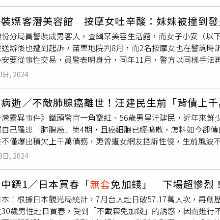
內愛滋防治工作做得更好，正確認知「U=U」觀念十分重要，讓
走下去，身心靈都沒有得到滿足」，而貼文曝光後，網友則認為
傳播風險。依聯合國愛滋規劃署（UNAIDS）指引及現有最佳可
、過年」、「一個月1至3次，蠻多的欸！一年1至3次才要哭吧」
警裝嫖客潛美容館 按摩女吐辛酸：妹妹被撞到發
治療，並維持體內愛滋病毒量有效抑制達測不到（＜200 copi
讓人失望」，還有人表示，「高度懷疑妳丈夫是同性戀，很多男
頭份分局員警裝成男客人，查緝某美容生活館，而女子小安（以
國際共識「Undetectable = Untransmittable」
婚後性冷感比較多，很少男生的」，甚至有人直指，「他只是要
被送辦後也遭到起訴，苗栗地院判8月，而2名按摩女也在警詢時
=U」就是，當感染者血液測不到病毒時，就不會透過性行為傳染
個人而已」。
小安要從事性交易，員警表明身分，同年11月，警方以同樣手法
告，直到現在已經有足夠的科學證據。「U=U」科學證據確鑿，
保險套。負責人阿萍則是否認有拉皮條，美容師只做純按摩，小安
健清表示，綜整過去十年、國際間四個大型研究發現，累積了至
0日, 2024
元是指洗頭按摩，1500元「半套」就只有按摩。據了解，全套性交易
性，在沒有戴保險套之下，只要一方是穩定接受治療的愛滋感染
元，半套則是1500元，雙方對分。從警方在6月的錄音譯文可見
甚至於其他性病的接觸也沒有造成傳染。「這是很重要的科學證
民病逝／不敵肺腺癌離世！汪建民生前「背債上千
2500元，純的按摩服務也不錯，而有客人想要她幫舔蛋蛋，她
病毒治療，身體的免疫系統可以恢復健康，且站在公衛角度，不會
台灣靈異事件》鐵頭警官一角竄紅、56歲男星汪建民，近年來鮮
小安回，「不行，我們要先洗澡，為什麼我們要幫客人洗澡，是因
結果只有50％的人知道「U=U」，年長者接受的速度較慢，年
爆自己罹患「肺腺癌」第4期，且癌細胞已經擴散，怎料如今卻傳
店主阿萍，「全部全套的話你們這邊有沒有保險套」阿萍說，「
或體液傳染，但愛滋病毒量的高低才是傳染力的關鍵。台灣目前
來不僅爆出積欠上千萬債務，更曾遭女網友控訴性侵，生前風波
。阿倪透露，她以前做純按摩，員警表示，這個賺比較多。阿倪指
愛滋感染者便能控制病毒量，鼓勵感染者持續穩定治療並維持體內愛滋
8日）在臉書悲痛證實病逝噩耗，指汪建民於昨（7日）晚間已經
炎、撞到破皮，然後腰撞傷」。員警又說，「來這邊沒遇到客人
為測不到病毒（undetectable）。而一般日常生活接觸，
8日, 2024
含所有細心照顧的醫療人員、社工朋友。謝謝一直以來支持建民
你記得八月份的時候嗎？八月份苗栗西勢美的愛滋病。我聽說啦，
愛滋病毒。「U=U」科學證據確鑿，愛滋病測不到病毒量就不傳
深最深的歉意，這輩子虧欠的讓他下輩子還給各位，也懇求各位
，上面寫客人的回饋，而阿萍也坦承一切屬實。小安到庭辯稱，
怕中鏢1／日本買春「
無套
免加錢」 下場超慘烈！
切煙消雲散！最後謝謝在建民哥最後這段時間陪伴他的女朋友Jo
按摩，到職也沒培訓，她在家幫老公按自學。阿萍也說，「我不
本！根據日本觀光局統計，7月台人赴日破57.17萬人次，再
情，再次感謝。最後祝福大家平安健康。」事實上，以飾演《台
告知，因為我自己也不會」。法官認為，如果美容館真是提供按
位30歲男性赴日買春，受到「不戴套免加錢」的誘惑，因而進行
約不間斷，每月收入高達30萬元，自覺賺錢容易的他，經常大手
人，所以小安證述顯有迴護阿萍之嫌，審酌阿萍高職畢業，目前