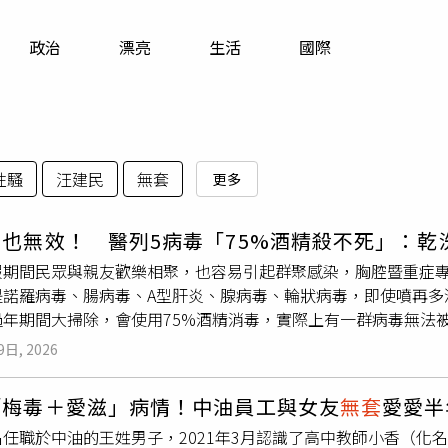
寵物
政治
漂亮
生活
國際
運勢
運動
梅酒
性騷
汪建民
無套
更多
也無效！ 醫列5病毒「75%酒精殺不死」：乾
假期間民眾與親友歡樂相聚，也容易引起群聚感染，胸腔暨重症
是諾羅病毒、腸病毒、A型肝炎、腺病毒、輪狀病毒，即使噴再多
過年期間大掃除，會使用75%酒精消毒，實際上有一群病毒無法
酒精對它們來說就像防曬乳，噴再多也沒有作用。黃軒建議，想
9日, 2026
洗手至少20秒，並用漂白水消毒環境。對此，黃軒也列出5種「
毒黃軒說明，諾羅病毒耐酸、耐鹼、耐熱，且對酒精完全免疫，只要
「梅毒＋愛滋」病情！中油員工與女友
無套
愛愛半
瀉。有研究顯示，諾羅病毒是全球病毒性腹瀉的主因，對環境的抵
任職於中油的王姓男子，2021年3月認識了高中教師小香（化
黃軒指出，腸病毒（包括腸病毒71型、克沙奇病毒等）同樣屬於