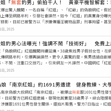
紅姐「
無套
釣男」偷拍千人！ 黃豪平機智解套：
網友也貼出疑似出租截圖，附註「壓一付三，月租800，水電自理
京爆出驚人醜聞，一名自稱「紅姐」、「紅爺」的偽娘網紅，假
實體租約證據。南京江寧一名38歲焦姓男子以偽娘「紅姐／紅爺
拍上傳至網路牟利，引發社會譁然。如今「紅姐」的真實身分曝光
套
性愛並偷偷錄影販售影片，受訪者據稱達1691人。南京警方早
下錄影，目前已被警方以「涉嫌傳播淫穢物品罪」刑事拘留，甚至
，表示拍攝對象與傳播人數均正在查核，對「1691人」的說法尚
焦男偽裝女性形象與千人發生性關係，遭控偷拍牟利。（圖／翻
觸犯「危害公共安全罪」，最高刑責可達死刑。此案不僅牽動社
1日, 2025
」身穿洋裝、妝容濃艷，聲音柔媚，不少人誤以為是年約30歲的
能販賣話題的探討。如果這真的是套房原址，房東刻意以「有故
並在事前未告知性別與拍攝行為，受害者遍及健身教練、大學生
私底線？同時，租屋平台未標註影片使用背景資料，可能已淪為
紅姐釣男心法曝光！強調不鬧「技術好」 免費上
影片主角該如何應對，藝人黃豪平提出「一解套方法」。他昨（10日
ANT提醒您：保護被害人隱私，避免二度傷害移除下架性影像，洽
京「偽娘網紅」紅姐醜聞持續延燒。38歲焦姓男子假扮女性，在
濾鏡挑戰」，就是把自己P圖進紅姐房間背景中。他說：「如果我
不分享網友留言「住了怕夢到紅姐」，此梗迅速於微博與社群平台上
上傳網路牟利，引爆輿論譁然。更令人震驚的是，焦男透過自創
流出就可以說自己只是參與了這個活動……」以假亂真、企圖挽
事、不鬧、注重口交技巧」，引來網友一片譁然。中國網紅「紅
毛骨悚然，無論雙方是以何種關係發生性行為，「偷拍這件事絕
然大波。（圖／翻攝自微博）根據《澎湃新聞》等陸媒報導，南
現在大家都在罵男人飢不擇食，卻忽略偷拍才是最大問題」、「
1日, 2025
帳號「@阿紅ts」經營偽娘人設，自稱「紅姐」或「紅爺」，喜
前已介入偵辦，並針對影片流傳與性病傳播風險展開追查；官方
裝成年約30歲的女性形象，再以「免費性行為」作為誘餌，吸引
，保障自身健康安全。黃豪平發文表示，若自己是受害者，會主
偽娘「南京紅姐」約1691男遭逮 健身教練、大
女性身份活躍，並透過約會與不同男子發生性關係。他甚至會以
hreads）
名南京偽娘大叔網紅「南京紅姐」，被爆出
無套
跟1691位男性
行性交，並在未經對方同意情況下偷拍影片，傳至網路牟利。據
等，目前警方已將紅姐逮捕，發現他其實是38歲男子。綜合陸媒
育生、已婚人夫與外國人等。一名疑似紅姐本人網友在社群平台
涉嫌跟1691位男性發生關係，還拍片販售。警方7日指出，紅
翻攝自X）網路上有一名疑似紅姐的網友曾發文直言，自己深知男
來吸引男生，聊天後再拿「免費性行為」約見面。紅姐會偷拍錄
母愛一樣的溫暖，讓男人卸下心防。」並透露釣男人的關鍵在於