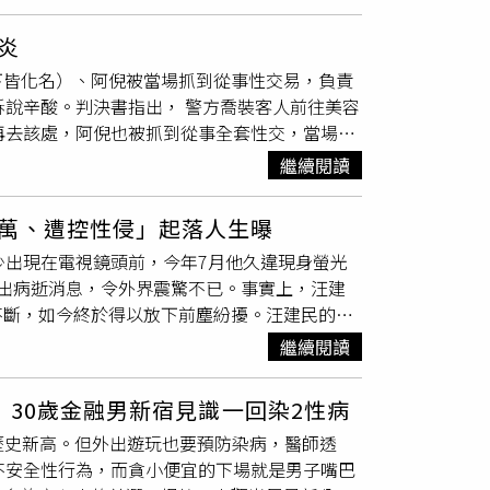
愛滋病毒的感染者能夠接受篩檢並盡早治療，減
很正常吧，「我比妳更慘，結婚後一年三次，清
得知之科學及醫學證據顯示，感染者穩定接受抗
。不過也有網友笑說，「羨慕...果然別人的老
炎
es／ml），就不會透過性行為傳染愛滋病毒給他
同志會迫於社會壓力，跟異性結婚」、「通常都
下皆化名）、阿倪被當場抓到從事性交易，負責
（簡稱U=U），愛滋病毒量測不到就傳不出去。洪健清指
一個傳宗接代的子宮，簡單來說，妳不是他心中
訴說辛酸。判決書指出， 警方喬裝客人前往美容
給伴侶，這個觀念是從1998年由瑞士衛生當局
再去該處，阿倪也被抓到從事全套性交，當場查
愛滋病測不到病毒量就不傳染。（圖／疾管署提
沒做什麼，阿倪要性交易是自己的意思，全套
少十萬次
無套
性行為的接觸，不管是男女異性或
繼續閱讀
一次2500元從事，女子拿1500元，阿萍拿
者，其伴侶在研究觀察當中沒有任何一個人受到
，小安跟員警說，「我們是全套店」，如果要半套
據跟醫學知識」，洪健清表示，感染者只要好好
萬、遭控性侵」起落人生曝
拒絕還跟客人爭吵。最後，員警表示，「可以先按
把病毒傳播出來。但疾管署2023年曾進行國內
少出現在電視鏡頭前，今年7月他久違現身螢光
為我們會幫客人檢查鳥鳥。」11月員警再去該
輕人則相對接受度較高。洪健清說，愛滋病毒雖透
出病逝消息，令外界震驚不已。事實上，汪建
這邊都有」，而現在小姐只剩一位，這個胸大風
愛滋感染第一線治療處方單錠複方藥物，只要一
不斷，如今終於得以放下前塵紛擾。汪建民的妹
出，1/3的錢都拿去看醫生，「妹妹（指私處）
病毒量低於200 copies／ml，也就是醫
與世長辭，「很謝謝最後這段時間幫忙的朋友
說要
無套
的？」阿倪回，「我沒有做
無套
的，我
如：擁抱、牽手、共用餐具或馬桶、蚊子叮咬等都不
繼續閱讀
哥的朋友們！也對所有被建民哥虧欠的朋友們，
170幾個被傳染，多可怕。」而警方也當場查
染。（圖／疾管署提供）
高抬貴手，給家人們一個空間，隨著建民哥的離
面試時說從是違反行為會開除，但她沒美容證照
30歲金融男新宿見識一回染2性病
an，謝謝妳在他身邊的不離不棄，也讓妳承擔了
會去教美容師要怎麼幫客人按摩還是洗頭，就只
創歷史新高。但外出遊玩也要預防染病，醫師透
灣靈異事件》鐵頭警官一角竄紅的汪建民，當年
摩服務營利，怎會僱用完全沒有按摩專業的小安
不安全性行為，而貪小便宜的下場就是男子嘴巴
筆購買奢侈品肆意揮霍錢財，入不敷出的狀況
跑外送，幫岳父做泥水的小工，收入不一定，也