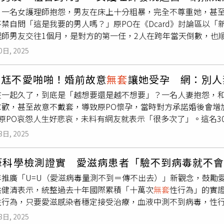
知從何取得的處女膜等驗傷單。同年11月4日，小美又發文指控
的受精卵，更表示，對比呂之前將老來得子稱為「天大喜事」，
！一名女護理師抱怨，男友在床上十分粗暴，完全不尊重她，甚
然，該教授名譽嚴重受損。對此，男教授不滿被公審，提告名譽
禁自問「這是我要的男人嗎？」原PO在《Dcard》討論區以
據，因此針對教授不起訴處分，而女方則依加重誹謗、竊錄他人
程師男友交往1個月，是對方的第一任，2人在跨年當天倒數，也
，依違反個資法判她6月徒刑，得易科罰金18萬元。但男教授認
暴力抓她胸部，稱「就是要揉爆」，讓她產生被侵犯感。不只如
案仍可上訴。
0日, 2025
，原PO臉上和身體都是，她直接表明不舒服，沒想到對方竟吐了
接轉頭去洗澡，她事後清潔時赫然發現有黃色痰和灰色異物，「
怨尪不愛啪啪！婚前故意
無套
讓她受孕 網：別人
回答：「我有戴保險套啊！」原PO痛訴，隔天起床不見男友，地
在一起久了，到底是「越想要還是越不想要」？一名人妻抱怨，
馬桶蓋上一堆尿漬，覺得有點發燒想請對方帶她去看醫生，男友
求歡，甚至故意不戴套，導致原PO懷孕，當時對方承諾婚後會增
己病了不會先去看醫生？」而且男友也沒關心她病況，只會傳一堆
讓原PO哀怨人生好悲哀，未料有網友就表示「很多次了」。這名
交往時有一種被捧在手心呵護的感覺，但如今男友的態度和行為
...偏偏被我遇到」，原PO表示，婚後丈夫每月僅給1至3次性生
的要求，「而且還可以
無套
」、「我爸媽也催我生小孩這樣他們
3日, 2025
會偷吃」！原PO還懷疑，是不適丈夫睪固酮太過低導致性慾低，
這真的是我想要的男人嗎？」貼文曝光後，網友一面倒奉勸原PO
她感到相當失落，漸漸不再那麼愛對方，「雖然房事不是婚姻的
車內照不知道妳意欲為何」、「 那張照片，好像室內的車子展示
萬筆科學檢測證實 愛滋病患者「驗不到病毒就不
感覺，現在只有悲哀的感覺...我們才30歲」。這名人妻還回
定是創作文」、「創作文啦，2張照片比芝麻糊還糊，上下文毫無
年推廣「U=U（愛滋病毒量測不到＝傳不出去）」新觀念，鼓勵
原PO曾向對方坦言彼此不適合，結果丈夫竟卯起來求婚，那陣子
洪健清表示，統整過去十年國際累積「十萬次
無套
性行為」的實
調，婚後會調整性愛次數，原PO對於這段婚姻也感到十分猶豫，
性行為，只要愛滋感染者穩定接受治療，血液中測不到病毒，性
一個月一次」，痛批丈夫騙很大。原PO甚至崩潰喊，當初老公故
最新統計，去年一整年國內新增愛滋感染者人數為1006人，再
事也不履行，令她大罵，「真煩...要守活寡一輩子想到就覺得人
8日, 2025