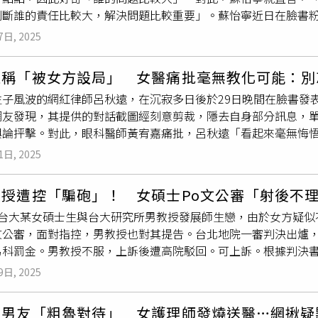
判斷誰的責任比較大，解決問題比較重要」。蘇怡寧近日在臉書
檢方面相對寬鬆，台灣多數AV男優只需每1至3個月進行一次檢
可以看見對方私訊他：「蘇怡寧醫師您好，我想問，我和女朋友在
毒與菜花等病症篩查。
7日, 2025
候1、2個月才來，不然就是來一點點，想問是誰的問題比較大，
要，解決問題比較重要」。當事人看見後，也隨即回應「好像也
遠稱「被女方設局」 女醫痛批毫無教化可能：別
利懷孕，不是和出車禍一樣，要法官去判斷誰的責任比較大，解
子風波的網紅律師呂秋遠，在沉寂多日後於29日晚間在臉書發表
備孕3年都沒有懷孕，當時她想著自己月經不是很規律，因此到門
網友發現，其提供的對話截圖經刻意剪裁，隱去自身部分訊息，
醒，也要請老公一起來檢查一下，但先生一直覺得自己沒有問題
輿論抨擊。對此，眼科醫師黃宥嘉痛批，呂秋遠「看起來毫無悔
的蟲蟲」。貼文曝光後，不少網友紛紛在底下留言，「這問法好
宥嘉昨（5月30日）在臉書發文感嘆，身為律師界老江湖的呂秋
「誰的問題比較大？是要跟女友輸贏了嗎？如果是女方問題打算
1日, 2025
吧？怎麼不寫個愛情小說來看看？難道是因為不這樣寫，騙不了
矛頭指向女友了」、「去做檢查很難嗎」、「生孩子是兩個人的
，這種手段，老掉牙。」黃宥嘉也奉勸呂秋遠，「看任何科別都
『誰的問題比較大』，而不是『擔心女友一兩個月來一次、一次
教授遭控「騙砲」！ 女碩士Po文公審「射後不
悟，毫無教化可能。人命關天的問題不是只在法院，在社會上也
，台大某女碩士生與台大研究所男教授發展師生戀，由於女方疑似
師發表了一大篇悲情文，試圖塑造自己是被害者、被勾引的可憐
文公審，面對指控，男教授也對其提告。台北地院一審判決出爐，
令他質疑，如果一開始就覺得對方不對勁，正常人應該會保持距
易科罰金。男教授不服，上訴後遭高院駁回。可上訴。根據判決書
巴毛律師還特別針對錄音證據的部分提出強烈質疑，因為呂秋遠
後2人開始聯繫，並於某日在共進晚餐以後前往汽車旅館發生性行
證據，而錄音往往是最佳方式，並強調這種錄音本來就是合法的
9日, 2025
機的畫面偷拍下來。2021年9月28日，女方於網路上發文公
又裝作受害者的行為「很噁心」，認為他不該將過錯全推給女方
「我疑似被他傳染了性病」、「他會偽造對話紀錄、證據」，並
的決定權在於這位「已經50幾歲」的律師自己。他反駁呂秋遠指
遭男友「粗魯對待」 女護理師發燒送醫…網揪疑