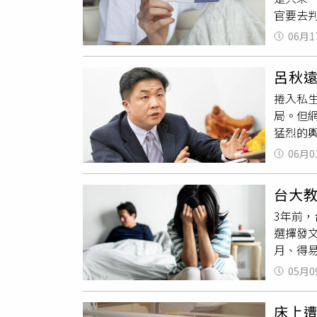
官要去
影業在體
截圖，
病、梅
06月1
經有時
大不重
呂秋
不能順
捲入私生
位女子
局。但
一直提
猛烈的
會游泳
術。黃
啊」、
06月0
被設計
已經把
給生母
「是問
台大
毫無悔
3年前
精卵律
選擇發
異。這
月、得
卵」？
情，往
得相關
05月0
躺床滑手
邊，卻
孩」、
性行為
床上