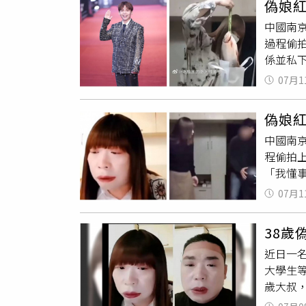
偽娘
潮。有
中國南
尚未有
過程偷
進行
無
係並私
事拘留
瘋傳，
將可能
07月1
「紅姐
域是否
險套，
理與隱
偽娘
不幸成為
CTW
中國南
「紅姐
不下載、
程偷拍
樣圖片
「我懂
人感到
引發軒
出：「
07月1
群平台
警方目
技術偽
位檢測
38歲
路上以
／翻攝自T
近日一
任後進
大學生
練、體
歲大叔，
（圖／
跟變聲
提供像