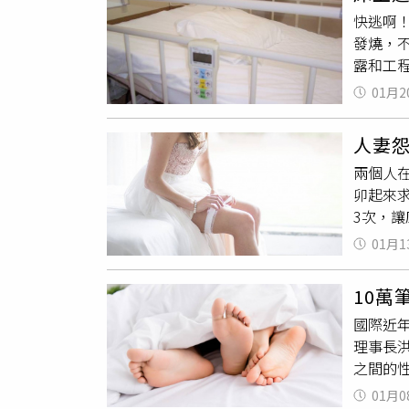
貼出不
沒感情
快逃啊
引發譁
發燒，不
相關證
露和工
審理後
挖，還
回，全
01月2
打噴嚏
束，直
人妻
友只是
兩個人
狼藉，
卯起來
「妳自
3次，
嘆，剛
男這麼少
出結婚
01月1
我真的
己：「
商，讓
PO個
10
被需要的
但很肯
國際近
遞減，
理事長
時還強
之間的
「生完
慧表示，
好的房
01月0