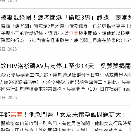
8日, 2025
只要男網友帶花生油、水果等當交換條件，就能發生關係，而部
到底男人有多飢渴？」涉事男網友人數達1691人。（圖／翻攝
」的心態，選擇跟紅姐做運動，而他會裝偷拍鏡頭錄下過程，再
性，但抱持「來都來了」的心態仍選擇發生關係，事後才驚覺全
反被妻戴綠帽！疲老闆爆「偷吃3男」證據 靈堂
男友，她質問男友，對方卻不發一語。女子目前也去醫院做檢查等
為已觸法。由於焦男與多人進行無保護性行為，當地疾控中心已
名電商「疲老闆」陳冠銘2月才爆出債務纏身，日前更指控妻子出
練和小鮮肉男大生、外國人等，還有一名男子一年內來數次。對
。相關人員呼籲，若曾與焦男密切接觸，應儘快前往衛生單位接
妻子與小王的對話紀錄，證明2人曾
無套
發生關係，讓他難以接受
有消息稱，紅姐有性病還是
無套
發生關係。警方說，目前沒證據
性病，仍與不特定對象發生無保護性行為，造成疾病傳播風險者，
下降頭的行為，3年內會有怪事發生。疲老闆上月底在臉書PO出
刑。
亡，最高可判處無期徒刑或死刑。目前「紅姐」的多段性愛影片
明曾給過對方機會，但至今仍持續欺騙，因此決定不再原諒，「
」對焦男刑事拘留，案件仍持續偵辦中。
2日, 2025
謊、壓抑我的痛，我清醒了」。疲老闆告訴《三立新聞網》，他在
男人約會，甚至有不正常關係，還沒有戴套，僅在事後吞避孕藥
診HIV洛杉磯AV片商停工至少14天 吳夢夢揭
個人能忍？」對象還不只一個，但妻子依然假裝沒事，花光他所
氣AV女優吳夢夢工作之餘，樂於透過社群分享日常生活或業界內
廖大乙分析，背後用意不外乎是詛咒或下降頭，還活著的人卻被
（人類免疫缺陷病毒），洛杉磯AV片商只能全面停工。對此，吳
勢必會發生不可抗拒、奇怪的事，或是沒原因地生了一場大病。廖
國這行對於體檢要求非常嚴格。吳夢夢今（19）日在社群Thre
到城隍廟、地藏王菩薩廟稟告化解，問心無愧有冤屈可找包公伸張正
（人類免疫缺陷病毒），目前整個洛杉磯地區的AV產業都受到影
度迷信！
9日, 2025
的消息，當地片商預計在下個星期開始復拍。針對洛杉磯AV產業
套
的缺點在」，但她認為好在美國整個AV產業鏈，對於體檢方面
年都
無套
！他急問醫「女友未懷孕誰問題更大」
「為何歐美影片不太戴套」，她指出，歐美AV產業所有從業人員
名醫蘇怡寧日前收到一則私訊，有位男性詢問，他和女友行房時都
拍攝，無論期間內是否從事性行為都不例外。而歐美AV產業在體
一點點，因此好奇「誰的問題比較大」。對此，蘇怡寧就直言，
美元至250美元之間（約新台幣6000元至7500元），若想要