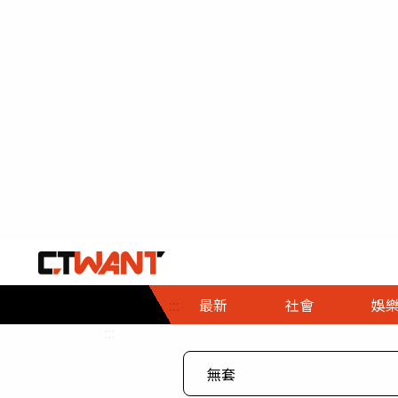
社會首頁
娛樂首頁
財經首頁
政
:::
最新
社會
娛
時事
即時
熱線
:::
直擊
大條
人物
調查
專題
３Ｃ