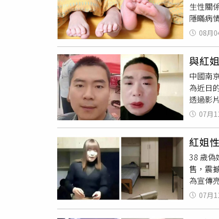
生性關
摸完公
隱瞞病
破壞遺
民事告訴
獻，透
08月0
中教師
抗性高
性病檢查
毒，主
與紅
（AID
膜，使用
中國南京
為「陰
為近日
男進行
透過影
毒也再
特徵，
犯行，
07月1
到，熾
罪，處
切，目
徒刑，合
紅姐
播影片
護人員
38 
事結束
上訴，
售，震
扮女性
實，法
為宣傳亮
後證實
讞。民
紅書流
引發疾
情，判王
07月1
電自理
重大損
人直呼