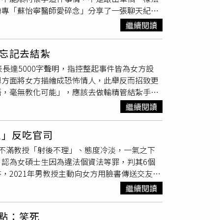
粉專「蘇怡寧醫師愛碎念」分享了一張聊天紀錄
查，內容包括HIV（人類免疫缺陷病毒）、淋
一起快3年，行房都沒戴套，都在裡面。她月
繼續閱讀
謝謝你」。接著，蘇怡寧就解答「誰的問題比較
是喔，謝謝」。對此，蘇怡寧在貼文中寫道，能
忘記去結紮
決問題才是更重要的。蘇怡寧也舉例，前陣子有
長達5000字聲明，指控整起事件皆為女方設
診調經調了2年，無奈還是沒有好消息，「中間
單方面將女方描繪成恐怖情人，此舉反而招致更
，沒有出現，最後精液檢查發現，先生其實沒有
悟，毫無教化可能」，應該去做輸精管結紮手
讓人反感，是要輸贏嗎？希望女方婚前快逃
遠會被設計？通常是愛情沖昏了頭的人才會被騙
換一個？」、「最後一句很大男人主義啊！內心
繼續閱讀
下一個女生？「所以要用力踩生母，把所有錯歸
事，卻想追究是誰的問題，婚後日子堪憂」、
不要忘記去泌尿科諮詢輸精管結紮手術。看起來
一點點的身體狀況』，思考模式可見一斑」。
理」反吃官司
非常重要！」巴毛律師昨也在臉書發文痛批，受
不滿教授「射後不理」、態度冷淡，一氣之下
形象，在內容中不斷指責女方有問題、行為怪
認為女碩士生因為違法個資法等罪，判其6個
離才對，為何呂秋遠卻「勇往直前地製造了受精
，2021年男教授主動向女方用臉書傳送交友邀
身為家事律師，難道不知道在家事訴訟中最難取
為。完事後，女方竟趁教授不注意，將其裸身
。文中還嚴厲批評該律師將受精卵一詞掛在嘴
繼續閱讀
審男教授，控訴「他騙我單身，其實他已婚有2個小
。巴毛律師點出，即便女方真有問題，選擇
無套
同時將教授的姓名等個人資料公布於貼文中，再
責女方不為孩子著想的說法，指呂還把小孩當成
點：笑死