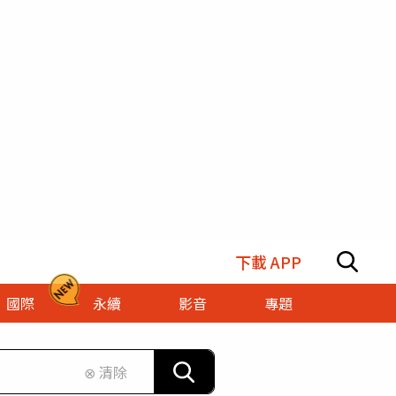
下載 APP
國際
永續
影音
專題
⊗ 清除