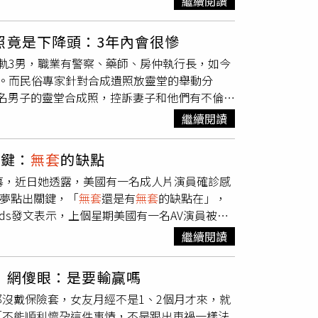
繼續閱讀
分受害者到現場即使發現他是男生，大多有「來
自抖音）不少受害者事後表示，雖然在現場察覺紅
放到網路平台販售。也有一名女子在影片中發現
程遭偷拍。紅姐將這些影片上傳至互聯網販售牟
照竟是下降頭：3年內會很慘
結果。據悉，這1691名男性受害者，有健壯的
啟動追蹤調查，是否涉及傳染病傳播問題目前尚
軌3男，職業有警察、藥師、房仲執行長，如今
此，警方僅說是「多名男性」，具體數字待確
受篩檢。根據中國相關法律，若明知自己感染
。而民俗專家針對合成遺照放靈堂的舉動分
，若確有此事，可能涉「危害公共安全罪」，最
將面臨3年以上、10年以下有期徒刑；若導致重
3名男子的靈堂合成照，控訴妻子和他們有不倫關
已在網路上瘋傳，南京警方已以「涉嫌傳播淫穢
從今天起，這一切到此為止，不再遮掩妳的行
繼續閱讀
去年5月為了妻子結紮，但對方3個月後卻開始
，「我為了她結紮，她去跟別人生孩子，這些是
關鍵：
無套
的缺點
有積蓄，把他當成工具人。針對靈堂合成照，民
幕，近日她透露，美國有一名成人片演員確診感
當成往生者拜，可見已恨之入骨，被詛咒的人在
夢夢點出關鍵，「
無套
還是有
無套
的缺點在」，
大乙也透露，被下降頭的人若感覺運氣不好，
ads發文表示，上個星期美國有一名AV演員被驗
義。CTWANT提醒您：民俗信仰僅供參考，
響，只能全面停工，影響時間至少14天；從吳夢
繼續閱讀
突如其來的慘況，吳夢夢表示，「所以說
無套
還
的要求是相當嚴格的。此前，吳夢夢就曾回答網
 網傻眼：是要輸贏嗎
每14天就必須接受一次完整的健康檢查，才能持
沒戴保險套，女友月經不是1、2個月才來，就
檢方面的檢查內容，涵蓋各種性病篩檢，費用落
「不能順利懷孕這件事情，不是跟出車禍一樣法
更快速取得報告，還須加價。吳夢夢也分享台灣成人