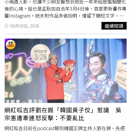
小兩道人影，也讓不少網友聯想到她近一年來經歷婚姻變化
後的心境。這也是孟耿如自去年3月4日後，首度更新畫作專
屬Instagram。她未對作品多做說明，僅留下簡短文字，畫
面則以沉靜色調呈現，一大一小兩道人影站立其中，充滿留
繼續閱讀
06月30日, 2026
白，也引發外界各種解讀。前夫黃子佼2023年陷入
MeToo
風波，演藝事業全面停擺，後續又因持有兒少性影像案件引
發社會譁然。2025年初，一家三口同框畫面曝光後，再度
掀起外界討論，也波及孟耿如參與演出的《我們與惡的距離
2》，當時引來部分網友揚言抵制。面對外界批評，孟耿如
於去年3月9日發文致歉，坦言黃子佼的行為傷害許多人，自
己當時因震驚與慌亂，也曾做出不夠妥當的發言，並強調不
支持黃子佼復出演藝圈。隔天，她依照承諾關閉臉書及
Instagram帳號，退出社群平台，選擇沉潛反省。兩人的婚
姻最終仍畫下句點，於2025年5月正式完成離婚，結束5年
婚姻。另一方面，黃子佼因持有兒少性影像案件，日前遭最
高法院駁回上訴，全案定讞，依《兒少性剝削防制條例》判
網紅呱吉評劉在錫「韓國黃子佼」惹議 吳
處有期徒刑1年6月、緩刑4年，須接受保護管束、完成180
宗憲遭牽連怒反擊：不要亂比
小時義務勞務及3場法治教育課程，並已於本月完成報到。
不過，他另涉車禍肇事逃逸案件仍在審理中，後續判決結果
網紅呱吉日前在podcast聊到韓國王牌主持人劉在錫，先把