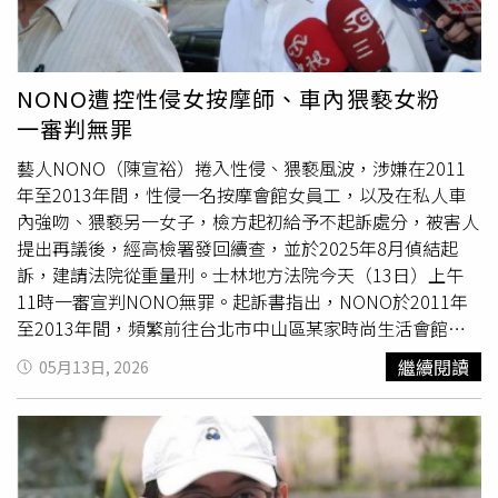
度上路前的形象宣導大使。然而在隔年
MeToo
事件延燒期
間，他被爆出涉及性騷擾未成年少女，雖檢方調查後未予起
訴，但後續偵辦過程中查扣其設備，發現內含大量未成年性
影像。起初他認罪並獲緩起訴處分，並繳交國庫120萬元及
NONO遭控性侵女按摩師、車內猥褻女粉
撰寫1200字悔過書，但此結果引發社會輿論強烈反彈，最
一審判無罪
終經高檢署再議後撤銷原處分，發回北檢重新調查。檢方進
一步清查後確認，相關影像中的被害人均為未成年，且發現
藝人NONO（陳宣裕）捲入性侵、猥褻風波，涉嫌在2011
黃子佼自2013年2月12日起便註冊成為「創意私房」會員，
年至2013年間，性侵一名按摩會館女員工，以及在私人車
並自2017年8月8日起在相關論壇購買性影像，其中年紀最
內強吻、猥褻另一女子，檢方起初給予不起訴處分，被害人
小的被害人僅10歲，因此依無故持有兒少性影像等罪嫌將其
提出再議後，經高檢署發回續查，並於2025年8月偵結起
起訴。案件在北院審理初期，他一度否認犯行，其律師亦提
訴，建請法院從重量刑。士林地方法院今天（13日）上午
出法律不溯及既往等抗辯主張無罪，但法院最終仍判處有期
11時一審宣判NONO無罪。起訴書指出，NONO於2011年
徒刑8月。後續上訴階段，他改為認罪，並完成與被害人的
至2013年間，頻繁前往台北市中山區某家時尚生活會館消
和解與賠償，最終獲高院改判緩刑，但仍需履行相關社會勞
費，選擇一名女按摩師提供服務，卻在按摩過程中起身露出
繼續閱讀
05月13日, 2026
務與法治教育義務。
生殖器，並憑藉體型優勢將對方壓制在美容椅上，強行性侵
得逞。2011年12月，另一名女性被害人於社群平台對
NONO的節目影片按讚後，NONO主動搭上線，開著白色賓
士到台北市松山區載女方外出時，NONO一見對方坐到副駕
駛座，就強行伸舌強吻，伸手揉捏其胸部，強制猥褻得逞。