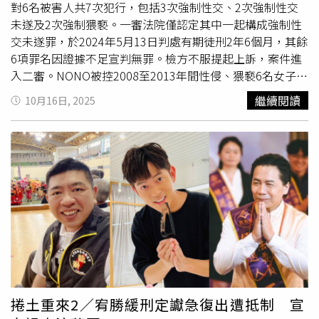
要怎麼告，沒想到官司竟然輸掉，無奈表示「打官司的這2
對6名被害人共7次犯行，包括3次強制性交、2次強制性交
年，我只覺得台灣司法真的可悲。」多米多羅表示，當時和
未遂及2次強制猥褻。一審法院僅認定其中一起構成強制性
李雨禧合作「痴女企劃」對方借住他家，甚至到浴室泡澡，
交未遂罪，於2024年5月13日判處有期徒刑2年6個月，其餘
把浴室弄得嗶嗶叫，他才會說再這樣我就衝進去洗鴛鴦浴，
6項罪名因證據不足宣判無罪。檢方不服提起上訴，案件進
但法官卻以此認定他有言語性騷。另外，最令多米多羅感到
入二審。NONO被控2008至2013年間性侵、猥褻6名女子，
傻眼的是那部短片，當時很明顯是女方自己「帶球撞人」，
檢方起訴7項罪名，一審僅認定1罪成立，案件進入二審審理
繼續閱讀
10月16日, 2025
但法官卻判是他主動去接近女方，還稱他有搭女方的肩，但
階段。（圖／報系資料照）台灣高等法院今（16）日下午首
影片根本沒這畫面，讓他懷疑人生，直說法官看世界的方式
度開庭，NONO在律師陪同下現身，仍以與一審相同的「白
真的跟大家都不一樣。當時他也強調，會繼續上訴，但律師
襯衫搭黑西裝褲」穿著出庭。面對媒體詢問「是否仍要拚全
費真的是很貴，希望大家能夠斗內幫助他。影片曝光後有許
部無罪？」、「對追加起訴有何回應？」他全程沉默、不發
多網友紛紛捐錢，從30元到3000元都有，喊話加油。沒想
一語，隨後步入法庭。根據起訴書及一審判決內容，法院唯
到，全案竟是反轉又反轉，今年10月15日，上訴結果出
一認定有罪的案件發生於2011年。當時NONO在節目錄影
爐，法官在審酌證據以及勘驗影片以後，認定李雨禧未能舉
結束後，藉口要載演藝圈晚輩C女回家，卻將車開往大稻埕
證證明侵權行為確實存在，依法應予駁回其請求上訴人給付
河堤停車場。過程中，他強行擁抱並親吻對方，隨後把C女
精神慰撫金10萬元。
拖進後座關上車門，扯開其襯衫、試圖解開內衣並脫去內
褲，甚至拉下自己褲子將C女抱至大腿摩擦。C女多次反抗
並驚恐求饒後，他才罷手離開。一審法官痛批，NONO身為
知名藝人卻濫用身分與輩分，違背被害人對其信任，企圖性
捲土重來2／宥勝緩刑定讞急復出遭抵制 宣
侵未遂，嚴重侵害對方性自主權與人格尊嚴。判決指出，他