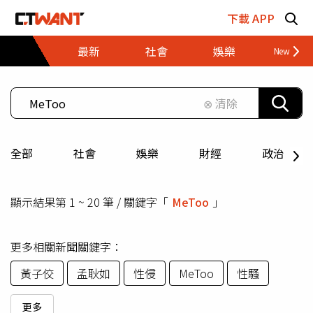
跳至主要內容區塊
下載 APP
最新
社會
娛樂
財經
⊗ 清除
全部
社會
娛樂
財經
政治
顯示結果第 1 ~ 20 筆 / 關鍵字「
MeToo
」
更多相關新聞關鍵字：
黃子佼
孟耿如
性侵
MeToo
性騷
更多