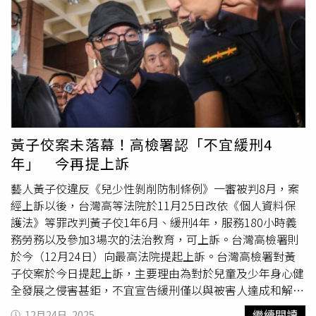
行等，於2025年12月19日判處劉女拘役50日，可上訴。不
全數被害人和解，且高等法院給予緩刑宣告，但本案尚未確
過劉珮瑄的爭議並非只有這一樁，根據本刊調查，劉珮瑄在
定，因此仍有確保黃子佼日後審判及執行程序順利進行必
改名前曾指控一名吳男對其性侵，於2018年向桃園地檢署
要，裁定自2026年1月2日起延長限制出境、出海8個月。回
告發強制性交，同時劉珮瑄也向桃園地方法院提出民事侵權
顧案情，黃子佼2023年被爆「#
MeToo
」風波，遭查自
行為損害賠償訴訟，準備讓對方吃「刑民全餐」不料暫以失
2014年起註冊成為「創意私房」會員，並非法持有2259部
敗收場。刑事部分，案經檢察官偵辦以後，認定吳男罪嫌不
未成年性影像，一審依兒童及少年性剝削防制條例判處8月
足，做出不起訴處分。但劉珮瑄不服，向高檢署聲請再議
徒刑，併科罰金10萬元。上訴後，黃子佼力拼輕判以及緩
後，由高檢署發回桃檢續查，但此案依然於2019年3月17日
刑，積極向被害人談和解。法院二審宣判認黃子佼陸續購
由檢方認定吳男罪嫌不足，做出不起訴處分。民事部分，桃
買、蒐集創意私房所販售的兒少性影像，屬於成年人故意對
黃子佼案未落幕！高檢署認「不宜緩刑4
園地院認為，雙方於2016年7月24日凌晨發生性行為以後，
少年非法蒐集、處理個人資料等犯意，已與37名被害人和解
年」 今再提上訴
同日上、下午仍一同出遊，並參加演講活動，倘若被迫發生
並賠償完畢，改依個人資料保護法判刑1年6月，緩刑4年，
性行為，理應會有排斥、遠離或報警、驗傷反應，但劉珮瑄
須提供義務勞務180小時及接受法治教育3場。檢方12月24
藝人黃子佼違反《兒少性剝削防制條例》一審被判8月，案
當下卻以無交通工具為由，請被告載其至講座現場，不符合
日向最高法院提起上訴。
經上訴以後，台灣高等法院於11月25日改依《個人資料保
被害人通常反應且證據不足為由，駁回劉女的請求。劉女不
護法》等罪改判黃子佼1年6月、緩刑4年，服務180小時義
服，提出上訴，二審也遭駁回。劉珮瑄表示，對自己的所作
務勞務以及參加3場次的法治教育，可上訴。台灣高檢署則
所為感到驕傲，並解釋自己會稱陳美華為「共犯」是因為當
於今（12月24日）向最高法院提起上訴。台灣高檢署對黃
時申訴性平案件時，對方未依規定於24小時內通報，違反性
子佼案於今日提起上訴，主要理由為對於兒童及少年身心健
平教育法22條。劉佩瑄說，我的共犯指涉的是「社會學中的
全發展之侵害甚鉅，不宜宣告緩刑僅以與被害人達成和解及
制度性共犯」，是一種評價，而非法律所定義的「共犯」，
賠償完畢，即予以緩刑，有判決不適用法則或適用不當之違
繼續閱讀
12月24日, 2025