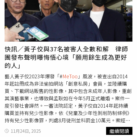
的事，向所有被害者再次道歉。」對此，吹哨者Zofia在11
月24日傍晚於社群平台撰文道，媒體報導稱「全數和解」，
並不包含那些曾經被黃子佼性騷以及他稱「合意性交」的女
性，「有些人道歉是真心懺悔，有些人道歉是情勢所逼，有
些人道歉只是為了息事寧人。」Zofia說到，司法辦案得有
實證，而十幾年前那些受傷的女孩子只能舔舐傷口，試著與
自己和解，「就如同今天打開手機，映入眼簾的又是那套精
快訊／黃子佼與37名被害人全數和解 律師
心設計過的藍色套裝，我下意識地盡速滑開，才能抑制住那
團發布聲明曝悔悟心境「願用餘生成為更好
股湧上心頭的噁心。」Zofia強調，她選擇發出文章，只是
的人」
想替那些無管道訴說的受害者們發聲，「雖然我們不認識、
不曾見過面，但我們曾經有過一個群組，我無法忘記她們的
藝人黃子佼2023年爆發「#
MeToo
」風波，被查出自2014
傷痛。我有一點流量，有發聲的平台，這是我能為她們盡的
年起註冊成為非法偷拍網站「創意私房」會員，並陸續購
一點微薄力量。」◎尊重身體自主權，請撥打113、110。
買、下載網站販售的性影像，其中包含未成年人影像，重創
◎若自身或旁人遭受身體精神虐待、性騷擾、性侵害，請打
其演藝事業，也導致與孟耿如在今年5月正式離婚。案件一
110報案再打113找社工
度引發社會譁然。一審法院認定，黃子佼自2014年起持續
購買並持有兒少性影像，依《兒童及少年性剝削防制條例》
持有兒少性影像罪，判處8月徒刑並科罰金10萬元。案經上
訴二審後，被害人數擴大至 37 人，其中已有 18 人完成和
繼續閱讀
11月24日, 2025
解，另有數名表達意願。黃子佼在二審期間持續認錯、尋求