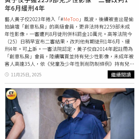
們期盼他能將此認知轉化為未來彌補過錯、防止再犯的具體
年6月緩刑4年
行動。五、然而，正義的道路尚未走完。黃先生的案件僅是
冰山一角。那些最初拍攝、製作、上傳這些影像，並建立平
藝人黃子佼2023年捲入「#
MeToo
」風波，後續被查出是偷
台牟利的加害者，至今仍有許多逍遙法外。他們才是這條黑
拍論壇「創意私房」的高級會員，更非法持有2259部未成
暗產業鏈的源頭。六、我們在此沉重呼籲司法與警政單位，
年性影像，一審遭判8月徒刑併科罰金10萬元。高等法院今
切勿因單一案件的進展而停下腳步。請務必持續積極追查境
（25）日稍早宣布二審結果，改判他有期徒刑1年6月、緩
外平台的共犯結構，讓所有加害者無所遁形，也讓每一位被
刑4年。可上訴。一審法院認定，黃子佼自2014年起註冊為
害人都能獲得完整的公平正義。唯有如此，我們才能真正保
「創意私房」會員，陸續購買並持有兒少性影像，未成年被
護國家的未來，讓所有孩子能在一個沒有恐懼、身心健全的
害人高達35人，依《兒童及少年性剝削防制條例》持有兒少
環境中安心長大。
性影像罪，判處8月徒刑併科罰金10萬元。不過北檢發現，
繼續閱讀
11月25日, 2025
另有12名被害人受害，因此追加起訴，由高院併案審理，被
害者數增至47人。黃子佼10月21日於二審開庭時坦承部分
犯行，表示自己因案件「失去一切」，還需支付贍養費，同
時90度鞠躬道歉稱「我不懂法律，但我懂被害人的痛」，請
求法官輕判。11月24日，黃子佼透過律師發出聲明，由於
案件涉及兒少，相關被害人個人資料均受遮掩保護，黃子佼
無從主動與被害人接洽和解事宜，最終是由法院協助，與全
數被害人達成和解，「我已認知每一張兒童少年性影像都是
血淋淋的故事，會造成孩子一輩子創傷。若沒有人下載，就