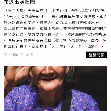
布退出演藝圈
至今未坦承犯行，仍堅稱不認識被害人，亦未與對方達成和
解，顯示毫無悔意，因此判刑2年6月。該案被害人長期因害
《原子少年》天王星成員「小孩」何世華2022年10月初被
怕演藝圈潛規則與報復風險而選擇沉默，直到#
MeToo
運動
17歲少女指控酒後亂性，事後小孩曾傳訊向女方道歉，兩人
於2023年在台灣延燒，才勇敢揭露過往經歷。除了這起案
於兩週後正式交往，最終因他疑似以冷暴力方式提出分手，
件外，NONO仍面臨另外兩起追加起訴。根據士林地檢署8
整起事件才被曝光。當時小孩表示雙方是在交往關係中的合
月5日的最新進度，NONO另涉2011年至2013年間涉嫌性侵
意親密行為，雙方雙方各執一詞，小孩所屬的野火娛樂與滾
一名按摩師及在車內強吻女粉絲。原本這兩案曾獲不起訴處
石唱片決定暫停其所有演藝活動；桃色風波爆發一周後，何
分，但高檢署發回重查後決定逆轉起訴，檢方依強制性交罪
世華自行聲明，宣布退出「天王星」。2023年台灣#
MeToo
與強制猥褻罪提告，並建請法院從重量刑。本案目前進入二
運動爆發，藝人NONO遭一名女按摩師控訴， 2011年間前
繼續閱讀
10月01日, 2025
審審理階段，台灣高等法院預計將傳喚被告及證人進一步釐
往台北市中山區一家時尚生活會館消費，卻在過程中突然露
清細節。判決結果尚待後續審理。CTWANT關心您，尊重身
出生殖器，並憑藉體型優勢將對方壓制在美容椅上，強行性
體自主權，遇到性騷擾勇於制止、勇敢說不，請撥打110、
侵得逞。另一名被害人則因在社群平台對其節目按讚而與他
113性侵害就是犯罪，請撥打110、113現代婦女基金會 性
結識，不料某日搭乘他的白色賓士外出時，一上車便遭他強
侵害防治服務專線02-7728-5098分機7婦女救援基金會 02-
吻並伸手揉捏胸部，強制猥褻得逞。NONO起初全盤否認指
2555-8595勵馨基金會諮詢專線 02-8911-5595/性騷擾專線
控，並宣布暫停演藝工作「反省」。今年8月，士林地檢署5
04-2223-9595
日偵結，依照強制性交罪、強制猥褻罪將NONO提起公訴。
宥勝遭控對女助理強吻揉胸、舔耳，一審遭依違反《強制猥
褻罪》判刑8月，案經二審審理，台灣高等法院宣判，仍判