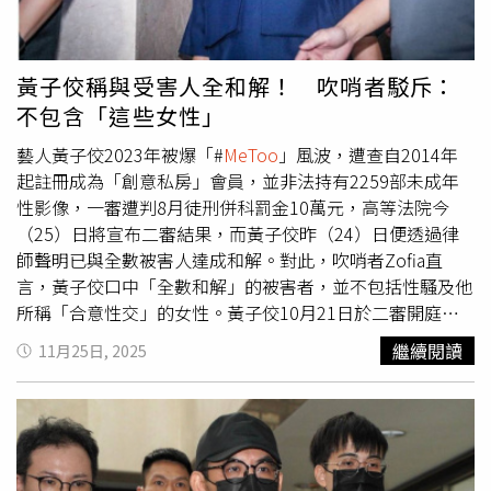
不會有人供給。我深切悔悟當年做錯的事，向所有被害者再
次道歉。」《CTWANT》關心您：若自身或旁人遭受身體精
神虐待、性騷擾、性侵害，請打110報案再打113找社工。
黃子佼稱與受害人全和解！ 吹哨者駁斥：
不包含「這些女性」
藝人黃子佼2023年被爆「#
MeToo
」風波，遭查自2014年
起註冊成為「創意私房」會員，並非法持有2259部未成年
性影像，一審遭判8月徒刑併科罰金10萬元，高等法院今
（25）日將宣布二審結果，而黃子佼昨（24）日便透過律
師聲明已與全數被害人達成和解。對此，吹哨者Zofia直
言，黃子佼口中「全數和解」的被害者，並不包括性騷及他
所稱「合意性交」的女性。黃子佼10月21日於二審開庭時
坦承部分犯行，表示自己因案件「失去一切」，還需支付贍
繼續閱讀
11月25日, 2025
養費，同時90度鞠躬道歉稱「我不懂法律，但我懂被害人的
痛」，請求法官輕判。11月24日，黃子佼更透過律師發出
聲明，透露已在法院協助下完成全數和解，「我已認知每一
張兒童少年性影像都是血淋淋的故事，會造成孩子一輩子創
傷。若沒有人下載，就不會有人供給。我深切悔悟當年做錯