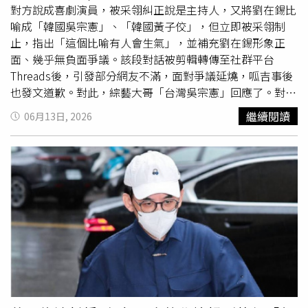
仍待司法釐清。時隔15個月再次更新社群，孟耿如並未進一
對方說成喜劇演員，被采翎糾正說是主持人，又將劉在錫比
步說明近況，不過一幅畫作搭配「The sound of the
喻成「韓國吳宗憲」、「韓國黃子佼」，但立即被采翎制
silence」一句文字，仍引發不少網友討論，也讓外界關注
止，指出「這個比喻有人會生氣」，並補充劉在錫形象正
她沉寂一年多後，再度透過創作與外界交流。孟耿如更新畫
面、幾乎無負面爭議。該段對話被剪輯轉傳至社群平台
作專屬Instagram。（圖／翻攝IG）
Threads後，引發部分網友不滿，面對爭議延燒，呱吉事後
也發文道歉。對此，綜藝大哥「台灣吳宗憲」回應了。對於
呱吉將自己和黃子佼放在一起比喻，吳宗憲怒說：「不要亂
繼續閱讀
06月13日, 2026
比，我最討厭那個人（黃子佼）了，他不可原諒，跟我有什
麼關係？我們沒有什麼關連，他做的事情不對，涉及社會案
件，至少我沒有如此。」呱吉日前在podcast聊到韓國王牌
主持人劉在錫，將對方比喻成「韓國吳宗憲」、「韓國黃子
佼」，引發爭議。（圖／翻攝自呱吉FB）吳宗憲直言：
「外界說我有什麼負評，我虛心接受，演藝圈很小，我的形
象很容易被人家認為我不OK，但是我出道40年，沒有前
科，沒有被抓去關，沒
MeToo
，我這麼好的藝人，大家要要
多多愛護。」他也承諾：「以後我會加注意，更加小心。」