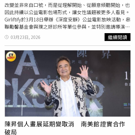
罩，對媒體提問不予回應。最終，高院認定一審判決並無違
改變並非來自口號，而是從理解開始、從願意傾聽開始，也
誤，駁回上訴，維持原判。此外，NONO尚涉及另1宗案
因此持續以公益電影包場形式，讓女性議題被更多人看見。
件，內容為涉嫌對2名女子進行性侵與猥褻。該案最初由士
Girliftify於3月18日舉辦《深度安靜》公益電影放映活動，串
林地檢署作出不起訴處分，但經被害人聲請再議成功後，案
聯勵馨基金會與璞之妍診所等單位參與，並特別邀請導演沈
件被撤銷並發回續查。士檢於去年8月重新偵查後，改為提
可尚、監製瞿友寧，以及演員張孝全、林依晨、金士傑出席
繼續閱讀
03月23日, 2026
起公訴，目前該案仍在士林地方法院一審審理中，尚未作出
與觀眾交流。談到此次包場原因，陳以甯表示，是被電影中
判決。◎尊重身體自主權，請撥打113、110。◎若自身或
描繪的女性生命經驗深深觸動。她提到，一位從小帶著
旁人遭受身體精神虐待、性騷擾、性侵害，請打110報案再
MeToo
創傷長大的女性，傷痕並未隨時間消失，而是持續影
打113找社工
響人生，「那道傷會在你以為已經好了的時候，再次悄悄出
現」。她也分享對林依晨與張孝全過往作品的印象，提到
《惡作劇之吻》與《被偷走的那五年》，讓她感受到愛情不
只是浪漫，更關乎理解與成長。勵馨基金會執行長王玥好也
表示，長期陪伴性別暴力與創傷倖存者時，常聽見當事人質
疑「是不是我記錯了」。當愛與恐懼交織，電影中的情境其
實每天都在現實中上演。臺灣高一生創辦 Girliftify倡議組
織！陳以甯以《深度安靜》串聯公益包場關注女性議題。
（圖／Girliftify 提供）Girliftify創辦人陳以甯（Ariel）目前就
陳昇個人畫展延期變取消 南美館證實合作
讀普台高中部一年級，長期關注女性議題，並以實際行動推
破局