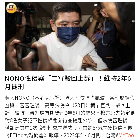
主張未違反個資法等理由，均不符合第三審上訴要件，因此
駁回雙方上訴，全案確定，也代表黃子佼確定不需入獄。消
息曝光後，引發外界討論。揭露相關事件的吹哨者Zofia，
也透過Instagram限時動態發文，坦言得知結果後內心感到
沉重，並提出對兒童保護與司法制度的看法。Zofia表示，
希望社會能更加重視兒童隱私與未成年人的交友安全問題，
並感嘆在現行法律制度下，「犯錯都是可教化」，認為法律
反而保護了壞人。她也坦言，事件至今仍讓她感到害怕，
「說我不害怕是騙人的」，即使目前人不在台灣，每天仍會
把家中門鎖好。Zofia透露，目前住處附近有警察鄰居，家
NONO性侵案「二審駁回上訴」！維持2年6
門口也設有監視器，但未來返台探親時，仍會更加小心謹
月徒刑
慎，避免公開個人行蹤。她同時向關心她的網友表示，自己
目前生活平安，也不會做出傷害自己的事情，「我很幸福，
藝人NONO（本名陳宣裕）捲入性侵指控風波，案件歷經偵
我的小孩還很小，我要看他們長大。」Zofia對於黃子佼的
查與二審審理後，高等法院今（23日）稍早宣判，駁回上
判決發聲。（圖／翻攝IG／Zofia）
訴，維持一審判處有期徒刑2年6月的結果。檢方原先認定他
對6名女子犯下性侵相關罪行並提起公訴，但法院審理後，
僅認定其中1次強制性交未遂成立，其餘部分未獲採信。據
《ETtoday新聞雲》報導，2023年5、6月間，台灣#
MeToo