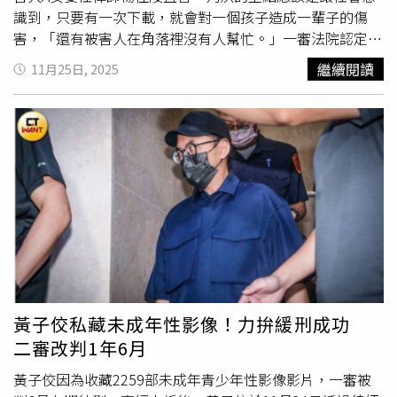
識到，只要有一次下載，就會對一個孩子造成一輩子的傷
害，「還有被害人在角落裡沒有人幫忙。」一審法院認定，
黃子佼自2014年起註冊為「創意私房」會員，陸續購買並
繼續閱讀
11月25日, 2025
持有兒少性影像，經查受害未成年人數達35人，因此依《兒
童及少年性剝削防制條例》持有兒少性影像罪，判處8月徒
刑併科罰金10萬元。北檢另查出黃子佼的硬碟中有12名未
成年少女遭偷拍的影像，總計586個檔案，因此追加起訴，
由高院併案審理，被害者數增至47人二審結果宣布前一天
（11月24日），黃子佼透過律師發出聲明，宣稱已與全數
被害人達成和解。高等法院今日上午改以《個人資料保護
法》判他有期徒刑1年6月，並予以緩刑4年，還須義務勞務
180小時及接受3場法治教育課。對此，本案被害人A女委任
律師楊佳陵表示，法院判決對於他們與被害人來說，刑度的
長短或是否會進監獄，從來不是最終目的，真正的重點是，
這判決能不能讓社會意識到，只要有一次下載，就會對一個
黃子佼私藏未成年性影像！力拚緩刑成功
孩子、一個兒少造成無法抹滅、一輩子的傷害，「我們希望
二審改判1年6月
這個案件的結束，是被害人療癒的開始，也是台灣社會對兒
少保護的重新開始。」楊佳陵說到，尊重法院在現行法律框
黃子佼因為收藏2259部未成年青少年性影像影片，一審被