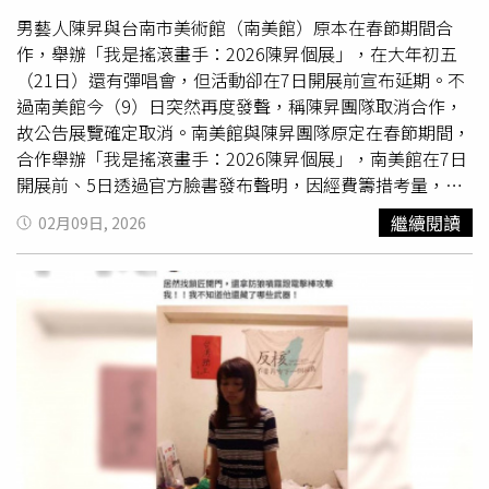
動改變。她表示，希望讓更多年輕女孩不只是關心議題，而
是成為改變的一部分。在國際層面，她曾以台灣僅2位青年
男藝人陳昇與台南市美術館（南美館）原本在春節期間合
代表之一的身份出席2025年 UN ECOSOC Youth Forum，
作，舉辦「我是搖滾畫手：2026陳昇個展」，在大年初五
就數位賦權與青年行動主義向全球發表演說；並主導策劃
（21日）還有彈唱會，但活動卻在7日開展前宣布延期。不
2026年 UNESCO Learning Planet Festival 慈善電影放映活
過南美館今（9）日突然再度發聲，稱陳昇團隊取消合作，
動，串聯多個國際 NGO 推動少女與女性議題對話。此外，
故公告展覽確定取消。南美館與陳昇團隊原定在春節期間，
Girliftify 也透過「50 Ways to Advance Gender Equality」
合作舉辦「我是搖滾畫手：2026陳昇個展」，南美館在7日
跨國社群倡議，與印度、紐西蘭青年建立夥伴關係，並設立
開展前、5日透過官方臉書發布聲明，因經費籌措考量，加
微型獎學金支持女童教育。從在地行動到國際串聯，Ariel
上審查程序未完成，宣布展覽延期，待確認後續會再行公
繼續閱讀
02月09日, 2026
表示，希望透過持續實踐，讓更多女性的聲音被看見，也讓
布。南美館也強調，「今後本館當更慎重進行各項展覽審議
理解與陪伴成為彼此之間重要的力量。
程序與時程，穩健把握南美館自我定位與市民觀眾的嶄新關
係，尚望各界諒察，持續給予本館鞭策與勉勵。」不過，臉
書上仍有許多民眾對於南美館與陳昇一事不認同，因為陳昇
在2023年曾捲入
MeToo
事件。沒想到南美館今日再度發
聲，「原訂於本館辦理之『我是搖滾畫手：2026陳昇個
展』及春節期間相關活動，鑒於陳昇團隊提出取消合作之意
向，本館尊重創作團隊整體考量，並依展覽審議及檔期管理
程序，取消本次展覽與相關活動規劃。」館方確定陳昇個展
取消後，貼文底下也湧入許多網友留言表達看法，「館方通