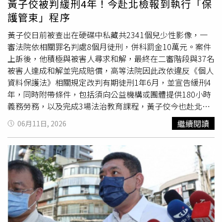
黃子佼被判緩刑4年！今赴北檢報到執行「保
護管束」程序
黃子佼日前被查出在硬碟中私藏共2341個兒少性影像，一
審法院依相關罪名判處8個月徒刑，併科罰金10萬元。案件
上訴後，他積極與被害人尋求和解，最終在二審階段與37名
被害人達成和解並完成賠償，高等法院因此改依違反《個人
資料保護法》相關規定改判有期徒刑1年6月，並宣告緩刑4
年，同時附帶條件，包括須向公益機構或團體提供180小時
義務勞務，以及完成3場法治教育課程，黃子佼今也赴北檢
報到，執行保護管束程序。據《壹蘋新聞網》報導，該案於
繼續閱讀
06月11日, 2026
今年5月7日經最高法院駁回上訴後確定，黃子佼免於入監服
刑，但仍須接受保護管束。他今（11日）依通知前往台北地
檢署執行科報到，並配合檢察官指示，後續將依規定履行保
護管束義務，同時完成180小時義務勞務與3場法治教育課
程。不過，他目前另涉及肇事逃逸案件，若後續經法院判決
有罪，先前所獲緩刑資格仍可能被撤銷。報導補充，黃子佼
過去以節目主持人身分活躍於演藝圈，曾主持金鐘獎等大型
典禮活動，也曾在2022年受司法院邀請，擔任國民法官制