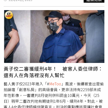
但原審法官錯把評價當成事實描述。並強調自己沒有要退
法。回顧案情，黃子佼2023年被爆「#
MeToo
」風波，遭查
讓，因為對方構成行政違失被調查是事實，目前自己已經提
自2014年起註冊成為「創意私房」會員，並非法持有2259
出上訴。
部未成年性影像，一審遭判8月徒刑併科罰金10萬元。上訴
後，黃子佼力拼輕判以及緩刑，多次在媒體鏡頭前道歉外，
更積極向被害人談和解。11月24日，黃子佼透過律師發布
聲明，表示目前已在法院協助下，向全數的被害人完成和
解，並指出「我已認知每一張兒童少年性影像都是血淋淋的
故事，會造成孩子一輩子創傷。若沒有人下載，就不會有人
供給。我深切悔悟當年做錯的事，向所有被害者再次道
歉。」二審判決於11月25日出爐，台灣高等法院宣判撤銷
原審，依照《個人資料保護法》成年人故意對少年犯個人資
料保護法等罪改判黃子佼1年6月、緩刑4年，服務180小時
黃子佼二審獲緩刑4年！ 被害人委任律師：
義務勞務以及參加3場次的法治教育，可上訴。
還有人在角落裡沒有人幫忙
藝人黃子佼2023年捲入「#
MeToo
」風波，後續被查出是偷
拍論壇「創意私房」的高級會員，更非法持有2259部未成
年性影像，一審遭判8月徒刑併科罰金10萬元，今天（25
日）稍早二審改判他有期徒刑1年6月、緩刑4年。對此，被
害人A女委任律師楊佳陵直言，判決的重點應該是讓社會意