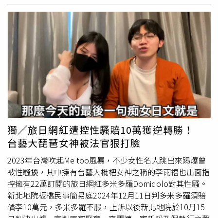
和解。今（24日）黃子佼透過律師發聲明已與全數被害人達
成和解。昪正國際法律事務所今日代表黃子佼發出聲明指
出，所有被害人均向法院說明，黃子佼與他們遭誘騙拍攝影
片「無關」，且其下載內容多為成年影像。被害人並認為外
界對案情的渲染過度，且黃子佼下載影像的時間點均在
2023 年2月17日兒少條例修法前，尚未明文禁止，強調最
應苛責者應為網站經營者、影像提供者，以及在法律明令禁
止後仍持續下載者。律師團引述黃子佼表示：「我已認知每
一張兒童少年性影像都是血淋淋的故事，會造成孩子一輩子
創傷。若沒有人下載，就不會有人供給。我深切悔悟當年做
錯的事，向所有被害者再次道歉。」文中也指出，黃子佼無
獨／旅日網紅遭控性騷賠10萬獲逆轉勝！
從主動接觸被害者，最終在法院協助下才完成全數和解。黃
台藝大琵琶女神被法官狠打臉
子佼律師聲明。（圖／昇正國際法律事務所提供）律師表
2023年台灣吹起Me too風暴，不少女性名人跳出來踢爆曾
示，黃子佼雖獲得被害人諒解，但仍感嘆，身為公眾人物未
被性騷擾，其中擁有台藝大枇杷女神之稱的李雨禧也出面指
以最高標準自律，因一時愚蠢好奇心付出沈重代價，「讓他
控擁有22萬訂閱的旅日網紅多米多羅Domidolo對其性騷。
失去了深愛的妻子、女兒與終生投入的演藝事業」。黃子佼
新北地院板橋民事簡易庭2024年12月11日判多米多羅須賠
也強調未來將持續警惕自我，努力成為更好的人。◎若自身
償李10萬元，多米多羅不服，上訴以後新北地院於10月15
或旁人遭受身體精神虐待、性騷擾、性侵害，請打110報案