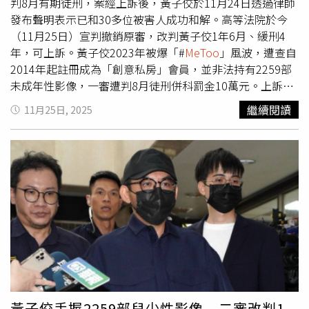
架下的裁量，這個結果某程度也凸顯了，現在的法律對於要
判8月有期徒刑，案經上訴後，黃子佼於11月24日透過律師
嚇阻數位性犯罪，可能還有許多不足之處，「我們知道還有
發布聲明表示已和30多位被害人成功和解。高等法院於今
被害人，還在角落裡沒有人幫忙，我們更希望看到的是未來
（11月25日）宣判撤銷原審，改判黃子佼1年6月、緩刑4
立法的修正，還有全體社會對於這個議題，我們要持續的監
年，可上訴。黃子佼2023年被爆「#
MeToo
」風波，遭查自
督，因為這個比任何單一的案件、單一的個人受到什麼樣的
2014年起註冊成為「創意私房」會員，並非法持有2259部
判決，是更重要的事情。我們感恩司法的努力，真正的正義
未成年性影像，一審遭判8月徒刑併科罰金10萬元。上訴
不只在法庭裡面，更在於我們要怎麼樣為每一個孩子建立一
後，黃子佼力拼輕判以及緩刑，多次在媒體鏡頭前道歉外，
繼續閱讀
11月25日, 2025
個更安全的社會。」以下為A女透過律師楊佳陵公開的聲明
更積極向被害人談和解。11月24日，黃子佼透過律師發布
全文：一、謹代被害人A女感謝各界及媒體朋友的持續關
聲明，表示目前已在法院協助下，向全數的被害人完成和
心，本所作為被害人A女的告訴代理人，在此說明，我們已
解，並指出「我已認知每一張兒童少年性影像都是血淋淋的
在司法程序中，為當事人爭取到現階段所能達成的最佳權益
故事，會造成孩子一輩子創傷。若沒有人下載，就不會有人
與正義。二、我們要特別感謝民、刑事法官們在整個審理過
供給。我深切悔悟當年做錯的事，向所有被害者再次道
程中，展現了高度的同理心與耐心，不僅依法保護了被害人
歉。」
的隱私，更給予了被害人充分陳述的空間與尊重。這份來自
司法的温暖，是支持被害人走下去的重要力量。三、基於對
當事人的保護及保密義務，我們無法透露案件細節。四、對
於黃子佼先生在聲明稿所言「若沒有下載就沒有人會供
給」，我們認為這個聲明相當關鍵。這句話不僅揭示了數位
性暴力犯罪的結構性根源，更應成為他深切反省的起點。我
黃子佼手握2259部兒少性影像 二審改判1