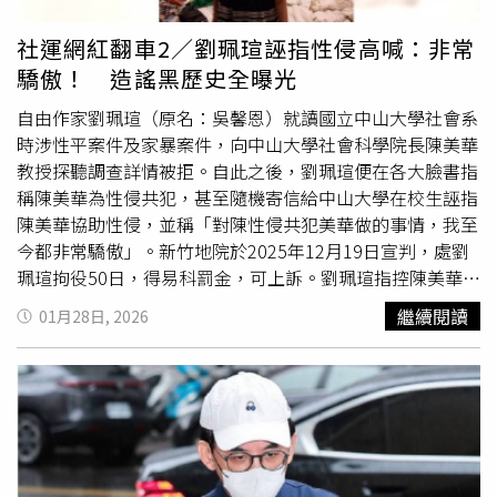
篇沒有一句道歉，都是藝術家個人意向」、「希望台灣之後
的策展規劃都優先考慮沒有性騷歷史或性犯罪前科的人」、
社運網紅翻車2／劉珮瑄誣指性侵高喊：非常
「可惜」、「喜聞樂見」。事實上，陳昇2023年遭控對女
驕傲！ 造謠黑歷史全曝光
設計師言語性騷擾，已有透過窗口私下和受害者道歉，結果
對方認為他未重視問題；在同年11月，陳昇於一場活動記者
自由作家劉珮瑄（原名：吳馨恩）就讀國立中山大學社會系
會上公開道歉，但爭議仍未平息，至今陳昇還是因曾經的性
時涉性平案件及家暴案件，向中山大學社會科學院長陳美華
騷問題，演藝工作受到影響。◎尊重身體自主權，請撥打
教授探聽調查詳情被拒。自此之後，劉珮瑄便在各大臉書指
113、110。
稱陳美華為性侵共犯，甚至隨機寄信給中山大學在校生誣指
陳美華協助性侵，並稱「對陳性侵共犯美華做的事情，我至
今都非常驕傲」。新竹地院於2025年12月19日宣判，處劉
珮瑄拘役50日，得易科罰金，可上訴。劉珮瑄指控陳美華老
師為性騷共犯，並在各個臉書社團上張貼此不實訊息，甚至
繼續閱讀
01月28日, 2026
隨機寄信給中山大學學生抹黑陳美華。（圖／翻攝翻攝捍衛
家庭學生聯盟臉書）向陳美華老師探聽失敗以後，劉珮瑄分
別在自己的臉書以及澳洲國立大學臉書等各大社群，公開控
訴對方「一邊義正嚴辭講
MeToo
，自己涉案就刪留言。」、
「你先處理自己的性平案件再說吧」甚至還謊稱對方「協助
性侵女學生一案目前暖暖協會和民間司法改革基金會協助提
起告訴，地檢署正在偵辦」。劉珮瑄指控A同學對其性侵，