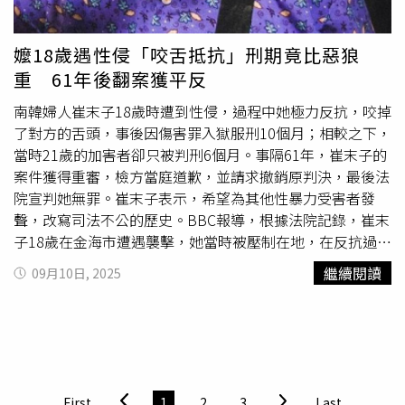
刑8月、緩刑5年，並繳付公庫200萬元。官司剛落幕2個
月，宥勝在今年4月拍片宣布重啟YouTube頻道復出，受到
大批網友抨擊，連太太慈惠也遭殃。不到一周，宥勝再度發
嬤18歲遇性侵「咬舌抵抗」刑期竟比惡狼
文寫下3點，強調「未來將不再以『宥勝』的名義進行任何
重 61年後翻案獲平反
活動」，還要捐出社群平台、低調進行實際的彌補行動，且
永不出現在大眾視野。許傑輝當時先是被男學生爆料要學生
南韓婦人崔末子18歲時遭到性侵，過程中她極力反抗，咬掉
練習「集體做愛」配音，接著又被女星黃云歆控訴，10年前
了對方的舌頭，事後因傷害罪入獄服刑10個月；相較之下，
演舞台劇《台灣舞孃》時，許傑輝要她交「性感作業」，還
當時21歲的加害者卻只被判刑6個月。事隔61年，崔末子的
拿巧克力到胸前問能否夾住；啦啦隊女神短今也跳出來表
案件獲得重審，檢方當庭道歉，並請求撤銷原判決，最後法
示，許傑輝曾要她在小房間換上馬甲，說她的胸部像豆腐能
院宣判她無罪。崔末子表示，希望為其他性暴力受害者發
否摸摸看，就這樣被摸胸得逞；另一位同劇演員森森則指控
聲，改寫司法不公的歷史。BBC報導，根據法院記錄，崔末
遭許傑輝戳屁股，甚至對方還跟她說，「我是因為胸前比較
子18歲在金海市遭遇襲擊，她當時被壓制在地，在反抗過程
雄偉，才被選上的。」面對連環爆，許傑輝最終透過社群網
中咬掉男子約1.5公分舌頭，才成功掙脫，事後被依傷害罪
繼續閱讀
09月10日, 2025
站宣布：「本人即日起退出演藝事業，停止所有公開活
逮捕，在調查期間被拘留6個月，後獲判10個月徒刑，緩刑
動。」
2年。沒想到，意圖性侵的21歲男子僅獲判6個月徒刑，事
後不僅多次要求賠償，甚至曾持刀闖入崔女家中。2018 年
間受到全球#
MeToo
運動啟發，崔末子聯絡倡議組織，花約
2年蒐集證據後提出重審申請。雖然低等法院曾駁回申請，
認為崔末子缺乏自衛證據，但她堅持不放棄，最終於2024
First
1
2
3
Last