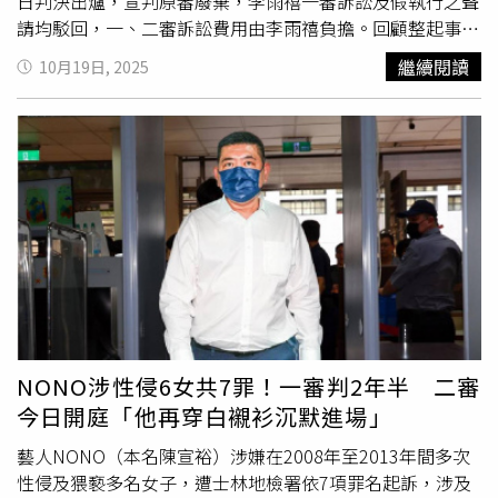
日判決出爐，宣判原審廢棄，李雨禧一審訴訟及假執行之聲
再打113找社工
請均駁回，一、二審訴訟費用由李雨禧負擔。回顧整起事
件，李雨禧在2023年6月的
MeToo
浪潮中，發長文控多米多
繼續閱讀
10月19日, 2025
羅言語性騷，期間還有不當肢體碰觸，讓她備感壓力。不過
對此，多米多羅回應，痴女企劃是女方提的，至於會穿比較
露只是因為想增加流量，並且同住時都是分房睡，願意為言
語輕浮部分道歉，但他也指出，對方不斷主動靠近，他反而
想迴避，而李雨禧生活習慣很糟，事後她想多住幾晚他也拒
絕，也幫她找飯店，強調絕對沒越界。當時，李雨禧貼出對
話紀錄試圖證明自己被性騷，但網友卻都不買單，並認為多
米多羅沒不軌意圖，甚至抓包李雨禧在影片下方留言，「你
不喜歡我的ㄋㄟㄋㄟ嗎」、「助理問我有沒有被騷擾，我說
沒有沒有，阿米是正人君子」，李雨禧發完
MeToo
文以後，
卻獨刪這兩則留言，風向也因此一面倒。多米多羅批，台灣
司法很可悲。（圖／翻攝畫面）不過，2024年一審出爐以
NONO涉性侵6女共7罪！一審判2年半 二審
宣判多米多羅要賠償女方10萬，多米多羅也於10月14日發
今日開庭「他再穿白襯衫沉默進場」
影片喊冤，表示自己遭到李雨禧控訴性騷，但因為告不了刑
事，所以對方只好轉告民事，沒想到法官卻要他賠償李雨禧
藝人NONO（本名陳宣裕）涉嫌在2008年至2013年間多次
10萬元。多米多羅憤怒表示，以為對方只有「垃圾證據」是
性侵及猥褻多名女子，遭士林地檢署依7項罪名起訴，涉及