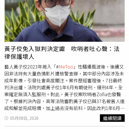
案件沉寂多年，直至2023年台灣爆發「#
MeToo
」運動，2
名受害女子才鼓起勇氣揭露遭遇。NONO起初全盤否認指
控，並宣布暫停演藝工作「反省」，案件經台北地檢署偵辦
後移交士林地檢署，2024年一度獲不起訴處分，但高等檢
察署認為案情未明，發回續查。士林地檢署重啟調查，認定
NONO罪證明確，痛斥他「利用藝人知名度結識被害人，犯
後毫無悔意」，於2025年8月5日偵結並提起公訴。
黃子佼免入獄判決定讞 吹哨者吐心聲：法
《CTWANT》關心您：若自身或旁人遭受身體精神虐待、性
律保護壞人
騷擾、性侵害，請打110報案再打113找社工。
藝人黃子佼2023年捲入「#
MeToo
」性騷擾風波後，後續又
因非法持有大量色情影片遭檢警查辦，其中部分內容涉及未
成年影像，引發社會高度關注。案件歷經審理後，7日最終
判決出爐，法院判處黃子佼1年6月有期徒刑、緩刑4年，全
案確定無須入監服刑。對此，黃子佼案吹哨者Zofia也發聲
了。根據判決內容，高等法院審酌黃子佼已與37名被害人達
成和解並完成賠償，加上過去沒有前科，因此改判1年6月徒
刑，並給予4年緩刑，同時須接受180小時義務勞務，以及3
繼續閱讀
05月08日, 2026
場法治教育課程。最高法院認為，二審判決在採證、認事及
量刑裁量上均無違法，檢方主張不應給予緩刑，以及黃子佼