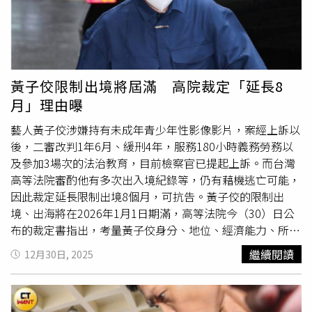
實際上她當時疑似因為感情糾紛，持刀闖進對方的住家，引
起對方困擾及恐慌。（圖／翻攝DCARD）除此之外，劉珮
瑄還會隨機寄送電子信件給中山大學的學生以及利用研討會
報名系統可自由輸入文字處，指控陳美華為性侵共犯，前後
共計輸入21次。在經過多次的騷擾以後，陳美華老師決定不
黃子佼限制出境將屆滿 高院裁定「延長8
再姑息，在中山大學、中山大學社會系的協助下，委由律師
月」理由曝
對劉珮瑄進行提告。劉珮瑄在偵查中稱「我的言論符合刑法
第311條之免責條件，告訴人是一個知名學者，她作為一名
藝人黃子佼涉嫌持有未成年青少年性影像影片，案經上訴以
公眾人物，在這種公共議題的倡議脈絡下，她的名譽本來就
後，二審改判1年6月、緩刑4年，服務180小時義務勞務以
要有所退讓，我的這些手段只是不得不的手段」。此外，在
及參加3場次的法治教育，目前檢察官已提起上訴。而台灣
新竹地院審理過程中，劉珮瑄則供稱，「我對本案所為非常
高等法院審酌他有多次出入境紀錄等，仍有藉機逃亡可能，
驕傲，我做為性侵案犯罪的被害人，我當然會有情緒，會有
因此裁定延長限制出境8個月，可抗告。黃子佼的限制出
報復的想法，我的動機是複雜，我有私怨成分也有公益成
境、出海將在2026年1月1日期滿，高等法院今（30）日公
份」等語。當時劉珮瑄甚至在臉書上揚言要將對方電暈，並
布的裁定書指出，考量黃子佼身分、地位、經濟能力、所造
疑似說要毒害對方。（圖／翻攝捍衛家庭學生聯盟臉書）新
成侵害、逃亡可能性，審酌他長年以來，有多次前往中國大
繼續閱讀
12月30日, 2025
竹地院認為，劉女所為已犯散布文字誹謗罪，審酌其學識甚
陸、香港、日本等地的入出境紀錄，若黃子佼得以自由出
高、智識成熟，僅因出於私怨而未以理性、合法的方式為
境、出海，非無藉機逃亡的可能。裁定指出，黃子佼雖然有
之，接續散布貶抑告訴人陳美華名譽的文字，且始終否認犯
固定住居所、近期無入出境紀錄、遵期到庭接受審判、已與