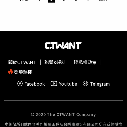
年12月獲最高法院批准重啟案件。首場庭訊中，檢方向當事
人道歉，並罕見地請求法院撤銷原判決。崔末子重獲清白後
表示，「我無法讓這件事不了了之，我想為其他受害者站出
來。」庭外，她與支持者笑容滿面，舉著「崔末子做到
了！」、「崔末子成功了」等標語。律師金秀貞表示，先前
判決是「性別偏見與社會觀念導致的誤判」，並透露崔末子
計畫對國家提起民事訴訟要求賠償。韓國婦女熱線（Korea
Women's Hotline）認為，此判決將為性暴力受害者爭取司
法正義鋪路。該組織負責人宋蘭熙表示，「未來，女性的防
關於CTWANT
聯繫&爆料
隱私權政策
衛行為將被理解為正當行為，受害者的聲音將被重視。」據
悉，南韓過去至少還有2起類似案件，分別發生在1988年和
發燒熱搜
2020年。當時法院皆認定屬合法自衛，裁定有利於女性。
Facebook
Youtube
Telegram
© 2020 The CTWANT Company
本網站所刊載內容著作權屬王道旺台媒體股份有限公司所有或經授權