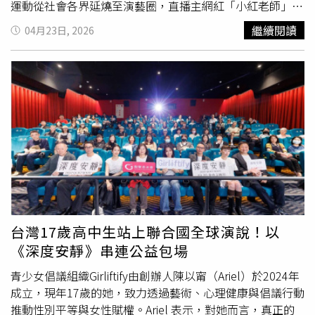
運動從社會各界延燒至演藝圈，直播主網紅「小紅老師」當
年6月表示，已整合多名受害女子的指控並向檢方提告。檢
繼續閱讀
04月23日, 2026
方隨即展開調查，台北地檢署於同年8月指揮搜索NONO住
處，並查扣手機、筆記型電腦等相關證物。訊後，檢方諭令
以50萬元交保，同時核發保護令，禁止其接近或騷擾被害
人。整起事件中，共有10人提出告訴，案件曝光後亦引發輿
論譁然。在偵查階段，台北地檢署認為其中3名告訴人的指
控因證據不足，作出不起訴處分，其餘7名被害人的部分則
因管轄權移轉至士林地檢署續行偵辦。士林地檢署於2024
年5月完成偵查，認定NONO利用藝人身分與知名度，於
2008年至2013年間，多次以介紹工作或錄影後邀約吃消夜
為由，將被害人帶至住處、飯店或車內等私密空間，進而實
施性侵或猥褻行為，甚至在過程中說出帶有性羞辱意味的言
語。檢方認定其共侵害6名被害人，涉及7項罪名，據此提起
台灣17歲高中生站上聯合國全球演說！以
公訴。然而，士林地方法院一審審理後，未完全採納檢方指
《深度安靜》串連公益包場
控，僅就其中一案認定構成強制性交未遂罪，判處2年6月徒
刑。對於此結果，多名被害人認為量刑過輕，遂提起上訴。
青少女倡議組織Girliftify由創辦人陳以甯（Ariel）於2024年
案件進入二審後，高等法院於去年10月首次開庭，NONO出
成立，現年17歲的她，致力透過藝術、心理健康與倡議行動
庭時仍維持一貫低調態度，身穿白襯衫與黑長褲並配戴口
推動性別平等與女性賦權。Ariel 表示，對她而言，真正的