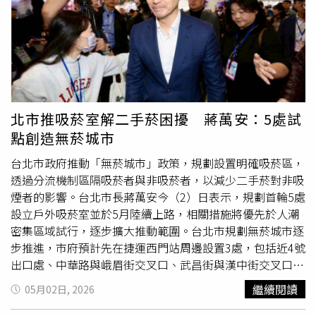
確認道具是否具有危險性，深怕誤傷楊紫，在拍攝畫眉的橋
人的機身構造，僧團別出心裁地以「燃燈節貼紙」貼在Gabi
段時，身為直男的他還一度找不到眉筆，逗得楊紫笑說：
的手臂上象徵傳承，並為其掛上108顆佛珠組成的念珠。以
「你不會把我畫成蠟筆小新吧！」另外，王梓豪也透露，為
結合現代技術與傳統象徵的方式，成功保留了儀式的神聖
了理解田本昌一角的行為邏輯，自己在劇本上密密麻麻寫滿
性，也增添了趣味性。完成受戒手續後，Gabi向在場觀禮的
人物心理動機，反覆思考田本昌究竟為何一步步走向偏執跟
信眾與貴賓舉手致意，隨後更與其他僧侶一同進行繞塔儀
瘋狂，並經歷多次磨合跟揣摩，才逐漸找到詮釋角色的方
式，祈求國泰民安。雖然Gabi是由金屬與電路組成，但在法
式。
音繚繞的寺院中，其緩緩繞行的身影與傳統佛塔形成強烈對
北市推吸菸室解二手菸困擾 蔣萬安：5處試
比，讓現場不少信眾感到既新奇又莊嚴。曹溪寺方表示，
點創造無菸城市
Gabi的出現是為了因應數位時代的轉變，持續探索AI機器人
如何協助推廣佛教文化。繼受戒儀式後，Gabi也預計於本月
台北市政府推動「無菸城市」政策，規劃設置明確吸菸區，
浴佛節的傳統
燈會
中亮相，正式加入提燈遊行的隊伍，與市
透過分流機制區隔吸菸者與非吸菸者，以減少二手菸對非吸
民、觀光客共同慶祝佛祖誕生，持續扮演溝通傳統與未來的
煙者的影響。台北市長蔣萬安今（2）日表示，規劃首輪5處
橋樑。據《韓聯社》報導，佛教徒必須遵守的五戒為不殺
設立戶外吸菸室並於5月陸續上路，相關措施將優先於人潮
生、不偷盜、不邪淫、不妄語和不飲酒，而AI版五戒則改變
密集區域試行，逐步擴大推動範圍。台北市規劃無菸城市逐
成尊重生命不傷害、不破壞其他機器人與物品、聽從人類不
步推進，市府預計先在捷運西門站周邊設置3處，包括近4號
頂撞、不做欺瞞姓的行為與表達和節省能源不過度充電。
出口處、中華路與峨眉街交叉口、武昌街與漢中街交叉口。
另外，捷運中山站4號出口處、近雙連站1號出口處，且在天
繼續閱讀
05月02日, 2026
津街市民大道交叉口前也將設置1處，預計在完成相關測試
後於5月擇日啟用。蔣萬安表示，無菸城市的規劃，最重要