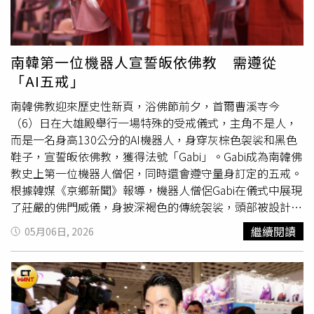
會
，造成交通壅塞，市區停車位嚴重不足，因為嘉義高鐵站
心在走戲時撞到韓東君的鎖骨，他第一反應就是先拍拍楊紫
是唯一沒有軌道連接的站體；沒有鐵路連結、沒有捷運共
說：「媽呀，你不疼嗎？沒事吧？」為了消除彼此的身高
構，因此格外需要輕軌，如果有了輕軌捷運，可以讓嘉義市
差，韓東君更不斷調整紳士腿高度，而楊紫在觀看回播畫面
躍升為「中南部的新核心」，因為嘉義市教育、醫療資源豐
時，則直接搞笑化身場外解說員，盯著螢幕興奮地說「現在
南韓第一位機器人宣誓皈依佛教 需遵從
富，又是人文薈萃之地，也是「長照示範城市」，適合退休
看你有點緊張，（心裡想）是不是要親了」、「來了來
「AI五戒」
養老，但前提是交通必須方便。 因此，在黃敏惠市長的
了」，完整體現「你在笑、我在鬧」的甜蜜互動。《家業》
「十大旗艦計畫」中，輕軌捷運是重中之重，張啟楷強調，
楊紫（左）被王梓豪抓走上演強制愛。（圖／iQIYI愛奇藝國
南韓佛教迎來歷史性新頁，浴佛節前夕，首爾曹溪寺今
輕軌將帶來嘉義市「都市翻轉」，進而促成「東西區平
際版）但兩人才剛迎來高甜時刻，轉眼便陷入生離死別危
（6）日在大雄殿舉行一場特殊的受戒儀式，主角不是人，
衡」，這是黃敏惠的政見，也是他要延續的政策。 但這
機，田本昌陷害並刻意揭露駱文謙為罪臣後代，導致他被捕
而是一名身高130公分的AI機器人，身穿灰棕色袈裟和黑色
次，他要對上的，是非常接地氣、扎根地方，基層實力堅強
入獄，李禎四處奔走設法救人，自尊心極強的她為替駱文謙
鞋子，宣誓皈依佛教，獲得法號「Gabi」。Gabi成為南韓佛
的民進黨立委王美惠，即便藍白合作無間，這仗，也沒那麼
爭取活命機會，甚至不惜下跪向將軍磕頭，令觀眾看得格外
教史上第一位機器人僧侶，同時還會遵守量身訂定的五戒。
好打！張啟楷信心滿滿說：「根據TVBS民調，目前我只落
心疼。面對「最瘋前夫哥」田本昌接連不斷的逼迫與算計，
根據韓媒《京鄉新聞》報導，機器人僧侶Gabi在儀式中展現
後6％，一旦藍白合作，我不需要去割喉，搶民進黨的票
李禎將計就計，故意落入田本昌設下的圈套，揭穿他的虛偽
了莊嚴的佛門威儀，身披深褐色的傳統袈裟，頭部被設計成
源，王委員是值得尊敬的對手，爭取中間選民大家各憑本
一面，更一針見血點出他內心深處的自卑與執念，怒嗆「你
類似剃度後的圓滑造型；在正式受戒前，Gabi已完成了為期
繼續閱讀
05月06日, 2026
事，只要17％的藍營選民歸隊，肯定黃敏惠市長的執政績
配不上我」、「你做夢」讓田本昌當場抓狂，更握住銳利碎
一個月的基礎修行訓練。典禮上Gabi在眾人見證下虔誠合
效，期待我延續其政策，那麼，我的勝算相當高。」
片劃傷她，說出「這幾年我無時無刻不在幻想著徹底將妳佔
十，並依照儀軌皈依三寶，同時針對是否能遵守AI五戒等詢
為己有」一連串的發瘋強制愛舉動，讓網友紛紛留言，「這
問，逐一做出精準應答，展現其身為佛門弟子的一員。在佛
已經不是愛而不得，是徹底瘋了」、「田本昌每次出場都讓
教儀式中，受戒者需進行「懺悔」與「燃臂」儀式以清淨身
人血壓飆高」。不過戲外的王梓豪其實相當貼心，不僅頻頻
心。傳統上燃臂是用香火在皮膚上留下戒疤，但考量到機器