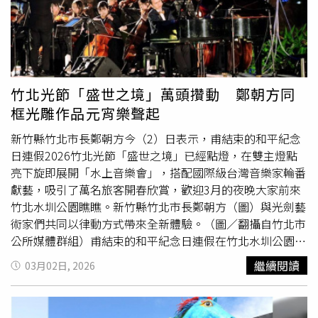
劃，認為高雄傾聽市民需求並善用城市空間的做法，值得波
特蘭在未來市政規劃上參考。訪團此行亦走訪日光小林社
區，了解莫拉克風災後的重建歷程，對社區展現的韌性精神
留下深刻印象。韓國城市代表團則參訪宏裕行觀光工廠，透
過實作體驗在地職人精神，並品嚐高雄特色物產，對其新鮮
與品質留下良好印象。訪團同時搭乘濱線「哈瑪星號」與高
竹北光節「盛世之境」萬頭攢動 鄭朝方同
雄輕軌，了解港灣城市轉型及軌道建設成果，對鐵道活化與
框光雕作品元宵樂聲起
城市再生策略表達高度肯定。近年高雄與韓國城市交流持續
升溫，高雄表演團隊曾兩度赴大田參與年度「零時慶典」，
新竹縣竹北市長鄭朝方今（2）日表示，甫結束的和平紀念
而高雄市立圖書館總館也與釜山圖書館進行圖書交流，深化
日連假2026竹北光節「盛世之境」已經點燈，在雙主燈點
兩地文化互動。此外，今年
燈會
亦有日本友好城市接力參
亮下旋即展開「水上音樂會」，搭配國際級台灣音樂家輪番
與。繼「熊本城迎賓武將隊」及八王子市東京都立大學男子
獻藝，吸引了萬名旅客開春欣賞，歡迎3月的夜晚大家前來
啦啦隊MAXONS演出後，八王子台灣友好交流協會理事長黑
竹北水圳公園瞧瞧。新竹縣竹北市長鄭朝方（圖）與光劍藝
須隆一亦到場共襄盛會。秋田縣則於
燈會
期間設攤展示當地
術家們共同以律動方式帶來全新體驗。（圖／翻攝自竹北市
特色物產與觀光資源，促進雙方在觀光與產業上的交流。高
公所媒體群組）甫結束的和平紀念日連假在竹北水圳公園是
雄市政府行政暨國際處長張硯卿表示，未來將持續透過
燈會
星光熠熠，原來是配合元宵節的一連串「竹北光節」系列活
繼續閱讀
03月02日, 2026
等大型節慶活動促進國際互訪與文化參與，深化高雄與各姊
動開跑，由聲樂家林義偉以《善變的女人》、《公主徹夜未
妹市及友好城市在文化、教育與觀光等領域的合作，持續拓
眠》等經典選曲悠揚起，接著大提琴家張正傑與豎琴家曾韋
展城市外交網絡。
晴、小提琴家曾婕安接力演出《天鵝》、《冥想曲》等世界