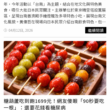
傾聽，請撥打1995。如果您覺得痛苦、似乎沒有出路，您
年，今年活動以「台南」為主題，結合在地文化與特色美
並不孤單，請撥打1925。
食，吸引大批日本民眾關注。主辦單位於東京晴空塔設置展
區，呈現台南普濟殿手繪燈籠及多項特色小吃，展現台南文
化風貌。黃偉哲在現場向日本民眾介紹台南飲食特色，包括
擔仔麵、蝦仁飯，以及以芒果、鳳梨製成的甜點等，透過試
繼續閱讀
04月12日, 2026
吃活動推廣台南農產加工品。黃偉哲表示，感謝主辦單位以
台南為主題策劃活動，讓台南得以向日本民眾直接呈現豐富
的飲食文化與農產特色。他並於現場頒贈「台南農產物PR
大使」予台灣祭執行委員會社長片岡健一，感謝對方長年協
助推廣台南農漁特產品。此外，活動中亦設置「台南選物
（Tainan Select）」專區，展售鳳梨酥、芒果與鳳梨果乾、
虱目魚酥、肉燥及芝麻糕等台南特色伴手禮，進一步提升台
南農漁產品在日本市場的曝光度。除東京場外，黃偉哲也前
往群馬縣太田市，參與同步舉行的「台灣祭in群馬太田2026
—台南
燈會
—」，並於現場發送台南果乾供民眾試吃，吸引
不少人潮參與，反應熱烈。台南市府表示，期盼透過此類國
際行銷活動，持續深化台南與日本市場的交流合作，並提升
糖葫蘆吃到飽1699元！網友傻眼「90秒要吃
農漁特產品外銷成效。
一根」：還要花錢看糖尿病