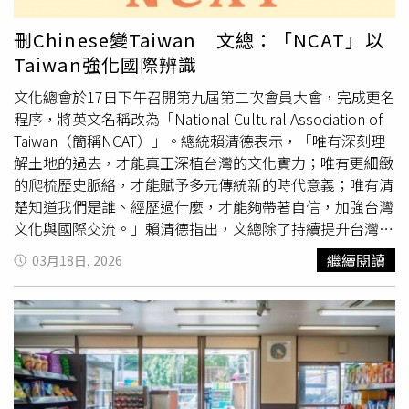
了，第一次看到這麼荒謬的價格」、「吃完還要花200去掛
糖尿病」、「想斂財想瘋了是不是，直接去吃草莓吃到飽都
刪Chinese變Taiwan 文總：「NCAT」以
不用這價格」、「以嘉義
燈會
糖葫蘆ㄧ支60元計算，小朋友
Taiwan強化國際辨識
一個人吃16支，有可能嗎」、「明明可以用搶的，還是要給
我幾根糖葫蘆。超佛」。不過，也有網友力挺店家的品質，
文化總會於17日下午召開第九屆第二次會員大會，完成更名
「各位脆友們，以他家的品質來說真的不貴！不要以嘉義
燈
程序，將英文名稱改為「National Cultural Association of
會
一隻60來算呀，真的很推，超爆好吃」、「吃過他家的糖
Taiwan（簡稱NCAT）」。總統賴清德表示，「唯有深刻理
葫蘆，是真的好吃，品質也好，夜市的沒法比較，每次回鹽
解土地的過去，才能真正深植台灣的文化實力；唯有更細緻
水就想去吃，但大概500就飽了」、「其實他們家不缺客人
的爬梳歷史脈絡，才能賦予多元傳統新的時代意義；唯有清
本業也不是吃到飽，只是特別活動，大家可以息怒」。對於
楚知道我們是誰、經歷過什麼，才能夠帶著自信，加強台灣
爭議業者目前仍無回應。
文化與國際交流。」賴清德指出，文總除了持續提升台灣文
化實力、積極啟用新世代創意能量，更不斷強化台灣文化與
繼續閱讀
03月18日, 2026
國際交流，像是前幾天剛落幕的台灣
燈會
，文總邀請日本睡
魔師結合在地元素創作睡魔燈籠，並與嘉義縣政府合作舉辦
TEAM TAIWAN大遊行，為台灣
燈會
增添多元的生命力。賴
清德續指，此外，文總推出推廣防災準備的影片、創下收視
佳績的《WE ARE 我們的除夕夜》，以及屢獲國際大獎肯定
的總統府建築光雕展演，不僅讓世界看見台灣的設計力，也
讓文化成為建構國家韌性的重要力量。賴總統說，文總提升