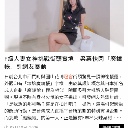
更名為National Cultural Association of Taiwan（簡稱
達、統一百華均表現亮眼，有效挹注整體營收成長。邁入3
NCAT）。文化總會表示，近年積極拓展國際文化交流，例
月，台灣7-ELEVEN迎接全民關注國際運動賽事熱潮、高雄
如前往日本大阪舉辦台灣文化祭「TAIWAN PLUS 2025 台日
櫻花季登場、換季商機等，企劃多波段優惠活動、開發創新
新風」，以及於芬蘭首都赫爾辛基舉辦「F:F:F–Formosa :
話題商品，預計將推升相關業績，持續架構超越消費者期待
Finland : Fest.」金屬音樂節等活動，透過多元文化計畫與
的生活服務平台。全家則指出，綜觀2月營運表現亮眼，主
國際合作平台，讓世界認識台灣。文總指出，正名後的全新
要受惠持續展店、春節節慶連假，今年春節假期長達九天，
Logo由設計團隊BITO協力製作動畫，象徵以台灣為圓心，
精準掌握年節需求提前展開佈局，福袋、年節禮盒、年菜等
在探索中畫出這片土地的故事，讓文化走向世界。未來文總
相關業績皆有成長1至3成的好表現，輔以連假期間天氣晴暖
也將以National Cultural Association of Taiwan（簡稱
穩定，帶動返鄉出遊人潮活絡，整體買氣上揚，其中一般商
F級人妻女神挑戰街頭實境 梁冪快閃「魔鏡
NCAT）的名稱，持續深化台灣文化的國際連結。
品的業績成長超過1成5，整體業績穩定向上。展望三月營
帳」引網友暴動
運，天氣漸暖，春季應景鮮食新品陸續上市，三月底會員點
數到期將推出多元兌點優惠活動，皆可望成為活絡會員、驅
日前台北市西門町與圓山花博
燈會
街頭驚見一頂神祕帳篷，
動營收的動能。截至115年2月28日止，全家便利商店總店
外觀印有「壞壞魔鏡帳」字樣，由於其設計概念與日本知名
舖數達4,463家。
成人企劃「魔鏡號」極為相似，隨即吸引大批路人駐足圍
觀。現場不時有身材火辣的女子進出，引發網友熱烈討論：
「是我想的那種嗎？這是在拍片吧？」據悉，這場引起騷動
的街頭行動，是台灣成人直播平台所策劃的特別實境企劃。
而挑戰「魔鏡帳」的第一人，正是擁有F罩杯火辣身材、以
「人妻系」性感魅力著稱的本土AV女神梁冪。該企劃採取快
繼續閱讀
03月10日, 2026