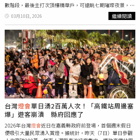
數階段，最後主打次頂樓精華戶，可遠眺七期璀璨夜景，三
面採光、通風良好，格局方正且衛浴全開窗的稀有規劃，在
繼續閱讀
03月10日, 2026
市場上極具辨識度，吸引不少換屋族與高資產客層關注。
67.34公頃的台中「中央公園特區」有綠美圖、會展中心、
水湳轉運中心與未來捷運橘線的雙交通利多，是台中房市當
紅的新富聚落。（圖／業者提供）位於中央公園東北側的綠
美圖生活圈，受惠建設題材與春節買氣加持，「遠雄綠美」
本月正式進入最後銷售階段。同時，遠雄於中央公園南段水
湳特區推出的壓軸最終章「遠雄洄山行」，預計今年8月落
成，第三季將以成屋姿態登場。全案規劃2至4房產品，戶數
單純，強調鄰里質感與居住尺度，格局與採光以實住機能為
核心，打造繁華城市旁的靜謐山林居所。作為遠雄布局水湳
的最終章代表作，市場普遍認為錯過此波，未來選擇將更為
有限。「遠雄洄山行」更邀請建築大師劉偉彥操刀設計，形
台灣
燈會
單日湧2百萬人次！「高鐵站周邊塞
塑區域內辨識度最高的建築地標。基地緊鄰逢甲大學、僑光
爆」遊客崩潰 縣府回應了
科技大學與西苑高中，坐擁成熟學區與人文氛圍，同時兼具
水湳重大建設願景與逢甲商圈生活機能，形塑出少見的「建
2026年台灣
燈會
近日在嘉義縣政府前登場，首個週末假日
設紅利＋成熟商圈」雙核心優勢。臺中國際會展中心
便吸引大量民眾湧入賞燈。據統計，昨天（7日）單日參觀