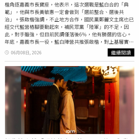
但媽媽只要有空，仍會帶她和哥哥去公園、陪他們學游泳；
楷角逐嘉義市長寶座，他表示，這次選戰是藍白合的「典
逛夜市、看
燈會
時，她則最喜歡坐在爸爸肩膀上，「現在才
範」，他與市長黃敏惠一定會做到「選前整合、選後共
明白爸爸一定很累，卻從來沒有叫我下來。那些很平凡的畫
治」。張啟楷強調，不止地方合作，國民黨鄭麗文主席也已
面，就是我最深刻感受到被愛的時刻。」飾演生父的李天
經交代藍營樁腳要動起來，補民眾黨「陸軍」的不足，因
柱，也將自己身為兒子及父親的生命經驗帶入角色，他透
此，對手雖強，但目前民調僅落後6％，他有勝選的信心。
露，女兒結婚時並未舉辦婚禮，因此每次在劇中走進婚禮場
年底，嘉義市長一役，藍白陣營共推張啟楷，對上基層實力
景，都像完成了自己心中的願望，演到女兒即將出嫁時，眼
超強的立委王美惠，所有觀察這一局的選民，都在關注一件
繼續閱讀
06月08日, 2026
淚更常不自覺落下。他也想起自己的軍人父親獨自照顧他與
事：這次「藍白合」是否玩真的？畢竟，民眾黨曾有在總統
三位姊姊，每年除夕送孩子們搭火車到臺北與母親團聚，自
大選撕毀「六點協議」導致合作破局的不良紀錄。張啟楷透
己留在新竹過年；小時候他愛玩弓箭，父親每天中午回家煮
露，國民黨主席鄭麗文下令地方黨部主委全力動員地方樁
飯，還會重新削竹子、磨平竹片，為他做一把新竹弓。李天
腳。（圖／張啟楷競選總部提供） 對此，已經出線的張啟
柱感性表示：「長大後才懂，那一把把竹弓不只是玩具，而
楷信心滿滿的表示：「這次的合作，會是個跨政黨合作『典
是爸爸藏在日常裡、不曾說出口的愛。」這份理解，也讓他
範』，嘉義市將是藍白合作的『示範區』；我就是民眾黨與
在舞台上目送程予希出嫁時，更能演出父親既牽掛又必須放
國民黨共同提名的候選人。」張啟楷說：「初選揭曉之前，
手的複雜心情。郭子乾則把自身傷痛放進養父「叮噹」一
黃敏惠市長已表態，全力支持最後出線的人選，這句話讓整
角，他過去曾在舞台劇演出期間接獲母親病危通知，處理完
個藍白合「定錨」。」 至於支持的力道，張啟楷強調：
後事後仍照常登台，後來便與導演將這段經歷轉化為角色因
「你們不用懷疑黃敏惠市長的誠意與決心，藍白提名我後，
照顧病母、險些錯過女兒婚禮的設定，「我把自己的悲傷放
她立刻帶我拜會所有國民黨籍市議員，要求他們全力相挺，
進角色裡，反而讓角色更真實、更感人。」
強調我也是國民黨提名的市長候選人，其次，最近市府有任