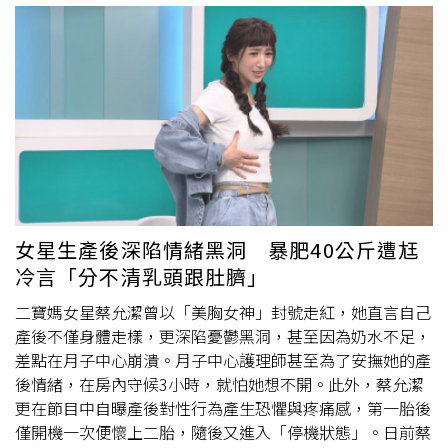
希望讓非吸菸者能夠避免受到二手菸、三手菸的困擾，也讓
吸菸的朋友能夠到指定的區域吸菸，達到有效的分流。事實
上，北市府自去年起已進行相關規劃與測試，先後在年貨大
街及台北
燈會
等活動場合試辦吸菸區。蔣萬安強調，如今選
定兩個人潮眾多的商圈，西門町跟中山商圈，會在5月份啟
用戶外負壓式吸菸區。另外也規劃一橫一縱，信義路、敦化
南北路規劃開放式的吸菸區，逐步擴大無菸範圍，也希望能
逐步實現無菸城市的願景。針對吸菸室設計，研考會主委殷
瑋表示，戶外負壓式吸菸室設置兩組抽風設備以維持氣流循
環，並採四道過濾機制，包括濾油、初級過濾、活性碳吸附
女星生產後深陷情緒黑洞 暴肥40公斤遭尪
與PM2.5過濾，確保排出空氣品質。透過此設計，不僅可降
冷言「分不清乳頭跟肚臍」
低煙霧外逸，也有助減少煙蒂隨地丟棄的情形。
二寶媽女星蔡允潔曾以「美胸女神」封號走紅，她直言自己
產後不僅身體走樣，更深陷憂鬱黑洞，甚至因為奶水不足，
差點在月子中心崩潰。月子中心護理師甚至為了安撫她的產
後情緒，在房內守候3小時，就怕她想不開。此外，蔡允潔
更在節目中自曝產後對性行為產生恐懼與疼痛感，第一胎後
僅開機一次便懷上二胎，隨後又進入「停機狀態」。日前蔡