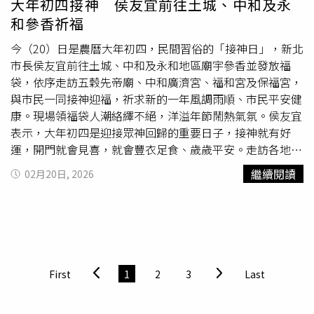
大年初四接神 侯友宜前往土城、中和及永
中一項，可就會讓您「漏財」，甚至「無財」，豈可不重
和參香祈福
視！三、「財位」光明財位都在角落，若室內的照明不足，
往往會顯得較為昏暗，財位昏暗就象徵著未來的財運昏暗，
今（20）日是農曆大年初四，民間習俗的「接神日」，新北
因此可以準備一盞光明燈，隨時照亮財位，讓財運之路光
市長侯友宜前往土城、中和及永和地區廟宇參香並發放福
明。此外，也可以準備一盞鹽燈，藉此吸收水分、降低濕
袋，依序走訪五穀先帝廟、中和廣濟宮、福和宮及保福宮，
氣，還可以強旺整個空間的財氣。古代鹽是珍貴物品的象
與市民一同接神迎福，祈求新的一年風調雨順、市民平安健
徵，因此能代表錢財，所以非常適合擺放在財位上，鹽燈放
康。現場領福袋人潮絡繹不絕，洋溢年節鬧熱氣氛。侯友宜
置需要注意的是，務必要保持常亮，若沒有開燈，鹽
燈會
因
表示，大年初四是迎接眾神回歸的重要日子，接神就有好
為空氣水分潮濕而融化，也象徵財運黯淡無光。駿馬載著聚
運，開門就會見喜，就會豐衣足食、歲歲平安。走訪各地重
寶盆，有「馬上發財、財運奔騰」美意。（圖／楊登嵙提
要信仰中心，除向眾神祈福，也希望為城市迎來滿滿福氣，
繼續閱讀
02月20日, 2026
供）四、開運飾品旺財2026年歲次丙午年，火馬年，馬體
同時發放「馬上賺錢」福袋，祝福市民新年快樂、賺大錢。
魄強健，寓意健康長壽、精力旺盛。代表昂揚的生命力，不
侯友宜說，五穀先帝廟秉持神農大帝濟世精神，嘉惠地方無
息的精神和強大的行動力，勇往直前、突破障礙，是積極、
數，多次獲市府表揚肯定；中和廣濟宮與福和宮則是中和地
強大和成功的象徵。馬可長途跋涉，象徵可靠、穩定、忠
區重要信仰中心，積極培育文化志工，傳承地方宗教與文史
誠，也寓意事業穩健發展、能走得長遠。馬象徵活力、堅毅
記憶；而保福宮深耕永和在地多年，除持續捐助獎助學金、
與持續向前的力量，寓意事業或人生不斷突破，不怕挑戰快
急難救助及社福資源外，也結合環保與公益行動，展現宗教
First
1
2
3
Last
速達成目標，事事順利，因此「馬到成功」。馬與行旅有
團體回饋社會、穩定人心的正向力量。民政局表示，大年初
關，也象徵旅程平安、一路順風。今年開運招財吉獸是馬及
四恭迎諸神聖駕回鑾有「歲序更新、福氣再臨」之意，為新