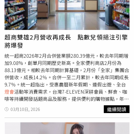
文化實力、發揚文化的任務，其實都建立在認識自己的基礎
上，「唯有深刻理解土地的過去，才能真正深植台灣的文化
實力；唯有更細緻的爬梳歷史脈絡，才能賦予多元傳統新的
時代意義；唯有清楚知道我們是誰、經歷過什麼，才能夠帶
著自信，加強台灣文化與國際交流。」文總秘書長李厚慶說
超商雙雄2月營收再成長 點數兌領挹注引擎
明，文總原英文名稱為General Association of Chinese
將爆發
Culture（簡稱GACC），近年隨著文總積極推動國際文化交
流與合作，團隊及會員成員在海外參展、訪問時，經常被詢
統一超商2026年2月合併營業額280.39億元，較去年同期增
問英文名稱使用「Chinese」而非「Taiwan」的原因，因此
加9.08%，創單月同期歷史新高。全家便利商店2月份為
調整名稱以更清楚呈現台灣文化定位的討論，逐步在組織內
88.13億元。相較去年同期計算基礎，2月份「全家」集團合
展開。李厚慶指出，去年2月召開的第九屆第一次會員大
併營收，成長14.2％。合併一至二月累計，較去年同期成長
會，就有委員在臨時動議提出「中華文化總會」名稱可能造
9.7％。統一超指出，受惠農曆新年假期、連假出遊、全台
成混淆的問題並進行討論；同年12月經執行委員會與諮議委
燈會
活動等消費需求，台灣7-ELEVEN深耕會員、鮮食、咖
員會開會後決議，先行調整英文名稱，以「Taiwan」作為對
啡等持續開發話題商品及服務，提供便利的購物據點，年節
外呈現。文化總會說明，依照章程規定，文總每年召開一次
期間推出開運福袋、全店滿額與鮮食抽購物金、
繼續閱讀
03月10日, 2026
會員大會，會員大會授權執行委員會與諮議委員會討論相關
OPENPOINT點數抽獎等活動獎金及獎品總價約5千萬元，
議案，其決議須於下次會員大會報告執行情形並完成程序。
有效提升來客、拉抬相關業績。轉投資事業方面，菲律賓7-
文總在今日會員大會完成相關報告與程序後，英文名稱正式
ELEVEN、悠旅生活(星巴克)、統一生活(康是美)、統一速