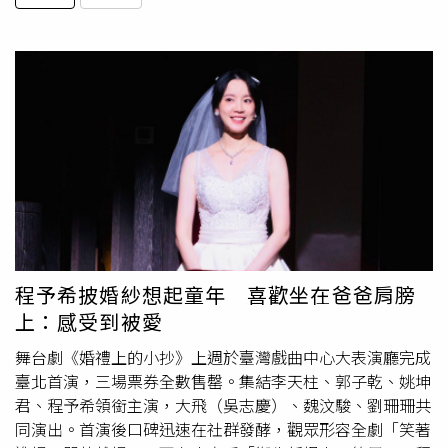
程予希披婚紗想起童年 喜歡坐在爸爸肩膀
上：感受到被愛
舞台劇《婚禮上的小抄》上週於臺灣戲曲中心大表演廳完成
臺北首演，三場票券全數售罄。集結李天柱、郭子乾、姚坤
君、程予希領銜主演，大飛（吳志慶）、魏汶駿、劉珊珊共
同演出。首演後口碑迅速在社群發酵，觀眾形容全劇「笑著