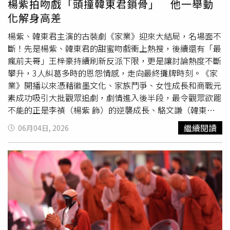
楊紫拍吻戲「頭撞韓東君鎖骨」 他一舉動
何活動，都會邀請我參加，全力為我造勢。」如果這些算是
化解身高差
「務虛」，黃敏惠在選戰最「務實」的部份，也給了新手張
啟楷大力的贊助。張啟楷透露，許多兵家必爭的看板，是黃
楊紫、韓東君主演的古裝劇《家業》迎來大結局，名場面不
敏惠交代下去，才有辦法取得的；還有，到年底，不分黨派
斷！先是楊紫、韓東君的甜蜜吻戲衝上熱搜，後續還有「最
的立委、市議員候選人，都想爭取大型造勢場地，這些事務
瘋前夫哥」王梓豪持續刷新反派下限，更是讓討論熱度不斷
性、但相當重要的選務工作，恰恰是空降的張啟楷與民眾黨
攀升，3人糾葛多時的恩怨情感，走向最終攤牌時刻。《家
的「短板」，身為嘉義市龍頭的黃敏惠，悄悄幫他搞定了。
業》開播以來憑藉徽墨文化、家族鬥爭、女性成長和商戰元
地方如此，國民黨中央也極力促成讓藍白合的「示範區」延
素成功吸引大批觀眾追劇，劇情進入後半段，最令觀眾欲罷
續執政。張啟楷透露，他獲得提名後第五天，拜會國民黨鄭
不能的正是李禎（楊紫 飾）的逆襲成長、駱文謙（韓東君
麗文主席，她立刻交代嘉義市黨部主委，必須動員樁腳，而
飾）的深情守護，以及前夫哥田本昌（王梓豪 飾 ）變本加
繼續閱讀
06月04日, 2026
且，黨部還有一份輔選計畫書，可以補民眾黨與張啟楷「陸
厲的瘋狂行徑。韓東君飾演的駱文謙，雖然心裡愛著楊紫，
軍」組織戰的不足，而這正是國民黨的強項。張啟楷表示，
但因為背負著罪臣之子的秘密身分，對於兩人關係一直不敢
他上任後將極力爭取輕軌捷運，延續黃敏惠「十大旗艦計
往前更近一步，直到兩人在
燈會
上重逢，李禎主動表達心
畫」。（圖／報系資料照） 此外，張啟楷強調，藍白合不
意，勇敢說出「在我心裡，你真的很重要，我不想再跟你走
只是選舉時合作，若他當選，也會實現「選後共治」的承
散了。」駱文謙聽完，感動地抱住她說：「我心裡一直都有
諾，小內閣盡量延聘黃敏惠時期的局處首長，政策則會延續
妳。」隨後兩人在花燈下相擁而吻，確認彼此心意，等待多
黃敏惠的「十大旗艦計畫」；張啟楷強調，他上任最重要一
時的感情線開花結果，也讓「禎有謙」（真有錢）CP再度
件事，就是繼續爭取輕軌捷運。 張啟楷表示，今年嘉義
燈
掀起熱議。拍攝花絮中，韓東君也展現暖男風度，楊紫不小