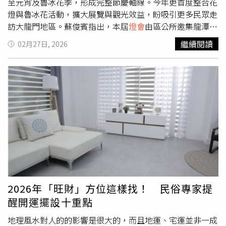
留下難忘回憶。活動期間還有機會獲得可愛的「小雨馬布
至元宵及魯冰花季，形成完整節慶軸線。今年更首度整合花
偶」，把
燈會
的幸福祝福帶回家。
燈與魯冰花活動，擴大展覽與觀光效益，盼吸引更多民眾走
訪大龍門地區。蘇俊賓指出，本屆
燈會
由區公所邀集龍潭國
小、龍星國小、武漢國小、石門國小、龍源國小及德龍國小
繼續閱讀
02月27日, 2026
等6校、超過300名學生參與燈組設計，讓學童創意成為龍
潭大池畔的亮點。他表示，透過在地參與與文化結合，有助
於提升龍潭觀光品牌與城市形象。龍潭區公所表示，本屆
燈
會
已邁入第5年，自2月26日至3月8日舉行，為期11天。現
場設置「探險菱潭陂」及「舞動九曲橋」等互動式燈組，並
邀請龍元宮與南天宮共同展出，結合藝術與宗教文化。活動
也串聯客家局魯冰花季，大北坑及客茶館花區維持約12公頃
種植規模，並安排擂茶、奉茶、手作體驗、搗粢粑、天穿日
五色粄製作、文化導覽、音樂演出及主題市集等活動，讓遊
客體驗客庄風情。此外，龍潭區公所於2月27日舉辦「迎古
董」踩街活動，2月28日於龍元宮辦理「接財神」。所謂
「古董」在客語中意指滑稽或逗趣樣貌，「迎古董」起源於
2026年「旺財」方位這樣找！ 民俗專家提
日治時期昭和年間，為居民農閒時發展出的傳統活動，透過
醒開運擺設十重點
趣味造型牛車遊街，成為地方特色文化之一。自民國96年
起，龍元宮將「迎古董」與「接財神」結合，已成為龍潭年
地理風水對人的的影響是很大的，而且地運、宅運並非一成