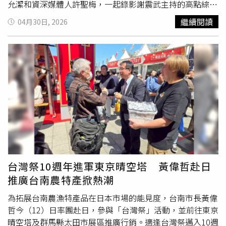
允潔和資深媒體人許聖梅，一起錄影謝震武主持的高點綜合
台節目《震震有詞》，探討「生完寶貝好狼狽！可怕的婚姻
繼續閱讀
04月30日, 2026
試煉讓人身心俱疲？！」議題。蔡允潔透露懷孕期間體重飆
升40公斤，產後看著肚皮笑稱「分不清乳頭跟肚臍」，昔日
32F的傲人身材反成壓力。她原以為奶量與尺寸成正比，不
料奶水不足以支撐女兒食量，讓她情緒崩潰。蔡允潔和資深
媒體人許聖梅，一起在節目上探討當媽不容易。（圖／和展
影視提供）除了生理挑戰，蔡允潔也分享了某日帶女兒回家
探望父親，蔡允潔爸爸看到孫女兒說：「妳怎麼那麼肉！」
在一旁的先生不經意碎唸：「叫妳孫女減肥前，先叫妳女兒
減肥吧！」先生更在兒子出生幾個月內兩次住進加護病房
，無心說出：「會不會是因為當初母奶喝得不夠久，所以他
才那麼容易住院。」讓蔡允潔很自責。聊及產後憂鬱，蔡允
潔曾想「當媽媽連活下來都很難，每天吃飯大便尿尿時間都
台灣祭10週年進軍東京晴空塔 黃偉哲赴日
很少，哪有時間得憂鬱症。」直到第二胎產後覺得自己情緒
推廣台南農特產掀熱潮
不對勁，「在孩子面前會無緣無故的哭、對爸爸發脾氣，只
要小孩出門上課就把家裡的燈全關起來，要是老公開
燈會
生
為拓展台南農漁特產品在日本市場的能見度，台南市長黃偉
氣」。她察覺情緒的異樣後，趕緊求助身心科。《時報周刊
哲今（12）日率團赴日，參與「台灣祭」活動，並前往東京
CTWANT》提醒您：勇敢求救並非弱者，您的痛苦有人願意
晴空塔及群馬縣太田市展區推廣行銷。適逢台灣祭邁入10週