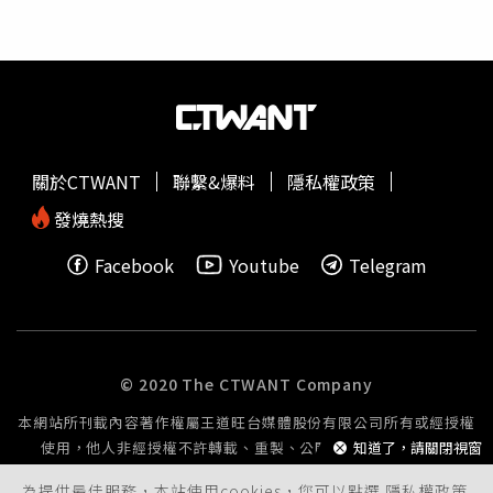
貔貅，可以將其擺設在大門口內或外，面向外招財。五、客
的一年開啟吉祥順遂，今起試營運的新北
燈會
就特別到各宮
廳要乾淨整齊客廳是對外溝通的樞紐，不管客廳是否金碧輝
廟迎神駐駕聯合賜福，打造「馬上開運」燈區，祝福民眾所
煌，還是簡單清爽，一個乾淨整齊的客廳，才能讓家人住得
求都如願，還有紅寶馬主燈等特色燈組、精彩表演與美食市
舒適，讓客人感受溫馨。客廳的整潔與否，同時也暗示著主
集，歡迎民眾到大都會公園走春、賞燈、吃美食。
人的好客與否。好客的人家總會將客廳佈置得舒適大方，能
讓客人有賓至如歸的感覺。不管客廳是否簡單，舒適大方的
客廳肯定會讓客人更願意到您的家中做客，反之，如果客廳
關於CTWANT
聯繫&爆料
隱私權政策
髒亂不堪，客人又怎麽會願意經常過來做客呢？因此，要隨
時保持客廳的乾淨整齊，避免在客廳堆放垃圾雜物，若是客
發燒熱搜
廳內有什麼東西壞了也要趕快修復，才可凝聚家人的向心
Facebook
Youtube
Telegram
力，並增強個人的財運，同時能夠營造良好的人際關係。
六、色調宜暖色調以暖色、中性色為主，創造溫馨、浪漫、
和諧。深夜中，冷色調，會讓我們感覺恐懼、不溫馨，聚集
陰磁場而影響健康及家運，甚至影響家人感情。七、宜暖黃
招財黃色為土，土生金，暖黃色的燈飾，能夠起到招財的作
© 2020 The CTWANT Company
用，助旺我們的財運，對於偏財運也有幫助。八、主人位不
本網站所刊載內容著作權屬王道旺台媒體股份有限公司所有或經授權
可背對大門主人坐在沙發上要能察知門口的動靜，方能掌握
使用，他人非經授權不許轉載、重製、公開播送或公開傳輸。
知道了，請關閉視窗
家裡的動態，若主人背對大門，大門的狀況將無法掌控，有
客人來訪無法立即回應，甚至已經站在主人身旁都還不知客
為提供最佳服務，本站使用cookies，您可以點選
隱私權政策