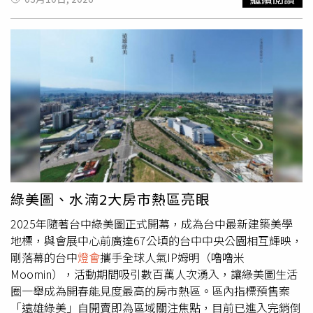
閃形式，利用封閉式帳篷在人潮洶湧的鬧區營造神祕刺激的
氛圍，成功掀起線上與線下的雙重話題。AV女神梁冪驚喜現
身西門町神秘帳篷，引起大批網友討論。（圖／翻攝自梁冪
IG）梁冪隨後也在社群上分享拍攝時的性感Reels與大膽限
動，瞬間引發粉絲瘋傳。對於這次大膽嘗試，梁冪大方表
示：「街頭實境真的很刺激，我一直想挑戰更有突破性的拍
攝方式。看到大家熱烈討論，我反而更興奮！」她也透露，
只要能帶給觀眾新鮮感，任何企劃都願意挑戰。梁冪也表
示，後續將在平台進行直播，親自與粉絲分享這次驚心動魄
的幕後故事與細節。
綠美圖、水湳2大房市熱區亮眼
2025年隨著台中綠美圖正式開幕，成為台中最新建築美學
地標，與會展中心前廣達67公頃的台中中央公園相互輝映，
剛落幕的台中
燈會
攜手全球人氣IP姆明（嚕嚕米
Moomin），活動期間吸引數百萬人次湧入，讓綠美圖生活
圈一舉成為開春能見度最高的房市熱區。區內指標預售案
「遠雄綠美」自開賣即為區域關注焦點，目前已進入完銷倒