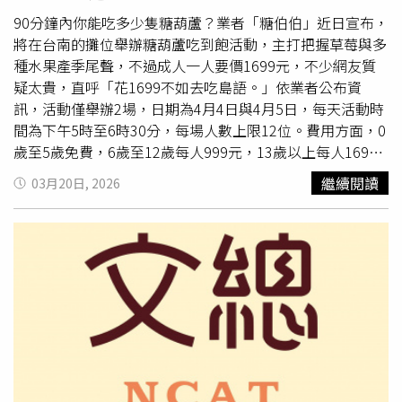
90分鐘內你能吃多少隻糖葫蘆？業者「糖伯伯」近日宣布，
將在台南的攤位舉辦糖葫蘆吃到飽活動，主打把握草莓與多
種水果產季尾聲，不過成人一人要價1699元，不少網友質
疑太貴，直呼「花1699不如去吃島語。」依業者公布資
訊，活動僅舉辦2場，日期為4月4日與4月5日，每天活動時
間為下午5時至6時30分，每場人數上限12位。費用方面，0
歲至5歲免費，6歲至12歲每人999元，13歲以上每人1699
元，報名者須提供相關年齡證明。業者表示，活動提供的糖
繼續閱讀
03月20日, 2026
葫蘆口味包含大草莓、中草莓、小蘋果、麝香無籽葡萄、番
茄、番茄蜜餞、蜜餞、山楂、番茄葡萄、砂糖橘、燈籠果、
藍莓、櫻桃李、鳥梨、奇異果寶貝及巨無霸綜合等。不過業
者也說明，因水果產季不同，若活動當天無法提供部分口
味，將視情況調整。截止時間為3月28日晚間10時，並需於
3月31日前完成轉帳付款。活動消息曝光後，不少網友對價
格無法接受，指出以成人能吃的量來計算根本不可行，「一
根算你60怎麼可能吃30根，不如去buffet」、「60根你還要
90分鐘吃完，90秒你就要吃一根」、「以普通消費邏輯來
說，這價位偏離行情許多」、「1699都可以吃旭集饗饗