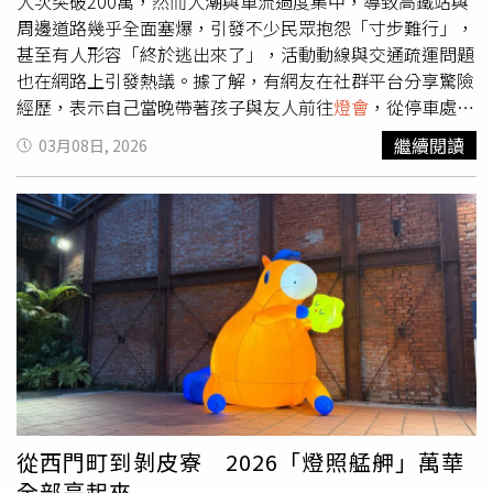
（TICEC）建築以「大樹之門」（Tree Gate）為概念，將自
人次突破200萬，然而人潮與車流過度集中，導致高鐵站與
然意象融入現代建築，已成為中台灣連結國際的重要門戶。
周邊道路幾乎全面塞爆，引發不少民眾抱怨「寸步難行」，
（圖／業者提供）觀察近期市場動態，中央公園周邊重大建
甚至有人形容「終於逃出來了」，活動動線與交通疏運問題
設陸續到位，從綠美圖啟用到會展經濟發酵，區域話題不
也在網路上引發熱議。據了解，有網友在社群平台分享驚險
斷，水湳特區各家建商新案接力登場，形成一案接一案的價
經歷，表示自己當晚帶著孩子與友人前往
燈會
，從停車處徒
格堆疊效應。隨著生活機能逐步成熟，房價基期持續墊高，
步走了很久才接近燈區入口。不料在昏暗路段行走時，孩子
繼續閱讀
03月08日, 2026
吸引包含中科工程師、中小企業主、醫師族群等高所得客層
與友人不慎跌落一旁沒有防護設施、約2至3公尺深的水溝，
進場布局，亦有不少具地緣關係的換屋族，以及看好中部長
所幸有熱心路人立即協助將2人拉上岸，最後沒有大礙。除
線發展的台北客南下置產，把握建設紅利發酵初期的關鍵買
了安全事件外，交通與人潮問題也成為討論焦點。多位民眾
點。市場普遍認為，綠美圖生活圈成形後，水湳將從題材階
指出，燈區內人潮擁擠到幾乎無法移動，部分路段車輛完全
段正式邁向價值實現期，區域行情有望持續走揚。預約鑑
動彈不得。有網友反映，大型遊行活動將燈區動線隔開，導
賞：0800-502-555遠雄綠美個案網站：
致不少人既看不到遊行，也無法順利進入燈區賞燈，整體動
https://www.fgrealty.tw/8sxhuq
線相當混亂。另有人表示，接駁車等待時間過長，只好從高
鐵站一路步行超過3公里前往燈區，整趟行程宛如「大型遶
境」。另有自稱志工的網友指出，還沒到日落時分，
燈會
現
場人潮就已看不到盡頭，連結高鐵站與接駁點的道路也全面
癱瘓，部分民眾因長時間排隊與等待而情緒激動，現場甚至
出現抱怨與怒罵聲，顯示交通與人潮疏導壓力極大。台灣
燈
從西門町到剝皮寮 2026「燈照艋舺」萬華
會
單日賞燈突破200萬人次，縣府感謝遊客配合並持續精進
全部亮起來