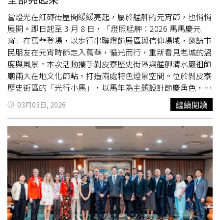
疏運。（圖／嘉義縣政府提供）對此，嘉義縣政府表示，
燈
會
7日確實吸引大量遊客到訪，單日人次突破200萬。為因
當燈光在紅磚街屋間緩緩亮起，屬於艋舺的元宵節，也悄悄
應人潮，縣府動員警察、消防、醫護、志工與相關工作人員
展開。即日起至 3 月 8 日，「燈照艋舺：2026 馬馬慶元
共1286人次投入現場服務，同時加強接駁運輸量能，接駁
宵」在萬華登場，以步行串聯燈飾展區與信仰場域，邀請市
車行駛班次突破1000班，全力協助民眾往返燈區。縣府指
民朋友在元宵時節走入萬華，循光而行，重新看見老城的溫
出，當天重點活動包括無人機展演與大型遊行，吸引大批民
度與風景。本次活動攜手剝皮寮歷史街區與艋舺清水巖祖師
眾參與，整體活動秩序仍大致順利。面對瞬間湧入的人潮，
廟兩大在地文化節點，打造兩處特色燈景空間。位於剝皮寮
縣府也感謝遊客配合現場引導與交通管制。嘉義縣政府表
歷史街區的「光行小馬」，以馬年為主題設計節慶角色，呼
示，此次龐大人潮也提供重要經驗，未來將持續檢討交通管
應老街的歷史肌理與紅磚立面，讓燈景不只是夜晚限定，即
繼續閱讀
03月03日, 2026
制與疏運機制，提升活動服務品質。縣長翁章梁也提醒民
使在白天漫步，也能感受到光的存在與節慶氛圍。燈飾設計
眾，若時間允許，可考慮錯開假日前往賞燈，以分散人潮、
結合拍照打卡動線，讓民眾在參觀歷史街區之餘，也能留下
提升觀賞品質。2026台灣
燈會
預計展出至3月15日，主辦單
屬於自己的節慶影像。康定路上的艋舺清水巖祖師廟，引領
位仍歡迎民眾把握時間前往嘉義，體驗光影與文化交織的年
你跟著光，前行2026！（圖／主辦單位提供）而在艋舺清
度盛會。
水巖祖師廟廟埕打造的「尋光小徑」，則以光座串聯廟埕與
街巷空間，讓燈光與信仰場域自然融合。當夜幕低垂，燈影
映照著廟宇屋脊與街道轉角，行走其間，彷彿在光的指引下
穿越時間，感受信仰與生活交會的城市風景。活動亦響應
2026 台北燈節整體城市動線規劃，將老城節點納入
燈會
行
走路徑之中，延伸燈節能量至街區深處。從西門町到艋舺街