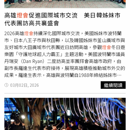
區，從白日到夜晚，民眾可以安排一場屬於自己的元宵光行
路線，體驗不同於大型燈區的老城節慶魅力。期間辦理的導
高雄
燈會
促進國際城市交流 美日韓姊妹市
覽活動，也會帶民眾走進萬華美麗街道，了解在地職人故
代表團訪高共襄盛會
事。（圖／主辦單位提供）此外，為鼓勵更多人實際走入街
區、分享艋舺燈景之美，活動期間同步推出社群留言與分享
2026高雄
燈會
持續深化國際城市交流，美國姊妹市波特蘭
抽獎活動。只要完成指定步驟，即有機會獲得限量好禮，讓
市、日本八王子市與秋田縣，以及韓國姊妹市釜山廣域市與
節慶祝福延續至生活日常。主辦單位也邀請大家在賞燈之
友好城市大田廣域市代表團近日訪問高雄，參觀
燈會
冬日遊
餘，多停留片刻、多走幾條街巷，讓光成為連結城市與人心
樂園「守護地球超人力霸王」主題活動。美國波特蘭市議員
的溫柔陪伴。元宵團圓之際，艋舺的光，不只是一場節慶裝
丹瑞安（Dan Ryan）二度訪高並率團拜會高雄市政府，由
置，而是一份在街區流動的祝福。跟著光走，老城也會在步
副市長羅達生代表市府接待，展現高雄積極推動城市外交的
伐之中，慢慢被重新看見。活動詳情請洽「台北市萬華街區
成果。羅達生表示，高雄與波特蘭自1988年締結姊妹市以
發展協會」Facebook 粉絲專頁
來，已建立逾三十年的深厚情誼。近年雙方交流持續深化並
繼續閱讀
03月02日, 2026
累積具體成果，去（2025）年6月高雄市府回訪並參與波特
蘭玫瑰節，與波特蘭市長威爾森會面。今年玫瑰節花車遊行
也將由高雄女中儀隊接棒演出，象徵兩市友誼的延續。丹瑞
安指出，波特蘭高度重視與高雄在教育、文化等領域的長期
合作關係，並讚賞高雄港區成功轉型為兼具觀光與親子休閒
功能的城市空間。他也肯定高雄公共綠地與親子友善空間規