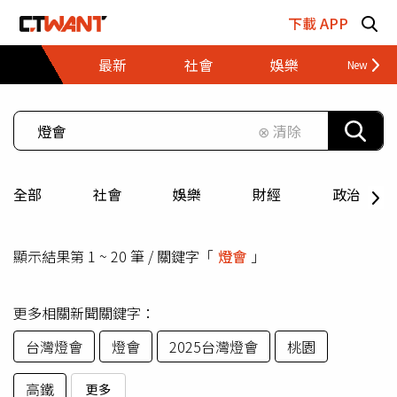
跳至主要內容區塊
下載 APP
最新
社會
娛樂
財經
⊗ 清除
全部
社會
娛樂
財經
政治
顯示結果第 1 ~ 20 筆 / 關鍵字「
燈會
」
更多相關新聞關鍵字：
台灣燈會
燈會
2025台灣燈會
桃園
高鐵
更多