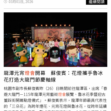
繼續閱讀
03月01日, 2026
也持續加碼規劃「快閃小確幸」活動，包含竹北限定款開運
景，許多孩子因疫情無法外出，失去日常生活的歡樂；劇作
香氛片，還有6、8、13、14、15日會有竹北市民限定的聖
也因此承載著撫慰人心、陪伴成長的深意。「雨馬」巨型裝
光騎士馬術體驗，歡迎大家感受全國獨創的科技美學
燈會
，
置高10公尺、長13公尺，披覆繁花與彩虹色彩，象徵溫柔
詳細參與方式請關注竹北市公所臉書。
而堅定的守護力量；彩虹則寓意雨後迎來和平與幸福，祈願
世界的孩子能重拾笑聲與希望。除「雨馬」外，本次
燈會
也
邀請紙風車劇團與客委會合作的另一齣作品「燈怪」，於3
月7日「TEAM TAIWAN」大遊行中一同現身，為活動增添亮
點。10米高巨型雨馬震撼登場，親子劇燈光秀齊發點亮嘉
義。（圖／嘉義縣政府）翁章梁表示，今日現場許多小朋友
看到「雨馬」巨型裝置與紙風車劇場演出都十分興奮，相信
此次活動將為民眾帶來愉快而難忘的體驗。廖美玲指出，客
家語言文化大使「雨馬」與去年推出的「燈怪」全國首次同
龍潭元宵
燈會
開幕 蘇俊賓：花燈攜手魯冰
台亮相。她也特別感謝嘉義縣政府及紙風車劇團的支持，讓
花打造大龍門節慶軸線
客家文化在
燈會
舞台上與大小朋友相見。此外，翁章梁更穿
戴高空裝備，親自攀登近四層樓高的「雨馬」巨型裝置，從
桃園市副市長蘇俊賓昨（26）日晚間前往龍潭區，出席「春
高處俯瞰
燈會
現場，展現對活動的重視與支持。嘉義縣文化
遊大龍門－115年龍潭元宵藝術
燈會
展覽、魯冰花季暨迎古
觀光局提到，「雨馬」精華版演出與燈光秀場次中將安排問
董踩街開幕點燈儀式」。蘇俊賓表示，龍潭年節最具代表性
答活動，準備限量小禮物與觀眾同樂，讓孩子在參與過程中
的「三朵花」為跨年煙花、元宵花燈與魯冰花，從跨年延續