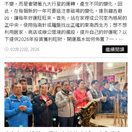
度重要慶典。昨日包括立法委員呂玉玲、市議員徐玉樹、劉
不變，而是會隨著九大行星的運轉，產生不同的變化，因
熒隆、張肇良、客家局長范姜泰基及地方里長等人出席活
此，在每個新的一年可要這注意磁場的變化，達到趨吉避
動。
凶，讓每年好運旺旺來。首先，站在家裡或公司室內格局的
正中央，使用指南針或羅盤找出正確的東南西北方；想不想
利用居家、商店或辦公環境的擺設，提升自己的好運呢？以
下提供2026年投資獲利旺財、開運風水如何佈置？一、
「財帛星」旺財每年不同方位，2026年「財帛星」在東
繼續閱讀
02月22日, 2026
方，「財帛星」主掌財運、投資獲利，開設公司、工廠、店
面的董事長，或買股票、基金的一般投資人或賣車子、保
險、不動產等需要業績的從業人員，可在此方放置「催財轉
水」的流水盆，或者擺設聚寶盆、水晶洞，可提升業績，增
進財源，財運亨通。二、「聚財位」守財客廳斜對角L形角
落，也就是「藏風聚氣」的位置，就是「聚財位」，擺設財
神爺、彌勒佛、水晶球、水晶洞、錢母、財神符。該財位有
什麼要特別注意得地方呢？第1、不可在該位置開門，否則
就沒有財位。第2、該位置不可為走道。第3、不可放置會震
動的東西，如喇叭。第4、不可放置干擾磁場的器具，如電
話總機、電磁爐。第5、不可放置會蒸發的東西，如熱水
瓶。第6、不可放置污穢的東西，如垃圾。若違反了以上其