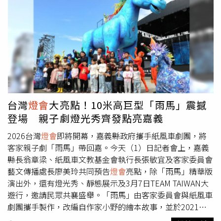
名曲，後頭鋼琴名家盧易之也透過改編樂曲《草螟弄雞公》
帶出情懷，在地興隆國小弦樂團也與之合奏《皇帝協奏曲》
等收尾，精湛琴藝感動聽眾。而聚焦展區也相當有戲，從第
一展區藝術家蔡宜婷以3D列印技術完成《向風而生的光》
中，看見「繁花盛世」理念中「繁花之上，再開繁花」精
神，將風視為生成的力量，螺旋形結構由中心向外展開序列
變化，枝枒與花朵光球交織，形塑一座與自然共生、向環境
敞開的光之生態。而藝術家李宸安「穿影之川」也把生命元
素凝鍊在方艙裡，講述了人類坐在半月形木棧碼頭探索宇
台灣
燈會
大亮點！10米高巨型「雨馬」震撼
宙，永續燈座雷射投影在水霧中，具象地展現了城市「於風
登場 親子劇燈光秀齊發點亮嘉義
中站立，於光中築夢」生生不息的能量。值得一提的是，美
國柯林頓港市長麥克·斯奈德（Mike Snider）假期間也躬
2026台灣
燈會
即將開幕，嘉義縣政府攜手紙風車劇團，將
逢其盛竹北光節園區，斯奈德對竹北光節結合藝術與科技的
客家親子劇「雨馬」帶回嘉。今天（1）日記者會上，嘉義
軟實力讚譽有加，其中「水漂」藝術更是令他印象深刻，他
縣長翁章梁、紙風車文教基金會執行長張敏宜及客家委員會
也穿上了鄭朝方送上的「竹北限定版運動外套」，溫暖地展
藝文傳播處長廖美玲共同預告
燈會
亮點，除「雨馬」精華版
現外交能量。由「雜波 ZAP」創作的《水漂》在2026「竹
演出外，還有燈光秀、靜態展示及3月7日TEAM TAIWAN大
北光節」展出，裏頭互動裝置讓民眾重溫童趣。（圖／翻攝
遊行，邀請民眾共襄盛舉。「雨馬」由客家委員會與紙風車
自竹北市公所媒體群組）鄭朝方預告，7日將迎來小男孩、
劇團攜手製作，改編自作家小野的繪本故事，並於2021年
帕拉斯樂團、呂思緯、ZORN等卡司組成「光節演唱會」，
推出。作品誕生於全球新冠疫情蔓延、人心不安的時代背