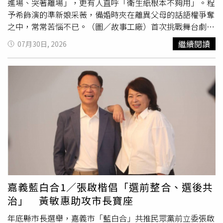
進場、哭著離場」，更有人直呼「衛生紙根本不夠用」。程
予希飾演的準新娘采薇，備婚時夾在離異父母的話語權爭奪
之中，常常苦惱不已。（圖／故事工廠）首次挑戰舞台劇的
程予希坦言，三場首演讓她彷彿回到學生時期面對大考，不
繼續閱讀
07月30日, 2026
僅失眠4天、拉了3天肚子，首演上半場更因不滿意自己的表
現，忍不住在後台情緒潰堤；但想到下半場仍得繼續演出，
只能立刻調整心情、重新上場，她分享故事工廠總監黃致凱
曾告訴她：「劇場是很殘酷的，不能重來，你只能繼續演下
去；但劇場也很美，你都能感受到觀眾的笑聲、掌聲、啜泣
聲。」每次演出前，她都會獨自在側台禱告，提醒自己放下
筆記、好好享受當下，並感性表示：「第一次參與劇場演
出，就能和這麼棒的團隊一起，真的是一件很幸運的事。」
李天柱（左）飾演的生父，對於女兒的婚禮堅持許多自己的
意見。（圖／故事工廠）程予希在舞台劇《婚禮上的小抄》
飾演準新娘采薇，在籌備婚禮時夾在生父、養父及離異父母
之間；從喜帖、喜餅、主桌座位到誰擔任主婚人，每一項備
嘉義藍白合1／張啟楷倡「選前整合、選後共
婚程序都成為家人必須共同作答的人生考題，這段父女關
治」 黃敏惠助攻市長寶座
係，也讓程予希想起童年時最深刻的被愛記憶，她透露，小
時候家中經濟較辛苦，父母幾乎同時做著兩份以上的工作，
年底縣市長選舉，嘉義市「藍白合」共推民眾黨前立委張啟