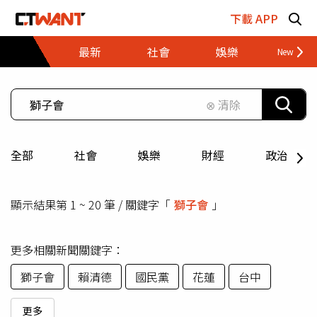
跳至主要內容區塊
下載 APP
最新
社會
娛樂
財經
⊗ 清除
全部
社會
娛樂
財經
政治
顯示結果第 1 ~ 20 筆 / 關鍵字「
獅子會
」
更多相關新聞關鍵字：
獅子會
賴清德
國民黨
花蓮
台中
更多