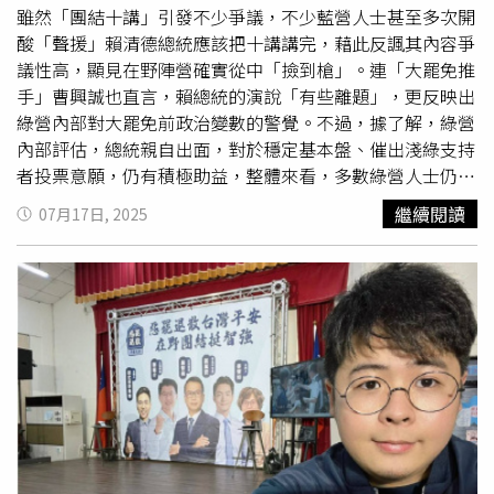
金牌。他估算，現場若要恢復原狀，垃圾清運、修繕與復原
雖然「團結十講」引發不少爭議，不少藍營人士甚至多次開
至少得花上50萬元。目前林男已著手提告，並表示會提起刑
酸「聲援」賴清德總統應該把十講講完，藉此反諷其內容爭
事與民事訴訟雙管齊下，最後還不忘補上一句「「那些蛆都
議性高，顯見在野陣營確實從中「撿到槍」。連「大罷免推
比她還有行動力，真的佩服」。
手」曹興誠也直言，賴總統的演說「有些離題」，更反映出
綠營內部對大罷免前政治變數的警覺。不過，據了解，綠營
內部評估，總統親自出面，對於穩定基本盤、催出淺綠支持
者投票意願，仍有積極助益，整體來看，多數綠營人士仍認
為此舉「利大於弊」。據了解，綠營內部確實傳出雜音，認
繼續閱讀
07月17日, 2025
為部分演講內容偏鋒、不夠審慎，甚至有人坦言「根本沒看
完」，盼總統能微調講稿內容。但整體來看，民進黨內部仍
認為此系列演說有愈講愈好趨勢，且有助於穩定支持者信
心，對抗罷免壓力。內部人士表示，賴清德團結十講雖然傳
出爭議，但目前演講多集中於「
獅子會
」等特定社團場合，
目的在於穩定基本盤，與一般民眾接觸有限，對罷免三階的
實質影響也不會太大。另一地方人士則認為，總統親自上場
發聲，以其高度與號召力，對於中間偏綠選民而言反而有激
勵作用，或許能激發更多人出面投票，對罷免戰有實質助
力。如今距離罷免第三階段投票僅剩不到一個月，原先預估
罷免成功席次可達8席，近期卻風向驟變，傳出罷團保守預