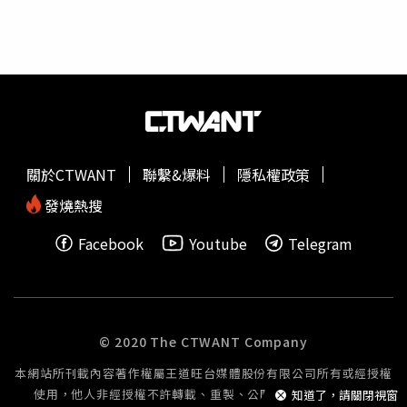
鹿・集結濟南路」。（圖／方萬民攝）「不過，最終罷免席
法不惹議很難。該立委也預測，類似司法「雙標」若一再重
次究竟落在幾席，仍需看最後十天的情況」，一位綠營幕僚
演，將成藍軍在罷免投票前衝刺反罷的利器。曾遭北檢偵
表示，因為這也是全台第一次大罷免，與選舉不同之處，是
辦、高檢署最後判決緩起訴的「罷吳四君子」之一、立委羅
去各地拜票的時間不會拉到那麼長，目前全黨上下就是全身
智強辦公室主任陳冠安就在臉書發文，北檢先前抓他，要求
心投入催出罷免票，最終到底會罷免掉幾席，仍須看民眾出
交保金20萬，手機、電腦、平板全部被扣押，個人隱私全部
門投票的意願為何。
一覽無遺，最後查了兩個月，以犯罪嫌疑不足，不起訴。即
使如此，他也從未在社群上嚴厲譴責司法機關，就是配合調
查。陳冠安說，但是看到害死豐原5條人命的詐騙集團份
關於CTWANT
聯繫&爆料
隱私權政策
子，15萬交保，他真的對司法機關感到無比憤怒。不只是
他，有民眾在網路上貼檢察官的梗圖，過去在質詢時不斷聲
發燒熱搜
稱不介入個案的鄭銘謙，立馬下令嚴懲速辦。最後，短短時
Facebook
Youtube
Telegram
間裡就抓到人，然後聲押禁見。陳冠安問「這不是介入個
案，什麼才是介入個案？」，他也要問鄭銘謙，法務部長為
何可以要求偵辦檢察官「嚴懲」民眾？陳冠安指出，若真有
縝密的暴力犯罪計畫，那當然要依法處置，但若沒有規劃任
何暴力犯罪計畫，也沒有真的要對司法人員進行具體的攻擊
© 2020 The CTWANT Company
行為，而只是單純製作圖卡，表達對司法機關的政治立場，
本網站所刊載內容著作權屬王道旺台媒體股份有限公司所有或經授權
有需要侵害民眾人權到這種地步嗎？這擺明不是追求司法正
使用，他人非經授權不許轉載、重製、公開播送或公開傳輸。
知道了，請關閉視窗
義，而只是嚴懲報復。「更誇張的是，法院的裁定收押理