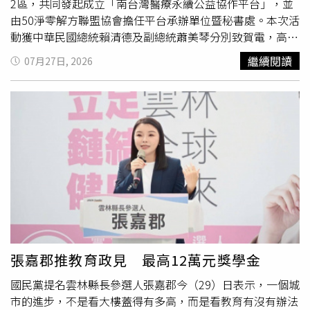
2區，共同發起成立「南台灣醫療永續公益協作平台」，並
由50淨零解方聯盟協會擔任平台承辦單位暨秘書處。本次活
動獲中華民國總統賴清德及副總統蕭美琴分別致賀電，高雄
市議員林智鴻亦親自出席，肯定健康深耕理念及醫療永續合
繼續閱讀
07月27日, 2026
作方向，展現中央與地方對健康臺灣政策及跨域合作推動醫
療永續的重視。 50淨零解方聯盟協會理事長謝伯彬表示，
今天不是只辦一場論壇，而是正式成立一個可持續運作的平
台；13家醫院，是平台成立的開始，而不是終點。未來將持
續打造南台灣最大的醫療永續公益合作平台，透過醫療院
所、公益社團、中小企業及ESG解方夥伴的跨域合作，協助
串聯健康深耕、智慧醫療、低碳改善、社區照護、人才培育
及供應鏈合作等資源 ，並建立後續媒合與合作機制，讓醫
療永續從政策願景落實為具體行動，同時促進地方產業升級
與跨域資源整合。全體ESG健康深耕供應鏈夥伴合影。（圖
片來源／主辦單位）本次論壇亦獲得迎蜂有限公司、開啟品
牌行銷顧問、福味樂生物科技有限公司、亞德隆貿易有限公
張嘉郡推教育政見 最高12萬元獎學金
司、荷緻時尚、大久國際有限公司以及有裕婚禮蛋糕等企業
國民黨提名雲林縣長參選人張嘉郡今（29）日表示，一個城
共同支持，集結智慧醫療、健康照護、節能設備、教育訓
市的進步，不是看大樓蓋得有多高，而是看教育有沒有辦法
練、社會影響力、長照服務及ESG顧問等不同領域資源，共