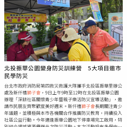
肆無忌憚地與小美牽手逛街，或是留宿於小美家，阿華還直
接搬走，和小美住到婆婆的豪宅，讓她獨自扶養子女9年。
小芳指出，她每個月賺2.5萬元，阿華扶養費給的很少，她
也因為多年以來的壓力，導致罹患乳癌，所以她要對小美提
告，而其實2016年小美就要賠償10萬，她沒付還繼續跟阿
華交往，還被小孩發現睡同一張床。小美辯稱，2人是普通
朋友，小芳不能提出證據證明2人有逾越一般社交往來的行
為，也質疑小芳重複提告，不過法官看了證據後認為，
2023年2人還是同居睡一起，而前案跟本案的時間點、行為
也不同，不算重複起訴。最後法官依雙方身分、地位、經濟
北投振華公園變身防災訓練營 5大項目邀市
情況等，判小美要賠償35萬元。可上訴。
民學防災
台北市政府消防局第四救災救護大隊攜手北投區振華里辦公
處及新仟禧
獅子會
，9日上午9時至12時在北投區振華公園
辦理「深耕社區關懷青少年暨親子樂活防災宣導活動」，邀
請市民朋友齊聚歡度美好週末。新仟禧
獅子會
長期關注青少
年議題，並積極與本市各機關合作推廣防災教育，持續投入
社區公益行動。今年適逢振華公園地下停車場完工啟用，特
別結合場域資源舉辦此次防災活動。本次活動設有多個由消