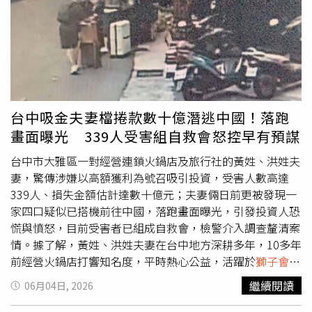
況不如預期，資金缺口逐漸擴大。部分受害人表示，兩人在
事發前曾向火鍋店幹部透露投資失敗並已出國，消息傳出
後，不少投資人趕往店面了解情況，卻發現店家早已停業。
目前受害人已成立自救會展開串聯。據了解，自救會統計受
害人數已達339人，部分民眾投入金額從數十萬元到數千萬
元不等，損失金額初估達數億元，亦有受害者家屬認為實際
規模可能更高。另有45名損失較重的投資人組成專屬群組，
台中吸金夫妻檔捲款數十億潛逃中國！落跑
研議後續法律追償事宜。警方表示，由於案件涉及龐大投資
畫面曝光 339人受害組自救會怒控早有預謀
糾紛，且疑似涉及不法吸金情事，已成立專案小組擴大偵
辦，並報請台中地檢署檢察官指揮調查。警方呼籲相關受害
台中市大雅區一對經營連鎖火鍋店及旅行社的黃姓、洪姓夫
人儘速備妥借據、匯款紀錄及相關投資文件，向警方正式報
妻，驚傳涉嫌以高額獲利為號召吸引投資，受害人數高達
案，以利後續金流比對與證據蒐集。據警方掌握，黃姓與洪
339人、損失金額估計達數十億元；夫妻倆日前更被發現一
姓夫妻目前已離境，後續將持續追查資金流向及名下資產狀
家四口疑似已搭機前往中國，落跑畫面曝光，引發投資人恐
況。外傳兩人名下擁有約20筆不動產，檢警未來將進一步清
慌與憤怒，目前受害者已組成自救會，檢警介入調查釐清案
查相關財產，作為後續追償的重要依據。除了投資人之外，
情。據了解，黃姓、洪姓夫妻在台中地方深耕多年，10多年
火鍋店停業也衝擊基層員工生計。台中市政府勞工局證實，
前經營火鍋店打響知名度，平時熱心公益，活躍於
獅子會
、
目前已有18名員工提出勞資爭議調解申請，案件均已受理。
婦女會等各類社團，並陸續拓展旅行社、徵信社等事業版
繼續閱讀
06月04日, 2026
勞工局表示，將全力協助勞工爭取應有權益，若業者確實停
圖，在地方人脈廣泛、形象良好。近年來，夫妻倆以高額利
業並涉及欠薪、退休金或資遣費問題，也可依規定申請歇業
息吸引親友及社團成員投資，不少人投入數百萬至數千萬元