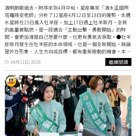
透過本次捐贈產生拋磚引玉的效果，吸引更多社會資源投入
支持警政工作。
清明節剛過去，時序來到4月中旬，星座專家「清水孟國際
塔羅篠安老師」分析了12星座4月12日至18日的運勢，本週
水星將在15日進入牡羊座，加上17日遇上牡羊新月，全新
的能量被點燃，是一段適合「主動出擊、勇敢開始」的時
間，會更加清楚自己想要什麼，也更有勇氣去爭取。●牡羊
座新月發生在牡羊座的本命領域，也是一個全新開始。無論
是外在形象、人生方向或目標，都有重新啟動的機會。本週
牡羊特別有衝勁，也容易做出快速決定，建議在行動前多一
繼續閱讀
04月11日, 2026
點覺察，會讓人走得更穩更遠。●金牛座這週比較偏向內在
整理期，情緒與潛意識訊息會變得明顯。金牛可能會想暫時
遠離人群，給自己一點空間，好好休息與沉澱。適合冥想、
療癒或整理過去未完成的情緒。慢下來，也是為了更清楚前
進方向。●雙子座這星期人際與社群運勢提升，容易認識新
朋友或接觸不同領域的人。本週雙子適合多參與聚會或經營
社群，會有意想不到的機會出現，想法也更容易被看見與認
同。而雙子的連結，正在帶來機會●巨蟹座這星期有關於事
業與目標宮位被啟動，巨蟹會開始思考自己的定位與未來方
向。本週可能會有新的責任或機會出現，雖然壓力增加，同