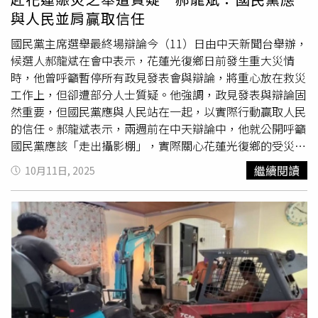
理消耗能量的人際關係、舊習慣與情緒包袱，也很適合靜
與人民並肩贏取信任
心、療癒、休息。水瓶會逐漸釐清什麼才是真正適合自己的
方向。這一週是為下一階段做準備的過渡期，慢一點，反而
國民黨主席選舉最終場辯論今（11）日由中天新聞台舉辦，
更穩。●雙魚座本週社交生活、團隊與人脈運回溫，新朋
候選人郝龍斌在會中表示，花蓮光復鄉日前發生重大災情
友、新合作、新社群正在靠近自己，也可能出現對未來有幫
時，他曾呼籲暫停所有政見發表會與辯論，將重心放在救災
助的重要連結。雙魚會開始看清長期目標，也適合規劃未來
工作上，但卻遭部分人士質疑。他強調，政見發表與辯論固
的合作藍圖。這一週是為人生下一階段鋪設人脈與資源網絡
然重要，但國民黨應與人民站在一起，以實際行動贏取人民
的重要時期。
的信任。郝龍斌表示，兩週前在中天辯論中，他就公開呼籲
國民黨應該「走出攝影棚」，實際關心花蓮光復鄉的受災鄉
親。上週更有18位立委共同呼籲，應將重心放在救災工作
繼續閱讀
10月11日, 2025
上。他強調，自己從善如流，親自前往花蓮光復參與災後重
建。他提及，身為曾任紅十字會秘書長的他，透過紅十字會
協助，共募得700萬元善款，並協調將
獅子會
300A分會捐贈
的2000個電鍋送抵花蓮災區。黨主席的工作，不只是坐在
攝影棚裡罵民進黨，而是要與人民站在一起，幫助需要幫助
的人。「黨員固然關心黨主席選舉，政見發表與辯論固然重
要，但當全民都在關心花蓮災情時，國民黨不能只在意自身
的選舉。」談及花蓮縣的災情，他表示，在花蓮期間看見許
多感人的故事，許多來自的世界各國的友人前進光復鄉幫助