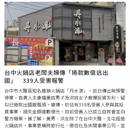
事實認定及工資墊償。據了解，部分員工因長期信任負責
資金，甚至有人砸下上億元，希望藉此獲取穩定收益。受害
人，不僅在公司任職，也將個人積蓄投入相關投資計畫，甚
者指出，夫妻倆會開立包含本金與利息的本票作為擔保，初
至有人將薪資帳戶交由對方操作。未料事件爆發後，帳戶資
期也確實按時支付利息，讓不少投資人嘗到甜頭後選擇將獲
金幾乎被提領一空，多年存款瞬間化為烏有，成為本案另一
利再投入，甚至介紹親友加入，形成「吃好逗相報」效應。
群受害者。隨著受害人數持續增加，檢警正全力釐清實際受
不過整個投資模式相當低調，會員間鮮少公開討論，通常只
害規模、涉案金額及相關刑事責任，黃姓夫妻目前行蹤以及
有熟識成員私下交流時才得知彼此都有參與。地方人士透
是否涉及詐欺、非法吸金等罪嫌，仍有待進一步調查確認。
露，黃、洪夫妻近2、3年仍頻繁出席各種公開活動，但幾乎
未曾聽聞其投資事業細節，如今卻爆出鉅額吸金疑雲，令許
多人感到震驚。受害者組成的自救會目前區分為「輕微組」
294人及「重災組」45人，不少人投入畢生積蓄，擔心血本
台中火鍋店老闆夫婦傳「捲款數億逃出
無歸。更令投資人憤怒的是，監視器畫面顯示，黃男日前身
國」 339人受害報警
穿花襯衫在住家門前等候接送車輛，隨後洪女與孩子提著大
包小包行李現身，一家四口搭車前往機場，宛如準備出國旅
台中市大雅區知名連鎖火鍋店「丹水滾」，近日傳出無預警
遊。由於時間點恰與投資案爆發危機相近，受害者痛批夫妻
停業，負責人夫妻檔黃姓男子及洪姓女子被爆投資失利，疑
倆早有捲款潛逃預謀，如今人已身在中國避風頭，追討難度
似已捲款出國避風頭。據傳，初估有339名受害人參與其投
大增。目前已有投資人向警方報案，大雅警分局表示，全案
資事業，損失金額達數億元，目前受害人已成立自救會並向
已報請台中地檢署指揮偵辦，將釐清是否涉及非法吸金、詐
警方報案。據了解，黃男、洪女除了在台中大雅、北屯經營
欺及違反銀行法等相關刑責。
火鍋店外，事業更橫跨旅行社、徵信社及休閒事業公司，並