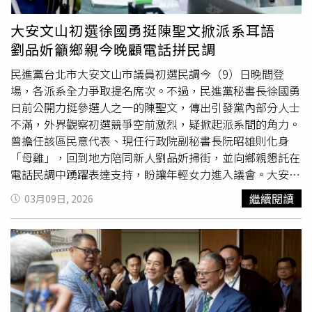
時也是被肯定的時刻。勇敢承擔，就會被看見。●獅子座這
個星期獅子的視野正在打開，適合學習新知、規劃旅行或思
大安文山初選徐國勇挺陳聖文掀派系耳語
考更長遠的未來方向。
獅子會
開始想要跳脫原本的框架，追
劉品妡籲鄉親今晚顧電話拼民調
求更大的舞台。可以試著走出去，世界將會回應。●處女座
這週處女容易觸碰到較深層的情緒與關係議題，特別是關於
民進黨台北市大安文山市議員初選民調今（9）日晚間登
信任、金錢或親密關係。本星期也適合誠實面對內在，也重
場，各派系全力爭取提名席次。不過，民進黨秘書長徐國勇
新調整與他人的連結方式。真正的轉變，將來自內在的釋
日前公開力挺參選人之一的陳聖文，傳出引發黨內部分人士
放。●天秤座這個星期天秤的感情與合作關係將成為焦點，
不滿，外界觀察初選競爭空前激烈，疑掀起派系間的角力。
可能會重新思考一段關係的平衡，或遇到需要做出選擇的情
曾擔任該區民意代表、現任行政院副秘書長阮昭雄則化身
況。適合坦誠溝通，讓關係回到更健康的位置。好的關係，
「母雞」，回到地方陪同新人劉品妡掃街，並向鄉親懇託在
是彼此互相成長。●天蠍座這星期天蠍的工作與生活節奏開
電話民調中踴躍表達支持，盼讓年輕女力進入議會。大安文
始變得忙碌，但也是建立新習慣的好時機。這週很適合重新
山選區選民結構長期呈現「藍大於綠」，民進黨在該區選舉
繼續閱讀
03月09日, 2026
調整作息、開始運動或改善工作流程，會讓天蠍更有掌控
表現往往不如預期。以上屆市議員選舉為例，民進黨當時提
感。穩定的日常生活，就是最強的力量。●射手座這個星期
名5人參選，最終僅3人當選、2人落馬。為集中選票、爭取
射手的創造力與戀愛運提升，會更想表達自己、做自己喜歡
席次最大化，黨中央有意在年底大選改提名4席。由於趙怡
的事。本週適合發展興趣、約會或投入讓你快樂的事情，能
翔轉任國安會後留下席次空缺，因此除了現任議員王閔生與
量會越來越流動。當射手感受到快樂，世界也會亮起來。●
簡舒培爭取連任外，另有5位新人角逐2席提名，競爭相當激
摩羯座這週有關於家庭與內在安全感議題浮現，摩羯可能會
烈。隨著民調初選逼近，身為民進黨秘書長的徐國勇日前在
想整理居家環境，或重新思考與家人的關係。這是一段回到
一場
獅子會
活動中公開力挺前台北市黨部副執行長陳聖文