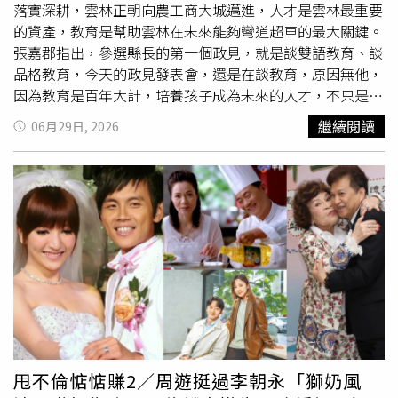
落實深耕，雲林正朝向農工商大城邁進，人才是雲林最重要
同投入南台灣醫療永續推動。主辦單位50淨零解方聯盟協會
的資產，教育是幫助雲林在未來能夠彎道超車的最大關鍵。
國際公關發言人温志文表示，企業不只是供應鏈夥伴，更是
張嘉郡指出，參選縣長的第一個政見，就是談雙語教育、談
推動健康促進、永續治理與社會責任的重要力量，期望透過
品格教育，今天的政見發表會，還是在談教育，原因無他，
論壇建立醫療院所與企業間的合作橋梁，攜手打造兼具健康
因為教育是百年大計，培養孩子成為未來的人才，不只是投
照護、社會影響力與永續發展的醫療生態圈。論壇將聚焦健
資孩子的未來，也是增加雲林的競爭力。「立足雲林、鏈結
康促進、醫療永續、產業媒合及人才培育四大主軸，透過主
繼續閱讀
06月29日, 2026
全球、健康未來」，張嘉郡續指，這是自己給孩子們的承
題論壇、政策分享、解方短講及供應鏈媒合交流，協助醫療
諾，希望雲林的孩子們不用辛苦到外縣市去求學，未來可以
院所盤點永續需求，並串聯智慧醫療、節能設備、健康促
在地就學，更可以在地就業，不用再辛苦外漂，這也是很多
進、長照服務、教育訓練、ESG顧問及低碳採購等多元資
家長與老師共同的期望。為了鼓勵優秀的雲林學子可以留鄉
源，促進醫療院所、公益團體與企業間的資源對接，建立跨
升學，張嘉郡祭出獎學金計畫，只要會考成績達5A6+以上
域合作機制，為後續合作奠定基礎。除促進醫療供應鏈合作
且作文5級分以上者，可獲6萬元獎學金；成績達5A8+以上
外，論壇由國際
獅子會
300E-2區葉金淑總監串聯醫療院所
者可獲8萬元；達5A10+且作文5級分者可獲10萬元；若達
及地方公益資源，共同建構健康深耕合作平台，未來透過社
5A10+且作文6級分者，則可獲最高12萬元獎勵。張嘉郡
區健康促進、健康知識推廣及公益服務等合作模式，協助醫
說，國小畢業後設籍雲林滿三年，透過免試或直升雲林的高
院實踐ESG社會責任，讓醫療服務從院內延伸至社區，擴大
中職，在校期間每學年成績在前1％，可獲得2萬元獎學金，
健康照護與永續治理的影響力，徹底落實賴清德總統推動之
未來若以縣內高中職學生身分參加大學學測或四技二專統測
健康深耕計畫醫療永續。以論壇為起點，持續推動醫療永續
獲得滿級分成績，縣府再加發20萬元獎勵金。張嘉郡表示，
生態圈，本次論壇邀集南台灣13家醫療院所、超過50家供
甩不倫惦惦賺2／周遊挺過李朝永「獅奶風
面對全球化競爭、AI科技浪潮及少子化挑戰，自己提出的獎
應商及40個公益社團共同參與，透過論壇交流、攤位展示、