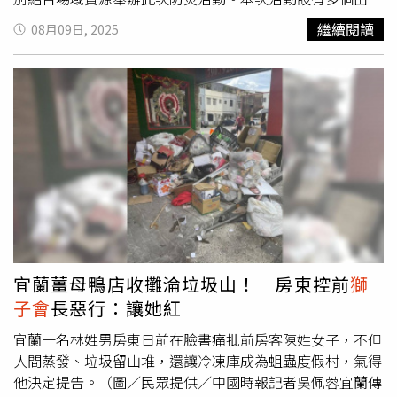
防局規劃的互動攤位，包含「溺境求生」、「C哈學習」、
繼續閱讀
08月09日, 2025
「立坑救助」及「消防小尖兵」；另有住宅防火安全專區，
包含「住宅保命神器」、「住宅防火安全」及「爐火瓦斯安
全站」等防災宣導攤位，在輕鬆氛圍中讓民眾操作體驗與互
動學習，強化防災、防火知識，共同凝聚社區防災意識。消
防局提醒市民朋友，夏季氣溫屢創新高，水上活動成為許多
民眾夏日消暑的首選，戲水雖然舒暢，但安全更不可忽視，
務必選擇設有救生員的水域並提高警覺；同時，適逢臺灣颱
風季節，市民朋友除應平時提升防災意識，更須提前做好居
家防颱準備，如清理排水系統、檢查窗戶密合、備妥緊急用
品等，皆為守護安全的重要步驟；消防局亦建議市民朋友下
載「臺北市行動防災App」，就能透過手機即時掌握最新的
氣象資訊、水情資訊與所在地區之災害警示資訊，及早採取
宜蘭薑母鴨店收攤淪垃圾山！ 房東控前
獅
行動，為自身與家人多添一分保障。
子會
長惡行：讓她紅
宜蘭一名林姓男房東日前在臉書痛批前房客陳姓女子，不但
人間蒸發、垃圾留山堆，還讓冷凍庫成為蛆蟲度假村，氣得
他決定提告。（圖／民眾提供／中國時報記者吳佩蓉宜蘭傳