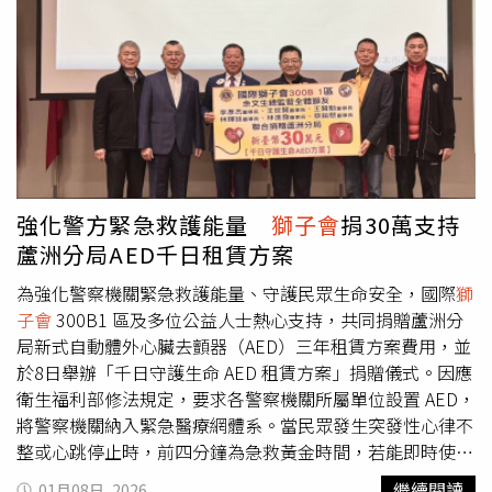
在家「顧電話」，支持願意做事、有即戰力的年輕人。阮昭
備，並在行有餘力下幫助別人。另外，面對地緣政治變化不
雄（中）過去力挺趙怡翔接棒地方服務，如今趙怡翔轉任國
能掉以輕心，避免在事情發生時毫無準備。因此，上任後在
安會職務，他呼籲鄉親，支持曾任趙辦公室助理的劉品妡進
總統府成立「全社會防衛韌性委員會」，提出多項重點主
入議會為民發聲。（圖／黃耀徵攝）
軸，加強並善用鄰里平時的訓練，在必要時加以應用，達到
全民防災的目標。賴清德指出，在內政部與消防署共同努力
下，去年已培訓了6萬8千名防災士，今年也要繼續努力，希
望達成培訓10萬名防災士的目標。同時感謝內政部、臺中市
政府、消防局、逢甲大學、防災研究中心團隊共同參與這項
防災士培訓計畫。賴清德指出，在場學員皆已成為合格的防
強化警方緊急救護能量
獅子會
捐30萬支持
災士，之後就可以協助鄰里、社區進行風險盤點工作，也能
蘆洲分局AED千日租賃方案
帶領實地演練、建立聯絡網絡，讓資訊更快、行動更準、照
顧更到位。並肯定何欣純立法委員積極推動臺中市各項建
為強化警察機關緊急救護能量、守護民眾生命安全，國際
獅
設，爭取中央資源照顧地方在社會福利上的需求，也高度支
子會
300B1 區及多位公益人士熱心支持，共同捐贈蘆洲分
持防災士制度以及全社會防衛韌性。最後，賴清德再次感謝
局新式自動體外心臟去顫器（AED）三年租賃方案費用，並
大家參與這項防災士培訓計畫。並表示，社區多一分安全，
於8日舉辦「千日守護生命 AED 租賃方案」捐贈儀式。因應
國家就多一分穩定，期勉未來有更多行業與團體一起來投入
衛生福利部修法規定，要求各警察機關所屬單位設置 AED，
防災士培訓。
將警察機關納入緊急醫療網體系。當民眾發生突發性心律不
整或心跳停止時，前四分鐘為急救黃金時間，若能即時使用
AED 進行電擊，有助於心臟恢復正常節律，對於搶救生命具
繼續閱讀
01月08日, 2026