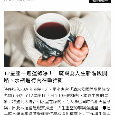
有關鍵性影響。國際
獅子會
300B1 區長期投入公益、關懷
社會安全。余文生獅友接任2025-2026年度總監後，特別關
心警政需求，得知本分局 AED 設備老舊面臨更新困境後，
隨即號召獅友及多位企業界公益人士共同響應。本次由林輝
廷、林進發、蔡鋊懸、李彥杰董、王世賢、王贊勳與全體獅
友聯合捐助新臺幣 30 萬元，捐贈蘆洲分局為期三年的AED
設備租賃費用，實現「千日守護生命」的目標。不同以往一
次性的捐贈，缺乏後續耗材更新及維護費用；本次捐贈AED
採用租賃方案，於合約內由專業廠商負責定期檢測與維護，
並免費更換零件及耗材，不僅減少警政單位管理負擔，也讓
警政預算得以優先投入治安維護、交通安全、警用裝備汰換
及同仁照顧等核心警政工作。蘆洲分局長王耀輝表示，感謝
12星座一週運勢曝！ 魔羯為人生新階段開
國際
獅子會
300B1 區余文生總監以所有參與捐助的公益人
路、水瓶進行內在斷捨離
士對警政工作與警察同仁的支持，成為警察守護生命、維護
治安的重要後盾。並期盼藉由本次捐贈拋磚引玉，吸引更多
時序進入2026年的第4天，星座專家「清水孟國際塔羅篠安
社會公益團體與人士投入，共同打造更安全、更安心的生活
老師」分析了12星座1月4日至10日的運勢，本週主要的星
環境。
象，將遇到太陽合相水星在摩羯、而太陽也同時合相火星摩
羯，因此本週會是現實推進、人生重整的摩羯強能量。●牡
羊座本週會明顯感覺到責任感被推到檯面上，工作與生活中