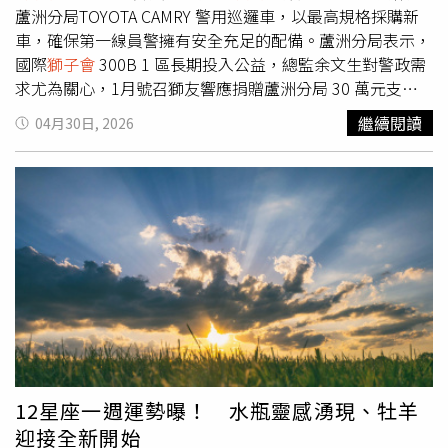
蘆洲分局TOYOTA CAMRY 警用巡邏車，以最高規格採購新
車，確保第一線員警擁有安全充足的配備。蘆洲分局表示，
國際
獅子會
300B 1 區長期投入公益，總監余文生對警政需
求尤為關心，1月號召獅友響應捐贈蘆洲分局 30 萬元支持
「AED 千日守護生命專案」，近期在得知分局因公務造成車
繼續閱讀
04月30日, 2026
輛損毀後，再度與主計長李彥長共同發起捐車行動，得到崇
利建設、智發營造、千岩營造等多家企業與民防、義警中隊
長大力支持，眾人對於車輛的安全配備極為重視，並趕在30
日完成掛牌，立即投入治安工作。蘆洲分局特別舉辦警用巡
邏車捐贈儀式，邀請所有參與本次捐贈的善心人士參加，為
了將員警的執勤安全放在首位，該輛巡邏車在汽車挑選、安
全配備等都以最高規格方式採購，配合驗車完成掛牌，可立
即投入第一線治安工作。蘆洲分局長王耀輝表示，感謝余文
生和李彥杰兩位捐贈發起人古道熱腸，也感謝所有響應參與
捐贈的公益人士對警政工作與警察同仁的支持，成為警察守
護生命、維護治安的重要後盾。受邀觀禮的新北市議員彭佳
芸也對
獅子會
發揮「We serve」的精神給予高度讚揚，認
12星座一週運勢曝！ 水瓶靈感湧現、牡羊
為警察站在第一線保護人民，其裝備需求應獲得重視，期盼
迎接全新開始