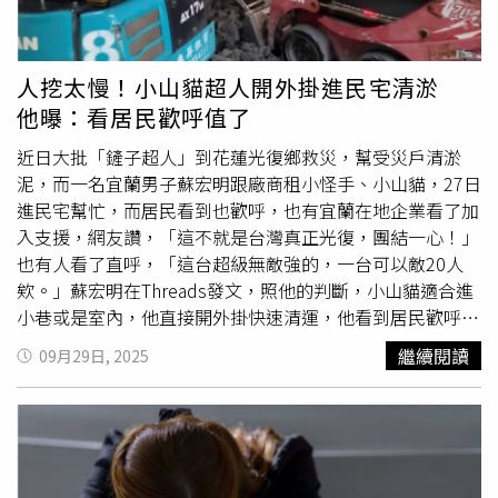
災民清理家園，展現跨國善心。郝龍斌也提到，結束花蓮行
程北上途中，他經過宜蘭並受邀與黨代表簡短會面，呼籲地
方鄉親就近支援花蓮救災。然而，竟遭同志偷拍照片並造謠
人挖太慢！小山貓超人開外掛進民宅清淤
稱他「根本沒去花蓮」，令他深感遺憾。他藉此沉痛呼籲，
他曝：看居民歡呼值了
國民黨內應該重視比選舉與辯論更重要的價值，例如關懷人
民、建立互信與維繫團結。雖然黨員都在關注黨主席選舉，
近日大批「鏟子超人」到花蓮光復鄉救災，幫受災戶清淤
但更應該意識到，全民真正關心的是「國民黨在做什麼」，
泥，而一名宜蘭男子蘇宏明跟廠商租小怪手、小山貓，27日
全體同志應回歸初衷，以實際行動贏回人民的信任與支持。
進民宅幫忙，而居民看到也歡呼，也有宜蘭在地企業看了加
入支援，網友讚，「這不就是台灣真正光復，團結一心！」
也有人看了直呼，「這台超級無敵強的，一台可以敵20人
欸。」蘇宏明在Threads發文，照他的判斷，小山貓適合進
小巷或是室內，他直接開外掛快速清運，他看到居民歡呼的
那刻也值得了，土那麼厚人要怎麼挖，「他們挖二天才一
繼續閱讀
09月29日, 2025
間，太慢了。」此文一出，不少網友紛紛留言「這種應該是
要官方花錢去請，不能只是靠愛心」、「很多清運公司和工
程行無償的把機具從外縣市載過來幫忙，很偉大」、「這台
超級無敵強的，一台可以敵20人欸，真是謝謝你們了」、
「門口必須夠大才進的去，然後也要請屋主在場，避免因為