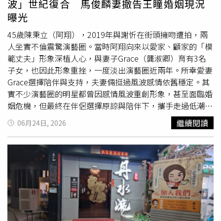
波」世紀復合 馬俊麟妻撤告王瞳婚姻現況
學金計畫，這不只是在為雲林留住人才，也是在跟外縣市競
合作備忘錄簽訂，作為後續一對一媒合的重要基礎。主辦單
曝光
爭搶人才，就像已經退休的師鐸獎吳順火校長所說，透過教
位期盼藉由本次論壇建立南台灣醫療永續與健康深耕ESG供
育讓孩子有成就，這是孩子們「來自雲林」的驕傲。張嘉郡
應鏈媒合平台，持續串聯醫療院所、公益團體、政府資源與
45歲陳秉立（阿翔），2019年與謝忻在街頭擁吻遭拍，兩
說，也會規劃設立「國際雙語遊學示範學校」，結合國際
獅
企業夥伴，推動健康促進、醫療永續及產業合作，並由開啟
人坐實不倫震驚演藝圈。當時阿翔向來以愛家、顧家的「模
子會
、扶輪社、同濟會及青年商會等民間資源，推動國際學
品牌行銷顧問打造社會影響力，逐步形成可複製、可持續的
範丈夫」形象深植人心，與妻子Grace（龔淑卿）育有3名
生交換與遊學計畫，打造雙向交流平台，讓雲林學子走向世
跨域合作模式，讓醫療永續從單一活動發展為長期合作機
子女，也因此形象重挫，一度淡出演藝圈近兩年。所幸愛妻
界，也讓世界走進雲林。除了獎勵孩子努力學習之外，健康
制，未來，平台將持續由50淨零解方聯盟協會擔任平台秘書
Grace選擇陪伴與支持，夫妻倆挺過風波感情依舊穩定。其
也是非常重要，張嘉郡提出全國首創的「學童健康e起來．
處，串聯政府、醫療院所、公益團體及企業資源，推動健康
實不少演藝圈的明星都曾因感情風波重創形象，甚至面臨婚
健康醫學校計畫」，建立完整且持續的健康照護機制，未來
深耕、醫療永續與ESG治理，讓更多地區醫院共同加入，逐
姻危機，但最終在伴侶選擇原諒與陪伴下，攜手走過低潮，
與臺灣大學醫學院、在地醫療院所及專業醫療團隊合作，讓
步形成可複製、可持續的合作模式。
也讓外界見證婚姻中的包容與修復力量。周遊和李朝永上演
繼續閱讀
06月24日, 2026
醫療專業走進校園，協助學童健康評估與健康促進工作，陪
世紀大復合後，兩人感情依舊黏踢踢。（圖／本刊資料照）
伴孩子健康成長。張嘉郡強調，希望透過層層的鼓勵與照
像是資深製作人「阿姑」周遊與導演老公李朝永在2017年
顧，讓好的人才留在雲林，也讓雲林的孩子知道，只要他們
也曾爆發婚姻危機，當時李朝永被拍到與相差68歲
獅子會
張
願意努力，縣府會全力支持他們追逐夢想。
姓女友人（獅奶）頻繁約會、上摩鐵。周遊更大動作召開記
者會淚訴老公遭背叛，雙方一度鬧婚變。據傳這段黃昏畸
戀，在獅奶拿了180萬分手費後告終，周遊和李朝永也上演
了世紀大復合，兩人在2018年重修舊好，並高調舉辦結婚
40周年慶祝活動。2019年馬俊麟和王瞳一起民視八點檔