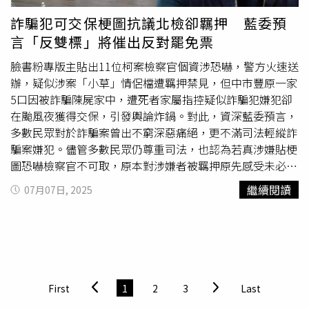
估「保底剩4席」，國民黨內部最新評估也僅剩「3+1」
詐騙犯可交保梗圖抗議北檢卻羈押 藍委預
席，因反罷方陣營積極備戰，也讓國民黨聲勢大漲。距離7
言「反雙標」將催出反對罷免票
月26日罷免投票日已不到一個月，國民黨全黨總動員，全面
投入反罷免戰線，帶動支持氣勢回升，近期民調也出現明顯
臉書粉專版主貼出11位柯案檢察官個資涉恐嚇，警方火速送
上揚趨勢。圖為立委王鴻薇日前與台北市長蔣萬安合體掃
辦，疑似涉案「小草」情侶檔遭羈押禁見，但中市豐原一家
街，親赴第一線呼籲民眾「反罷到底」，展現藍營團結動員
5口因被詐騙陳屍家中，遭死者家屬指控疑似詐騙犯嫌犯卻
的決心。（圖／黃耀徵攝）綠營知情人士分析，隨著大罷免
在颱風夜獲得交保，引發輿論炸鍋。對此，資深藍委預言，
進入第三階段，選戰從先前的「冷戰」轉為「熱戰」，藍綠
多數民眾對於詐騙案曾出不窮深惡痛絕，更不滿司法輕縱詐
兩黨皆號召全黨動員下場，讓藍營聲勢從低迷短期內出現拉
騙案嫌犯。儘管多數民眾仍尊重司法，也認為若真涉嫌貼梗
升。而儘管民進黨已指示公職人員全面投入協助罷免行動，
圖恐嚇檢察官不可取，原本對涉嫌者被羈押原先感受未必強
但地方資源是否願全力傾注，仍存不確定性。據指出，
烈。問題是，當「梗圖案」意外恰成詐騙案「對照組」，也
繼續閱讀
07月07日, 2025
2026年縣市長及議員九合一選舉將至，各地民代對罷免案
就是台中豐原王姓男子一家五口疑遭詐騙暴力討債、不堪背
的投入意願，恐受到政治盤算影響。若罷免對其選區構成的
負巨債的全家人一起輕生，李姓女嫌卻能以15萬元獲得檢察
實際威脅不大，不排除其選擇保留資源，將火力集中在個人
官交保，立即引爆議論。該立委說，雖然「中檢」用新聞稿
未來的選戰部署，為大罷免的整體推動增添變數。總統賴清
澄清將持續偵辦，嫌犯也矢口否認犯行而是「助人獲利」，
德日前在民進黨中常會上親自下令，要求全黨上下全力動
但此事勢必會對「雙標」不平的普羅大眾萌生相對剝奪感，
員，投入「罷免團體三階段行動」的對抗作戰，罷免攻防熱
就如同總統日前問
獅子會
會友「萬元可用多久，不如撥補台
First
1
2
3
Last
戰正式開打。圖為反共護台志工聯盟舉行「雙北串騎青鳥冬
電」，在不少基層民眾未必經濟狀況很好的前提下，總統說