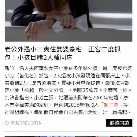
清運中，有損壞傢俱而引起糾紛，辛苦了，大哥」。蘇宏明
28日也在臉書表示，他們挺進第三條街道民宅，宜蘭縣菁英
獅子會
增援小挖土機機具，讓速度更加快，師傅連續操作設
備10小時，如果有人想幫忙，就直接來找他們，想什麼時候
來或做多久都自己決定，來這也別怕沒車開、沒土挖、沒事
做。
老公外遇小三爽住婆婆豪宅 正宮二度抓
包！小孩目睹2人睡同床
新竹一名人夫阿華跟女子小美有多年婚外情，還二度被老婆
小芳（皆化名）抓包，2人還被小孩發現睡在同張床上，小
美辯稱2人只是普通朋友，質疑小芳重複提告，最後法官認
定小美「逾越一般社交分際」，判賠35萬元。全案可上訴。
判決書指出，小芳主張，她跟前夫阿華在2005年結婚，原
本有幸福美滿的家庭，但直到2015年他加入「
獅子會
」等
社團組織後，每到假日就會自己去參加活動，她一肩擔起一
切家務與教養事務。同年10月初，她發現阿華跟小美以「老
繼續閱讀
09月10日, 2025
公」、「老婆」相稱，還一同討論內衣款式，阿華知情後沒
反省自身並回歸家庭，反而是勃然大怒，對她惡言相向，也