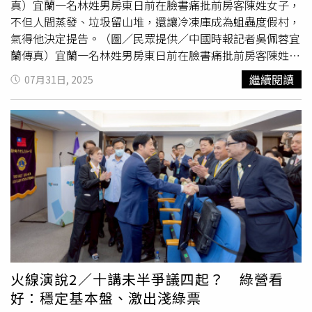
真）宜蘭一名林姓男房東日前在臉書痛批前房客陳姓女子，
不但人間蒸發、垃圾留山堆，還讓冷凍庫成為蛆蟲度假村，
氣得他決定提告。（圖／民眾提供／中國時報記者吳佩蓉宜
蘭傳真）宜蘭一名林姓男房東日前在臉書痛批前房客陳姓女
子，指出對方在卸任某
獅子會
會長後，經營的薑母鴨店收攤
繼續閱讀
07月31日, 2025
時不但人間蒸發、垃圾留山堆，還讓冷凍庫成為蛆蟲度假
村，氣得他決定提告，並怒嗆，不讓她紅，真的說不過去。
據了解，位於羅東的大紅番薑母鴨，林姓房東指出，陳女經
營薑母鴨與羊肉爐多年，租期至今年7月19日，他體諒對方
難以立即清空，特地寬限至7月28日，沒想到換來的竟是一
場「退場藝術表演」。林男直言，現場狀況垃圾堆積如山，
比夜市還豐富，冷凍庫壞掉後裡頭的肉品發臭腐爛，活脫脫
成了蛆蟲的溫泉勝地；「蒼蠅都戴起N95了」，林男無奈調
侃，更指出對方連電表都拆走，值錢的設備搬光光，剩下難
清的廢棄物給他收尾。更離譜的是，陳女疑似積欠多名員工
薪資，導致員工親自跑到店面討債，但人早已「失聯」，簡
直像進入了鬼月限定版的「會長去哪了」的實境秀。林男還
火線演說2／十講未半爭議四起？ 綠營看
苦中作樂的說：「她說會長，我小時候還當過風紀股長
好：穩定基本盤、激出淺綠票
咧」，強調卸任後還是要面對責任，無法靠會長頭銜當免死