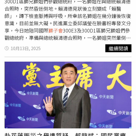
生活的熱情與動力，單身者有機會遇到讓自己心動的對象，
300D1區獅兄獅姐們參觀總統府，一名獅姐在與總統賴清德
有伴者感情互動升溫。這一週是適合把才華推到檯面上、讓
合照時，突然昏迷倒地。賴清德見狀後立刻變成「賴醫
世界看見自己的時刻。●天秤座本週有關於家庭、住居與內
師」，蹲下檢查脈搏與呼吸，所幸該名獅姐在幾分鐘後恢復
心安全感將成為焦點，可能會思考搬家、裝修、重新整理生
意識，目前並無大礙。民進黨立委邱議瑩在臉書粉專發文分
活空間，也會更在意內心是否安定，適合調整情緒節奏與生
享，今日她陪同國際
獅子會
300E3及300D1區獅兄獅姐們參
活界線。這一週是為自己打造更安心、更穩定生活基礎的重
觀總統府，準備與總統賴清德合照時，一名獅姐突然暈倒，
要時期。●天蠍座本週溝通力與影響力將大幅提升，非常適
賴清德見狀後立刻蹲下檢查，指揮周圍人員散開保持空氣流
繼續閱讀
10月13日, 2025
合談合作、教學、寫文案、直播、發表內容，自己說的話容
通，並協助抬高獅姐的雙腿促進血液回流，展現他過去擔任
易被聽見、被採納。人際互動變多，也可能出現關鍵邀約與
醫師時的專業反應。所幸幾分鐘後，該名獅姐恢復意識，表
重要資訊。這一週是適合主動出擊、為自己爭取機會與曝光
示「我沒事了」。據了解，該名獅姐疑似因天氣悶熱、血糖
的好時機。●射手座本週財務與價值感被點亮，適合談薪
過低導致暈眩，稍作休息後已無大礙。貼文一出引起熱議，
水、調整收費、重新檢視收入結構，也會開始更認真看待自
許多網友紛紛留言表示「太專業了」、「醫生本能立刻啟
己的專業價值。射手會發現過去被低估的地方，其實值得更
動」、「醫者仁心」、「祝獅姐一切平安」、「旁邊圍太多
好的回報。這一週是未來財務穩定、建立自信與身價的重要
人，應該留給病人新鮮空氣，還好總統是醫師，馬上診
時期。●魔羯座本週是人生重整週，行動力、決心與影響力
療」、「真的是人民的保母」。
全面啟動。非常適合做出關鍵決定、轉換方向、調整形象、
啟動新計畫。魔羯正在為人生新階段開路，很多努力會在未
來逐漸發酵。請相信現在的自己，正站在改寫命運的重要門
口。●水瓶座本週將進入內在整理與斷捨離的一週，適合清
赴花蓮賑災之舉遭質疑 郝龍斌：國民黨應