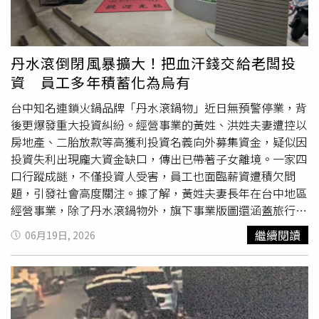
《大時代》時爆出婚外情，此風波重創兩人演藝事業。（圖
／報系資料照）2019年馬俊麟和王瞳一起民視八點檔《大
時代》時爆出婚外情，此風波重創兩人演藝事業。事後馬俊
麟妻子梁敏婷對王瞳提出「侵害配偶權」訴訟，經過兩年的
丹水滾倒閉風暴擴大！把血汗錢交給老闆投
訴訟，雙方在2021年達成和解並撤告，外傳和解金額近百
資 員工多年積蓄化為烏有
萬元。挺過不倫風波後，馬俊麟回歸家庭，與妻子梁敏婷感
情穩定，兩人也常公開分享甜蜜的夫妻與家庭生活。他在戲
台中知名連鎖火鍋品牌「丹水滾鍋物」近日無預警停業，背
劇與繪畫方面持續發展，並不時舉辦個人畫展。阿基師「滑
後更爆發重大投資糾紛。經營事業的黃姓、洪姓夫妻遭控以
進」摩鐵的桃色風波，一度重創形象，但妻子始終不離不
房地產、二胎放款等高獲利投資名義向外募集資金，疑似因
棄，陪伴他度過人生低潮。（圖／本刊資料照）名廚阿基師
投資失利出現龐大資金缺口，傳出已帶著子女離境。一家四
（鄭衍基）則曾在2014年發生「滑進」摩鐵桃色風波，對
口行蹤成謎，不僅投資人受害，員工也面臨薪資遭積欠問
象是一名熟女，引發社會熱議。儘管事件一度重創形象，但
題，引發社會高度關注。據了解，黃姓夫妻長年在台中地區
妻子始終不離不棄，陪伴他度過人生低潮。阿基師事後多次
經營事業，除了丹水滾鍋物外，旗下事業版圖還涵蓋旅行
公開感謝妻子的包容與支持，甚至透露自己將收入全數交由
社、徵信社、藝術公司及休閒事業等領域。兩人平時活躍於
繼續閱讀
06月19日, 2026
妻子管理，以實際行動表達信任。近年雖逐漸淡出演藝圈，
獅子會
、慈善團體及地方社團，也經常參與公益活動，甚至
但仍持續活躍於餐飲界，擔任飯店行政主廚與顧問，並於學
曾在宮廟普渡活動中贊助上百桌宴席，在地方建立起熱心公
校授課，傳承廚藝經驗。
益且財力雄厚的形象，因此吸引不少親友及投資人投入資
金。然而近期卻傳出資金周轉問題。外界指出，黃姓夫妻疑
似以高報酬投資方案吸收資金，隨著投資失利及事業經營狀