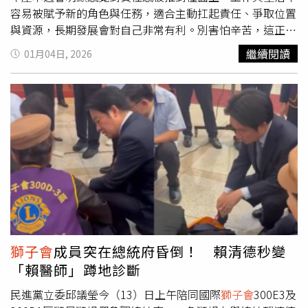
容易被賦予新的角色與任務，適合主動扛起責任、爭取位置
與資源，長期發展會對自己非常有利。別害怕辛苦，這正是
自己在為下一個成就階段鋪路的一週。●金牛座這一週是適
繼續閱讀
01月04日, 2026
合為未來重新定義方向的時期，金牛會對自己的人生藍圖有
更清楚的想法，也適合開始規劃長期計畫。只要願意跨出第
一步，後續會有穩定的成長與回饋，這一週也是為未來開路
的重要轉折點。●雙子座本週會特別關注金錢、資源與關係
界線的調整，也容易看清哪些關係正在消耗自己。情感與現
實層面都需要重新建立安全感，該說清楚的別再拖延。這週
雙子座正在為未來的人際與財務穩定打下新的基礎。●巨蟹
座本週在感情與合作關係進入關鍵推進期，單身者容易遇到
認真型對象，有伴者適合討論承諾與未來規劃。合作關係也
會進入定案階段，這一週是適合做出長期選擇與重要承諾的
時刻。●獅子座本週生活節奏明顯轉向務實與自律，適合開
始減重、養生、調整工作方式或重新建立效率制度。
獅子會
獅子會
成員突在總統府昏倒！ 賴清德秒變
發現只要願意落實改變，身體與工作成果都會開始回饋自
「賴醫師」蹲地診斷
己。這一週是為長期健康與事業穩定打基礎的重要時期。●
處女座本週感情、創作與表現力將逐漸回溫，會重新找回對
民進黨立委邱議瑩今（13）日上午陪同國際
獅子會
300E3及