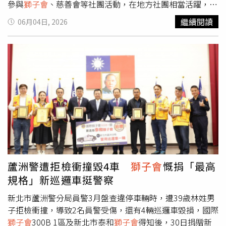
參與
獅子會
、慈善會等社團活動，在地方社團相當活躍，也
曾在宮廟普渡時贊助上百桌宴席，藉此形象吸引不少社團幹
繼續閱讀
06月04日, 2026
部、親友投資他們的事業。由於餐飲市場競爭激烈，加上投
資生意不如預期，傳出黃男、洪女在2日深夜傳訊息給火鍋
店幹部，坦承因投資失利，人已不在國內。消息曝光後，不
少投資人趕忙衝到火鍋店找人，讓店員嚇得報警處理。目前
受害人成立自救會，陸續向警方報案。有受害人透露，投入
金額從數十萬元到數千萬元不等，已有339名受害人出面，
並有45名重度受害者另組群組，研議後續法律行動。針對此
案，大雅警分局表示，已接獲民眾報案，經追查發現，案件
涉及龐大投資糾紛且疑有不法情事，主動報請台中地檢署檢
察官指揮偵辦，將清查統計被害人數、詳細金額及相關事
證，並持續釐清黃男、洪女是否涉及詐欺或刑事責任。至於
火鍋店員工可能失業、領不到薪水的問題，台中市勞工局回
蘆洲警遭拒檢衝撞毀4車
獅子會
慨捐「最高
應，目前尚未接獲勞工提出調解或積欠工資的申訴，若業者
規格」新巡邏車挺警察
確實停止營業，且有積欠工資、退休金或資遣費的狀況，勞
工可申請「歇業事實認定」及工資墊償。
新北市蘆洲警分局員警3月盤查違停車輛時，遭39歲林姓男
子拒檢衝撞，導致2名員警受傷，還有4輛巡邏車毀損，國際
獅子會
300B 1區及新北市泰和
獅子會
得知後，30日捐贈新