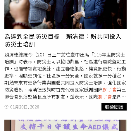
內心、安頓自己的時間，建議讓自己有一個安心的地方。●
（英系推薦），遭黨內部分人士批評選務不中立，甚至有干
水瓶座這個星期水瓶的溝通與表達能力將大為提升，適合談
預初選之嫌。雖然事後英系大佬王世堅出面緩頰，但相關爭
合作、寫作、分享想法或短途移動。本週你的靈感將不斷湧
議仍在黨內引發耳語，也讓外界關注此次大安文山初選背後
現，只要願意說出口，就會有回應與機會。水瓶的聲音，在
可能牽動的派系互動與競逐態勢。陳聖文上一屆市議員選舉
這一週都將會被聽見。●雙魚座這週有關於財務與自我價值
落敗後捲土重來，日前在
獅子會
活動中獲徐國勇公開讚許，
為達到全民防災目標 賴清德：盼共同投入
議題被啟動，雙魚會開始思考「自己真正的價值是什麼？」
外界解讀大安文山初選背後恐掀派系角力。圖攝於2022年
防災士培訓
也可能有新的收入機會。記得肯定自己，才會吸引更好的資
大選期間（CTWANT合成圖／焦正德、黃耀徵攝）過去長年
源，因為自己本身，就是最珍貴的資產。
在大安文山區投入地方服務的阮昭雄，在初選前夕也積極陪
賴清德總統今（20）日上午前往臺中出席「115年度防災士
同劉品妡（湧言會推薦）掃街。他表示，大安文山區是自己
培訓」時表示，防災士可以協助鄰里、社區進行風險盤點工
長期打拼、最有感情的地方，若加上他以及趙怡翔過去的努
作，也能帶領實地演練、建立聯絡網絡，讓資訊更快、行動
力，期間所累積的在地深耕成果，應該交由一位懂地方、有
更準、照顧更到位。社區多一分安全，國家就多一分穩定，
能力、且具備國際視野的新人接棒。他認為劉品妡是最合適
期勉未來有更多行業與團體共同投入防災士培訓，強化國家
的人選，並讚許她從基層幕僚做起，具備國會與地方服務經
防災體系。賴清德致詞時首先代表國家感謝國際
獅子會
第三
驗，未來一定能為居民發聲。劉品妡則表示，阮昭雄與趙怡
聯合會葉浴堅議長及所有獅友，並表示，國際
獅子會
是四大
翔過去長期在地方耕耘，身為青年世代的一員，希望能前進
國際社團之一，每一位會友都是社會的中堅力量，不僅事業
繼續閱讀
01月20日, 2026
議會，為大安文山居民發聲。她強調，自己已經準備好發揮
有成，更秉持著服務精神，熱心公益、救助弱勢，推動國家
幕僚工作者的專業，延續兩位前輩在地方的問政與服務成
經濟與社會進步。賴清德提到，臺灣位處地震帶與颱風行經
果。她也向鄉親喊話，從9日至15日晚間民調期間，一定要
路徑，經常遭遇颱風與地震的威脅，應該要有自我保護的準