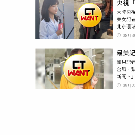
央視
麼立體
大陸央
看啊」
美女記
翻攝微
北京環
樂園內
覺」，
好可愛
08月3
遇，顏
可看到
最美
形象一
如果記
分！大
台風、
啊」、
新聞。
又有民
的報導
09月2
是真實
覷，播
不出任
攤商，