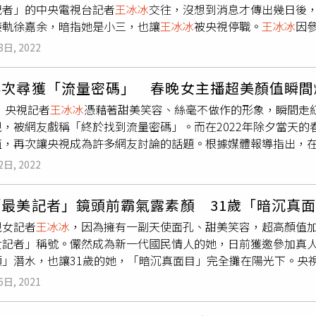
記者」的中央電視台記者
王冰冰
交往，沒想到消息才傳出幾日後
視記者
王冰冰
」的認證也跟著消失。前段時間，就有消息指出，
接軌徐嘉余，暗指她是小三，也讓
王冰冰
被央視停職。
王冰冰
因
幕後，更有網友指稱「以後都不會出現在螢光幕前了，畢竟和徐
微博）
王冰冰
在微信朋友圈認愛大陸游泳冠軍徐嘉余一事22日被
視的人事職務都是公開可查詢的，目前
王冰冰
還是隸屬於央視的
8日, 2022
在一起，黃昏與四季，徐先生，餘生請多忍耐我。」，徐嘉余則
的明眼人都知道她沒做錯什麼，只是希望她遠離輿論，暫時休息
無旁騖，唯有冰冰」，沒想到才過幾天，一名自稱徐嘉余前女友
再次尋獲「流量密碼」 春晚女主播超美顏值瞬間
冰
，更透露徐嘉余不願意透露分手原因，卻一副「我已經追到女
年，央視記者
王冰冰
憑藉著甜美笑容、絲毫不做作的形象，瞬間走
網友發現
王冰冰
在微信朋友圈認愛，隨後徐嘉余也回應她。（圖
視，被網友戲稱「終於找到流量密碼」。而在2022年除夕當天
2019年開始和徐嘉余交往，為保護男方隱私，因此在社群網站
值，再次讓央視成為許多網友討論的話題。根據媒體報導指出，
卻在與
王冰冰
參加節目《閃閃發光的少年》後有了改變，不斷與
禮服，頂著一頭氣質波浪捲髮，甜美笑容搭配著流利的口條主持節
徐嘉余是大陸仰式的紀錄保持人。（圖／翻攝自微博）聊天紀錄中
2日, 2022
，成為不少網友討論的話題。馬凡舒憑藉著甜美氣質，瞬間成為網
爆點，甚至徐嘉余還表示要去追對方，
王冰冰
2月9日微信帳號就
背景資料也馬上被網友翻出來。據悉，現年28歲哈爾濱人的馬凡
認分手，沒想到男方早已有了新女友，讓不少網友都認為
王冰冰
「最美記者」鏡頭前霸氣露素顏 31歲「暗沉真
後接下央視運動節目《天下足球》打開知名度。但也有網友翻出他
自微博）這樣的貼文延燒多日，
王冰冰
遭到央視冷凍，她和徐嘉
視女記者
王冰冰
，因為擁有一副天使面孔、甜美笑容，超高顏值
，穿比基尼走秀驚險走光影片。據悉，當時18歲的馬凡舒，僅身
視記者
王冰冰
」變成「記者
王冰冰
」，不過土土也遭到網友肉搜
女記者」稱號。儼然成為新一代國民情人的她，日前獲邀參加真
號碼牌的重量，帶動泳衣繩帶，所以才發生脫落狀況。但當時的
回應這些說法。
顏」潛水，也讓31歲的她，「暗沉真面目」完全攤在陽光下。央
於此事件的看法，馬凡舒也霸氣表示「誰愛看誰看，反正我也不
膚況還是很好。（圖／翻攝自微博）
王冰冰
日前錄製真人秀《你
6日, 2021
在參與潛水活動時，不使用任何化妝、防曬隔離產品，以「全素
她再成媒體與網友討論焦點。觀眾看到完全素顏的
王冰冰
，雖然