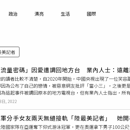
寵物
政治
漂亮
生活
國際
運勢
運動
梅酒
最美記者
「流量密碼」因愛遭調回地方台 業內人士：遠離
灣的讀者比較不清楚，自2020年開始，中國央視出現了一位笑容
卻因為公布了自己的戀情，被惡意網友批評「當小三」，之後更
因為這起事件被調回原本的地方電視台，但有業內人士指出，所
只是他的長光希望讓他遠離輿論，暫時休息一下。根據中國媒體
3日, 2022
來轉調到央視工作。而自從他在螢光幕前曝光之後，燦爛甜美的
」的作風，瞬間成為不少網友的關注對象，而
王冰冰
也因為自身
冠軍分手女友兩天無縫接軌「陸最美記者」 她開
切順風順水的時候，
王冰冰
被網友發現疑似與中國游泳代表徐嘉
大陸國家隊在亞運奪下仰式游泳冠軍，更在奧運拿下男子100公
開轟，指
王冰冰
無縫接軌徐嘉余，暗指她是小三。這些事情讓
王