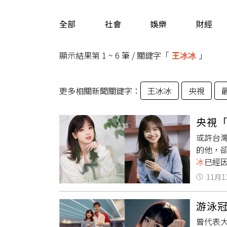
人物
汽車
全部
社會
娛樂
財經
專欄
房產新勢力
顯示結果第 1 ~ 6 筆 / 關鍵字「
王冰冰
」
更多相關新聞關鍵字：
王冰冰
央視
央視
或許台
的他，
冰
已經
離現職
11月1
者，後
「老派
游泳
正當一
曾代表
就發文