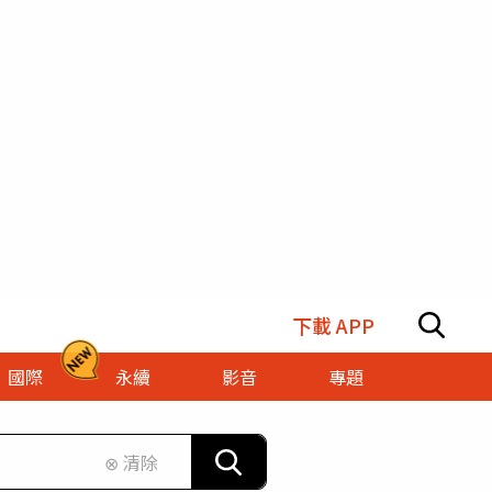
下載 APP
國際
永續
影音
專題
⊗ 清除