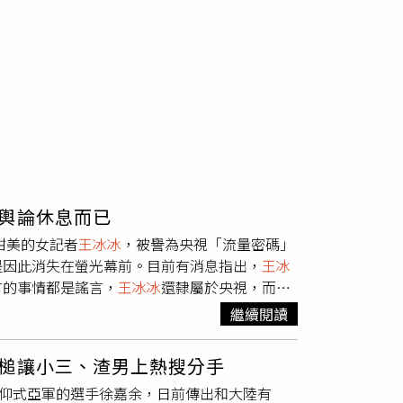
輿論休息而已
甜美的女記者
王冰冰
，被譽為央視「流量密碼」
是因此消失在螢光幕前。目前有消息指出，
王冰
有的事情都是謠言，
王冰冰
還隸屬於央視，而調
報導指出，
王冰冰
原本是中國地方電視台的記
繼續閱讀
笑容再加上略帶憨萌氣息的他，一改過去央視
優異的條件，被網友喻為「央視流量密碼」。而
槌讓小三、渣男上熱搜分手
余往來密切，同時也有一名疑似徐嘉余的前女友
尺仰式亞軍的選手徐嘉余，日前傳出和大陸有
冰冰
瞬間從央視的螢光幕前消失，就連他微博上