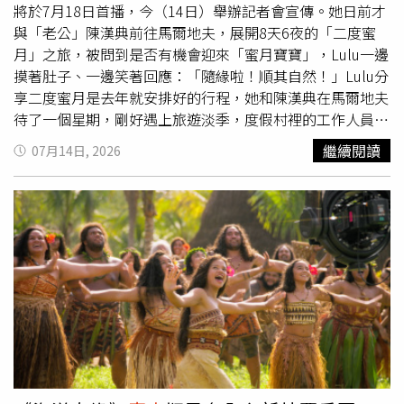
將於7月18日首播，今（14日）舉辦記者會宣傳。她日前才
妒，而多年後，女兒 Elly 竟出演了她最愛的伊藤潤二作
定！」並用足球術語幽默催票：「一想到這部電影馬上就要
與「老公」陳漢典前往馬爾地夫，展開8天6夜的「二度蜜
品。小S感嘆：「真心覺得老天爺對我真的很好，自己深愛
kick off（開踢）了就覺得好興奮，大家一起在戲院裡追球
月」之旅，被問到是否有機會迎來「蜜月寶寶」，Lulu一邊
的兩部神作，竟然都由最深愛的家人來詮釋。」她更忍不住
吧！」逗得身旁演員紛紛吐槽：「你這絕對是提前想好的台
摸著肚子、一邊笑著回應：「隨緣啦！順其自然！」Lulu分
大力誇讚 Elly 演得跟漫畫裡一模一樣。然而，面對媽媽滿
詞吧！」而本身就是原作狂熱粉的櫻井海音也難掩興奮說：
享二度蜜月是去年就安排好的行程，她和陳漢典在馬爾地夫
溢的母愛與讚美，Elly 卻只給出一個冷淡的招牌微笑，讓小
「看到自己演出的蜂樂迴出現在銀幕上，全身雞皮疙瘩都起
待了一個星期，剛好遇上旅遊淡季，度假村裡的工作人員甚
S氣得忍不住開嗆：「妳是累了是不是！不可以給點反應
來了！這絕對是一部能引領日本娛樂圈走向新高度的野心之
至比旅客多兩倍，更幸運的是，整趟旅程天天都是晴天，讓
嗎？」小S接著追問，如果新戲播出後演技遭到觀眾批評，
作！」本片由《王者天下》、《國寶》、《SAKAMOTO
繼續閱讀
07月14日, 2026
她忍不住直呼：「人品爆發！很好玩！」至於是否會有「蜜
未來會不會不敢再接戲？Elly高冷回：「不會。」這讓小S
DAYS 坂本日常》金牌製作團隊 CREDEUS 傾力打造， 描述
月寶寶」，Lulu坦言目前抱持順其自然的態度，不忘幽默表
當場翻白眼：「我看我們下次還是發張孝全、曾敬驊好了，
日本為了奪下世界盃冠軍，啟動了培育世界第一攻擊手的
示：「你就看之後小孩名字裡面有沒有馬爾地夫喔。」這次
我都願意挑戰，沒想到女兒竟然比演員還難訪！」《小姐不
「藍色監獄」計畫，將全國 300 名高中生前鋒齊聚一堂，
主持《VPOP ASIA》，Lulu首度挑戰「對空氣主持」，笑稱
熙娣》第 1000 集特別企劃，將於今（15日）播出，敬請鎖
展開極致利己主義的競技生存戰。原作漫畫全球累計發行量
錄影時常覺得自己「看起來太像瘋子了！」她解釋：「舞台
定每週一至週五晚間 10 點，東森綜合 32 頻道。
已突破 6,000 萬冊，目前仍於《週刊少年Magazine》超人
上沒
真人
，我一直對空氣講話，要瞄一下鏡頭，又要回來看
氣連載中，並已被翻譯成 24 種語言發行全球，而
真人
版電
一下這裡有180公分的偶像。」除了錄影方式新鮮，節目前
影也確定將在台灣、巴西、捷克等全球 25 個以上的國家與
置作業也和以往大不相同，她透露，正式錄製前得和每位選
地區上映。
手花上一整天討論角色設定，從世界觀到身世背景都要一一
建立，「這是過去主持任何選秀沒有的經驗，滿特別的」。