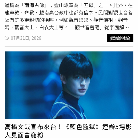
後，也獲得老師給予極高讚譽，他認為
真人
演出不僅不遜於
道稱為「南海古佛」；靈山派奉為「五母」之一。此外，在
漫畫，更具強烈魄力，「既毛骨悚然又非常享受！」觀賞經
龍華教、齊教、越南高台教中也都有信奉。民間對觀世音菩
典角色致敬片段，更表示：「大家都演得非常棒！雙一比我
薩有許多更親切的稱呼，例如觀音娘娘、觀音佛祖、觀音
想像中還要帥，但瘋狂與詼諧感演得很精彩；富江十分妖
媽、觀音大士、白衣大士等。 「觀世音菩薩」從字面解釋
豔，讓人覺得真的很會迷惑人，蛞蝓少女願意挑戰那樣的角
就是「觀察世間聲音」的菩薩，是中國佛教四大菩薩之一，
繼續閱讀
07月31日, 2026
色，我只有滿滿的感謝。」伊藤潤二說起看見那隻「咻」地
有無比大願力，度脫一切苦難眾生，深入民心，寺廟中的形
伸長的巨大蛞蝓時，還忍不住微笑，自曝：「我有個壞習
象也非常多元，有送子觀音、魚籃觀音、水月觀音和千手千
慣，看見恐怖畫面時反而會笑。」問及經典角色們一起參加
眼觀音。 觀世音菩薩有3個生日，分別是農曆2月19日、6月
升學考試，誰會拿第一？伊藤潤二幽默分析，雖然富夫非常
19日和9月19日，而其中2月19日是為觀世音菩薩誕辰，6月
努力用功，但富江大概會誘惑老師使點手段拿到第一名，
19日則是得道升天日，而9月19日則是出家日，因此想向觀
「至於無論多努力都最不可能及格的人，我想應該還是雙一
世音菩薩祝壽祈福，這3個日子都可以。 觀世音菩薩這3個
吧！」
生日，不少民眾會到廟宇祭拜祈福，因其聞聲救苦和送子形
象深植信徒心中，一般祈求四類願望：1.求子嗣：如果久不
受孕想要生小孩的婦女，這一天是絕佳的祈願日子，錯過可
要再等一年了！2. 求健康：家中小孩不好養、健康狀況不佳
等。3.求智慧：希望小孩開智慧，比較會讀書。4.求事業：
順利發達。 要準備什麼供品？有何禁忌？供品必須是素食
高橋文哉宣布來台！《藍色監獄》連辦5場影
或五果，鮮花、水果、壽麵、壽桃，不可葷食。兩樣供品
人見面會寵粉