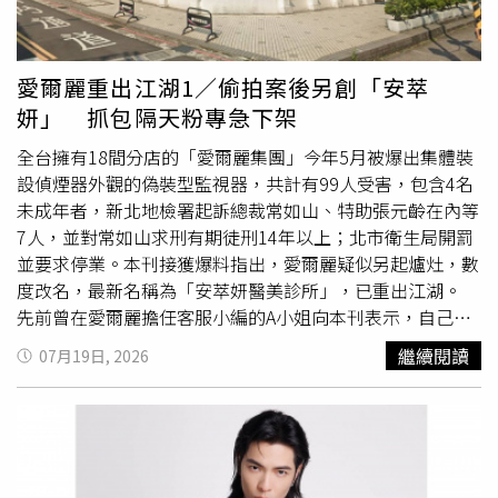
她今年6月與愛情長跑9年的男友完婚，被問到成為長跑9年
決定走入家庭成為人妻的原因，紀培慧卻笑說這要問另一
半，因為兩人相處一直都是以人生伴侶的狀態，或許對方想
愛爾麗重出江湖1／偷拍案後另創「安萃
要找回熱戀期的感覺，給生活加點料，也坦言比較大的轉變
妍」 抓包隔天粉專急下架
是現在更有責任感，會想為對方付出更多。邱以太飾演的網
紅花藝師阿越造型年輕俐落，手臂上的藤蔓刺青暗示著一切
全台擁有18間分店的「愛爾麗集團」今年5月被爆出集體裝
將蔓延成一發不可收拾的噩夢。他拍攝時不少畫面裸半身，
設偵煙器外觀的偽裝型監視器，共計有99人受害，包含4名
為此特別練身材，不過對他來說印象最深的是隱形眼鏡，因
未成年者，新北地檢署起訴總裁常如山、特助張元齡在內等
為他從沒戴過大片的隱形眼鏡，第一次嘗試就花了30分鐘，
7人，並對常如山求刑有期徒刑14年以上；北市衛生局開罰
這次要演出又配音，對他來說也是一大挑戰，而三人開拍前
並要求停業。本刊接獲爆料指出，愛爾麗疑似另起爐灶，數
一起上表演課，每天都要拉筋，「痛」出好感情。姚愛寗今
度改名，最新名稱為「安萃妍醫美診所」，已重出江湖。
看預告片時，甚至情緒激動淚灑現場，她感性表示：「因為
先前曾在愛爾麗擔任客服小編的A小姐向本刊表示，自己在
拍攝時我們都在簡單的攝影棚，有點話劇社的方式，很多東
愛爾麗擔任客服小編約半年時間，並在去年離職，然而在愛
繼續閱讀
07月19日, 2026
西靠想像，以及演員之間把真心掏出來，看到最終呈現出來
爾麗爆發偷拍事件後，自己偶然在臉書被「無針玻尿酸」的
的效果，回想到當時的情緒，就沒有辦法控制。」動畫電影
醫美廣告推播，仔細察看卻發現該間診所主打的美容儀療
《歡迎來到朵莉之家》將於萬聖節全台上映。除了來自文化
程，就是過往愛爾麗強調獨有的「晶瓷鑽療程」，只是名稱
部、國外電影節、海內外讀者和觀眾的肯定，本IP亦獲得文
被更改為「無針玻尿酸」，而圖片背景執行的美容師更身著
策院各相關單位的支持與扶植，讓作品持續拓展多元可能；
一身顯眼的愛爾麗紫色制服，當場抓包愛爾麗疑似想重新培