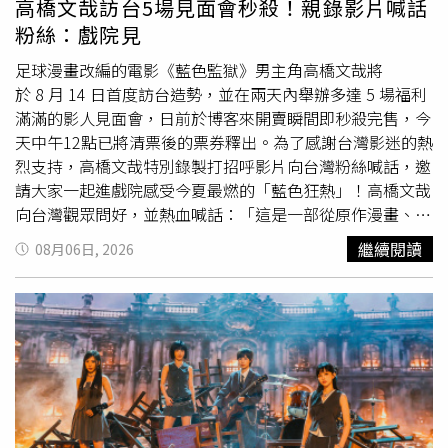
高橋文哉訪台5場見面會秒殺！親錄影片喊話
粉絲：戲院見
足球漫畫改編的電影《藍色監獄》男主角高橋文哉將
於 8 月 14 日首度訪台造勢，並在兩天內舉辦多達 5 場福利
滿滿的影人見面會，日前於博客來開賣瞬間即秒殺完售，今
天中午12點已將清票後的票券釋出。為了感謝台灣影迷的熱
烈支持，高橋文哉特別錄製打招呼影片向台灣粉絲喊話，邀
請大家一起進戲院感受今夏最燃的「藍色狂熱」！高橋文哉
向台灣觀眾問好，並熱血喊話：「這是一部從原作漫畫、動
畫再躍上
真人
版的作品，所有演員都全心全意投入演出，我
繼續閱讀
08月06日, 2026
相信我們都成功詮釋出來了！希望大家一定要到戲院，盡情
感受我們傾盡全力完成的這部作品，很期待能在戲院與大家
見面！」飾演天才前鋒「凪誠士郎」的 &TEAM 成員 K 也提
到：「片中有許多帥氣的動作場面，希望大家一定要多看幾
次！」除了高橋文哉、高橋恭平等人所屬的Z隊外，由K、
綱啓永、樋口幸平組成的勁敵V隊，也是討論度極高的角色
群，三人分別飾演天才前鋒凪誠士郎、御影玲王與劍城斬
鐵，不論外型、氣場、體態，甚至角色之間相輔相成的默