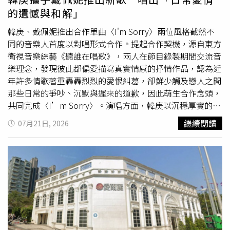
體有限公司製作與出品動畫電影《歡迎來到朵莉之家》，為
的遺憾與和解」
台灣第一部採用
真人
轉描與全2D手繪技術的動畫長片，今
年獲選為法國安錫國際動畫影展（Annecy International
韓庚、戴佩妮推出合作單曲〈I'm Sorry〉兩位風格截然不
Animation Film Festival）「另類長片」競賽單元
同的音樂人首度以對唱形式合作。提起合作契機，源自東方
（Contrechamp Competition）開幕片。電影由資深國片金
衛視音樂綜藝《聽誰在唱歌》，兩人在節目錄製期間交流音
牌推手吳明憲擔任監製，三位主演姚愛寗、紀培慧與邱以太
樂理念，發現彼此都偏愛描寫真實情感的抒情作品，認為近
分別飾演「瑪莉亞公主」、「朵莉夫人」及「阿越」。今在
年許多情歌著重轟轟烈烈的愛恨糾葛，卻鮮少觸及戀人之間
發布會上，三位演員與本片造型概念與設計執行謝介人
那些日常的爭吵、沉默與遲來的道歉，因此萌生合作念頭，
（Jerry）首度揭露戲中造型，服裝設計呼應電影中關於咒
共同完成〈I’m Sorry〉。演唱方面，韓庚以沉穩厚實的嗓
術、人偶、心理結界等題材，豐富視覺享受。Jerry 分享，
音詮釋內心深藏的愧疚、戴佩妮則透過細膩且富有故事感的
繼續閱讀
07月21日, 2026
瑪莉亞公主的服裝以年輕活潑的粉色布料為基礎，加入精緻
聲線回應情感，兩人的聲音交織出豐富層次。獨唱段落各自
的荷葉邊、圍裙等女僕裝元素，飾演瑪莉亞公主的姚愛寗
傾訴心境，合唱時情緒逐步堆疊，在克制中蘊藏深刻力量，
說：「每次戴上手套和頸圈，立刻能感覺到自己和角色的靈
完整詮釋相愛之人難以言說的不捨與歉意。配合新歌推出的
魂合而為一。」她也笑說如果不是拍戲平常應該不太會穿這
AI音樂動畫短片，也突破傳統
真人
MV形式，以羊毛氈人偶
類衣服。朵莉夫人造型參考1920 至1930年代盛行的裝飾主
打造溫暖療癒的AI動畫。落日海邊小鎮、長椅與毛絨絨的人
義，以剪裁俐落合身的黑色長裙搭配吸睛的紅色手套，展現
偶角色，將歌曲中的矛盾、沉默與思念具象化，柔軟細膩的
神秘又優雅的氣質。紀培慧表示：「衣服包覆性極高、不露
視覺風格沖淡了歌曲中的遺憾與傷感，也讓一句簡單的「對
出一絲肌膚，讓我覺得像朵莉夫人活了千年築起的心牆，隱
不起」，化作一場與愛人、也與過去那個笨拙自己的溫柔和
密且不想被觸碰，表演上也特別注重她給人的距離感。」而
解。