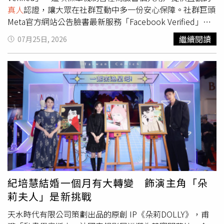
絕，選擇親自進錄音室嘗試各種呼吸聲、喉音、子音與怪異
真人
認證，讓大眾在社群互動中多一份安心保障。社群巨頭
聲響，再交由音效團隊重新組合，堅持讓這段演出保留
真人
Meta官方網站公告臉書最新服務「Facebook Verified」，
聲音的質感。艾蜜莉布朗在《揭密日》中有一場突然說出非
用戶只需拍攝一段簡短的自拍影片，系統便會將其與帳號現
繼續閱讀
07月25日, 2026
人類語言的關鍵戲，她因對AI感到恐懼而拒絕使用人工智慧
有的個人頭像進行比對，整個審核過程免費且僅需數分鐘即
完成。（圖／台灣大哥大MyVideo提供）《揭密日》也是史
可完成。不過，申請者必須年滿18歲，且帳號紀錄良好、符
匹柏與《侏羅紀公園》、《世界大戰》編劇大衛柯普第七度
合社群守則，特別是無詐欺、詐騙或不實行為等違規紀錄。
合作，柯普透露，這次一共寫了42個版本，創下個人編劇生
此外，該功能目前僅針對個人帳號開放，粉絲專頁與專業模
涯最高紀錄，電影甚至開拍後仍持續修改。他形容史匹柏這
式（Pro Mode）帳號暫不適用。通過驗證後，黑色標章將
次比過去更加嚴格，「因為他知道自己以前拍過這個領域，
優先顯示於用戶最常進行
真人
互動的場景，包含Facebook
所以希望這一部成為最好的一部。」相較《第三類接觸》的
Marketplace（二手交易市場）、Facebook Dating交友功
神祕與《E.T.外星人》的溫暖，《揭密日》更接近1970年代
能、社群社團（Groups）以及個人主頁，未來Meta也計畫
的陰謀驚悚片，探討人類有限的感官是否讓我們始終看不見
將標章延伸顯示至動態消息（Feed）貼文。Meta也透露，
早已存在身邊的事物。同片主演喬許歐康納則分享《揭密
用戶只需完成一次驗證，即可永久獲得此標章，無需支付任
日》拍攝期間保密規格極高，劇本會由專人騎摩托車送到演
何訂閱費用。Meta強調，取得「Facebook Verified」標章
員手中，讀完後便立即收回，不能拍照或留下副本，讓整個
僅代表該帳號經過自拍比對，確定背後由「真實人類」營
紀培慧結婚一個月有大轉變 飾演主角「朵
拍攝過程更添神祕色彩。台灣大哥大MyVideo七月同步推出
運，並符合基本安全標準，並不代表官方為該用戶的信用背
莉夫人」是新挑戰
豐富強檔電影片單，包括以喜劇描述妥瑞氏患者心路歷程的
書或提供交易擔保。所有用戶在平台上的行為，依然受限於
《出口成髒》、聚焦台灣在地案件的《搜查瑠公圳》、林依
Meta的社群守則與商業政策，若有違規情事仍會依法處
天水時代有限公司策劃出品的原創 IP《朵莉DOLLY》，甫