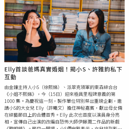
磁鑽」技術，背後更可明顯看到愛爾麗的制服。（圖／民眾
達去除「I」人就等於「內向」的扁平化標籤，I人的定義是
提供） 當場抓到愛爾麗疑似想改名重出江湖的A小姐，事後
「生活中所需能量源於自己而非外界的人」，他以歌詞「沒
也怒在社群平台上貼出貼文，直言愛爾麗企圖改名為「安萃
有比社交更累的事，這I人I得很極致，好在我對自己很誠
妍醫美」，試圖重新進入大眾視野，貼文一出沒多久，卻馬
實，這I人I得很鬆弛」，釋然地表達自我狀態。「省話一
上收到自稱公關團隊的私訊，指出感謝其對於籌備中的醫美
哥」、「金曲歌王」、「娛樂先生」是大家給蕭敬騰的各種
品牌關注，但其貼文所提及的「愛爾麗另起爐灶」、「裡面
定義，也看到他在演藝事業上每一次的挑戰與突破，將每一
的療程都是之前愛爾麗獨有的」、「回覆也跟愛爾麗一模一
首感動加到歌單中，在唱片、演唱會、綜藝、
真人
秀等各種
樣」等語，均為未經查證之推測或個人判斷，以造成社會大
載體，可以看見立體的他，就像認識很久的朋友，散發滿滿
眾誤認，影響其品牌商譽。 該公關團隊也指出，所謂與愛
的活人感，也發現不管外在怎麼變化，他初心不變、始終誠
爾麗同款文案，為參考醫美產業常見文案呈現方式，或使用
懇。蕭敬騰近期參演《五十公里桃花塢》
真人
秀，該季尾聲
Elly首談爸媽真實婚姻！揭小S、許雅鈞私下
合法授權、公開之來源示意素材，與推論品牌間並無任何關
恰逢〈流浪流浪就好〉單曲發行，在節目上他與其他參與的
互動
聯，希望A小姐能刪除貼文，或需
真人
回覆也可致電給公關
演出嘉賓共創微型社交圈，呈現他的處世與應對，正巧也與
團隊，否則將依法採取相關法律措施，並向平台檢舉。然而
單曲核心相互呼應。蕭敬騰在舞台與生活間保持平衡，他表
由金鐘主持人小S（徐熙娣）、派翠克領軍的東森綜合台
隨著貼文曝光後，僅隔一日「安萃妍新竹館」粉專就火速被
示發現真正的安定藏在與自己和平相處的時刻裡，心之所
《小姐不熙娣》，今（15日）迎來極具里程碑意義的第
刪除，再也無法在社群平台上找到其蹤跡，相關廣告投放也
向，流浪到哪都是歸處，但若沒有承認自我，則處處都倍感
1000 集。為慶祝這一刻，製作單位特別祭出重磅企劃，邀
全數被停止。 而A小姐也再揪出愛爾麗試圖重新培養品牌的
不適。
請小S的大女兒 Elly（許曦文）擔任神秘嘉賓，獻出母女倆
其餘品牌，如愛爾麗過去跨足生髮治療市場，成立「愛爾麗
在綜藝節目上的合體首秀。Elly 此次也首度以演員身分亮
Dr.Scalp生髮診所」，後續以韓國品牌「絲客富」為主要名
相，宣傳自己出演的改編自恐怖大師伊藤潤二作品的新戲
稱被網友抓包，坦承確實就是愛爾麗旗下集團，但「後續會
《聰明鎮》。節目一開場，小S便幽默表示，女兒接到影集