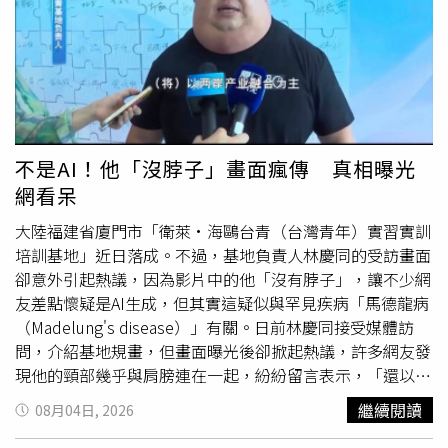
己想像的畫面是一種詭譎感，但是又帶一點不甘心，其實沒
有人會想過著別人安排的人生。」溫妮則投射畫面：「感覺
在一個很黑暗的地方想掙脫卻找不到出口只有一雙雙的眼睛
盯著我。」小魏對於「他們 / 要我足夠的溫順 / 愛我涉世未
深 / 又要我冰雪聰明/ 純淨的猶如半神」這段歌詞非常喜
歡，「就像一個純白潔淨的孩子，除了任人擺佈、還必須將
一切做到完美，我想像自己的靈魂已抽離，看著自己的身軀
不是AI！他「沒脖子」畫面瘋傳 真相曝光
做著那些被要求應該要做的事彷彿活著的只是身體，而真正
網看呆
的我早已站在遠方。」影集《聰明鎮》播出後締造好口碑，
琳誼看得著迷：「很喜歡看恐怖片，知道伊藤潤二出影集後
大陸福建省廈門市「衛萊·海鷗台青（台灣青年）實習實訓
很期待，劇情現實與幻覺的融合，推薦大家看看。」溫妮被
培訓基地」近日落成。不過，基地負責人林慶同的受訪畫面
深深打動：「我沒想過伊藤潤二的世界觀，可以用
真人
版的
卻意外引起熱議，因為影片中的他「沒有脖子」，讓不少網
方式呈現出另一個故事，整個詭異的氛圍在劇裡也呈現的很
友差點懷疑是AI生成，但其實這疑似與罕見疾病「馬德龍病
棒，看的很過癮！」小V從劇情悟出其中道理：「收看時被
（Madelung's disease）」有關。日前林慶同接受媒體訪
戲劇勾起學生時代升學考試的回憶，感受到很多壓迫感，同
問，介紹基地規畫，但畫面曝光後卻掀起熱議，許多網友發
時也得到啟發，人生中在不同階段都會被打分數，如何不要
現他的頸部幾乎與肩膀連在一起，紛紛留言表示，「還以為
被他人標準和評語影響了自己的節奏，才是最重要的！」怪
是AI生成」、「第一眼真的以為是AI，健康堪慮喔」、「這
繼續閱讀
08月04日, 2026
星BOOM！分享錄音時想像的畫面。（圖／相映音樂提供）
是
真人
嗎？」，也有人猜測是甲狀腺有問題，或是基因突變
所致。不過，根據林慶同在其他場合的影像可見，林慶同平