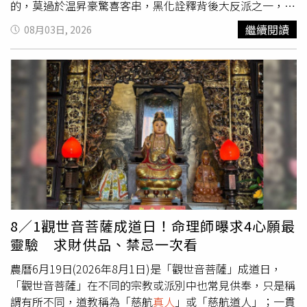
的，莫過於温昇豪驚喜客串，黑化詮釋背後大反派之一，硬
將劇中女兒陳姸霏關進狹小衝刺班，更直接對前妻梁詠琪動
繼續閱讀
08月03日, 2026
粗，將她一把壓制掐脖、下重手連甩三個巴掌，逼她吃下血
玉果。温昇豪戲裡是邪惡化身，戲外卻秒變小粉絲表白說：
「我是因為梁詠琪才接這部戲的，她是我們的玉女女神，要
對她做比較強烈情緒的反應真的很有壓力。」拍攝時兩人都
拿傾盡全力，隔天碰面才互相分享彼此身上到處都有碰撞瘀
傷，是一次難忘的合作經驗。梁詠琪認為演焦慮的母親是一
大考驗。（圖／奇蹟映畫所提供）梁詠琪所飾演的何麗芬則
耗盡心思為女兒陳姸霏付出一切，感性說這是她做演員以來
最具挑戰性的角色，「以前大家看到我都是喜劇或愛情片，
突然要演這麼嚴肅、焦慮的母親，剛開始有點迷惘。但我很
捨不得何麗芬，她是個悲劇人物，周圍很多人都有她的影
子。」身為人母的她也分享對「天下無不是的父母」的看
8／1觀世音菩薩成道日！命理師曝求4心願最
法：「天下一定有做錯事的父母，父母不是聖人，做錯了就
靈驗 求財供品、禁忌一次看
跟孩子道歉，跟孩子要互相體諒成長。溫昇豪同樣感嘆給這
次角色一句話：「做父母的，不要這麼苛責自己的子女。」
農曆6月19日(2026年8月1日)是「觀世音菩薩」成道日，
伊藤潤二分享對《聰明鎮》的看法。（圖／奇蹟映畫所提
「觀世音菩薩」在不同的宗教或派別中也常見供奉，只是稱
供）《聰明鎮》將眾多伊藤潤二的作品巧妙交織，正式播出
謂有所不同，道教稱為「慈航
真人
」或「慈航道人」；一貫