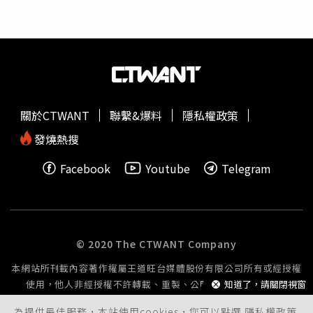
巨石強森全身重量與激烈動作的超堅固版、內部能散發神祕
光芒的塑料裂紋版，以及特技動作專用、防受傷的特製輕量
版，完美支援戲裡戲外的所有高難度演出。為了在大銀幕上
呈現極致的真實感，團隊摒棄廉價塑料，特選具有美麗深綠
色澤的天然寶石「螢石」來雕琢「特菲堤之心」，配合不同
場景的複雜燈光，以及應對激烈特技動作的磨損，道具組在
拍攝期間總共製作了高達約150顆特菲堤之心！《海洋奇
關於CTWANT
聯繫&爆料
隱私權政策
緣》
真人
版現正熱映中。《海洋奇緣》
真人
版音樂幕後花
絮：https://youtu.be/WtEbAY7h9dI
發燒熱搜
Facebook
Youtube
Telegram
© 2020 The CTWANT Company
本網站所刊載內容著作權屬王道旺台媒體股份有限公司所有或經授權
使用，他人非經授權不許轉載、重製、公開播送或公開傳輸。
知道了，請關閉視窗
為提供最佳服務，本站使用cookies，您可以點選
隱私權政策