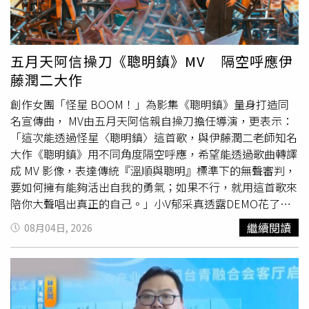
契，都獲得觀眾盛讚「像是從漫畫裡走出來」。樋口幸平透
露他與K、綱啓永在拍攝時刻意塑造V隊「壓倒性的強大
感」，希望一登場就能帶給潔世一所屬Z隊「令人不舒服的
高度壓迫」氣場，也讓 K 詮釋的凪誠士郎更添神祕魅力。綱
五月天阿信操刀《聰明鎮》MV 隔空呼應伊
啓永則表示自己是最後一位進組的演員，還收到樋口幸平傳
藤潤二大作
訊炫耀：「這裡超好玩啦！」讓他笑喊：「那是我人生第一
創作女團「怪星 BOOM！」為影集《聰明鎮》量身打造同
次對朋友產生最高規格的嫉妒！」片商重磅邀請《藍色監
名宣傳曲， MV由五月天阿信親自操刀擔任導演，更表示：
獄》男主角高橋文哉及累積打造超過 1000 億日圓票房作品
「這次能透過怪星〈聰明鎮〉這首歌，與伊藤潤二老師知名
的 CREDEUS 代表兼金牌製片松橋真三一同訪台宣傳，5 場
大作《聰明鎮》用不同角度隔空呼應，希望能透過歌曲轉譯
影人見面會除了能與高橋文哉近距離交流 30 分鐘外，福利
成 MV 影像，表達傳統『溫順與聰明』標準下的無聲審判，
包含粉絲 Q&A 提問抽選、全場大合照，每場還將抽出 3 名
要如何擁有能夠活出自我的勇氣；如果不行，就用這首歌來
幸運粉絲獲得高橋文哉親筆簽名海報，每份影人場套票皆附
陪你大聲唱出真正的自己。」小V郁采真透露DEMO花了三
活動紀念票卡、首週特典海報、潔世一A3海報套組（共3
天創作，構思〈聰明鎮〉歌曲編排與劇情緊緊結合，試著走
張）限定好禮。
繼續閱讀
08月04日, 2026
進主角的內心，將升學壓力、社會期待，以及人性的慾望逐
漸失控的過程，寫成一場無法醒來的惡夢，她表示：「或許
《聰明鎮》真正想問的，不是誰最聰明，而是當所有人都渴
望變得更優秀時，我們是否還能守住最初的自己。」團員各
自分享錄音〈聰明鎮〉時所想像的畫面，琳誼形容：「我自