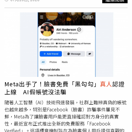
心放在事業上，Shang也經常飛去國外，導致兩人聚少離
享出來，感覺非常脆弱。」由於裘莉的母親曾說：「大家問
多，最後決定退回朋友關係。除了不讓女兒外宿，Julie也
我的永遠都只有癌症。」這句話讓她更堅定，《高訂人生》
在受訪時向未來女婿開出條件：「如果要娶我女兒，住的地
不能只把女主角拍成一名癌症病人，而要讓觀眾看見她仍是
方不能離開我們家那條巷子！」不過現在安吉卻能在深夜與
一個有工作、情感與渴望的完整的人。為呈現角色長期在法
林佳辰回家，看來媽媽對兩人的關係相當放心。對於林佳辰
國工作的狀態，裘莉在《高訂人生》中挑戰大量法文台詞，
與安吉的關係，兩人所屬唱片公司表示：「藝人的私人行程
從語言、語調到肢體節奏都下足功夫，導演艾莉絲溫諾克爾
我們不回應。兩人目前就是專注於工作與接下來要發表的作
更盛讚她的法文表現自然，讓觀眾能暫時忘記眼前的是好萊
品。謝謝大家關心。」
塢巨星，真正走進劇中角色的人生。裘莉接受《People》
專訪時也表示，電影雖然從疾病出發，卻不是關於生命的終
點，而是一個女人重新找回活下去的渴望，「這部電影不是
我角色的結束，而是重新渴望活到最後一口氣。」她將整部
作品的精神濃縮為「Live life」，希望觀眾即使正面對疾
Meta出手了！臉書免費「黑勾勾」
真人
認證
病、失去或人生低谷，仍能把握時間，好好生活。而史蒂芬
上線 AI假帳號沒法騙
史匹柏執導的科幻大片《揭密日搶先版》也將於7月登上台
灣大哥大MyVideo，全球票房已突破2.34億美元（約新台幣
隨著人工智慧（AI）技術飛速發展，社群上難辨真偽的帳號
75億元），由艾蜜莉布朗、喬許歐康納、柯林佛斯等人主
也越來越多，特別是Facebook（臉書）詐騙事件屢見不
演，描述人類即將得知外星生命真相所引發的全球危機。艾
鮮，Meta為了讓臉書用戶能更直接確認對方身分的真實
蜜莉布朗透露，片中有一場突然說出非人類語言的關鍵戲，
性，最近宣布正式推出全新的免費服務「Facebook
原可透過人工智慧協助製作聲音，她卻因對AI感到恐懼而拒
Verified」。這項標章機制旨在為臉書個人用戶提供直觀的