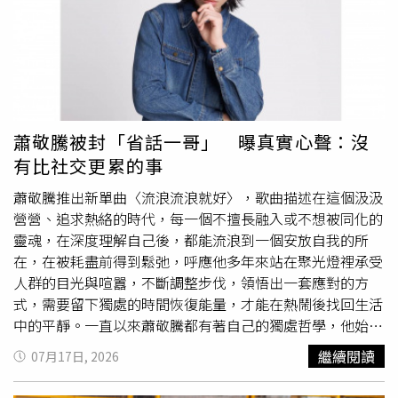
條漫《朵莉DOLLY》持續於 CCC 追漫台連載，系列動畫電
養品牌，重出江湖。從「安萃妍醫美新竹館」的臉書粉專上
影獲得國發基金投資挹注，均為台灣原創內容邁向世界舞
可發現，其貼文圖片內右上角還有明顯「愛爾麗」號誌。
台，賦予重要動能。
（圖／翻攝自安萃妍醫美新竹館臉書粉專）A小姐表示，實
際查詢「安萃妍醫美診所新竹館」相關資料，卻完全找不到
安萃妍的任何營業登記，甚至找不到相關Google地標，但
仔細看該粉專內容不僅發現除已知之「愛爾麗獨有晶瓷鑽」
技術外，粉專上其餘推廣醫美手術圖片右上角更清晰的壓上
蕭敬騰被封「省話一哥」 曝真實心聲：沒
「愛爾麗標誌」；粉專資訊透明度還可發現，該粉專原名為
有比社交更累的事
「愛爾麗台中」，直到今年6月11日才被改名為「安萃妍醫
美 新竹館」。細看安萃妍醫美新竹館臉書粉專上也可以發
蕭敬騰推出新單曲〈流浪流浪就好〉，歌曲描述在這個汲汲
現，該粉專先前名稱為「愛爾麗診所 台中+」。（圖／翻攝
營營、追求熱絡的時代，每一個不擅長融入或不想被同化的
自安萃妍醫美新竹館臉書粉專）A小姐透露，不只如此，為
靈魂，在深度理解自己後，都能流浪到一個安放自我的所
求謹慎，她主動與該粉專聯絡，詢問診所的確切位置，隨後
在，在被耗盡前得到鬆弛，呼應他多年來站在聚光燈裡承受
便有自稱是「小編雪莉」的工作人員為其服務，先是詢問過
人群的目光與喧囂，不斷調整步伐，領悟出一套應對的方
去是否曾來過診所，同時貼出「無針玻尿酸」的廣告貼文，
式，需要留下獨處的時間恢復能量，才能在熱鬧後找回生活
並寫下「無針玻尿酸晶瓷鑽課程」費用，讓她瞬間認出前同
中的平靜。一直以來蕭敬騰都有著自己的獨處哲學，他始終
事的話術，同時透過醫美課程名稱與費用等資料，確信該間
在音樂裡打磨，守著自己的節奏將作品推向人群，不嚼爛舌
繼續閱讀
07月17日, 2026
診所就是前東家愛爾麗想重新培養的新品牌無誤。前員工A
根定義，而是聚焦於歌曲，讓它自然傳達所有情緒與觀點。
小姐指出，安萃妍主打的無針玻尿酸就是愛爾麗的獨有「晶
話不多的他被大家視為典型的I人，這次他想要透過歌曲傳