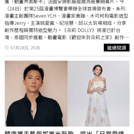
晨主演的愛情電影《失明》，以及描寫聖經傳奇英雄成長歷
理。這項全新認證機制目前正採取分階段方式上線，率先於
獲「動畫界奧斯卡」法國安錫影展遴選為競賽開幕片，今
程的動畫電影《大衛：王者降臨》；另有劉昊然、約翰庫薩
指定市場推出，後續將逐步擴展至全球。Meta表示，在AI浪
（24日）於第25屆漫畫博覽會舉辦全球首場發布會，系列
克主演的懸疑鉅作《解密》、跨越時空與陰陽界線的奇幻愛
潮下，區分
真人
與虛擬帳號已成為保障網路安全的關鍵，期
漫畫主創團隊Seven YCH、漫畫家黃踹、木可柯和電影造型
情喜劇《超時空鬼妻》，以及延續《奇蹟男孩》感動精神的
盼透過「Facebook Verified」幫助用戶在瀏覽商品、結交
指導Jerry、主演姚愛寗、紀培慧、邱以太到場相挺，分享
《奇蹟男孩：白鳥之心》於台灣大哥大MyVideo獨家播出，
新朋友或參與社群討論時，能更快速辨識真實身分，打造更
創作歷程與獨特造型魅力。《朵莉 DOLLY》條漫已於台
從好萊塢科幻、華語懸疑到療癒親情，一次滿足影迷暑假追
具信任感的社群環境。
灣、泰國同步連載，動畫電影《歡迎來到朵莉之家》創作團
片願望。
隊希望透過本次IP發布會，展現台灣原創IP跨足多元內容領
繼續閱讀
07月24日, 2026
域、邁向國際的軟實力。動畫電影《歡迎來到朵莉之家》身
兼演出與配音的三位主角紀培慧（左起）、邱以太、姚愛
寗。（圖／天水時代有限公司提供）原創 Seven YCH以《太
平廣記》為靈感， 塑造出千年巫女「朵莉DOLLY」橫跨兩
千年的暗黑詩意巨河故事，朵莉在漫長的生命中，和飛天妖
耶利飛天、神僧菩因、以及三神使和魑魅等，捲入一樁樁恐
怖事件，體會人性情感後，開始追尋並找到真正自我。系列
條漫集結黃踹、木可柯、Tei、阿德、禹、小之等多元世代
漫畫家，呈現精彩鬥法場面、華麗咒術、細膩角色互動、以
及饒富深意的敘事脈絡，去年底開始於台灣 CCC 追漫台及
泰國 WeComics 同步連載更新，第一季結束時，在台泰兩
地都寫下瀏覽佳績。除了IP系列條漫，天水時代授權深空天
韓庚攜手戴佩妮推出新歌 唱出「日常愛情