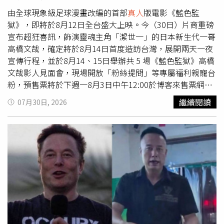
「旺人旺財」：1、豆腐:豆腐的諧音「頭富」，代表福氣與
財氣。2、蔬菜:素食因為蔬(舒)食，取諧音讓吃的人過上
由全球現象級足球漫畫改編的首部
真人
版電影《藍色監
「舒適」的生活。
獄》，即將於8月12日全台盛大上映。今（30日）片商重磅
宣布超狂喜訊，飾演靈魂主角「潔世一」的日本新生代一哥
高橋文哉，確定將於8月14日首度造訪台灣，展開兩天一夜
宣傳行程，並於8月14、15日舉辦共 5 場《藍色監獄》高橋
文哉影人見面會，現場開放「粉絲提問」等專屬福利親寵台
粉，預售票將於下週一8月3日中午12:00於博客來售票網限
量開搶。日前高橋文哉與 K（&TEAM成員）一同接受台灣媒
繼續閱讀
07月30日, 2026
體連線訪問，K熱情推薦高橋來台必吃牛肉麵與芒果冰，高
橋更現學現賣用中文親口唸出美食願望清單「牛肉麵」，引
爆全台粉絲熱烈敲碗歡迎。本次訪台，高橋文哉更將與當初
力邀他擔綱「潔世一」的《藍色監獄》金牌製片人松橋真三
一同抵台，親自與台灣影迷見面，展現大銀幕上的霸氣狂
熱！談及選角過程，金牌製片人松橋真三表示，高橋文哉不
僅具備無可挑剔的明星光環與演技，更擁有能扛住現象級IP
壓力的強大心態與領袖魅力，正是「潔世一」的完美化身：
「潔世一具備抗衡壓力的誠實、強大內心與領導力，面談時
我深刻感受到高橋文哉確實備齊了一切。主角潔世一的成