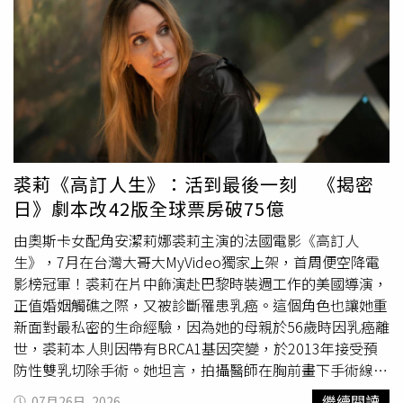
法之一就是彈鋼琴或唱情歌給對方聽，當時她自曝對同樣參
加節目的李哲言很有興趣，兩人還合作歌曲
〈Butterfliez〉，沒想到多年後與她有進一步發展的是與李
哲言同為Ozone的隊友林佳辰。安吉曾在《為你唱情歌》與
林佳辰的隊友李哲言合作。（圖／翻攝自YouTube）但在林
佳辰之前，安吉一直有位緋聞男友，就是比她大7歲的
Shang，該位男子曾在美國哥倫比亞大學修心理學，長相帥
氣且家境富裕，異性緣很好，曾因與莫允雯合照而傳出緋
聞，但事後莫允雯表示兩人只是朋友關係。而Shang與安吉
裘莉《高訂人生》：活到最後一刻 《揭密
交往後，安吉也說自己知道情況，跟莫允雯也是好朋友。安
日》劇本改42版全球票房破75億
吉曾與富二代Shang交往，兩人還有合作歌曲。（圖／翻攝
自YouTube）交往期間安吉與Shang的感情相當好，曾在受
由奧斯卡女配角安潔莉娜裘莉主演的法國電影《高訂人
訪時表示收過印象最深刻的禮物，就是男友送的價值約3萬
生》，7月在台灣大哥大MyVideo獨家上架，首周便空降電
元的精品項鍊，她則回送2萬元的投影機。而安吉的音樂作
影榜冠軍！裘莉在片中飾演赴巴黎時裝週工作的美國導演，
品〈我夢見你做壞事〉是為男友寫的，而且是由對方填詞，
正值婚姻觸礁之際，又被診斷罹患乳癌。這個角色也讓她重
Shang的本名「周尚頤」也出現在歌曲資訊中。Julie曾不允
新面對最私密的生命經驗，因為她的母親於56歲時因乳癌離
許女兒外宿，還說結婚後住處不能離開家裡巷子。（圖／索
世，裘莉本人則因帶有BRCA1基因突變，於2013年接受預
尼音樂提供）不過安吉與Shang去年初傳出分手消息，身為
防性雙乳切除手術。她坦言，拍攝醫師在胸前畫下手術線的
爸媽的掌上明珠，媽媽Julie不讓安吉外宿，加上安吉將重
場景時，彷彿將好萊塢帶進自己的病房，「我們把這一切分
繼續閱讀
07月26日, 2026