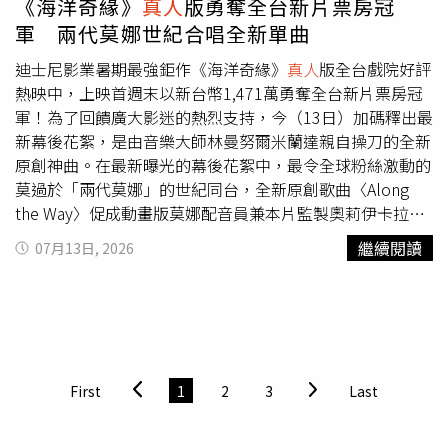
《海洋奇緣》
真人
版勇奪全台新片票房冠
軍 兩代莫娜世紀合唱全新單曲
迪士尼影業暑期最強鉅作《海洋奇緣》
真人
版全台戲院好評
熱映中，上映首週末以新台幣1,471萬勇奪全台新片票房冠
軍！為了回饋廣大影迷的熱烈支持，今（13日）加碼釋出最
新幕後花絮，是由音樂大師林曼努爾米蘭達親自操刀的全新
原創神曲。在最新曝光的幕後花絮中，最令全球粉絲激動的
莫過於「兩代莫娜」的世紀同台，全新原創歌曲〈Along
the Way〉促成動畫版莫娜配音員兼本片監製奧莉伊卡拉瓦
爾荷侯與
真人
版莫娜凱薩琳拉加阿雅的音樂對話，象徵著兩
繼續閱讀
07月13日, 2026
人的旅程產生奇妙碰撞。奧莉伊感性表示，能將接力棒傳承
給凱薩琳是極大的榮幸；隨後半神人「毛伊」巨石強森也以
強烈節奏加入合唱，為這首傳承海洋生命力的歌曲注入靈
魂。「兩代莫娜」凱薩琳拉加阿雅（左）、奧莉伊卡拉瓦爾
荷侯聯手合唱新曲〈Along the Way〉。（圖／迪士尼影業
提供）除了音樂上的全新突破，
真人
版電影在視覺與道具上
First
1
2
3
Last
也精益求精，毛伊神奇魚鉤道具團隊完全根據動畫原稿，精
心製作了超過20個功能各異的神級魚鉤，其中包括為了承受