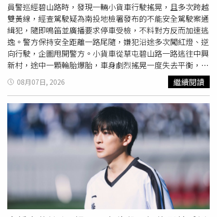
內容作為模型訓練資料，應避免輸入身分證字號、住址、電
員警巡經碧山路時，發現一輛小貨車行駛搖晃，且多次跨越
話或醫療紀錄等敏感資訊，並建議調整為「臨時聊天模
雙黃線，經查駕駛疑為南投地檢署發布的不能安全駕駛案通
式」。使用前應明確設定AI角色與用途，例如定位於引導情
緝犯，隨即鳴笛並廣播要求停車受檢，不料對方反而加速逃
緒書寫或陪伴反思，這樣有助於獲得符合需求的回應，也能
逸。警方保持安全距離一路尾隨，嫌犯沿途多次闖紅燈、逆
隨時提醒自己科技僅是輔助。善用社區心理諮商資源 建立
向行駛，企圖甩開警方。小貨車從草屯碧山路一路逃往中興
日常情緒照護防護網日常生活中應維持數位與現實人際互動
新村，途中一顆輪胎爆胎，車身劇烈搖晃一度失去平衡，嫌
平衡，避免將情緒完全寄託於虛擬工具，以免延誤專業處置
犯仍硬撐著剩3輪繼續逃竄，沿台3線往名間鄉方向逃去。逃
繼續閱讀
08月07日, 2026
時機。臺北市政府衛生局提醒，若察覺有心理諮詢需求，臺
至名間鄉濁水車站附近平交道時，管制燈已亮起、警示聲響
北市12行政區13處據點皆提供社區心理諮商門診服務。衛
起，柵欄也正降下，駕駛竟是直接駛入，撞斷平交道柵欄後
生福利部亦針對15至45歲青壯世代推動心理健康支持方案
繼續逃逸。警方考量周邊用路人及行車安全，決定放棄尾
提供諮商補助。民眾可多加利用社區心理衛生中心資源，撥
隨，整段追逐距離超過20公里。有目擊民眾在Threads上傳
打心理諮詢專線（02）3393-7885，由專業人員提供協助與
影片，驚呼「沒有人說南投也能見到俠盜獵車手！」。警方
支持。【延伸閱讀】AI比人更懂人？揭曉「人類真正的優
強調，全程未造成任何人車傷亡，將持續掌握嫌疑人動向，
勢」找AI談心可行嗎？心理師揭使用3撇步 注意「這些狀
展開追緝。
況」要盡快停止
https://www.healthnews.com.tw/readnews.php?
id=69249