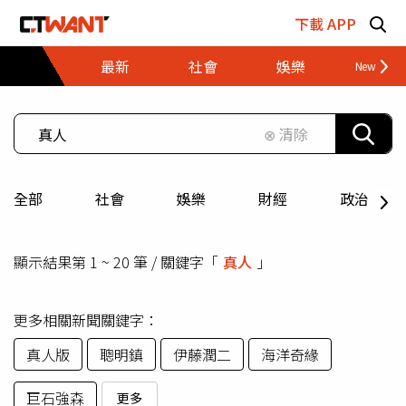
跳至主要內容區塊
下載 APP
最新
社會
娛樂
財經
⊗ 清除
全部
社會
娛樂
財經
政治
顯示結果第 1 ~ 20 筆 / 關鍵字「
真人
」
更多相關新聞關鍵字：
真人版
聰明鎮
伊藤潤二
海洋奇緣
巨石強森
更多