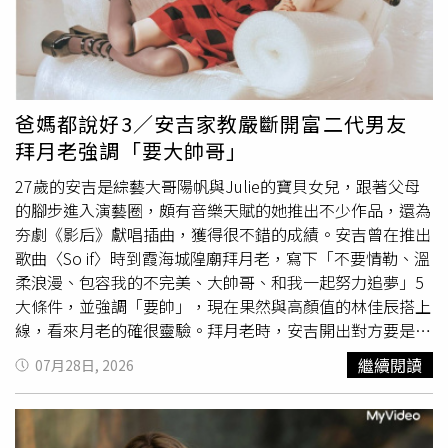
紅，至今仍有些不習慣。對於未來發展，馬先生透露，正考
慮開設個人社群帳號，與更多網友互動。不過，他坦言自己
對直播帶貨等網紅商業模式並不熟悉，目前已有合作邀約主
動上門，若有適合的機會，不排斥嘗試新的發展方向，希望
把這場意外走紅化為人生新契機。影片爆紅後，網友也發揮
爸媽都說好3／安吉家教嚴斷開富二代男友
創意，在留言區掀起熱烈討論，不僅替他取了「銅川分斯
拜月老強調「要大帥哥」
克」的暱稱，還笑稱店名乾脆改成「太空叉燒烤」，各種趣
味留言層出不窮，讓這位平凡的烤肉師傅意外成為網路新
27歲的安吉是綜藝大哥陽帆與Julie的寶貝女兒，跟著父母
寵。
的腳步進入演藝圈，頗有音樂天賦的她推出不少作品，還為
夯劇《影后》獻唱插曲，獲得很不錯的成績。安吉曾在推出
歌曲〈So if〉時到霞海城隍廟拜月老，寫下「不要情勒、溫
柔浪漫、包容我的不完美、大帥哥、和我一起努力追夢」5
大條件，並強調「要帥」，現在果然與高顏值的林佳辰搭上
線，看來月老的確很靈驗。拜月老時，安吉開出對方要是帥
哥的條件。（圖／索尼音樂提供）從小學習樂器的安吉，疫
繼續閱讀
07月28日, 2026
情期間將內心所想寫成歌，意外發掘了自己的創作天賦，並
踏上了歌手之路，她也參加過戀愛音樂實境
真人
秀《為你唱
情歌》，並在受訪時表示喜歡浪漫型暖男，而她撩男生的方