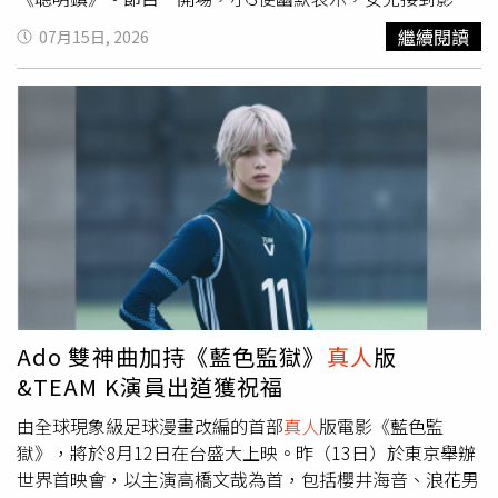
再獨立出來」，其北中南各分店粉專也在出事後將名稱改為
時很緊張，每一場戲都是她陪著對劇本，小S更笑稱：「如
繼續閱讀
07月15日, 2026
「絲凱鉑毛髮醫學中心」。 而A小姐也再揪出愛爾麗試圖重
果播出後Elly的演出很受歡迎，絕對都是媽媽的功勞！」當
新培養品牌的其餘品牌，如愛爾麗過去跨足生髮治療市場，
聊到擇偶條件，熱愛運動的 Elly 大方承認喜歡「有健身的
成立「愛爾麗Dr.Scalp生髮診所」，其北中南各分店粉專也
男生」，小S一聽立刻八卦地指向搭檔派翠克，笑說：「那
在出事後將名稱改為「絲凱鉑毛髮醫學中心」。
妳有可能會喜歡派翠克耶，因為柳叔叔也很愛健身！」小S
更轉頭逼問派翠克：「第一次看到 Elly 有沒有覺得她很
正？」派翠克大讚：「很有氣質，
真人
非常漂亮！」讓小S
再度起鬨：「你該不會不小心喜歡上我女兒吧！」一連串八
卦連環炮，讓 Elly 聽完崩潰大喊：「媽！妳幹嘛一直問這
種噁爛的問題啦！」超直白的嫌棄反應笑翻全場。談及父母
婚姻，小S坦言面對網友時常唱衰她的婚姻感到無奈，便趁
機問女兒：「在妳眼中，爸爸媽媽到底是怎樣的夫妻？」
Elly甜笑表示，爸媽的相處既甜蜜又像朋友：「直到現在，
Ado 雙神曲加持《藍色監獄》
真人
版
他們每天講早安、晚安都還是會加上『寶貝』，也會一起躺
&TEAM K演員出道獲祝福
在沙發上追劇。」Elly更透露，爸媽與三個女兒間完全沒有
長輩架子，宛如朋友般的相處模式，讓她倍感自在。Elly被
由全球現象級足球漫畫改編的首部
真人
版電影《藍色監
小S虧比演員難訪問。（圖／東森提供）身為話題焦點的星
獄》，將於8月12日在台盛大上映。昨（13日）於東京舉辦
二代，小S不免關心 Elly 是否會感到壓力？Elly 坦言一開始
世界首映會，以主演高橋文哉為首，包括櫻井海音、浪花男