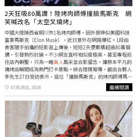
長，同時也是高橋文哉的蛻變與成長。」本身就是原著粉絲
的高橋文哉則表示，看完原著後便深刻被角色「對抗強敵又
2天狂吸80萬讚！陸烤肉師傅撞臉馬斯克 網
超越自我」的姿態所震撼，全體團隊也懷抱著對原著的極致
笑喊改名「太空叉燒烤」
敬意，將所能做到的一切全心灌注於作品中：「我們不為
『做得到』或『做不到』劃限，而是帶著對作品無比的愛、
中國大陸陝西省銅川市1名烤肉師傅，因外貌神似美國科技
熱情與覺悟進行拍攝。如今那份熱情已化為無比自信，非常
富豪馬斯克（Elon Musk），近日意外在網路爆紅。1段由
期待大家進戲院觀賞電影！」本次《藍色監獄》高橋文哉影
食客隨手拍攝的短影音上傳後，短短2天便累積超過80萬個
人見面會特別打造專屬「1369」數字密碼，推出定價1369
讚，引發熱烈討論。不少網友直呼相似度極高，甚至專程前
元的限定套票，除可在映前或映後參加 30 分鐘高橋文哉見
往店內朝聖，只為一睹
真人
風采並合影留念，讓原本平凡的
面會，現場還將進行粉絲Q&A、全場大合照等粉絲專屬福利
燒烤店瞬間成為熱門打卡景點。綜合陸媒報導，飯店合夥人
環節，每場還將抽出3名幸運粉絲可獲得高橋文哉親筆簽名
李先生27日受訪表示，這位「撞臉馬斯克」的烤肉師傅馬先
海報，套票內容更包含影人見面會電影票1張、活動紀念票
生年逾40歲，已在店內工作多年，是經驗豐富的資深師傅。
繼續閱讀
07月28日, 2026
卡1張、首週特典1張，以及潔世一A3海報套組（共3張），
其實早在爆紅之前，就經常有顧客發現他與馬斯克神似，主
一次收藏滿滿限定好禮。預售票將於8月3日（一）中午
動要求合照，只是這次因1支短影音在網路瘋傳，才讓他意
12:00在博客來售票網獨家開賣，詳情請洽售票網站。高橋
外成為話題人物。馬先生坦言，自己從未想過會因外貌受到
文哉獲讚擁有「潔世一」領袖氣場。（圖／甲上娛樂提供）
如此關注，爆紅後既驚喜又緊張。近幾天已有10多名粉絲特
地到店，只為與他拍照留念，店內來客數也明顯增加。他表
示，自己從事烤肉工作已有10餘年，每天上午9時上班，忙
到深夜11、12時才收工，工作十分辛苦，如今突然成為網