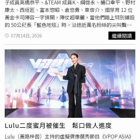
確實會自我懷疑、擔心自己不夠好或配不上大家的期望，但
子成員高橋恭平、&TEAM 成員K、綱啓永、樋口幸平、野村
現在已經調整好心態。小S追問：「是不是就不要看網路留
康太、西垣匠、富本惣昭、倉悠貴、東啓介、畑芽育 12 位
言？」沒想到 Elly 竟自爆非常愛看網友評論，連罵自己的
黃金卡司陣容一字排開，陣仗超華麗，當他們踏上特別鋪設
也不放過！派翠克驚訝追問：「那妳看了會走心嗎？」Elly
的 50公尺長「藍色地毯」時，沿途近萬名粉絲的尖叫聲瞬
淡定回應：「還好，我只是好奇網友到底在罵什麼，如果有
間響徹雲霄，狂熱程度宛如世界盃現場。擔綱主角「潔世
繼續閱讀
07月14日, 2026
說得對、可以改進的地方，我就會去改進。」而在「真心話
一」的高橋文哉自信表示：「全體幕後團隊與演員都注入了
環節」，派翠克貼心準備耳機讓小S戴上，試圖讓 Elly 能毫
全部的能量來投入這部片，請大家將我們的這份狂熱，當作
無壓力地吐露心聲。Elly 反手爆料爸爸許雅鈞對她出門玩管
今年夏天最棒的回憶好好收下！」飾演潔世一最大宿敵兼天
很嚴，所以她常私下拜託媽媽「套好招」，母女聯手騙爸爸
才球員「凪誠士郎」的K，憑藉本片正式以電影演員身分出
說是去朋友家。當小S摘下耳機後心虛招認：「她常常要我
道，他表示：「電影處女作就是《藍色監獄》，真的非常幸
跟她一起瞞著爸爸，爸爸確實到現在都不知道，而且應該騙
福。」隨後笑問：「我從今天開始可以自稱是演員了吧？」
過不只一次吧！」Elly 見狀驚呼：「我就只有那一次！」派
高橋文哉立刻大喊回應：「你就是最強、最完美的凪誠士
翠克隨即抓到漏洞：「所以其他次是別人騙的（其他女
郎！恭喜你演員出道！」引來眾演員及全場雷鳴般的掌聲。
兒）？媽媽妳自己爆料了啦！」尷尬真相讓小S當場笑翻。
K也向台下溫馨喊話：「我之前一直很擔心LUNÉ（粉絲
節目最後，眾人來到充滿懷舊情懷的漫畫店。小S感性透
們）會怎麼看我的表現，如果大家也能喜歡上我作為演員的
露，小時候放假最喜歡窩在漫畫店裡，當時最愛的浪漫愛情
這一面，我會非常高興。」高橋文哉在《藍色監獄》擔綱不
漫畫是《流星花園》，而恐怖漫畫中最崇拜的作者則是伊藤
斷自我覺醒的男主角「潔世一」。（圖／甲上娛樂提供）飾
Lulu二度蜜月被催生 鬆口做人進度
潤二。命運奇妙的是，當年不愛看漫畫的大S（徐熙媛），
演「千切豹馬」的高橋恭平則分享：「原作中我最喜歡的角
Lulu（黃路梓茵）主持的虛擬偶像選秀節目《VPOP ASIA》
被找去主演《流星花園》紅遍亞洲，讓當時的小S極度嫉
色就是千切，所以當初收到邀約時，真的覺得是命中注