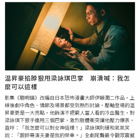
時外貌就是如此，並非是AI合成或修圖。林慶同的外觀與
「馬德龍病（Madelung’s disease）」的病徵相似。（圖
／翻攝自bilibili）對此，有網友指出，林慶同的外觀與俗稱
「馬德龍病（Madelung’s disease）」的病徵相似，該疾
病正式名稱為「良性對稱性脂肪瘤病」或「多發性對稱性脂
肪瘤病」，是相當罕見的脂肪代謝疾病，患者的脂肪組織會
在頸部、肩膀、背部及上臂等身體上半部，產生瀰漫性的對
稱性堆積，形成俗稱「牛頸」的外觀，且患者多為30歲至
60歲中年男性。據美國國家罕見疾病組織（NORD）資料顯
示，馬德龍病的確切致病原因尚未完全釐清，但約有60%至
温昇豪掐脖狠甩梁詠琪巴掌 崩潰喊：我怎
90%的患者有長期酗酒史，酒精可能會造成脂肪代謝異常、
麼可以這樣
粒線體基因突變，導致脂肪細胞異常增生；馬德龍病雖屬良
性疾病，但脂肪持續增生後，可能會壓迫呼吸道、食道及周
影集《聰明鎮》改編自日本恐怖漫畫大師伊藤潤二作品，上
邊神經，造成吞嚥困難、聲音沙啞、呼吸困難等症狀，目前
線後劇中角色、情節及場景都受到熱烈討論，壓軸登場的温
治療方式主要以手術切除或抽脂改善外觀及壓迫症狀，並且
昇豪更是一大亮點，他飾演不把窮人當人看的冷血醫生，對
建議戒酒，以降低復發風險。
梁詠琪下狠手連甩三個巴掌，激烈肢體衝突讓他壓力爆表，
直呼：「我怎麼可以對女神這樣！」梁詠琪則緩和氣氛笑
說：「跟帥哥演夫妻是我的榮幸。」全劇尾聲最令觀眾震撼