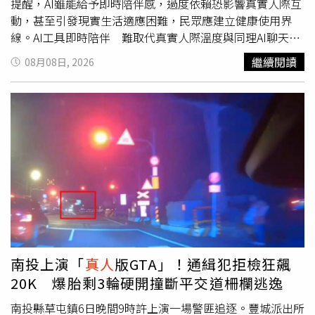
提醒，AI雖能給予即時陪伴感，過度依賴恐影響真實人際互
動，甚至引發現實生活適應困難，民眾應建立健康使用界
線。AI工具即時陪伴 難取代真實人際溫度與同理AI聊天工
具最大優勢在於即時性，能讓使用者立刻獲得回應並整理混
繼續閱讀
08月08日, 2026
亂思緒。臺北市政府衛生局表示，心理支持不僅是獲取文字
解答，更涵蓋深層的同理心、眼神交流與信任關係建立。這
些真實互動帶來的情感支持，是現階段AI技術難以取代的價
值。當感到孤單失落時，主動與親友或專業人員建立真實連
結，在部分情況下觀察到對情緒穩定較有實質幫助。面臨情
緒困擾 應優先尋求
真人
專業心理協助針對健康運用科技輔
助，臺北市政府衛生局建議，面臨情緒困擾時，應優先與家
人、師長、同事或專業人員交流。AI僅能作為輔助工具，無
法取代專業心理評估與危機處理。若出現以下情形，應及早
尋求心理健康相關資源協助：情緒低落、焦慮或憂鬱持續超
過兩週以上，並影響睡眠或飲食。工作、課業、人際關係或
日常生活明顯受到影響。出現自傷、自殺或傷害他人的想
南投上演「
真人
版GTA」！通緝犯拒檢狂飆
法。發現自己逐漸只願意與AI互動，刻意避免與
真人
接觸。
20K 爆胎剩3輪硬開撞斷平交道柵欄逃逸
設定AI陪伴角色 保護個人隱私數位互動過程中也應重視個
人資料保護。臺北市政府衛生局呼籲，部分平台可能將對話
南投縣草屯鎮6日晚間9時許上演一場警匪追逐。豐城派出所