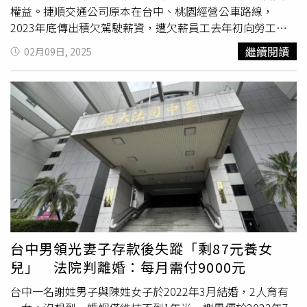
止，勞動部已有9名承攬人力離職，勞動部秘書處也補充，
權益。捷順交通公司原本在台中、桃園經營公車路線，
若預算不解凍，恐怕再有下一波承攬人力離開，包括中國時
2023年底傳出積欠駕駛薪資，遭欠薪員工去年初向勞工局
報等多家媒體都有報導此事。但此事並未因洪申翰自陳「口
申請調解，要求公司應給付欠薪與資遣費，張芬郁表示，台
繼續閱讀
02月09日, 2025
誤」而結束，洪申翰今天在臉書發文，火力全開，直指「中
中市部分共有36名員工受害，另該集團位在雲林、阿里山、
國時報」批評勞動部在被立法院砍預算後，「先裁撤保全、
桃園的客運公司也有43人受害，79人中有75人提出告訴並
清潔」「率先拿艱苦人跟弱勢開刀」，「我必須嚴正表達，
向勞動部勞工保險局「工資墊償基金」申請薪資墊償。吳姓
所謂拿艱苦人開刀」，全都不是事實。​洪申翰強調，114年
員工說，歷經長達1年訴訟，部分人去年11月領到墊償薪
的預算審查中，光是勞動部「一般行政」的「基本行政工
資，農曆新年終於好過一點，但多數人仍未領到墊償薪資。
作」科目，最後被刪除了20%，且凍結了30%，總共只剩下
另名陳姓駕駛則說，自己在請育嬰假期間得知公司營運出現
一半預算可以正常運用，勢必對勞動部的所屬同仁造成嚴重
問題，很擔心
育嬰津貼
受影響；公車駕駛壓力大，必須面對
的影響。他說，勞動部委外業務的人力，無論是保全還是清
各種突發狀況，公司卻不願支應員工薪資與補償，罔顧員工
潔人員，都是勞動部維繫日常工作的夥伴，「如果不是在野
權益。張芬郁說，去年底共有33人收到工資墊償款項，另有
黨亂砍預算，這些同事都仍會留在崗位上」。洪申翰表示，
23人目前向勞保局申辦墊償中，還有23人仍在訴訟中；她
被「亂刪凍一半」的行政費用，造成勞動部公務同仁和民眾
認為勞工要啟動申請工資墊償需要花費很長時間，交通局去
的影響，就還有下列狀況。1.民眾陳情的民意信箱系統、公
年仍撥付1109萬元補貼款給捷順，卻無法要求公司將該筆
台中男領光妻子存款後失蹤「剩87元養女
文系統僅能維持最基本運作，難以升級維護，必須放棄原訂
款項優先給付給員工，要求交通局應研擬修改契約，藉以約
兒」 法院判離婚：每月需付9000元
強化個資保護的改版升級。2.為節省油料，公務人員外出、
束公司在領取補貼款時優先用於員工欠薪給付。交通局表
調閱檔案改由公務同仁搭三趟車（捷運、火車、公車等）人
示，法院有申請扣押捷順公司的補助款，交通局去年即暫緩
台中一名謝姓男子與陳姓女子於2022年3月結婚，2人育有
工自行搬運，為求大量減少公務車使用。3.採購稽核委員與