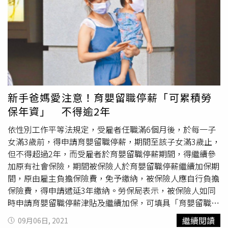
政院現在不但未依公投法第17條及第20條規定，申請成為
公投正式的」反方」，蘇揆還利用行政專機全台趴趴走，公
開反對人民辛苦連署數十萬人所提出的公投。行政院、經濟
部、中油公司更公然利用公務預算登起反公投案的廣告，這
如果没有違法？什麼才是違法？這不是「國庫小偷」，什麼
才叫國庫小偷？最悲哀的是，當行政院長公然當起「國庫小
偷」，銓敘部做為「維護行政中立」最高主管機關，卻只敢
出來為行政院長出來「擦脂抹粉」、卸責圍事。難怪行政院
新手爸媽愛注意！育嬰留職停薪「可累積勞
敢如此無法無天。國民黨團話鋒一轉，將批評矛頭對準昨日
保年資」 不得逾2年
出面質疑國民黨「杯葛行動」的「公督盟」。黨團指出，公
依性別工作平等法規定，受雇者任職滿6個月後，於每一子
督盟不監督政府，卻只會監督在野黨，而且「只會監督國民
女滿3歲前，得申請育嬰留職停薪，期間至該子女滿3歲止，
黨」，黨團要請問公督盟，行政院長變成「國庫小偷」，公
但不得超過2年，而受雇者於育嬰留職停薪期間，得繼續參
督盟為何不置一詞、視而不見？國民黨黨團也再次說明，公
加原有社會保險，期間被保險人於育嬰留職停薪繼續加保期
督盟指稱「軍公教調薪」、「
育嬰津貼
」、「生育補助津
間，原由雇主負擔保險費，免予繳納，被保險人應自行負擔
貼」等會因國民黨團召委停審預算影響而無法發出，但事實
保險費，得申請遞延3年繳納。勞保局表示，被保險人如同
是這些項目没有一項是新計劃，明年度仍可依預算法繼續執
時申請育嬰留職停薪津貼及繼續加保，可填具「育嬰留職停
行，況且本會期還沒有結束，只要本會期結束前完成預算三
薪津貼申請書、給付收據及繼續投保申請書」於「育嬰留職
讀就不會有任何影響，公督盟是不懂，還是裝不懂？公督盟
繼續閱讀
09月06日, 2021
停薪期間繼續投保」欄位，勾選「同意繼續投保」；如未申
既不公正、也沒好好監督政府，根本是「綠民監督國民黨」