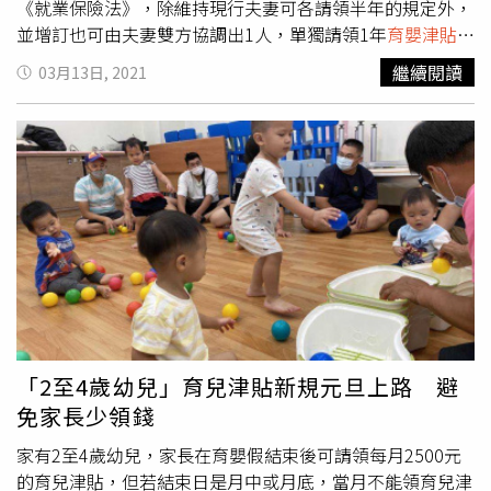
人一併申報退保，以免繼續計收保費。
《就業保險法》，除維持現行夫妻可各請領半年的規定外，
並增訂也可由夫妻雙方協調出1人，單獨請領1年
育嬰津貼
。
萬美玲指出，根據勞保局統計，2009年至2020年底，父母
繼續閱讀
03月13日, 2021
雙方皆為勞工，且為照顧同一子女，都有請領
育嬰津貼
的案
例，僅有13萬6476例，而由父或母單一方請領的案例卻高
達61萬6958例。她說，現行
育嬰津貼
強制規定，夫妻只能
分開各請領半年津貼，並無法有效落實政府要讓雙薪家庭合
計可請領1年
育嬰津貼
的美意。萬美玲說，當初政府開辦
育
嬰津貼
，規定夫妻雙方必須分開請領半年的津貼，其政策目
標是要讓男性肩負起照顧小孩的責任，但根據勞保局資料顯
示，2009年至2020年底，男性請領
育嬰津貼
的比例平均僅
有17%。她認為，政府原本希望男性能肩負起照顧小孩的目
標不僅沒達到，更因強制規定夫妻必須分開請領，反而使勞
工雙薪家庭原可領1年津貼的美意打對折。萬美玲強調，我
國正面臨少子化的國安危機，政策不該過於理想及僵化，再
「2至4歲幼兒」育兒津貼新規元旦上路 避
加上我國家庭型態多以雙薪家庭為主，如果
育嬰津貼
可以更
免家長少領錢
有彈性，相信能對雙薪家庭生育照顧子女上，可以有更大的
幫助。萬美玲表示，今日提案修正《就業保險法》第19條之
家有2至4歲幼兒，家長在育嬰假結束後可請領每月2500元
2，除維持現行夫妻各請領半年的規定外，也增訂可由夫妻
的育兒津貼，但若結束日是月中或月底，當月不能領育兒津