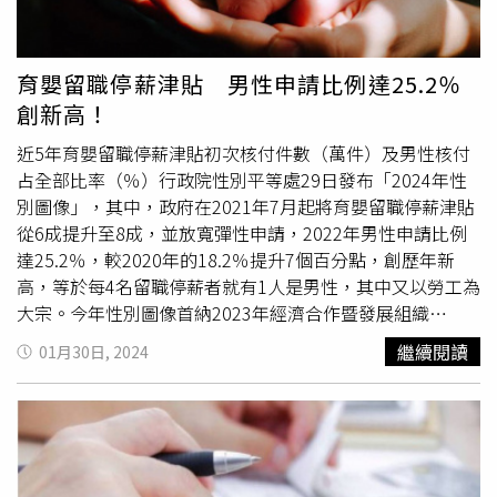
部資料，現在出生的女性要到74歲才能達到薪資平等，呼籲
盡速建立薪資透明化機制。范雲提到，針對職家平衡，希望
推動彈性育嬰假、針對雙親請滿育嬰假就再多給一個月
育嬰
育嬰留職停薪津貼 男性申請比例達25.2％
津貼
等；她也呼應托盟的倡議、提出彈性的親職假制度，可
創新高！
以日或小時為單位、並用到小孩滿八歲，協助育兒家長。托
育及就業政策催生聯盟的黃喬鈴發言人表示，「擴充公共托
近5年育嬰留職停薪津貼初次核付件數（萬件）及男性核付
育服務」配搭「彈性育嬰假」是國際上的做法，希望勞動部
占全部比率（％）行政院性別平等處29日發布「2024年性
能提出應對方案，保障家長兼顧工作與育兒的權利。臺灣護
別圖像」，其中，政府在2021年7月起將育嬰留職停薪津貼
理產業工會羅運生理事長說明，衛福部雖已公佈三班護病
從6成提升至8成，並放寬彈性申請，2022年男性申請比例
比，但獎勵規則模糊、缺乏逐步推動策略、未見政府或醫院
達25.2％，較2020年的18.2％提升7個百分點，創歷年新
引領標竿的精神，期望衛福部盡速規畫三班護病比立法。至
高，等於每4名留職停薪者就有1人是男性，其中又以勞工為
於非典型工作者勞權，范雲指出，政府應提供更完善的法制
大宗。今年性別圖像首納2023年經濟合作暨發展組織
化保障，非典型工作已成新常態，以專法或修法等形式、提
（OECD）社會習俗性別指數（SIGI）評比，台灣獲全球第6
繼續閱讀
01月30日, 2024
供更完善法制化保障，勞動部責無旁貸。
名、亞洲第1名佳績；行政院2023年建立「我國性別平等指
數」，與歐盟「性別平等指數」（GEI）相較，比起歐盟27
個國家我國排第12名。我國自2009年5月起陸續將育嬰留職
停薪津貼納入各社會保險，男性申請育嬰留停比例從2018
年的17.7％，一路到2022年的25.2％，雖仍以女性占74.8％