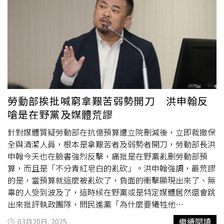
表示，她要為他說句公道話。張俊傑是很多人都熟悉的傑
廈門寶太生物科技公司無償提供7萬 4400 劑未經查驗許可
哥，不僅是她的助理，她質詢稿的主筆，更是她問政、參與
的快篩試劑跨境輸入台灣，隨後挪用至各原住民地區進行發
社運的老師。傑哥早在上個世紀的台灣黨外時代，就投入原
放，以增益其政壇個人與團隊聲望。張俊傑還利用高金素梅
住民族運動，參與創立了台灣原住民族權利促進會，傑哥用
創立的「臺灣原住民多族群文化交流協會」詐財，張俊傑身
行動證明了「俠之大者」應有的風範。這樣一位「不愛其
為實質掌控者，涉嫌於2015年至2018年間，利用舉辦原住
軀，不矜其能」，為原運無私奮鬥終身的人，始終都是她的
民射箭賽及歌謠演唱活動的機會，以開立超額報銷收據或不
榜樣！「傑哥您辛苦了！我們的團隊沒有讓您失望」。對於
實發票之手段，向政府機關及國營事業單位詐取高達933萬
起訴書中所提到的「部落行銷」和「梅園文創」的部分，高
元的補助費用，並用現金提領方式製造金流斷點進行洗錢。
勞動部挨批喊窮拿艱苦弱勢開刀 洪申翰反
金素梅強調，她沒有成立公司，也沒有出資，這兩項事業都
台北地檢署8日偵結，認為高金素梅擔任立委逾20年，本應
嗆是在野黨及媒體荒謬
是一群長年來熱愛原住民族文化的朋友們，為了部落的經濟
為人民表率，卻為圖私利摧毀國民對代議制度的信賴，且嚴
產業、小農推廣、手工藝品推銷以及在地就業的需求，所搭
重破壞國家醫療器材管理體制。考量核心角色張俊傑迄今拒
針對媒體質疑勞動部在抗億預算遭立院刪減後，立即裁撤保
建起來的平台，並非為了特定目的成立的。這個平台協助了
不繳回犯罪所得、飾詞狡辯，建請對張俊傑從重量處有期徒
全與清潔人員，根本是拿艱苦者及弱勢者開刀，勞動部長洪
部落的婦女、小農和年輕人的就業，這些攸關族人生計的議
刑16年以上，並對高金素梅求處12年6月重刑。
申翰今天也在臉書強烈反擊，痛批是在野黨亂刪勞動部預
題，一直是她和她的團隊助理露子、怡君和智葟主任長年來
算，而且是「不分青紅皂白的亂砍」。洪申翰強調，最荒謬
關注的工作。對於她的助理們因案而疲於奔命，她感到不
的是，當預算就這麼被亂砍了，負面的衝擊顯現出來了、無
捨，為他們抱屈，並且為他們「不忘初衷」的堅持，感到榮
辜的人受到波及了，這時候在野黨或是特定媒體居然還會跳
幸。至於新冠快篩的問題，高金素梅指出，大家想必都還記
出來批評執政團隊，問民進黨「為什麼要犧牲他
得當年疫苗和快篩都兩缺的緊急情況吧！那個時候，不但人
（們）？」。洪申翰加碼爆料，有位勞動部內年輕的基層同
繼續閱讀
03月20日, 2025