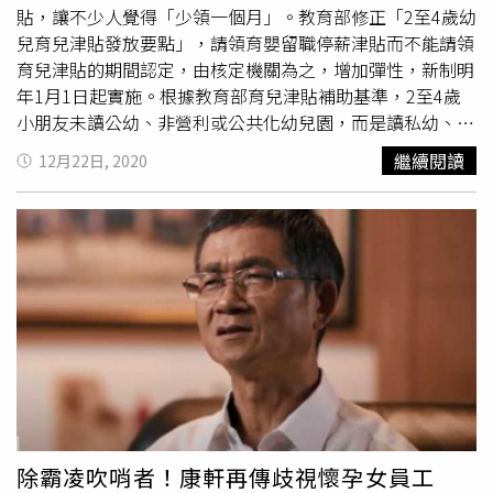
雙方自行協調出1人，單獨請領1年的「育嬰留職停薪津
貼，讓不少人覺得「少領一個月」。教育部修正「2至4歲幼
貼」，給予雙薪家庭夫妻多一種選擇，藉此舒緩育嬰壓力，
兒育兒津貼發放要點」，請領育嬰留職停薪津貼而不能請領
讓政府照顧雙薪家庭的美意不再打折扣。
育兒津貼的期間認定，由核定機關為之，增加彈性，新制明
年1月1日起實施。根據教育部育兒津貼補助基準，2至4歲
小朋友未讀公幼、非營利或公共化幼兒園，而是讀私幼、父
母自己帶或請保母帶，政府每月給予2500元育兒津貼。同
繼續閱讀
12月22日, 2020
時，幼兒父、母或監護人於領取照顧該名幼兒之育嬰留職停
薪津貼期間，不得再請領育兒津貼。不過這個規定出現一個
問題，2至4歲育兒津貼以月為核算單位，實務上民眾請領津
貼當月如有一天領取育嬰留職停薪津貼，即無法同時領取育
兒津貼，例如，民眾依規定申請最長合計6個月之育嬰留職
停薪津貼(如4月至9月)，若實際領取區間為4月9日至10月9
日，則4月至10月（計7個月）均無法領取育兒津貼，可說
少領了1個月2500元的津貼。教育部因此修正「2至4歲幼兒
育兒津貼發放要點」，明定因請領育嬰留職停薪津貼致不得
請領育兒津貼之期間以不超過6個月為限，且考量
育嬰津貼
可一次、分次或追溯請領，其申領樣態多元，由核定機關
（指鄉鎮市區公所）視個案認定之。此外，為簡政便民，教
除霸凌吹哨者！康軒再傳歧視懷孕女員工
育部2至4歲育兒津貼自明年1月起增加線上申辦功能，提供