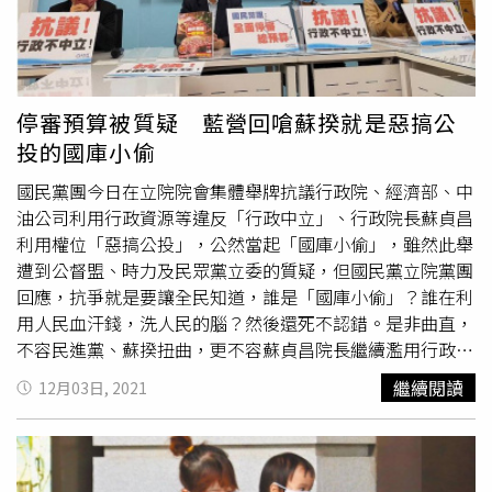
育嬰津貼
才請育嬰假，根本不是要照顧小孩，就連生活費也
是她給的。高雄地院審酌，張男提出的證據，至多僅能顯示
蕭女曾向曾男表示孩子為其子女並向其索款，無法證明她有
佯稱原告是生父等情節，且夫妻倆曾簽署在宅托育服務契
約，衡諸一般社會常情，亦無有男方辦理育嬰留職停薪之必
停審預算被質疑 藍營回嗆蘇揆就是惡搞公
要，張男未能舉證以實其說，自難使法院信為真實，最後判
投的國庫小偷
處張男敗訴；可上訴。
國民黨團今日在立院院會集體舉牌抗議行政院、經濟部、中
油公司利用行政資源等違反「行政中立」、行政院長蘇貞昌
利用權位「惡搞公投」，公然當起「國庫小偷」，雖然此舉
遭到公督盟、時力及民眾黨立委的質疑，但國民黨立院黨團
回應，抗爭就是要讓全民知道，誰是「國庫小偷」？誰在利
用人民血汗錢，洗人民的腦？然後還死不認錯。是非曲直，
不容民進黨、蘇揆扭曲，更不容蘇貞昌院長繼續濫用行政資
源「惡搞公投」！國民黨立院黨團指出，109年2月10日民
繼續閱讀
12月03日, 2021
進黨執政期間，銓敘部就以正式函釋，通告中央及地方公務
機關，依公投法第10條及同法施行細則第7條規定，不得
「動用行政資源」、「利用職務關係」、「影響公務執
行」、「使用職銜名器」支持反對特定公投案。黨團強調，