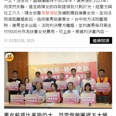
撥付補貼款項，日前在客運業者會議上特別要求業者注重員
一女。沒想到，婚姻僅維持不到1年半，謝男便於2023年7
施工查核委員被迫減聘，影響可稽核案件數量與查核檢查品
工勞動權益，並應優先給付駕駛薪資，未來將研議是否將優
月突然失聯，甚至將陳女的存款提領到只剩87元。經警方與
質。4.勞動部辦公大樓，以及民眾洽公空間，必須減少清
先給付薪資等條件明訂在契約中。
社工介入，陳女依靠
育嬰津貼
及補助獨自撫養女兒，並向法
潔、保全業務（部分承攬人力必須離開，無法繼續在部內工
院提起離婚訴訟，指控謝男拋妻棄女。台中地方法院審理
作）。5.與公務機關和民眾相關等公務郵件，不得再使用快
時，謝男並未出庭，法院判決雙方離婚，並判謝男每月需支
捷，影響收件時效。6. 衛生用品減供，現有庫存量用罄後，
付9000元作為扶養女兒費用，可上訴。根據判決書內容指
就不再提供；拔燈管，目前已經減超過1600盞。​洪申翰
出，2023年2月謝男與陳女一家3口曾一同環島旅遊，卻在
繼續閱讀
01月02日, 2025
說，以上都還只是「一般行政」這項被刪凍的影響，不計其
同年7月無預警失聯。陳女多次撥打電話聯繫不到謝男，後
他業務費「被不分青紅皂白的」亂砍受到的衝擊。洪申翰強
來發現銀行帳戶內的存款已被謝男領空，僅剩下87元。陳女
調，上述每一項影響，都會直接或間接降低一個行政機關的
報案後經警方與社工協助，因為要獨自照顧年幼女兒，陳女
運作效能，甚至衝擊到民眾接受到的服務品質。同時，不只
目前只能依靠政府
育嬰津貼
與慈善機構補助租屋生活。陳女
會影響到約僱或承攬人員的工作機會，對已經非常緊繃的公
指控謝男拋妻棄女，婚後不僅未曾提供任何經濟支援，甚至
務員人力更是雪上加霜。這種亂砍預算的方式，對於一個部
侵吞陳女存款後失聯，已構成惡意遺棄，婚姻關係已無法維
會運作是全面性的影響，沒有分先後。追根究底，國會監督
持，遂向法院訴請判准離婚，並主張謝男應承擔女兒的扶養
預算本該是很嚴肅、審慎的事，本來就不該這樣亂刪亂凍
費。法院審理期間，謝男並未出庭，也未提出任何書面說明
的。
或陳述。法官認為，根據存摺及警方報案記錄等證據證實，
謝男侵占陳女存款後失聯，且謝男於2023年7月失蹤至今，
在這種情況下，任何人都將喪失維持婚姻意願，雙方婚姻關
係已嚴重破裂，無法挽回。因此法院判決雙方離婚，考量到
男女薪資比差距仍大 范雲偕勞團提五大勞