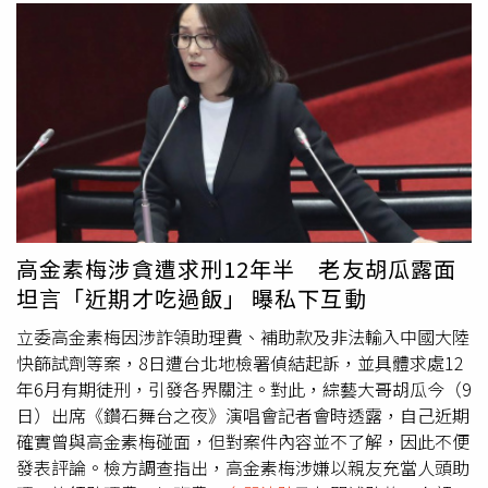
高金素梅涉貪遭求刑12年半 老友胡瓜露面
坦言「近期才吃過飯」 曝私下互動
立委高金素梅因涉詐領助理費、補助款及非法輸入中國大陸
快篩試劑等案，8日遭台北地檢署偵結起訴，並具體求處12
年6月有期徒刑，引發各界關注。對此，綜藝大哥胡瓜今（9
日）出席《鑽石舞台之夜》演唱會記者會時透露，自己近期
確實曾與高金素梅碰面，但對案件內容並不了解，因此不便
發表評論。檢方調查指出，高金素梅涉嫌以親友充當人頭助