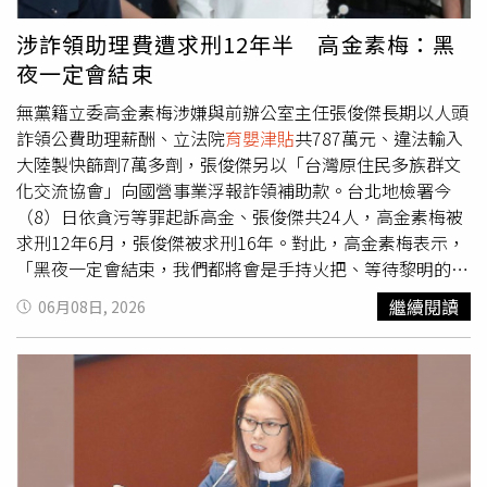
雄市長，也用助理費來辦她，辦到她從民調第一到初選落
敗。他另指出，上週已被國民黨徵召參選屏東縣長的蘇清泉
涉詐領助理費遭求刑12年半 高金素梅：黑
委員，遭檢方老案新辦。前年底屏東安泰醫院發生火警，屏
夜一定會結束
東地檢署原對醫院創辦人蘇清泉緩起訴處分，卻被高檢署撤
銷，屏檢重啟偵辦，改依過失致死起訴蘇清泉。民進黨操弄
無黨籍立委高金素梅涉嫌與前辦公室主任張俊傑長期以人頭
司法，為的就是想要在年底五五波的選戰中，讓蘇清泉陷入
詐領公費助理薪酬、立法院
育嬰津貼
共787萬元、違法輸入
司法泥淖，疲於奔命。羅智強批評，冷飯熱炒、老案新辦、
大陸製快篩劑7萬多劑，張俊傑另以「台灣原住民多族群文
以案查案、無案變小案、小案變大案，偵查大公開、媒體大
化交流協會」向國營事業浮報詐領補助款。台北地檢署今
造謠、雞蛋挑骨頭，賴清德容不下民主制衡，就把司法變利
（8）日依貪污等罪起訴高金、張俊傑共24人，高金素梅被
刃，追殺清算在野。
求刑12年6月，張俊傑被求刑16年。對此，高金素梅表示，
「黑夜一定會結束，我們都將會是手持火把、等待黎明的守
夜人」。高金素梅於臉書發文表示，對於這樣的起訴，她有
繼續閱讀
06月08日, 2026
話要講。2002年，離開了自己所熟悉的演藝事業，進入了
完全陌生的立法院。這24年來，她努力捍衛原住民的尊嚴並
推動了無數原民法案，也爭取了部落的基礎建設。勤走部
落、傾聽族人的聲音，成為了她的日常。當年，她很幸運，
認識了熟悉台灣原住民族運動與立法院運作的張俊傑和他的
團隊夥伴們。在立法院他們熱誠奉獻、各司其職的專業投
入，讓她能夠將有關立法院的行政庶務完全信任地交給他