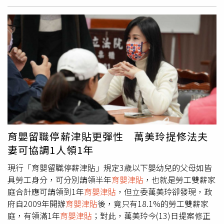
請
育嬰津貼
，僅申報繼續加保，應填寫「勞工保險被保險人
聯盟！黨團怒嗆，公督盟只能代表你自己，無法代表全民！
育嬰留職停薪繼續投保申請書」，於被保險人留職停薪當時
國民黨團同時重話痛批出席公督盟質疑國民黨記者會的民眾
掛號郵寄勞保局登錄。勞保局提及，被保險人繼續加保效力
黨團總召邱臣遠、時代力量立委王婉瑜，批評他們出席公督
自留職停薪起始當日起算，至留職停薪之訖日為止。；育嬰
盟記者會，與公督盟一起抺黑國民黨，難道忘了自己也是在
留職停薪繼續加保期間至該子女滿3歲止，但合計不得逾2
野黨委員嗎？忘了要監督的是「無法無天」的蔡英文政府、
年，被保險人僅得繼續參加勞保普通事故保險、符合就業保
蘇貞昌內閣嗎？這些不就是在野黨的責任嗎？國民黨立院黨
險法加保規定者，同時繼續參加就業保險，不包括職業災害
團痛批，行政院動用公部門資源宣傳公投四個不同意，蘇揆
保險。勞保局表示，如被保險人於育嬰留職停薪期間不得調
就是國庫小偷（圖’／國民黨立院黨團提供）
整投保薪資，但被保險人投保薪資不得低於投保薪資分級表
第1級（基本工資）規定，投保薪資分級表第1級有修正時，
由勞保局逕予調整。勞保局提醒，當被保險人育嬰留職停薪
育嬰留職停薪津貼更彈性 萬美玲提修法夫
續保期限屆滿翌日起，勞保局將逕予恢復其一般在職被保險
妻可協調1人領1年
人身分，並同時計收投保單位應負擔保險費，被保險人如提
前復職，請填具「勞工保險被保險人退伍、復職通知書」寄
現行「育嬰留職停薪津貼」規定3歲以下嬰幼兒的父母如皆
送勞保局登錄。如被保險人如於育嬰留職停薪期間終止勞動
具勞工身分，可分別請領半年
育嬰津貼
，也就是勞工雙薪家
契約，或留職停薪期限屆滿未復職，應填具退保申報表寄送
庭合計應可請領到1年
育嬰津貼
，但立委萬美玲卻發現，政
勞保局辦理退保，如果投保單位如歇業、解散或其他原因結
府自2009年開辦
育嬰津貼
後，竟只有18.1%的勞工雙薪家
束營業，應將所屬被保險人及育嬰留職停薪繼續加保被保險
庭，有領滿1年
育嬰津貼
；對此，萬美玲今(13)日提案修正