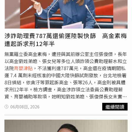
們，沒有後顧之憂地專注在問政和行走部落的工作上。高金
素梅指出，全台灣有700多個部落，分布在山上、海邊和離
島，如果再加上在都會區討生活的族人，她工作和服務的範
圍幾乎涵蓋了全台灣，這和區域立委的單一選區是截然不同
的。這樣遼闊的選區，對於一個沒有政黨奧援的無黨籍立委
涉詐助理費787萬還偷運陸製快篩 高金素梅
來說，從來就是一個挑戰，也是一項責無旁貸的使命。要完
遭起訴求刑12年半
成這樣的使命，她的助理團隊必須是一群急公好義、機動性
高、覆蓋面廣、並且能力出眾的夥伴。高金素梅續指，20多
無黨籍立委高金素梅，遭控與其前辦公室主任張俊傑，長年
年來，她和她的助理團隊一步一腳印地走遍了部落、都會和
以高金劉姓弟媳、張女兒等多位人頭詐領公費助理薪水和立
離島，了解了族人們的生活，發掘了族人們所面對的問題，
法院
育嬰津貼
，不法獲利達787萬元，高金還在疫情期間私
並且透過訪調、立法和政策執行的方式，努力地去解決問
運 7.4 萬劑未經核准的中國大陸快篩試劑發放，台北地檢署
題。令她感動欣慰的是，族人們感受到她們的努力，並且用
8日偵結，依貪汙等罪起訴高金、張等26人，高金則被具體
選票表達了對她們的信任和支持。從參政之初的8000多票
求刑12年半。檢方調查，高金涉詐領立法委員公費助理薪
到後來的5萬多票，族人們長年溫暖的支持，成為她們問政
資、育嬰補助等款項，她明知劉姓弟媳、張俊傑長女未實際
最堅實的依靠。除了原住民族的議題之外，作為一個立法委
從事立法委員公費助理職務，竟利用他們作為人頭詐取公費
繼續閱讀
06月08日, 2026
員，關切社會福利和國計民生也是自己的職責。這使得自己
助理酬金，合計詐取共787萬元。此外，在2022年5月至6月
必須關切人民的生活需要，也必須監督政府的施政績效。如
新冠疫情肆虐期間，高金素梅團隊明知未經核准不得擅自輸
果沒有一個全方位助理團隊的集體努力和協助，自己將無法
入醫療器材，竟涉嫌對外蒐集外籍移工、親友等不特定人頭
成為今天的高金素梅。針對同樣被起訴的張俊傑，高金素梅
名單，以「個人自用免查驗」為幌子避開海關管制，由大陸