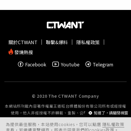
月26日，陳女被主管帶到會議室與人事部協理郭國平面談，
他們要求陳女一定要選擇「自動離職」或「資遣」，否則不
會讓她離開會議室。為此，陳女不堪巨大的壓力，突然暈
倒，緊急被送往耕莘醫院急救，後來又因併發癲癇，轉送往
萬芳醫院進行緊急剖腹生產。除此之外，陳女也併發產後憂
鬱症。陳女表示，康軒文教拿著她所簽署的文件，認為早已
關於CTWANT
聯繫&爆料
隱私權政策
與她解除雇傭關係，但她認為，當時所簽署的文件都是遭到
脅迫而簽署，並不符合離職流程，因此對康軒提出訴訟，要
發燒熱搜
求確認僱傭關係之存在，並要求賠償精神損失、薪資、
育嬰
Facebook
Youtube
Telegram
津貼
等費用。康軒則回應，陳女在職期間表現不佳，透過主
管協商後，決定休完產假辦理離職，強調公司也有其他女員
工懷孕、甚至2度申請產假的員工都有。而法院調查時發
現，主管要求陳女離職時，陳女表示休完產假後才會考慮，
而當時主管也表明，陳女所簽署的是「會議記錄」，而非
© 2020 The CTWANT Company
「自願離職」的文件。因此法院判決陳女與康軒之間的雇傭
本網站所刊載內容著作權屬王道旺台媒體股份有限公司所有或經授權
關係存在，康軒必須支付陳女41萬元，其中包含欠薪、育嬰
使用，他人非經授權不許轉載、重製、公開播送或公開傳輸。
知道了，請關閉視窗
留職停薪津貼、損害賠償，且自陳女復職日止，康軒需按月
於次月5日前，給付陳女3萬0966元，並按月提繳1908元，
為提供最佳服務，本站使用cookies，您可以點選
隱私權政策
存於勞工保險局設立之陳女退休金個人專戶。
查看，若繼續瀏覽網頁，即表示同意我們的cookies政策。