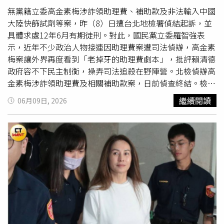
點。
無黨籍立委高金素梅涉詐領助理費、補助款及非法輸入中國
大陸快篩試劑等案，昨（8）日遭台北地檢署偵結起訴，並
具體求處12年6月有期徒刑。對此，國民黨立委羅智強表
示，近年不少政治人物接連因助理費案遭司法偵辦，高金素
梅案讓外界再度看到「老掉牙的助理費劇本」，批評賴清德
政府容不下民主制衡，操弄司法追殺在野陣營。北檢偵辦高
金素梅涉詐領助理費及相關補助款案，日前偵查終結。檢方
認定，高金素梅涉嫌以親友充當人頭助理，詐領助理費、加
繼續閱讀
06月09日, 2026
班費、
育嬰津貼
及相關補助逾787萬元；另涉非法自中國大
陸無償輸入7萬4400劑快篩試劑。除高金素梅本人遭起訴
外，其弟妹、助理等共26人也一併遭依涉犯《貪污治罪條
例》等罪起訴。國民黨立委羅智強批評賴清德政府不斷操弄
司法進行政治追殺。（圖／周志龍攝）與高金素梅私交甚篤
的羅智強表示，外界看到的又是老掉牙的劇本，「扣帽子、
辦助理費」。他指出，高金素梅從政超過20年，如今卻因助
理費案遭起訴，令人不免產生聯想。他並提到，新竹市長高
虹安也是因為助理費被賴清德政權以貪污罪追殺、七連霸的
民進黨立委林岱樺，民進黨執政十年不辦她，等到她想選高