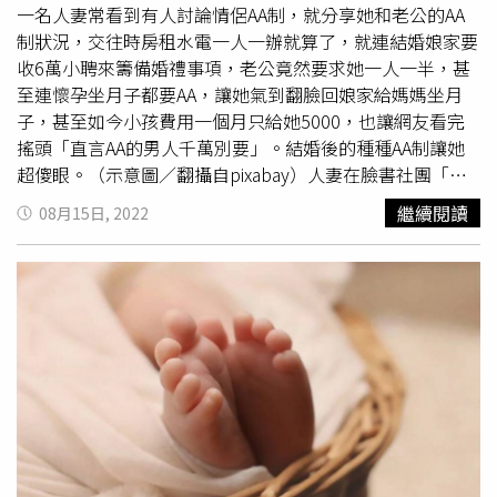
案例」。另有網友指出，「只要給資遣費和預告離職的錢和
一名人妻常看到有人討論情侶AA制，就分享她和老公的AA
非自願離職證明就沒違法，新制的勞保就去申請非自願離職
制狀況，交往時房租水電一人一辦就算了，就連結婚娘家要
補助」、「的確是合法範圍內，有預告工資也有給資遣費
收6萬小聘來籌備婚禮事項，老公竟然要求她一人一半，甚
用，但台灣女性懷孕上班並沒有得到十足保護」，表示依照
至連懷孕坐月子都要AA，讓她氣到翻臉回娘家給媽媽坐月
目前的實際情況，就算是勞工局來幫忙也很難真正幫助到原
子，甚至如今小孩費用一個月只給她5000，也讓網友看完
Po朋友。
搖頭「直言AA的男人千萬別要」。結婚後的種種AA制讓她
超傻眼。（示意圖／翻攝自pixabay）人妻在臉書社團「匿
名2公社」發文，表示從房租水電到聘金、月子中心，老公
繼續閱讀
08月15日, 2022
想要一人一半AA制，讓她相當傻眼，甚至認為目前
育嬰津貼
很足夠，等我出去工作後保母的錢也一人一半，讓她直言
「不知道結這個婚生這個孩子到底為了什麼」，奉勸網友千
萬不要找這種，什麼都要AA的男人，她如今非常後悔。不少
網友也認為她選錯老公，勸她可以離婚。（示意圖／翻攝自
pixabay）不少網友也認為，「太在意錢的男人一開始就不
要碰」，「認真聽到AA就打槍」、「太過度AA制了吧」、
「真的碰過什麼都要AA還A不公平的人，整個嚇到後來挑選
男友都會看他是不是願意為我付出，後來成為了我老公，婚
後就是什麼都願意疼我的人。」、「沒責任又沒肩膀負擔，
才會講一堆屁話來逃避」、「有抱怨一律勸你離婚，反正離