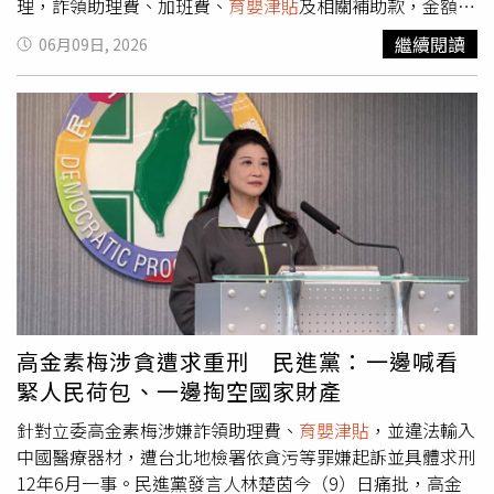
理，詐領助理費、加班費、
育嬰津貼
及相關補助款，金額超
過787萬元；此外，她另涉非法自中國大陸無償輸入7萬
繼續閱讀
06月09日, 2026
4400劑快篩試劑。除高金素梅本人遭起訴外，其弟妹、助
理等共26人，也一併遭依《貪污治罪條例》等罪嫌起訴。小
禎（右起）將加入胡瓜《鑽石舞台之夜》演唱會主持陣容，
父女同台精彩可期。（圖／侯世駿攝）面對媒體詢問高金素
梅近況，胡瓜坦言兩人認識多年，最近確實有碰過面，「因
為是有某些朋友商會裡面見面吃飯會碰到，朋友的朋友」。
不過他強調，雙方只是一般聚會交流，並未特別談及其他事
情，因此對司法案件的發展並不清楚，也沒有進一步了解相
關細節。此外，胡瓜發起、領軍主持的《鑽石舞台之夜》演
唱會，3月在北流的掌聲還未散去，但為了讓更多觀眾重回
「一家人守著電視、一起聽歌」的年代，9月26、27日《鑽
石舞台之夜》的公益列車將開進台北國際會議中心，舉辦中
高金素梅涉貪遭求重刑 民進黨：一邊喊看
秋團圓限定場演唱會，兩天分別由洪榮宏、巫啟賢擔任壓
緊人民荷包、一邊掏空國家財產
軸；主持群除了胡瓜和康康、歐弟、賴慧如之外，小禎也將
加入，父女同台精彩可期，門票6月10日下午1點起在年代
針對立委高金素梅涉嫌詐領助理費、
育嬰津貼
，並違法輸入
售票系統開賣。
中國醫療器材，遭台北地檢署依貪污等罪嫌起訴並具體求刑
12年6月一事。民進黨發言人林楚茵今（9）日痛批，高金