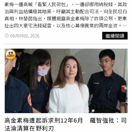
素梅一邊高喊「看緊人民荷包」，一邊卻挪用納稅錢，其政
治與利益結構極其暗黑，呼籲其主動配合司法，向全民坦白
真相。林楚茵指出，媒體揭露高金素梅除了詐領公帑，更牽
扯出四大豪宅洗錢疑雲，以及核心幕僚異常的兩岸金流。這
起醜聞讓外界看清高金素梅、國民黨立院總召傅崐萁，與中
繼續閱讀
06月09日, 2026
國對台統戰勢力間，暗黑的政治與利益共生結構。林楚茵續
指，高金素梅自馬政府時代起，就被國安單位質疑是中國資
源滲透原鄉的「代理窗口」；如今涉貪風暴全面炸裂，暴露
出她一邊在台灣高喊「我們習近平」、甘願接受對岸統戰資
源，一邊卻涉嫌挪用台灣人民納稅錢的醜陋真相。林楚茵表
示，高金素梅在國會長期與傅崐萁的「親中」立場相互唱
合。每當傅崐萁發動撕裂台灣社會的爭議法案，包括放寬中
配參政的《國籍法》、違憲的國會擴權法案，以及凍刪國防
預算等，高金素梅總是在第一線搭配轉移焦點、癱瘓議事，
共同扮演背後中國企圖裂解台灣民主體制的重要角色。林楚
茵質問，當北檢提起重刑12年半的訴求後，高金素梅竟毫無
悔意，還辯稱會「繼續看緊人民的荷包」，這到底是看緊人
高金素梅遭起訴求刑12年6月 羅智強批：司
民的荷包，還是看緊自己的荷包？林楚茵呼籲，高金素梅應
法淪清算在野利刃
主動配合司法調查，不要再試圖用政治口號轉移「涉貪」焦