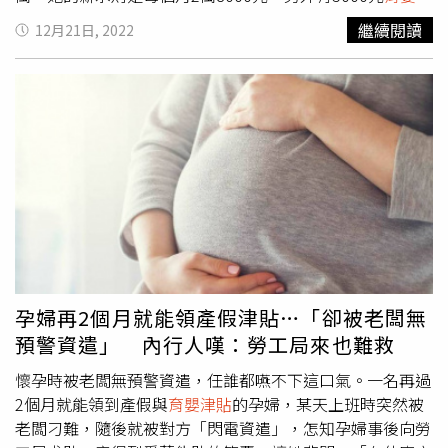
貼
，每個月合計進帳7萬3000元，不過他們佳每個月要繳2
繼續閱讀
12月21日, 2022
萬元房貸，且孩子才2個月大，讓她求問「這樣可以存到錢
嗎？」貼文曝光後，讓不少網友看傻，紛紛留言驚呼「我只
能給予你一個Respect」、「2W8也太低了吧，這樣敢生小
孩真的很有勇氣欸，我要是月薪2W8，我根本不敢結婚」、
「我覺得很慘，薪水這樣為什麼硬要買房呢？你們這樣只要
其中一個人失業，房子立刻被法拍」；不過有另一派網友表
示，「還是可以存，只是看願不願意犧牲生活品質而已，不
過只要漲個利率你們就很危險了，真心佩服你們」、「我跟
我老婆薪水才多你們2萬，一樣生兩個沒什麼問題，保險照
買、房貸車貸照樣繳，假日照樣帶小孩出去旅遊，船到橋頭
自然直，想這麼多幹嘛」。事後原PO也更新貼文，指出小
孩平時是娘家幫忙照顧，尿布目前都是親友送的，奶粉錢大
孕婦再2個月就能領產假津貼…「卻被老闆無
約一個月2千多；餐費一天只吃兩餐，晚餐回娘家吃，有買
預警資遣」 內行人嘆：勞工局來也難救
一台二手車，已經付清，而每月2萬元的房貸是包含水電跟
管理費， 夫妻倆電話網路費共1600元左右，偶爾會出去旅
懷孕時被老闆無預警資遣，任誰都嚥不下這口氣。一名再過
遊，保險費則是一個月4千多元，目前身上還有100多萬元
2個月就能領到產假與
育嬰津貼
的孕婦，某天上班時突然被
的存款。一名人妻透露和丈夫月薪加起來6萬8000元，要繳
老闆刁難，隨後就被對方「閃電資遣」，怎知孕婦事後向勞