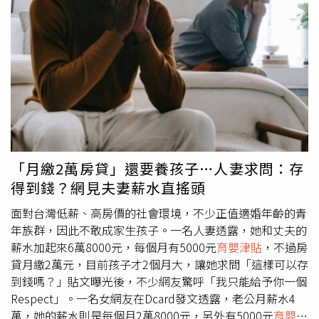
小孩可以一起輪流顧，對方卻又說要顧小孩，所以不想找工
作。原PO無奈的說，「因為這件事已經吵第二次，真的很
想離婚，只是不知道用什麼理由。」此文一出，便引起熱
議，有一派力挺原PO，「辛苦、委屈了這位老公」、「真
是委屈這位仁兄啊⋯」、「這老公辛苦了！」、「不願意工
作的人真的很討厭，把別人當一輩子飯票嗎」、「不要再給
錢才有辦法逼她去工作，一切費用全自己支付」。但也有人
認為，「happy wife, happy life 懂得都懂」、「每個家庭的
狀況都不一樣，以我家來說，一個月給老婆4萬是不夠的，
最重要的是夫妻之間的溝通」、「4萬真的不夠用啊！」、
「月繳2萬房貸」還要養孩子…人妻求問：存
「不會是4萬包含所有支出吧，如果是當然不夠水、電、房
得到錢？網見夫妻薪水直搖頭
租、保險、吃的、用的、服裝美容都算在內起碼一個月要6
萬以上」。
面對台灣低薪、高房價的社會環境，不少正值適婚年齡的青
年族群，因此不敢成家生孩子。一名人妻透露，她和丈夫的
薪水加起來6萬8000元，每個月有5000元
育嬰津貼
，不過房
貸月繳2萬元，目前孩子才2個月大，讓她求問「這樣可以存
到錢嗎？」貼文曝光後，不少網友驚呼「我只能給予你一個
Respect」。一名女網友在Dcard發文透露，老公月薪水4
萬，她的薪水則是每個月2萬8000元，另外有5000元
育嬰津