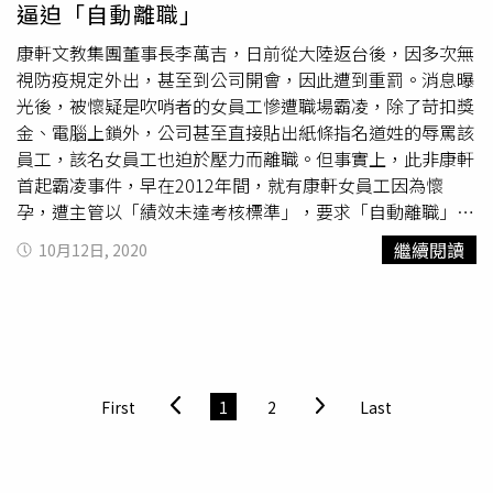
逼迫「自動離職」
民眾多元申請方式。民眾除了原先的郵寄、親送外，還可至
教育部指定的資訊網站採網路線上申辦方式，向幼兒戶籍地
康軒文教集團董事長李萬吉，日前從大陸返台後，因多次無
之核定機關提出。
視防疫規定外出，甚至到公司開會，因此遭到重罰。消息曝
光後，被懷疑是吹哨者的女員工慘遭職場霸凌，除了苛扣獎
金、電腦上鎖外，公司甚至直接貼出紙條指名道姓的辱罵該
員工，該名女員工也迫於壓力而離職。但事實上，此非康軒
首起霸凌事件，早在2012年間，就有康軒女員工因為懷
孕，遭主管以「績效未達考核標準」，要求「自動離職」。
根據判決書指出，一名陳姓女員工自2010年任職於康軒文
繼續閱讀
10月12日, 2020
教集團，她在懷孕三個月時主動向主管通報，即便是在懷孕
期間，醫生也建議臥床休養，但她擔心公司人手不足，配合
公司調度派遣，甚至2度到新竹支援說明會。但在陳女懷胎9
月時，卻遭卻遭組長曹湘萍、經理謝婉玲以「考績未達標
準」為由，要求她為公司著想「自動離職」，壓力過大的陳
女被醫生診斷出有早產跡象，為此，陳女提出產假申請，卻
First
1
2
Last
遭主管駁回，或是同意她休產假，但產假結束後要回來辦理
離職。由於請假未獲准，雖然有早產跡象，但陳女依就天天
到公司上班，但主管天天要求她在線上提出離職。2012年6