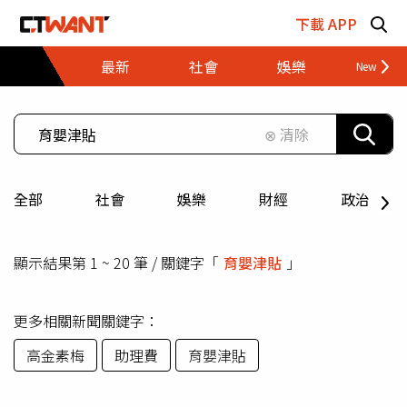
跳至主要內容區塊
下載 APP
最新
社會
娛樂
財經
⊗ 清除
全部
社會
娛樂
財經
政治
顯示結果第 1 ~ 20 筆 / 關鍵字「
育嬰津貼
」
更多相關新聞關鍵字：
高金素梅
助理費
育嬰津貼