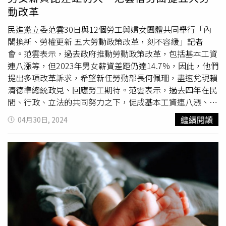
未成年子女的最佳利益，判由陳女單獨行使親權，謝男需每
動改革
月支付9000元作為扶養費用，全案可上訴。
民進黨立委范雲30日與12個勞工與婦女團體共同舉行「內
閣換新、勞權更新 五大勞動政策改革，刻不容緩」記者
會。范雲表示，過去政府推動勞動政策改革，包括基本工資
連八漲等，但2023年男女薪資差距仍達14.7%，因此，他們
提出多項改革訴求，希望新任勞動部長何佩珊，盡速兌現賴
清德準總統政見、回應勞工期待。范雲表示，過去四年在民
間、行政、立法的共同努力之下，促成基本工資連八漲、
《最低工資法》、《職災保險法》立法、性工法修正強化職
繼續閱讀
04月30日, 2024
場性騷擾的保障等；然而，保障勞動權益、提升勞動條件，
民間仍有期待。范雲指出，就性別薪資透明化部分，2023
年男女薪資差距仍達14.7%，對比2015年僅縮小0.3%，尤
其女性低薪問題在女性集中產業更嚴重，例如教保人員98%
是女性，私立教保員平均月薪卻只有2.9萬元。台北市產業
總工會邱奕淦理事長補充表示，雖然性工法規定應實行「同
工同酬」，但企業多採用「密薪制」，使勞工難以舉證，自
101年以來該條僅裁罰3件，勞動部顯然欠缺其他積極政策
措施；婦女新知基金會陳政隆開拓部主任則指出，根據勞動