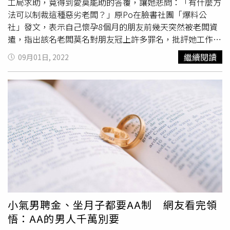
房貸還要養孩子，求問「這樣可以存到錢嗎？」（圖／翻攝
工局求助，竟得到愛莫能助的答覆，讓她悲問：「有什麼方
Dcard）
法可以制裁這種惡劣老闆？」原Po在臉書社團「爆料公
社」發文，表示自己懷孕8個月的朋友前幾天突然被老闆資
遣，指出該名老闆莫名對朋友冠上許多罪名，批評她工作表
現低落、不適合這項工作，且態度口氣極差又無緣無故怒
繼續閱讀
09月01日, 2022
吼，甚至說出「如要另謀高就我會同意」，讓孕婦朋友相當
傻眼。原Po透露，老闆在當天就資遣朋友還要她馬上走
人，害得懷胎8月的朋友自己拿重物離開，氣得原Po怒批
「完全就是沒人性的王八蛋」。原Po表示，雖然朋友老公
立即轉述勞工局與市政府說法，要老婆「不要簽任何文件，
去請安胎證明，這樣公司就不能資遣」。沒想到，朋友老闆
卻說「已經資遣，沒有請假問題」，且朋友事後致電勞工
局，對方也說「口頭資遣就算成立了」。這結果讓朋友難過
到每天哭，也令原Po心寒的說：「請問這樣是有保障勞工
權利嗎？完全都是在幫資方吧？」最後請求網友幫朋友討回
公道。但有內行網友表示，「按照法律層面來看，資方完全
合法，唯一有把柄的就是觀感不佳」、「只要勞工符合勞基
小氣男聘金、坐月子都要AA制 網友看完領
法解僱事由，且理由完全與懷孕無關時，雇主還是可以合法
悟：AA的男人千萬別要
解僱。另外實務上，確實是有雇主合法解僱懷孕勞工的判決