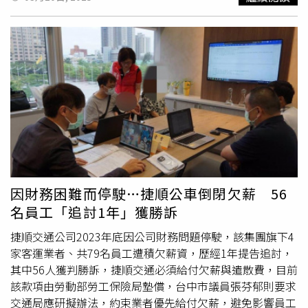
民恐慌，缺乏資源的原住民部落情況更是嚴峻！當他們紛紛
仁，私底下無奈的對他說，「我們當一個公務人員，這麼認
打電話來緊急求助的時候，身為一個立法委員難道可以視而
真工作，立法院為什麼要讓我們這麼沒尊嚴？」，洪申翰也
不見，見死不救嗎？高金素梅表示，為了緊急解決這樣的危
替其他政府機關抱屈，這樣令人痛心的現象，不僅發生在勞
機，她在網路上呼籲各界能捐贈口罩和快篩給部落，也謝謝
動部，而是發生在所有被亂砍預算的公務機關。洪申翰也不
各界溫暖地捐贈和支援，讓原住民部落得到了及時的守護。
滿，當行政部會如實說明，無法提供衛生紙、要拔燈管了，
她也提到，當年要到各部落甚至於疫區去發放快篩其實是非
在野黨委員還會用總質詢，酸這是部會在「賣慘」、「哭
常辛苦的，必須穿上雨衣、雨鞋，戴上三層口罩，挨家挨戶
窮」；當給民眾的服務或補助，因為砍預算而被迫縮減時，
地去部落、照護機構等地發放。她無法理解為什麼5年前救
在野黨還要甩鍋部會「我又沒叫你減少補助」、「都是你優
命防疫的人民義舉，現在竟然會成為被起訴的依據呢？高金
先犧牲弱勢」；當業務服務人力也不得不裁減時，還要再罵
素梅說，從2月10日到今天，雖然她經常感到身心俱疲，但
部會狠心「先拿基層或艱苦人開刀」。​洪申翰強調，勞動部
總會有很多認識和不認識的朋友為她打氣，給了她很大的力
因為預算被砍「並沒有優先犧牲誰」，因為影響是全面的，
量，也謝謝她團隊裡的每一位夥伴在這段時間以來頂住壓
如果在野黨跟特定媒體要罵「為什麼犧牲他（們）？」或
因財務困難而停駛…捷順公車倒閉欠薪 56
力，堅定地繼續在崗位上認真工作，同時也謝謝熱心協助的
是，真有一點點在意這些受衝擊的人，那其實該痛罵的，應
名員工「追討1年」獲勝訴
律師們，始終關心她的族人朋友們。高金素梅強調，將一如
該是「為什麼要這樣亂砍預算？」​勞動部昨天在立院社福及
既往地繼續捍衛原住民族的權利，持續監督政府施政，看緊
衛環委員會進行業務報告，立委陳菁徽質詢時問洪申翰，日
捷順交通公司2023年底因公司財務問題停駛，該集團旗下4
人民的荷包，保衛和平，「黑夜一定會結束，我們都將會是
前他接受媒體專訪，稱預算遭刪凍將導致育嬰留停津貼會發
家客運業者、共79名員工遭積欠薪資，歷經1年提告追討，
手持火把、等待黎明的守夜人」。
不出來，但
育嬰津貼
根本一毛都未刪凍，批評洪申翰帶頭造
其中56人獲判勝訴，捷順交通必須給付欠薪與遣散費，目前
謠，洪申翰則澄清那是「一時口誤」，受影響的其是產檢
該款項由勞動部勞工保險局墊償，台中市議員張芬郁則要求
假、陪產檢、陪產假的薪資補貼。洪申翰還說，到3月1日
交通局應研擬辦法，約束業者優先給付欠薪，避免影響員工