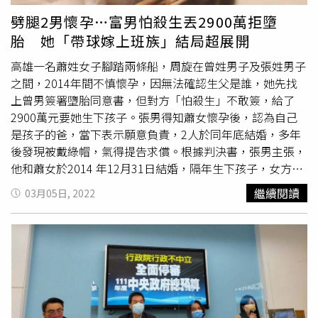
婚後也是一人一半不需要計較」。
劈腿2男懷孕…富男怕殺生丟2900萬拒墮
胎 她「帶球嫁上班族」結局超展開
高雄一名蕭姓女子腳踏兩條船，周旋在曾姓男子及張姓男子
之間，2014年間不慎懷孕，因無法確認生父是誰，她先找
上曾男簽署墮胎同意書，但對方「怕殺生」不敢簽，給了
2900萬元要她生下孩子。張男得知蕭女懷孕後，認為自己
是孩子的爸，當下表示願意負責，2人於同年底結婚，多年
後發現被戴綠帽，氣得提告求償。根據判決書，張男主張，
他和蕭女於2014 年12月31日結婚，隔年生下孩子，女方佯
稱自己是孩子的爸，還要求辦理育嬰假照顧寶寶，直到曾男
繼續閱讀
03月05日, 2022
於2019年提出確認親子關係不存在訴訟，他才發現受騙，
認為自己共花45萬養別人的小孩，導致工作損失186萬，決
定要求蕭女返還不當得利共新台幣207萬餘元。蕭女則稱，
她當時不清楚小孩是張男還是曾男的，原本想進行人工流
產，因此先找上曾男簽名，但對方怕殺生拒絕，給了自己
2900萬元，讓她把孩子生下來，後來她轉而要求張男簽
名，男方說願意負責，婚後卻一直要錢買奢侈品，是為了領