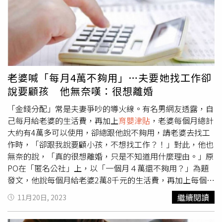
居多，但男性占比達25.2％創下新高。行政院推估，此成長
是因2021年7月政府提高育嬰留職停薪津貼成數及放寬申請
期間彈性等政策，政策實施後的年度、2022年男性核付件
數及占比大幅提升，女性件數亦有增加；觀察近5年趨勢亦
是如此。行政院官員分析，就職業別來說，勞工人口本來就
多，因此勞工男性相較公務員、軍人男性，申請育嬰留停的
比例也更高。勵馨基金會執行長王玥好表示，歐洲國家推動
老婆喊「每月4萬不夠用」…夫要她找工作卻
育嬰假早於台灣多年，研究中可看出對孩子的認知行為發展
說要顧孩 他無奈嘆：很想離婚
有正面幫助，因男女擅長的工作不同，如：母親能協助餵
食、哄睡等工作，父親則是休閒教育、運動等活動陪伴，
「金錢分配」常是夫妻爭吵的導火線。有名男網友透露，自
「父母親專長不同，在雙親照顧下，孩子的發展會更全面，
己每月給老婆的生活費，再加上
育嬰津貼
，老婆每個月總計
對父母親而言，因彼此分攤責任，對於家庭關係也會有好的
大約有4萬多可以使用，卻總跟他說不夠用，請老婆去找工
發展。」勞動條件及就業平等司司長黃維琛表示，目前育嬰
作時，「卻跟我說要顧小孩，不想找工作？！」對此，他也
假最低天數為30天，父母親可同時請也可分開請，津貼最多
無奈的說，「真的很想離婚，只是不知道用什麼理由。」原
給6個月，每月可領投保薪資的6成，政府再補貼2成，等於
PO在「匿名公社」上，以「一個月４萬還不夠用？」為題
可領8成薪資領半年，而育嬰假最長在小孩3歲前可以請兩
發文，他說每個月給老婆2萬8千元的生活費，再加上每個月
年，且雇主不得拒絕員工請育嬰假，勞工請育嬰假也應在10
還可以領
育嬰津貼
，總計大約有4萬多可以使用。但是老婆
繼續閱讀
11月20日, 2023
天前告知雇主。
卻常常反應錢不夠用，原PO也忍不住大嘆「我自己負擔兩
個五歲小孩一個月將近18000月費」，請老婆出去找工作，