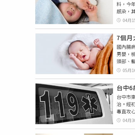
料，今
情反而
感染，
或許病
力強 
疾病的
04月1
播。幼
住腹中
腳出現
先生透露
7個
病程進
庭負擔
國內腸
染症狀
帶貨賺
男嬰，
重症，
量。目
頭部、
不清或
無法正
治住院
科急重
疾病讓
05月1
善，目前
（EV7
人難以
幼童，
家長可
體會婚
台中
播風險上
種類需
台中市
感染個
染與傳
治。經
腸病毒
參加群
毒直攻
中嬰幼
可能不
能發生
力或麻
病毒疫
04月3
所造成
速送到
遵循醫
幾個小
手足間
苗接種