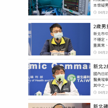
本懷疑男
天她常
引發急
行。醫
04月1
緊密，病
室）根據
成嚴重腦
者所屬
2歲
副組長
始，才
新北市
發燒的
藥後，
不穩定
診後，
注意。
重異常
還是不
感染科
予抗發
毒的檢
吐不止
04月1
共同會
確認。
上，目
腦幹腦
新北2
童被懷
國內日
的報告
醫黃瑽
獲得改
其中之一
疫的，
出現數
04月1
管，最
雙和或
新北