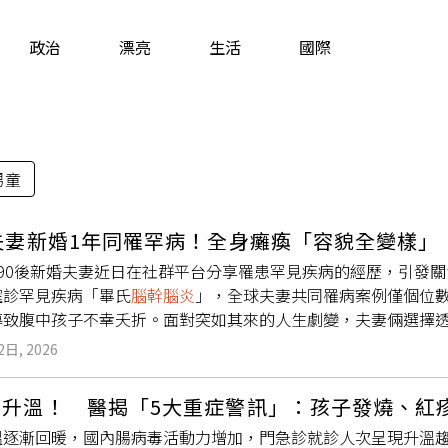
寵物
政治
漂亮
生活
國際
運勢
運動
梅酒
男童
夫妻新婚1年同罹罕病！全身癱瘓「容貌全變樣」
對90後新婚夫妻近日在社群平台分享罹患罕見疾病的經歷，引發關
確診罕見疾病「畢氏
腦幹腦炎
」，全球夫妻共同罹病案例僅個位數
導致腹中孩子不幸夭折。面對突如其來的人生劇變，夫妻倆選擇
新聞》報導，李先生表示，他與妻子都熱愛唱歌，2人因唱KTV
2日, 2026
本生活平凡幸福。2024年間，雙方登記結婚，不久後迎來新生
擊。2025年3月，李先生突然出現發燒、全身無力與劇烈疼痛等
毒升溫！ 醫揭「5大重症警訊」：孩子發燒、紅
題，病情迅速惡化。他回憶，自己後來幾乎完全癱瘓，不僅無法
溫逐漸回暖，國內腸病毒活動力增加，門急診就診人次呈現升溫
本約90公斤暴瘦至不到50公斤。更令人難以接受的是，李男初