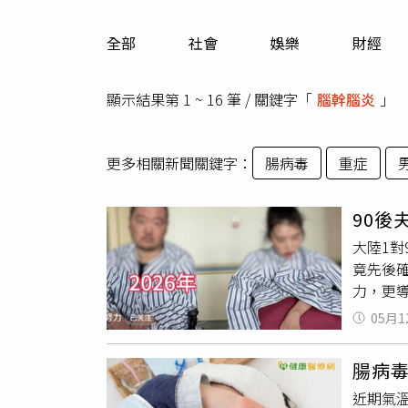
人物
汽車
全部
社會
娛樂
財經
專欄
房產新勢力
顯示結果第 1 ~ 16 筆 / 關鍵字「
腦幹腦炎
」
更多相關新聞關鍵字：
腸病毒
重症
90後
大陸1
竟先後
力，更
《紫牛
05月1
服，原
接連重
腸病
木等問
近期氣
重從原