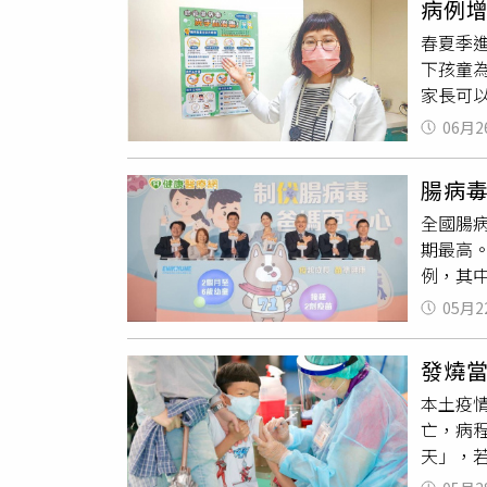
病例
造成的
常接觸
未滿5
春夏季
楊明浚
會。疾
https:/
下孩童
呆滯、
（http
家長可以
日門診就
06月2
來第二
小兒麻
腸病毒
腦炎
等
全國腸
病毒有
期最高。
要透過
例，其中
預計7
流行已
苗主要
05月2
前預防
病毒7
發燒
性流行
本土疫
毒、伊
亡，病
博士表
天」，若
侵犯中
兒急診
茂盛醫