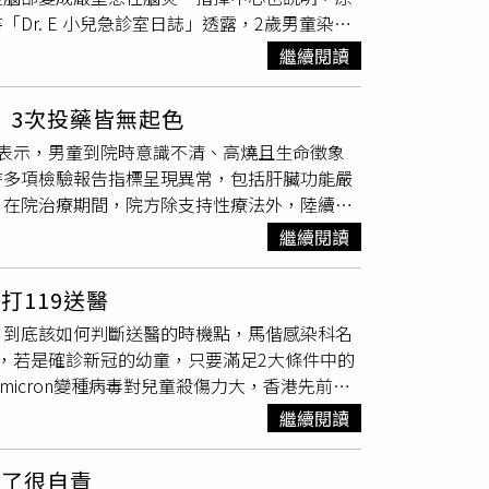
r. E 小兒急診室日誌」透露，2歲男童染疫
凱音認為關鍵在於遠端視訊診療沒有徹底執
皆可能入侵腦部，原因在於幼童的血腦障壁不夠
，建議積極就醫。（示意圖／CTWANT資料
繼續閱讀
例數稍多，目前並沒有Omicron變異株會造
「健康益友APP」進行門診視訊診療預約，確診
圖／翻攝自pixabay）指揮中心醫療應變組
訊診療與關懷服務。「但許多縣市仍然還沒開
！3次投藥皆無起色
染疫，也很難去釐清。男童從4月13日開始有
？張凱音認為活動力最重要，尤其是服用過退燒
表示，男童到院時意識不清、高燒且生命徵象
、類固醇以及免疫的調節劑，後來經過和台大會
是觀察重點，血氧濃度太低、尿量太少，也都要
時多項檢驗報告指標呈現異常，包括肝臟功能嚴
之後的效果，病程曾有稍微的改善，但整體病況
加精準分流輕重症，才能保留醫療量能。」小兒
。在院治療期間，院方除支持性療法外，陸續給
，導致敗血症和
腦幹腦炎
為主，做了其他相關病
感染，送急診的4時機是「精神不佳」、「嘔
，於4月16日邀請台大兒科重症團隊多位專家
要時間，不會那麼快有結果，需要後續再進一步
於1歲以下的高風險族群，或是已經發燒2天以
繼續閱讀
但男童仍因急性新冠病毒感染併發敗血症，導致
療應變組副組長羅一鈞今在記者會中解釋，原本男
打119送醫
鈞也強調，有些病毒的培養需要時間，所以完整
，到底該如何判斷送醫的時機點，馬偕感染科名
，包括類固醇、瑞德西韋等，雖然曾經有些數值
，若是確診新冠的幼童，只要滿足2大條件中的
表示，家中最早發病的人是父親，但到底怎麼染
icron變種病毒對兒童殺傷力大，香港先前就
到1天，病況急轉變重症，一度在加護病房插
繼續閱讀
，「接到這訊息深感不捨，不過整體醫護人員、
論送醫指引。這名確診男童在4月14日緊急送
力了很自責