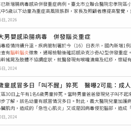
年已新增腸病毒感染併發重症病例。臺北市立聯合醫院忠孝院區
持續惡化。直到轉往天津醫科大學總醫院，才被確診罹患罕見的
其中5歲以下幼童為重症高風險族群，家長及照顧者應提高警覺，
況不會惡化至癱瘓程度，但目前並未打算與醫院追究責任。大陸1
常見症狀輕微但重症發展快速陳品君醫師表示，腸病毒主要透過
經歷，引發關注。（圖／翻攝自微博）誰知僅隔2個月，懷孕6個
5日, 2026
童在托嬰中心、幼兒園或家庭環境中容易發生群聚感染。感染後
的孩子，最終孩子仍不幸夭折，成為2人至今最深的傷痛。疾病帶
紅疹或水泡等，大多數症狀輕微，約7至10天可康復。但少數患
，目前夫妻倆每月復健與藥物支出高達1.5萬元人民幣，加上積
月大男嬰感染腸病毒 併發腦炎重症
展快速，需特別注意。發病後3-5天是重症關鍵期 出現5大警訊
相當沉重。為了支付醫療與生活費用，夫妻倆開始經營社群帳號
病毒疫情持續升溫，疾病管制署於今（16）日表示，國內新增1
輕微，但少數可能併發腦炎、
腦幹腦炎
或心肺衰竭，若未及時就
取收入。李先生坦言，起初面對鏡頭相當不自在，但後來逐漸接
檢查有
腦幹腦炎
徵象，通報檢驗後確認感染克沙奇A2型併發重症
多在發病後3至5天出現關鍵症狀，家長需密切觀察幼童健康狀況
前夫妻倆仍持續接受復健治療，包括針灸、電刺激、按摩與下肢
軀幹搖晃及肢體不協調症狀，就醫發現有喉嚨潰瘍及紅疹，懷疑
精神不佳持續嘔吐抽搐或肢體抖動呼吸急促或心跳加快手腳無力
常咀嚼，在醫師協助下已逐漸恢復，腿部與手臂也慢慢恢復知覺
，經診斷為腸病毒感染，檢查有
腦幹腦炎
徵象，通報檢驗後確認感
症照護能力的醫療院所。腸病毒要預防重症 建議評估疫苗接種陳
夫妻倆失去健康與孩子，感情卻因此更加緊密。李先生說，雖然
6日, 2024
個案已出院。依據疾管署監測資料顯示，今年累計2例重症病例，
1）的疫苗可供接種。EV71曾為腸病毒重症主要病毒型別之一
理解的默契，「她想做什麼，我幾乎都知道。」他感慨，結婚才短
與去（2023）年同期病例數（3例）相當。目前處腸病毒流行期
與兒科醫師討論評估接種，提升幼童對腸病毒重症的保護力。建議
姻的意義，「有困難的時候，就是2個人互相攙扶著走下去。」
6歲童感冒多日「叫不醒」猝死 醫曝2可能：成
升；另實驗室監測顯示腸病毒以克沙奇A型為主，其中易引起嚴重
完成2至3劑保護效果：降低EV71型腸病毒引起的重症及神經併
東區30日上午有1名6歲男童猝死。當時男童爸爸發現兒子叫不
案均為輕症，呼籲民眾及教托育機構人員持續注意預防措施及警
播風險，建議家長及托育機構落實以下措施：使用肥皂勤洗手，正
初步了解，該名幼童有感冒情況多日。對此，義大醫院兒童加護
A71型外，其他腸病毒型別尚無疫苗可供預防；5歲以下嬰幼兒
聚活動定期清潔與消毒幼童常接觸的玩具及環境避免共用餐具、
心臟肌肉，造成的「急性心肌炎」又或是因病毒侵犯腦部，造成
兒經醫師診斷感染腸病毒時，請注意觀察是否出現重症前兆病徵
明顯，但仍可能傳染幼童，因此返家後應先洗手並更換衣物，再
類似狀況。楊明浚表示，會造成健康兒童感冒後猝死，一般最有
痺、肌抽躍（無故驚嚇或突然間全身肌肉收縮）、持續嘔吐與呼
情通常於春季開始升溫，夏季達到高峰，家長應持續關注幼童健
0日, 2024
的急性心肌炎，楊明浚指出，在病毒尚未侵犯心臟前，孩子可能
大醫院接受治療，以掌握黃金治療時間。疾管署再次呼籲，國內
師指示，尤其在感染後3至5天內應密切觀察是否有神經或心肺警
時內，就會變得非常喘、呼吸急促，這時務必要快送至大醫院急
傳播，籲請家有5歲以下嬰幼兒之家庭，應更加注意個人衛生、養
與日常衛生習慣雙管齊下，是預防腸病毒重症的關鍵。【延伸閱讀