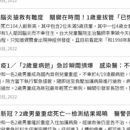
8日, 2022
加上這幾週診治幾百位確診的輕中症兒童，有一些個人觀察心得
或單純口腔潰瘍的疱疹性咽峽炎，但高達八成的新生兒均為無症
師提到，「反覆高燒（大於39度）通常發生在未滿12 歲尚未接
可併發重症。何美鄉博士強調，新生兒免疫力較低，加上其血腦
性腦炎搶救有難度 關鍵在時間！1歲童拔管「已
少年，大部分接種過疫苗，主要症狀是喉嚨痛，不見得會發燒，即
犯腦部造成重症。新生兒於產前、生產中或產後階段皆有可能感染
死亡104人創新高，其中包含2位未滿5歲孩童，其中一位4歲
宗學指出，「幼童高燒的時間約48－72 小時，48小時後發燒
發生須立即送醫。嗜睡肌躍型抽搐持續嘔吐呼吸心跳急促腸病毒
即有5人是因腦炎而不幸往生。台大兒童醫院主治醫師李秉穎今天
過72小時且沒有改善的跡象，意即在三天後仍然持續體溫超過3
皆可感染，簡佳裕醫師觀察，由於前幾年新冠疫情高度防疫，少
過程，只知道偶爾會出現神經併發症，且目前看起來「和1998
或敗血症等。」醫師進一步說明，「高燒兒童前48小時是最不舒
許多錯誤認知，簡佳裕醫師也一一解釋：腸病毒傳染力不高。錯
98年腸病毒71型第一次在台灣爆發大流行，重症主要原因是引起
停留在39-40度以上的體溫，孩子常因為高燒活力不佳、無法進
子傳給小寶寶），且糞便內潛藏病毒傳染力可達12週。腸病毒只
6日, 2022
5人，死亡78人，重症主要發生在5歲以下的幼童。中山醫學大
8小時後，症狀大幅改善。」謝宗學接著說，「雖然新冠肺炎併發
他種。不知道腸病毒也有後遺症。研究發現，腸病毒71型併發腦
實際感染人數可能更多）估算，重症率約0.13%；死亡率約0.026
以下的幼童，但病程不像腸病毒71型主要是
腦幹腦炎
，反而比較
心臟疾病後遺症，例如注意力不集中、肢體不協調，也可能有過
染疫1／「2歲童病逝」急診瞬間擠爆 感染醫：
（總感染人數約20%）估算，中重症率約 0.02%；死亡率約0
演變成嚴重腦水腫，迅速致死。」醫師認為，「關於新冠肺炎併
腸胃炎，殊不知腸胃炎表現多以吐、拉、肚子痛為主，腸病毒則
中和一名2歲男童成為國內首例兒童重症，不幸於4/19凌晨病逝
不管在重症率、死亡率都比 Omicron變異株高，但今年才過不
病毒直接入侵腦部造成破壞為主，之後產生的免疫風暴為輔；先
土首支腸病毒71型疫苗 呼籲爸媽主動出擊，制伏腸病毒「目前
燒，院方當下執行緊急插管，隨即送至負壓加護病房進行搶救，
染能力大幅超越腸病毒71型。針對腦炎的病程比較，目前公布新
腦炎，所以會合併敗血性休克。以上機轉是個人推論，需要更多
此具備完整認知、及早預防才是保護孩子的作法。」何美鄉博士
而過世。2歲男童成為新冠最年輕死亡案例，瞬間引發家長恐慌，
天就猛爆性出現；腸病毒 71 型
腦幹腦炎
發生的時間散佈在病程
只要孩子能撐過高燒和血液中病毒量最高的48小時，突然變成猛
接種，家長大多只能透過勤洗手、注意環境衛生等方式降低病毒傳
感染科主任張凱音說，「重症新聞出來之後，病房就爆了，許多
真正重症最短還有8-12小時到24小時以上空窗期，可以讓醫
存在血液中，可能降低病毒血症的程度，進而降低急性腦炎發生
子主動免疫的防範措施、降低重症發生風險。」簡佳裕醫師補充，
0日, 2022
到衛生局，明明孩子活動力都很好，只因為家長表示很擔心，衛
程超快，似乎是前驅症狀出現後即變成真正重症，造成腦部破壞
48小時內服用，降低病毒血症的程度，可能因此降低急性腦炎發
行之B4亞基因型病毒株，配合高產能細胞培養生物反應器製程，保
的狀態！」張凱音說，現在醫院裡擠滿輕症病人，例如隔離病房
案看到症狀、發現徵兆時都已經比較晚了，是令人擔憂的地方。
毒具優異交叉保護力，適用於2個月至6歲以下的高危險族群，而
染新冠？2歲男童重症死亡…檢測結果揭曉 醫警
凱音說，可以理解父母現在的擔心，但輕重症若是沒有好好分流
前驅症狀、及時就醫請醫師診治。只要及時送醫，還是會有所轉機
音。何美鄉博士與簡佳裕醫師提醒，新冠疫情讓民眾防疫意識抬
和一名2歲男童確診重症入住加護病房，經搶救後仍宣告不治，在
好休息。更重要的是，如果這樣的情況再持續1~2周，就會馬上
5/23拔掉呼吸管且恢復意識，目前狀況持續好轉中。
毒高峰期，腸病毒疫情逐漸升溫，鼓勵家長可與醫師討論接種腸病
院兒童急診科主任謝宗學認為，任何進入人體的病毒，都可能入
個案會死在外面」，因為根本擠不進醫院、也沒有病床。再加上