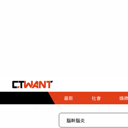
社會首頁
娛樂首頁
財經首頁
政
:::
最新
社會
娛
時事
即時
熱線
:::
直擊
大條
人物
調查
專題
３Ｃ