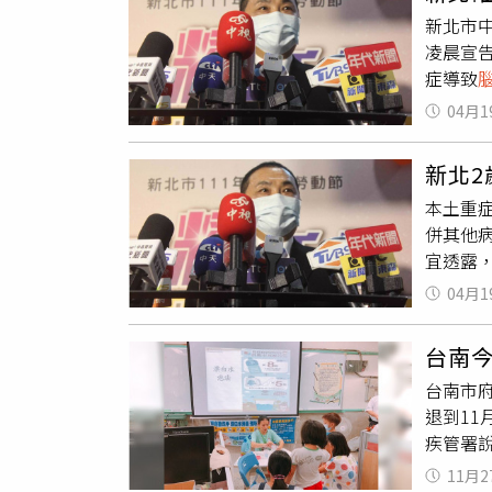
至急診
新北市
間，除
凌晨宣
血症，
症導致
情也有
萬分悲
風險較
04月1
關規範
父母憂
表示，
一鈞說
新北
報告呈
鼻水（
本土重
體藥物
意，趕
併其他
腦炎
，
難，代
宜透露
青，很
院、台
兆，要
04月1
我們深
差，或
我們都
出，「
台南
出，2
瑽寧提
台南市府
送至負
作的兒
退到1
漫性水
甚至多
疾管署
病毒藥
差不多
糊、呼
率，然
佳、嘔吐
11月2