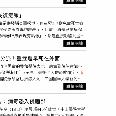
繼續閱讀
和推論，非嚴謹研究證據，分享內容僅供參
狀感染；而且腸病毒病程進展快速，平均發病三
種疫苗的族群，特別是5歲以下的幼童；12歲以
屏障尚未發育完全，腸病毒更容易鑽過血腦屏
恢復意識」
使有發燒症狀，較不會出現反覆大於39度的高
腸病毒，因此家長務必留意嬰幼兒重症4大徵
女童是併發腦炎而過世，目前累計7例兒童死亡案
症狀逐漸緩解，大部分在72小時內完全退燒；若
恐釀神經性後遺症 肢體不協調恐影響終生腸病
接受周玉蔻專訪時表示，目前不清楚兒童病程
9度以上的反覆高燒，要懷疑出現併發症的可能，
有腸病毒疫情傳出，導致許多家長警覺性降低，
年腸病毒臨床表現有點像」，都是直接影響到腦
服的時期，即使服用退燒藥物，退燒的效果有
，腸病毒傳染力強，超過五成來自家庭成員傳染
腦幹腦炎
，當年兒童感染人數估計超過30萬人，
食、嘔吐、腹痛、頭痛、頭暈。大多數高燒兒童
會得一次。錯，腸病毒型別多，得過一種也可能
繼續閱讀
學附設醫院兒童急診科主任謝宗學認為，若以30萬
猛爆急性腦炎發生族群跟腸病毒71型類似，主要
炎或心肌炎等重症的幼兒，康復後仍可能留下神
%。今年新冠肺炎 Omicron變異株流行，針對
像流感造成的猛爆急性腦炎，全腦皆可能受到
敏性疾病與社會心理問題等長期影響。以為腸病
不分流！重症遲早死在外面
.002%。謝宗學說，兩者比較後可以發現，腸病
發猛爆急性腦炎的機轉，因為其超快病程，我比
以口腔潰瘍或手腳水泡為主，較少出現腸胃症
，收治男童的雙和醫院表示，病童到院時意識不
到一半，兒童感染新冠肺炎的人數已經近30 萬
有病毒血症，血液裡的病毒進入腦部，再有猛爆
腸病毒沒有特效藥，重症患者多只能採取支持療
病程快速且症狀罕見，最後仍因併發敗血症、
腦
冠肺炎併發嚴重急性腦炎的病例，幾乎是在發病
研究證實。」謝宗學強調，「根據上面的觀察和
指出，預防腸病毒須靠多方面介入，由於過去無
醫院急診室也擠爆人潮。中國醫藥大學新竹附
第2天到第6天。此外，腸病毒71型出現重症前
爆急性腦炎的機率應該大幅下降。接種疫苗產生
播機會。「所幸現在腸病毒71型疫苗上市，可
父母發現孩子發燒就趕緊送急診，還有一些家長
療介入搶救；然而，這次新冠肺炎併發嚴重急性腦
的機率。若有跟克流感一樣安全的口服抗病毒藥
繼續閱讀
本土首支腸病毒71型疫苗歷經十多年研發，以
生局還是叫救護車送到醫院來。」「這就是徹底
、水腫，最後回天乏術。陳時中認為，兒童新冠
生機率。」
護率高達98%，對亞洲流行的腸病毒71型主要
就滿滿都是發燒孩童，而他們只需要退燒藥而
醫療應變組副組長羅一鈞則表示，建議家長特別
且只須接種兩劑並間隔28天，是嬰幼兒與家長的
告：病毒恐入侵腦部
，不但讓救護人員一直暴露在風險之中、病人也
，羅一鈞也公布一例，5/22公布的1歲腦炎案
頭，但可能忽視其他傳染病預防，尤其本月已進
今（19日）凌晨3點46分離世。中山醫學大學
看到醫療資源失衡的情形，最嚴重的情形就是
毒71型疫苗、建構孩子保護力。
侵腦部變成嚴重急性腦炎。指揮中心也說明，原
醫護人員也疲於奔命，張凱音以自己為例，這幾