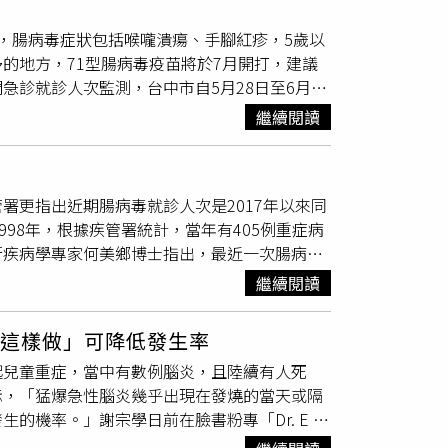
癎發作，直接陷入昏迷，則有可能再也醒不來。
度區隔，避免至公共場所，以降低病毒傳播機
 2族群慎防重症
，腸病毒症狀包括喉嚨潰瘍、手腳紅疹，5歲以
發現家人感冒後，突然有持續性嘔吐或突然眼神
民眾至疾管署全球資訊網
的地方，71型腸病毒疫苗將於7月開打，建議
，都要盡快送醫，把握黃金救援時間。
疫專線1922（或0800-001922）洽詢。
診就診人次監測，台中市自5月28日至6月24
周下降，但每周仍有破千案例，加上9月開學可能帶
繼續閱讀
常見如克沙奇、伊科病毒、A71型和D68型、
些則會引起全身系統性感染，像是心肌炎、
腦幹
，由於5歲以下孩童免疫系統較單純，尚未對腸
署更指出近期腸病毒就診人次是2017年以來同
腸病毒好發族群，也是重症高危險群；腸病毒主
98年，根據疾管署統計，當年有405例重症病
2家疫苗製造廠腸病毒71型疫苗藥品許可證，
流行疾病學專家何美鄉博士指出，最近一次腸病毒
度併發症，導致不可逆的病情。7月將上市的疫
封，今年恐怕是腸病毒重新流行的一年，因此提
議家長可以帶著小孩接種。
繼續閱讀
月可供自費接種，預防最易引起重症和死亡的腸
現四大前兆立即就醫腸病毒在全球呈大規模、週期
「這樣做」可降低發生率
群病毒的總稱，包含小兒麻痺病毒、克沙奇病
起兒童重症，當中有數例腦炎，且陸續有人死
種。為什麼「腸病毒71型」值得關注？何美鄉
示，「猛爆急性腦炎幾乎出現在發燒的當天或隔
國家最常見引發重症的型別，其可怕之處在於會
機率。」謝宗學日前在臉書粉專「Dr. E 小
過三成，直接致死原因多為心肌炎與
腦幹腦炎
。
猛爆急性腦炎的病人，但上週聽了研討會的病例
歲以下嬰幼兒，除了發燒外，幼兒大多會出現手