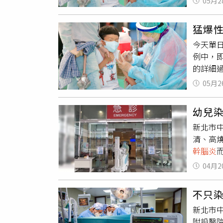
05月2
分享，
足口病
考」。醫
天內便
猛爆
上的青
障、侵
今天單日
燒。」謝
兆，若
例中，
高燒超
毒全年
的詳細
如肺炎
甚至有
幹。19
限，常
（大孩
05月2
重症40
撐過4
感染其
人感染（
針對5歲
經性或
幼兒
兒童族群
影響，
毒就是
新北市
毒71型
較偏向
狀。本
清、高
人，傳
性急性
法，因
幹腦炎
當天或隔
推論，
疫苗可
設醫院
驅症狀到
的抗體
提供孩
04月2
打電話
炎的病
物，在
台灣流
沒分流
腦炎個
亞型病
不只
已。張
留意8大
一大福
新北市中
無法好
例，已於
入腸病
附設醫
「重症