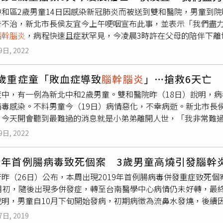
，到院時已意識不清、高燒且生命徵象不穩定，醫師當下緊急插
中和區2歲男童14日因感染新冠肺炎而被送到雙和醫院，男童到
支持性療法外，陸續給予抗發炎單株抗體藥物、抗病毒藥物進行
告不治，新北市長侯友宜今上午哽咽宣布此事，並表示「我們盡
導致
腦幹腦炎
，於4月19日凌晨03時46分在父母陪伴下過世。
腦幹腦炎
，病程快速且症狀罕見，今凌晨3時許在父母的陪伴下離
2例兒童確診後引發腦炎死亡，因為病毒若到了大腦或心臟等其他
慟，而所有醫療人員在第一時間極力搶救小弟弟的生命，最終卻
高，新北市這名男童因染疫搶救不治，成為國內首例兒童新冠肺
9日, 2022
下有這麼多限制，應快速調整，中央在明天會召開兒科專家會議
心，對此，中央流行疫情指揮中心醫療應變組副組長羅一鈞曾提
男童14日被送到醫院急診，當時生命跡象已不穩定，醫療人員將
過孩童一旦染疫後出現幾種狀況千萬要注意。（圖／指揮中心提供
2歲重症童「敗血症導致
腦幹腦炎
」…搶救6天亡
現異常，包括肝臟功能、全血球數量低下和腦幹呈瀰漫性水腫。
鼻塞）、發燒及全身倦怠等症狀，特別要注意的是以下症狀出現
症中，有一例為新北中和2歲男童。雙和醫院昨（18日）說明，
，並於16日邀請台大兒科重症團隊多位專家共同會診，但男童最
緊打119送醫。（1）抽搐、意識不清、意識改變，常是腦炎或是
病毒感染。不料男童今（19日）病情惡化，不幸病逝。新北市長
最終於今凌晨3時許離世。
表可能有肺炎。（3）持續胸痛或胸悶，可能有影響到肺部或心肺
，今天開會聽到最難過的消息就是小弟弟離開人世，「我非常難
可能是休克症狀、缺氧。預防兒童染疫變成中重症，兒科醫學會示
大醫院，所有小兒重症科專家等團隊，極力搶救小弟弟生命，但
立即就醫。兒童若發燒超過48小時以上，還有體溫飆破39度、
9日, 2022
感自責。」侯友宜哽咽地說，「我們也知道，小弟弟的爸爸媽媽
者12小時以上沒吃東西，也沒有解尿，甚至持續嘔吐，就要提高
身為人家的爸爸、媽媽。」他指出，中央明會召開兒科專家會議
真的要發炎的時候，通常是以全身那種高燒或全身的反應方式呈
今年首例腸病毒致死個案 3歲男童高燒引發腦幹
歲男童於本月14日緊急送至本院急診，到院時意識不清、高燒且
醒孩童送急診的4時機。（圖／翻攝自黃瑽寧臉書）另外，馬偕感
昨（26日）公布，本周出現2019年首例腸病毒併發重症致死個
壓加護病房進行搶救；當時多項檢驗報告指標呈現異常，包括肝
科醫師，每年都會碰到一、兩位令人心痛的類似病例，可能是流感
1月初，隨後出現多併發症，轉至台南醫學中心病情仍未好轉，最
腫，病程快速且症狀罕見。雙和醫院表示，在院治療期間，除支
數是找不到原因的」。黃瑽寧指出，「嬰幼兒染疫重症需要呼吸器的
說明，男童自10月下旬開始發病，初期病徵為流鼻水發燒，後續
物進行治療；另外，於4月16日邀請台大兒科重症團隊多位專家
」，他也提醒，不管是新冠病毒或是其他病毒感染，只要孩童發燒
吸困難，心肺衰竭及休克症狀，確診為腸病毒71型併發
腦幹腦炎
男童仍因急性新冠病毒感染併發敗血症，導致
腦幹腦炎
，於今（1
不止、氣喘不休、疼痛難耐。黃瑽寧醫師解釋兒童後遺症。（圖／
7日, 2019