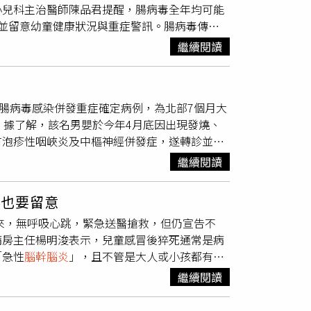
小兒科主治醫師陳品君提醒，腸病毒全年均可能
畢氏
腦幹腦炎
。李先生坦言，若當初沒有誤診，
並留意幼童健康狀況與重症警訊。腸病毒傳染
對90後新婚夫妻近日在社群平台分享罹患罕見
飛沫、接觸病童口鼻分泌物或被污染的物品傳
多月的妻子也出現相同症狀。夫妻倆原本希望保
繼續閱讀
常見症狀包括發燒、喉嚨痛、口腔潰瘍，以及手
來的不只是身體折磨，還有沉重經濟壓力。李
者可能併發腦炎、
腦幹腦炎
或心肺衰竭等重症，
欠約20萬元債務，2人又因病失去工作能力，家
應立即送醫陳品君醫師強調，雖然多數腸病毒感
，透過拍攝短影音分享復健過程，也透過直播與
例腸病毒感染併發重症確定病例，為北部7個月大
醫治療，可能危及生命。腸病毒感染後若發展為
受，也從網友的鼓勵中獲得繼續堅持下去的力
。據了解，該名男嬰於今年4月底因出現發燒、
。陳品君提出腸病毒重症五大警訊：嗜睡、意識
訓練等。李先生表示，自己原本嘴巴無法閉合、
有泡疹性咽峽炎及中樞神經併發症，遂轉診並收
或肌肉抽動若出現上述症狀，應立即送往具備兒
；妻子雖然仍無法說話，但已能慢慢進食。儘管
染克沙奇A2型併發重症，所幸經治療後症狀改
品君醫師提醒，目前國內已有針對腸病毒71型
妻子目前無法開口說話，但彼此之間依然有著外
繼續閱讀
分別感染克沙奇A2型及A10型，皆為未滿1歲
，接種疫苗則可降低感染後發生重症的風險。建議
短1年，就共同經歷生死與苦難，也讓2人真正
，且近期疫情呈持續上升趨勢，研判國內疫情傳
接種對象：2個月至6歲幼童接種劑數：依疫苗
人也要留意
症狀之腸病毒A71型及D68型，為零星檢出且
發症落實日常防護 降低感染機率為降低腸病毒感
起來，無呼吸心跳，緊急送醫搶救，但仍宣告不
覺腸病毒重症前兆病徵。疾管署也提醒，目前除
確洗手至少20秒生病時在家休息，避免上學及
病房主任楊明浚表示，兒童感冒後猝死通常是病
為腸病毒重症高危險群，且重症病程發展快速，家
毛巾及奶瓶等物品此外，成人感染腸病毒時症狀
「急性
腦幹腦炎
」，且不管是大人或小孩都有可
，如發現有嗜睡、意識不清、活力不佳、手腳無
接觸孩子。疫情將進入高峰 家長須持續警覺腸
可能是病毒所致，像是流感、腺病毒，直攻心臟
吸急促或心跳加快等腸病毒重症前兆病徵，請儘
康。若幼童出現疑似腸病毒症狀，應儘早就醫並
繼續閱讀
就像一般感冒，一旦併發心肌炎，孩子可能短短
正處腸病毒流行期，腸病毒傳染力強，易於家庭
訊，以降低重症發生風險。陳品君醫師強調，疫
診，不能拖延。另一情況是，因病毒侵犯腦部所
成正確勤洗手的習慣，並時常消毒、清洗兒童
】腸病毒重症添2例！國中生手腳無力住ICU