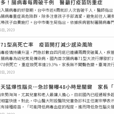
增多！腸病毒每周破千例 醫籲打疫苗防重症
「急性
腦幹腦炎
」，若這時病童是一個人睡覺，他可能突然性癲
的物品及玩具，當兒童生病時，應在家休息，並與其他嬰幼兒適
歲童腦炎搶救中腸病毒萬人就診！疾管署：疫情趨緩仍有傳播風險
進入腸病毒的好發期，台中市近4周就診人次皆破千人，醫師指出
提醒民眾，不管是大人或小孩，都有可能發生類似狀況，呼籲若
管署已製作腸病毒防治相關影片、海報及單張等衛教資料，歡迎
/www.healthnews.com.tw/readnews.php?id=68131
為腸病毒重症高危險群，除多注意孩子手部清潔，避免前往人潮多
講話反應異常或是呼吸變得很快、很喘，高燒突然到攝氏41度等
s://www.cdc.gov.tw）下載運用及查詢相關資訊，或撥打免付費防
帶孩子自費施打。台中市衛生局指出，依據疾病管制署腸病毒門急
診人次分別為1779、1664、1594及1087人次。雖人數逐
6日, 2023
波感染，不可輕忽。烏日林新醫院小兒科醫師廖偉利說，腸病毒比較
痺病毒等，症狀包括喉嚨潰瘍疼痛食不下嚥、引發手腳紅疹，有
71型高死亡率 疫苗開打減少感染風險
重症情形，其中71型腸病毒屬於容易引起重症的型別。廖偉利說
病毒疫情持續升溫，門急診數自四月底已連續兩周突破萬人，疾管
免疫力，加上身體系統發育相對不成熟、生活群聚環境，不僅是
腸病毒為幼兒常見傳染病，國內首次腸病毒71型大流行爆發於19
飛沫、糞口和接觸傳染。衛生福利部食品藥物管理署近期核准國內
78例死亡，重症致死率達19.3%，家長無不聞聲色變。臺灣
月開放民眾施打。廖偉利表示，腸病毒約有1成孩子可能引發中重
是新冠疫情之前；依照腸病毒每2-3 年流行的特性，加上防疫解
是預防71型腸病毒，以2個月到6歲以下的小朋友為施打對象，建
2日, 2023
更加重要。所幸，本土腸病毒疫苗歷經十多年研發，最快今年七
1型，為嬰幼兒家長一大福音。腸病毒71型死亡第一名型別 出
當天猛爆性腦炎…急診醫曝48小時是關鍵 家長
，各國流行型別也不盡相同。何美鄉博士指出，腸病毒其實是一
情來勢洶洶，尤其兒童和老人最讓人擔心，目前國內已經通報多
科病毒及腸病毒等，每種病毒還可以再分為多種型別，共達一百多
程相當快速。對此，中山醫大附設醫院兒童急診科主任謝宗學表
示，腸病毒71型為國內歷年腸病毒流行之主要病毒株，也是亞太
有接種疫苗，「可能降低病毒血症的程度，進而降低急性腦炎發生的
樞神經系統造成
腦幹腦炎
、肺水腫與肺出血等重症，致死率更超
室日誌」發文，「目前雖然尚未在小兒急診室遇到新冠肺炎併發
院副院長簡佳裕醫師進一步表示，九成的腸病毒71型重症皆為5