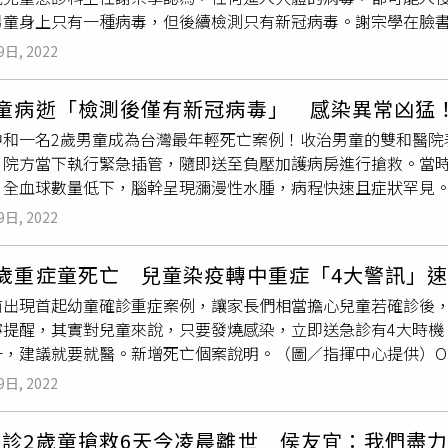
童身上只有一種病毒，但後續檢測只有新冠病毒。謝宗學在臉書「D
常都是忙到清晨4點才能回家休息，「真不知哪一天會累倒！」張
性腦炎重症，讓外界憂心忡忡。他提到，任何進入人體的病毒，
師提醒，當孩子出現精神不佳、活動力變差的情況時，就要提高警覺
9日, 2022
毒有機會順著血流進入腦部。其中，除了腸病毒71型和A型流感病
指揮中心4/11公布的確診病例居家照護原則，確診病例可透過
炎的文獻報告。專家表示，進入人體的病毒都可能入侵腦部。（示意
縣市政府也要指定責任醫院，劃定責任分區，提供確診者門診視
男童病逝「檢測後僅有新冠病毒」 感染異常凶猛
羅一鈞表示，追溯男童感染源頭，父親是最先發病，但究竟是如何
會導致輕重症無法分流。」張凱音說。何時該趕緊帶孩子到醫院
中和一名2歲男童成為台灣最年輕死亡案例！收治男童的雙和醫院
症狀，4月14日就醫採檢確診，當晚住加護病房，有使用呼吸器
若活動力依舊不佳，就要提高警覺。此外，血氧濃度、尿量也都
，院方當下執行緊急插管，隨即送至負壓加護病房進行搶救。當
有再加上瑞德西韋來使用，但因為併發敗血症和
腦幹腦炎
，投藥
「如果能搭配遠端視訊診療，由專業醫護人員幫忙辨別，就能更
、全血球數量低下，腦幹呈現瀰漫性水腫，病程快速且症狀罕見
佳，在今天離世。羅一鈞指出，整體來講還是以新冠病毒的感染
醫師黃瑽寧則提醒，不論是新冠病毒，或是其他會造成發燒的病毒
炎單株抗體藥物、抗病毒藥物進行治療，雙和醫院為爭取救治機會
驗，但目前沒有檢測到其他病毒，不過他強調有些病毒的培養需
」、「頻頻氣喘」、「疼痛難耐」。而感染新冠病毒的孩子，若屬
9日, 2022
診，一度懷疑男童除了感染新冠病毒，可能合併感染其他病毒，
前也建議積極就醫。
炎
，於4月19日凌晨03時46分在父母陪伴下辭世。指揮中心醫
歲重症童死亡 兒童染疫轉中重症「4大警訊」速
疑身上不只有一種病毒，但後續檢測只發現新冠病毒，不過羅一
前出現首起幼童確診重症案例，讓家長們相當擔心兒童若確診後
仍需要一段時間。羅一鈞表示，救治男童的過程中使用多種藥物
寧提醒，其實對兒童來說，只要發燒感染，立即送急診有4大時機
善，但整體來說病況始終沒有起色，至於男童的感染源，羅一鈞
，建議就要就醫。新增死亡個案說明。（圖／指揮中心提供）Om
這部份還要釐清。
名兒童染重症，甚至導致死亡，如今國內也有一名2歲男童確診不
9日, 2022
後仍不治，對此，中央流行疫情指揮中心指揮官陳時中19日表示
台大也好，這些專家都進了很大力氣」，20日下午會請兒科專家討
確診2歲童搶救6天今凌晨離世 侯友宜：我們盡