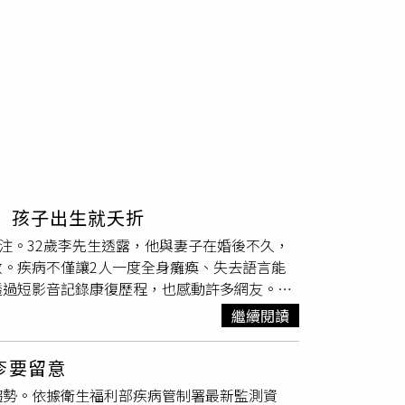
 孩子出生就夭折
注。32歲李先生透露，他與妻子在婚後不久，
。疾病不僅讓2人一度全身癱瘓、失去語言能
透過短影音記錄康復歷程，也感動許多網友。
認識後墜入愛河，一人從事銷售工作、一人擔任客
繼續閱讀
命，原以為人生正朝幸福方向前進，沒想到命運卻
症狀，隨後更陸續出現視線模糊、重影、四肢麻
疹要留意
說話，也失去吞嚥能力，只能靠喝牛奶維生，體
趨勢。依據衛生福利部疾病管制署最新監測資
期就醫時一度被誤診為腦梗塞，接受相關治療後病