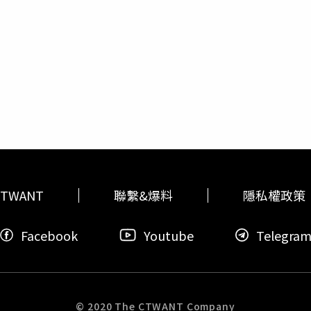
指出，與南區衛生所在4日接獲通報後，便開始督導男童就讀幼兒
是確診的孩童，黃瑽寧也表示，只要「1歲以下」或是「發燒2天
內也未出現其他腸病毒個案，這也是2019年台南第7起因腸病
們祈禱在疫情軟著陸的過程中，也讓我們有平靜的心」。目前食藥
例，光腸病毒71型就高達49例，並含2例死亡個案。台南市衛
莫德納，衛福部食藥署長吳秀梅就表示，「在用法跟用量的部分
以上，一旦出現嗜睡、嘔吐、意識模糊、肌躍型抽搐、四肢無力、
CC，劑量是50微克（mRNA），2劑之間要隔28天」。如今接
握治療契機。
括注射部位疼痛、疲勞、頭痛、肌肉痛、畏寒、噁心和嘔吐等症
，家長仍需多費心思觀察孩童的後續狀況。
TWANT
聯繫&爆料
隱私權政策
Facebook
Youtube
Telegra
© 2020 The CTWANT Company