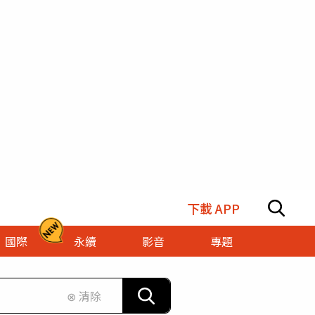
下載 APP
國際
永續
影音
專題
⊗ 清除