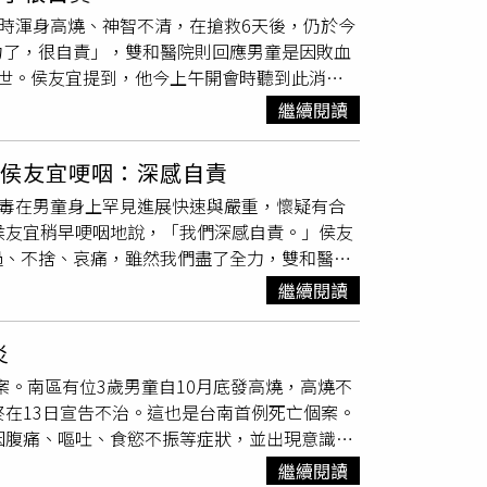
管，隨即送至負壓加護病房進行搶救。在治療期
院時渾身高燒、神智不清，在搶救6天後，仍於今
治療，但男童仍不幸因急性新冠病毒感染併發敗
力了，很自責」，雙和醫院則回應男童是因敗血
根據台大兒童醫院院長黃立民曾表示，香港這波疫
世。侯友宜提到，他今上午開會時聽到此消息
器官，病情恐加速惡化，而且兒童併發腦炎的
無法挽回，「我們很自責」，他也希望中央在相
炎重症死亡個案，除了引發各界震驚，也讓不少
繼續閱讀
，針對小兒就醫指引重新擬定方向。雙和醫院則
醒，若孩童染疫有出現幾種狀況應盡快就醫。羅
他緊急送到負壓加護病房搶救，但當時多項檢驗
）羅一鈞表示，一般常見4大症狀為咳嗽、流
 侯友宜哽咽：深感自責
而醫生除支持性療法外，也陸續給予發炎單株抗
，都是一些較嚴重的警示徵兆，家長要特別留
病毒在男童身上罕見進展快速與嚴重，懷疑有合
終因急性新冠病毒感染併發敗血症，並導致
腦幹
全身性感染的警示徵兆。（2）呼吸喘或呼吸困
侯友宜稍早哽咽地說，「我們深感自責。」侯友
功能。（4）冒冷汗、皮膚、嘴唇、指甲床發
過、不捨、哀痛，雖然我們盡了全力，雙和醫
警，發燒超過48小時以上或是持續嘔吐就是徵
過程當中再怎麼盡力，也沒有挽回小弟弟生命，
狂冒冷汗，另外，就算沒發燒，但呼吸變快、精神
繼續閱讀
他們的心情非常哀痛，我完全可以體會、了解，
警覺。據聯醫中興院區整合醫學科醫師姜冠宇指
，針對小兒就醫指引重新擬定方向。雙和醫院指
現，比較不會是先以呼吸道的方式來呈現」。黃
炎
生命徵象不穩定，院方當下執行緊急插管，隨即
染科名醫黃瑽寧在臉書發文表示，「在醫院工
案。南區有位3歲男童自10月底發高燒，高燒不
臟功能嚴重異常、全血球數量低下，腦幹呈現瀰
、腸病毒、EB病毒、皰疹病毒、黴漿菌感染，
終在13日宣告不治。這也是台南首例死亡個案。
持性療法外，陸續給予抗發炎單株抗體藥物、抗
比例，約在十萬分之1-10之間，跟流感病毒
因腹痛、嘔吐、食慾不振等症狀，並出現意識模
共同會診，期待儘速達到病情控制且加速治療效
，判斷是否要送急診的4個時機是：精神不
，經加護病房救治後仍在11月中旬死亡。台南市
9日）凌晨3時46分在父母陪伴下辭世。
翻攝自黃瑽寧醫師健康講堂YouTube）此
繼續閱讀