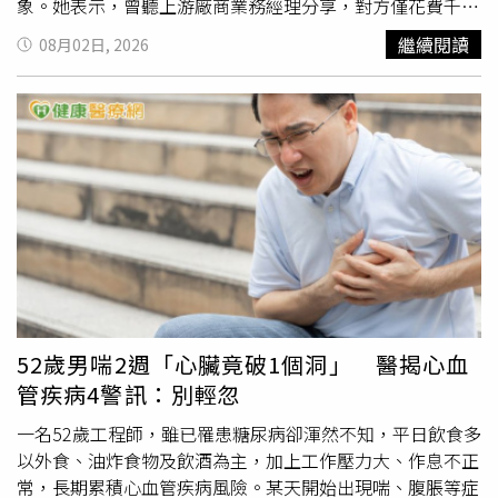
象。她表示，曾聽上游廠商業務經理分享，對方僅花費千元
終身入會費，便在該婚友中心找到幸福婚姻，因此相信有42
繼續閱讀
08月02日, 2026
年媒合經驗的婚友中心主任徐乃義，也能幫助她們找到人生
另一半。女老闆回憶，自己與丈夫年輕時白手起家，從一家
小店逐步發展成連鎖事業，店面一度擴展至8家。丈夫為人
誠實、勤奮、顧家且體貼，卻因
腦血管
疾病治療一年多後離
世，留下她與女兒相依為命。丈夫過世後，女老闆一度決定
不再婚嫁，專心守護丈夫留下的事業，也告訴女兒要延續父
親努力打拼的成果；女兒也曾表示願意一直陪伴母親。然
而，隨著丈夫離世3年多，女兒逐漸成年，母女倆在親友鼓
勵下開始思考是否能重新迎接感情生活。母親表示，她們至
今仍深深思念父親，因此若能找到一對父子，未來不僅能讓
家庭關係更完整，也能在父親節等節日增添溫暖。她強調，
兩人並不在意對方經濟條件，只希望對方真心、誠實、沒有
52歲男喘2週「心臟竟破1個洞」 醫揭心血
不良習慣。若父子成為一家人，也能考慮安排到自家分店工
管疾病4警訊：別輕忽
作，減少生活上的奔波。不過，徐乃義認為，母女共同尋找
幸福的想法值得肯定，但「母女嫁父子」在現實上難度極
一名52歲工程師，雖已罹患糖尿病卻渾然不知，平日飲食多
高。他指出，適合母親的人選，其兒子未必適合女兒，若將
以外食、油炸食物及飲酒為主，加上工作壓力大、作息不正
兩段感情綁在同一條件下，可能造成其中一方勉強接受。徐
常，長期累積心血管疾病風險。某天開始出現喘、腹脹等症