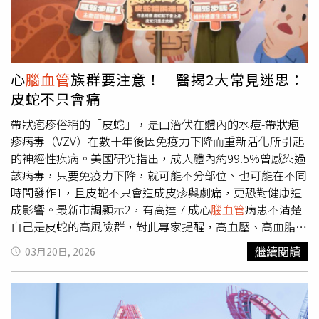
健康方面，邱老師提醒，穀雨節氣要注意「慢性消耗」問
就醫檢查。醫師姜靜波接診後，透過詳細問診發現，張先生
題。由於整體節奏加快，加上壓力累積，容易出現頭部緊
除了白天嗜睡外，還有晨起口乾、頭痛、夜間偶爾憋醒等症
繃、睡眠品質下降、腸胃不適與身體疲勞等狀況。許多不適
狀，儘管打呼聲音並不明顯，仍建議進行睡眠監測。結果顯
並非突發疾病，而是長時間忽略休息與調整所造成的結果。
示，他每小時呼吸暫停與低通氣次數高達76次，整晚超過
這段期間身體要注意，頭痛（偏頭痛）、眼壓過高、血壓不
500次，最長1次呼吸暫停達103秒，並伴隨嚴重夜間缺氧，
心
腦血管
族群要注意！ 醫揭2大常見迷思：
穩、火氣大、神經緊繃、肩頸痠痛（肌肉僵硬）、代謝慢、
最終確診為重度OSAHS。醫師指出，患者夜間反覆呼吸暫
皮蛇不只會痛
水腫、中風、心
腦血管
疾病、骨折、用腦過度、失眠、脊椎
停，會導致睡眠片段化，使大腦無法獲得充分休息，進而出
錯位、胸口疼痛、癌症、乳房硬塊、淋巴阻塞、大小腸息
現白天嗜睡、反應遲鈍等情況，這正是張先生多次車禍的根
帶狀疱疹俗稱的「皮蛇」，是由潛伏在體內的水痘-帶狀疱
肉、腸胃疾病、感冒、新冠病毒、婦科疾病、腎臟疾病、尿
本原因。臨床研究指出，約九成打鼾者可能伴隨呼吸暫停現
疹病毒（VZV）在數十年後因免疫力下降而重新活化所引起
酸、痛風、足底筋膜炎等，同時也要防血光之災、血崩與交
象，長期下來不僅影響生活品質，還可能引發心
腦血管
疾
的神經性疾病。美國研究指出，成人體內約99.5%曾感染過
通意外。在穀雨期間，邱老師建議最該改變的5件事，包括
病、糖尿病、腎功能不全等多種併發症，嚴重時甚至危及生
該病毒，只要免疫力下降，就可能不分部位、也可能在不同
把注意力從表面熱鬧，轉到真正能留下來的東西；不要只追
命。醫師進一步說明，該疾病並非肥胖者專利。像張先生這
時間發作1，且皮蛇不只會造成皮疹與劇痛，更恐對健康造
快，要追可持續；不要讓焦慮帶著你做決定；要學會保護自
類體型偏瘦、下顎後縮者，同樣可能因上呼吸道結構狹窄，
成影響。最新市調顯示2，有高達７成心
腦血管
病患不清楚
己的成果與價值；少跟別人拚面子，多讓自己變得不可替
在睡眠時出現氣道塌陷，導致呼吸中止。因此，「鼾聲不
自己是皮蛇的高風險群，對此專家提醒，高血壓、高血脂等
代。最後邱老師總結，穀雨期間表面上看似事情已經完成，
大」並不代表病情輕微。目前針對此類患者，常見治療方式
腦血管
疾病，以及糖尿病患者都要特別提高警覺。台灣腦中
繼續閱讀
03月20日, 2026
但往往內心與所說不一致，明明想往一個方向，實際卻走向
為夜間配戴無創呼吸器，透過持續氣流維持氣道暢通，改善
風學會也呼籲全台心
腦血管
疾病病友3從日常預防與醫療評
相反的道路，也就是行為與原本的想法完全背離，會讓每一
睡眠品質與血氧狀態。張先生在接受治療後，症狀已有明顯
估兩面向著手，主動諮詢醫師了解皮蛇危害真相，同時透過
個舉動都失去精準與控制，小心一切在成功之後開始偏離。
改善。醫師提醒，民眾若長期出現打鼾、白天嗜睡、晨起頭
均衡飲食4、規律作息5等方式，讓皮蛇預防納入慢病管理的
關於穀雨的由來，民間相傳黃帝於春末時，向所有天下百姓
痛或夜間呼吸暫停等情況，應提高警覺。可透過智慧穿戴裝
重要一環，減少後續健康影響。心
腦血管
病友愛注意！醫師