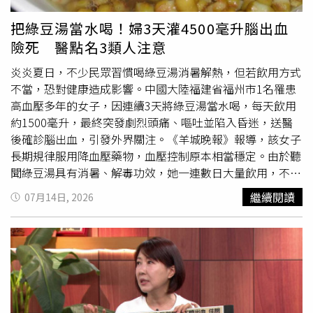
油重鹹，加上中高齡族群運動習慣普遍偏低，這些都是民眾
癌增幅高剖析癌症死因，肺癌連續40年位居首位，占癌症死
可以從日常生活優先著手的地方。陳柏霖主任呼籲，40歲以
亡人數約兩成。結腸直腸癌與胰臟癌的死亡率分別增加
把綠豆湯當水喝！婦3天灌4500毫升腦出血
上、有三高或家族心臟病史，或長期抽菸、缺乏運動者，建
9.4%與27.4%，增幅最為顯著；女性乳癌死亡率則下降
險死 醫點名3類人注意
議定期接受心血管風險評估。許多重大心血管疾病其實在發
7.9%。臺北市政府衛生局觀察發現，45至64歲族群以女性
病前早有警訊，只要及早發現、積極管理，都有機會避免憾
乳癌、肺癌為大宗；65歲以上則以肺癌、結腸直腸癌與前列
炎炎夏日，不少民眾習慣喝綠豆湯消暑解熱，但若飲用方式
事發生。【延伸閱讀】50歲男走快一點就胸悶、冒冷汗！一
腺癌為主，定期癌症篩檢至關重要。長者防跌、年輕族群心
不當，恐對健康造成影響。中國大陸福建省福州市1名罹患
查冠狀動脈竟嚴重阻塞 醫揭常見警訊冠狀動脈阻塞怎麼
理健康成關鍵除了疾病，事故傷害與各年齡層的特定威脅也
高血壓多年的女子，因連續3天將綠豆湯當水喝，每天飲用
辦？醫揭治療關鍵 出現胸悶別拖
不容忽視。114年事故傷害死亡率連續兩年下降，但運輸事
約1500毫升，最終突發劇烈頭痛、嘔吐並陷入昏迷，送醫
https://www.healthnews.com.tw/readnews.php?
故與跌倒仍合計占近六成。臺北市政府衛生局點出，隨高齡
後確診腦出血，引發外界關注。《羊城晚報》報導，該女子
id=69245
人口增加，長者居家防跌措施急需加強。同時，15至24歲
長期規律服用降血壓藥物，血壓控制原本相當穩定。由於聽
年輕族群以自殺為首要死因，25至44歲則面臨癌症與自殺
聞綠豆湯具有消暑、解毒功效，她一連數日大量飲用，不料
雙重威脅，凸顯心理健康促進的重要性。建立良好生活型
卻突然病發，經搶救後才脫離險境。接診醫師表示，綠豆含
繼續閱讀
07月14日, 2026
態 落實慢性病日常照護針對各項健康威脅，臺北市政府衛
有特殊蛋白質成分，可能與部分降血壓藥物結合，影響藥物
生局提醒，癌症及慢性疾病仍是影響健康的主要風險，日常
吸收，降低血中藥物濃度；加上綠豆具有一定利尿作用，可
預防與照護應落實以下重點：養成規律運動與均衡飲食習
能加速藥物及代謝產物排出，使降壓效果減弱。若短時間大
慣，維持不吸菸、不過量飲酒的健康生活型態。善用政府提
量飲用綠豆湯，可能導致血壓控制失衡，增加腦出血等心
腦
供的癌症篩檢服務，以利及早發現病灶並進行適當處置。高
血管
疾病風險。不過，武漢大學人民醫院藥學部博士宋偉受
齡者及慢性病患者應持續控制三高數值，避免自行停藥引發
訪時指出，高血壓本身就是腦出血的重要危險因子，該個案
併發症。加強居家環境安全以預防跌倒，並依建議接種疫苗
應屬多重風險因素交互作用下的極端情況，目前並無證據顯