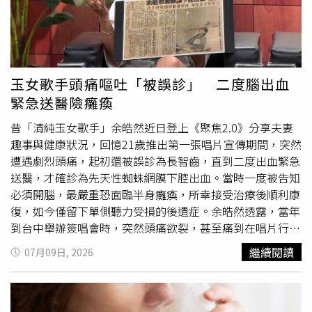
落實感染防護。【延伸閱讀】自殺連2年列十大死因！「遇
示一般適量飲用綠豆湯就會直接導致腦出血，但提醒正在服
詐背債」藏風險 衛福部攜金管會強化防治114年十大死因
藥的慢性病患者，仍應留意飲食與藥物可能產生的交互影
公布！癌症連44年居榜首 腎病排名升至第
響，如有疑問應先諮詢醫師或藥師。此外，醫師提醒，綠豆
8https://www.healthnews.com.tw/readnews.php?
性質偏寒，脾胃虛寒、容易腹瀉、手腳冰冷、食慾不振者不
id=69117
宜過量食用；正在服用人蔘、黃耆等溫補類中藥者，也應避
玉女歌手頭痛嘔吐「被誤診」 二度腦出血
免大量食用綠豆，以免影響藥效。女性月經期間若攝取過多
緊急送醫險癱瘓
寒性食物，也可能加重經痛或影響經期。建議可搭配紅棗、
陳皮等溫性食材熬煮，或改以綠豆粥等較溫和方式食用，在
昔「清純玉女歌手」余皓然近日登上《聚焦2.0》分享夫妻
消暑之餘兼顧健康。
趣事與健康狀況，回憶21歲推出第一張唱片宣傳期間，突然
遭遇劇烈頭痛，起初還被誤診為長智齒，直到二度出血緊急
送醫，才確診為先天性蜘蛛網膜下腔出血。當時一度被告知
必須開腦，最嚴重恐面臨半身癱瘓，所幸接受治療後順利康
復，如今僅留下單側聽力受損的後遺症。余皓然透露，當年
到台中舉辦簽唱會時，突然頭痛欲裂，甚至痛到在唱片行地
上打滾、嘔吐，止痛藥完全無效，返家就醫卻被診斷為智齒
繼續閱讀
07月09日, 2026
發炎。沒想到5天後再次劇烈頭痛，父親立刻將她送往台大
醫院急診，檢查後確診先天
腦血管
畸形造成蜘蛛網膜下腔出
血，第二次發作更是二度出血，情況相當危急，父親甚至一
度焦慮到在老家看見余皓然的幻影。由於開腦手術風險極