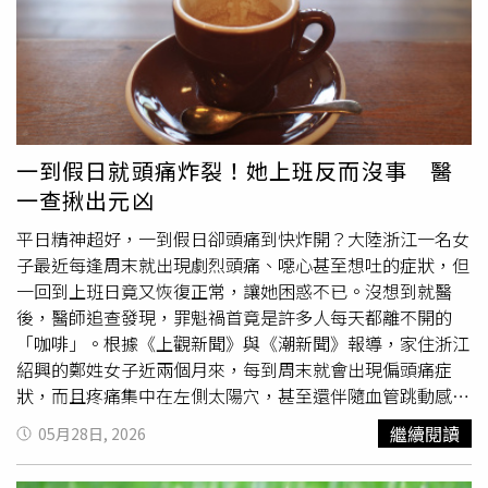
相較，除血管性及未明示之失智症與衰老／老邁／老年排名
低血液帶氧能力，若同時發生在大腦的供血系統裡，後果相
對調，其餘不變。另衛福部也統計，114年國人自殺死亡人
當嚴重。長期吸菸者發生「缺血性中風」的機率是不吸菸者
數為3,951人，較上年減111人（或減2.7%），居國人主要
的2至4倍，且吸菸也會加速血管壁硬化、促進血栓形成，讓
死因之第10位；死亡率為每10萬人口16.9人，與上年相較
血管默默老化10幾年。3、干擾神經傳導物質，情緒和專注
下降2.5%。自殺死亡人數中，男性2,543人（占64.4%）較
力受損尼古丁會大量刺激大腦釋放多巴胺，讓人感到放鬆、
上年減24人（或減0.9%），居男性死因第10位；女性1,408
清醒，若長時間影響，大腦會降低自身的多巴胺基礎分泌
人（占35.6%）較上年減87人（或減5.8%），為女性死因
量，形成依賴，因此戒菸初期感到焦慮、煩躁、無法專注，
一到假日就頭痛炸裂！她上班反而沒事 醫
之第12位；男性自殺死亡率為每10萬人口22.1人，為女性
就是大腦的神經傳導系統已被重新「設定」過。相關研究也
一查揪出元凶
11.9人的1.9倍。年齡層方面，114年65歲以上自殺死亡人數
發現，重度吸菸者罹患憂鬱症與焦慮症的比例顯著較高，兩
為1,103人（占27.9%），45至64歲1,411人（占35.7%），
者互為因果，很難確認是「因為憂鬱才抽菸」還是「因為抽
平日精神超好，一到假日卻頭痛到快炸開？大陸浙江一名女
25至44歲1,177人（占29.8%），0至24歲260人（占
菸才憂鬱」。4、提高失智症風險，是阿茲海默症隱形推手
子最近每逢周末就出現劇烈頭痛、噁心甚至想吐的症狀，但
6.6%）。與上年比較，65歲以上、25至44歲、0至24歲分
吸菸是阿茲海默症和「血管性失智症」的獨立危險因子。世
一回到上班日竟又恢復正常，讓她困惑不已。沒想到就醫
別減少17人、67人、33人，45至64歲則增加6人。◎勇敢
界衛生組織（WHO）的數據顯示，吸菸者罹患失智症的風
後，醫師追查發現，罪魁禍首竟是許多人每天都離不開的
求救並非弱者，您的痛苦有人願意傾聽，請撥打1995◎如
險比不吸菸者高出約45%，而香菸中的有害物質會促進大腦
「咖啡」。根據《上觀新聞》與《潮新聞》報導，家住浙江
果您覺得痛苦、似乎沒有出路，您並不孤單，請撥打1925
中β澱粉樣蛋白堆積（阿茲海默症的關鍵病理變化），同時
紹興的鄭姓女子近兩個月來，每到周末就會出現偏頭痛症
長期破壞
腦血管
，讓大腦在中老年後更快走下坡。
狀，而且疼痛集中在左側太陽穴，甚至還伴隨血管跳動感、
噁心、嘔吐，以及對聲音特別敏感等情況。不過奇怪的是，
繼續閱讀
05月28日, 2026
只要一到上班日，頭痛竟又突然消失。鄭女到浙江省人民醫
院越城院區神經內科求診時向醫師表示，自己平日工作忙