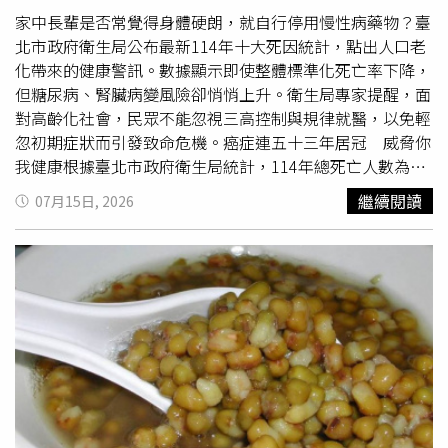
應提高警覺心血管疾病並非無跡可尋。日常若出現下列症
家中長輩是否常覺得身體硬朗，就自行停用慢性病藥物？臺
狀，應提高警覺：胸悶、胸痛活動後容易喘下肢水腫容易疲
北市政府衛生局公布最新114年十大死因統計，點出人口老
倦、體力明顯下降若合併以下情形，應立即前往急診，不要
化帶來的健康警訊。數據顯示即使整體標準化死亡率下降，
觀望：冒冷汗胸痛延伸至背部上述症狀休息後持續超過30分
但糖尿病、腎臟病變風險卻悄悄上升。衛生局專家提醒，面
鐘仍未緩解陳柏霖主任提醒，突然出現前所未有的胸悶胸
對高齡化社會，民眾不能忽視三高控制與規律就醫，以免輕
痛，或是胸口痛到後背、休息半小時到一小時都還沒有緩
忽初期症狀而引發致命危機。癌症連五十三年居冠 威脅你
解，就要趕快掛急診。三高管理新準則 控制標準比以前更
我健康根據臺北市政府衛生局統計，114年總死亡人數為
嚴格近兩年美國心臟學會（AHA） 與歐洲心臟學會（ESC）
19,601人，較前一年微幅減少。癌症連續53年位居死因首
繼續閱讀
07月15日, 2026
近年針對心血管疾病防治均大幅更新了臨床準則，管控目標
位，共造成5,599人死亡，占總人數近三成。十大死因依序
變得更為嚴格。陳柏霖主任指出，血壓目標應控制在
為癌症、心臟疾病、肺炎、
腦血管
疾病與糖尿病。值得注意
130/80 mmHg以下；糖化血色素建議控制在7.0以下；低密
的是，糖尿病從去年的第7位攀升至第5位，顯示代謝性疾病
度膽固醇（LDL）部分，台灣目前抽血標準是130 mg/dL，
對民眾健康的衝擊加劇。腎病變死亡率上升 隱藏哪些健康
但新準則建議應控制在100以下，對許多患者而言，原有標
危機？觀察經年齡調整後的標準化死亡率，多數慢性病如心
準並不足夠。控制三高別怕吃藥 飲食、運動同樣重要許多
臟疾病、
腦血管
疾病皆呈現下降趨勢。臺北市政府衛生局指
患者擔心吃藥傷腎而抗拒控制血壓，但事實恰好相反——長
出，這顯示慢性病防治與醫療照護持續發揮成效。然而，腎
期高血壓本身才是造成腎臟損傷的主因。在藥物之外，飲食
炎、腎病症候群及腎病變的標準化死亡率卻逆勢上升
調整同樣關鍵。符合「得舒飲食（DASH Diet）」原則的飲
9.4%。專家呼籲，針對慢性腎臟病防治與高危險族群的健
食改變，有時光靠這一步就能讓血壓下降。台灣外食普遍重
康管理，仍需投入更多心力持續追蹤。肺癌死亡居首 胰臟