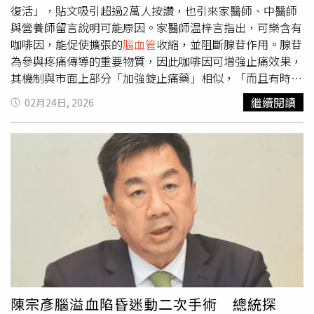
衛生福利部統計處 全民健康保險醫療統計《113 年度全民
復活」，貼文吸引超過2萬人按讚，也引來家醫師、中醫師
健康保險醫療統計年報》表 4,門、住診合計（包括急診）人
與營養師留言說明可能原因。家醫師温梓言指出，可樂含有
次統計－按疾病別、性別及年齡別分，IX,循環系統 疾病
咖啡因，能促使擴張的
腦血管
收縮，並阻斷腺苷作用。腺苷
Diseases,of,the,circulatory,system
為參與疼痛傳導的重要物質，因此咖啡因可增強止痛效果，
https://dep.mohw.gov.tw/dos/lp-5103-113-xCat-
其機制與市面上部分「加強錠止痛藥」相似，「而且有時候
y113.html 4. Chen JY;POPULATION HEALTH
頭痛是因為低血糖，可樂的高濃度葡萄糖可以快速拉升血
繼續閱讀
02月24日, 2026
MANAGEMENT;2012;15;391-3975. Schmidt SAJ;British
糖，緩解腦部的能量危機。」不過他也提醒，若攝取過量咖
Journal of Dermatology;2021;185;130-1386. Huang
啡因，可能引發「咖啡因反彈頭痛」，反而成為頭痛誘因。
CT;The Journal of Clinical Endocrinology &
中醫師陳柏太表示，從中醫觀點來看，咖啡因與糖分確實可
Metabolism;2022;107;586–5977. 吳俞萱;診療共識;2023;1-
能帶來緩解效果。甜味在中醫理論中有「緩急」作用，符合
10 8. Tung YC, et al. PLoS One 2020;15:e0228409.9.Kawai
「肝苦急，急食甘以緩之」說法，透過適量甜食可放鬆情
K;BMJ Open;2014;e00483310. Steinmann
緒、改善壓力型頭痛。不過若攝取過多精緻糖，可能增加體
M;Infection;2024;1-1811.. Herpes Zoster and
內濕氣，反而使頭痛症狀加重。營養師林建輝則提到，網路
Cardiovascular Disease: Exploring Associations and
流傳「麥當勞大薯條配可樂」可緩解偏頭痛，雖聽來誇張，
Preventive Measures through Vaccination12. Poirrier
但並非全無根據。薯條中的鹽分可補充電解質，可樂的咖啡
JE;Diabetes Care;2022;1-913. Suaya, J. A., Chen, S.-Y., Li,
因有助
腦血管
收縮，加上進食速食帶來的心理滿足感與放鬆
Q., Burstin, S. J., & Levin, M. J. (2014). Incidence of
效果，可能降低壓力荷爾蒙，讓人主觀感覺改善。
herpes zoster and persistent post-zoster pain in adults
陳宗彥腦溢血陷昏迷動二次手術 總統探
with or without diabetes in the United States. Open