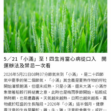
碌、壓力大，長期都有靠咖啡提神的習慣，而且一喝就是快
10年。平常上班時，她每天固定喝兩杯咖啡，但周末待在家
時，原本只會少喝一杯，直到幾個月前覺得假日不用趕工，
乾脆完全不喝咖啡後，頭痛症狀才開始陸續出現。起初鄭女
以為只是普通頭痛，因此靠止痛藥硬撐，但情況一直沒有改
善，最後在丈夫勸說下才決定就醫。經詳細問診後，神經內
科主任醫師林高平判斷，鄭女其實是典型的「咖啡戒斷性頭
痛」。林高平解釋，大腦中有一種名為「腺苷受體」的結
構，平時會與腺苷結合，讓人產生疲倦感；而咖啡因因為結
構與腺苷相似，會搶先占據這些受體，達到提神效果。不過
5／21「小滿」至！四生肖當心病從口入 開
長期大量攝取咖啡後，大腦的腺苷受體會逐漸增加，一旦突
運辦法及禁忌一次看
然停喝咖啡，大量腺苷便會重新與受體結合，進而造成
腦血
管
擴張，引發偏頭痛，這就是俗稱的「咖啡戒斷反應」。醫
2026年5月21日08時37分節氣來到「小滿」，是二十四節
師指出，這類頭痛通常只會發生在停喝咖啡期間，有些人甚
氣中夏季的第二個節氣，「小滿」其含義是夏熟作物的籽粒
至只要適量補充咖啡，症狀就會明顯緩解。不過每個人體質
開始灌漿飽滿，但還未成熟，只是小滿，還未大滿。小滿亦
不同，有人一停咖啡就立刻發作，也有人像鄭女一樣，累積
象徵著稻穀行將結實之意，此時也是梅雨季節開始，稻穀成
一段時間後才突然爆發。在醫師建議下，鄭女後續透過逐步
熟時期，也易遭蟲害。天氣越來越熱，日照也越來越長，萬
減少咖啡攝取量，而非突然完全停喝，頭痛症狀也逐漸改善
物處於旺盛的生長階段。2026年「小滿」這半個月，健康
並幾乎消失。林高平也提醒，若想戒咖啡，最好採取「漸進
要注意的生肖是屬蛇、雞、牛、豬，注意飲食衛生，戒吃生