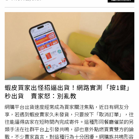
色，甚至接近濃茶色且氣味明顯，代表腎臟正大量濃縮尿
液，以保留體內水分，也意味著身體可能已有明顯缺水。此
外，若起床時出現口乾舌燥、喉嚨乾澀，或伴隨頭暈、精神
不濟、思緒遲鈍等情形，也可能是夜間流失過多水分，導致
血液循環速度下降，使大腦供氧受到影響。洪永祥指出，平
時有打呼習慣的人，夜間水分流失通常更為明顯，更應提高
警覺。他也建議可透過體重變化判斷身體水分流失程度。民
眾可於睡前如廁後量一次體重，隔天起床在未喝水、未如廁
前再次測量，若體重減少0.5至0.8公斤以上，代表夜間已流
失相當多水分，應盡快補充。洪永祥表示，不少長者因擔心
夜尿問題，睡前幾乎不喝水，但這樣反而可能增加清晨血液
濃稠及心
腦血管
疾病風險。他建議養成「兩杯黃金補水」習
蝦皮買家出怪招逼出貨！網路實測「按1鍵」
慣，第一杯是在睡前30分鐘飲用約150至200cc溫開水，有
秒出貨 賣家怒：別亂教
助降低清晨血液黏稠度，同時也較不容易影響夜間睡眠。第
二杯則是在床頭預先放置一杯溫開水，起床後先在床上活動
網購平台出貨速度經常成為買家關注焦點，近日有網友分
四肢約1分鐘，再立即補充水分，有助促進血液循環及腎臟
享，若遇到蝦皮賣家久未發貨，只要按下「取消訂單」，往
代謝，降低因缺水引發心
腦血管
疾病的風險。洪永祥提醒，
往能逼得店家在短時間內完成寄件。這種形同餐廳催菜的另
尤其是患有三高、經常熬夜或睡眠時容易打呼的族群，更應
類手法在社群平台上引發共鳴，卻也意外點燃買賣雙方的論
建立規律補水習慣，避免因夜間缺水增加心肌梗塞及腦中風
戰，不少賣家直言，對這種行為十分困擾。網購族共鳴形容