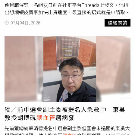
風險。
像餐廳催菜一名網友日前在社群平台Threads上發文，他指
出想讓蝦皮賣家加快出貨速度，最直接的招式就是申請取消
訂單。根據他的經驗，每次按下取消後，原本沒動靜的賣家
繼續閱讀
07月04日, 2026
幾乎都會立刻回覆「已經寄出、無法取消」，但實際上可能
只是看到通知才急忙開始打包，因此認為取消功能成了另類
的催單工具。文章一出隨即吸引大批消費者留言認同，許多
人表示曾遇過等了3天毫無進展，按取消後5分鐘內就顯示已
寄件的狀況；也有網友聯想到在餐廳吃飯時，只要跟店員說
「菜還沒做就不要了」，廚房往往就能光速上菜，兩者手法
如出一轍。更有內行買家指出，部分出貨較慢的店家是從海
外平台進貨轉售，確實需要較長的處理時間。蝦皮購物App
延長取件操作一覽。（圖／翻攝自蝦皮官網）賣家喊冤澄清
流程吐苦水然而，這種催單神招卻讓許多基層賣家感到無奈
與憤怒。有賣家出面澄清，平台機制是只要店家尚未列印出
貨單，買家按取消就會自動成立；如果無法自動取消，就代
獨／前中選會副主委被提名人急救中 東吳
表店家已經列印單據並投入包裝流程。賣家進一步解釋，在
教授胡博硯
腦血管
瘤病發
密集的打包時間裡，不可能隨時緊盯手機通知，平台也不會
特別跳出警示。往往是高高疊起的包裹包好、準備送往超商
先前獲總統賴清德提名中選會副主委但國會未過關的東吳大