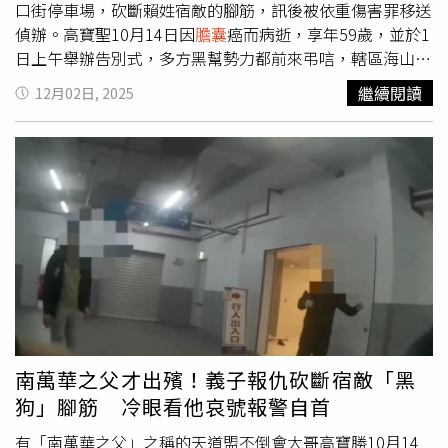
口街停車場，砍斷賴姓宿敵的腳筋，訊後被依重傷害罪移送
偵辦。高寶聖10月14日因
膽囊
癌而病逝，享年59歲，並於1
日上午舉辦告別式，多方黑幫勢力都前來弔唁，轄區海山警
分局則不敢大意，執行防制幫派組合公開活動勤務，協請保
繼續閱讀
12月02日, 2025
安警察大隊、刑事警察大隊及少年警察隊等支援警力，共計
出動86名警力到場戒備。警方則逐一盤查現場人員身分，發
現有2名未成年少年，經帶至新海所後，已通知家屬帶回，
另查獲詐欺通緝犯林男，現場依法逮捕，並移送地檢署偵
辦，告別式則在中午結束。而高寶聖與綽號「黑狗」的賴姓
會長過去多有恩怨，賴男7年前與高因土方工程發生衝突，
賴一氣之下還持刀砍斷高的雙腳，而高被砍後身體每況愈
下，直到去年被診斷出罹患
膽囊
癌，死前更一直對腳被砍斷
一事耿耿於懷。徐男自稱為了完成義父遺願，掌握賴男行蹤
後，1日下午1時許夥同王男前往中華路與漢口街一段停車場
堵人，立即持辣椒水朝黑狗噴灑，由王男環抱控制黑狗的行
動，徐男則動手砍斷黑狗的腳筋，犯案後還在現場看著黑狗
南萬華之父才出殯！義子報仇砍斷宿敵「黑
躺在地上哀嚎，並主動撥打110電話自首，同時表示有人需
狗」腳筋 冷眼看他哀號報警自首
要送醫。警方獲報到場後，也立即將2人帶回，並將黑狗緊
急送醫，2名犯嫌則被依法送辦。
有「南萬華之父」之稱的天道盟不倒會大哥高寶勝10月14