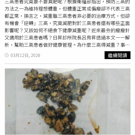
拉。邁爾強調，斯塔福是一位相當謹慎的專業醫師，每次執
三高患者究竟要不要減肥呢？根據衛福部指出，預防三高的
行手術時，都會完整穿戴無菌手術袍、手套、帽子及護目裝
方法之一為維持理想體重，但體重正常或偏瘦卻不代表三高
備，但面對高傳染性的伊波拉病毒，即使遵守標準防護程
都正常，換言之，減重雖三高患者非必要的治療方式，但卻
序，仍可能發生暴露感染。除了斯塔福外，他的妻子蕾貝卡
有機會「逆轉」三高，究竟減肥對於三高患者還有哪些正面
（RebekahStafford）也曾參與治療同一名病患。她目前與
影響呢？又該如何不絕食下健康減重呢？近來最夯的瘦瘦針
四名年幼子女仍留在剛果接受健康監測。另一名醫師拉洛歇
又適用於三高患者嗎？日昇診所院長呂育昇透過本文一一解
爾（Patrick LaRochelle）則疑似因接觸第二名患者而暴露
析，幫助三高患者做好健康管理。為什麼三高得減重？事實
於病毒風險，目前也正在接受觀察。所幸截至目前，兩人皆
上，肥胖與代謝症候群密切相關，研究發現，肥胖者及非肥
繼續閱讀
03月12日, 2026
未出現症狀。邁爾坦言，目前兒童感染伊波拉的案例相對較
胖者若長期體重增加，罹患代謝症候群的風險也會增加，甚
少，「我們非常希望孩子們不會受到影響。」不過，世界衛
至長期體重增加，也會影響三高的控制；呂育昇表示，過往
生組織（WHO）已對疫情快速擴散表達高度憂慮。WHO指
大家都存有「糖尿病是換不掉標籤」的刻板印象，但根據最
出，伊波拉病毒潛伏期最長可達21天，而此次疫情可能早在
新的《DiRECT》研究指出，初期糖尿病是有機會「逆轉」
正式確認前數週便已悄悄蔓延。根據目前統計，中非地區已
的，其中研究發現，若能減15公斤以上，八成以上患者血糖
有至少131人死亡，另有531人疑似感染。此次疫情的病毒
能回到正常，連藥都不用吃。呂育昇強調，減肥其實是在幫
株屬於較罕見的「Bundibugyo Ebola」型伊波拉。與過去
你的血管「消炎」，原因在於在於肥胖會使身體處於發炎狀
較常見的病毒株不同，Bundibugyo型目前尚無經核准的疫
態，有如血管天天泡辣椒水，長期下來就會導致硬化，影響
苗或特效藥物，增加防疫與治療難度。世界衛生組織資料顯
血壓；根據最新醫學證實也發現，只要體重降5%到10%，
示，過去此類型伊波拉疫情的死亡率介於30％至50％之
血管就會放鬆，中風和心肌梗塞的機率也降兩成。三高族群
間。另一方面，捷克政府也證實，美方已請求協助接收另一
如何減重？減肥並非絕食，尤其三高族群更要講求「代謝健