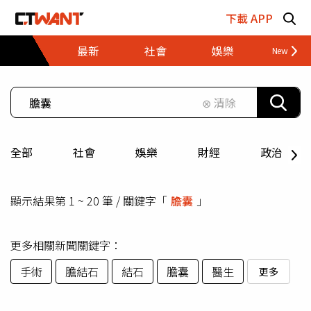
跳至主要內容區塊
下載 APP
最新
社會
娛樂
財經
⊗ 清除
全部
社會
娛樂
財經
政治
顯示結果第 1 ~ 20 筆 / 關鍵字「
膽囊
」
更多相關新聞關鍵字：
手術
膽結石
結石
膽囊
醫生
更多