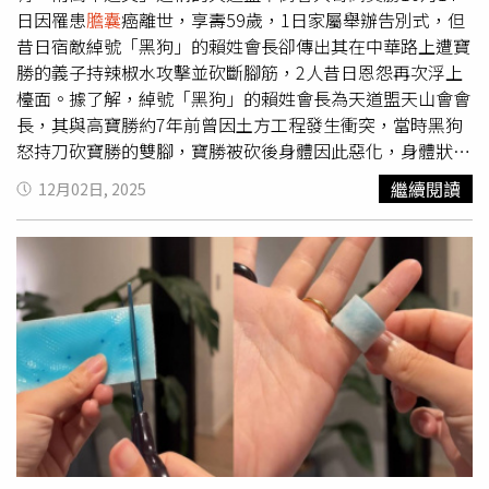
日因罹患
膽囊
癌離世，享壽59歲，1日家屬舉辦告別式，但
昔日宿敵綽號「黑狗」的賴姓會長卻傳出其在中華路上遭寶
勝的義子持辣椒水攻擊並砍斷腳筋，2人昔日恩怨再次浮上
檯面。據了解，綽號「黑狗」的賴姓會長為天道盟天山會會
長，其與高寶勝約7年前曾因土方工程發生衝突，當時黑狗
怒持刀砍寶勝的雙腳，寶勝被砍後身體因此惡化，身體狀況
更從此每況愈下，直到去年被診斷出罹患
膽囊
癌，經多次治
繼續閱讀
12月02日, 2025
療後仍不幸於10月14日病逝。有知情人士指出，黑狗與寶
勝的恩怨過去多年歷經道上多位大哥調解，均無法順利調
停。高寶勝雙腳被砍斷一事直到他死前仍耿耿於懷，家屬1
日舉辦告別式，高寶勝的20歲徐姓義子為完成義父遺願，1
日下午近2時許和30歲的王姓男子掌握黑狗當時前往中華路
與漢口街一段停車場停車時，立即持辣椒水朝黑狗噴灑，由
王男環抱控制黑狗的行動，徐男則動手砍斷黑狗的腳筋，以
為義父報仇。事發後，徐男和王男也未離開現場，反而是冷
眼看著在地上不斷哀嚎的黑狗，並主動撥打110電話自首，
同時表示有人需要送醫。警方獲報到場後，也立即將2人帶
回，並將黑狗緊急送醫。萬華分局指出，本案已報請台北地