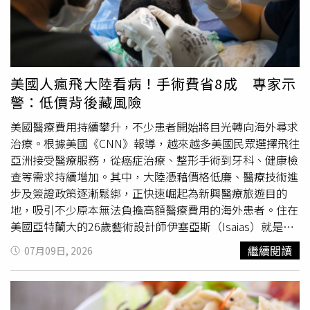
與功能設計上與現行醫院常見的巨型醫療機械手臂有著根本
性的不同，它擁有類似人類的頭部與雙臂，且占用的手術室
空間遠比傳統設備少。布羅德里克博士指出，傳統的機器人
輔助手術往往受限於龐大的機體空間，但「Surgie」就像是
一位站在床邊的人類助手，能完美融入現有的腹腔鏡手術空
美國人瘋飛大陸看病！手術費省8成 專家示
間，完全沒有空間壓迫與限制的問題。另外，研究團隊進一
警：低價背後藏風險
步說明，這種高機動性且緊湊的機身設計，未來將打破地理
與空間的限制，讓遠距或偏鄉醫療成為可能。加州大學聖地
美國醫療費用持續攀升，不少患者開始將目光轉向海外尋求
牙哥分校的大腸直腸外科醫師劉尚磊（Dr. Shanglei Liu，音
治療。根據美國《CNN》報導，越來越多美國民眾選擇飛往
譯）指出，可以想像這款設備未來能被部署在遠洋船隻、偏
亞洲接受醫療服務，從癌症治療、整形手術到牙科、健康檢
遠村落，或是任何遠離大城市、空間狹小的醫療環境中，這
查等需求持續增加。其中，大陸憑藉價格低廉、醫療技術進
將為全球缺乏醫療資源的地區打開一扇實踐平等醫療的大
步及簽證政策逐漸鬆綁，正快速崛起為新興醫療旅遊目的
門。不僅如此，這項技術也被視為解決全球醫療資源匱乏與
地，吸引不少原本無法負擔高額醫療費用的海外患者。住在
護理人員短缺的潛在解方，加州大學聖地牙哥分校教授麥可
美國亞特蘭大的26歲藝術設計師伊塞亞斯（Isaias）就是其
葉（Michael Yip）強調，人形機器人未來能協助醫療團隊執
中之一。他原本規劃人生首次前往大陸旅行，打算造訪上海
繼續閱讀
07月09日, 2026
行更多手術，有效分擔醫護工作量；麥可葉也表示，「我相
及重慶等熱門城市，但真正促使他飛越半個地球的原因，並
信我們已經證明了在手術室中使用人形機器人執行真實手術
非旅遊，而是希望以更低的價格完成
膽囊
手術。伊塞亞斯去
的可能性，這項技術最終將能拯救更多生命。」研究團隊下
年底健康檢查時，被醫師發現
膽囊
長出異常腫塊，雖然確認
一步將持續優化系統，朝人類臨床試驗的目標邁進。
並非癌症，但醫師仍建議一年內接受切除手術。在美國，光