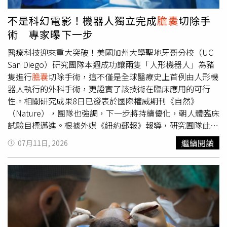
用情境，若長期採取高飽和脂肪飲食模式，可能導致血脂異
常、加重腎臟負擔，不建議民眾輕信網路流傳的喝油養生說
不是科幻電影！機器人獨立完成
膽囊
切除手
法。國健署也曾提醒，生酮飲食是一種極低碳水化合物加上
術 專家曝下一步
高脂肪的飲食型態，其飲食中碳水化合物少於10%，而脂肪
的比例可能高達70%，與「均衡飲食」的建議有明顯的差
醫療科技迎來重大突破！美國加州大學聖地牙哥分校（UC
異。若要執行生酮飲食，應充分了解其潛在健康風險，並由
San Diego）研究團隊本週成功讓兩隻「人形機器人」為豬
醫療專業人員進行評估，同時持續監測身體狀況，以避免帶
隻進行
膽囊
切除手術，這不僅是全球醫療史上首例由人形機
來健康危害。【延伸閱讀】別盲目追養生潮！腫瘤醫破解6
器人執行的外科手術，更證實了該技術在臨床應用的可行
大營養迷思 「想要活得健康」先抓住1點7成癌童遇營養危
性。相關研究成果8日已發表於國際權威期刊《自然》
機！營養師揭家長常見2迷思 飲食「三要三不」助力抗癌
（Nature），團隊也強調，下一步將持續優化，朝人體臨床
https://www.healthnews.com.tw/readnews.php?
試驗目標邁進。根據外媒《紐約郵報》報導，研究團隊此次
id=68851
試驗共進行了2場手術，驗證不同程度的自動化與協作能
繼續閱讀
07月11日, 2026
力。第一場手術是由一隻人形機器人主導，並在人類外科醫
師的輔助下完成；第二場手術則迎來更激進的嘗試，由兩隻
人形機器人主導並攜手合作完成整場豬隻
膽囊
切除。加州大
學聖地牙哥分校未來手術中心臨時主任布羅德里克（Dr.
Ryan Broderick）博士興奮表示，「作為一項概念驗證
（Proof of Concept），這次的試驗結果絕對是完美的成
功。」研究團隊將這款人形機器人稱為「Surgie」，在外觀