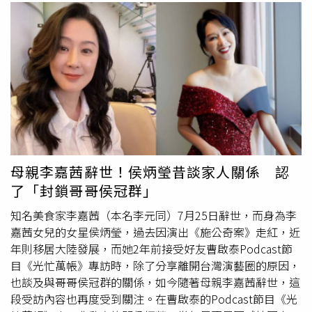
母親李嘉茜辭世！侯炳瑩昔談家人關係 認
了「封鎖哥哥侯冠群」
知名美食家李嘉茜（本名李元同）7月25日辭世，而身為李
嘉茜女兒的女星侯炳瑩，過去因演出《施公奇案》走紅，近
年則移居大陸發展，而她2年前接受好友曹啟泰Podcast節
目《光忙萬帳》專訪時，除了分享離開台灣演藝圈的原因，
也談及與哥哥侯冠群的關係，如今隨著母親李嘉茜辭世，這
段受訪內容也再度受到關注。在曹啟泰的Podcast節目《光