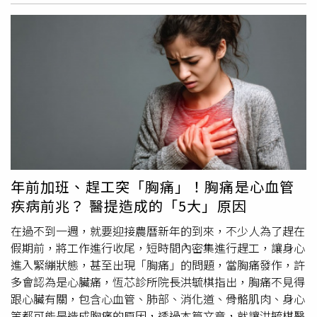
臟項目健康風險低，談判過程已兼顧食安底線。
敏感品項禁令不變：僅開放絞肉及部分內臟進口，但針對國
人較敏感項目（如頭骨、腦、眼睛、脊髓、機械分離肉
MSM或機械回復肉MRM、肺臟、胰臟、脾臟、
膽囊
、子宮
等）禁止進口。二、原產地標示不變：包裝及散裝食品、飲
食場所皆需標示肉品原產地。三、校園採購國產不變：校園
午餐維持可優先採購使用國產肉。四、食安管理機制不變：
源頭、邊境及後市場管理機制不變，持續落實每年赴美實地
查核、依風險邊境查驗，以及後市場稽查抽驗等機制。衛福
部說明，政府以科學實證管理美國牛肉進口，《食品安全衛
生管理法》第15條第3項指出，「第一項第三款有害人體健
康之物質，包括雖非疫區而近十年內有發生牛海綿狀腦病或
年前加班、趕工突「胸痛」！胸痛是心血管
新型庫賈氏症病例之國家或地區牛隻之頭骨、腦、眼睛、脊
疾病前兆？ 醫提造成的「5大」原因
髓、絞肉、內臟及其他相關產製品。」而美國在2013年已
被世界動物衛生組織（WOAH）認定為牛海綿狀腦病
在過不到一週，就要迎接農曆新年的到來，不少人為了趕在
（BSE）「風險可忽略」國家（最高安全等級，全牛齡全品
假期前，將工作進行收尾，短時間內密集進行趕工，讓身心
項皆安全），且WOAH於2023年最新指引指出，典型BSE才
進入緊繃狀態，甚至出現「胸痛」的問題，當胸痛發作，許
須通報及列入BSE案例計算，而美國已經逾20年未曾發生具
多會認為是心臟痛，恆芯診所院長洪毓棋指出，胸痛不見得
流行傳播風險的典型BSE案例，因此實已非屬《食安法》第
跟心臟有關，包含心血管、肺部、消化道、骨骼肌肉、身心
15條規範對象。美國牛肉維持禁止進口品項。（圖／衛生福
等都可能是造成胸痛的原因，透過本篇文章，就讓洪毓棋醫