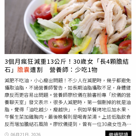
是自費醫療支出就接近1萬美元（約新台幣29萬元），讓他
難以負擔。父親隨後開始替他尋找海外醫療方案，曾比較英
國及大陸等地醫院，最後透過醫療旅遊仲介聯繫深圳一家醫
療機構，同樣手術報價不到2000美元（約新台幣5.8萬
元），費用不到美國的五分之一。價格差距讓父子決定赴陸
治療。仲介協助他申請90天觀光簽證、安排機票，抵達深圳
後，也協助安裝日常生活所需的手機應用程式及提供翻譯等
服務。整個手術及住院恢復約48小時便完成，休養幾天後，
3個月瘋狂減重13公斤！30歲女「長4顆膽結
他便展開原本規劃的旅行，前往重慶，再預計造訪上海及香
石」
膽囊
遭割 營養師：少吃1物
港，讓醫療行程與觀光旅遊一次完成。伊塞亞斯的案例只是
近年醫療旅遊熱潮的縮影。隨著歐美醫療成本不斷攀升，加
減肥不吃油，小心瘦出問題！不少人在減肥時，幾乎都避免
上亞洲醫療品質持續提升，越來越多亞洲國家積極布局醫療
攝取油脂，不過營養師警告，如長期油脂攝取不足，身體健
觀光，希望吸引海外患者，帶動醫療及觀光雙重商機。醫療
康反而更容易出問題。營養師廖欣儀在臉書粉專「欣儀的營
旅遊協會（Medical Tourism Association）估計，截至2024
養聊天室」發文表示，很多人減肥時，第一個刪掉的就是油
年，全球醫療旅遊市場規模已突破1000億美元（約新台幣
脂，覺得「油吃越少，瘦越快」，例如早餐烤地瓜加水果、
2.9兆元），且每年仍以15%至25%的速度持續成長，成為
午餐生菜加雞胸肉，最後晚餐則是喝青菜湯。上述低脂飲食
各國積極爭取的新興產業。近來包括南韓、大陸、越南及菲
反而增加膽結石風險。廖欣儀提到，曾有一位30歲女性為快
律賓近年也積極打造醫療旅遊品牌，希望藉由價格優勢、醫
速減重，3個月瘦了13.5公斤，幾乎只吃雞胸肉和蔬菜，油
繼續閱讀
06月21日, 2026