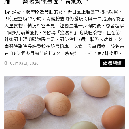
腹」 醫曝驚悚畫面：胃癱瘓了
器官：胃發炎、
膽囊
炎等，可能疼痛劇烈時會有轉移到胸口
塞，有死亡案例。4、肝腸道外傷或需要手術。5、營養不良
的痛。除了抽血，會安排的檢查有：肝膽胰臟超音波、消化
併發症。6、壞死性胰臟炎。7、需要手術的咽部損傷。8、
1名54歲、體型略為豐腴的女性近日因上腹嚴重脹痛就醫，
道內視鏡、腹部斷層掃描等。隱形器官：心靈現代人生活壓
術中肺吸入。9、2022年3月之前發生
膽囊
損傷，導致
膽囊
即使已空腹12小時，胃鏡檢查時仍發現胃與十二指腸內殘留
力大、作息不正常，若非上述原因造成的胸痛，洪毓棋醫師
切除。10、胰腺癌。王姿允提到，與此同時，英國也警示，
大量食物，情況相當罕見。經醫生進一步詢問後，患者坦承
指出，做完相關器官的檢查，發現四大方向與胸痛無關聯
目前已出現超過千例的胰臟炎報告，包括17例的死亡個案。
2個多月前曾施打3次俗稱「瘦瘦針」的減肥藥物，且在第2
時，則會思考身心問題：焦慮恐慌，這類患者常會突然覺得
王姿允說，製藥公司（如Novo Nordisk和Eli Lilly）堅稱，
針後即出現明顯腹脹情況，即使停打3週症狀仍未改善。安
胸悶吸不到空氣，會想用力呼吸，卻更覺得吸不到氣，最後
這些藥物都已經過嚴格測試與FDA審查，並明確標籤說明已
南醫院副院長許秉毅在臉書粉專「吃病」分享個案，該名患
變成過度換氣，伴隨手腳麻痺、流眼淚、頭昏等症狀。洪毓
知風險（如胃腸不適），在許多臨床試驗與大規模觀察性研
者自述2個多月前曾施打3次「瘦瘦針」，打了第2針後即出
棋提到，在診間會發現，有些人沒有意識到自己的焦慮，只
究中，安全性整體被認為是良好。而有些受害者指控，仿單
現明顯腹脹，即使停打3週症狀仍未改善。他透過胃鏡檢查
繼續閱讀
02月03日, 2026
要醫師提醒一下發作情境，日後自我注意即可，但若時常發
並未「強調死亡風險」，許多開立的醫師也並未讓他們了解
發現，即便婦人已空腹12小時，胃與十二指腸內仍塞滿大量
作影響到生活作息工作，還是建議要尋求身心科醫師的協
到這些風險。王姿允認為，民眾心存僥倖，加上醫師淡化風
食物殘渣，經研判是藥物引發的「胃癱瘓」。醫生說明，瘦
助。洪毓棋提醒，不同的胸痛原因，需要不同的治療方式，
險跟安全性保證，就是這些悲劇發生的原因；對藥廠而言，
瘦針或相關減重藥物如semaglutide、liraglutide、
正確診斷才有正確的治療，而不是為了緩解症狀才吃藥。有
他們的工作只有砸錢研發跟做研究，以及用研究結果申請藥
dulaglutide、tirzepatide，確實有助於改善肥胖、控制血糖
時無法確認診斷時，則必須先排除危急狀況，持續觀察症狀
證，只負責把可能的副作用列出，並不負責民眾的心態和醫
及降低心血管疾病風險，但仍有可能引發副作用，使用上必
的變化，甚至嘗試用藥來輔助診斷，都是有可能低呦！
師的話術，雖然在判決結果下來前，很難說明到底是「減
須審慎。其中，胃癱瘓便是瘦瘦針少見但已知的併發症，發
重」的副作用，還是「藥物本身導致」，但一般無藥物飲食
生率約千分之一。由於藥物會減緩胃排空，若劑量過高恐造
減重沒有強迫胃延遲排空的副作用，也不擔心會脫水。王姿
成食物嚴重滯留。患者因上腹嚴重脹痛就醫，即使已空腹12
允強調，胰臟炎、膽結石、胃腸副作用、吸入性肺炎，都與
小時，胃鏡檢查時仍發現胃與十二指腸內殘留大量食物。
「強迫吃不下、喝不下」有強烈關聯，這就是她為什麼堅持
（圖／翻攝自臉書，吃病）許秉毅提醒，施打瘦瘦針前應由