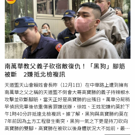
30歲的王姓男子掌握黑狗當時正前往中華路與漢口街一段停
車場停車後，往其面部噴灑辣椒水，並環抱控制黑狗行動，
徐男再砍斷黑狗的腳筋。事發以後，2人向警方自首並被帶
回分局偵訊，黑狗也被送往醫院進行救治。警方訊問完畢
後，依重傷害依法送辦，並約莫於今日下午1時40分許，成
功將徐男、王男移送至台北地檢署複訊。檢方複訊後，向法
院聲押禁見，台北地院於晚間裁准，徐、王2人將被收押。
南萬華教父義子砍宿敵復仇！「黑狗」腳筋
被斷 2嫌抵北檢複訊
天道盟天山會賴姓會長昨（12月1日）在中華路上遭到擁有
南萬華之父之稱的天道盟不倒會大哥高寶勝的義子持辣椒水
攻擊並砍斷腳筋，當天正好是高寶勝的出殯日。萬華分局稍
早偵訊完畢後依重傷害罪嫌送辦，徐姓、王姓犯嫌約莫於下
午1時40分許抵達北檢複訊。據了解，黑狗與高寶勝約莫在
7年前因為土方工程發生衝突，黑狗一氣之下更是持刀砍向
高寶勝的雙腳，高寶勝在被砍以後身體狀況大不如前，最終