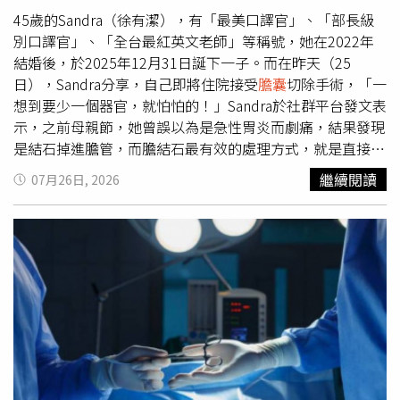
正在服用降血脂藥物者、有
膽囊
疾病或脂肪吸收障礙者，以
45歲的Sandra（徐有潔），有「最美口譯官」、「部長級
及老年族群更要多加留意。他也整理出4項常見迷思：1. 椰
別口譯官」、「全台最紅英文老師」等稱號，她在2022年
子油是減肥聖品，大量食用而不必擔心發胖？黃士維院長指
結婚後，於2025年12月31日誕下一子。而在昨天（25
出，椰子油超過9成屬於飽和脂肪，每湯匙熱量達120大
日），Sandra分享，自己即將住院接受
膽囊
切除手術，「一
卡，雖然其中含有中鏈脂肪酸，代謝速度相對較快，但熱量
想到要少一個器官，就怕怕的！」Sandra於社群平台發文表
並不會「憑空消失」，仍可能對健康造成影響。如果經常將
示，之前母親節，她曾誤以為是急性胃炎而劇痛，結果發現
椰子油當保健品猛吃，部分民眾還可能出現腸胃不適或腹瀉
是結石掉進膽管，而膽結石最有效的處理方式，就是直接割
等情況，應考慮調整這樣的飲食習慣。2. 「用油漱口」可以
掉
膽囊
，便能一勞永逸，「原來，有十分之一的孕婦，會因
繼續閱讀
07月26日, 2026
排毒？黃士維院長表示，人體毒素主要由肝臟與腎臟負責代
為懷孕激素的改變，誘發膽結石！」Sandra提到，雖然已經
謝，目前研究僅顯示油漱口可能對口腔菌相有輕微影響，但
有很多人做過這個手術，但自己還是不勇敢，「一想到要少
效果低於一般漱口水。若用油漱口不慎吸入油脂，還可能增
一個器官，就怕怕的！」Sandra指出，上次進到醫院，是為
加吸入性肺炎風險，老年人應提高警惕。3. 追求健康就應盡
了迎接兒子Jackson的誕生，而這次入院，則是為了解決近
量「去油」？黃士維院長指出，油脂是人體必需營養素，參
幾個月以來，隨時會讓人劇痛的不定時炸彈，「即將成為，
與脂溶性維生素吸收、細胞膜構成及荷爾蒙合成等多項重要
無膽之人」、「那我進手術房囉！以後不要嚇我，我沒
生理功能。油脂本身不是「壞東西」，關鍵在於油脂種類與
膽」。 在 Instagram 查看這則貼文 從 Instagram 分享的貼
份量，「選錯油、吃過量，才是傷身的根源。」4. 生酮飲食
文
搭配大量椰子油有健康效益？針對「生酮飲食搭配大量椰子
油」的飲食法，黃士維院長強調，生酮飲食有其特定醫療應