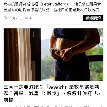
Accreditation）執行長史蒂芬諾（Renée-Marie
病毒的醫師為斯塔福（Peter Stafford），他長期在剛果伊
Stephano）指出，患者返國後若發生手術併發症，往往難
圖里省的尼揚昆德醫院服務。當地目前正是此次伊波拉疫情
以追究海外醫療責任；此外，各國醫療品質、藥品及醫療器
的核心區域。Serge組織東非與中非區域主任邁爾（Scott
繼續閱讀
05月20日, 2026
材標準、語言溝通等都可能影響治療品質。她估計，全球設
Myhre）透露，當斯塔福準備搭機轉送德國時，現場有數名
有國際病患服務部門的醫院不到5%，真正取得國際醫療認
全副武裝、穿著個人防護裝備（PPE）的人員幫忙攙扶。邁
證者甚至不到1%，因此患者赴海外治療前，仍須仔細確認
爾回憶，斯塔福當時幾乎已無力站立，只能依靠旁人支撐前
醫療院所資格與安全標準，避免因價格便宜而忽略潛在風
進，「他看起來非常疲憊，也病得很重。」由於伊波拉病毒
險。
具高度傳染性，醫療團隊安排他躺入一個特殊透明隔離艙內
運送。邁爾形容，該塑膠裝置大小「約像一具棺材」，目的
是避免機組員在飛行過程中暴露於病毒風險。根據邁爾說
法，疫情爆發初期，斯塔福曾替一名33歲、因劇烈腹痛送醫
的患者進行手術。當時醫療團隊原本懷疑病患是
膽囊
感染，
因此安排腹部手術。然而，斯塔福在手術中發現患者
膽囊
並
無異常，完成檢查後便縫合傷口。不料病患隔天即告不治。
由於該患者在接受伊波拉檢測前就已下葬，醫療團隊事後才
三高一定要減肥？「瘦瘦針」是救星還是噱
驚覺，對方極可能死於伊波拉病毒感染。幾天後，斯塔福本
頭？醫揭：減重「5撇步」、瘦瘦針施打「5
人開始出現不適，包括發冷、發燒、肌肉痠痛、疲倦及噁心
前提」！
等典型症狀。他隨即主動隔離，並於週日檢測確認感染伊波