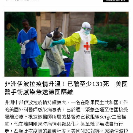
療技術及政府政策吸引更多海外病患。菲律賓奎松市聖路加
脂攝取非常少，某一次劇烈腹痛送醫，檢查發現
膽囊
裡長了
醫療中心（St. Luke's Medical Center）院長塞拉諾
4顆膽結石，最後竟嚴重到需要切除
膽囊
。對此，廖欣儀指
（Dennis Serrano）表示，要成功發展醫療旅遊，不僅需要
出問題所在，「
膽囊
需要油脂刺激收縮，把膽汁排出，長期
醫療技術，更重要的是改變國際對國家的印象，讓海外患者
不吃油，膽汁容易滯留、濃縮，反而增加膽結石風險」。廖
相信這是一個安全、現代且容易前往接受醫療服務的地方，
欣儀提醒不是只有吃太油會得膽結石，完全不吃油或長期空
因此醫院去年開始與菲律賓觀光部合作，希望同步推廣醫療
腹太久（長期斷食），也可能會讓
膽囊
出問題。除膽結石
與旅遊市場。醫療旅遊平台「Clinics on Call」創辦人札曼
外，長期極低脂飲食還可能出現以下症狀：1.月經失調、甚
（Zeeshan Zaman）表示，18個月前，詢問亞洲醫療服務
至停經2.掉髮增加、皮膚乾燥3.飽足感下降，更容易暴食4.
的客戶還不到一成，如今已有約四分之一的諮詢與大陸有
對食物產生焦慮與罪惡感廖欣儀表示身體需要脂肪來製造荷
關，成長速度遠超乎預期。他指出，過去北美患者大多選擇
爾蒙並吸收脂溶性維生素，也需適量油脂幫助維持飽足感，
墨西哥、巴西、哥倫比亞等距離較近的國家接受治療，東歐
所以建議減脂不能「完全不吃油」，而是選擇好的油脂、控
及中東患者則偏好土耳其、印度，但近年這些熱門醫療旅遊
制總熱量、維持均衡飲食。
非洲伊波拉疫情升溫！已釀至少131死 美國
國家的醫療費用及等待時間同步增加，使更多患者開始尋找
醫手術感染急送德國隔離
新的替代方案，而大陸正是其中最受矚目的市場之一。除價
格優勢外，大陸近年持續放寬簽證政策、提升醫療品質，也
非洲中部伊波拉疫情持續擴大，一名在剛果民主共和國工作
讓競爭力逐漸提升。大陸官方資料顯示，去年大陸各醫療機
的美國外科醫師感染病毒後，已於週二緊急空運至德國接受
構共接待128萬名外籍患者，較2022年增加73%，顯示醫療
隔離治療。根據該醫師所屬的基督教宣教組織Serge主管描
旅遊需求正快速成長。不過，專家也提醒，跨國就醫仍存在
述，他在離開剛果時病情明顯惡化，甚至幾乎無法自行行
不少風險。全球醫療認證機構（Global Healthcare
走，凸顯此次疫情的嚴峻程度。美國NBC報導，感染伊波拉