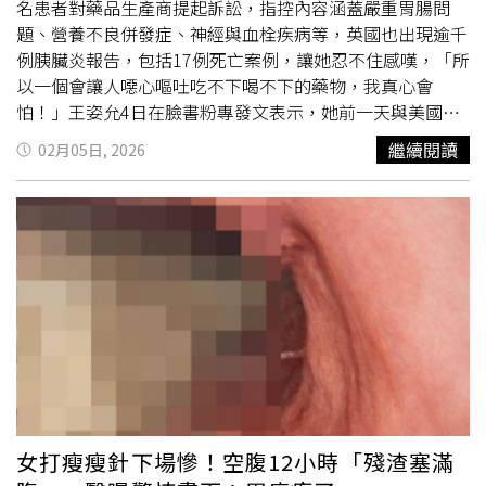
下列幾種情形心肌梗塞或狹窄：主要為左胸口到左臂有胸悶
名患者對藥品生產商提起訴訟，指控內容涵蓋嚴重胃腸問
壓迫感、綁綁地、擠壓感（不太是痛的感覺），最主要是在
題、營養不良併發症、神經與血栓疾病等，英國也出現逾千
運動或勞動時產生（或是在半夜，清晨休息時突然發作則與
例胰臟炎報告，包括17例死亡案例，讓她忍不住感嘆，「所
運動無關），合併有噁心盜汗的感覺，休息一下會緩解。心
以一個會讓人噁心嘔吐吃不下喝不下的藥物，我真心會
臟方面得安排許多檢查才能確認到底是哪種問題，較為基本
怕！」王姿允4日在臉書粉專發文表示，她前一天與美國醫
的檢查為：抽血檢測心肌酵素、心電圖、Ｘ光、心臟超音
師討論關於「瘦瘦針」副作用的訴訟，隨著使用猛健樂的美
繼續閱讀
02月05日, 2026
波、跑步心電圖；是否需要進一步的檢查，如：核子醫學心
國人數量上升，起訴製造商的人數也在增加，根據《今日美
肌灌流檢查、斷層掃描重組冠狀動脈、心導管冠狀動脈攝影
國》報導，自2023年以來，已有4400名患者對藥品生產商
等，這得依賴醫師的專業判斷。主動脈剝離：多為突發劇烈
提起訴訟，原告的年齡從18歲到87歲不等。王姿允指出，
撕裂性胸痛，會合併有背痛，甚至是整個胸部及腹部都可能
目前減肥藥物訴訟在美國多個州進行聯合訴訟，其中律師團
疼痛，因為表現太多樣化，臨床上被稱為地雷性疾病，容易
提出的傷害包括以下10種：1、胃腸道嚴重問題75%的人主
引起糾紛。肺動脈栓塞的病患本身常有凝血功能問題或其他
張出現胃麻痺（gastroparesis）的狀況，表現為嚴重延緩
危險因子，症狀為咳嗽、呼吸困難、尖銳性刺痛胸痛。心包
胃排空，有人被診斷為嚴重或永久性胃麻痺或胃輕癱
膜炎與心肌炎：多為病毒感染後，像是感冒一兩週後產生症
（stomach paralysis or gastroparesis）。還有人腸阻塞或
狀，強烈且尖銳性刺痛，人往前傾會稍微減緩。消化道：食
腸梗塞，部分人需要接受手術，還有人結腸破裂。另有8%
道、胃胃食道逆流也是現代人常見的胸痛問題，洪毓棋提
的人因嚴重嘔吐到需要住院治療，還有人因噁心、嘔吐、腹
到，這類型的胸痛位置在胸部中央會有灼熱感，尤其是剛吃
瀉、便秘或其他胃腸道問題，需要住院或多次就醫。2、眼
飽後會痛，病患容易脹氣、溢胃酸、口中酸酸的想咳嗽，躺
睛與神經相關問題例如突發性視力喪失、新的色盲或眼部血
女打瘦瘦針下場慘！空腹12小時「殘渣塞滿
下來或是睡覺時，胃酸逆流會較嚴重而不舒服。其餘消化道
流中斷（NAION）、視神經喪失等。 3、深靜脈血栓或肺栓