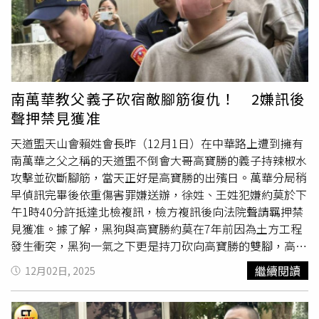
功能，長期恐增加肝腎代謝負擔，造成精神不濟。建議改
善： 牛奶＋雞蛋搭配全麥麵包、燕麥或地瓜，補足碳水來
源。●清粥＋醬菜：
膽囊
「懶得動」易結石被誤認為養生組
合的清粥搭配醬菜，實則高鈉、低蛋白、幾乎無脂肪。
膽囊
在早晨需要脂肪刺激釋出濃縮膽汁，否則膽固醇容易結晶形
成結石。黃軒指出，這是膽汁生理邏輯，而非單純推測。建
南萬華教父義子砍宿敵腳筋復仇！ 2嫌訊後
議改善： 可改為雜糧粥搭配水煮蛋、少量肉類與燙青菜，
聲押禁見獲准
提供均衡營養與
膽囊
刺激。●燒餅＋油條：高熱量低營養
密度過低燒餅與油條為傳統常見早餐組合，但屬高溫油炸食
天道盟天山會賴姓會長昨（12月1日）在中華路上遭到擁有
品，熱量高、營養密度低，缺乏蛋白與纖維，容易引發血糖
南萬華之父之稱的天道盟不倒會大哥高寶勝的義子持辣椒水
震盪、增加血脂。黃軒指出，這類早餐不宜天天食用，偶爾
攻擊並砍斷腳筋，當天正好是高寶勝的出殯日。萬華分局稍
吃即可。建議改善： 可搭配無糖豆漿、水煮蛋與蔬菜，並
早偵訊完畢後依重傷害罪嫌送辦，徐姓、王姓犯嫌約莫於下
在其他餐食中補回均衡營養。黃軒提醒，早餐的真正關鍵在
午1時40分許抵達北檢複訊，檢方複訊後向法院聲請羈押禁
於「啟動」代謝節律。他表示，身體早晨需透過碳水、蛋白
見獲准。據了解，黑狗與高寶勝約莫在7年前因為土方工程
質與脂肪三種訊號來啟動大腦與消化系統功能。若早餐只是
發生衝突，黑狗一氣之下更是持刀砍向高寶勝的雙腳，高寶
「吃得清淡」，卻未達到營養啟動的目標，長期下來可能讓
勝在被砍以後身體狀況大不如前，最終於今年的10月14日
繼續閱讀
12月02日, 2025
身體「整天卡關」，出現代謝異常、精神萎靡等問題。
因為
膽囊
癌病逝，並於昨日由家屬舉辦告別式。自稱高寶勝
乾兒子27歲徐姓男子，為了報復7年前黑狗砍斷義父腳筋之
仇，選擇於高寶勝告別式當天動手。12月1日下午2時許，