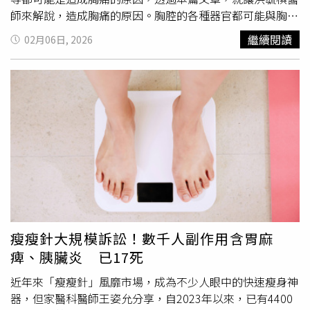
利部）
師來解說，造成胸痛的原因。胸腔的各種器官都可能與胸痛
有關，大致可以分為下列4個方向1.肋骨、胸骨及肋間肌2.
繼續閱讀
02月06日, 2026
肺臟氣管3.心臟4.食道及胃（
膽囊
胰臟）肌肉骨骼：肋骨、
胸骨及肋間肌、肩胛骨肌「上半身活動一下、轉轉身會誘發
疼痛，在痛起來的時候有個發作點，用手指去按壓會讓你更
痛，痛的感覺是刺痛、抽痛。」洪毓棋指出，這類型的疼
痛，通常號發於感冒後或是工作型態為久坐久站、常使用上
肢作業的人，可能是胸前痛，但也常是背痛，背痛常覺得是
隱隱作痛，很困擾。呼吸道：氣管、肺臟洪毓棋表示，若為
氣喘患者通常有過敏史，遇到寒流或空汙容易咳嗽甚至喘起
來，若是支氣管發炎或是肺炎則是咳嗽有痰不太會喘，可能
還會發燒，在當中伴隨著胸悶、胸痛。氣胸則會突然刺痛，
隨著呼吸而痛，嚴重一點會持續一直痛，甚至是呼吸困難，
至於肺部疾病患者，在咳嗽甚至是呼吸困難，肺癌或是肺結
瘦瘦針大規模訴訟！數千人副作用含胃麻
核則多有咳嗽，皆需要使用Ｘ光或是肺功能檢查肺活量來確
痺、胰臟炎 已17死
認。心血管：心臟及大動脈、肺動脈心血管的疾病大多數患
者都有三高疾病（血壓、血糖、血脂高），也是大家較為害
近年來「瘦瘦針」風靡市場，成為不少人眼中的快速瘦身神
怕的狀況，洪毓棋指出，心血管疾病造成的胸痛，可以分為
器，但家醫科醫師王姿允分享，自2023年以來，已有4400