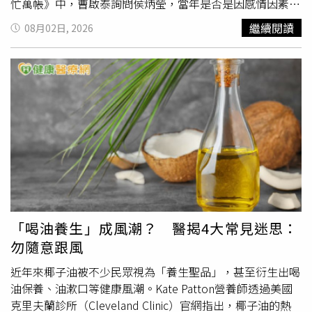
忙萬帳》中，曹啟泰詢問侯炳瑩，當年是否是因感情因素離
開演藝圈，侯炳瑩則否認，表示自己拍攝《施公奇案》共
繼續閱讀
08月02日, 2026
274集，長時間日夜顛倒拍戲，身體逐漸無法負荷。侯炳瑩
透露，自己曾罹患子宮頸癌，4年前醫師又發現
膽囊
裡有囊
腫，之後將腫瘤切除。侯炳瑩表示，自己生病時習慣低調面
對，除非真的需要意見或協助，否則不太會向外界提起，就
連4年前做手術時，也是一個人前往醫院，沒有在社群分
享。談到家庭話題時，曹啟泰提及侯冠群，並笑問「還算是
哥哥嗎？」侯炳瑩則回應「他是啊！血緣上還是啊」，當曹
啟泰提到自己就不一樣，已經把自己的2位哥哥封鎖、斷絕
聯絡時，侯炳瑩也坦言「我雖然拉黑了，但也不能否認既定
事實」。侯炳瑩近年移居大陸生活，作風相當低調，如今隨
著母親李嘉茜辭世，過往這段受訪內容也再度被翻出，引發
外界討論。
「喝油養生」成風潮？ 醫揭4大常見迷思：
勿隨意跟風
近年來椰子油被不少民眾視為「養生聖品」，甚至衍生出喝
油保養、油漱口等健康風潮。Kate Patton營養師透過美國
克里夫蘭診所（Cleveland Clinic）官網指出，椰子油的熱