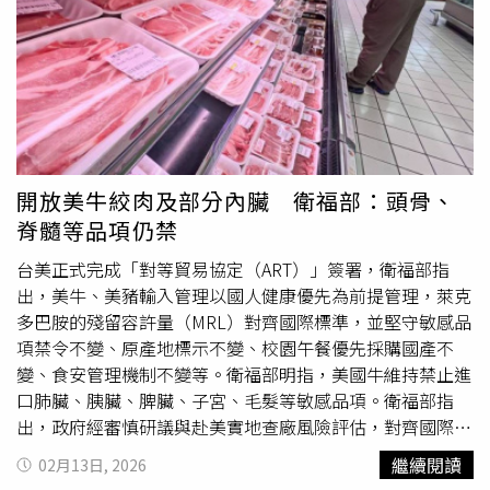
即便只是瘦個 5%，對於三高來說都能帶來一定程度的幫
波檢查，若發現結石應密切追蹤，避免併發症產生。
度與市場反應，但強調所有生鮮肉品皆會依法標示產地並符
助。資料來源：1.衛福部-體重在理想範圍的人不會有三高?
合檢驗規範。另據衛福部食品藥物管理署表示，輸入管理以
2.國健署-罹患代謝症候群 3招可逆轉更多醫健新聞報導是
國人健康為優先，並維持「敏感品項禁令不變、原產地標示
「實胖」還是「虛胖」？3大易胖體質、中醫減重「核心」
不變、校園採購國產不變、食安管理機制不變」等4項原
關鍵一次看清！小時胖不是胖？小心一路胖到大！「兒童5
則。食藥署副署長蔡淑貞指出，此次調整遵循國際規範與科
肥胖原因」一次看，醫揭「4招」帶孩子遠離肥胖！
學實證風險評估，並曾赴美實地查核。開放項目包括牛絞肉
及心、肝、腎等部分內臟；至於頭骨、腦、眼睛、脊髓、機
械分離肉或機械回復肉、肺臟、胰臟、脾臟、
膽囊
、子宮等
開放美牛絞肉及部分內臟 衛福部：頭骨、
敏感品項，仍維持禁止輸入。豬產品則維持原進口品項。萊
脊髓等品項仍禁
克多巴胺殘留標準方面，牛豬產品將與國際標準接軌，其中
豬腎殘留容許量擬由0.04ppm提高至0.09ppm。食藥署表
台美正式完成「對等貿易協定（ART）」簽署，衛福部指
示，後續將經風險評估與專家會議程序，儘速修正動物用藥
出，美牛、美豬輸入管理以國人健康優先為前提管理，萊克
殘留標準。依現行《食品安全衛生管理法》第15條第3項規
多巴胺的殘留容許量（MRL）對齊國際標準，並堅守敏感品
定，若為非疫區但近10年內發生牛海綿狀腦病病例之國家或
項禁令不變、原產地標示不變、校園午餐優先採購國產不
地區，其牛隻頭骨、腦、眼睛、脊髓、絞肉及內臟等產品不
變、食安管理機制不變等。衛福部明指，美國牛維持禁止進
得輸入。蔡淑貞說明，美國於2013年獲世界動物衛生組織
口肺臟、胰臟、脾臟、子宮、毛髮等敏感品項。衛福部指
認定為牛海綿狀腦病「風險可忽略」國家，屬最高安全等
出，政府經審慎研議與赴美實地查廠風險評估，對齊國際規
級，且逾20年未出現具流行傳播風險的典型案例，因此已非
範調整牛肉進口管理，此次僅開放牛絞肉及部分內臟，豬產
繼續閱讀
02月13日, 2026
前述法規限制對象。食安專家也指出，此次開放的絞肉與內
品維持原進口品項，維護國民健康堅持「四大不變」：一、