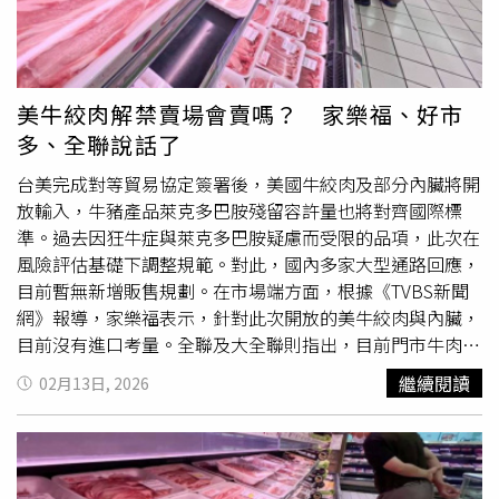
師處方：千萬別購買網路上來路不明藥劑，尤其若自身或家
術，此技術僅在肚臍處開一個約2公分的微小切口，具有疼
人有「甲狀腺髓質癌」病史，此類藥更需嚴格限制使用。2.
痛感低、創傷小、出血少且術後幾乎不留疤痕的優勢，感染
小心腸胃副作用：因藥物會使胃排空變慢，因此剛開始打，
風險也相對較低。術後阿花恢復神速，手術結束約6個小時
可能會出現噁心、想吐、便秘或拉肚子等症狀，這時要記得
後，她即可下床活動並進食，隔日便順利出院，而阿花也自
美牛絞肉解禁賣場會賣嗎？ 家樂福、好市
「少量多餐」，也避免刺激性食物。3.小心「肌肉流失」：
我警惕，未來務必養成規律飲食的習慣。醫師說明，
膽囊
結
多、全聯說話了
若體重掉太快，可能是肌肉流失導致，當肌肉量下降，基礎
石如同「膽汁倉庫」裡的雜質結晶，成因主要是膽固醇與膽
代謝會變差，這時若停藥就會導致「暴力復胖」，因此要記
汁酸比例失調，導致膽固醇過飽和析出，或是
膽囊
收縮功能
台美完成對等貿易協定簽署後，美國牛絞肉及部分內臟將開
得攝取足夠蛋白質，並持續運動。4.警覺身體小信號：若出
異常引發膽汁淤積所致。現代人常見的「不吃早餐」、「長
放輸入，牛豬產品萊克多巴胺殘留容許量也將對齊國際標
現劇烈腹痛，甚至疼痛至背部，可能是胰臟發炎或
膽囊
問
期空腹」或「愛吃高油高膽固醇食物」，都是誘發結石的高
準。過去因狂牛症與萊克多巴胺疑慮而受限的品項，此次在
題，應盡快尋求醫師評估。5.只是「輔助」，非「一輩
危險行為。此外，肥胖、快速減重、糖尿病、高血脂，或是
風險評估基礎下調整規範。對此，國內多家大型通路回應，
子」：瘦瘦針只是幫助「食慾」關小，讓你有時間養成好習
40歲以上女性受激素影響，患病機率也相對較高。因此，醫
目前暫無新增販售規劃。在市場端方面，根據《TVBS新聞
慣。若打針期間還是天天喝珍奶、不運動等不良生活習慣，
師提醒，膽結石最典型的症狀是「膽絞痛」，通常在進食油
網》報導，家樂福表示，針對此次開放的美牛絞肉與內臟，
停藥後可能引發「身體討債」。呂育昇提及，臨床上遇到許
膩食物後或凌晨發作，疼痛感位於右上腹，有時會放射至右
目前沒有進口考量。全聯及大全聯則指出，目前門市牛肉來
多病患看到抽血報告上三高的紅字，第一反應就是擔憂是否
肩背部，並伴隨噁心嘔吐。許多患者在非急性期僅感到隱痛
源以美國與澳洲為主，銷售比例相近，美牛內臟僅販售牛
繼續閱讀
02月13日, 2026
要吃一輩子藥，但其實今年醫學界共識，體重是影響三高的
或進食後腹脹，常誤以為是胃病而延誤就醫。醫師也說明，
肚，供應情形穩定，未來將依消費者需求評估品項。好市多
關鍵；因此，減重對於三高患者而言不僅是穿衣服好看，更
預防膽結石的核心在於「規律吃、清淡吃、多喝水、勤運
則表示暫無新增販售規劃，將依會員反饋與市場需求彈性調
為了有機會不需再服用藥物，要記得，減重是一場與自己身
動」，除了三餐定時、必吃早餐外，建議減少高油脂攝取，
整；愛買強調，若未來上架相關商品，皆會依法標示產地來
體和解的方式，不是比賽，千萬別追求一個月瘦十幾公斤，
並維持每週3至5次運動。高危險群應每年定期接受
膽囊
超音
源。通路業者普遍指出，商品是否引進仍須觀察消費者接受