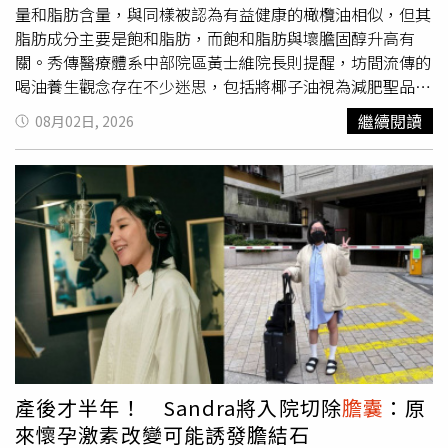
量和脂肪含量，與同樣被認為有益健康的橄欖油相似，但其
脂肪成分主要是飽和脂肪，而飽和脂肪與壞膽固醇升高有
關。秀傳醫療體系中部院區黃士維院長則提醒，坊間流傳的
喝油養生觀念存在不少迷思，包括將椰子油視為減肥聖品、
相信油漱口能排毒等，都應謹慎看待。營養師比較椰子油與
繼續閱讀
08月02日, 2026
橄欖油 差異在「脂肪種類」Patton營養師透過衛教文章說
明，椰子油與橄欖油最大的差別在於脂肪組成，其中橄欖油
富含不飽和脂肪酸，是地中海飲食的重要成分之一，被認為
與「壞膽固醇」，即低密度脂蛋白（LDL）降低、身體發炎
反應減少有關，有益心臟健康。相較之下，椰子油則以飽和
脂肪為主，有研究顯示，飽和脂肪攝取過多則可能增加壞膽
固醇，進而提升心血管疾病風險。Patton營養師指出，雖然
不建議完全避免攝取飽和脂肪，但在日常飲食中可盡量以不
飽和脂肪取代飽和脂肪。她也提醒，即使是較健康的油品，
脂肪含量仍較高，且日常飲食中也有不少食物同樣含有脂
肪，因此使用油品時仍須注意整體攝取量。喝油養生正夯
醫：勿隨意跟風！常見4大迷思一次看針對近年盛行的椰子
產後才半年！ Sandra將入院切除
膽囊
：原
油養生熱潮，黃士維院長提醒，民眾不應忽視與「喝油養
來懷孕激素改變可能誘發膽結石
生」有關的健康風險，尤其高血脂或有心血管疾病病史者、