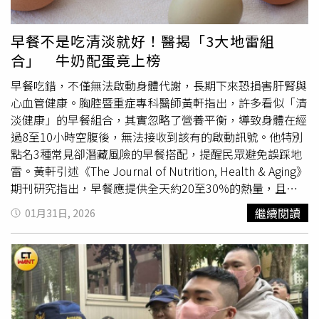
不用藥物，因為在她的認知裡，減重需要吃的食物跟水量都
專業醫師評估與開立處方，劑量不可過快增加，若出現劇烈
很大，而「減掉大體重」本身就伴隨流失肌肉跟脫水的風
上腹脹痛，須警覺可能引發胃癱瘓、胰臟炎或
膽囊
炎，應立
早餐不是吃清淡就好！醫揭「3大地雷組
險，「所以一個會讓人噁心嘔吐吃不下喝不下的藥物，我真
即停藥並就醫。此外，減重期間應補充足夠蛋白質並搭配適
合」 牛奶配蛋竟上榜
心會怕！」王姿允說，如果這些訴訟後續真的判賠，對藥廠
度運動，以避免肌少症。此外，醫生特別呼籲，曾施打瘦瘦
來說會是相當大的重創，她建議開藥醫師應將副作用跟風險
針的民眾若需接受手術，務必事先告知麻醉醫師，並建議術
早餐吃錯，不僅無法啟動身體代謝，長期下來恐損害肝腎與
說清楚，開藥的劑量和時間越短越好，民眾把癮戒掉後，就
前至少停藥一週，以降低手術中嘔吐與吸入性肺炎的風險。
心血管健康。胸腔暨重症專科醫師黃軒指出，許多看似「清
趕緊用健康的飲食和生活型態維持已瘦下的體重，或繼續往
淡健康」的早餐組合，其實忽略了營養平衡，導致身體在經
目標前進。
過8至10小時空腹後，無法接收到該有的啟動訊號。他特別
點名3種常見卻潛藏風險的早餐搭配，提醒民眾避免誤踩地
雷。黃軒引述《The Journal of Nutrition, Health & Aging》
期刊研究指出，早餐應提供全天約20至30%的熱量，且品
質良好的早餐與較佳的心血管代謝指標、腰圍控制與腎功能
繼續閱讀
01月31日, 2026
表現息息相關。反之，若早餐內容貧乏、營養結構失衡，不
僅代謝緩慢，還可能影響肝腎機能與精神表現。三大早餐地
雷組合曝光：●牛奶＋雞蛋：缺碳水恐累肝腎這組合被許多
人視為「模範早餐」，但實際上蛋白質含量雖高，卻幾乎缺
乏碳水化合物。黃軒說明，早餐若沒有足夠碳水，會使胰島
素訊號不足，導致蛋白質被迫作為能量來源，無法發揮修復