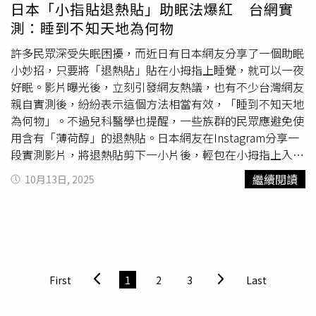
檢署指揮偵辦。全案預計將在2日偵訊完畢，並依重傷害罪
日本「小指貼退熱貼」助眠法爆紅 台網實
移送偵辦。
測：睡到不知天地為何物
許多民眾深受失眠困擾，而近日有日本網友分享了一個助眠
小妙招，只要將「退熱貼」貼在小拇指上睡覺，就可以一夜
好眠。影片曝光後，立刻引發網友熱議，也有不少台灣網友
親自實測後，紛紛表示這個方法相當有效，「睡到不知天地
為何物」。不過兒科醫學也提醒，一些族群的民眾應避免使
用含有「薄荷醇」的退熱貼。日本網友在Instagram分享一
段實測影片，將退熱貼剪下一小片後，輕包在小拇指上入
睡，醒來後感覺神清氣爽，睡得非常好。原PO也解釋這麼
繼續閱讀
10月13日, 2025
做的原因，由於小拇指的反射區與心臟、腎臟、自主神經相
關，在小拇指貼上退熱貼可以舒緩過度活躍的神經或釋放壓
力，進而幫助睡眠。該名網友的影片陸續被分享到各大網
站，也引起許多台灣網友嘗試。許多網友在Threads發聲回
報，「我平常是要吃安眠藥的人，睡起來會很疲倦，試過一
次隔天早上有腦袋很清新的感覺」、「親測有效，很誇張，
First
1
2
3
Last
睡到不知天地為何物」、「本身為安眠藥+眼罩+耳塞的重度
失眠患者，晚上實測貼左手小指，難得半夜沒有起來尿尿，