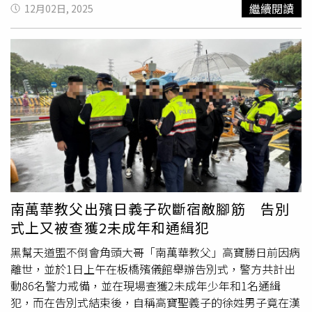
於今年的10月14日因為
膽囊
癌病逝，並於昨日由家屬舉辦
繼續閱讀
12月02日, 2025
告別式。自稱高寶勝乾兒子的徐姓男子，為了報復7年前黑
狗砍斷義父腳筋之仇，選擇於高寶勝告別式當天動手。12月
1日下午2時許，30歲的王姓男子掌握黑狗當時正前往中華
路與漢口街一段停車場停車後，往其面部噴灑辣椒水，並環
抱控制黑狗行動，徐男再砍斷黑狗的腳筋。事發以後，2人
向警方自首並被帶回分局偵訊，黑狗也被送往醫院進行救
治。警方訊問完畢後，依重傷害依法送辦，並約莫於今日下
午1時40分許，成功將徐男、王男移送至台北地檢署複訊，
而媒體詢問2人「為何要斷人腳筋？」、「是受人指使
嗎？」則均未獲得回應。
南萬華教父出殯日義子砍斷宿敵腳筋 告別
式上又被查獲2未成年和通緝犯
黑幫天道盟不倒會角頭大哥「南萬華教父」高寶勝日前因病
離世，並於1日上午在板橋殯儀館舉辦告別式，警方共計出
動86名警力戒備，並在現場查獲2未成年少年和1名通緝
犯，而在告別式結束後，自稱高寶聖義子的徐姓男子竟在漢