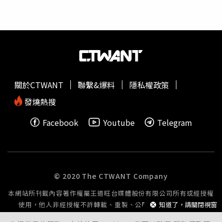
而且睡得比平常更深沉」、「這真的不是開玩笑的，平常2
點睡，睡到中午12點起床都還是覺得身體很疲憊，昨天試了
這個方法，今天自然醒，整個人神清氣爽」。不過也有網友
直言，「完全無效，感覺吃藥比較快」、「實測對我沒用，
失眠還是去看醫生吧」、「躺了2小時還是睡不著，沒
料」、「貼了，結果晚上做了3個血腥惡夢」。事實上，馬
偕兒童醫院小兒感染科主治醫師黃瑽寧曾發文提醒，退熱貼
關於CTWANT
聯繫&爆料
隱私權政策
中若含有「薄荷醇（Menthol）」成分，不可使用於2歲以
下的嬰幼兒，使用過量恐引起呼吸中止。另患有蠶豆症、孕
發燒熱搜
婦、授乳婦女、有痙攣病史者、嚴重胃食道逆流與裂孔疝氣
Facebook
Youtube
Telegram
病人，以及
膽囊
炎、膽結石、膽道阻塞、嚴重肝功能異常病
人，也應避免使用含有薄荷醇的產品。 在 Instagram 查看
這則貼文 從 Instagram 分享的貼文
© 2020 The CTWANT Company
本網站所刊載內容著作權屬王道旺台媒體股份有限公司所有或經授權
使用，他人非經授權不許轉載、重製、公開播送或公開傳輸。
知道了，請關閉視窗