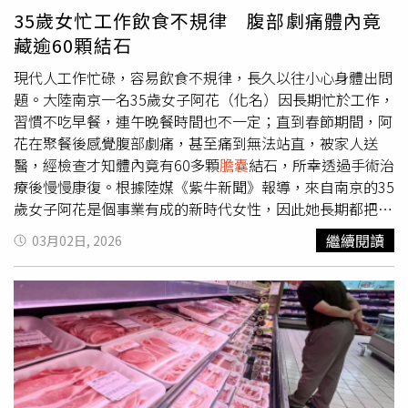
名曾接觸伊波拉患者的美國醫師。捷克衛生部長沃伊捷奇
康」，換言之，飲食不是少吃就好，而是要「挑著吃」，選
35歲女忙工作飲食不規律 腹部劇痛體內竟
（Adam Vojtěch表示），該位醫師目前尚未出現症狀，預
擇聰明飲食方法。1.得舒飲食：多攝取蔬果、低脂牛奶，少
藏逾60顆結石
計將以特殊隔離裝置送往布拉格的醫院接受觀察與治療。隨
碰重鹹，能幫助改善血管收縮，進而控制高血壓。2.地中海
著疫情持續升溫，外界擔憂伊波拉可能再度演變成跨國公共
飲食：在日常烹調用油可換成橄欖油且多吃魚肉，此飲食法
現代人工作忙碌，容易飲食不規律，長久以往小心身體出問
衛生危機，各國醫療單位也正密切監控疫情發展。
已被證實對於健康有益，能幫助降血脂以及血糖控制。3.戒
題。大陸南京一名35歲女子阿花（化名）因長期忙於工作，
掉手搖飲和加工肉品：精緻糖容易造成脂肪肝；而加工肉品
習慣不吃早餐，連午晚餐時間也不一定；直到春節期間，阿
含有高鈉與飽和脂肪，也會增加心血管疾病風險。4.掌握吃
花在聚餐後感覺腹部劇痛，甚至痛到無法站直，被家人送
飯順序：先喝水、再吃肉和菜，最後才吃澱粉，才能控制好
醫，經檢查才知體內竟有60多顆
膽囊
結石，所幸透過手術治
血糖。5.肌力訓練：除了有氧運動，也要記得搭配肌力，增
療後慢慢康復。根據陸媒《紫牛新聞》報導，來自南京的35
加肌肉量，以增加葡萄糖的儲存空間，達到穩定血糖目的。
歲女子阿花是個事業有成的新時代女性，因此她長期都把心
三高減重也能靠瘦瘦針嗎？呂育昇提及，瘦瘦針原理在抑制
力放在工作上，飲食極度不規律，習慣不吃早餐，且午晚餐
繼續閱讀
03月02日, 2026
飢餓感，除此之外，更像是「代謝助跑器」，透過模擬腸泌
也常常忘記。長時間下來，阿花的身體開始抗議，春節期間
素影響大腦食慾中樞與腸胃道，進而達到增加飽足感，根據
在一次聚餐後，她突然感覺右上腹劇烈疼痛、痛到無法站
研究也指出，藥物對於三高族群也有正面影響。1.血糖變穩
直，緊急被送往南京市第一醫院急診。經檢查發現，阿花罹
定2.血壓下降3.心腎保護呂育昇提醒，若本身在服用降血壓
患
膽囊
多發結石，最終透過「單孔腹腔鏡」手術治療，竟從
或降血糖等相關物藥，使用瘦瘦針後，數字會掉得很快，這
她的體內取出多達60多顆如碎石般的膽結石，連她自己都嚇
時千萬不能隨意調整調藥，否則可能會面臨低血糖或低血壓
一跳，直呼「難怪我痛到直不起腰！」對此，南京市第一醫
等導致暈倒等情況，建議應回診諮詢，經醫師評估調整適合
院一般外科副主任醫師肖華表示，考量阿花的病情與復原需
藥量。使用瘦瘦針，你一定要知道的「五」大前提！1.需醫
求，決定採取單孔腹腔鏡
膽囊
切除術。相較於傳統多孔手