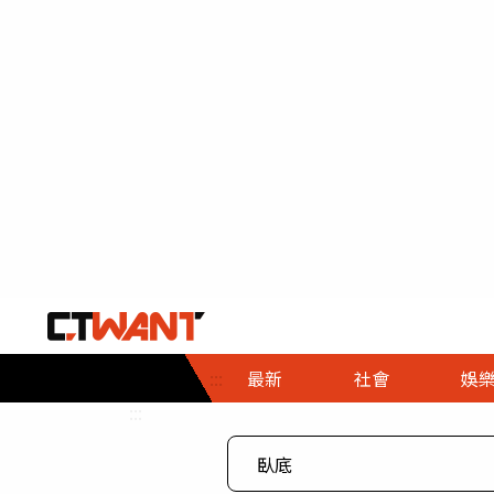
社會首頁
娛樂首頁
財經首頁
政
:::
最新
社會
娛
時事
即時
熱線
:::
直擊
大條
人物
調查
專題
３Ｃ