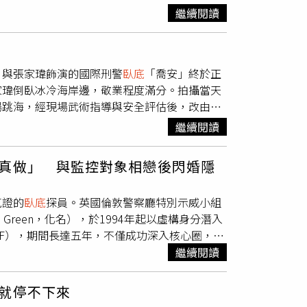
著不安與衝動，讓故事更具說服力與感染力。首
燁更自嘲：「那天一直目視前方開車，我還以為
繼續閱讀
爆笑的羅曼史。（圖／取自 tvn_drama
瑞對角色的高度投入，讓對手戲充滿爆發力與真
，河潤景、曹瀚結加盟助陣除了強大的男女主角，
源。除了雙女主角強強聯手，其他卡司同樣話題
 成員申有娜迎來眾所矚目的戲劇處女秀，飾演朴信
戰性與堅強陣容打動而加入；鄭英珠則為詮釋冷
讀書、遊蕩街頭，這對反差姊妹花將帶來什麼化
，與張家瑋飾演的國際刑警
臥底
「喬安」終於正
色的殘暴與壓迫；而YooA則突破形象，挑戰飾
潤景，飾演社長秘書兼洪金寶的室友姊姊「高馥
家瑋倒臥冰冷海岸邊，敬業程度滿分。拍攝當天
新鮮背叛感」，開啟演員生涯的嶄新面貌。韓韶
吳」。這些個性鮮明的角色將共同交織出充滿變數
場跳海，經現場武術指導與安全評估後，改由專
》描述兩位生活在繁華都市的好友，為了迎接更
上陣。張家瑋透露，拍攝時冷到全身不斷發抖，
韶禧與全鐘瑞兩位演技與美貌兼具的選角，讓人
繼續閱讀
成抱起旋轉摔落的動作，接著立刻銜接飛踢橋
煥在昨日的製作發表會上，提及兩人所具備的
一群人，最後幾乎沒有力氣趴在地上。」而翁家
她們來詮釋這兩個角色，故事能以更具說服力與
真做」 與監控對象相戀後閃婚隱
酷與掌控慾演繹得淋漓盡致。就連張家瑋都直
常契合，能藉此挑戰更嶄新的面貌。」尤其這是
張家瑋拍完打戲累到趴在地上。（圖／民視）
珍貴，並沒有特別想區分什麼，但這畢竟是第一
蒐證的
臥底
探員。英國倫敦警察廳特別示威小組
部作品裡頭，也很好奇觀眾會如何看待。」此
ne Green，化名），於1994年起以虛構身分潛入
帶有野性又粗獷的魅力，但鐘瑞本人其實皮膚白
，簡稱ALF），期間長達五年，不僅成功深入核心圈，甚
，代表她真的大量吸收並消化了角色。」她並表
居瑞典偏遠島嶼，過著遠離世俗的生活。根據
繼續閱讀
有相似之處，給人很好的感覺。」她也回憶：
褲、紮染T恤與軍靴，自稱是快遞員，活躍於
」而一旁的全鐘瑞也憶起：「得知能跟韶禧一起
務，快速獲得團體成員信任。這名
臥底
警員為倫
以立刻就決定參演。」她並大讚對方：「在拍攝
就停不下來
，任務是監控政治運動、社運與極端團體。她是小
身邊，就已經是很大的安慰與力量。」全鐘瑞在