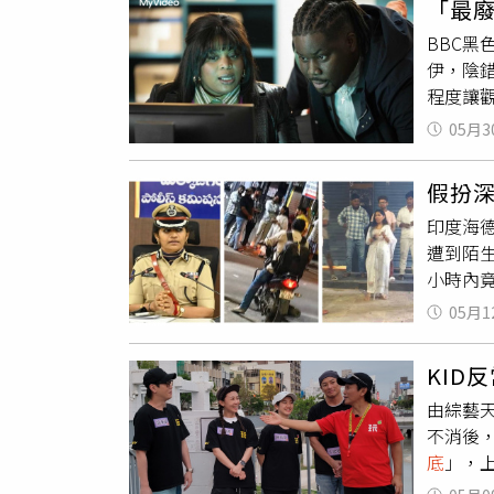
「最
條被標記
人物，
BBC
在雌蛇產
術、將
伊，陰
「四噸
及最佳
程度讓觀
化管理
從到大
即將迎
蟒平均重
林熙蕾
05月3
行動》
四分之一
應廷飾
層當成
顆緬甸蟒
放任他
假扮深
族議題拍
過5.3
心善。
印度海德
沙恩（H
案。由
遭到陌
莫洛一舉
失無蹤
小時內
獲得英國
人完成
印度媒體
組織展
05月1
女性申
外引爆
查。負責
《007
KID
間，獨
位英國
由綜藝
語帶挑
人名譽與
不消後
少錢」
日於台灣
底
」，
被逮捕
大哥大My
恩、吳
動曝光