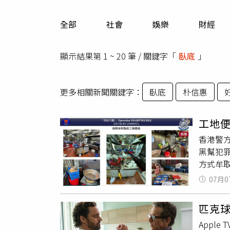
人物
汽車
全部
社會
娛樂
財經
專欄
房產新勢力
顯示結果第 1 ~ 20 筆 / 關鍵字「
臥底
」
更多相關新聞關鍵字：
臥底
朴信惠
工地便
香港警
黑幫犯
方式牟取
一處無牌
07月0
物，全案
示，近
匹克
勝和」
Appl
處以鐵