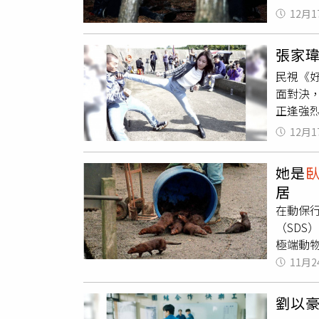
本身就
太的美
12月1
段剪不斷
度擔綱
自己是
IG）韓
實感。
本劇的配
張家
十足。
惠真正
民視《
酷無情
學反應
面對決
演賭場
熙」；曹
正逢強
禧在片
與笑料的
業武術
美好的
12月1
但動作
翹首以
段，拍
「角色
她是
明飾演
感染力
居
呼：「
韓韶禧
在動保
次演出
（SDS
外，當
極端動物
皙、身
至與一
11月2
示：「
《每日
「她在
反皮草
演出，
劉以
敦警察廳
現場，