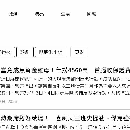
寵物
政治
漂亮
生活
國際
運勢
運動
梅酒
好運來
韓劇
臥底洪小姐
更多
當竟成黑幫金雞母！年撈4560萬 首腦收保護
方近日展開代號「利針」的大規模跨部門反黑行動，成功瓦解一
罪集團。警方指出，該集團長期以工地便當生意作為主要收入來
暴利。警方於7月3日、4日同步展開拘捕及搜索行動，共拘捕12
食品加工場及多個非法賭場，查扣現金、名錶、貨車及賭博器材等
7日, 2026
涉及資金流超過7600萬港元（約新台幣2.9億元）。香港警方
年東九龍大量公、私營住宅工程陸續展開，工地工人對便當需求
球熱潮席捲好萊塢！ 喜劇天王班史提勒、傑克強
介入經營。警方調查發現，整個集團已建立完整犯罪鏈，由64歲
e TV日前釋出今夏熱血運動喜劇《輕拍先生》（The Dink）首支
皮搭建的無牌食品加工場，另有3名骨幹成員分別負責生產、配送