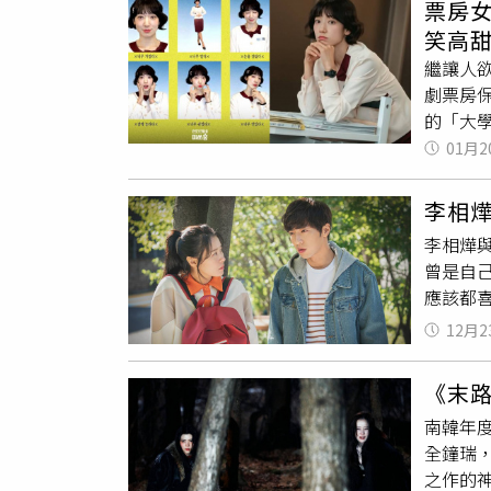
肥靠聰
票房
託人在
春捲，
笑高
視器後
料與澱
繼讓人
訴。法
克制份量
劇票房
起訴的
材與體
的「大
罪，但
早起，
目的話
01月2
易科罰金
瘦身法：
始祖鳥
996元
級漫改
摸到下
李相
表》編
手落網
李相燁
喜劇盛宴
曾是自
「極限
應該都
分飾兩
覺得很
的貪腐
12月2
「愛情
鳥新人
認為他
卻在新任
《末
當惋惜
3. 高
南韓年
著名的
庚杓，
全鐘瑞，
在綜藝
韓民證
之作的
當初李
人。有