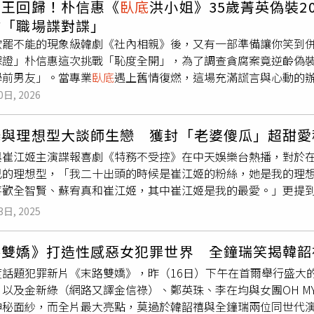
明選食：飽腹感與壓力的平衡面對高壓的工作與口慾，申有娜有
女王回歸！朴信惠《
臥底
洪小姐》35歲菁英偽裝
社區遍尋不著滷味，調閱社區監視器，發現彭男拍照後直接離去
營養均衡且飽腹感強，是減脂期的優質選擇。低卡晚餐：晚餐多
甜「職場諜對諜」
，發現彭男真的就只有拿整包滷味「擺拍」，拍完照整包拎回家
粉。舒壓美食：壓力大時，她會選擇辛辣食物（如雞爪、炒年糕
欲罷不能的現象級韓劇《社內相親》後，又有一部準備讓你笑到
官指出，彭男係執行外送業務之人，利用工作機會持有他人財物
，通常會選擇雞爪來滿足口慾。（圖／取自 igotyuandme IG
保證」朴信惠這次挑戰「恥度全開」，為了調查貪腐案竟逆齡偽裝
普通侵占罪為重，因此變更法條加重處刑。法官認為，彭男侵害
能除了飲食，申有娜認為「動起來」是維持身材的不二法門：一
學前男友」。當專業
臥底
遇上舊情復燃，這場充滿謊言與心動的
至今未與被害人達成和解，也未賠償損失。綜合其家庭狀況、素行
每天至少運動一小時。多樣化鍛鍊：除了日常高強度的唱跳排練
題之作！韓劇《
臥底
洪小姐》亮點1. 《社內相親》導演再出擊
0日, 2026
18萬元；該筆訂單餐點價格為540元，由於單趟騎乘距離超過2
她強調良好的睡眠品質能幫助熱量消耗，這也是她維持名品身材的重要環
CP的爆笑互動與高甜名場面念念不忘，那麼《
臥底
洪小姐》絕對
，命其返還滷味費用，以示懲戒。更多三立新聞網報導． 直擊極
劇《社內相親》、以及《酒醉羅曼史》的朴敾虎導演執導，聯手
 下場慘了． 生命鬥士慘了！「掛點滴開保時捷」跑山 ：體力來
燁與理想型大談師生戀 獲封「老婆傻瓜」超甜愛
劇文現敬。黃金製作團隊強強聯手，掛保證將再次帶來節奏明快
「踩高跟鞋領贓款」50萬入袋 正面曝光
與崔江姬主演諜報喜劇《特務不受控》在中天娛樂台熱播，對於
，勢必再掀起一股追劇熱潮。（圖／取自 tvn_drama IG）韓劇
己的理想型，「我二十出頭的時候是崔江姬的粉絲，她是我的理
偽裝」精分演技爆笑全場「韓劇票房女王」朴信惠強勢回歸愛情
喜歡全智賢、蘇宥真和崔江姬，其中崔江姬是我的最愛。」更提
角般的「極限偽裝」。劇中她本是35歲精明幹練的證券監督院第
神奇，拍攝期間總是很緊張，到現在看到她還是會『喔！是崔江
資金流動，利用天生童顏優勢，化身20歲高中畢業的呆萌女職員
3日, 2025
劇式的眼睛」的李相燁，在《特務不受控》經常對崔江姬放電，
的青澀慌張，內心卻又精明地瘋狂吐槽，這種「表裡不一」的精
的眼睛非常純淨善良。此次因為劇情主軸圍繞在懸疑、
臥底
等劇
代表——同時也是她大學前男友的出現後，徹底亂了套。（圖／取自 t
路雙嬌》打造性感惡女犯罪世界 全鐘瑞笑揭韓韶
，不過李相燁也覺得感情在劇裡的比重剛剛好，「我覺得一旦拍
庚杓變身理性霸總，隔13年二搭朴信惠，譜出「舊情復燃」辦公
度話題犯罪新片《末路雙嬌》，昨（16日）下午在首爾舉行盛大
老婆傻瓜。（圖／中天娛樂台提供）李相燁在《特務不受控》對
兩人繼經典劇集《鄰家花美男》後，相隔十三年再度合作，讓許多
以及金新綠（網路又譯金信祿）、鄭英珠、李在均與女團OH MY 
分享對於太太的暱稱，竟是用娃娃音喊老婆「好可愛」，就連身
券新任代表「申仃優」，是一位懷著隱藏野心重返汝矣島、只相
神秘面紗，而全片最大亮點，莫過於韓韶禧與全鐘瑞兩位同世代
相燁談及要結婚洋溢著幸福的模樣，直呼：「眼裡都冒著愛心。
趣的是，這位看似冷酷的理性男，大學時期竟暗戀過女主角。當