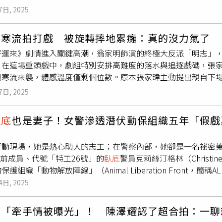
具備極強的「角色象徵性」，不僅代表年輕世代的能量，也承載
貌著迷，讓當時正在開車的他相當緊張，根本不敢看對方，李相
7日, 2025
理還亂的緣分，註定要在充滿謊言的辦公室裡，發展出一段既驚險又
商業電影女主角的韓韶禧坦言，心情既緊張又期待，更讚美全鐘
計程車司機。」
劇《
臥底
洪小姐》亮點4.吸睛配角陣容，ITZY有娜戲劇初登場
全鐘瑞也回應跟韓韶禧並肩作戰，是她在拍攝過程最大的力量來
角陣容同樣亮眼吸睛，為劇情增添更多活力。大勢女團 ITZY
瑋寒流拍打戲 被旋轉摔地累癱：真的沒力氣了
實力派演員金新綠透露自己曾一度婉拒演出，最終仍被作品的挑
的妹妹、20歲的嘻哈女孩「洪帳美」。與姊姊截然不同，她不愛
好運來》劇情進入關鍵高潮，翁家明飾演的終極大反派「明志」
的解決者角色，不惜剃光頭上陣，以近乎極限的投入感，展現出角
令人期待。此外，因《非常律師禹英禑》走紅的「春日暖陽」河
，在這場重頭戲中，劇組特別安排高難度的落水與追逐戲碼，張
老闆的妻子，不僅是她首度詮釋人妻角色，更將以充滿層次的「
瀚結則飾演靠關係空降的麻煩製造者、會長外孫「Albert·
烈寒流來襲，體感溫度僅剩個位數。原本張家瑋主動提出親自下
中飾演夜晚聲色場所的王牌角色。（圖／采昌提供）《末路雙嬌
職場喜劇。（圖／取自 tvn_drama IG）
演員完成高風險動作；但岸上的激烈打鬥戲，張家瑋則堅持親自
未來，鋌而走險去竊取黑錢和金條，因此引來殺身危機。憑藉韓
7日, 2025
戲毫不手軟，張家瑋不僅要在混亂中奔逃，還得配合武打演員完
盼她們將如何表現角色為了改變人生而奮不顧身的面貌。導演李
攝節奏緊湊、體力消耗極大，她苦笑表示：「一個人真的抵不過
象徵性」：「她們本身就很具標誌性，也象徵著年輕世代。若由
臥底
也是妻子！女警滲透潛伏動保組織五年「假戲
的明志，在這場戲中徹底「黑化」，眼神殺氣外放，將反派的殘
的方式傳遞給觀眾。」導演也補充：「她們在形象上都與角色非
家明哥眼神一掃過來，真的會不寒而慄，現場氣氛瞬間凝結。」
首度接演商業電影女主角，她表示：「每部作品對我來說都同樣
行動現場，她是熱心助人的志工；在警察內部，她卻是一名祕密
商業電影，還是會感到緊張與顫抖，想到所有一切都將被裝進這
）前成員、代號「特工26號」的
臥底
警員克莉絲汀格林（Christi
被問到與同齡的全鐘瑞共同合作時，韓韶禧也分享：「她的角色
保護組織「動物解放陣線」（Animal Liberation Front
材纖瘦。我在片中幾乎看不到鐘瑞原本的模樣，這讓我覺得很棒
名激進分子發展出感情，最終假戲真做、結為連理，兩人目前定
4日, 2025
在人性層面上，她也有隨性、不做作的一面，這些地方都跟角色
郵報》報導，克莉絲汀當年扮演環保運動志工角色，身穿拼布吊帶
演戲時對現場的投入度非常高，我反而從她身上得到很多幫助。
與獵狐抗議活動現場。她駕駛廂型車協助運送物資、負責財務事
加上我很清楚和同齡演員一起拍攝這類型電影的機會並不多，所
豪「牽手情被曝光」！ 陳澤耀認了超合拍：一聊
旗下「特別示威小組」（SDS）成員，該單位成立於1968年
只要想到有能作為朋友、同事、也是一起完成相同作品的韶禧在