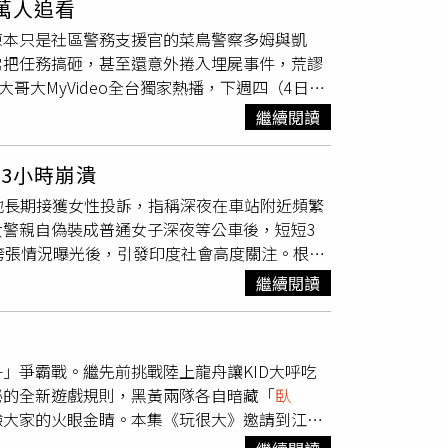
萬人追看
過追蹤這些標記個體，鎖定與雌蛇交配的繁殖個體，
先天患有脊椎側彎的張蚊，人生經歷過三次大手
原本只是社區警務支援官的菜鳥警察多姆與凱
（Ian Bartoszek）表示，今年首次達成
，曾六度獲得香港電影金像獎提名最佳美術指導
常把任務搞砸，甚至還意外捲入埋屍事件，荒謬
體，成功在產卵前進行移除。他指出，這些科學
蚊分享為何選這個題材時表示：「因為我自己由
哥大MyVideo全台獨家熱播，下週四（4日）
有望逐步下降。根據統計，本季捕獲的雌性緬甸
其實我有好多選擇。」許久沒有演出香港電影的
成為近年BBC討論度最高的喜劇之一。《黑色
。研究也發現，雌蛇平均可攜帶約70顆卵，其中約
劇組提供）《不得不好死》劇情是敘述威廉（柳
繼續閱讀
族歧視與制度問題。劇中兩位黑人主角不斷被高
。此外，2026年季節團隊亦額外移除約4100
早逝。父母（陳奕迅、朱茵飾）盡力照顧之餘亦
文化。該劇也因此被《衛報》大讚是「把警界種
計畫以來，已累計清除1750條緬甸蟒，總重量超
與死亡一同成長，行為看似輕浮暴躁，實則口賤
3小時崩潰
emisola Ikumelo）與哈梅德‧安尼馬
助求助者完成死前心願、輔導輕生者等無數個
地長期接獲女性投訴，指稱深夜在車站附近頻繁
容「光看兩人吵架就很好笑」。第一季播出後，艾庫
然而，一直幫助他人的威廉，卻在父親離世後消
女警親自偽裝成普通女子深夜等公車後，短短3
 Awards）最佳喜劇類女演員獎，安尼馬沙恩也
書昕飾）執意追尋到遙遠的冰島找他。一直幫助他
誇張情況曝光後，引發印度社會高度關注。根據
二季中，多姆與凱伊正式加入軍情五處（MI5）
起事件發生在印度南部海德拉巴。由於警方長期接獲大量
力，多姆更鋌而走險做出大膽決定，沒想到卻意
繼續閱讀
直接提出性暗示，因此警方決定展開實地
臥底
調
此外，BBC政治驚悚影集《情報戰》第一季由
地挑選深夜時段，於凌晨0時30分至3時30分
主演，講述她飾演的英國情報官員在大選前夕，追查某
時內，就有將近40名男子主動上前搭訕。有人
，她不只得與時間賽跑，更必須在國家安全、個
」爭霸戰。繼先前挑戰陸上龍舟讓KID大呼吃
人當場把她誤認成性工作者，直接詢問「一次多
deo獨家上架。《黑色行動 第二季》將於6月4
秘的全新遊戲規則，黑黃兩隊各自暗藏「
臥
的男子全數帶回警局調查。警方事後清查發現，
《情報戰》第一季飾演英國情報官員。（圖／台灣
驗大家的火眼金睛。本集《玩很大》邀請到江宏
狀態，還有人疑似吸毒後精神恍惚。這場
臥底
行
，一同參與充滿內鬥的挑戰。在「注音符號四字
如果連高階女警假扮一般女性，都會在短時間內