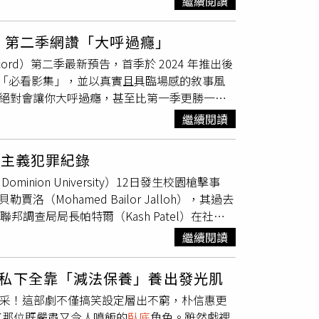
繼續閱讀
藝玩很大》新一集迎來激烈的「水上龍舟」爭霸
位親自下場
臥底
的女警蘇瑪蒂，也因為這次行動
表現失常、搞不清楚遊戲規則，且在對手答錯時
tla），父親曾擔任村長，從小便培養她投入公共
錄》第二季網讚「大呼過癮」
卻慘遭吳宗憲判定答錯，引發隊友狂罵與質疑；
ania University）取得工商管理碩士
ecord）第二季最新預告，首季於 2024 年推出後
疑重大。請一定要鎖定中視周六晚間10點、三
瑪蒂25歲時便通過警察考試，成為當時尚未分裂
為「必看影集」，並以真實且具臨場感的敘事風
入印度警察局服務，並自2026年5月1日起擔任馬爾
二季絕對會讓你大呼過癮，甚至比第一季更勝一
長年以敢於接下高風險任務聞名，其中最知名的成績之
於第一季的精彩程度。」《犯罪紀錄》由奧斯卡與
，也讓她在印度警界擁有極高聲望。CTWANT關
繼續閱讀
ldi）以及《傲骨賢妻》、《傲骨之戰》庫什珍寶
3性侵害就是犯罪，請撥打110、113現代婦
位主角之間的張力與魅力，層層推進懸疑調查，第
-8595勵馨基金會諮詢專線 02-8911-5595/性
怖主義犯罪紀錄
aul Rutman）打造，探討在真相逐漸模
ion University）12日發生校園槍擊事
輕男子在一場政治集會上遭刺身亡，兩位立場對
Mohamed Bailor Jalloh），其過去
件逐步升級為
臥底
行動，試圖阻止極右派在倫敦
聯邦調查局局長帕特爾（Kash Patel）在社群
特務組》達斯汀德姆里伯恩斯（Dustin
是因為一群學生挺身而出將其制伏，並表示學生
、《王冠》路德福特（Luther Ford）、《羅馬的榮
繼續閱讀
曾是美國陸軍國民兵成員，2016年因企圖向伊
ter Sullivan）皆參與演出。原班人馬 《戰慄黑
聯邦監獄獲釋。當地警方表示，槍擊事件發生在校園
n Campbell Moore）及 《亞瑟王》查理克里
私下全靠「減法保養」養出發光肌
頓（Garrett Shelton）在記者會中指出，警
至第二季，現正於Apple TV熱播中。
采！這部劇不僅搞笑設定層出不窮，朴信惠更
認2名傷者，之後又發現第3名傷者已自行前往
了那位既嚴肅又令人噴飯的
臥底
角色。雖然戲裡
段，尚未確認嫌犯死亡的完整原因，也未說明