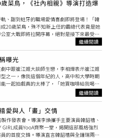
自己的應對之道：營養春捲法：她非常推崇越南
20歲菜鳥，《社內相親》導演打造爆
，餐點未曾交付，立即向警方報案。警方調閱監
以沙拉搭配雞胸肉為主，且嚴格要求不加過多醬
享用。彭男坦承犯行，全案移送檢方偵辦並起
）來緩解情緒。若因工作必須吃宵夜，她會嚴格
併軌、甜到蛀牙的職場愛情喜劇即將登場！「韓
卻據為己有，行為應屬業務侵占罪，較原先檢方
）ITZY 申有娜減肥靠每日運動：多鍛鍊維持好身
成20歲菜鳥，殊不知新上任的霸總代表竟是她
顧客財產權益，行為實屬不當；雖於偵查中認
小時規律動：即便再討厭運動，她也會強迫自己
辦公室大戰即將拉開序幕，絕對是接下來最受矚
及犯罪動機等情節，判處有期徒刑6個月，得
，她還會搭配皮拉提斯、重量訓練與散步。睡眠
，預約下一部爆款喜劇如果你還對《社內相親》中
繼續閱讀
0公里，外送費高達456元，整筆訂單總金額達
節。（圖／取自 igotyuandme IG）
是你不可錯過的必追清單！本劇由一手打造現象
樂包廂！警
臥底
玩骰…5越南妹「輸了脫光」從上
擅長描繪非典型職場生態與獨特幽默感的《出師
自輸液 竹警要出手了． 真香！最美時尚女車
稱曝光
、笑點密集，同時又能讓人心動不已的頂級浪漫
在劇中跟崔江姬大談師生戀，李相燁表示崔江姬
《
臥底
洪小姐》亮點2. 票房女王朴信惠，挑戰
想型之一，像我這個年紀的人，高中和大學時期
喜劇領域！這次她將挑戰演技新高度，上演一人
到能一起拍戲真的太棒了，「她買咖啡給我喝時
一位女性監督官「洪金寶」，為了揭發韓民證券
姬』！」因為眼神看起來總是很濕潤，被說擁有
繼續閱讀
「洪帳美」潛入內部。預告中她一方面要展現菜
就連崔江姬對於李相燁的眼睛都相當印象深刻，
分演技令人捧腹。然而，這場完美的
臥底
計畫，
情，兩人之間的感情戲沒有很多，彼此都感到相
vn_drama IG）韓劇《
臥底
洪小姐》亮點
禧愛與人「畫」交情
更多感情戲，整個框架就會被打亂。」李相燁是
室戀情與朴信惠搭檔的是演技多變的實力派演員高
的製作發表會。導演李煥攜手主要演員韓韶禧、
於初戀相當癡情，戲外他則是「老婆傻瓜」，更
資深韓劇迷驚喜不已。高庚杓這次飾演38歲的
GIRL成員YooA齊聚一堂，揭開這部風格強烈
為好友同時也是媒人的名主持人張聖圭，回想起
信「數字才是誠實」的天才經營顧問兼企業獵
演員的首度交鋒。導演直言韓韶禧與全鐘瑞兩人
」李相燁更分享初次見到太太就一見鍾情，對太
昔日單戀對象變成眼前看似單純的菜鳥下屬，這