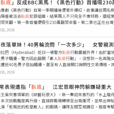
廢
臥底
」反成BBC黑馬！《黑色行動》首播吸230
的雄性緬甸蟒「偵察蛇」（scout snakes）。研究團隊透
這份不畏面對死亡的人生理念，與導演張蚊的價值觀不謀而合。
黑色喜劇《黑色行動》自第一季開播後便意外爆紅，故事講述兩名
卵前即完成捕捉，大幅提高移除效率。計畫負責人、生物學家巴托塞克
幾十顆螺絲釘入脊椎，但她從未消極頹廢，反而堅持追尋電影夢
錯陽差被派去
臥底
犯罪組織，結果兩人不只完全不像特務，還經
級」移除成果，偵察蛇協助研究團隊深入地景中定位大型繁殖個
造型設計獎，電影包括《殭屍》《翠絲》及《年少日記》等。張
眾笑翻。第一季首播便吸引230萬觀眾收看，第二季也正在台灣大
手段已開始抑制當地緬甸蟒繁殖量，若持續施壓，未來整體數量
都常常在做手術，所以好早就會思考要如何正面面對死亡好呢？
來最終回，而BBC已宣布續訂第三季，還傳出美國翻拍版正在談，
量約95磅，最大個體達153磅，體長約17英尺（約5.2公尺）
，這次難得現身為《不得不好死》助陣。（圖／《不得不好死》
0日, 2026
表面上是瘋狂搞笑的
臥底
喜劇，但其實核心大膽探討英國警界種
曾發現白尾鹿殘骸，顯示其對當地中大型哺乳類族群造成明顯壓力
）天生患黑色素瘤，全身與面部滿佈密麻黑斑，自小被宣告必會
「工具人」，一邊被逼著賣命
臥底
，一邊還得面對各種荒謬官僚
卵，以進一步抑制孳生。保育協會指出，自2013年起推動移除
做喜歡的事，長期與癌症共存，活成玩世不恭的中年頑童。威廉
夜落單妹！40男輪流問「一次多少」 女警親測
得既爆笑又刺激」的代表作。尤其男女主角葛貝米蘇拉‧艾庫莫洛（Gb
萬磅，持續在佛州西南部進行長期生態控制。
他設立慈善機構「死嘢」，接下量身訂製喪禮、舉辦生前葬，協
拉巴（Hyderabad）近日一場警方
臥底
行動震撼外界！由於當
ammed Animashaun）互嘴鬥氣的化學反應，更被外媒形
於自己「該死都死不了」的狀況，處理個案時反而更有說服力。
生男子騷擾，警方因此展開「素人
臥底
行動」，沒想到一名高階
奪下有「英國艾美獎」之稱的2024英國電視學院獎（BAFTA TV
。關心他的人Faye（林熙蕾飾）、阿耀（白只飾）及阿桐（陳
竟遭近40名男子搭訕騷擾，甚至有人直接開口詢問性交易價格，
皇家電視學會（RTS）最佳喜劇男演員獎殊榮。而正在播出的第
心願的威廉，不知最後又有誰能為他圓滿最後的願望。
《newfirstPRIME》、《INDIA TODAY》等報導，這
開新任務，不過兩人仍舊找不到自己的定位。為了向高層證明能
2日, 2026
訴，指稱夜間在公車站周邊經常遭到言語騷擾、尾隨，甚至有人
一連串危險事件，讓原本就狀況百出的兩人，再度捲入失控局面。
這次任務的，正是當地知名高階女警蘇瑪蒂（Sumathi）。她特
量子危機》美艷龐德女郎潔瑪雅特頓（Gemma Arterton）
反常表現遭指「
臥底
」 江宏恩眼神閃躲嫌疑重大
自坐在公車站等車，警方則在周圍暗中埋伏觀察。沒想到短短3小
政治人物是否與俄羅斯克里姆林宮暗中勾結。隨著一樁命案爆發
天王吳宗憲領軍的《綜藝玩很大》，新一集迎來激烈的「水上龍舟
逗，也有人直接詢問是否願意發生性行為，更誇張的是，甚至有
家庭之間艱難抉擇。《情報戰》第一季全劇已在台灣大哥大MyVi
，本次挑戰難度再升級，直接將戰場轉移至台南運河，並祭出神
。由於現場狀況遠超警方預期，埋伏警力隨即出動，將涉嫌騷擾
大哥大MyVideo全台獨家播出最終回。潔瑪雅特頓（右）在
上演「愈親近的愈是敵人」的戲碼，讓隊友間互相猜忌，極度考
的人當中不乏高知識分子與專業人士，其中部分人明顯處於酒醉
Video提供）
東諺、丁力騏、林昀希、張家瑋、臧芮萱、何依霈等實力派演員
後，也再次凸顯印度女性夜間外出的安全問題。當地官員坦言，