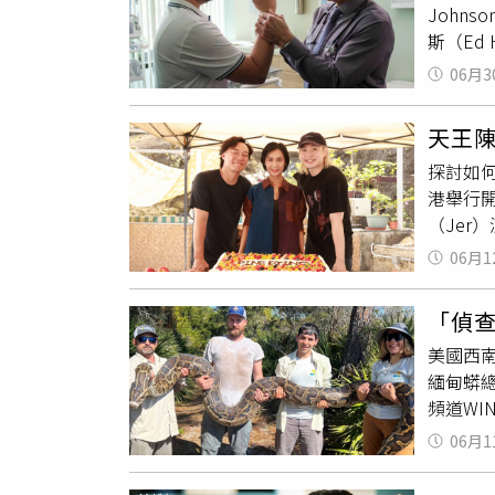
John
作、運
斯（Ed
來源不明
熱門運動
1200
06月3
作。《
透過多層
村俱樂
元）非
天王
方箋，
事毀損
探討如
岌可危，
甫擺攤
港舉行開
更探討人
3000
（Je
《輕拍
及相關
幕，上一
後，如
護費時
06月1
200
值得一提
底瓦解
演員加
復健而
賭場等
「偵
了完美
創作靈感
賭博等
美國西南
症共存
《輕拍先
非法賭
緬甸蟒總
與導演
Oswal
食品供
頻道WI
色改編
球傳奇巨
以來，
情卡」
Lesh
06月1
員指出
上面學
克強森同時
其對當
好久的
於7月24