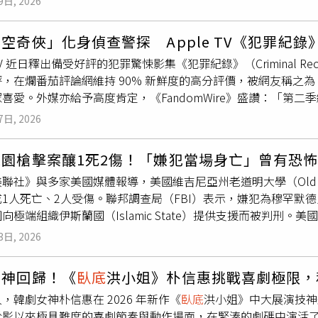
9日, 2026
關卡中，眾人為了揪出扯後腿的
臥底
而爆發激烈的心理戰。《綜
此大量騷擾，那麼普通女性實際面臨的風險恐怕更加嚴重，而這
圖／綜藝玩很大提供）不過身為節目「老司機」的KID竟反常地
外界關注。據了解，蘇瑪蒂出身自小村莊卡盧戈特拉（Kalugo
空奇俠」化身偵查警探 Apple TV《犯罪紀
邊放冷箭，被眾人高度懷疑就是
臥底
；丁力騏在答題時自信秒回
忱。她一路克服農村資源不足與求學困境，先後於奧斯馬尼亞大學（Osm
e TV 近日釋出備受好評的犯罪驚悚影集《犯罪紀錄》（Criminal R
恩則是不斷出現失誤，甚至在爭論時不敢直視隊友的眼睛，同樣嫌
後又在納爾薩爾大學（NALSAR）攻讀安全與國防法碩士。蘇
評，在爛番茄評論網維持 90% 新鮮度的高分評價，被網友稱之
台周日晚間8點播出的《綜藝玩很大》。
邦（Andhra Pradesh）首位女性副警司，之後於2006年進
喜愛。外媒亦給予高度肯定，《FandomWire》盛讚：「第
Malkajgiri）警察局局長。《INDIA TODAY》指出，她
The Spool》評價其延續首季水準：「同樣引人入勝，不亞
曾成功說服約591名毛派分子（Maoist）放下武裝、回歸社會
7日, 2026
學院獎雙料影帝、《超時空奇俠》彼得卡帕爾蒂（Peter Capa
重身體自主權，遇到性騷擾勇於制止、勇敢說不，請撥打110、11
h Jumbo）領銜主演並擔任監製，故事以倫敦為背景，透過兩
性侵害防治服務專線02-7728-5098分機7婦女救援基金會 02-2555
校園槍擊案釀1死2傷！「嫌犯當場身亡」曾有恐
勢回歸，帶來全新篇章。本劇由英國演藝學院提名編劇保羅魯特曼（P
4-2223-9595
聯社》與多家美國媒體報導，美國維吉尼亞州老道明大學（Old Domin
，執法體系所面臨的道德困境與挑戰。在第二季劇情中，一名年
1人死亡、2人受傷。聯邦調查局（FBI）表示，嫌犯為穆罕默德貝勒賈洛（
查總督察與偵查警長被迫攜手合作調查案件。隨著案情發展，事
向極端組織伊斯蘭國（Islamic State）提供支援而被判刑。美國
動恐怖炸彈攻擊。除了兩位主角回歸之外，新加入卡司包括《外放
示，當局正以恐怖攻擊方向調查此案。他指出，嫌犯最終死亡，
-Burns）、《末日烈車》盧克帕斯夸尼洛（Luca Pasqualino）
3日, 2026
與警方迅速到場處置，「無疑挽救了更多生命」。調查顯示，賈洛
紹爾（Lyndsey Marshal）與 《恩德培行動》彼得沙利文（Pe
供物資支援而認罪，被判處11年監禁，並於2024年12月自
利（Shaun Dooley、《空戰群英》史蒂芬坎貝爾摩爾（Stephe
女神回歸！《
臥底
洪小姐》朴信惠挑戰喜劇極限，
樓「康斯坦特館」（Constant Hall）的一間教室。警察局局長謝爾
（Charlie Creed-Miles）皆回歸第二季。《犯罪紀錄》第一季
，韓劇女神朴信惠在 2026 年新作《
臥底
洪小姐》中大展演技神
通報後迅速趕往現場，當時有人報稱校園內發生槍擊。警方最初確
從影以來極具難度的喜劇節奏與動作場面，在緊湊的劇碼中演活
療。謝爾頓表示，3名傷者皆與校方有關，目前調查仍處於初期階