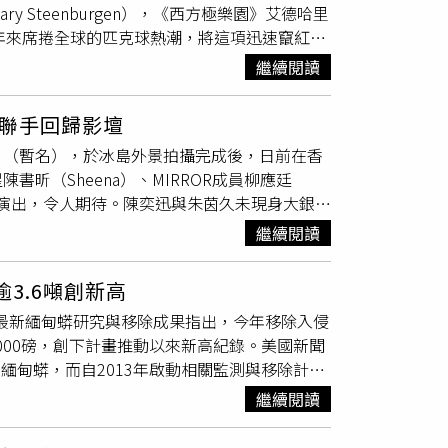
y Steenburgen），《西方極樂園》艾德哈里
低成本，在衛生條件惡劣的非法加工場內，使用
上近年來席捲全球的匹克球熱潮，將這項迅速竄紅的
港元（約新台幣190元），估計一年營業額高達
多》後，再度推出充滿熱血與歡笑的運動喜劇力
團還涉嫌經營多處非法賭場，雙線獲取不法利益，再
繼續閱讀
網球神童在人生跌落低谷後，回到父親經營的鄉
團涉嫌清洗約6400萬港元（約新台幣2.43億
下熟悉的網球拍時，醫生開出一張意想不到的處
當市場，警方表示，集團長期以恐嚇、勒索、刑
聯手回歸影壇
年來未曾放下的挫敗與心結。當俱樂部的未來岌
當供應商，前往秀茂坪一處大型建築工地蒐證，
》（暫名），於冰島外景拍攝完成後，日前在香
的氛圍之下，《輕拍先生》（The Dink）
.6萬元）一次性「入線費」，之後每月還須繳交
昕（Sheena）、MIRROR成員柳應廷
reenbaum）分享：在所有荒謬與笑料之下，
售便當。警方藉此掌握集團收取保護費的犯罪模式
與演出，令人期待。陳奕迅與朱茵久未現身大銀
人生某個階段，以為自己的高光時刻早已過去
首腦在秀茂坪工地向喬裝商販的
臥底
探員收取保
宅》，這次二人在片中飾演Jer的父母。而自
的角色而言，他們所面對的一切都無比真實。」
加工場及多個非法賭場，拘捕其餘涉案成員，徹
繼續閱讀
港電影，這次難得邀請到這三位久別影壇的重量級
an Clements）的親身經歷。他曾因傷勢
品加工場員工，以及負責把風、收取保護費和經營
破，挑戰飾演患有罕見黑色素瘤皮膚癌的威廉。為
的友誼，這段難忘的經驗也成為《輕拍先生》的
事恐嚇、刑事毀損、洗錢、無牌經營食品及非法
3.6噸創新高
特技化妝，演繹一位自小被宣告早逝、長期與癌
門茲的親身經歷。（圖／Apple TV提供）
用工地餐飲等民生需求壟斷市場，再衍生洗錢、
ida）公布最新緬甸蟒研究與移除成果指出，今年移除入侵
改編真實人物，這份不畏面對死亡的人生理念，
陣容還包含《半熟男女》派頓歐斯華（Patton
築工程發展的黑幫勢力，同時呼籲工地承包商及
2000磅，創下計畫推動以來新高紀錄。美國新聞
組提供）日前電影開鏡，柳應廷談及坦言雖然角
場》克里斯帕奈爾（Chris Parnell），以及網
款，以免助長犯罪集團坐大。
0磅緬甸蟒，而自2013年啟動相關監測與移除計畫
易，壓力並不算太大。他感謝導演動用大量「人
》班史提勒攜手《人生切割術》約翰萊舍（John
甸蟒，顯示長期族群控制已具一定成效。研究人
輩一起演出。每一個的演技都很棒，我從他們身
瑟里爾（Mike Witherill）擔任製片，主演傑
繼續閱讀
生物學家會在此期間持續監測族群變化，以降低
on合作到非常開心，在音樂上面的合作我期待
le TV全球上線。《輕拍先生》（The Dink）將
提升，關鍵在於導入無線電遙測技術，以及40
演我在片中的爸爸。」《不得不好死》改編真實