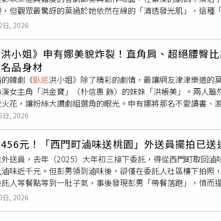
變，但觀眾最驚訝的莫過於她依然在線的「清透發光肌」，這種
員開槍。美國陸軍學員司令部（Army Cadet Command）公共事務
？現在就來解密她的五大保養心法。水分與補給的「黃金公式」
2名傷者是老道明大學後備軍官訓練團（ROTC）成員，目前軍
2日, 2026
超過 2,000cc 的溫水，利用水分讓肌膚由內而外飽滿有光
統（Sentara Health）指出，其中2名傷者被送往諾福克綜合醫院（Sent
與維他命 C，這不僅能修復整天拍攝的疲累感，更是她維持透亮膚色
中1人已傷重不治，另一人仍在加護病房接受治療。第3名傷者則在維吉尼
底
洪小姐》申有娜美貌炸裂！直角肩、超絕腰臀比靠
ess is More 的減法保養在繁重的拍攝行程中，朴信惠反而
治療後出院。根據2016年聯邦調查局提交的法院文件，賈洛出
造名品身材
免給肌膚過多負擔。她最常使用的就是玻尿酸精華，專注於保濕
人表示，因受到激進教士奧拉基（Anwar al-Awlaki）的
播的韓劇《
臥底
洪小姐》除了精彩的劇情，最讓網友津津樂道的莫過於
而更容易每天堅持，養成健康且自然穩定的肌膚狀態。（圖／取自 s
賈洛自2009年起以專長兵身分服役，並於2015年榮譽退伍
演女主角「洪金寶」（朴信惠 飾）的妹妹「洪帳美」。兩人雖然
對於飲食，朴信惠擁有一套非常健康的心理素質。她認為享受美
底
行動中向線人表示，有意發動類似2009年德州胡德堡槍擊案
覺火花，讓粉絲大讚劇組選角的眼光。申有娜將那名不愛讀書、
是變漂亮的基礎。當心情好了，整個人散發出的氣色也會完全不
美元，但該筆資金實際流入聯邦調查局控制的帳戶。他之後曾在維吉
前輩面前，那份「美到發光」的自信與氣場依然讓大眾印象深刻。 在 Instagram 查看
6日, 2026
 C 來維持美麗能量。（圖／取自 ssinz7 IG）情緒充電站
未能成功，隔日又購買另一把步槍。檢方表示，該武器在他離開
tflixtw IG）神級選角：與朴信惠共演「洪氏姊妹」在劇中，申有娜飾演的「洪帳
中，朴信惠深信這是需要內外一起調理的。回家後摸摸家裡的四
司法部在2017年曾要求法院判處賈洛20年刑期，認為他多次
名女商畢業後就讀美容學院的 20 歲少女，兩人在劇中設定相差
。另外與家人相處是她最好的充電方式，她常提醒自己多笑，因
邦地方法院法官歐葛雷迪（Liam O’Grady）最終判處11
456元！「西門町滷味送桃園」外送員擺拍已送
不同，她以充滿個性的嘻哈裝扮展現叛逆美。網友發現，申有娜
取自 ssinz7 IG）高效水中運動：Infinity Pool 的體態雕塑朴信
存在威脅，但校方仍取消所有課程並暫停主要校區運作至週五，
外送員，去年（2025）大年初三接下委託，得從西門町取回滷
信惠對戲時，兩人越看越像的姊妹感，讓這份「神級選角」成為劇中一大看
的水柱噴射，在水中進行舞蹈或運動動作，能在短時間內達到極佳
an Hemphill）向校內師生發表聲明，形容事件為校園悲劇，
上滷味近千元。但彭男領到滷味後，卻僅在委託人社區樓下拍照
減肥靠精準飲食：提高代謝的「兩餐公式」申有娜擁有人人稱羨的
多運動員用來復健或強化體能的方式，非常適合像她這樣忙碌的職業女
與支援服務。舊多明尼恩大學位於維吉尼亞州諾福克市，是一所公
委託人等餐點等到一肚子氣，事後發現彭男「帶餐落跑」，憤而
食邏輯：早餐定勝負：她堅持一定要吃早餐，以此啟動一整天的
學生。校方資料顯示，約3成學生與軍方背景相關，而諾福克地區
刑6個月，得易科罰金18萬元，並須返還滷味費用。判決書指出
體力。管理期減半：在體重管理期，她一天僅吃兩餐，並將份量減
0日, 2026
到西門町萬國滷味取餐，這趟取餐之路漫長，騎車單趟就要52分
晚餐後會減少飲水量，將水分攝取集中在白天，避免隔日水腫。（圖／取自 
0時26分返回委託人的社區。彭男將滷味拍照後回傳，佯裝已送