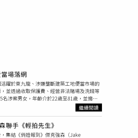
費當場落網
個活躍於東九龍、涉嫌壟斷建築工地便當市場的
源，並透過收取保護費、經營非法賭場及洗錢等
5名涉案男女，年齡介於22歲至81歲，並搗毀
總值約400萬港元（約新台幣1520萬元）證
繼續閱讀
有組織罪案及三合會調查科（俗稱「O記」）表
大增，穩定且龐大的現金收入吸引黑幫組織「和
森聯手《輕拍先生》
男首腦在幕後操控，其女友負責管理位於西貢一
預告，集結《俏妞報到》傑克強森（Jake
、銷售及向工地商販收取保護費，形成從製