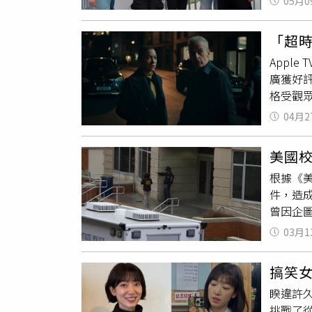
05月0
成語」
遭遇如
戰。（
迅速受到
「超時
還在旁
服務的熱
Appl
而江宏
學位，之
廣獲好
立都會
的安得拉
格受觀眾
卡吉里（
籌。」《
一，就是
04月2
英國演藝
心您，尊
（Cus
女基金會 
美國
二季將強
騷擾專線0
根據《美
糊之際
件，造成
立的偵
曾因企圖
市中心發
媒體表
Demri
03月1
的行動
耀》琳西馬
斯蘭國提
影》肖恩杜
搞笑
商學院大
德邁爾斯
睽違許久
方接獲
挑戰了
醫院治