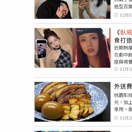
造型百
是否有警
維持的
表示，
02月0
持每天喝
塔拉醫療系
膠原蛋白
中心，其
《
臥
主義：L
心接受
食打
程，避
向政府線
近期熱
簡單，反
料顯示，
在劇中飾
情美學
一次
臥
度與視
情愉快
款500
即便在戲劇大
01月2
與維他命
件不足
Instagram 分享的貼文 （圖／取自 ne
澤感」
捕。美國
美」是一
間放鬆
不過，聯
外送費
重形象
人。（圖／
已不再
桃園彭姓
視，與朴
同強度
（Bri
元，加
申有娜
這也是許
理諮詢
享用。
律的飲
人為大
男有期徒
粉，維持
01月2
在地。
託，要
進食，且
晚間1