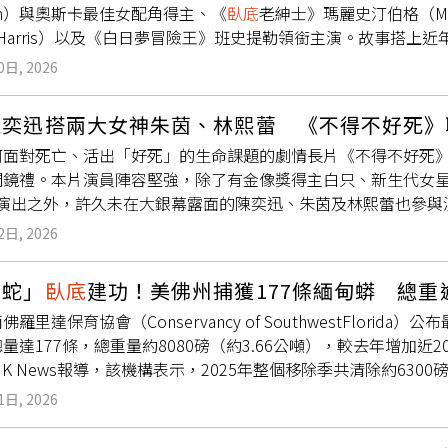
son）與奧斯卡最佳女配角得主、《
臥底
老紳士》瑪麗史汀伯格（Mar
送、販售到控制市場的一條龍犯罪模式。警方指出，該集團為降
 Harris）以及《白日夢冒險王》班史提勒領銜主演。故事搭
的食材及簡陋廚具製作便當，每天供應約800份，每份售價50
搬上銀幕，同時也是Apple TV繼《泰德拉索：錯棚教練趣事
萬港元（約新台幣4560萬元）。除了壟斷工地便當市場外，集
0日, 2026
輕拍先生》以近年風靡全球的匹克球熱潮為背景，講述一位昔日
私人銀行帳戶掩飾資金流向。警方追查發現，自2023年至今，該集
部擔任網球教練，卻始終無法獲得父親認可。就在舊傷迫使他放
法所得，將便當收入及賭博獲利偽裝成合法資金。為獨占工地便
陳奕迅搭兩大女神朱茵、林熙蕾 《不得不好死》
使他開始接觸匹克球，也重新燃起對運動的熱情，更開始面對多
等暴力手段排擠合法業者。今年3月，警方派出5名探員喬裝成便
何面對死亡、活出「好死」的生命課題的劇情長片《不得不好死
他也將迎來一場攸關親情、夢想與自我認同的關鍵對決。在歡樂喜劇
便遭集團成員包圍滋擾。對方當場要求支付7萬港元（約新台幣26
鏡禮。本片演員陣容堅強，除了有金像獎得主白只、新生代女星陳書
生低谷、自尊心與友情等深刻議題。導演喬許格林鮑姆（Josh G
港元（約新台幣1.1萬元）「地盤保護費」，否則不得在工地販
r）演出之外，許久未在大銀幕露面的陳奕迅、朱茵及林熙蕾也參
先生》真正想講述的是關於自我重塑、自尊、友情，以及主角在
證據。經過數個月蒐證，警方於7月3日展開收網行動。64歲集團
部在大銀幕跟觀眾見面作品分別為2018年《
臥底
巨星》及《古
何重新找到人生目標。這是一個充滿歡笑的世界，但對身處其中
，當場遭埋伏員警逮捕，警方隨即兵分多路，同步突擊無牌食品
2日, 2026
9年韋家輝執導的《再生號》後，林熙蕾也是相隔多年沒有演出香
的是，這個看似荒誕的故事，其實部分靈感源自編劇尚克萊門茲（Se
整個犯罪集團。警方表示，落網125人包括首腦、3名骨幹、食
盟助陣，讓電影一開鏡便備受矚目。而新生代演員Jer迎來大突
開始參加匹克球公開交流活動，並與一群退休人士建立意想不到
成員。警方指出，所有被捕人士涉嫌自稱三合會成員、勒索、刑
查蛇」
臥底
建功！美佛州捕獲177條緬甸蟒 總重逾
呈現角色全身與面部均長滿密麻黑斑的特徵，每日接受長時間的
。《輕拍先生》這個看似荒誕的故事，其實部分靈感源自編劇尚克萊
多項罪名。警方強調，黑幫近年持續滲透建築工程相關產業，利
佛羅里達保育協會（Conservancy of SouthwestFlor
的抗癌傳奇人物，完全放下偶像包袱精彩演出。《不得不好死》
生》（The Dink）是一部令人捧腹大笑的小人物逆襲故事，卡司
博等犯罪活動。未來將持續透過情報主導執法，嚴厲打擊依附建
量達177條，總重量約8080磅（約3.66公噸），較去年增加近
張蚊（中）的人生與價值觀不謀而合。（圖／《不得不好死》劇
t）、《週六夜現場》克蘿伊費曼（Chloe Fineman）、《週六夜現
應商，若遭恐嚇、勒索或索取保護費，應立即報警，切勿私下付
NK News報導，該機構表示，2025年整個移除季共清除約630
自真人真事，但原型人物提供了很多參考，讓他揣摩角色時更容
星安迪羅迪克（Andy Roddick）本色演出。由《鐵男躲避球
已在佛羅里達西南部約200平方英里範圍內累計移除超過20噸緬
，說：「導演係用了好多人脈關係，請到很多位又靚又厲害的前
er）、《冤家偷很大》羅伯帕里斯（Rob Paris）與《捍衛任務》麥克威
1日, 2026
，緬甸蟒主要在每年11月至隔年4月繁殖季期間活動最為頻繁，
到好多事。」尤其是可以圓夢與偶像陳奕迅的合作，「可以和Eas
身兼製片。《輕拍先生》（The Dink）將於 7 月 24 日在App
地生態系統的破壞，特別是對原生野生動物的威脅。今年成果大幅
，沒想到是從電影上面先合作了，終於有第一次的機會。這次他
日在Apple TV全球上線。（圖／Apple TV提供）