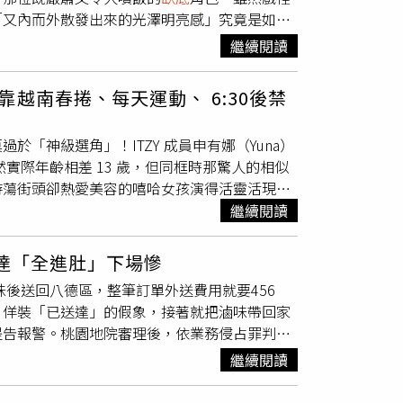
「又內而外散發出來的光澤明亮感」究竟是如何
官德隆尚（Jimmy Delongchamp）向媒體
朴信惠非常看重體內的基礎代謝與水潤感。她堅
方正與校方及執法單位合作調查事件。醫療機構森
繼續閱讀
澤。此外，她也掌握了睡前的黃金保養期，固定補充
ara Norfolk General Hospital）創傷
的秘密武器。（圖／取自 ssinz7 IG）極簡
亞海灘（Virginia Beach）一間急診中
越南春捲、每天運動、 6:30後禁
提倡「減法保養」。她認為精準的呵護勝過繁瑣的流
生於獅子山共和國，之後取得美國公民身分。他曾
，讓肌膚能高效吸收真正需要的養分。因為步驟
講道影響，決定離開國民兵部隊。維吉尼亞州國民兵資
「神級選角」！ITZY 成員申有娜（Yuna）
sinz7 IG）幸福飲食觀：拋開熱量束縛的心
。調查指出，他曾與非洲的伊斯蘭國成員接觸，並在
實際年齡相差 13 歲，但同框時那驚人的相似
食帶來的幸福感遠比斤斤計較熱量重要。保持心
的攻擊。法院文件顯示，賈洛曾試圖向伊斯蘭國捐
游蕩街頭卻熱愛美容的嘻哈女孩演得活靈活現，
同。在享受美食的同時，她仍會搭配膠原蛋白飲
尼亞州一家槍店試圖購買AR-15步槍，但因文
這則貼文 從
繼續閱讀
：貓咪、家人與「愛笑」的魔力在韓國流行的「自帶光
商店前已被改為無法使用，而賈洛在隔日遭到逮
隻貓咪是她最療癒的時刻，這能讓緊繃的神經瞬
試圖加入伊斯蘭國，並計畫在美國境內發動攻擊。
15歲，實際則是相差13歲。與姊姊朴信惠的穩
為發自內心的喜悅會讓整個人看起來更加明亮動
年監禁。槍擊事件發生後，舊多明尼恩大學宣布校園
達「全進肚」下場慘
的五官精緻度在高清戲劇鏡頭下再度被放大檢
惠最近喜歡 "Infinity Pool" 水中運動。透過不
同時呼籲民眾避免靠近事發地點。校長亨普希爾
味後送回八德區，整筆訂單外送費用就要456
點。（圖／取自 netflixtw IG）ITZY
的鍛鍊效果。 水的浮力能減輕對關節的壓力，
並對受影響者表達關切。他表示，校方將持續提供心
，佯裝「已送達」的假象，接著就把滷味帶回家
「直角肩」與「A4 腰」，這背後是一套極為自
性。（圖／取自 ssinz7 IG）
立大學，約有2萬4千名學生，其中約1萬7千多
提告報警。桃園地院審理後，依業務侵占罪判彭
基礎代謝。午餐不設限：午餐可以適量攝取澱
同時也是全球最大海軍基地諾福克海軍基地所
，外送員彭男去年（2025）大年初三接到委
繼續閱讀
至原本的一半。嚴格禁食令：晚上 6:30 後不
鐘，再加上回程近2個小時，彭男取餐之後，約
igotyuandme IG）ITZY 申有娜減
達的假象，拍完照就把整包滷味帶走自行享用。委