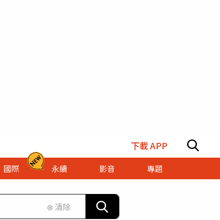
下載 APP
國際
永續
影音
專題
⊗ 清除