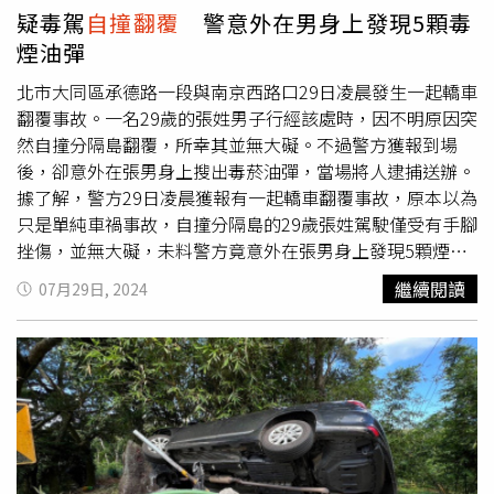
疑毒駕
自撞翻覆
警意外在男身上發現5顆毒
煙油彈
北市大同區承德路一段與南京西路口29日凌晨發生一起轎車
翻覆事故。一名29歲的張姓男子行經該處時，因不明原因突
然自撞分隔島翻覆，所幸其並無大礙。不過警方獲報到場
後，卻意外在張男身上搜出毒菸油彈，當場將人逮捕送辦。
據了解，警方29日凌晨獲報有一起轎車翻覆事故，原本以為
只是單純車禍事故，自撞分隔島的29歲張姓駕駛僅受有手腳
挫傷，並無大礙，未料警方竟意外在張男身上發現5顆煙焦
油彈，經檢測疑含有卡西銅成分，當場依依毒品危害防治條
繼續閱讀
07月29日, 2024
例第11-1「無正當理由，持有三、四級毒品」條、刑法第
185-3條與公共危險罪將張男移送偵辦。《CTWANT》提醒
您：拒絕毒品，珍惜生命