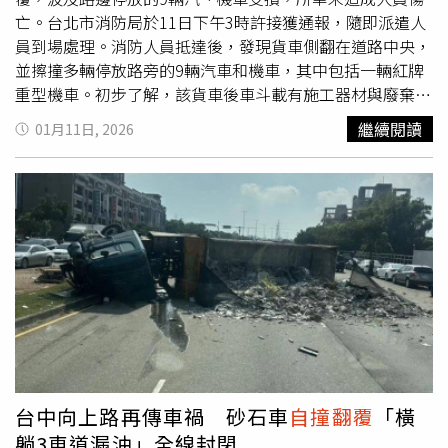
亡。台北市消防局於11日下午3時許接獲通報，隨即派遣人
員到場處理。消防人員抵達後，發現貨車側翻在道路中央，
並擦撞多輛停放路旁的9輛汽車和機車，其中包括一輛紅牌
重型機車。初步了解，該貨車後車斗載有施工器材與廢棄
物，行駛途中先擦撞路旁停車後翻覆。消防人員考量車輛翻
繼續閱讀
01月11日, 2026
覆後可能有起火風險，立即部署水線警戒，所幸未發生燃燒
情形。救護人員檢傷確認貨車駕駛並未受傷，事故現場隨後
交由警方處理。轄區警方表示，初步研判為貨車
自撞翻覆
，
詳細肇事原因仍待進一步調查，警方已調閱周邊監視器畫
面，以釐清事故發生經過及責任歸屬。
台中向上路再傳車禍 砂石車
自撞翻覆
「橫
躺3車道漏油」全線封閉