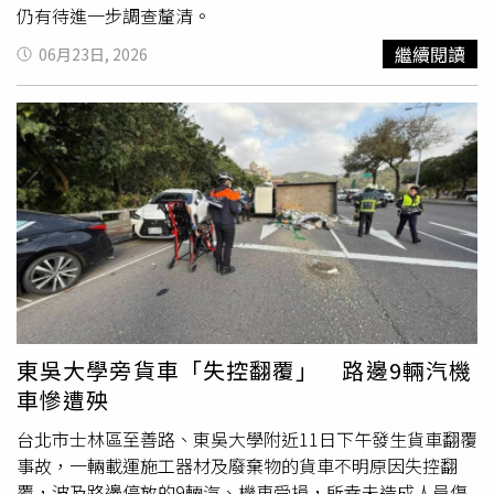
仍有待進一步調查釐清。
繼續閱讀
06月23日, 2026
東吳大學旁貨車「失控翻覆」 路邊9輛汽機
車慘遭殃
台北市士林區至善路、東吳大學附近11日下午發生貨車翻覆
事故，一輛載運施工器材及廢棄物的貨車不明原因失控翻
覆，波及路邊停放的9輛汽、機車受損，所幸未造成人員傷