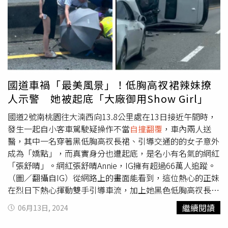
國道車禍「最美風景」！低胸高衩裙辣妹撩
人示警 她被起底「大廠御用Show Girl」
國道2號南桃園往大湳西向13.8公里處在13日接近午間時，
發生一起自小客車駕駛疑操作不當
自撞翻覆
，車內兩人送
醫，其中一名穿著黑低胸高衩長裙、引導交通的的女子意外
成為「嬌點」，而真實身分也遭起底，是名小有名氣的網紅
「張舒晴」。網紅張舒晴Annie，IG擁有超過66萬人追蹤。
（圖／翻攝自IG）從網路上的畫面能看到，這位熱心的正妹
在烈日下熱心揮動雙手引導車流，加上她黑色低胸高衩長裙
的打扮，即便正妹腳下穿著拖鞋也難以忽視，意外成為國道
繼續閱讀
06月13日, 2024
最美風景。據國道警方指出，這起車禍意外發生在13 日上
午11時許，地點位在國道2號南桃園往大湳西向13.8公里