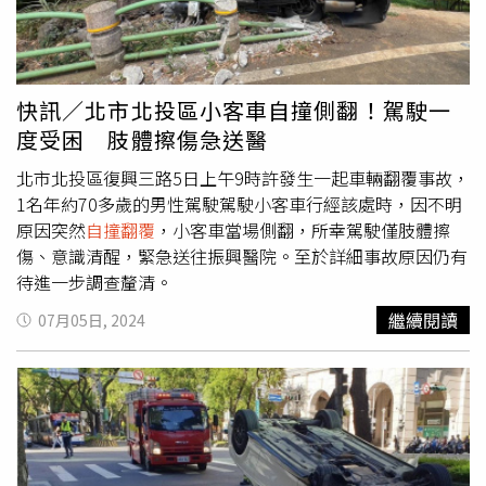
快訊／北市北投區小客車自撞側翻！駕駛一
度受困 肢體擦傷急送醫
北市北投區復興三路5日上午9時許發生一起車輛翻覆事故，
1名年約70多歲的男性駕駛駕駛小客車行經該處時，因不明
原因突然
自撞翻覆
，小客車當場側翻，所幸駕駛僅肢體擦
傷、意識清醒，緊急送往振興醫院。至於詳細事故原因仍有
待進一步調查釐清。
繼續閱讀
07月05日, 2024