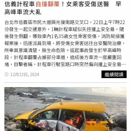
信義計程車
自撞翻覆
！女乘客受傷送醫 早
高峰車流大亂
台北市信義區市民大道與光復南路交叉口，22日上午7時22
分發生一起交通意外，1輛計程車疑似失控撞上安全島，隨
後發生側翻，導致車內1名35歲女性乘客受傷，消防局接獲
報案後，迅速派員到場，將受傷女乘客送往台安醫院治療，
所幸其意識清楚，無生命危險。這起事故發生於早高峰時
段，計程車翻覆占據部分車道，造成後方車流一度嚴重回
堵，目擊者稱，計程車行駛至路口時突然偏向撞上安全島，
但肇事原因目前尚未明確，警方已介入調查，將釐清是否涉
繼續閱讀
12月22日, 2024
及駕駛疏失或車輛故障。信義區交通繁忙，加上事故發生在
上班尖峰時段，對交通流量造成較大影響，警方提醒，駕駛
人務必專心駕駛，尤其在交通繁忙的市區路段，更要小心留
意行車狀況，避免發生意外。