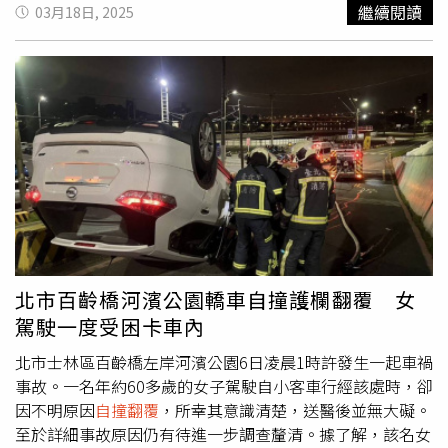
繼續閱讀
03月18日, 2025
北市百齡橋河濱公園轎車自撞護欄翻覆 女
駕駛一度受困卡車內
北市士林區百齡橋左岸河濱公園6日凌晨1時許發生一起車禍
事故。一名年約60多歲的女子駕駛自小客車行經該處時，卻
因不明原因
自撞翻覆
，所幸其意識清楚，送醫後並無大礙。
至於詳細事故原因仍有待進一步調查釐清。據了解，該名女