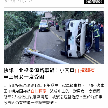
繼續閱讀
05月06日, 2025
隨即報警處理。新北市消防局獲報後迅速派遣救護人員到
場，將吳男及陳女救出車外，陳女因身體多處擦挫傷，由救
護車送往新店耕莘醫院接受治療，所幸無生命危險，吳男則
表示身體無大礙，當場婉拒送醫，警方對吳男進行酒測，結
果顯示無酒精反應，排除酒駕可能。目前翻覆車輛已由拖吊
車排除，道路交通恢復順暢。警方表示，仍將釐清車輛是否
有其他機械故障或其他潛在肇事因素，整起事故的詳細原因
仍待進一步調查。
快訊／北投泉源路車禍！小客車
自撞翻覆
車上男女一度受困
北市北投區泉源路18日下午發生一起車禍事故。一輛小客車
因不明原因突然
自撞翻覆
，造成車上的一對男女一度受困，
所幸2人被救出後意識清楚，被緊急送醫治療。至於詳細事
故原因仍有待進一步調查釐清。