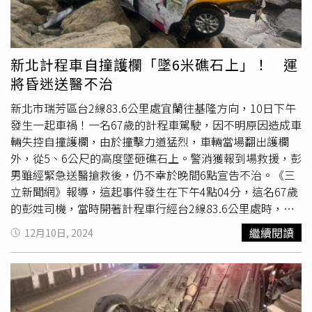
新北計程車自撞護欄「墜6米礁石上」！ 運
將昏迷送醫不治
新北市瑞芳區台2線83.6公里處宜蘭往基隆方向，10日下午
發生一起車禍！一名67歲的計程車駕駛，因不明原因造成車
輛失控自撞護欄，由於撞擊力道猛烈，車輛當場翻出護欄
外，從5、6公尺的高度墜砸礁石上。警消獲報到場救援，彭
男雖經緊急送醫搶救後，仍不幸於晚間6點宣告不治。《三
立新聞網》報導，這起事件發生在下午4點04分，這名67歲
的彭姓司機，當時開著計程車行經台2線83.6公里處時，因
不明原因自撞護欄，因為撞擊力道十分猛烈，整輛計程車瞬
繼續閱讀
12月10日, 2024
間翻出護欄，墜落至礁石上。警消獲報後趕抵現場，迅速救
出受困的彭男，經檢傷後發現彭男意識模糊，頭部有撕裂
傷，隨即將人送往基隆長庚醫院救治，但到院前突然失去生
命跡象，目前醫師仍在搶救中，至於詳細事故經過及原因，
仍待警方進一步調查釐清。 彭男駕駛計程車行經台2線83.6