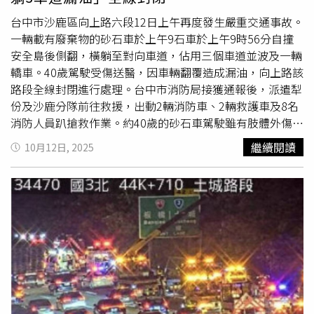
台中市沙鹿區向上路六段12日上午再度發生嚴重交通事故。
一輛載有廢棄物的砂石車於上午9石車於上午9時56分自撞
安全島後側翻，橫躺至對向車道，佔用三個車道並波及一輛
轎車。40歲駕駛受傷送醫，因車輛翻覆造成漏油，向上路該
路段全線封閉進行處理。台中市消防局接獲通報後，派遣犁
份及沙鹿分隊前往救援，出動2輛消防車、2輛救護車及8名
消防人員趴搶救作業。約40歲的砂石車駕駛雖有肢體外傷，
但意識清醒未受困車內，已由光田醫院救護車送醫治療。遭
繼續閱讀
10月12日, 2025
波及的轎車前保險桿受損，所幸駕駛與乘客均未受傷。事故
造成油料外漏，消防人員已通報環保局前往處理。由於向上
路六段坡度大、車流量高，該路段過去事故頻傳。警方目前
封鎖現場並實施交通管制，全線暫時封閉，正釐清事故原
因。