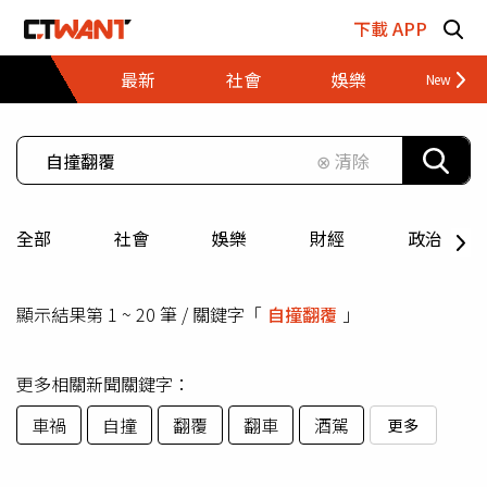
跳至主要內容區塊
下載 APP
最新
社會
娛樂
財經
⊗ 清除
全部
社會
娛樂
財經
政治
顯示結果第 1 ~ 20 筆 / 關鍵字「
自撞翻覆
」
更多相關新聞關鍵字：
車禍
自撞
翻覆
翻車
酒駕
更多