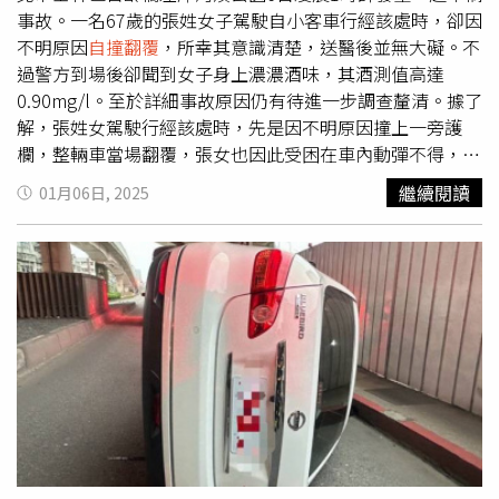
事故。一名67歲的張姓女子駕駛自小客車行經該處時，卻因
不明原因
自撞翻覆
，所幸其意識清楚，送醫後並無大礙。不
過警方到場後卻聞到女子身上濃濃酒味，其酒測值高達
0.90mg/l。至於詳細事故原因仍有待進一步調查釐清。據了
解，張姓女駕駛行經該處時，先是因不明原因撞上一旁護
欄，整輛車當場翻覆，張女也因此受困在車內動彈不得，警
消獲報到場後也立即協助駕駛脫困，所幸其識清楚，無明顯
繼續閱讀
01月06日, 2025
外傷，送新光醫院救治。不過警方到場時，卻聞到女子身上
散發濃濃酒味，經酒測後果然發現其酒駕，酒測值更高達
0.90mg/l，後續也依違反公共危險罪嫌將其送辦。士林分局
呼籲酒後不開車，開車不喝酒，以維護自身及其他用路人行
車安全。