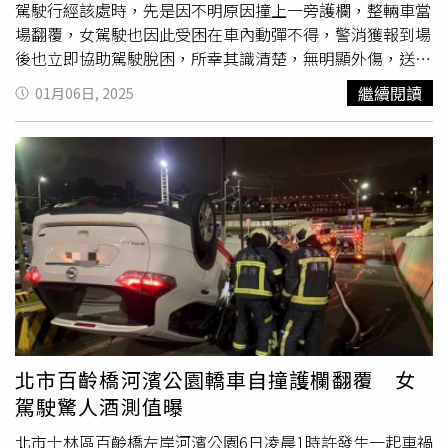
駕駛行經該處時，先是因不明原因撞上一旁護欄，整輛車當
場翻覆，女駕駛也因此受困在車內動彈不得，警消獲報到場
後也立即協助駕駛脫困，所幸其識清楚，無明顯外傷，送新
光醫院救治。
繼續閱讀
01月06日, 2025
北市百齡橋河濱公園轎車自撞護欄翻覆 女
駕駛驚人酒測值曝
北市士林區百齡橋左岸河濱公園6日凌晨1時許發生一起車禍