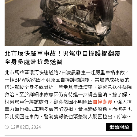
公里處時
自撞翻覆
至礁岩上。（圖／三立新聞網）
北市環快嚴重事故！男駕車自撞護欄翻覆
全身多處骨折急送醫
北市萬華區環河快速道路2日凌晨發生一起嚴重車禍事故。
一輛BMW突然因不明原因自撞護欄翻覆，當場造成46歲的
柯姓駕駛全身多處骨折，所幸其意識清楚，被緊急送往醫院
救治。至於詳細事故原因仍有待進一步調查釐清。據了解，
柯男駕車行經該處時，卻突然因不明原因
自撞翻覆
，強大撞
擊力道也造成車輛多處凹陷毀損，當場變成廢鐵。而柯男也
因此受困在車內，警消獲報後也緊急將人脫困拉出，所幸其
意識清楚，但全身有多處骨折。至於詳細事故原因仍有待進
繼續閱讀
12月02日, 2024
一步調查釐清。