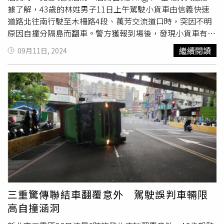
據了解，43歲的林姓男子11日上午駕駛小貨車由信義快速
道路北往南行駛至木柵路4段、萬芳交流道口時，突因不明
原因自撞分隔島而翻車。警方獲報到場後，發現小貨車有漏
油情形，且影響道路交通甚鉅，緊急通報拖吊車及環保局到
繼續閱讀
09月11日, 2024
場協助，所幸整起事故中，林姓男子僅受輕傷並無大礙。不
過警方依規定對林男進行酒測時卻發現，林男酒測值
0.27mg/l，明顯酒駕，當場依公共危險罪將林男送辦。文一
警呼籲民眾切勿心存僥倖，酒後、宿醉駕車不僅害人亦害
己，本分局已針對易肇事或常發現酒駕路段、時段加強執
法，防制交通事故發生。
三重驚傳聯結車翻覆意外 駕駛誤判車輛限
高自撞涵洞