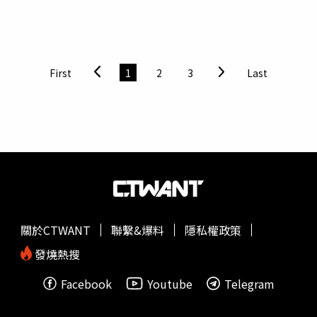
處，當時一輛自小客車行駛中線車道疑因路面散落碎石致操
作不當，造成車輛失控自撞內側護欄翻覆，車內兩人受傷，
分別為22歲歐姓男子頭部輕微外傷、51歲陳姓女子肢體疼
痛，兩人皆由大湳消防分隊送往部立桃園醫院。據悉，車禍
First
1
2
3
Last
發生後，有路過的兩名女子擔心後車撞上，其中這名低胸高
衩辣妹於是就下車站在路中間指揮交通，引起不少經過的車
輛注意，成為國道最美風景。這位身材姣好的正妹事後被證
實，原來是小有名氣的網紅張舒晴Annie，IG擁有超過66萬
人追蹤，更是知名電子大廠SONY電玩PS系列產品展場御用
的show girl，而本人事後也發限動講述目睹車禍現場狀況，
呼籲大家開車上路要小心。熱心指揮交通的辣妹事後發限動
講述目睹車禍現場狀況。（圖／翻攝自IG）
關於CTWANT
聯繫&爆料
隱私權政策
發燒熱搜
Facebook
Youtube
Telegram