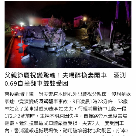
父親節慶祝變驚魂！夫喝醉換妻開車 酒測
0.69自撞翻車雙雙受困
南投縣埔里鎮一對夫妻原本開心外出慶祝父親節，沒想到返
家途中竟演變成酒駕翻車事故，9日凌晨1時28分許，58歲
林姓女子駕車搭載60歲李姓丈夫，行經埔里鎮中山路一段
172之2號前時，車輛不明原因失控，自撞路旁水溝後當場
翻覆。猛烈撞擊造成車體嚴重受損，夫妻2人一度受困車
內，警消獲報趕抵現場後，動用破壞器材協助脫困，所幸2