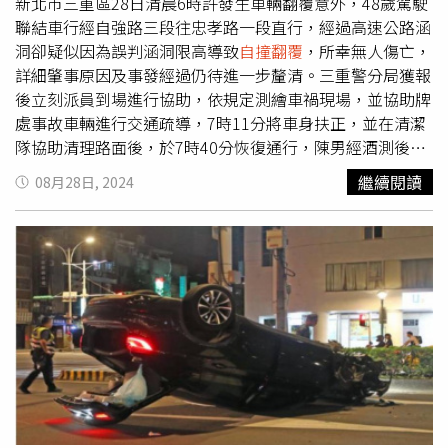
新北市三重區28日清晨6時許發生車輛翻覆意外，48歲駕駛
聯結車行經自強路三段往忠孝路一段直行，經過高速公路涵
洞卻疑似因為誤判涵洞限高導致
自撞翻覆
，所幸無人傷亡，
詳細肇事原因及事發經過仍待進一步釐清。三重警分局獲報
後立刻派員到場進行協助，依規定測繪車禍現場，並協助牌
處事故車輛進行交通疏導，7時11分將車身扶正，並在清潔
隊協助清理路面後，於7時40分恢復通行，陳男經酒測後數
值為0，脫困後人無大礙。警方對陳姓駕駛依60條2項2、3
繼續閱讀
08月28日, 2024
款不遵守公路或警察機關，依第五條規定所發布命令。（禁
行路段）、:不遵守道路交通標誌、標線、號誌之指示。
（限高4.1公尺）進行交通違規開罰。