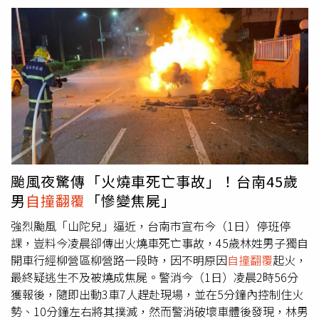
颱風夜驚傳「火燒車死亡事故」！台南45歲
男
自撞翻覆
「慘變焦屍」
強烈颱風「山陀兒」逼近，台南市宣布今（1日）停班停
課，豈料今凌晨卻傳出火燒車死亡事故，45歲林姓男子獨自
開車行經柳營區柳營路一段時，因不明原因
自撞翻覆
起火，
最終疑逃生不及被燒成焦屍。警消今（1日）凌晨2時56分
獲報後，隨即出動3車7人趕赴現場，並在5分鐘內控制住火
勢、10分鐘左右將其撲滅，然而警消破壞車體後發現，林男