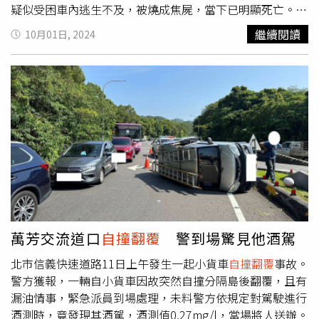
疑似受困車內逃生不及，被燒成焦屍，當下已明顯死亡。45
歲林姓男子獨自開車行經柳營區柳營路一段，因不明原因
自
繼續閱讀
10月01日, 2024
撞翻覆
起火，最終疑逃生不及被燒成焦屍。（圖／翻攝畫
面）據悉，該車輛並非死者所有，因此死者生前要開往何
處，以及詳細的肇事原因，仍待警方通知車主前來調查釐
清。
萬芳交流道口
自撞翻覆
警到場驚見他酒駕
北市信義快速道路11日上午發生一起小貨車
自撞翻覆
事故。
警方獲報，一輛自小貨車因故突然自撞分隔島後翻覆，且有
漏油情事，緊急派員到場處理，未料警方依規定對駕駛進行
酒測時，竟發現其酒駕，酒測值0.27mg/l，當場將人送辦。