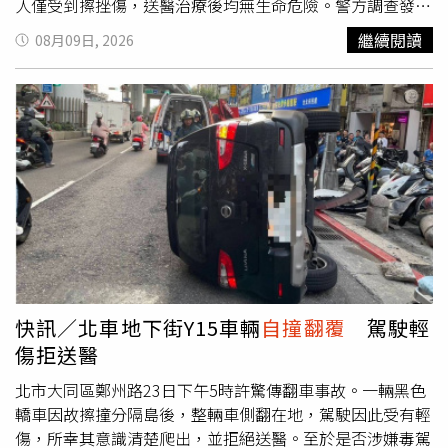
人僅受到擦挫傷，送醫治療後均無生命危險。警方調查發
現，夫妻2人當天外出慶祝父親節，期間雙方都有飲酒，其
繼續閱讀
08月09日, 2026
中李男喝得較多，因此返家時改由妻子林女負責開車。警方
為釐清事故發生時究竟由誰駕駛，進一步調閱車內行車記錄
器，確認當時坐在駕駛座、實際開車的人就是林女，而林女
面對警方詢問時，也坦承自己先前同樣有喝酒。警方依法對
林女進行酒測，結果酒測值竟高達每公升0.69毫克，已明顯
超過法定標準。原本夫妻可能是考量丈夫飲酒較多，才決定
「換人開車」，沒想到妻子本身也喝了酒，最終返家途中發
生
自撞翻覆
事故，慶祝父親節的行程意外變成一場驚魂記。
所幸這起事故並未波及其他人車，夫妻2人經救出送醫後，
均只有擦挫傷，沒有生命危險。警方後續將林女依公共危險
罪嫌偵辦，至於車輛為何突然失控、自撞水溝，以及確切肇
事原因與相關責任，仍有待警方進一步調查釐清。警方也藉
快訊／北車地下街Y15車輛
自撞翻覆
駕駛輕
此提醒民眾，聚餐飲酒後千萬不要抱持「喝得比較少就能開
傷拒送醫
車」的僥倖心態，只要飲酒就應避免駕車，可改搭計程車、
大眾運輸工具或尋找未飲酒的親友接送。酒後駕車不僅可能
北市大同區鄭州路23日下午5時許驚傳翻車事故。一輛黑色
面臨刑事責任，一旦發生事故，更可能危及自己、乘客以及
轎車因故擦撞分隔島後，整輛車側翻在地，駕駛因此受有輕
其他用路人的生命安全。
傷，所幸其意識清楚爬出，並拒絕送醫。至於是否涉嫌毒駕