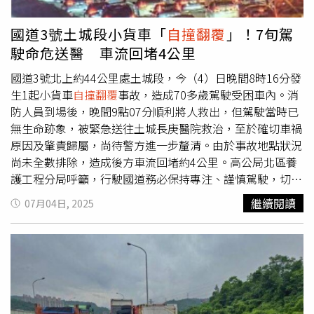
國道3號土城段小貨車「
自撞翻覆
」！7旬駕
駛命危送醫 車流回堵4公里
國道3號北上約44公里處土城段，今（4）日晚間8時16分發
生1起小貨車
自撞翻覆
事故，造成70多歲駕駛受困車內。消
防人員到場後，晚間9點07分順利將人救出，但駕駛當時已
無生命跡象，被緊急送往土城長庚醫院救治，至於確切車禍
原因及肇責歸屬，尚待警方進一步釐清。由於事故地點狀況
尚未全數排除，造成後方車流回堵約4公里。高公局北區養
護工程分局呼籲，行駛國道務必保持專注、謹慎駕駛，切勿
分心或疲勞駕車，如遇突發狀況才能及時反應、降低事故發
繼續閱讀
07月04日, 2025
生的風險。