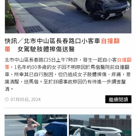
快訊／北市中山區長春路口小客車
自撞翻
覆
女駕駛肢體擦傷送醫
北市中山區長春路口5日上午7時許，發生一起自小客
自撞翻
覆
，1名年約30多歲的女子因不明原因於馬偕醫院前自撞翻
車，所幸其已自行脫困，但仍造成女子肢體擦傷、疼痛，意
識清醒，送馬偕。至於詳細事故原因仍有待進一步調查釐
清。
繼續閱讀
07月05日, 2024