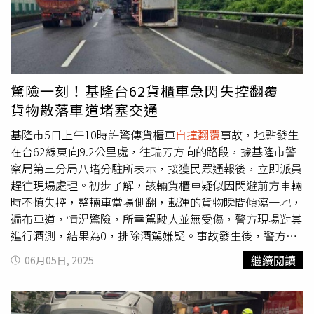
驚險一刻！基隆台62貨櫃車急閃失控翻覆
貨物散落車道堵塞交通
基隆市5日上午10時許驚傳貨櫃車
自撞翻覆
事故，地點發生
在台62線東向9.2公里處，往瑞芳方向的路段，據基隆市警
察局第三分局八堵分駐所表示，接獲民眾通報後，立即派員
趕往現場處理。初步了解，該輛貨櫃車疑似因閃避前方車輛
時不慎失控，整輛車當場側翻，載運的貨物瞬間傾瀉一地，
遍布車道，情況驚險，所幸駕駛人並無受傷，警方現場對其
進行酒測，結果為0，排除酒駕嫌疑。事故發生後，警方迅
速展開交通疏導，避免更多車輛受困或追撞，另也通知拖吊
繼續閱讀
06月05日, 2025
車及公路單位前來協助，積極清理事故現場並恢復交通秩
序，由於車道一度嚴重受阻，造成當地行車一度回堵，提醒
用路人行經該路段須特別小心。至於事故的確切原因及責任