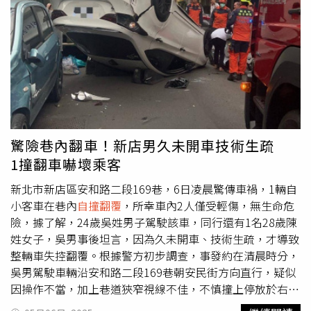
歸屬，目前仍由警方進一步調查釐清，提醒駕駛朋友，行駛
高速公路務必保持安全車距，避免類似事故再度發生。
驚險巷內翻車！新店男久未開車技術生疏
1撞翻車嚇壞乘客
新北市新店區安和路二段169巷，6日凌晨驚傳車禍，1輛自
小客車在巷內
自撞翻覆
，所幸車內2人僅受輕傷，無生命危
險，據了解，24歲吳姓男子駕駛該車，同行還有1名28歲陳
姓女子，吳男事後坦言，因為久未開車、技術生疏，才導致
整輛車失控翻覆。根據警方初步調查，事發約在清晨時分，
吳男駕駛車輛沿安和路二段169巷朝安民街方向直行，疑似
因操作不當，加上巷道狹窄視線不佳，不慎撞上停放於右側
的路邊車輛，導致自車失控翻覆，巨大聲響驚動周邊住戶，