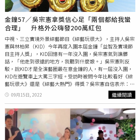
金鐘57／吳宗憲拿獎信心足「兩個都給我蠻
合理」 升格外公嗨發200萬紅包
中視、三立實境外景綜藝節目《綜藝玩很大》，主持人吳宗
憲與林柏昇（KID）今年再度入圍本屆金鐘「益智及實境節
目主持人獎」，KID回憶有一年沒入圍，吳宗憲氣到譙髒
話，「他走到很遠的地方，我聽到什麼娘。」吳宗憲則反
駁，說KID才是全演藝圈最在意金鐘的人，有一屆沒入圍，
KID在遊覽車上大罵三字經。受訪時被問今年比較看好《綜
藝玩很大》還是《綜藝大熱門》得獎？吳宗憲自信表示：
「如果兩個都給我也蠻合理。」吳宗憲二女兒吳則含日前宣
繼續閱讀
09月15日, 2022
布懷上女兒，吳宗憲開心透露將發給女兒200萬大紅包。
（圖／劉耿豪攝）不過今年入圍對手都頗強勁，其中「綜藝
節目主持人獎」將對上黃子佼領銜的《婚禮歌手》共同爭
獎，吳宗憲則搞笑，說：「婚禮歌手喔？那個COPY國外，
就是會去人家婚禮唱的嘛。」被問是在嗆黃子佼嗎？吳宗憲
表示：「沒關係！無傷大雅。」至於另個對手，睽違14年以