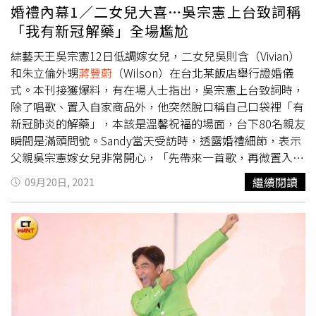
父女時，從另一邊溜上樓，相當低調。曾獲2座金鐘主持人
婚禮內幕1／二女兒大喜…吳宗憲上台致詞稱
獎的吳姍儒（右），今年又再度以《36題愛上你》入圍本屆
「我有新冠解藥」全場尷尬
金鐘「綜藝節目主持人獎」，主持功力備受肯定。（圖／公
視提供）堪稱最強星二代的吳姍儒，在演藝圈短短8年時
綜藝天王吳宗憲12日低調嫁女兒，二女兒吳則含（Vivian）
間，就拿下2座金鐘主持人獎，今年又再度以《36題愛上
和朱立倫外甥
蔣豐蔚
（Wilson）在台北某飯店舉行證婚儀
你》和搭檔炎亞綸、唐綺陽一同入圍本屆金鐘「綜藝節目主
式。本刊接獲爆料，有在場人士指出，吳宗憲上台致詞時，
持人獎」。除演藝事業外，吳姍副業「無聊咖啡」雖然收到
除了唱歌、置入自家商品外，他突然脫口稱自己口袋裡「有
疫情影響，但生意仍算是穩定，但上月她也透露要在明年收
新冠肺炎的解藥」，本該是溫馨祝福的場面，台下80名親友
掉實體店面的意願，「雖然這邊有固定客源，但是訓練好的
瞬間是滿頭問號。Sandy當天受訪時，透露婚禮細節，表示
話也可以把客人轉線上，對我們來說沒太大損失。」似乎早
父親吳宗憲嫁女兒非常開心，「先帶來一首歌，再微置入產
已打算把多一點時間放在家庭上。對於大女兒吳姍儒結婚一
品」，因為男方爸爸是佛教徒，仍為基督徒小倆口唸聖經，
繼續閱讀
09月20日, 2021
事，記者致電吳宗憲，至截稿前未獲任何回應。
吳宗憲發揮幽默感，在台上開玩笑說要唸法華經回敬，被
Sandy阻止便作罷。據了解，向來妙語如珠暢所欲言的吳宗
憲，當著台下眾多政商親友，好康相報地推薦了自己的商品
外，突然宣布說他已拿到新冠肺炎的解藥，且信誓旦旦保證
絕對藥到病除，「吃了三天就能痊癒」、「藥現在就在我的
口袋裡」、「只送不賣收入做公益」！讓原本笑中帶淚的場
面氣氛突變。據悉吳宗憲已不只一次向人提到有新冠肺炎解
藥，還說要傾力去支持生產，但會在女兒婚禮上提到這件