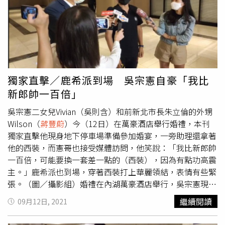
／娛樂組）而吳宗憲已換上白色襯衫，和大女兒吳姍儒一起
現身媒體前，吳姍儒一席長袖黃色禮服，配上銀色高跟鞋、
公主頭，造型類似《美女與野獸》裡的貝兒，父女倆開心溢
於言表，而吳姍儒的男友也悄悄穿現身，他穿著黑色西裝配
上白球鞋，趁著媒體搶拍吳宗憲父女時，從另一邊溜上樓。
鹿希派和吳奕佳在工作人員帶領下入場。（圖／娛樂組）朱
立倫灰西裝配紫色領帶到場，笑說要祝新人百年好合。（圖
獨家直擊／鹿希派到場 吳宗憲自豪「我比
／娛樂組）而吳家三女兒吳奕佳則穿著平口黑色紗裙禮服，
新郎帥一百倍」
露出香肩，配上一雙綁帶高跟涼鞋，和鹿希派一起在工作人
員帶領下進場。
吳宗憲二女兒Vivian（吳則含）和前新北市長朱立倫的外甥
Wilson（
蔣豐蔚
）今（12日）在萬豪酒店舉行婚禮，本刊
獨家直擊他現身地下停車場準備參加婚宴，一旁助理還拿著
他的西裝，而憲哥也接受媒體訪問，他笑說：「我比新郎帥
一百倍，可能要換一套差一點的（西裝），因為有點功高震
主。」鹿希派也到場，穿著西裝打上華麗領結，表情有些緊
張。（圖／攝影組）婚禮在內湖萬豪酒店舉行，吳宗憲現身
沒多久，兒子鹿希派也到場，他穿著西裝，打上華麗領結，
繼續閱讀
09月12日, 2021
梳著一頭帥髮走進現場；而吳宗憲特地在還沒換衣服時，先
出來接受媒體訪問，他表示：「全世界都沒有通知，本來東