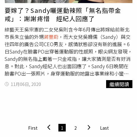
夫老妻，在她與身旁友人繼續話家常的同時，Wilson邊打電
要嫁了？Sandy曬運動辣照「無名指帶金
話邊向剛抵達的友人揮手示意，隨後一同進入店內享用美
戒」：謝謝疼惜 經紀人回應了
食。吃宵夜時，小倆口各吃各的，偶爾和朋友聊幾句，互動
有如老夫老妻一般。（圖／本刊攝影組）十一點五十分，眾
綜藝天王吳宗憲的二女兒吳則含今年6月傳出將嫁給前新北
人飽餐後走出餐廳，繼續在店外小聊幾句才相互道別，
市長朱立倫的外甥
蔣豐蔚
，而大女兒吳姍儒（Sandy）與交
Vivian同樣自己開車載著女性友人離去，Wilson則駕車載著
往四年的廣告公司CEO男友，感情狀態卻沒有新的進展。6
同行男性友人，中途放對方在捷運站附近下車後，獨自駕車
日Sandy在臉書PO出穿著運動服的性感照，眼尖網友發現，
回內湖。可見Vivian和Wilson雖已訂下親事，仍保持婚前的
Sandy的無名指上戴著一只金戒指，讓大家猜測是否有好消
神祕感，並未提前展開同居生活。填飽肚子後Vivian戴上口
息。對此，Sandy經紀人也出面回應了。Sandy 6日晚間在
罩，與Wilson一同步出餐廳。（圖／本刊攝影組）今年六
臉書PO出一張照片，身穿運動服的她露出事業線和小蠻
月，Vivian答應Wilson的求婚，老爸吳宗憲也已認可這位準
腰，相當性感，貼文也引述聖經裡的一段話，底下更寫道
繼續閱讀
11月06日, 2020
女婿，稱讚對方是不錯的孩子，表示「緣分就是這樣，我只
「謝謝陪伴」、「謝謝疼惜」，眼尖的網友還發現Sandy左
能樂觀其成。」還爆料女兒想辦海島婚禮，可能會包機出
手無名指上戴了一只金戒指，搭配內文，讓網友聯想是否有
國，「費用就由爸爸來負擔，沒問題，嫁女兒就這麼兩、三
了好消息，紛紛留言「恭喜」、「被套牢了嗎？」、「有喜
次。」據了解，Vivian的作風不似姊姊Sandy這般高調，縱
了嗎？」（圖／翻攝吳姍儒臉書）根據《鏡週刊》報導，
使家裡有大明星，自己也有高顏值，但對螢光幕前的生活完
Sandy經紀人稍早出面回應，表示Sandy手上的戒指已經穿
全沒興趣。今年父親節吳宗憲跟4個小孩一起吃飯，由於二
戴多年，貼文內容只是在感謝上帝，並強調若有好消息一定
First
1
2
Last
女兒Vivian和三女兒Olivia並非公眾人物，特地用笑臉貼圖遮
會通知大家。