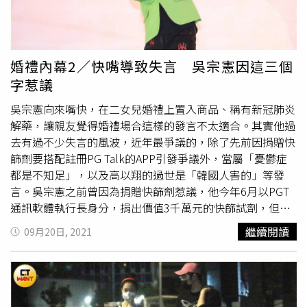
事，令台下不少親友微錯愕也微尷尬。吳宗憲在婚禮上又說
又唱又置入，還提及有新冠肺炎解藥，對父親在婚禮上的表
現，吳姍儒覺得滿可愛的。（圖／翻攝自吳姍儒臉書）其實
Sandy當天有提到：「他個性就是這樣，越緊張感動，他就
婚禮內幕2／快嘴導致失言 吳宗憲因這三個
會越用各種開玩笑的方式帶過，我覺得其實看了滿可愛
字惹議
的。」更說吳宗憲罕見地準備了3大張歌詞，帶著上台唱，
Sandy也沒見過他這樣的一面：「那是緊張吧！」只是天王
吳宗憲向來嘴快，在二女兒婚禮上置入商品、稱有新冠肺炎
的緊張方式，可能讓其他親友不太能理解。Sandy也說，吳
解藥，讓親友覺得婚禮場合這樣的發言不太適合。其實他過
宗憲在場內的反應就是一個父親，在鏡頭外，他一直忙著拿
去有過不少失言的風波，近年最爭議的，除了先前因捐贈快
手機偷拍女兒Vivian，來到接吻環節時，受祝福的小倆口害
篩劑要搭配註冊PG Talk的APP引發爭議外，當屬「憂鬱症
羞地接吻，吳宗憲卻突然說：「再一次！我沒拍到！」感人
都是不知足」，以及高以翔的過世是「韓國人害的」等發
的拜別場面，吳宗憲也強忍著沒讓眼淚掉出來，Sandy笑說
言。吳宗憲之前曾因為捐贈快篩劑惹議，他今年6月以PGT
都是現場燈光太強，讓害羞的父親難以釋放。吳宗憲在婚禮
通訊軟體執行長身分，捐出價值3千萬元的快篩試劑，但新
上流露出不捨女兒出嫁的神情，令人動容。（圖／翻攝自吳
北市永和安和里長鄧長安臉書發文指控此舉是「假好心真行
繼續閱讀
09月20日, 2021
姍儒臉書）
銷」，因申請吳宗憲的快篩試劑須註冊PG Talk的APP，有
個資問題，稱吳宗憲是「空手套白狼」。事後吳宗憲透過律
師提告，怒轟：「我是憲哥做什麼秀啊？我還不夠紅是
嗎？」「這位里長下次就選不上！」今年六月吳宗憲因捐快
篩試劑要求要先註冊PG Talk的APP引發爭議。（圖／