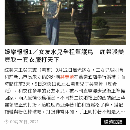
PGTalk提供）去年在《綜藝大熱門》中，吳宗憲聽聞李明
川說過去的憂鬱症狀況，脫口說出「憂鬱症患者都是因為
『不知足』，生命當中你要想的是擁有的，而不是失去
的」，引來外界抨擊，認為污名化憂鬱症患者，且沒同理
心。網友更起底他10年前訪問蔡依林時，講了同樣論點，但
事後吳宗憲反駁稱被斷章取義，認為自己沒失言，而當事人
李明川則高EQ化解：「我是真心相信憲哥是希望我能過得
娛樂報報1／女友水兒全程幫護鳥 鹿希派變
更好才會脫口而出，不如就讓我們一起告別『不知足』，迎
豐腴一套衣服打天下
向『知足常樂』吧！」而2019年吳宗憲談到高以翔在大陸
錄節目猝死，一句「韓國人害的，韓國綜藝太智障了」，讓
綜藝天王吳宗憲（憲哥）9月12日風光嫁女，二女兒吳則含
南韓網友覺得莫名其妙且憤怒，覺得是瘋子的邏輯，他則回
和前新北市長朱立倫的外甥
蔣豐蔚
在萬豪酒店舉行婚禮；而
應，要大家深思「韓國人害的」這句話背後意義，是呼籲韓
時間往前3天，9日深夜11點左右憲哥兒子吳睿軒（鹿希
國演藝文化要健康一點，「韓國的演藝文化，確實讓他們在
派），和交往多年的女友水兒，被本刊直擊漫步過街正準備
全世界賺到了大把的鈔票，但是這種把藝人當作神經病的真
回家，兩人感情依舊穩定。不同於二姊婚禮上的西裝配上華
人秀，不值得推崇。」去年吳宗憲曾在節目上表示憂鬱症是
麗領結正式打扮，這晚鹿希派穿著T恤和寬鬆格子褲，搭配
因為「不知足」，被批沒有同理心。（圖／翻攝自網路）
拖鞋與粉色棒球帽，打扮非常休閒，手上則拎著不知是人食
還是鳥食，裝了滿滿一袋；身旁的水兒穿著寬版連身工作
繼續閱讀
09月20日, 2021
褲，正小心翼翼地捧著鹿希派的愛鳥「鸚兒」，也許是鳥籠