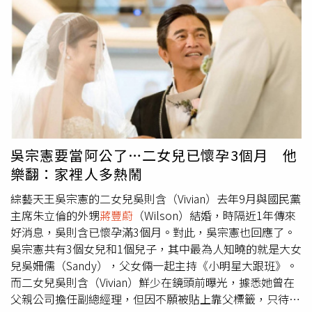
明年春天。去年9月12日二女兒舉辦婚宴，吳宗憲在婚禮現
場接受媒體訪問，臉上滿是喜悅。（圖／本刊攝影組）對於
二女兒吳則含Vivian的懷孕喜訊，吳宗憲說二女兒剛懷孕就
馬上告訴他，還特別告誡未滿3個月不要「大嘴巴」，更表
示他二女兒計畫生3個，懷孕至今也沒有任何不適，十分順
利。Vivian雖有個綜藝天王老爸，但和大姐吳姍儒不同，她
鮮少現身螢光幕前，個性獨立的她，不願被說靠爸，曾在吳
宗憲經營的公司擔任副總經理，但只待了3個月就離職，轉
往到貿易公司闖蕩。而她的夫婿Wilson今年31歲，據悉是
吳宗憲要當阿公了…二女兒已懷孕3個月 他
個年輕有為的CEO，曾任蓋米執行長、威督國際創辦人、中
樂翻：家裡人多熱鬧
華i創客國際交流協會理事長等職務。
綜藝天王吳宗憲的二女兒吳則含（Vivian）去年9月與國民黨
主席朱立倫的外甥
蔣豐蔚
（Wilson）結婚，時隔近1年傳來
好消息，吳則含已懷孕滿3個月。對此，吳宗憲也回應了。
吳宗憲共有3個女兒和1個兒子，其中最為人知曉的就是大女
兒吳姍儒（Sandy），父女倆一起主持《小明星大跟班》。
而二女兒吳則含（Vivian）鮮少在鏡頭前曝光，據悉她曾在
父親公司擔任副總經理，但因不願被貼上靠父標籤，只待了