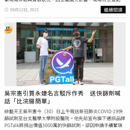
（圖／攝影組）吳宗憲在颱風天嫁女兒，風雨攪局，本刊直
繼續閱讀
09月12日, 2021
擊颱風天中伴娘裙擺飛揚，家人賓客陸續來到，現場看起來
雖有些混亂，但仍充滿著溫馨氣氛。萬豪酒店的電子顯示螢
幕也秀出「蔣吳府聯姻」，並寫著下午三點到五點半是證婚
儀式。伴娘團準備入場，外頭風雨交加，仍不減溫馨氣氛。
（圖／攝影組）萬豪酒店的電子螢幕上顯示今天有「蔣吳府
聯姻」。（圖／攝影組）Vivian雖有個綜藝天王老爸，但和
大姐吳姍儒不同，她鮮少現身螢光幕前，個性獨立的她，不
願被說靠爸，曾在吳宗憲經營的公司擔任副總經理，但只待
了3個月就離職，轉往到貿易公司闖蕩。而她的夫婿Wilson
今年30歲，據悉是個年輕有為的CEO，曾任蓋米執行長、威
督國際創辦人、中華i創客國際交流協會理事長等職務。
吳宗憲引賈永婕名言駁斥作秀 送快篩劑喊
話「比浣腸簡單」
綜藝天王吳宗憲今（30）日上午親送新冠肺炎COVID-19快
篩試劑至台北醫學大學附設醫院。他先前宣布旗下通訊品牌
PGTalk將捐出價值3000萬的快篩試劑，卻因申請手續繁瑣