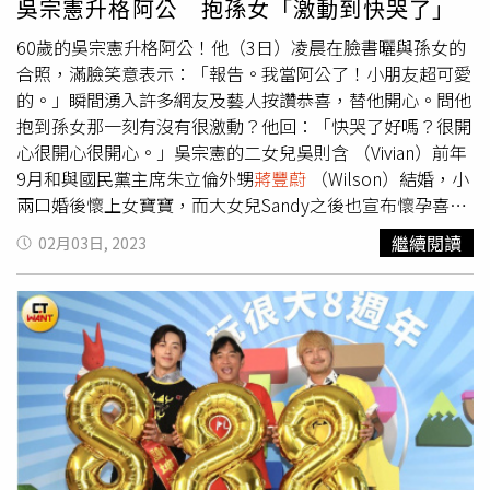
吳宗憲升格阿公 抱孫女「激動到快哭了」
合照，掀起網友熱議，網友也留言表示「爸爸的心肝寶
60歲的吳宗憲升格阿公！他（3日）凌晨在臉書曬與孫女的
貝」、「父女難得同框」、「感情真好」、「好美」，親密
合照，滿臉笑意表示：「報告。我當阿公了！小朋友超可愛
關係羨煞眾人。
的。」瞬間湧入許多網友及藝人按讚恭喜，替他開心。問他
抱到孫女那一刻有沒有很激動？他回：「快哭了好嗎？很開
心很開心很開心。」吳宗憲的二女兒吳則含 （Vivian）前年
9月和與國民黨主席朱立倫外甥
蔣豐蔚
（Wilson）結婚，小
兩口婚後懷上女寶寶，而大女兒Sandy之後也宣布懷孕喜
訊，預產期為今年2、3月，孫子也即將報到，讓吳宗憲開心
繼續閱讀
02月03日, 2023
不已。而吳宗憲先前說過二女兒懷的是女寶寶所以會準備
200萬大紅包，還開玩笑說Sandy因為是兒子就減半，只能
拿100萬，一度讓Sandy聽了好氣又好笑。