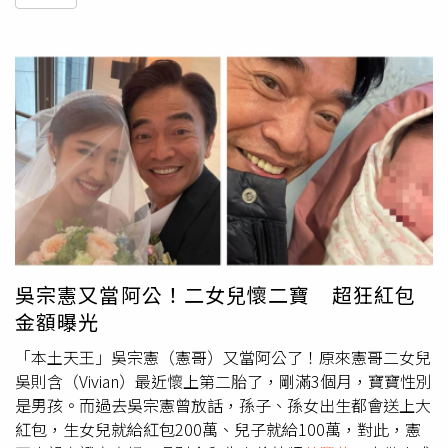
吳宗憲又當阿公！二女兒懷二寶 超狂紅包
金額曝光
「本土天王」吳宗憲（憲哥）又當阿公了！原來憲哥二女兒
吳則含（Vivian）最近懷上第二胎了，剛滿3個月，寶寶性別
是男孩。而過去吳宗憲曾放話，孫子、孫女出生都會送上大
紅包，生女兒就給紅包200萬、兒子就給100萬，對此，憲