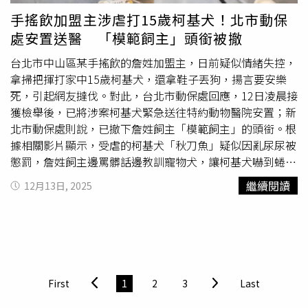
人便透過牙醫診所粉專聲明回應，強調詹先生
虐狗
試「個人
手搖飲加盟主涉虐打15歲柯基犬！北市動保
行為」，與他經營的牙醫診所完全無關，應由詹先生自行承
處安置送醫 「模範飼主」頭銜被撤
擔法律責任，請社會大眾不要牽連牙醫診所，「本人珍愛寵
物柯基犬，就此事件本人配偶之行為亦深感憤怒，絕不容
台北市中山區某手搖飲的詹姓加盟主，日前疑似情緒失控，
忍！」詹姓飼主的配偶也強調，他是在網路上看到影片時才
拿掃把揮打家中15歲柯基犬，還拿鞋子丟狗，揚言要安樂
知道此事，事件發生時並不在場，在得悉此事後，他就立即
死，引起網友撻伐。對此，台北市動保處回應，12日凌晨接
回家處理、安置愛犬，「由於事發突然，本人有許多事情必
獲檢舉後，已將涉案柯基犬緊急送往特約動物醫院安置；新
須處理，包含尋覓可以養寵物的住處與詹先生分居，先前因
北市動保處則說，已撤下詹姓飼主「模範飼主」的頭銜。根
無法進一步回應網友留言，故先隱蔽處理，懇請各界給予本
據相關影片顯示，受虐的柯基犬「秋刀魚」疑似因亂尿尿被
人一些時間。謝謝。」詹姓飼主的配偶提及，12日下午4時
懲罰，詹姓飼主邊罵髒話邊教訓寵物犬，讓柯基犬嚇到蜷縮
許，動保處通知他狗狗血檢無問題，他原本打算領回後帶回
在角落不斷發抖，詹姓飼主還將影片上傳網路，並寫下「誰
繼續閱讀
12月13日, 2025
安置貓咪的分居地方陪伴照顧，但下午6時許他前往接狗狗
要養？送他，不然我就把牠安樂死」、「（就算）牠20歲，
前，動保處臨時告知要做進一步詳細檢查故無法領回，他認
我還是會這樣對牠」。據悉，詹姓飼主2023年才獲新北市
同有其必要並願意配合，但還是前往遞送狗狗唯一可以吃的
政府「年度狂犬業務執行績效評鑑」的「金飯碗」獎項，被
飼料，目前動保處已將貓咪晶片過給他，依照建議狗狗先暫
譽為「模範飼主」，當時他在獲獎時曾說，寶貝柯基是家庭
不過給他，「稍早本人聲明與詹先生為配偶，目的僅止於說
的一員，不僅會替牠刷牙，還會親自下廚把關飲食，讓狗狗
明二人目前的法律關係，無意為其開脫。對於後續毛孩子們
有更好的抵抗力，如今卻爆疑似
虐狗
，讓愛狗形象崩壞。對
First
1
2
3
Last
安全的承諾會堅持維護，謝謝。」牙醫診所的聲明全文如
此，台北市動保處新聞稿指出，動保處於12日凌晨接獲民眾