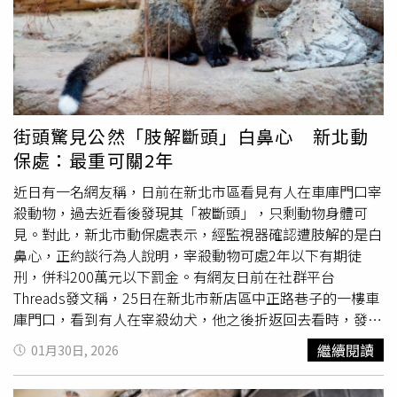
人在介入了嗎？你們這樣有必要嗎？」、「你們1個月都賺
Threads／@lin19970823）警方接獲報案到場，透過大樓
很多錢？都有辦法這樣讓你們每天閒閒的找狗，為什麼不認
及周邊監視器追查，鎖定了32歲劉姓男子，並於22日下午4
真去賺錢？」、「你們幹嘛一直找老人家麻煩」。女網友強
點10分左右將劉男帶回警局。經初步了解，劉男在嘉義從事
調，事實上他們只是想找飼主，也不知道開門的會是他父
建築工人職業，於北港鎮租房子，當時沒有與他人爭吵，疑
母，而且他們幾人是第一次來，並沒有一直來，警察光是
似是因為酒後心情不好，才將黃狗從5樓丟下去。全案訊後
「有必要嗎」這句話講了10次以上。對此，彰化縣動物防疫
依動保法函送雲林地檢署偵辦。另外，林女也補充，這隻黃
街頭驚見公然「肢解斷頭」白鼻心 新北動
所回應，根據目前掌握的證據程度及相關事證，已依《動物
狗是流浪犬，沒有固定的飼主，附近的鄰居都很照顧牠，也
保處：最重可關2年
保護法》對飼主開罰。
有給狗狗地方睡，已在那邊生活1年多，目前不開放募款。
近日有一名網友稱，日前在新北市區看見有人在車庫門口宰
殺動物，過去近看後發現其「被斷頭」，只剩動物身體可
見。對此，新北市動保處表示，經監視器確認遭肢解的是白
鼻心，正約談行為人說明，宰殺動物可處2年以下有期徒
刑，併科200萬元以下罰金。有網友日前在社群平台
Threads發文稱，25日在新北市新店區中正路巷子的一樓車
庫門口，看到有人在宰殺幼犬，他之後折返回去看時，發現
該條狗只剩沒有頭的身軀。讓他痛批「完全沒在意路人眼
繼續閱讀
01月30日, 2026
光，
虐狗
零容忍」。而原PO當下馬上報警，警方到現場
後，對方表示宰殺的是果子狸（白鼻心）。經警方調閱監視