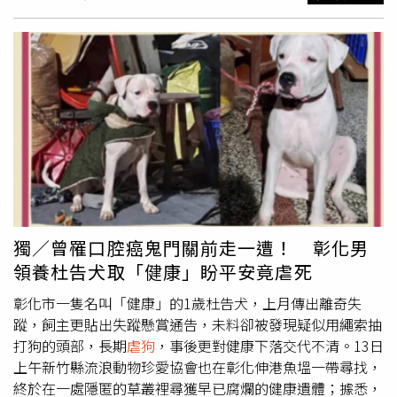
由阿布在欄位中忍受約4小時的劇痛直至斷氣，最後竟是路
過的志工發現遺體。更離譜的是，當熱心獸醫詢問狀況時，
該名管理員竟惱羞成怒，對醫護人員咆哮辱罵「殺小」，並
試圖將責任推給志工，謊稱是志工遛狗出問題，直到被醫護
反駁當天根本無人遛阿布，其推諉塞責的嘴臉才被拆穿。該
名工作人員並非首次出包，志工指出，2025年8月，比特犬
「瓦斯桶」因熱衰竭死亡，當時負責的人員就是同一位，所
內更接連發生令人髮指的虐待行為，因受傷在行政大廳安置
的貴賓犬「大貴」，竟被該管理員當眾狠踢，另一隻名為
「白菜」的狗也難逃毒腳。對於所內飼養的比特犬，該管理
員更習慣以高壓水管噴射威嚇，行徑極其粗暴。桃園市長張
獨／曾罹口腔癌鬼門關前走一遭！ 彰化男
善政揚言要讓桃園成為全台最友善寵物城市，動保處卻在處
長王得吉（右）的帶領下問題不斷，更遭批評螺絲已鬆。
領養杜告犬取「健康」盼平安竟虐死
（圖／翻攝桃園市政府官網）志工憤怒質疑：「阿布事件當
彰化市一隻名叫「健康」的1歲杜告犬，上月傳出離奇失
天，負責的獸醫師為何沒巡房？為什麼監視器又是壞的？」
蹤，飼主更貼出失蹤懸賞通告，未料卻被發現疑似用繩索抽
收容所從管理到硬體設施「螺絲全鬆」，卻從不見內部進行
打狗的頭部，長期
虐狗
，事後更對健康下落交代不清。13日
懲處，導致這群守護者淪為踐踏動物尊嚴的加害者。「收容
上午新竹縣流浪動物珍愛協會也在彰化伸港魚塭一帶尋找，
所裡到底要死多少動物你們才會覺醒？」義務動保員痛批，
終於在一處隱匿的草叢裡尋獲早已腐爛的健康遺體；據悉，
收容所上下螺絲全鬆，按照收容所的態度，「狗給你們死了