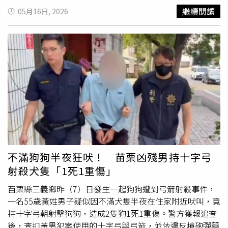
才替愛犬尋找新歸宿。其中一名受害人王小姐（化名）透
繼續閱讀
05月16日, 2026
露，羅男剛領養時還會每天分享犬隻近況，不料，才過了1
個月，卻告知她「狗走丟了」，隨即封鎖所有聯絡方式。直
到1年後，王小姐意外在短影音平台上，看見羅男帳號發布
的殘忍
虐狗
影片，才驚覺愛犬早已遭遇不測，讓她陷入無盡
的自責與失眠，「做夢都是狗狗被咬的畫面，牠流了好多
血」。從多名受害人提供的蒐證影片顯示，羅男的影音平台
帳號內充斥多段令人毛骨悚然的血腥畫面，畫面中可見一隻
獵犬和一隻柴犬正瘋狂撕咬、爭奪一隻動彈不得的小白狗，
一旁還伴隨成年男子的冷血旁白，「（小白狗）已經死了，
還在搶。」針對羅男的惡劣行為，動保志工陳女士指出，羅
男慣用手法是先透過社交平台營造溫馨形象，一旦順利領養
到狗，通常2天內就會封鎖原主人，隨後便放任家中的杜賓
不滿狗狗半夜狂吠！ 苗栗凶殘男持十字弓
犬類型的大狗對認養來的狗狗進行殘忍的捕獵與撕咬訓練。
射殺犬隻「1死1重傷」
動保志工進一步調查發現，羅男惡意騙養行為早從2018年
就開始，被騙送養的犬隻多數已被原飼主悉心照料多年，其
苗栗縣三義鄉昨（7）日發生一起狗狗遭到弓箭射殺事件，
中不乏名犬，甚至包括德國牧羊犬等大型犬，原飼主皆是以
一名55歲黃姓男子疑似因不滿犬隻半夜在住家附近吠叫，竟
「免費送養」或僅補貼微薄車資的方式交付給羅男。但早在
持十字弓朝射擊狗狗，造成2隻狗1死1重傷。警方獲報追查
2023年左右，就有警覺的飼主發現這場騙局並向警方報
後，查扣黃男犯案使用的十字弓與弓箭，並依違反槍砲彈藥