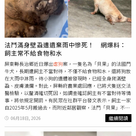
過。因為在這樣的體制下，牠們等到的，往往不是正義，而
罰，或請飼主到案說明，呼籲政府應追究飼主責任。針對此
是一次又一次的忽視。」
案，里港警分局回應，6月16日接獲民眾報案，已依動物保
護案件處理程序受理，並同步通報屏東縣政府農業處動物保
護及保育科，交由主管機關接手調查釐清案情。屏東縣政府
農業處則表示，動保科6月17日獲報後已介入調查，並將死
亡犬隻送往台大動物法醫研究室進行檢驗，以釐清確切死
法鬥滿身壁蝨遭遺棄雨中慘死！ 網爆料：
因，確認是否涉及虐待。據了解，68歲邱姓飼主在6月18日
飼主常不給食物和水
到案說明，因自己罹患失智症，經常忘記狗狗在外面，所以
沒有把狗帶進屋內，更強調自己並未虐待犬隻，平時也有餵
屏東縣長治鄉近日爆出
虐狗
案，一隻名為「貝果」的法國鬥
食，貝果後腳癱瘓是先前在桃園被車輾過所致。邱姓飼主
牛犬，長期遭飼主不當對待，不僅不給食物和水，還將狗放
說，他日前有帶貝果到附近土地公廟找其他狗一起玩，回家
在大雨中淋雨，待小狗的遺體被發現時，已經全身爬滿壁
後一時忘記貝果有沒有跟回來，直到想起並返回尋找時，就
蝨、皮膚潰爛。對此，屏縣府農業處回應，已將犬隻送交法
見到貝果的屍體。
醫檢驗，以釐清確切死因，如調查確認飼主有不當對待等情
事，將依規定開罰。有民眾在社群平台發文表示，飼主一家
自2025年5月搬過去，而附近鄰居觀察，法鬥「貝果」不僅
腳受傷不良於行，全身還爬滿壁蝨，且飼主會將貝果栓在戶
繼續閱讀
06月18日, 2026
外，常常不給食物和水，鄰居上前提醒，飼主卻說「狗是兒
子養的，我很討厭狗，看能不能渴死最好」。原PO提到，