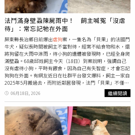
不是由上往下，而是平平的踢，丟椅子也是輕輕的，不是
砸」。鍾東錦也提到，曾與飼主商量是否沒入犬隻，但飼主
不肯，而犬隻屬於飼主的私人財產，如果強制沒入恐有訴訟
法鬥滿身壁蝨陳屍雨中！ 飼主喊冤「沒虐
問題。對此，米可白26日在臉書發文指出，巴掌打、椅子
待」：常忘記牠在外面
砸、用腳踹、刀子捅，甚至拖去撞牆，這些都有影片佐證，
但苗栗縣府在公文上卻標註「未見明確受虐事證」，因此她
屏東縣長治鄉日前爆出
虐狗
案，一隻名為「貝果」的法國鬥
質疑「這樣的處理，究竟是在保護受害的孩子，還是在縱容
牛犬，疑似長時間被飼主不當對待，經常不給食物和水，還
施暴者？這樣的執法方式，是否是在告訴更多施暴者～在苗
將狗留在大雨中淋雨，待小狗的遺體被發現時，已經全身爬
栗縣，虐待動物不需要付出代價，也不必負責？」米可白直
滿壁蝨。68歲邱姓飼主今天（18日）到案說明，強調自己
言，鍾東錦平時在粉專上維持著愛毛孩、痛恨虐待的形象，
沒有虐待小狗，平時有餵食，因為自己有失智症，才會忘記
但真正到了後續案件處理時，卻抱著「多一事不如少一事」
狗狗在外面。有網友近日在社群平台發文爆料，飼主一家自
的態度，許多網友到縣府粉專表達訴求，卻遭到刪除留言甚
2025年5月搬過去，而附近鄰居發現，法鬥「貝果」不僅後
至被封鎖；即使有前員工出面指證飼主
虐狗
行為，鍾東錦卻
腳受傷不良於行，身上爬滿壁蝨，飼主還將貝果栓在戶外，
繼續閱讀
06月18日, 2026
認為「狗狗不乖，稍微修理一下而已，我自己養狗，狗不乖
水盆內更常常沒有水，鄰居上前提醒，飼主卻說「狗是兒子
也會讓牠們罰站」。米可白提及，2025年10月爆出「人人
養的，我很討厭狗，看能不能渴死最好」，鄰居看不下去便
犬舍」割聲帶繁殖場案件，當時也是一句「私人財產」，就
趕緊給貝果飼料和水。直到今年6月16日，待民眾尋獲貝果
把188隻尚未結紮的年輕犬隻交還給業者，「這樣的決定，
時，發現貝果已陳屍草叢裡，由於連日大雨浸泡，貝果的遺
難道不是讓牠們繼續陷入無良繁殖與剝削的循環嗎？這樣的
體更開始發臭腐爛。對此，網友質疑相關單位態度消極，之
首長，真的讓人替苗栗縣那些無法替自己發聲的孩子感到難
前通報時並未主動追問狗狗的下落，也沒有對飼主進行開