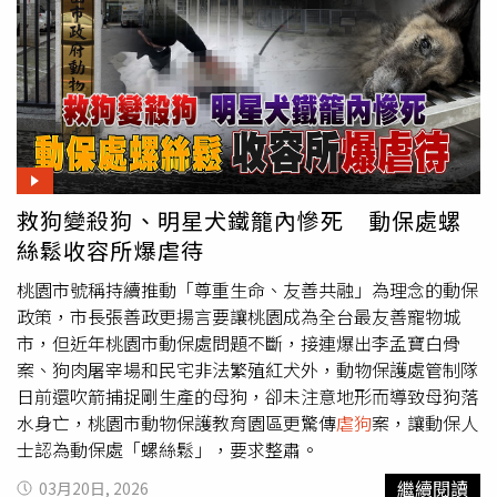
生。桃園市動保處2025年12月接獲通報，指大園區有浪犬
生產而陳情捕捉，管制隊員到現場發現大批遊蕩犬，鎖定被
通報的母狗後便開始展開搜捕，並為求效率而對母狗吹箭麻
醉。捕捉在動手前要觀察地形，避免動物在慌亂中發生意
外，但管制隊員不顧現場鄰近河邊而吹箭，見狗媽媽逃竄，
簡單搜捕未見其身影後，便帶著7隻幼犬離開現場，前後現
場停留時間僅約一小時，通知配合的動保團體前來絕育大批
遊蕩犬更隻字未提有母狗遭到麻醉。動保團體接獲通知後趕
救狗變殺狗、明星犬鐵籠內慘死 動保處螺
抵，從當地工廠警衛口中得知動保處曾吹箭，在河堤邊仔細
搜尋後，最終在大排出水口發現狗媽媽載浮載沉的遺體，動
絲鬆收容所爆虐待
保團體將狗屍帶回，經醫師判定確認其為溺斃身亡。桃園市
桃園市號稱持續推動「尊重生命、友善共融」為理念的動保
動物保護教育園區明星犬阿布，1月因工作人員疏失而在鐵
政策，市長張善政更揚言要讓桃園成為全台最友善寵物城
籠內痛苦4小時後死去，園區內更驚傳虐待情事。（圖／讀
市，但近年桃園市動保處問題不斷，接連爆出李孟寶白骨
者提供）桃園市動物保護教育園區（新屋收容所）也傳出
虐
案、狗肉屠宰場和民宅非法繁殖紅犬外，動物保護處管制隊
狗
，義務動保員指控，「明星犬」阿布因個性活潑、長相可
日前還吹箭捕捉剛生產的母狗，卻未注意地形而導致母狗落
愛而深得志工和醫生喜歡，還有民眾慕名前來互動，阿布卻
水身亡，桃園市動物保護教育園區更驚傳
虐狗
案，讓動保人
在1月死於鐵籠中。該名動保員透露，阿布死因為「急性胃
士認為動保處「螺絲鬆」，要求整肅。
扭轉」，該症狀極為痛苦，死前會不斷掙扎、哀鳴，若及時
發現仍有救治機會，負責該區的工作人員竟然毫無察覺，任
繼續閱讀
03月20日, 2026