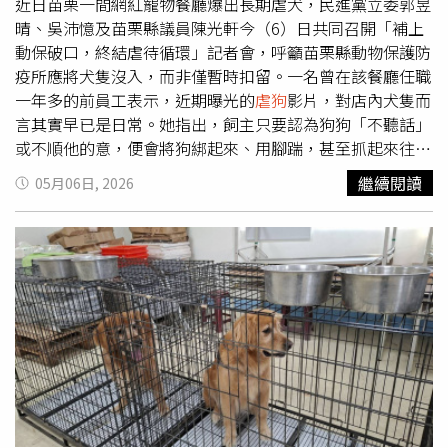
境，後續至少還需觀察5至7天，以免傷口感染或發炎。苗栗
近日苗栗一間網紅寵物餐廳爆出長期虐犬，民進黨立委郭昱
縣府指出，本案造成犬隻1死1傷，情節重大，將依《動物保
晴、吳沛憶及苗栗縣議員陳光軒今（6）日共同召開「補上
護法》第6條及第30條規定裁處，且由於受害犬隻共2隻，
動保破口，終結虐待循環」記者會，呼籲苗栗縣動物保護防
將按隻從重量處，每隻裁處最高額7萬5000元罰鍰，合計裁
疫所應將犬隻沒入，而非僅暫時扣留。一名曾在該餐廳任職
罰15萬元。被射中的犬隻仍在治療觀察中。（圖／翻攝畫
一年多的前員工表示，近期曝光的
虐狗
影片，對店內犬隻而
面）
言其實早已是日常。她指出，飼主只要認為狗狗「不聽話」
或不順他的意，便會將狗綁起來、用腳踹，甚至抓起來往牆
上摔，導致部分犬隻當場屎尿失禁。她坦言，自己因長期目
繼續閱讀
05月06日, 2026
睹相關情況，後續甚至接受心理諮商，並感嘆人遇到痛苦時
至少還能開口求救，但狗狗不會說話，只能默默承受。對
此，郭昱晴說明，該間寵物餐廳對犬隻施虐情況已長達2至3
年，雖目前苗栗縣動物保護防疫所已將犬隻扣留，但外界仍
擔憂犬隻後續是否可能被交還原飼主。此案存在兩大問題。
郭昱晴說，首先，現行虐待動物刑責仍過低，難以形成嚇阻
效果；其次，現行針對相關場所的3年一次評鑑制度，也無
法即時反映實際飼養狀況。她強調，這些犬隻在過去疑遭椅
子砸傷、抓起來重摔，甚至身上還出現刀傷，若相關單位未
能及時介入，虐待情況恐怕不會停止。郭昱晴也質疑飼主是
否具備照顧犬隻的能力。她提及，受虐犬的飼主過去曾對外