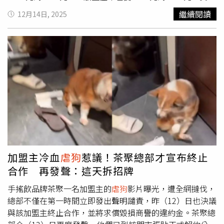
都不低。而根據交通部調查，北部人每年就要付9.2萬元。
繼續閱讀
12月14日, 2025
民眾：「我如果自己這樣花下來，也花了10到20萬元，比
起花在女朋友身上，可能花在車上會更開心一些。」大保養
費用就幾乎佔了一半，需要更換的項目包含變速箱油、方向
機油，還有煞車油。如果是歐系車，一次保養下來就要2到3
萬元，國產車相對便宜，但也要1萬元起跳。另外像是引擎
腳2萬多元，煞車皮一組約4000元到5000元，再加上停車
費、保險費，以及車輛美容等開銷，費用相當驚人。汽車達
人謝瑞益：「新北的停車位，現在一個月大概4000元，在
台北市你沒有7000到8000元，應該是很難租得到位置，不
小心東撞西撞，那個都動輒十萬起跳。」汽車維修大魔王，
引擎要是壞掉，3萬到12萬不等，另外方向主機壞掉也要10
幾萬元。油車維修好花錢，至於電動車...汽車達人謝瑞益：
加盟主冷血
虐狗
惹議！茶聚總部才宣布終止
「電車就真的比較省，煞車皮比較不容易磨損，他最嚴重的
合作 再發聲：這天拆招牌
損壞，應該是電池跟驅動馬達。」電動車同樣需要定期保
養，但因為少了機油、變速箱等耗材，整體保養成本大約只
手搖飲品牌茶聚一名加盟主的
虐狗
影片曝光，遭全網撻伐，
有燃油車的一半。不過一旦超過電池保固期限，更換費用動
總部不僅在第一時間立即發出聲明譴責，昨（12）日也決議
輒數十萬元，同樣不便宜。有車方便，但養車成本越來越
與該加盟主終止合作，並將求償毀損商譽的違約金。茶聚總