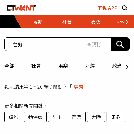
跳至主要內容區塊
下載 APP
最新
社會
娛樂
財經
⊗ 清除
全部
社會
娛樂
財經
政治
顯示結果第 1 ~ 20 筆 / 關鍵字「
虐狗
」
更多相關新聞關鍵字：
虐狗
動保處
飼主
苗栗
大陸
更多