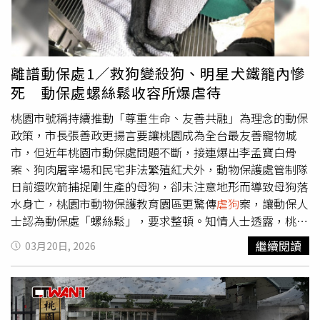
為並非單一事件，而是長期累積之影像事證。另於114年12
月，行為人家屬曾向台中市動物保護機關通報相關「誤傷」
情形，並由當地機關依法裁處。動防所表示，115年1月19
日首度前往現場查核，當時犬隻外觀及臨床狀況未見明顯異
離譜動保處1／救狗變殺狗、明星犬鐵籠內慘
常；4月2日再度現勘，針對新增檢舉影片進行回溯調查，犬
死 動保處螺絲鬆收容所爆虐待
隻健康情形仍未出現異狀。經勘驗綜合影像內容與行為態樣
研判，相關管教方式已具持續性與不當性，違反《動物保護
桃園市號稱持續推動「尊重生命、友善共融」為理念的動保
法》第5條規定，因此在4月28日完成裁罰並命限期改善。
政策，市長張善政更揚言要讓桃園成為全台最友善寵物城
考量到動物安全及後續照護風險，動防所於5月2日再次進場
市，但近年桃園市動保處問題不斷，接連爆出李孟寶白骨
查核，除逐隻掃描晶片，並由獸醫師進行初步健康檢查。為
案、狗肉屠宰場和民宅非法繁殖紅犬外，動物保護處管制隊
避免犬隻持續暴露於不當對待環境，已依《行政執行法》第
日前還吹箭捕捉剛生產的母狗，卻未注意地形而導致母狗落
36條採取緊急安置措施，將現場犬隻全數扣留，先行送至苗
水身亡，桃園市動物保護教育園區更驚傳
虐狗
案，讓動保人
栗縣動物保護教育園區（收容所）安置，並視醫療量能分批
士認為動保處「螺絲鬆」，要求整頓。知情人士透露，桃園
安排至特約動物醫院進行血液、影像及行為壓力評估。苗栗
市動保處內部管理混亂，處長王得吉對處內同仁「管不動、
繼續閱讀
03月20日, 2026
縣政府強調，動物保護案件將依事證嚴謹認定，不以外觀是
叫不來」導致問題叢生，對於家犬絕育案極度拖延外，還有
否有明顯傷勢為唯一判斷標準。後續將依醫療檢查及行為評
大批犬隻登記桃園動保處晶片，明明未絕育卻登記成已絕
估結果，釐清犬隻受傷與受壓情形，如符合相關要件，將依
育，且犬隻誘捕和絕育手術品質不佳，有狗兒還沒絕育，卻
法辦理沒入及後續安置，持續維護動物福祉。
被醫院判定已絕育後剪耳原放，犬隻遭誘捕致死更頻頻發