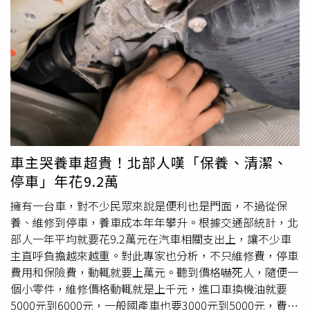
器後，確定是果子貍，並非犬隻；該位人士於下午1點多正
在肢解果子貍，但仍無法確定在肢解時，果子貍是否為活體
狀態。對此，新北市動保處表示，已通知該名男子赴動保處
說明釐清情況，以釐清是否涉及違法獵捕與宰殺情事。動保
處強調，白鼻心屬於一般類野生動物，非保育類，但仍不得
任意獵捕，依《野生動物保育法》第49條，可處6萬元以上
至30萬元以下罰鍰。此外，若本案為野外獵捕活體帶回宰
殺，將同時違反《動物保護法》第6條規定，「任何人不得
騷擾、虐待或傷害動物」。宰殺動物依同法第25條第1款處
2年以下有期徒刑或拘役，併科20萬元至200萬元以下罰
車主哭養車超貴！北部人嘆「保養、清潔、
金。
停車」年花9.2萬
擁有一台車，對不少民眾來說是便利也是門面，不過從保
養、維修到停車，養車成本年年攀升。根據交通部統計，北
部人一年平均就要花9.2萬元在汽車相關支出上，讓不少車
主直呼負擔越來越重。對此專家也分析，不只維修費，停車
費用和保險費，動輒就要上萬元。聽到價格嚇死人，隨便一
個小零件，維修價格動輒就是上千元，進口車換機油就要
5000元到6000元，一般國產車也要3000元到5000元，費用