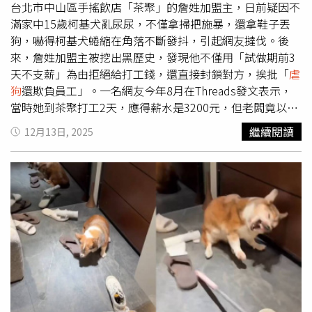
Google評論留負評。針對這起事件，茶聚加盟總部總經理
台北市中山區手搖飲店「茶聚」的詹姓加盟主，日前疑因不
吳致宏第一時間就發文回應，已責成團隊立即啟動危機處置
滿家中15歲柯基犬亂尿尿，不僅拿掃把施暴，還拿鞋子丟
機制，強調茶聚對任何形式的暴力行為態度與立場是一致
狗，嚇得柯基犬蜷縮在角落不斷發抖，引起網友撻伐。後
的，不接受也不容忍。茶聚加盟總部臉書聲明全文：【關於
來，詹姓加盟主被挖出黑歷史，發現他不僅用「試做期前3
涉及違背動保法規 門店張貼解約通知之說明】針對近日事
天不支薪」為由拒絕給打工錢，還直接封鎖對方，挨批「
虐
件，茶聚加盟總部已依加盟契約完成相關處置程序，並正式
狗
還欺負員工」。一名網友今年8月在Threads發文表示，
終止與涉及違背動保法規之加盟主之合作關係。為避免社會
當時她到茶聚打工2天，應得薪水是3200元，但老闆竟以
大眾、周邊居民及消費者產生誤解，總部已於該門店現場張
「試做期前3天不支薪」為由拒絕給錢，而她氣得貼出《勞
繼續閱讀
12月13日, 2025
貼正式解約與處置說明公告，清楚告知：茶聚已完成契約層
動基準法》警告老闆違法，對方才承諾要用LINE Pay匯款，
級之解約處置。此外，為進一步避免品牌識別持續造成混
怎料錢還未到帳，老闆就直接封鎖她的帳號，讓她無奈道
淆，總部亦已安排涉事門店之外觀招牌、品牌識別與相關照
「也沒有投保勞健保，這就不期待了，請問是你會檢舉僱主
片之拆卸作業。惟因招牌拆卸涉及道路使用與相關行政申請
嗎？是不是就放棄工資給他了？」而在
虐狗
事件爆發後，這
程序（路權申請），需依規定完成作業流程，預定將於下週
篇貼文再度被挖出，不少鄉民紛紛在底下留言，「那個老闆
一依法進行招牌拆卸。茶聚再次重申：我們不接受、也不容
還是
虐狗
仔」、「
虐狗
仔還不給薪水」、「實習試用期也要
忍任何形式的暴力或違反社會基本價值之行為。本次所有處
給薪」、「趁這波告他吧，總部都放話要處理了」、「直接
置，皆係依加盟契約與制度規範執行。後續如有需對外補充
告！不知道他騙了多少『試用期』的錢」、「2025年了還
說明之事項，將一律由茶聚加盟總部統一公告。感謝社會各
有人想玩這招」、「告下去，什麼能告的都告，會這樣壓榨
界的關注、提醒與監督。茶聚加盟總部
你也會這樣壓榨別人」、「又
虐狗
還欺負員工，什麼爛
店」。另外，詹姓飼主的配偶也因此事件遭肉搜，而配偶本