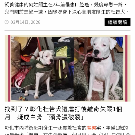
飼養健康的何姓飼主在2年前罹患口腔癌，幾度命懸一線，
叫正常，活著叫運氣」，要求失職人員離開園區，
虐狗
者則
鬼門關前走過一遭，因緣際會下決心養朋友剛生的杜告犬，
得接受法律制裁。知情人士表示，桃園市動保處沉痾已久，
並將其取名為「健康」，希望狗和自己都能健健康康，未料
農業局將其視為重點輔導單位而多次關心，但改善往往流於
繼續閱讀
03月14日, 2026
健康卻遭飼主本人虐死。據了解，鄰里間指出49歲的何姓男
表面，雷聲大雨點小後變故態復萌，導致桃園動物在錯誤政
子疑似有暴力傾向，其妻小因此拒絕與他同住，何姓男子過
策下持續受苦，呼籲張善政正視動保處問題，別讓類似悲劇
去曾因頭痛就醫，卻發現罹患口腔癌2期，並惡化成舌癌4
不斷發生。桃園市動保處長王得吉表示，犬隻落水案的管制
期，最後在醫生幫助下以小腿骨進行下巴重建手術，免於下
隊員平時做事積極，與民眾溝通良好，當時可能是求好心
顎缺損。何男自認自己2年前就不敵病魔，卻能在鬼門關前
切，吹箭後見狗兒逃跑還找了三十多分鐘，無所獲才離開現
走過一遭，重獲新生，加上正好遇到朋友的杜告犬欲認養，
場，動保處有針對兩位隊員記過處分並再次宣導，隊員也同
讓他決心領養杜告犬，並將狗狗取名「健康」，希望人狗都
樣受到打擊，後續會針對吹箭時機會再教育訓練。至於新屋
能健健康康。孰料何男卻在領養健康後對健康展開長達1年
收容所遭控虐待，王得吉回應，胃扭轉在大型犬身上容易發
的虐打，直到日前疑似不慎將健康虐死棄屍。健康在彰化伸
生，有時很急性，而在阿布離世後，當周就開了工作人員的
港魚塭一處隱匿草叢被尋獲。（圖／翻攝畫面）回顧整起事
教育宣導，並落實獸醫的責任分區，規定獸醫每天都要去巡
件，何姓飼主2月5日被檢舉其虐打健康，讓健康哀嚎不斷，
邏棟舍，有狀況就寫在紀錄表中，此紀錄則每天要呈給他減
遭人檢舉，因此遭彰化動防所重罰3萬元，但其事後卻遲遲
少突發狀況，遭指控的同仁被投訴後也做了約談，該同仁在
找到了？彰化杜告犬遭虐打後離奇失蹤1個
不見健康的身影，何姓男子對健康下落交代不清，一下說送
第一時間調整職務，目前則已經離職。王德吉也坦言，過去
月 疑成白骨「頭骨還破裂」
人、一下說是跳車逃逸，甚至還貼出懸賞6萬和3萬元的通
從送交幼犬給李孟寶照顧送養，當時因李孟寶很有名，許多
知。但監視器卻清楚拍下，何姓男子半夜時曾拖著一袋沉重
彰化市內埔街近期發生一起震驚社會的
虐狗
案，年僅1歲的
單位都與他合作，同仁提議與李適當配合，他則建議要去看
的袋子上車，等其再回來時，卻不見袋子，讓動保團體高度
杜告母犬「健康」在失蹤超過一個月後，今（14）日傳出令