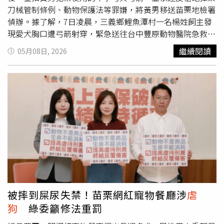
案，但當時因證據不足等原因未能成功立案。所幸在動保人
刀械管制條例、動物保護法等罪嫌，將黃男移送苗栗地檢署
士與10多位受害犬主齊心協力、不放棄蒐集證據下，日前正
偵辦。據了解，7日凌晨，三義鄉鯉魚潭村一名楊姓飼主發
式對羅男提出聯合控告。東莞警方證實，目前羅嫌已被警方
現愛犬胸口遭弓箭射穿，緊急送往台中豐原動物醫院急救；
依法扣留，案件正在全力偵辦中；警方也透露，詢問羅男認
另一名潘姓飼主7日上午則在住家附近教會旁發現血跡，循
繼續閱讀
05月08日, 2026
養來的狗狗下落，他竟冷血表示，「已經吃掉了」，讓人不
著血跡尋找後，發現白色愛犬已中箭死亡。警方獲報後成立
禁痛批「彷彿惡魔在人間」。
專案小組，擴大調閱監視器與訪查附近居民，鎖定住在附近
的55歲黃姓男子涉有重嫌，並於當天下午將人帶回偵辦，同
時在其住處查扣十字弓1把、弓箭等證物，庭院內甚至還有
練習射擊用的靶子。黃男住家庭院內有練習射擊的靶子。
（圖／翻攝畫面）黃男供稱，自己因上夜班返家後準備休
息，卻被犬隻狂吠吵醒，加上平時不滿犬隻經常跑到住家附
近大小便，情緒失控下才會持十字弓從2樓陽台射擊犬隻，
造成1死1重傷。警方表示，經檢驗後確認黃男使用的十字弓
屬《槍砲彈藥刀械管制條例》列管刀械，加上2名飼主已正
式提告，訊後依違反《槍砲彈藥刀械管制條例》、屬《動物
保護法》等罪嫌，將黃男移送苗栗地檢署偵辦。苗栗縣動防
被摔到屎尿失禁！苗栗網紅寵物餐廳涉
虐
所表示，重傷犬隻送往台中地區動物醫院後，已完成取箭手
狗
綠委籲修法重罰
術與傷口處理，目前生命徵象暫時穩定，但仍未完全脫離險