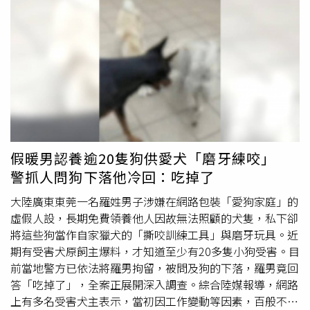
後來鄰居看不下去趕緊給牠飼料和水，但最近連日大雨影
響，貝果的身體撐不住，飼主還將貝果丟在大雨中淋雨，直
到6月16日發現時，已經是冰冷的屍體。原PO說，通報屏東
動物防疫所後，對方由於在現場沒看到貝果，因此未追問貝
果的下落，不僅沒有開罰飼主，更沒有請飼主到案說明，
「貝果最後是拖著被壁蝨啃咬的身體，最後死在雨中」、
「拜託大家幫貝果伸冤，一定要追究飼主虐待貝果的責
任」。對此，里港警分局回應，6月16日接獲民眾報案，已
依動物保護案件處理程序受理，並同步通報屏東縣政府農業
處動物保護及保育科，交由主管機關接手調查釐清案情。屏
假暖男認養逾20隻狗供愛犬「磨牙練咬」
東縣政府農業處則表示，動保科6月17日獲報後，正式介入
警抓人問狗下落他冷回：吃掉了
調查，並將死亡犬隻送往台大動物法醫研究室進行檢驗，以
釐清確切死因，後續將依調查結依法處置。若查證飼主涉及
大陸廣東東莞一名羅姓男子涉嫌在網路包裝「愛狗家庭」的
虐待或故意傷害動物致死，可依《動物保護法》處2年以下
虛假人設，長期免費領養他人因故無法照顧的犬隻，私下卻
有期徒刑，併科新台幣20萬元以上、200萬元以下罰金。農
將這些狗當作自家獵犬的「撕咬訓練工具」與磨牙玩具。近
業處說明，如確認飼主於動物生前將動物遺棄致其死亡，另
期有受害犬原飼主爆料，才知道至少有20多隻小狗受害。目
可處3萬元以上、15萬元以下罰鍰；若動物死亡或遭遺棄、
前當地警方已依法將羅男拘留，被問及狗的下落，羅男竟回
任意棄置，可依《廢棄物清理法》相關規定裁罰。
答「吃掉了」，全案正展開深入調查。綜合陸媒報導，網路
上有多名受害犬主表示，當初因工作變動等因素，百般不捨