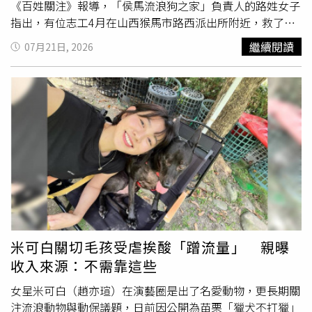
《百姓關注》報導，「侯馬流浪狗之家」負責人的路姓女子
指出，有位志工4月在山西猴馬市路西派出所附近，救了一
隻被大面積剝皮、脖子以下只剩一點皮肉相連的12歲吉娃
繼續閱讀
07月21日, 2026
娃，儘管立即送往醫院搶救，吉娃娃仍因劇痛及嚴重感染，
在3天後不幸離世。路姓女子提到，7月初，又有志工在當地
南西莊區域發現一隻僅20多天大的幼犬，也遭到同樣手法大
面積剝皮，即使醫院運用最好的藥物全力搶救，這隻幼犬也
由於皮膚嚴重缺損、感染而喪命。對此，路姓女子表示，
「侯馬流浪狗之家」公開懸賞人民幣1萬元尋找兇手，「有
第1起、第2起，那麼後續還會有第3起、第4起
虐狗
事件不
斷地發生，我們要把這些人揪出來，避免以後造成更大的傷
害。」不過，路姓女子也說，由於懸賞多日未獲有效線索，
正在考慮向當地警方報案。消息曝光後，不少網友紛紛留言
道，「不喜歡就不喜歡，為啥要這樣虐殺啊」、「希望警方
能重視，這件事不能算了」、「千倍萬倍反彈到施暴者身
米可白關切毛孩受虐挨酸「蹭流量」 親曝
上」、「附近的人真的要小心了」、「這種虐殺小型犬的更
收入來源：不需靠這些
要小心，說不定哪天就對小孩子動手」、「動保法為什麼這
麼難推進？」、「支持立法，禁止虐待動物」、「不立法處
女星米可白（趙亦瑄）在演藝圈是出了名愛動物，更長期關
置兇手，就會有更多危險分子效仿」。
注流浪動物與動保議題，日前因公開為苗栗「獵犬不打獵」