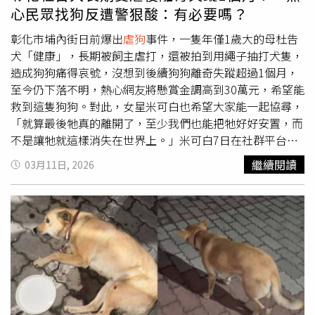
已約談飼主到案，雖當時未能即時安置犬隻，但根據民眾提
心民眾找狗反遭警狠酸：有必要嗎？
供的受虐影片，飼主毆打犬隻事證明確，已依《動物保護
法》加重處分，裁罰飼主新台幣3萬元罰鍰。對於飼主對犬
彰化市埔內街日前爆出
虐狗
事件，一隻年僅1歲大的母杜告
隻去向交代不清、涉嫌棄養或更嚴重的傷害行為，防疫所強
犬「健康」，長期被飼主虐打，還被拍到用繩子抽打犬隻，
調，若後續檢驗報告證實該具白骨身分並發現新事證，將立
造成狗狗痛得哀號，沒想到後續狗狗離奇失蹤超過1個月，
即依法移送究辦，絕不寬貸。回顧案件搜救過程，不少志工
至今仍下落不明，熱心網友將懸賞金調高到30萬元，希望能
反映遭遇阻礙，曾有網友前往飼主家中詢問，卻遭飼主家屬
救到這隻狗狗。對此，女星米可白也希望大家能一起協尋，
強硬驅趕並報警處理，甚至傳出承辦警員以言語譏諷搜救民
「就算最後牠真的離開了，至少我們也能把牠好好安置，而
眾，引發執法態度不佳的爭議。
不是讓牠就這樣消失在世界上。」米可白7日在社群平台發
文表示，網上有人指出，彰化市埔內街一帶有隻1歲大的母
繼續閱讀
03月11日, 2026
杜告犬「健康」，從小被打到大，2月5日當天還有鄰居聽到
狗狗淒厲的慘叫聲，飼主拿繩子不斷抽打牠，彰化防疫所承
辦不接不回電，動保處處長還反過來打給檢舉人說「常問這
個案子讓他們壓力很大。」米可白提到，事件曝光後，飼主
聲稱原本要把狗送人，但在伸港鄉六股抽水站附近清理狗便
時，狗狗突然掙脫逃跑，直到現在也還沒有被找到。米可白
10日再次更新動態，表示自己因為「健康」的事睡不好，也
拜託媽媽做動物救援的朋友幫忙找，即使知道機會可能很渺
茫，但還是不想放棄，就算最後「健康」真的離開，也希望