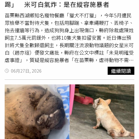
號，而是真正落實於生活中的一種態度。面對粉絲與支持者
踢」 米可白氣炸：是在縱容施暴者
的關心，米可白也在文末向大眾表達感謝，大家的提醒與叮
嚀她都有收到，同時呼籲網友，每一次的轉發與分享，都是
苗栗縣西湖鄉知名寵物餐廳「獵犬不打獵」，今年5月遭民
擴大受虐毛孩聲音的機會，只要願意站出來，大眾的關注隨
眾檢舉不當對待犬隻，包括用腳踹、拿牽繩鞭打、丟椅子、
時都有可能轉化為改變現狀的強大力量。
拖去撞牆等行為，造成狗狗身上出現傷口，縣府除裁處陳姓
飼主7.5萬元罰鍰外，也將10隻犬隻扣留安置。近日傳出預
計將犬隻全數歸還飼主，長期關注流浪動物議題的女星米可
白（趙亦瑄）便發文痛批，縣府在公文中標註「未見明確受
虐事證」，質疑是縱容施暴者「在苗栗縣，虐待動物不需要
付出代價，也不必負責」。從相關畫面可以看到，陳姓飼主
繼續閱讀
06月27日, 2026
除了對狗狗賞巴掌外，更拿椅子丟狗、用腳連續踹狗數十
下，而前員工也爆料，陳姓飼主會把狗綁起來丟向牆壁，害
得狗狗嚇到失禁。事後陳姓飼主坦承處置方式不當，自己的
本意並非傷害犬隻，只是為了阻止犬隻互相撕咬，過程中沒
有狗狗受傷。苗栗縣政府後續依照《動物保護法》裁罰7.5
萬元，並扣留安置10隻狗狗。然而，日前傳出縣府評估將
10隻犬隻歸還飼主，縣長鍾東錦在議會接受質詢時表示，是
否沒入還是要依法處理，認為影片中飼主「不是很明顯
踹」，丟椅子等動作不是真的打狗，且「飼主沒有很用力，