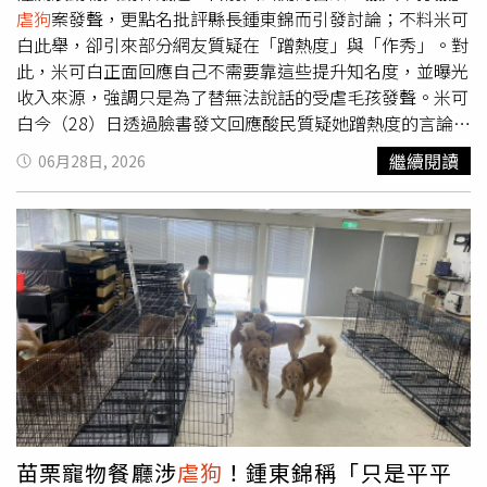
虐狗
案發聲，更點名批評縣長鍾東錦而引發討論；不料米可
白此舉，卻引來部分網友質疑在「蹭熱度」與「作秀」。對
此，米可白正面回應自己不需要靠這些提升知名度，並曝光
收入來源，強調只是為了替無法說話的受虐毛孩發聲。米可
白今（28）日透過臉書發文回應酸民質疑她蹭熱度的言論，
她認真想過自己不是第一次為動物權益站出來，且她不是政
繼續閱讀
06月28日, 2026
治人物不需要選票，她身為一名演員，只要專注於本職工作
就能擁有穩定的收入來源，根本不需要藉由動保議題來增加
網路流量或提升知名度。米可白更直言，這類吃力不討好的
發文對粉專並沒有好處。事實上，由於社群平台的演算法機
制會自動過濾較為負面的內容，每當米可白發表替毛孩子發
聲的文章時，粉專的點閱率往往不增反降。相反地，她平常
分享日常生活、穿搭或自家賣餅的貼文，反而能輕鬆吸引高
達40萬至100萬的觀看與按讚數，直接粉碎了網友口中「蹭
流量」的說法。米可白有感而發地說，那些遭受虐待的動物
無法為自己辯護，牠們的痛苦需要有人幫忙傳達出去；她並
不在意大眾是否認同她的言論，但衷心期盼台灣社會能夠更
加重視動物虐待的問題，讓「虐待零容忍」不再只是一句口
苗栗寵物餐廳涉
虐狗
！鍾東錦稱「只是平平