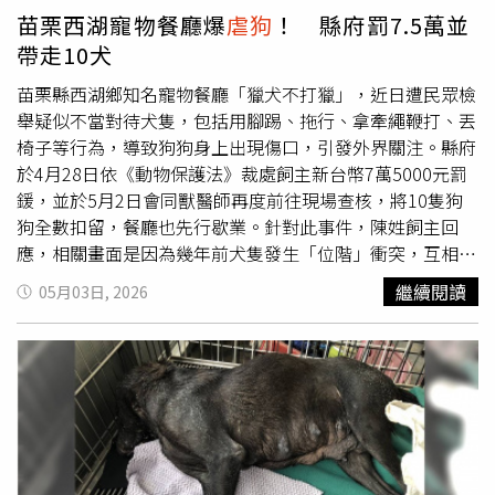
募款，不僅涉及違反《公益勸募條例》，也反映其本身可能
苗栗西湖寵物餐廳爆
虐狗
！ 縣府罰7.5萬並
缺乏足夠能力飼養與照顧這些犬隻。吳沛憶指出，此次案件
帶走10犬
目前僅裁罰7萬5000元，但依據《動物保護法》第30條規
定，可採「按次、按隻處罰」，認為苗栗縣政府應更審慎看
苗栗縣西湖鄉知名寵物餐廳「獵犬不打獵」，近日遭民眾檢
待此案。她強調，若裁罰過輕、輕輕放過，未來恐難以對飼
舉疑似不當對待犬隻，包括用腳踢、拖行、拿牽繩鞭打、丟
主惡意虐待動物行為形成有效嚇阻，也可能讓類似事件一再
椅子等行為，導致狗狗身上出現傷口，引發外界關注。縣府
發生。陳光軒則呼籲苗栗縣動防所，不應僅止於扣留犬隻，
於4月28日依《動物保護法》裁處飼主新台幣7萬5000元罰
而應依法進一步進行沒入程序，後續才能開放一般民眾認
鍰，並於5月2日會同獸醫師再度前往現場查核，將10隻狗
養，讓犬隻徹底脫離原本的惡劣環境。針對近期虐待動物事
狗全數扣留，餐廳也先行歇業。針對此事件，陳姓飼主回
件，農業部動物保護司副司長陳中興回應，愛護動物應成為
應，相關畫面是因為幾年前犬隻發生「位階」衝突，互相撕
全民日常生活中的基本習慣，因此已將《動保法》修正草案
咬情況相當激烈，他為了即時分開狗狗，才會採取較大動
繼續閱讀
05月03日, 2026
送進立法院，針對傷害及虐待動物行為，提高相關罰則與刑
作，過程中沒有犬隻受傷，而這些影片似是前妻在爭取女兒
責，希望未來不再發生「不尊重生命、欺凌動物」的事件。
撫養權時提供給社工的資料，被刻意剪輯後流出。不過，陳
姓飼主也承認處置方式不當，也為此事致歉，強調自己的本
意不是要傷害犬隻。苗栗縣政府則說明，有民眾於4月1日提
供檢舉影像，畫面涵蓋112年至114年間，時間分別為112年
8月及114年6月、7月、8月共4段紀錄，相關影像內容顯
示，飼主對犬隻有拖行、牽繩鞭打、丟擲物品及腳踢等行
為，已逾越合理管教範圍。縣府動物防疫所指出，此案件行