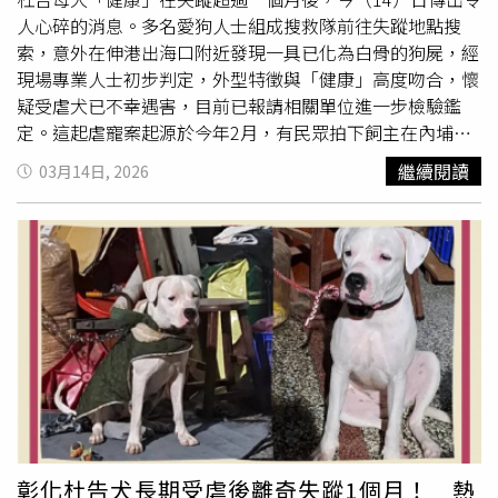
現場狀況，但當時管制隊同仁沒有落實，事件爆發後已調整
懷疑袋子裡裝的就是健康。幾經搜索後，動保團體因遲遲無
人心碎的消息。多名愛狗人士組成搜救隊前往失蹤地點搜
相關人員職務，小隊長和動保課長調離現職，李孟寶則移送
法掌握健康的確切位置而陷入膠著，過程中數度通報警方與
索，意外在伸港出海口附近發現一具已化為白骨的狗屍，經
檢調，後續因絕育比例拉高、幼犬窩數減少，在此事爆發後
彰化動防所也未能尋得協助，13日上午一早，動保團體再度
現場專業人士初步判定，外型特徵與「健康」高度吻合，懷
便再未與民間狗場合作。王得吉表示，因動保案件量大，觀
前往健康疑似被丟棄的伸港魚塭一帶，先是向附近土地公祈
疑受虐犬已不幸遇害，目前已報請相關單位進一步檢驗鑑
音土狗繁殖場案「中間有拖到」，動保處發現「該做的裁罰
求，希望能順利尋獲健康，隨後果真在土地公指示的魚塭隱
定。這起虐寵案起源於今年2月，有民眾拍下飼主在內埔街
都沒做」，立刻補裁罰並強制執行，動保處判斷現場環境不
匿草叢一帶尋獲一具腐爛狗屍，根據屍體的大小、毛髮顏色
住處持繩索瘋狂抽打杜告母犬「健康」，淒厲哀號聲響徹街
好而沒入犬隻，這批狗兒目前在臨時園區安置，待本園區有
繼續閱讀
03月14日, 2026
與其頭部裂痕，初步判斷應是健康無誤，隨後請健康的前飼
道，引發鄰里間公憤。動保團體與女星米可白紛紛在社群上
位子便會安排比較不兇的狗進入本園區，因臨時園區是租
主來確認，應就是健康無誤。動保團體等人確認後，也將健
發聲關切，揭露該犬疑似長期受虐，且在動檢人員介入前便
借，場主不願志工進去，這才成為管制區域。
康身上的泥沙沖洗乾淨，並以往生毯包覆。而健康的前飼主
離奇失蹤；飼主對此辯稱，是在載往送養途中於伸港六股抽
得知噩耗後，更是怒帶著健康的屍體要向何姓飼主領取3萬
水站意外讓狗脫逃，但因監視器未錄得相關畫面，加上飼主
元的懸賞金，數度與趕來的彰化縣員警發生口角衝突，場面
說詞反覆，引發外界強烈質疑。為了尋找「健康」下落，有
相當火爆。
許多熱心網友曾一度發起集資，將懸賞金提高至30萬元。今
日一名曾照顧過「健康」的志工在出海口附近尋獲動物殘
骸，現場專業人員依據殘留的白色毛髮、垂耳程度、年輕牙
床及體型判斷，認定位於該處的屍體高達95%機率就是失蹤
的「健康」，且現場發現頭蓋骨有破裂跡象。消息曝光後，
令參與搜尋的愛狗人士非常傷心，希望能透過科學鑑識還原
真相。針對此案，彰化縣動物防疫所表示，2月接獲通報後
彰化杜告犬長期受虐後離奇失蹤1個月！ 熱