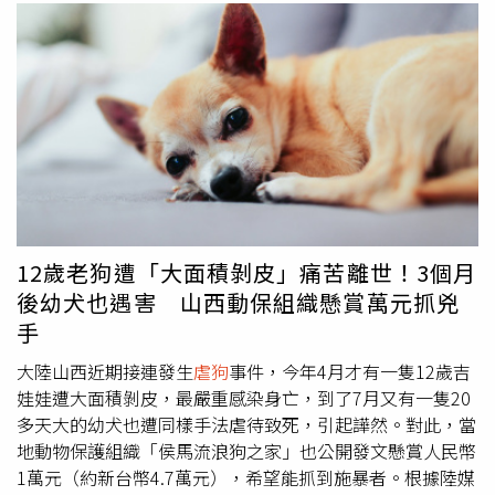
12歲老狗遭「大面積剝皮」痛苦離世！3個月
後幼犬也遇害 山西動保組織懸賞萬元抓兇
手
大陸山西近期接連發生
虐狗
事件，今年4月才有一隻12歲吉
娃娃遭大面積剝皮，最嚴重感染身亡，到了7月又有一隻20
多天大的幼犬也遭同樣手法虐待致死，引起譁然。對此，當
地動物保護組織「侯馬流浪狗之家」也公開發文懸賞人民幣
1萬元（約新台幣4.7萬元），希望能抓到施暴者。根據陸媒