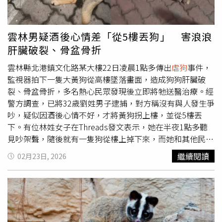
能好好安置牠。至於有人說飼主「後台很硬」，讓很多人感
到畏懼，米可白直言，她不懂什麼叫做「後台」，也不懂為
什麼要「畏懼」，只知道這個孩子現在很需要幫助，而彰化
雲林男疑酒後心情差「從5樓丟狗」 害浪浪
縣動保防疫所的處理方式卻令人難以理解，明明提供了受虐
肝臟破裂、骨盆骨折
影片，只憑肉眼判斷沒有內傷，也未第一時間把狗狗，「難
道一定要到斷手斷腳、器官受損，才算是虐待嗎？」米可白
雲林縣北港鎮文化路某大樓22日凌晨1點多傳出
虐狗
事件，
說，飼主曾表示狗狗在抽水站「跳車逃逸」，但稽查人員調
監視器拍下一隻大黃狗從高樓墜落畫面，造成狗狗肝臟破
閱監視器後，並沒有發現相關畫面，到現在為止狗狗還是下
裂、骨盆骨折，多名熱心民眾發現後立即將牠送醫治療。經
落不明，稽查人員堅稱「查無證據」所以無法證明棄養，也
警方調查，已將32歲劉姓男子逮捕，對方稱沒有與人發生爭
無法證明虐待，「這樣就草草結案，真的可以嗎？」 另
吵，疑似因酒後心情不好，才將黃狗拐上樓，並從5樓丟
外，有名女網友於Threads上撰文道，她曾與其他網友前往
下。有位林姓女子在Threads發文表示，她在半夜1點多聽
伸港找「健康」，花費2小時仍未果，因此決定到飼主家詢
見吵架聲，隨後就有一隻狗從樓上掉下來，而她和其他民眾
問，怎料飼主父親態度強硬，怒吼道「有政府機關在處理就
一同前往現場，發現狗狗因驚恐不斷發出哀號，趕緊將狗狗
繼續閱讀
02月23日, 2026
好了啊」、「我怎麼知道牠去哪了」，還直接打電話報警。
送往嘉義高醫動物醫院急診室，經診斷有肝臟破裂、嚴重內
女網友表示，飼主的父母聲稱「是載到伸港的路途中不見
出血、骨盆骨折等傷勢，所幸在治療過後撿回一條命。林女
的，我們不知道」、「狗沒有藏在我們家」，還說當初就很
指出，她當下已經報警，並向大樓管理員調閱監視器，發現
反對兒子養這隻狗，兒子還為了養狗從80幾公斤瘦到50幾
一名男子在21日晚間10點左右把狗狗帶回住處，直至22日
公斤。女網友指出，警方到場後態度也不太好，即便他們說
凌晨1點多把狗狗往下丟，而這也讓住戶氣得直呼「怎麼不
明來意，希望找到受虐犬隻，員警卻冷回「不是有動保處的
自己跳下來？」一名男子把狗狗拐回住處。（圖／翻攝自