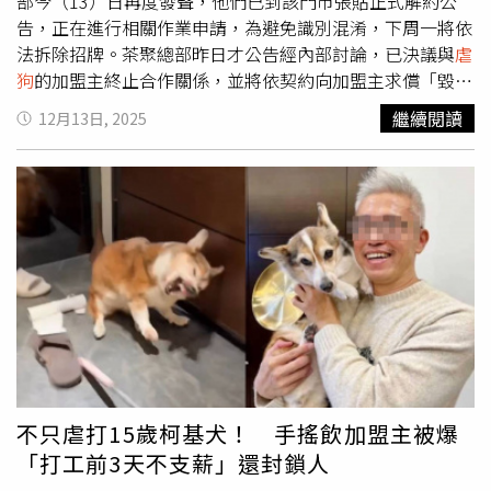
高，也讓不少車主荷包大失血。 加盟主冷血
虐狗
！茶聚總
部今（13）日再度發聲，他們已到該門市張貼正式解約公
部宣布終止合作：這天拆招牌 獨家／60歲以上可月領8千？
告，正在進行相關作業申請，為避免識別混淆，下周一將依
AI影片流竄！藏假訊息誤導 獨家／機車族愛美穿短褲、裙！
法拆除招牌。茶聚總部昨日才公告經內部討論，已決議與
虐
實測「保暖裙」蓋腿防風增暖度
狗
的加盟主終止合作關係，並將依契約向加盟主求償「毀損
品牌商譽」之違約金。沒想到茶聚今日更新解約進度，他們
繼續閱讀
12月13日, 2025
為避免消費者產生誤解，總部已到該門市張貼解約公告；另
外，總部已安排拆卸招牌作業，但因為各種程序問題，預計
要在下周一才能依法進行拆除。最後茶聚總部再次強調，
「我們不接受、也不容忍任何形式的暴力或違反社會基本價
值之行為。」這次所有處置，都是依照加盟契約與制度規範
執行，後續如有需補充說明事項，一律由總部統一公告。茶
聚總部已到涉事加盟門市貼出終止合作的公告。（圖／翻攝
自臉書／茶聚CHA'GE）回顧這起爭議，近日在社群平台
Threads有一段
虐狗
影片引發熱議，據網友指出，受虐的柯
基犬已高齡15歲，疑似因為亂便溺遭飼主懲罰，飼主一邊罵
髒話還拿東西朝柯基犬扔，更把「教訓」愛犬的影片PO上
社群，寫下「誰要養？送他，不然我就把牠安樂死」、
不只虐打15歲柯基犬！ 手搖飲加盟主被爆
「（就算）牠20歲，我還是會這樣對牠」。虐寵飼主很快被
「打工前3天不支薪」還封鎖人
網友發現是知名手搖飲茶聚的加盟主，眾人紛紛湧入