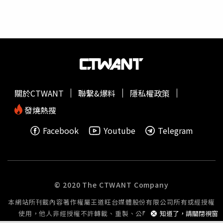
下：一、本人配偶詹先生涉及虐待寵物柯基犬之事件，為詹
通報社群網路流傳「連鎖飲料店主疑似虐待柯基犬」事件，
先生之個人行為，與本人所經營牙醫診所無關，應由詹先生
已立即啟動台北市動物保護處受理動物虐待案件處理流程，
自行承擔法律責任，請社會大眾勿遷怒牙醫診所。二、本人
並依《台北市動物保護自治條例》第14條規定，將涉案柯基
珍愛寵物柯基犬，就此事件本人配偶之行為亦深感憤怒，絕
犬緊急送往特約動物醫院安置。柯基犬已遭安置。（圖／翻
不容忍，基於配偶身分，本人就配偶行為觸法向社會大眾致
攝自台北市動保處官網）動保處表示，12日凌晨0時左右動
歉，本人將督促詹先生面對法律責任。三、本人在網路上看
保處即接獲民眾通報，發現社群網站上發布有疑似虐待犬隻
到影片時才知道此事，事件發生時本人並不在場，得悉此事
的影像，畫面中飼主不僅以激烈言語喝斥，並做出拋擲衛生
之後，本人立即回家處理，安置愛犬，暫時寄託在能妥善照
紙捲及持清潔用具揮擊柯基犬的行為，造成犬隻因極度恐懼
關於CTWANT
聯繫&爆料
隱私權政策
料其安全之寵物旅館。本人將擔保愛犬後續的安全與負責照
而畏縮至角落發抖。經動保處查證行為人確定為本市中山區
顧，在通報動保專線後，目前進度是動保處已經派員至寵物
的連鎖飲料店加盟店主，並為柯基犬的飼主。在事件發生
發燒熱搜
旅館進行檢傷。四、寵物貓咪的部分，沒有受到虐待，目前
後，犬隻已於11日緊急帶離，安置於寵物旅館。動保處為確
Facebook
Youtube
Telegram
亦已帶離原家中，有找到地方安置，請社會大眾不用擔心。
保犬隻安全及確認是否受傷，12日已迅速至寵物旅館，依法
五、由於事發突然，本人有許多事情必須處理，包含尋覓可
緊急安置柯基犬。動保處說，依據《動物保護法》第5條第2
以養寵物的住處與詹先生分居，先前因無法進一步回應網友
項規定，飼主對於管領之動物應避免其遭受騷擾、虐待或傷
留言，故先隱蔽處理，懇請各界給予本人一些時間。謝謝。
害，違者將依同法第30條規定查處最重可處7萬5千元罰
鍰。動保處對虐待動物行為秉持零容忍的態度，以確保動物
© 2020 The CTWANT Company
安全。動保處也呼籲，動物保護法對虐待、傷害動物之行為
本網站所刊載內容著作權屬王道旺台媒體股份有限公司所有或經授權
已有明確規範。市民若發現任何疑似違法虐待動物情事，請
使用，他人非經授權不許轉載、重製、公開播送或公開傳輸。
知道了，請關閉視窗
立即撥打1999市民專線或1959動物保護專線通報，動保處