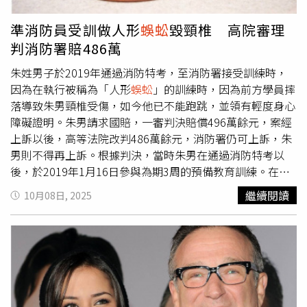
念，覺得造型奇怪甚至恐怖；也有網友認為，雕塑本就應該
天馬行空，觀賞者可選擇接受或不來，無需過度批評。報導
準消防員受訓做人形
蜈蚣
毀頸椎 高院審理
指出，荒野之國在大眾點評等平台排名靠前，甚至超過麗江
判消防署賠486萬
古城和束河古城，深受年輕遊客和家庭遊客歡迎。公園工作
人員表示，雕塑設計初衷是表達孩子的童真，並非刻意驚
朱姓男子於2019年通過消防特考，至消防署接受訓練時，
嚇，目前實際遊客中很少有人表示被嚇到或感到特別詭異。
因為在執行被稱為「人形
蜈蚣
」的訓練時，因為前方學員摔
此外，部分網路負評可能源於頻道主刻意調色或誇張呈現。
落導致朱男頸椎受傷，如今他已不能跑跳，並領有輕度身心
景區提醒遊客，提前了解作品特色後再決定是否前往，晴天
障礙證明。朱男請求國賠，一審判決賠償496萬餘元，案經
時園區多數區域拍照效果佳，可提供良好打卡體驗。
上訴以後，高等法院改判486萬餘元，消防署仍可上訴，朱
男則不得再上訴。根據判決，當時朱男在通過消防特考以
後，於2019年1月16日參與為期3周的預備教育訓練。在教
育訓練期間，教育班長違法指示朱男以及其他學員在穿著皮
繼續閱讀
10月08日, 2025
鞋且未使用任何輔具狀況下，實施課程配當表未規定且具高
度危險的堆疊訓練。在訓練過程中，朱男前方的學員，因為
體力不支摔倒，但當時其雙腿仍在朱男頸部，最終導致朱男
頸椎第4-5節椎間盤突出破裂併脊髓損傷及脊髓神經壓迫。
而朱男在接受手術以後，至今仍行動不便，不僅不能跑、
跳，甚至連握筆寫字都有問題，生活起居需由父母照顧。一
審法院認為，堆疊訓練已經逾越訓練範圍，構成裁量濫用，