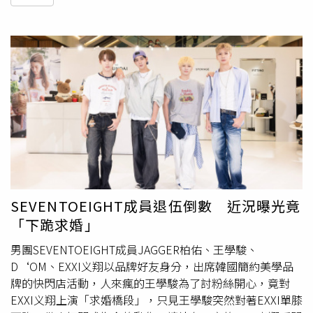
SEVENTOEIGHT成員退伍倒數 近況曝光竟
「下跪求婚」
男團SEVENTOEIGHT成員JAGGER柏佑、王學駿、
D‘OM、EXXI义翔以品牌好友身分，出席韓國簡約美學品
牌的快閃店活動，人來瘋的王學駿為了討粉絲開心，竟對
EXXI义翔上演「求婚橋段」，只見王學駿突然對著EXXI單膝