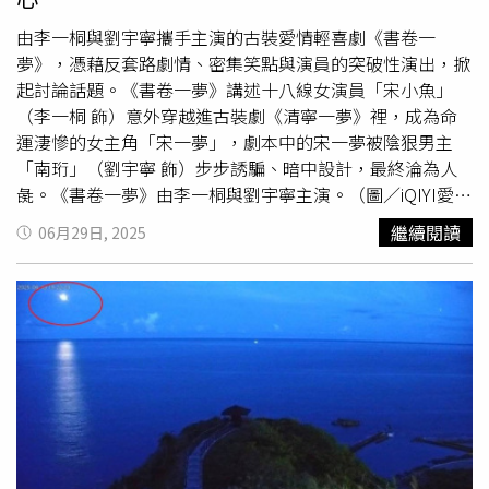
由李一桐與劉宇寧攜手主演的古裝愛情輕喜劇《書卷一
夢》，憑藉反套路劇情、密集笑點與演員的突破性演出，掀
起討論話題。《書卷一夢》講述十八線女演員「宋小魚」
（李一桐 飾）意外穿越進古裝劇《清寧一夢》裡，成為命
運淒慘的女主角「宋一夢」，劇本中的宋一夢被陰狠男主
「南珩」（劉宇寧 飾）步步誘騙、暗中設計，最終淪為人
彘。《書卷一夢》由李一桐與劉宇寧主演。（圖／iQIYI愛奇
藝國際版提供）為改寫這場悲劇，宋小魚一心想遠離南珩，
繼續閱讀
06月29日, 2025
轉而與千羽軍少將軍「楚歸鴻」（王佑碩 飾）聯姻，不料
每當劇情偏離軌道，就會觸發神秘的「鍵盤聲」機制，強制
將她重新拉回既定命運，再度被推向南珩，引發一連串荒誕
爆笑的情節。她在第一集中努力嘗試與楚歸鴻結了10次婚卻
也接連遭遇被花轎絆倒摔死、花粉過敏致死、火盆燙死等花
式死法，讓她忍不住哀嚎：「這劇本我不玩了！」被戲稱她
根本是穿進了死亡體驗營。李一桐這次徹底拋開以往溫婉形
象，詮釋出暴躁女主的喜感與倔強，她能在一秒內切換從冷
靜到撒嬌、從崩潰到咆哮的情緒節奏，她笑說：「拍戲時我
演得很爽，但後期配音簡直太痛苦了，每天都很想哭，因為