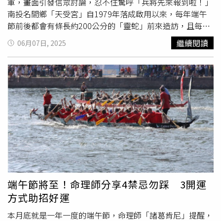
軍，畫面引發信眾討論，忍不住驚呼「兵將先來報到啦！」
南投名間鄉「天受宮」自1979年落成啟用以來，每年端午
節前後都會有條長約200公分的「靈蛇」前來造訪，且每次
都會在供桌及神像間來回穿梭爬行，並停留3至10天左右。
繼續閱讀
06月07日, 2025
由於民間傳說玄天上帝收服龜蛇二將後，便將其納為座騎，
因此該條大頭蛇又被廟方及信眾稱為「帝爺公蛇」，視牠為
靈蛇的象徵。據了解，截至去年為止，「帝爺公蛇」已創下
連續45年的報到紀錄，最長曾在廟內駐足長達1個月，也曾
2度回訪，並留下蛻皮的「龍衣」後才又離去。不過，今年
端午節已過，「帝爺公蛇」仍未現蹤天受宮，取而代之的則
是數十條長達10公分以上的「金頭
蜈蚣
」大軍，引發信眾討
論。天受宮宮主陳政雄受訪時表示，這種金頭
蜈蚣
在過去下
雨天偶有出現，但頂多1、2隻，像這次集體出動、最大隻超
過10公分的情況，實屬罕見。至於靈蛇何時現身？陳政雄坦
言，端午節前後已接到大量信眾詢問，「問到我手機都快沒
電了」，請大家再多點耐心，「該來的時候牠會來，玄天上
端午節將至！命理師分享4禁忌勿踩 3開運
帝自有安排。」
方式助招好運
本月底就是一年一度的端午節，命理師「諸葛肯尼」提醒，