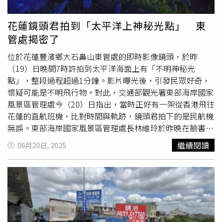
劇裡我的角色嘴很碎，台詞量驚人，我還跟劇組提議說能不
能乾脆我花錢復原現場聲音，我不想配了。」劇中李一桐穿
花蓮鏡頭君拍到「太平洋上神秘光點」 東
越到古代後，變成妥妥的富家女，讓她笑稱自己像是在演古
管處揭密了
裝版《小時代》，第6集裡她跑到殘江月會館開賭，奇蹟般
地贏了賭局後，又說出：「難道是賭神顯靈了，原來我不是
位於花蓮豐濱鄉大石鼻山東管處的即時影像鏡頭，於昨
邱淑貞，我是周潤發呀！」各種致敬也引起討論。李一桐笑
（19）日晚間7時許拍到太平洋海面上有「不明神秘光
稱自己像是在演古裝版《小時代》。（圖／iQIYI愛奇藝國際
點」，整段過程超過1分鐘。影片曝光後，引發民眾好奇，
版提供）近期憑《折腰》聲勢看漲的劉宇寧，在《書卷一
懷疑可能是不明飛行物。對此，交通部觀光署東部海岸國家
夢》中挑戰一人分飾兩角，既是高冷腹黑的權臣南珩，也是
風景區管理處今（20）日指出，當時正好有一架從香港飛往
以「離十六」之名接近女主的神秘俠客，兩個角色在情感與
花蓮的直航班機，比對時間與軌跡，鏡頭君拍下的是民航機
行動上的極端反差，為劇情增添懸念與張力。他透露，這是
無誤。東部海岸國家風景區管理處長林維玲於昨晚在臉書，
自己首次嘗試喜劇類型的作品，拍攝時他腦中時常冒出各種
貼出設置在花蓮縣豐濱鄉海邊大石鼻山風景區的即時影像鏡
繼續閱讀
06月20日, 2025
搞笑點子，導演也樂於放手讓他自由發揮，雖然劇中角色經
頭，當中可見畫面拍攝到太平洋海面上空突然出現一個不明
常被虐，但他演得很開心。《書卷一夢》除了主線的穿越與
光點，由南往北移動後停滯，光點再突然變大，不久後消
女主自救劇情，劇中還穿插大量吐槽式彈幕、音效剪輯，開
失。林維玲直呼，「奇怪移動的光點？誰能解惑？」原本看
頭李一桐、劉宇寧、王佑碩上演三角戀修羅場，轉圈持刀互
光點移動的樣子，還以為是一般商用低軌衛星，但是不知道
捅，配上歌曲〈囍〉的靈魂嗩吶聲加持，成為全劇的魔性名
為何會變大又變亮。網友紛紛在留言區表示，「好亮的不明
場面，而轉場時巧妙穿插〈愛的魔力轉圈圈〉，更是讓觀眾
飛行物體」、「我也看過幾次，一直懷疑為什麼東海岸一直