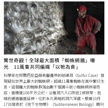
方。）立蛋，若不知道財位，就在住家客廳中央或辦公桌的
影響後續收成。除了農業意涵外，穀雨在民俗文化中也具有
正中間位置立蛋即可；開店舖的老闆，可選在櫃檯中間立
驅邪避害的象徵意義。柯柏成指出，傳統習俗中會在穀雨當
蛋，可讓下半年業績愈來愈好。七、祭祀神明、祖先、地基
天張貼「穀雨貼」，其用途原為防範五毒如蠍子、蛇、
蜈
主：1、祭祀神明：時間：早上9至11時。地點：自家神明
蚣
、蟾蜍與蜘蛛進入住家。常見圖樣如「天師斬五毒」、
廳。供品：三牲、酒或茶、粽子(※拜神明的供品，可以再
「神雞捉蠍」、「鍾馗捉鬼」等，藉由神祇形象達到驅邪鎮
去拜祖先和地基主)。菜飯：6菜、8菜、12菜或以上。水
煞效果。民俗上主要張貼位置與象徵意義：1、‌門上或門楣
果：五果。金紙：壽金、福金、刈金。2、祭祀祖先：時
（驅蟲辟邪）古時人們會在穀雨日將天師符或「禁蠍」符貼
間：早上午時。地點：祖先牌位前。供品：三牲、酒或茶、
於大門或房門上，稱為「禁蠍」。目的是阻止毒蟲入屋，同
粽子(※拜祖先的供品不能再拜地基主)。菜飯：6菜、8菜、
時借神力震懾外邪，保護全家平安，常見圖案如張天師持劍
12菜或以上。水果：三果。金紙：刈金、銀金3、祭祀地基
鎮五毒、神雞啄蠍。2、牆壁或牆角（清除害蟲）尤其是靠
驚世奇觀！全球最大面積「蜘蛛網牆」曝
主：時間：下午3點左右。地點：A.有騎樓時，大門口向內
近廚房、儲物間、窗邊等易藏蟲之處，可貼穀雨貼以清除害
光 11萬隻共同編織「以牠為食」
拜。B.沒有騎樓時，大門口內向內拜。C.在廚房內進行祭
蟲，若家中曾發現蠍子、
蜈蚣
等，可在其出沒處附近張貼，
拜，若廚房連接後門，則面向後門朝外拜；若無後門，則面
象徵性清除隱患。3、臥房內（護佑安眠）有專用於臥室的
科學家在阿爾巴尼亞與希臘邊界的硫磺洞（Sulfur Cave）發
向廚房門方向拜。供品：雞腿、酒或茶、粽子。菜飯：6
穀雨貼，上書「此貼臥房大吉利」，貼於臥房門上，保夜間
現疑似世界上最大的蜘蛛網，超過11萬隻蜘蛛在其中繁衍生
菜、8菜、12菜或以上。水果：可有可無。金紙：刈金或銀
安睡無擾 。現代可將鍾馗畫像或小型穀雨貼放入床頭櫃、
息。這個龐大的蜘蛛群落由數千個漏斗狀小蜘蛛網拼接而
金。八、喝雄黃酒：古語曾說“飲了雄黃酒，病魔都遠
衣櫃內，寓意驅除「暗小人」、提升睡眠品質。4、辦公桌
成，面積達106平方公尺，沿著洞穴入口附近1條狹窄、低
走。”雄黃酒有殺菌驅蟲解五毒的功效，中醫還用來治療皮
抽屜或工位角落（防小人、淨氣場）隨著習俗演化，穀雨貼
矮的通道牆面延伸，位於永久黑暗的洞穴深處。根據10月
膚病。習俗上多以雄黃和酒塗在幼兒的身上，認為可以驅邪
的「驅五毒」被引申為「防小人」。在穀雨交節氣當天，將
17日發表於《地下生物學》（Subterranean Biology）期刊