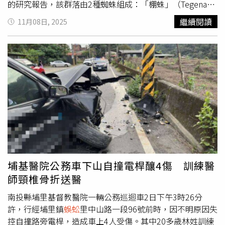
解毒；而直接飲用則認為雄黃酒可以解除百毒，有益健康。
穀雨貼或鍾馗法相小卡放入辦公室抽屜、資料夾中，可助化
的研究報告，該群落由2種蜘蛛組成：「棚蛛」（Tegenaria
有的孩子不敢喝酒，父母便以雄黃酒在孩子額上畫一個
解人際紛爭、穩定事業運 。5、‌蟲穴或院落角落（實地驅
domestica，又稱barn funnel weaver或domestic house
繼續閱讀
11月08日, 2025
「王」字，以使百毒不侵。九、繫五彩繩：端午節繫五彩繩
害）若庭院中有明顯蟲洞、牆縫等藏匿點，可將穀雨貼直接
spider）與「遊蕩始微蛛」（Prinerigone vagans）。研究
（也稱「五色線」、「五色長命縷」）是廣泛流傳的民間習
貼於其上，或焚燒後撒灰於周圍，象徵徹底清除蟲患 。柯
估計約有69,000隻棚蛛與超過42,000隻遊蕩始微蛛生活在洞
俗之一，具有避邪保平安、祈福納吉的意涵。五彩繩色彩鮮
柏成提醒，穀雨貼雖為祈福納吉之物，但張貼時需遵循民俗
穴中。洞穴中還有大量搖蚊（Tanytarsus albisutus），可
明，有驅邪鎮煞、保護兒童免受瘟疫與災害的作用。古時父
上傳統禁忌：1、避免倒貼、忌破損等：確保其驅邪納祥之
能是蜘蛛的主要食物來源。這2種蜘蛛通常生活在地表附
母會在端午節當天早晨，將五彩繩繫於小孩的手腕、腳踝或
力不受損，春聯的春字可以倒貼，但僅此而已，穀雨貼一旦
近，但在硫磺洞中，牠們罕見地共居於同一巨網，形成1座
脖子，稱為「長命縷」，寓意「長命百歲」。十、躲「五
天地倒反，想防的事情反而會適得其反。2、忌與生肖相沖
「蜘蛛城市」。研究人員指出，原本棚蛛會捕食遊蕩始微
毒」：農曆五月是「毒月」，五月初五又稱「惡月惡日」。
者接觸：若家中有人屬蛇，應避免張貼時直接觸碰「除五
蛛，但在洞穴黑暗環境下可能因視力受限，所以未發生掠食
「五毒」:蛇、蠍、
蜈蚣
、蟾蜍、蜘蛛最為活躍，容易引起
毒」類穀雨貼，以防引動本命煞，請其他生肖的家人代貼即
行為。棚蛛被認為是巨網的主要建造者，而遊蕩始微蛛則住
瘟疫與災禍。在端午節老人和體弱者、年幼孩童、孕婦要
可。3、忌重複使用：穀雨貼為年度節令專用，不可跨年使
在網中，彼此和平共處。硫磺洞由地下水中氫硫化物氧化生
「躲午」，中午時分避免外出，減少與不良氣息接觸。
用或反復張貼，每年穀雨前應更換新貼，象徵辭舊迎新。‌
成的硫酸逐步侵蝕形成，洞內有泉水與含硫溪流流動，全年
4、忌隨意丟棄舊貼：去年的穀雨貼不可扔進垃圾桶，應於
水溫約攝氏26℃。洞壁覆蓋黏滑生物膜，由硫氧化細菌等微
今年穀雨前焚化處理，灰燼撒於樹下或牆角，寓意歸於自
生物組成，形成完整食物鏈，支持蜘蛛、蠓、
蜈蚣
、擬蠍、
埔基醫院公務車下山自撞電桿釀4傷 訓練醫
然、不留煞氣。
蟎與甲蟲等生物生存。世界最大的蜘蛛網。（圖／翻攝自
師頸椎骨折送醫
Facebook／Culture Fuzz Blog）據悉，這個巨型蜘蛛網最
初由捷克洞穴學會（Czech Speleological Society）的洞穴
南投縣埔里基督教醫院一輛公務巡迴車2日下午3時26分
學家於2022年發現，促使生物學家計畫展開自己的考察。
許，行經埔里鎮
蜈蚣
里中山路一段96號前時，因不明原因失
這篇最新研究還發現，洞穴蜘蛛與洞外同種蜘蛛在基因上有
控自撞路旁電桿，造成車上4人受傷。其中20多歲林姓訓練