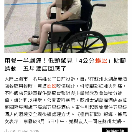
你還想要一點體面，請停止這樣對待他、我，以及所有人。
這種事太愚蠢了，浪費時間與精力。而且，相信我，這絕對
不是他想看到的事。」薩爾達同時抨擊網路上日益氾濫的AI
名人模仿風潮，指出這種技術並非藝術創作，而是對人類記
憶與文化的扭曲與消費，「看到真實人物的影像遺產，被簡
化成『這看起來有點像他、聲音也差不多』的東西，只為了
讓別人製作那些可怕的TikTok木偶秀，真是讓人瘋狂。」她
進一步批評：「你們不是在創作藝術，而是在用人類的生
命、藝術與音樂的歷史，製造出噁心、過度加工的熱狗，然
用餐一半劇痛！低頭驚見「4公分
蜈蚣
」貼腳
後強行塞給別人，希望能換來讚數，真噁心。」此外，她更
蠕動 五星酒店回應了
反駁「AI代表未來」的說法，認為人工智慧只是在「回收與
反芻」既有內容，並非創造，「這就像1條由資訊內容組成
大陸上海市一名馬姓女子日前投訴，自己在蘇州太湖萬麗酒
的人形
蜈蚣
（Human Centipede of content），後面的人
店餐廳用餐時，竟遭
蜈蚣
咬傷腳趾，引發腳部紅腫與刺痛，
毫無思考地吞下前面大出來的東西，而前面的人則一邊消
不料飯店只願意提供醫療費報銷與少量餐飲及會員積分補
費、一邊大笑。」事實上，這並非薩爾達首次對AI議題表達
償，讓她難以接受。公開資料顯示，蘇州太湖萬麗酒店為萬
憂慮。早在2023年「演員工會—美國電視和廣播藝人聯合
豪國際集團旗下高端五星級酒店。事件引起輿論關注五星級
會」（SAG-AFTRA）罷工期間，她就曾公開批評AI生成影像
酒店的環境安全與後續處理方式。《極目新聞》報導，據馬
對演員權益的侵害，特別是那些已逝藝人的形象被「未經同
女表示，事發於8月16日中午，她與友人一同在蘇州太湖萬
意的使用」。當時的她指出：「多年來，我親眼見證許多人
麗酒店用餐，期間突然感覺腳部劇烈刺痛。她低頭查看後發
繼續閱讀
08月25日, 2025