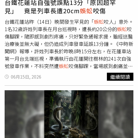
台鐵花蓮站自強號誤點13分「原因超罕
投江自盡，對於這位千古感動人心的歷史人物，舉國上下在
見」 竟是列車長遭20cm
蜈蚣
咬傷
「端午節」為其哀悼。因此，在端午節穿著象徵喜慶的紅色
衣服，往往被視為對這位偉人不敬，甚至被認為是逆天而
台鐵花蓮站昨（14日）晚間發生罕見的「
蜈蚣
咬人」意外。
行，容易招來晦氣。禁忌四：薄衣、背心五月時節屬於陰雨
1名32歲許姓列車長在月台巡視時，遭長約20公分的
蜈蚣
咬
綿綿，天氣不穩定，早晚氣溫變化大，也是大量蚊蟲出沒的
傷腳踝，隨即感到劇烈疼痛，只好緊急通報求援，雖經送醫
時候，因此建議不穿薄衣、無袖背心，避免蚊蟲叮咬，導致
治療後並無大礙，但仍造成列車發車延誤13分鐘。《中時新
生病和感染的風險。禁忌五：曬衣服民俗有「端午不曬
聞網》報導，許姓列車長於昨晚8時15分左右，在花蓮車站
衣」，由於「端午節」正屬天氣炎熱且潮濕，蛇蟲鼠蟻頻繁
第一月台北端巡視，準備執行由花蓮開往樹林的241次自強
出沒，很容易爬上衣物，因此會盡量避免在外曬衣。端午節
號發車作業，不料突然遭
蜈蚣
咬傷腳踝，當場感到劇痛並出
可以穿什麼？民眾可以選擇素面、自然柔和、低飽和色系，
現紅腫反應，立即以無線電通報車站協助撥打119求救。救
繼續閱讀
06月15日, 2026
如米色、米黃色、灰色、綠色、藍色等顏色的衣服。端午注
護人員趕抵後，先進行清創與初步處置，隨即將傷者送往花
重整潔與潔淨，民眾可趁此機會整理衣櫥，汰換破損衣物，
蓮慈濟醫院治療，經醫療處理後無生命危險，晚間約9時40
象徵除舊迎新。搭配懸掛艾草、佩戴香包或在家點香等民俗
分返回休息。在救護期間，台鐵為確保列車正常開行，緊急
習慣，不僅可提升端午氛圍，也有助強化個人能量，迎接下
調派人員接替列車長職務，最終完成發車作業，但該班次因
半年平安順遂的開始。
此延誤13分鐘，連帶影響後續行駛時刻。台鐵東區營運處長
楊舜安表示，這是花蓮站首次發生
蜈蚣
咬人事件，初步研判
蜈蚣
可能從車站周邊草叢，沿月台尾端斜坡爬上平台。事件
發生後，已立即要求清潔廠商加強月台及周邊環境清消作