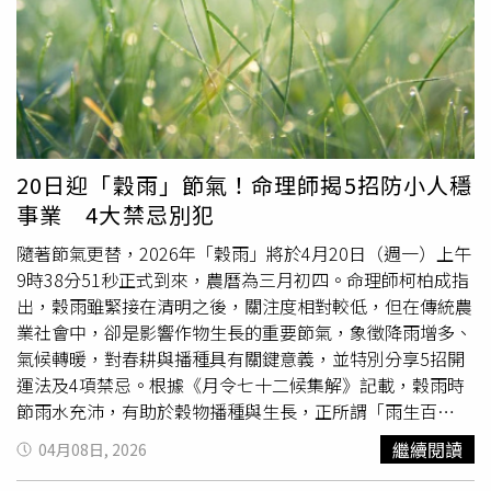
跑，希望屈原的身體不要受到傷害。三、掛艾草與菖蒲：艾
草：具中藥價值，可用於艾灸、泡澡，有溫經散寒、活血止
痛的功效。菖蒲：在中醫中也有安神、化濕的作用，還常被
製成菖蒲酒飲用，有助身體健康。艾草與菖蒲具有濃烈的香
氣，能夠驅趕蚊蟲與邪氣。將它們懸掛在門楣上，被視為可
以辟邪、防鬼魅、保平安。四、取「午時水」：「端午節」
當天中午11點至13點在湧泉、瀑布、井裡或家裡水龍頭接
20日迎「穀雨」節氣！命理師揭5招防小人穩
存起來的水，稱為「午時水」，若能在這時間將此水置於陽
事業 4大禁忌別犯
光下曝曬至少30分鐘，吸收陽光的正陽能量更好，至陽至
剛。據說具有袪除疾疫之功效，民間在端午節正午通常會取
隨著節氣更替，2026年「穀雨」將於4月20日（週一）上午
水飲用並擦拭身體，期能袪除百病。五、配戴香包：香包又
9時38分51秒正式到來，農曆為三月初四。命理師柯柏成指
叫「香袋」、「香囊」、「荷包」等。這些隨身攜帶的袋
出，穀雨雖緊接在清明之後，關注度相對較低，但在傳統農
囊，內容物幾經變化，從吸汗的蚌粉、驅邪的靈符、銅錢，
業社會中，卻是影響作物生長的重要節氣，象徵降雨增多、
辟蟲的雄黃粉，發展成裝有香料的香囊，製作也日趨精緻，
氣候轉暖，對春耕與播種具有關鍵意義，並特別分享5招開
成為端午節特有的民間藝品。端午節時給兒童或大人配戴香
運法及4項禁忌。根據《月令七十二候集解》記載，穀雨時
包，希望藉此達到驅蟲、避邪、保平安的作用。六、立蛋：
節雨水充沛，有助於穀物播種與生長，正所謂「雨生百
立蛋求好運：在端午節午時（11點至13點之間）嘗試豎
穀」。柯柏成表示，此時氣溫回升、降雨增加，有利於越冬
繼續閱讀
04月08日, 2026
蛋，若能在正午時將蛋豎立起來，表示會有好運一整年。在
作物恢復生長，以及春播作物順利發芽。不過他也提醒，若
住家或辦公室的「財位」（大門斜對角角落，藏風聚氣的地
雨量過多或發生乾旱，仍可能對農作物造成不利影響，進而