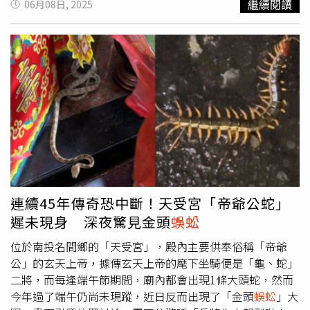
繼續閱讀
06月08日, 2025
今已連續46年未曾中斷，被廟方及信眾視為靈蛇。（圖／擷
取自Facebook／松柏嶺天受宮北極玄天上帝）南投名間鄉
「天受宮」自1979年落成啟用以來，每年端午節前後都會
有一條長約200公分的「靈蛇」前來造訪，且每次都會在供
桌及神像間來回穿梭爬行，並在此停留3至10天左右，由於
民間傳說玄天上帝收服龜蛇二將後，便將其納為坐騎，因此
該條大頭蛇又被廟方及信眾稱為「帝爺公蛇」，視牠為靈蛇
的象徵。天受宮昨（7日）晚間在臉書粉專曬出影片，發文
宣布靈蛇今年又再度報到的好消息。貼文曝光後，引起網友
紛紛留言直呼，「來了嗎，讚喔」、「再次出現神蹟」、
「太棒了！終於等到小龍的出現，遲到沒有關係，有來就好
了！」事實上，廟方曾透露，這條「帝爺公蛇」過去最長曾
連續45年傳奇恐中斷！天受宮「帝爺公蛇」
在廟內駐足長達一個月，也曾二度回訪，並留下蛻皮的「龍
遲未現身 深夜驚見金頭
蜈蚣
衣」後才又離去。
位於南投名間鄉的「天受宮」，殿內主要供奉俗稱「帝爺
公」的玄天上帝，據傳玄天上帝的麾下坐騎便是「龜、蛇」
二將，而每逢端午節期間，廟內都會出現1條大頭蛇，然而
今年過了端午仍尚未現蹤，近日反而出現了「金頭
蜈蚣
」大