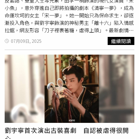
反套路、雙重人生等元素，由李一桐飾演的現代女演員「宋
小魚」，意外穿進自己即將拍攝的劇本《清寧一夢》，成為
命運坎坷的女主「宋一夢」。她一開始只為保命求生，卻逐
漸投入角色，與劉宇寧飾演的神秘男主「離十六」陷入情感
拉鋸，網友形容「刀子裡裹著糖，虐得上頭」。最新劇情
中，宋一夢為驗證離十六是否為七皇子南珩，竟以匕首自
繼續閱讀
07月09日, 2025
傷，觸發劇本中「男主救女主」的設定，使南珩的真實身份
曝光，情節高潮迭起。導演郭虎表示，該劇核心是角色如何
認識真正的自己與彼此，透過宋一夢的成長逐步展開。劇中
也不乏話題吻戲，劉宇寧曾笑稱開拍前都會問導演「有沒有
吻戲」，此次與李一桐前6集就有3場「強制吻」，表情還被
做成迷因包。第16集的屋頂吻則以真情打動觀眾，實景拍攝
時李一桐衣服還爬入
蜈蚣
，引發熱搜。此外，祝緒丹飾演的
宋一汀與王以綸假扮的離十六展開另類純愛，開場的狗血名
句「從前是姊夫，以後便是丈夫」到後來覺醒說出「獨自縱
享人間便是了」，成為獨立女性代表。《書卷一夢》現正熱
播中，劇情即將迎來更大轉折。
劉宇寧首次演出古裝喜劇 自認被虐得很開
心