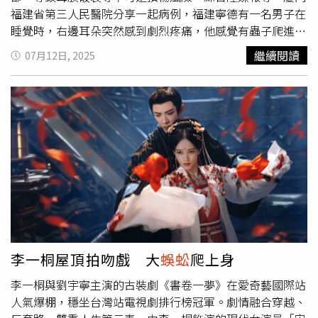
福建省第三人民醫院分享一起病例，福建寧德有一名男子在
睡覺時，右邊耳朵突然感到劇烈疼痛，他感覺有蟲子爬進耳
朵裡，為了趕出蟲子，他不斷用手拍打耳朵、手指摳挖耳
繼續閱讀
07月12日, 2025
道，沒想到挖出半截蟑螂；最可怕的是，他發現另外半截蟑
螂還在往耳朵裡面鑽，男子才趕緊就醫請求專業協助。第三
人民醫院耳鼻喉科醫師說明，當蟑螂或其他昆蟲類鑽入人的
耳朵裡，自行摳挖屬於不當處理，這樣更容易使昆蟲進入耳
道深部，昆蟲受驚後在耳內做出的反應也可能損傷耳道甚至
耳膜，導致耳膜破裂，造成患者聽力恐有不可逆的損傷風
險。醫師建議，如果遇到昆蟲跑進耳朵的狀況，蚊子或飛蛾
類的趨光性昆蟲，可以關燈後用手電筒照射耳道，利用向光
性誘其自行爬出耳朵裡；而蟑螂或
蜈蚣
這類非趨光性的，可
以用食用油滴入耳道，患者將耳朵朝上，油可以黏附蟲體並
使其窒息，減少掙扎損傷，儘快前往醫院，請醫師取出，千
萬不要自己動手摳抓。
李一桐屋頂拍吻戲 大
蜈蚣
爬上身
李一桐與劉宇寧主演的古裝劇《書卷一夢》在愛奇藝國際站
人氣爆棚，穩坐台灣站電視劇排行榜冠軍。劇情融合穿越、