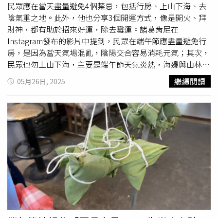
民眾應在當天盡量避免4個禁忌，包括行房、上山下海、去
陰氣重之地。此外，他也分享3個開運方式，像是開火、拜
財神，都有助於招來好運，除去霉運。諸葛肯尼在
Instagram發布的影片中提到，民眾在端午節應盡量避免行
房，是因為當天氣場混亂，陰陽交合容易消耗元氣；其次，
民眾也勿上山下海，主要是端午節天氣炎熱，海邊與山林昆
蟲作祟，更可能有象徵「五毒」的蛇、
蜈蚣
、蠍子、蟾蜍和
繼續閱讀
05月26日, 2025
壁虎（蜘蛛）出沒攻擊人類，造成身體不適；再來，應避免
去陰氣極重之地，包括醫院或殯儀館等場所，因為端午節陽
氣最盛，而醫院、殯儀館等陰氣較重的地方，容易聚集無形
邪氣，影響自身氣場；最後，民眾不宜舉辦婚喪喜慶或開工
開業儀式，以免沾染晦氣招致厄運。此外，諸葛肯尼也分享
端午節開運的秘訣，民眾可在當天開火，且務必親自下廚，
因為端午節「見火等於見財」，而當火氣一到，財氣自然
來，能旺自身運勢；其次，民眾可於午時（上午11時至下午
1時）打開水龍頭取水，或取溪流水、山泉水或井水，回家
後加入多個硬幣湊成168元的錢母煮沸，等到放涼後擺放在
家中西南方，此舉有助於提升個人下半年財運；最後，民眾
可於當天出門後朝吉方「西方」行走一小段路後，前往附近