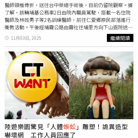
所差異，腸道微生物群多樣性也顯著較低，顯示牠們已適應
醫師頸椎骨折，送往台中榮總手術後，目前仍留院觀察。據
陰暗潮濕的洞穴環境。研究主要作者、特蘭西瓦尼亞薩皮恩
了解，該輛埔基公務車2日由院內職員駕駛，搭載一名住院
提亞匈牙利大學（Sapientia Hungarian University of
醫師及林姓男子等2名訓練醫師，前往仁愛鄉原民部落進行
Transylvania）生物學家烏拉克（István Urák）也表示：
衛教活動。午後經埔霧公路由霧社往埔里方向下山返院途
「我們常以為完全了解1個物種，但仍會有意外發現。有些
中，發生失控自撞車禍。埔里警分局交通小隊員警及消防隊
繼續閱讀
11月03日, 2025
物種在極端條件下會表現出驚人的基因可塑性，而這些行為
獲報趕抵現場，發現該輛醫院巡迴車車頭保險桿和右前輪幾
在『正常』環境中並不會出現。」烏拉克強調，即使洞穴橫
乎脫落、引擎蓋扭曲翹起、引擎和管線外露，擋風玻璃也撞
跨2國，保護這個獨特蜘蛛群落仍至關重要，研究團隊將持
出裂紋。車上4人分別受前胸、頸部、手腳、右膝及背部等
續探索硫磺洞的地下生態，「因為大自然仍有無數驚奇等待
處傷勢，其中林姓訓練醫師頸椎受傷最重，經埔基醫院轉送
我們探索。」
台中榮總開刀治療後，為防止神經永久損傷，目前仍在加護
病房觀察。埔里分局表示，駕駛酒測值為0。警方已依規定
進行現場測繪、照相，並製作駕駛筆錄，同時調閱附近民宿
監視器影像，以釐清事發經過及肇事責任。
陸遊樂園驚見「人體
蜈蚣
」雕塑！詭異造型
嚇壞網 工作人員回應了