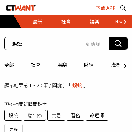
跳至主要內容區塊
下載 APP
最新
社會
娛樂
財經
⊗ 清除
全部
社會
娛樂
財經
政治
顯示結果第 1 ~ 20 筆 / 關鍵字「
蜈蚣
」
更多相關新聞關鍵字：
蜈蚣
端午節
禁忌
習俗
命理師
更多