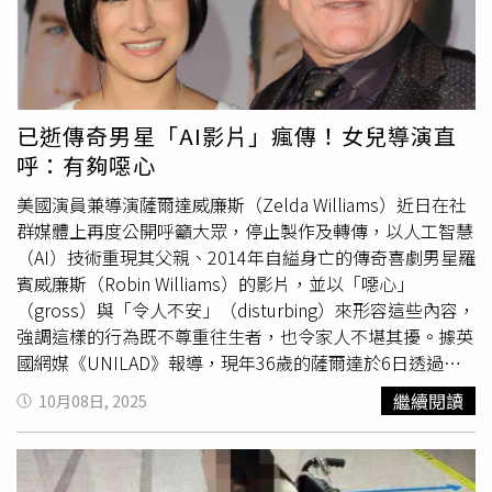
消防署需賠償496萬餘元，兩造均不服提出上訴至二審。而
在高院審理後，認為消防署對朱男等受訓學員實施系爭預備
訓練，構成裁量逾越及濫用之過失，且朱男所受傷害與堆疊
訓練有因果關係，但朱男就醫囑休養 3 個月不得請求看護
費，因此改判消防署須賠償486萬4915元。
已逝傳奇男星「AI影片」瘋傳！女兒導演直
呼：有夠噁心
美國演員兼導演薩爾達威廉斯（Zelda Williams）近日在社
群媒體上再度公開呼籲大眾，停止製作及轉傳，以人工智慧
（AI）技術重現其父親、2014年自縊身亡的傳奇喜劇男星羅
賓威廉斯（Robin Williams）的影片，並以「噁心」
（gross）與「令人不安」（disturbing）來形容這些內容，
強調這樣的行為既不尊重往生者，也令家人不堪其擾。據英
國網媒《UNILAD》報導，現年36歲的薩爾達於6日透過
Instagram限時動態發表聲明，語氣激動地寫道：「拜託，
繼續閱讀
10月08日, 2025
不要再傳AI生成的爸爸影片給我了。請不要以為我想看，或
以為我能理解，我既不想，也不會理解。如果你只是想惡意
挑釁，我看過更糟的，我會封鎖你然後繼續過我的生活。若