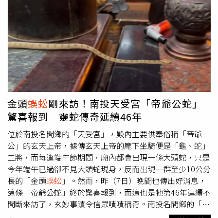
及另1名男性駕駛送往員林基督教醫院診治，幸虧皆無生命
危險，但6車被撞的狼藉不堪。警方表示，由於車禍地點霸
佔出口匝道，導致交通一度受阻，後續彰化縣消防局中興分
隊已接手處理路況，警方則派員在現場指揮及疏導車流，至
於酒測則待驗，詳細肇因及肇責仍待交通大隊進一步分析研
判。
金頭
蜈蚣
剛來訪！南投天受宮「帝爺公蛇」
驚喜報到 靈蛇傳奇延續46年
位於南投名間鄉的「天受宮」，殿內主要供奉俗稱「帝爺
公」的玄天上帝，據傳玄天上帝的麾下坐騎便是「龜、蛇」
二將，而每逢端午節期間，廟內都會出現一條大頭蛇，只是
今年端午已過卻不見大頭蛇現身，反而出現一群至少10公分
長的「金頭
蜈蚣
」。然而，昨（7日）晚間也傳出好消息，
這條「帝爺公蛇」終於驚喜報到，而這也是牠第46年連續不
間斷來訪了，玄妙事蹟令信眾嘖嘖稱奇。南投名間鄉的「天
受宮」每逢端午節前後，都會有一條大頭蛇前來拜訪，且至