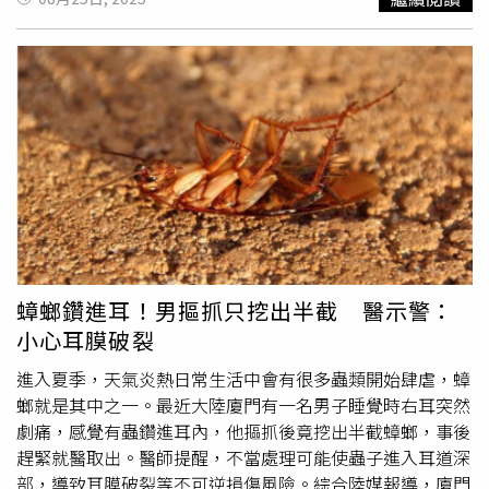
想訓練AI模型，去重建那些已無法表達意見的演員，例如我
現，一條有眾多足的蟲子正在腳上蠕動，嚇得她當場驚叫，
的父親。這不是假設，而是正在發生的真實現象。」她還形
並立即求助同行友人。餐廳工作人員聽見異常聲響後趕到現
容AI版羅賓威廉斯是「令人極度不安的存在」，即使在最好
場，將蟲子處理掉。馬女腳趾隨即出現紅腫及持續擴散的刺
的情況下，也不過是對偉大人物的「拙劣模仿」；而在最壞
痛感，經友人辨識，咬傷她的是一條約4公分長的
蜈蚣
。隨
的情況下，則是「駭人聽聞的科學怪人式怪物
後她被送往附近醫院接受治療，酒店一名禮賓部員工亦陪同
（Frankensteinian monster）。」
就診。根據醫院病歷記錄，醫師診斷馬女士為「腳部水腫，
接觸
蜈蚣
及（熱帶）有毒千足蟲」，所幸經治療後已無大
礙。然而馬女對酒店方面的處理方式表達不滿，稱目前僅獲
得醫療費報銷與少量餐飲及會員積分補償，對居住於上海的
她而言「幾無實質意義」。蘇州太湖萬麗酒店表示，這起事
件屬極低概率，因酒店位於太湖湖畔，植被茂密，平時對環
境衛生與蟲害防治非常重視。工作人員表示，酒店已主動聯
蟑螂鑽進耳！男摳抓只挖出半截 醫示警：
繫馬女友人，向當事人表示誠摯歉意，並提出相應補償方
小心耳膜破裂
案，盼與其進一步溝通解決。
進入夏季，天氣炎熱日常生活中會有很多蟲類開始肆虐，蟑
螂就是其中之一。最近大陸廈門有一名男子睡覺時右耳突然
劇痛，感覺有蟲鑽進耳內，他摳抓後竟挖出半截蟑螂，事後
趕緊就醫取出。醫師提醒，不當處理可能使蟲子進入耳道深
部，導致耳膜破裂等不可逆損傷風險。綜合陸媒報導，廈門