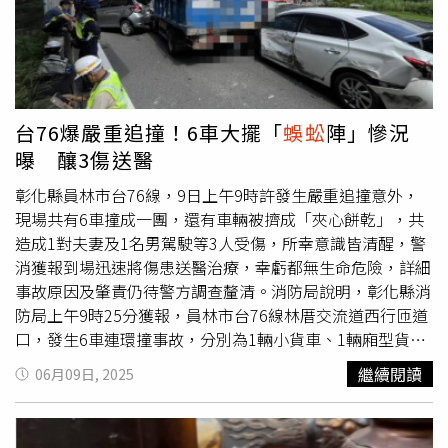
笑到停不下來。劉宇寧透露，劇組為了取得音樂版權特別砸
有不明飛行物」、「之前也曾看過類似奇景，那時是像
蜈蚣
下重金，當他看到成品播出後，發現歌詞竟與劇情完美貼
一樣的飛行物，閃著燈光飛越山頭」、「這次的光點不像是
合，直呼：「實在太妙了。」而拍攝期間讓李一桐最印象深
一般飛行器」。貼文也引來台北市天文協會理事長劉志安留
刻的莫過於被戲稱為「大
蜈蚣
事件」的驚魂時刻，她回憶當
言，他直言「這通常是迎面而來的飛機」，飛機由遠而近、
時正和劉宇寧在屋頂上拍戲，沒想到一隻超大
蜈蚣
從她腳邊
飛行的過程有些弧度，當飛機慢慢轉彎，飛機燈正對到攝影
一路爬上身，但她渾然不覺，反倒是山那頭的粉絲先發現異
機時亮度最亮，慢慢偏離時，亮度逐漸降低。林維玲了解過
台76爆嚴重追撞！6車大擺「
蜈蚣
陣」慘況
狀，急得不斷喊她的名字。劉宇寧笑：「我當時還想說，桐
後，也對此說明表示，經航空迷幫忙查證，比對時間與軌
曝 釀3傷送醫
姐的粉絲也太熱情了吧！簡直火到不行！結果一看，原來是
跡，昨晚7時30分正好有一架從香港飛往花蓮的直航班機
在指
蜈蚣
，等播到那場戲時，彈幕肯定會被『就是
蜈蚣
那場
（HKE152），飛機經外海並進行轉彎剛好正面對著鏡頭
彰化縣員林市台76線，9日上午9時許發生嚴重追撞意外，
戲』刷滿。」李一桐在微博發文為《書卷一夢》宣傳時，也
君，才會讓光點亮到閃爍發光，甚至映照海面。林維玲指
現場共有6車撞成一團，還有車輛被擠成「夾心餅乾」，共
幽默自嘲這部戲又名「大
蜈蚣
劇」並寫道「今天，大
蜈蚣
爬
出，過去「鏡頭君」也曾拍到火流星、低軌衛星、火箭殘
造成1對夫妻及1名男駕駛等3人受傷，所幸意識皆清醒，警
身上那部劇終於要播了，我已經做好準備，請大家跟我一起
骸，東管處會定期把奇景影片擷取後，上傳到YouTube頻道
消獲報到場迅速將傷患送醫治療，幸虧都無生命危險，詳細
入夢！」劇情發展出其不意的古裝愛情輕喜劇《書卷一夢》
與臉書粉專，讓更多人看到這些大自然奇景。
事故原因及肇責仍待警方調查釐清。消防局說明，彰化縣消
現正於愛奇藝國際站熱播中。
防局上午9時25分獲報，員林市台76線林厝交流道西行匝道
口，發生6車連環撞事故，分別為1輛小貨車、1輛廂型貨櫃
車、1輛休旅車及3輛轎車追撞，畫面宛如「巨型
蜈蚣
」，其
繼續閱讀
06月09日, 2025
中有2車被前後方的貨車夾擊，車頭甚至插進前車底部嚴重
變形，場面怵目驚心。所幸此次事故無人員受困，僅造成3
人受輕傷，分別為1對來自台中的夫妻送往彰化秀傳醫院，