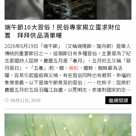
業，並將請職安單位針對夏季害蟲問題研擬防治措施，以避
免類似情況再度發生。另一方面，楊舜安指出，受傷的許姓
列車長在台鐵服務約4年，平時表現正常穩定，目前已安排
返家休養，後續公司將持續關懷並提供必要協助。
端午節10大習俗！民俗專家揭立蛋求財位
置 拜拜供品清單曝
2026年6月19日「端午節」（又稱端陽節、龍舟節）是華人
傳統的重要節日之一，這個節日有多種習俗，主要是為了紀
念愛國詩人屈原。農曆五月是「毒月」，五月初五又稱「惡
月惡日」。「五毒」:蛇、蠍、
蜈蚣
、蟾蜍、蜘蛛最為活
躍，容易引起瘟疫與災禍，有些習俗同時也有避邪、祈福的
象徵意義。以下是端午節常見的習俗：一、吃粽子：屈原於
農曆五月初五投汨羅江自盡，以死明志，表達對國家的忠
誠。楚國的人民知道這個消息之後，都不約而同的趕到江邊
繼續閱讀
06月11日, 2026
來，想找尋他們所敬愛的屈原，可是一直都找不到屈原的身
體。為了不讓水中的魚蝦把屈原的身體吃掉還用粽葉包米
飯，作成粽子，投到江餵給魚蝦吃，希望屈原的身體不要受
到傷害。二、賽龍舟：屈原於農曆五月初五投汨羅江自盡，
楚國的人民就在江上划著龍舟、敲鑼打鼓，希望能將魚蝦趕