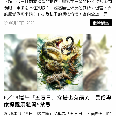
下跪、做出打開戒指盒的動作，讓站在一旁的EXXI义翔瞬間
傻眼，事後忍不住笑喊：「雖然無俚頭莫名其妙，但當下真
的感覺像被求婚！」提及私下的購物習慣，團內公認「穿搭
擔當」的JAGGER柏佑超愛逛街，即使家中衣櫥已經快炸
繼續閱讀
06月17日, 2026
開，只要版型對、材質好幾乎不會猶豫，他笑說：「曾經看
到一件超喜歡的外套，即使尺寸小一號還是硬買，現在變成
收藏品。」D’OM則是「重度帽子收藏家」，自豪家中已
有30多頂帽子，看到喜歡的款式一定要帶回家，笑說：「可
以戴在頭上就好！」SEVENTOEIGHT分享私下購物習慣。
（圖／THE HYUNDAI 現代百貨提供）王學駿說自己有「購
物癖」，有時候看到一見鍾情的單品，會失控買到想要「剁
手」，他回憶起之前去韓國受訓時，在空檔跑去買造型服，
「原本只想買一件外套，結果最後直接買到快一個行李
箱！」運動員出身的他自曝櫃子打開全都是鞋帽T、素T跟球
鞋，「朋友都開玩笑說我屬『
蜈蚣
』，光是現在就有2、30
雙球鞋跑不掉！」EXXI义翔相對理性，「我是那種很喜歡的
6／19端午「五毒日」穿搭也有講究 民俗專
東西可以放購物車三天猶豫考慮的人，不過最衝動的一次購
家提醒須避開5禁忌
物，是有一次半夜刷到我想買的音樂器材，睡醒就刷卡
了！」近期因隊長麒文跟團員美祥M陸續當兵，改以四人體
2026年6月19日「端午節」又稱為「五毒日」，農曆五月的