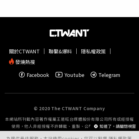
人的搭訕，也不要前往森林之地，避免病媒蚊叮咬。小孟也
建議，3生肖可以隨身準備1個紅包袋放在身上，等到整個農
曆5月結束後，將紅包袋丟棄，就有機會避免無端的災厄發
生。
關於CTWANT
聯繫&爆料
隱私權政策
發燒熱搜
Facebook
Youtube
Telegram
© 2020 The CTWANT Company
本網站所刊載內容著作權屬王道旺台媒體股份有限公司所有或經授權
使用，他人非經授權不許轉載、重製、公開播送或公開傳輸。
知道了，請關閉視窗
為提供最佳服務，本站使用cookies，您可以點選
隱私權政策