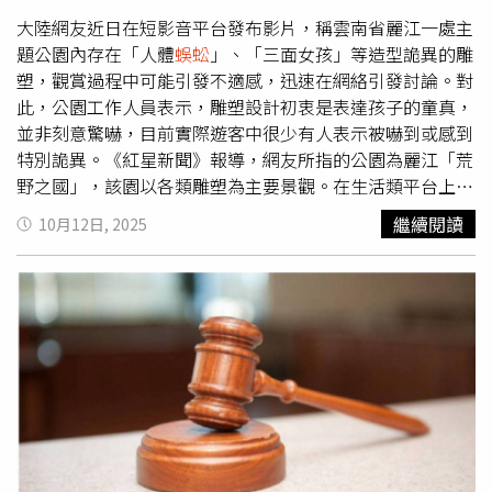
大陸網友近日在短影音平台發布影片，稱雲南省麗江一處主
題公園內存在「人體
蜈蚣
」、「三面女孩」等造型詭異的雕
塑，觀賞過程中可能引發不適感，迅速在網絡引發討論。對
此，公園工作人員表示，雕塑設計初衷是表達孩子的童真，
並非刻意驚嚇，目前實際遊客中很少有人表示被嚇到或感到
特別詭異。《紅星新聞》報導，網友所指的公園為麗江「荒
野之國」，該園以各類雕塑為主要景觀。在生活類平台上，
荒野之國的評價頗高，甚至位列麗江景區好評榜第二名。公
繼續閱讀
10月12日, 2025
園工作人員表示，園內雕塑以童趣、童真為主，有些網友感
到不適，是因每個人對藝術作品理解不同所致。據悉，荒野
之國由民間藝術家喬小刀設計，許多作品以廢舊材料組合而
成，打造出一個「驅散陰霾、找尋快樂」的童話小鎮。園區
強調，「萬物奇奇怪怪又可可愛愛」，目的是吸引遊客目光
並提供拍照打卡體驗。大陸網友近日在短影音平台發布影
片，稱雲南省麗江一處主題公園內存在「人體
蜈蚣
」、「三
面女孩」等造型詭異的雕塑，觀賞過程中可能引發不適感。
（圖／翻攝自紅星新聞）對於部分作品如「人體
蜈蚣
」、
「三面女孩」，外界觀感分歧。一些人表示不理解設計理