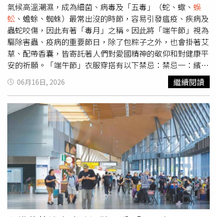
制活動的他們坦言：「覺得休息室突然變得比較安靜！還在
氣候高溫潮濕，成為細菌、病毒及「五毒」（蛇、蠍、
蜈
適應中，很期待他們早日回歸！」王學駿表示：「比起薪水
蚣
、蟾蜍、蜘蛛）最常出沒的時節，容易引發瘟疫、疾病及
除以四，但我更期待六個人一起賺更多！」團員D’OM則
蟲蛇咬傷，因此有著「毒月」之稱。因此將「端午節」視為
開玩笑說：「唯一比較可惜的就是，我的單人宿舍時光快結
驅除害蟲、疫病的重要節日，除了包粽子之外，也會掛著艾
束了！」一句話也透露了這兩位當兵的成員即將倒數，讓粉
草、配帶香囊，皆寄託著人們對愛國精神的敬仰和對健康平
絲期待不已。值得一提的是，四人也搶先透露已偷偷準備退
安的祈願。「端午節」衣服穿搭有以下禁忌：禁忌一：繽紛
伍驚喜，除了手作應援牌、零食背包外，還著手規劃「退伍
艷麗之衣屈原是戰國時代楚國人，忠心愛國，無奈楚王聽信
繼續閱讀
06月16日, 2026
派對」迎接兩位哥哥回歸。SEVENTOEIGHT也曝光工作近
奸臣的話，導致京都被秦軍攻破，讓他感到失望，於是投汩
況，正式預告已悄悄進入閉關模式，全力籌備新作品，EXXI
羅江自盡。為了不讓屈原屍體被魚蝦吃掉，就在江裡投下許
义翔透露近期除了持續練習，也正積極準備新內容，希望盡
多用竹葉包裹的米食（粽子），並且競相划船（賽龍舟）希
快帶著全新面貌與大家見面；王學駿則笑著向粉絲喊話：
望找到屈原的屍體。因此這一天，不宜穿上繽紛艷麗服飾，
「雖然很久沒見面，但我們閉關訓練很充實，也在準備新的
秉持莊重儀態以示尊重。不僅如此，舉凡高飽和色彩、螢光
作品，EECH們不要爬牆去追別人，記得回來找我們！」
色單品都屬於禁忌。文化觀點中被認為與節令陰陽不符，恐
JAGGER柏佑更進一步透露，這次回歸將會是團體的重要轉
有擾亂氣場或「逆節而行」的象徵。禁忌二：破損之衣俗云
變，未來作品方向希望從團員自身出發，把更多真實故事、
「人要衣裝，佛要金裝」，衣服象徵人的精神面貌。破損衣
夢想與成長歷程放進音樂創作中，「希望能帶給大家更多關
物被視為不吉利，有破損、漏財、衰敗之氣，同時也象徵著
於音樂與故事性的內容，請大家再等等我們！」
財運流失或運勢低落等不祥徵兆。「端午節」的穿搭不要有
SEVENTOEIGHT入伍的團員即將退伍。（圖／THE
鏤空、破損、磨損的服裝款式。禁忌三：穿紅色衣「端午
HYUNDAI 現代百貨提供）
節」是屈原忠心愛國，卻因為被誣陷，只能眼看國家滅亡而