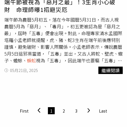
端午節被視為「惡月之最」！3生肖小心破
財神廟參拜，並向財神詳細稟報下半年的目標，也能增強招
財 命理師曝1招避災厄
財效果。
端午節為農曆5月初五，落在今年國曆5月31日，而古人視
農曆5月為「惡月」、「毒月」，初五更被認為是「惡月之
最」，屆時「五毒」便會出現。對此，命理專家清水孟國際
塔羅小孟老師就提醒，虎、豬、蛇3生肖在端午前後應特別
謹慎，避免破財、影響人際關係。小孟老師表示，傳說農曆
5月5日這邪祟當道，「五毒」並出，又古人將蛇、壁虎、蠍
子、蟾蜍、
蜈蚣
視為「五毒」，因此端午也要驅「五毒」。
因「五毒」出現的時間，也是感冒較多的春夏交替季節，為
繼續閱讀
05月21日, 2025
了避免疫病的發生，古人從端午5月5日開始驅除疫病毒害，
會以雄黃酒、硃砂及艾草來驅蟲避邪。接著，小孟老師點名
3生肖，應在「五毒日」小心避禍：屬虎隨身物品容易掉
落，避免前往人多的地方，否則有可能會遭遇扒手或遺失物
品，避開公眾較多人的地方以防疫情感染。屬豬避免上山，
以防蚊蟲叮咬，也要注意情緒不是否會影響到別人，進而影
First
1
2
3
Last
響到自己的人際關係，謹記不要發脾氣。屬蛇應注意交通事
故、交通罰單等事物，盡量避免出遠門，同時也要注意陌生