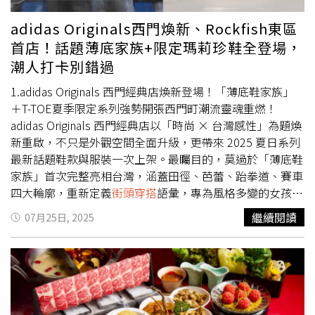
痛的禮物。PUMA H-STREET #隨型鞋／2,980元（圖／品牌
天使系列以「New Editing 2000’s」為主題，將千禧年代
提供）白色情人節禮物推薦：adidas三線錐形褲這件 adidas
的滑板靈魂與90’s街頭精神重新混音。品牌以Oversized
adidas Originals西門煥新、Rockfish東區
三線錐形褲，可以說是「穿上就顯腿長」的神隊友。高腰設
剪裁、撞色拼貼與塗鴉線條為設計主軸，打造兼具潮流與個
首店！話題薄底家族+限定瑪莉珍鞋全登場，
計加上上窄下寬的版型，能自然修飾腿部線條，而側邊經典
性的單品。對Z世代而言，Y2K不只是復古風，更是一種用
潮人打卡別錯過
三線則在視覺上拉長比例。（圖／品牌提供）這次系列還加
穿搭展現自我態度的語言。系列中，標誌性的小天使圖騰搭
入亮片細節與帶光澤感的面料，讓運動風多了一點時髦感。
配亮眼色塊，傳達自由、不羈與快樂的時尚宣言，讓
街頭穿
1.adidas Originals 西門經典店煥新登場！「薄底鞋家族」
不管搭球鞋、短靴甚至高跟鞋，都能打造出輕鬆又有型的日
搭
在今年秋冬成為最耀眼的潮流焦點。​Mark Gonzales2025
＋T-TOE夏季限定系列強勢開張西門町潮流靈魂重燃！
常造型。adidas三線錐形褲／2,490~2,690元（圖／品牌提
年秋冬系列推出許多Y2K的大學T。（圖／黃筱婷攝）​秋冬
adidas Originals 西門經典店以「時尚 × 台灣感性」為題煥
供）
推出賽車系列，小天使化身米淇林寶寶（圖／黃筱婷攝）​陳
新重啟，不只是外觀空間全面升級，更帶來 2025 夏日系列
漢典×小天使：幸福加速啟動此次品牌特別邀請剛新婚的陳
最新話題鞋款與服裝一次上架。​最矚目的，莫過於「薄底鞋
漢典詮釋「幸福天使」概念，從金鐘紅毯走向人生紅毯的
家族」首次完整亮相台灣，涵蓋田徑、芭蕾、跆拳道、賽車
他，就像在幸福賽道上全速奔馳。他身穿 Mark Gonzales
四大輪廓，重新定義
街頭穿搭
語彙，專為風格多變的女孩量
Racing系列紅白針織外套，象徵愛情與熱情的紅色撞上潔白
身打造！（圖／品牌提供）首次完整登場！話題「薄底鞋家
繼續閱讀
07月25日, 2025
線條，完美體現Z世代的冒險家精神與快樂能量。陳漢典
族」打造今夏最輕盈步伐這次煥新最大的亮點之一，就是薄
說：「接下來我也希望有一天能穿著Mark Gonzales的衣
底鞋全家族系列的台灣首度完整亮相。不同於過去單一鞋型
服，在公園欄杆上跳舞，展現最真實的自己，開心地表演、
上架，這次一次推出4款設計、卻同樣時髦好搭的鞋款，全
自由創作，就像Mark一樣用熱情感染大家。」幸福抽抽樂
面滿足女孩們對「風格切換」的渴望：•田徑薄底鞋：復刻
活動登場 一同GONZ落去即日起至 2025年11月2日，凡於
60年代田徑跑鞋的簡約輪廓，搭配金屬光澤皮革與透氣孔洞
活動期間單筆消費滿 5,000元，即可參加「幸福抽抽樂」活
設計，像 TOKYO銀、JAPAN金等配色充滿未來復古感，結