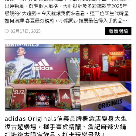
充滿泰式巧思。另有「泰鮮手打蝦丸」等泰味小品，均可搭
出運動風、鮮明個人風格、大框設計及多彩鏡款等2025年
配658元的「泰享受獨享餐」或1,288元的「泰滿足雙人
眼鏡的4大趨勢。今天就讓我們來看看，這三位新生代韓星
餐」。即日起至9/15，凡點購泰國季任一套餐，即可獲得
如何演繹 春夏最夯鏡款，小編同步推薦最值得入手的品牌
「娘娘開運刮刮卡」乙張（可累贈），有機會抽中套餐兌換
與型號！(G)I-DLE Minnie時尚復古 +冷酷感，Y2K 女王駕
繼續閱讀
03月17日, 2025
券、FunNow 泰式按摩優惠碼，及限量聯名周邊如「皇牌出
到！身為韓國人氣女團 (G)I-DLE 的時尚擔當，Minnie 的穿
巡｜娘娘大叔傳奇牌組」等好禮。三燔「黃金檸檬鍋」使用
搭風格總是帶有濃厚的個人特色，無論是簡約的學院風、未
的湯底是在柴魚昆布高湯中調入檸檬原汁，再以鹽麴提鮮增
來感 Y2K，還是歐美辣妹風，她都能駕馭得恰到好處！這次
味。（圖／台北晶華酒店提供）另外位於台北晶華酒店B3
她以大框眼鏡和太陽眼鏡為造型亮點，完美對應 2025 春夏
的「三燔本家」與北投晶泉丰旅館內的「三燔北投」日式鍋
眼鏡的兩大趨勢：「鮮明個人風格」與「包覆性大框」！潮
物料理餐廳，即日起至9/30則推出「夏季限定－黃金檸檬
流示範：1.學院風 xMiuMiu粗框眼鏡在一套學院風格穿搭
鍋」，將日本廣島盛行的檸檬涮涮鍋引進台灣。選用屏東小
中，Minnie 佩戴了一副 黑色粗大框眼鏡，搭配 白
農種植的「梅爾檸檬」搭配昆布鹽麴湯底，一新消費者的味
色 Polo 衫 + 格紋襯衫，輕鬆詮釋 Preppy Chic 學院風，這
蕾。三燔本家以套餐方式提供口感鮮嫩的台灣放牧雞或油脂
款眼鏡來自MiuMiu，其金屬點綴 讓整體造型更顯時髦！
甘甜的西班牙伊比利豬作為涮料，每人1,680元+10%起；三
（圖／取自Minnie ig）小編推薦相似款：(上)Oliver
燔北投則主打吃到飽，放牧雞腿肉及丹麥雪花豬肉無限量供
Peoples太陽眼鏡#OV1354T 5035/23,050元，(下)Oliver
應，優惠價每人1,380元+10%起。點用一般鍋物加價299元
Peoples眼鏡 #OV5562U 1780/14,900元。（圖／品牌提
adidas Originals信義品牌概念店變身大型
+10%，即可升級為黃金檸檬湯底。※飲酒過量，有害健
供）2.復古街頭風 x 玳瑁紋眼鏡另一套穿搭中，她選擇了一
復古遊樂場，攜手臺虎精釀、詹記麻辣火鍋
康，未滿18歲請勿飲酒
副玳瑁紋寬框眼鏡，搭配Miu Miu 套裝，復古氛圍滿滿，這
打造復古限定飲品、打卡玩樂景點！