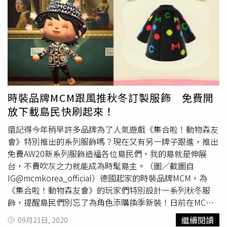
身一句簡單的「THX!」幽默呈現藝術家與工廠之間的對話
日常。此次聯名推出多款球鞋，配色與手寫塗鴉設計襯托出
活潑的休閒時尚。（圖／PUMA）聯名服飾配件是從頭到腳
盡顯「樣本 Sample」從無到有的探索概念─雙面穿聯名立
領外套運用傳統拼布技術，重新演繹時裝文化；或是以亂中
有序的筆觸線條與紅色字跡，在雜亂中盡展時尚平衡，加上
立領設計的另一款外套，都能展現休閒帥氣的風格。在本次
聯名單品中可窺見多款上衣及褲裝上皆標註著「Too
時裝品牌MCM跟風推秋冬訂製服飾 免費開
Tight」、 「Reverse」、「Too Big」等字彙，生動地還原
放下載島民快刷起來！
創作時設計師與工廠技工間的對話過程，十足展現此聯名的
核心精神。系列服裝與配件上滿滿都是創意手做細節！（圖
還記得今年稍早許多品牌為了人氣遊戲《集合啦！動物森友
／PUMA）聯名系列將創作過程還原於單品設計上，更顯獨
會》特別推出的系列服飾嗎？現在又有另一牌子跟進，推出
特有趣。（圖／PUMA）這回新品發表會力邀多位知名創作
免費AW20新系列服飾造福各位島民們，我的島就是伸展
藝人到場朝聖，Kimberley陳芳語攜男友林利豪身穿PUMA x
台，不費吹灰之力就能成為時髦島主。（圖／截圖自
MICHAEL LAU聯名服飾現身，率性演繹大膽玩味的潮流新
IG@mcmkorea_official）德國起家的時裝品牌MCM，為
面貌。現場中另一個可愛的看點就是PUMA x MICHAEL LAU
《集合啦！動物森友會》的玩家們特別設計一系列秋冬服
怪萌聯名公仔，只要在2021年1月1日正式發售的聯名系列
飾，提醒島民們別忘了為角色添購換季新裝！日前在MCM
中，消費滿NT8,800（須含任一PUMA x MICHAEL LAU聯名
KOREA的官方IG帳號上，就一口氣公布了從服裝到帽子配
繼續閱讀
09月21日, 2020
商品），即可免費獲得乙隻獨家限量公仔，全台限量100
件等多款商品序號，玩家只要動動手指輸入就能獲得MCM