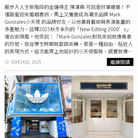
KEITH Scottie 帆布保齡球包如果對方是實用派，送一款好
剛步入人生新階段的金鐘得主 陳漢典 可說是好事連連！不
搭的包包往往比珠寶更貼心。CHARLES &KEITH 的Scottie
僅甜蜜迎來婚姻喜訊，馬上又獲邀成為潮流品牌 Mark
帆布保齡球包就是一個不錯的選擇。清爽帆布拼接磚紅皮
Gonzales小天使 的品牌好友，以他兼具藝術與表演能量的
革，帶著一點復古味道，同時又保留都會感。容量適中又好
多重魅力，詮釋2025秋冬系列的「New Editing 2000’s」
搭，幾乎任何日常穿搭都能配。CHARLES & KEITH Scottie
復古街頭風。他笑說：「Mark Gonzales對我來說就像青春
帆布保齡球包／2,790元（圖／品牌提供）白色情人節禮物
的符號，我從學生時期就愛跳街舞，那是一種自由、貼近人
推薦：CHARLES & KEITH灰褐色皺摺細跟拖鞋另一款
的表現方式。這次能穿上他設計的小天使服裝，感覺就像回
CHARLES & KEITH灰褐色皺摺細跟拖鞋則走低調優雅路
到那個充滿創作與律動的年代。」陳漢典以俏皮神情與率性
繼續閱讀
10月24日, 2025
線。仿麂皮質地搭配柔和皺摺設計，看起來溫柔又有質感。
姿態演繹街頭風格，展現他新婚後幸福滿滿、充滿自信的氣
適中的跟高不只拉長腿部比例，也能讓整體穿搭更有層次。
場。（圖／品牌提供）傳奇滑板教父Mark Gonzales 以藝
CHARLES & KEITH灰褐色皺摺細跟拖鞋／1,990元（圖／品
術創作開啟街頭時尚世代被譽為「滑板教父」的 Mark
牌提供）白色情人節禮物推薦：PUMA H-STREET #隨型鞋
Gonzales（暱稱Gonz），自1986年以驚世豚跳成名後，開
另一半是運動鞋愛好者，那這雙 H-STREET 絕對會讓人驚
啟他跨越滑板、藝術與時尚的創作之路。他筆下的小天使與
喜，這雙鞋最近因為Rosé穿搭而再度受到關注，她甚至說
塗鴉角色象徵無拘無束的創作能量，也曾與 Supreme、
過「我最常穿的鞋」。H-STREET 的靈感來自品牌經典田徑
Adidas、VANS、Études Studio、Uniqlo 等品牌展開跨界
釘鞋，輕量結構搭配透氣網眼材質，腳感非常輕盈。復古T
合作，讓「Gonz Style」成為街頭文化的代表語言。 在
字鞋頭加上銀光拼接鞋面，讓整雙鞋在
街頭穿搭
裡特別亮
Instagram 查看這則貼文 從 Instagram 分享的貼文 「New
眼。價格也相對親民，既有明星同款話題，又不會讓荷包太
Editing 2000’s」秋冬系列 重現Y2K復古精神2025秋冬小