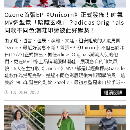
為 aespa 的門面擔當，Karina 一直以來都是「高級感」與
穿越時空進入復古黃金年代（圖／品牌提供）臺虎精釀限定
「未來感」穿搭的代表，這次她在穿搭中搭配了 粉色透明
復古特調、記麻辣火鍋經典台式小點增添台味adidas
Ozone首張EP《Unicorn》正式發佈！帥氣
鏡框、貓眼設計與運動墨鏡，完美演繹 「多彩鏡款」與
Originals因應新生代最愛的國民台潮美食，特別攜手時下年
MV造型竟「暗藏玄機」？adidas Originals
「運動時尚」兩大流行趨勢。潮流示範：1.粉色透明眼
輕世代最愛的兩大台式餐飲品牌臺虎精釀與詹記麻辣火鍋，
同款不同色潮鞋印證彼此好默契！
鏡 x 夢幻少女感Karina 佩戴 Prada 粉色透明大框眼鏡，搭
一同慶賀三葉草原創精神。 在 Instagram 查看這則貼文 從
配 碎花雪紡洋裝，整體造型溫柔又充滿文藝氣息，這款眼
Instagram 分享的貼文 新世代品飲文化的代表「臺虎精
由子翔、哲言、佳辰、煥鈞、文廷、祖安組成的人氣男團
鏡的 透明鏡框設計 讓她的五官更顯精緻，也符合 「多彩鏡
釀」，不甘無聊的創意力注入，以好喝的酒說故事，在街頭
Ozone，最近好消息不斷！首張EP《Unicorn》不但已於昨
款」的流行趨勢。（圖／取自KARINA ig）2.黑色運動墨
結交到朋友。延續8月份於臺虎信義店推出的adidas
日(12/23)正式推出，擔任adidas Originals潮流大使的他
鏡 x 酷颯機場風在另一組穿搭中，Karina 選擇了 黑色運動
Originals限定紅藍雙色特調，也於三葉草復古原創之夜登
們，更在MV中穿上品牌潮服與潮鞋，展現各自的帥氣風
風墨鏡，搭配金屬首飾和搶眼未來感指尖，整體造型帥氣又
場！而跨世代都喜愛的「詹記麻辣火鍋」，也將國人熱愛火
貌。6人在主打歌《Unicorn》MV中都是以經典標誌Gazelle
帶點未來感，讓人感受到前衛的 2025 春夏最時髦代表。
鍋美食的團聚文化帶至三葉草元創復古之夜上，以街頭小點
鞋款作為搭配亮點，透過不同色彩展現復古街頭學院風！這
（圖／取自KARINA ig）小編推薦相似款：(上)Oakley太陽
喚起大眾復刻回憶，包括標誌性雪寶小點與白菊烏梅狗汁，
雙於1966年誕生的鞋款-Gazelle，最初原型是來自於手球與
眼鏡款 #OO9501/13,450元；(下)Oakley太陽眼鏡款
清涼消暑展現濃濃的台式氣息，趕快來這，手握懷舊小點並
運動場上的鞋履，經改良後的流線鞋型、麂皮材質、白色三
繼續閱讀
12月25日, 2022
#OO9490/13,450元。（圖／品牌提供）3.萬年不敗戴帽琥
以三葉草復古穿搭，勢必成為街頭焦點，IG紅人！這次快閃
條線和側面燙金標誌的特色，成為名人爭相愛戴的復古穿搭
珀玳瑁紋款Karina
街頭穿搭
搭配超大框的玳瑁紋琥珀色款，
活動adidas Originals也推出多款三方聯名的精美限量抽獎小
鞋款，如足球金童貝克漢、超模凱特摩絲、吉賽爾與等名人
絕對是每幾年就回流行回來的經典款式，氣場強大又顯白，
禮，包含印有三葉草、臺虎精釀與詹記三方LOGO的啤酒對
都曾上腳，而2022年末Gazelle再次回歸，除了經典的黑、
真的是必收款！（圖／取自KARINA ig）其他推薦款式：寬
杯，以及展現台潮文化精髓的插圖貼紙，邀請全城瘋狂台
紅、藍之外，Ozone於MV中也穿上磚紅橘與復古綠的全新
版的奇異博士款型也是今年流行的太陽眼鏡款，大家也可以
潮，一起讓復古潮流持續燃燒！（圖／黃筱婷攝）「詹記麻
配色。adidas Originals Gazelle／3,490元（圖／品牌提
試試唷！(上)Burberry推薦鏡款 #BE4453 /13,950元；
辣火鍋」的白菊烏梅狗汁， 消暑解渴。 （圖／黃筱婷攝）