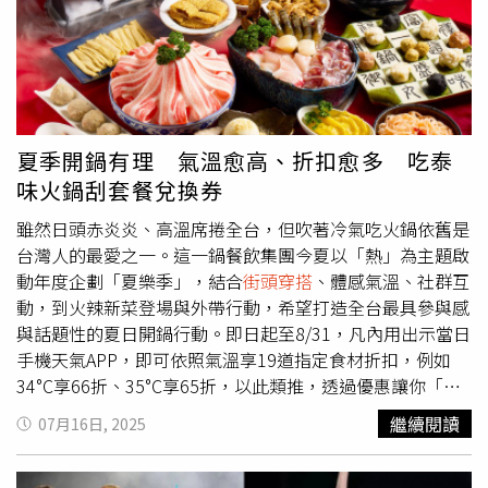
動，有機會抽中Mark Gonzales小天使限量品牌好禮，邀你
合 GAZELLE LO PRO 的流線輪廓，走在街頭就是最潮復古
一起「GONZ落去」，感受街頭藝術！（圖／品牌提供）
系女孩代表。•芭蕾薄底鞋：韓系潮人搶穿的 SAMBA
JANE 終於登台，融合瑪莉珍鞋面與SAMBA輪廓，甜中帶
酷；另一款緞面交織綁帶款更顯優雅，還有 STAN SMITH
LO PRO 結合魔鬼氈設計與奶白色皮革，日常百搭又不失設
計感。•跆拳道薄底鞋、賽車薄底鞋：極簡輪廓搭配亮眼撞
夏季開鍋有理 氣溫愈高、折扣愈多 吃泰
色，特別適合Y2K、Techwear、機能感穿搭風格，兼具機動
味火鍋刮套餐兌換券
性與風格存在感，適合勇於實驗的女孩們。​（圖／品牌提
供）​同步登場的還有T-TOE系列夏日限定主題：「彩色光
雖然日頭赤炎炎、高溫席捲全台，但吹著冷氣吃火鍋依舊是
譜」、「夏日藤編」與「細緻裝飾」三種設計路線，風格百
台灣人的最愛之一。這一鍋餐飲集團今夏以「熱」為主題啟
變，從度假、機能到甜美復古皆能駕馭！（圖／品牌提供）​
動年度企劃「夏樂季」，結合
街頭穿搭
、體感氣溫、社群互
服飾部分則推出美式 BLOKECORE 運動風、Y2K 蕾絲拼接
動，到火辣新菜登場與外帶行動，希望打造全台最具參與感
與珍奶城市限定等多元單品，延續 adidas Originals 街頭與
與話題性的夏日開鍋行動。即日起至8/31，凡內用出示當日
在地融合的品牌語言，完整打造女孩們從頭到腳的全套造型
手機天氣APP，即可依照氣溫享19道指定食材折扣，例如
提案。（圖／品牌提供）​空間也時尚！西門新店以「台灣感
34°C享66折、35°C享65折，以此類推，透過優惠讓你「熱
性」為靈感打造沉浸式購物體驗西門經典店煥新不僅止於產
到想開鍋」。這一鍋推出全新香辣宴席「椒宴」，主打川渝
繼續閱讀
07月16日, 2025
品，空間設計更是與台灣感性連結的橋樑。全店以台北街頭
牛油鍋風味。（圖／這一鍋提供）除了天氣愈熱、荷包愈
的「騎樓文化」與「日常轉角」為靈感，各區域以西門町最
省，每週三「這一鍋」也發起風格穿搭號召，凡同桌4人以