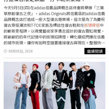
款眼鏡正好呼應了2025 春夏「包覆性長方框」趨勢，為整
體造型增添一絲復古的韻味。（圖／取自Minnie ig）小編推
今天9月5日(四)在adidas信義品牌概念店待會將舉辦「三葉
薦相似款：Prada太陽眼鏡PRB06SF 17N60B/16,500元。
草原創復古之夜」，adidas Originals將信義區的adidas信義
（圖／取自Minnie ig、品牌提供）邊佑錫都會紳士風 x 俐落
品牌概念店打造成一座大型復古遊樂場，這次是為了為慶祝
小框眼鏡的高級感型男穿搭韓國新生代男神 邊佑錫，以超
復古穿搭潮流和T-TOE家族及標誌性復古鞋款在
街頭穿搭
中
模身材和貴公子氣質 受到粉絲喜愛，他的私服穿搭風格
的嶄新里程碑，以視覺藝術家李勇志設計的復古霓虹視覺，
以 簡約高級感、極簡風格 為主，這次他選擇了多款眼鏡與
將爺爺奶奶年代記憶中的街頭招牌燈，轉化變成閃爍在信義
太陽眼鏡搭配穿搭，完美展現 2025 春夏的「運動時尚」與
的城市街頭，讓你有如時空錯置連接復古與現在。整個快閃
「細框設計」趨勢！潮流示範：1.金屬細邊墨鏡 x 街頭休閒
或棟將會一路持續到周日，粉絲們有空快來朝聖打卡。（圖
繼續閱讀
09月05日, 2024
風邊佑錫戴上一副金屬細邊長邊框墨鏡，搭配灰色 T-shirt
／品牌提供）一進入店內，會先看到三葉草時光與復古電視
+ 運動長褲，簡單卻不失型格，展現出低調奢華的運動時尚
機坐鎮入口，帶你進入時光隧道，矗立於店內中央的紅色布
風。（圖／取自邊佑錫 ig）2.無框眼鏡 x 灰黑色牛仔休閒裝
幕大舞台，重現黃金年代的表演場景。（圖／品牌提供）因
在另一組穿搭中，他選擇了 金屬無框眼鏡，搭配全黑牛仔
應場景，adidas Originals三葉草原創復古之夜更攜手臺虎精
裝，休閒穿搭走在歐洲街頭，這款眼鏡正好符合 2025 春夏
釀、詹記麻辣火鍋三方跨界，致敬新台潮！活動上adidas
眼鏡的「細框設計」趨勢，展現出優雅且時髦的氛圍。（圖
Originals更邀請靈魂歌手9m88創作才子高爾宣OSN到場獻
／取自邊佑錫 ig）小編推薦入手款：今年流行細框的眼鏡或
唱並邀請DJ賴皮演出三人以音樂致敬美好年代。adidas
是太陽眼鏡，可以試試唷！Ray-Ban鏡款 #RB3757 /6,050
Originals也將復古浪潮延續台北信義整個週末從9月6日(五)
元；(下)Ray-Ban眼鏡 #RX6534 3188/5,700元。（圖／品牌
至9月8日(日)整個週末三葉草原創復古裝置將在信義威秀中
提供）aespa Karina甜美 x酷颯，用太陽眼鏡玩轉時尚作
庭登場貫徹新世代街頭男女原創且獨一無二的穿搭靈魂一同