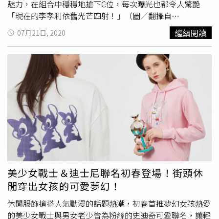
魅力，在組合中穩穩地搶下C位，每次曝光也都令人驚艷
「現在的李孝利依舊光芒四射！」（圖／翻攝自
IG@hangout_with_yoo）因綜藝節目《玩什麼好呢？》而
繼續閱讀
07月21日, 2020
出道的混聲團體「싹쓰리SSAK3」，雖說是新人團體，但成
員卻由天王天后級地位的劉在錫、李孝利、RAIN組成，他
們也分別使用新的藝名U-Doragon、Linda G及雨龍活動
中，十足認真又莫名搞笑的風格太讓人喜歡了，從曲風到服
裝造型也充滿著火熱的夏天氣氛，一舉一動都是話題點。
（圖／翻攝自IG@rain_oppa、IG@hangout_with_yoo）
Linda G（李孝利）在團體中的服裝造型，充滿著90年代的
街頭復古時髦，不論是寬大到看不出性別感的棒球衫搭配短
褲與涼鞋穿搭，或是像帥氣女賽車手的黑白格紋貼身洋裝、
西裝寬褲搭配性感Bra Top的全白造型等，這些在路人眼裡
看似誇張的裝扮，在女神李孝利身上都顯得再合理不過！
（圖／《玩什麼好呢？》截圖、翻攝自
美少女戰士＆迪士尼聯名初春登場！街頭休
IG@hyoleehyolee）超性感平口剪裁的Logo圖案上衣，在
閒穿出女孩的可愛夢幻！
Linda G的時尚原則裡要搭配率性的丹寧褲凸顯女孩風的混
休閒服飾搶搭人氣動漫的話題熱潮，初春首推夢幻女孩熱愛
搭效果；還有在T恤內搭網紗罩衫，利用男孩子氣的單品搭
的美少女戰士與男女老少皆為粉絲的史迪奇可愛聯名，讓輕
出女孩的活潑與性感，穿出層次感也是復古街頭風的重要元