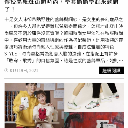
傳授高段班街頭時尚，整套偷偷學起來就對
訂製機台製作的灰色西裝現身，帥出新高度！現場更有反骨
了！
男孩孫生、酷炫、蕾菈，阿樂、筱崎泫、程予希、Lolita、
瑤瑤、Apple等眾多藝人朋友們出席力挺。（圖／品牌提
十足女人味卻帶點野性的蕾絲與網紗，是女生的夢幻逸品之
供）
一，但許多人卻也覺得難以駕馭避而遠之，怎樣才能穿出時
尚感又不落於庸俗沒氣質呢？韓國時尚女星泫雅在私服時尚
中，喜歡用大量的蕾絲與網紗作為搭配裝飾，她用獨特的穿
搭技巧將街頭時尚融入性感與優雅，自成泫雅風的特色
STYLE。時尚風格常為創意大膽的泫雅，在搭配上有許多
「敢穿、敢秀」的自信氛圍，總是性感的蕾絲單品，她則選
擇短版剪裁上衣搭配棉質運動褲、連帽T搭配皮短裙搭配蕾
繼續閱讀
01月19日, 2021
絲膝上襪，營造出街頭休閒混搭性感的亮眼裝扮。（圖／翻
攝自泫雅IG）如果平時密切關注泫雅時尚的話，不難發現紗
裙是她近期相當喜愛的單品選擇。她喜歡在寬大毛衣下搭配
紗質長裙，內用亮色褲襪增添活播的視覺效果；或是搭在風
衣外套、丹寧夾克下，個性與浪漫的衝突感相當獨特。不過
最簡單的搭配則是上身休閒連帽T、下身短版紗裙，女生還
是要一貫的甜美可愛！（圖／翻攝自泫雅IG）（圖／翻攝自
泫雅IG）或是戴個網紗帽為
街頭穿搭
加點帥氣感，比起普通