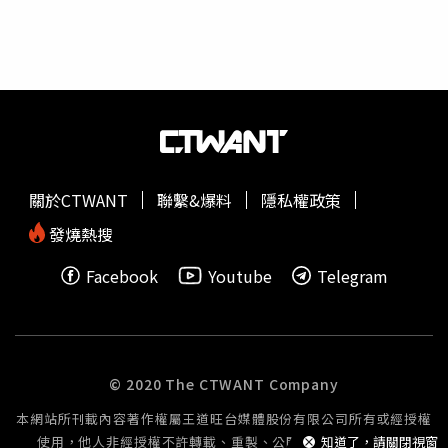
能再大的XXL、重複圖騰、螢光色系，皆是這一系列的主
軸。商品包含Oversize 上衣與運動衫，印有Billie Eilish的名
字或搞怪臉孔，或是流行嘻哈圖章凸顯個性。而色彩搭配上
則強調深邃的黑、白或是視覺反差的螢光色，整體調性就如
同她的節奏一樣迷幻、鮮明且吸睛。Bershka獨家力邀怪奇
比莉攜手設計聯名系列限量上市，超搶手動作務必要快！
（圖／Bershka提供）此次聯名系列主推商品包括秋冬連帽
T、圖案T恤、運動褲、手袋與手機殼等。（圖／Bershka提
關於CTWANT
聯繫&爆料
隱私權政策
供） Bershka x 怪奇比莉Billie Eilish聯名系列將於8月29日
起於實體店鋪及網路商店全球同步販售。
發燒熱搜
Facebook
Youtube
Telegram
© 2020 The CTWANT Company
本網站所刊載內容著作權屬王道旺台媒體股份有限公司所有或經授權
知道了，請關閉視窗
使用，他人非經授權不許轉載、重製、公開播送或公開傳輸。