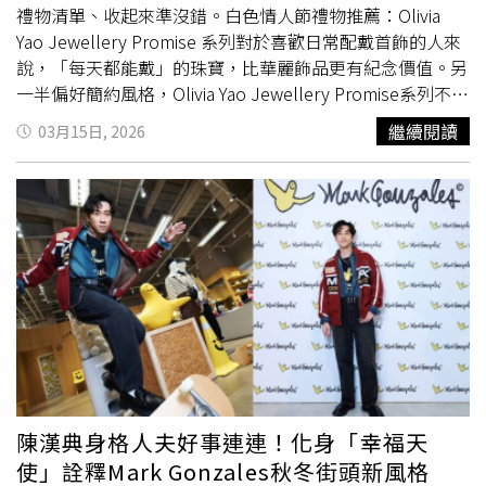
場終極清倉特賣將於SHOEX台北忠孝旗艦店、西門町門市
禮物清單、收起來準沒錯。白色情人節禮物推薦：Olivia
及台中門市同步展開，除了極具競爭力的折扣外，代理商更
Yao Jewellery Promise 系列對於喜歡日常配戴首飾的人來
祭出滿千折百的加碼優惠，像是單筆消費滿1000元現抵100
說，「每天都能戴」的珠寶，比華麗飾品更有紀念價值。另
元，滿1萬元更可直接折抵1200元。代理商期盼透過這次最
一半偏好簡約風格，Olivia Yao Jewellery Promise系列不出
終回饋，讓這些承載反叛靈魂與工藝美學的鞋履，能隨支持
錯，新版設計比過去更內斂細緻，以純銀與金色極簡線條打
繼續閱讀
03月15日, 2026
者的足跡繼續在街頭傳承經典。
造，中央那段精緻橫管像是一句被安靜封存的低語。配戴時
會隨著身體動作輕輕閃動微光，低調卻很耐看。Olivia Yao
Jewellery Promise項鍊（圖／品牌提供）白色情人節禮物
推薦：agnès b. BIJOUX情人節系列 如果想要更有「情人節
氛圍」，agnès b. BIJOUX 的情人節系列就相當適合。整個
系列以925純銀打造，最吸睛的設計是立體雙心造型—亮面
心形邊框搭配半球狀珍珠母貝，層次感十足，也象徵兩顆心
彼此映照。（圖／品牌提供）項鍊、手鍊與耳環的墜飾上還
點綴b. Logo與施華洛世奇水晶，光澤柔和又不會過於張
揚，把浪漫元素帶進日常造型。無論是上班穿搭還是假日約
會，都能輕輕點亮整體造型，也讓情人節的小心思藏在細節
裡。agnès b. About love鍊式耳環／4,980元、心形手鍊／
陳漢典身格人夫好事連連！化身「幸福天
5,980元、玫瑰金心形耳環 ／4,280元、心形項鍊／6,580元
使」詮釋Mark Gonzales秋冬街頭新風格
（圖／品牌提供）白色情人節禮物推薦：CHARLES &