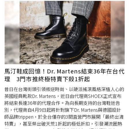
馬汀鞋成回憶！Dr. Martens結束36年在台代
理 3門市推終極特賣下殺1折起
昔日在台灣街頭引領叛逆時尚、以硬派搖滾風格深植人心的
英國經典靴款Dr. Martens，近日由代理商SHOEX正式宣布
將結束長達36年的代理合作。為向長期支持的台灣鞋迷告
別，代理商自4月9日起將針對旗下Dr. Martens與德國設計
師品牌trippen，於全台僅存的3間直營門市展開「最終出清
特賣」，甚至祭出破天荒1折起的極低折扣，引發潮流圈熱