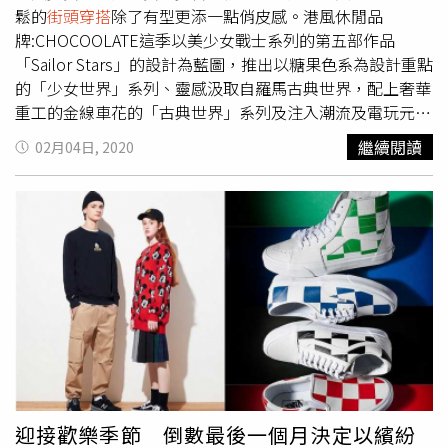
鬆的
街頭穿搭
除了有型更添一點俏皮感。港風休閒品
素。時尚穿搭完成後，最後再用將小麥肌膚襯托出質感的健
牌:CHOCOOLATE這季以美少女戰士系列的第五部作品
康風妝感搭配，就是獨一無二的夏日風格。在李孝利＆
「Sailor Stars」的設計為藍圖，推出以糖果色系為設計重點
Linda G的巧手搭配下，很有存在感的SSAK3獨特風格，將
的「少女世界」系列、靈感汲取自羅馬古典世界，配上奢華
是今年夏季另一種讓女孩崇拜的Fashion Icon！（圖／翻攝
重工的金線車花的「古典世界」系列及注入潮流及電玩元素
自IG@hangout_with_yoo）
的「未來世界」三大主題貫穿的夢幻華麗聯乘單品。除此之
繼續閱讀
02月04日, 2020
外，也推出高質感必收藏的配件單品─1：1比例打造的天馬
Stallion Rave檯燈、華麗的心形繡花圖案絲絨側揹袋等，另
外還有消費滿額贈送限量杯碟套裝活動，是美戰迷們不能不
知的購物資訊。:CHOCOOLATE推出多款美少女戰士聯名
款，包括衛衣、連帽T、連身裙、外套等單品。（圖
／:CHOCOOLATE）凡於門市購買兩件以上指定單品滿
NT4,800，即可免費獲贈:CHOCOOLATE|Sailor Moon限量
杯碟套裝乙組。數量有限，送完即止！（圖
／:CHOCOOLATE）快時尚品牌H&M中的Divided系列，新
春過後立即宣佈要與迪士尼超人氣動畫人物史迪奇攜手合
作，將來自外太空的俏皮可愛注入街頭風格中。系列設計以
史迪奇圖像為主，刻畫其生動活潑樣貌。主色調以粉黃色、
迎接歡樂季節 倒數最後一個月決定以繽紛