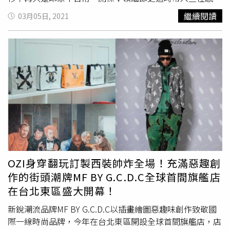
圍，讓整體清新卻又充滿魅力。PRADA（圖／品牌提供）＃
繼續閱讀
03月05日, 2021
休閒套裝在
街頭穿搭
中不可少的休閒套裝，不管是連帽設
計、大學衫、Set-up成套概念，都逐漸成為伸展台上的精彩
細節，可以是轉化成不同材質呈現、印上繁複印花，甚至將
休閒褲改成半身裙，都無法抹滅它渾然天成的休閒感。
OZI身穿翻玩訂製西裝帥炸全場！充滿惡趣創
作的街頭潮牌MF BY G.C.D.C全球首間旗艦店
在台北東區盛大開幕！
新銳潮流品牌MF BY G.C.D.C以插畫繪圖惡趣味創作致敬國
際一線時尚品牌，今年在台北東區開設全球首間旗艦店，店