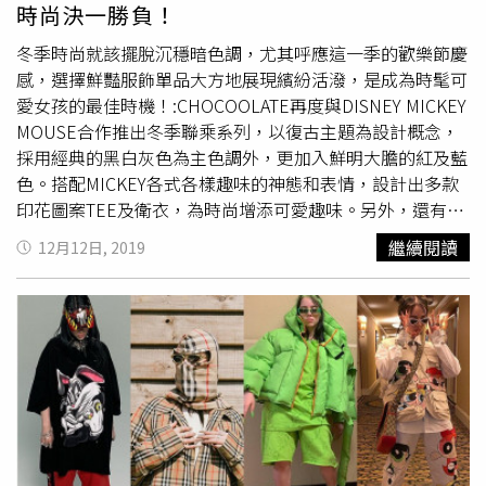
粉紫色、 深藍色、白色及卡其色襯搭丹寧，展現超萌個性
時尚決一勝負！
潮流態度。印有史迪奇圖像印花與夏威夷文「Ohana」的白
色上衣、以粉嫩色彩搭配寬鬆剪裁，輕鬆營造休閒活潑日常
冬季時尚就該擺脫沉穩暗色調，尤其呼應這一季的歡樂節慶
造型，是打造萌系街頭風格必備之選。H&M Divided史迪奇
感，選擇鮮豔服飾單品大方地展現繽紛活潑，是成為時髦可
合作系列現已於全台門市及網路門市正式販售。（圖／
愛女孩的最佳時機！:CHOCOOLATE再度與DISNEY MICKEY
H&M）（圖／H&M）
MOUSE合作推出冬季聯乘系列，以復古主題為設計概念，
採用經典的黑白灰色為主色調外，更加入鮮明大膽的紅及藍
色。搭配MICKEY各式各樣趣味的神態和表情，設計出多款
印花圖案TEE及衛衣，為時尚增添可愛趣味。另外，還有冬
天衣櫃必備的針織衫和ALL-OVER PRINT針織連身裙，印滿
繼續閱讀
12月12日, 2019
了MICKEY MOUSE圖案，絕對會令一票粉絲瘋
狂！ 於:CHOCOOLATE消費指定商品NT2000以上，就能獲
得米奇獨家聯名紅包袋一套。（圖／:CHOCOOLATE）1979
年Vans推出首款棋盤格紋鞋履至今風靡40週年，簡單的黑
白格紋圖案詮釋Off The Wall精神，也成為Vans不可或缺的
經典元素。新一季則重溫復古格紋元素，推出採用全皮革製
作的Vans Leather Check Pack系列，以最簡約的白色面料
最為基底配色，運用在品牌四大經典鞋型Authentic、Slip-
On、Old Skool及SK8-Hi上並注入藍、紅、黑、綠等格紋配