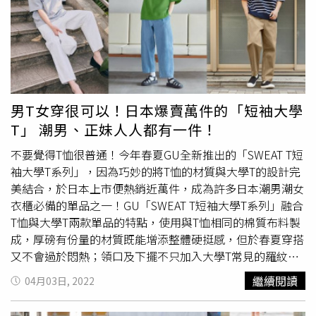
供）本次還有推出女生專屬的Gazelle Bold長腿厚底款式，
(下)Burberry白色太陽鏡款 #BE4463D/13,050元。（圖／
台式復古遊戲區超好玩好拍adidas Originals與臺虎精釀驚喜
可打造完美視覺比例，為冬日穿搭增添復古時尚態度。（圖
品牌提供）
打造，結合標誌性臺虎精釀酒瓶與SL72鞋款打造復古套圈
／品牌提供）除了他們腳上的鞋款很吸睛之外，6人身上穿
圈，完美表現啜飲時的娛樂遊戲與台潮精神；另一吸睛亮點
著的也都是adidas Originals全新推出的環保皮草外套，其中
為與詹記打造的台式圍爐裝置。呼應美食歡聚時刻的氛圍，
一款有著醒目三葉草LOGO的外套，利用下擺抽繩設計可輕
結合adidas Originals原創花卉與LED霓虹燈玩轉火鍋映像，
鬆轉換服裝搭配性，除了百搭經典黑白，更同步推出粉嫩色
讓美好時刻定格。台式復古遊戲區，adidas Originals與臺虎
系的米白及薄荷綠配色，為
街頭穿搭
提供繽紛選擇；另一款
男T女穿很可以！日本爆賣萬件的「短袖大學
精釀驚喜打造，結合標誌性臺虎精釀酒瓶與SL72鞋款打造
個性風格的格紋款環保皮草外套，則可完美打造街頭低調奢
T」 潮男、正妹人人都有一件！
復古套圈圈。（圖／黃筱婷攝）還有打彈珠遊戲。（圖／品
華風，保暖之餘更帶有復古韻味，輕鬆成為街頭焦點！在
牌提供、黃筱婷攝）另外也有三葉草復古拍貼機滿額體驗，
MV與宣傳照中也能看見Ozone六人透過精心搭配，魅力展
不要覺得T恤很普通！今年春夏GU全新推出的「SWEAT T短
9月6日 (五) 至9月8日 (日)，於adidas信義品牌概念店單筆
演不同個性潮流風格。adidas Originals FUR JACKET TR／
袖大學T系列」，因為巧妙的將T恤的材質與大學T的設計完
消費滿NT$3,800，含並包含 T-TOE 鞋款或TAEKWONDO鞋
4,890（圖／品牌提供）adidas Originals AOP FUR JACKET
美結合，於日本上市便熱銷近萬件，成為許多日本潮男潮女
款，即可獲得原創改造包與加碼享免費拍貼乙次。（圖／品
／5,690元（圖／品牌提供）
衣櫃必備的單品之一！GU「SWEAT T短袖大學T系列」融合
牌提供）
T恤與大學T兩款單品的特點，使用與T恤相同的棉質布料製
成，厚磅有份量的材質既能增添整體硬挺感，但於春夏穿搭
又不會過於悶熱；領口及下擺不只加入大學T常見的羅紋設
計，更巧妙的於腋下及身片連接處使用羅紋拼接。GU全新
繼續閱讀
04月03日, 2022
「SWEAT T短袖大學T系列」融合T恤與大學T兩款單品的特
點，打造結合舒適度與設計感兼具的百搭單品。(圖／品牌