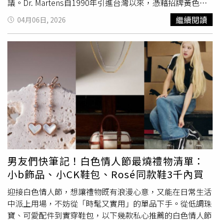
議。Dr. Martens自1990年引進台灣以來，憑藉招牌黃色縫
線與氣墊鞋底，成為跨世代展現個性的精神指標，從五六年
繼續閱讀
04月06日, 2026
級生的青春記憶到Z世代的
街頭穿搭
，皆佔有重要地位。隨
同撤出的德國手工鞋品牌trippen，則以解構美學與人體工
學工藝深受設計圈青睞。代理商SHOEX證實，隨著代理權
即將收官，這兩個定義台灣街頭個性文化的品牌將正式謝
幕，待全台3家據點特賣結束後便會撤離市場。業者釋出的
特賣會訊息極具誠意，多款馬汀指標性鞋款全數入列，包含
開啟搖滾靈魂的1460八孔靴，以及日常必備的1461三孔平
底鞋，皆進入最終出清階段。因應春夏季節，現場亦釋出
Nartilla涼鞋系列，其Zebrilus厚底設計具備修飾腿部比例的
視覺效果，是女性粉絲喜愛的人氣鞋款。除鞋履外，馬汀包
款、皮夾及精選配件亦同步下殺5折，讓消費者能一次補齊
全套經典裝備。同步參與最終特賣的德國手工鞋trippen，
男友們快筆記！白色情人節最燒禮物清單：
則主打多款實驗性設計鞋履，包含鞋迷形容為「蟑螂鞋」的
小b飾品、小CK鞋包、Rosé同款鞋3千內買
Sparta與Helena系列，以及充滿設計感的Golf洞洞鞋。現場
將整理出多款零碼鞋履限量供應，最低折扣同樣來到1折。
迎接白色情人節，想讓禮物既有浪漫心意，又能在日常生活
由於此次為品牌在台最後一場大型清倉，預計將吸引大量資
中派上用場，不妨從「時髦又實用」的單品下手。從低調珠
深收藏家與行家前往搶購，不少熱門款式恐將面臨斷貨。這
寶、可愛配件到實穿鞋包，以下幾款私心推薦的白色情人節