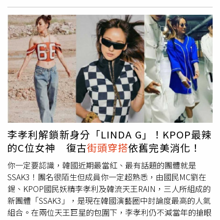
隻。另外門市還推出多重好禮優惠，跨完年就約好友一起到
獨家設計的秋冬新品。（圖／截圖自
PUMA添購新衣新鞋吧！知名演員石知田、Kimberley陳芳
IG@mcmkorea_official）秋冬系列服飾大量活用了MCM的
語&林利豪、浪漫樂團甜約翰共同演繹聯名系列服飾穿搭。
品牌LOGO做變化，服裝從百搭的T恤、襯衫、針織衫、連
（圖／PUMA）
帽T、風衣外套等款式多樣，還有
街頭穿搭
不能缺少的漁夫
帽與針織帽重點配件，玩家也可盡情發揮搭配功力成為獨一
無二的造型師！（圖／截圖自IG@mcmkorea_official）
（圖／截圖自IG@mcmkorea_official）
李孝利解鎖新身分「LINDA G」！KPOP最辣
的C位女神 復古
街頭穿搭
依舊完美消化！
你一定要認識，韓國近期最當紅、最有話題的團體就是
SSAK3！團名很陌生但成員你一定超熟悉，由國民MC劉在
錫、KPOP國民妖精李孝利及韓流天王RAIN，三人所組成的
新團體「SSAK3」，是現在韓國演藝圈中討論度最高的人氣
組合。在兩位天王巨星的包圍下，李孝利仍不減當年的搶眼