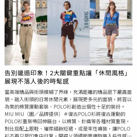
提供)顏色色選上，GU「基本素色款」的短袖大學T共有6種
質感顏色，其中簡約的”白色”以及充滿春天氣息的”草綠
色”最受到日本消費者喜愛；除了基本素色款以外，此系列
還有推出「短袖連帽款」，喜歡更具設計感單品的型男潮
女，還能選擇豐富圖樣及色系的「條紋款」及「LOGO
款」，兩款單品都將於4月陸續推出。舒適又好搭的全系列
單品，只要590元即可輕鬆入手。(圖／品牌提供)寬版剪裁
設計的「SWEAT T短袖大學T系列」，是今年春夏許多日本
街頭穿搭
達人常著用的熱門單品之一，此款單品除了是喜愛
簡約穿搭的型男不可錯過的item，更受到許多喜愛中性風穿
告別邋遢印象！2大關鍵重點讓「休閒風格」
搭的日本女生們喜愛，Oversize的寬鬆落肩感可修飾身形、
展現不落人後的時髦感
營造纖細的修長比例，下身隨便一件褲款或裙裝，就能創造
出率性甜美的百變魅力，不管是任何年齡或性別，都能透過
當高端精品與街頭模糊了界線，充滿距離的精品退下嚴肅面
不同單品搭配出適合各種場合的穿搭，展現最潮寬鬆時尚。
貌，融入街頭的日常休閒元素，展現更多元的面貌，將習以
不論想單穿，或內搭T恤營造多層次感都好看。(圖／品牌提
為常的棉質運動套裝、POLO衫創造出個性十足的裝扮。
供)近年寬鬆時尚當道，越來越多女生喜歡選擇以Oversize
MIU MIU（圖／品牌提供）＃復古POLO衫將復古運動的
單品修飾身形。(圖／品牌提供)
POLO衫重新帶回伸展台，以棉質、針織等各種材質重現，
對比搭配上跟鞋、璀璨綴飾短裙，或是率性褲裝，讓POLO
衫不再只是印象中日常，開襟Ｖ領細節更適時帶入些性感氛