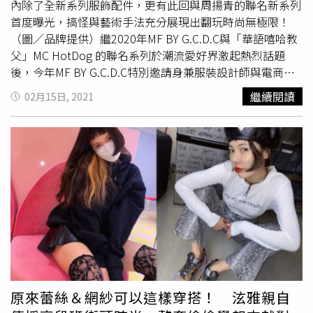
內除了全新系列服飾配件，更有此回與周揚青的聯名新系列
首度曝光，搞怪與藝術手法充分展現出翻玩時尚無極限！
（圖／品牌提供）繼2020年MF BY G.C.D.C與「華語嘻哈教
父」MC HotDog 的聯名系列於潮流愛好界激起熱烈話題
後，今年MF BY G.C.D.C特別邀請身兼服裝設計師與電商企
業家的網路紅人周揚青，一同合作推出「MF by GRACE」系
繼續閱讀
02月15日, 2021
列創作。（圖／品牌提供）插畫家VANZ CHIANG將她豪爽
霸氣的形象注入本次的聯名LOGO中，利用幽默的肢體動作
重新塑造GRACE CHOW字樣，體現時而俏皮時而酷帥的周
揚青。此次聯名產品多樣，包括大學T、帽T、短袖、羽絨外
套、行李箱等，從服裝到生活用品種類商品眾多。（圖／品
牌提供）延續品牌予人的年輕創意及藝術氣息，也同樣以藝
廊為主體概念，現場更展出作品被小勞勃道尼大讚的台灣新
銳藝術家鐘凱翔的裝置藝術，本次以瓦楞紙打造出由周揚青
為形象、高達230公分GRACE CHOW開頭的字母「G」大型
創作，打造充滿藝術氛圍創意空間。（圖／品牌提供）（圖
／品牌提供）開幕派對上，宋芸樺穿著「MF by GRACE」短
版帽Tee搭配高腰寶藍長裙及球鞋出席活動，潮味十足而不
原來蕾絲＆網紗可以這樣穿搭！ 泫雅親自
失優雅，而另一位嘉賓OZI則是穿著一身由極具話題的西裝