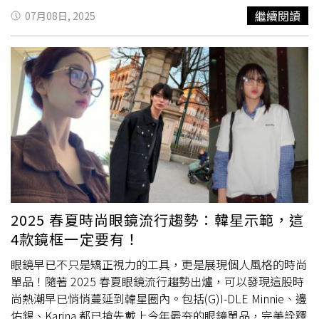
鑰匙圈細節延伸自經典芭蕾平底鞋蝴蝶結、緞面光澤，讓品
消費，即可獲得現金抵用券，抵用無上限、可直接回饋。泰
舞台上Jisoo以一身個性滿點的牛仔造型霸氣登場，搭配
繼續閱讀
07月08日, 2025
牌浪漫氣質無縫融入生活日常！Rockfish Weatherwear 經
籍人氣YouTuber Alizabeth娘娘以其獨有的浮誇魅力為雞湯
CHARLES & KEITH 深咖麂皮感 V 字釦環長靴，簡直像是時
典瑪莉鞋，也是jennie等韓國藝人最愛（圖／品牌提供）​
大叔「泰國季」造勢。（圖／雞湯大叔提供）泰滿足雙人餐
尚西部片的主角現身現場。帥得有型、辣得有態度，完全演
Rockfish Weatherwear 芭蕾舞鞋鑰匙圈 滿額限量贈品（圖
嚴選「泰泰滾雞湯」，搭配經典368套餐與豐富海鮮拼盤、
繹霸氣又性感的高級時尚感，連風都懂得繞著她吹！（圖／
／品牌提供）
泰式搖搖酥肉條及大叔現沖泰奶／勝獅啤酒飲品任兩杯，還
hourlyjisoo_ ig提供）Jisoo從甜美女神一秒切換成牛仔女
能從泰國季小點中5選2。（圖／雞湯大叔提供）另外持續以
王，完美證明優雅和帥氣真的可以同時存在，還是踩著高筒
季度限定湯底打造話題的「雞湯大叔」，今夏推出全新主題
靴登場的那種，時尚魅力爆擊。小編當然也貼心把同款靴給
企劃——「大叔泰不泰，娘娘說了算」，邀請泰籍人氣
搜出來～（圖／攝自ig提供）（圖／hourlyjisoo_ ig提供）
YouTuber Alizabeth 娘娘擔任「泰味大使」，推出以冬蔭功
這款CHARLES & KEITH Masei長靴洋溢酷帥俐落氛圍，高
為靈感的主題湯底「娘娘嚴選 泰泰滾雞湯」。融合酸辣風
挑女生穿了超霸氣、嬌小女生也能完美修飾比例！大膽的金
味與雞湯的溫潤醇厚，加入鱸魚、白蝦、蛤蜊等豐富海味，
屬釦環設計融合復古與前衛美感，搭配 7 公分粗跟穩固好
湯頭層次鮮明、酸辣過癮。此外，雞湯大叔更同步推出多款
走，能瞬間拉長雙腿線條，是今年
街頭穿搭
中不可忽視的焦
創新料理與吃法，像是「泰咖檸香花枝漿」搭配豆紙包裹享
點鞋款。CHARLES & KEITH Masei 釦環V字長靴 (深咖啡色)
2025 春夏時尚眼鏡流行趨勢：韓星示範，這
用，花枝滑嫩、豆香滿溢；「泰撩大叔雪花牛」與「泰妃娘
／3,590元（圖／品牌提供）
4款鏡框一定要有！
娘嫩雞胸」則推薦搭配爽脆豆芽一同涮煮，吸附湯底精華；
甜點亦可以「大叔現沖泰奶」結合「泰奶冰淇淋」，化身漂
眼鏡早已不只是矯正視力的工具，更是展現個人風格的時尚
浮奶茶，為用餐劃下甜蜜句點。而最具互動趣味的則是「泰
單品！隨著 2025 春夏眼鏡流行趨勢出爐，可以發現這股時
香搖搖酥肉條」，以印有品牌LOGO與泰式元素的紙袋盛
尚熱潮早已悄悄蔓延到韓星圈內。包括(G)I-DLE Minnie、邊
裝，開吃前先大力搖晃，不只好玩更入味，從視覺到味覺都
佑錫、Karina 都已搶先戴上今年最夯的眼鏡單品，完美詮釋