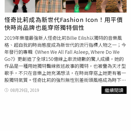
色。皮革材質具備防潑水的效果，並搭載具備彈性的鬆餅格
大底，提供冬季
街頭穿搭
新選擇。Authentic NT1,780、
Slip-On NT1,780、Old Skool NT2,580、SK8-Hi
怪奇比莉成為新世代Fashion Icon！用平價
NT2,780（圖／VANS） 復古時尚
快時尚品牌也能穿搭獨特個性
2019年樂壇最強新人怪奇比莉Billie Eilish以獨特的音樂風
格、超自我的時尚態度成為新世代的流行指標人物之一；今
年發行的專輯《When We All Fall Asleep, Where Do We
Go?》更創造了全球150億線上串流總數的驚人成績，她的
作品是一種用她獨特聲線敘述故事的獨特，也被譽為天才型
歌手，不只在音樂上她充滿想法，在時尚穿搭上她更有著一
股獨特氣質。怪奇比莉的強烈無性別差街頭風格成為時下許
多年輕世代爭相模仿的指標。（圖／Bershka提供）怪奇比
繼續閱讀
08月29日, 2019
莉Billie Eilish不僅開創了音樂市場上獨具的魔力領域，她與
生俱來的神祕氣息也使他成為怪美時尚的最佳代言人。而向
來熱愛音樂的快時尚品牌Bershka這次獨家找上怪奇比莉
Billie Eilish共同攜手推出聯名系列，除了音樂你可以更深入
她的獨特理念。這次雙方的聯名系列中充分地反映出怪奇比
莉Billie Eilish平常擅長的裝扮─同色同套中性穿搭、大到不