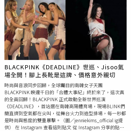
具代表性的街道命名超有意思，融合裸露結構、霓虹燈語與
上穿著背心或小可愛，並完成IG 打卡，即可享四人套餐 3
懷舊色系，打造出既溫暖又現代的空間氛圍，彷彿走入一座
折優惠，原價 3,280 元直接優惠至984元。每店每週限量10
時尚街景美術館。（圖／品牌提供）​2.Rockfish
組、需提前電話預約。目前話題熱度延燒社群，不少粉絲已
Weatherwear 台北旗艦店首度登台！首發「台灣限定色」
自發發起「背心開鍋挑戰」；除了參與式互動，這一鍋也推
運動瑪莉珍鞋＋開幕限量鑰匙圈來自英倫、紅遍韓國影視圈
出年度主題新膳「椒宴」，推出以牛油為底的「馥香椒紅
的 Rockfish Weatherwear再插旗台灣！這個連Jennie都愛
鍋」，融合燈籠椒、大紅袍、青花椒等數十種辛香料，經黃
的排，相中台北東區設立台北旗艦店！更首度推出品牌史上
金比例炒製，湯頭濃郁厚重、椒香馥郁，鍋面也設計成紅油
首次海外專屬鞋款「台灣限定色」運動瑪莉珍鞋，為品牌寫
花開、營造視覺感。搭配全新「椒宴九宮格套餐」，集結滑
下嶄新里程碑。Rockfish Weatherwear 台北旗艦店外觀
嫩雞松阪、千層肚、大腰片、手撕鵝胗等9種川味涮品，更
（圖／品牌提供）這雙瑪莉珍鞋款結合 夢幻復古外型與現
是過癮。即日起至9/30，雙人於燒肉同話點用「韓式風味雙
BLACKPINK《DEADLINE》世巡、Jisoo氣
代運動機能，搭載輕盈耐磨大底、柔軟透氣鞋面，適合都會
人套餐」，即可挑戰「韓式打畫片」遊戲。（圖／這一鍋提
場全開！腳上長靴是這牌、價格意外親切
漫步、城市輕運動或日常穿搭。限定色以台北城市灰調為靈
供）為同步擴大參與熱潮，這一鍋旗下的燒肉品牌「燒肉同
感，融合英倫木質調與韓系極簡線條，展現低調卻充滿品味
話」也鎖定劇迷族群與社群分享風潮，翻玩人氣韓劇《魷魚
時尚與音浪同步回歸，全球矚目的南韓女子天團
的都會質感，訴說三座城市的風格交織。​Rockfish
遊戲3》，打造限定版「K-style × 韓式風味雙人套餐」，
BLACKPINK 睽違千日的「合體大事紀」終於來了，這次真
Weatherwear 運動瑪莉珍鞋「台灣限定色」設計（圖／品
一次集結韓式洋釀炸雞、辣炒年糕、拳頭飯等經典料理，優
的全員回歸！BLACKPINK 正式啟動全新世界巡演
牌提供）而 Rockfish Weatherwear 經典款芭蕾舞鞋同樣深
惠價2,080元、原價2,580元。並設計兩大互動挑戰：玩「韓
《DEADLINE》，首站選在南韓高陽體育場，現場BLINK們
植人心。為延續其優雅氣質與實穿性，品牌推出開幕限定贈
式打畫片」成功即贈松阪豬一份、「糖餅雕刻」挑戰成功可
簡直擠到空氣都在尖叫，從舞台火力到造型排場，每一秒都
禮活動：即日起於台北旗艦店或官網單筆消費滿3,000元，
現折150元，讓用餐體驗充滿關卡與驚喜。同時祭出會員限
是時尚與態度的雙重暴擊。（圖／jenniekims_official ig提
即贈「芭蕾舞鞋鑰匙圈（經典粉）」乙只，限量贈完為止。
定現金回饋活動，凡加入這一鍋集團APP會員並於門市內用
供） 在 Instagram 查看這則貼文 從 Instagram 分享的貼文