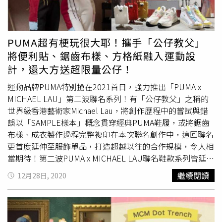
的貝蕾帽也更加有時尚話題性喔！（圖／翻攝自泫雅IG）
PUMA超有梗玩很大耶！攜手「公仔教父」
將便利貼、鋸齒布樣、方格紙融入運動設
計，還大方送超限量公仔！
運動品牌PUMA特別搶在2021首日，強力推出「PUMA x
MICHAEL LAU」第二波聯名系列！有「公仔教父」之稱的
世界級香港藝術家Michael Lau，將創作歷程中的嘗試與錯
誤以「SAMPLE樣本」概念貫穿經典PUMA鞋履，或將鋸齒
布樣、成衣製作過程完整複印在本次聯名創作中，這回聯名
更首度延伸至服飾單品，打造超越以往的合作規模，令人相
當期待！第二波PUMA x MICHAEL LAU聯名鞋款系列皆延續
著「樣本時尚」的概念，PUMA Mirage Mox及PUMA Ralph
繼續閱讀
12月28日, 2020
Sampson 70鞋面皆以設計方格紙作為靈感來源，搭配綠色
鞋帶打造職人風格；PUMA Ralph Sampson 70 Mid則以不
規則的手繪線條呈現半成品感，並使用數位印花與撞色點
綴；最後一款PUMA RS-2K加入別具風格 的便利貼設計，鞋