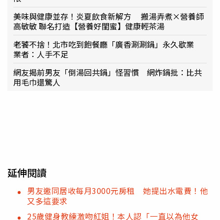
美味與健康並存！炎夏飲食新解方 搬湯弄煮×營養師
高敏敏 聯名打造【營養好閨蜜】健康輕茶湯
老饕不捨！北市吃到飽餐廳「廣香涮涮鍋」永久歇業
業者：人手不足
網友揭前男友「倒湯回共鍋」怪習慣 網炸鍋批：比共
用毛巾還驚人
延伸閱讀
男友邀同居收每月3000元房租 她提出水電費！他
又多這要求
25歲健身教練激吻紅姐！本人認「一直以為他女