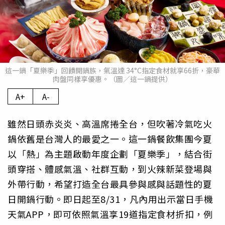
這一鍋「夏樂季」回饋開鍋族，氣溫達 34°C指定食材就享66折，豪華
肉盤同樣享優惠。（圖／這一鍋提供）
A+
A-
雖然日頭赤炎炎、高溫席捲全台，但吹著冷氣吃火
鍋依舊是台灣人的最愛之一。這一鍋餐飲集團今夏
以「熱」為主題啟動年度企劃「夏樂季」，結合街
頭穿搭、體感氣溫、社群互動，到火辣新菜登場與
外帶行動，希望打造全台最具參與感與話題性的夏
日開鍋行動。即日起至8/31，凡內用出示當日手機
天氣APP，即可依照氣溫享19道指定食材折扣，例