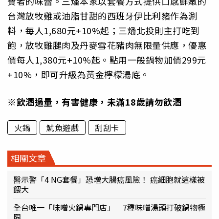
費者的味蕾。三燔本家以套餐方式提供口感鮮嫩的
台灣放牧雞或油脂甘甜的西班牙伊比利豬作為涮
料，每人1,680元+10%起；三燔北投則主打吃到
飽，放牧雞腿肉及丹麥雪花豬肉無限量供應，優惠
價每人1,380元+10%起。點用一般鍋物加價299元
+10%，即可升級為黃金檸檬湯底。
※飲酒過量，有害健康，未滿18歲請勿飲酒
火鍋
魷魚遊戲
刮刮卡
相關文章
醫示警「4 NG套餐」恐增大腸癌風險！ 癌細胞就這樣被
餵大
全台唯一「味噌火鍋專門店」 7種味噌湯頭打破鍋物極
限