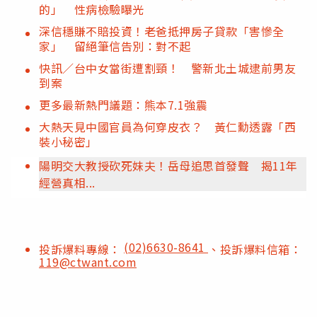
的」 性病檢驗曝光
深信穩賺不賠投資！老爸抵押房子貸款「害慘全
家」 留絕筆信告別：對不起
快訊／台中女當街遭割頸！ 警新北土城逮前男友
到案
更多最新熱門議題：熊本7.1強震
大熱天見中國官員為何穿皮衣？ 黃仁勳透露「西
裝小秘密」
陽明交大教授砍死妹夫！岳母追思首發聲 揭11年
經營真相...
(02)6630-8641
投訴爆料專線：
、投訴爆料信箱：
119@ctwant.com