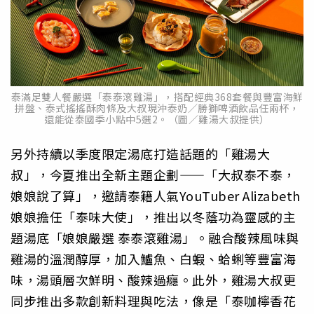
泰滿足雙人餐嚴選「泰泰滾雞湯」，搭配經典368套餐與豐富海鮮
拼盤、泰式搖搖酥肉條及大叔現沖泰奶／勝獅啤酒飲品任兩杯，
還能從泰國季小點中5選2。（圖／雞湯大叔提供）
另外持續以季度限定湯底打造話題的「雞湯大
叔」，今夏推出全新主題企劃——「大叔泰不泰，
娘娘說了算」，邀請泰籍人氣YouTuber Alizabeth
娘娘擔任「泰味大使」，推出以冬蔭功為靈感的主
題湯底「娘娘嚴選 泰泰滾雞湯」。融合酸辣風味與
雞湯的溫潤醇厚，加入鱸魚、白蝦、蛤蜊等豐富海
味，湯頭層次鮮明、酸辣過癮。此外，雞湯大叔更
同步推出多款創新料理與吃法，像是「泰咖檸香花