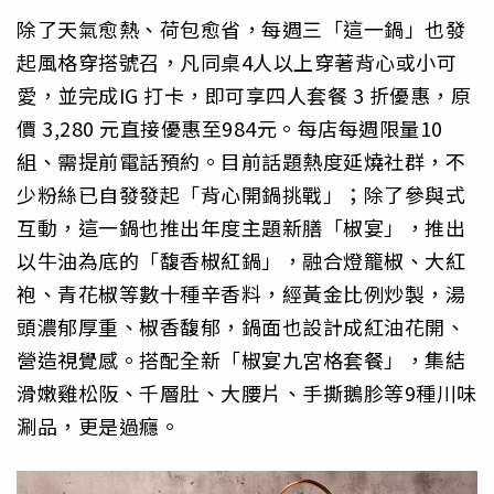
除了天氣愈熱、荷包愈省，每週三「這一鍋」也發
起風格穿搭號召，凡同桌4人以上穿著背心或小可
愛，並完成IG 打卡，即可享四人套餐 3 折優惠，原
價 3,280 元直接優惠至984元。每店每週限量10
組、需提前電話預約。目前話題熱度延燒社群，不
少粉絲已自發發起「背心開鍋挑戰」；除了參與式
互動，這一鍋也推出年度主題新膳「椒宴」，推出
以牛油為底的「馥香椒紅鍋」，融合燈籠椒、大紅
袍、青花椒等數十種辛香料，經黃金比例炒製，湯
頭濃郁厚重、椒香馥郁，鍋面也設計成紅油花開、
營造視覺感。搭配全新「椒宴九宮格套餐」，集結
滑嫩雞松阪、千層肚、大腰片、手撕鵝胗等9種川味
涮品，更是過癮。