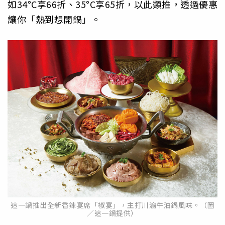
如34°C享66折、35°C享65折，以此類推，透過優惠
讓你「熱到想開鍋」。
這一鍋推出全新香辣宴席「椒宴」，主打川渝牛油鍋風味。（圖
／這一鍋提供）