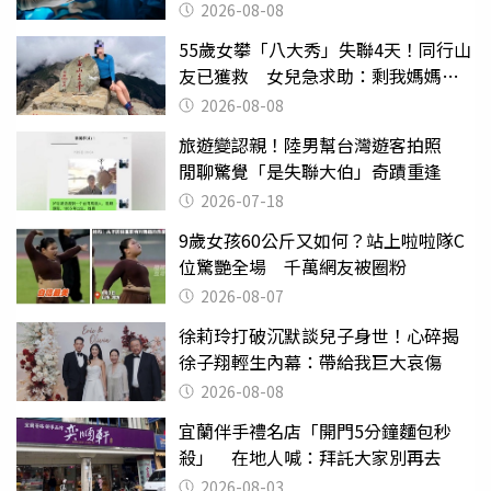
2026-08-08
55歲女攀「八大秀」失聯4天！同行山
友已獲救 女兒急求助：剩我媽媽還
沒找到
2026-08-08
旅遊變認親！陸男幫台灣遊客拍照
閒聊驚覺「是失聯大伯」奇蹟重逢
2026-07-18
9歲女孩60公斤又如何？站上啦啦隊C
位驚艷全場 千萬網友被圈粉
2026-08-07
徐莉玲打破沉默談兒子身世！心碎揭
徐子翔輕生內幕：帶給我巨大哀傷
2026-08-08
宜蘭伴手禮名店「開門5分鐘麵包秒
殺」 在地人喊：拜託大家別再去
2026-08-03