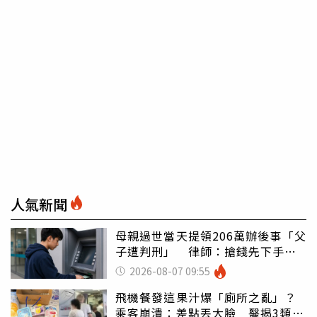
人氣新聞
母親過世當天提領206萬辦後事「父
子遭判刑」 律師：搶錢先下手是
罪
2026-08-07 09:55
飛機餐發這果汁爆「廁所之亂」？
乘客崩潰：差點丟大臉 醫揭3類人