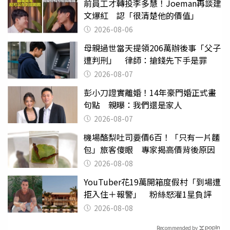
前員工才轉投李多慧！Joeman再談建
文爆紅 認「很清楚他的價值」
2026-08-06
母親過世當天提領206萬辦後事「父子
遭判刑」 律師：搶錢先下手是罪
2026-08-07
彭小刀證實離婚！14年豪門婚正式畫
句點 親曝：我們還是家人
2026-08-07
機場酪梨吐司要價6百！「只有一片麵
包」旅客傻眼 專家揭高價背後原因
2026-08-08
YouTuber花19萬開箱度假村「到場遭
拒入住＋報警」 粉絲怒灌1星負評
2026-08-08
Recommended by