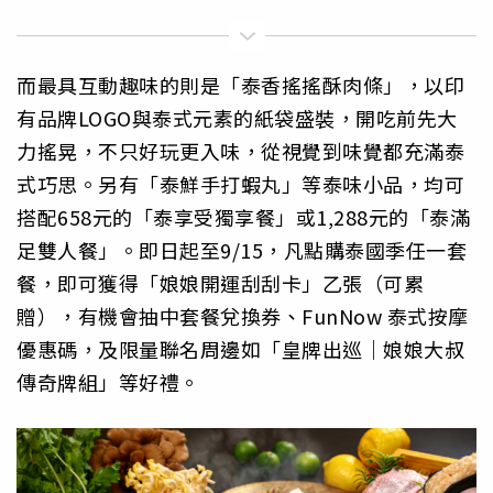
而最具互動趣味的則是「泰香搖搖酥肉條」，以印
有品牌LOGO與泰式元素的紙袋盛裝，開吃前先大
力搖晃，不只好玩更入味，從視覺到味覺都充滿泰
式巧思。另有「泰鮮手打蝦丸」等泰味小品，均可
搭配658元的「泰享受獨享餐」或1,288元的「泰滿
足雙人餐」。即日起至9/15，凡點購泰國季任一套
餐，即可獲得「娘娘開運刮刮卡」乙張（可累
贈），有機會抽中套餐兌換券、FunNow 泰式按摩
優惠碼，及限量聯名周邊如「皇牌出巡｜娘娘大叔
傳奇牌組」等好禮。