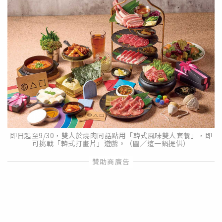
即日起至9/30，雙人於燒肉同話點用「韓式風味雙人套餐」，即
可挑戰「韓式打畫片」遊戲。（圖／這一鍋提供）