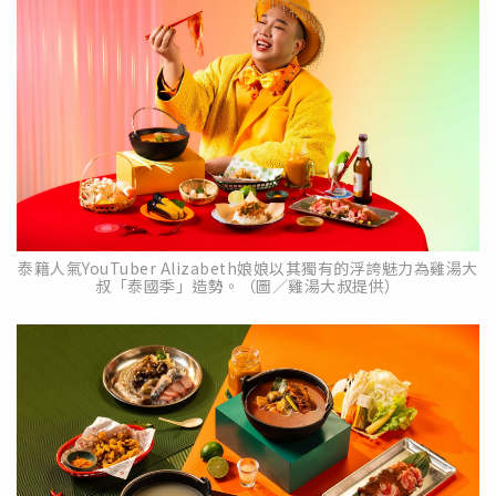
泰籍人氣YouTuber Alizabeth娘娘以其獨有的浮誇魅力為雞湯大
叔「泰國季」造勢。（圖／雞湯大叔提供）