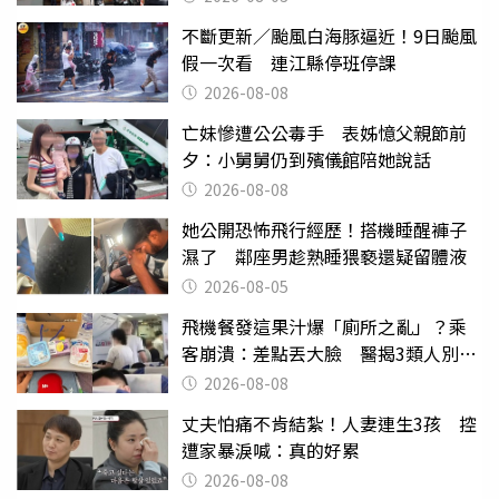
不斷更新／颱風白海豚逼近！9日颱風
假一次看 連江縣停班停課
2026-08-08
亡妹慘遭公公毒手 表姊憶父親節前
夕：小舅舅仍到殯儀館陪她說話
2026-08-08
她公開恐怖飛行經歷！搭機睡醒褲子
濕了 鄰座男趁熟睡猥褻還疑留體液
2026-08-05
飛機餐發這果汁爆「廁所之亂」？乘
客崩潰：差點丟大臉 醫揭3類人別亂
喝
2026-08-08
丈夫怕痛不肯結紮！人妻連生3孩 控
遭家暴淚喊：真的好累
2026-08-08