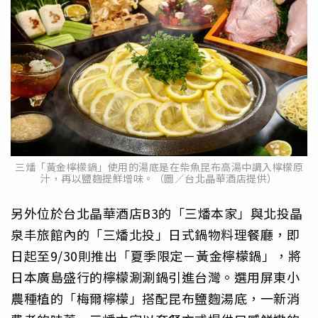
三燔「黃金檸檬鍋」使用的湯底是在柴魚昆布高湯中調入檸檬原
汁，再以鹽麴提鮮增味。（圖／台北晶華酒店提供）
另外位於台北晶華酒店B3的「三燔本家」與北投晶
泉丰旅館內的「三燔北投」日式鍋物料理餐廳，即
日起至9/30則推出「夏季限定－黃金檸檬鍋」，將
日本廣島盛行的檸檬涮涮鍋引進台灣。選用屏東小
農種植的「梅爾檸檬」搭配昆布鹽麴湯底，一新消