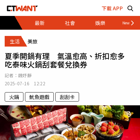
跳至主要內容區塊
下載 APP
最新
社會
娛樂
財經
生活
美旅
夏季開鍋有理 氣溫愈高、折扣愈多
吃泰味火鍋刮套餐兌換券
記者：
魏妤靜
2025-07-16 12:22
火鍋
魷魚遊戲
刮刮卡