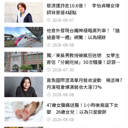
慈濟遭詐走10.6億！ 李怡貞曝女律
師背景提4疑點
2026-08-07
他意外發現台鐵神級暗黑列車！「錯
過要等一週」網驚：以為絕跡
2026-08-08
獨／東吳男教授被瘋狂迷戀 女學生
寄信「分屍吃掉」30次騷擾！認罪免
關
2026-07-30
寬魚國際澄清單月營收波動 楊丞琳7
月演唱會爆滿營收大漲73%
2026-08-08
47歲女腹痛送醫！1小時後竟誕下女
嬰 26歲女兒：以為只是變胖
2026-08-08