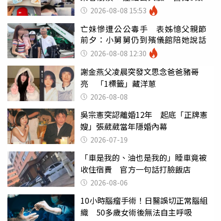
別亂喝
2026-08-08 15:53
亡妹慘遭公公毒手 表姊憶父親節
前夕：小舅舅仍到殯儀館陪她說話
2026-08-08 12:30
謝金燕父凌晨突發文思念爸爸豬哥
亮 「1標籤」藏洋蔥
2026-08-08
吳宗憲突認離婚12年 起底「正牌憲
嫂」張葳葳當年隱婚內幕
2026-07-19
「車是我的、油也是我的」睡車竟被
收住宿費 官方一句話打臉飯店
2026-08-06
10小時腦瘤手術！日醫誤切正常腦組
織 50多歲女術後無法自主呼吸