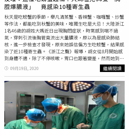
腔爆膿液」 竟感染10種寄生蟲
秋天是吃螃蟹的季節，舉凡清蒸蟹、香辣蟹、咖喱蟹、炒蟹
等作法，都能吃到秋蟹的美味，唯獨生吃是大忌！大陸浙江
1名46歲的胡姓大媽近日出現胸悶症狀，時常感到喘不過
氣，穿刺引流後胸管竟流出大量膿液，原以為是感染肺結
核，進一步檢查才發現，原來她誤信偏方生吃螃蟹，結果感
染了近10種寄生蟲。《浙江之聲》報導，胡女從8月開始感
到身體不適，除了不停咳嗽，胃口也跟著變差，然而她到醫
院照胃鏡，卻沒檢查出消化道疾病；1個月後，胡女開始出
繼續閱讀
09月19日, 2020
現胸悶症狀，總是覺得喘不過氣，只好去醫院接受CT檢
查，被發現胸腔裡有大量的氣體和液體，壓得肺張不開，懷
疑是結核病，需要立刻住院治療。為了讓患者呼吸恢復順
暢，主治醫師先安排了左側胸腔穿刺引流術，不料在引流過
程中，胡女的胸管內竟流出大量膿性液體；檢查結果出爐
後，醫生發現患者的各項指標均未顯示結核感染或腫瘤，但
血液的嗜酸性粒細胞卻高達參考上限的29.3倍，代表胡女可
能存在過敏或寄生蟲感染。患者的胸管內流出大量膿性液
體。（圖／翻攝自浙江之聲）在醫師追問下，大媽才想起自