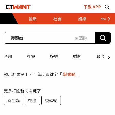
跳至主要內容區塊
下載 APP
最新
社會
娛樂
財經
⊗ 清除
全部
社會
娛樂
財經
政治
顯示結果第 1 ~ 12 筆 / 關鍵字「
裂頭蚴
」
更多相關新聞關鍵字：
寄生蟲
蛇膽
裂頭蚴