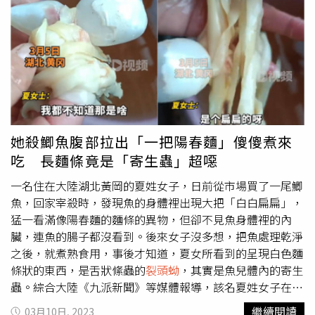
蟲活捉。術後第2天，小張也終於可以下床行走了。
裂頭蚴
的成蟲很常寄生在貓、狗等動物的腸道中，此蟲排出的蟲卵
隨糞便來到體外，在水中孵出幼蟲，幼蟲被水中的劍水蚤吞
食後發育為原尾蚴，若劍水蚤被蝌蚪吞食後，隨蝌蚪發育成
蛙，原尾蚴也發育成
裂頭蚴
。此外，
裂頭蚴
具有很強的收縮
和移動能力，常遷移到蛙的肌肉，特別喜寄居在蛙的腿部肌
肉中。終宿主除貓與狗之外，還有虎、豹、狐狸、獅與豹等
貓科動物。因此報導也提醒，
裂頭蚴
可能會經由以下途徑進
她殺鯽魚腹部拉出「一把陽春麵」傻傻煮來
入人體，包括：食用未完全煮熟的蛙肉或蛇肉、喝生水，或
吃 長麵條竟是「寄生蟲」超噁
是切菜砧板沒有生熟分開。
一名住在大陸湖北黃岡的夏姓女子，日前從市場買了一尾鯽
魚，回家宰殺時，發現魚的身體裡出現大把「白白扁扁」，
猛一看滿像陽春麵的麵條的異物，但卻不見魚身體裡的內
臟，連魚的腸子都沒看到。後來女子沒多想，把魚處理乾淨
之後，就煮熟食用，事後才知道，夏女所看到的呈現白色麵
條狀的東西，是舌狀絛蟲的
裂頭蚴
，其實是魚兒體內的寄生
蟲。綜合大陸《九派新聞》等媒體報導，該名夏姓女子在市
場買了鯽魚回家料理，但她在剖開肚子後，發現魚的肚子
繼續閱讀
03月10日, 2023