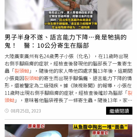
裂頭蚴
對人體可以造成嚴重危害。
裂頭蚴
會在人體組織中移
行、寄生和緩慢生長，甚至存活長達數十年。根據感染部位
不同，
裂頭蚴
感染可分為不同的類型，感染症狀常以癲病發
作最為多見。此外，黃敏軍醫師強調，為了預防
裂頭蚴
感染
需要提高科學認識及健康教育，呼籲大眾避免使用蛙肉外貼
男子半身不遂、語言能力下降…竟是牠搞的
傷口，不飲生水，不吃生的、未煮熟的肉類，並建議分開使
鬼！ 醫：10公分寄生在腦部
用生、熟肉的刀和菜板，以保障健康安全，以免造成不可逆
的身體損害。
大陸廣東廣州有名24歲男子小張（化名），在11歲時出現
右側手腳麻痺的症狀，經檢查後發現他的腦部長了一隻寄生
蟲「
裂頭蚴
」，隨後他的家人帶他四處求醫13年後，這期間
小張竟因
裂頭蚴
的寄生而出現手腳偏癱、語言能力下降的情
形，還被鑒定為二級殘疾。據《陝視新聞》的報導，小張在
11歲時出現右側手腳麻痺的症狀，經檢查後確診為腦部「
裂
頭蚴
」，意味著他腦袋裡長了一條寄生蟲。隨後13年，家人
帶著他四處求醫，但與此同時，
裂頭蚴
也在其腦內長期遊
繼續閱讀
08月25日, 2023
走，導致小張右側手腳偏癱，語言能力下降，被鑒定為二級
殘疾。隨後他們輾轉到廣州求診，醫生檢查後發現，活寄生
蟲已經遊走到小張大腦相對淺層的區域，因此經過7小時的
手術後，總算將這條困擾小張10幾年的10公分長
裂頭蚴
成