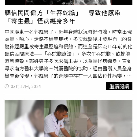
以逆轉的傷害。醫師也示警，必須牢記「三不」原則：不喝
生水、不吃生肉、不用生肉外敷，才能從根源避免感染風
聽信民間偏方「生吞蛇膽」 導致他感染
險。
「寄生蟲」怪病纏身多年
中國廣東一名郭姓男子，近年身體狀況時好時壞，時常出現
頭暈、噁心、走路不穩等症狀，多次就醫後才發現自己的脊
髓神經嚴重被寄生蟲壓迫和侵蝕，而這全是因為15年前的他
聽信民間療法——「吞蛇膽療法」，多次生吞蛇膽、飲蛇膽
酒所導致。郭姓男子多次求醫未果，以為是怪病纏身，直到
尋求南方醫科大學第三附屬醫院的協助，經由醫護人員全身
檢查後發現，郭姓男子的脊髓中存在一大團佔位性病變，並
經過全基因組測序，證實郭姓男子受到「曼氏迭宮縧蟲」感
繼續閱讀
03月12日, 2024
染，並確診「腦脊髓
裂頭蚴
病」，若未經及時手術，很有可
能會面臨癱瘓、大小便失禁等嚴重後果。黃敏軍醫師表示，
郭姓男子體內寄生蟲殘存的病灶十分廣泛，形狀宛如口香糖
黏在頭髮裡，且與脊髓和神經緊密粘合，雖然手術時間長達
4小時，但大部分病灶已順利切除，目前患者已經可以行
走，並正在進行驅蟲治療和神經功能康復。黃敏軍醫師指
出，曼氏迭宮縧蟲的成蟲對人體致病力相對較弱，但其幼蟲