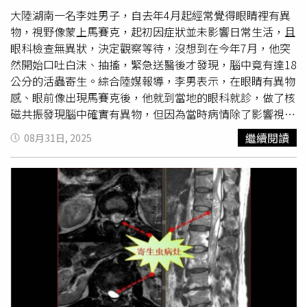
蛙、蛇類，或飲用被污染的生水。阿勇回憶，年輕時曾喝生
大陸湖南一名李姓男子，自去年4月起經常覺得眼睛裡有異
水，也偶爾食用生醃蝦蟹。據了解，寄生蟲一旦進入腦部，
物，視野像蒙上馬賽克，起初因症狀並未影響日常生活，且
會引發肉芽腫與水腫，造成神經壓迫，導致癲癇、頭痛及肢
眼科檢查無異狀，決定觀察等待，沒想到在今年7月，他突
體麻木等症狀，因潛伏期長且不典型，極易被誤診。醫院提
然開始口吐白沫、抽搐，緊急送醫後才發現，腦中竟有達18
醒，預防
裂頭蚴
感染，關鍵在於「三不」：不喝生水、不吃
公分的活蟲寄生。綜合陸媒報導，李男表示，在眼睛有異物
生食或未熟食物、不用生肉敷貼傷口，以避免寄生蟲上身。
感、眼前像出現馬賽克後，他就到當地的眼科就診，做了核
磁共振發現腦中確實有異物，但因為當時病情除了影響視
野，對日常工作生活影響不大，李男決定暫不手術。直到7
繼續閱讀
08月31日, 2025
月底，李男的視線像被黑幕蓋住，且出現口吐白沫、身體抽
搐等症狀，就醫後竟發現腦中有寄生蟲「
裂頭蚴
」。而在開
顱手術時，醫師從他的腦部抓出一條長達18公分的活蟲，所
幸術後住院治療10天，他已順利康復出院。李男回憶，數年
前他曾「生吞蛇膽」，當時聽信偏方稱「蛇膽能清火明
目」，便將剛剖出的蛇膽完整吞下，未曾處理或加熱。醫師
研判，「
裂頭蚴
」幼蟲就是這樣進入人體，隨血液循環鑽入
腦部並逐漸長大，並壓迫視覺神經。報導指出，「
裂頭蚴
」
常見於蛇、青蛙等野生動物體內，一旦人類以生食或半生食
方式誤食，寄生蟲可能入侵腸胃、眼睛，甚至腦部，造成難