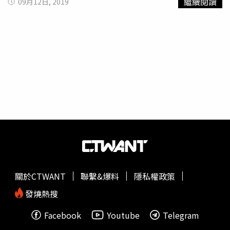
繼續閱讀
09月12日, 2019
情況，家人帶他到醫院檢查，才發現因為生吃蛇膽，導致曼
氏
裂頭蚴
侵襲了他的腦部。曼氏
裂頭蚴
蟲卵期通常在水中，
時常寄生於蛇類或青蛙的體內。浙江大學醫學院感染病科主
任盛吉芳教授表示，蛇類是寄生蟲最多的動物之一，因其喜
食青蛙和老鼠，也是
裂頭蚴
常見的寄生對象。盛吉芳表示若
蟲子進入人腦，手術摘除本是首選治療方法，但因小王病程
太長，且蟲體寄生部位位於腦功能區，手術可能造成患者部
分腦功能喪失。因此認為口服藥物治療是最適合小王的。經
過藥物治療，小王的病情雖然好轉，但因腦部損傷已造成，
仍時不時伴隨著頭疼狀況。
關於CTWANT
聯繫&爆料
隱私權政策
發燒熱搜
Facebook
Youtube
Telegram