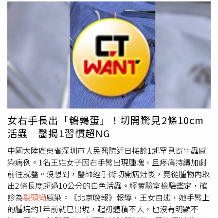
女右手長出「鵪鶉蛋」！切開驚見2條10cm
活蟲 醫揭1習慣超NG
中國大陸廣東省深圳市人民醫院近日接診1起罕見寄生蟲感
染病例。1名王姓女子因右手臂出現腫塊，且疼痛持續加劇
前往就醫。沒想到，醫師經手術切開病灶後，竟從腫物內取
出2條長度超過10公分的白色活蟲。經實驗室檢驗鑑定，確
診為
裂頭蚴
感染。《北京晚報》報導，王女自述，她手臂上
的腫塊約1年前就已出現，起初體積不大，也沒有明顯不