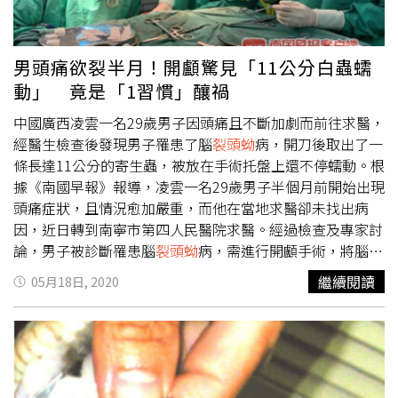
己今年3月動了腰椎手術，休養期間聽友人說「生吃螃蟹可
以強壯骨骼」，於是她便買了30多隻河蟹，搗碎後用米酒浸
泡，去除浮沫直接生吃下肚；可怕的是，患者接受血液檢查
男頭痛欲裂半月！開顱驚見「11公分白蟲蠕
後，竟被驗出一口氣感染了肝吸蟲、肺吸蟲、弓形蟲、包
動」 竟是「1習慣」釀禍
蟲、
裂頭蚴
、豬囊尾蚴等近10種寄生蟲。醫生提醒，淡水螃
蟹含有大量寄生蟲卵，進入人體後在消化道破裂，幼蟲脫出
中國廣西凌雲一名29歲男子因頭痛且不斷加劇而前往求醫，
並穿過腸壁進入腹腔，甚至會穿過橫膈入胸腔和肺，導致胸
經醫生檢查後發現男子罹患了腦
裂頭蚴
病，開刀後取出了一
腔感染，形成膿腫積液；部分寄生蟲還會在人體內發育為成
條長達11公分的寄生蟲，被放在手術托盤上還不停蠕動。根
蟲，寄生於多種組織器官，如腦、脊髓、胃腸道、腹腔和皮
據《南國早報》報導，凌雲一名29歲男子半個月前開始出現
下組織等，嚴重時會造成永久後遺症，不可不慎。
頭痛症狀，且情況愈加嚴重，而他在當地求醫卻未找出病
因，近日轉到南寧市第四人民醫院求醫。經過檢查及專家討
論，男子被診斷罹患腦
裂頭蚴
病，需進行開顱手術，將腦中
的寄生蟲取出。外科醫生替男子進行手術後，從腦中取出了
繼續閱讀
05月18日, 2020
一條又白又長的「
裂頭蚴
」，且這條長達11公分的寄生蟲被
放置到手術托盤後仍不停蠕動。（圖／翻攝南國早報）這條
寄生蟲最終被確認為曼氏迭宮絛蟲，外科專家陳文鬥表示，
曼氏迭宮絛蟲從蟲卵到成蟲共會經歷4個時期，分別為毛
蚴、原尾蚴、
裂頭蚴
、絛蟲，而在中期
裂頭蚴
階段可進入人