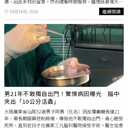
適，因此未特別留意。然而隨著時間推移，腫塊逐漸增大至
如鵪鶉蛋般大小，疼痛感也愈發明顯，才決定到醫院檢查。
繼續閱讀
06月16日, 2026
醫師進一步追查感染原因時發現，王女平時經常購買青蛙回
家自行處理，且有製作涼拌菜的習慣。研判可能是她在處理
青蛙時，菜刀與砧板遭
裂頭蚴
囊包污染，加上後續未徹底清
潔消毒，又直接用於製作生食或涼拌蔬菜，導致寄生蟲幼蟲
經由食物進入人體。中國大陸廣東省深圳市人民醫院近日接
診1起罕見寄生蟲感染病例。（圖／翻攝自深圳市人民醫
院）據了解，
裂頭蚴
是曼氏疊宮絛蟲的幼蟲階段，青蛙、蛇
等野生動物是其常見中間宿主。人類若誤食受污染食物或未
充分加熱的相關食材，即有感染風險。與許多寄生蟲不同的
是，
裂頭蚴
進入人體後不會發育成成蟲，而是會在體內組織
間游移，可侵犯皮下組織、肌肉、眼部、腦部甚至內臟器
官。最常見症狀為皮下出現反覆移動的腫塊，並伴隨紅腫、
男21年不敢獨自出門！驚悚病因曝光 腦中
疼痛等不適。醫師提醒，若出現不明原因皮下腫塊、腫塊位
夾出「10公分活蟲」
置改變或反覆發作不癒，甚至伴隨眼部異物感、腫脹或神經
系統異常症狀，應盡速就醫檢查。尤其曾接觸青蛙、蛇類，
大陸廣東省汕尾52歲男子阿勇（化名）因反覆癲癇長達21
或食用未經充分烹煮相關食材者，更應提高警覺，並主動向
年，需長期服藥控制病情，導致他不敢獨自出門，身心飽受
醫師說明飲食及接觸史，以利診斷。隨著夏季來臨，涼拌菜
煎熬，直到近日才在廣東三九腦科醫院接受手術。醫生從患