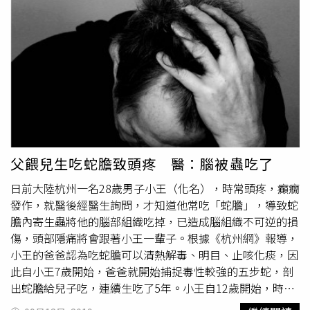
於病變的位置在腦部功能區，不敢貿然手術，採保守治療；
第二間醫院則發現，佔位性病變竟從左側顳葉「跑到」額葉
基底節區，符合寄生蟲感染的特徵，之後進行血液和腦脊液
化驗，
裂頭蚴
抗體結果呈陽性，立即開刀將長達30公分的白
色曼氏裂頭絛蟲取出。醫生藉由此案例強調，從傳統的中醫
上看，蛇膽的確具有清熱解毒的功效，但入藥的蛇膽都是經
過嚴格加工的，而沒加工過的生蛇膽，存在寄生蟲及蟲卵的
可能性極大，食用之前一定要謹慎。
父餵兒生吃蛇膽致頭疼 醫：腦被蟲吃了
日前大陸杭州一名28歲男子小王（化名），時常頭疼，癲癇
發作，就醫後經醫生詢問，才知道他常吃「蛇膽」，導致蛇
膽內寄生蟲將他的腦部組織吃掉，已造成腦組織不可逆的損
傷，頭部隱痛將會跟著小王一輩子。根據《杭州網》報導，
小王的爸爸認為吃蛇膽可以清熱解毒、明目、止咳化痰，因
此自小王7歲開始，爸爸就開始捕捉毒性較強的五步蛇，剖
出蛇膽給兒子吃，連續生吃了5年。小王自12歲開始，時常
感到頭疼欲裂，且出現癲癇、抽搐、肢體麻木和看不清楚的