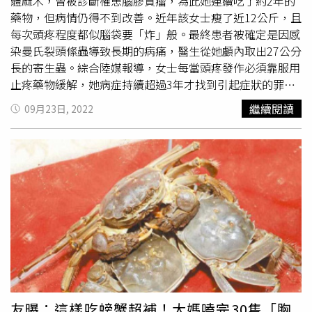
部、肝臟、胃腸道等多處均出現了不同程度的病理性改變，
體麻木，曾被診斷罹患腦膠質瘤，為此她連續吃了約2年的
情況比較嚴重。直到有一天，陸先生的妻子回憶起兩個月前
藥物，但病情仍得不到改善。近年該女士瘦了近12公斤，且
發生前的一件小事，當時正值暑假，陸先生帶著女兒去小溪
每次頭疼程度都似腦袋要「炸」般。最終患者被確定是因感
邊抓螃蟹，「哎呀」！聽到女兒的一聲驚呼，陸先生趕緊跑
染曼氏裂頭絛蟲導致長期的病痛，醫生從她顱內取出27公分
到女兒身邊，「爸爸，螃蟹夾我的手」！陸先生的女兒指著
長的寄生蟲。綜合陸媒報導，女士每當頭疼發作必須靠服用
小溪邊一隻螃蟹告起了狀，「沒關係，爸爸幫你報仇」，只
止疼藥物緩解，她病症持續超過3年才找到引起症狀的罪魁
見陸先生拎起小螃蟹，咬下一口，生吞入肚。這時，醫生心
禍首，醫生替患者進行腦部手術，從中取出27公分長
裂頭
繼續閱讀
09月23日, 2022
裡基本有了底，「我們將患者的血液樣本送去進行寄生蟲檢
蚴
，取出時還處於存活狀態。
裂頭蚴
學名為曼氏裂頭絛蟲，
測，檢測結果顯示，8類寄生蟲IgG抗體中，肝吸蟲、肺吸
是一種寄生蟲，形態為成蟲、卵及
裂頭蚴
。偶然寄生人體，
蟲、
裂頭蚴
都顯示陽性，因此可以明確病因為生食螃蟹導致
一般無明顯症狀，可因蟲體物理和化學刺激引起中、上腹不
的寄生蟲感染」。經過對症治療，陸先生已經明顯好轉出院
適、微疼噁心、嘔吐等輕微症狀。
裂頭蚴
寄生人體可引起曼
回家，目前正在使用藥物驅蟲，複查血嗜酸性粒細胞恢復正
氏
裂頭蚴
病，危害遠較成蟲大，其嚴重性因
裂頭蚴
移行和寄
常。之後，仍需要一段時間的密切回診觀察。
居部位不同而異。據悉，患者是在農村長大，有直接飲用生
水的習慣，懷疑是因這習慣導致她
裂頭蚴
感染。生水看似清
澈，但可能含有各種對人體有害的細菌、病毒和寄生蟲，將
生水喝下容易引發各類疾病。醫生提醒，避免喝生水或食用
未煮熟的肉類，例如蛙肉、蛇肉等。
友曝：這樣吃螃蟹超補！大媽嗑完30隻「胸