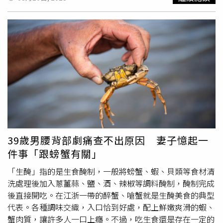
裡，沒有看到腸子等臟器，只看到大把的「白色麵條」。她
坦言從來沒看過這種狀況，但當下沒有多想，後來就把魚處
理乾淨後，直接煮熟食用。還來夏女在吃完後，才聽到有人
對她說，她在殺魚時看到的類似白色麵條狀的東西，「那個
是寄生蟲」。原來那個類似「陽春麵」的長條異物，是舌狀
絛蟲的
裂頭蚴
，魚類是其中間的宿主，這種寄生蟲侵入魚類
的體內，會造成魚兒生長停滯，甚至會破壞魚的腹壁，導致
魚類死亡。影片曝光後，不少人看完紛紛表示，「我要吐
了」、「我可能就會當麵條煮掉」、「最近不想再吃麵
了」。(影片請點我)
39歲男腰背部劇痛查不出原因 妻子憶起一
件事「跟螃蟹有關」
「生醃」指的是生食醃制，一般將螃蟹、蝦、貝類等食材清
洗處理後加入蔥薑蒜、鹽、酒、辣椒等調料醃制，醃制完成
後直接開吃。在江浙一帶的醉蟹、嗆蟹就是生醃美食的典型
代表。各種調味交織，入口恰到好處，配上鮮嫩爽滑的蝦、
蟹肉質，讓許多人一口上癮。不過，吃生食還是存在一定的