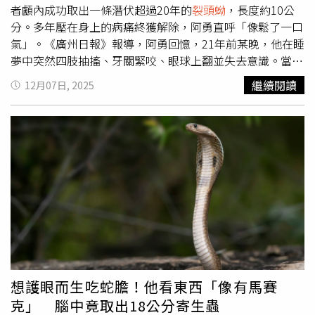
消費量增加，廚房交叉污染風險也隨之升高。醫師呼籲民眾
者顱內成功取出一條潛伏超過20年的
裂頭蚴
，長度約10公
避免直接接觸野生蛙類與蛇類，如需處理應佩戴手套；生熟
分。多年壓在身上的病痛終獲解除，阿勇直呼「像鬆了一口
食刀具及砧板必須分開使用，處理野生動物後應以沸水徹底
氣」。《廣州日報》報導，阿勇回憶，21年前某晚，他在睡
消毒；製作涼拌菜時應使用專用廚具並確實清洗食材，以降
夢中突然四肢抽搐、牙關緊咬、眼球上翻並失去意識。當地
低寄生蟲感染風險。
醫院診斷為肉芽腫炎，因手術風險大，他遂改為保守治療。
繼續閱讀
12月07日, 2025
此後多年，他需依賴抗癲癇藥物控制症狀，但仍不時發作，
甚至不敢獨自出門，長期承受巨大心理壓力，形容自己「腦
袋像被堵住」。約一年前，阿勇的癲癇明顯加重，每次發作
後更伴隨短暫失語、左側面癱及肢體麻木。顱內MRI顯示疑
似寄生蟲感染，他遂轉至廣東三九腦科醫院求診。該院神經
外二科副主任醫師張旭標評估後發現，其右額葉出現肉芽腫
形成及明顯水腫，特徵高度符合曼氏裂頭絛蟲病。經綜合病
灶範圍及穩定度後，醫療團隊認定手術時機成熟。手術中，
醫生利用神經導航精準定位病灶，再在顯微鏡下小心夾出寄
生蟲並清理周邊組織，以避免損傷功能區。最終，一條約10
厘米長、灰白色的
裂頭蚴
被完整取出，術後病理亦證實診
斷。阿勇術後恢復良好，他表示頭部「不再堵塞」，整個人
想護眼而生吃蛇膽！他看東西「像有馬賽
明顯輕鬆開朗。據該院神經外二科副主任劉妲介紹，
裂頭蚴
克」 腦中竟取出18公分寄生蟲
感染多與不當飲食習慣相關，常見來源包括食用未煮熟的青