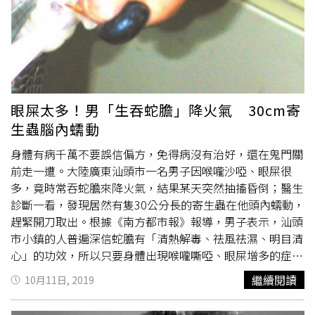
體並寄生於各個部位，最長可存活15年。寄生蟲進入人體的
原因，可能由食用生的或未煮熟的蛙、蛇、畜肉，或者飲用
生水、或游泳時誤食而導致感染，這名男病患表示，自己經
常用泉水漱口，可能就是寄生蟲進入體內的原因。
眼屎太多！男「生吞蛇膽」降火氣 30cm寄
生蟲腦內蠕動
身體有病千萬不要誤信偏方，免得病沒有治好，還在鬼門關
前走一遭。大陸廣東汕頭市一名男子因喉嚨沙啞、眼屎很
多，竟時常吞蛇膽來降火氣，結果某天突然抽搐昏倒；醫生
診斷一看，發現居然有隻30公分長的寄生蟲在他頭內蠕動，
趕緊開刀取出。根據《南方都市報》報導，男子表示，汕頭
市小鎮的人普遍深信蛇膽有「清熱解毒、祛風祛濕、明目清
心」的功效，所以只要身體出現喉嚨嘶啞、眼屎增多的症
狀，就會找蛇膽來吃。沒想到某天會議開到一半，突然全身
繼續閱讀
10月11日, 2019
抽搐昏倒，接著陷入昏迷。寄生蟲。（圖／翻攝自南方都市
報）第一間醫院指出，男子的病因可能是寄生蟲感染，但由