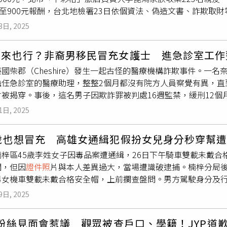
協助不熟悉數位工具者輕鬆找到領錢地點。一鍵查找鄰近可領取普
元至900元報酬，台北地檢署23日依個資法、偽造文書、詐欺取
禮當天，只有父母與姐姐夫婦參加，氣氛平靜。當誦經儀式即將
，ATM領取方式相當簡易，民眾僅需準備全國金融機構任一家之
。另提供證件的「人頭旅客」74人因認罪，報酬金額不高，均獲
、留著長髮的女子走進靈堂。該名女子正是死者生前追隨的偶像
卡號，指定金融機構設置的ATM機台，依ATM畫面指示輸入資
3日, 2025
還有98人分別因情節輕微，或罪嫌不足，予以不起訴處分。20
簽名，推測出該偶像的身分，並在不抱期望的情況下私訊告知葬
普發現金，代領人請持自身提款卡至ATM插卡操作，依畫面指示
旅遊自由行旅客住宿優惠」，提供住宿折扣與加碼好禮。提供每名
動，一邊哭泣一邊說「我一直在找你，謝謝你。」她顫抖著將一
領。警方提醒，詐騙集團常藉由普發現金名義混入假訊息，假冒
你來也行？非裔男移民冒充女護士 進急診室工作
請一次。 申請者需為國民，須在活動期間內於活動專區登錄身分
回憶，這是一場「讓御宅族無憾的葬禮」。他形容，這樣的相遇
為「.gov.tw」，且政府不會要求提供提款卡、帳號密碼或身分
國柴郡（Cheshire）發生一起古怪的醫療機構詐欺事件。一
千彩格精品旅店」負責人李昆鴻與親友經營「千彩格旅店」，另
種彼此理解與信任的延續。該篇貼文隨即在日本社群上掀起廣泛
。
擔任急診室的醫療助理，整整2個月都沒有院方人員察覺有異，直
局自2020年7月1日起至10月31日辦理「安心旅遊自由行旅
己所推的偶像送行，手機螢幕都模糊了。」也有網友留言表示「
被揭穿。事後，這名男子因欺詐罪被判處16週監禁，緩刑12個
芹壁山莊」客人共184人身分證或健保卡。李昆鴻指示千彩格櫃
粉絲的心究竟有多相通。」不少網友認為，這不僅是一段哀傷的
鎊的費用和附加費。外媒也指出，發生這起怪事的意願，正是英國
統，並開立不實統一發票，一併上傳至「安心旅遊活動」業者專區
「這種粉絲與偶像的關係與跟蹤狂完全不同，因為他在現實裡腳
1日, 2025
y）工作過的醫院。萊特比在2015年至2016年期間，涉嫌以替
8萬4000元予千彩格旅店，申請人則可分得500元至800元不等
來致哀。」也有網友留言「御宅族真了不起，而那位偶像也很偉
並密謀再殺掉另外多名嬰兒。綜合外媒報導，這起事件發生在英國柴郡
至2021年3月7日辦理「台北加碼GO自由行補助方案」，召集
驗，提到偶像有坂愛海（Arisaka Manami）曾為一名孤獨
0歲也想冒充 高雄女通緝犯假扮女兒身分秒穿幫
er Hospital）。33歲奈及利亞移民盧修斯‧恩喬庫（Lucius 
到千彩格旅店官方Line，再指示櫃檯人員以相同手法登錄上傳「
，場面感人。許多人感嘆，這些故事顯示出粉絲文化不只是狂熱
梓區45歲李姓女子因毒品案遭通緝，26日下午騎車雙載未戴合
女性友人喬伊絲‧喬治（Joyce George）的身分，進入該
請人則可分得500至900元報酬。
關，但因
證件照
片與本人差異過大，當場遭識破逮捕。楠梓分局後
顧重症病患，包含替他們盥洗身體、更衣並且進行日常觀察紀錄
男女機車雙載未戴合格安全帽，上前攔查盤問。男方駕駛身分及
女性，醫院同事2個多月來始終察覺異樣。直到一名疑心重的病人
方向移動，聲稱想買飲料。警方要求李女出示證件查驗，李女提供
解，恩喬庫原本也是一名合格護士，以學生的身分到英國進修。他的
9日, 2025
不同人，年齡差距過大引起懷疑。李女見難以矇混過關，才坦承自
th Service，NHS）的醫療工作者，2人同住埃爾斯米爾港（Elle
女兒。警方當場將李女逮捕帶回，並解送橋頭及高雄地檢署歸案
無在當地醫療機構工作的資格。而將身分借給恩喬庫的32歲女性
6粉絲見面會惹議 觀眾被查戶口、學籍！JYP道