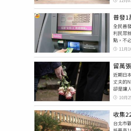
12月0
求女性
因為這
教授還
的
證件
普發1
作10
緊張，
全民普
同學2
開，他
利民眾就
生長相
「常常
點，不必
反應批
的工作
可領取1
怎麼做
說：「
11月1
年4月底
訴信件
也抱著
的外國
也欣賞
己一個
留萬
國國籍眷
師，強
近期日
貼有識
人表示
丈夫的
豐銀行
都看到
卻是讓人
政公司。
動教育
1,60
「重新
前已經
10月2
了一名
下「地圖
Offi
年的1
頁後，從
時間仍
收集2
特別是
發ATM
台北市
購買一
的ATM
抵最高1
值」，