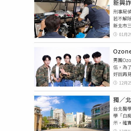
新興
準備齊
刑事局
續。針
若不解
「我的
新北市
尚未確
話，以
論。當
01月2
示」號
平鎮高
眾提供
之後進
Ozo
的洪姓
後在2
男團O
大樓與客
伍，為了
機)使
好說再見
功規避
樣貌，作
報停話
12月2
照
，這
去年下旬
「福利
手機、存
獨／
的感覺
元，全
台北醫
好。」
通訊軟
學「白
為了這
信業者
示，確實
煥鈞不
服、公
職於台
氣氛非常
錶板 ht