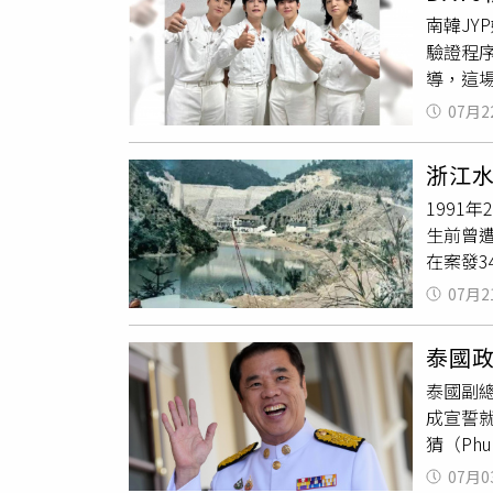
庫夫妻
南韓JY
庫，由他
驗證程
服務，外
導，這場
出境的
行。然
他工作
07月2
包括金融
對她發出
融認證
2012
浙江
還有目
正在服
1991
續擴大，
失，但
生前曾
體發布
在案發3
證行為
童電話
妥善管
07月2
經警方
不公平
是父親
最後，
泰國
魏男卻
與活動。
泰國副總
警方遠
10: 
成宣誓
但再度
要求與
猜（Ph
魏男從
而收集
總理身
現任富
實際觀
07月0