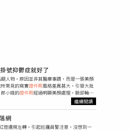
沒掛號抑鬱症就好了
話題人物，原因並非其醫療事蹟，而是一張美顏
院所常見的寫實
證件照
風格差異甚大，引發大批
，郎小娥的
證件照
經過明顯美顏處理，臉部輪
強烈反差。隨著話題持續發酵，有網友翻出她平
繼續閱讀
醫師形象，與
證件照
形成鮮明對比。兩組照片在
沒掛號就先把憂鬱症看好了」；也有人笑稱，這
落網
也有部分網友認為，照片是否經過美顏並不影響
紅燈違規左轉，引起巡邏員警注意，沒想到一
放大外貌話題。有人指出，如今不少
證件照
拍攝