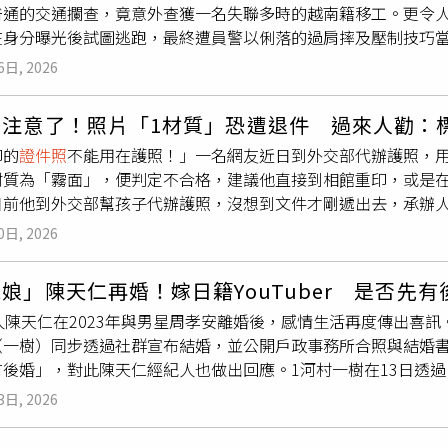
普通的交通攔查，竟意外查獲一名失聯多時的越南籍移工。更令
提供美顏修圖功能，因此出現與本人略有差異的照片並不罕見。
在身分曝光後試圖逃跑，最終遭員警以俐落的過肩摔及壓制技巧
日意外成為網路話題人物。（圖／翻攝自微博）
派出所巡佐翁士鈞於4日晚間執行巡邏勤務時，行經彰化市中正路
6日, 2026
即上前攔查。警方在查驗駕駛與乘客身分時，發現後座乘客出示
背誦證件上的姓名、出生年月日等個人資料，但仍無法消除員警
照注意了！照片「1材質」恐遭退件 過來人勸：
緊張。員警進一步檢查其手機內容時，意外發現真正的居留證照
印的
證件照
不能用在護照！」一名網友近日到外交部代辦護照，用的是
後，發現該名39歲鄧姓男子為越南籍失聯移工，長期未依規定接
質為「霧面」，便判定不合格，建議他直接到相館重印，或是在外
男帶往彰化專勤隊接受後續調查時，鄧男突然心虛失控，企圖趁
日前他到外交部幫孩子代辦護照，沒想到文件才剛遞出去，承辦人員
警技訓練所學，以過肩摔及柔道壓制技巧將鄧男撂倒在地，成功
列印的，但由於ibon輸出的是霧面材質，護照照片規定必須使用
也主動上前協助，最終順利將鄧男上銬控制。警方表示，員警執
0日, 2026
格式、畫素都沒問題，但霧面就是不行，建議到相館重印，或是在
的警技訓練，才能在突發狀況下迅速應變。本案訊後已依法移送
帶原始檔，更沒有帶本人，所以只能先回家。貼文曝光後，不少
方也呼籲，民眾切勿冒用他人證件或從事違法行為，以免觸法受
娘」陳天仁再婚！嫁日籍YouTuber 是否先
然人憑證，線上申辦就可以直接上傳
證件照
電子檔」、「我去萊
人陳天仁在2023年與男星周孝安離婚後，感情生活再度傳出喜訊。她
照區有專人服務調整位置，花個百來元拍得蠻好看又不會因為格
（一樹）同步透過社群宣布結婚，並公開戶政事務所合照與結婚
照了，政府官網上傳照片時會有頭像比例，自行調整成符合格式
後婚」，對此陳天仁經紀人也做出回應。1河村一樹在13日透過In
，「全家的亮面照片可以啊，2個月前才剛換護照」、「全家也不
並在貼文中寫下「我們今天去登記了！」同時附上結婚書約，字
時跟我說只接受照相館」、「去給旅行社代辦，他們表示今年的
3日, 2026
以後也請多多指教」、「よろしくお願い致します」。河村一樹
而且耳朵越來越嚴說要露出……在這裡奉勸大家還是去照相館拍
括拍攝
證件照
、前往日本取得戶籍謄本以及申請單身證明等資料