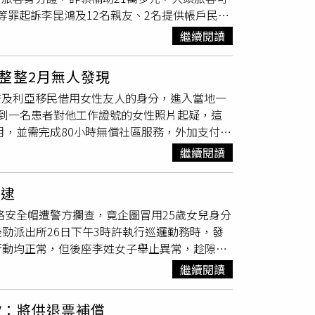
發現金的ATM據點。（圖／LINE提供）財政
財等罪起訴李昆鴻及12名親友、2名提供帳戶民眾
結束、家屬準備向遺體道別時，一位穿著正式黑
提款卡、身分證字號或居留證證號，以及發放對
緩起訴處分1年，各須支付公庫1萬至5萬元不等
本人。すず助表示，自己事前曾根據拍立得上的
料即可完成領取；若父母或監護人代領未滿13歲
繼續閱讀
20年新冠疫情趨緩，交通部觀光局在全國推動
禮訊息「沒想到她真的來了」。那名偶像在靈前
輸入代領人身分證號，以及孩童的健保卡號即可
旅客每晚住宿折抵最高1000元，離島旅客可額
疊疊拍立得放入棺中，陪伴粉絲走完最後一程。
政府機構傳送釣魚簡訊或假連結。民眾務必確認
整整2月無人發現
證號並入住參與活動的合法旅宿業。起訴指出，
讓人相信，人與人之間的聯繫並不僅限於現實，
證件照
片。如遇可疑訊息，可撥打165反詐騙專
名奈及利亞移民借用女性友人的身分，進入當地一
友人在馬祖經營民宿「芹壁山莊」，李昆鴻等人
回響。多名網友留言表示淚崩。一名使用者寫道
到一名患者對他工作證號的女性照片起疑，這
客住宿優惠活動」，召集親友提供自己或其他親
偶像說出『我一直在找你』這句話，讓人擔心她
月，並需完成80小時無償社區服務，外加支付
檯人員，將這些身分資料偽稱申請人登錄至旅店
故事，更描繪了御宅族文化中最純粹的情感。有
知名的「殺人護士」露西‧萊特比（Lucy
，藉此詐領申請人每人1000元補助，北市觀傳
踏實地，只在被允許的距離內支持偶像，所以她
繼續閱讀
新生兒注射空氣並餵食胰島素的方式，殺害7名無辜
報酬。另李昆鴻等人利用北市觀傳局自2020年12
大，希望她能因此被更多人看見。」另有網友分
的切斯特伯爵夫人醫院（Countess of
親友提供自己或其他親友共39人證件，由李將
證件
過世的粉絲舉辦追悼演唱會，粉絲們手持應援棒向遺
遭逮
Njoku）涉嫌在在2025年2月到4月期間，假借他在該
台北加碼GO活動」業者專區，詐領3萬9000元
與消費，更是人與人之間最真誠的羈絆。
格安全帽遭警方攔查，竟企圖冒用25歲女兒身分
院的急診部門擔任醫療助理長達2個月。恩喬庫的工
勁派出所26日下午3時許執行巡邏勤務時，發
。令人驚訝的是，儘管他配戴的工作
證件照
片上
行動均正常，但後座李姓女子舉止異常，趁隙往
當面質疑恩喬庫的身份，這起事件才因此曝
一名25歲女子的個人資料。員警比對照片發現
妻子則是英國國民保健署（National
繼續閱讀
己是毒品案通緝犯身分，所提供的25歲女性資
smere Port）。事發時恩喬庫尚未通過安全審查，
。
友人喬治，同樣也是一名奈及利亞人，她與恩喬
歉：將供退票補償