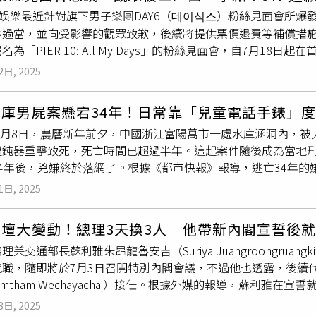
同住在埃爾斯米爾港，並透過仲介機構介紹在切斯特伯爵夫人醫
P娛樂最近針對旗下男子樂團DAY6（데이식스）粉絲見面會所
頂替自己去醫院工作。事發之後，恩喬庫被依欺詐罪被判處16週
序過當，並向受影響的觀眾致歉，後續將提供票價退費等補償措
加支付239英鎊（約新台幣9800元）的費用。但因為恩喬庫
名為「PIER 10: All My Days」的粉絲見面會，自7月1
風險，但若再犯，可能引起內政部注意。外媒指出，目前恩喬庫
而，部分參與的粉絲在社群媒體爆料，自己雖已依事前公告攜帶
。另一方面，將身分出借的喬治則在被控欺詐後逃離英國，據信
2日, 2025
憑證、學籍紀錄，甚至是家長的身分證與戶籍謄本。一名粉絲表示，
逮捕令。外媒還提到，切斯特伯爵夫人醫院近年來備受爭議，知名的
，現場工作人員仍質疑自己的樣貌與
證件照
片是否相符，甚至拒
年至2018年間於此任職。她於2015年至2016年謀殺7名嬰兒，
水庫男屍案懸宕34年！日常靠「兒童電話手錶」
擊者指出，部分粉絲出示的證件竟被工作人員拍照後上傳至團體
刑中。而該間醫院的3名前高階主管也因為重大過失殺人罪接受當
年2月8日，農曆新年前夕，中國浙江富陽萬市一處水庫涵洞內，
不少人質疑JYP娛樂及其委外營運單位是否已嚴重侵害觀眾隱私。
他能繞過該院的安全審查程序順利入職，再度讓這間醫院的安全
遭鈍器重擊致死，死亡時間已超過半年。這起案件隨後成為當地
道歉聲明，稱對因身分驗證導致無法順利入場或感受受損的觀眾表
4年後，兇嫌終於落網了。根據《都市快報》報導，逃亡34年的
並非公司初衷，原意是為防止黃牛票與非法轉售行為，保障真正
手錶，而非智慧型手機，充分顯示其低調度日的逃亡生活。案發
理委外人員，導致現場應變與隱私保護不當。JYP娛樂強調，公
1日, 2025
比對，發現有外地人報案尋找失蹤家屬，失蹤者為木材商李男。
蒐集個資的情形。針對當天無法入場的粉絲，JYP娛樂也承諾將
多年來所用之物。警方調查發現，李男原是受富陽當地人魏男邀
JYP娛樂再次向受影響的粉絲道歉，並表示將全力確保後續場次
政壇大變動！總理3天換3人 他帶新內閣宣誓後
突然人間蒸發，親友均稱不知去向。當年富陽刑警根據僅有的線
JYP娛樂聲明韓文中譯版：大家好，我們是JYP Entertainmen
理兼交通部長蘇利雅朱昂龍魯安吉（Suriya Juangroongrua
赴當地，發現工人名單中寫有「浙江魏XX」，但人已提前一週離
All My Days〉的入場本⼈確認程序所造成的不便與損害，我
就職，隨即將於7月3日召開特別內閣會議，不過他也透露，後續
失去蹤影。當年邊境不穩，刑警們為了緝兇在陌生環境中水土不
收集個人資料的情形。在將入場管理委託給營運公司進行的過程
umtham Wechayachai）接任。根據外媒的報導，蘇利雅
此消失。30多年來，這起案件始終無解，刑警每逢有新線索就跨
觀眾個人資料並分享等行為，導致觀眾們產生不便。過往我們在
份處理相關政務，原因是憲法法院初步裁定總理需暫停職務。不過
陽分局刑偵副隊長應登曉初入重案組時便耳聞此案，他回憶前輩
賞者與透過不正當手段非法販售門票的人，以保護觀眾們。不過
3日, 2025