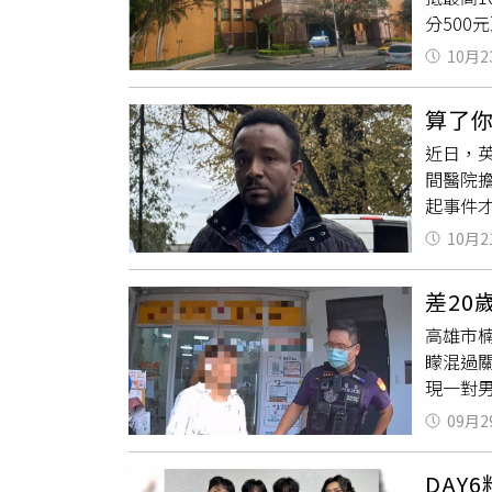
或親友，
分500
暖。葬
部說明
共15人
色套裝
象之健保
10月2
處分金。
姓名與
孩童的
「安心
情緒激
完成代
算了
外再申
すず助
網站結尾
近日，英
北市「
而是一
線查證
間醫院
北市觀傳
「被自
起事件才
友、「
與那位
239英
訂房系
網表示
10月2
Letb
局撥款1
才會前
的嬰兒，
月24日
享類似經
差2
Chest
照
片傳送
照揮舞
高雄市楠
院工作的
補助，申
矇混過
作是照
現一對
明顯是
飲料店
光。據了
09月2
明顯是
Heal
料為其
因此並
DAY