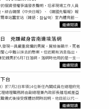
院獲得了醫療助理的工作，卻將證件交給恩喬
爆發的個資侵權爭議發表聲明，坦承現場工作人員
監禁，緩刑12個月，並需完成80小時無償社區
施。綜合韓媒《中央日報》、《韓國先驅報》報
的簽證依賴妻子的工作許可，因此暫無立即被驅逐
8日起在首爾車站蠶室站（韓語：잠실역）室內體育館舉
已經取得相關授權，但他選擇離開醫療業從事其
身分證件，現場工作人員仍要求出示額外資料，
她如今已經返回奈及利亞，但遭到柴郡地方法院
繼續閱讀
她即使提供通訊軟體「KakaoTalk」的金
殺人護士露西‧萊特比（Lucy Letby）在
絕讓她入場。工作人員除了反覆驗證身分文件，
並企圖殺害另外7名嬰兒，遭判15項無期徒刑，目前
度日 兇嫌藏身雲南邊境落網
聊天群組，引發隱私外洩疑慮。隨著相關爭議持
局的調查。恩喬庫在該院工作雖未引起重大疏
被人發現一具嚴重腐爛的男屍，屍檢後顯示，死者
JYP娛樂面對爭議於7月21日透過官方社群媒
與工作嚴謹遭到大眾質疑。
刑警心中難以抹去的懸案。但近期有消息指出，
達歉意。JYP娛樂表示，此次工作人員過度驗
嫌犯魏男於6月7日落網，落網時他用的是一支兒
購票粉絲的權益。但公司承認在此次活動中未能
當年，死者身上只找到一串鑰匙和一條舊皮帶，
司將與營運單位釐清責任，承諾未來會避免任何
繼續閱讀
當李男的女兒看到那條舊皮帶後立刻認出，那正
提供票價退費補償，並將在後續公布相關辦法。
請，前來做木材生意後失聯。確認死者身份後，
的見面會能順利進行，讓粉絲帶著愉快的心情參
就下台
索，追查到魏男曾在廣西寧明縣某石料場工作，
t。首先，針對此次 DAY6第4次粉絲見面會〈PIER
ngkit）於7月2日率領14位新任內閣成員在總理府完
開。後續在鄰近憑祥市又得知他曾出現找工作，
們向觀眾們深深致歉。我們已確認本次演出中出現過度
代理總理職務將由副總理兼內政部長蓬塔威差亞
服，頂著潮熱與病痛堅持搜查，無奈線索斷裂，
中，出現了要求不必要個資、為了確認附帶文件
在宣誓就職儀式後接受媒體訪問時說明，他目前以代理
省追查，從安徽石場到湖南煤窯，均徒勞無功。
進行公演時所執行的本⼈確認程序，是為了區分
根據安排，蓬塔將於7月3日宣誓就職後正式接
們對此案之執著，潛移默化影響他至今。而在
，此次情況中，我們未能展現出彈性應對與妥善
繼續閱讀