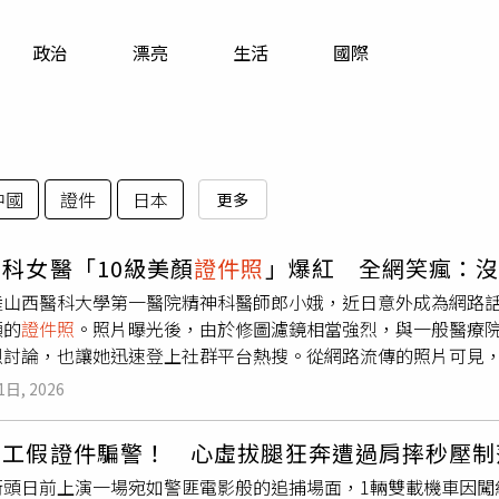
寵物
政治
漂亮
生活
國際
運勢
運動
梅酒
中國
證件
日本
更多
科女醫「10級美顏
證件照
」爆紅 全網笑瘋：
陸山西醫科大學第一醫院精神科醫師郎小娥，近日意外成為網路
顯的
證件照
。照片曝光後，由於修圖濾鏡相當強烈，與一般醫療
烈討論，也讓她迅速登上社群平台熱搜。從網路流傳的照片可見
質及五官都呈現高度修飾效果，與不少人印象中的醫師形象形成
1日, 2026
或工作時的照片，只見她以素顏或淡妝示人，展現專業、沉穩的
被大量轉傳，不少網友認為反差感十足，紛紛留言開玩笑稱「還
移工假證件騙警！ 心虛拔腿狂奔遭過肩摔秒壓制
照
打破了外界對精神科醫師一向嚴肅、冷靜的刻板印象。另外，
街頭日前上演一場宛如警匪電影般的追捕場面，1輛雙載機車因闖
專業能力，重點仍在於醫療品質與臨床經驗，呼籲外界不必過度