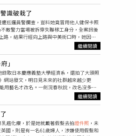
規，全力以赴履行職責，不懈怠、不懈怠。談及
以「外省人」稱呼，無戶籍，靠替人開車與開採石
人隱私與不公正地收集個人資訊的事件再次發
，蘇利雅表示，過去十個多月以來，他見證佩通丹全心投
現其2006年留存的
證件照
片，這張比對後確
序而未能入場的觀眾們，我們承諾將提供票券退
遭警識破栽了
。他也就近日公開的音頻片段作出說明，強調無
線，雖人到暮年，眉目仍與當年通緝令如出一
害致上深切的歉意。我們會盡最大努力，讓後續
規遭巡邏員警攔查，豈料她竟冒用他人健保卡照
角色，且總理對此表示支持，因此希望媒體不要
說出一句話。魏男落網後坦承，1990年為了搶
仍不敵警力當場被拆穿失聯移工身分，全案訊後
雅指出，內閣秘書處與法律單位已徹底審查相關
冷風不斷吹拂，難以成眠。他隱姓埋名於小村裡
上路，結果行經向上路與中美街口時，她因違
排充滿信心，並已徵詢政府法律顧問的意見。此
他不敢辦卡、不考駕照，連住宿都借用他人身
自稱姓陳且來台9年，但詭異的是她對居留證
總理及總理辦公室部長的具體職責。根據媒體掌
從木材轉至礦場，每每收場淒慘。晚年他獨居狹
繼續閱讀
照片供警方比對身分。警方表示，台中市第一分
，隨後由蘇利雅帶隊，於上午9時45分搭乘總理
紀錄。案件宣告偵破時，當年負責的老刑警洪三
樣貌差距甚大，但她竟坦然自若稱「我最近有打
下午召開特別內閣會議，進一步推進新內閣運
洞內發現屍體」等細節。這些筆記伴隨他刑警生涯
學府」
事啦帥哥」，試圖花言巧語躲過查緝，但警方仍
微博）
，她錄取日本慶應義塾大學經濟系，還拍了大頭照
歲黃姓女子，且她抵台後於2015年逃跑，截至
.1》網站發文，明日見未來的社群越來越少更
，經偵辦後將移送移民署遣返並限制入境，警方同
不能用藝名才改名。一劍浣春秋說，改名沒多
持續加強取締，藉此維護社會治安。
023年QS世界大學排行榜，慶應義塾大學是全
繼續閱讀
在日本學界佔有一席之地。一劍浣春秋指出，本
「希望這位個子高挑身材極度姣好的女優去唸書
慘了
有傲人的G罩杯，出道前是一位有10萬粉絲的
患乳癌化療，於是她就戴著假髮去拍
證件照
，未
道前不露臉，拍擦邊球影片，2021她以藝名「明日
英國，則是有一名61歲婦人，涉嫌使用假髮和