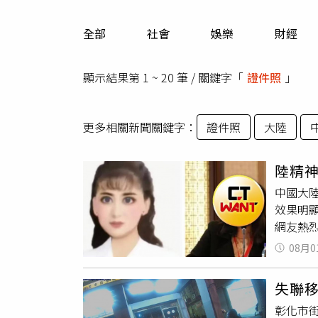
人物
汽車
全部
社會
娛樂
財經
專欄
房產新勢力
顯示結果第 1 ~ 20 筆 / 關鍵字「
證件照
」
更多相關新聞關鍵字：
證件照
大陸
陸精神
中國大
效果明
網友熱
廓、膚
08月0
時受訪
網路上
失聯
張
證件
彰化市
醫師的