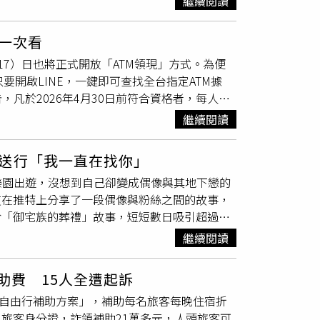
繼續閱讀
證件照
放在最尾頁，在學生報告到此頁時，L姓
說：「怎麼看怎麼怪！」文廷也不滿意自己以前
貼文指控L姓教授在課堂中會要求修課學生製
成中分」子翔表示拍
證件照
總被長輩圍繞，會很
點一次看
零分」要脅，並批評報告的同學白痴，連續責罵
來，攝影師在他耳朵後面墊衛生紙，硬把耳朵撐
7）日也將正式開放「ATM領現」方式。為便
唐的是，貼文中提到L姓教授在課堂上羞辱女學
髮色時拍攝，之後染回黑髮要出國時，他說：
要開啟LINE，一鍵即可查找全台指定ATM據
相。事發以後，發文者曾在下課後和L姓教授
，都希望利用這段期間暫時放下長期高壓、繁忙
凡於2026年4月30日前符合資格者，每人皆
「謝謝妳跟我討論這個，但是妳的建議，我要
義務，這樣才能更快全員回歸跟大家見面。子翔
發放」5種領取方式。領取期間即日起至2026
位L姓教授已經任職30年，過去曾收過許多投
會和子翔一起入伍，「希望我們可以成為同學，
繼續閱讀
、取得居留許可的無戶籍國民、取得永久居留許可
有錄音檔，強調自己仍然尊重她是老師的身份，
文廷希望成員們平安健康回來，他說：「即使自
許可，還有政府機關因公派駐國外人員及其具我
望老師的私生活被打擾，也請網友不要肉搜該教
一起努力。」
送行「我一直在找你」
，據銀行局公開資料，有16家指定金融機構ATM
或下學年自請退學或重考學測」。貼文下，也有
樂園出遊，沒想到自己卻變成偶像與其地下戀的
合庫銀行、第一銀行、華南銀行、彰化銀行、兆
公開羞辱「穿這種裙子，妳知道要怎麼坐嗎？我
友在推特上分享了一段偶像與粉絲之間的故事，
元大銀行、永豐銀行、台北富邦銀行以及中華郵
生哄堂大笑，而該名留言者也表示，目前已經啟
關於「御宅族的葬禮」故事，短短數日吸引超過
5一萬元普發ATM位置地圖」網頁，點擊左上角
學大學表示，已於12月1日接獲相關訊息，目
自稱任職於葬儀相關行業的すず助，於20日分享
台地點；除了ATM清單列表外，還可以點擊底
維護其相關權益。另外，由於給L姓教授的
繼續閱讀
理職。雖然職位不低，但他獨居於一間屋齡40
。若是要在LINE App自行尋找，打開App主
姓教授對於相關指控的回應與澄清，不過截至本刊的截稿
、椅子與衣架，但壁櫥裡卻整齊堆滿偶像周邊，
能，直接搜尋「一萬」就會找到「2025一萬元普
助費 15人全遭起訴
描述，根據他的估算，這些拍立得的價值足以
、通勤途中或辦公期間，都能快速查詢鄰近可領現
O自由行補助方案」，補助每名旅客每晚住宿折
些收藏，不僅不以為意，甚至稱其「沒有價
看鄰近可領現的ATM位置；也可將連結轉發給長輩
、旅客身分證，詐領補助21萬多元，人頭旅客可
了一張與偶像的雙人合照，讓遺容更顯自然溫