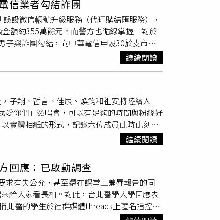
電信業者勾結詐團
度無法完成登記，之後補齊文件後順利完成手
起「誤設微信帳號升級服務（代理購結匯服務），
才在社群限時動態分享生理期到來的貼文，寫下
金額約355萬餘元。而警方也循線掌握一對於
辦婚宴，經紀人也透露確實有相關規劃，但目前
男子與詐團勾結，向中華電信申設30於支市
親密，兩人在街頭甜蜜約會畫面曝光後引發討
等9人逮捕到案。據了解，詐團多以「未顯
，也被外界視為大方認愛。陳天仁2010年就讀
繼續閱讀
網址，以向「客服」申請解除服務，同時要求民
注，一夕之間在網路爆紅，被封為「象迷娘」，
警方獲報追查後發現，一對分別為49歲與47歲
孝安結婚並育有一名女兒，不過婚姻維持約2年
」
姓男子牽線與詐團聯繫，以個人名義在多處商辦
上新聞版面，如今宣布與河村一樹再度步入婚姻，
廷，子翔、哲言、佳辰、煥鈞和祖安將陸續入
話電話與節費電話供IPPBX (網路電話交換
stagram 分享的貼文
e「我愛你們」簽唱會，可以有足夠的時間與粉絲好
VoIP），轉置為其公司所申設的市話號碼，成
，以實體相紙的形式，記錄六位成員此時此刻的
大幅提高詐騙的成功率，亦可避免詐騙市號遭通
ne的相遇，Ozone打造全新三款造型的
證件
萬餘元。警方報請新北地檢署檢察官指揮偵辦，於
繼續閱讀
少曝光的肩膀和手臂的背心造型，他們打趣說是
（IPPBX）、網路閘道器（Gateway）、
直都有些不自在。」祖安坦承一開始抓不到拍攝
5萬元，其中一名52歲女保險員遭詐150萬餘
方回應：已啟動調查
，笑說：「覺得自己有點荒謬，沒想到成效很
條例等罪嫌移請地檢署偵辦。刑事局表示，微信
要求有失公允，甚至還在課堂上羞辱報告的同
邊想這樣真的可以嗎？是很特別的體驗。」哲言
上應特別小心偽冒或詐騙之情事，也呼籲二類電
起來給大家看長相。對此，台北醫學大學回應表
不管怎麼弄還是脫離不了痞帥風！」他拍照時，
產安全。亦提醒社會大眾，任何自稱銀行、客
北醫的學生於社群媒體threads上匿名指控任
「在其他成員拍的時候，大家會一直指定動作，
，如有接獲疑似詐騙電話或訊息，可搜尋打詐儀
告的規定上出現明顯不合理要求，其中包括要
提供）回想起自己從小到大的
證件照
，煥鈞表示
避免上當受騙。