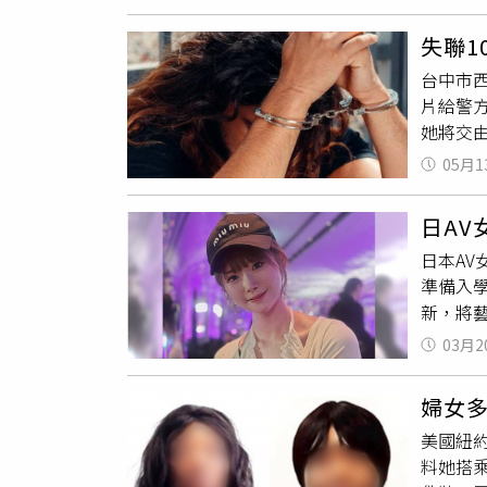
替代理
202
管理的
與總理佩
場維生
生。同
失聯
入工作
認正是
費補償
台中市
論是泰
轍。當
的粉絲
片給警
誤解。
劫李男
她將交
法條，
過活，
規未禮
外，蘇
份，出
05月1
毫無概
握的行
小出租
局公益
秘書處
健已屆退
日A
醫美，
作。
數十載
日本A
嚴肅依法
準備入學
今日已
新，將
時呼籲
久，明
03月2
球第2
來以為
婦女
的時候
美國紐
YouT
料她搭
見未來