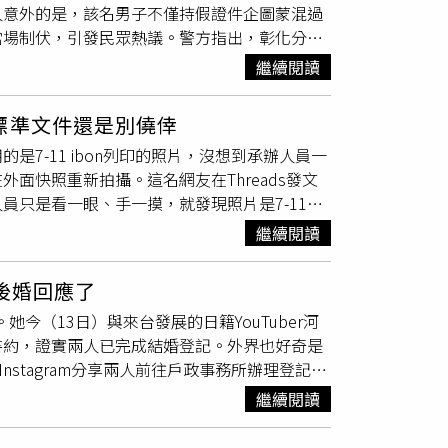
人意外的是，該名男子不僅持假證件企圖蒙混過
中國大陸山西醫科大學第一醫院精神科醫師郎小
當場制伏，引發民眾熱議。警方指出，彰化分局
與中華路口，發現一輛機車在紅燈時違規左
繼續閱讀
的
證件照
片與本人長相有明顯差異，雖然男子能
心中的疑慮。面對警方持續追問與查證，男子神
標準文件還是別僥倖
片，這才揭穿其冒用他人證件的行為。經警方確
7-11 ibon列印的照片，沒想到承辦人員一
受管理，因此成為查緝對象。然而，就在警方準
面快照重新拍攝。這名網友在Threads發文
隙逃離現場。巡佐翁士鈞見狀反應迅速，立即施
只是看一眼、手一摸，就發現照片是7-11
阻止其逃脫。過程中，熱心民眾見警方獨自壓制
亮面照片，因此退回。原PO提到，承辦人員強調，
勤時除了需要具備敏銳觀察力外，也必須仰賴平
繼續閱讀
外面快照重拍。不過，原PO也說，因為他代
彰化縣專勤隊處理，並辦理後續收容及遣返程
鄉民紛紛在底下留言，「若護照剩半年未過期，
罰，得不償失。
有後婚回應了
爾富相片機印過，可以辦護照」、「台中辦護照
今（13日）與來台發展的日籍YouTuber河
式畫素不足被退件」、「網路預約辦護照就不用
書約，證實兩人已完成結婚登記。外界也好奇是
，但預約時要印出彩色版本的預約單才行」。也
stagram分享兩人前往戶政事務所辦理登記的
行，選亮面相片紙也一樣，都被退件過，櫃檯
裡行間洋溢喜悅。他也以中日雙語向外界表示
大頭照只要不是照相館拍的，非常高的機率會被
繼續閱讀
透露，兩人為了辦理結婚登記事前準備不少文
，比較不會浪費時間，標準文件還是不要僥
。不過過程中也出現小插曲，原本以為文件已經