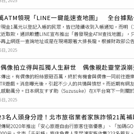
3日, 2025
報告時須穿西裝長褲，但男生僅要求不能穿拖鞋。還要求同學將
次拍攝，特別看了自己過往的
證件照
，忍不住「欸額」一聲，笑
會對學生的長相指指點點，甚至比較同學之間誰比較漂亮。此外，
照
，「
證件照
一定要露出眉毛，我的瀏海總是弄巧成拙，硬被撥
萬ATM領現「LINE一鍵能速查地圖」 全台據
0多頁的報告，在同學報告完畢以後再評學生拖時間，然後用「打
最後乾脆去路邊的自助拍。佳辰則是因為拍
證件照
時耳朵露不出
發現金1萬元以登記入帳的民眾，皆已陸續收到入帳通知，而明（1
節課的情形，為了學期成績，學生也只好放下尊嚴任其責備。更荒
笑說：「那張照片我看起來像個精靈。」而祖安的
證件照
是染淺
近取款，通訊軟體LINE宣布推出「普發現金ATM查找地圖」，只
，批評女學生長得像黃臉婆、大媽並要求女學生站起來給大家看長
過海關時都看很久。」子翔、哲言、佳辰、煥鈞和祖安即將入伍
再上網逐一查詢地址或是在現場跟著大排長龍。根據財政部公告，
評學生長相以及整組零分對有做事的人不公平，但L姓教授僅回覆
，可以好好休息、充電一番，祖安表示，成員們盡早完成該盡的
萬元，並提供「登記入帳、ATM領現、郵局領現、直接入帳、造冊
是我的決定」並要求該名學生傳系級、姓名給她。貼文還指出，這
希望我們五個都能平安、不受傷，之後合體再出發。」佳辰表示
6日, 2025
止。只要是國內現有戶籍國民，或2026年4月出生的新生國民
，但都石沉大海，後台似乎十分強硬。發文者表示，自己手中握
期待的心情，去體驗人生每一個階段該經歷的事。」負責留守的
人，以及大陸地區、港澳、外國人為我國國民的配偶並取得居留
她出國多次且有很強的專業知識、報告要求實際等優點，且不希
人的時候，我也會在心裡惦記著你們，這段時間我會把大家的份
張偶像拍立得與孤獨人生辭世 偶像親赴靈堂淚崩
屬，以上身分都符合領取資格。開放ATM領現時間為11月17日
調若是害老師的個資被洩漏、影響到正常生活，「願意在下學期
本傳出，有偶像的粉絲狠砸百萬，終於有機會與偶像一同前往遊
別貼紙之ATM機台可領取普發現金，包括台灣銀行、土地銀行、
同樣深受其害，並留言指11月24日時，曾被該名L姓教授在教室
NTR遊戲。消息曝光後，引起不少人的共情與憤怒。而近期有網
、中小企銀、國泰世華銀行、台新銀行、中信銀行、玉山銀行、
妳裡面的顏色了」、「會被強姦的就是這種穿著」並引得台下男
感動萬分。日本網友すず助（Suzusuke）在X平台寫下一則
對此，LINE表示，透過電腦或手機都能開啟LINE熱點「202
部校安通報程序。本刊曾致電台北醫學大學詢問相關回應，台北醫
0萬次瀏覽。也讓人看到偶像與粉絲之間更讓人為之動容的關係。
定位」，就會依離您目前距離最近位置，排列顯示鄰近普發ATM機
依規啟動程序，並採取相關之必要措施，以確保學生安心學習及並
5日, 2025
五十多歲男性死者的經歷。該名男子終生未婚、在上市企業任職管
」按鈕切換成地圖模式，能夠透過Google地圖查詢最近的ATM地點
ce hour無法配合本刊截稿時間，於是記者透過E-mail詢問L
K（只有一個廚房的套房）老公寓，房內十分簡樸，僅有一張桌子
服務區塊點選「顯示全部」，生活類就能找到「LINE熱點」功
未獲得回覆。
23名人頭身分證！北市旅宿業者家族詐領21萬補
約1萬張拍立得（チェキ），幾乎全是同一位偶像的照片。すず助
」。LINE今年再度協助政府整合資訊，希望讓民眾無論在家中
觀傳局2020年推出「安心旅遊自由行旅客住宿優惠」、「加碼G
輛高級車「我想，這些是他活著的意義吧。」而死者的家屬對這
。用戶可透過點擊查詢連結或掃描QR Code，即可打開地圖查
000元，北市「千彩格」旅店負責人李昆鴻家族收集223名親友
但在すず助的建議下，遺照並非採用死者的公司
證件照
，而選擇