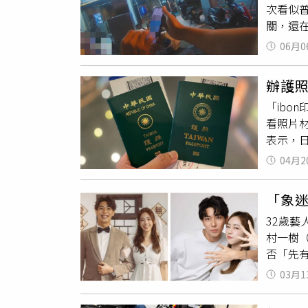
次看似
服務都
關，還
娥，近
民族路
06月0
轉，立
夠流利
辦護
情逐漸
「ibon
認身分
看照片材
備將鄧
表示，
展平日
ibon
嫌犯，
04月2
照片的
日紮實
辦，沒
序。警
「象迷
去辦自
32歲藝
證件快
村一樹
印大頭
否「先有
有人說
照片，
人員當
03月1
「大家
退件，
件，包
倖」。