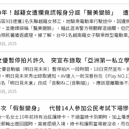
總理職責。蘇利雅強調，在代理總理任內，他將依據國家行政法
5年，警方掌握到情報，顯示魏男可能藏身雲南邊境某小鎮，當年
責任。我們對此事負有責任，未來將更加嚴謹管理，避免侵犯個
通丹西那瓦（Paetongtarn Shinawatra）共事的經歷
，手續一律用假名辦理。專案組立刻趕赴雲南，在大量紙本檔案中發
時，我們也將與營運公司查明事實，針對本次因過度本⼈確認程
10年！越籍女遭攔竟謊報身分誆「醫美變臉」 
，作風堅定，從未考慮個人利益，並始終要求所有部長廉潔自律
魏男。6月7日下午，魏男身穿紅色短袖、皮鞋筆挺，現身警方視
，補償程序的詳細說明將另行公告。再次就此次對觀眾造成的傷
西區9日逮獲1名失聯越籍女移工，她騎乘電動車行駛途中，因違
國還是柬埔寨，雙方均致力於和平合作，音頻內容無意削弱軍隊
刑警當場喊出其名字時，他渾身一震，直到戴上手銬，都未能完整
見面會能以愉快的心情觀賞。
方，並撒嬌辯稱「醫美變臉」，藉此混淆警方視聽矇混過關，但
對於7月3日內閣會議上是否會正式確認佩通丹的總理資格，蘇利
的數千元財物，將其帶至涵洞殺害。多年來他做噩夢，夢見涵洞
由移民署遣返處理。據了解，台中1名越南籍女子騎乘微型電動車
並獲得國務委員會秘書長協助，確保程序合法無虞。他對一切安
村民皆知他為外地人，性格沉默寡言，不惹事，生活處處低調。
讓行人遭攔，警方隨即上前要求出示證件，但她卻閃爍其詞，甚至
利雅透露，就職儀式後極可能召開特別內閣會議，討論並分配副
門靠人載，生活處處受限。命運捉弄之下，魏男生意屢屢失敗，
3日, 2025
念，手機中也未尋獲任何有效
證件照
片，最後她冒用他人健保卡
程，新內閣成員將於7月3日上午8時在總督府集合拍攝部長
證件照
屋，行事愈加謹慎，通訊只用功能性手機與電話手錶，不敢留下
派出所警員陳鴻霆，再透過系統比對後，發現證件持有人與女子
提供的專車前往覲見政府高層。覲見儀式結束後，預計將於當日
休，他翻出泛黃筆記，筆記清楚記錄1991年2月8日「水庫涵
V女優暫停拍片許久 突宣布錄取「亞洲第一私立
有紋唇紋眉，年輕的照片本來就會差啦！」，甚至撒嬌笑稱「沒
，記下生活與案件每個細節。洪三健的辦案筆記。（圖／翻攝自
V女優音駒貓（明日見未來）暫停拍片一段時間，18日突然宣布
將她帶至專勤隊查證身分。警方說明，經核對身分後確認她是41
。明日見未來秀出錄取通知。AV達人一劍浣春秋在《Play NO
逾期居留長達10年又55天，至於她冒用身分及非法居留的部分
藝名「明日見未来」改成「音駒ねこ(音駒猫)」，應該是離職後
民眾，切勿將身分證件借予他人使用，避免觸犯法條，警方也將
日見未来就說自己考上慶應義塾大學經濟系，還附上
證件照
。據2
0日, 2025
14名，在亞洲排第34名，經濟系是該校最早設的三個學系之一，
明日見未来不拍片，會不知道自己要做什麼，沒想到上好學校，
多次「假髮變身」 代替14人參加公民考試下場
不要被騷擾，能夠順利完成學業，真的恭喜。」據悉，明日見未来
約一名女士10年前持有治庇護綠卡，不過當綠卡到期時，加上罹
uber，而她本來是一位護理師，同時經營個人YouTube頻道，出
乘郵輪出遊回國時，竟被拒絕入境，綠卡和護照當場被沒收，而在
」正式出道。明日見未來身材姣好。