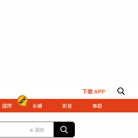
下載 APP
國際
永續
影音
專題
⊗ 清除