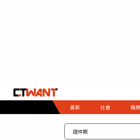
社會首頁
娛樂首頁
財經首頁
政
:::
最新
社會
娛
時事
即時
熱線
:::
直擊
大條
人物
調查
專題
３Ｃ