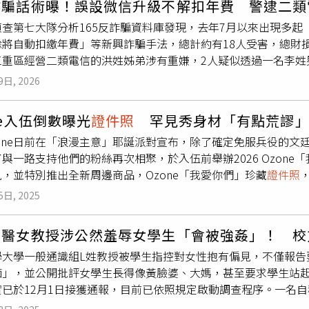
詐騙話術曝！誤設微信升級不解扣年費 警逮二類
全，但到戶政事務所後才得知單身證明仍需進一步驗證，因此一
偵查第七大隊分析165反詐騙資料庫發現，去年7月以來出現多
對外界關心是否「先有後婚」，陳天仁經紀人表示，陳天仁日前
除將自動扣繳年費」等新興詐騙手法，總計約有18人受害，總財損
大姨媽很少缺席重要日子」，藉此回應相關猜測。至於是否會補
三重區經營二類電信的洪姓姊弟涉有重嫌，2人疑似透過一名李姓
定時間與細節。事實上，陳天仁去年被本刊拍到與河村一樹互動
將詐團來電設微未顯示號碼，警方見時機成熟後也一舉將洪姓姊弟
時她透過經紀人回應表示「目前開心相處中，希望大家給點空間」
9日, 2026
碼撥打給民眾，等民眾上鉤後，以口述方式告知民眾假微信官網
中時，因在球場觀眾席替兄弟象（現為中信兄弟）加油而受到關
銀行帳戶、
證件照
與信用卡資料等，從而轉帳至詐團所提供帳戶。
入演藝圈，陸續參與多部廣告與戲劇演出。她在2021年與演員周
ne入伍倒數曝光
證件照
罕見秀身材「有點荒謬
姊弟於新北三重經營二類電信台傳科技有限公司，透過29歲的李
023年宣布離婚。離婚後她曾因節目發言與人際關係話題多次登
zone日前在「浪漫主意」耶誕派對宣布，除了確定免服兵役的文
戶民宅內，向中華電信與遠傳電信等一類電信業者申請30餘線之市
也讓不少粉絲感到驚喜。 在 Instagram 查看這則貼文 從 In
與一路支持他們的粉絲再次相聚，於入伍前舉辦2026 Ozon
用，透過事先設定「顯號功能關閉」，藉此將來自境外的網路電話（
，並特別推出全新周邊商品，Ozone「我愛你們」珍藏
證件照
境外門號攔阻機制，「偽裝」成隱藏號碼的市話撥打給被害人，
為入伍前全員合體的珍藏紀念。為了能讓粉絲紀念此時此刻與Ozo
。據悉，洪姓姊弟單單靠市話出租，短短半年內至少淨賺2160
5日, 2025
次的運動服和背心造型都是他們首次的嘗試，尤其成員們秀出很
分波展開查緝，共計查獲洪姓犯嫌等5人到案，並查扣網路電話交換機
大放送」，也讓平時不穿「吊嘎」的煥鈞說：「其實拍這套時一
摺等贓證物。清查本案被害人計18人，合計財損金額達新臺幣35
北醫女教授涉公然羞辱女學生「會被強姦」！ 校
，後來決定嘗試平時拍照不會用到的表情，裝可愛、搞怪樣樣來
案後續依刑法加重詐欺、組織犯罪防制條例、詐欺犯罪危害防制
學大學一般通識組L姓教授被學生指控對女性抱有偏見，不僅報告
佳辰也努力擺出各式不會出現在
證件照
上的表情，笑問：「邊拍
體未於我國落地納管，一般民眾較難向官方客服詢問查證，使用
痴」，並公開批評女學生長得像黃臉婆、大媽，甚至要求學生站
次的拍攝特別剪短頭髮，「希望看起來乾淨俐落、乖一點，結果
，應恪遵相關法規，避免電信服務遭詐團利用，共同守護民眾財
已於12月1日接獲通報，目前已依照規定啟動調查程序。一名自稱
斷說他很像偷吃糖果被抓到，讓他笑到停不下來，子翔也補充：
務機關，或是「未顯示號碼」的不明電話，均勿輕易相信其內容
北醫學大學一般通識組的L姓教授對女性抱有偏見，且會在課堂報
歡樂。」Ozone打造全新
證件照
讓粉絲珍藏。（圖／索尼音樂
tps://165dashboard.tw/ 或撥打110及165反詐騙諮詢專線，