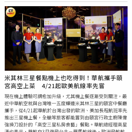
現場購票除有機會再享票價9折優惠外，若是樂虎卡友，則
廳專屬餐點，並搭配全新日式餐具；2022年12月1日起則與
日起首度躍登高空，由行政主廚陳偉強親自操刀，設計「高
同享9折優惠，再加碼8% tigerclub回饋金。還有每日展場
米其林綠星的陽明春天餐飲品牌合作，攜手打造全新「空中
空三星私房食藝」機上餐，包括精緻前菜、主食、甜品到點
限定的成交禮，凡是購買日本、泰國各航線，以及其他指定
旅人純淨蔬食」機上餐點；2022年11、12 月還有於日本航
心共十款頤宮經典美味，將在華航歐洲、美加航線全艙等供
航線包括花卷、仙台、新潟、茨城、名古屋、大阪、小松、
線飛往東京成田、大阪、名古屋、福岡航班的
豪華商務艙
/
應，包含
豪華商務艙
、豪華經濟艙及經濟艙的旅客。盛治仁
岡山、佐賀、沖繩和大邱等機票的民眾，更能獲得加碼成交
商務艙，限定推出素有甜點界香奈兒之稱的法朋烘焙甜點坊
今天與華航總經理高興潢共同主持「高空三星私房食藝」機
禮，數量有限送完為止。
「栗子蒙布朗」。今年4月21日頤宮中餐廳設計的
豪華商務
上餐記者會，他強調，這次雙方合作「用盡了全力，持續為
艙
主菜會分期上線，有芋頭鴨絲米粉、蝦籽雲吞撈麵，前菜
產業盡份心力，感動我們的服務品質」；且這次和大家的想
糖芋頭、口水雞、香滷蓮藕、陳醋蘿蔔，甜品腐竹薏米糖
像不一樣，不是只限於商務艙、頭等艙，而是從經濟艙開始
水，點心酥皮焗叉燒包；豪華經濟艙主菜荷葉臘味蒸雞飯，
就有米其林三星的餐點服務客人。盛治仁並說，這也彰顯兩
經濟艙主菜為薑蔥滑雞煲飯。
個層面的意義，一是展現對客人的重視，與艙等沒有關係，
拿出我們最好的東西款待每個客人；而且也將台灣旅遊服務
米其林三星餐點機上也吃得到！華航攜手頤
業給予客人服務層次，提升到前所未有的高點，訂了一個標
宮高空上菜 4/21起歐美航線率先嘗
竿，這在全世界很難找到有米其林三星餐點服務作法。「我
也是最大受益者，接下來在公事與私人活動中，會前往歐洲
現在機上體驗可謂愈加升級，尤其機上餐逐漸受到關注，最
二趟，當然會毫無懸念的搭乘華航，而且自己也會擔任不是
近中華航空就與台灣唯一五度蟬連米其林三星的頤宮中餐廳
很神秘的神秘客，確保我們的服務品質有維持在高點」盛治
攜手，從4/21起華航於台灣出發的歐洲、美加長程航班率先
仁說。雲品國際〈2748〉今年1月至3月累積營收為6.23億
推出三星機上餐，全艙等旅客都能嘗到由頤宮行政主廚陳偉
元，年增14%，第一季營收創同期歷史次高，至於3月合併
強操刀設計的「高空三星私房食藝」餐點。華航總經理高星
營收1.47億元年減15%，主因為雲品溫泉酒店閉館13天改
潢也表示，華航自3月復飛台北－羅馬航線後，歐洲飛航航