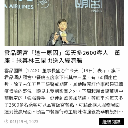
至6月12日23:59止，在官網上推出台灣出發指定33個航線
「高空三星私房食藝」機上餐記者會，將君品酒店頤宮中餐
優惠票價，2024年1月13日前出發(北美航線為2023年12月
廳、台灣第一位米其林主廚「強哥」陳偉強拿手菜發想料理
31日前出發)最低只要NT$3,231元起(未稅)！長榮航空無限
推到歐洲、美加航線的全艙等，高星潢特別提醒說，「旅客
萬哩遊會員購買成人機票更可獨享最低83折購票優惠，促銷
要先上網預選喔，就可以嘗到頤宮米其林三星餐」。不過，
票價機位有限。桃園-宿霧NT$5,415元起(未稅)、湛藍海水
根據華航目前規劃，「預選三星餐點」僅開放給商務艙旅
桃園-沖繩NT$6,984元起(未稅)；港澳美食等你吃，親子同
客，並未提供經濟艙旅客預選，但在提供經濟艙的數量上，
遊瘋玩樂園桃園-香港NT$5,063元起(未稅)、探訪世界文化
華航會預備較多量供乘客選用，高星潢也提到之後會試航點
遺產桃園-澳門NT$3,231元起(未稅)；「海上桂林」下龍灣
需求開放。多家航空業者透過「機上餐」提出吸睛料理，圖
雲品頤宮「這一原因」每天多2600客人 董
桃園-河內NT$4,998元起(未稅)、中華文化尋幽訪勝桃園-杭
為華航與頤宮中餐廳合作的高空三星私房食藝。（圖／李蕙
座：米其林三星也送入經濟艙
州NT$6,984元起(未稅)；台灣人最愛的東北亞，韓流時尚桃
璇攝）根據華航的統計，今年3月客運收入84.58億元，月增
園-首爾NT$8,730元起(未稅)，哈日族必朝聖桃園-東京
19.39％、年增逾11倍，受惠東北亞、東南亞客運需求暢
雲品國際（2748）董事長盛治仁今天（19日）表示，旗下
NT$11,423元起(未稅)。歐洲航線優惠包括「時尚之都」桃
旺，東南亞全線載客人次成長最顯著，曼谷、河內及新開航
君品酒店頤宮中餐廳五度拿下米其林三星，有160個座位
園-米蘭NT$24,735元起(未稅)、「流動的饗宴」桃園-巴黎
點宿霧、清邁都是主力，3月較前月為成長幅度最多區域；
數，除了去年五月三級警戒期間，其他時間訂位率都是延續
NT$26,190元起(未稅)、預約銀色耶誕假期桃園-維也納
另，獨家羅馬航線復飛也助攻整體營收表現。3月貨運收入
疫情前的盛況，顯見未受到影響之外，下周起還會隨著與中
24,735元起(未稅)；北美航線優惠也很有看頭，桃園-舊金山
55.9億元，月增15.57％，受到工廠有序復工、復產及季末
華航空的「強強聯手」延伸到歐美加航線，等於平均每天多
NT$30,648元起(含稅)、桃園-洛杉磯NT$32,904元起(含
效應，整體貨運市場些許回溫，惟全球政經局勢動盪不穩，
了2600多名乘客可以品嘗頤宮餐點，可藉此擴大服務層面
稅)。虎航促銷期5月26日上午10:00起至2023年5月29日晚
訂單需求尚未完全恢復，全月概況延續保守氛圍。華航機上
達到雙贏局面。頤宮中餐廳行政主廚陳偉強親為華航設計的
間23:59止，可訂購的旅行期間為即日起至2024年3月30
餐創新部分，2023年1月15日起，在日本航線推出
豪華商務
「高空三星私房食藝」機上餐，圖為
豪華商務艙
的主菜「芋
繼續閱讀
04月19日, 2023
日，推出單程未稅NT$899起的旅展限定優惠促銷價；旅展
艙
/商務艙推出以「自然流」著稱的東京名店「燈燈庵」餐
頭鴨絲米粉」。（圖／君品酒店提供）頤宮中餐廳從4月21