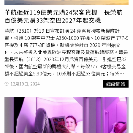
及萌熊電車KUMAMON，搭乘雙鐵漫遊熊本。另外也可選擇
搭乘2022下半年才開始運行的JR「雙星4047列車」，此列
華航砸近119億美元購24架客貨機 長榮航
車僅有3節車廂，可樂旅遊包裝「九州鐵道旅行-JR雙星豪華
百億美元購33架空巴2027年起交機
列車5日」，除了可搭乘雙星4047列車，還能在車上享用
「佐賀牛便當」。「曙光瑞風號」素有「移動式星級酒店」
華航（2610）於19 日宣布訂購 24 架客貨機嶄新機隊計
之稱，可樂旅遊推出限量28席次的6日頂級之旅。（圖／曙
畫，引進 10 架空中巴士 A350-1000 客機、10 架波音 777-9
光瑞風號提供）而由JR西日本打造的豪華觀光寢台列車
客機及 4 架 777-8F 貨機，新機隊預計自 2029 年開始交
「曙光瑞風號」共有10節車廂，包含2節全景展望車廂、15
付，未來將投入北美與歐洲長程客運及貨運航線服務。這是
間單／雙人套房以及1間頂級客房，其中要價588,888元起
繼長榮航（2618）2023年12月斥資百億美元，引進空巴33
的「世界稀有鐵道美宅」頂級客房，往年開賣不到10分鐘即
架後，國內航空最新的購機大訂單。每架777-9客機交易金
售罄！每房都配有「專屬管家」，可隨時提供貼心服務，旅
額不超過美金5.30億元，10架則不超過53億美元；每架
客還可於第6節「餐廳車廂」享受美饌，包括世界百大名廚
A350-1000客機交易金額不超過美金4.48億元，10架則不超
繼續閱讀
12月19日, 2024
米田肇監製的「HAJIME」西式料理，及以獨特京料理為烹
過44.8億美元；每架777-8F貨機交易金額不超過美金5.19億
飪方式的頂級和食「菊乃井」。可樂旅遊獨家包下今年
元，4架則不超過20.19億美元。整體24架購機經費約不超
11/24出發列車，規劃限量「曙光瑞風號專列6日頂級之
過118.56億美元。華航今天收盤股價26.10元，下跌0.25
旅」，並提供機場至住家來回專車接送，全程搭乘
豪華商務
元，跌幅達0.95％。華航表示，自 2023 年 11 月起，因應
艙
並提供雙領隊服務。除可下榻瑞風號，另也安排入住京都
客貨機隊運能銜接與航網發展需求，即展開整體評估，並自
五星飯店、享用當地特色料理，即日起正式開賣。「東北
2024 年 2 月起，延攬卓具國際權威及航空專業之顧問團
（TOHOKU）EMOTION列車」被稱為「日本最美移動餐
隊，針對各項航機安全、技術與效益進行深入研究，並與製