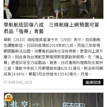
元起(未稅)。商務艙包含台北－峴港 TWD 24,273 元起(未
24,541 元(未稅)，台北-峇里島 27,218 元 (未稅)。經濟艙包
稅)、台北－清邁 TWD 24,541 元起(未稅)、台北－峇里島
括台北-香港來回機票最低 5,063 元 (未稅)，台北-宿霧
TWD 27,218 元起(未稅)，凡持有中國信託中華航空聯名卡
5,675 元 (未稅)，台北-布里斯本 20,079 元 (未稅)，獨家飛
的旅客，於線上旅展期間在華航網站專區購票，最優可享 9
航的台北-安大略 25,701 元 (未稅)，而 7 月 18 日將開航的
華航航班回復八成 三條航線上網預選可嘗
元回饋 1 哩；單筆消費滿 2 萬元，最高加碼贈 5 ,000 哩，
台北-布拉格最低 24,987 元(未稅)。台灣虎航22日起推出冬
君品「強哥」食藝
鼎尊無限卡購票累積消費滿 20 萬元再加碼送 1 萬哩優惠。
季航班早鳥優惠促銷，主打日、韓、東南亞等熱門航點。
（圖／翻攝自台灣虎航臉書）高雄-香港經濟艙來回機票最
華航（2610）總經理高星潢今天（19日）表示，目前動態
低 4,365 元 (未稅)，高雄-曼谷 7,139 元 (未稅)，高雄-首爾
性調整航班，已回到疫情前2019年的八成，而這三年疫情
仁川 8,555 元 (未稅)，高雄-大阪 10,620 元 (未稅)，高雄-東
期間雖無法出國，消費者的品味也沒有停歇，更是向上提升
京 (成田) 10,887 元(未稅)。線上旅展期間加入華夏會員及
層次，因此身為台灣航空業龍頭更是要創新服務，在「機上
購票，並於活動頁面登錄，還可獲得抽獎機會，有機會拿到
餐」更是卯足全力從甜品、蔬食、日式會席料理再到米其林
台北諾富特華航桃園機場飯店住宿券、中華電信免費漫遊序
三星。華航今年前三月累積營收達426.91億元，較去年同期
號及微熱山丘禮盒等好禮。持有中國信託中華航空聯名卡的
成長14.64％，單看3月合併營收150.42億元，月增
旅客，線上旅展期間在華航網站消費達 2 萬元，最高加碼送
18.71％、年增22.26％，居近6年同期新高。華航積極布建
繼續閱讀
04月19日, 2023
5 ,000 哩，鼎尊無限卡購票累積消費滿 20 萬元再加碼送 1
綿密航網，自3月復飛台北-羅馬航線後，歐洲飛航航點已恢
萬哩；如使用 LINE Pay 綁定任一信用卡付款，購票單筆消
復至疫前規模，並將在7月開航布拉格，長程航線直飛歐美
費滿 15,000 元享 LINE POINTS 3% 回饋 (每帳號最高限得
共計11個航點，每週提供近 60 班次往返。華航總經理高星
750點，總回饋上限100萬點)。長榮航空於明(26)日00:00起
潢今天與雲品國際董事長盛治仁共同主持4月21日上線的