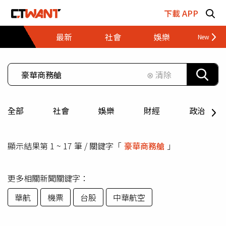
跳至主要內容區塊
下載 APP
最新
社會
娛樂
財經
⊗ 清除
全部
社會
娛樂
財經
政治
顯示結果第 1 ~ 17 筆 / 關鍵字「
豪華商務艙
」
更多相關新聞關鍵字：
華航
機票
台股
中華航空