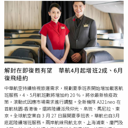
各式調養餐等多達20種特別餐點，旅客可依宗教、健康或嬰
旅運需求提升，28日起規劃以A330neo廣體客機執飛台北-
幼兒等特殊需求選用。
新加坡航線，更將於8月份起由每周3班增加為每周二、三、
四、六共4班。星宇航空執行長翟健華表示，看好下半年旅
遊需求可大幅成長，將陸續新增廣體客機A330neo 執飛航
線及各航線增班，新加坡向來為商務客及家庭親子客熱門航
點，目前有兩架A330neo執飛曼谷及胡志明市航線，8月份
也計劃飛航大阪、檳城、曼谷、吉隆坡、胡志明市、馬尼拉
及新加坡航點增班，配合逐漸回溫機位需求。華航已於7月
起恢復
豪華商務艙
、商務艙旅客獨享菜單服務，於班機起飛
前21天至 24 小時登入官網或手機 APP 的行程管理服務進行
解封在即復甦有望 華航4月起增班2成、6月
預選，就能擁有隱藏版獨享菜單，僅供網上預訂的超值服
復飛紐約
務。（圖／中華航空提供）華航（2610）董事長謝世謙在
今年5月股東會後，就曾跟媒體說「現在面對解封後，民眾
中華航空持續檢視旅運需求，規劃夏季班表開始增加載客航
悶了二年多，虎航的促銷熱烈反應還出現當機，這是一個訊
班服務，4、5月航班數將增加約 20 ％，將依最新檢疫政
號」，如今華航頻頻宣布增加航班消息，A321neo客機陸續
策，滾動式因應市場需求進行調整。全新機隊 A321neo 在
投入營運，今年將再引進4架新機，且全面強化運能規劃
首航桃園-香港後，還將陸續派飛仰光、帛琉、馬尼拉、東
8、9 月再增班，第三季客運航班將再增加4 成，每周提供
京。全球航空業自 3 月 27 日展開夏季班表，華航也自3月
超過 150 班的客運來回航班，華航已摩拳擦掌準備迎接指
底起陸續增班服務。兩岸航線飛航北京、上海浦東、廈門及