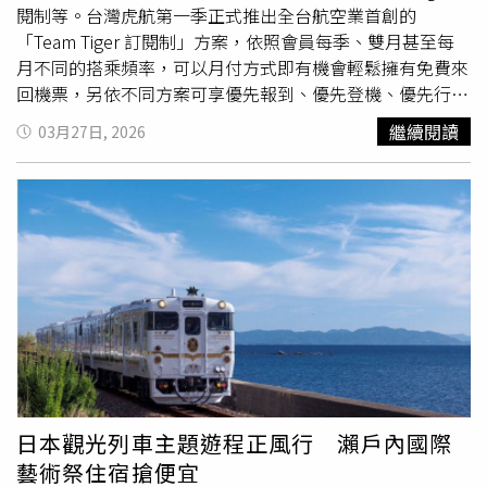
洲、北美、東北亞航線平均載客率皆超過八成，其中以東
閱制等。台灣虎航第一季正式推出全台航空業首創的
京、大阪、名古屋、福岡、北海道等最受旅客喜愛，載客率
「Team Tiger 訂閱制」方案，依照會員每季、雙月甚至每
超過九成。貨運方面，農曆新年假期後，各行各業積極復
月不同的搭乘頻率，可以月付方式即有機會輕鬆擁有免費來
產，且受惠 AI 伺服器、半導體機台與設備、無人機等相關
回機票，另依不同方案可享優先報到、優先登機、優先行李
貨源出貨強勁，包機需求踴躍，帶動 3 月價量雙雙上揚。4
等尊榮禮遇。中華航空則將於4月1日起與燒肉品牌「大腕燒
繼續閱讀
03月27日, 2026
月受中東戰事持續延燒，致航空燃油價格高漲、營運成本增
肉」攜手，於台灣出發的區域線如東南亞、兩岸及部分韓國
加，華航將緊密關注國際航空客貨運市場變化，滾動式檢視
航點，將經典炭火燒肉風味帶上高空；雙月食品社於特定區
燃油附加費，彈性調整最適營運航班規模及配置，確保客貨
域航線
豪華商務艙
/商務艙端出暖心暖胃湯麵；還有頤宮、
運營運穩定性。
米香可透過商務艙網路預選餐點預訂品嚐及蔬食「陽明春
天」。長榮航空2026年「春季啟航 即刻起飛」限時優惠正
式起跑！即日起至4月20日23:59止，凡購買2026年8月31日
前從台灣地區出發之指定航線，即刻享優惠票價77折起。熱
門亞洲航線，包括桃園－曼谷來回最低只要4,695元起(未
稅)、桃園－釜山來回最低6,245元起(未稅)、桃園－神戶來
回最低8,381元起(未稅)、桃園－東京來回最低只要9,865元
起(未稅)；美澳航線也推出超值優惠，包括桃園－布里斯本
來回最低17,024元起(未稅)、桃園－西雅圖來回最低23,738
日本觀光列車主題遊程正風行 瀨戶內國際
元起(含稅)，桃園－舊金山來回最低也只要24,349元起(含
藝術祭住宿搶便宜
稅)。