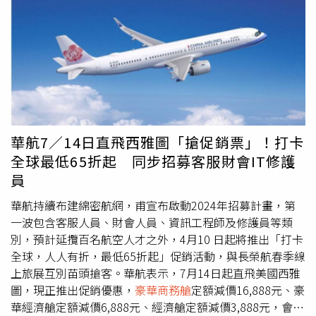
旅遊提供）另外因應集中在瀨戶內國際藝術祭期間湧現的觀
美元，引進空巴33架最新一代可減少25％燃油消耗及二氧
段率先登場。另一邊全新「
豪華商務艙
Luxe」則改良了原
光人潮，日本當地政府正積極改善交通與基礎設施，例如瀨
化碳排放量的飛機，陸續從2027年開始交機。總經理孫嘉
本的魚骨式設計，配有可幾乎完全關閉的滑門，打造出豪華
戶內地區將增設前往小豆島、豐島、直島的渡輪與巴士班
明說該筆訂單是台灣航空史上最大一筆購機訂單。長榮航訂
的專屬個人空間，還可以邀請同行旅客一起進來用餐。全新
次，優化島內交通。同時官方也推出「人流預測日曆」，幫
購的空巴33架新一代飛機包括18架A350-1000廣體客機，預
「
豪華商務艙
Luxe」改良原有的商務艙設計，透過可幾乎完
助旅客避開尖峰時段。由於藝術祭期間島上住宿有限，旅客
計2027年第一季交機，將會安排北美長程航線；至於15架
全關閉的滑門打造專屬個人空間。（圖／紐西蘭航空提供）
不妨選擇鄰近交通樞紐地區如岡山、四國高松等，「先住市
A321neo窄體客機在2029年交機，分配在區域航線。
紐西蘭航空推出限時購票93折再送國內線機票優惠。（圖／
區、隔天入島」，方便搭乘渡輪與巴士直達展區，提升參觀
紐西蘭航空提供）此外，有鑑於「台北-奧克蘭」航班在疫
效率。日本線上訂房平台樂天旅遊祭出「SUPER SALE」限
後恢復速度遠高於亞洲其他市場，為提升運力，紐西蘭航空
華航7／14日直飛西雅圖「搶促銷票」！打卡
時優惠，活動期間自即日起至2025/3/21早上08：59（台灣
也將於今年10月起採用波音777-300客機執飛台灣至紐西蘭
全球最低65折起 同步招募客服財會IT修護
時間），適用入住期間涵蓋至2025/9/30，可藉此提前規劃
航線，取代現有的787-9夢幻客機機隊，預計將提供額外
員
瀨戶內藝術祭行程。此次除了多家合作飯店直接祭出折扣，
5,000個
豪華商務艙
和豪華經濟艙的座位數量；同時，紐西
還有全站住宿皆享95折優惠券，以及限量6折優惠券；樂天
蘭航空也推出限時機票優惠，即日起至8/12前購買台北直飛
華航持續布建綿密航網，甫宣布啟動2024年招募計畫，第
旅遊也於活動期間天天加碼限量優惠券，包括週末85折、日
紐西蘭機票（出發日期2024年8月1日至2025年6月14
一波包含客服人員、財會人員、資訊工程師及修護員等類
式旅館65折、早鳥65折等，讓旅客能以更親民的價格入住
日），即可享有指定艙等93折優惠，再加贈紐西蘭國內機
別，預計延攬百名航空人才之外，4月10 日起將推出「打卡
熱門飯店。其中位於瀨戶內海沿岸的岡山縣，除了是日本傳
票，最高可省近萬元機票費用！促銷期間經濟艙只要新台幣
全球，人人有折，最低65折起」促銷活動，與長榮航春季線
說桃太郎的故鄉，許多旅客也會從這裡搭乘渡輪前往直島、
28,500元起、豪華經濟艙56,900 元起，
豪華商務艙
95,900
上旅展互別苗頭搶客。華航表示，7月14日起直飛美國西雅
豐島等藝術祭島嶼。樂天旅遊推薦入住「三井花園飯店岡
元起，還能免費暢遊基督城、威靈頓等著名旅遊城市。同
圖，現正推出促銷優惠，
豪華商務艙
定額減價16,888元、豪
山」，飯店距離JR岡山站步行僅2分鐘，可輕鬆搭乘電車至
時，紐西蘭航空也與KKday共同推出心理測驗「前往南半球
華經濟艙定額減價6,888元、經濟艙定額減價3,888元，會員