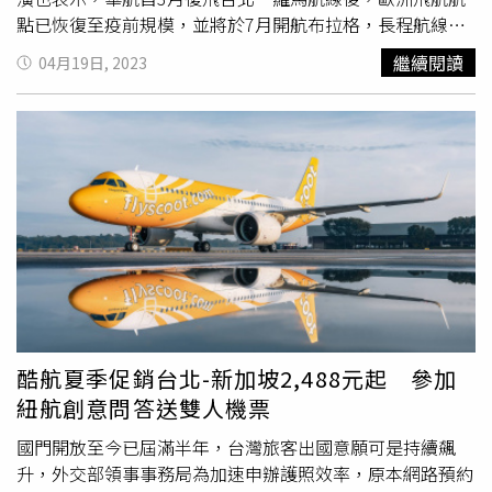
裝。根據雲品公告，台北君品酒店受惠兒童清明連假的旅遊
點已恢復至疫前規模，並將於7月開航布拉格，長程航線直
需求，假日住房率也超過8成，繼雲品溫泉酒店開始推動住
飛歐美共計11個航點，每週提供近60班次往返，現在再加
繼續閱讀
04月19日, 2023
房可加價「負碳排」購買碳權後，君品酒店也規劃一連串永
上三星餐點加持，讓飛行體驗更加完善。華航總經理高星潢
續活動，除了舉辦「SDGs兒童永續書展」，也將於4月中旬
（左三）、雲品國際董事長盛治仁（右三）與君品酒店頤宮
開始推動「負碳排」住房活動，旅客入住飯店除可自願選擇
中餐廳行政主廚陳偉強（右二）等人宣告推出米其林三星機
加價29元由君品代為購買碳權，同時君品再加碼購買同等價
上餐。（圖／魏妤靜攝）提供給豪經艙旅客的主菜「荷葉臘
值的碳權，讓住房不只碳中和更達負碳排。此外，旅客連續
味蒸雞飯」。（圖／魏妤靜攝）此次由君品酒店頤宮中餐廳
入住兩晚且執行五項永續規則，君品酒店更針對該筆住房提
行政主廚陳偉強率領廚藝團隊打造的「高空三星私房食藝」
供290元的折價優惠。在住房、餐飲業務逐步復甦的同時，
餐點，包括精緻前菜、主食、甜品到點心共十款經典美味，
雲品希望能在環境生態、永續發展持續貢獻一份心力。展望
除了有頤宮深受常客青睞的私房粵菜，也有主廚兒時記憶的
後市，政府普發6000元促進消費，宴會市場復甦、邊境解
好味道。例如提供給經濟艙乘客的主菜「薑蔥雞煲飯」便是
封、跨境旅遊市場同步回溫，雲品日月潭館進行改裝升級計
道雞滑味濃的廣東佳餚；提供給豪華經濟艙的主菜則為「荷
劃後，可望因市場復甦維持營運動能，使餐飲與住房業績同
葉臘味蒸雞飯」，將香氣四溢的臘肉與多汁的雞肉、彈牙糯
步穩健成長。
米飯與冬菇等包進清香荷葉中，米粒浸潤著臘味的香氣與油
酷航夏季促銷台北-新加坡2,488元起 參加
脂，甘香味美。
豪華商務艙
餐點「芋頭鴨絲米粉」與四款精
紐航創意問答送雙人機票
緻小菜。（圖／魏妤靜攝）04圖說：05圖說：華航空服員
於現場走秀展示三星機上餐，圖為展示
豪華商務艙
的「腐竹
國門開放至今已屆滿半年，台灣旅客出國意願可是持續飆
薏米糖水」與「酥皮焗叉燒包」。（圖／魏妤靜攝）將於第
升，外交部領事事務局為加速申辦護照效率，原本網路預約