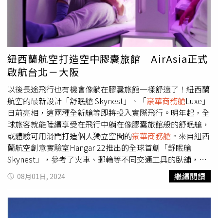
廳」。（圖／可樂旅遊提供）可樂旅遊規劃「伊予灘物語
造商完成多輪協商與議價，依據最終報價以及效益分析，完
號-道後編」5日行程，提供精緻下午茶點、入住著名道後溫
成新機引進計畫。華航今日召開董事會，通過 20 架旗艦廣
泉飯店。（圖／JR四國提供）另外擁有「日本最美移動餐
體客機引進計畫，包括 10 架 A350-1000，搭配勞斯萊斯
廳」美稱的「東北（TOHOKU）EMOTION列車」，行駛於
Trent XWB-97 發動機，以及 10 架 777-9 客機，搭配奇異
青森縣八戶站至岩手縣久慈站，去程「八戶站」至「久慈
GE9X 發動機。新機隊將延續
豪華商務艙
、豪華經濟艙及經
紐西蘭航空打造空中膠囊旅館 AirAsia正式
站」特別與日式、西式名廚合作，嚴選在地食材依季節更新
濟艙三艙等配置，不僅帶來更佳寬敞、舒服及安靜的飛行環
啟航台北－大阪
菜單；回程則有原創下午茶甜點，可品飲熱茶或青森蘋果
境，亦將提供更多的
豪華商務艙
座位。A350-1000 配備先進
汁，搭配窗外山海交織的絕景。可樂旅遊特別包列推出5至6
的電子窗簾設備，提供卓越的遮光效果；777-9 則擁有更高
以後長途飛行也有機會像躺在膠囊旅館一樣舒適了！紐西蘭
日行程，可搭乘列車享受奧入瀨溪芬多精，行駛至岩手縣
的天花穹頂設計，優化的機艙空氣系統及動態 LED 情境燈
航空的最新設計「舒眠艙 Skynest」、「
豪華商務艙
Luxe」
時，還可搭乘「淨土之濱」遊覽船，並安排入住星野度假
光，將帶給旅客前所未有的嶄新體驗，也能讓長途旅行更加
日前亮相，這兩種全新艙等即將投入實際飛行。明年起，全
村、溫泉百選飯店。另外還有駛於「松山站」至「八幡濱
放鬆舒適。貨機機隊方面，華航洞察貨運市場脈動，新購 4
球旅客就能陸續享受在飛行中躺在像膠囊旅館般的舒眠艙，
站」間的日本人氣列車JR四國觀光列車「伊予灘物語
架 777-8F 貨機將與現役777F 主力機隊共同營運。新一代
或體驗可用滑門打造個人獨立空間的
豪華商務艙
。來自紐西
號」，3個不同發車點可欣賞到截然不同的景致，分別為橘
777-8F 貨機擁有與 777F 機隊相同的貨艙規格，在營運及調
蘭航空創意實驗室Hangar 22推出的全球首創「舒眠艙
紅晚霞的「道後編」、日光於大海閃耀的「雙海編」及迎接
度上具有更靈活的優勢，有利貨運人員作業效率，並有效降
Skynest」，參考了火車、郵輪等不同交通工具的臥舖，也
伊予灘朝陽的「大洲編」。可樂旅遊規劃「伊予灘物語號-
低貨物碰撞的風險。營運航程與貨品酬載的提升，發揮整合
參考了膠囊旅館等多元住宿空間，打造了獨一無二的空中睡
繼續閱讀
08月01日, 2024
道後編」5日行程，可深度探訪四國名勝金刀比羅宮、松山
機隊的綜效優勢，助益華航貨運動能。新航機優異的節油效
床，讓經濟艙旅客能透過加購方案，取得數小時躺在宛如膠
城等，搭乘大小步危峽谷遊覽船等，目前僅剩6／4出發一
益表現，預估可較前一代機型減少約 25% 燃油消耗與碳排
囊旅館中的機會；2025年開始，在升級的波音787機型中則
團。「三井花園飯店岡山」大廳以木質調與綠意設計營造靜
放量，實踐環境友善的飛行，共同邁向 2050 淨零碳排的永
會在經濟艙前端加入一座包含6個睡床的「舒眠艙
謐氛圍，客房則融合日式雅緻風格與現代機能。（圖／樂天
續發展目標。長榮航（2618）則是於2023年12月斥資百億
Skynest」，預計將於超過15小時飛行的奧克蘭直飛紐約航