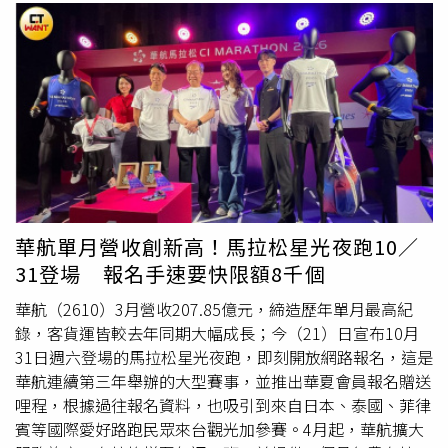
華航單月營收創新高！馬拉松星光夜跑10／
31登場 報名手速要快限額8千個
華航（2610）3月營收207.85億元，締造歷年單月最高紀
錄，客貨運皆較去年同期大幅成長；今（21）日宣布10月
31日週六登場的馬拉松星光夜跑，即刻開放網路報名，這是
華航連續第三年舉辦的大型賽事，並推出華夏會員報名贈送
哩程，根據過往報名資料，也吸引到來自日本、泰國、菲律
賓等國際愛好路跑民眾來台觀光加參賽。4月起，華航擴大