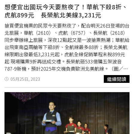
區同步搭配華航網站線上旅展機票促銷活動，提供台灣地區
想便宜出國玩今天要熬夜了！華航下殺8折、
出發全航線最高 88 折優惠，現場展區限定優惠，使用 LINE
虎航899元 長榮航北美線3,231元
Pay 付款，滿額還可再抽紅包，最高送出 LINE POINTS 888
點，數量有限，送完為止。另華夏會員於線上旅展活動期
搶買便宜機票的民眾今天要熬夜了，配合明天26日登場的台
間，購買華航任一航點機票，登錄活動頁填寫完整資訊，前
北旅展，華航（2610）、虎航（6757）、長榮航（2618）
900 名立即贈送「中華電信漫遊優惠序號」，出國加漫遊一
同步舉辦線上旅展，深夜12點起又是一波搶票熱潮；華航給
次搞定；登錄抽獎還有機會獲得台北諾富特華航桃園機場飯
出飛東南亞兩艙等下殺8折、全航線最多88折；長榮北美航
店住宿券、中華電信免費漫遊序號、中華樂遊通網卡及微熱
線限期出發最低3,231元起，虎航全線促銷單程未稅899元
山丘禮盒等好禮。華航並表示，官網線上旅展即日起至 6 月
起 現場購票9折再送成交禮。長榮航砸533億購五架波音
5 日止，台灣地區出發全航線機票皆可享有最高 88 折優
787-9新機，預計2025年交機負責歐洲北美航線。（圖／長
惠，目前開賣以來受到旅客捧場的航點，以「東京、大阪、
榮航提供）台北國際觀光博覽會TTE 將於明天（26日）～
繼續閱讀
05月25日, 2023
曼谷」這幾條航線最為熱門，其他航點也持續開出紅盤買
29日登場，高雄旅展 KTF也將在6月2～5日展開。華航首先
氣，上網購買自台灣地區出發全航線機票皆可享有最高 88
於5月12日起至6月5日推出為期25天優惠促銷，至華航網站
折優惠，像是台北-布里斯本最低20,079元起 (未稅)，飛往
購買自台灣出發的全航線機票，不論商務艙、豪華經濟艙或
東南亞的
豪華商務艙
及豪華經濟艙更是下殺8折，峴港、清
經濟艙皆可享有最多 88 折優惠，高雄-香港經濟艙來回機票
邁等航線未稅價不到 25,000 元。此外，華航網站線上旅展
4,365 元起 (未稅)，台北-布里斯本最低 20,079 元起 (未
還推出經濟艙包含台北－香港 TWD 5,063 元起(未稅)、台北
稅)，飛往東南亞的
豪華商務艙
及豪華經濟艙更是下殺 8
－宿霧 TWD 5,675 元起(未稅)、台北－布里斯本 TWD
折，峴港、清邁等航線未稅價不到 25,000 元。商務艙包括
20,079 元起(未稅)、獨家飛航的台北－安大略 TWD 25,701
台北-峴港來回機票 24,273 元起 (未稅)，台北-清邁也只要