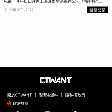
揮中心開放入境人數帶來的旅運高峰。華航表示，以東北亞
成都，其中松山往返上海浦東增為每週6班；桃園往返上海
航線來說，7月起以最新客機 A321neo 天天1班飛航台北松
浦東增為每週5班；高雄往返上海浦東增為每週3班；香港航
繼續閱讀
03月28日, 2022
山往返東京羽田航線，東京成田、大阪、名古屋、福岡等航
線則增為每週5班載客服務。東南亞航線4月起泰國曼谷增為
線也持續安排載客航班；韓國首爾8月起也增為每日1班。東
每週3班；新加坡增為每週2班；馬來西亞檳城增為每週1
南亞航線自 6 月起新增高雄-馬尼拉每周1班，方便南部鄉
班；菲律賓馬尼拉增為每週4班；越南胡志明市增為每週3
親；8月起由桃園出發的東南亞航線包括泰國曼谷增為每周
班；越南河內增為每週3班；柬埔寨金邊增為每週2班。東北
14班，菲律賓馬尼拉、越南胡志明市、河內增為每周10
亞航線包含日本東京成田、大阪、福岡、名古屋等航點均同
班，馬來西亞吉隆坡增為每周4班、檳城每周2班，新加坡、
步增加班次；4月起首爾仁川增為每週兩班；5月起再新增松
柬埔寨金邊增為每周 3 班，緬甸仰光增為每周2班。香港航
山往返東京羽田航班，初期預計每週提供2班服務，並以
線自7月起增為每周7班，天天飛航；8 月起再增加達每周10
A321neo機隊以全平躺
豪華商務艙
、最新個人影視系統及
班載客服務。兩岸航線持續飛航北京、成都、上海浦東及廈
4K高畫質螢幕等嶄新客艙設備，迎接疫後復甦的商務及旅
門，8月起北京及成都增為每周2班，桃園往返浦東增為每周
遊旅客。北美航線5月中旬起美國洛杉磯增為每週4班，搭配
9班，並配合中國大陸動態防疫政策，滾動檢視調整。華航
安大略每週1班，往返加州大洛杉磯地區達每週5班；加拿大
長程航線也完整佈署，北美航線飛航美國洛杉磯、安大略、
溫哥華則自5月起增為每週1班；6月起再新增紐約航線服
舊金山、紐約及加拿大溫哥華，8 月起安大略增為每周2
務。歐洲航線包含德國法蘭克福、荷蘭阿姆斯特丹、英國倫
班，搭配洛杉磯每周5班，天天提供台灣往返加州大洛杉磯
敦等航點提供穩定載客航班，另將新增奧地利維也納航線服
關於CTWANT
聯繫&爆料
隱私權政策
地區載客服務；舊金山增加為每周5班，溫哥華則增為每周3
務。大洋洲布局涵蓋紐澳，澳洲航線包括雪梨、布里斯本、
班。歐洲航線則有德國法蘭克福增為每周 4 班，荷蘭阿姆斯
墨爾本三個航點每週1班載客服務，另直飛紐西蘭奧克蘭每
發燒熱搜
特丹增為每周 3 班，英國倫敦增為每周 2 班。大洋洲佈局涵
月1班。