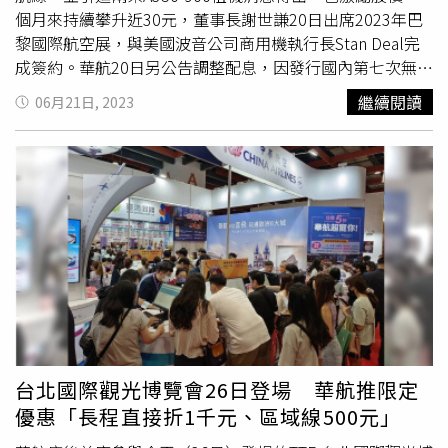
票。
個月來持續攀升近30元，董事長謝世謙20日出席2023年巴
黎國際航空展，與美國波音公司商用機執行長Stan Deal完
成簽約。華航20日另公告調整配息，因發行國內第七次無擔
保轉換公司債債權人申請轉換普通股，致影響流通在外股數
繼續閱讀
06月21日, 2023
總額，授權董事長調整配息率，原每股配發現金股利
0.46099444元，變更為每股0.4602191元，整體金額27.72
億元，將在8月11日發放。華航機隊目前營運 87 架客貨
機，包括 A321neo、A350-900、777-300ER、A330-300、
737-800 共 66 架客機及 747-400F、777F 共 21 架貨機；
引進 787 全新客機將替換 A330-300 客機，落實航機汰舊換
新計畫。華航在2022年8月原決議向美國波音公司訂購16架
787-9客機，搭配奇異GEnx 發動機，預計2025年開始交
付；現再確認加上8架，預計2026年起交機，總24架787新
世代廣體客機，並依旅運需求評估，最新決定將其中6架
787-9客機轉換為大運量的787-10機型。華航21日並發布重
訊說明，因應市場需求並持續優化航網與機隊，去年8月30
台北國際觀光博覽會26日登場 華航推限定
日向美國波音公司購買16架787-9客機，交易總金額不超過
優惠「長程直接折1千元、區域線500元」
美金46.08億元，已於2023年6月20日與美國波音公司簽訂