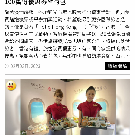
100萬份優惠券省荷包
乾冷萃咖啡迷你杯」、「星宇航空蜂蜜鬆餅餅乾」及「星宇
通路也推出夏季促銷活動，台北-新加坡單程最低新台幣含
航空抹茶拿鐵」，在全台7-ELEVEN 獨家販售，即日起～
稅價2,488元起（限指定出發日期），日本東京、北海道、
隨著疫情趨緩，各地觀光市場也跟著祭出優惠活動，例如免
5/30還有「星宇航空蜂蜜鬆餅餅乾」及「星宇航空抹茶拿
韓國首爾、馬來西亞、印尼、澳洲等航點皆推出不同夏季優
費贈送機票或舉辦抽獎活動，希望能吸引更多國際旅客造
鐵」第2件6折、「星宇航空凍乾冷萃咖啡迷你杯」優惠價
惠價，促銷航線與價格依官網系統顯示為主。紐西蘭航空推
訪。像是隨著「Hello Hong Kong」（「你好，香港」）全
189元（原價250元／5入）等好康。其中「星宇航空凍乾冷
出直飛機票促銷優惠。（圖／擷取自紐西蘭航空官方粉絲
球宣傳活動正式啟動，香港機場管理局將送出50萬張免費機
萃咖啡迷你杯」以飛翔時看著窗外景色，邊細細品嘗一杯咖
頁）另外，經過整整3年閉關，接觸大自然的活動如登山、
票給外國旅客，香港旅遊發展局也與店家合作，將提供到港
啡為概念，將咖啡新鮮萃取後，以零下40度的低溫凍乾，鎖
露營等更加受到歡迎，擁有多樣天然景點的紐西蘭從壯闊峽
旅客「香港有禮」旅客消費優惠券，有不同商家提供的精采
住咖啡香氣，只要將迷你杯加入冷、熱水，三秒就能還原一
灣、絕美湖泊，到較少機會能看見的火山與冰川等地形皆
優惠，幫旅客貼心省荷包，無形中也增加訪港意願。西九文
杯現磨咖啡；而隨著星宇航空美國線即將開航，「星宇航空
具，還有多元活動像是泛舟、高空彈跳等，能滿足戶外控的
化區是香港新興藝文場域，去年7月才開放的「香港故宮文
繼續閱讀
02月03日, 2023
蜂蜜鬆餅餅乾」以美式早午餐代表的「鬆餅」為發想，將之
探索精神。紐西蘭航空就特別舉辦「奇異飛行 夢想啟程」
化博物館」也是其中一個特色展館。（圖／魏妤靜提供）自
轉換成小巧精緻的蜂蜜鬆餅餅乾，讓濃郁的蜂蜜、新鮮牛奶
活動，即日起至2023年4月30日（台灣時間）限時推出台北
從去年香港放寬對抵港旅客的旅遊限制及檢疫要求後，香港
和雞蛋香味在口中酥脆化開；「星宇航空抹茶拿鐵」則想帶
直飛紐西蘭的經濟艙促銷，只要於活動期間在官網購買台北
國際機場客運量於上一季開始有了明顯提升，在2/2記者發
給消費者兼具航太科技與日式傳統的感受，只要加入80cc熱
直飛奧克蘭經濟艙，來回票價一人台幣25,800元起，豪華經
布會上，香港旅發局特別闡述刺激旅遊復甦的策略和重點工
水或熱牛奶沖泡，便能品嘗一杯日式風味。
濟艙來回票價台幣56,800元起、
豪華商務艙
台幣88,800元起
作，包括：1.向全球說聲「Hello」：「Hello Hong
（價格皆未含稅項及附加費用約2,400元，相關費用隨匯率
Kong」全球宣傳活動已正式啟動，特別邀請了不同商界領
而浮動，以訂票當下為準）；機票使用時間為 2023 年5月9
袖、KOL等粉墨登場，加上知名藝人郭富城、鄭秀文和陳慧
日至2023 年6月20日期間，以及2023 年7月22日至2023 年
琳，拍攝一系列宣傳短片，透過全球3,000個平台向世界各
10月31日期間。經濟艙空中沙發 Skycouch還可伸展或躺下
地的旅客打招呼，展示香港標誌性和嶄新的旅遊特色。2.以
休息。（圖／擷取自紐西蘭航空官方粉絲頁）此外，紐西蘭
豐富優惠活動歡迎全球旅客：香港機管局將由3月起，透過