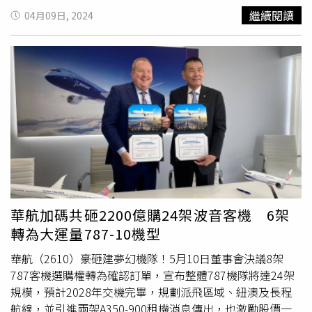
宇野港，再轉乘渡輪前往各島；館內的「花園浴場」更是一
秘境，跟隨奇異鳥去冒險」，即日起至8月26日，只要完成
還可獨享額外哩程回饋2,200哩起。此外，高雄出發航班也
繼續閱讀
04月09日, 2024
大亮點，旅客可在檜木製浴缸中放鬆身心欣賞庭園造景。若
心理測驗小遊戲，即可抽紐西蘭航空台北-奧克蘭直飛來回
推出優惠票價，高雄-首爾來回6,500元起（未稅）、高雄-沖
透過此次「SUPER SALE」優惠活動，搭配限定快閃折扣預
機票！AirAsia長程運輸集團AirAsia X長程主席拿督范利宜
繩周三出發航班單程5,000元起（未稅）。華航並於4月10
訂可享57折入住。「高松皇家公園飯店」位於市中心核心地
（中）來台參與台北－大阪首航。（圖／AirAsia提供）首航
日起推出「打卡全球，人人有折，最低65折起」促銷活動，
帶，周邊美食、購物與文化景點一應俱全。（圖／樂天旅遊
旅客獲贈AirAsia小禮物。（圖／AirAsia提供）另外亞洲低成
每月16日也規劃會員日專屬折扣。中華航空則宣布啟動
提供）另外台灣已有航班直飛四國地區的高松，作為最接近
本航空領導品牌亞洲航空（AirAsia）今（1日）宣布集團旗
2024年招募計畫，第一波包含客服人員、財會人員、資訊
日本本州最近的港埠之一，是前往直島、小豆島的主要港
下長程運輸（AirAsia X）正式首航台北－大阪的航班，此條
工程師及修護員等專業類別，預計延攬近百名航空人才，也
口，也常是旅客前往瀨戶內海跳島之旅的起點。樂天旅遊推
航線是AirAsia目前從台灣直飛的第11條航線，以高乘載率創
全年度招募機師，為陸續到位的A350-900、A321neo、
薦入住高松市中心的「高松皇家公園飯店」，旅客可搭乘巴
下佳績，AirAsia長程運輸集團（AirAsia X）長程主席拿督范
777F等新機及2025年將引進的787全新機隊擴充新血，並
士或步行約15分鐘抵達高松港，方便前往各大島嶼。飯店融
利宜（Dato’ Fam Lee Ee）特來台灣參加首航活動，並且
以持續拓展營運版圖為目標，歡迎有興趣從事航空業者及應
合現代時尚與日式美學，部分房間設有大片窗景，可俯瞰高
親送AirAsia禮物給首航旅客。該首航航班 D7 378 於2024年
屆畢業生踴躍報考，與華航共同漫旅世界。華航本次招募計
松市區的綠意景致。此外，飯店周邊聚集許多知名烏龍麵
8月1日下午15點50分從台北桃園機場（第一航廈）起飛，
畫為期兩周，即日起至4月21日止，報考資格為大學學歷以
店，旅客可以漫步高松中央商店街，品嘗正宗讚岐烏龍麵。
乘載率近9成。為慶祝台北－大阪航線的首航，AirAsia特地
上，具備多益600分或同級英語認證成績，於期間內在華航
華航加碼共砸2200億購24架波音客機 6架
透過此次樂天旅遊優惠可以最低54折入住，開啟瀨戶內海跳
打造「夏日慶典」首航活動，將日本的節日慶典攤位搬到桃
網站報名，錄取者將自 7 月中旬起報到，陸續展開專業職能
轉為大運量787-10機型
島之旅。
園機場登機門，還以人氣景點「固力果跑跑人」設計成遊戲
及通識訓練。華航全年也持續招募120名機師，將於北中南
關卡，讓旅客未出國便先感受日本夏日氣息。而由於暑假還
各地舉辦招募說明會，其中培訓機師報考資格須具備2年內
華航（2610）豪砸建夢幻機隊！5月10日董事會決議8架
有一個月，日本關西大阪又是台灣人熱愛的旅遊城市，
有效之英文檢定證明，包含多益750分（聽力 400 分）以上
787客機選購權轉為確認訂單，宣布整體787機隊將達24架
AirAsia也推出「台北-大阪」航班8折優惠，活動期間為即日
及多益口說、寫作測驗140分以上成績單，或雅思IELTS成績
規模，預計2028年交機完畢，規劃派飛區域、紐澳及長程
起至8月4日，可購買即日起至2024年10月26日前出發的機
5.5級分以上。
航線，並引進兩架A350-900租機消息傳出，也激勵股價一