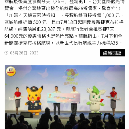
合約，將其中6架787-9客機變更為6架787-10客機。訂單變
華航疫後首度參與今天（26日）登場的TTE 台北國際觀光博
更前787-9客機每架交易金額不超過美金2.88億元，變更後
覽會，提供台灣地區出發全航線最高88折優惠，驚喜推出
787-10客機每架交易金額不超過美金3.32億元，換算新台
「加碼 4 天機票限時折扣」，長程航線直接折價 1,000 元，
幣，等於每架購買金額增加13.5億左右，16架787客機總額
區域航線折價 500 元，且自7月18日起開闢最新捷克布拉格
經費約增至48.72億美元，增加金額約新台幣80億元。再加
航線，經濟艙最低23,987 元，與旅行業者合推奧捷7天
上今年5月10日董事會決議新購的8架787，每架交易金額不
64,900元的優惠價格也是熱門亮點。華航指出，7月下旬全
超過美金2.88億元，交易總金額不超過美金23.04億元，華
新開闢捷克布拉格航線，以新世代長程航線主力機種A350
航向波音公司購買整體24架金額約達71.76億美元，以30元
客機直飛，每周提供兩個往返班次，為唯一由台灣直飛捷克
繼續閱讀
05月26日, 2023
換算，約新台幣2153億元。華航 787-9 客機將配置
豪華商
的航空公司。目前華航台北－維也納航線每周飛航四至五個
務艙
、豪華經濟艙、經濟艙共 3 個艙等，先進的客艙產品規
班次，搭配台北－布拉格每周兩個班次，屆時華航東歐航班
劃，搭配 787 客艙更貼近人體舒適的濕度與壓力調整，將
將達每日一班，獨家提供旅客維也納、布拉格雙航點進出的
帶給旅客煥然一新的優質客艙體驗；且 787 客機可較前一
便捷選擇，彈性安排奧地利及捷克等周邊行程，同時結合奧
代機型減少約 20% 燃油消耗與碳排放，節油減碳高效能，
地利及匈牙利等周邊行程，雙航點進出免除舟車勞頓。總統
不僅大幅優化成本結構，也將是華航邁向 2050 淨零碳排的
蔡英文總統26日力挺台灣航空業，到華航展區打氣，右三起
一大助力。此外，華航6月15日董事會中也決議引進兩架
為華航總經理高星潢、華信總經理彭榮敏與華航台灣地區處
A350-900租機，拓展航網並提升中長程競爭力，第一架約
處長李宜洲、行銷協理陳雅妮（左一）共同揭開旅展序幕。
30億元，第二架因處於商業談判階段，價格金額尚未確定，
（圖／華航提供）旅客於 TTE 台北觀光博覽會期間購買台
將於簽約後補行公告。
北－布拉格來回機票，除享有線上旅展優惠外，可再享展區
長程航線折價1,000 元，經濟艙最低23,987元起(未稅)；展