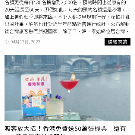
二波推出的
豪華商務艙
主菜「蝦籽雲吞撈麵」。（圖／魏妤
名額更從每日480名擴增到2,000名，預約時間也從原有的
靜攝）而
豪華商務艙
餐點則以四款精緻前菜作為序曲，包括
20天延長至60天，即便如此，每天的預約名額還是秒殺，
綿密又慢火蜜製入味的「糖芋頭」、以辣椒紅油為醬汁基底
加上暑假旺季即將來臨，不少人都提早規劃行程，深怕打亂
的「口水雞」，還有滋味甜脆清爽的「香滷蓮藕」與「陳醋
出國計畫。酷航也針對近半年航點銷售進行統計，公布解封
蘿蔔」，都是看似簡單、實則費工的功夫小菜；
豪華商務艙
後台灣旅客熱門旅遊國家，除了日、韓、泰始終位居台灣旅
主菜則將分批供應兩款暖心暖胃的廣式湯麵「芋頭鴨絲米
客最青睞的國家前幾名外，不少東南亞國家也有攀升趨勢，
繼續閱讀
04月13日, 2023
粉」、「蝦籽雲吞撈麵」，前者以芋頭創意取代原有的雪
據統計，有將近5成的民眾選擇印尼、馬來西亞的小島作為
菜，並以鴨骨架熬煮鮮甜高湯；後者則於每顆餛飩內紮實放
解封後的「第一站」，例如印尼的龍目島、或有著世界面積
入甜美蝦仁，雖然皮薄卻能鎖住內餡湯汁精華。最後再以廣
最大的佛教建築的日惹以及水肺潛水的朝聖地美娜多；此
式經典甜品「腐竹薏米糖水」與點心「酥皮焗叉燒包」做結
外，擁有四座國家公園的馬來西亞的美里，還可體驗最原始
尾，一款口感清香滑嫩，另一款則鹹甜交織，讓人念念不
的森林地貌，不難發現台灣遊客的旅遊目的已偏向深度體驗
忘。記者也提醒，
豪華商務艙
及豪華經濟艙旅客都可於出發
當地活動。有鑑於此，酷航也計畫增加飛往東南亞各國的航
前透過華航網站的網路獨享餐預選餐點。由SUNFRIEND
班，例如飛往印尼浮潛聖地的美娜多從一週3班提高到4班，
MOUTH操刀設計、星宇航空監製的「星宇航空凍乾冷萃咖
飛往富有石灰岩群山及碧綠茂盛熱帶雨林的蘭卡威從每週4
啡迷你杯」、「星宇航空蜂蜜鬆餅餅乾」及「星宇航空抹茶
班增加到7班。酷航至今已飛航71個航點，許多旅客也喜歡
拿鐵」。（圖／SUNFRIEND MOUTH提供）星宇航空蜂蜜
透過轉機順道造訪樟宜機場並來個新加坡一日遊，目前酷航
鬆餅餅乾。（79元，圖／SUNFRIEND MOUTH提供）另外
一週提供21班班機飛往新加坡，透過台北至新加坡每天3班
星宇航空也與SUNFRIEND MOUTH聯手推出全新企劃，把
的綿密航班銜接，方便旅客轉往東南亞小島或澳洲、雅典等
吸客放大招！香港免費送50萬張機票 還有
飛行時的感受變成三款充滿趣味的食品，包括「星宇航空凍
長程航點。即日起至2023年4月17日止，於酷航官網及合作