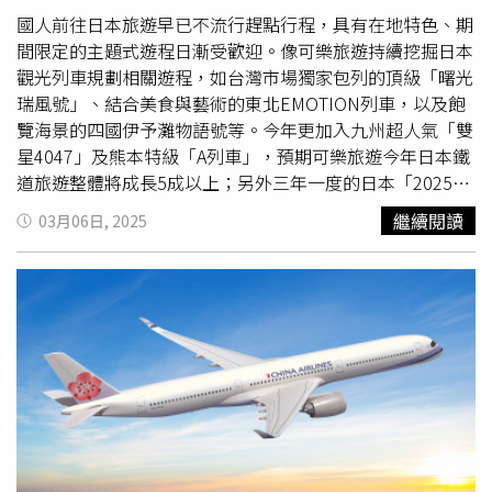
國人前往日本旅遊早已不流行趕點行程，具有在地特色、期
間限定的主題式遊程日漸受歡迎。像可樂旅遊持續挖掘日本
觀光列車規劃相關遊程，如台灣市場獨家包列的頂級「曙光
瑞風號」、結合美食與藝術的東北EMOTION列車，以及飽
覽海景的四國伊予灘物語號等。今年更加入九州超人氣「雙
星4047」及熊本特級「A列車」，預期可樂旅遊今年日本鐵
道旅遊整體將成長5成以上；另外三年一度的日本「2025瀨
戶內國際藝術祭」將於4/18登場，展期橫跨春、夏、秋三
繼續閱讀
03月06日, 2025
季，預計將吸引破百萬人次的全球旅客造訪。不妨把握日本
線上訂房平台樂天旅遊的3月住宿「SUPER SALE」，透過
全站折扣與天天限定優惠券，享最低26折的超值訂房優惠。
JR特級「A列車」自熊本站駛至三角站，旅客可飽覽御輿來
海岸的浪漫景色。（圖／可樂旅遊提供）先來說說可樂新推
出的日本九州列車主題遊程，以爵士樂曲命名的JR特級「A
列車」，內部使用大量彩繪玻璃及木質調設計，其中1號車
廂設有公共區域「A-TRAIN BAR」，旅客能在大片窗戶及沙
發區前，邊享用飲品邊欣賞御輿來海岸的浪漫景色。可樂旅
遊規劃「九州鐵道旅行-特級A列車5日」，可同時體驗A列車