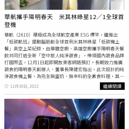
航空更邀請全民挑戰自己的創意指數，即日起至2023年5月
國泰航空、香港快運及香港航空等3間在地航空，分階段向
31日中午12點前（台灣時間），只要到官網活動專頁
全球多個市場送出合計共50萬張機票，吸引旅客訪港。旅發
華航攜手陽明春天 米其林綠星12／1全球首
（https://bit.ly/3KuffPo）回答2個與到紐西蘭旅遊的相關
局亦會攜手香港逾16,000間商店提供優惠，其中包括至少
登機
問題，最有創意的參與者即可獲得台北-奧克蘭的雙人來回
100萬份「香港有禮」旅客消費優惠券，訪港旅客可以憑券
經濟艙機票，另外還限量加贈國際線單程空中沙發，結果將
在指定的酒吧、餐廳和酒店享用免費迎賓飲品，或於交通工
華航（2610）積極成為全球航空產業 ESG 標竿，繼推出
於2023年6月15日在紐西蘭航空台灣官網公布。
具、餐飲、零售、商號及景點，兌換優惠。換上墨綠新裝的
「低碳航班」還動腦筋創全球首例米其林綠星「低碳機上
第六代山頂纜車於2022年下半年亮相，並增加了一些新體
餐」高空上菜紀錄，由華膳空廚、高雄空廚攜手陽明春天餐
驗。（圖／魏妤靜攝）3.展示全新體驗和盛事：近年全新落
飲共同打造全新「空中旅人純淨蔬食」，帶領國內蔬食品牌
成或完成升級的旅遊設施，為香港的旅遊元素增添色彩，從
打國際盃，12月1日起即開放乘客網路預訂。長期致力推廣
西九文化區的M+、香港故宮文化博物館，到第六代山頂纜
蔬食的陽明春天創辦人、董事長陳健宏指出，此次設計的純
車、海洋公園水上樂園、迪士尼樂園全新多媒體夜間城堡匯
淨蔬食機上餐，為完全無蛋奶、無辛料的全素食料理，其中
演—「迪士尼星夢光影之旅」，以及全面提升的維港海濱設
還使用兩款植物肉品牌OMNI（香港社企Green Monday）
繼續閱讀
11月30日, 2022
施及其他旅遊體驗等，相信能帶給旅客煥然一新的感覺。而
與NEO Foods（大成），希望藉己之力能擴大企業影響
香港今年還預計舉辦超過250個不同主題的大型盛事和節日
力，讓生活中實踐蔬食永續更加容易，將善待地球環境想法
活動，包括香港馬拉松、Clockenflap音樂節、巴塞爾香港
傳遞給更多人。華航空中商用品供應營銷處處長曹志芬表
展會（Art Basel）、博物館高峰論壇、香港國際七人欖球
示，華航持續力行「永續、環保、在地」精神，推出蔬食機
賽、香港美酒佳餚巡禮及香港跨年倒數等，展示香港的多元
上餐多年來從大數據觀察點餐率增進到14%，且世界蔬食風
魅力。有關「Hello Hong Kong」活動詳情，可上旅發局網
潮也非常盛行，因此主動邀請陽明春天共同推出系列機上獨