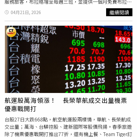
服務旅客，布拉格增至每週三班，並提供一個月免費布拉格
機場往返德國德勒斯登中央車站的接駁巴士服務，預估載客
繼續閱讀
04月21日, 2026
率約九成。根據CTWANT調查，華航馬拉松星光夜跑賽事路
線於大佳河濱公園，因此依規定名額最多8千名，也讓喜愛
夜跑的民眾手速儘早上網報名，去年即創下半天內報名額滿
紀錄。華航表示，凡華夏會員報名參加，半程馬拉松組完賽
後即獲贈2,100哩、漫遊健跑組1,000哩、親子星空組600
哩。使用中國信託華航聯名卡鼎尊無限卡付款可享報名費8
折優惠、中國信託華航聯名卡享85折優惠，中國信託全卡友
享9折優惠；所有完賽跑者現場更可參加機票及會員哩程抽
獎，包括長程線
豪華商務艙
及豪華經濟艙來回機票、華夏會
員哩程1萬哩等超過60項好禮。今年賽事仍推出跑步教練徐
國峰領軍的「華航馬拉松品牌訓練營」，將自8月開始透過
系統化課程與實戰訓練，協助不同程度跑者規劃訓練計畫。
航運股萬海領漲！ 長榮華航成交出量機票
華航集團 3 月份合併營收為 207.85 億元，刷新歷年單月最
優惠戰開打
高紀錄，其中，客運營收 126.12 億元，較上月成長
3.05%，較去年同期成長 26.45%；貨運營收 63.15 億元，
台股27日大跌668點，航空航運股兩樣情，華航、長榮航成
較上月成長 31.08%，較去年同期成長 7.09%，整體客貨營
交出量；萬海、台驊控股、建新國際等股價飛揚。春季旅遊
收表現亮眼。客運方面，適逢 3 月進入賞櫻旅遊熱潮，歐
除了機票優惠戰開打推出77折，還有機上餐、Team Tiger訂