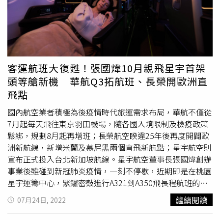
頁（www.discoverhongkong.com）查詢。東京晴空塔是
家料理「空中旅人純淨蔬食」，餐點將自 12 月 1 日起上
遊客造訪東京的熱門打卡點。（圖／©TCVB提供）另一方
線。華航空中商用品供應營銷處處長曹志芬（左）、陽明春
面，中華航空與TokyoTokyo則聯手出招，只要購買中華航
天創辦人、董事長陳健宏（左二）共同主持「空中旅人純淨
空的東京機票，即有機會獲得東京機票乙張或TokyoTokyo
蔬食」機上餐發表會。（圖／李蕙璇攝）有別於以往的東方
原創限定開運好禮！將日本航線列為重點主力的華航，繼與
素食餐點，台灣地區出發的全艙等旅客皆能品嚐純淨蔬食米
高檔餐廳東京「燈燈庵」合作，將日本宴請貴客最具代表性
其林綠星料理，
豪華商務艙
／商務艙、豪華經濟艙旅客可藉
客運航班大復甦！張國煒10月親飛星宇首架
的會席料理搬上
豪華商務艙
、商務艙之後，再接再厲與東京
由網路獨享餐或中式素食（VOML）預訂；經濟艙旅客則透
頭等艙新機 華航Q3拓航班、長榮開歐洲直
都合作，推出「買機票送機票」的優惠活動。華航這次與東
過特別餐中式素食（VOML）預訂。「空中旅人純淨蔬食」
飛點
京旅遊形象品牌「TokyoTokyo」攜手，凡於即日起～2/28
餐點將自 12 月 1 日起上線，
豪華商務艙
／商務艙以春天盛
期間下單東京機票且完成付款開票，即有機會抽到特獎「東
合沙拉揭開序幕，包含特製水果莎莎山藥細麵、黑豆胡麻秋
國內航空業者積極為後疫情時代旅運需求布局，華航不僅從
京來回經濟艙機票乙張」，還有多款精緻限定好禮送給買機
葵、松子味噌黃瓜及橙蜜香蘋石蓮花等繽紛前菜；主菜打破
7月起每天飛往東京羽田機場，隨各國入境限制及檢疫政策
票遊東京的朋友，包括頭獎5名，獲贈TokyoTokyo東京傳統
以往中式素食料理烹調思維，以松露炊飯搭配法式芥子醬新
鬆綁，規劃8月起再增班；長榮航空睽違25年後再度開闢歐
工藝「江戶切子玻璃杯」；二獎10名，贈送TokyoTokyo東
魚排，淺嚐入口回味無窮；湯品則是精選十多種珍貴中藥材
洲新航線，新增米蘭及慕尼黑兩個直飛新航點；星宇航空則
京傳統工藝「江戸木目込木偶招財貓」；三獎25名，可獲
熬煮而成的首烏養生湯。豪華經濟艙以水果莎莎松子味噌黃
宣布正式投入台北新加坡航線。星宇航空董事長張國煒創辦
瓜與橙蜜香蘋秋葵為前菜，搭配經濟艙四種隨機主菜如紅醬
TokyoTokyo東京傳統工藝「江戶小紋零錢包」。活動詳情
事業後雖碰到新冠肺炎疫情，一刻不停歇，近期即是在桃園
植物肉貝殼麵、白醬植物排藜麥飯、咖哩杏鮑菇燴飯及紅燒
可參考相關網址（https://www.ci-
星宇運籌中心，緊鑼密鼓進行A321到A350飛長程航班的轉
植物肉薑黃飯。華航機上提供多元化的餐飲服務，除全新上
tokyo.com/campaign/2023/），預計於活動結束後於3/10
型訓練，預計今年10月交機，飛回台灣第一架配備頭等艙新
繼續閱讀
07月24日, 2022
線的「空中旅人純淨蔬食」（中式素食-VOML）外，尚有西
前統一抽出並另行以Email或電話通知得獎人。
機。星宇航空已於7月中迎來第9架 A321neo 新機，
方素食、西式乳蛋類素食、印度素食、水果餐、嬰幼兒餐及
A330neo今年底前將再交付2架，並隨著新加坡邊境開放及