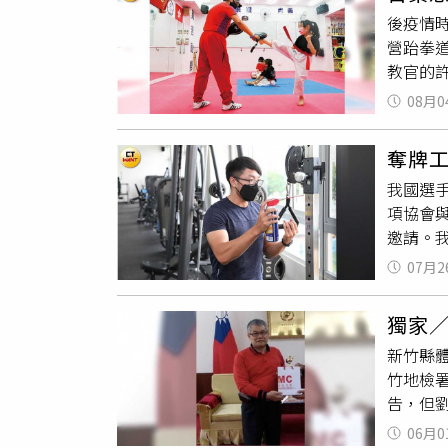
灣羽球
並發展
後疫情
何種角
營跆拳
加東奧
教官的
報告羽
同經營
演體育
08月0
內，忙
好的協
動筋骨
多、選
奪牌工
然可以復
費仍有改
我國選
有60
各協會
項協會
們採預
重視，
邀請。
擔薪水
助，可
為了什
年底前
各個單
07月2
遇，和
期間因
道。 
國足球
打出好
獨家
法》大
能蓬勃
新竹縣
障選手
竹地檢
低保障
告，但
因此部
害，現
委張火
06月0