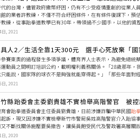
界注入新能量，讓台灣羽球在國際上持續發光發熱。記：總統蔡
「羽球外交」，讓世界看見台灣！
時代的台灣，儘管政府撒幣紓困，仍有不少受疫情重創的從業人
色？張：今年2月，蔡總統除了在府內表揚「2020年世界羽球聯
道館的業者許教練，不僅不符合紓困條件，在有條件復課下，預
的選手們。當時立下約定，選手們打出成績後，再來見一次總統
許教練，從事跆拳道教學已有30年，帶領過不少國手，以他的資
球發展現況，以及下一階段目標，包括爭取國際級場館、賽事，
4個跆拳道分館，疫情爆發後根本賺不到錢，只能吃老本。「降級
外交的重要角色。雖然政府近年投入體育的預算倍增，但我仍要
4日, 2021
著替4個國小低年級的小朋友量額溫、噴酒精，小朋友們隨即開心
會，在軟硬體設備和青少年國手培育等方面，政府應該多鼓勵和
。為了做好防疫措施，每個進入道館的孩子，都要先接受量體溫
手表現愈好的協會，負擔更重、更辛苦。此外，時下國手出國比
具人2／生活全靠1天300元 選手心死放棄「
課，但仍是零收入。「原本1個班約15至20人，根據中央人數
進空間。目前選手一天3餐最多只能申請20美元（約新台幣56
手參賽東奧的過程發生多項爭議，體育界人士表示，為避免總統
個學生，目前僅有20個學生復課。」許教練說，家長擔心染疫風
都得另外自籌，例如羽協增加到一天40美元。國手代表國家到各
與運動員之間明訂培訓公約，載明權利義務關係。「28歲那年，
收學費制，這2個月舊生課程仍在消化，新生也進不來，零收入還
前年選手出國比賽爭取積分，羽協自己找預算，額外補助選手膳食
我只能說，國家隊的球衣不是夠強就能穿得起。」「那些年面對
，這4間道館已辭去4個教練。「我們道館隸屬於
跆拳道協會
，沒
以不囿於傳統公務補助標準。《國民體育法》催化正向循環《國
麼？」幾經思索後，前橄欖球國手阿秉決定放下空泛的「國家榮
，4個分館會虧損將近300萬元，損失慘重！」許教練說，不過
項運動協會「服務選手至上」的定位，已經更加清楚，體育改革
6日, 2021
這次的「戴資穎經濟艙事件」，在在凸顯台灣的體育環境是何等
無法負擔員工的薪水，道館已辭去4個教練。（圖／王永泰攝）
在《國民體育法》加持和政府協助下，各個單項運動協會為選手爭
協會副祕書長焦佳弘說，民進黨前立委林靜儀面對此事件竟推稱「
成績獲得社會認同後，各方自然願意加倍付出讓體育環境愈來愈
／竹縣跆委會主委劉貴雄不實檢舉高階警官 被控
翻修後，即授予體育署監督、考核與輔導各單項協會的法源依據
發展，絕對是大家一起努力的成果，羽協只是其中一個角色。
體育會跆拳道委員會主任委員劉貴雄，日前涉嫌詐騙中華民國
跆
，重點是要透過『明文』規範政府、協會和運動員三方的權利義
署起訴，現又因涉嫌不實檢舉新竹市警局吳姓高階警官介入跆協
？如何導入雙方契約架構中？」有別於美國各單項協會經費來自
劉又不斷找關係施壓要吳撤告，讓吳員飽受民代及警政署高層關
分協會理事長由政治人物擔任，例如足協理事長是民進黨大老邱
依誣告罪嫌將劉起訴。劉貴雄被控於2018年間以替新竹縣長候
爐、現代五項運動協會理事長是前立委吳育昇。根據《國體法》
1日, 2020