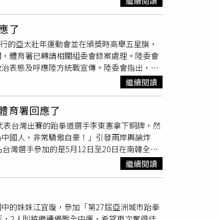
本案將於12月16日宣布最終判決。
繼續閱讀
）世界跆拳道大獎賽挑戰賽15日揭開序幕，首日
，深化社會主義核心價值觀和中華優秀傳統文化
率先傳出捷報，在決賽中以2比0擊退韓國好手吳瑞
傳播體育正能量。
應了
將踢53公斤級的她，這次轉戰57公斤級，決賽以
舉行的亞太壯年運動會並在頒獎時高舉五星旗，
隊單日第2金。值得一提的是，林唯均的媽媽劉昭晴是前
關，體育署已轉請相關組委會錄案處理。陸委會
今林唯均繼承衣缽，亮眼表現不輸母親。根據規
政治表態及呼應陸方統戰宣傳。陸委會指出，該
大陸太原舉行的世界跆拳道大獎賽的門票。
辦，開放個人報名，只要年齡超過30歲喜歡運動
繼續閱讀
旗幟升旗或歌曲播放之儀式。陸委會在此呼籲國
流活動時，不應配合陸方統戰宣傳或成為陸方統
體育署回應了
，代表台灣出賽的跆拳道選手李東憲拿下銅牌，然
為中國人，非常驕傲自豪！」引發兩岸輿論炸
台灣選手參加的是5月12日至20日在南韓全羅
A）授權舉辦，IMGA每4年舉辦1次世界壯年運
繼續閱讀
會、2023年坦佩雷歐洲壯年運動會、2024
際奧會（IOC）認可組織，籌辦賽會理念為實踐奧
旅遊交流的節日盛會，運動會是開放個人報名，
中的妹妹江宜璇，參加「第27屆亞洲城市跆拳
報名參加，並非以國家為組團參賽單位，也與各
盃，2人則將繼續備戰全中運，希望再次奪得佳
式。據悉，李東憲長期都在大陸工作，更於去年