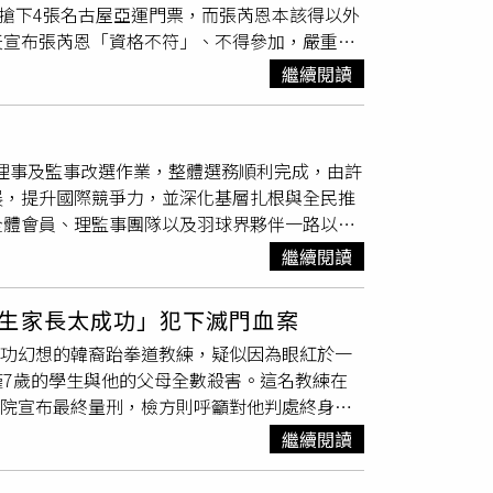
氣搶下4張名古屋亞運門票，而張芮恩本該得以外
的選手上場，30歲以上的選手卻被要求得全面
天宣布張芮恩「資格不符」、不得參加，嚴重打
最佳團體第三名。（圖／翻攝健民跆拳道舘總教練
道女子組在2026年亞錦賽表現優異，以2
贏得，他們在賽場上流汗拚搏，自掏腰包為光爭
繼續閱讀
）我國選手在蒙古烏蘭巴托舉行的亞洲跆拳道錦
被歸類為「自行參加」，名單並未報呈運動部，
10年的亞錦賽女子首金，62公斤級的21歲張
0多元，但選手自行詢價，發現同樣的行程只需4
，以沉著表現突破攻勢，最終2：1逆轉擊退對
明的報價資料，「還是基層選手只能被迫接
、理事及監事改選作業，整體選務順利完成，由許
畫面感動無數國人。而張芮恩成為名符其實的
交，卻因跆協內部的行政程序延誤，導致亞洲跆
展，提升國際競爭力，並深化基層扎根與全民推
布的「2026亞洲跆拳道錦標賽暨名古屋亞運資格
卻要求選手們自行承擔，行政失誤不見協會內部
全體會員、理監事團隊以及羽球界夥伴一路以來
亞運會決選前兩名的培訓選手，得以外卡身分，
「今天基層真正不滿的，不只是錢，而是公
工作，也共同見證台灣羽球近年在國際賽場持續
有參加總決選的資格，教練團5月27日同意參
經營基層的人被消耗，而該被監督的體制卻長年
繼續閱讀
選新任理事長，前任理事長張國祚（左）完成交
王薇嘉，和東京奧運跆拳道銅牌得主羅嘉翎一同
呼籲主管機關正視問題，也盼協會不要再讓基層
事長許安進長期投入台灣體育事務，具備豐富的
被「喊卡」，選訓委員於28日召開臨時會議，
管正在運動部開會，記者留下聯絡方式和問題，
生家長太成功」犯下滅門血案
、中華民國
跆拳道協會
理事長、中華民國健美健
本屆亞運採奧運量級分配，張芮恩在62公斤級
成功幻想的韓裔跆拳道教練，疑似因為眼紅於一
體育發展與國際交流。許安進表示，台灣羽球近
選拔前2名，依據亞運參賽辦法，同一隊伍有2名
7歲的學生與他的父母全數殺害。這名教練在
力，也帶動國內羽球運動風氣快速升溫，使羽球
7名，又比張早出賽，最終認定依亞跆盟的參賽
法院宣布最終量刑，檢方則呼籲對他判處終身監
劃更多國際賽事在台舉辦，進一步提升台灣羽球
原訂要到羅馬參加跆拳道大獎賽，想爭取積分
趙敏（Min Cho）一家人原本是韓國國籍，在移
與國際接軌。此外，也將持續擴大全民參與基
能做什麼」，讓張母心疼不已，決定為女兒發
繼續閱讀
角，成為當地小有名氣的成功人士，一家人的生
善且健全的羽球發展環境。許安進也向歷屆理監
訓會議結論為何會在24小時內透過臨時會議推
ta）一間名為「獅子跆拳道武術學校」的忠實學生。
與新團隊攜手合作，以團結精神推動台灣羽球持
是否又高到能在這麼短的時間內做出決策，「究