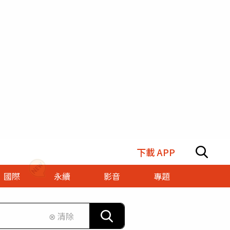
下載 APP
國際
永續
影音
專題
⊗ 清除