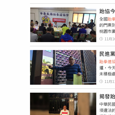
平詐騙
度和培
提起公訴
出國比
跆協
提出檢
全國
跆
罷免案
的門票
舉函導
桃園市
心理壓
趙安華
起訴，
11月1
罪。張
主委張
已對吳
民進
對他騷
跆拳道
全案偵
爐，今
未積極
事、「
11月1
華民國
理事長
揭發
新任理
中華民
目不清的
項違法
商議處