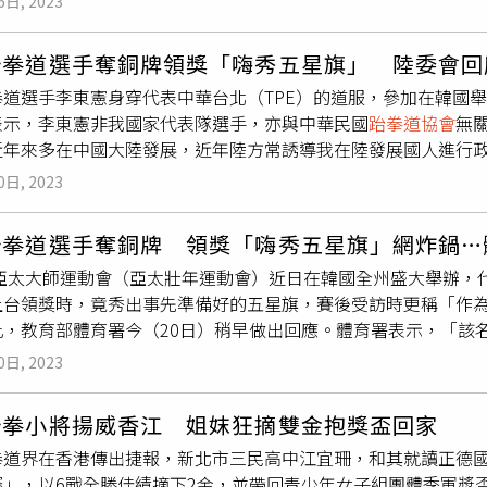
法律，謀殺成人最高可判終身監禁，兒童則為25年標準假釋期。
6日, 2023
唯均奪下57公斤級金牌。（圖／翻攝自中華民國
跆拳道協會
臉書
，加強跆拳道行業從業人員資格審查，強化行業監管和行風建設
58公斤級、女子49公斤級和57公斤級賽事。中華隊由莊天羽
樹立健康向上的行業文化，弘揚中華體育精神和奧林匹克精神，
跆拳道選手奪銅牌領獎「嗨秀五星旗」 陸委會回
o-rin Oh，音譯），搶下金牌。林唯均同樣躋身決賽行列，亞運
拳道選手李東憲身穿代表中華台北（TPE）的道服，參加在韓國
退越南選手陳氏映雪（Thi anh Tuyet Tran），搶下中華
表示，李東憲非我國家代表隊選手，亦與中華民國
跆拳道協會
無
國手，不僅是3屆亞錦賽金牌得主，還曾獲得2屆世運會金牌，如
近年來多在中國大陸發展，近年陸方常誘導我在陸發展國人進行
界跆拳道大獎賽挑戰賽各量級前2名的好手，將取得今年10月在
經國際奧會（IOC）認可之國際壯年運動總會（IMGA）授權舉
0日, 2023
由報名參加，並非以國家為組團參賽單位，頒獎典禮亦無代表團
同珍惜臺灣自由民主的生活方式及價值，赴陸發展或從事兩岸交
跆拳道選手奪銅牌 領獎「嗨秀五星旗」網炸鍋…
。
3年亞太大師運動會（亞太壯年運動會）近日在韓國全州盛大舉辦
上台領獎時，竟秀出事先準備好的五星旗，賽後受訪時更稱「作
，教育部體育署今（20日）稍早做出回應。體育署表示，「該名
的2023年亞太壯年運動會。該賽會是由國際壯年運動總會（IMG
0日, 2023
壯運），並於期間舉辦洲際運動會，包括2023年全羅北道亞太運動
蘭泛美壯年運動會、2025年雙北世壯運等。」由於IMGA為國
跆拳小將揚威香江 姐妺狂摘雙金抱獎盃回家
憲章中全民運動精神，讓世界各地人士藉著運動比賽，進行文化
拳道界在香港傳出捷報，新北市三民高中江宜珊，和其就讀正德國
齡超過30歲，喜歡運動，不論性別、種族、宗教信仰，均可自由
賽」，以6戰全勝佳績摘下2金，並帶回青少年女子組團體季軍獎
運動協會無關，頒獎典禮也沒有代表團旗幟升旗或歌曲播放之儀