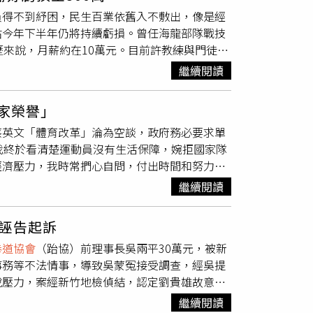
英文非常關心台灣羽球發展，羽協希望政府扮演
員得不到紓困，民生百業依舊入不敷出，像是經
盟年終總決賽」的得獎選手，也特別鼓勵即將參
估今年下半年仍將持續虧損。曾任海龍部隊戰技
，這個目標如今也實現了。當時我們曾向蔡總統
歷來說，月薪約在10萬元。目前許教練與門徒共
要讓台灣成為亞洲羽球發展中心，進而讓羽球扮
不解封」首日傍晚，許教練在台北市的分館
懇切呼籲，預算分配上必須適當調整。對於表現
繼續閱讀
地蹦蹦跳跳，在家裡悶了2個多月，總算能夠動
幫助，若一味齊頭式看待各協會，反而會讓做愈
。（圖／王永泰攝）然而，許教練心裡明白，雖
賽的機票、飯店補助算是比較足夠，但選手膳食
國家榮譽」
降載的規定，現在得控制在5人以內，這個分館原
0元），這項補助在歐美國家比賽是不夠的，因此
蔡英文「體育改革」淪為空談，政府務必要求單
險，加上小朋友無法打疫苗，招生實在不容易，他
地征戰，除了交通住宿，選手飲食營養也必須被
我終於看清楚運動員沒有生活保障，婉拒國家隊
會持續一段時間。三級警戒期間，由於無法負
費高達3百萬元。希望政府未來審核膳食補
經濟壓力，我時常捫心自問，付出時間和努力是
有營利事業登記證，所以無法申請補貼，預計今
民體育法》修法後，雖有部分仍須細膩處理，但
譽」，選擇乖乖上班。阿秉當年受到的國手待
他依然決定咬牙苦撐。許教練無奈地說，三級警戒
成效也漸漸彰顯，在在強化保護選手權益的力
繼續閱讀
荒唐。「主要歸咎於體育署的不作為！」中華民
取更多權益和福利，讓選手專注在比賽訓練上，
蔡總統管不到」，事實上，2017年《國民體育
好，形成正向循環。張國祚也同意，台灣羽球界
誣告起訴
，還增補一些細則，「現行的政府權力已足以保
拳道協會
（跆協）前理事長吳兩平30萬元，被新
務關係。國家對於運動員應該做到什麼程度的最
事務等不法情事，導致吳蒙冤接受調查，經吳提
對外募款，台灣單項協會資源大多是政府挹注，
說壓力，案經新竹地檢偵結，認定劉貴雄故意陷
義仁、
跆拳道協會
理事長為民進黨桃園市黨部主
選人楊文科招募政治獻金為由，向跆協理事長吳兩
規定，協會負責業務涵蓋運動教練、選手遴選制
繼續閱讀