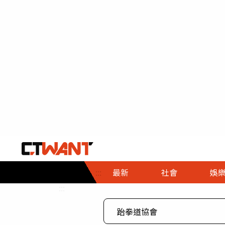
社會首頁
娛樂首頁
財經首頁
政
:::
最新
社會
娛
時事
即時
熱線
:::
直擊
大條
人物
調查
專題
３Ｃ