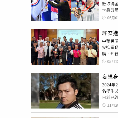
敵取得
練透露
卡身分
自費參賽
擊選手
葉錦舜
06月0
金、1
國，回
標賽成績
讓選手們
許安
芮恩同
萬90
中華民國
手，為
受？」
安進當
台灣之
拳道聯
廣。卸
賽（對
懲處負
的支持
於返國
平。」
05月1
締造亮
加，她
無人敢
棒，共
競爭亞
體育人
妄想
體育組
判定張
但至截
202
身協會
奪得冠
名學生
年在國
選手取
日前已
成為台
辦法確
禁、不得
的國際
以站上
11月2
民澳洲
礎，提
聲。「
活頗為富
事、教
翻，而