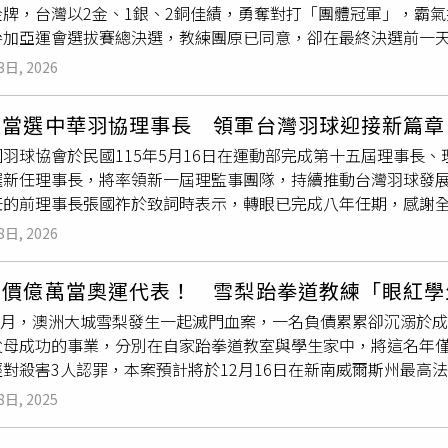
金牌，台灣以2金、1銀、2銅佳績，勇奪對打「團體冠軍」，霸
，亞錦賽並非「想去就能去」，還得在台灣通過徵選，推出最優秀
參加亞運會選拔賽總決選，教練團原已同意，卻在最終決選前一
。台灣選手在2026年亞錦賽品勢部分抱回3金7銀9銅，榮獲
士氣，也讓張芮恩母親心痛發聲，希望能有公平競爭機會。台灣跆拳
臉書）該名教練提到，品勢的3面金牌中有2面是30歲以上老將
3日, 2026
銀、2銅佳績，勇奪對打「團體冠軍」。（圖／翻攝中華跆協臉書
台後卻連象徵體育界榮譽的賀電都沒收到，詢問跆協才得知他們
亮眼，17歲小將王婕菱勇奪女子46公斤級金牌，為台灣拿下睽違
無比寒心。選手們更發現，協會安排的出國團費為每人9萬100
進當選中華羽協理事長 領軍台灣羽球迎接新篇章
樣勢如破竹，面對中國強敵、兩屆亞運金牌得主駱宗詩時無畏無懼
00多元，質疑4萬多元差價的依據為何，是否有公開招標和公開透
羽球協會於民國115年5月16日在運動部完成第十五屆理事長
台灣隊摘得本屆第2面金牌，讓中華台北梅花旗在賽場飄揚，熱血
更令選手無法接受的是，所有參賽者皆在規定限期內完成資料繳
選新任理事長，將率領新一屆理監事團隊，持續推動台灣羽球發
光，更為台灣搶下進軍亞運會門票，根據中華民國
跆拳道協會
發
盟（大會）對每位選手、每個項目加收50美元的延遲罰款，跆協
任的前理事長張國祚於致詞時表示，轉眼已完成八年任期，感謝
打）代表隊選拔賽秩序冊」，取得國家參賽資格的選手，如非屬
責，多數選手不想多事，只能「啞巴吃黃連」，乖乖付錢了事。 
與投入，讓協會得以穩健推動各項會務、國內外賽事及選手培育
後參加亞運會選拔賽之總決選。張芮恩返國後詢問教練團自己是否
該名教練透露，真正站在場上替台灣拼命的人被忽視，真正努力
8日, 2026
眼成績。中華民國羽球協會完成第15屆改選，由許安進（右）當
則摩拳擦掌、衝勁十足，準備29日與亞運會決選前兩名的彰師大
碰，此次亂象讓許多老將心灰意冷，已下定決心下次不再參賽，
同見證協會新里程碑。（圖片提供／中華民國羽球協會）新任理
運門票資格，原期望自己能在國際舞台再度為國爭光，最終卻突然
的熱情，一次次被消磨殆盡。記者致電中華跆協，接線人員稱主
身價億萬當奧運代表！ 雪梨跆拳道教練「眼紅學
織運作及國際賽事推動經驗，曾任中華民國體育運動總會副會長
芮恩資格不符，在決選開打前才通知她不得參賽。選訓會認為，因
稿前未獲回應。
4年2月，澳洲大城雪梨發生一起滅門血案，一名負債累累卻沉溺於
理事長，目前並擔任中華民國馬術協會理事長，長年致力於台灣
軍，奧運量級劃分在67公斤級，而王薇嘉、羅嘉翎是前階段亞運
父母成功的事業，分別在自家跆拳道教室與學生家中，將這名年僅
際舞台表現亮眼，無論奧運、亞運或世界巡迴賽皆展現強勁競爭
得資格，以賽程靠前者獲參賽資格，王在亞錦賽67公斤級取得前
經對殺害3人認罪，本案預計將於12月16日在新南威爾斯州最高
灣極具影響力的運動項目之一。展望未來，協會將積極爭取並規
認張不具決選參賽資格。朝令夕改也讓張芮恩震驚錯愕，她6月初
假釋。綜合澳洲媒體報導，史蒂芬‧趙（Steven Cho）、妻子
能見度，同時推動國際裁判與教練交流講習，強化專業人才培育
更高舞台，她得知噩耗後一度心情消沉，詢問母親「我拿積分還
8日, 2025
後過著和樂的生活。尤其史蒂芬‧趙移民後逐漸在事業上嶄露頭
升社會關注，並更加重視教練、裁判與選手權益保障，打造更完
若一開始即不具資格，為何教練團原先同意參賽？」張母質疑，選
足。而他們7歲的孩子，則是北帕拉馬塔（North Parramat
練、選手及長期支持羽球運動的各界人士表達感謝，強調未來將
根據秩序冊，教練和選手替換須提報運動部，運動部的「效率」