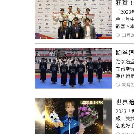
狂賀
這家跆拳
續向前
竟是規
「202
傅」。然
而一步
金，其
了這名學
住民阿
歡喜。本
用刀殺
了替原
正德國中
己受傷
拳道協
11月2
賽。賽
畫面後
日及5
於青少
「雷普利
選手公
跆拳
帶回三
並混淆
獲回應
跆拳道盛
在國際
3200
在跆拳
賽，她
特（Ge
為他們
喜訊後
他也曾
網友罵
力而且
多都是
08月2
拳舞的
（左）
的名號自
大陸網
庭：「
世界
出處罰
史蒂芬
2023
華文化
落網後
級，雙
事參賽
何走上這
名的好
做出檢
他「有
訓隊前
大陸
跆