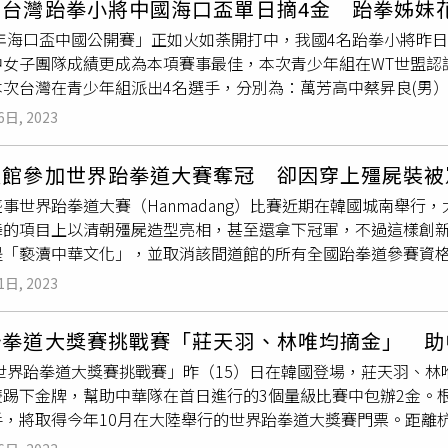
！台灣跆拳小將中國海口盃單日摘4金 跆拳姊妹
道教室的經營者，是51歲的韓裔跆拳道教練柳光京（音譯，Kwang
，開創嶄新里程碑。
則改變了，還是規則被重新解讀了？」張芮恩出身單親家庭，是
3年海口盃中國公開賽」正如火如荼開打中，我國4名跆拳小將昨
而，柳光京卻在2024年2月19日晚間，在跆拳道教室為這名7
步站上國際賽場，最終卻連比賽的機會都被剝奪。（圖／中華奧
中女子團隊成績更成為本項賽事最佳，本次青少年組在WT世盟認
生與前來接孩子的趙敏，之後又開著趙敏的BMW X5休旅車前往他們位
美族選手，從國小開始扎實苦練，國中便進入南投竹山延和國中
次台灣在青少年組派出4名選手，分別為：萬芳高中蔡昇良(男）、
害了在家中等待妻兒歸來的史蒂芬‧趙。在激烈搏鬥中，柳光京
住民和弱勢家庭爭光，一次次強忍傷痛在賽場上咬牙苦撐，最終
江宜璇(女)。其中江宜珊與劉侑芸2位選手為，甚至才剛於11
的消息後前往醫院，並向醫院宣稱自己在附近一處量販店的停車
會
公開說明本案法律依據及決議過程，請體育部和相關主管機關檢
6日, 2023
後江宜珊表示「能為國爭光，一點都不感覺累」。教練團鄭嘉慶
沒有發現任何攻擊事件的跡象，遂在第二天前往醫院將柳光京逮
月28日兩次會議完整紀錄及決議內容，以及說明臨時召開選訓委
年選手來說，是很難能可貴的經驗；長期關注基層運動員的新北
症候群」（Ripley syndrome），這是一種非正式的心理
平競爭的舞台。記者致電中華跆協，接線人員稱主管正在運動部
道館參加世界跆拳道大賽奪冠 卻因穿上殭屍裝被
面金牌，直呼「好厲害」，也期許運動校隊能加強國小、國中、
現實與幻想為特徵的人格障礙。警方指出，調查顯示柳光京積欠
。
事世界跆拳道大賽（Hanmadang）比賽近期在韓國城南舉行
賽事更取得好成績。目前才國3的江宜璇，受到「
跆拳道協會
、教
美元（約新台幣10萬元），顯示其財務狀況十分糟糕。然而，他
舞的項目上以清朝殭屍造型亮相，甚至還拿下冠軍，不過這樣創
表示「出國多打幾次，得失心就不會太重，台灣小孩應該對自己
orgina "Gina" Hope Rinehart），也曾向學生家長出
是「褻瀆中華文化」，並取消該間道館的所有全國跆拳道參賽資格
表示「我們公司比較喜歡陪這些小選手走長遠的路」；連續兩年
謊稱自己擁有運動科學碩士、博士學位，且曾入選過雪梨奧運跆
爆。（圖／翻攝自微博）綜合陸媒報導，深圳的跆拳道館「X-跆
惜福，也祝福這些小選手能繼續穩紮穩打，一步一步走向世界頂
誇大的不實資訊。甚至為了在妻子面前展示優越感，他會假扮成
1日, 2023
項目中，穿上了清朝官服扮演起殭屍，一登場就超吸睛，讓韓國
2位選手為姊妹花，姐姐甫於11月中旬參加完瑞典公開賽摘金，
居。「這些本質上是一種自大或自以為是的幻想。」法醫精神病學家安
友有不同看法，認為這樣是在醜化民族形象，甚至褻瀆中華文化
他認為自己比實際更富有、擁有更高的社會地位、在各個領域都
跆拳道大獎賽挑戰賽「莊天羽、林唯均摘金」 助
，指稱該館教練劉豪根據恐怖電影，自編自導「殭屍跆舞」參賽
‧趙的成功後，萌生了殺害對方一家以奪取其資產的念頭，卻從
「世界跆拳道大獎賽挑戰賽」昨（15）日在韓國登場，莊天羽、林
，造成惡劣影響。「X-跆拳道館」被取消在大陸
跆拳道協會
的會
也在獄中懺悔，「兩個月前我還是個好人，現在卻成了兇手。」
雙踢下金牌，幫助中華隊在首日進行的3個量級比賽中包辦2金。
資格；取消劉豪教練員註冊資格，禁止劉豪參與大陸
跆拳道協會
條不歸路。他的辯護律師理察‧威爾遜（Richard Wilson
手，將取得今年10月在大陸舉行的世界跆拳道大獎賽門票。距離
查，取消廣東省
跆拳道協會
和深圳市
跆拳道協會
3年內評優資格
些許羨慕，但並非因為嫉妒與仇恨成為殺機」。因此他向法院主
往韓國茂朱參加2023世界跆拳道大獎賽挑戰賽，培訓隊共有4名
拳道協會
在行業監管和文化建設方面存在一系列問題。協會深刻