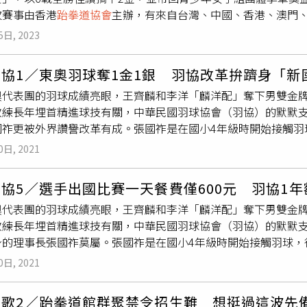
次賽事由香港
跆拳道協會
主辦，有來自台灣、中國、香港、澳門、
加入共產黨，很少回到台灣，他於2017年在馬來西亞參加世界
訓派出兩位選手參賽就帶回團體季軍獎盃，讓我國跆拳道實力再
上頒獎台。對此，體育署強調，「該得獎選手是以個人名義報名
5日, 2023
次，感謝許多贊助商默默的支持，讓她可以與正德國中的妹妹江
無關。」
北市議員鄭宇恩長期關心基層運動員，她表示，看到新北市選手
協1／東奧羽球奪1金1銀 羽協改革拚躋身「新
企業透過「體育運動贊助資料庫媒合平臺」對運動員提供贊助，
奧代表團的羽球成績亮眼，王齊麟和李洋「麟洋配」奪下男雙金
更多有利條件是議員與市政府部門持續共同努力的方向。贊助商
教練長年埋首精進球技有關，中華民國羽球協會（羽協）的默默
己看到這對姊妹平常的努力，也看到她們想為國爭光的渴望，希
國祚更被外界讚譽改革有成。張國祚是在國小4年級時開始接觸羽
台灣企業其實可以做得更多。回國之後，江家這對姊妹還要繼續
台北商業大學），一直都是校隊成員，後來他雖投入商場，仍持
珊，今年將要挑戰她的第三金。去年剛拿下全國青少年錦標賽金
0日, 2021
感動之餘也積極推廣跆拳道，成為中華民國
跆拳道協會
副理事長
運第一金。兩位女將的父親江亘松表示，運動員的培養是一條很
。當年參選時，張國祚憑藉一股改革熱忱，頻頻親赴各縣市向選
員、政府當後盾，選手的努力將會更容易轉換為一面又一面的獎
協5／選手出國比賽一天餐費僅600元 羽協1年
上羽協理事長半年後，他信守「《國民體育法》修法後就改選」
奧代表團的羽球成績亮眼，王齊麟和李洋「麟洋配」奪下男雙金
動員理事。事實上，各個單項協會以往均由「資深」理事把持，
教練長年埋首精進球技有關，中華民國羽球協會（羽協）的默默
條規定，現任或曾任國家代表隊之運動選手理事，不得少於全體理事
身的理事長張國祚莫屬。張國祚是在國小4年級時開始接觸羽球，
選，戴資穎順利出線成為首位運動員理事，新人新局令外界耳目
商業大學），一直都是校隊成員，後來他雖投入商場，仍持續參
們加油，戴資穎等選手奮戰不懈的精神，讓台灣人看了很揪心，也
0日, 2021
感動之餘也積極推廣跆拳道，成為中華民國
跆拳道協會
副理事長
口急速增長至300多萬人，是單項運動中參與人口最多的。張國
。張國祚（以下簡稱「張」）接受本刊專訪（以下簡稱「記」）
於改善羽球環境至關重要，他籲請政府強化軟硬體設備，挹注更
歌2／跆拳道館群聚禁令招生難 想挺過這波先備