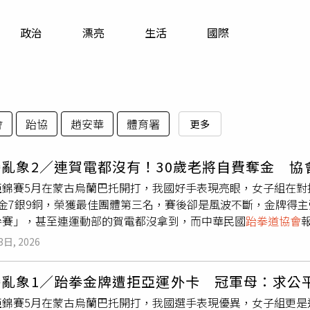
寵物
政治
漂亮
生活
國際
運勢
運動
」
梅酒
會
跆協
趙安華
體育署
更多
亂象2／連賀電都沒有！30歲老將自費奪金 協
亞錦賽5月在蒙古烏蘭巴托開打，我國好手表現亮眼，女子組在對
3金7銀9銅，榮獲最佳團體第三名，賽後卻是風波不斷，金牌得
參賽」，甚至連運動部的賀電都沒拿到，而中華民國
跆拳道協會
美元的延遲罰款，讓老將們寒心不已，直言「下次不來了」。台灣
3日, 2026
代表處代表王凱右還親自頒發賀電，30歲以上好手卻沒收到這份
為世界跆拳道聯盟(WT)、亞洲跆拳道聯盟(ATU)及國技院會員
賽亂象1／跆拳金牌遭拒亞運外卡 冠軍母：求公
競技人才外，還負責全台段級數鑑定及舉辦全國性錦標賽，我國
亞錦賽5月在蒙古烏蘭巴托開打，我國選手表現優異，女子組更是
能參加，此次亞錦賽卻是亂象不斷。「我們穿國家的隊服為台灣