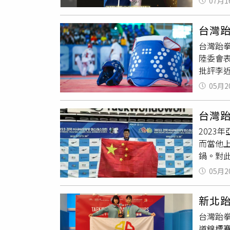
威爾斯州
07月1
慈。林
查整改
舉行男子
教育，
台灣
琳（Se
台灣跆
2比0擊
陸委會
跆拳道
批評李
定，世
賽事係由
05月2
均可自
人，共
台灣
戰樣板
202
而當他
鍋。對此
北道舉行
05月2
動會（世
年克利夫
新北
林匹克
台灣跆
只要年
道錦標
國單項