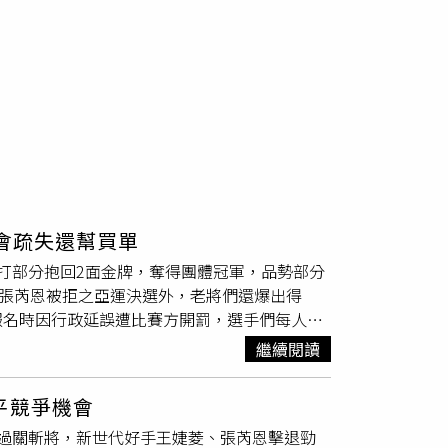
會疏失還幫買單
打部分抱回2面金牌，奪得團體冠軍，品勢部分
主張芮恩被拒之亞運決選外，老將們還爆出得
報名時因行政延誤遭比賽方開罰，選手們每人竟
在2026跆拳道亞錦賽成績亮眼，駐烏蘭巴托台
繼續閱讀
殊榮。（圖／翻攝中華跆協臉書）中華民國
跆拳
，唯一認可在台灣推廣跆拳道業務之單位，除推廣
平競爭機會
選手如要爭戰國際賽事，往往還得經過跆協推薦
過關斬將，新世代好手王婕菱、張芮恩擊退勁
爭取榮譽，自費外連賀電都沒有。」不願具名教