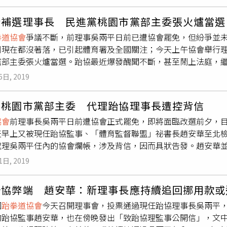
30萬元，事後吳兩平因沒有拿到抵稅收據而向縣府查詢，全案才
訓計畫，以及舉辦競賽、建立年度運動競賽季節制度，並負責國
。至於新竹市警局吳姓高階警官提告劉貴雄誣告案，根據起訴書指
賽必須透過協會，因此選手職涯幾乎與協會脫離不了關係。
今補選理事長 民進黨桃園市黨部主委張火爐當選
舉，虛構事實誣指吳員以高階警官身份干涉跆協行政事務、恐嚇
拳道協會
爭議不斷，前理事吳兩平日前已遭協會罷免，但紛爭並
、向新竹縣體育會理事長施壓要求撤換主委劉貴雄、製作跆協公文
到現在都沒著落，已引起體育署及全國關注；今天上午協會舉行
致吳員接受新竹市警局督察科調查，後因查無具體實證而簽結，
黨部主委張火爐當選。跆協最近爆發醜聞不斷，甚至鬧上法庭，
力，甚至已影響升遷，因此吳員具狀提告劉貴雄誣告。根據了解
日前質疑前理事長吳兩平未依職責涉嫌挪用協會款項，他到台北
因此他被吳員提告後，一方面尋求民代及警政署高層施壓，一方
6日, 2019
火爐今天上午順利當選跆協理事長，但能否順利擺平協會紛
火爐連續直接找吳員協調，希望吳員撤告。由於吳員多次接獲來
員工作及生活造成極大困擾，因此吳員曾具狀將他所受到各方壓
黨桃園市黨部主委 代理跆協理事長遭控背信
擾。檢方調查時，劉貴雄坦承檢舉行為，但辯稱「是聽說的」，
協會
前理事長吳兩平日前遭協會正式罷免，即將面臨改選前夕，
結後依誣告罪嫌將劉提起公訴。
天早上又被現任跆協監事、「體育監督聯盟」祕書長趙安華至北
處理吳兩平任內的協會爛帳，涉及背信，因而具狀告發。趙安華
體育監督聯盟」祕書長趙安華今早至北檢按鈴告發代理理事 長張
1日, 2019
跆拳道協會
今年10月26日召開理事會，與會理事投票通過罷免
遭罷免成功事例，而副理事長張火爐11月8日帶領理、監事赴跆協
跆協弊端 趙安華：新理事長應持續追回挪用款或
事長止。趙安華表示，去年6月跆協在召開臨時監事會議前，他掌
國
跆拳道協會
今天召開理事會，投票通過現任跆協理事長吳兩平
事證，認為吳及余姓祕書長應分別賠償跆協900萬、200萬元
的跆協監事趙安華，也在傍晚發出「致跆協理監事公開信」，文
理事宜。其中余願賠償溢領10萬差旅費並辭職，但張火爐表示不