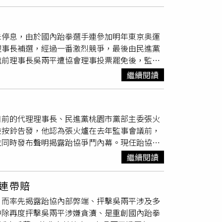
爆發，新竹地檢署日前依詐欺取財罪嫌將劉貴雄
際體育交流活動等，更重要的是，選手代表台灣
出，劉於2019年10月4日具名向新竹市警局
及施壓跆協的理事不得支持「跆協理事長吳兩平
未停息，由於國內跆拳選手連參加明年東京奥運
及官網聲明等4項不法情事。由於劉貴雄的檢
理事長補選，經過一番激烈競爭，最後由民進黨
但吳員期間備受非議及面臨可能遭受懲戒處分的
繼前理事長吳兩平遭協會理事投票罷免後，監事
，劉貴雄因自知不實檢舉的事證明確，恐遭檢方
地檢署也同時告發代理理事長張火爐涉嫌背信
面尋求跆協現任理事長，也是民進黨桃園市黨部
繼續閱讀
爭，仍有待觀察。
自警政署高層及所屬單位長官的「關切」電話，
力的情況呈報檢方，希望檢察官告誡劉貴雄勿再
「可能是我用詞不當」等語，但不被檢方採信，
目前的代理理事長、民進黨桃園市黨部主委張火
檢按鈴告發，他認為張火爐在去年監事會議前，
並同時發布聲明揭露跆協爭鬥內幕。現任跆協監
火爐涉嫌背信。（圖／讀者提供）根據了解，中
繼續閱讀
現任理事長吳兩平，創下首位奧亞運特定體育團體
辦公室接管，暫時代理理事長一職至16日選出
連帶賠
握吳兩平上任半年，讓跆協透支千餘萬元，帳
，而率先揭露跆協內部弊端、抨擊吳兩平涉及多
，並自行辭職下台，張火爐邀他及吳、余等人共同
中除再度抨擊吳兩平涉嫌貪瀆、是重創國內跆拳
用賠，吳則否認並不願辭職。趙安華稱，張當場