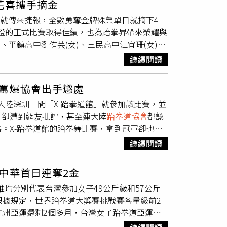
花喜攜手摘金
 Kyung Yoo），他被學生們尊稱為「獅子師
原住民阿美族選手，為替原住民和弱勢家庭爭光
日就傳來捷報，全數勇奪金牌殊榮單日就摘下4
歲學童舉行了黑帶綬帶儀式後約1個小時內，勒死
會提供）張母表示，張芮恩出身單親家庭，是原
證的正式比賽取得佳績，也為跆拳界帶來榮耀與
於寶琴山（Baulkham Hills）的住家，
，在金牌教練朱建安的指導下奠定深厚基礎，為
平鎮高中劉侑芸(女)、三民高中江宜珊(女)、
自己也被史蒂芬‧趙用刀刺傷，柳在告訴妻子自
卻連比賽的機會都被剝奪。張母呼籲中華民國
跆
月中旬參加完瑞典公開賽摘金，隨即又赴中國參
場遭搶匪襲擊。不過當地警方調閱該處的監視器
視本次選訓程序是否合法合規，並公布5月27
繼續閱讀
教練表示，出國參加公開賽，適應各國打法，對
捕。根據當地警方事後調查，柳光京疑似患有
員會之法源依據及程序合法性，希望能還給所有
市議員鄭宇恩，聽聞淡水區選手一個月出國兩次
學診斷說法，是一種以極度追求身分地位、持續說謊
開會，記者留下聯絡方式和問題，但至截稿前未
罵爆協會出手懲處
高中三級銜接的政策，讓台灣的青少年選手繼續
跆拳道教室的租金許久，且積欠信用卡債超過
，大陸深圳一間「X-跆拳道館」就參加該比賽，並
練團、贊助商、學校」幫忙，今年已6度赴外參
不僅曾向他人宣稱自己認識澳洲首富吉娜‧萊因哈
新卻遭到網友批評，甚至連大陸
跆拳道協會
都認
有信心」；而她本次的贊助廠商捕夢網科技得知
示過豪宅與藍寶堅尼超跑的照片，宣稱是自己所有。此外，
。X-跆拳道館的跆拳舞比賽，拿到冠軍卻也被
提供贊助的趙永弘總經理則說「這些小孩都很努
拳道代表隊，不過事後被澳洲
跆拳道協會
踢爆大
拳道館」參加世界跆拳道大賽，創意滿滿的在跆
尖的競技舞台」。其中江宜珊（右）與江宜璇
重要人物向自己寄送電郵，有時還以「柳教授」
繼續閱讀
觀眾哄堂大笑，甚至拿下了該項目的冠軍。不過
隨即赴又中國參賽再度摘金。（圖／翻攝畫面）
德魯‧埃利斯（Andrew Ellis）告訴法
，造成惡劣影響。大陸
跆拳道協會
就對其道館做
取得了更大的成功。」檢方認為，柳光京在看到
中華首日連奪2金
。該表演宣揚遺風陋習，醜化民族形象，褻瀆中
未制定任何實際的計畫將其實現。柳光京本人在
唯均分別代表台灣參加女子49公斤級和57公斤
員資格，級位考試考點資格和全國跆拳道相關賽
他坦承心中充滿羞愧與悲傷，但解釋不出自己為
根據規定，世界跆拳道大獎賽挑戰賽各量級前2
舉辦的培訓比賽等活動；責令廣東省
跆拳道協會
）則反駁檢方指控「出於嫉妒與仇恨」的動機，承認
杭州亞運還剩2個多月，台灣女子跆拳道亞運培
。並認為，此事件影響惡劣、教訓深刻，暴露出
張應給予其最低假釋期，而非終身監禁。依新南
好手參賽，包括莊天羽、林唯均、張芮恩、潘韵
反思、汲取教訓，將對全國跆拳道館進行全面清