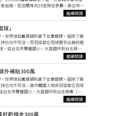
新加坡、尼泊爾等共19支隊伍參賽，新北市的
俱樂部跆拳道組織大賽，獲得品勢銅牌後就曾拿著
次受到肯定。江宜珊表示，最近四個月已經出國
參加，非我國家代表隊選手，也與中華民國
跆拳
繼續閱讀
宜璇，在中學階段就可以開始累積國際賽事經
獲得佳績倍感光榮，在這份榮耀的背後，我們看
國球」
讓許多不可能的事情都變得可能。如何為基層選
牌，世界球后戴資穎則拿下女單銀牌，這除了與
巨一科技董事長廖偉釧也被姐妹倆的努力感動，
支持也功不可沒，而羽協首位羽球選手出身的理
望能盡棉薄之力讓台灣選手出國站上頒獎台，也
球，從台北市雙蓮國小、大直國中到台北商專
備戰三月中的全中運，目前已經全國二連霸的姐
續參加業餘羽球隊。看到兒子學跆拳道的滿腔熱
牌與世界少年盃國手的妹妹江宜璇，也將挑戰她
繼續閱讀
，後來在羽球界同儕勸進下，決定轉戰參選羽協
漫長的路，尤其是要走向國際，但是有企業、校
手和教練說明自己的理念與政見，最終成為黑
牌。
額外補貼300萬
的承諾，並成功續任理事長，同時戴資穎也當選
牌，世界球后戴資穎則拿下女單銀牌，這除了與
沒有現任運動員參與，修正後的《國民體育法》
支持也功不可沒，其中關鍵人物非羽協首位羽球
總額1/5。張國祚找了戴資穎和周天成等一線
從台北市雙蓮國小、大直國中到台北商專（現
一新。東奧期間，台灣不分黨派和族群，都一起
加業餘羽球隊。看到兩個兒子學跆拳道的滿腔熱
深化國人對羽球的信心。台灣近2年來，羽球
繼續閱讀
，後來在羽球界同儕勸進下，決定轉戰參選羽協
祚表示，選手在東奧寫下歷史最佳成績的時間
，談起對羽協與羽球的未來期許，期盼能夠替台
多資源在青少年身上，讓羽球躋身「新國球」，
好虧損金300萬