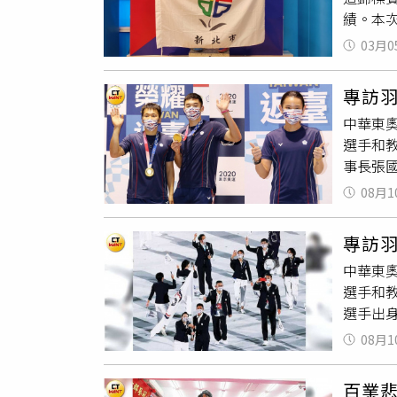
績。本
7月1日
頭前跆
五星旗
03月0
比賽三
道協會
驗。新
專訪羽
到本土
中華東
手創造
選手和
表示自
事長張
顯示了
（現為
姐江宜
08月1
血，他
的全中
理事長
園、議
專訪羽
馬。當
中華東
成為運
選手和
第39
選手出
選手參
為台北
為選手
08月1
血，他
運動人
理事長
點，對
百業悲