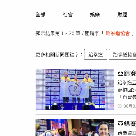
人物
汽車
全部
社會
娛樂
財經
專欄
房產新勢力
顯示結果第 1 ~ 20 筆 / 關鍵字「
跆拳道協會
更多相關新聞關鍵字：
跆拳道
跆拳道協
亞錦賽
跆拳道
更抱回
「自費
得付50
06月0
北經貿
道協會
亞錦
和培訓
跆拳道
報名才