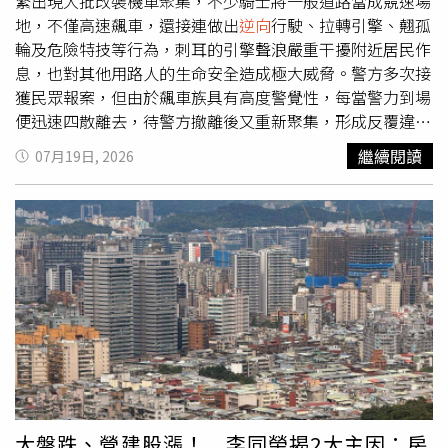
裁罰15萬元；另有闖紅燈1800元、
逆向
行駛900元、牌照吊
繁出現大批改裝機車聚集，不少騎士將一般道路當成競速場
扣期間行駛3600元等違規，合計裁處罰鍰新臺幣15萬6300
地，不僅高速飆車，還接連做出
逆向
行駛、拉轉引擎、翹孤
元。三峽分局呼籲，民眾停放車輛後務必養成熄火、拔除鑰
輪及危險特技等行為，刺耳的引擎聲浪嚴重干擾附近居民作
匙及確認上鎖之習慣，切勿因一時疏忽而給予不法分子可乘
息，也對其他用路人的生命安全造成極大威脅。警方多次接
之機。三峽分局也將持續加強竊盜案件查緝及巡邏勤務，全
獲民眾報案，但由於飆車族具有高度警覺性，每當警力到場
力維護轄區治安與民眾財產安全。
便迅速四散離去，待警方撤離後又重新聚集，形成反覆違法
的情況。警方為徹底遏止這股危險飆車歪風，隨即成立專案
繼續閱讀
07月19日, 2026
小組，透過監視器畫面、網路情資及相關影像蒐證，逐步掌
握涉案成員身分及聚集模式。調查發現，部分車輛不僅非法
改裝排氣管製造巨大噪音，還涉嫌使用變造車牌、遮蔽車
牌，甚至刻意配戴口罩掩飾身分，以規避警方查緝。經過長
時間蒐證後，警方於本月初同步前往雙北及桃園等地執行拘
提行動，成功逮捕邱姓等12名涉案嫌犯，並查扣3輛涉嫌非
法改裝及使用變造車牌的機車作為證物。警方表示，嫌犯到
案後坦承，部分是事先相約聚集競速，也有人因臨時起意加
入飆車行列。全案訊後依《刑法》公共危險罪移送新北地檢
署偵辦。此外，警方也依《道路交通管理處罰條例》，針對
使用變造車牌、遮蔽車牌、非法改裝車體及排氣設備、危險
駕駛、
逆向
行駛、無照駕駛等多項違規，共開出77張罰單，
大盤跌、營建股漲！ 李同榮揭2大主因：房