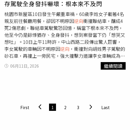
存駕駛全身發抖嚇壞：根本來不及閃
危險駕駛並衝撞執法人員，已對公共安全造成重大危害，偵
查終結後依公共危險、妨害公務及傷害等罪嫌提起公訴。
桃園市新屋區10日發生午嚴重車禍，60歲李姓女子載著4名
親友前往餐廳用餐，卻因不明原因
逆向
衝撞聯結車，釀成4
死2傷悲劇，聯結車駕駛驚恐回憶，稱當下根本來不及閃，
他至今仍是餘悸猶存、全身發抖，想到案發當下仍「想哭又
想吐」。10日上午11時許，中山西路二段傳出驚人巨響，
李女駕駛的車輛因不明原因
逆向
，衝撞對向胡姓男子駕駛的
砂石車，再撞上一旁民宅，強大撞擊力道讓李女車輛成為廢
鐵，玻璃和零件散落一地，場面怵目驚心。而根據當時的畫
繼續閱讀
06月11日, 2026
面，李女原是正常行駛，卻突然
逆向
開進胡男的車道，而當
時胡男車輛旁還有貨車，他無從閃避而撞上，李女後又撞到
一旁民宅，導致4死2悲劇。胡男回憶此事時仍驚魂未定，強
調「根本來不及閃」，他則是全身發抖、想哭又想吐，警方
則已介入調查，相關案情仍須釐清。
First
1
2
3
Last