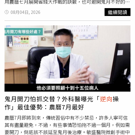
用農曆七月展開省錢大作戰的訣竅，也可避開鬼月不好的影
響。一、七月購屋買房訣竅：農曆七月鬼月購屋買房人氣衰
繼續閱讀
08月04日, 2026
退，連隻小貓貓上門都沒有，屋主、建商心裡可是很著急，
人一急就什麼都好談，此時出手議價，有機會取得比平常時
間更好的議價空間。待最後下訂金、簽約，鬼月已差不多過
完了，農曆八月找個好日子正式過戶，喬遷入宅，開心住進
去。二、七月動工裝修訣竅：在農曆六月底購買房子，有一
個訣竅，就是可以在農曆六月底左右的時候，找個適合「動
工」的好日子跟時辰拜地基主，先拿圓鍬或鐵鎚將土地或房
子的四個角落各敲三下，表示六月此時已經「動工」，就算
七月繼續動工動土也沒有關係。 若是農曆七月下訂金購買
房子，農曆七月這段時間可以先請室內設計師諮詢規劃、丈
量房子等前置作業，請工程公司和師傅來估價施工，諸如廚
房、衛浴、窗簾、燈具等，農曆八月找個好日子正式「動
鬼月開刀怕抓交替？外科醫曝光「
逆向
操
工」。 三、七月購買家具家電訣竅：由於七月搬家喬遷的
作」最佳優勢：農曆7月最好
人銳減，許多家具行、電器賣場都會在七月鬼月衝買氣推促
銷活動，不妨把握家具、家電促銷時機，一次下訂單議價購
農曆7月即將到來，傳統習俗中有不少禁忌，許多人寧可信
足，可以省下一筆可觀的錢，等房子裝修好了再送家具、家
其有盡量避免，不過，有些事情恐怕拖不過一個月，例如需
電進新家。
要開刀，倒底該不該延至鬼月後治療。敏盛醫院微創手術中