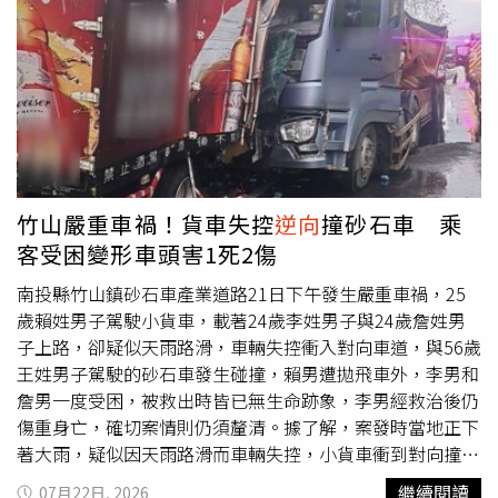
仍須透過監視器畫面、車輛跡證及相關證據進一步確認。據
了解，不幸身亡的許姓女子是七股在地居民，疑似領有身心
障礙證明，平時受雇協助處理蚵仔工作，藉此分擔家中經濟
負擔。與她共事十多年的工友表示，許女工作勤奮、待人和
善，平日與同事相處融洽，當天原本只是暫時起身走到路
旁，疑似準備丟棄物品或短暫移動，卻在毫無防備的情況下
遭車輛撞擊，根本來不及閃避，消息傳出後令家屬及同事悲
痛萬分。警方也再次提醒民眾，長途駕車前務必保持充足睡
竹山嚴重車禍！貨車失控
逆向
撞砂石車 乘
眠，若行駛途中感到疲勞、精神不集中或反應變慢，應立即
客受困變形車頭害1死2傷
尋找安全地點停車休息，切勿勉強駕駛。疲勞駕駛往往只需
短短幾秒鐘的恍神，就可能釀成無法挽回的人命傷亡，不僅
南投縣竹山鎮砂石車產業道路21日下午發生嚴重車禍，25
造成受害者家庭永遠的傷痛，也讓肇事駕駛背負沉重的法律
歲賴姓男子駕駛小貨車，載著24歲李姓男子與24歲詹姓男
責任與心理壓力。
子上路，卻疑似天雨路滑，車輛失控衝入對向車道，與56歲
王姓男子駕駛的砂石車發生碰撞，賴男遭拋飛車外，李男和
詹男一度受困，被救出時皆已無生命跡象，李男經救治後仍
傷重身亡，確切案情則仍須釐清。據了解，案發時當地正下
著大雨，疑似因天雨路滑而車輛失控，小貨車衝到對向撞擊
砂石車，強烈撞擊力道導致貨車車體嚴重變形，賴男被拋飛
繼續閱讀
07月22日, 2026