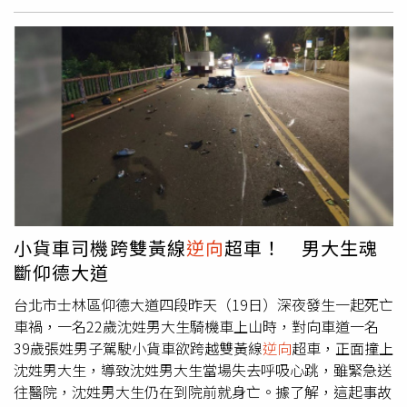
不捨，強調沈男騎車時並未違規，是貨車司機
逆向
違規肇
禍，校方已第一時間通知家屬，並將協助處理後續治喪事
宜。警方表示，張男跨越雙黃線
逆向
超車釀禍，後續將依過
失致死罪嫌移送法辦，並依違反《道路交通管理處罰條例》
開罰。
小貨車司機跨雙黃線
逆向
超車！ 男大生魂
斷仰德大道
台北市士林區仰德大道四段昨天（19日）深夜發生一起死亡
車禍，一名22歲沈姓男大生騎機車上山時，對向車道一名
39歲張姓男子駕駛小貨車欲跨越雙黃線
逆向
超車，正面撞上
沈姓男大生，導致沈姓男大生當場失去呼吸心跳，雖緊急送
往醫院，沈姓男大生仍在到院前就身亡。據了解，這起事故