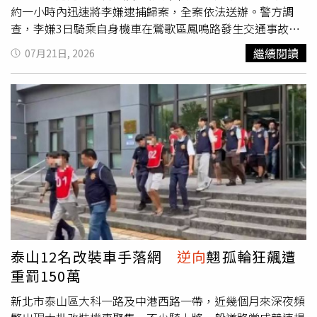
約一小時內迅速將李嫌逮捕歸案，全案依法送辦。警方調
查，李嫌3日騎乘自身機車在鶯歌區鳳鳴路發生交通事故，
遭員警到場後發現他無照駕駛，除依法開立舉發單外，並執
繼續閱讀
07月21日, 2026
行車輛及牌照查扣處分，李嫌於16日領回車輛，卻持續無照
騎乘上路，隨後遭桃園市警察局龜山分局員警攔查舉發。但
李嫌並未記取教訓，17日上午10時許行經鶯歌區鶯桃路二
段時，發現林姓民眾停放的機車鑰匙未拔，便趁隙將車偷
走。鳳鳴派出所獲報後發揮精準調閱技術，一小時內即於德
昌二街與八德路口將李嫌攔截到案，訊後依竊盜罪嫌移送法
辦。李嫌18日上午竟再度犯案，他在鶯歌區鳳吉三街一處宮
廟前，尋找另一輛鑰匙未拔的機車實施二次竊盜，鳳鳴派出
所接獲鄭姓受害者報案後再次展開追查，發現李嫌騎乘失竊
車輛往鶯歌市區方向逃逸，立即通報線上警網實施攔查，獲
報後一小時將他逮捕，全案依法送辦。警於同日上午10 時
53 分許，在光明街與育智路口目擊李嫌騎乘贓車且違規紅
泰山12名改裝車手落網
逆向
翹孤輪狂飆遭
燈左轉，隨即鳴笛上前包夾圍捕，當場將其二度逮捕歸案，
重罰150萬
全案警詢後依竊盜罪嫌移送臺灣新北地方檢察署偵辦。警方
清查，李嫌涉及多項交通違規，其中無照駕駛計4次，合計
新北市泰山區大科一路及中港西路一帶，近幾個月來深夜頻