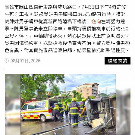
考，不代表本網立場。更多三立新聞網報導． 九如橋上見
高雄市岡山區嘉新東路與成功路口，7月31日下午4時許發
「勞力士綠水鬼」⋯網：高雄人有錢又任性！工務局曝螺雷
生死亡車禍。62歲吳姓男子騎機車沿成功路直行時，遭34
下場． 她吃男友舅舅「一碗粥」醒來崩潰蹲車站求救閨
歲陳姓男子駕車從嘉新西路陸橋下橋後，
逆向
左轉猛力撞
蜜：能不能來救我？． 告別亡父43年診所！粉絲淚求「別
擊。陳男肇事後未立即停車，車頭持續頂推機車前行約350
停售精油膏」 林逸欣親自現身回應了
公尺才停下，車輛隨後起火，熱心民眾見狀上前協助滅火。
吳男因傷勢嚴重，送醫搶救後仍宣告不治。警方發現陳男神
色有異，對其實施毒品唾液快篩，結果呈依托咪酯陽性反
應，當場將人逮捕。據了解，吳男退休不久，事發當天僅外
繼續閱讀
08月02日, 2026
出購買晚餐。橋頭地檢署指揮緝毒專組主任檢察官施家榮、
檢察官梁詠鈞與警方共組專案小組偵辦，認定陳男涉犯施用
第一級毒品依托咪酯、毒駕致死、肇事逃逸等罪嫌重大，向
橋頭地院聲請羈押禁見；同車陳姓乘客兼車主，明知駕駛已
吸毒仍將車輛交由對方駕駛，涉幫助毒駕、過失致死等罪，
諭令10萬元交保。橋頭地檢署檢察長郭景東指出，依托咪酯
已於去年6月27日改列為第一級毒品，吸食後可能導致思考
能力下降、意識不清及身體顫抖，因而俗稱「喪屍煙彈」。
依托咪酯不僅危害吸食者健康，也屢次衍生毒駕案件，嚴重
威脅道路安全，檢方將持續聯合警調及海巡單位加強取締。