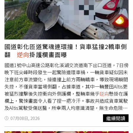
在近期股市震盪下跌時，前線作業者已明顯感受到，那些遞
散，由於其
逆向
違規及發生交通事故，客觀上已明顯不能安
延剛需暫時將買房換房資金投入股市的人，當股市獲利了結
全駕駛，仍遭警方依公共危險罪現行犯移送。中正第二分局
時，已局部轉向合理的資產配置。從近期大盤與營建股的
逆
呼籲，駕駛人駕車時應以順行方向行駛，請勿
逆向
行駛，遵
向
走勢，可清楚看出股房資金輪動五個階段：第一階段：股
循交通標誌標線，並避免服用藥物後駕駛，以確保行車安
市強漲，營建溫和走升（5/20～6/03）加權指數由39,967
全。
點大漲至46,459點，漲幅高達16.24%；營建股僅由448.92
點上漲至458.42點，微漲2.1%。顯示AI與電子權值股吸引
國道彰化匝道驚魂連環撞！貨車猛撞2轎車側
市場大量資金，營建股雖同步上揚，但漲幅明顯落後，房市
翻
逆向
掛護欄畫面曝
買盤仍以觀望為主。第二階段：股市急跌，營建逆勢上漲
（6/03～6/11）加權指數短短一週由46,459點跌至43,149
國道1號中山高速公路彰化溪湖交流道南下出口匝道，7日傍
點，跌幅達7%；營建股卻逆勢由458.42點上漲至477.04
晚下班尖峰時段發生一起驚險連環車禍，一輛貨車疑似因未
點，漲幅4%。這是近期最明顯的逆行現象，反映部分股市
注意前方車流變化，接連撞上前方兩輛轎車，導致現場瞬間
獲利資金開始重新配置，營建股率先受惠。第三階段：股市
失控，不僅貨車當場側翻，占據車道，其中一輛豐田Altis更
再攻，營建再度走弱（6/11～6/22）大盤迅速由43,149點
被猛烈撞擊後失控衝向外側護欄，整輛車幾乎
逆向
懸掛在護
反彈至47,741點，大漲10.64%；營建股則由477.04點回落
欄上，驚悚畫面令人看了捏一把冷汗。事故共造成貨車駕駛
至462.34點，下跌3%。資金重新回流電子與AI權值股，營
及Altis駕駛受傷送醫，所幸兩人均意識清楚，無生命危險，
建股再度落後，房市觀望氣氛仍未完全消除。第四階段：高
經警方酒測後，三名駕駛酒測值皆為0，排除酒駕因素。根
繼續閱讀
07月08日, 2026
檔整理，股房同步整理（6/22～7/01）加權指數由47,741
據國道公路警察局第三公路警察大隊調查，事故發生於7日
點微跌至47,018點，跌幅約1%；營建股由462.34點微跌至
下午6時27分，65歲黃姓男子駕駛貨車行經國道1號南向210