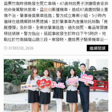
以一體適用的限貸政策處理不同需求，應採取更彈性的金融
苗栗竹南昨傍晚發生死亡車禍，47歲林姓男子涉嫌吸食安非
與供給管理。他也特別提出以下五項建言：第一，採差異化
他命後駕駛休旅車，且
逆向
衝撞機車，造成47歲唐姓騎士重
管理： 對首購、自住及「先買後賣」的實質換屋族，適度
傷不治，肇事後竟棄車逃逸；警方成立專案小組，5小時內
提高第二戶合理貸款成數至七成，甚至七成五，避免家庭因
循線在造橋鄉將林男逮捕，並於肇事車內查獲依託咪酯「喪
居住需求升級而被迫產生違約。第二，檢討高價住宅門檻：
屍煙彈」及針頭，全案依肇事逃逸、過失致死、毒品等罪嫌
應依房價、所得與營建成本變化，重新檢討高價住宅認定門
移送偵辦。警方指出，這起事故發生於昨日下午5時許，地
檻。台北七千萬元應提高為八千萬元，新北市六千萬元應提
點位於竹南鎮龍山路三段。案發時，唐姓男子騎乘機車沿龍
高為七千萬元，其餘地區四千萬元應拉高到五千萬元，還給
山路由西往東行駛時，對向林男駕駛的休旅車突然跨越車道
繼續閱讀
07月02日, 2026
中產階級正常的貸款空間。第三，採風險分級核貸： 對具
逆向
行駛，雙方迎面猛烈碰撞，強大撞擊力道還波及停放路
開發實績、非投機囤地、確實投入都更、危老或ESG綠建築
旁的3輛機車。警消獲報趕抵現場後，立即將傷勢嚴重的唐
的建商，建議土建融資可適度回到六成，以維持合理供給與
男送醫急救，但仍因傷重宣告不治。至於林男並未留在現場
避免資金斷鏈。第四，建立預審預警機制： 銀行應建立交
協助救護或報警，而是棄車逃離，警方隨即成立專案小組展
屋前六個月的預審與鑑價預警機制，及早揭露可能的核貸落
開追查。經調閱監視器及循線追緝，警方於案發約5小時
差，讓購屋人、建商與銀行有時間調整資金。第五，檢討限
後，在造橋鄉查獲林男到案。調查發現，林男案發前曾施用
期開工規範： 應檢討18個月限期開工規範，依都市更新、
安非他命後駕車，警方並在其肇事車輛內查扣1支針頭及1個
合建案、偏鄉或大型複合開發等不同條件給予彈性，避免為
毛重5.5公克、含依託咪酯的電子煙彈，俗稱「喪屍煙
趕期限而壓縮規畫品質。竹科外溢效應撐盤！ 竹東、新豐
彈」。警方已將查扣毒品及相關證物送驗，全案訊後依肇事
房價逆勢衝高 漲幅居前段班跨條溪換台北門牌？ 中永和人
逃逸、過失致死、持有及施用毒品等罪嫌移送檢方偵辦，並
「這原因」集體
逆向
北漂了！輝達總部效應發威！ 北投房
將持續釐清事故發生原因及相關責任。