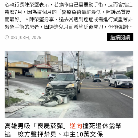
心執行長陳榮堅表示，若換作自己需要動手術，反而會指定
農曆7月，因為這個月的「醫療負荷量能最低，照護品質反
而最好」。陳榮堅分享，過去常遇到癌症或需進行減重等非
緊急手術的患者，因適逢鬼月而希望延後開刀，但他強調，
決定醫療結果的關鍵在於「治療團隊的專業度」與「當下能
繼續閱讀
08月03日, 2026
負荷的量能」，無論農曆7月還是12月，鬼神都是同時存在
的，不會因為特定月份就「只有神、不會有鬼」。鬼月開刀
怕抓交替？外科醫曝光「
逆向
操作」最佳優勢：農曆7月最
好。（示意圖／PIXABAY）以科學與實務角度來看，陳榮堅
認為民俗月反而是開刀的好時機。他解釋，一般月份一名護
理師可能須照顧10至15位病人，但到了民俗月，因民眾避
諱就醫，病人數大幅稀釋，護理師可能只需照顧7至10人。
在醫療團隊負荷降低的情況下，患者得到的照護品質自然大
幅提升。陳榮堅呼籲，身體出狀況就不需特別看日子，生病
是上天要你正視健康的「暗示」，一旦確診，只要條件允許
就應妥善治療，與其擇日不如撞日，千萬別被迷思延誤病
情。此外，他也提醒，民俗月同時也是孝道月，平時多做好
高雄男吸「喪屍菸彈」
逆向
撞死退休翁肇
事、孝順父母，自然就能遠離災厄。三立新聞網提醒您：民
逃 檢方聲押禁見、車主10萬交保
俗傳說僅供參考，請勿過度迷信。 以上言論及圖片僅供參