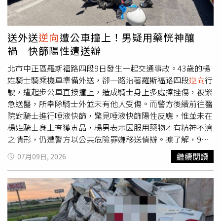
市，也使不少原本規劃購屋的民眾延後進場，希望先參與股
市行情，因此房市交易量受到壓抑。然而，市場沒有永遠上
漲的資產。當股市經過一波大漲後，若進入高檔震盪或10%
送外送
逆向
遭公車撞上！男疑用藥恍神釀
至20%的健康修正，市場便會重新進行資產配置。在房價適
禍 快篩陽性遭送辦
度修正前提下，部分遞延的剛性購屋需求開始回流房市。因
此，股市修正並不代表資金消失，而是資金重新分配與輪
北市中正區羅斯福路四段9日發生一起交通事故。43歲的楊
動。至少，四貸同堂入股現象就會收斂很多。而營建股因最
姓騎士騎乘機車準備外送，卻一路沿著羅斯福路四段
逆向
行
能反映市場對房市未來的期待，往往比實體房市更早出現止
駛，遭起步公車直接撞上，造成騎士身上多處擦挫傷，被緊
跌回穩的訊號。二、市場預期股市修正有利房市心理：當營
急送醫，所幸除騎士外並未有他人受傷。而警方後續前往醫
建股提前領先反映，房市交易量就有機會回溫另一個原因，
院對騎士進行唾液快篩，驚見唾液快篩陽性反應，惟並未在
是市場預期股市大盤修正有利房市的心理變化。營建股反映
楊姓騎士身上查獲毒品，楊男表示因服用藥物才有精神不濟
的不只是建商目前獲利，更重要的是市場對未來房市景氣的
之情形，仍遭警方以公共危險罪嫌移送偵辦。據了解，9日
期待。投資人普遍認為，若資金長期過度集中股市，房市交
中午12時許，43歲的楊姓騎士聲稱準備送外送，卻在行經
繼續閱讀
07月09日, 2026
易量自然受到排擠；反之，只要股市進入整理，部分資金便
羅斯福路四段南向北
逆向
行駛，其右側車身與沿同路北向南
有機會重新流向房市，交易量也可望逐步回溫，當然前提是
順向行駛第1車道之公車右前車頭發生碰撞而肇事，造成身
房價也須適度修正到合理進場時機。營建股上漲，不一定代
上多處擦挫傷，公車駕駛及公車上乘客均未受傷，雙方駕駛
表房價立即上漲，而是市場信心增強，開始預期投入股市局
均無飲酒情形。惟警方後續對楊姓騎士進行唾液快篩時，呈
部剛需買盤資金會回流房市，成交量將會率先回溫。其實，
現陽性反應，楊男送醫後表示自己因服用藥物導致精神渙