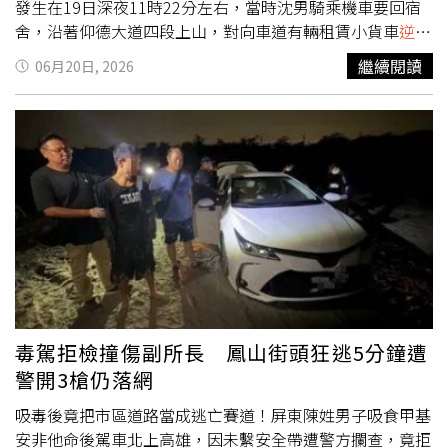
發生在19日深夜11時22分左右，當時沈男騎乘機車要回宿
舍，沿著仰德大道四段上山，對向車道有輛租賃小貨車
逆向
超車，沈男閃避不及，當場被猛力撞上，連人帶車重摔在
繼續閱讀
06月20日, 2026
地，現場機車車體零件碎片四散，沈男當場失去生命徵象，
目擊民眾更驚恐表示「地上都是血」、「機車直接對折」。
沈姓男大生的機車被撞到對折、零件四散。（圖／翻攝畫
面）警消獲報到場，緊急將沈男送往榮總醫院搶救，沈男在
到院前即身亡。警方隨即對駕駛小貨車的39歲張姓男子進行
酒測及毒品快篩，確認並無酒駕、毒駕行為，後續依過失致
死罪嫌移送法辦，詳細案情仍待進一步調查釐清。
毒駕拒檢撞傷副所長 鳳山街頭狂逃5分鐘遭
警開3槍仍落網
吸毒後竟把市區道路當成逃亡賽道！屏東陳姓男子吸食甲基
安非他命後駕車北上高雄，因未繫安全帶遭警方攔查，竟拒