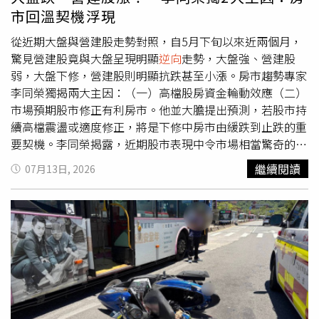
依法最高可裁罰新台幣150萬元。警方強調，未來將持續針
市回溫契機浮現
對易聚集飆車熱點加強巡邏及科技執法，呼籲民眾切勿以身
試法，共同維護道路交通安全與居民生活安寧。
從近期大盤與營建股走勢對照，自5月下旬以來近兩個月，
驚見營建股竟與大盤呈現明顯
逆向
走勢，大盤強、營建股
弱，大盤下修，營建股則明顯抗跌甚至小漲。房市趨勢專家
李同榮獨揭兩大主因：（一）高檔股房資金輪動效應（二）
市場預期股市修正有利房市。他並大膽提出預測，若股市持
續高檔震盪或適度修正，將是下修中房市由緩跌到止跌的重
要契機。李同榮揭露，近期股市表現中令市場相當驚奇的現
象是營建股與大盤走勢明顯逆行。股市自5月下旬至6月中
繼續閱讀
07月13日, 2026
旬，大盤一路走高，營建股卻逐步走弱；自6月下旬起，大
盤開始修正，營建股反而率先止跌。這種「大盤漲、營建
弱；大盤跌、營建穩」的現象，反映的不是股房對立，而是
高檔股房資金輪動與市場預期股市下修有利房市的心理。近
期營建股與大盤走勢逆行 對照圖。（圖／李同榮提供）近
期營建股與大盤
逆向
發展，主要有兩大原因：高檔股房資金
輪動與市場預期有利房市心理一、高檔股房資金輪動效應：
股市在高檔震盪修正，部分房市遞延剛需資金開始回流房市
近兩年AI浪潮帶動電子權值股大漲，吸引大量資金流向股