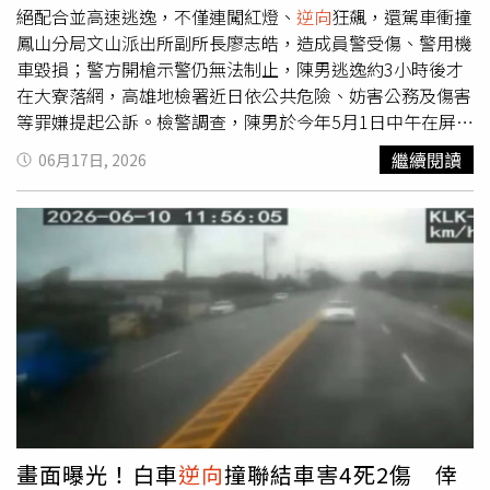
絕配合並高速逃逸，不僅連闖紅燈、
逆向
狂飆，還駕車衝撞
鳳山分局文山派出所副所長廖志皓，造成員警受傷、警用機
車毀損；警方開槍示警仍無法制止，陳男逃逸約3小時後才
在大寮落網，高雄地檢署近日依公共危險、妨害公務及傷害
等罪嫌提起公訴。檢警調查，陳男於今年5月1日中午在屏東
縣萬巒鄉住處吸食甲基安非他命，隨後駕駛租賃轎車前往高
繼續閱讀
06月17日, 2026
雄市區。當天下午5時27分許，行經鳳山區建國路三段與文
昌路口時，因未依規定繫妥安全帶，引起巡邏員警注意並上
前攔查。未料陳男見警方示意停車後，不但沒有配合受檢，
反而猛踩油門加速逃逸。沿途在鳳山街頭高速穿梭，接連闖
越紅燈、違規右轉、
逆向
行駛及任意變換車道，危險駕駛行
為引發警方全面追緝。警方追捕約5分鐘後，陳男駕車逃至
鳥松區神農路一帶，再度遭員警攔截圍堵。鳳山分局文山派
出所副所長廖志皓與同仁上前執勤時，陳男竟直接駕車衝
撞，導致廖志皓當場倒地受傷，左腳踝挫傷，警用機車也遭
撞毀。現場員警曾朝車輛開槍示警，但陳男仍持續逃逸。案
發後警方擴大搜索，最終於當晚在大寮區高屏溪堤防附近查
獲陳男到案。經採尿送驗，結果顯示其體內甲基安非他命濃
畫面曝光！白車
逆向
撞聯結車害4死2傷 倖
度超標。檢方認為，陳男為規避警方盤查，在車流密集路段