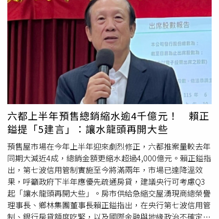
458.71點，跌幅約0.7%。雙方同步進入高檔整理，市場觀
公里彰化溪湖出口匝道時，疑因未注意前方車流已減速排
望氣氛升高，資金暫時等待新的方向。第五階段：大盤修
隊，先撞上26歲許姓女子駕駛的Altis，再波及51歲巫姓女
正，營建股展現抗跌（7/01～7/09）加權指數由47,018點
子駕駛的Toyota Vios，造成三車連環碰撞。強大的撞擊力
跌至45,354點，跌幅3.54%；營建股則由458.71點微幅回落
讓Altis失控橫跨至外側護欄，而肇事貨車則因重心不穩側
至458.39點，幾近平盤（約-0.1%）。相較於大盤明顯修
翻，現場一度交通受阻，警方與相關單位緊急到場排除事
正，營建股展現相對抗跌力道，顯示市場開始預期房市交易
故。8日事故行車紀錄器影片曝光後，引發網友熱烈討論，
量有機會逐步回溫，資金輪動現象再度浮現。從上述五個階
不少人直言畫面相當驚險，也有人認為下班尖峰時段車流密
段可以清楚看出，當股市大漲時，營建股漲幅明顯落後；當
集，只要駕駛稍有分心，就可能釀成嚴重事故。由於同一天
股市修正時，營建股則展現相對抗跌甚至逆勢上揚的特性。
彰化路段還發生火燒車及聯結車翻覆等事故，也讓不少用路
這種交替逆行的走勢，正反映股市與房市之間的資金輪動，
人感嘆「國道一天接連出事，開車真的要更加小心」。警方
六都上半年預售總銷縮水逾4千億元！ 賴正
而營建股也持續扮演房市景氣的領先指標。近期營建股與大
表示，高速公路出口匝道因車流速度轉換快，常有減速排隊
鎰提「5建言」：讓水龍頭再開大些
盤走勢逆行 分析圖。（圖／李同榮提供）李同榮觀點：股
情形，駕駛人應提早鬆油門、保持安全距離，並隨時留意前
市適度修正，是下修中房市交易量回温重要契機，但前提是
方車流變化，切勿因疲勞、分心或未保持車距而發生追撞事
預售屋市場在今年上半年迎來劇烈修正，六都推案量較去年
房價必須適度修正許多人認為股市下跌一定拖累房市，其實
故。至於本起事故詳細肇事原因及責任歸屬，仍有待警方進
同期大減近4成，總銷金額更縮水超過4,000億元。賴正鎰指
必須區分修正的性質。如果像1990年股災或2008年金融海
一步調查釐清，也再次提醒所有駕駛人，行車安全往往就在
出，第七波信用管制實施至今將滿兩年，市場已達降溫效
嘯般的系統性崩跌，確實可能造成股房雙殺，但在目前GDP
一瞬間，保持專注才能避免憾事發生。
果，呼籲政府下半年應優先疏通房貸，建議央行可考慮Q3
相當強勁增長下，這種股房雙崩機率相當小；但若股市只是
起「讓水龍頭再開大些」。房市供給急縮交屋湧現商總榮譽
高檔10%至20%的健康修正，反而有助於資金重新配置，使
理事長、鄉林集團董事長賴正鎰指出，在央行第七波信用管
原本停留在股市的部分資金逐步回流房市。因此，股市不是
制、銀行房貸額度吃緊，以及國際金融與地緣政治不確定性