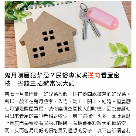
鬼月購屋犯禁忌？民俗專家曝
逆向
看屋密
技 省錢三招避當冤大頭
農曆七月鬼門開，好兄弟放假，怕打擾四處遊蕩的好兄弟，
所以一般不在鬼月搬家、入宅、動工、開市、結婚。但農曆
七月卻是購屋買房、裝修議價空間較大的時機，因為農曆七
月出來看屋的競爭者相對較少，房子選擇性也多，因此農曆
七月反而是積極看屋的好時段，有機會爭取較大的價格空
間，反而容易用低的價格買到理想的房子。以下告訴讀者利