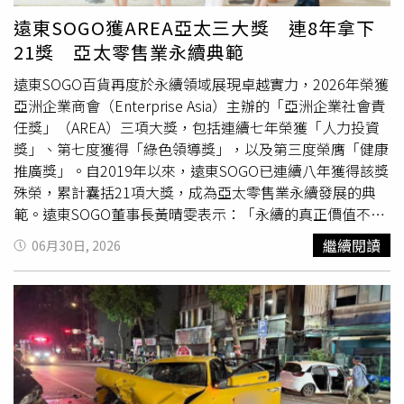
市交易暴增3成 科技買盤湧入北士科
遠東SOGO獲AREA亞太三大獎 連8年拿下
21獎 亞太零售業永續典範
遠東SOGO百貨再度於永續領域展現卓越實力，2026年榮獲
亞洲企業商會（Enterprise Asia）主辦的「亞洲企業社會責
任獎」（AREA）三項大獎，包括連續七年榮獲「人力投資
獎」、第七度獲得「綠色領導獎」，以及第三度榮膺「健康
推廣獎」。自2019年以來，遠東SOGO已連續八年獲得該獎
殊榮，累計囊括21項大獎，成為亞太零售業永續發展的典
範。遠東SOGO董事長黃晴雯表示：「永續的真正價值不僅
在於企業自身的努力，更在於能否帶動更多人共同參與。我
繼續閱讀
06月30日, 2026
們希望透過零售通路的影響力，讓永續成為消費者、供應商
及社會大眾的日常行動，進一步創造更大的社會價值。」遠
東SOGO忠孝館Fresh Mart創百貨第一、導入生鮮容器rPET
托盤，以常態性回收贈點活動，攜手消費者共同實現循環經
濟。（照片提供／遠東SOGO）遠東SOGO以「節能減排、
永續消費、循環商模」三大策略為核心，全面推動淨零轉
型，並因此再度榮獲「綠色領導獎」殊榮。作為國際倡議