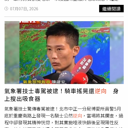
房市的敵人，而是房市景氣循環的先行指標。股市先創造財
升高的多重壓力下，建商已普遍放慢推案節奏。另一方面，
繼續閱讀
07月07日, 2026
富效果，再進入震盪整理，資金開始輪動，最後由房市交易
2021至2023年間的預售推案目前陸續完工，市場正式進入
量率先回升，下修中房價由緩跌再逐步止跌階段，形成新的
交屋與核貸的壓力測試期。2026年下半年台灣房市將出現
股房循環。股市高檔震盪，是資金重新配置的開始；若營建
少見的「供給急縮、交屋湧現」雙重現象，整體市況由過去
股率先轉強，往往就是房市交易量回溫的前兆李同榮認為，
的快速擴張，轉入「去化優先、資金為王、個案表現」階
近期營建股與大盤
逆向
，並非偶然，而是資金輪動與市場預
段，預估六都全年推案約6萬戶、總銷規模1.5兆元，呈現
期共同作用的結果。當大盤進入高檔震盪或適度修正，部分
「量縮、價穩」格局。北市、台中修正最劇烈根據統計，今
獲利資金、遞延購屋買盤及長期配置資金便會逐步回流房
年上半年的「建照推案量」與「土地交易量」皆呈現萎縮。
市，營建股則率先反映這項變化。2026年下半年房市最值
依據各建築開發公會會員申報開工及市調資料，2026年H1
得期待的，不是房價立即止跌，而是交易量率先回溫；一旦
六都總推案戶數僅約2.89萬戶、總銷8,354億元。觀察六都
成交量恢復，市場信心將逐步改善，房價便可望由下半年緩
推案表現，台北市衰退幅度最大，上半年僅推出1,574戶，
跌進入明年上半年的止跌階段。李同榮最後表示：有些人認
較去年同期減少55.7%，總銷金額直接腰斬；台中市同樣出
為股市若修正，資金絕對不可能流入房市，答案只對一半，
現明顯修正，推案戶數由去年同期13,853戶降至6,746戶、
氣象署技士毒駕被逮！騎車搖晃還
逆向
身
股市高檔震盪或良性修正，若房市價格也適時鬆動，就是房
年減39.4%，這兩區成為六都中量縮最明顯的區域。反觀台
上搜出吸食器
市剛需資金重新配置的開始；營建股若率先止跌轉強，往往
南與高雄，受科技產業投資、園區就業與人口移入支撐，推
就是房市信心恢復，交易量回溫、景氣逐步由下修到築底的
案與總銷跌幅相對溫和。這顯示市況已從過去的齊漲齊跌，
氣象署技士驚傳毒駕被逮！北市中正一分局博愛所員警5月
重要前兆。股房資金輪動與房市由冷回溫未來圖。（圖／李
轉為比拚區域產業、交通建設、生活機能與產品定位的「基
底於重慶南路上發現一名騎士公然
逆向
，當場將其攔查，過
同榮提供）預售推案驟減四成！ 賴正鎰籲：讓水龍頭再開
本面競爭」。融資受限導致自備款大增另一個值得注意的現
程中卻發現其精神恍惚，對其實施唾液快篩後呈現陽性反