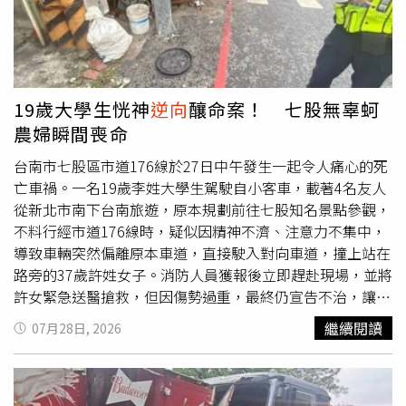
駕駛53歲廖姓婦人均傷重失去生命跡象，送醫後仍宣告不
治；小貨車謝姓駕駛、Wish後座女乘客及重機騎士受重傷，
黑色休旅車駕駛則受輕傷，均送醫治療，暫無生命危險。消
防人員破壞車頂，救出受困者。（圖／消防局提供）警方表
示，張男持有合法駕照，並無無照駕駛情形，但因年逾70
19歲大學生恍神
逆向
釀命案！ 七股無辜蚵
歲，不排除突發身體不適導致失控，後續將配合檢方抽血檢
農婦瞬間喪命
驗，確認是否涉及酒精、毒品反應或其他生理因素。由於事
故地點屬下坡大彎道，加上案發前曾降雨，路面濕滑，警方
台南市七股區市道176線於27日中午發生一起令人痛心的死
也將一併調查車速、路況及駕駛操作等因素，以釐清真正肇
亡車禍。一名19歲李姓大學生駕駛自小客車，載著4名友人
事原因。另遭擦撞的白色休旅車駕駛回憶，遭撞後才剛停靠
從新北市南下台南旅遊，原本規劃前往七股知名景點參觀，
路邊，回頭就目睹肇事車衝進對向車道，引發連環撞擊，驚
不料行經市道176線時，疑似因精神不濟、注意力不集中，
悚畫面至今仍讓他餘悸猶存。
導致車輛突然偏離原本車道，直接駛入對向車道，撞上站在
路旁的37歲許姓女子。消防人員獲報後立即趕赴現場，並將
許女緊急送醫搶救，但因傷勢過重，最終仍宣告不治，讓一
場原本愉快的旅程瞬間變成無法挽回的悲劇。警方表示，事
繼續閱讀
07月28日, 2026
故發生後立即對李姓駕駛進行酒測及毒品快速篩檢，結果均
未發現酒精或毒品反應，現場也已完成採證，並報請檢察官
指揮偵辦，至於詳細肇事原因及責任歸屬，仍有待進一步調
查釐清。初步研判，事故疑與駕駛疲勞或短暫恍神有關，但