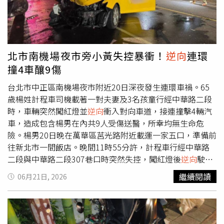
「智慧能源聯盟」（Smart Energy Coalition，前身為
EP100）倡議成員，遠東SOGO承諾在2028年前提升能源生
產力50.52%。十年計畫目前已達標八成，除持續優化能源
管理外，更透過AI深度節能；天母店導入AIoT智慧能控系
統，節能效率提升15.24%。此外，遠東SOGO成為全台唯
北市南機場夜市旁小黃失控暴衝！
逆向
連環
一所有據點均取得「碳標籤」的零售業者，依據現行綠色採
撞4車釀9傷
購辦法，凡企業、機關行號於遠東SOGO各店消費發票30%
可認列為「綠色採購」範疇，積極開拓B2B商機，協助政府
台北市中正區南機場夜市附近20日深夜發生連環車禍。65
擴大產業綠色商品市場。以「將人力投資轉化為永續競爭
歲楊姓計程車司機載著一對夫妻及3名孩童行經中華路二段
力」為核心理念，遠東SOGO致力於打造幸福職場典範。
時，車輛突然闖紅燈並
逆向
衝入對向車道，接連撞擊4輛汽
2025年連續4年全員加薪，員工平均薪酬高於同業平均
車，造成包含楊男在內共9人受傷送醫，所幸均無生命危
35%。首創百貨業永續智識分級培訓及
逆向
導師制度，全面
險。楊男20日晚在萬華區莒光路附近載運一家五口，準備前
提升員工專業能力與永續意識。同時，開創零售之先提出育
往新北市一間飯店。晚間11時55分許，計程車行經中華路
嬰留停職代津貼與縮短工時等措施，以友善家庭職場作為創
二段與中華路二段307巷口時突然失控，闖紅燈後
逆向
駛入
造有感體驗，展現對員工的高度關懷與支持。遠東SOGO永
對向第一車道，迎面撞上正在停等紅燈的白色轎車。猛烈撞
繼續閱讀
06月21日, 2026
續飲食料理競賽活動開跑！遠東SOGO召集忠孝館、復興
擊後，計程車持續向左偏移，再擦撞路旁一輛黑色臨停車
館、天母店、中壢店、新竹店12家人氣餐廳推出「美食溯源
輛；遭撞的白色轎車則因撞擊力道向後彈開，又波及後方兩
季」，讓消費者品嚐在地永續好滋味。（照片提供／遠東
輛停放路邊的汽車，現場一片狼藉。事故造成楊男全身多處
SOGO）在健康推廣方面，遠東SOGO長期以飲食教育連結
擦挫傷，車上5名乘客也分別受傷，其中坐在副駕駛座的男