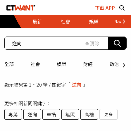
跳至主要內容區塊
下載 APP
最新
社會
娛樂
財經
⊗ 清除
全部
社會
娛樂
財經
政治
顯示結果第 1 ~ 20 筆 / 關鍵字「
逆向
」
更多相關新聞關鍵字：
毒駕
逆向
車禍
無照
高雄
更多