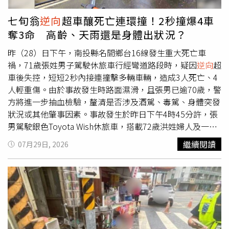
七旬翁
逆向
超車釀死亡連環撞！2秒撞爆4車
奪3命 高齡、天雨還是身體出狀況？
昨（28）日下午，南投縣名間鄉台16線發生重大死亡車
禍，71歲張姓男子駕駛休旅車行經彎道路段時，疑因
逆向
超
車後失控，短短2秒內接連撞擊多輛車輛，造成3人死亡、4
人輕重傷。由於事故發生時路面濕滑，且張男已逾70歲，警
方將進一步抽血檢驗，釐清是否涉及酒駕、毒駕、身體突發
狀況或其他肇事因素。事故發生於昨日下午4時45分許，張
男駕駛銀色Toyota Wish休旅車，搭載72歲洪姓婦人及一名
女乘客，由集集往名間方向行駛，行經台16線濁水路段一處
繼續閱讀
07月29日, 2026
下坡彎道時，疑為超越前方車輛跨越雙黃線，切回原車道時
先擦撞同向白色休旅車左後側，隨即失控衝入對向車道，迎
面撞上黑色休旅車、小貨車及一輛重型機車，猛烈撞擊造成
小貨車翻覆，事故現場車體嚴重扭曲、零件散落一地，宛如
災難電影場景。南投縣消防局獲報後，立即調派6個分隊趕
往救援，現場共有5人受困，消防人員利用破壞器材搶救，
約13分鐘內將傷者全數救出。惟張男、洪姓婦人及小貨車副