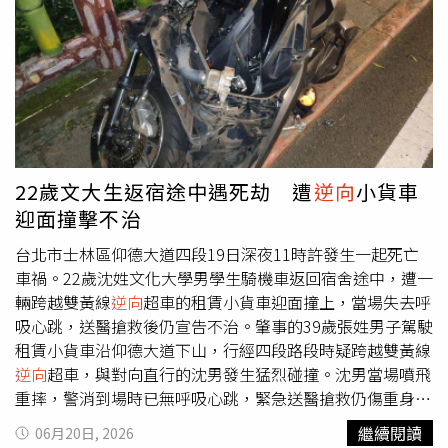
健康生活與永續消費。自2007年推動餐飲教育活動至今，
性乘客傷勢較重，肋骨骨折3處。遭迎面撞擊的吳姓駕駛，
逐步發展為結合惜食、低碳、在地與永續認證食材理念的
以及後方遭波及車輛的柯姓、謝姓駕駛也受有擦挫傷，共9
「永續飲食料理競賽」，累積觸及超過7,500萬人次；透過
人送醫治療，均無生命危險。楊男事後向警方表示，車輛疑
與環保餐廳、小農及供應鏈夥伴合作推動「美味再現」計
似機械故障、油門卡死，導致無法減速；車上乘客也指出，
畫，永續料理銷售量成長至4,749份，讓健康飲食從競賽走
事故發生前曾聽見楊男大喊「機械故障了」。警方到場後對
入日常餐桌。而遠東SOGO全台營運據點內高達95為環境部
楊男進行酒測及毒品快篩，結果酒測值為零、毒品檢驗呈陰
認證之「環保餐廳」，中壢店與高雄店更全數轉換為「綠食
性。警方表示，事故車輛已送鑑定，不排除機械故障導致意
飯桌」，讓消費者吃得美味、吃得健康，更吃得永續！未
外，詳細肇事原因及責任歸屬仍待進一步調查釐清。
22歲文大生返宿途中遇死劫 遭
逆向
小貨車
來，遠東SOGO將持續深化淨零轉型、健康生活倡議及人才
迎面撞擊不治
永續發展，攜手消費者、供應商及社會各界，共同擴大永續
影響力。
台北市士林區仰德大道四段19日深夜11時許發生一起死亡
車禍。22歲沈姓文化大學男學生騎機車返回宿舍途中，遭一
輛跨越雙黃線
逆向
超車的租賃小貨車迎面撞上，當場失去呼
吸心跳，送醫搶救後仍宣告不治。肇事的39歲張姓男子駕駛
租賃小貨車沿仰德大道下山，行經四段路段時疑跨越雙黃線
逆向
超車，與對向直行的沈男發生猛烈碰撞。沈男當場噴飛
重摔，警消到場時已無呼吸心跳，緊急送醫搶救仍傷重身
亡。張男四肢擦傷，酒測及毒品快篩結果均為陰性。文化大
繼續閱讀
06月20日, 2026
學隨後發聲證實，死者為該校大二生，校方對此感到悲痛與