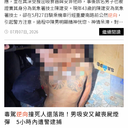
大些土方之亂才要落幕！「這新制」恐再釀亂象 建商炸鍋
象是，雖然台灣AI供應鏈投資、科技園區擴廠與股市資金動
應，並在其深受搜出吸食器與安非他命，事後該名男子也被
了房市翻身訊號浮現？ 專家預言反攻三部曲：2027下半年
能，仍為整體經濟提供強力支撐，但房市受制於授信條件，
證實其身分為氣象署技士陳建安。現年43歲的陳建安為氣象
有望回溫
未能同步反映資產市場熱度，形成「股房不同步」的現象。
署技士，卻在5月27日騎乘機車行經重慶南路前公然
逆向
，
這說明房市成交減速並非單純需求消失，而是購屋人的融資
引起警方注意，過程中陳男明顯精神恍惚、神情呆滯，對於
能力、建商的推案節奏與銀行的資金配置同時受到約束。賴
員警問話均無法具體表達，警方當即對其實施唾液快篩，發
繼續閱讀
07月07日, 2026
正鎰表示，部分買方因銀行今年以來的鑑價略趨保守且貸款
現結果為安非他命陽性反應，當場將陳建安逮捕，並在其身
成數下修，僅剩下六成左右，導致民眾在交屋前臨時須補足
上搜出吸食器與安非他命。據悉，此次被捕早已非陳建安第
一至兩成自備款。因此他建議，應該加速改善房貸排撥與審
一次吸毒被捕。全案後續除依公共危險罪嫌將其送辦，並吊
核效率，避免換屋者的違約與資金調度風險。科技園區紅利
照、扣車、扣牌外，警方也在將依其違規
逆向
事件等舉發。
區仍具優勢賴正鎰談到，限貸環境已使建商從過去的積極搶
中正第一分局呼籲，毒駕是危害社會的隱形殺手，其危險性
地，改採「都更合建、危老重建、低總價、小坪數及自住型
不亞於酒駕。本分局將持續強力執法，全面加強攔查取締，
產品」，並以遞延推案、邊建邊售、控制土地庫存等方式，
守護民眾生命與財產安全。警方在此嚴正警告：毒駕絕對不
來降低資金風險。然而，建照、土地交易與新推案同步下
可取，切勿心存僥倖。
滑，短期內已壓抑市場供給與相關產業就業。從下半年與明
年的長遠角度來看，某些地區仍有科技產業擴大開發議題的
人口紅利效益。例如台北的北士科周邊北投地區，以及台中
的中科周邊（如十三期、單元二、單元四及單元五），部分
毒駕
逆向
撞死人還落跑！男吸安又藏喪屍煙
開發商仍鎖定這些地區推案，並針對科技族群的生活需求進
彈 5小時內遭警逮捕
行設計。賴正鎰五項建言籲政府鬆綁賴正鎰認為，政府不宜