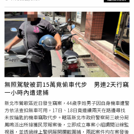
車外，李、詹則一度受困。救援人員趕抵後，立刻動用破壞
器材破切車體將受困兩人救出，但李男因頭部遭受重創且全
身多處肢體骨折，送醫時已無生命徵象，經醫院全力搶救後
仍宣告不治；詹男經插管急救後順利恢復生命跡象，目前已
轉院進行後續治療，拋飛受傷的賴姓駕駛救治後已無生命危
險。警方現場實施酒測後確認，兩車駕駛均無酒精反應，初
步排除酒駕肇事可能，確切事故原因則仍待調查釐清。
無照駕駛被罰15萬竟偷車代步 男連2天行竊
一小時內遭逮捕
新北市鶯歌區近日發生竊案，44歲李姓男子因自身機車遭警
方依法查扣無車可用，17日、18日竟連續兩天在路邊尋找
未拔鑰匙的機車竊取代步。轄區新北市政府警察局三峽分局
鳳鳴派出所接獲民眾報案後，立即成立專案小組調閱沿線監
視器，並透過線上警網展開攔截圍捕，兩起案件均在案發後