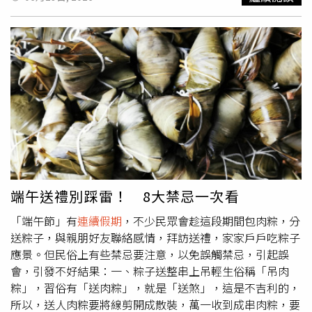
道於特定時段封閉，同時搭配單一費率、部分路段通行費優
惠、開放路肩及匝道儀控等措施，希望降低壅塞情形。高公
局預估，連假首日易壅塞路段主要集中在國道1號南向高架
機場系統至楊梅端、楊梅至頭份以及彰化系統至埔鹽系統等
區段；國道3號南向中和至關西、快官至霧峰及草屯至名間
也容易出現車潮。國道5號南向南港系統至頭城，以及國道
10號東、西向部分路段同樣被列為壅塞熱點。面對大量車
流，不少用路人紛紛在社群平台分享塞車實況。有網友晚間
貼出即時路況畫面，發現土城南下路段車流一片通紅，與隔
壁的北上的車流量形成對比，忍不住感嘆「大家都去拚國旅
了嗎？」貼文曝光後引發熱烈討論。有北返民眾表示，從新
竹開車回台北只花約50分鐘，但對向南下車流卻幾乎動彈不
端午送禮別踩雷！ 8大禁忌一次看
得，形成強烈對比。也有網友透露，導航系統不斷建議改走
「端午節」有
連續假期
，不少民眾會趁這段期間包肉粽，分
台61線，讓他一度感到疑惑，如今才知道是為了避開國道壅
送粽子，與親朋好友聯絡感情，拜訪送禮，家家戶戶吃粽子
塞車潮。另有民眾分享實際行車經驗，「我為了躲這一波，
應景。但民俗上有些禁忌要注意，以免誤觸禁忌，引起誤
加班到9.結果塞在這裡。」、「我從安坑開始一路塞到樹
會，引發不好結果：一、粽子送整串上吊輕生俗稱「吊肉
林」、「8點多從新竹出發，大約11點半左右到嘉義」、
粽」，習俗有「送肉粽」，就是「送煞」，這是不吉利的，
「北漂人今天17:30上客運從板橋出發，結果21:00才到台中
所以，送人肉粽要將線剪開成散裝，萬一收到成串肉粽，要
整個要餓死」、「真的扯，22:30中和出發就在塞，在新竹