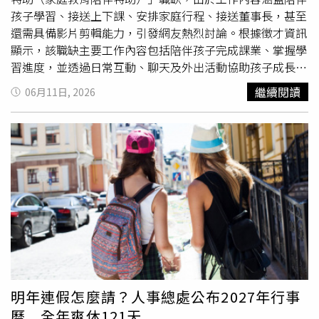
巾都是喪家送給參加喪禮與會者的物品，俗語說：送巾，斷
孩子學習、接送上下課、安排家庭行程、接送董事長，甚至
根。意思是贈人毛巾，代表永別。所以最好毛巾、手帕都不
還需具備影片剪輯能力，引發網友熱烈討論。根據徵才資訊
要。收禮人可以付一個低廉的價錢1元或5元銅板給送禮人，
顯示，該職缺主要工作內容包括陪伴孩子完成課業、掌握學
意喻買走這份禮物，藉此避開不吉利忌諱。六、送蠟燭在華
習進度，並透過日常互動、聊天及外出活動協助孩子成長。
人傳統的觀念中，蠟燭是祭祀亡者使用，尤其是白色蠟燭，
同時，也需負責接送孩子上下課，以及協助安排家庭相關行
繼續閱讀
06月11日, 2026
千萬不可以拿來送人，不吉利！若是條狀白色蠟燭，在中間
程。除了家庭事務外，應徵者還需負責白天接送董事長，因
剪開，意喻斷開不吉利；若是方形或桶形則沒關係。七、送
此必須具備駕駛能力。此外，職缺條件中也列出需具備基本
李「送李」與「送離」諧音同，情感分離，所以情人節當天
影片剪輯能力，以協助處理相關工作需求。劉伊心徵特助工
不可送李，平常送李子禮盒則沒關係。收禮人可以付一個低
作內容包山包海，被網友罵爆。（圖／翻攝臉書／劉伊心）
廉的價錢1元或5元銅板給送禮人，意喻買走這份禮物，藉此
在工時安排方面，工作時間約為中午至晚間8時或9時，每月
避開不吉利忌諱。八、送鐘「送鐘」與「送終」同音，在華
休假8天。不過，由於配合家庭活動及旅遊行程需求，週末
人傳統觀念中，這是不吉利！「送鐘」原本用意是珍惜時
與
連續假期
原則上也需配合出勤。薪資部分則開出月薪4萬
間，準時，守時，但寧可贈送手錶，亦避免送鐘。如果收禮
5000元，並提供勞工保險及全民健康保險等基本福利。有
一方希望收到時鐘作為禮物，送禮人可以要求對方付一個低
網友在社群平台分享徵才網站截圖後表示，看完工作內容後
廉的價錢1元或5元銅板，買走這份禮物，藉此避開「送鐘」
相當驚訝，認為職務涵蓋範圍十分廣泛，從教育陪伴、司機
的不吉利忌諱。如果您對送鐘有忌諱，也可以將鐘放在廁所
接送到行政安排幾乎一手包辦，忍不住直呼「真的不知道該
五（閩南話〝有〞）天來化解，因為有屎（始）有終
說什麼」。貼文曝光後迅速引發網友討論，「這工作內容一
明年連假怎麼請？人事總處公布2027年行事
（鐘）！
個月少說要12萬吧」、「專業的保母都超過這個薪水耶」、
曆 全年爽休121天