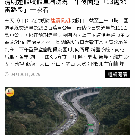
清明連假收假車潮湧現 午後國道「13處地
雷路段」一次看
今天（6日）為清明節
連續假期
收假日，截至上午11時，國
道全線交通量為29.2百萬車公里，預估今日交通量為111百
萬車公里，仍在預期流量之範圍內。上午國道壅塞路段主要
為國5北向宜蘭至坪林，其餘路段行車大致正常。高公局預
判今日下午重點壅塞路段為國1北向西螺-埔鹽系統、南屯-
后里、苗栗-湖口；國3北向竹山-中興、草屯-霧峰、龍井-沙
鹿、苑裡-後龍、大山-香山、關西-大溪；國5北向宜蘭-坪
林；國4西向潭子系統-豐勢；國6西向東草屯-霧峰系統；國
繼續閱讀
04月06日, 2026
10西向仁武-左營端等路段。另高公局與公路局攜手合作，
成立「公路聯合疏運中心」，共同監控連假路況並即時協調
應變，同時高公局於今日的國道路況預報(即時交通狀況、
路況預測、管制措施、行車建議事項等)外，增加宣導省道
及快速公路疏導訊息(管制措施、壅塞預測、國道客運優惠
措施等)，跨機關合作整合交通資訊，提升民眾出行便利與
安全。此外，中央氣象署於今日上午發布大雨特報，苗栗以
北地區及臺中、南投、花蓮山區有局部大雨發生的機率。高