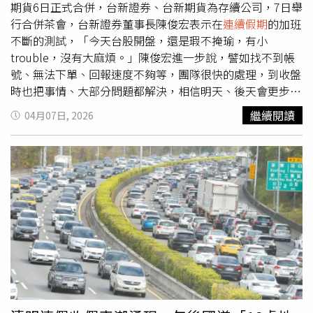
假）特別提醒，上述假期主要是針對採「見紅就休」制度的
期貨6日正式合併，台新證券、台新期貨為存續公司，7日舉
勞工朋友，部分行業可能不適用。若想避開人潮，建議錯開
行合併茶會，台新證券董事長陳俊宏表示在
連續假期
的加班
連續假期
安排出遊，以免人擠人影響旅遊品質。更多三立新
不斷的測試，「今天台股開盤，還是瑕不掩瑜，有小
聞網報導． 出國注意！燃油附加費今起調漲 長程航線
trouble，沒有大麻煩。」陳俊宏進一步說，譬如找不到帳
「最高飆破3700元」． 【一文看懂】出國快看！現金逾
號、無法下單、回報速度不夠等，團隊很快的處理，到收盤
「這數字」未申報恐沒收 7大禁令曝光． 5筆旅遊補助快
時也把事情、大部分問題都解決，相信明天、後天會更步入
看！發放時間、金額出爐 「領2000元」資格曝光
軌道；期貨則是昨天晚上就開始交易。新證券及台新期貨6
繼續閱讀
04月07日, 2026
日召開董事會，台新證券由陳俊宏出任董事長、郭嘉宏出任
副董事長、陳立國出任總經理。陳俊宏為現任券商公會理事
長，耕耘證券市場逾20年，對於證券業務、市場文化相當嫻
熟，郭嘉宏則為投行專才，將持續協助台新證精進在資本市
場的佈局與創新。此外，台新期貨則由黃正雄擔任董事長、
林伯修擔任總經理，新經營團隊將展現「強強聯手」的氣
勢，將加速資源整合，確保合併後的營運發揮最大經營綜
效。台新證券董事長陳俊宏表示，隨台股交易熱絡與投資工
具多元化，台新證券與元富證券的「雙證雙期」同步整併，
將顯著提升整體營運規模與市場影響力。台新證券與台新期
貨亦將結合金控資源的協同效應，建構涵蓋證券交易與期貨
避險的「一站式金融服務平台」。