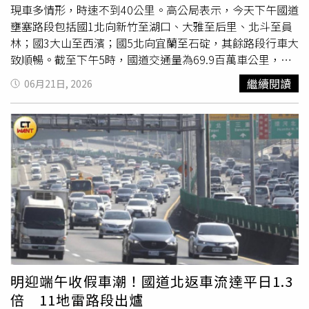
挹注動能。
現車多情形，時速不到40公里。高公局表示，今天下午國道
壅塞路段包括國1北向新竹至湖口、大雅至后里、北斗至員
林；國3大山至西濱；國5北向宜蘭至石碇，其餘路段行車大
致順暢。截至下午5時，國道交通量為69.9百萬車公里，預
估今日交通量為108百萬車公里，仍在預期範圍。另查今日
繼續閱讀
06月21日, 2026
13時2分於國3北向141公里處發生2起3輛小客車追撞事故，
占用內線車道，於13時19分排除，造成後方車流回堵2公
里；13時7分於國3北向44公里處發生3輛小客車追撞事故，
占用內3線車道，於13時43分排除，造成後方車流回堵6.5
公里；15時30分於國1北向164.1公里處發生3輛小客車追撞
事故，占用外路肩，於15時34分排除，造成後方車流回堵4
公里，均導致車輛回堵影響整體車流。高公局呼籲民眾出門
務必檢查好車況並養足精神，開車時需繫妥安全帶並手握方
向盤，務必保持足夠之行車安全間距，隨時注意前方動態，
勿過度倚賴輔助駕駛系統，更不可超速行駛，以確保行車安
全。
明迎端午收假車潮！國道北返車流達平日1.3
倍 11地雷路段出爐