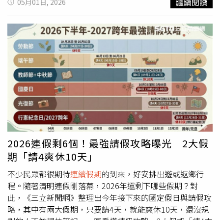
繼續閱讀
05月01日, 2026
康。【延伸閱讀】睡前玩手遊突胸痛！34歲男心肌梗塞
段亦出現車多情形，整體車流至晚間22時後逐步紓解。至於
醫：3大警訊別忽視心肌梗塞衛教影音競賽登場 醫：出院
今日凌晨0時至5時交通量為7百萬車公里，為平日年平均4.0
後照護與警訊辨識同樣重要
百萬車公里的1.75倍。高公局預估，今日全日交通量將達
https://www.healthnews.com.tw/readnews.php?
115百萬車公里。截至上午7時，國道累計交通量為18百萬
id=68433
車公里，目前僅國道1號南向湖口至新竹、國道3號北向木柵
至南港系統車流較多，其餘路段大致順暢。為因應連假車
潮，高公局已實施多項疏導措施，包括0時至12時封閉國道
5號石碇、坪林南入匝道，以及5時至12時封閉國道1號平鎮
系統、埔鹽系統南入匝道。同時採取單一費率制度，國道3
號新竹系統至燕巢系統路段再享8折收費，並於0時至5時暫
停收費，另搭配開放路肩、替代道路及匝道儀控等措施。高
公局預判，今日上午壅塞重點路段包括國道1號南向機場系
2026連假剩6個！最強請假攻略曝光 2大假
統至楊梅、楊梅至頭份、彰化系統至埔鹽系統，以及北向圓
期「請4爽休10天」
山至大華系統；國道3號南向中和至關西、快官至霧峰、草
屯至名間；國道5號南向南港系統至頭城；國道10號東向鼎
不少民眾都很期待
連續假期
的到來，好安排出遊或返鄉行
金系統至燕巢等路段。高公局建議，西部國道南向用路人可
程。隨著清明連假剛落幕，2026年還剩下哪些假期？對
於中午12時後出發，國道5號南向用路人則建議於下午17時
此，《三立新聞網》整理出今年接下來的國定假日與請假攻
後出發，以避開尖峰車潮。
略，其中有兩大假期，只要請4天，就能爽休10天，還沒規