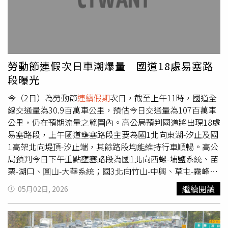
科主任蔡適吉指出，急性心肌梗塞搶救關鍵在於時間，國際
建議的D2W（到院至打通血管）的標準為90分鐘，此次新
光醫院8名患者的平均D2W為61.4分鐘，最短一例則在47分
鐘內完成血管打通與支架放置，背後面臨挑戰的不只有患者
與醫療團隊，更考驗院方急診分流與加護病房的收治量能。
勞動節連假次日車潮爆量 國道18處易塞路
天氣劇烈變化 可能是誘發急性心肌梗塞因子至於為何短時
段曝光
間內出現8例心肌梗塞患者，鍾伯欣醫師觀察，心肌梗塞好
發時機並非單純夏冬季之分，4月29日至30日氣溫下降、天
今（2日）為勞動節
連續假期
次日，截至上午11時，國道全
氣由燥熱轉濕冷，溫差劇烈變化可能才是常見誘發因子，而
線交通量為30.9百萬車公里，預估今日交通量為107百萬車
當短時間內溫差超過10度，心血管在遇冷收縮、遇熱擴張的
公里，仍在預期流量之範圍內。高公局預判國道將出現18處
情況下負擔增加，發病機率也就相對提高。多數無明顯慢性
易塞路段，上午國道壅塞路段主要為國1北向東湖-汐止及國
病 共同特徵是高壞膽固醇與抽菸鍾伯欣醫師也指出，8名
1高架北向堤頂-汐止端，其餘路段均能維持行車順暢。高公
患者大多無明確慢性病史，但多數有多年抽菸習慣，且低密
局預判今日下午重點壅塞路段為國1北向西螺-埔鹽系統、苗
度膽固醇數值偏高，多已大於130mg/dL，其中一名64歲徐
栗-湖口、圓山-大華系統；國3北向竹山-中興、草屯-霧峰、
先生菸齡30年、每天會抽半包菸，因持續性胸痛超過半小時
大山-香山、關西-大溪；國5南向南港系統-頭城、北向宜蘭-
繼續閱讀
05月02日, 2026
至急診，確診為下壁心肌梗塞，檢查發現低密度膽固醇為
坪林；國4西向潭子系統-豐勢；國6西向東草屯-霧峰系統；
155mg/dL，經緊急血管重建術合併藥物治療後，數值降至
國10西向仁武-左營端等路段。至於北向及西向易塞路段，
72mg/dL。另一名62歲吳先生菸齡20多年、每天會抽一
則包括國1西螺至埔鹽系統、苗栗至湖口、圓山至大華系