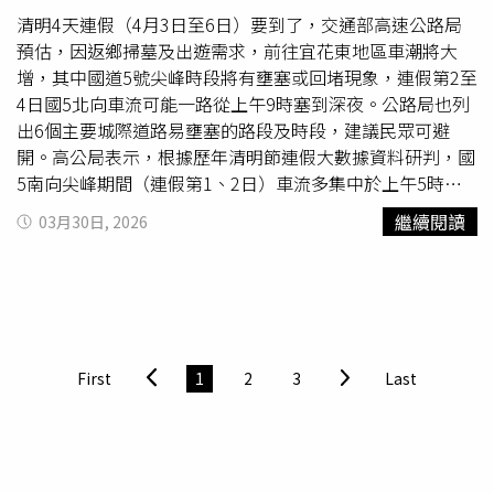
定，以避免於輸送過程中脫落或造成異常，並請旅客於安檢
局說明，本次稽查重點包含實際收費是否超過報備房價，以
清明4天連假（4月3日至6日）要到了，交通部高速公路局
前先行淨空水瓶，取下外套、帽子、圍巾及皮帶，並將筆記
及訂金收取與退還是否符合定型化契約規定等。初步查核結
預估，因返鄉掃墓及出遊需求，前往宜花東地區車潮將大
型電腦取出，以加速通關流程。
果未發現違規情形，稽查團隊亦持續向業者宣導相關法規，
增，其中國道5號尖峰時段將有壅塞或回堵現象，連假第2至
呼籲業者秉持誠信原則，合法訂價與收費。此外，觀光旅遊
4日國5北向車流可能一路從上午9時塞到深夜。公路局也列
局表示，部分旅宿業者反映，目前多採用AI輔助動態訂價機
出6個主要城際道路易壅塞的路段及時段，建議民眾可避
制，依市場供需即時調整房價。市府建議，民眾若希望享有
開。高公局表示，根據歷年清明節連假大數據資料研判，國
較具彈性的訂房選擇及優惠房價，應及早規劃行程與訂房。
5南向尖峰期間（連假第1、2日）車流多集中於上午5時至
為避免誤入住非法旅宿，南市府提醒旅客可事先至交通部觀
下午5時，國5北向尖峰期間（連假第2至4日）車流則從上
繼續閱讀
03月30日, 2026
光署「臺灣旅宿網」或臺南市政府「臺南旅遊網」查詢合法
午9時湧現並持續至深夜，建議用路人可多搭乘公共運輸分
旅宿資訊，確保住宿安全與消費權益。觀光旅遊局亦提醒，
流，預估搭乘大客車往返北宜可較自行開車約節省30分鐘以
旅客如於連假期間遇有住宿消費爭議，可透過行政院消費者
上。高公局提到，假期間多項國5大客車優先通行措施將照
保護處線上申訴系統，或撥打1950消費者服務專線洽詢，
常實施，如石碇南向入口開放大客車通行路肩銜接爬坡道、
市府將即時協助處理，共同營造安全、安心且友善的觀光環
石碇南向爬坡道限大客車通行，以及羅東、宜蘭、頭城北入
境。
匝道大客車專用道、北向宜蘭至頭城機動開放路肩供大客車
First
1
2
3
Last
通行並實施主線儀控供大客車優先通行等；此外，石碇南入
封閉期間，將改為大客車專用入口，不影響大客車通行。高
公局指出，為紓解尖峰車流，高公局規劃實施尖峰時段石碇
及坪林南向入口匝道封閉、蘇澳至頭城北向入口高乘載管制