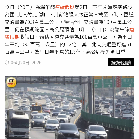
今日（20日）為端午節
連續假期
第2日，下午國道壅塞路段
為國1北向竹北-湖口，其餘路段大致正常。截至17時，國道
交通量為70.3百萬車公里，預估今日交通量為109百萬車公
里，仍在預期範圍。高公局預估，明日（21日）為端午節
連
續假期
收假日，預估國道交通量為108百萬車公里，為平日
年平均（93百萬車公里）的1.2倍，其中北向交通量可達61
百萬車公里，為平日年平均的1.3倍。高公局預判明日重點
壅塞路段為國1北向西螺-埔鹽系統、南屯-后里、苗栗-湖
繼續閱讀
06月20日, 2026
口；國3北向竹山-中興、草屯-霧峰、大山-香山、關西-大
溪；國5北向宜蘭-坪林；國4西向潭子系統-豐勢；國6西向
東草屯-霧峰系統；國10西向仁武-左營端等路段。高公局建
議西部國道北向用路人，南部地區於9時前出發，中部地區
於12時前出發，國5北向用路人建議於9時前出發，以節省
寶貴時間。明日國道相關疏導措施包括：12-21時封閉國1虎
尾、埔鹽系統及國3西濱北向入口；13-18時國5蘇澳、羅
東、宜蘭及頭城之北向入口高乘載管制；單一費率、國3新
竹系統至燕巢系統採單一費率再8折收費、0-5時暫停收費、
開放路肩、替代道路、匝道儀控等。另高公局與公路局攜手