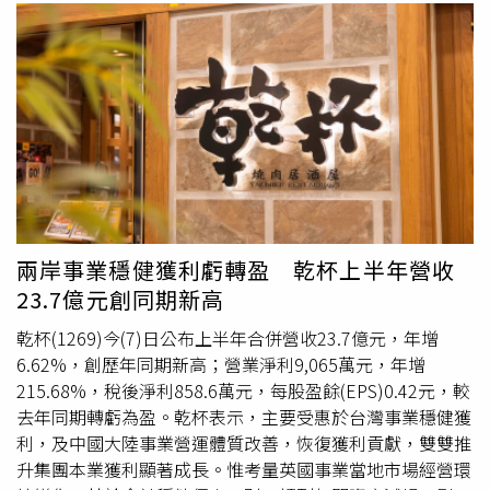
兩岸事業穩健獲利虧轉盈 乾杯上半年營收
23.7億元創同期新高
乾杯(1269)今(7)日公布上半年合併營收23.7億元，年增
6.62%，創歷年同期新高；營業淨利9,065萬元，年增
215.68%，稅後淨利858.6萬元，每股盈餘(EPS)0.42元，較
去年同期轉虧為盈。乾杯表示，主要受惠於台灣事業穩健獲
利，及中國大陸事業營運體質改善，恢復獲利貢獻，雙雙推
升集團本業獲利顯著成長。惟考量英國事業當地市場經營環