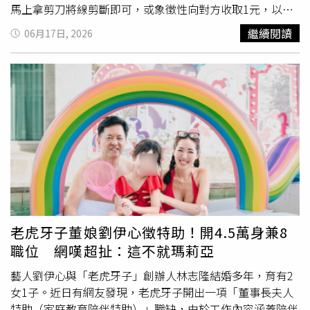
馬上拿剪刀將線剪斷即可，或象徵性向對方收取1元，以
接國一更塞，一點多才到台中」、「這些人是要參加端午節
「買賣」的形式轉換，否則恐怕厄運纏身，也避免引起誤會
的划龍舟大賽的，所以才會選在這時間南下」、「可能要去
繼續閱讀
06月17日, 2026
或不悅。二、雨傘「傘」與「散」同音，若將雨傘當作禮物
東石看煙火吧」。高公局建議，連假首日西部國道南向用路
送給親友或伴侶，會讓人聯想到「感情離散」、「緣分散
人盡量於上午6時前或中午12時後出發；國道5號南向車輛
盡」或「友情散去」，是非常不吉利的象徵。化解方法：若
則可考慮於清晨5時前或下午5時後上路，以避開尖峰車潮，
真的收到別人送的傘，收禮者可以當場向送禮人支付象徵性
減少行車時間與壅塞影響。
的金額（如5元或1塊錢銅板），將「送禮」轉變為「買
賣」，或是說成「借傘」而非「送傘」即可化解。三、鞋子
「鞋」與「邪」諧音，送鞋有將「邪氣」送給對方的意思。
此外，送鞋也常被長輩解讀為「送人走」（把人送走）或
「請對方離開」，帶有分離與不歡迎的負面含義。化解方
法：若非送不可，民間習俗通常要求收禮者必須回贈5元或1
塊銅板給送禮者。透過象徵性的買賣行為，打破「送」的定
義，代表兩人之間沒有分離或送邪的意涵。四、剪刀剪刀、
老虎牙子董娘劉伊心徵特助！開4.5萬身兼8
刀具等金屬銳器，這類物品有鋒利的刀刃，會讓人產生「一
職位 網嘆超扯：這不就瑪莉亞
刀兩斷」、「一剪兩斷」的聯想，象徵雙方的關係或情誼將
會被割斷。化解方法：若因實用需求（如贈送專業廚師刀具
藝人劉伊心與「老虎牙子」創辦人林志隆結婚多年，育有2
組或裁縫剪刀），送禮時建議在剪刀上綁上一條紅緞帶，象
女1子。近日有網友發現，老虎牙子開出一項「董事長夫人
徵「討吉利」與「化解煞氣」。五、送手帕、毛巾手帕跟毛
特助（家庭教育陪伴特助）」職缺，由於工作內容涵蓋陪伴