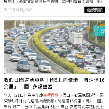
境變化，基於會計穩健保守原則，認列相關資產減損，影響
本期稅後獲利表現。乾杯台灣事業營運表現上半年營收達
繼續閱讀
08月07日, 2026
20.19億元，年增9.4%，亦創歷年同期新高，受惠於
連續假
期
及母親節等聚餐商機，加上股市活絡帶動整體消費力道，
餐飲事業及外販事業同步成長，成為推升集團營收成長的主
要動能。其中，在餐飲事業持續推動品牌優化與展店布局。
上半年完成「乾杯燒肉居酒屋」品牌改革及「高木和牛食
堂」品牌優化，透過產品與服務優化帶動來客成長；4月開
幕的「黑毛屋」台中漢神洲際店營運表現亮眼，躍居品牌業
績第一門店；去年底開出的牛舌定食品牌「牛舌佑介」業績
亮眼，持續挹注集團營收，展現品牌優化與展店策略成效。
展望下半年營運，隨著暑假餐飲旺季及中秋節檔期到來，家
庭聚餐與年輕消費族群需求可望持續增溫。近期推出「乾
杯」商業午餐與「老乾杯」全新菜單、「黑毛屋」季節鍋可
收假日國道湧車潮！國5北向紫爆「時速僅16
望持續發酵，將持續透過新品推出、行銷活動，掌握節慶商
公里」 國1多處壅塞
機，持續挹注營運成長。展店方面，8月「黑毛屋」插旗高
雄夢時代店完成南北高雄雙據點布局；第四季預計再新增2
今天（21日）為端午節
連續假期
收假日，截至晚間6時，國
家「黑毛屋」及4家「牛舌佑介」，陸續進駐拓展台北南
5頭城-坪林北向路段持續紫爆，時速僅16公里。另外，國1
西、永康街等重點商圈，擴大營收規模，為下半年營運成長
新竹-湖口、台中-后里北向路段、麻豆-安定南向等路段也出