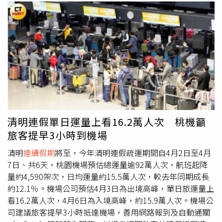
鹽系統，北向圓山-大華系統；國3南向中和-關西、快官-名
間；國5南向南港系統-頭城、北向宜蘭-坪林；國10東向鼎
金系統-燕巢系統、仁武-左營端等路段，其中國5北上路段
可能塞到午夜，建議西部國道南向用路人儘量5時前或12時
後出發；國5南向用路人建議5時前或17時後出發，節省寶
貴時間。此外，明日國道相關疏導措施包括：5-12時封閉國
1埔鹽系統及國5石碇、坪林南向入口；13-18時國5蘇澳、
羅東、宜蘭及頭城之北向入口高乘載管制；單一費率、0-5
時暫停收費、開放路肩、替代道路、匝道儀控等。高公局提
醒駕駛人遇濃霧路段時，應開亮車頭大燈、霧燈及危險警告
清明連假單日運量上看16.2萬人次 桃機籲
燈，以提醒後方來車，並保持較長的跟車距離，且小心駕駛
旅客提早3小時到機場
及避免變換車道，以維行車安全，同時呼籲民眾出門務必檢
查好車況養足精神，繫妥安全帶、切勿超速並注意車前狀
清明
連續假期
將至，今年清明連假疏運期間自4月2日至4月
況、保持安全距離。另高公局與公路局攜手合作，成立「公
7日、共6天，桃園機場預估總運量逾92萬人次，航班起降
路聯合疏運中心」，共同監控連假路況並即時協調應變，同
量約4,590架次，日均運量約15.5萬人次，較去年同期成長
時高公局於今日的國道路況預報(即時交通狀況、路況預
約12.1％。機場公司預估4月3日為出境高峰，單日旅運量上
測、管制措施、行車建議事項等)外，增加宣導省道及快速
看16.2萬人次，4月6日為入境高峰，約15.9萬人次。機場公
公路疏導訊息(管制措施、壅塞預測、國道客運優惠措施
司建議旅客提早3小時抵達機場，善用網路報到及自動通關