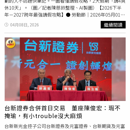
劃的人不妨趕快筆記。一圖看懂請假攻略，2大假期「請4爽
休10天」。（圖／記者陳慈鈴整理、AI製圖）【2026下半
年－2027跨年最強請假攻略】● 勞動節｜2026年05月01日
（五）到05月03日（日）請4天（04月27日到04月30日）
繼續閱讀
04月08日, 2026
休9天 →
連續假期
為04月25日到05月03日。● 端午節｜
2026年06月19日（五）到06月21日（日）請4天（06月15
日到06月18日）休9天 →
連續假期
為06月13日到06月21
日。● 教師節＋中秋節｜2026年09月25日（五）到09月28
日（一）請4天（09月21日到09月24日）休10天 →
連續
假期
為09月19日到09月28日。● 國慶日｜2026年10月09
日（五）到10月11日（日）請4天（10月05日到10月08
日）休9天 →
連續假期
為10月03日到10月08日。● 光復
節｜2026年10月24日（六）到10月26日（一）請4天（10
月27日到10月30日）休9天 →
連續假期
為10月24日到11
月01日。● 行憲紀念日｜2026年12月25日（五）到12月27
日（日）請4天（12月21日到12月24日）休9天 →
連續假
台新證券合併首日交易 董座陳俊宏：瑕不
期
為12月19日到12月27日。● 2027跨年｜2027年01月01
掩瑜，有小trouble沒大麻煩
日（五）請4天（12月28日到12月31日）休10天 →
連續
假期
為12月25日到2026年01月03日。（併行憲紀念日連
台新新光金控子公司台新證券及元富證券、台新期貨及元富