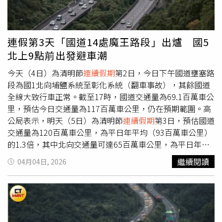
公局呼籲用路人，雨中行車請開啟頭燈並加大跟車距離，若
視線嚴重不良時請降速行駛或駛離國道，以保護自身及他人
安全。
連假第3天「國道14處魔王路段」出爐 國5
北上9點前出發避車潮
今天（4日）為清明節
連續假期
第2日，今日下午國道壅塞路
段為國1北向埔鹽系統至彰化系統（翻車事故），其餘國道
全線大致行車正常。截至17時，國道交通量為69.1百萬車公
里，預估今日交通量為117百萬車公里，仍在預期範圍。高
公局表示，明天（5日）為清明節
連續假期
第3日，預估國道
交通量為120百萬車公里，為平日年平均（93百萬車公里）
的1.3倍，其中北向交通量可達65百萬車公里，為平日年平
均的1.4倍。高公局預判明日重點壅塞路段為國1北向西螺-
繼續閱讀
04月04日, 2026
埔鹽系統、南屯-后里、苗栗-湖口、圓山-大華系統；國3北
向竹山-中興、草屯-霧峰、龍井-沙鹿、苑裡-後龍、大山-香
山、關西-大溪；國5北向宜蘭-坪林；國4西向潭子系統-豐
勢；國6西向東草屯-霧峰系統；國10西向仁武-左營端等路
段，建議北向用路人，南部地區於9時前出發，中部地區於