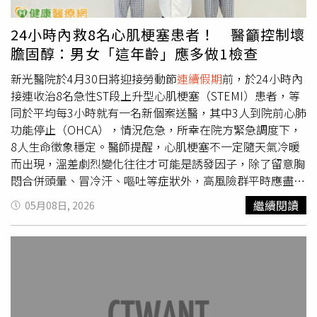
24小時內救8名心肌梗塞患者！ 醫籲控制壞
膽固醇：男女「這年齡」應多做1檢查
新光醫院於4月30日將迎接勞動節
連續假期
前，於24小時內
接連收治8名急性ST段上升型心肌梗塞（STEMI）患者，等
同於平均每3小時就有一名新個案送醫，其中3人到院前心肺
功能停止（OHCA），情況危急，所幸在院方緊急調度下，
8人生命徵象穩定。醫師提醒，心肌梗塞不一定隨天氣冷暖
而出現，溫差劇烈變化往往才可能是誘發因子，除了留意胸
悶合併頭暈、冒冷汗、嘔吐等症狀外，高風險群平時應盡可
能將低密度膽固醇（LDL-C，俗稱「壞膽固醇」）控制在55
繼續閱讀
05月08日, 2026
mg/dL以下，有助於降低發病風險。新光醫院心臟內科主治
醫師鍾伯欣表示，50至65歲為心肌梗塞好發族群，而此前
收治的8名急性心肌梗塞患者皆為男性，年齡介於49歲至65
歲之間，顯示該病呈現年輕化趨勢，當中已有3人康復出
院，其餘仍在住院治療，並有1名到院前心肺功能停止合併
使用ECMO（葉克膜）患者仍在加護病房觀察，但意識清
醒。搶時間打通血管 平均D2W為61分鐘新光醫院心臟內