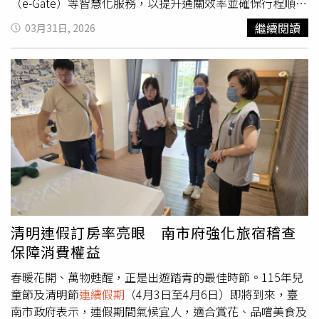
等)，跨機關合作整合交通資訊，提升民眾出行便利與安
（e-Gate）等智慧化服務，以提升通關效率並確保行程順
全。
暢。在疏運整備之際，機場公司服務品質亦再獲國際肯定。
繼續閱讀
03月31日, 2026
Skytrax公布2026年最佳百大機場評選結果，桃園國際機場
整體排名由2025年第43名大幅躍升至第24名，在全球最佳
進步機場排名第3名；同時再度榮獲「全球最佳行李運送機
場」首獎，並首度進入「全球最佳家庭友善機場」及「全球
最佳機場購物」前10名，顯示整體旅客服務品質、場站體驗
及營運效能持續提升。機場公司指出，行李運送能蟬聯首
獎，除歸功於航空公司與地勤公司相關單位共同合作，近年
來更透過數據導向管理，針對國際指標進行精確對標與服務
流程優化，確保各項細節能對接國際領先標準水平。在整體
服務優化作為中，機場公司亦持續強化親子旅客服務環境，
提供友善設施和完善通關配套。有12歲以下兒童同行的家
長，可多加利用親子友善通關櫃檯。桃園機場另有提供兒童
清明連假訂房率亮眼 南市府強化旅宿稽查
遊戲區、哺集乳室、親子廁所及嬰兒座椅等設施，打造親子
保障消費權益
友善的環境，讓家長安心出國。機場公司再度榮獲「全球最
佳行李運送機場」首獎，透過數據導向管理，確保各項細節
春暖花開、萬物甦醒，正是出遊踏青的最佳時節。115年兒
能對接國際領先標準水平。（圖／桃園機場公司提供）除親
童節及清明節
連續假期
（4月3日至4月6日）即將到來，臺
子友善設施外，機場亦同步優化商業及餐飲服務，透過第二
南市政府表示，連假期間氣候宜人，適合賞花、品嚐美食及