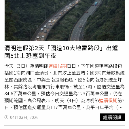
12時前出發，國5於9時前出發，節省寶貴時間。明日國道
相關疏導措施包括：12-21時封閉國1虎尾、埔鹽系統及國3
西濱北向入口；13-18時國5蘇澳、羅東、宜蘭及頭城之北向
入口高乘載管制；單一費率、0-5時暫停收費、開放路肩、
替代道路、匝道儀控等。另高公局與公路局攜手合作，成立
「公路聯合疏運中心」，共同監控連假路況並即時協調應
變，同時高公局於今日的國道路況預報(即時交通狀況、路
清明連假第2天「國道10大地雷路段」出爐
況預測、管制措施、行車建議事項等)外，增加宣導省道及
國5北上恐塞到午夜
快速公路疏導訊息（管制措施、壅塞預測、國道客運優惠措
施等），跨機關合作整合交通資訊，提升民眾出行便利與安
今天（3日）為清明節
連續假期
首日，下午國道壅塞路段包
全。高公局呼籲民眾出門務必檢查好車況養足精神，勿疲勞
括國1南向湖口至頭份、北向汐止至五堵；國3南向鶯歌系統
駕駛，駕駛人及乘客均繫妥安全帶、勿超速並注意車前狀
至關西服務區、中興至南投服務區、國5南向南港系統至坪
況、保持安全距離。
林，其餘路段均能維持行車順暢。截至17時，國道交通量為
84.6百萬車公里，預估今日交通量為123百萬車公里，仍在
預期範圍。高公局表示，明天（4日）為清明節
連續假期
第2
日，預估國道交通量為117百萬車公里，為平日年平均（93
百萬車公里）的1.3倍，其中南向交通量可達61百萬車公
繼續閱讀
04月03日, 2026
里，為平日年平均的1.3倍。高公局預判明日重點壅塞路段
為國1南向高架機場系統-楊梅端、楊梅-頭份、彰化系統-埔