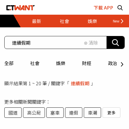
跳至主要內容區塊
下載 APP
最新
社會
娛樂
財經
⊗ 清除
全部
社會
娛樂
財經
政治
顯示結果第 1 ~ 20 筆 / 關鍵字「
連續假期
」
更多相關新聞關鍵字：
國道
高公局
塞車
連假
車潮
更多