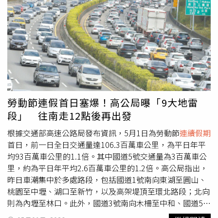
包，因持續性胸痛超過一小時就醫，確診為前壁心肌梗塞，
統；國3竹山至中興、草屯至霧峰、大山至香山、關西至大
治療後低密度膽固醇也從131mg/dL降至64mg/dL。鍾伯欣
溪；國5宜蘭至坪林；國4潭子系統至豐勢；國6東草屯至霧
醫師強調，以急性ST段上升型心肌梗塞患者為例，復原期的
峰系統；以及國10仁武至左營端。另高公局與公路局攜手合
低密度膽固醇應盡可能控制在55mg/dL以下，也與近年的血
作，成立「公路聯合疏運中心」，共同監控連假路況並即時
脂控制趨勢一致。醫：胸悶合併冒冷汗恐為發病前兆 務必
協調應變，同時高公局於今日的國道路況預報（即時交通狀
叫救護車針對民眾平時如何警覺急性心肌梗塞發作前症狀，
況、路況預測、管制措施、行車建議事項等）外，增加宣導
蔡適吉主任表示，若持續出現像大石頭壓住胸口般的胸悶，
省道及快速公路疏導訊息（管制措施、壅塞預測、國道客運
或合併冒冷汗、頭暈、噁心及嘔吐等症狀，且血壓數值莫名
優惠措施等），跨機關合作整合交通資訊，提升民眾出行便
偏低時，應立即撥打急救專線119呼叫救護車。鍾伯欣醫師
利與安全。高公局呼籲用路人，出門務必檢查好車況養足精
勞動節連假首日塞爆！高公局曝「9大地雷
也提醒，臨床統計顯示，急性心肌梗塞患者超過半數可能出
神，駕駛及乘客均需繫妥安全帶、行車勿超速並注意車前狀
段」 往南走12點後再出發
現惡性心律不整，猝死風險較一般人高，因此通常情況下，
況、保持安全距離。
不建議民眾在有疑似症狀時自行搭計程車就醫，反而救護車
根據交通部高速公路局發布資訊，5月1日為勞動節
連續假期
上因具急救設備與專業人員，可在患者突發心律不整時即時
首日，前一日全日交通量達106.3百萬車公里，為平日年平
處置，以提高存活率。男性45歲、女性55歲後 應主動檢
均93百萬車公里的1.1倍。其中國道5號交通量為3百萬車公
查血脂此外，鍾伯欣醫師建議，男性45歲以上、女性55歲
里，約為平日年平均2.6百萬車公里的1.2倍。高公局指出，
以上或停經超過5年者，應至少每年為自己安排一次血脂檢
昨日車潮集中於多處路段，包括國道1號南向東湖至圓山、
查，而家族有心血管疾病史者，更應提早注意潛在風險。他
桃園至中壢、湖口至新竹，以及高架堤頂至環北路段；北向
也指出，僅憑飲食與運動約可降低10至20%的低密度膽固
則為內壢至林口。此外，國道3號南向木柵至中和、國道5號
醇，若合併藥物治療則可降低50%以上，更有利於血管健
南向南港系統至坪林，以及國道10號西向仁武至左營端等路