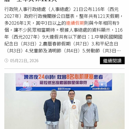
「細細算了下，一個人要做8種專業領域的工作」、「國小
老師+幼教老師+心理諮商師+剪輯師+攝影師+司機+保姆+24
行政院人事行政總處（人事總處）21日公布116年（西元
小時賣身契隨傳隨到……這已經不是請一個人上班了，這是
2027年）政府行政機關辦公日曆表，整年共有121天假期，
在組一間公司，而且還要求全年無休」、「45000這薪水會
多2026年1天，其中3日以上的
連續假期
則與今年相同有9
不會太糟蹋人了」、「這不就瑪麗亞？還特助勒」。老虎牙
個，讓不少民眾相當期待。根據人事總處的資料顯示，116
子目前已將職缺下架。（圖／104求職網）
年（西元2027年）9大連假共有以下節日：1.中華民國開國
紀念日（共3日）2.農曆春節假期（共7日）3.和平紀念日
（共3日）4.兒童節及清明節（共4日）5.勞動節（共3日）6.
國慶日（共3日）7.臺灣光復暨金門古寧頭大捷紀念日（共3
繼續閱讀
05月21日, 2026
日）8.行憲紀念日（共3日）9.117年1月1日開國紀念日適逢
星期六，於116年12月31日（星期五）補假人事總處強調，
政府行政機關辦公日曆表僅適用於政府行政機關公務人員，
公營事業機構人員的放假，原則上比照辦理；至實施條例第
9條規定有關警察、消防、海巡、軍事等性質特殊政府機關
（構）放假日及各級學校適用之學年度行事曆，由內政部、
海洋委員會、國防部及各該主管教育行政機關等視需要調移
之。此外，民間企業人員放假涉及勞動基準法相關事項，應
依該法主管機關勞動部規定辦理。行政院人事行政總處公布
2027年行事曆。（圖／行政院人事行政總處提供）