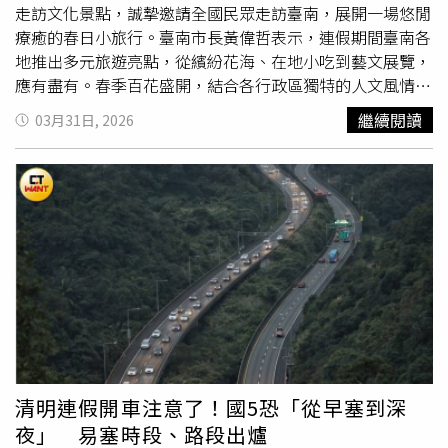
航廈多元購物空間、觀景台商場及餐飲櫃位優化，引進多元
走訪文化景點，誠摯邀請全國民眾走訪臺南，展開一場悠閒
品牌，並提供多種語言菜單，從飲食、伴手禮到免稅品，全
療癒的春日小旅行。臺南市長黃偉哲表示，連假期間臺南各
方位滿足旅客需求，讓旅客登機前享受舒適的購物消費體
地推出多元旅遊亮點，從繽紛花海、在地小吃到藝文展覽，
驗。桃園機場旅運量持續成長，2026年截至3月10日已達
應有盡有。春季百花盛開，結合各行政區獨特的人文風情，
1,001萬人次，較2025年及2019年分別提前約8天及7天。顯
無論親子同遊或輕旅行皆相當適合，讓旅客在漫遊之中，細
繼續閱讀
03月31日, 2026
示國際航空客運市場持續穩健成長。為因應連假期間旅運高
細品味臺南獨有的生活節奏與文化底蘊。他也建議旅客可安
峰，機場公司已協同CIQS單位及機場大聯盟完成各項整備
排「住一晚、玩兩天」，甚至「住兩晚、深度旅遊」，放慢
作業，包括加強監控航廈周邊道路、出境驗票口、安檢線、
步調，深入體驗城市魅力。觀光旅遊局長林國華表示，根據
證照查驗、轉機安檢、入境檢疫等重點區域人流與交通狀
連假前10天的抽樣統計，臺南旅宿訂房率已達約八成，部分
況，並透過航班運量整點人數預報表每小時滾動更新運量預
飯店更突破九成。由於仍有民眾習慣於假期前夕才安排行
報，協助相關單位彈性調度人力與設施，提升整體疏運效
程，加上業者持續接受訂房，預估實際住房率可望進一步提
率，協助旅客順利通關。為方便旅客掌握時間，機場公司導
升。整體而言，臺南連假期間住宿市場表現穩健，觀光熱度
入「AI出發安檢人流統計」，於出境驗票口設置預估通關時
持續升溫。另建議旅客善用「台灣好行」等大眾運輸工具串
間告示牌，以「人像數量」及「顏色燈號」呈現安檢等候情
聯各大景點，不僅交通便利，也有助於減緩車潮壅塞，提升
形；旅客亦可透過桃園機場官方APP查詢「安檢等候時
整體旅遊品質。觀光旅遊局指出，因應連假旅遊人潮，為防
間」，建議提前掌握現場狀況並儘早完成安檢作業。機場公
止旅宿業者哄抬房價或違規收費，已於連假前會同消費者保
司提醒，連假尖峰時段入出境人潮集中，報到、行李託運、
護官辦理旅宿房價稽查，重點針對房價揭露、計價方式及訂
清明連假開車注意了！國5恐「從早塞到深
安檢及入境行李提領等流程均可能出現排隊情形，建議旅客
房資訊透明度進行查核，並同步加強法令宣導，提醒業者落
夜」 易塞時段、路段出爐
預留充足時間辦理相關手續；另提醒行李綁帶應穿過提把固
實自律經營，避免以不透明或誤導方式進行行銷。觀光旅遊