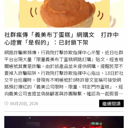
南向土城-關西、快官-霧峰、草屯-名間；國5南向南港系統-
頭城；國10東向鼎金系統-燕巢系統等路段。高公局建議西
部國道南向用路人儘量於12時後出發，國5南向用路人建議
於17時後出發；另西部國道北向用路人，建議南部地區於9
時前出發，中部地區於12時前出發，國5北向用路人建議於
社群瘋傳「義美布丁蛋糕」網購文 打詐中
9時前出發，節省寶貴時間。高公局也呼籲民眾出門務必檢
心證實「是假的」：已封鎖下架
查好車況並養足精神，開車時需繫妥安全帶並手握方向盤，
勿過度倚賴輔助駕駛系統，另氣象署預報顯示連假期間午後
網路詐騙案頻傳，行政院打擊詐欺指揮中心示警，近日社群
有降雨機率，雨天行車務必保持足夠之行車安全間距，隨時
平台出現大量「限量義美布丁蛋糕網路訂購」貼文，經查相
注意前方動態，以確保行車安全。
關帳號其實是詐騙，由於該產品並未提供網購，提醒民眾不
要掉入詐騙陷阱。行政院打擊詐欺指揮中心指出，18日於社
交平台巡邏時，發現有不明帳號於8時許發文宣稱可接受網
路預訂爆紅的「義美公司限時、限量、特定門市蛋糕」，經
向義美公司查證並偽裝顧客與詐團聯繫，確認為一起假冒知
名店家、以假實名制認證的詐騙案件，與日前偽冒85°C杜拜
繼續閱讀
06月20日, 2026
巧克力詐騙手法雷同，因此至18日12時許，相關詐騙帳
號、貼文、網站均已封鎖下架，並交刑事警察局後續偵辦。
行政院打擊詐欺指揮中心表示，端午節佳節期間，詐騙集團
會利用民眾無法查證弱點進行詐騙，近日除了冷凍肉粽詐騙