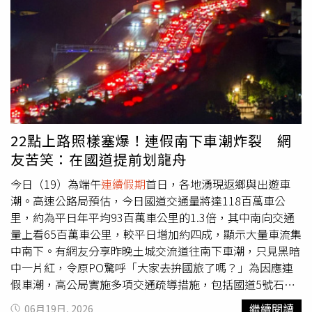
案件外，Facebook、Threads等社交平台上也大量出現假
冒小農或水果店，販賣無花果、芒果、荔枝、榴槤等農產品
的詐騙貼文，手法都是先以低價吸引消費者到假冒的7-
Eleven賣貨便、全家便利購、黑貓宅急便等網站選購，再假
稱「未通過實名認證」或使用「ATM無卡提款」等方式進行
詐騙，受害民眾動輒損失數十萬到百萬元不等。行政院打擊
詐欺指揮中心說，目前查獲的詐騙集團假帳號、假網頁均已
封鎖下架，但不排除詐團繼續利用網路爆紅的「義美布丁蛋
22點上路照樣塞爆！連假南下車潮炸裂 網
糕」為誘餌，在各社交平台以人頭帳號貼文進行詐騙，正值
友苦笑：在國道提前划龍舟
端午
連續假期
期間，請民眾提高警覺，有任何疑問立刻撥打
165專線查證。
今日（19）為端午
連續假期
首日，各地湧現返鄉與出遊車
潮。高速公路局預估，今日國道交通量將達118百萬車公
里，約為平日年平均93百萬車公里的1.3倍，其中南向交通
量上看65百萬車公里，較平日增加約四成，顯示大量車流集
中南下。有網友分享昨晚土城交流道往南下車潮，只見黑暗
中一片紅，令原PO驚呼「大家去拚國旅了嗎？」為因應連
假車潮，高公局實施多項交通疏導措施，包括國道5號石碇
及坪林南向入口，以及國道1號平鎮系統與埔鹽系統南向匝
繼續閱讀
06月19日, 2026