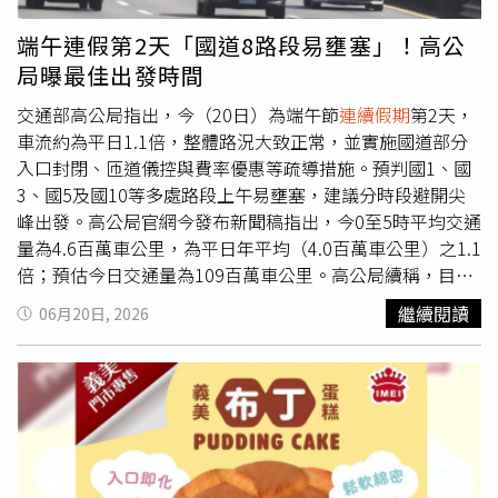
合作，成立「公路聯合疏運中心」，共同監控連假路況並即
時協調應變，同時高公局於今日的國道路況預報(即時交通
端午連假第2天「國道8路段易壅塞」！高公
狀況、路況預測、管制措施、行車建議事項等)外，增加宣
局曝最佳出發時間
導省道及快速公路疏導訊息（管制措施、壅塞預測、國道客
運優惠措施等），跨機關合作整合交通資訊，提升民眾出行
交通部高公局指出，今（20日）為端午節
連續假期
第2天，
便利與安全。高公局呼籲民眾出門務必檢查好車況並養足精
車流約為平日1.1倍，整體路況大致正常，並實施國道部分
神，開車時需繫妥安全帶並手握方向盤，勿過度倚賴輔助駕
入口封閉、匝道儀控與費率優惠等疏導措施。預判國1、國
駛系統，另行車時保持足夠之行車安全間距，隨時注意前方
3、國5及國10等多處路段上午易壅塞，建議分時段避開尖
動態，以確保行車安全。
峰出發。高公局官網今發布新聞稿指出，今0至5時平均交通
量為4.6百萬車公里，為平日年平均（4.0百萬車公里）之1.1
倍；預估今日交通量為109百萬車公里。高公局續稱，目前
全國道路況皆大致正常，截止上午7時，交通量為8.5百萬車
繼續閱讀
06月20日, 2026
公里，今日相關疏導措施包括：5至12時封閉國1埔鹽系
統、國5石碇及坪林南向入口；12至21時封閉國1虎尾、埔
鹽系統及國3西濱北向入口；13至18時國5蘇澳、羅東、宜
蘭及頭城之北向入口高乘載管制；單一費率、國3新竹系統
至燕巢系統採單一費率再8折收費、開放路肩、替代道路、
匝道儀控等。高公局預判今上午重點壅塞路段為：國1南向
楊梅-頭份、彰化系統-埔鹽系統，北向圓山-大華系統；國3