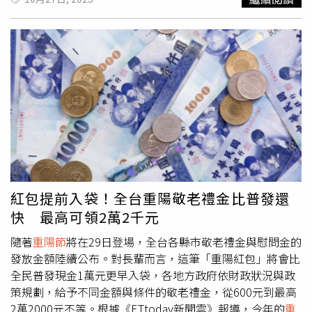
臥病在床，夫妻生活難以自理。老倆口曾多次與子女協商，
希望增加贍養費以聘請護工，或由子女輪流照顧，但均未得
到回應，最終不得不訴諸法律。考量原告年邁行動不便，法
院特別將庭審地點設於村內公共廣場。庭審中，法官指出，
依《民法典》規定，成年子女有依法履行贍養、扶助及保護
父母的義務。法院審酌2位原告均患重病，生活困難，其請
求增加贍養費符合法律與現實情況，最終判決4名子女每人
每月應向父母支付700元贍養費。庭審結束後，法官以此案
為例，向在場村民講解法律條文，並結合農村常見的土地流
轉、鄰里糾紛等案例，開展普法宣講。法官強調，贍養父母
既是中華民族的傳統美德，更是法律明確要求的公民責任。
子女應在經濟與精神上給予父母必要支持，不能以任何理由
紅包提前入袋！全台重陽敬老禮金比普發還
推卸責任。
快 最高可領2萬2千元
隨著
重陽節
將在29日登場，全台各縣市敬老禮金與慰問金的
發放金額陸續公布。對長輩而言，這筆「重陽紅包」將會比
全民普發現金1萬元更早入袋，各地方政府依財政狀況與政
策規劃，給予不同金額與條件的敬老禮金，從600元到最高
2萬2000元不等。根據《ETtoday新聞雲》報導，今年的
重