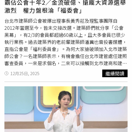
霸佔公會十年2／金流破億、搶龐大資源選舉
孩子長大，這也是許多台灣長輩一輩子打拚的縮影；冠廷一
激烈 權力盤根淪「福委會」
家也告訴他，阿媽很感謝政府推動的長照政策與老農津貼，
讓長輩晚年能安心、有尊嚴地生活，他也很有感觸；因為執
台北市建築師公會被爆出理事長黃秀莊及理監事團隊自
政團隊推動的各項政策，正是希望讓辛勞一輩子的長輩，都
2012年當選至今，皆未交接改選。建築師們就分享「公會
能安穩生活。賴清德強調，很多人說，台灣人就像《動物森
黑幕」，有2/3的會員都超過60歲以上，且大多會員已很少
友會》的島民一樣熱情，一句留言、一個標記，就能牽起一
執行業務。過去建築界的老前輩建築師潘冀也曾投書媒體，
段真實的緣分，所以大家把這樣的行動稱作「動森島民出任
直指公會是「福利委員會」。為何大家搶破頭加入北市建築
務」，而他也會記得這次「任務完成」帶來的感動，繼續努
師公會？一名建築師表示，有機會擔任台北市建管處任建照
力，照顧在台灣這片土地上的每一個人。在影片中，賴清德
審查委員，一來是求個名，二來可以接觸到北市建商和建
握起冠廷阿嬤的手，誇她穿得很漂亮、還背著小包包；冠廷
案，作為一個開拓案源的管道。而作為北市公會的理監事成
繼續閱讀
12月25日, 2025
表示「想說阿嬤很可愛，就把阿嬤PO上去，沒想到台灣果
員，又掌握了福利與資源，不只台北市，各縣市公會皆如
然是最會用Threads的地方，大家一直瘋狂地留言，Tag我
此，所以每到選舉才會競爭激烈。更進一步了解，事實上，
們的總統。」並對著阿嬤用台語說到「阿嬤我沒有騙妳啊，
全國各地建築師公會對公共事務具有相當影響力，地方政府
我就說阿德要來吧！」畫面曝光後，許多網友紛紛在底下留
審查建照，在目前技術行政分離審查作業上，針對建築法規
言，「台灣島主出任務」、「威廉出任務，謝謝威廉」、
認定基準市府會聽取公會意見為主要意見；6層樓以上或是
「在脆上看到，沒想到讓我追到結局」、「超感動，謝謝阿
符合公眾使用建築物的室內裝修，包括牆壁、天花板等固定
嬤、謝謝總統」、「阿嬤笑的很開心，阿嬤看起來很勇
於結構上的修整，也要透過建物築師公會核可才能動工；若
健」；冠廷本人也回應「謝謝威廉，阿嬤超級開心！」
民間發生建築施工損鄰案件、建築結構有海砂屋等爭議，需