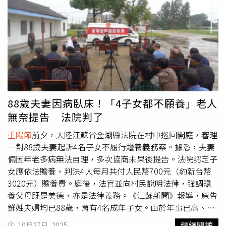
合玩的派對。（圖／翻攝自竹北市公所媒體群組）鄭朝方對
此指出，萬聖節活動是今年首度移師文化公園舉行，原本很
擔心連日大雨不斷，活動很難盡興，沒想到活動前雨勢就停
了，實在感謝老天賞臉。他坦言，這次萬聖舞動嘉年華經費
有限，但公所成員仍絞盡腦汁策劃亮眼成果，而且值此
重陽
節
前夕，公所更首度設計三代同框的萬聖晚會，讓老中青三
代民眾同場飆舞，加上不少人盛裝打扮參與晚間踩街遊行，
駢肩雜遝人潮洶湧，真的令人感動。鄭朝方預告，這次是
「孩子的主場」邀請長輩一起玩，但接下來11月8號則是
88歲夫妻因病臥床！「4子女都不願養」老人
「長輩的主場」讓孩子來欣賞，因為1980年代金曲三天后
無奈提告 法院判了
辛曉琪、萬芳、潘越雲要來竹北新崙公園開唱了，屆時將帶
來新一波感動，歡迎大家參與。24日竹北萬聖節踩街活動吸
重陽節
前夕，大陸江蘇省金湖縣法院在村中巡回開庭，審理
引大小朋友參加。（圖／翻攝自竹北市公所媒體群組）
一對88歲夫妻起訴4名子女不履行贍養義務案。據悉，夫妻
倆因年老多病無法自理，多次協商未果後提告。法院認定子
女應依法贍養，判決4人每月共付人民幣700元（約新台幣
3020元）贍養費。庭後，法官並向村民說明法律，強調贍
養父母既是美德，亦是法律義務。《江蘇新聞》報導，原告
鮮姓夫婦均已88歲，育有4名成年子女。由於年事已高、健
康欠佳，鮮先生今年突發腦梗後喪失自理能力，其妻亦長期
繼續閱讀
10月27日, 2025