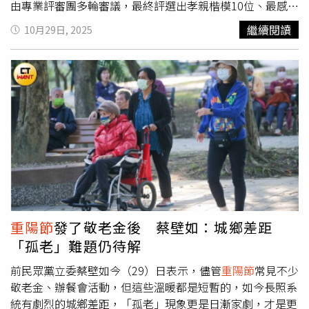
由專業評審團多輪審議，最終評選出孝親楷模10位、最感動
人心短影音10件及最佳人氣短影音100件，共計頒發120個
繼續閱讀
10月29日, 2025
獎項，獎金總額為人民幣60萬元。這些作品集中體現了孝親
文化在華人社會中的傳承與共鳴。今天是農曆九月九日重陽
敬老日，2025旺旺孝親獎頒獎典禮長沙舉行，百件作品獲
表彰。（圖／藍孝威攝）出席活動的主要嘉賓包括：海峽兩
岸關係協會會長張志軍，湖南省人大常委會副主任胡旭晟，
旺旺集團董事長蔡衍明，旺旺集團副董事長周錫瑋、蔡紹
中、鄭文憲，旺旺集團首席營運官蔡旺家，江西日報社社長
兼江西報業傳媒集團黨委書記張鋒，湖南瀟湘晨報傳媒經營
有限公司黨委書記、總經理郭萍等。知名歌手范怡文、台灣
星二代寶弟（高凌風之子）、焦曼婷（焦恩俊之女）、韓菲
（王中平之女），以及旺旺孝親獎得獎歌曲專輯製作人崔軾
玄等文藝界人士也到場觀禮。來自大陸21個省市、香港、澳
重陽節
發了敬老金後 蔡壁如：城鄉差距
門以及馬來西亞、澳洲、美國等地的三百餘位來賓參加了典
「孤老」難題仍待解
禮，體現出孝親文化在全球華人中的廣泛影響力。典禮安排
了系列演出環節。歌手范怡文演唱了2023年獲獎孝親歌曲
前民眾黨立委蔡壁如今（29）日表示，儘管
重陽節
常見不少
〈芋冰〉；演員焦恩俊與女兒焦曼婷合唱了〈你知道我需要
敬老金、辦餐會活動，但這些溫暖都是短暫的，如今長照系
什麼〉，展現了親情的溫暖；歌手高凌風之子寶弟演唱了
統有劇烈的城鄉差距，「孤老」現象更是日漸家劇，才是更