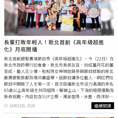
麼用力」，才不會因逞強而引來虛損之病。若能順應季節、
早睡早起、多做靜態調養，天月的陰氣反能轉為滋養，讓身
心在靜裡重生。●生肖羊天月星在2025年
重陽節
過後對於
本性柔順、心思細膩的屬羊者，易受環境與情緒影響，使得
容易出現「舊疾重現」的現象，特別是與消化系統、腸胃、
睡眠及女性荷爾蒙相關的問題較為顯著，這並非突發的病，
而是身體長期的積累在氣候轉寒時被放大。天月星也容易讓
長輩打敗年輕人！新北首創《高年級超進
人陷入身心交互影響的狀態，可能因情緒低落導致食慾不
化》月底開播
振，或因勞累過度引起失眠與頭暈。對羊者來說，這段時期
要避免過度憂慮與情感牽掛，因為心念若沉，氣血即滯。若
新北首創銀髮實境節目秀《高年級超進化》，今（22日）在
能以「心靜養身」為主軸，配合輕柔運動、均衡飲食，便能
新北市政府舉行記者會，新北市長侯友宜、扮成董月花的董
使天月星的陰氣化為修養的契機，而非疾病的根源。●生肖
至成、藝人王少偉、啦啦隊女神琳妲與參與節目錄製的新北
鼠天月星在2025年
重陽節
過後對於屬鼠者，其影響並非立
最勇銀髮族都到場共襄盛舉。這節目讓多位藝人、網紅們在
即顯現於身體，而是潛伏在精神層面，屬鼠者思慮深、心事
節目中開啟了人生第一次，首次搭檔新北市活力滿滿的多名
多，受天月星影響，容易讓人陷入莫名的憂鬱、焦慮或倦怠
65歲以上高年級生共同組隊，解鎖上山、下海的極限運動及
之中。這顆星使人對環境的感受更敏銳，對人事的起伏更易
新奇挑戰，內容包含SUP立槳、溯溪垂降、冰壺、西洋劍等
受傷，長此以往會影響睡眠品質與神經系統。健康上不一定
連年輕人都未必敢嘗試的極限挑戰，徹底顛覆外界對長者們
繼續閱讀
10月22日, 2025
有具體的病變，但會有「身心不同步」的現象，如腦子太
「跔落去爬袂起來」的刻板印象，每集參與錄製的高年級生
忙，身體太累。屬鼠者若能察覺這股細微的能量變化，適時
戰力滿格，打掛年輕力壯的藝人、網紅們，令明星們瞠目結