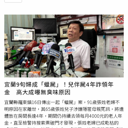
宜蘭9旬婦成「蠟屍」！兒伴屍4年詐領年
金 高大成曝無臭味原因
宜蘭縣羅東鎮16日傳出一起「蠟屍」案，91歲張姓老婦不
明原因在家離世，其65歲張姓兒子涉嫌隱匿母親死訊，將遺
體放在房間長達4年，期間仍持續去領每月4000元的老人年
金，直至檢警持搜索票破門才發現，張姓老婦已成乾枯的