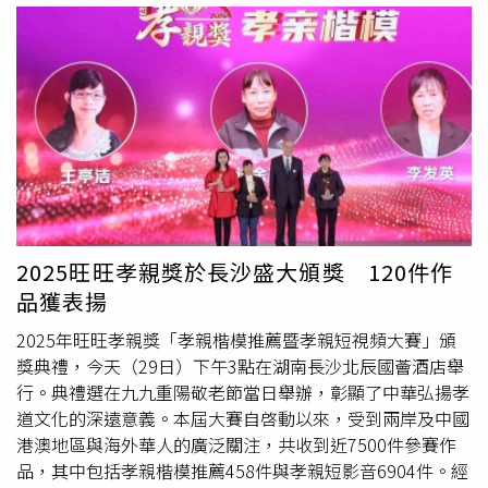
業。但現況是很殘酷的，不只台北市，每個地方公會都有這
119歲，今年拉高到122歲。社家署代理署長周道君說明，
種情況，將近2/3是60歲以上會員，大家在乎的都不是執業
是因為該長輩之前出國到夏威夷，新冠疫情時無法返台而遭
上的事物，比較多關心福利面，「最後加入的年輕人也被同
除籍，今年終於回國。衛福部每年除辦理
重陽節
敬老活動，
化，這生態要改變還需要點時間！」「建築師公會在社會上
也會致贈金鎖片，作為象徵長壽與福氣的重陽賀禮。剛滿百
的評價不是那麼高，最主要原因還是建築師自己不夠爭
歲者，可獲得重量2錢的金鎖片，以台灣銀行10月29日盤後
氣！」長年積極參與公共議題、台灣建築界改革運動靈魂人
交易黃金牌價為例，每1公克銀行買進價為3935元，2錢等
物呂欽文不客氣的點出問題核心：「公會的品質要改革！」
於7.5公克，以此試算，剛滿百歲者的金鎖片價值高達2萬
怎麼提升公會形象、讓公會在社會上有話語權、講出來的意
9512.5元；超過百歲者，每年則有較小的0.5錢金鎖片，值
見能被重視，是公會改革最大目標。他認為，公會應有理想
7378.1元。金價持續上漲，周道君表示，今年金鎖片預算也
性，不只是為了公會本身的利益，也為建築師的終極利益，
創新高，不過衛福部在黃金剛開始漲時就採購，沒買在最高
2025旺旺孝親獎於長沙盛大頒獎 120件作
還要積極參與社會活動、加強與公共利益的連結。若建築師
點，決標金額為7699萬5606元。不論是65歲以上長者或百
品獲表揚
公會裡的成員本身的視野跟氣度能改變的話，公會的文化、
歲人瑞，衛福部提供各項服務，如長照、獨居老人關懷等。
體質也會改變，但這需要一步步來。他也點出，新北市建築
他鼓勵長輩盡早走入社區、多跟社會保持聯繫，參加各類活
2025年旺旺孝親獎「孝親楷模推薦暨孝親短視頻大賽」頒
師公會近年舉辦許多與國際交流、律師交流的活動，以及鼓
動，適度運動加上均衡飲食，活到百歲不是夢。
獎典禮，今天（29日）下午3點在湖南長沙北辰國薈酒店舉
勵學術活動、積極參與災區的修復，都是很棒的作為，已開
行。典禮選在九九重陽敬老節當日舉辦，彰顯了中華弘揚孝
始帶頭往理想這方向前進，相當值得讚賞和期待。
道文化的深遠意義。本屆大賽自啓動以來，受到兩岸及中國
港澳地區與海外華人的廣泛關注，共收到近7500件參賽作
品，其中包括孝親楷模推薦458件與孝親短影音6904件。經