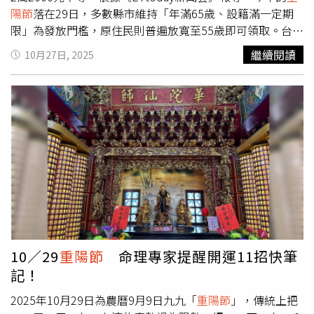
陽節
落在29日，多數縣市維持「年滿65歲、設籍滿一定期
限」為發放門檻，原住民則普遍放寬至55歲即可領取。台北
市的發放標準為65至84歲長者可領1500元，85至98歲為
繼續閱讀
10月27日, 2025
3000元，99歲以上可獲1萬元及禮品乙份。新北市採年齡分
級制度，65至79歲發1500元，80至89歲2000元，90至99
歲5000元，滿百者可領2萬元。桃園市則維持2級制，65歲
至98歲長輩可領2500元，99歲以上則發2萬元。新竹市自
65歲起發放2000元，100歲再加發6000元，新竹縣則採條
件性補助，設籍10年以上、無高額所得或資產者可領1萬
元。苗栗縣與臺南市的發放金額為1000元，南投縣一般長
輩領1000元，原住民55至64歲可領500元。臺中市分4階段
給付，65至89歲發2000元，90至94歲3000元，95至99歲
5000元，100歲以上1萬元。彰化縣除一般戶外，另針對中
低收入長者提供加碼補助，最高可領9000元，百歲人瑞則
為1萬元。嘉義市與嘉義縣皆為分齡發放，嘉義市65至79歲
10／29
重陽節
命理專家提醒開運11招快筆
3000元、80至89歲6000元、90至99歲9000元、百歲以上1
記！
萬2000元，嘉義縣則分3級，最高為9000元。高雄市維持舊
制，65至89歲可領1500元，90至99歲5000元，百歲人瑞1
2025年10月29日為農曆9月9日九九「
重陽節
」，傳統上把