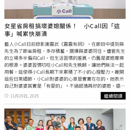
法院鑑定，通常也都找建築師公會專業協助。2018年，潘
冀就曾投書媒體點出公會問題，其中多次提及台北市建築師
公會，當時正值台北市建築師公會第18屆，應改選而未改
選。（圖／翻攝潘冀聯合建築師JJP Architects臉書）國內
女星省房租搞壞婆媳關係！ 小Call因「這
知名建築師潘冀就曾於2018年以【建築師公會改革專題】
事」喊累快崩潰
投書媒體《獨立評論》，當時正值台北市建築師公會第18
屆，應改選而未改選。潘冀投書的內容提到，除收會員會費
藝人小Call日前錄影謝震武《震震有詞》，在節目中提到與
外，建築師公會可代收預繳設計費，以及每案請照需繳工程
先生為了節省房租、多存積蓄，選擇與婆婆同住。儘管先生
造價萬分之四的事業費給公會，錢多的時候總額高達好幾
的立場多半偏向Call，但生活習慣的差異，仍舊是婆媳摩擦
億，因此，「公會理事長自然成為各方競逐的職位。」而當
的根源。婆婆習慣叨唸小Call和先生晚歸，讓她們無法一起
選的理事或理事長，只要開會就可領出席費，又因幫政府審
用餐，這使得小Call長期下來累積了不小的心理壓力。撇開
查建案、鑑定結構安全等，也可有收入，掌握的資源與經費
這些日常細節，小Call對婆婆的心意是實實在在的，她表示
頗為可觀。他也點出，台北市建築師公會理事有許多是建築
自己對婆婆其實是「有愛的」。不過感情再好的婆媳，還是
相關工程公部門轉任，「他們很懂行政程序，前後連結成長
會有產生爭執的時候，而真正引爆衝突的導火線，是家中與
繼續閱讀
11月20日, 2025
年盤據公會理事、理事長位置的人。」「偶爾雖有些表現不
家族親戚頻繁的祭拜。小Call說婆婆是位虔誠的信徒，家裡
錯的建築師能獲選理事，但他在幾十個理事中，勢單力薄，
不僅逢大小節日都要拜拜，還供奉著3個祖先牌位（其中包
很難發揮作用，做不了事。」潘冀也在文中指出，公會每年
含兩個親戚家的祖先）和一尊神明。每次祭拜不僅供品極為
重陽節
辦大型「敬老」活動，給70歲以上的建築師聚餐並致
豐盛，更需耗費心力折蓮花、元寶。小Call雖然會幫忙準
贈敬老金，他認為這是在任理監事籠絡已較少執業的長者，
備，但過程相對辛苦，加上親戚常在祭拜後到家中聚會，事