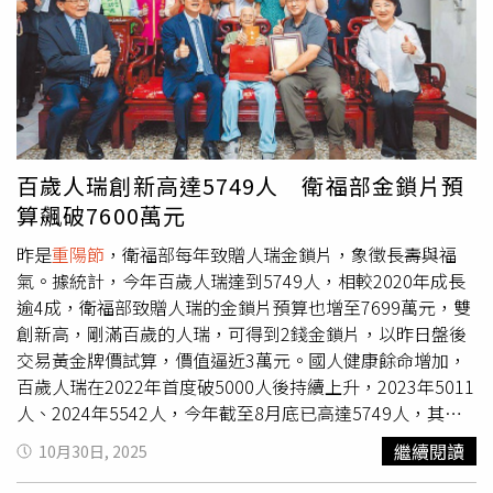
以爭取支持。他當時即痛批，北市建築師公會需要有理念、
後環境也變得雜亂難以收拾。小Call表示她的本意是心疼婆
有遠見的理事會，而非「福利委員會」。潘冀今年已84歲，
婆年紀已高，光是準備過程就已經十分辛苦，因此多次表達
記者盼能與潘冀再次談談公會事務，不過事務代為回應，潘
希望「簡化拜拜次數與供品」的想法。今年的
重陽節
，累積
先生近年已沒參與公會婉拒。建築師莫國箴認為，公會必須
已久的壓力終於爆發。小Call再也忍不住對婆婆大吼：「妳
交給有在執行業務的會員去運作，但現在公會重要幹部多是
就每個月都在拜拜，每個月2、3次，一年拜個40次！」婆
「類停業」的「老前輩」，應該改選交棒給年輕人。（圖／
婆聞言也氣到回擊：「哪有40次這麼多，以後不拜了！」隨
翻攝莫國箴Moek Mo臉書）不過，今年50歲的建築師莫國
即甩門回房，讓一旁的老公也看得傻眼，事後，幸好有親戚
百歲人瑞創新高達5749人 衛福部金鎖片預
箴也認為，公會的現有結構及制度難以完整發揮為會員爭取
居中協調，向婆婆溝通，婆婆似乎也慢慢聽進了簡化的建
算飆破7600萬元
執業權益或專業技術交流的功用。他直言，有很多資深建築
議。兩性專家黃越綏老師聽完小Call講述後分析，小Call的
師，具備多重會籍資格，喜歡去插手干預非事務所登記本籍
行為雖然出於心疼，但也夾雜著「覺得累、覺得煩、不喜
昨是
重陽節
，衛福部每年致贈人瑞金鎖片，象徵長壽與福
公會的運作，也有一群早已經沒有在持續執業的、類停業的
歡」的情緒。小Call的婆婆經歷了這次大吵、親戚的勸說，
氣。據統計，今年百歲人瑞達到5749人，相較2020年成長
前輩，每天置身「搞公會」，散佈批判公會言論並製造偏執
加上對自身年紀的認知，或許已經產生了願意改變的契
逾4成，衛福部致贈人瑞的金鎖片預算也增至7699萬元，雙
對立，嘴巴上都說為年輕建築師謀福利，事實上根本不懂年
機。」黃越綏老師建議Call，現在最重要的是彌補與和解。
創新高，剛滿百歲的人瑞，可得到2錢金鎖片，以昨日盤後
輕建築師的實際需要。他認為，公會服務要貼近會員需求，
她建議小Call回家對婆婆說：「我捨不得您這麼累，我又笨
交易黃金牌價試算，價值逼近3萬元。國人健康餘命增加，
必須交給一群有熱情、有在執行業務的會員去運作，也需要
手笨腳幫不上忙，希望您能原諒我。」同時給婆婆一個溫暖
百歲人瑞在2022年首度破5000人後持續上升，2023年5011
不時納入新血、世代交替，這樣產業才能跟政府、業界保持
的擁抱，化解彼此心中的不悅。
人、2024年5542人，今年截至8月底已高達5749人，其中
互動和活力。40歲代表建築師劉獻文也感嘆，現在建照量剩
男性有2337人、女性為3412人約占6成。最高齡人瑞為北市
繼續閱讀
10月30日, 2025
以前的1/3，年輕建築師又越來越多，他所期待的公會是能
122歲女性，男性最高齡則是新北的115歲長輩。國內最長
讓執業環境更好，提升建築師業務廣度，精進建築師的專
壽年齡自2023年起，每年增加1歲，不過去年女性最高齡為