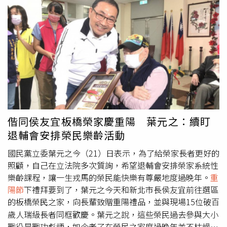
讓自己遠離壓力源、多親近自然、調整呼吸節奏，反而能讓
舌的體能與堅持讓人甘拜下風，也讓全台灣都看見新北長輩
天月星化為「自省與靜養」的助力。此時的身體狀況，不在
最健康樂活的一面。新北市長侯友宜表示，讓長者在地樂
治療，而在平衡。◎民俗信仰僅供參考，請勿過度迷信！
活、健康是新北銀髮服務的首要目標，除了里里銀髮俱樂部
外，近年也持續拓展社區照顧關懷據點，並開設多元的培訓
課程，讓長者能接觸不同領域，達到越活越進化的目標，希
望透過明年敬老愛心卡加碼開放國民運動中心，7月起擴大
補助至600點，鼓勵長輩走出家門，走進新北這座有山有海
的城市，用美景、美食活躍退休生活。侯友宜鼓勵長輩多外
出走動。（圖／新北市政府社會局提供）董至成回想節目錄
影時，因為剛好在最熱的8、9月，第一集就到海邊，連曬
偕同侯友宜板橋榮家慶重陽 葉元之：續盯
10個小時的太陽，錄影結束後兩天不能走路，全身脫一層
退輔會安排榮民樂齡活動
皮。王少偉也說：「那天很曬，回到家看到曬痕，都覺得很
國民黨立委葉元之今（21）日表示，為了給榮家長者更好的
誇張。」兩人自認體力遠遠不如銀髮族來賓們。相較之下，
照顧，自己在立法院多次質詢，希望退輔會安排榮家系統性
琳妲表示，本來覺得自己錄製的單元很辛苦，後來聽完其他
樂齡課程，讓一生戎馬的榮民能快樂有尊嚴地度過晚年。
重
來賓的，「發現我是幸運的，因為我那天錄影是在室內，不
陽節
下禮拜要到了，葉元之今天和新北市長侯友宜前往選區
用曬太陽，只是需要等而已。」社會局一共錄製6集銀髮實
的板橋榮⺠之家，向長輩致贈重陽禮品，並與現場15位破百
境節目，特別訂於10月29日
重陽節
進行首播，每檔內容將
分上下集於每周三、四在社會局與中天電視台YOUTUBE頻
歲人瑞級長者同框歡慶。葉元之說，這些榮民過去參與大小
道播出。
戰役是戰功彪炳，如今老了在榮民之家度過晚年並不枯燥，