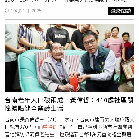
像101歲的王挺勤曾因兩岸開放回大陸與妻子住半年，結果
繼續閱讀
10月21日, 2025
還是重返台灣住回榮民之家，因為與同袍相處很多話聊，生
活也較有趣，希望這裡的長輩都能開心。板橋東區立委葉元
之（圖）認為針對一生戎馬的榮家長者，如何有尊嚴地快樂
度過晚年，退輔會責無旁貸。（圖／周志龍攝）葉元之介
紹，目前在板橋榮民之家最年長的居住者是高達110歲的陳
延忠老先生，陳老先生來自大陸河南，1948年隨著國民政
府來台後落腳高雄鳳山，過去大小戰役是無役不與，如今人
老了是有些慢性疾病，但至今仍能自己搭公車看病非常不容
易。陳延忠現身說法，直指自己行動力還不錯，平常安素等
保健食品都有在吃，也把榮民之家當成自己的家，心情很穩
定「過一天算一天」，他樂觀評估「再活5年都沒問題」。
新北市長侯友宜（圖）強調榮民保家衛國才有如今安穩的家
台南老年人口破兩成 黃偉哲：410處社區關
園。（圖／劉耿豪攝）侯友宜則頒贈百歲人瑞每人一面金
懷據點健全樂齡生活
牌，並代表新北市政府致贈敬老禮⾦每人新台幣2 萬元，現
台南市長黃偉哲今（21）日表示，台南市達百歲人瑞戶籍人
場也有榮民看到侯友宜開心握手寒暄甚或求取簽名，現場氣
口就有370人，而
重陽節
快到了，自己特別率領市府團隊到
氛十分歡樂溫馨。侯友宜致詞時也說，目前板橋榮家有700
善化拜訪梁清傳老先生，也致贈新台幣1萬元重陽禮金與匾
多名長輩、平均年齡83歲，清冊中突破百歲的人瑞有41