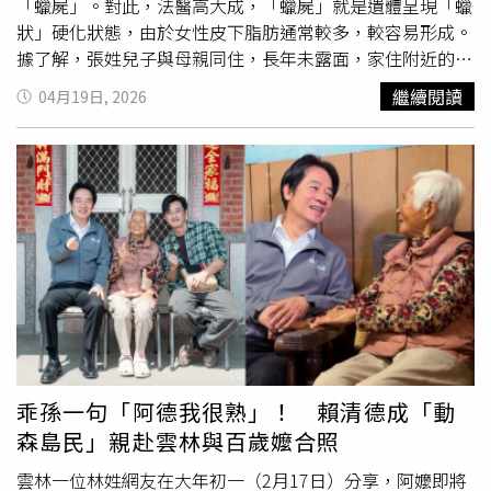
「蠟屍」。對此，法醫高大成，「蠟屍」就是遺體呈現「蠟
狀」硬化狀態，由於女性皮下脂肪通常較多，較容易形成。
據了解，張姓兒子與母親同住，長年未露面，家住附近的女
兒多次聯繫不上，返家探視時更被弟弟以「母親熟睡」等理
繼續閱讀
04月19日, 2026
由拒於門外。不僅如此，鎮長上門送
重陽節
禮金也遭拒，警
方多次前往查訪時，張男也強烈拒絕警方入內，而戶政單位
清查時更發現，老婦長達4年未有健保就醫紀錄。警方16日
持搜索票強行進到屋內，就發現老婦躺在臥室，已成乾枯的
「蠟屍」狀，推估至少已死亡4年，但遺體整體完整、無明
顯外傷，僅部分衣物破損，現場幾乎沒有屍臭味。警方調查
發現，張姓男子在母親過世後，並未進行通報，反而按月到
郵局提領老婦每月4000元的老人年金，累積金額超過20萬
元，檢方遂依偽造文書、詐欺罪聲押。針對此案，高大成說
明，人死後3至6個月會開始「蠟化」，體內脂肪經由厭氧細
菌分解後形成蠟狀物質，讓遺體腐敗速度降低，腐敗速度是
一般情況的1/7，也不容易產生異味，因此不易使人察覺。
乖孫一句「阿德我很熟」！ 賴清德成「動
由於女性皮下脂肪相對較多，形成的機率較高。高大成表
森島民」親赴雲林與百歲嬤合照
示，遺體蠟化狀態大概2年之後就固定了，細菌無法存活，
讓遺體過10年後也不會腐敗，但此類情況通常發生在潮濕的
雲林一位林姓網友在大年初一（2月17日）分享，阿嬤即將