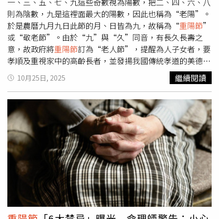
萬元。屏東縣則自90歲起才有資格領取，90至99歲可得
一、三、五、七、九這些奇數視為陽數，把二、四、六、八
2000元，百歲以上1萬元。宜蘭縣針對90歲以上長者發放
則為陰數，九是這裡面最大的陽數，因此也稱為“老陽”。
2000元，百歲再加碼至2萬元並附禮盒，花蓮縣則依年齡層
於是農曆九月九日此節的月、日皆為九，故稱為“
重陽節
”
分為600元至1萬元不等。而臺東縣每人發放500元，確切金
或“敬老節”。由於“九”與“久”同音，有長久長壽之
額將由縣府另行公告。離島部分，澎湖縣向來發放最為大
意，故政府將
重陽節
訂為“老人節”，提醒為人子女者，要
方，65至79歲可得5000元，80至89歲6000元，90至99歲
孝順及重視家中的高齡長者，並發揚我國傳統孝道的美德，
8000元，百歲以上則能領到1萬5000元，還有禮品與賀匾。
敬老尊賢，取之長長久久(九九)、福壽延綿之意。 皇帝就是
繼續閱讀
10月25日, 2025
連江縣發放標準為65歲至79歲1500元、80至89歲2000元、
「九五至尊」，農曆9月9日為中國傳統節日「
重陽節
」，古
90至99歲3000元、百歲人瑞1萬元。金門縣雖無重陽禮金，
代是驅凶避邪之日，「9」為陽數之最，當天也是陽氣最重
但因實施「老人慰助金自治條例」，長輩每月可依年齡領取
的日子，在
重陽節
利用簡單的開運方法如下： 1.淨宅：農曆
4000至7000元不等補助。
9月9日當天11點至13點，中午取「午時水」來灑淨家中每
一角落，可達到淨宅的效果，要由內而外、由上而下灑淨。
2.驅除「瘟神」：2025年「瘟神」在東北方，「五黃星」又
稱「瘟神」，主宰疾厄、意外、血光、官訟，宜靜不可動，
動之必有凶禍，不可在此方位動工、裝修，輕則災病，重者
損人丁。若遇此方位必須動工、裝修，則要拜「地基主」，
以免太歲頭上動土，帶來不幸。若睡床在此方位，則可放置
葫蘆、六帝錢、羅盤制化，葫蘆必須要有瓶蓋及瓶口才有
效。可在當天11點至13點，中午取「午時水」，由東南方
重陽節
「6大禁忌」曝光 命理師警告：小心