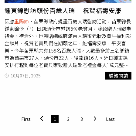
課長吳澤生等人陪同下，前往大竹里發放敬老禮金與長壽麵
線給長者，他親切地向每位長者問好寒喧，並提早向長者賀
鍾東錦慰訪頭份百歲人瑞 祝賀福壽安康
節。彰化市今年共有42位的百歲人瑞，也獲公所另致贈金鎖
因應
重陽節
，苗栗縣政府規畫百歲人瑞慰訪活動，苗栗縣長
片
鍾東錦今（7）日到頭份市慰訪6位老寶貝，除致贈人瑞敬老
禮金、禮盒外，也轉贈總統府滿百人瑞敬老狀及衛生福利部
金鎖片，祝賀老寶貝們在期頤之年，能福壽安康，平安喜
樂。今年苗栗縣共有159名百歲人瑞，人數最多前三名鄉鎮
市為苗栗市27人、頭份市22人、後龍鎮16人。近日鍾東錦
安排行程到每位老寶貝家致贈人瑞敬老禮金每人1萬元整及
敬老禮盒，並轉贈總統府滿百人瑞敬老狀及衛生福利部社會
繼續閱讀
10月07日, 2025
及家庭署金鎖片。今日鍾東錦在社會處長張國棟陪同下，與
副議長張淑芬、議員徐功凡、蕭詠萱、鄭聚然助理等人、三
灣鄉長李運光、頭份市長羅雪珠等人，依序前往102歲吳謝
玉美（籍設三灣鄉）、101歲彭長妹、101歲陳春英、101歲
邱林看妹、102歲江黃銀妹、101歲金壘謨家中慰訪。苗栗
縣府指出，每位老寶貝都神采奕奕等著縣長的到來，6人健
First
1
2
3
Last
康狀況良好，能與縣長簡單應答互動，其中，吳長妹日前跌
倒受傷，縣長即刻給予關懷並指示社會處協助廁所加裝無障