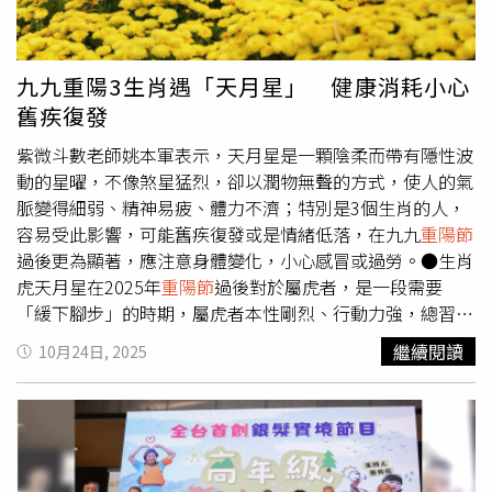
寒」。茱萸雅號「辟邪翁」身上佩帶「茱萸」，驅邪避凶，
統習俗中多用於祭祀，重陽當日贈送菊花恐讓長輩誤會。若
防止小人陷害。8.喝菊花酒：菊花又名「延壽客」，菊花酒
想表達敬意，可改贈象徵長壽的劍蘭或康乃馨。五、出嫁未
有清熱解毒、明目祛風、平肝疏肺、益陰滋腎之效”。《太
滿三年女兒勿回娘家民間流傳「回家過重陽，死她婆婆」的
九九重陽3生肖遇「天月星」 健康消耗小心
清記》雲：“九月九日探菊花與茯苓、松脂，久服之令人不
說法，提醒出嫁未滿三年的女性儘量避免回娘家，若有特殊
舊疾復發
老”。按照中醫的說法，菊花酒還可以明目、治昏、降血
情況需返家，可攜帶象徵長壽的麵線與百合花作為化解。
壓，有減肥、輕身、補肝氣、安腸胃、利血氣的功效。也可
六、兩名男子忌談公事重陽屬極陽之時，兩名男性會面談事
紫微斗數老師姚本軍表示，天月星是一顆陰柔而帶有隱性波
用菊花酒來擦拭身體，增加免疫能力。9.吃「糕」「高」
容易意見相左、氣氛緊張，甚至引發口角。建議延後會議或
動的星曜，不像煞星猛烈，卻以潤物無聲的方式，使人的氣
升：在唐宋時期，
重陽節
特別講究吃糕餅，就如同中秋節吃
選擇其他日子較為妥當。小孟老師最後提醒，尊重傳統禁忌
脈變得細弱、精神易疲、體力不濟；特別是3個生肖的人，
月餅一樣，屬應景食物，現代人仍可在當天吃些重陽糕或米
不僅是文化傳承，也可作為生活中的警醒與自我保護。
重陽
容易受此影響，可能舊疾復發或是情緒低落，在九九
重陽節
糕，取其諧音「高」之音，達到步步「高」升的好官運，考
節
除了登高、敬老，更應抱持敬畏之心，謹慎度過這個特別
過後更為顯著，應注意身體變化，小心感冒或過勞。●生肖
試的人可以「高」中。10.登高吸收陽氣：高為「陽」，低
的節日。
虎天月星在2025年
重陽節
過後對於屬虎者，是一段需要
為「陰」，到戶外走走，登高爬山，吸收陽氣，增強運勢。
「緩下腳步」的時期，屬虎者本性剛烈、行動力強，總習慣
11.孝敬老人：古云:家有一老，如有一寶。想要運勢好，孝
以衝勁面對一切，受天月星影響，身心狀態會出現「外剛內
繼續閱讀
10月24日, 2025
敬老人、善待老人才能給我們增加正能量，才能風生水起好
虛」的現象；表面上仍能撐起日常節奏，內在卻逐漸累積疲
運來。
憊，這種狀況若不留意休息與飲食調理，容易造成免疫力下
降、呼吸系統或筋骨酸痛等問題。天月星也象徵身心的雙重
影響——當情緒長期壓抑或責任太重時，生理症狀會成為能
量失衡的出口。虎者在此時應學會節制，懂得讓自己「不那