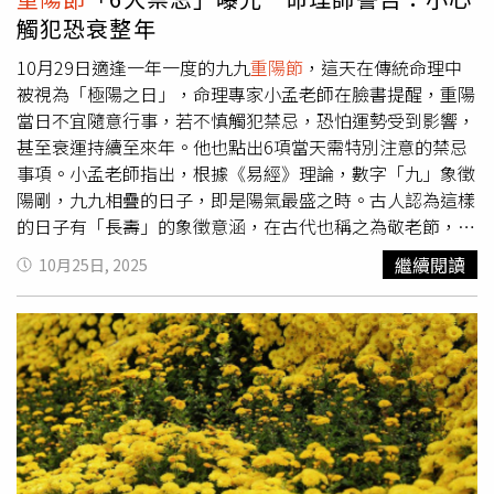
「瘟神」向門口灑淨，達到驅除「瘟神」的效果，減輕疾
觸犯恐衰整年
厄、意外、血光、官訟。3.旺財：大門斜方45度角位置為財
位，若擺放水晶洞、彌勒佛等招財吉祥物，可在當天用午時
10月29日適逢一年一度的九九
重陽節
，這天在傳統命理中
水擦拭乾淨，增加財運。4.提升宅運：
重陽節
一早把家中電
被視為「極陽之日」，命理專家小孟老師在臉書提醒，重陽
燈全部打開，一直開到夜晚就寢才熄燈，可增加房子的陽
當日不宜隨意行事，若不慎觸犯禁忌，恐怕運勢受到影響，
氣，提升宅運。5.泡澡去霉運：官司纏身，犯小人，運勢低
甚至衰運持續至來年。他也點出6項當天需特別注意的禁忌
迷而且很倒楣的人，可以準備菊花、龍眼乾、米、鹽、艾
事項。小孟老師指出，根據《易經》理論，數字「九」象徵
草、榕樹葉加陰陽水（陰水：沒有煮過的礦泉水或自來水。
陽剛，九九相疊的日子，即是陽氣最盛之時。古人認為這樣
陽水：煮開的熱水。）、
重陽節
當天取用的午時水，在當天
的日子有「長壽」的象徵意涵，在古代也稱之為敬老節，但
泡澡，可除去晦氣，達到開運的效用。6.點「藥師燈」：藥
也因陽氣過強，被視為凶日之一，因此有許多民間習俗與禁
繼續閱讀
10月25日, 2025
師佛，又稱作藥師如來、藥師琉璃光如來，其第七大願是：
忌流傳至今，提醒大眾應小心應對。以下為命理師提醒的6
「消除一切眾生的病痛，使身心靈平安快樂。」祈求身體健
大重陽禁忌：一、忌說「節日快樂」重陽日為雙陽重疊，象
康、疾病消除、心靈平和、增福延壽、延年益壽、身心安
徵陽剛過盛，因此古代多設立節慶活動以鎮壓凶氣。當天若
樂，子女常會幫長輩及家人到寺廟點藥師燈或華陀燈祈求護
說「節日快樂」反而不合時宜，建議改以「平安健康」等祝
佑。藥師佛琉璃光佛 （圖／楊登嵙提供）7.佩帶「茱萸」趨
福語較為妥當。二、不可行房當天屬極陽之日，陰陽易失
吉避凶：「茱萸」可入藥，有溫中、止痛、理氣等功效。茱
衡。傳統觀念認為，若夫妻行房，恐影響生育運，特別是有
萸葉還可治霍亂，根可以殺蟲。氣味辛辣芳香，性溫熱，可
備孕計畫的家庭，更應避免。三、忌煮飯讓母親勞累
重陽節
以治寒驅毒。佩戴茱萸可以防蚊蟲叮咬。據周處的《風土
又稱敬老節，應讓長輩特別是母親獲得休息，建議以外食或
記》中記載：「九月九日折茱萸以插頭上，辟除惡氣而禦初
外送取代自行烹煮，傳達感恩之意。四、忌送菊花菊花在傳