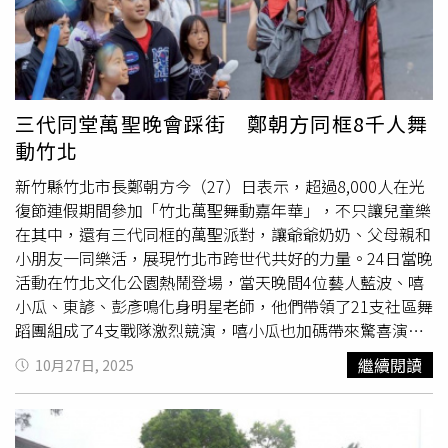
紫喜神位），以此精準催旺來年能量，除夕前就可以取出，
隨著送灶神一起燒化掉。
三代同堂萬聖晚會踩街 鄭朝方同框8千人舞
動竹北
新竹縣竹北市長鄭朝方今（27）日表示，超過8,000人在光
復節連假期間參加「竹北萬聖舞動嘉年華」，不只讓兒童樂
在其中，還有三代同框的萬聖派對，讓爺爺奶奶、父母親和
小朋友一同樂活，展現竹北市跨世代共好的力量。24日當晚
活動在竹北文化公園熱鬧登場，當天晚間4位藝人藍波、嘻
小瓜、東諺、彭彥鳴化身明星老師，他們帶領了21支社區舞
蹈團組成了4支戰隊激烈競演，嘻小瓜也加碼帶來驚喜演
出，熱力演繹網路夯曲《沒出息》，讓全場驚呼聲不斷。而
繼續閱讀
10月27日, 2025
活動壓軸也有上千位民眾共同起跳大會舞《夢想超進化》，
為這場萬聖盛典畫下最熱血動人的句點。新竹縣竹北市長鄭
朝方（中）將甫落幕的竹北萬聖節活動規劃為三代全齡都適