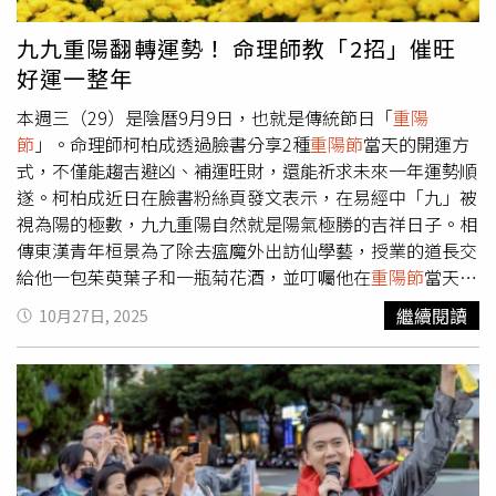
市回憶留下來。
重陽節
當日竹北市中正西路郵局旁的美髮店
有義剪活動。（圖／翻攝自竹北市公所媒體群組）鄭朝方感
九九重陽翻轉運勢！ 命理師教「2招」催旺
性表示，竹北市有15位百歲人瑞，近日自己偕同公所逐一拜
好運一整年
訪致贈金牌與紅包，他們的健康與樂觀值得年輕一輩效法，
而且「家有一老，如有一寶」，放大到城市中，長者更是竹
本週三（29）是陰曆9月9日，也就是傳統節日「
重陽
北的福氣與驕傲。值得一提的是，位於竹北中正西路郵局旁
節
」。命理師柯柏成透過臉書分享2種
重陽節
當天的開運方
的美髮店，為響應重陽敬老精神，將於明天
重陽節
當天，上
式，不僅能趨吉避凶、補運旺財，還能祈求未來一年運勢順
午10點至晚間10點提供60歲以上長者公益免費剪髮一次，
遂。柯柏成近日在臉書粉絲頁發文表示，在易經中「九」被
響應公所讓這份暖心善舉，把民間力量與城市溫暖串起來。
視為陽的極數，九九重陽自然就是陽氣極勝的吉祥日子。相
鄭朝方也預告，11月8日位在新崙公園的「年代金曲」演唱
傳東漢青年桓景為了除去瘟魔外出訪仙學藝，授業的道長交
會中，公所團隊貼心規劃300個敬老席位，只要戶籍在竹北
給他一包茱萸葉子和一瓶菊花酒，並叮囑他在
重陽節
當天讓
的長輩，持有身分證核對無誤即可入座，不只大飽耳福，也
鄉親們登上高處躲避災禍，最終桓景就憑著茱萸奇香與菊花
繼續閱讀
10月27日, 2025
把敬老精神傳下去。
酒氣的威攝擊敗瘟魔。此後九月初九也成了人們外出登高、
佩插茱萸、飲菊花酒的日子。柯柏成又透露，今年流年「九
紫喜慶星」落在正東方，可選擇所在城市東方的高樓或山峰
登高吸納吉氣，將有助於催旺人緣、桃花、嫁娶等喜事，能
為未來一年迎來好運。此外，也能在
重陽節
的吉時（指上午
11時到下午13時）用紅筆在黃紙上寫下心願，折疊後放入
紅包袋中，放置於家中的西南方（八白財位）或正東方（九