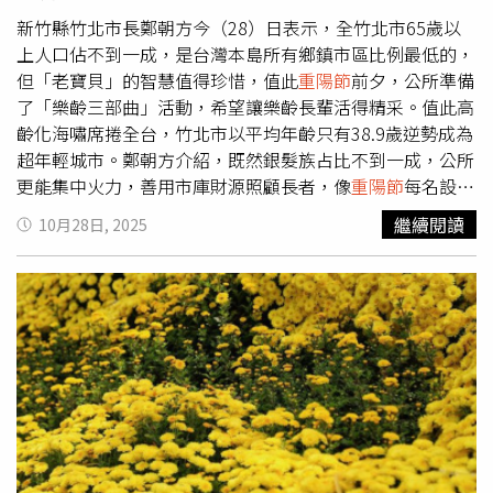
機會就很重要，能讓好學的長者繼續充實知識，有意繼續奉
獻心力的長輩也能投入就業市場。她強調，把銀髮族照顧資
新竹縣竹北市長鄭朝方今（28）日表示，全竹北市65歲以
源放下民間，落實在每一名長者身上，才是真正的敬老！
重
上人口佔不到一成，是台灣本島所有鄉鎮市區比例最低的，
陽節
敬老活動是各機關展現敬老的好時機，但如何更全面地
但「老寶貝」的智慧值得珍惜，值此
重陽節
前夕，公所準備
照顧好銀髮族，需要政府多費心。（示意圖／劉耿豪攝）
了「樂齡三部曲」活動，希望讓樂齡長輩活得精采。值此高
齡化海嘯席捲全台，竹北市以平均年齡只有38.9歲逆勢成為
超年輕城市。鄭朝方介紹，既然銀髮族占比不到一成，公所
更能集中火力，善用市庫財源照顧長者，像
重陽節
每名設籍
竹北市並符合規範的65歲以上長者，都可以領取重陽禮金新
繼續閱讀
10月28日, 2025
台幣3,000元，這比過去70歲以上領2,000元放寬了不少，今
年這波預計2萬人受惠。鄭朝方（左）說竹北市「老寶貝」
展現智慧結晶。（圖／翻攝自竹北市公所媒體群組）鄭朝方
進一步指出，施政並不是發獎金就結束，更要整合資源辦理
樂齡活動，像最近
重陽節
快到了，市公所就規劃「珍惜老寶
貝三部曲」，把發獎金當成序幕之外，24日更率先邀請長
者，化身萬聖舞動「搖滾爺奶」在嘉年華中與兒孫三代同
樂，讓萬聖夜不再是年輕人的專利；最後壓軸則是11月8日
將辦理「年代金曲」演唱會，屆時萬芳、辛曉琪、潘越雲都
會同台飆歌，喚醒黃金歲月的熱情，為長者把最有溫度的城