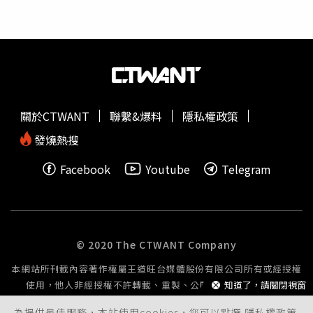
礙扶手，讓長輩在家中安全行動；江黃銀妹則能清楚點鈔，
手指靈活，大家開心數鈔票；縣長緊握著每位長輩的雙手傳
遞溫暖，希望長輩們時時保持愉悅的心情，健康又長壽。鍾
東錦表示，百歲長輩的身體健康、幸福快樂最重要，今日見
到每位長輩的精神都很好，希望苗栗的長輩們都能在自己熟
悉的環境中平安快樂的生活，而苗栗縣已經要到超高齡社
會，縣府團隊將持續營造更優質生活環境，讓每位長輩都能
關於CTWANT
聯繫&爆料
隱私權政策
朝氣蓬勃，快樂的度過每一天。
發燒熱搜
Facebook
Youtube
Telegram
© 2020 The CTWANT Company
本網站所刊載內容著作權屬王道旺台媒體股份有限公司所有或經授權
使用，他人非經授權不許轉載、重製、公開播送或公開傳輸。
知道了，請關閉視窗
為提供最佳服務，本站使用cookies，您可以點選
隱私權政策