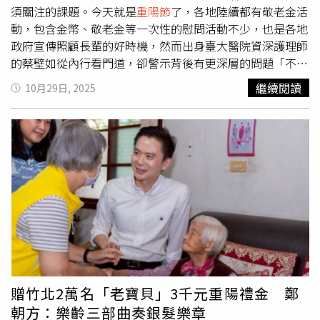
〈高凌風成名組曲〉與〈牽不到你的手〉，以表達對父親的
須關注的課題。今天就是
重陽節
了，各地陸續都有敬老金活
追思。此外，節目還以生動形式探討了現代人如何踐行孝
動，包含金幣、敬老金等一次性的慰問活動不少，也是各地
道，引發了觀眾的共鳴。活動期間發佈了「旺旺現代24孝生
政府宣傳照顧長輩的好時機，然而出身臺大醫院資深護理師
活準則」，旨在以更貼近日常生活的方式，引導公眾將孝心
的蔡壁如從內行看門道，卻警示背後有更深層的問題「不是
付諸實踐。典禮尾聲，由8位青年歌手聯袂演唱了6首歷屆旺
短期溫暖能解決」。前民眾黨立委蔡壁如（圖）認為除了發
繼續閱讀
10月29日, 2025
旺孝親獎獲獎歌曲，將現場氣氛推向高潮。現場設置的「孝
重陽敬老金外，如何完善長照資源，才是重中之重。（圖／
親信箱」也吸引了眾多嘉賓寄送明信片，或通過即時訊息向
CTWant攝影組）蔡壁如說，台灣已經進入聯合國定義的
父母表達感恩之情。第四屆旺旺孝親獎頒獎典禮不僅是一次
「超高齡社會」，加上都市與農村的醫療資源差距愈來愈
文化活動，更是一次跨越地域的情感交流。主辦方表示，未
大，像自己曾服務的台北市，儘管高齡人口占比超過23％，
來將繼續將孝親獎推廣至更多城市，使「讓孝順成為一種習
但醫療與照護資源充裕，只要年輕時有積攢些錢，生活品質
慣」從倡議轉化為實際行動，讓孝親文化在更廣闊的土地上
穩定根本很有餘裕。反觀嘉義縣、南投縣、雲林縣等農業大
生根發芽、代代相傳。
縣，年輕人外移問題非常嚴重，加上長照資源不足，這讓孤
老問題更擴大。蔡壁如直言，與其只在
重陽節
「放煙火」式
一次性發錢，不如推動「在地老化」政策，比方增加社區共
餐據點、串聯長照ABC（A整合型+B複合型+C巷弄型）服務
據點，或是推動行動醫療車與遠距照護，讓長者不舒服能在
社區就近照護，不要因為嫌遠而錯失治療機會。蔡壁如也
贈竹北2萬名「老寶貝」3千元重陽禮金 鄭
說，不少長者退休後少了成就感，這時長青學苑與銀髮就業
朝方：樂齡三部曲奏銀髮樂章