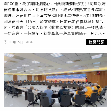
密閉空間內，如棺材、浴室、混凝土環境中。
滿100歲，為了讓阿嬤開心，他對阿嬤開玩笑說「明年賴清
德會來跟她合照，阿德我很熟」，結果相關貼文意外爆紅，
總統賴清德也在底下留言祝福阿嬤新年快樂。沒想到的是，
賴清德今天（15日）發文透露，日前已前往雲林與阿嬤合
照，並直言「台灣人就像《動物森友會》的島民一樣熱情，
一句留言、一個標記，就能牽起一段真實的緣分，所以大家
把這樣的行動稱作『動森島民出任務』。」這名林姓網友大
繼續閱讀
03月15日, 2026
年初一於Threads發文道，他的阿嬤虛歲100歲了，而他騙
阿嬤說「明年賴清德會來跟她合照，阿德我很熟。」貼文一
出，不僅吸引超過14萬網友按讚、超過242萬次瀏覽，就連
賴清德本人也在底下留言，「阿嬤，冠廷真的很孝順。祝阿
嬤新年快樂、馬上健康、馬上平安！」令人驚喜的是，賴清
德今天在社群平台發文分享，今年過年，她接到一項很特別
的任務，有許多返鄉的年輕朋友，在社群平台上標記他，希
望他能替家中的長輩送上祝福，其中一位名為冠廷的朋友也
發了文，讓他印象深刻，也約好
重陽節
那天要安排他們正式
合照。賴清德說，前幾天他前往雲林見證水利工程的啟用、
在行程中抽空拜訪冠廷一家人，提早兌現這個約定。賴清德
提到，冠廷的阿嬤一生務農，用勤懇的雙手撐起家庭、拉拔