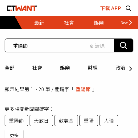
跳至主要內容區塊
下載 APP
最新
社會
娛樂
財經
⊗ 清除
全部
社會
娛樂
財經
政治
顯示結果第 1 ~ 20 筆 / 關鍵字「
重陽節
」
更多相關新聞關鍵字：
重陽節
天赦日
敬老金
重陽
人瑞
更多