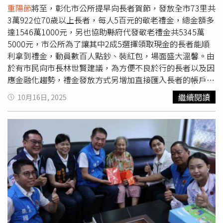
政府致力營造「老有所養、老有所樂」的幸福環境，除持續
重陽節
將至，彰化市公所提早向長者賀節，發放全市73里共
推動各項老人福利服務，也辦理松柏學苑及銀髮創齡中心，
3萬922位70歲以上長者，每人5百元的敬老禮金，總金額多
就是要活化長者社會參與與終身學習，希望未來台南不僅是
達1546萬1000元，另也協助縣府代發敬老禮金共5345萬
宜居城市，更是「銀髮友善的幸福家園」。
5000元，市公所為了讓其中2成5選擇領取現金的長者能順
利拿到禮金，動員數百人點鈔、裝紅包，場面盛大溫馨。由
於有市民向市長林世賢建議，為方便不良於行的長者以及因
應金融化趨勢，禮金發放方式另增加直接匯入長者的帳戶-
轉帳，市公所自2020年起即採轉帳與領現金並行，今年選
繼續閱讀
10月16日, 2025
擇轉帳人數已增為7成5多，市公所已在今日以前匯入長者各
自的戶頭。數百人聚集彰化生活藝文館點鈔，警方也派員防
護。（圖／中國時報葉靜美攝）彰化市長林世賢（左）前往
大竹里發放重陽敬老禮金，並向長賀節。（圖／中國時報葉
靜美攝）因有約2成5長者仍選擇領取現金，市公所今日同步
在全市各里發放，為了讓發放禮金的「大工程」順利完成，
全市73里的里幹事、志工與市公所員工共數百人，一起群集
在彰化生活藝文館點鈔，並將公所與協助縣府代發的禮金，
總計1594萬4000元現金，逐一分裝進紅包袋內。林世賢特
別前往點鈔現場視察並慰問大家辛勞，隨後並在市公所社會