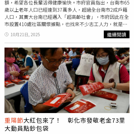
額，希望各位長輩活得健康愉快。市府官員指出，台南市65
人，他們為我們國家浴血奮戰保衛家園，希望在板橋榮民之
歲以上老年人口已經達到37萬多人，超過全台南市2成戶籍
家能過一個健康、樂活、安養的好日子，也藉著
重陽節
送再
人口，其實大台南已經邁入「超高齡社會」，市府因此在全
次送上祝福之意。
市設置410處社區關懷據點，也找來不少志工人力，就是要
提供預防性關懷照顧服務。台南市長黃偉哲（圖）舉出像免
繼續閱讀
10月21日, 2025
費裝置假牙及修護、預防走失愛心手鍊等服務都是市府守備
範圍。（圖／方萬民攝）黃偉哲進一步指出，台南市其實常
態性舉辦了不少健康促進活動，包括開辦老人健保費自付額
補助、免費裝置假牙及修護、預防走失愛心手鍊、獨居老人
在宅緊急救援服務、補助中低收入老人生活津貼、收容照顧
等各項措施，就是希望預防及延緩長者失能，也積極致力推
動長照服務，期盼能讓長者在地安老、健康樂活。黃偉哲舉
例，當日拜訪的梁清傳老先生是位超級農民，自13歲起就開
始種植水稻，直到逼近90歲時還大玩農業創新，首度嘗試種
植有機芝麻，不只對土地有濃厚的情感，也有科學實驗精
神。然而隨著年歲漸長身體功能逐漸退化，家人們為梁老先
生申請居家服務，讓家人忙碌時能由市府長照服務，幫忙家
重陽節
大紅包來了！ 彰化市發敬老金73里
人照顧與陪伴。高齡社會已是全台共同需面對的課題。（圖
大動員點鈔包袋
／趙世勳攝）黃偉哲強調，面對超高齡的時代來臨，台南市