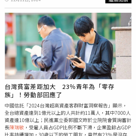
敏
表示認同，承諾待查核完後，會要求各部會將基金使用電
事錄時，民進黨立委的立場堅定，並提案指出，上週審查
子採購項目放上官網。勞動部表示，目前尚未收到審計部正
《財劃法》時，在未徵詢停止討論、未有停止討論動議下，
式報告，強調絕對不會迴避，未來會確保就安基金的使用合
就違法剝奪實質討論等，諸多違反《立法院職權行使法》、
規且合乎社會觀感，尤其避免過度宣傳跟鋪張。
《立法院議事規則》的缺失，故審查結果應該無效，議事錄
也應不予確定。郭國文指出，根據財委會慣例，都是等會議
尾聲才處理提案，因此召委賴惠員指示行政院副秘書長李國
興先上台針對中央政府軍公教調薪、災害預備金與第二預備
金等預算進行報告，一切皆符合法定程序與慣例。然而，國
民黨立委不斷阻止官員上台，且藍委賴士葆一開始先阻擋保
護官員的郭國文，後續更直接把目標放到李國興身上，對他
動粗並拉離備詢台。郭國文質疑，明明朝野就有審預算的共
識，為什麼國民黨連災害預備金都要阻擋？難道人民的救命
台灣貧富差距加大 23％青年為「零存
錢對藍營如此不重要，審不審都沒關係嗎？郭國文更痛批，
族」！勞動部回應了
國民黨一手拿著「我要開會」的手牌，另一手竟然阻擋官員
報告，不讓議事進行，同個時刻可以言行不一，實在格外諷
中國信託「2024台灣超高資產客群財富洞察報告」顯示，
刺。
全台總資產達到1億元以上的人共計約11萬人，其中7000人
資產達10億以上；民進黨立委郭國文昨於立院院會質詢審計
長
陳瑞敏
，受雇人員占GDP比例不斷下滑，企業盈餘占GDP
比率持續增加，30歲以下的勞工朋友，竟然有23％是沒存