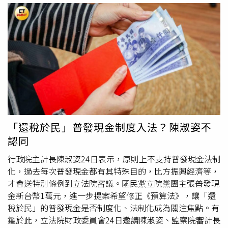
爭、搞大罷免人民選出的立法委員；執政黨用行政資源監
及，將還稅於民「常態、法制化」是否沒有討論空間。對
督、反擊在野黨實在是世界奇觀，更不該動歪腦筋到人民的
此，陳淑姿坦言「原則上不支持」，過去普發現金是有特殊
救命錢「第二預備金」去搞大罷免，也不該繼續縱容行政首
目的，由於疫情過後引發經濟衰退，當時為了促進台灣經濟
長濫用公共資源參與大罷免宣講、放任民進黨寄生國家行政
成長動能，才制定特別條例、編列特別預算，希望透過發放
資源搞鬥爭。
現金刺激整體消費，強調若發放現金成為常態化，那麼政策
執行將失去彈性。
「還稅於民」普發現金制度入法？陳淑姿不
認同
行政院主計長陳淑姿24日表示，原則上不支持普發現金法制
化，過去每次普發現金都有其特殊目的，比方振興經濟等，
才會送特別條例到立法院審議。國民黨立院黨團主張普發現
金新台幣1萬元，進一步提案希望修正《預算法》，讓「還
稅於民」的普發現金是否制度化、法制化成為關注焦點。有
鑑於此，立法院財政委員會24日邀請陳淑姿、監察院審計長