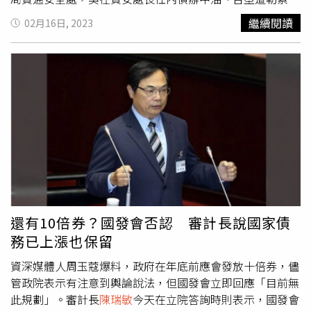
毒攻擊案，專責對抗假訊息、調查大陸網軍有功，吳的丈夫
繼續閱讀
02月16日, 2023
是審計長
陳瑞敏
，她是繼孟惠華之後，第二位女性台北市調
查處長。調查班23期的孫承一出身保防處，熟稔保密防諜等
國安維護工作，歷任彰化縣調查站主任、北市處副處長、保
防處處長，之後接下台北市調查處處長，前後只花了大約3
年時間。此外，新北市調查處長由國家安全維護處處處長張
育瑞接任、台南市調查處長由福建省調查處處長黃建華接
任。新北市調查處2名副處長陳白立、李文義，分別升任國
家安全維護處處長、桃園市調查處長。另外，公共事務室主
任朱慶賢陞任總務處長。
還有10倍券？國發會否認 審計長說國家債
務已上漲也保留
資深媒體人周玉蔻爆料，政府在年底前應會發放十倍券，儘
管政院表示有注意到輿論說法，但國發會立即回應「目前無
此規劃」。審計長
陳瑞敏
今天在立院答詢時則表示，國發會