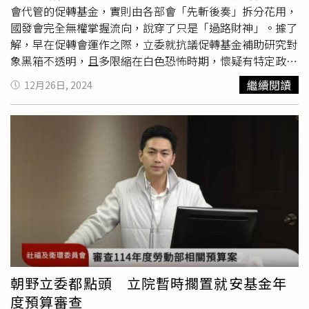
不理想，希望維持經濟成長動能，才會發放現金。
會代管的促轉基金，實則由各部會「先斬後奏」拆分花用，
國發會完全無權掌握流向，說穿了只是「過路財神」。據了
解，早在促轉會運作之際，立委就抗議促轉基金補助研究對
象黑箱不透明，且多限縮在白色恐怖時期，懷疑有特定政治
考量，與多數民眾關切的轉型正義對象有極大差異，但是促
繼續閱讀
12月26日, 2024
轉會堅持一切合法合規，在野立委雖不滿、年年提案要求刪
減促轉基金預算，但因立委人數不敵綠委，表決也屢戰屢
敗，從未成功。立委賴士葆表示，他曾多次提案要求刪減或
凍結促轉基金，並要求促轉基金提供詳細補助對象及審核理
由，但就像就業安定基金一樣，促轉會就如同勞動部過去被
質疑時的說法「補助全部合法」。當年促轉會成立的促轉基
金，主要經費來源是政府補助及清查政黨黨產所得，促轉會
解散後基金改由國發會管理，但管理效果卻引發在野立委高
度質疑。圖為國發會主委劉鏡清（圖／報系資料照）直到勞
動部爆發嚴重罷凌案，有公務員不幸輕生，才開始引發外界
重視，也才進而發現就業安定基金管理委員會僅能審查基金
決算，至於前勞動部長許銘春辦個人演唱會之類的活動細
朝野立委都點頭 立院暫時擱置就安基金年
節，就安基金委員會根本管不到也無法管，全勞動部僅申請
度預算審查