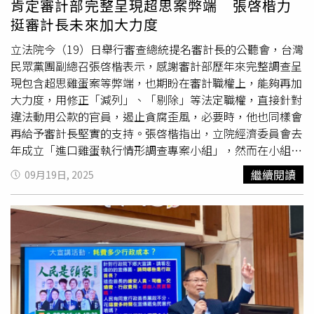
肯定審計部完整呈現超思案弊端 張啓楷力
挺審計長未來加大力度
立法院今（19）日舉行審查總統提名審計長的公聽會，台灣
民眾黨團副總召張啓楷表示，感謝審計部歷年來完整調查呈
現包含超思雞蛋案等弊端，也期盼在審計職權上，能夠再加
大力度，用修正「減列」、「剔除」等法定職權，直接針對
違法動用公款的官員，遏止貪腐歪風，必要時，他也同樣會
再給予審計長堅實的支持。張啓楷指出，立院經濟委員會去
年成立「進口雞蛋執行情形調查專案小組」，然而在小組成
立後第八天，憲法法庭就祭出暫時處分，幾天後又宣告國會
繼續閱讀
09月19日, 2025
改革絕大部分條文違憲，調查小組法源也被宣告無效，形同
大法官公然護航超思弊案。張啓楷續指，在其他監督管道受
限下，審計部成為關鍵力量，依《決算法》，審計部可以修
正改列「保留數」、「減列數」或「剔除數」，並非只能移
送檢調或監察院。若被列減列數，機關就要想辦法追回款
項；至於剔除數則是審計機關發給用錢機關，明確匡列需要
繳回款項的具體官員及數額。張啓楷說，監察院於今年3月
審查通過彈劾畜牧司前司長張經緯，北檢則直到8月才起訴