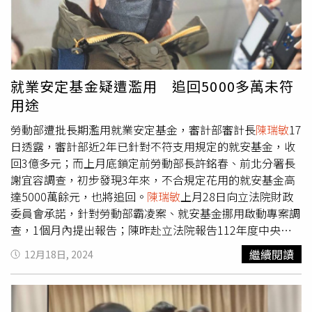
立院答詢時指，審計部已經加派人手查核勞動部就安基金，
初步已經發現未符合基金用途的有將近5000多萬元，會幫
忙收回，採購異常的會移送檢調，未盡職責的會移送監察
院，濫用的錢一定會要求勞動部繳回。陳菁徽就對審計長說
法好奇，質問被濫用的5000多萬就安基金，勞動部未來要
就業安定基金疑遭濫用 追回5000多萬未符
如何繳回呢？這些錢都用掉了，難道要拿勞動部未來的預算
用途
去繳回，這些預算不也是納稅人的血汗錢？還是要前勞動部
長許銘春自掏腰包補給國庫？這件事全民都應該要持續關注
勞動部遭批長期濫用就業安定基金，審計部審計長
陳瑞敏
17
下去。陳還透露，就安基金被爆挪用買咖啡豆、花錢都花到
日透露，審計部近2年已針對不符支用規定的就安基金，收
與勞工事務無關後，勞長洪申翰曾努力向立委遊說，指使用
回3億多元；而上月底鎖定前勞動部長許銘春、前北分署長
程序都合法，洪凹了半天，強調都依照正常程序申請動支，
謝宜容調查，初步發現3年來，不合規定花用的就安基金高
例如，買咖啡豆是因為部分就業安定機構「沒咖啡可喝」，
達5000萬餘元，也將追回。
陳瑞敏
上月28日向立法院財政
因此才用就安基金買咖啡豆，問題是，前往就業安定機構辦
委員會承諾，針對勞動部霸凌案、就安基金挪用啟動專案調
業務的民眾真的都有喝到這些咖啡嗎，買咖啡豆真的與勞工
查，1個月內提出報告；陳昨赴立法院報告112年度中央政
就業有關嗎。陳玉珍則補充，就安基金有一筆2800多萬的
府總決算審核結果，朝野立委再度聚焦就安基金議題。
陳瑞
繼續閱讀
12月18日, 2024
經費用於「整修餐廳外牆」，她想知道，這筆錢究竟用在整
敏
表示，審計部過去2年已收回不符規定的就安基金3億多
修哪間餐廳的外牆，什麼外牆整修需要用到就安基金快
元，而霸凌案後各界關心許銘春、謝宜容任內就安基金使用
3000萬元，有網友留言該餐廳已經沒有使用，所以是把餐
狀況，初步調查，至今發現未符用途有5000多萬元，之後