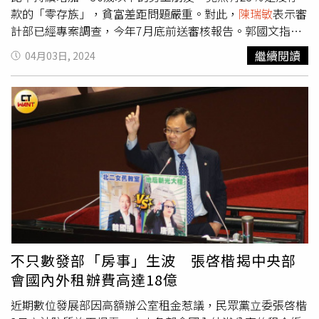
款的「零存族」，貧富差距問題嚴重。對此，
陳瑞敏
表示審
計部已經專案調查，今年7月底前送審核報告。郭國文指
出，2021年度受雇者占GDP比例創10年新低，受雇者的報
繼續閱讀
04月03日, 2024
酬從2011年占GDP45.77％，滑落到43.03％，企業盈餘占
比卻逐漸攀升，從2011年的31.82％，2021年攀升到
36.53％，這就是貧富差距的根本原因。郭國文提到，媒體
報導台灣億萬富豪有約11萬人，總持有財產高達32萬兆，
約有69％的年齡在55歲以上，反觀30歲以下勞工竟然有
23％是沒存款的「零存族」，還有46％青年人認為負債已
經對其造成經濟壓力。
陳瑞敏
表示，審計部已經針對所得不
均、貧富不均開始做專案調查，會在7月底前提出審核報
告。郭國文強調，該報告最好是具體、可操作且有效可改善
的報告。勞動部勞動力發展署主任祕書陳世昌表示，為提升
青年薪資，2023年提出第二期「投資青年就業計畫」，透
過提供重點產業就業機會及訓練提升技能等方式，設定在
不只數發部「房事」生波 張啓楷揭中央部
2026年要把應屆畢業生畢業1年後勞退提繳工資提升至4.2
會國內外租辦費高達18億
萬元目標。至於有立委提案修正《中小企業發展條例》等提
供企業加薪減稅措施，他則說，勞動部會透過提升勞工素質
近期數位發展部因高額辦公室租金惹議，民眾黨立委張啓楷