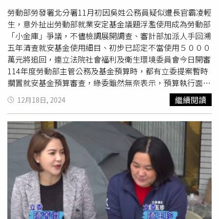
動支基金的官員心知肚明。賴士葆指出，這是制度出了系統
性問題，懷疑促轉基金管理委員會也有類似狀況。值得注意
勞動部勞發署北分署11月初因吳姓公務員疑似遭長官霸凌輕
的是，賴士葆今年再度提案，質疑促轉會已結束任務，促轉
生，意外扯出勞動部就業安定基金議題浮濫使用成為勞動部
基金卻仍繼續黑箱補助研究案，揚言砍預算。這一次，卻因
「小金庫」爭議，不儘檢調展開調查、審計部加派人手回溯
在野立委人數終於多過綠委人數，成功透過表決砍掉基金
五年清查就安基金使用細目、初步已認定不當使用５０００
8000萬預算，民進黨立委包括幹事長吳思瑤等人雖抗議
萬元將追回，連立法院社會福利及衛生環境委員會今日開審
「促轉基金今年度1月起就已開始補助、在野黨要砍預算目
114年度勞動部主管公務及基金預算時，都有立委提案暫時
前也只能砍還沒用掉的1000萬元」，但藍白立並未理會，
擱置就安基金預算審查，綠委雖然無奈表示，預算執行面出
情況也與審計長
陳瑞敏
日前公開表示，已查出就安基金有
問題不該由立委背負責任，但也不反對暫擱審查，但在協商
繼續閱讀
12月18日, 2024
5000萬使用不符，未來將予追回「如出一轍」。外界好
後，確認勞動部相關基金將擇期再審。國民黨立委廖偉翔今
奇，已被行政部門濫用掉的基金預算該如何追回？難不成真
天在衛環委員會提案指出，就安基金花百萬裝潢休息室、舉
要由當時做決策的官員掏腰包賠？立委賴士葆說，據他了
辦前部長許銘春個人演唱會、拍個人沙龍照、買禮盒向上管
解，該作法可能性不高，但實際具體作法，審計部仍在與主
理、遭挪用買網軍等爭議，且30年來收取近千億，卻從未公
計總處協商，要等審計部給答案。金門鄉親關心823砲戰前
布支出明細，黑幕重重。他指出，因審計部審計長
陳瑞敏
證
後時期的戰地戒嚴侵害鄉親權益，立委陳玉珍認為促轉基金
實該基金發現用途不符金額竟達5000多萬，將要求如額收
運作卻套用台灣本島研究白色恐怖的框架，不符地方實況需
回，採購異常會移送檢調，未盡職責會送至監察院，茲事體
求。圖為八二三砲戰歷史照（圖／報系資料照）
大，尤其114年賴政府總預算已超過3兆元，公務預算應更
充分地如實編列，而非繼續「吸血」就安基金。他提案，因
勞動部至今未能對外釋明近5年就安基金相關細目，且相關