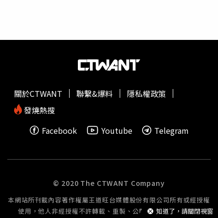
是發燒疾病、性病、愛滋病及感染相關疾病，他在美國西雅
圖華盛頓州立大學接受感染科性病訓練，返台後碰到愛滋病
逐漸流行，因此推動愛滋病防治，進而與衛生署（現為衛福
部）有所接觸，並擔任疾管局（現為疾管署）顧問，後來在
局長蘇益仁支持下，與副局長施文儀合作制定《傳染病防治
法》，不料高端竟拿他擬出的法律告他。王任賢指出，高端
說他指高端疫苗是「無效疫苗」，其實他從來沒這樣講，他
是指高端未曾向民眾證實疫苗有效。他認為高端應該控告誹
關於CTWANT
聯繫&爆料
隱私權政策
謗的對象是日本政府與台灣的指揮中心，真正誹謗高端疫苗
無效的是日本政府，因為日本開放接種國際認證疫苗旅客入
發燒熱搜
境自由行，但高端疫苗不在認證名單，形同禁止高端戰士入
Facebook
Youtube
Telegram
境，而台灣的指揮中心主張重打3劑疫苗來補強高端，等於
是官宣高端的效果。 至於高端疫苗涉貪的部分，王任賢解
釋，這是監察院審計長
陳瑞敏
在立法院報告時，立委李貴敏
披露每劑成本是100多元，但是政府的買價卻是700多元，
高端疫苗採購雖然合法，但不是合法就可以不用對外解釋，
© 2020 The CTWANT Company
中間價差是用公款買的，政府又沒有好好說明差價的來龍去
本網站所刊載內容著作權屬王道旺台媒體股份有限公司所有或經授權
脈，一開始還說要把採購合約封存30年，所以貪瀆當然是老
使用，他人非經授權不許轉載、重製、公開播送或公開傳輸。
知道了，請關閉視窗
百姓心中合理的懷疑。對於高端取得EUA（緊急使用授權）