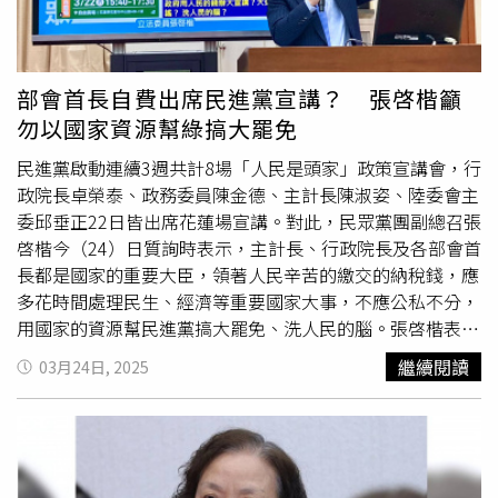
超思公司秦語喬、吳諭非及畜產會前專員吳俊達，並沒收或
追徵被告6千萬餘元。然而這些人都不是重要官員，且畜產
會、農業部主管官員都不用賠錢，他們當然不會怕。張啓楷
表示，審計部決算報告揭露多項違法問題，包含：未登記公
部會首長自費出席民進黨宣講？ 張啓楷籲
司就委託採購、未驗收而以回填確認書替代、未進行報價評
勿以國家資源幫綠搞大罷免
估就容許超思逕行購買並代墊貨款、提供錯誤單據、未掌握
國內雞蛋產量回穩而持續大量進口，卻又過遲銷毀，致產生
民進黨啟動連續3週共計8場「人民是頭家」政策宣講會，行
冷凍倉儲及銷毀9千1百餘萬損失等。張啓楷指出，立法院和
政院長卓榮泰、政務委員陳金德、主計長陳淑姿、陸委會主
審計部是把關預算的兩大重要機關，先前他分別刪減114年
委邱垂正22日皆出席花蓮場宣講。對此，民眾黨團副總召張
公務預算農業部補助農發基金的9千萬，以及113年度附屬
啓楷今（24）日質詢時表示，主計長、行政院長及各部會首
預算農發基金3.7億，就是替人民追究審計部所呈現共近5億
長都是國家的重要大臣，領著人民辛苦的繳交的納稅錢，應
3千萬元的損失，藉此也展現了立法與審計權共同維護預算
多花時間處理民生、經濟等重要國家大事，不應公私不分，
制度、守護人民荷包的堅定決心。張啓楷肯定審計長
陳瑞敏
用國家的資源幫民進黨搞大罷免、洗人民的腦。張啓楷表
前一任期的表現，期盼能加大法定審計職權的力度，具體匡
示，前幾日民進黨大宣講的宣傳圖及現場，都有行政院院長
繼續閱讀
03月24日, 2025
列有問題的金額，行使修正決算數的職權。從過去各級議會
卓榮泰、工程會主委陳金德、陸委會主委邱垂正及陳淑姿主
的經驗來看，若議會可透過具體決議要求，通常審計機關都
計長在場，民進黨現在都不演了，現場大剌剌推動大罷免，
會從善如流，有必要時，自己也會在國會繼續力挺
陳瑞敏
大
王義川委員還現場高歌推大罷免。官員說到現場就政務內容
力查弊。
進行宣講，實際上卻很多時間在宣傳罷免人民選出的立法委
員，這不是就是政府用人民的錢辦大罷免、洗腦人民？人民