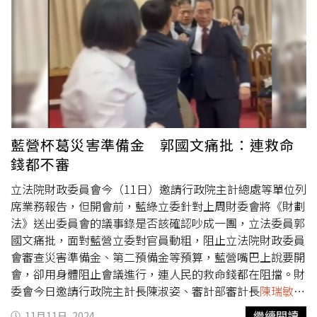
廳當成歷史古蹟整修嗎，立委一定要好好實地考察該餐廳的
會收回，至於追回對象是針對機關還是個人，「要先釐清責
外牆，如果確有需要花這麼多錢，例如結構整修，那還沒話
任，會請勞動部回覆」。
陳瑞敏
進一步指出，若有採購異
說，但餐廳外牆整修居然要花到2800多萬，有些匪夷所
常，會移送檢調，未盡職責的部分則移送監察院；綠委鍾佳
思，如果被濫用一定要追究決策者責任。陳菁徽也感嘆，
濱要求加快處置，全國都在看。民眾黨立委林憶君痛批，執
3000萬如果能夠用在補助老舊國小外牆整修，不是更好
政黨濫用安定勞工的社福預算，變成政府官員辦音樂會、唱
嗎。「雙陳」陳菁徽、陳玉珍還說，有網友檢舉民團拿了文
歌、養媒體、做大內宣、甚至用來裝潢辦公室、或採購三節
化部等單位的補助，以公民活動的名義，實質舉辦罷免台中
禮品送禮做人情的不當使用，如此濫用人民納稅錢，審計部
市國民黨立委的活動，參加者每人還可以領到500元出席
有沒有掌握就安基金近年「媒體政策業務宣導費」、「推展
費，他懷疑這是否會成為幫助核銷民團開支的人頭？拿政府
費」預算編列及支用數據？
陳瑞敏
回答，上述均不符合基金
藍營杯葛災害準備金 郭國文痛批：連救命
的錢去搞政黨惡鬥，所以政府是覺得台灣現在的醫療服務、
用途，目前所掌握的「媒體政策業務宣導費」確實逐年增
錢都不審
社會福利、偏鄉教育都已經做得很好，不需要再花錢改進了
加，「推展費」113年有1.3億多元，加起來媒體宣傳費用共
嗎，錢既然可以這樣亂花，還不如將這些基金全部用於從小
有3億多元。此外，雖然日前答應財會委查核就安基金過去3
立法院財政委員會今（11日）邀請行政院主計總處等單位列
學到大學的學雜費全免，減輕辛苦百姓負擔，不是很好嗎？
年支用紀錄，不過在林憶君要求下，
陳瑞敏
承諾，將擴大追
席業務報告，但開會前，藍綠立委針對上周財委會將《財劃
在野黨一定會追出那些專門拿政府錢的綠友友民團，不會坐
溯至5年。藍委洪孟楷則強調，部分就安基金是經由電子採
法》送出委員會的議事錄是否該確認吵成一團，立法委員郭
視綠友友阻止在野黨監督政府預算濫用、繼續爽爽過日子。
購方式，即便勞動部認定舉辦演唱會是政策宣導用途，但依
國文痛批，面對藍營立委對官員動粗，阻止立法院財政委員
規定，基金使用目的根本沒有「政策宣導」這一項，會出問
會審查災害準備金、第二預備金等預算，藍營嘴巴上說要開
題就是因為勞動部官網並未羅列電子採購項目，讓外界無法
會，卻用身體阻止會議進行，連人民的救命錢都在阻擋。財
監督。「各基金不能變成部長的小金庫！」洪孟楷要求，勞
委會今日邀請行政院主計長陳淑姿、審計部審計長
陳瑞敏
率
動部應比照文化部、農業部，公開基金電子採購項目；
陳瑞
所屬單位主管業務報告並備質詢。郭國文表示，今早處理議
繼續閱讀
11月11日, 2024