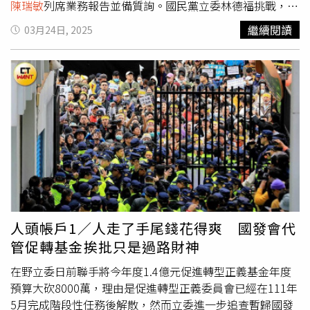
陳瑞敏
列席業務報告並備質詢。國民黨立委林德福挑戰，陳
淑姿是否支持「還稅於民」常態、法制化？因為先前前總統
繼續閱讀
03月24日, 2025
蔡英文政府時期，就曾普發現金6,000元作為COVID-19新冠
疫情之後復甦經濟的好方法，未來是否不妨依此作為普發現
金的門檻，只要收稅剩餘達每人6,000元門檻，是否就該辦
理「普發現金」？陳淑姿則直言，「原則上不支持。」陳淑
姿指出，如果一年度「稅收實徵」超過「預算數額」，並不
代表當年度整體財政有餘，有可能是原先估計過度樂觀等，
因此須先找出原因彌平差短，並扣除「法定還本」，接下來
才是政府可用財源。至於累計賸餘，則需要等審計部肯定
後，再進一步編列預算，況且預算項目中，「民生重要項
目」早已列為優先項目，並不一定要發放白花花的現金，才
代表福國利民。財政部政務次長阮清華也說，如果稅收實徵
超過預算數，則會優先用於還債和減少舉債，有多的才會進
人頭帳戶1／人走了手尾錢花得爽 國發會代
一步挪到歲計賸餘，後續應用可能有民生、弱勢、國防等面
管促轉基金挨批只是過路財神
向，必須由行政部門通盤考量，因此普發現金並非常態。陳
淑姿強調，政府當然是「績優股」，但實在並非每年都有財
在野立委日前聯手將今年度1.4億元促進轉型正義基金年度
政有餘，像疫後普發6,000元是有特別條例送到立法院審
預算大砍8000萬，理由是促進轉型正義委員會已經在111年
議，經過立院審議後才編列預算，當時經濟成長率才2.1％
5月完成階段性任務後解散，然而立委進一步追查暫歸國發