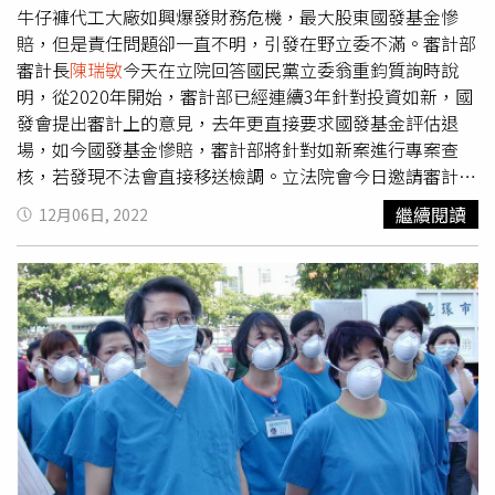
牛仔褲代工大廠如興爆發財務危機，最大股東國發基金慘
賠，但是責任問題卻一直不明，引發在野立委不滿。審計部
審計長
陳瑞敏
今天在立院回答國民黨立委翁重鈞質詢時說
明，從2020年開始，審計部已經連續3年針對投資如新，國
發會提出審計上的意見，去年更直接要求國發基金評估退
場，如今國發基金慘賠，審計部將針對如新案進行專案查
核，若發現不法會直接移送檢調。立法院會今日邀請審計部
審計長
陳瑞敏
列席報告110年度中央政府總決算審核報告案
繼續閱讀
12月06日, 2022
審核經過並備諮詢。立委翁重鈞質詢時說，國發基金投資如
興、寶德能源、東貝光電，不是下市就是倒閉，類似情形應
該要深入檢討，他質疑金管會曾反對如興申請現金增資，但
在總統蔡英文參訪如興在尼加拉瓜投資的成衣廠後，全案就
拍板了，許多投資人後來血本無歸，股票淪壁紙，難道政府
部門完全不必負任何責任？翁重鈞認為，如新案最嚴重的事
就是，國發基金竟說要繼續保留（投資），等到檢調調查有
結果再退場，但如新股票現在以下市變壁紙．國發會真的善
盡管理人督導責任嗎，審計部應立即追查其中是否有弊端、
決策或有疏失。審計長
陳瑞敏
說，國發基金目前轉投資66家
企業，其中約30家虧損，等於一半以上都虧損，審計部早在