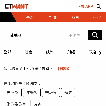
跳至主要內容區塊
下載 APP
最新
社會
娛樂
財經
⊗ 清除
全部
社會
娛樂
財經
政治
顯示結果第 1 ~ 20 筆 / 關鍵字「
陳瑞敏
」
更多相關新聞關鍵字：
審計部
陳瑞敏
審計長
預算
財政委員會
更多