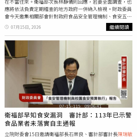
在不當往來。衛福部次長林靜儀則回應，若要全面調查，也
應將依法負責定期稽查的地方政府一併納入檢視。財政委員
會今天邀集相關部會針對政府食品安全管理機制、食安五環
及校園食安預算執行情形提出專案報告並備質詢。羅明才質
繼續閱讀
07月15日, 2026
詢時詢問食安五環每年預算規模，審計長
陳瑞敏
表示，相關
經費每年約為新台幣40億至50億元。羅明才表示，食安五
環推動至今已投入數百億元經費，政府每年也投入大量資源
於食品安全維護與宣導，但如今仍爆發中聯油脂事件，令人
質疑制度成效。他指出，相較政府多年投入龐大預算，中聯
油脂目前裁罰金額僅約1.6億元，外界難免認為處分過輕。
對此，
陳瑞敏
表示，衛福部已說明後續仍將依法持續追究相
關責任，不排除祭出更重處分。羅明才進一步質疑，衛福部
內部是否有人與中聯油脂高層熟識，甚至影響行政處理。他
要求主管機關全面清查是否有官員與業者存在私下往來或包
庇情形，強調政府應站在全民立場，而非讓外界產生偏袒業
者的疑慮。林靜儀答詢時則表示，若要全面調查官員與業者
衛福部早知食安漏洞 審計部：113年已示警
間是否有不當關係，依法負責定期稽查的地方政府也應一併
食品業者未落實自主通報
接受檢視。她指出，自己甚至不知道中聯油脂董事長姓什
麼，並強調依《食品安全衛生管理法》規定，例行性稽查屬
立院財委會15日邀請衛福部長石崇良、審計部審計長
陳瑞敏