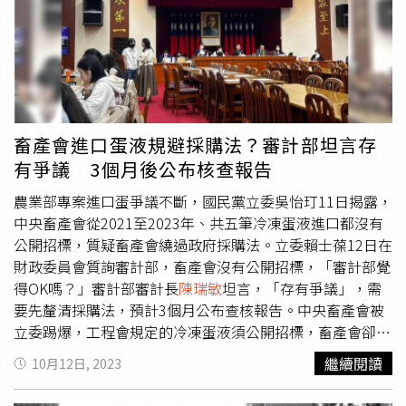
也都有嚴查。對於國民黨立委林思銘追問，特別預算規定補
助台電是合理的嗎？
陳瑞敏
指出，他希望台電要強化經營體
制、加強開源節流。造成台電的虧損原因很多，例如電價售
電都低於成本，還有負債利息很高，都需要強化經營管理。
林思銘追問，總質詢也問過行政院，對於台電連年虧損何時
能停止？能源政策要不要修正，如果不修正，就會持續看到
台電赤字。
陳瑞敏
回應，台電如果售價低於成本，要賺錢就
畜產會進口蛋液規避採購法？審計部坦言存
很難，燃料採購和管理都包括在內，也包括綠能以經是趨
有爭議 3個月後公布核查報告
勢，也必須朝減碳方向走。另外，針對數位身分證，政府未
完善評估和準備，民眾其實沒有煥發，但中央卻要支付廠商
農業部專案進口蛋爭議不斷，國民黨立委吳怡玎11日揭露，
高額賠償金，誰買單？
陳瑞敏
則表示，已經提出審核意見，
中央畜產會從2021至2023年、共五筆冷凍蛋液進口都沒有
因為開始的時候沒有慎慎評估計畫可行性，採購才會發生違
公開招標，質疑畜產會繞過政府採購法。立委賴士葆12日在
約問題，會送請監察院核處。
財政委員會質詢審計部，畜產會沒有公開招標，「審計部覺
得OK嗎？」審計部審計長
陳瑞敏
坦言，「存有爭議」，需
要先釐清採購法，預計3個月公布查核報告。中央畜產會被
立委踢爆，工程會規定的冷凍蛋液須公開招標，畜產會卻用
「自有資金」為由規避政府採購法，昨天農業部代理部長陳
繼續閱讀
10月12日, 2023
駿季稱中央畜產會是法人，使用「自有資金」進口冷凍蛋
液，不適用政府採購法。不過今日賴士葆質詢時，直問
陳瑞