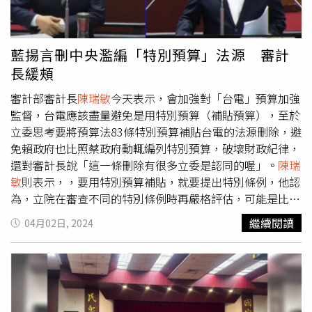
友，竟然有23％是沒存款的「零存族」，還有46％青年人
認為負債已經對其造成經濟壓力。此外，2021年度受雇者
佔GDP比例創10年新低，受雇者的報酬從2011年占
藍揚言刪中央濫編「特別預算」法源 審計
GDP45.77％，滑落到43.03％，企業盈餘佔比卻逐漸攀升，
長緩頰
從2011年的31.82％，2021年攀升到36.53％，這就是貧富
差距的根本原因。郭國文對照美日韓三國，台灣2023年受
審計部審計長
陳瑞敏
今天表示，會加強對「台電」預算加強
雇人員佔GDP比例為43.9％，日本52.6％、美國52.2％、韓
監督，台電應該盡量避免是用特別預算（補貼預算），至於
國52.1％，三國都過半，但看到營業盈餘占GDP，台灣剛好
立委思考要將預算法83條特別預算補貼台電的法源刪除，避
反過來，34.4％居冠，美國只有24.6％、韓國22％、日本只
免賴政府也比照蔡政府動輒編列特別預算，破壞財政紀律，
有13.1％，結構性問題看得出來，台灣的企業越來越賺錢，
還對審計長說「這一條刪除有很多立委是認同的喔」。
陳瑞
但經濟成果卻沒產生經濟下滲效果，員工未必能夠分享，貧
敏
則表示，，要用特別預算補貼，就要提出特別條例，他認
富差距越來越大，審計部應該要提出建議給政府參考、改
為，立院在審查不同的特別條例時再嚴格評估，可能是比較
善。
妥適的作法。
陳瑞敏
說，從90年到現在，政府已經編了40
繼續閱讀
04月02日, 2024
個特別預算，其中一半的法源都是用預算法第83條。確實，
常編列特別預算需要謹慎，但畢竟有這個法源讓中央政府多
了一種編預算的方式，他個人認為立院不宜輕言刪除。至於
特別預算如何編列才不會破壞財政紀律，
陳瑞敏
說，只要計
畫效益大於預算規模，就還不能說是破壞財政紀律，審計部