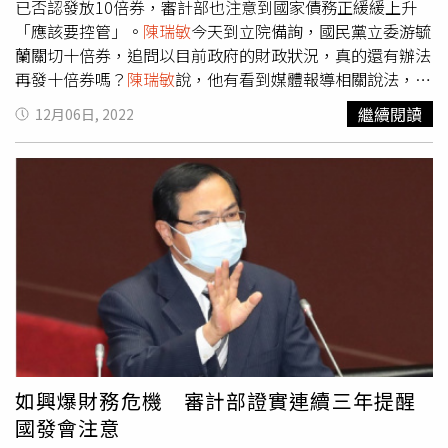
已否認發放10倍券，審計部也注意到國家債務正緩緩上升
「應該要控管」。
陳瑞敏
今天到立院備詢，國民黨立委游毓
蘭關切十倍券，追問以目前政府的財政狀況，真的還有辦法
再發十倍券嗎？
陳瑞敏
說，他有看到媒體報導相關說法，不
過，國發會已出面否認，他也提到國家債務務有緩緩上升，
繼續閱讀
12月06日, 2022
但因為游毓蘭質詢時間到，麥克風消音，游毓蘭事後轉述，
陳瑞敏
的說法是，他注意到國家債務緩緩上漲，應予控管。
針對10倍券議題，國發會今天回應，「目前沒有這個規
劃。」，行政院的說法則比較委婉，只回應外界對於此類議
題有許多意見或建議，政府部門會予以注意。
如興爆財務危機 審計部證實連續三年提醒
國發會注意