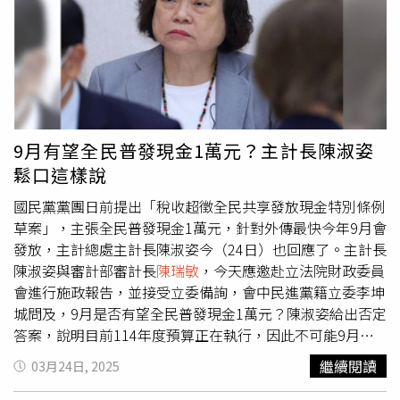
有同意部會首長這樣用行政資源去參加黨政活動嗎？張啓楷
詢問主計長陳淑姿，到場的行政院長、部會首長層級之高，
相關維安人員、司機、交通費、行政費用，都由人民買單
嗎？人民有同意行政首長黨政不分，花這麼多時間在宣傳罷
免民意代表嗎？試問陳主計長這是怎麼回事？陳主計長怎麼
去現場？談參是公務人員提供嗎？陳淑姿表示，自己沒有用
公務司機，回應是自己搭車去，談參自己寫，沒有用到公家
9月有望全民普發現金1萬元？主計長陳淑姿
資源。對此，張啓楷笑回「陳主計長談參自己寫，這不是說
鬆口這樣說
謊，就會是親民的好長官，這個事實全民自會有公斷。」張
啓楷接著詢問
陳瑞敏
審計長，「相關行政費用、維安人員、
國民黨黨團日前提出「稅收超徵全民共享發放現金特別條例
衍生費用之核銷，審計部該如何把關？黨政不分的費用，審
草案」，主張全民普發現金1萬元，針對外傳最快今年9月會
計部這邊給過嗎？」審計長回應「相關科目的支應，審計部
發放，主計總處主計長陳淑姿今（24日）也回應了。主計長
會看行政首長參與活動之內容，確實把關。」張啓楷強調，
陳淑姿與審計部審計長
陳瑞敏
，今天應邀赴立法院財政委員
請審計長及審計部必須要確實查核把關。張啓楷再問，「有
會進行施政報告，並接受立委備詢，會中民進黨籍立委李坤
關大罷免投票預估約12億的經費，目前要由哪一筆預算？哪
城問及，9月是否有望全民普發現金1萬元？陳淑姿給出否定
一筆公帑？哪一筆人民辛苦的納稅錢出？」對此，陳淑姿回
答案，說明目前114年度預算正在執行，因此不可能9月發
應，目前中選會來還沒有提出來。張表示，「既然沒有編，
現金，且115年預算尚在審議階段，是否普發現金也需交由
繼續閱讀
03月24日, 2025
不能打第二預備金的主意，那都是發生天災、緊急事件的救
行政院長裁決。除了端出全民發放現金1萬元外，國民黨團
命錢。」張啓楷說，政府不該浪費人民的納稅錢搞政治鬥
也要求修法，將普發現金常態化，國民黨立委林德福則問