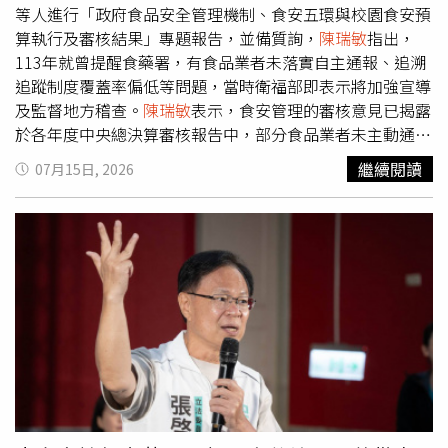
地方政府權責，若要追查責任，就應以一致標準全面調查中
等人進行「政府食品安全管理機制、食安五環與校園食安預
央與地方。
算執行及審核結果」專題報告，並備質詢，
陳瑞敏
指出，
113年就曾提醒食藥署，有食品業者未落實自主通報、追溯
追蹤制度覆蓋率偏低等問題，當時衛福部即表示將加強宣導
及監督地方稽查。
陳瑞敏
表示，食安管理的審核意見已揭露
於各年度中央總決算審核報告中，部分食品業者未主動通報
食安事件、未依規定取得衛生安全管理系統第三方驗證、食
繼續閱讀
07月15日, 2026
品邊境查驗人力不足等問題，皆已明示在報告上。
陳瑞敏
強
調，審計部113年公布的112年度中央政府總決算審核報告
中即提到，食藥署推動的食品業者自主衛生管理程序，有業
者未落實辦理食品業者登錄、電子申報追溯追蹤資料及執行
自主通報等，甚至出現追溯追蹤制度納管業者覆蓋率偏低的
情形，這影響到問題產品追查時效。當時衛福部回應，將對
業者加強宣導、督導地方衛生局稽查業者自主通報情形，若
食品業者未依法通報，將依《食安法》裁處。