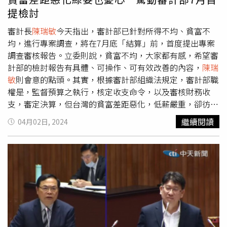
部會辦公室外租狀況，並尋找如舊財政大樓、閒置學校校舍
提檢討
等空間，皆為考量為部會辦公地點，以樽節租金，節省公
帑，他也表示，因數發部新光大樓的租約也有但書，未來若
審計長
陳瑞敏
今天指出，審計部已針對所得不均、貧富不
有合適的辦公場域，可以在半年預告期後搬出。對於張啓楷
均，進行專案調查，將在7月底「結算」前，首度提出專案
的提議，審計長
陳瑞敏
承諾將會全力協助尋找數位發展部新
調查審核報告。立委則說，貧富不均，大家都有感，希望審
的辦公室，以節省公帑，減輕人民的負擔。
計部的檢討報告有具體、可操作、可有效改善的內容，
陳瑞
敏
則會意的點頭。其實，根據審計部組織法規定，審計部職
權是，監督預算之執行，核定收支命令，以及審核財務收
支，審定決算，但台灣的貧富差距惡化，低薪嚴重，卻彷彿
沒有任何行政機關職司此事，與周邊國家薪資相較的惡化程
繼續閱讀
04月02日, 2024
度，也未見明顯改善，連綠營自家立委都看不下去，只能問
原本不管預算編列、負責監督的審計部該怎麼辦？民進黨立
委郭國文今天在質詢審計長
陳瑞敏
時說，根據審計長１１０
年的報告顯示，受雇人員佔GDP比例不斷下滑，企業盈餘佔
GDP比卻持續增加，他認為這就是貧富差距的根本原因，他
同時引用媒體報導，中國信託「2024台灣超高資產客群財
富洞察報告」顯示，全台總資產達到1億元以上的人共計約
11萬人，其中7千人資產達10億以上，總持有財產高達32萬
兆，約有69％的年齡在55歲以上。反觀30歲以下的勞工朋