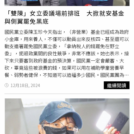
政風、會計人員是否有協助違法貪瀆行為、仍有待釐清。為
建立就安基金相關支用標準，避免繼續違法濫用，要求暫緩
「雙陳」女立委議場前排班 大掀就安基金
今日有關勞動部114年基金預算之處理，待檢討報告送出
與側翼罷免黑底
後，交叉比對審計部所作之審核報告，經社會福利及衛生環
境委員會之委員同意後，始得進行勞動部基金預算之處理。
國民黨立委陳玉珍今天指出，（非營業）基金已經成為政府
該提案獲得多位在野立委連署支持，連民進黨立委也未直接
小金庫，用來養人，不僅可以動員出來反核四、甚至還可以
拒絕。民進黨立委劉建國發言時指出，就安基金執行面出現
動支連署罷免國民黨立委，「拿納稅人的錢罷免在野立
問題，責任不應該全由立委背負，立委其實不容易管到執行
委」，扼殺政黨間的良性競爭，非常不應該。她也表示，接
面出狀況，雖然在監督面上，在下個年度審查相關預算時，
下來只要審到政府基金的預決算，國民黨一定會嚴審、大
可以透過比對上下年度的預算執行問題，砍掉執行出問題的
砍，畢竟這些被浪費的錢，如果可以用在補助學童營養早
預算，但審查預算畢竟是立委天職，他建議先進行審查公務
餐、弱勢者健保，不知道可以造福多少國民。國民黨團為了
預算、暫時擱置就安基金預算，他沒有意見。今天衛環委員
在20日立法院院會中，推動討論已久的選罷法、憲訴法與財
繼續閱讀
12月18日, 2024
會召集委員是民進黨立委黃秀芳，他其實也認為就安基金還
劃法三項修正案順利闖關，從昨（17）日下午16時30分
是應該先開審。不過，因為媒體報導，審計部已經初步查出
起，發起「馬拉松夜宿接力64小時」行動，藍委輪值在議場
5千萬不當使用，將要求勞動部繳回，在野立委也強烈要求
前搭帳棚守夜，部分立委也在輪值時開起現場直播，不少民
先擱置就安基金審查，為了避免爭議擴大，反而導致勞動部
眾留言力挺支持，但也有反對民眾留言罵藍委就是怕罷免。
公務預算也無法審查，黃秀芳同意勞動部相關基金擇期再
今天清晨輪值的立委陳玉珍就在輪班時，大談政府各種基金
審。今日僅審查勞動部公務預算、財團法人職業災害預防及
是如何被濫用，與在同一時段輪班的立委陳菁徽搭配，直播
重建中心114年度預算書案。
效果不輸一般名嘴開播，幾乎沒冷場。審計長
陳瑞敏
昨日在