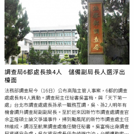
敏
，「審計部覺得OK嗎？」陳說，這存有爭議，未明確。
陳說，採購法第四條雖規定「法人或團體接受機關補助辦理
採購，其補助金額占採購金額半數以上，且補助金額在公告
金額以上者，適用本法之規定，並應受該機關之監督。」但
第七條又寫下，「本法所稱財物，指各種物品（生鮮農漁產
品除外）、材料、設備、機具與其他動產、不動產、權利及
其他經主管機關認定之財物。」
陳瑞敏
表示，所以首先要請
採購法的主管機關公共工程委員會來認定，蛋液是否屬於生
鮮農漁產品，倘屬實，那就不受採購法限制；倘蛋液不屬生
鮮農漁產品，那就需要接續調查金額是否超過須公開招標的
調查局6都處長換4人 儲備副局長人選浮出
標準。賴士葆質疑，立委現在索資也很困難，審計部屬於大
檯面
刀，調查還要3個月，質疑是否有選舉考量。陳回應，此案
有相關複雜度，國外審計調查要半年，本國三個月已很緊
法務部調查局今（16日）公布高階主管人事案，6都的調查
繃，審計不考慮選舉。「原則上三個月，我們盡量努力。」
處處長有4人異動。調查局主任祕書吳富梅，與「天下第一
處」台北市調查處處長孫承一職務互調，吳、孫2人明年有
機會調升調查局副副局長。至於近來因新竹市調查處調查官
余正煌碩士論文爭議事件，掃到颱風尾的新竹市調查處主任
林維成，調派至航業調查處擔任簡任秘書。吳富梅出身調查
局資通安全處，吳在資安處長任內偵辦中油、台塑遭勒索病