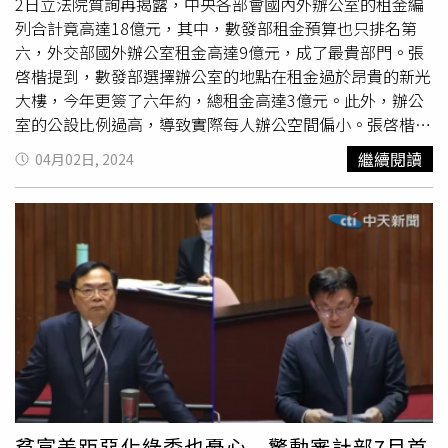
爭取較佳薪資。
2日立法院質詢再揭露，中央各部會國內外辦公室的租金編
列合計竟高達18億元，其中，數發部租金預算也只排名第
六，外交部國外辦公室租金高達9億元，成了最貴部門。張
啓楷提到，數發部選擇辦公室的地點在租金過於昂貴的新光
大樓，今年更簽了六年約，總租金高達3億元。此外，辦公
室的公設比例過高，導致實際每人辦公空間偏小。張啓楷進
一步指出，新光大樓的公設比高達42%，若把數位發展部自
繼續閱讀
04月02日, 2024
己公布的裝潢金額，除以真正能使用的空間（裝潢價格÷實
際辦公空間坪數，約853.07坪，3450萬8367元÷853.07坪
=約4.04萬元/(坪/月)），平均每坪的裝潢費用達到4萬元。
張啓楷還說，除了數位發展部外，其他部門的辦公室租金也
不菲，國內外辦公室的租金預算總額高達18億元，其中，近
期鬧得沸沸揚揚的數發部的租金預算在國內只排第六，居冠
者為外交部國外地區辦公室租金，竟高達9億元。對於這一
情況，張啓楷建議，政府應該重新檢視各部門的辦公室租金
支出，並尋找節省成本的辦公室選擇，他舉例，立法院長韓
國瑜長期是在原台北第二女高的老舊校舍中辦公，但數發部
如今卻在租金高昂的新光大樓辦公，他嘆：「韓院長能，唐
部長為何不能？」張啓楷要求審計部，全面清查目前中央各
貧富差距惡化綠委也憂心 驚動審計部7月首