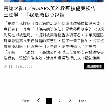
2020年起，連續3年都針對此案，給審計意見，要求加強督
高端之亂1／抗SARS英雄救死扶傷竟挨告
促和股權管理，2021年更直接建議國發基金退場，但國發
王任賢：「我是憑良心說話」
會沒有妥適處理，審計部已把相關案件移送監察院調查。針
對國民黨立院黨團總召曾銘宗敏要求審計部應針對如新投資
「高端告我違反《傳染病防治法》還說我散播疫情謠言或不
案專案調查，
陳瑞敏
表示會做，若發現不法即移送檢調。針
實訊息」，其實「《傳染病防治法》是我參與制定的，沒想
對立委質疑如新案國發基金難辭其咎，連小股民都遭坑殺。
到現在卻被濫用」，提到被高端控告多項罪名，中華民國防
國發會主委龔明鑫今在立院重申，國發基金也是受騙者。根
疫學會理事長王任賢醫師笑著說，當了一輩子醫師，從來沒
據國發基金提供立院報告顯示，在投資虧損的32家企業中，
有醫療糾紛、也沒被任何人告過，現在快退休了才被告，
其中有16家國發基金投資還未滿3年，包括如興、
「歷練一下也很好」。高端公司不滿王任賢多次在媒體投書
Gogoro、高雄捷運、太極影音、東貝光電等5家企業虧損都
及受訪，質疑高端療效、涉貪和違規取得EUA（緊急使用授
比109年擴大。龔明鑫說，如興帳面虧損約10、11億元，已
權），因此指控王任賢多項罪名並到台北地檢署提告，還要
繼續閱讀
11月17日, 2022
經暫停交易，9月底召開臨時董事會後，經營團隊也改組，
求司法機關「盡速偵辦、以正視聽」。由於王任賢在SARS
將在今年11月底前完成查帳，明年4月前要完成財報編列。
疫情期間曾任「中區傳染病防治醫療網」指揮官，創下「中
國發會將持續觀察如興的運作狀況，包括新經營團隊的執行
部零起院內感染」傳奇事蹟，這個在台灣傳染病領域的超狂
狀況，以及公司業績是否改善等，如果沒有，國發基金會有
背景，使得他和高端的官司引發社會極大關注。總統蔡英文
下一步規劃。
公開接種高端疫苗，不過高端疫苗受到不少醫師和專家質
疑。（圖／趙文彬攝、本刊資料照）目前是中國醫藥大學附
First
1
2
Last
設醫院感染科主治醫師的王任賢，畢業自台大醫學系，專長