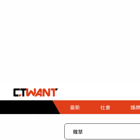
社會首頁
娛樂首頁
財經首頁
政
:::
最新
社會
娛
時事
即時
熱線
:::
直擊
大條
人物
調查
專題
３Ｃ