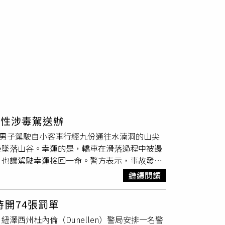
陽性涉毒駕送辦
姓男子駕駛自小客車行經九份通往水湳洞的山尖
後墜落山谷。幸運的是，轎車在滑落過程中被邊
，也讓駕駛幸運撿回一命。警方表示，事故發生
警及消防救護人員前往現場救援。到場後發現宋
繼續閱讀
呆滯、動作遲緩，還出現精神恍惚及多語等情
及簽署唾液快篩採驗同意書後，依法實施藥物快
開74張罰單
神經抑制劑呈現陽性反應。由於此類藥物可能造成嗜
西州杜內倫（Dunellen）警局安排一名警
車輛，將大幅增加交通事故風險。警方後續依涉