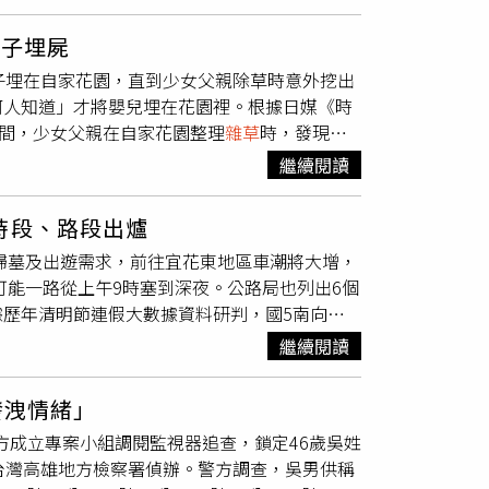
倒、擦傷等運動風險；天氣乾燥時塵土飛揚，亦
置，如今卻因幫別人掃墓而與祖先「重逢」，讓
。2026年3月，湖北省生態環境廳甚至下發
教學與安全需求，改善跑道不只是設施更新，更
。雖然每天都在墓園工作，但蘇蘭德里一家卻完
續回覆卻仍稱「未發現恢復生產跡象」。此外，
產子埋屍
建工作，讓孩子在安全無虞的環境中成長。在會
的洞，大家工作時常會不小心踩空跌倒，「我們
超標3倍，也讓外界更加擔憂，長年污染是否正
子埋在自家花園，直到少女父親除草時意外挖出
因地震產生錯位、造成水泥塊斑落，若是在PU
漸變成真正的家族企業。父親負責採購清潔用品
武漢市委、市政府19日正式宣布成立聯合調查
何人知道」才將嬰兒埋在花園裡。根據日媒《時
機重重，人身安全勘慮。未來改善完工後，可提
）的男友皮特普林斯洛（Pieter
查，並承諾後續將對外公布結果。對黃土坡村村
晚間，少女父親在自家花園整理
雜草
時，發現土
候性高等特性，不僅可降低運動傷害風險，亦能有
笑說：「可惜我根本沒付他們薪水。」對蘇蘭德里
具公信力的專家與單位，徹底釐清村內大量癌
具剛出生男嬰的遺體，遺體並無明顯外傷，詳細
小不僅是在地學童學習的重要場域，更是周邊部
祖的家庭，守護一份對親人的思念與牽掛。也因
繼續閱讀
們只是想知道，這些年大家到底為什麼會生
子，並供稱因為「不想讓任何人知道」，也深知
數高達千人，具高度社區凝聚力。然而，現有場
新找回遺失多年的根。
日逮捕該名少女。案件曝光後引發日本社會討
全。長濱鄉代表會主席梁秀貞提到運動場每年舉
時段、路段出爐
的諮詢、求助管道，最後往往會使用極端手段處
一併改善，確保排水功能完善；代表林錦顯
鄉掃墓及出遊需求，前往宜花東地區車潮將大增，
，讓陷入困境的女性能在匿名的情況下獲得社福
並設置PU跑道，提升運動安全與使用品質，也希望
可能一路從上午9時塞到深夜。公路局也列出6個
鄉寧埔村長烏蓮發, 希望趕快動工，期待可以在
歷年清明節連假大數據資料研判，國5南向尖
關心校園運動設施改善，以提升學生運動安全與
峰期間（連假第2至4日）車流則從上午9時湧現並
在學習與成長環境上有所落差。完善的運動設施
繼續閱讀
宜可較自行開車約節省30分鐘以上。高公局提
要一環。未來她也將持續爭取中央資源，推動校
放大客車通行路肩銜接爬坡道、石碇南向爬坡
優質的空間中安心學習、健康成長，逐步落實教
發洩情緒」
宜蘭至頭城機動開放路肩供大客車通行並實施主
方成立專案小組調閱監視器追查，鎖定46歲吳姓
專用入口，不影響大客車通行。高公局指出，為
台灣高雄地方檢察署偵辦。警方調查，吳男供稱
、蘇澳至頭城北向入口高乘載管制及匝道儀控等