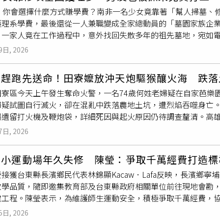
年。由於村莊直到2016年才正式接通自來水，過去居民長年仰
時，你會選擇什麼方式賺學費？南非一名少女竟靠著「幫人掃墓、
係。58歲村民徐文階回憶，自己的妻子2012年43歲時罹患白血
護理系學費，最後還從一人兼職變成全家總動員的「墓園家族企
，當時孫子甚至才4歲。他後來才驚覺，同一時期附近鄰居也接連
，一家人竟在工作過程中，意外找回失散多年的祖先墓地，宛如
竟有大量村民死於癌症與白血病，而所有矛頭，幾乎都指向村北
鏡報》（Daily Mirror）報導，住在南非自由邦（Free State）
於1986年，原本是公社鐵廠，後來轉型生產泡花鹼（硅酸鈉）
9日, 2026
andri Coetzer），一直夢想成為護理師，但她不希望父母為
劑使用。然而2022年武漢市生態環境局調查卻發現，該工廠不
何靠自己賺錢。某天她發現，當地許多墓園長年缺乏維護，不少
定的「生態控制線」內，依法根本禁止設置化工廠，卻長年持續
沒趕跑先送命！田寮嬤放沖天炮驅猴釀火海 跌落
認為，即便人已離世，最後長眠之地依舊應該被好好對待，因此
至被形容像「醬油」。污水一路流經農田與菜地，最後匯入池塘
田寮區今天上午發生奪命火警，一名74歲何姓老婦疑在自家芭樂
修墓碑。」在父母支持下，一家人開始透過臉書刊登除草與修墓廣
生灌溉溝大量死魚、貓吃下死魚後死亡等情況。與工廠僅一牆之隔
婦疑試圖自行滅火，卻在混亂中跌落農地土坑，遭烈焰吞噬身亡
蘇蘭德里已固定維護約75座墳墓，每座墓地每個月都會清理2次
去工廠運作時空氣中粉塵瀰漫，「像霧霾一樣灰濛濛」，菜葉上
場遺留打火機及鞭炮袋，詳細死因與起火原因仍待調查釐清。高雄
泥、鋪設新碎石等需求調整。由於許多客戶早已搬離家鄉，甚至
溝越近的作物長得越矮，「同時種下去，高度竟能差一半」。202
秀峰路一處農地發生火警；何姓男子告訴消防人員勤務中心人員
德里除了負責除草、清潔與修復，還會定期拍攝墓地整理前後的
過村民指控，當地生態環境分局遲遲未到場，工廠卻在此期間以
7日, 2026
巡視果園的母親遲遲未返家，察覺不對勁後急忙報案求救。警消
至表示「看到照片，就像自己真的回去祭拜過一樣」。而這份工
選在暴雨過後取樣檢測，最終認定「未發現嚴重污染」，甚至聲
，消防人員立即布下多條水線灌救；待火勢控制後，竟在農地一
策爾（Dirk Coetzer）透露，許多家屬提供的位置資訊都
更引發爭議的是，當武漢市生態環境局後續介入調查時，工廠老
國小運動場年久失修 陳瑩：爭取千萬經費打造標
遺體遭大火嚴重燒焦。家屬向警方表示，死者平時為防止猴群闖
但經過數十年後，墓園地形可能早已改變，大門移位、大樹枯死
提醒他「趕快把排污口堵上」，相關過程甚至被村民拍下影片。
接獲台東縣長濱鄉民代表林錦顯Kacaw．Lafa反映，長濱鄉
火機及裝有鞭炮的袋子，初步懷疑老婦當時施放沖天炮時，不慎
，很多墓碑早已被
雜草
吞沒，甚至嚴重傾倒毀損。然而，也正因
，甚至疑似提前向工廠通風報信。武漢昌盛泡花鹼廠遭查出缺乏環保
教學品質，隨即邀集教育部及台東縣政府相關單位前往現地會勘
濃煙、高溫或地勢不平失足跌進土坑，最終逃生不及命喪火場。
25年，蘇蘭德里的母親安德里科策爾（Andri Coetzer）在替
位實地調查後，確認工廠確實存在污染問題，也查出其無環評、
建工程。陳瑩表示，為維護師生運動安全，積極爭取千萬經費，協
將進一步釐清真正起火原因及事故發生經過。
德里斯德內克（Andries de Necker）」的古老墓碑。碑文顯
周邊污染數據嚴重超標，包括總鹼度高達29214mg/L、色度超
已逾20年，長期受東北季風與降雨影響，出現面層剝落、凹凸不
內克（Martha de Necker）於1973年下葬的墓地。一
00mg/L來看，該數值明顯異常。即便如此，地方環保單位最終僅
5日, 2026