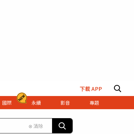
下載 APP
國際
永續
影音
專題
⊗ 清除