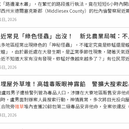
成「路邊灌木叢」，在繁忙的路段進行執法，竟在短短6小時內開
危險罪將宋男帶回派出所製作筆錄，並進一步採集檢體送驗，以
西州米德爾塞克斯郡（Middlesex County）的杜內倫警
清事故真正原因。全案後續將依法移送基隆地檢署偵辦，等待檢
和
雜草
，偽裝成路邊灌木叢；該名警員手持高倍率望遠鏡，在路
雖可能是醫師合法處方的鎮靜安眠或抗焦慮藥物，但服用後仍可
1日, 2026
前方同仁臨檢開罰。警方表示，這個做法是要嚴格執行該州禁用
情況，應避免駕駛汽機車，以免危及自身及其他用路人的生命安
交通法規，駕駛於開車途中違規使用手持電話或行動裝置，首次違
最近常見「綠色怪蟲」出沒！ 新北農業局喊：不
元至13000元）的高額罰鍰。除此之外，警方再次呼籲，現代駕
北多地區經常出現綠色的「神秘怪蟲」，不確定究竟是蚱蜢還是
透過多元巡查方式，嚇阻各類駕駛分心行為。該警局也透過官方
蔗蝗」，由於最近處在大發生期，是正常季節性現象，隨著天氣
天非常忙碌。」當天的執法行動，在6小時內開出74張違規罰單
最近不知道大家有沒有發現，蚱蜢好像越來越多了？」有位民眾
覆，但寶貴生命無法重來，駕駛時請務必將視線專注於前方道路
一跳，以為是蝗蟲出沒，經過查詢後才知道，其實一般在市區看
6日, 2026
是蚱蜢的一種，只有在特定環境下大量聚集時，才會形成「蝗災」
天氣炎熱又偏乾燥，加上公園、河濱草地等綠地增加，蚱蜢有更
毒埋屋外草堆！高雄毒販眼神露餡 警擴大搜索起
飛，因此很容易出現在陽台、住家，甚至停在汽車上，不需要太
5歲盧姓男子遭檢警列管為毒品人口，涉嫌在大寮地區販售安非他
剛剛才遇到一隻」、「不知怎麼跟進來家裡，早上起來看到，莫非
緝時，盧男面對辦案人員搜索行動，神情異常，多次將目光投向
看到」、「接孩子下課的路上偶遇」、「前幾天也在住家地下室
三合院旁
雜草
堆內查獲20餘包第二級毒品安非他命，全案依違反
」、「我家這有，跑來偷吃我們種的九層塔」。實際上，新北市
隊接獲情資，指盧男長期在大寮一帶從事毒品交易，遂與高雄憲
蔗蝗」，由於現在正是「大發生期」，屬於正常的季節性現象，
4日, 2026
院聲請搜索票獲准後展開收網行動，除查獲盧嫌外，也同步帶回3
農業局表示，「異歧蔗蝗」擁有兩大特徵，包括頭頂黑白黃相間
警方表示，盧嫌為躲避查緝，未將毒品藏放於屋內，而是利用住
長跳躍與飛行，活躍高峰期是5月至10月，平時的藏身處是
雜草
叢