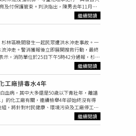
施道路預防性封閉及公告道路封閉事宜，避免民
育及付保護管束。判決指出，陳男去年11月凌
緊急送醫仍宣告不治。針對校園安全防護漏洞，
醒平時行經的民眾該處大雨時易積水；當颱風大
能源街與對方談判。他先從車內拿出球棒恫嚇，
上鎖，懷疑男童可能是由此處推門離校。事發
，會全力配合相關事宜。工務處長戴志君補充建
繼續閱讀
車輛，甚至撂話「三下就能把你的腳打斷」、
在不應該，對此感到非常抱歉」，並強調，未來
進入發生危險。此外，針對鳳山溪支線設置之鳳
」等語，企圖逼迫對方就範。由於情敵始終拒絕
意外發生地點「十二瀑布」是當地由鄉谷川分
鳳山溪水位高漲時，會使支線排水無法導出，造成
，並嗆聲「現在把草全吃了，放你走」、「那棵
提醒遊客穿著救生衣的告示牌，但一旁也明文
系統及通報機制，以利相關單位可即時執行道路
，杉林區晚間發生一起民眾遭洪水沖走事故。一
食，長達20至30分鐘後才獲准離開。事後，
區，竟成為特教生失足罹難的傷心地。
挑戰，防災工作不分中央與地方。縣府將以最嚴
水流沖走。警消獲報後立即展開搜救行動，最終
相關事證將陳男依恐嚇取財未遂、強制罪提起公
防汛漏洞，誓言將災害風險降到最低，給縣民一
示，消防單位於25日下午5時42分通報，杉林
害人施以恐嚇及強制行為，造成對方身心受創，
場了解情況，並配合消防人員展開救援作業。經
諒，因此依恐嚇取財未遂罪判處4個月徒刑、
繼續閱讀
小排水溝遭
雜草
堵塞，黃婦遂進行清理作業。不
刑2年，期間須接受2場法治教育及付保護管束。
湍急，她落水後迅速遭洪水沖離現場。黃姓婦人
化工廠排毒水4年
位立即出動救護車、搜救人員、義勇消防人員及
與白血病，其中大多還是50歲以下青壯年，離譜
維護及搜救工作，希望盡快尋獲落水婦人。搜救
」的化工廠有關，連續檢舉4年卻始終沒有得
人，消防人員將其救起後確認已無生命跡象。後續
查組，將針對村民健康、環境污染及工廠停工等
環流及西南風影響，各地降雨明顯，相關單位也
經農田與池塘。根據《大象新聞》與《浙江在
或巡視工作時更應注意周遭環境與水勢變化，以
繼續閱讀
585人，但村民統計發現，多年來已有62人
餘15人仍在接受治療，而且多數患者為50歲以