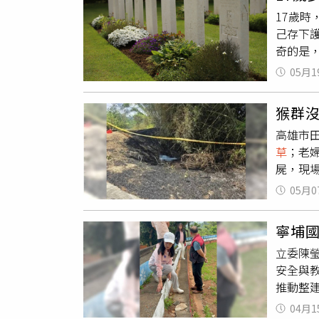
下青壯
17歲
脫不了關
己存下
白血病
奇的是
多年來
根據《每日
廠成立
05月1
／Sul
與速凝
思考如
政府劃
猴群
損。她
體，甚
高雄市
掃墓、
還曾發
草
；老
如今，
示，過
屍，現
要補水
離排污
田寮區
此蘇蘭
染。不
05月0
早都會
動，甚
官方更
速延燒
親德克科
接受。
寧埔
死亡，
邊」，
電話，
立委陳瑩
找到打
墓地時
度消極
安全與
卻疑因
史。20
地方單
推動整
查科也
名字「安
示，廠區
道使用
子瑪莎德
度約50
04月1