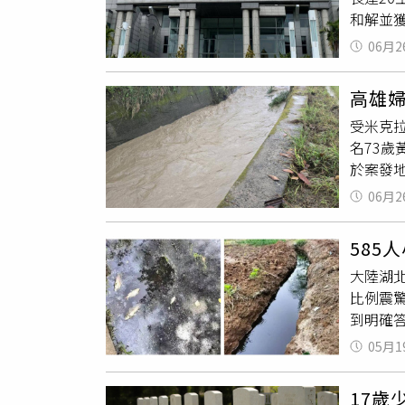
竹北市
和解並
救人員
眾誤闖
晨得知
校方在
雨來襲
06月2
要求對
後，該
議在發
「不簽
將痛定
山溪泰
高雄
簽本票
流、落
回堵及
受米克
樹方圓
警告「
封閉、
名73
被害人
謹的態
於案發地
訴。台
個安心
區上平
法治觀
06月2
警方初
強制罪
料清理
585
清理圳
大陸湖北
空拍機
比例震
人員於
到明確
事故原
問題展
提醒民
05月1
線》報
降低意
罹患癌症
17