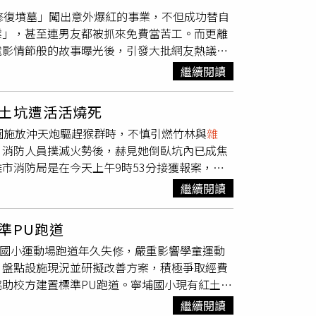
賴地下水生活，也讓不少人懷疑疾病恐與環境污染
修復墳墓」闖出意外爆紅的事業，不但成功替自
病，治療4年後病逝，2017年26歲的媳婦又確診
業」，甚至連男友都被抓來免費當苦工。而更離
有人罹患血液疾病。深入統計後更發現，村內
電影情節般的故事曝光後，引發大批網友熱議。
那間「昌盛泡花鹼廠」。資料顯示，昌盛泡花鹼
的17歲少女蘇蘭德里科策爾（Sulandri Kotzé
與俗稱「水玻璃」的化工材料，可作為建材黏著劑
繼續閱讀
自己的大學學費與生活開銷煩惱，因此2年前開始認真
但缺乏環評與排污許可等完整環保手續，甚至位於
墓碑被
雜草
覆蓋、泥土掩埋，甚至已經傾倒毀
營運。村民指出，工廠排污溝長期流出深褐色液
土坑遭活活燒死
腦中突然冒出一個超大膽念頭：「不如我來幫人
，沿線不僅
雜草
枯死，農作物也出現異常，甚至
園施放沖天炮驅趕猴群時，不慎引燃竹林與
雜
告，沒想到短短1個月就迅速接到大量訂單。
的60歲村民李香桂，如今已罹患食道癌。她表
。消防人員撲滅火勢後，赫見她倒臥坑內已成焦
，收費則依據墓地大小、損壞程度，以及是否需
甚至覆滿厚厚灰塵。後來改種玉米後，還發現距
市消防局是在今天上午9時53分接獲報案，指
居住在其他城市或國外，無法親自返鄉祭拜，因
2年4月，村民首次向環保單位檢舉工廠偷排污
，他發現住家旁芭樂園突然冒出火煙，且平時一
照片與影片傳給家屬。不少人收到後都相當感
「整改」名義重新挖排污溝、堵住排污口。後來
繼續閱讀
獲報趕抵現場後，發現火勢已沿著竹林與
雜草
迅
作有時甚至像在當「墓園偵探」。蘇蘭德里的父
稱水玻璃製程「不產生廢水」，讓村民完全無法
處凹陷土坑內，發現何姓老婦倒臥其中，已明顯
相當模糊，例如「從大門左轉、最後一排、大樹旁
闆竟當場承認，曾接到新洲區生態環境分局人員
準PU跑道
入偷吃芭樂，經常施放沖天炮驅趕。警消在現場
，讓尋墓過程變得十分困難。當一家人終於找到
村民也質疑，地方環保單位多年來對污染問題態
寧埔國小運動場跑道年久失修，嚴重影響學童運動
引燃周邊乾燥竹林與
雜草
，之後試圖自行救火，
這份工作，讓一家人意外找回失落多年的家族歷
手續。2022年5月，武漢市生態環境局會同
，盤點設施現況並研擬改善方案，積極爭取經費
目前警方已報請檢察官相驗遺體，消防局火災調
客戶尋找墓地、清除
雜草
時，突然發現一塊刻著熟悉
無排污許可等違規情況。第三方檢測報告更顯
助校方建置標準PU跑道。寧埔國小現有紅土跑
示，對方生於1889年、1971年離世，旁邊還有妻
標500倍，pH值呈強鹼性。以一般內陸鹽鹼湖碱
平、紅土流失及
雜草
叢生等情形，部分區域甚至
家人返家翻閱族譜與資料後才震驚發現，這對夫妻竟是安
對工廠裁罰20萬元人民幣（約新台幣90萬
繼續閱讀