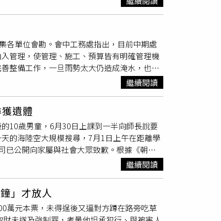
繼續閱讀
物的「天賜豪宅」，如今卻在強行都更下面目全
附近，他就發現場內的草都黃掉了，根本不是人
在6月7日發現北勢案場植披枯黃焦黑，種種跡
邀集各單位會勘。會中工務處指出，目前中期處
草劑不得於非農業生產用途土地上使用，普登不
納入管理，使管理、施工、預算皆有明確管理機
為主要食物，也會捕食鳥類、青蛙等動物，除草
完善整備工作，一旦雨勢太大仍造成淹水，也請
，毒素則會在石虎體內累積，直接或間接導致牠
配合辦理，共同以縣民生命安全為第一考量。縣
理鍾智友承諾會在光電案場落實友善生態政策，
繼續閱讀
利署、經濟部水利署第二河川分署及地方民意代
示，此事件驗證了協會長期以來的呼籲，樹林能
、防颱整備及預警機制提出應變作為，全力保障
自然條件，即使光電案場號稱生態友善、照顧動
尋獲遺體
應變效率，經會勘初步達成幾項共識。首先，針
他怎麼辦？」陳祺忠強調，除草劑對土地造成的
10歲男童，6月30日上課到一半向師長說要
水」，縣府將依據《排水管理辦法》，著手制定
管機關要求查緝，並認為光電案場應有「退場機
天的海陸空大規模搜尋，7月1日上午在距離學
理機關。未來法規制定完成，屬於「其他排水」
營業、打包離開，別讓石虎和其他動物成為綠電
司已公開向家屬與社會大眾致歉。根據《朝日
工程，皆由該機關負責，也包含所有工作預算編
日原本在教室內上課，上午11時左右他跟師長報
這次的巴威颱風來襲，縣府將主動肩負起防災重
繼續閱讀
不對勁，馬上全校展開找人行動，但都不見男童
除阻礙水流之
雜草
及雜木。同時，規劃於該易淹
出現在學校附近觀光景點「十二瀑布」，於是通
把整備工作做到最好，但面對極端氣候，倘若降
分鐘」才放人
防團員及搜救犬迅速進駐現場；但由於學校坐落
機制。例如，博愛街816巷道路權管單位為竹
00萬元本票，未得逞後又逼對方蹲在路旁吃草
的嗅覺反應，將搜尋熱點鎖定在校園南方，搜
路人安全，後續若遇極端暴雨或颱風侵襲，將由
嚇取財未遂及強制罪，考量他坦承犯行、與被害人
11時許，才在十二瀑布下游發現男童，大量搜