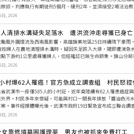
公所及新埔鎮公所依據各自所轄之路權，務必於第一時間果斷實
獲原諒，判應執行有期徒刑5個月、緩刑2年，並須接受2場法治教
隨即攜帶救生裝備趕往現場，可惜男童被救起時已無生命跡象，
危險路段。竹北市公所表示，未來會設置常態性插設告示牌，提
薛姓女友與另一名男子互動曖昧，便載著女友前往台南市歸仁區
事後清查時發現，案發當時校內其中一個安全逃生門的鎖頭並未
時，也會派員前往拉起封鎖線進行實體封路。新埔鎮公所則表示
6日, 2026
方簽立100萬元本票作為賠償，還揚言若拒絕，就要砸毀手機、
校校長瀨川真司公開道歉，「發生學生死亡意外的重大事件，實
布開設三級應變中心時，各公所應將該路段立即封閉，以免人車
也會想辦法讓你簽到100萬」、「車上還有其他東西，聽不懂嗎
思痛、徹查安全管理疏失，並全面落實校園防護，以防範未然。
和二號0K+400之水門，此為經濟部水利署第二河川分署管理，
婦人清排水溝疑失足落水 遭洪流沖走尋獲已身亡
，陳男竟改以其他方式羞辱、脅迫，要求對方把地上的
雜草
吃光
差高達4公尺的天然瀑布，平時吸引許多民眾親水。雖然現場立有
淹水，建議第二河川分署研議檢討渠道容納量，並設置水位預警
拉颱風外圍環流及西南風影響，高雄旗美地區25日持續降下豪雨
1公尺內的草都吃完」。被害人因擔心遭毆打，只能蹲在地上拔草吞
瀑布潭深水急、極易發生溺水危險」；未料平時對外開放的風景
啟動抽水機等應變措施。新竹縣政府強調，面對極端氣候帶來的
歲黃姓婦人在農地清理排水溝時，疑因失足跌入大排，隨即遭湍急
持現場錄音等證據向警方報案，全案偵結，台南地檢署檢察官依
度緊盯各項決議的執行進度，並攜手公所與中央攜手合作，補強
點下游約1公里處尋獲婦人，但經確認已無生命跡象。旗山分局表
南地院合議庭法官審酌，陳男未以理性方式處理感情糾紛，對被
、安全的居住環境。
里南河15號附近有民眾跌落圳溝後遭洪水沖走，警方隨即趕赴現
念不足；不過考量其犯後坦承犯行，已與被害人達成和解並取得原
6日, 2026
步調查，黃姓婦人當日下午與丈夫一同前往農地工作，期間發現
判處2個月徒刑，合併應執行5個月徒刑，得易科罰金，並宣告緩
過程中疑似因腳步不穩失足跌入一旁大排，當時因豪雨導致水流
人小村爆62人罹癌！官方急成立調查組 村民怒控
溝時疑失足遭洪水沖走。（圖／民眾提供）事故發生後，消防單
省武漢市一座僅585人的小村莊，近年竟陸續有62人罹患癌症
，沿著排水渠道展開搜索，警方則同步協助現場交通管制、安全
驚外界。村民多年來懷疑，可能與村口一間長年排放「醬油色污水
晚間6時45分左右，在距離落水地點約1公里的下游尋獲黃姓婦
答案。事件經媒體曝光後，武漢市政府19日緊急宣布成立聯合調
因及詳細經過，將由相關單位進一步調查釐清。近期受颱風外圍
開全面調查。村民指控化工廠長年排放「醬油色污水」，甚至流
眾，豪雨期間應避免靠近溪流、排水溝及易積水區域，進行清理
9日, 2026
導，湖北省武漢市新洲區李集街道張信村黃土坡自然村，戶籍人口僅
外發生風險。
與白血病，其中2015年至今就有34人確診，已有19人死亡，其
歲少女靠修墳墓圓護理夢 男友也被抓來免費打工