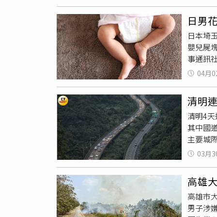
積水泥
德里在
元），
對學童
全家直
督辦函
日男
是保障
全不覺
202
日本埼
勘的同
通常都
是導致
嬰兒屍
跑道設
與規劃路
組，強
事通訊
供約1
Prin
民而言
裡出現
效改善
而言，
症、白
04月0
死因仍
落社區
為這份
病。」
自己瞞
地條件
清明
論。有
辦千人
清明4
理問題
Kaca
其中國道
機構協
作為台
主要城
陳瑩爭
峰期間（
教學品
03月3
持續至
不只是
到，假
園基礎
高雄大
道限大
育資源
高雄市大
線儀控
男子涉
紓解尖