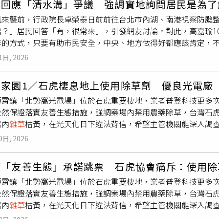
瑜回應「清水溝」爭議 強調實地詢問居民是為了
搜索時一無所獲，原本考慮申請緝毒犬協助，但發現盧男不時緊
蔗蝗」，只需要將牠趕走就好，不必要趕盡殺絕，可以使用無傷
風來襲前，行政院長卓榮泰日前前往台北市內湖、南港視察防颱
索周邊環境。經員警仔細翻查屋旁草叢及田邊
雜草
堆後，果然起獲
鏈袋或塑膠袋罩住牠，再帶到戶外放生；若擔心「異歧蔗蝗」再
嗎？」居民回答「有，很常來」，引發網友討論。對此，高嘉瑜1
嫌移送法辦。高市刑大統計，今年已查獲各類毒品案件3020件，
免化學藥劑殘留，又能達到效果。新北市農業局強調，「異歧蔗
作的方式，只要有助市民安全，中央、地方做得好都應該肯定，
毒品來源，強力打擊安非他命等毒品犯罪，防堵毒品流入社會。
就會漸漸消失。
長前往內湖、南港，主要是了解625豪雨後排水改善及防汛整備
1日, 2026
常且必要的過程，而居民的第一手經驗，也是了解地方防災工作的
民向她反映，部分地區水溝
雜草
叢生，甚至長出山蘇，也有人表
占家園1／石虎棲息地上使用除草劑 優良光電廠
嘉瑜認為，625豪雨造成內湖、南港大範圍積淹水，成因涉及短
通霄鎮「北勢窩光電場」位於石虎重要棲地，業者普登科技更多
因素，本來就應該全面檢討，而非以單一原因解釋。她強調，希
公然保證落實友善生態措施，強調案場內禁用農藥除草，台灣石
防汛措施都能落實到位，市民真正關心的是不要再次發生淹水，
場內
雜草
枯黃，在光天化日下違法背信，希望主管機關能深入調查
走訪北勢窩光電場發現現場有2、3位工人正背著機器，以人工方
9日, 2026
內
雜草
呈枯黃狀，顯然是因化學農藥導致，人工除草行為則更像
19年12月25日正式併網，當時因破壞山坡地開發而引發撻伐
廠「友善生態」承諾跳票 石虎協會痛斥：使用除
香貓和白鼻心等珍稀動物都曾入鏡。普登北勢窩案場曾有石虎出
通霄鎮「北勢窩光電場」位於石虎重要棲地，業者普登科技更多
生態政策，昔日承諾卻跳票。（圖／普登提供）普登將其視為「光
公然保證落實友善生態措施，強調案場內禁用農藥除草，台灣石
保育發表會，形容光電場是在幫野生動物「都更」，為牠們提供
場內
雜草
枯黃，在光天化日下違法背信，希望主管機關能深入調
策，且案場內禁用農藥除草，北勢窩則在同年被評選為優良案場
言。「那邊就是石虎的家，你說在牠家拍到牠出現是『共存共榮