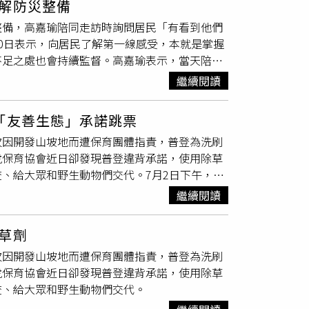
解防災整備
盯屋外特定方向，神情明顯不自然，於是改採地
害器具將牠們引導、驅離出戶外，或是以透明容
整備，高嘉瑜陪同走訪時詢問居民「有看到他們
20多包安非他命，當場查扣相關證物，將盧男
次找上門，可以在窗邊或出入口噴灑天然驅蟲噴
0日表示，向居民了解第一線感受，本就是掌握
較去年2436件增加約24%，警方強調，將持
蝗」只是短暫的過客，生命週期很短，隨著天氣
不足之處也會持續監督。高嘉瑜表示，當天陪同
是否落實，因此詢問居民是否有看到清水溝，是
繼續閱讀
重要依據。她指出，625豪雨後，不少內湖、
示是在淹水之後，才看到相關單位加強清淤作
「友善生態」承諾跳票
延時強降雨、排水系統、抽水站運作、側溝維護
次因開發山坡地而遭保育團體指責，普登為洗刷
望巴威颱風來臨前，該完成的清淤、抽水站巡檢
虎保育協會近日卻發現普登違背承諾，使用除草
而不是政治攻防。
、給大眾和野生動物們交代。7月2日下午，記
式移除場內
雜草
，但與盛夏時期該有的鮮綠不
繼續閱讀
是在消除普登犯法的證據。據了解，北勢窩光電
，普登則架設紅外線自動相機監測當地動物狀況，石
草劑
沒，業者將其視為「共存共榮」象徵，並強調落
次因開發山坡地而遭保育團體指責，普登為洗刷
電與淺山動物共存共榮」的證據，2021年還舉
虎保育協會近日卻發現普登違背承諾，使用除草
更好的棲息環境，總經理鍾智友更強調落實友善
查、給大眾和野生動物們交代。
，昔日的承諾言猶在耳，如今卻被石虎保育協會
』，這個邏輯對嗎？」台灣石虎保育協會專員陳