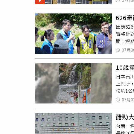
07月0
祺忠表
非，普
626
工除草
因應6
象都表
置將針
僅違反
關；短
劑會減
道路權
們中毒
07月0
府工務
如今卻
表（竹
提供石
10歲
縣民生
物，但
日本石
對《排
傷害已
上廁所
「其他
制」，
校約1
之排水
犧牲品
新聞》
列，同
07月0
告要去
任，目
蹤跡。
水節點
醋勁
報警消
雨過大
台南一
於距離
北市公
長達2
救人員