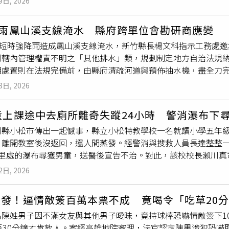
9日, 2026
示，北勢窩案場原為林相完整的淺山棲地，本就是石虎與野生動
登卻連自己答應大眾的事都無法做到。「我們有一位理事的田在
豪雨鳳山溪支線淹水 縣府跨單位會勘研商應變
會造成的。」，如是人工整理，場內的草應是「短而綠」，但協會
26短時強降雨造成鳳山溪支線淹水，新竹縣長楊文科指示工務處
明普登光電使用除草劑，而根據《農藥管理法》第53條規定，除
對轄內管理權責不明之「其他排水」類，規劃制定地方自治法規
自己的承諾，更公然違法。陳祺忠說，石虎以老鼠等小型哺乳類
期處置則在法規完備前，由縣府清疏河道與預佈抽水機，盡全力
少農田的獵物，如石虎吃下在除草劑環境中生活而受汙染的獵物
管單位公所務必第一時間預防性封閉，最後多方達成共識，予以
死亡，不僅造成生態破壞，更對野生動物們傷害甚鉅。普登總經
8日, 2026
處表示，此次會勘邀集竹北市公所、新埔鎮公所、農業部農田水
違法背信使用除草劑。（圖／報系資料照）台灣石虎保育協會表
北市議員、市民代表、里長）共同參與研商。主要針對排水管理
虎食物、休息以及躲避危險的環境，人工光電案場絕對無法取代
童上課途中去廁所離奇失蹤24小時 警消瀑布下
命財產安全。工務處長戴志君說明，為徹底解決排水治理和防汛
毀棄承諾比遵守更容易，「當廠商不遵守承諾，主管機關又能拿
川縣小松市傳出一起憾事，縣立小松特教學校一名就讀小學五年級的
水管理辦法》區分之五項排水中，未有明確權責單位之「其他排
成事實，苦果最終還是由無辜動物們來承受，協會現已行文給主
，離開教室後沒返回，還人間蒸發。經警消與搜救人員長達整整一
排水」之地方自治法規，將其納入法制化規範管理，明確規範管
對於破壞生態、違反承諾的業者不該僅罰錢，而是該讓他們停止
公里處的瀑布尋獲男童，送醫後宣告不治。對此，該校校長瀨川真
，將會有明確的權管機關，往後的管理、清疏、維護，及改善等
。記者致電苗栗縣府與普登公司，但至截稿前未獲回音。
報導，小松市一名10歲男童就讀特教學校小學五年級，他失蹤當
時，縣府預算也會全力支持。在法規完成前，因應氣候挑戰，如
2日, 2026
上廁所，隨後獨自匆忙離開教室。但男童遲遲未歸，師長們感到
前已派遣大型機具預計明(9日)進行鳳山溪支線緊急清疏作業，移
直到中午12時許，校方聽聞有附近居民表示，曾看到疑似小學生
提早預佈12吋大型移動式抽水機，隨時待命抽排。縣府將盡可能
大發！逼情敵簽百萬本票不成 竟喝令「吃草20
。警消獲報後，7月1日凌晨5時起全面展開搜救行動，警消、消
，仍出現淹水等情況，仍必須落實地方路權管理，建立預防性封路
名陳姓男子因不滿女友與其他男子曖昧，竟持球棒恐嚇情敵簽下1
市中心約8公里的山區，周邊草木蓊鬱、地形複雜。警方據搜救犬
所，褒忠路353巷道路則由新埔鎮公所負責維護管理，為確保用
0至30分鐘才肯放人。案經高雄地院審理，法官認定陳男涉犯恐
在山路兩側頂著烈日撥開茂密
雜草
，大聲呼喊男童名字，直到上午