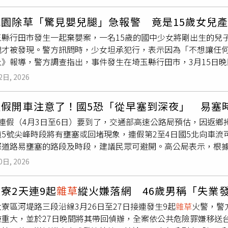
濘，不僅影響體育教學與測驗評量的公平性，也大幅提高學生滑
出生前便已過世的曾祖父母。多年來家族甚至不知道祖先墓地位
並要求停產整改。然而村民表示，工廠之後依舊偷偷生產、持續排污
呼吸道健康造成負擔。陳瑩表示，現有場地條件已無法符合基本
呼不可思議。現在，這兩座墓地也成了她們特別照顧的重要對象
，直指工廠「疑似存在偷偷生產行為」，但地方生態環境分局後
花園除草「驚見嬰兒腿」急報警 竟是15歲女兒
孩子安全與學習權益的必要投資，中央與地方應共同加速推動整
得陰森，反而經常笑聲不斷。她笑說，墓碑之間有許多狐獴挖出
4年檢測還發現，工廠關停兩年多後，村民井水中的金屬錳含量依舊
玉縣行田市發生一起棄嬰案，一名15歲的國中少女將剛出生的兒
時，陳瑩發現周邊的觀眾席位或是水泥護欄，都因年久失修，或者
是先笑翻，再去把人扶起來」。如今這門「陰宅護理」生意已逐
村內癌症與白血病比例異常飆高的真正原因。隨著事件持續延燒，
塊才被發現。警方訊問時，少女坦承犯行，表示因為「不想讓任
置完成之後，不改善周邊的設施，完工之後的PU跑道，仍會是危
線，母親處理帳務與發票，外婆以及住在附近韋爾科姆（Welkom
調將圍繞村民健康、環境生態、工廠停產等問題展開全面深入調
社》報導，警方調查指出，事件發生在埼玉縣行田市，3月15日
,500平方公尺以上優質運動空間，跑道將具備彈性佳、防滑及耐
sloo），週末也都會一起幫忙拔草、整理墓地。蘇蘭德里甚至還
，他們如今最大的訴求，其實並不只是關廠，而是希望能有真正
疑似嬰兒腿部的屍塊，嚇得立刻報警。警方獲報到場後，挖出一
揚塵問題，提供全天候安全使用之運動環境。陳瑩指出，寧埔國
這不只是賺學費的工作，更是在冰冷墓園裡，替許多無法返鄉祭
血病病例，究竟與污染有沒有直接關聯。徐文階無奈表示：「我
2日, 2026
待進一步釐清。面對警方調查，少女承認自己在家中獨自生下孩
主要的運動與活動空間，每年舉辦的「村校聯合運動會」參與人
特殊工作，她不只離護理師夢想更近一步，還意外讓整個家族重
不住此事，只好選擇將嬰兒埋在家中花園裡。當地警方於3月16
已難以負荷教學與大型活動需求，整建以提升教學品質與活動安
連假開車注意了！國5恐「從早塞到深夜」 易塞
專家指出，這類「獨自分娩」案例，青少年常因恐懼或缺乏正確
小奧運的運動會，水溝
雜草
叢生，內外排水系統應與PU跑道工程
天連假（4月3日至6日）要到了，交通部高速公路局預估，因返
，呼籲日本政府建立更完善的「匿名分娩」或「祕密生產」制度
w·Lafa表示，𡨴埔村民、師生全民均反映，期盼儘速改善操場
5號尖峰時段將有壅塞或回堵現象，連假第2至4日國5北向車流
助，並順利完成生產，防止此類悲劇再度發生。
東阿美族第一所示範學校，設計可融入原民圖騰與文化元素；長濱
際道路易壅塞的路段及時段，建議民眾可避開。高公局表示，根據
取下圓夢；縣議員參選人武雪恩表示，非常感謝委員陳瑩協助，
連假第1、2日）車流多集中於上午5時至下午5時，國5北向尖
質。陳瑩強調，偏鄉學校的孩子不應因地理條件與資源差距，而
0日, 2026
深夜，建議用路人可多搭乘公共運輸分流，預估搭乘大客車往返北
體育發展的基礎，更關係到學生的安全與健康，是教育公平的重
期間多項國5大客車優先通行措施將照常實施，如石碇南向入口開
建設升級，強化台東整體教育環境，讓每一位孩子都能在安全、
寮2天連9起
雜草
縱火嫌落網 46歲男稱「失業
客車通行，以及羅東、宜蘭、頭城北入匝道大客車專用道、北向
均衡發展的目標。
寮區河堤路三段沿線3月26日至27日接連發生9起
雜草
火警，警
供大客車優先通行等；此外，石碇南入封閉期間，將改為大客車
嫌重大，並於27日晚間將其帶回偵辦，全案依公共危險罪嫌移送
峰車流，高公局規劃實施尖峰時段石碇及坪林南向入口匝道封閉