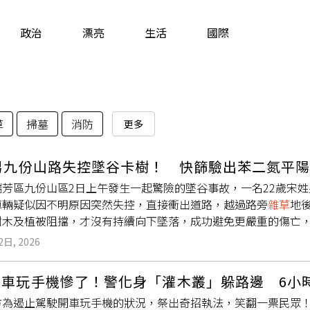
寵物
政治
漂亮
生活
國際
運勢
運動
梅酒
草
掃墓
消防
更多
歲男九份山路失控墜谷卡樹！ 快篩驗出苯二氮平
瑞芳區九份山區2日上午發生一起驚險的墜谷事故，一名22歲宋
車輛疑似因不明原因突然失控，直接衝出道路，越過路旁
雜草
地
樹木及植被阻擋，才沒有持續向下墜落，成功避免更嚴重的傷亡
6時34分，接獲民眾報案後立即派遣瑞芳警分局金瓜石派出所員
2日, 2026
意識清楚，身體並無重大外傷，但精神狀況明顯異常，不僅眼神
起警方高度警覺。經警方向宋男說明相關程序，並取得本人同意
車玩手機慘了！警化身「灌木叢」躲路邊 6小時
結果顯示，宋男對苯二氮平類（Benzodiazepines）中樞
為遏止駕駛開車玩手機的狀況，祭出奇招執法，笑翻一票民眾！紐澤
應遲鈍、注意力下降及判斷能力受影響，若在藥效作用期間駕駛