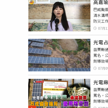
高嘉
初入屋
「異歧
巴威颱
毯式搜
器、夾
清水溝
依毒品罪
劑，避
防災工
續追查
轉涼，
行政院
07月1
相當正
南港居
光電
業。高
苗栗縣
等多項
罵名，
及各項
劑導致
者實際
07月0
同，場
場於20
光電
虎、麝
苗栗縣
實友善
罵名，
辦生態
劑導致
生態政
戳破謊