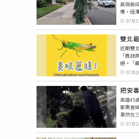
員偽裝
嫌公共
導，紐澤
同時釐
滿樹枝
類藥物
07月3
再通知
變慢等
西州現行
雙北
6500
近期雙
將持續
「異歧
叢』今
絕。「
可以回
他嚇了
價。
07月2
實也算
原因是
把安
始四處
高雄4
言，「
索票查
樓梯有
果然在
次偶遇
隊偵六
「異歧
07月2
地方法
新北市
網絡。
色，擅