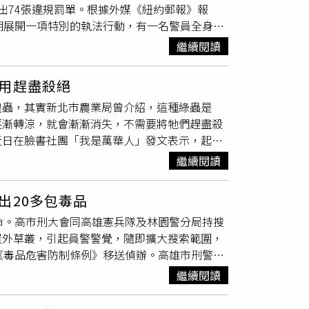
出74張違規罰單。根據外媒《紐約郵報》報
確認是否涉及毒品或其他影響駕駛能力的藥物，
察局近期展開一項特別的執法行動，有一名警員全身布
驗結果及司法調查。警方也提醒，部分苯二氮平
邊觀察行經的駕駛是否開車邊玩手機、傳訊息，
能影響駕駛能力，民眾若服藥後出現嗜睡、反應
繼續閱讀
的手持行動裝置法規，並提升道路安全。據紐澤
全，共同維護道路交通安全。
規即面臨美金200元至400元（約新台幣
用趕盡殺絕
駛對智慧型手機的依賴已嚴重威脅行車安全，未來
蝗蟲，其實新北市農業局曾介紹，這種綠蟲是
臉書表示，「這絕對不是開玩笑，我們的『灌木
逐漸轉涼，就會漸漸消失，不需要將牠們趕盡殺
。警方特別提醒所有用路人，訊息與通知隨時都
近日在臉書社團「我是萬華人」發文表示，起初
而非手機螢幕，切勿因一時大意而付出慘痛代
到的大多是蚱蜢，而大家印象中的「蝗蟲」，其
繼續閱讀
。原PO提到，近期蚱蜢數量好像變多了，主要
多棲息和繁殖的環境，等到成蟲長大後，就會開
出20多包毒品
過擔心。貼文曝光後，不少鄉民紛紛在底下留
命。高市刑大會同高雄憲兵隊及林園警分局持搜
他也要吃清粥小菜」、「早上4點多出門，在
屋外草叢，引起員警警覺，隨即擴大搜索範圍，
看到」、「中和也有，這個月就在家裡後陽台三
《毒品危害防制條例》移送偵辦。高雄市刑警大
農業局曾說明，這種綠色蝗蟲、神祕怪蟲其實是
兵隊、林園警分局組成專案小組蒐證，並向高雄
雖然滿地蟲子看起來有點驚人，但請大家放心。
繼續閱讀
名涉案藥腳，全案進一步釐清毒品流向及販售
的條紋，像是戴了安全帽，以及後腿帶有鮮紅
處外的三合院空地及
雜草
堆作為藏毒地點。員警
、農田邊緣。新北市農業局提到，如果遇到