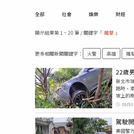
人物
汽車
全部
社會
娛樂
財經
專欄
房產新勢力
顯示結果第 1 ~ 20 筆 / 關鍵字「
雜草
」
更多相關新聞關鍵字：
火警
高雄
雜
22
新北市
路時，
坡上的
於上午
08月0
姓男子
形，引
駕駛開
篩。檢測
美國警方
睡、反